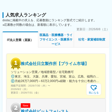
■企業魅力
■業務の魅力
ウィーメックス株式会社はPHCグループの一員として、電子カル
営業活動に加え、サービス企画や開発に関わるチャンスがありま
テや医療情報システムで国内トップシェアを誇るヘルスケアソリ
す。市場拡大が続く予防医療分野で、顧客課題を起点に新しい価
人気求人ランキング
ューション企業。
値を生み出す経験が積める点が特徴です。
dodaに掲載中の求人を、応募数順にランキング形式でご紹介します。
医療DXや予防領域に注力し、生活者のWell-beingに寄与するサー
ベンチャー的なスピード感の中で、自ら考え動く主体性を発揮で
※応募数が同数の場合は、新着順に表示しています。
ビスを拡大しています。
きます。
更新日：
2026/8/8（土）
グローバル展開するPHCグループの安定基盤と挑戦環境を兼ね備
えています。
医薬品・医療機器・ライ
■働く環境
フサイエンス・医療系サ
社宅・家賃補助制度
IT法人営業（直販）
PHCホールディングスの一員として、安定した基盤と成長性を兼
変更の範囲：会社の定める業務
ービス
ね備えた環境です。
大手企業を中心に数百社への導入実績があり、業界で高い認知度
を誇ります。
株式会社日立製作所【プライム市場】
■働き方
・年間休日125日
ソリューション営業／地域密着型／在宅勤務可
・リモートワーク活用可能
東京、埼玉、大阪、兵庫、愛知、宮城、富山、広島、福岡のいずれかの拠点勤務■関東支社東京都台東区東上野2-16-1 上野イーストタワー10階■北関東支店埼玉県さいたま市大宮区桜木町一丁目10番地16 シーノ大宮ノースウィング8階■関西支社大阪府大阪市北区中之島二丁目3番18号 中之島フェスティバルタワー32階■神戸支店兵庫県神戸市中央区雲井通七丁目1番1号 ミント神戸14階■中部支社愛知県名古屋市中村区名駅一丁目1番4号 JRセントラルタワーズオフィス21階■東北支社宮城県仙台市青葉区一番町四丁目1番25号 JRE東二番丁スクエア■北陸支社富山県富山市牛島町18番7号 アーバンプレイスビル12階■中国支社広島県広島市中区袋町5番25号 広島袋町ビル■九州支社福岡市中央区天神一丁目11番1号 ONE FUKUOKA BLDG15階※受動喫煙対策あり（屋内全面禁煙）
・ワークライフバランスを重視した勤務体系
月給28万7,000円～63万2,000円※経験・能力を十分に考慮の上、当社規定により優遇します
掲載予定期間：
■キャリアパス
2026/7/30（木）
〜
2026/9/2（水）
営業として実績を積んだ後、マネジメントや営業企画、サービス
気になる
更新日：
2026/7/31（金）
開発など多様なキャリアを描けます。
事業成長に直結するポジションで、将来的なリーダーシップ発揮
も期待されます。
New
株式会社ビットフォレスト