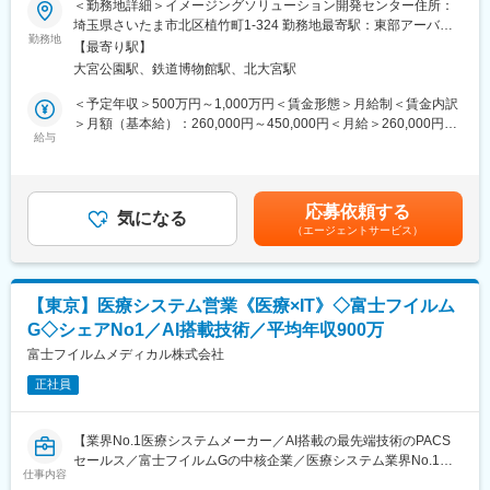
＜勤務地詳細＞イメージングソリューション開発センター住所：
■キャリアパス：
映像の世界に、撮影からプリントまで富士フイルム独自の世界観
■本ポジションの魅力：
埼玉県さいたま市北区植竹町1-324 勤務地最寄駅：東部アーバン
将来的なキャリアパスも幅広く検討。営業職から専門職・企画
とエコシステムで新たな価値を提供します。写真で培った画像技
・AI技術も含めた、医療の最先端技術に触れられる
勤務地
パークライン線／北大宮駅受動喫煙対策：屋内全面禁煙
【最寄り駅】
職・管理職など様々なキャリアパスがあります。
術を駆使・発展させ、社会インフラに関わる問題に至るまで解決
最先端のAI技術を搭載しており、自信をもって営業活動に取り組
大宮公園駅、鉄道博物館駅、北大宮駅
を目指すことで、世界をリードする「映像ソリューション創造企
んでいただくことが可能です。
変更の範囲：会社の定める業務
業」であり続けます。当事業部では、来るべきCPS(サイバーフィ
・他製品も組み合わせたソリューション提案ができる
＜予定年収＞500万円～1,000万円＜賃金形態＞月給制＜賃金内訳
ジカルシステム)社会を見据え、写真・映像が持つリアルなコミュ
PACS以外にも、内視鏡・超音波装置など様々なラインナップを展
＞月額（基本給）：260,000円～450,000円＜月給＞260,000円～
ニケーションの力をベースに、新たな価値ある製品・サービスを
開しておりますので、ドクターに対して幅広いアプローチが可能
給与
450,000円＜昇給有無＞有＜残業手当＞有＜給与補足＞経験・能
創出し続けることで人々に新たな感動や体験を届け、グループパ
です。
力を考慮のうえ、決定します。賃金はあくまでも目安の金額であ
ーパスである『地球上の笑顔の回数を増やしていく。』ことを目
り、選考を通じて上下する可能性があります。月給(月額)は固定手
指しています。
■教育制度・環境：
当を含めた表記です。
応募依頼する
個人の経験・能力に応じますが、基本的には1～2年は、ベテラン
気になる
（エージェントサービス）
◆募集背景
社員のOJTにて業務を習得いただきます。最新の業界用語などは
イメージングソリューション事業は、デジタルカメラやチェキな
社内掲示板等で情報共有し、ノウハウ共有は社内を挙げて行って
どの好調を背景に新たな柱となる新規ビジネスも手掛けており、
います。また、セールス研修などは成長段階に応じて用意があ
その中に画像データ解析を軸とした社会インフラ画像診断サービ
り、様々な形でスキルアップを支援しています。加えて社員の将
【東京】医療システム営業《医療×IT》◇富士フイルム
ス「ひびみっけ」と、「トンネル点検DXソリューション」があり
来に合わせた幅広いキャリアパスがあります。また、離職率も非
G◇シェアNo1／AI搭載技術／平均年収900万
ます。更なる成長を実現するために営業人材の強化を進めていま
常に低く、富士フイルムグループ基準の充実した福利厚生や各種
す。
富士フイルムメディカル株式会社
手当など長期的に活躍・就業できる環境が整っています。
正社員
◆担当職務
変更の範囲：会社の定める業務
社会インフラ画像診断サービス領域において、開発/営業技術/業務
委託先等の関連部門と連携し、ビジネス拡大に繋がる以下の業務
【業界No.1医療システムメーカー／AI搭載の最先端技術のPACS
を担当いただきます。
セールス／富士フイルムGの中核企業／医療システム業界No.1／
・顧客への新製品導入に向けた戦略立案
仕事内容
年間休日125日／手当・福利厚生充実】