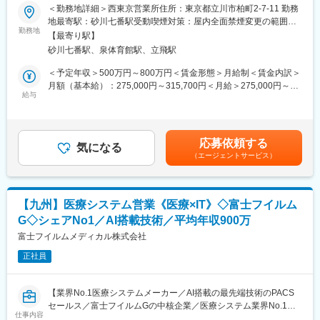
将来的なキャリアパスも幅広く検討。営業職から専門職・企画
＜勤務地詳細＞西東京営業所住所：東京都立川市柏町2-7-11 勤務
せる「コーディネーター」としても活躍します。「製品を広く理
職・管理職など様々なキャリアパスがあります。
■職務内容：
地最寄駅：砂川七番駅受動喫煙対策：屋内全面禁煙変更の範囲：
解し、社内の専門人材を適切に巻き込み提案を前に進める役割」
富士フイルムの医療ITシステムを中心に、放射線・内視鏡・超音
勤務地
会社の定める事業所（リモートワーク含む）
が求められます。
【最寄り駅】
変更の範囲：会社の定める業務
波診断装置や体外検査機器など、様々な医療機器の販売・提案を
★ネットワーク関連製品などの高額商材は、受注までに半年～1年
砂川七番駅、泉体育館駅、立飛駅
お任せします。
かかるケースも多く、短期的な売り切りではなく、中長期での関
本ポジションは、アカウントセールスとして、医療機関が抱える
＜予定年収＞500万円～800万円＜賃金形態＞月給制＜賃金内訳＞
係構築・調整力が重要になります。
課題を丁寧にヒアリングし、最適な商材・ソリューションを提案
月額（基本給）：275,000円～315,700円＜月給＞275,000円～
します。
給与
315,700円＜昇給有無＞有＜残業手当＞有＜給与補足＞年収例：
＜取り扱い製品（一例）＞
■28歳/520万円(入社3年・経験6年、手当含)：月給32万円■30
・X線画像診断装置
＜具体的な業務内容＞
歳/650万円(入社6年・経験10年、手当含)：月給33万円■35歳/750
・医用画像情報ネットワークシステム
◎顧客：大規模病院、中小規模のクリニック
万円(入社8年・経験11年、手当含)：月給37万円賃金はあくまでも
・電子内視鏡
応募依頼する
※既存顧客を中心としたルートセールスが基本です。
気になる
目安の金額であり、選考を通じて上下する可能性があります。月
・超音波診断装置
（エージェントサービス）
※1日5～6施設を訪問。
給(月額)は固定手当を含めた表記です。
・医療用/動物用医療関連製品 など
※病院であれば院長・事務長・各科の医師・診療放射線技師、開業
※富士フイルムメディカルが扱う製品群を中心に提案
医（クリニック）であれば院長や看護師長へ訪問します。
■入社後の教育体制：
【九州】医療システム営業《医療×IT》◇富士フイルム
★入社後、担当エリアを決定。エリア内の医療施設への営業活動
・医療業界に関する知識、医療機器業界に関する知識、商品知識
G◇シェアNo1／AI搭載技術／平均年収900万
をお任せします。
等は入社後の研修やOJT、勉強会等の用意があります。
富士フイルムメディカル株式会社
・製品に実際に触れて学ぶことのできる小田原研修センターも保
◎業務スタイル：
有しております。
正社員
・顧客からの様々な問い合わせ、製品相談からデモ調整
※異業界入社の社員が活躍しております！各医療機器やシステムの
・見積作成
専任セールスもいるため、専門的な知識はフォローできる環境で
・導入スケジュール調整 など
す。
【業界No.1医療システムメーカー／AI搭載の最先端技術のPACS
セールス／富士フイルムGの中核企業／医療システム業界No.1／
★商材ごとの専任セールスやフィールドサービスエンジニア、導
仕事内容
■キャリアパス：
年間休日125日／手当・福利厚生充実】