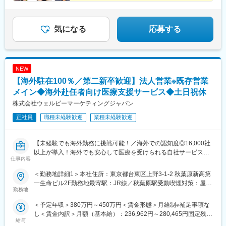
◎月給29万円～／裁量あり／土日祝休み
――迷うより、動こう。
あなたの一歩が、進化になる。
気になる
応募する
NEW
【海外駐在100％／第二新卒歓迎】法人営業※既存営業
メイン◆海外赴任者向け医療支援サービス◆土日祝休
株式会社ウェルビーマーケティングジャパン
正社員
職種未経験歓迎
業種未経験歓迎
【未経験でも海外勤務に挑戦可能！／海外での認知度◎16,000社
以上が導入！海外でも安心して医療を受けられる自社サービス／
仕事内容
残業月5~10H】
＜勤務地詳細1＞本社住所：東京都台東区上野3-1-2 秋葉原新高第
◆ポイント◆
一生命ビル2F勤務地最寄駅：JR線／秋葉原駅受動喫煙対策：屋内
・顧客先は日系企業の人事部・総務部となるため、初めての海外
勤務地
全面禁煙＜勤務地詳細2＞海外住所：海外（中国、タイ、ベトナ
営業でも安心♪
ム、インド、マレーシア、インドネシア） 受動喫煙対策：屋内全
＜予定年収＞380万円～450万円＜賃金形態＞月給制※補足事項な
・各駐在先にも先輩社員がいるため、安心して就業可能！研修も
面禁煙変更の範囲：会社の定める事業所
し＜賃金内訳＞月額（基本給）：236,962円～280,465円固定残業
充実◎
給与
手当/月：55,538円～65,735円（固定残業時間30時間0分/月）超過