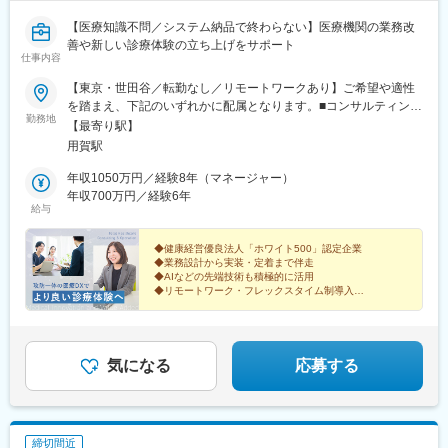
【医療知識不問／システム納品で終わらない】医療機関の業務改
善や新しい診療体験の立ち上げをサポート
仕事内容
【東京・世田谷／転勤なし／リモートワークあり】ご希望や適性
を踏まえ、下記のいずれかに配属となります。■コンサルティング
勤務地
事業部 分室東京都世田谷区用賀2-41-18 アーバンサイドテラス
【最寄り駅】
1Fアクセス：東急田園都市線「用賀駅」徒歩2分◎柔軟な働き方
用賀駅
で効率UP！・クライアントへの直行・直帰OK・リモートワーク
OK（週1日程度）※配属先やプロジェクトの進捗状況により、出社
年収1050万円／経験8年（マネージャー）
中心となる場合もあります※入社当初はできる限り出社し、メンバ
年収700万円／経験6年
給与
ーとのコミュニケーションを取っていただく予定です。★受動喫
煙対策：敷地内禁煙
◆健康経営優良法人「ホワイト500」認定企業
◆業務設計から実装・定着まで伴走
◆AIなどの先端技術も積極的に活用
◆リモートワーク・フレックスタイム制導入
あなたの業務・システム設計力が、医療現場を変えてい
く手触り感を得られます。
気になる
応募する
締切間近