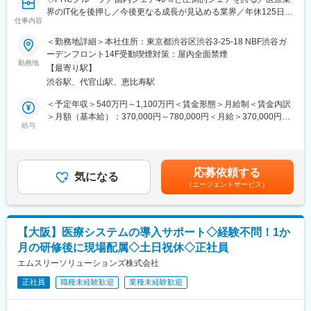
行
界のIT化を後押し／今後更なる成長が見込める業界／年休125日／
・ハイタッチ／ロータッチを使い分けた顧客関係の維持・改善
仕事内容
フレックス制◇
・カスタマーサクセス体制・オペレーション・ナレッジの企画・
＜勤務地詳細＞本社住所：東京都渋谷区渋谷3-25-18 NBF渋谷ガ
整備・推進
■業務内容：
ーデンフロント14F受動喫煙対策：屋内全面禁煙
健康保険組合や企業に対する予防医療ソリューションの新規セー
勤務地
【ポジション魅力】
【最寄り駅】
ルスを担当いただきます。
・基幹ERPとして、機能変更の業務影響が大きい領域で「提供を
渋谷駅、代官山駅、恵比寿駅
当社は電子カルテや医事コンピューターの国内シェアトップクラ
成立させる」意思決定と推進を担える
スのヘルスケアソリューションカンパニーです。予防医療領域は
＜予定年収＞540万円～1,100万円＜賃金形態＞月給制＜賃金内訳
・顧客の声を起点に、開発プロセスと現場運用の両方へ踏み込ん
今後市場規模の拡大が予想されており、当社としても予防医療領
＞月額（基本給）：370,000円～780,000円＜月給＞370,000円～
で改善を前に進められる
域は収益の柱の1つとして確立させて行きたいと考えております。
給与
780,000円＜昇給有無＞有＜残業手当＞有＜給与補足＞※給与詳細
・まだ正解が固まりきっていないフェーズで、仕組みづくりを自
新規顧客獲得に向けた提案活動はもちろんの事、企画と一緒にサ
は、経験・年齢を考慮し当社規定により決定します。※インセンテ
分の手で進められる
ービスを磨いていく、自ら売り方を考えて販売していくなど自発
ィブなし■昇給：ミッショングレード制度による変更あり■賞与：
的に事業を前進して頂ける方にご参画を頂きたいです。
年1回（7月）賃金はあくまでも目安の金額であり、選考を通じて
【クラウド型電子カルテ・レセコンシステム「Henry」につい
応募依頼する
※ご経験やご希望を踏まえ、リーダーポジション（管理職）として
気になる
上下する可能性があります。月給(月額)は固定手当を含めた表記で
て】
（エージェントサービス）
採用させていただく場合があります。
す。
「社会課題を解決しつづけ、より良い世界をつくる」をミッショ
ンとして掲げ、社会課題のなかでも法令規制と業務の複雑性・専
■業務詳細：
門性が高く、取り組む難易度の高い「医療業界の業務改善」に現
健診事務代行や特定保健指導、ストレスチェック、個人毎の健康
在最注力しています。 主な事業として、我々は業界として25年ぶ
【大阪】医療システムの導入サポート◇経験不問！1か
情報冊子など予防領域に関わる多くのサービスを開発、コーディ
りとなる新しいレセプトシステム「Henry」（クラウド型電子カ
月の研修後に現場配属◇土日祝休◇正社員
ネートする事で健康保険組合や企業に対して最適なソリューショ
ルテ・レセコンシステム）を開発・販売しています。 「中小病院/
ンを提案して頂きます。
エムスリーソリューションズ株式会社
診療所の経営をHenryで改善し、高齢化社会を乗り越える礎を作
る」を目指し、今後中小病院をメインターゲットとして、導入拡
正社員
職種未経験歓迎
業種未経験歓迎
■キャリアパス：
大を進めています。
まずは営業担当として新規顧客獲得をお願いいたします。その