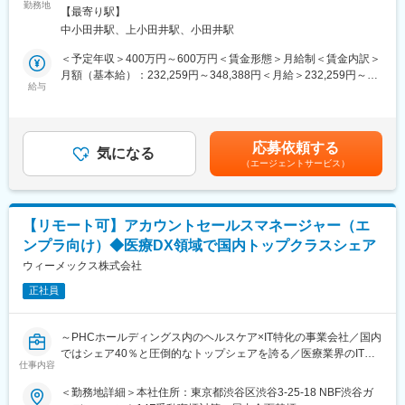
任せします。クリニックへの訪問が多いため、外勤がメインとな
勤務地
す。医療業界に特化したソリューションを提供する営業のため、
全面禁煙変更の範囲：会社の定める事業所
【最寄り駅】
ります。
感謝されることが多く、覚えることはたくさんありますが、やり
中小田井駅、上小田井駅、小田井駅
がいも大きい仕事です。
＜具体的な業務内容＞
＜予定年収＞400万円～600万円＜賃金形態＞月給制＜賃金内訳＞
◎システム導入時：
■教育・研修体制：
月額（基本給）：232,259円～348,388円＜月給＞232,259円～
・ソフトウェアの操作方法の説明
給与
・研修（1週間程度／業界研究・製品研究）を実施します。また、
348,388円＜昇給有無＞有＜残業手当＞有＜給与補足＞■昇給：年
└既存システムの入れ替えの際は、データの乗せかえや運用変更
2～3カ月程度、先輩営業マンに同席して業務を学びます。予算設
1回（4月）■賞与：年2回（6月・11月）※過去実績3.5ヶ月賃金は
の相談や設計等
定は、2～1カ月過ぎたころに行います。
あくまでも目安の金額であり、選考を通じて上下する可能性があ
※システム使用開始当日は、クリニックでの立ち合いあり。
・新入社員研修、階層別研修、職種別研修など豊富なプログラム
ります。月給(月額)は固定手当を含めた表記です。
応募依頼する
※システム単体で新規導入する場合、平均6～8回程度、訪問やリ
気になる
を揃え、社員それぞれのキャリア・スキルに合わせた成長・スキ
（エージェントサービス）
モート対応、電話対応などを行います。お客様とじっくり向き合
ルアップを、会社として全面的にバックアップしています。
える環境です。
変更の範囲：会社の定める業務
・管轄都道府県：愛知県、岐阜県、三重県、滋賀県、富山県、石
【リモート可】アカウントセールスマネージャー（エ
川県、福井県
ンプラ向け）◆医療DX領域で国内トップクラスシェア
L営業所から片道2時間程度の愛知・岐阜への顧客への訪問は月1
回程度
ウィーメックス株式会社
L北陸エリアへの訪問はほぼなく、数か月に1回あるかないか程度
正社員
◎導入から1か月後：
・システム稼働状況の確認
～PHCホールディングス内のヘルスケア×IT特化の事業会社／国内
・システム使用における課題点が発生した場合、課題解決策の提
ではシェア40％と圧倒的なトップシェアを誇る／医療業界のIT化
案、アドバイス
仕事内容
を後押し／今後更なる成長が見込める業界／年休125日～
＜勤務地詳細＞本社住所：東京都渋谷区渋谷3-25-18 NBF渋谷ガ
◎オンライン化への対応：
■業務内容