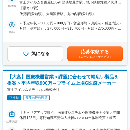
■職務内容：
富士フイルム名古屋ビル9F勤務地最寄駅：地下鉄鶴舞線／伏見駅
解し、社内の専門人材を適切に巻き込み提案を前に進める役割」
富士フイルムの医療ITシステムを中心に、放射線・内視鏡・超音
勤務地
受動喫煙対策：屋内全面禁煙変更の範囲：会社の定める事業所
が求められます。
【最寄り駅】
波診断装置や体外検査機器など、様々な医療機器の販売・提案を
（リモートワーク含む）
★ネットワーク関連製品などの高額商材は、受注までに半年～1年
伏見駅(愛知県)、大須観音駅、丸の内駅(愛知県)
お任せします。
かかるケースも多く、短期的な売り切りではなく、中長期での関
本ポジションは、アカウントセールスとして、医療機関が抱える
＜予定年収＞500万円～800万円＜賃金形態＞月給制＜賃金内訳＞
係構築・調整力が重要になります。
課題を丁寧にヒアリングし、最適な商材・ソリューションを提案
月額（基本給）：275,000円～315,700円＜月給＞275,000円～
します。
給与
315,700円＜昇給有無＞有＜残業手当＞有＜給与補足＞年収例：
＜取り扱い製品（一例）＞
■28歳/520万円(入社3年・経験6年、手当含)：月給32万円■30
・X線画像診断装置
＜具体的な業務内容＞
歳/650万円(入社6年・経験10年、手当含)：月給33万円■35歳/750
・医用画像情報ネットワークシステム
◎顧客：大規模病院、中小規模のクリニック
万円(入社8年・経験11年、手当含)：月給37万円賃金はあくまでも
・電子内視鏡
応募依頼する
※既存顧客を中心としたルートセールスが基本です。
気になる
目安の金額であり、選考を通じて上下する可能性があります。月
・超音波診断装置
（エージェントサービス）
※1日5～6施設を訪問。
給(月額)は固定手当を含めた表記です。
・医療用/動物用医療関連製品 など
※病院であれば院長・事務長・各科の医師・診療放射線技師、開業
※富士フイルムメディカルが扱う製品群を中心に提案
医（クリニック）であれば院長や看護師長へ訪問します。
■入社後の教育体制：
【大宮】医療機器営業＜課題に合わせて幅広い製品を
★入社後、担当エリアを決定。エリア内の医療施設への営業活動
・医療業界に関する知識、医療機器業界に関する知識、商品知識
提案＞平均年収900万～プライム上場G医療メーカー
をお任せします。
等は入社後の研修やOJT、勉強会等の用意があります。
富士フイルムメディカル株式会社
・製品に実際に触れて学ぶことのできる小田原研修センターも保
◎業務スタイル：
有しております。
正社員
業種未経験歓迎
・顧客からの様々な問い合わせ、製品相談からデモ調整
※異業界入社の社員が活躍しております！各医療機器やシステムの
・見積作成
専任セールスもいるため、専門的な知識はフォローできる環境で
・導入スケジュール調整 など
す。
【キャリアアップ叶う！医療ITシステムや医療機器を提案／年間
休日125日／専門知識不要◎入社後のフォロー体制充実！幅広い
★商材ごとの専任セールスやフィールドサービスエンジニア、導
仕事内容
■キャリアパス：
キャリアパスも用意】
入エンジニアなど、多くの関係者と連携し、全体を円滑に進行さ
将来的なキャリアパスも幅広く検討。営業職から専門職・企画