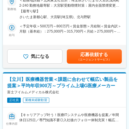
＜勤務地詳細＞北関東支社住所：埼玉県さいたま市大宮区浅間町
せる「コーディネーター」としても活躍します。「製品を広く理
職・管理職など様々なキャリアパスがあります。
■職務内容：
2-240 勤務地最寄駅：大宮駅受動喫煙対策：屋内全面禁煙変更の
解し、社内の専門人材を適切に巻き込み提案を前に進める役割」
富士フイルムの医療ITシステムを中心に、放射線・内視鏡・超音
勤務地
範囲：会社の定める事業所（リモートワーク含む）
が求められます。
【最寄り駅】
変更の範囲：会社の定める業務
波診断装置や体外検査機器など、様々な医療機器の販売・提案を
★ネットワーク関連製品などの高額商材は、受注までに半年～1年
さいたま新都心駅、大宮駅(埼玉県)、北与野駅
お任せします。
かかるケースも多く、短期的な売り切りではなく、中長期での関
本ポジションは、アカウントセールスとして、医療機関が抱える
＜予定年収＞500万円～800万円＜賃金形態＞月給制＜賃金内訳＞
係構築・調整力が重要になります。
課題を丁寧にヒアリングし、最適な商材・ソリューションを提案
月額（基本給）：275,000円～315,700円＜月給＞275,000円～
します。
給与
315,700円＜昇給有無＞有＜残業手当＞有＜給与補足＞年収例：
＜取り扱い製品（一例）＞
■28歳/520万円(入社3年・経験6年、手当含)：月給32万円■30
・X線画像診断装置
＜具体的な業務内容＞
歳/650万円(入社6年・経験10年、手当含)：月給33万円■35歳/750
・医用画像情報ネットワークシステム
◎顧客：大規模病院、中小規模のクリニック
万円(入社8年・経験11年、手当含)：月給37万円賃金はあくまでも
・電子内視鏡
応募依頼する
※既存顧客を中心としたルートセールスが基本です。
気になる
目安の金額であり、選考を通じて上下する可能性があります。月
・超音波診断装置
（エージェントサービス）
※1日5～6施設を訪問。
給(月額)は固定手当を含めた表記です。
・医療用/動物用医療関連製品 など
※病院であれば院長・事務長・各科の医師・診療放射線技師、開業
※富士フイルムメディカルが扱う製品群を中心に提案
医（クリニック）であれば院長や看護師長へ訪問します。
■入社後の教育体制：
【立川】医療機器営業＜課題に合わせて幅広い製品を
★入社後、担当エリアを決定。エリア内の医療施設への営業活動
・医療業界に関する知識、医療機器業界に関する知識、商品知識
提案＞平均年収900万～プライム上場G医療メーカー
をお任せします。
等は入社後の研修やOJT、勉強会等の用意があります。
富士フイルムメディカル株式会社
・製品に実際に触れて学ぶことのできる小田原研修センターも保
◎業務スタイル：
有しております。
正社員
業種未経験歓迎
・顧客からの様々な問い合わせ、製品相談からデモ調整
※異業界入社の社員が活躍しております！各医療機器やシステムの
・見積作成
専任セールスもいるため、専門的な知識はフォローできる環境で
・導入スケジュール調整 など
す。
【キャリアアップ叶う！医療ITシステムや医療機器を提案／年間
休日125日／専門知識不要◎入社後のフォロー体制充実！幅広い
★商材ごとの専任セールスやフィールドサービスエンジニア、導
仕事内容
■キャリアパス：
キャリアパスも用意】
入エンジニアなど、多くの関係者と連携し、全体を円滑に進行さ