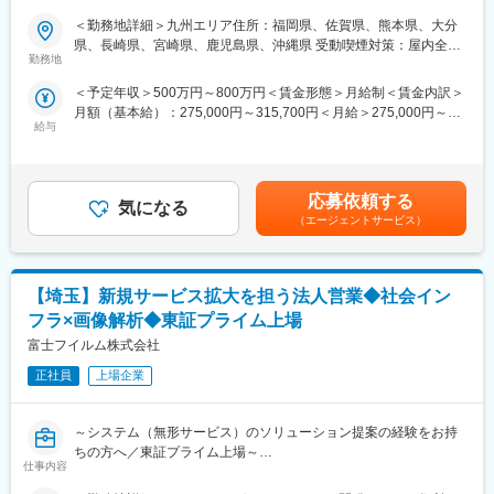
入エンジニアなど、多くの関係者と連携し、全体を円滑に進行さ
将来的なキャリアパスも幅広く検討。営業職から専門職・企画
＜勤務地詳細＞九州エリア住所：福岡県、佐賀県、熊本県、大分
せる「コーディネーター」としても活躍します。「製品を広く理
職・管理職など様々なキャリアパスがあります。
■業務内容：
県、長崎県、宮崎県、鹿児島県、沖縄県 受動喫煙対策：屋内全面
解し、社内の専門人材を適切に巻き込み提案を前に進める役割」
医用画像情報システム（PACS）を中心に自社システムの専任セー
勤務地
禁煙変更の範囲：会社の定める事業所（リモートワーク含む）
が求められます。
変更の範囲：会社の定める業務
ルスを担当していただきます。
★ネットワーク関連製品などの高額商材は、受注までに半年～1年
＜予定年収＞500万円～800万円＜賃金形態＞月給制＜賃金内訳＞
主な担当製品：SYNAPSE
かかるケースも多く、短期的な売り切りではなく、中長期での関
月額（基本給）：275,000円～315,700円＜月給＞275,000円～
https://www.fujifilm.com/jp/ja/healthcare/healthcare-it/it-
係構築・調整力が重要になります。
給与
315,700円＜昇給有無＞有＜残業手当＞有＜給与補足＞年収例■28
imaging/enterprise-pacs
歳/500万円(入社3年・経験6年、手当含)：固定月給29万円■35
・医用画像情報システム（PACS）の分野においては業界シェア
＜取り扱い製品（一例）＞
歳/700万円(入社8年・経験11年、手当含)：固定月給36万円賃金は
No1を獲得
・X線画像診断装置
あくまでも目安の金額であり、選考を通じて上下する可能性があ
・特に放射線科向けシステム「SYNAPSE」を中心とした診療情
応募依頼する
・医用画像情報ネットワークシステム
気になる
ります。月給(月額)は固定手当を含めた表記です。
報ソリューションに強み
（エージェントサービス）
・電子内視鏡
上記の実績を武器に手術・重症部門や循環器部門、生理検査部門
・超音波診断装置
など各部門で利用されているシステムの一元化へ向けて積極的に
・医療用/動物用医療関連製品 など
ソリューションを展開していきます。
※富士フイルムメディカルが扱う製品群を中心に提案
【埼玉】新規サービス拡大を担う法人営業◆社会イン
■業務詳細：
フラ×画像解析◆東証プライム上場
■入社後の教育体制：
病院・クリニックにおける課題解決のため、弊社製品を提案する
富士フイルム株式会社
・医療業界に関する知識、医療機器業界に関する知識、商品知識
セールス職です。
等は入社後の研修やOJT、勉強会等の用意があります。
・大病院やクリニック含めた医療施設へのヒアリング、マーケテ
正社員
上場企業
・製品に実際に触れて学ぶことのできる小田原研修センターも保
ィング活動
有しております。
・課題に対して製品、システムを組み合わせたソリューションの
※異業界入社の社員が活躍しております！各医療機器やシステムの
～システム（無形サービス）のソリューション提案の経験をお持
提案
専任セールスもいるため、専門的な知識はフォローできる環境で
ちの方へ／東証プライム上場～
・プロジェクトリーダーとしての進捗管理
す。
仕事内容
・導入後の定期サポート など
当社イメージング事業では、人々・社会にとって不可欠な写真・