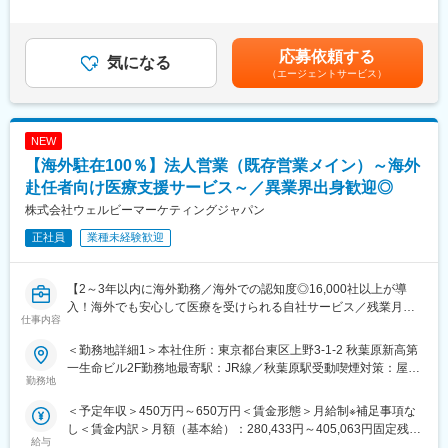
した時間外労働の残業手当は追加支給＜月給＞292,500円～
■業務概要：当社は、海外赴任者やそのご家族を対象に、病院紹介
346,200円（一律手当を含む）＜昇給有無＞有＜残業手当＞有＜
や受診手配、緊急時対応などを行う会員制医療支援サービスを展
給与補足＞■賞与：年1回（0.7～3.0ヶ月）※想定年収は賞与1.0か
開しています。
応募依頼する
気になる
月分にて算出■昇給：年1回■海外勤務者の給与について：購買力
命に関わる重大なケースなどでは命を救うことができる当社のサ
（エージェントサービス）
補償方式を適用し、海外の物価を鑑み、日本と同じ給与で同水準
ービスを、営業としてより多くの方々に届けてみませんか？
の生活ができるよう、外部企業が発行している指数をかけて給与
を算出しています。※詳しくは選考時に案内賃金はあくまでも目安
■業務内容：海外赴任者向け医療支援サービス「メディックサービ
の金額であり、選考を通じて上下する可能性があります。月給(月
NEW
ス」を中心に3つの商材の提案を行います。
額)は固定手当を含めた表記です。
・メディックサービスの提案・契約更新・導入後フォロー
【海外駐在100％】法人営業（既存営業メイン）～海外
・海外現地で受診する健康診断サービスの提案
赴任者向け医療支援サービス～／異業界出身歓迎◎
・海外旅行保険の提案・契約更新
株式会社ウェルビーマーケティングジャパン
見積書・提案書の作成から商談までを営業が担当し、契約後の手
続きや契約管理は営業事務がサポートします。
正社員
業種未経験歓迎
※既存対応が約8割。新規開拓は問い合わせが中心で飛び込み営業
はありません。
※入社後2～3年は秋葉原本社で勤務し、その後タイ・ベトナム・
【2～3年以内に海外勤務／海外での認知度◎16,000社以上が導
マレーシアなどアジア拠点へ駐在いただきます。
入！海外でも安心して医療を受けられる自社サービス／残業月
仕事内容
5~10H】
■メディックサービスとは？：大手企業から中小企業までグローバ
＜勤務地詳細1＞本社住所：東京都台東区上野3-1-2 秋葉原新高第
ルに展開する企業16,000社以上にご契約頂いているサービス。年
■業務概要：当社は、海外赴任者やそのご家族を対象に、病院紹介
一生命ビル2F勤務地最寄駅：JR線／秋葉原駅受動喫煙対策：屋内
間10万件以上発生する海外での事故や病気における緊急対応や日
や受診手配、緊急時対応などを行う会員制医療支援サービスを展
勤務地
全面禁煙＜勤務地詳細2＞海外住所：海外（中国、タイ、ベトナ
常生活における病院受診のサポートを、24時間365日年中無休で
開しています。
ム、インド、マレーシア、インドネシア） 受動喫煙対策：屋内全
＜予定年収＞450万円～650万円＜賃金形態＞月給制※補足事項な
会員様の支援を行います。その他にも日本人医師による各種健康
命に関わる重大なケースなどでは命を救うことができる当社のサ
面禁煙変更の範囲：会社の定める事業所
し＜賃金内訳＞月額（基本給）：280,433円～405,063円固定残業
相談、医療情報を発信しています。
ービスを、営業としてより多くの方々に届けてみませんか？
給与
手当/月：65,727円～94,937円（固定残業時間30時間0分/月）超過