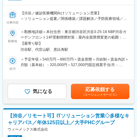
営業活動に加え、サービス企画や開発に関わるチャンスがありま
す。市場拡大が続くメンタルヘルス分野で、顧客課題を起点に新
【渋谷／健診医療機関向けソリューション営業】
しい価値を生み出す経験が積める点が特徴です。
～ソリューション提案／関係構築／課題解決／予防医療領域／事
主体性を持ち、スピード感ある環境で挑戦できます。
仕事内容
業拡大／医療DX推進／成長市場～
＜勤務地詳細＞本社住所：東京都渋谷区渋谷3-25-18 NBF渋谷ガ
■働く環境
■ミッション
ーデンフロント14F受動喫煙対策：屋内全面禁煙変更の範囲：会
PHCホールディングスの一員として、安定した基盤と成長性を兼
全国3,000件の健診医療機関と連携し、健診事務代行や予防医療サ
勤務地
社の定める事業所（リモートワーク含む）
ね備えた環境です。
【最寄り駅】
ービスの提案を通じて事業拡大を担うポジションです。
電子カルテや医事コンピューターで国内トップクラスのシェアを
渋谷駅、代官山駅、恵比寿駅
誇り、法人向けサービスも拡大中です。
■業務内容
＜予定年収＞540万円～890万円＜賃金形態＞月給制＜賃金内訳＞
企業・健保向け健診代行サービスに関連し、提携する健診医療機
月額（基本給）：320,000円～527,000円固定残業手当/月：
■働き方
関との関係構築と取引拡大を担当します。具体的には以下の業務
給与
50,000円～82,400円（固定残業時間20時間0分/月）超過した時間
・年間休日125日
をお任せします。
外労働の残業手当は追加支給＜月給＞370,000円～609,400円（一
・リモートワーク活用可能
・健診医療機関のニーズや課題を把握し、最適なソリューション
律手当を含む）＜昇給有無＞有＜残業手当＞有＜給与補足＞※給与
・ワークライフバランスを重視した勤務体系
を提案
詳細は、経験・年齢を考慮し当社規定により決定※インセンティブ
応募依頼する
・健診事務代行、特定保健指導、ストレスチェックなど予防医療
気になる
あり※ご経験やご希望を踏まえ、管理職相当（管理監督者）として
■キャリアパス
（エージェントサービス）
領域のサービス選定・提案
採用する場合あり■賞与：年1回（7月）■昇給：ミッショングレー
営業として実績を積んだ後、営業企画やサービス開発など多様な
・提携医療機関との契約調整や運用に関する調整業務
ド制度による変更あり賃金はあくまでも目安の金額であり、選考
キャリアを描けます。
・顧客ニーズをもとに社内へのサービス改善・開発提案
を通じて上下する可能性があります。月給(月額)は固定手当を含め
事業成長に直結するポジションで、将来的なリーダーシップ発揮
・関係構築を通じた長期的なパートナーシップ形成
た表記です。
も期待されます。
【渋谷／リモート可】ITソリューション営業◇多様なキ
ャリアパス／年休125日以上／大手PHCグループ
営業活動にとどまらず、事業成長に向けた企画提案や社内連携も
■企業魅力
担います。
ウィーメックス株式会社
ウィーメックスは、ヘルスケアIT領域で国内トップクラスのシェ
効果的なヒアリングを通じて課題を特定し、仮説を立てて解決策