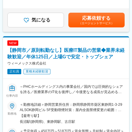
した時間外労働の残業手当は追加支給＜月給＞346,160円～
■魅力
■業務内容：顧客先は、海外へ社員を赴任させている日系企業の人
500,000円（一律手当を含む）＜昇給有無＞有＜残業手当＞有＜
・海外駐在のチャンス：年齢に関係なく、頑張り次第で1～3年で
事部・総務部です。
給与補足＞■賞与：年1回（0.7～3.0ヶ月）※想定年収は賞与1.0か
海外勤務のチャンスがあります（海外赴任実績100％）
海外赴任者向け医療支援サービス「メディックサービス」を中心
応募依頼する
気になる
月分にて算出■昇給：年1回■海外勤務者の給与について：購買力
・社会貢献性の高い商材：海外赴任者やその家族の安心を支える
に3つの商材の提案を行います。
（エージェントサービス）
補償方式を適用し、海外の物価を鑑み、日本と同じ給与で同水準
医療支援サービスを扱うため、人の役に立つ実感を得られます。
・メディックサービスの提案・契約更新・導入後フォロー
の生活ができるよう、外部企業が発行している指数をかけて給与
また、海外で高い認知度を誇る独自性の高い商材です。
・海外現地で受診する健康診断サービスの提案
を算出しています。※詳しくは選考時に案内賃金はあくまでも目安
・大手企業への提案機会：上司と共にチームを組んで営業活動を
・海外旅行保険の提案・契約更新
の金額であり、選考を通じて上下する可能性があります。月給(月
行う機会が多く、早い段階で大手企業との商談に携わるチャンス
NEW
見積書・提案書の作成から商談までを営業が担当し、契約後の手
額)は固定手当を含めた表記です。
があります。
続きや契約管理は営業事務がサポートします。
【静岡市／原則転勤なし】医療IT製品の営業◆業界未経
・風通しの良い組織：20代～50代まで幅広い世代が活躍してお
※既存対応が約8割。新規開拓は問い合わせが中心で飛び込み営業
験歓迎／年休125日／上場Gで安定・トップシェア
り、社員のコミュニケーションも活発です。
はありません。
ウィーメックス株式会社
※入社後2～3年は秋葉原本社で勤務し、その後タイ・ベトナム・
変更の範囲：会社の定める業務
マレーシアなどアジア拠点へ駐在いただきます。
正社員
業種未経験歓迎
■メディックサービスとは？：大手企業から中小企業までグローバ
ルに展開する企業16,000社以上にご契約頂いているサービス。年
～PHCホールディングス内の事業会社／国内では圧倒的なシェア
間10万件以上発生する海外での事故や病気における緊急対応や日
を誇る／医療業界のIT化を後押し／今後更なる成長が見込める業
仕事内容
常生活における病院受診のサポートを、24時間365日年中無休で
界～
会員様の支援を行います。その他にも日本人医師による各種健康
＜勤務地詳細＞静岡営業所住所：静岡県静岡市葵区東静岡1-3-29
相談、医療情報を発信しています。
■概要：
ALSOK静岡ビル 5F受動喫煙対策：屋内全面禁煙変更の範囲：会
クリニック開業支援や、電子カルテ・電子薬歴導入を行う当社に
勤務地
社の定める事業所（リモートワーク含む）
【最寄り駅】
■魅力
て、開業医、調剤薬局（顧客の属性：医者・薬剤師）に向けた、
長沼駅(静岡県)、東静岡駅、古庄駅
・海外駐在のチャンス：年齢に関係なく、頑張り次第で1～3年で
医療システムや周辺機器等の営業をお任せします。
海外勤務のチャンスがあります（海外赴任実績100％）
＜予定年収＞450万円～518万円＜賃金形態＞月給制＜賃金内訳＞