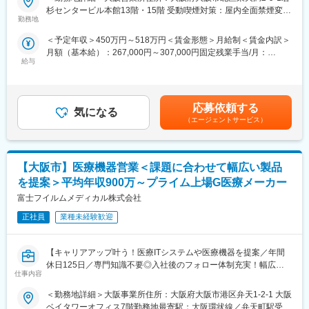
■概要：
杉センタービル本館13階・15階 受動喫煙対策：屋内全面禁煙変更
ア、導入支援スタッフとプロジェクトチームを組成して案件に取
クリニック開業支援や、電子カルテ・電子薬歴導入を行う当社に
勤務地
の範囲：会社の定める事業所（リモートワーク含む）
り組みクライアントのニーズ最大化を目指します。
て、開業医、調剤薬局（顧客の属性：医者・薬剤師）に向けた、
＜予定年収＞450万円～518万円＜賃金形態＞月給制＜賃金内訳＞
医療システムや周辺機器等の営業をお任せします。
■働き方
月額（基本給）：267,000円～307,000円固定残業手当/月：
リモート勤務可（週〇回出社というルールはなく、プライベート
給与
41,800円～48,000円（固定残業時間20時間0分/月）超過した時間
■業務詳細：
に合わせた働き方をしていただけます）
外労働の残業手当は追加支給＜月給＞308,800円～355,000円（一
・営業スタイル（新規3割：新規開業支援・他社入替 / 既存7
フレックス制度あり
律手当を含む）＜昇給有無＞有＜残業手当＞有＜給与補足＞＜昇
割）…新規案件は、特約店・卸・コンサル経由、既存顧客からの
給・賞与＞・賞与：年1回（7月）・昇給：ミッショングレード制
紹介、展示会等をきっかけにアプローチすることが多く、飛び込
応募依頼する
■キャリアパス
気になる
度による変更あり賃金はあくまでも目安の金額であり、選考を通
み営業などはありません。顧客の課題のヒアリング、ご提案から
（エージェントサービス）
じて上下する可能性があります。月給(月額)は固定手当を含めた表
導入までを担当し、アフターフォローは別職種の担当が行いま
記です。
す。
■企業魅力
ウィーメックス株式会社はPHCグループのヘルスケアIT事業を担
【大阪市】医療機器営業＜課題に合わせて幅広い製品
・サービス・商材…電子カルテ、医事コンピューター、診察券発
い、電子カルテや医療情報システムで国内トップクラスのシェア
行機、電子薬歴システム、保険薬局用コンピュータ、患者情報共
を提案＞平均年収900万～プライム上場G医療メーカー
を持つ企業です。
有システム
富士フイルムメディカル株式会社
医療DXの加速に対応し、企画から開発、販売を一体で行う体制を
・顧客：開業医、調剤薬局（顧客の属性：医者・薬剤師）※40～
整備。
50社を担当
正社員
業種未経験歓迎
医療現場の効率化と生活者のWell-beingへの貢献を目指し、デジ
・価格帯：平均200～300万円
タルヘルス事業を推進しています。
【キャリアアップ叶う！医療ITシステムや医療機器を提案／年間
■仕事の流れ：
休日125日／専門知識不要◎入社後のフォロー体制充実！幅広い
出社→事務作業（先生への資料用意）→営業特約店から情報収集
仕事内容
キャリアパスも用意】
→調剤薬局・クリニックへの訪問（先生のお昼休み・診察が終わ
ったあと）
＜勤務地詳細＞大阪事業所住所：大阪府大阪市港区弁天1-2-1 大阪
■職務内容：
ベイタワーオフィス7階勤務地最寄駅：大阪環状線／弁天町駅受動