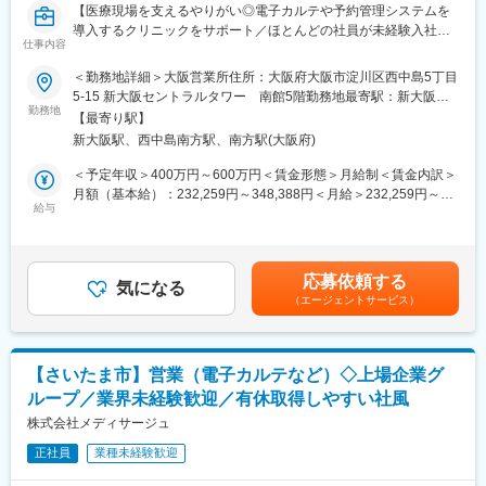
後、実績・志向に応じて営業マネージャーやサービス企画、運用
変更の範囲：会社の定める業務
【医療現場を支えるやりがい◎電子カルテや予約管理システムを
などキャリアを拡げて頂く予定です。
導入するクリニックをサポート／ほとんどの社員が未経験入社】
仕事内容
■当社について：
■職務内容：
＜勤務地詳細＞大阪営業所住所：大阪府大阪市淀川区西中島5丁目
PHCグループでは、中期計画のひとつとして「健康経営」の領域
当社製品である、電子カルテや予約管理システムの導入支援をお
5-15 新大阪セントラルタワー 南館5階勤務地最寄駅：新大阪駅
に取り組むことを標榜し、健康状態の可視化や予防医療による従
任せします。クリニックへの訪問が多いため、外勤がメインとな
勤務地
受動喫煙対策：屋内全面禁煙変更の範囲：会社の定める事業所
業員の活力向上に向け貢献する企業・健保向けソリューションの
【最寄り駅】
ります。
構築に取り組んでおり、その一環として、2023年4月よりLSIメデ
新大阪駅、西中島南方駅、南方駅(大阪府)
ィエンスの健康診断サポート事業をウィーメックスに統合しまし
＜具体的な業務内容＞
＜予定年収＞400万円～600万円＜賃金形態＞月給制＜賃金内訳＞
た。高齢化や医療費の高騰などを背景に「医療から健康・予防・
◎システム導入時：
月額（基本給）：232,259円～348,388円＜月給＞232,259円～
未病へ」への期待が高まり、国家的にも戦略的な取り組みが加速
・ソフトウェアの操作方法の説明
給与
348,388円＜昇給有無＞有＜残業手当＞有＜給与補足＞■昇給：年
しています。健康経営においては、予防や健康管理にとどまら
└既存システムの入れ替えの際は、データの乗せかえや運用変更
1回（4月）■賞与：年2回（6月・11月）※過去実績3.5ヶ月賃金は
ず、生産性改善や長時間労働抑制、メンタルヘルス等を意味し、
の相談や設計等
あくまでも目安の金額であり、選考を通じて上下する可能性があ
大企業中心に経営者や人事の注目する重要テーマの一つとなって
※システム使用開始当日は、クリニックでの立ち合いあり。
ります。月給(月額)は固定手当を含めた表記です。
います。
応募依頼する
※システム単体で新規導入する場合、平均6～8回程度、訪問やリ
気になる
（エージェントサービス）
モート対応、電話対応などを行います。お客様とじっくり向き合
える環境です。
◎導入から1か月後：
【さいたま市】営業（電子カルテなど）◇上場企業グ
・システム稼働状況の確認
ループ／業界未経験歓迎／有休取得しやすい社風
・システム使用における課題点が発生した場合、課題解決策の提
案、アドバイス
株式会社メディサージュ
正社員
業種未経験歓迎
◎オンライン化への対応：
現在、ほとんどの業務を訪問型で行っていますが、今後はオンラ