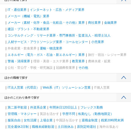
IT・通信業界
インターネット・広告・メディア業界
メーカー（機械・電気）業界
メーカー（素材・化学・食品・化粧品・その他）業界
商社業界
金融業界
建設・プラント・不動産業界
コンサルティング・リサーチ業界・専門事務所・監査法人・税理士法人
人材サービス・アウトソーシング業界・コールセンター
小売業界
外食産業・飲食業界
運輸・物流業界
エネルギー（電力・ガス・石油・新エネルギー）業界
旅行・宿泊・レジャー業界
警備・清掃業界
理容・美容・エステ業界
教育業界
農林水産・鉱業
公社・官公庁・学校・研究施設
冠婚葬祭業界
その他
ほかの職種で探す
IT法人営業（代理店）
Web系（IT）ソリューション営業
IT個人営業
ほかのこだわり条件で探す
第二新卒歓迎
外資系企業
年間休日120日以上
フレックス勤務
管理職・マネジャー
英語を活かす
学歴不問
転勤なし（勤務地限定）
服装自由
女性活躍
上場企業
中国語を活かす
退職金制度
残業20時間未満
完全週休2日制
職種未経験歓迎
土日祝休み
原則定時退社
海外出張あり