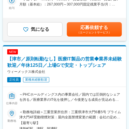
・社会貢献性の高い商材：海外赴任者やその家族の安心を支える
■業務詳細：
月額（基本給）：267,000円～307,000円固定残業手当/月：
医療支援サービスを扱うため、人の役に立つ実感を得られます。
・営業スタイル（新規3割：新規開業支援・他社入替 / 既存7
給与
41,800円～48,000円（固定残業時間20時間0分/月）超過した時間
また、海外で高い認知度を誇る独自性の高い商材です。
割）…新規案件は、特約店・卸・コンサル経由、既存顧客からの
外労働の残業手当は追加支給＜月給＞308,800円～355,000円（一
・大手企業への提案機会：上司と共にチームを組んで営業活動を
紹介、展示会等をきっかけにアプローチすることが多く、飛び込
律手当を含む）＜昇給有無＞有＜残業手当＞有＜給与補足＞・賞
行う機会が多く、早い段階で大手企業との商談に携わるチャンス
み営業などはありません。顧客の課題のヒアリング、ご提案から
与：年1回（7月）・昇給：ミッショングレード制度による変更あ
応募依頼する
があります。
導入までを担当し、アフターフォローは別職種の担当が行いま
気になる
り賃金はあくまでも目安の金額であり、選考を通じて上下する可
・充実した研修制度：専任担当による営業研修やフォローアップ
（エージェントサービス）
す。
能性があります。月給(月額)は固定手当を含めた表記です。
研修、海外研修など、業界未経験でも安心してスタートできる環
境です。
・サービス・商材…電子カルテ、医事コンピューター、診察券発
・風通しの良い組織：20代～50代まで幅広い世代が活躍してお
行機、電子薬歴システム、保険薬局用コンピュータ、患者情報共
NEW
り、社員のコミュニケーションも活発です。
有システム
【津市／原則転勤なし】医療IT製品の営業◆業界未経験
・顧客：開業医、調剤薬局（顧客の属性：医者・薬剤師）※40～
変更の範囲：会社の定める業務
50社を担当
歓迎／年休125日／上場Gで安定・トップシェア
・価格帯：平均200～300万円
ウィーメックス株式会社
正社員
業種未経験歓迎
■仕事の流れ：
出社→事務作業（先生への資料用意）→営業特約店から情報収集
→調剤薬局・クリニックへの訪問（先生のお昼休み・診察が終わ
～PHCホールディングス内の事業会社／国内では圧倒的なシェア
ったあと）
を誇る／医療業界のIT化を後押し／今後更なる成長が見込める業
仕事内容
界～
■やりがい：
医療機器やMRと異なり、ドクターが知らない電子カルテ、レセプ
＜勤務地詳細＞三重営業所住所：三重県津市大門6番5号 プライム
■概要：
ターの販売をしており、ドクターに情報を提供することが多いで
津大門4F受動喫煙対策：屋内全面禁煙変更の範囲：会社の定める
クリニック開業支援や、電子カルテ・電子薬歴導入を行う当社に
勤務地
す。医療業界に特化したソリューションを提供する営業のため、
事業所（リモートワーク含む）
【最寄り駅】
て、開業医、調剤薬局（顧客の属性：医者・薬剤師）に向けた、
感謝されることが多く、覚えることはたくさんありますが、やり
津新町駅、津駅、阿漕駅