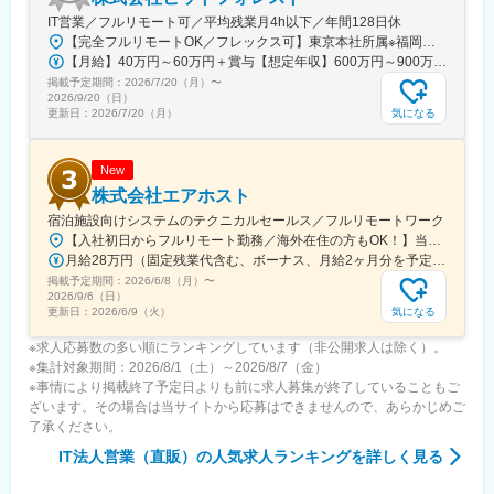
■企業魅力
IT営業／フルリモート可／平均残業月4h以下／年間128日休
ウィーメックスは、ヘルスケアIT領域で国内トップクラスのシェ
【完全フルリモートOK／フレックス可】東京本社所属※福岡オフィス拠点を希望の方もご相談ください。■東京本社：東京都千代田区神田錦町◎受動喫煙対策あり：屋内禁煙◎転勤なし
アを誇り、医療から予防・健康へとシフトする社会課題に応える
【月給】40万円～60万円＋賞与【想定年収】600万円～900万円※上記に固定残業代は含まれません。★フルリモート勤務可・フレックス制に加え、残業時間は月平均4時間以内。収入面の安心と、無理のない働き方を両立できる環境です。
事業を推進。
掲載予定期間：
PHCグループの一員として、安定性と革新性を両立しています。
2026/7/20（月）
〜
2026/9/20（日）
気になる
更新日：
2026/7/20（月）
変更の範囲：会社の定める業務
New
株式会社エアホスト
宿泊施設向けシステムのテクニカルセールス／フルリモートワーク
【入社初日からフルリモート勤務／海外在住の方もOK！】当社は2015年の設立当時からリモートワークを導入しています。研修期間も含め完全在宅勤務のため、通勤時間はゼロ！今いる場所を勤務地として活躍できます。★日本に留まらず、海外で勤務中の社員も在籍！ ワーケーションも実現可能です。《本社》東京都渋谷区渋谷3丁目6-2 エクラート渋谷ビル5F※受動喫煙対策：オフィス内禁煙
月給28万円（固定残業代含む、ボーナス、月給2ヶ月分を予定）（内訳）基本給：25万7160円固定残業手当：1万5750円（8時間分相当の定額残業手当として）固定深夜手当：7090円（18時間分相当の定額深夜手当として）※超過分は別途支給＜研修期間中＞月給25万2000円（固定残業代含む）（内訳）基本給：23万1440円固定残業手当：1万4180円（8時間分相当の定額残業手当として）固定深夜手当：6380円（18時間分相当の定額深夜手当として）※超過分は別途支給★経験やスキルを考慮して決定します。
掲載予定期間：
2026/6/8（月）
〜
2026/9/6（日）
気になる
更新日：
2026/6/9（火）
※求人応募数の多い順にランキングしています（非公開求人は除く）。
※集計対象期間：2026/8/1（土）～2026/8/7（金）
※事情により掲載終了予定日よりも前に求人募集が終了していることもご
ざいます。その場合は当サイトから応募はできませんので、あらかじめご
了承ください。
IT法人営業（直販）
の人気求人ランキングを詳しく見る