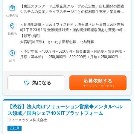
インでの導入支援も推進していきます。導入されるクリニックの
【東証スタンダード上場企業グループの安定性／自社開発の医療
皆様向けへのオンラインでの集団研修+個別オンライン指導対応
システムの提案／ライフステージごとの福利厚生充実／業界未経
（ウェビナー講師担当等）業務などを想定しています。
仕事内容
験歓迎／残業月20H以内】
＜勤務地詳細＞大宮オフィス住所：埼玉県さいたま市大宮区吉敷
◎その他：
東証スタンダード上場のファルコホールディングスのグループ企
町1丁目23番1号 受動喫煙対策：屋内喫煙可能場所あり変更の範
・一部、お電話でのユーザーからの問合せ対応や、システム稼働
業であり、中小規模病院へ電子カルテおよび医療機関向けクラウ
勤務地
囲：会社の定める事業所
後のサポートによる少額の受発注業務がございます。
【最寄り駅】
ドサービスを自社開発・提供する当社において、医療機関への当
（例：PCやモニター、プリンタの追加発注や新規スタッフへの指
大宮駅(埼玉県)、さいたま新都心駅、北与野駅
社システムの導入を担当いただきます。
導など）
＜予定年収＞400万円～520万円＜賃金形態＞月給制＜賃金内訳＞
■担当業務：
月額（基本給）：250,000円～320,000円＜月給＞250,000円～
■入社後のサポート：
・医療機関への訪問や展示会への参加などを通じた当社システム
給与
320,000円＜昇給有無＞有＜残業手当＞有＜給与補足＞・昇給：
・1か月間の入社後研修あり
のご提案
年1回（4月）・賞与：年2回（6月・12月）・上記年収に別途残業
└社内専任担当者から、取り扱いシステムや医療事務について、
・お客様の業務や要望をヒアリングし、課題や不安を一緒に考え
代を支給※経験・能力・年齢を考慮の上、決定いたします。賃金は
カリキュラムに沿った研修を受講し、基本知識を学んでいただき
導入まで先導
あくまでも目安の金額であり、選考を通じて上下する可能性があ
ます。
応募依頼する
・導入後も保守サポート担当や開発担当などと連携して、安心し
気になる
ります。月給(月額)は固定手当を含めた表記です。
（エージェントサービス）
て利用できる環境を継続して提供
■魅力ポイント：
・2025年度の累計導入数は約9,500台。クラウド電子カルテ導入
■提供するサービス：
数トップクラスを誇り、新規開業クリニックからも圧倒的に選ば
＜医療機関向けに主に以下2つのクラウド型ICTサービスを展開し
れています。また、マイナンバー保険証の導入など、今後も医療
【渋谷】法人向けソリューション営業◆メンタルヘル
ています＞
業界でのDX推進が進んでいくため、ビジネスチャンスが多い環境
ス領域／国内シェア40％ITプラットフォーム
・『レセスタ』： https://recesta.jp/
です。
医療機関が毎月行うレセプト（診療報酬明細書）の請求業務をサ
ウィーメックス株式会社
ポートするクラウド型のシステムです。
変更の範囲：会社の定める業務
正社員
・『HAYATE NEO』： https://www.hayate-neo.jp/