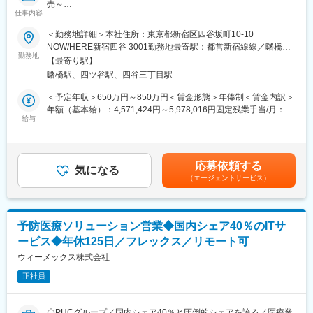
売～
して安定就業が可能です。（登用率98%、試験ノルマなし）
仕事内容
【募集背景】
＜勤務地詳細＞本社住所：東京都新宿区四谷坂町10-10
【同社の魅力】
「Henry」はリリースから3年が経ち、新規契約が着実に積み上が
NOW/HERE新宿四谷 3001勤務地最寄駅：都営新宿線線／曙橋駅
◆医療業界に貢献：
るなかで、導入を終えた顧客群が急速に拡大しています。次のフ
勤務地
受動喫煙対策：敷地内全面禁煙変更の範囲：会社の定める事業所
最新のIoT技術に注力しており、これまで人の手でアナログに行わ
【最寄り駅】
ェーズで重要になるのが、これらの既存顧客に新機能を継続的に
（リモートワーク含む）
れていた薬剤管理を、全自動で管理、調整、計測、分包まで対応
曙橋駅、四ツ谷駅、四谷三丁目駅
届け、現場で"使える状態"まで定着させていくことです。 そこで
可能にしました。当社の製品やシステムが、24時間止めてはなら
今回、機能の提供設計と実行体制を強化するため、本ポジション
＜予定年収＞650万円～850万円＜賃金形態＞年俸制＜賃金内訳＞
ない医療現場の安心安全や、医療従事者の負担軽減に大きく貢献
の募集を開始しました。
年額（基本給）：4,571,424円～5,978,016円固定残業手当/月：
しています。
給与
160,714円～210,165円（固定残業時間45時間0分/月）超過した時
◆高いシェアを持つ製品：
【業務概要】
間外労働の残業手当は追加支給＜月額＞541,666円～708,333円
調剤というニッチな分野で、業界トップクラスのシェアを誇る製
新機能を既存顧客へ届け、リリースから定着までを推進する役割
（12分割）（一律手当を含む）＜昇給有無＞有＜残業手当＞有＜
品が多数あります。寡占市場だからこそ、競合製品を使っている
です。提供戦略の設計から関係者との合意形成、定着支援、フィ
給与補足＞※面談を通じてスキル等をもとに決定します。賃金はあ
顧客からいかにシェアを獲得するか試行錯誤する面白さがありま
応募依頼する
ードバックの開発還元までを担い、加えてカスタマーサクセスが
気になる
くまでも目安の金額であり、選考を通じて上下する可能性があり
す。
（エージェントサービス）
中長期で機能し続ける仕組みづくりと担当顧客との関係性改善も
ます。月給(月額)は固定手当を含めた表記です。
進めていただきます。
変更の範囲：会社の定める業務
【業務内容】
予防医療ソリューション営業◆国内シェア40％のITサ
・既存顧客への提供戦略を設計する（先行提供・段階展開・対象
ービス◆年休125日／フレックス／リモート可
範囲・提供条件の定義）
・社内外の利害関係者（顧客・開発・セールス・サポート）との
ウィーメックス株式会社
合意形成
正社員
・利用開始ガイド・注意事項・説明資料など、現場定着に必要な
情報の整備・配信
・顧客フィードバックの収集・開発への還元・改善サイクルの実
◇PHCグループ／国内シェア40％と圧倒的シェアを誇る／医療業