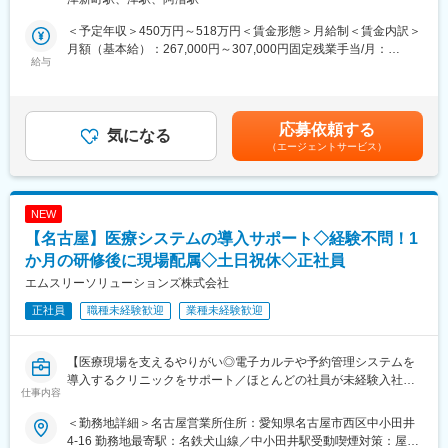
医療システムや周辺機器等の営業をお任せします。
がいも大きい仕事です。
＜予定年収＞450万円～518万円＜賃金形態＞月給制＜賃金内訳＞
■業務詳細：
■教育・研修体制：
月額（基本給）：267,000円～307,000円固定残業手当/月：
・営業スタイル（新規3割：新規開業支援・他社入替 / 既存7
給与
・研修（1週間程度／業界研究・製品研究）を実施します。また、
41,800円～48,000円（固定残業時間20時間0分/月）超過した時間
割）…新規案件は、特約店・卸・コンサル経由、既存顧客からの
2～3カ月程度、先輩営業マンに同席して業務を学びます。予算設
外労働の残業手当は追加支給＜月給＞308,800円～355,000円（一
紹介、展示会等をきっかけにアプローチすることが多く、飛び込
定は、2～1カ月過ぎたころに行います。
律手当を含む）＜昇給有無＞有＜残業手当＞有＜給与補足＞・賞
み営業などはありません。顧客の課題のヒアリング、ご提案から
・新入社員研修、階層別研修、職種別研修など豊富なプログラム
与：年1回（7月）・昇給：ミッショングレード制度による変更あ
応募依頼する
導入までを担当し、アフターフォローは別職種の担当が行いま
気になる
を揃え、社員それぞれのキャリア・スキルに合わせた成長・スキ
り賃金はあくまでも目安の金額であり、選考を通じて上下する可
（エージェントサービス）
す。
ルアップを、会社として全面的にバックアップしています。
能性があります。月給(月額)は固定手当を含めた表記です。
・サービス・商材…電子カルテ、医事コンピューター、診察券発
変更の範囲：会社の定める業務
行機、電子薬歴システム、保険薬局用コンピュータ、患者情報共
NEW
有システム
【名古屋】医療システムの導入サポート◇経験不問！1
・顧客：開業医、調剤薬局（顧客の属性：医者・薬剤師）※40～
50社を担当
か月の研修後に現場配属◇土日祝休◇正社員
・価格帯：平均200～300万円
エムスリーソリューションズ株式会社
正社員
職種未経験歓迎
業種未経験歓迎
■仕事の流れ：
出社→事務作業（先生への資料用意）→営業特約店から情報収集
→調剤薬局・クリニックへの訪問（先生のお昼休み・診察が終わ
【医療現場を支えるやりがい◎電子カルテや予約管理システムを
ったあと）
導入するクリニックをサポート／ほとんどの社員が未経験入社】
仕事内容
■やりがい：
■職務内容：
医療機器やMRと異なり、ドクターが知らない電子カルテ、レセプ
＜勤務地詳細＞名古屋営業所住所：愛知県名古屋市西区中小田井
当社製品である、電子カルテや予約管理システムの導入支援をお
ターの販売をしており、ドクターに情報を提供することが多いで
4-16 勤務地最寄駅：名鉄犬山線／中小田井駅受動喫煙対策：屋内