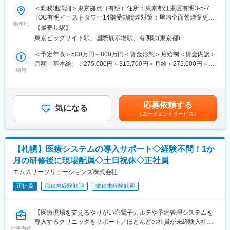
・顧客対応およびビジネス交渉の推進
＜勤務地詳細＞東京拠点（有明）住所：東京都江東区有明3-5-7
・ビジネス拡大に向けた事業・製品戦略の構築、および遂行管理
■業務内容：
TOC有明イーストタワー14階受動喫煙対策：屋内全面禁煙変更の
医用画像情報システム（PACS）を中心に自社システムの専任セー
勤務地
範囲：会社の定める事業所（リモートワーク含む）
◆仕事の魅力
【最寄り駅】
ルスを担当していただきます。
当社祖業で長い歴史を持つイメージングソリューション事業は、
東京ビッグサイト駅、国際展示場駅、有明駅(東京都)
主な担当製品：SYNAPSE
映像業界をリードしてきた高い技術力を背景に、様々なアイデア
https://www.fujifilm.com/jp/ja/healthcare/healthcare-it/it-
＜予定年収＞500万円～800万円＜賃金形態＞月給制＜賃金内訳＞
を形にし、実績を残してきました。「従来にない価値やサービス
imaging/enterprise-pacs
月額（基本給）：275,000円～315,700円＜月給＞275,000円～
を生み出す」「社会や業界に変革を起こす」といったメーカーの
・医用画像情報システム（PACS）の分野においては業界シェア
給与
315,700円＜昇給有無＞有＜残業手当＞有＜給与補足＞年収例：
ダイナミズムを、臨場感を持って体感することができます。開発
No1を獲得
■28歳/520万円(入社3年・経験6年、手当含)：月給32万円■30
等技術陣/事業企画などが一体となって日々の業務を推進する環境
・特に放射線科向けシステム「SYNAPSE」を中心とした診療情
歳/650万円(入社6年・経験10年、手当含)：月給33万円■35歳/750
が整っており、全体を俯瞰したビジネス総合力を養うことが可能
報ソリューションに強み
万円(入社8年・経験11年、手当含)：月給37万円賃金はあくまでも
です。また、事業環境が非常に良い状況であり、新しいことにチ
応募依頼する
上記の実績を武器に手術・重症部門や循環器部門、生理検査部門
気になる
目安の金額であり、選考を通じて上下する可能性があります。月
ャレンジする自由度が高く、自主性を活かしながら創造的な仕事
（エージェントサービス）
など各部門で利用されているシステムの一元化へ向けて積極的に
給(月額)は固定手当を含めた表記です。
に取り組むことが可能です。
ソリューションを展開していきます。
■業務詳細：
【札幌】医療システムの導入サポート◇経験不問！1か
病院・クリニックにおける課題解決のため、弊社製品を提案する
月の研修後に現場配属◇土日祝休◇正社員
セールス職です。
・大病院やクリニック含めた医療施設へのヒアリング、マーケテ
エムスリーソリューションズ株式会社
ィング活動
正社員
職種未経験歓迎
業種未経験歓迎
・課題に対して製品、システムを組み合わせたソリューションの
提案
・プロジェクトリーダーとしての進捗管理
【医療現場を支えるやりがい◎電子カルテや予約管理システムを
・導入後の定期サポート など
導入するクリニックをサポート／ほとんどの社員が未経験入社】
仕事内容