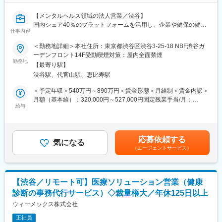
中小規模の病院向けの安価で使いやすいクラウド型電子カルテで
す。
【メンタルヘルス領域の法人営業／渋谷】
国内シェア40％のプラットフォームを活用し、企業や健保の健康
■多様な福利厚生
仕事内容
経営を支援するポジションです。
・育児休業制度、介護休業制度、時短勤務制度
営業活動にとどまらず、顧客ニーズを起点にサービス企画にも関
＜勤務地詳細＞本社住所：東京都渋谷区渋谷3-25-18 NBF渋谷ガ
・社宅制度、住宅手当
われる環境。主体性を発揮し、スピード感ある事業成長に挑戦し
ーデンフロント14F受動喫煙対策：屋内全面禁煙
・退職金制度、確定拠出年金制度
たい方を歓迎します。
勤務地
・慶弔見舞金
【最寄り駅】
・従業員持株会制度、財形貯蓄制度、社内融資制度
渋谷駅、代官山駅、恵比寿駅
■業務内容
・永年勤続表彰制度、自己研鑽奨励金
企業や健康保険組合に対し、メンタルヘルス関連サービスの提案
＜予定年収＞540万円～890万円＜賃金形態＞月給制＜賃金内訳＞
営業を担当します。具体的には以下の業務を行います。
月額（基本給）：320,000円～527,000円固定残業手当/月：
変更の範囲：会社の定める業務
・ストレスチェックや産業医保健に関するITプロダクト、研修、
給与
50,000円～82,400円（固定残業時間20時間0分/月）超過した時間
コンサルティングサービスの提案
外労働の残業手当は追加支給＜月給＞370,000円～609,400円（一
・インサイドセールスから供給されるリードを活用した新規営業
律手当を含む）＜昇給有無＞有＜残業手当＞有＜給与補足＞※給与
（テレアポ不要）
詳細は、経験・年齢を考慮し当社規定により決定※インセンティブ
応募依頼する
・顧客の課題をヒアリングし、最適なソリューションを設計
気になる
あり※ご経験やご希望を踏まえ、管理職相当（管理監督者）として
（エージェントサービス）
・人事・産業医など関係者との折衝、導入プロジェクトの推進
採用する場合あり■賞与：年1回（7月）■昇給：ミッショングレー
・顧客ニーズを社内に共有し、サービス改善や新機能開発に向け
ド制度による変更あり賃金はあくまでも目安の金額であり、選考
た提案
を通じて上下する可能性があります。月給(月額)は固定手当を含め
入社後は座学研修や営業同行で業務理解を深め、2ヶ月目以降は担
た表記です。
【渋谷／リモート可】医療ソリューション営業（健康
当営業として活動開始。
診断の事務代行サービス）◇裁量権大／年休125日以上
メンタルヘルスや労働安全衛生法などの知識を活かし、課題解決
型の提案力を発揮できる方を求めています。
ウィーメックス株式会社
正社員
■業務の魅力