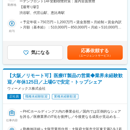
ーデンフロント14F受動喫煙対策：屋内全面禁煙
現在、ほとんどの業務を訪問型で行っていますが、今後はオンラ
大手クライアントのアカウントマネージャーとして、ニーズヒア
勤務地
インでの導入支援も推進していきます。導入されるクリニックの
【最寄り駅】
リングから導入支援まで一貫したプロジェクト推進を担っていた
皆様向けへのオンラインでの集団研修+個別オンライン指導対応
渋谷駅、代官山駅、恵比寿駅
だきます。クライアントのニーズに寄り添い、国策としても推進
（ウェビナー講師担当等）業務などを想定しています。
される医療DXの実現を推進するため、社内外と連携したプロジェ
＜予定年収＞750万円～1,200万円＜賃金形態＞月給制＜賃金内訳
クト推進をお任せいたします。
＞月額（基本給）：510,000円～850,000円＜月給＞510,000円～
◎その他：
・アカウント戦略の立案、実行
給与
850,000円＜昇給有無＞有＜残業手当＞有＜給与補足＞※給与詳細
・一部、お電話でのユーザーからの問合せ対応や、システム稼働
・担当アカウントとのリレーション構築、リテンションアクショ
は、経験・年齢を考慮し当社規定により決定します。※インセンテ
後のサポートによる少額の受発注業務がございます。
ンの実施
ィブあり■賞与：年1回（7月）■昇給：ミッショングレード制度に
（例：PCやモニター、プリンタの追加発注や新規スタッフへの指
・ステークホルダー調整、社内外の関係者を率いるプロジェクト
よる変更あり賃金はあくまでも目安の金額であり、選考を通じて
導など）
応募依頼する
推進
気になる
上下する可能性があります。月給(月額)は固定手当を含めた表記で
（エージェントサービス）
す。
■入社後のサポート：
■業務の魅力
・1か月間の入社後研修あり
品質保証の専門性を活かして医療現場の効率化と安全性向上に寄
└社内専任担当者から、取り扱いシステムや医療事務について、
与できます。
カリキュラムに沿った研修を受講し、基本知識を学んでいただき
【大阪／リモート可】医療IT製品の営業◆業界未経験歓
市場品質分析から出荷判定、プロセス改善まで幅広い経験を積め
ます。
迎／年休125日／上場Gで安定・トップシェア
るため、品質保証としてのスキルを一段上のレベルに高められま
す。
ウィーメックス株式会社
■魅力ポイント：
・2025年度の累計導入数は約9,500台。クラウド電子カルテ導入
正社員
職種未経験歓迎
業種未経験歓迎
■部門について
数トップクラスを誇り、新規開業クリニックからも圧倒的に選ば
日本を代表する大手ドラッグストア、調剤薬局チェーンをクライ
れています。また、マイナンバー保険証の導入など、今後も医療
アントにトータルソリューションの提供を行っています。国内ト
業界でのDX推進が進んでいくため、ビジネスチャンスが多い環境
～PHCホールディングス内の事業会社／国内では圧倒的なシェア
ップシェアを誇る調剤薬局向けの電子薬歴システムをはじめ、エ
です。
を誇る／医療業界のIT化を後押し／今後更なる成長が見込める業
ンタープライズ企業への高い導入実績を強みに既存クライアント
仕事内容
界～
支援だけでなく新たなアカウント開拓も推進しています。
変更の範囲：会社の定める業務
＜勤務地詳細＞大阪営業所住所：大阪府大阪市北区東天満2-9-1若
アカウントマネージャーを中心に社内外のプリセールスエンジニ