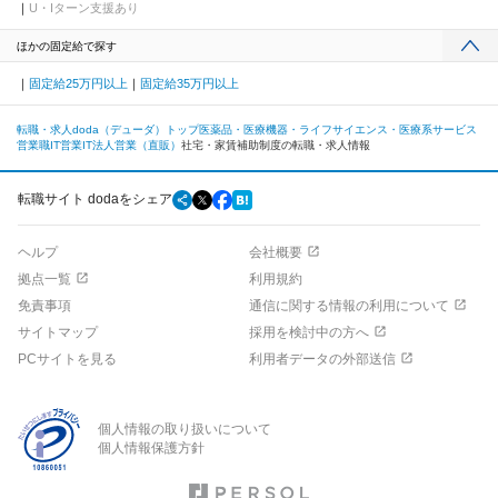
U・Iターン支援あり
ほかの固定給で探す
固定給25万円以上
固定給35万円以上
転職・求人doda（デューダ）トップ
医薬品・医療機器・ライフサイエンス・医療系サービス
営業職
IT営業
IT法人営業（直販）
社宅・家賃補助制度の転職・求人情報
転職サイト dodaをシェア
ヘルプ
会社概要
拠点一覧
利用規約
免責事項
通信に関する情報の利用について
サイトマップ
採用を検討中の方へ
PCサイトを見る
利用者データの外部送信
個人情報の取り扱いについて
個人情報保護方針