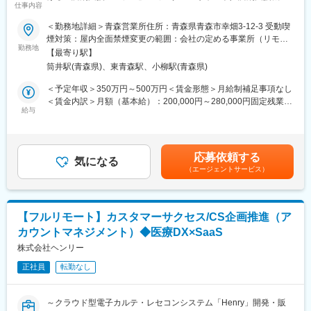
・システム使用における課題点が発生した場合、課題解決策の提
仕事内容
器・システムで総合病院でのシェアNo.1】
案、アドバイス
＜勤務地詳細＞青森営業所住所：青森県青森市幸畑3-12-3 受動喫
【はじめに】
煙対策：屋内全面禁煙変更の範囲：会社の定める事業所（リモー
◎オンライン化への対応：
当ポジションは自社販売している大型IoT製品や薬剤システムの運
勤務地
トワーク含む）
現在、ほとんどの業務を訪問型で行っていますが、今後はオンラ
【最寄り駅】
用～保守を担うシステムエンジニア職となっております。未経験
インでの導入支援も推進していきます。導入されるクリニックの
筒井駅(青森県)、東青森駅、小柳駅(青森県)
からチャレンジできる事に加えて、メーカー直雇用という貴重な
皆様向けへのオンラインでの集団研修+個別オンライン指導対応
求人となっております。IT領域へキャリアチェンジされたい方歓
＜予定年収＞350万円～500万円＜賃金形態＞月給制補足事項なし
（ウェビナー講師担当等）業務などを想定しています。
迎しております！
＜賃金内訳＞月額（基本給）：200,000円～280,000円固定残業手
給与
当/月：40,000円～70,000円（固定残業時間33時間0分/月）超過し
■入社後のサポート：
【業務内容】
た時間外労働の残業手当は追加支給＜月給＞240,000円～350,000
・1か月間の入社後研修あり
お客様との仕様打合せや現地でのシステムカスタマイズも発生す
円（一律手当を含む）＜昇給有無＞有＜残業手当＞有＜給与補足
└社内専任担当者から、取り扱いシステムや医療事務について、
るため、社内でのデスクワークが6割、お客様先での業務が4割ほ
＞※給与詳細は、年齢・スキルを考慮し決定します。■昇給：年1
カリキュラムに沿った研修を受講し、基本知識を学んでいただき
応募依頼する
どとなります。また、外部のITベンダーとの打ち合わせ等もある
気になる
回■賞与：年2回賃金はあくまでも目安の金額であり、選考を通じ
ます。
（エージェントサービス）
ため、関係者が多いのも当職種の特徴の一つとなります。
て上下する可能性があります。月給(月額)は固定手当を含めた表記
最初は一つの製品を担当いただきシステムと製品専門性を高めて
です。
■魅力ポイント：
頂きますが、経験に応じて他のシステムや対応範囲を広げて頂き
・2025年度の累計導入数は約9,500台。クラウド電子カルテ導入
ます。
数トップクラスを誇り、新規開業クリニックからも圧倒的に選ば
【フルリモート】カスタマーサクセス/CS企画推進（ア
れています。また、マイナンバー保険証の導入など、今後も医療
カウントマネジメント）◆医療DX×SaaS
【ポジションの魅力】
業界でのDX推進が進んでいくため、ビジネスチャンスが多い環境
・長期間の研修を用意しているため職種未経験＆技術的な知識が
株式会社ヘンリー
です。
全く無い方でも立ち上りが可能となっております。
正社員
転勤なし
・業界トップクラスの調剤システムやIoT製品を扱っており、業務
変更の範囲：会社の定める業務
を通して最新の技術に触れることが可能です。
・正社員登用は前提の採用です。就業態度に問題がなければ原則
～クラウド型電子カルテ・レセコンシステム「Henry」開発・販
登用となり、業界トップクラスシェアを誇る優良企業の正社員と