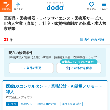
会員登録
ログイン
気になる
メニュー
医薬品・医療機器・ライフサイエンス・医療系サービス、
IT法人営業（直販）、社宅・家賃補助制度
の転職・求人検
索結果
31
条件で並び替え
件
現在の検索条件
[職種]IT法人営業（直販）-IT営業 [業種]医薬品・医療機器・ライフサイエンス・医療系サービス [詳細条件](待遇・福利厚生)社宅・家賃補助制度
新着求人をいつでもチェック
条件の変更
この条件を保存
医療DXコンサルタント／業務設計・AI活用／リモート
導入
株式会社メディヴァ
正社員
転勤なし
職種未経験歓迎
業種未経験歓迎