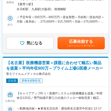
富士フイルムの医療ITシステムを中心に、放射線・内視鏡・超音
■やりがい：
勤務地
喫煙対策：屋内全面禁煙変更の範囲：会社の定める事業所（リモ
【最寄り駅】
波診断装置や体外検査機器など、様々な医療機器の販売・提案を
医療機器やMRと異なり、ドクターが知らない電子カルテ、レセプ
ートワーク含む）
弁天町駅、九条駅(大阪府)、朝潮橋駅
お任せします。
ターの販売をしており、ドクターに情報を提供することが多いで
本ポジションは、アカウントセールスとして、医療機関が抱える
す。医療業界に特化したソリューションを提供する営業のため、
＜予定年収＞500万円～800万円＜賃金形態＞月給制＜賃金内訳＞
課題を丁寧にヒアリングし、最適な商材・ソリューションを提案
感謝されることが多く、覚えることはたくさんありますが、やり
月額（基本給）：275,000円～315,700円＜月給＞275,000円～
します。
がいも大きい仕事です。
給与
315,700円＜昇給有無＞有＜残業手当＞有＜給与補足＞年収例：
■28歳/520万円(入社3年・経験6年、手当含)：月給32万円■30
＜具体的な業務内容＞
■教育・研修体制：
歳/650万円(入社6年・経験10年、手当含)：月給33万円■35歳/750
◎顧客：大規模病院、中小規模のクリニック
・研修（1週間程度／業界研究・製品研究）を実施します。また、
万円(入社8年・経験11年、手当含)：月給37万円賃金はあくまでも
応募依頼する
※既存顧客を中心としたルートセールスが基本です。
2～3カ月程度、先輩営業マンに同席して業務を学びます。予算設
気になる
目安の金額であり、選考を通じて上下する可能性があります。月
（エージェントサービス）
※1日5～6施設を訪問。
定は、2～1カ月過ぎたころに行います。
給(月額)は固定手当を含めた表記です。
※病院であれば院長・事務長・各科の医師・診療放射線技師、開業
・新入社員研修、階層別研修、職種別研修など豊富なプログラム
医（クリニック）であれば院長や看護師長へ訪問します。
を揃え、社員それぞれのキャリア・スキルに合わせた成長・スキ
ルアップを、会社として全面的にバックアップしています。
【名古屋】医療機器営業＜課題に合わせて幅広い製品
★入社後、担当エリアを決定。エリア内の医療施設への営業活動
を提案＞平均年収900万～プライム上場G医療メーカー
をお任せします。
変更の範囲：会社の定める業務
富士フイルムメディカル株式会社
◎業務スタイル：
正社員
業種未経験歓迎
・顧客からの様々な問い合わせ、製品相談からデモ調整
・見積作成
・導入スケジュール調整 など
【キャリアアップ叶う！医療ITシステムや医療機器を提案／年間
休日125日／専門知識不要◎入社後のフォロー体制充実！幅広い
★商材ごとの専任セールスやフィールドサービスエンジニア、導
仕事内容
キャリアパスも用意】
入エンジニアなど、多くの関係者と連携し、全体を円滑に進行さ
＜勤務地詳細＞★東海支店住所：愛知県名古屋市中区栄1-12-17
せる「コーディネーター」としても活躍します。「製品を広く理