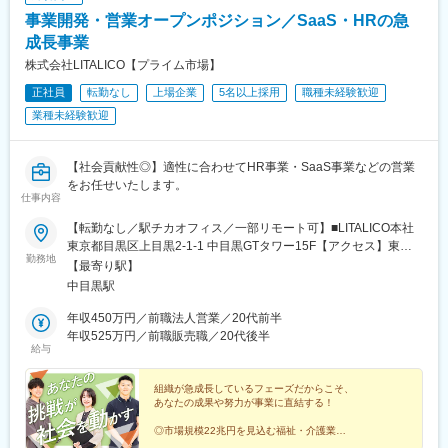
事業開発・営業オープンポジション／SaaS・HRの急
成長事業
株式会社LITALICO【プライム市場】
正社員
転勤なし
上場企業
5名以上採用
職種未経験歓迎
業種未経験歓迎
【社会貢献性◎】適性に合わせてHR事業・SaaS事業などの営業
をお任せいたします。
仕事内容
【転勤なし／駅チカオフィス／一部リモート可】■LITALICO本社
東京都目黒区上目黒2-1-1 中目黒GTタワー15F【アクセス】東急
勤務地
東横線・東京メトロ日比谷線「中目黒駅」より徒歩1分※受動喫煙
【最寄り駅】
対策：屋内全面禁煙＼ 在宅勤務の併用も可★
中目黒駅
／………………………………在宅勤務の併用が可能です（フルリ
モートは不可）。研修期間中は本社へ出社いただきますが、独り
年収450万円／前職法人営業／20代前半
立ち後は週1日程度の出社を目安に、個人に合わせた柔軟な働き方
年収525万円／前職販売職／20代後半
給与
もできます。※リモートワークは自宅または実家などでの勤務を想
定しており、カフェ等の公共スペースは対象外です。
組織が急成長しているフェーズだからこそ、
あなたの成果や努力が事業に直結する！
◎市場規模22兆円を見込む福祉・介護業界
◎早期キャリアアップ可能