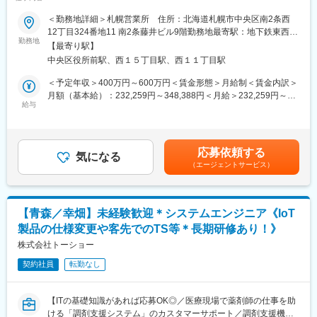
■本ポジションの魅力：
■職務内容：
＜勤務地詳細＞札幌営業所 住所：北海道札幌市中央区南2条西
・AI技術も含めた、医療の最先端技術に触れられる
当社製品である、電子カルテや予約管理システムの導入支援をお
12丁目324番地11 南2条藤井ビル9階勤務地最寄駅：地下鉄東西線
最先端のAI技術を搭載しており、自信をもって営業活動に取り組
任せします。クリニックへの訪問が多いため、外勤がメインとな
勤務地
線／西11丁目駅駅受動喫煙対策：屋内全面禁煙変更の範囲：会社
んでいただくことが可能です。
【最寄り駅】
ります。
の定める事業所
・他製品も組み合わせたソリューション提案ができる
中央区役所前駅、西１５丁目駅、西１１丁目駅
PACS以外にも、内視鏡・超音波装置など様々なラインナップを展
＜具体的な業務内容＞
＜予定年収＞400万円～600万円＜賃金形態＞月給制＜賃金内訳＞
開しておりますので、ドクターに対して幅広いアプローチが可能
◎システム導入時：
月額（基本給）：232,259円～348,388円＜月給＞232,259円～
です。
・ソフトウェアの操作方法の説明
給与
348,388円＜昇給有無＞有＜残業手当＞有＜給与補足＞■昇給：年
└既存システムの入れ替えの際は、データの乗せかえや運用変更
1回（4月）■賞与：年2回（6月・11月）※過去実績3.5ヶ月賃金は
■教育制度・環境：
の相談や設計等
あくまでも目安の金額であり、選考を通じて上下する可能性があ
個人の経験・能力に応じますが、基本的には1～2年は、ベテラン
※システム使用開始当日は、クリニックでの立ち合いあり。
ります。月給(月額)は固定手当を含めた表記です。
社員のOJTにて業務を習得いただきます。最新の業界用語などは
応募依頼する
※システム単体で新規導入する場合、平均6～8回程度、訪問やリ
気になる
社内掲示板等で情報共有し、ノウハウ共有は社内を挙げて行って
（エージェントサービス）
モート対応、電話対応などを行います。お客様とじっくり向き合
います。また、セールス研修などは成長段階に応じて用意があ
える環境です。
り、様々な形でスキルアップを支援しています。加えて社員の将
・遠方エリアへの片道所要時間：約2～4時間（日高/旭川エリアは
来に合わせた幅広いキャリアパスがあります。また、離職率も非
2時間/帯広エリアは3時間／北見・釧路・函館エリアは4時間程
常に低く、富士フイルムグループ基準の充実した福利厚生や各種
【青森／幸畑】未経験歓迎＊システムエンジニア《IoT
度）
手当など長期的に活躍・就業できる環境が整っています。
製品の仕様変更や客先でのTS等＊長期研修あり！》
・遠方エリアへの訪問頻度：帯広・北見・釧路・函館エリアは月
に1回程度
株式会社トーショー
変更の範囲：会社の定める業務
・状況やスケジュールに応じて、宿泊対応も発生するケースがご
契約社員
転勤なし
ざいます
◎導入から1か月後：
【ITの基礎知識があれば応募OK◎／医療現場で薬剤師の仕事を助
・システム稼働状況の確認
ける「調剤支援システム」のカスタマーサポート／調剤支援機