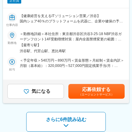
アを誇り、医療から予防・健康へとシフトする社会課題に応える
正社員
を提示する力が求められます。
事業を推進。
失敗を恐れず挑戦し、最後までやり抜く行動力を発揮できる環境
PHCグループの一員として、安定性と革新性を両立しています。
です。
【健康経営を支えるITソリューション営業／渋谷】
国内シェア40％のプラットフォームを武器に、企業や健保の予防
■業務の魅力
仕事内容
医療を推進するポジションです。
予防医療領域は市場拡大が見込まれる成長分野。顧客との信頼関
営業活動にとどまらず、顧客ニーズを起点にサービス企画にも関
＜勤務地詳細＞本社住所：東京都渋谷区渋谷3-25-18 NBF渋谷ガ
係を築きながら、事業の中核を担う提案営業に挑戦できます。
われる環境。裁量を持ち、スピード感ある事業成長に挑戦したい
ーデンフロント14F受動喫煙対策：屋内全面禁煙変更の範囲：会
医療DX推進に貢献し、社会的意義の高いサービスを広めるやりが
方を歓迎します。
勤務地
社の定める事業所（リモートワーク含む）
いがあります。
【最寄り駅】
渋谷駅、代官山駅、恵比寿駅
■業務内容
■働く環境
企業や健康保険組合、医療機関に対し、当社の健康推進システム
＜予定年収＞540万円～890万円＜賃金形態＞月給制＜賃金内訳＞
中途入社社員が多く、早期に裁量を持って活躍できる環境です。
「WellsPort」シリーズを活用したソリューション提案を行いま
月額（基本給）：320,000円～527,000円固定残業手当/月：
医療ITの知見を持つメンバーと協働しながら専門性を高められま
す。具体的には以下の業務を担当します。
給与
50,000円～82,400円（固定残業時間20時間0分/月）超過した時間
す。
・顧客の健康経営・予防領域に関する課題をヒアリング
外労働の残業手当は追加支給＜月給＞370,000円～609,400円（一
・特定保健指導支援や生活改善支援など複数サービスを組み合わ
律手当を含む）＜昇給有無＞有＜残業手当＞有＜給与補足＞※給与
■働き方
せた提案
詳細は、経験・年齢を考慮し当社規定により決定※インセンティブ
・フルフレックスタイム制（コアタイムなし）
応募依頼する
・新規顧客獲得に向けた営業活動（訪問・オンライン）
気になる
あり※ご経験やご希望を踏まえ、管理職相当（管理監督者）として
・在宅勤務制度あり
（エージェントサービス）
・既存顧客との関係構築と取引拡大
採用する場合あり■賞与：年1回（7月）■昇給：ミッショングレー
・副業可（条件あり）
・顧客ニーズを社内に共有し、サービス改善や新機能開発に向け
ド制度による変更あり賃金はあくまでも目安の金額であり、選考
た提案
を通じて上下する可能性があります。月給(月額)は固定手当を含め
■キャリアパス
・社内外の関係者との調整、プロジェクト推進
た表記です。
将来的には営業リーダーや事業企画へのステップアップが可能。
入社後は座学研修や営業同行で業務理解を深め、2ヶ月目以降は担
さらに6件読み込む
顧客提案力と企画力を磨き、事業成長を牽引する役割を担えま
当営業として活動開始。主体的に動き、課題解決型の提案力を発
す。
揮できる方を歓迎します。