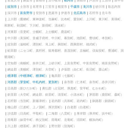
岩見沢市
網走市
留萌市
苫小牧市
稚内市
美唄市
芦別市
江別市
赤平市
紋別市
士別市
名寄市
三笠市
根室市
千歳市
滝川市
砂川市
歌志内市
深川市
富良野市
登別市
恵庭市
伊達市
北広島市
石狩市
北斗市
上川郡（鷹栖町、東神楽町、当麻町、比布町、愛別町、上川町、東川町、美瑛町、
和寒町、剣淵町、下川町、新得町、清水町）
河東郡（音更町、士幌町、上士幌町、鹿追町）
中川郡（美深町、音威子府村、中川町、幕別町、池田町、豊頃町、本別町）
紋別郡（遠軽町、湧別町、滝上町、興部町、西興部村、雄武町）
虻田郡（ニセコ町、真狩村、留寿都村、喜茂別町、京極町、倶知安町、豊浦町、洞
爺湖町）
空知郡（南幌町、奈井江町、上砂川町、上富良野町、中富良野町、南富良野町）
網走郡（美幌町、津別町、大空町）
夕張郡（由仁町、長沼町、栗山町）
標津郡（中標津町、標津町）
亀田郡（七飯町）
河西郡（芽室町、中札内村、更別村）
余市郡（仁木町、余市町、赤井川村）
日高郡（新ひだか町）
勇払郡（占冠村、厚真町、安平町、むかわ町）
斜里郡（大空町、網走郡、斜里町、清里町、小清水町）
茅部郡（鹿部町、森町）
石狩郡（当別町、新篠津村）
岩内郡（共和町、岩内町）
釧路郡（釧路町）
檜山郡（江差町、上ノ国町、厚沢部町）
白老郡（白老町）
沙流郡（日高町、平取町）
二海郡（八雲町）
厚岸郡（厚岸町、浜中町）
雨竜郡（妹背牛町、秩父別町、雨竜町、北竜町、沼田町、幌加内町）
川上郡（標茶町、弟子屈町）
野付郡（別海町）