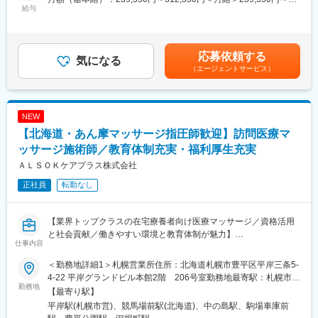
■同社について
・取扱製品：生体情報モニタ、スポットチェックモニタ、血圧脈
給与
312,350円＜昇給有無＞有＜残業手当＞有＜給与補足＞■営業外勤
2019年6月12日にカリフォルニアにて開催された第21回Annual
波検査装置、血圧計など
手当あり■早出残業手当あり（実績に応じて支給）■賞与：年2回
Medical Design Excellence Award (MDEA) にて、ブロンズ賞を受
・営業先：医師、看護師、臨床工学技士、販売代理店
賃金はあくまでも目安の金額であり、選考を通じて上下する可能
賞しました。共に「Implant and Tissue-Replacement Product」
・営業スタイル：代理店と協力して医療機関へ営業活動を行いま
性があります。月給(月額)は固定手当を含めた表記です。
応募依頼する
部門でも優れた評価を獲得しています。世界各都市に支社を構
す。基本的に事務所へ出社しますが、直行直帰をする場合もあり
気になる
え、世界の整形外科医及び研究所と連携することで革新的な医療
（エージェントサービス）
ます。全員に社用車を貸与しています。
技術を開発し、製品の設計、製造を続けています。また、2004年
・担当顧客数：病院数は一人当たり数十施設を担当いただきま
に台湾証券取引所への上場を果たすなど、成長し続けています。
す。
・製品単価：数十万円～数百万円
NEW
変更の範囲：会社の定める業務
・競合優位性：フクダ電子とオムロンヘルスケアの両社の商品を
【北海道・あん摩マッサージ指圧師歓迎】訪問医療マ
販売できるのは当社のみです。血圧計、体温計のデータを飛ば
し、病院の電子カルテに表示するなど、これまでにない画期的な
ッサージ施術師／教育体制充実・福利厚生充実
提案をする事ができます。
ＡＬＳＯＫケアプラス株式会社
正社員
転勤なし
■研修：
業界経験をお持ちでなくても、研修やOJTを通じて医療業界の知
識やスキルを身につけ、現場で活躍いただける体制が整っていま
【業界トップクラスの在宅療養者向け医療マッサージ／資格活用
す。具体的には半年間で独り立ちしてもらうために、入社時・50
と社会貢献／働きやすい環境と教育体制が魅力】
日目・150日目と3回に分けた研修プログラムを用意。人体のしく
仕事内容
みや製品知識を中心とし、座学と実技を交えた研修です。集合研
■業務概要
修の合間の期間は配属先でのOJTにてキャッチアップいただきま
＜勤務地詳細1＞札幌営業所住所：北海道札幌市豊平区平岸三条5-
当社は在宅療養者や介護を必要とされる方のご自宅や入居施設を
す。
4-22 平岸グランドビル本館2階 206号室勤務地最寄駅：札幌市営
訪問し、健康保険が適用される医療マッサージ施術を提供してい
勤務地
地下鉄南北線／平岸駅受動喫煙対策：屋内全面禁煙＜勤務地詳細2
【最寄り駅】
ます。施術師として、ご利用者様の身体機能や精神機能の維持・
■長期就業できる環境：
＞函館出張所住所：北海道函館市日吉町4-16-21 コンテ日吉5号室
平岸駅(札幌市営)、競馬場前駅(北海道)、中の島駅、駒場車庫前
向上、QOL（生活の質）向上を目指したサービスを展開し、地域
・転勤：エリア内で発生する可能性あり ※全国転勤はございませ
受動喫煙対策：屋内全面禁煙変更の範囲：会社の定める事業所