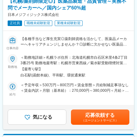
【札幌/薬剤師限定◎】医薬品製造・品質管理～実務不
・関係機関：JA・官公庁など
問でメーカーへ／国内シェア60%超
■営業スタイル：
日本メジフィジックス株式会社
各支店または駐在地から、特約代理店・獣医師・生産者（養牛・
正社員
職種未経験歓迎
業種未経験歓迎
養豚・養鶏・水産）を訪問し「ビオスリー」を中心とした製品を
販売する営業活動を行っていただきます。一人ひとりが各エリア
の販売計画を担っており、情報提供やサービスなど製品を通じて
【各種手当など厚生充実◎薬剤師資格を活かして、医薬品メーカ
食の安全や動物を健康を守る社会貢献性の高いに仕事に挑戦でき
ーへキャリアチェンジしませんか？◎診断に欠かせない医薬品の
ます。
仕事内容
パイオニア企業】
他社と差別化された独自配合の当社製品は市場の中でも優位性が
＜勤務地詳細＞札幌ラボ住所：北海道札幌市白石区米里4条2丁目
高く、自信をもって提案することが可能です。戦略に基づきエリ
がん診療になくてはならないPET検査において、
3番25号 勤務地最寄駅：札幌市営東西線／菊水駅受動喫煙対策：
アにあった提案活動を進められる環境で、営業としての”やりが
国内初のPET検査用放射性医薬品の承認を取得しした業界パイオ
勤務地
屋内全面禁煙変更の範囲：会社の定める事業所
い”を感じながら大きく成長できる環境です。
【最寄り駅】
ニア企業である同社にて、
白石駅(函館本線)、平和駅、環状通東駅
全国各地のラボにて製造品質管理ポジションを募集いたします。
■組織体制：
＜予定年収＞530万円～800万円＜賃金形態＞月給制補足事項なし
動物薬営業部は北日本／東日本／西日本の3支店で構成されていま
◎中途採用の薬剤師の方のほぼ半数以上が調剤薬局などからキャ
＜賃金内訳＞月額（基本給）：270,000円～380,000円＜月給＞
す
リアチェンジされています。
給与
270,000円～380,000円＜昇給有無＞有＜残業手当＞有＜給与補足
帯広は「北日本支店」への配属となり、支店長1名、営業担当者3
◎製造から医療現場での使用までの期限が短いPET製剤を広く安
＞※上記年収は各種手当込みの年収となります。■季節賞与：年2
名と共に北海道エリアを担当します
定供給するにあたり
回（7月、12月）■業績賞与：年1回（3月）※会社業績及び個人業
24時間稼働するラボのため夜勤が発生しますが、月6～13万円ほ
績のターゲット100％達成の場合支給■昇給：年1回
■主力製品：
応募依頼する
どの各勤務手当が支給されます。
気になる
1963年に発売された活性生菌製剤「ビオスリー」をはじめ腸内細
（エージェントサービス）
◎将来的にはリーダーやラボ長としてのキャリアパスも！
菌のバランスを整え健康を維持する数々の医薬品を菌の培養から
製剤化まで一貫した品質重視の生産体制により開発・製造してい
■具体的な職務内容【変更の範囲：会社の定める業務】
ます