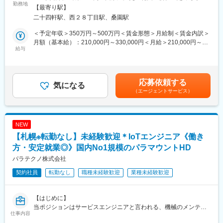
て、医薬品の在庫管理システムを拡販していくために、新組織を
勤務地
■教育体制
所（リモートワーク含む）
【最寄り駅】
立ち上げました。
入社後は2日間のオンライン基礎研修、現場OJT、先輩施術師のサ
二十四軒駅、西２８丁目駅、桑園駅
今回は、弊社システムの更なる拡販を目指して、インサイドセー
ポート、教育支援制度など未経験者も安心して学び成長できる体
ルスのポジションを募集します。今後も規模拡大が見込まれる重
制を整えています。
＜予定年収＞350万円～500万円＜賃金形態＞月給制＜賃金内訳＞
要なポジションです。
月額（基本給）：210,000円～330,000円＜月給＞210,000円～
給与
■就業環境
330,000円＜昇給有無＞有＜残業手当＞有＜給与補足＞※残業代は
■業務内容
土日休み可・リフレッシュ休暇を含む年間休日115日、産休・育
別途支給します。給与詳細は前職給与を参照の上、相談し決定致
調剤薬局を対象としたアプローチ業務をお任せいたします。DM送
休後の復帰率90％以上など、ライフステージに合わせた働き方が
します。■賞与：年2回支給（合計3か月分支給）賃金はあくまで
付や電話でのアポイント取得を通じ、営業担当へ商談機会をつな
叶います。
も目安の金額であり、選考を通じて上下する可能性があります。
応募依頼する
ぐ「橋渡し」がミッション。契約を取るクロージング業務はあり
気になる
月給(月額)は固定手当を含めた表記です。
（エージェントサービス）
ませんので、電話対応やコミュニケーション力を活かしたい方に
■想定されるキャリアパス
最適なポジションです。医療業界の知識は入社後にしっかり学べ
現場施術師としての経験を積み、管理者やエリアリーダー、教育
るため、業界未経験の方も安心してスタートできます。
担当など多様なキャリアステップが描けます。今後も事業拡大に
伴いさらなるポジションが生まれます。
NEW
＜具体的な業務＞
【札幌※転勤なし】未経験歓迎＊IoTエンジニア《働き
・ターゲットへのDM送付
■企業の特徴/魅力
・電話によるアポイント取得
方・安定就業◎》国内No1規模のパラマウントHD
高齢化社会のニーズに応え、12期連続増収・業界トップクラスの
・その他、事務処理など付随する業務
実績を誇り、安定した基盤と成長性を兼ね備えています。
パラテクノ株式会社
契約社員
転勤なし
職種未経験歓迎
業種未経験歓迎
■フォロー体制
変更の範囲：会社の定める業務
入社後は業界や弊社システムなど基本的な知識研修から始まり、
その後、先輩社員とのOJTを行っていく予定です。分からないこ
【はじめに】
とはすぐに相談できる風通しの良い環境が整っています。プロパ
当ポジションはサービスエンジニアと言われる、機械のメンテナ
ー・中途の垣根なく、意欲や成果を正当に評価する社風も特徴で
仕事内容
ンスを行う技術職となります。メンテナンススキルの市場価値は
す。