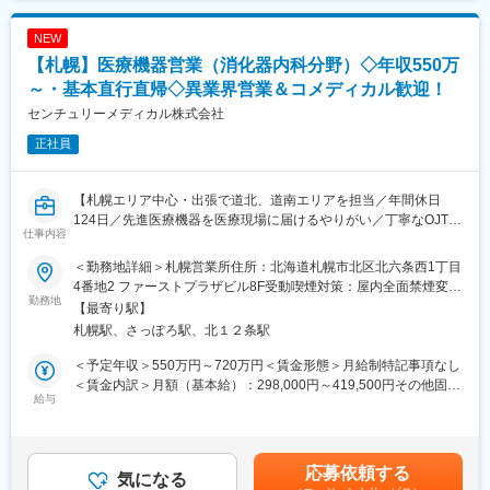
・使用したお薬代金の集金
であり、選考を通じて上下する可能性があります。月給(月額)は固
・健康相談、新商品・サービスのご提案 など
定手当を含めた表記です。
NEW
【札幌】医療機器営業（消化器内科分野）◇年収550万
※一部、新たに配置薬を置いていただくお客様への訪問がありま
す。
～・基本直行直帰◇異業界営業＆コメディカル歓迎！
└配置薬は無料でおけるので、お客様も抵抗なく置いてくれる製
センチュリーメディカル株式会社
品です。
正社員
■未経験の方も安心！充実した研修制度：
・入社直後～2週間 ： OJT形式で、薬の種類や成分など基礎知識
【札幌エリア中心・出張で道北、道南エリアを担当／年間休日
を身につけます。
124日／先進医療機器を医療現場に届けるやりがい／丁寧なOJT研
・入社2週間～1カ月 ： 先輩社員に同行し、仕事の流れを学びま
仕事内容
修あり／伊藤忠Gの医療機器商社】
す。「会話のコツ」や「商品のご案内方法」といった実践的なス
キルを習得します。
＜勤務地詳細＞札幌営業所住所：北海道札幌市北区北六条西1丁目
■職務内容：
・入社1カ月以降 ： 慣れてきたら独り立ち。既存のお客様をメイ
4番地2 ファーストプラザビル8F受動喫煙対策：屋内全面禁煙変更
伊藤忠グループの医療機器商社である当社にて、消化器内科向け
勤務地
ンに訪問します。
の範囲：会社の定める事業所
【最寄り駅】
製品や、肝臓がん治療に使う医療機器の提案をお任せします。
★困ったら先輩社員に相談しやすい雰囲気です！
札幌駅、さっぽろ駅、北１２条駅
＜具体的な業務内容＞
＜専門資格を取得できる＞
＜予定年収＞550万円～720万円＜賃金形態＞月給制特記事項なし
◎営業エリア：主に札幌エリア、出張時は道北・道南エリア
・入社後は、医薬品販売の専門知識を身につけるために、登録販
＜賃金内訳＞月額（基本給）：298,000円～419,500円その他固定
※1日あたりの訪問件数：3件程度
給与
売者資格を取得していただきます。（取得率90％以上）
手当/月：40,000円～50,000円＜月給＞338,000円～469,500円＜
・資格取得にあたっては、無料で支援を行いますのでご安心くだ
昇給有無＞有＜残業手当＞有＜給与補足＞※上記年収は、あくまで
◎業務詳細：
さい。
目安であり、前職・経験を考慮し検討させていただきます。・昇
・下記の医療機器の輸入・国内仕入及び国内販売
・資格取得後は、資格手当として給与にも反映されます。
給：あり・賞与：あり ※会社業績と個人業績に応じて算定されま
応募依頼する
└消化器内科・消化器内視鏡関連
気になる
す・契約により支給（営業手当）賃金はあくまでも目安の金額で