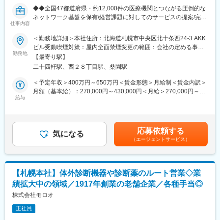
います）
◆◆全国47都道府県・約12,000件の医療機関とつながる圧倒的な
■営業目標について
ネットワーク基盤を保有/経営課題に対してのサービスの提案/完全
担当顧客の対前年の売上などを考慮し、目標を設定。売上実績ほ
仕事内容
週休2日制◆◆
か、行動評価として目標に対して起こした行動内容など、職務等
◆医薬品卸・医療業界で培った経験を「経営支援・コンサルティ
＜勤務地詳細＞本社住所：北海道札幌市中央区北十条西24-3 AKK
級に応じた評価をしていきます。無理な目標や数字に対する過度
ング型営業」へ昇華できるポジション
ビル受動喫煙対策：屋内全面禁煙変更の範囲：会社の定める事業
なプレッシャーはありません。お客様との関係性構築が出来、信
◆単なる物売りではなく、薬局・医療機関の経営課題に真正面か
勤務地
所
頼関係を築くことが出来ればおのずと実績もついてくる環境で
【最寄り駅】
ら向き合い、地域医療を支える実感を得られる仕事
す。
二十四軒駅、西２８丁目駅、桑園駅
■業務内容
医薬品を取り扱う薬局や医療機関に対し、当社の薬局経営サポー
＜予定年収＞400万円～650万円＜賃金形態＞月給制＜賃金内訳＞
■研修について
トシステムや各種支援サービスを提案いただきます。
月額（基本給）：270,000円～430,000円＜月給＞270,000円～
メーカー勉強会等で商品知識を習得していただきます。また、薬
医療機関の経営には、診療・調剤以外にも「医薬品価格交渉」
給与
430,000円＜昇給有無＞有＜残業手当＞有＜給与補足＞※残業代は
事室など他部門の研修に参加し、法改正の対応など医薬品・動物
「支払い業務」「在庫管理」「不動品処理」など多くの負担が存
別途支給します。給与詳細は前職給与を参照の上、相談し決定致
医薬品卸の社員として必要な知識も習得していただきます。
在します。そうした煩雑な業務を一括して支援し、経営の効率
します。■賞与：2回■昇給：1回賃金はあくまでも目安の金額であ
化・安定化を実現するのが当社のサービスです。
り、選考を通じて上下する可能性があります。月給(月額)は固定手
■働き方について
応募依頼する
気になる
当を含めた表記です。
グループ全体で生産性向上、残業時間の抑制の取り組みを実施し
（エージェントサービス）
■営業スタイル
ており、残業は20時間程度、19:00には退社できるように各支店
新規開拓もありますが、これまでの繋がりを活かした医薬品卸会
で取り組んでいます。
社や紹介会社からの紹介も多くなっています。新規サービスをご
案内するため、対面での営業が多くなっています。（お客様希望
■キャリアパス
【札幌本社】体外診断機器や診断薬のルート営業◇業
でのオンライン商談も有り）
メンバー→リーダー→支店長→部長とキャリアアップをしていき
績拡大中の領域／1917年創業の老舗企業／各種手当◎
経営状況をヒアリングし、最適な支援策を提案するため、医薬品
ます。当社の中核を担っていただくことを期待しています。
卸や医療業界で培った知見がそのまま強みとして活かせます。商
株式会社モロオ
材ありきではなく、「どうすればより良い薬局経営になるか」を
変更の範囲：会社の定める業務
正社員
一緒に考える、コンサルティング要素の高い仕事です。