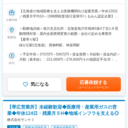
当社は診断薬専業ではないため、検査室や検査センターなどの大
規模な顧客だけでなく、クリニックや調剤薬局などへもアプロー
【北海道の地域医療を支える医療機関向け提案営業／年休120日
チが可能。経験や知識をより広げていくことができる環境です。
／残業月平均10～15時間程度/直行直帰可/くるみん認定企業】
■組織構成：
仕事内容
診断薬MSは各拠点少数精鋭ですが、医療用医薬品のMSが同じフ
■職務詳細：
＜勤務地詳細＞旭川支店住所：北海道旭川市旭神3条4丁目1-8 受
ロアに在籍しており、協力しながら仕事を進めています。札幌6
医療機器ディーラーの営業担当として、得意先の病院やクリニッ
動喫煙対策：屋内全面禁煙変更の範囲：会社の定める事業所
名、旭川2名、釧路1名が在籍しております。
クへのルート営業を担当していただきます。
勤務地
【最寄り駅】
緑が丘駅(北海道)、西御料駅、神楽岡駅
・既存企業を主に病院・医院に向けて医療機器の情報提供および
営業を担当
＜予定年収＞370万円～500万円＜賃金形態＞月給制＜賃金内訳＞
・支店管轄エリアの担当施設を定期的に訪問、お客様のニーズに
月額（基本給）：221,000円～276,600円その他固定手当/月：
即した提案を実施。1人あたり5～20施設を担当、代理店とのやり
給与
20,000円～33,000円＜月給＞241,000円～309,600円＜昇給有無
取りも担当
＞有＜残業手当＞有＜給与補足＞※ご経験や選考の評価に応じて総
※旭川支店では北は稚内、南は富良野方面占冠まで
合的に判断致します。※その他固定手当…勤務地手当■昇給：年1
回■賞与：年2回（過去実績３～４か月分支給）賃金はあくまでも
応募依頼する
【顧客】大学病院、公立・法人病院、クリニック等の医療施設
気になる
目安の金額であり、選考を通じて上下する可能性があります。月
（エージェントサービス）
【商材】医療材料から画像診断機器、内視鏡、外科機器、放射線
給(月額)は固定手当を含めた表記です。
大型装置等
【特約店】バリアンメディカルシステムズ社、富士フィルムメデ
ィカル社、オリンパスマーケティング社、ニプロ社
【帯広営業所】未経験歓迎◆医療用・産業用ガスの営
業◆年休124日・残業月５H◆地域インフラを支える◎
■入社後の流れ、教育制度：
基本的にはOJT制度で現場社員の方があなた専属でメンターが付
株式会社サンケミ
きます。（半年程）しっかりと知識面の研修をした上で、まずは
正社員
職種未経験歓迎
業種未経験歓迎