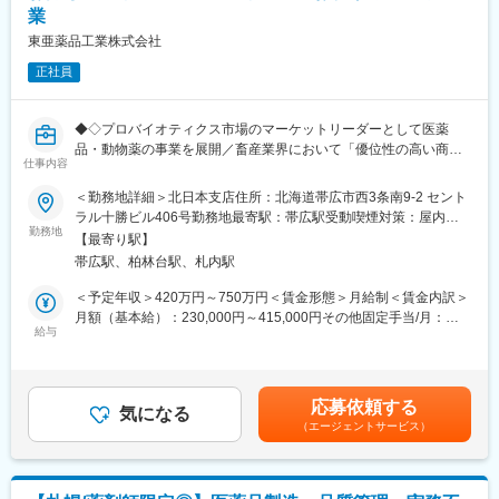
ます。当社の中核を担っていただくことを期待しています。
業
指し、医療・介護の知識レベルの向上にも日々取組んでいます。
■当社理念：
東亜薬品工業株式会社
変更の範囲：会社の定める業務
「かかりつけ薬局」として、患者様へ質の高い医療サービスの提
正社員
供を通して社会に貢献し、地域の人々から高い信頼と満足を得る
調剤ネットワークを創造することを理念に掲げております。
◆◇プロバイオティクス市場のマーケットリーダーとして医薬
品・動物薬の事業を展開／畜産業界において「優位性の高い商
仕事内容
品」を”自信”をもって提案できます／畜産経験をお持ちの方等歓迎
いたします！◆◇
＜勤務地詳細＞北日本支店住所：北海道帯広市西3条南9-2 セント
ラル十勝ビル406号勤務地最寄駅：帯広駅受動喫煙対策：屋内全
■業務内容：
勤務地
面禁煙変更の範囲：本文参照
【最寄り駅】
「ビオスリー」を代表とする製薬企業の当社にて「動物用医薬
帯広駅、柏林台駅、札内駅
品」の営業をお任せいたします
・代理店や獣医師、畜産生産者への訪問（売上進捗、案件などの
＜予定年収＞420万円～750万円＜賃金形態＞月給制＜賃金内訳＞
打ち合わせ等）
月額（基本給）：230,000円～415,000円その他固定手当/月：
・販売代理店や特約店との同行訪問、関係性の構築
給与
15,000円～25,000円＜月給＞245,000円～440,000円＜昇給有無
・データやエビデンスに基づく製品効果のプレゼンテーション
＞有＜残業手当＞有＜給与補足＞■昇給：年1回■賞与：年2回
・市場調査、ニーズのヒアリングに基づくフィードバック
（5.75カ月分程度）■出張時は別途日当あり（社内規程に準ずる）
・勉強会の実施
※給与詳細はこれまでの経験・スキル・年齢に応じて決定します。
応募依頼する
・学会やセミナーの企画および参加（ブース展示など）
気になる
※管理職採用の場合は時間外手当は発生しません。賃金はあくまで
（エージェントサービス）
も目安の金額であり、選考を通じて上下する可能性があります。
≪訪問先例≫
月給(月額)は固定手当を含めた表記です。
・生産者：牛・豚・鶏・水産
・獣医師：農業共済組合（NOSAI）・開業医など