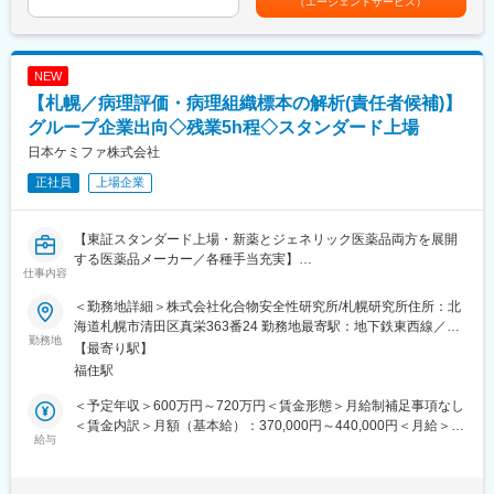
（エージェントサービス）
└肝臓がん治療用ラジオ波焼灼装置
■働き方：
あり、選考を通じて上下する可能性があります。月給(月額)は固定
└上記に関連する付属品・アクセサリー
・基本土日祝休み／年3回の大型連休あり
手当を含めた表記です。
・残業20h以内
・営業戦略立案、営業資料作成、製品トレーニングの実施
・スケジュールに合わせて直行直帰可
NEW
・国内の医学学会の準備、参加
・転居を伴う転勤はありません
【札幌／病理評価・病理組織標本の解析(責任者候補)】
※手術立ち合いが発生します。
グループ企業出向◇残業5h程◇スタンダード上場
■やりがい：
※原則、直行直帰での営業スタイルとなります（独り立ち後）。
・最近、健康のことで困っていることがないかなど、親身にお話
日本ケミファ株式会社
を聞くことで、お客様と信頼関係を築き、お客様の健康管理に貢
正社員
上場企業
＜担当商材＞
献することができます。
・消化器内科・消化器内視鏡関連機器
・「この薬すごく効き目があって良かったよ。」「こないだのリ
└胆管ステント、大腸用ステント、胃十二指腸用ステントなど
ンゴ酢美味しかった！ちょうどまた買おうと思ってたの。来てく
【東証スタンダード上場・新薬とジェネリック医薬品両方を展開
・肝臓癌治療用ラジオ波焼灼装置
れてありがとう。」など、「ありがとう」という言葉が一番のや
する医薬品メーカー／各種手当充実】
・上記に関連する付属品・アクセサリー
りがいです。
仕事内容
※所属について
■魅力点：
＜勤務地詳細＞株式会社化合物安全性研究所/札幌研究所住所：北
変更の範囲：会社の定める業務
日本ケミファ株式会社所属、株式会社化合物安全性研究所へ出向
総合商社である伊藤忠商事の医療機器部門が独立して設立された
海道札幌市清田区真栄363番24 勤務地最寄駅：地下鉄東西線／大
となります。
勤務地
企業です。伊藤忠グループの持つ国際的な情報ネットワークを活
谷地駅受動喫煙対策：屋内全面禁煙変更の範囲：会社の定める事
【最寄り駅】
用して、アメリカをはじめとする先進諸国から最先端の医療機器
業所
福住駅
■職務内容：
を輸入し、日本の医療の現場に提供しています。
非臨床試験における、組織学的病理検査を担当していただきま
＜予定年収＞600万円～720万円＜賃金形態＞月給制補足事項なし
す。
■入社後の流れ：
＜賃金内訳＞月額（基本給）：370,000円～440,000円＜月給＞
将来的には病理検査責任者となっていただく可能性がございま
給与
・ご入社後は、東京本社にて製品研修後、各営業拠点にて営業同
370,000円～440,000円＜昇給有無＞有＜残業手当＞有＜給与補足
す。
行研修の実施を想定しております。
＞※上記は参考給与となり、詳細は経験、能力等を踏まえて決定■
＜具体的には＞
・研修終了後は、OJTにて実務を学んでいただき、業務を習得し
昇給：年1回(4月）■賞与：年2回※直近実績4.5ヶ月（年間）【年収