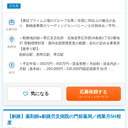
全体平均で年間約50万円の支給実績があり、成果に応じてさらに
正社員
高収入を目指すことも可能です。
入社後すぐに数字を任せるのではなく、研修・同行を経て段階的
に目標を持っていただきます。
【東証プライム上場のグループ企業／全国に30以上の拠点があ
■転勤は基本的にありません。(管理職になった場合、打診可能性
り、動物薬事業のリーディングカンパニー／土日祝休み／平均残
はありますが意向に沿います。)
仕事内容
業20時間程度／既存顧客9割】
＜勤務地詳細＞帯広支店住所：北海道帯広市西18条南1丁目2番地
【中途入社者アンケート】
■仕事内容
37 受動喫煙対策：屋内全面禁煙変更の範囲：会社の定める事業所
■入社を決めた理由
畜産農家や動物病院を対象とした動物用医薬品、飼料の提案営業
勤務地
（1）社会貢献できる・お客様に喜んで頂ける
【最寄り駅】
です。食の安全やペットの暮らしに貢献するやりがいのある仕事
（2）安定性・信頼性
柏林台駅、西帯広駅、帯広駅
です。■畜産農家や動物病院への定期訪問・情報提供 ■動物用医
（3）面接官・人
薬品・ワクチン・飼料等の提案・販売 ■受発注・見積書作成など
＜予定年収＞350万円～450万円＜賃金形態＞月給制＜賃金内訳＞
■働いてみて感じた魅力
の営業に付随する事務作業 ■他の業界・異業種からの入社事例も
月額（基本給）：200,000円～230,000円固定残業手当/月：
（1）人間関係が良い、先輩が親切
多数あり。ひとり立ちまで支店・営業推進部など全体でフォロー
給与
31,260円～35,940円（固定残業時間20時間0分/月）超過した時間
（2）社会貢献できる、客様に喜んで頂ける・応援頂ける
いたします。未経験でも食の安全や動物の健康に貢献していきた
外労働の残業手当は追加支給＜月給＞231,260円～265,940円（一
（3）様々な業界の普段会えない役職者に会える
いという方、歓迎します。
律手当を含む）＜昇給有無＞有＜残業手当＞有＜給与補足＞固定
・取扱商品…動物用医薬品・機器、サプリメント、フードなどの
残業代制 超過分別途支給 固定残業代の時間：20時間/月 賞
【企業紹介WEBページ】
応募依頼する
動物に関わる商品や畜産農家向けの飼料や消毒資材など
気になる
与実績 昨年度実績年２回（6月、12月支給 合計5.15ヶ月） ※初
■会社概要
（エージェントサービス）
■業務詳細
年度の賞与は社内規定により独自計算の上で支給となります。賃
https://www.youtube.com/watch?v=Ge4KiEjNYaM
担当する地域の顧客を定期的に訪問し、要望に合った商品の提案
金はあくまでも目安の金額であり、選考を通じて上下する可能性
■採用サイト内動画ページ
や新商品の紹介を行います。研修による知識の習得や先輩同行な
があります。月給(月額)は固定手当を含めた表記です。
https://trim-saiyo.jp/movie/
どをしていき、徐々に顧客を引継ぎをしていきます。
【釧路】薬剤師※釧路労災病院の門前薬局／残業月5H程
【1日の流れのイメージ】
変更の範囲：会社の定める業務
度
●出社後／メール確認、訪問準備/メーカー担当者と打合せ