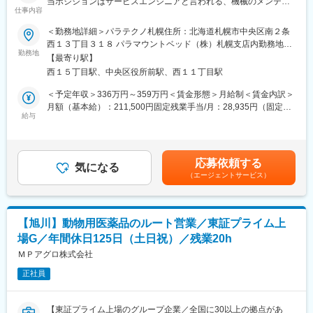
当ポジションはサービスエンジニアと言われる、機械のメンテナ
必要最小限の異動で完結するよう調整しています。
仕事内容
ンスを行う技術職となります。メンテナンススキルの市場価値は
【同社について】
上昇の一途を辿っており、同社で得られるスキルも例外ではあり
同社は医療介護用ベッド国内No1シェアを有するパラマウントベ
＜勤務地詳細＞パラテクノ札幌住所：北海道札幌市中央区南２条
ません。完全未経験から市場価値を高める事ができる貴重な求人
ッドHDの中核子会社です。
西１３丁目３１８ パラマウントベッド（株）札幌支店内勤務地最
となります。
勤務地
介護用ベッド、医療用のベッド市場で国内において約7割の業界
寄駅：東西線／西11丁目駅受動喫煙対策：屋内全面禁煙変更の範
【最寄り駅】
【業務内容】
TOPシェアを誇り海外でも高いシェアを獲得しています。
囲：会社の定める事業所
西１５丁目駅、中央区役所前駅、西１１丁目駅
経験・習熟度によって業務バランスを調整いたします。
（1）パラマウントベッド株式会社製品（ベッド、車いす等）の修
＜予定年収＞336万円～359万円＜賃金形態＞月給制＜賃金内訳＞
理・点検・清掃・保守及び事務処理
月額（基本給）：211,500円固定残業手当/月：28,935円（固定残
（2）ベッド、備品の個体調査及び事務処理
給与
変更の範囲：会社の定める業務
業時間15時間0分/月）超過した時間外労働の残業手当は追加支給
（3）小型洗浄機の問い合わせ、修理の一次対応
＜月給＞240,435円（一律手当を含む）＜昇給有無＞有＜残業手
（4）通信機器、システムの問い合わせ、修理の一次対応
当＞有＜給与補足＞上限年収には平均残業時間に基づく残業代＋
（5）担当病院、介護施設への当社サービスの紹介、提案
日帰り日当の想定額が含まれています。■内容：・社命で1日5h以
応募依頼する
（6）担当病院、介護施設のニーズ、課題の把握と情報の社内共有
気になる
上の外出：1200円支給・宿泊を伴う1日5h以上の外出：2200円支
（エージェントサービス）
活動
給■参考例：週4日日帰り出張をした場合・1200円×4=週4800円・
【担当エリア／出張エリアについて】
4800円×4=月19200円賃金はあくまでも目安の金額であり、選考
・担当エリア：経験、適性、習熟度合いなどを総合的に判断し決
を通じて上下する可能性があります。月給(月額)は固定手当を含め
定します。
た表記です。
【旭川】動物用医薬品のルート営業／東証プライム上
・出張可能性のあるエリア：道北、道央、道南、道東
場G／年間休日125日（土日祝）／残業20h
・出張１回の宿泊数目安：2泊3日～3泊4日程（頻度：週1回）
【求人の魅力】
ＭＰアグロ株式会社
・マンツーマンによる充実したOJT研修を実施しているため、未
正社員
経験者の方も安心してご就業いただけます。
・転勤なし！正社員登用後もご本人の希望を鑑み実施しており、
必要最小限の異動で完結するよう調整しています。
【東証プライム上場のグループ企業／全国に30以上の拠点があ