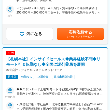
駅、豊平公園駅、深堀町駅
の方々が安心して生活できるよう支援する役割です。
ん
・手当：住宅手当、家族手当、育英一時支援金など充実
＜予定年収＞300万円～400万円＜賃金形態＞月給制経験者は
■業務詳細
・年休128日
255,000円～295,000円スタート。等級手当や成果手当あり。＜賃
ご利用者様宅や施設へ訪問し、個々の身体状況や生活環境をふま
給与
金内訳＞月額（基本給）：244,000円＜月給＞244,000円＜昇給有
えて医療マッサージ施術や機能訓練、リハビリを実施します。主
■フクダコーリンの特徴・魅力：
無＞有＜残業手当＞有賃金はあくまでも目安の金額であり、選考
治医やケアマネジャーと連携し、施術計画の立案・実施、施術経
同社は「医療事故1/100 健康寿命100年への貢献」という理念に
を通じて上下する可能性があります。月給(月額)は固定手当を含め
過の記録、報告書の作成、ご利用者様やご家族への施術説明や健
沿った製品ラインナップを持っており、医療従事者の不足が顕著
た表記です。
応募依頼する
康管理アドバイスなど、幅広いサポートを行います。ご利用者様
気になる
な地域医療や、医療に携わる方々が安心して患者様に向き合える
（エージェントサービス）
が安心して生活できるよう、丁寧なコミュニケーションとサポー
環境の提供に貢献できます。
トを大切にしています。
変更の範囲：会社の定める業務
■扱うサービス
NEW
健康保険が適用される訪問医療マッサージサービスを提供してお
【札幌本社】インサイドセールス◆業界経験不問◆リ
り、介護保険の限度額を気にせず利用できるため、多くの方に選
ばれています。
モート可＆転勤なし◆全国に調剤薬局を展開
株式会社メディカルシステムネットワーク
■組織構成
正社員
転勤なし
上場企業
業種未経験歓迎
全国32拠点、施術師約550名が在籍し、さらなる事業拡大を進め
る成長企業です。チームワークを重視した組織体制が特徴です。
◆◆スタンダード上場/リモート可/残業月平均15時間程/全国の薬
■業務の魅力
局業務を効率化し、地域医療の質向上を目指す/医療現場を支える
資格や技術を活かし、ご利用者様の生活に直接貢献できる社会貢
仕事内容
◆◆
献性の高い仕事です。安定した需要があり、やりがいと働きやす
■概要
さを両立できます。
＜勤務地詳細＞本社住所：北海道札幌市中央区北十条西24-3 AKK
調剤薬局“なの花薬局”を全国に展開している当社。調剤薬局に対し
ビル受動喫煙対策：屋内全面禁煙変更の範囲：会社の定める事業