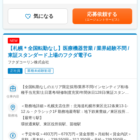
＞無＜給与補足＞■昇給：年1回■インセンティブボーナス：年1回
変更の範囲：会社の定める業務
を使っていただく際には、手術に立ち会い製品特性情報の提供に
（個人業績、会社業績に応じ支給）賃金はあくまでも目安の金額
より、医師をサポートします。
であり、選考を通じて上下する可能性があります。月給(月額)は固
＜一日の流れ＞
応募依頼する
気になる
定手当を含めた表記です。
午前：医療機器の販売代理店に赴き情報収集⇒1件病院訪問
（エージェントサービス）
午後：2件病院訪問⇒手術立ち合い
＜製品情報＞
・人工関節領域（ヒップ・ニー領域）
NEW
台湾で製造され、精密な製品力で高い評価を得ている製品です。
多くの製品が欧米人の体格に合わせて作成されているのに対し
【札幌＊全国転勤なし】医療機器営業 / 業界経験不問 /
て、同社製品は台湾で製造されているためアジア人の骨格にフィ
東証スタンダード上場のフクダ電子G
ットする点が医師、患者様に喜ばれています。また、非常に丁寧
フクダコーリン株式会社
に作られているため、その点も高い評価を受けています。
正社員
業種未経験歓迎
■組織
３名の営業社員が活躍しています少数精鋭の組織ですが、マンス
リーのMTG実施など、社員間でのコミュニケーションもしっかり
【全国転勤なしのエリア限定採用/業界不問/インセンティブ有/各
とれる環境です。
種手当充実/土日選考/研修制度充実/年間休日128日/東証スタンダ
仕事内容
ード上場フクダ電子G】
■働き方
■業務概要：
＜勤務地詳細＞札幌支店住所：北海道札幌市東区北12条東13-1-
・残業有無含めすべて裁量にお任せしております
東証スタンダード市場に上場しているフクダ電子株式会社のグル
12 ル・クラシック1F 勤務地最寄駅：地下鉄東豊線／東区役所前
ープ企業である当社にて、医療機器の提案営業に従事していただ
勤務地
駅受動喫煙対策：屋内全面禁煙変更の範囲：会社の定める事業所
【最寄り駅】
■研修等について
きます。ドクターや代理店との密なコミュニケーションや、良好
（リモートワーク含む）
環状通東駅、東区役所前駅、苗穂駅
ご入社後1週間程度まず製品について学んでいただきます。その後
な関係構築を重要視する営業スタイルです。
は、ベテラン営業がOJTで指導いたします。
＜予定年収＞493万円～679万円＜賃金形態＞月給制＜賃金内訳＞
■詳細イメージ：
月額（基本給）：239,550円～312,350円＜月給＞239,550円～