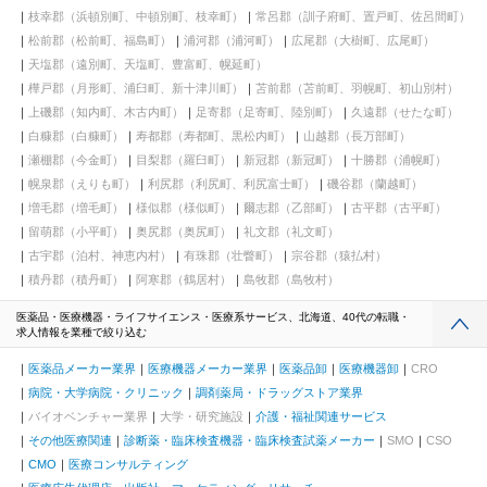
枝幸郡（浜頓別町、中頓別町、枝幸町）
常呂郡（訓子府町、置戸町、佐呂間町）
松前郡（松前町、福島町）
浦河郡（浦河町）
広尾郡（大樹町、広尾町）
天塩郡（遠別町、天塩町、豊富町、幌延町）
樺戸郡（月形町、浦臼町、新十津川町）
苫前郡（苫前町、羽幌町、初山別村）
上磯郡（知内町、木古内町）
足寄郡（足寄町、陸別町）
久遠郡（せたな町）
白糠郡（白糠町）
寿都郡（寿都町、黒松内町）
山越郡（長万部町）
瀬棚郡（今金町）
目梨郡（羅臼町）
新冠郡（新冠町）
十勝郡（浦幌町）
幌泉郡（えりも町）
利尻郡（利尻町、利尻富士町）
磯谷郡（蘭越町）
増毛郡（増毛町）
様似郡（様似町）
爾志郡（乙部町）
古平郡（古平町）
留萌郡（小平町）
奥尻郡（奥尻町）
礼文郡（礼文町）
古宇郡（泊村、神恵内村）
有珠郡（壮瞥町）
宗谷郡（猿払村）
積丹郡（積丹町）
阿寒郡（鶴居村）
島牧郡（島牧村）
医薬品・医療機器・ライフサイエンス・医療系サービス、北海道、40代の転職・
求人情報を業種で絞り込む
医薬品メーカー業界
医療機器メーカー業界
医薬品卸
医療機器卸
CRO
病院・大学病院・クリニック
調剤薬局・ドラッグストア業界
バイオベンチャー業界
大学・研究施設
介護・福祉関連サービス
その他医療関連
診断薬・臨床検査機器・臨床検査試薬メーカー
SMO
CSO
CMO
医療コンサルティング