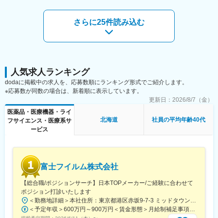
ており、残業は20時間程度、19:00には退社できるように各支店
半期ごと、個人やチームの成果・実績に応じて支給。・昇給：あ
◯領域：循環器領域。狭心症や心筋梗塞など心臓疾患治療に使用
で取り組んでいます。
り（年1回）賃金はあくまでも目安の金額であり、選考を通じて上
されるカテーテル、冠動脈ステント等。
下する可能性があります。月給(月額)は固定手当を含めた表記で
さらに25件読み込む
◯1日の訪問：3～4施設（大学病院や総合病院が中心）
■キャリアパス
す。
◯訪問スタイル：直行直帰。
メンバー→リーダー→支店長→部長とキャリアアップをしていき
※入社後半年間は公共交通機関を利用、それ以降は車営業が可能と
ます。当社の中核を担っていただくことを期待しています。
なります。
社用車はございません。各自の車で訪問していただきます。
変更の範囲：会社の定める業務
人気求人ランキング
■ポジションの魅力
dodaに掲載中の求人を、応募数順にランキング形式でご紹介します。
◎裁量と効率を重視したワークスタイル
※応募数が同数の場合は、新着順に表示しています。
自宅からの直行直帰スタイルを最大限に活かし、効率よく営業活
更新日：
2026/8/7（金）
動ができます。
医薬品・医療機器・ライ
◎緊急呼び出しはほぼなし
北海道
社員の平均年齢40代
フサイエンス・医療系サ
早朝や夜間の対応は、ほとんど発生しません。
ービス
◎横の繋がり
直行直帰だからといって、他営業社員との関わりが希薄なわけで
はありません。
富士フイルム株式会社
エリア内はLINEや電話、メールなどで密に情報交換が行われてお
り、対面では月に2回のMTGによって交流することができます。
【総合職/ポジションサーチ】日本TOPメーカー/ご経験に合わせて
他、全社員MTGが年に2回実施され、他エリア営業担当やバック
ポジション打診いたします
オフィス社員とも交流する機会があります。
＜勤務地詳細＞本社住所：東京都港区赤坂9-7-3 ミッドタウン・ウェスト勤務地最寄駅：東京メトロ日比谷線／都営大江戸線／六本木駅受動喫煙対策：敷地内全面禁煙変更の範囲：会社の定める事業所（リモートワーク含む）
＜予定年収＞600万円～900万円＜賃金形態＞月給制補足事項なし＜賃金内訳＞月額（基本給）：300,000円～500,000円＜月給＞300,000円～500,000円＜昇給有無＞有＜残業手当＞有賃金はあくまでも目安の金額であり、選考を通じて上下する可能性があります。月給(月額)は固定手当を含めた表記です。
◎研修制度