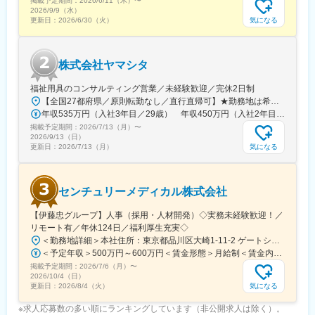
掲載予定期間：
2026/6/11（木）
〜
入社後研修では座学やOJT、ロープレ等も実施。安心して営業活
2026/9/9（水）
気になる
更新日：
2026/6/30（火）
動を開始していただける環境を整えています。
（研修期間/内容はご経験に合わせて決定します。例）2週間の本
社座学研修→2週間の配属先OJT→ご自身の施設を担当）
株式会社ヤマシタ
変更の範囲：会社の定める業務
福祉用具のコンサルティング営業／未経験歓迎／完休2日制
【全国27都府県／原則転勤なし／直行直帰可】★勤務地は希望を考慮★拠点により車通勤OK※充足状況により、ご希望の勤務地での募集が終了している場合があります。※転居を伴う転勤の有無は、半年ごとに希望を伺い、選択いただけます。■東北■・宮城県（仙台市）■関東■・東京都（東京23区など）・神奈川県（横浜市など）・埼玉県（さいたま市など）・千葉県（千葉市など）・茨城県（水戸市）・栃木県（宇都宮市／足利市）・群馬県（前橋市）■東海■・愛知県（名古屋市／豊田市／豊橋市／小牧市）・静岡県（静岡市／浜松市／沼津市／焼津市／富士市）・岐阜県（岐阜市）・三重県（四日市市）■信越・北陸■・長野県（長野市）・山梨県（甲府市）・石川県（金沢市）・富山県（富山市）・福井県（福井市）■関西■・大阪府・兵庫県（神戸市／尼崎市／姫路市）・京都府（京都市）・奈良県（奈良市／天理市）・滋賀県（大津市／彦根市）・和歌山県（和歌山市／田辺市）■中国■・広島県（広島市）・岡山県（岡山市）■四国■・香川県（高松市）■九州■・福岡県（福岡市）
年収535万円（入社3年目／29歳） 年収450万円（入社2年目／26歳）
掲載予定期間：
2026/7/13（月）
〜
2026/9/13（日）
気になる
更新日：
2026/7/13（月）
センチュリーメディカル株式会社
【伊藤忠グループ】人事（採用・人材開発）◇実務未経験歓迎！／
リモート有／年休124日／福利厚生充実◇
＜勤務地詳細＞本社住所：東京都品川区大崎1-11-2 ゲートシティ大崎イーストタワー22Ｆ勤務地最寄駅：JR山手線／大崎駅受動喫煙対策：屋内全面禁煙変更の範囲：会社の定める事業所（リモートワーク含む）
＜予定年収＞500万円～600万円＜賃金形態＞月給制＜賃金内訳＞月額（基本給）：300,000円～350,000円＜月給＞300,000円～350,000円＜昇給有無＞有＜残業手当＞有＜給与補足＞上記年収は、あくまで目安であり、前職・経験を考慮し検討させて頂きます。■昇給：あり■賞与：あり※会社業績と個人業績に応じて算定されます。賃金はあくまでも目安の金額であり、選考を通じて上下する可能性があります。月給(月額)は固定手当を含めた表記です。
掲載予定期間：
2026/7/6（月）
〜
2026/10/4（日）
気になる
更新日：
2026/8/4（火）
※求人応募数の多い順にランキングしています（非公開求人は除く）。