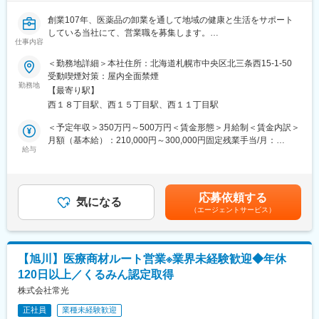
■組織構成
創業107年、医薬品の卸業を通して地域の健康と生活をサポート
現在は20名程のメンバーにて構成されています。社員の多くが中
している当社にて、営業職を募集します。
途入社ということもあり、中途入社の方でもすぐに馴染むことが
仕事内容
■募集背景：
できる社風があります。家庭や育児に対する理解もありますの
長く医療用医薬品の販売をメインにしてきましたが、新型コロナ
＜勤務地詳細＞本社住所：北海道札幌市中央区北三条西15-1-50
で、お子様の行事や急なお迎えなども是非ご相談ください。
ウイルスの感染対策により、PCR遺伝子検査機器の販売が急拡大
受動喫煙対策：屋内全面禁煙
また、担当エリアはそれぞれ決まっており、エリアによっては出
中。また補助金の活用により、感染対策関連機器の入れ替えや新
勤務地
張が伴う場合もございます。
【最寄り駅】
規導入のご提案も増加しており、診断薬領域の体制強化が急務と
※例：名古屋拠点→東海・北陸エリアをカバー
西１８丁目駅、西１５丁目駅、西１１丁目駅
なっています。また、メンバーの高齢化により、若返りが必要と
されています。
＜予定年収＞350万円～500万円＜賃金形態＞月給制＜賃金内訳＞
■メディカルシステムネットワークについて
新たな活躍のフィールドを探している方、ぜひ挑戦をお待ちして
月額（基本給）：210,000円～300,000円固定残業手当/月：
全国450店舗以上を展開する「なの花薬局」を中核に、医薬品ネ
います。
給与
32,407円～46,296円（固定残業時間20時間0分/月）超過した時間
ットワーク事業・調剤薬局事業を軸とした医療インフラ企業で
■業務内容：【変更の範囲：なし】
外労働の残業手当は追加支給＜月給＞242,407円～346,296円（一
す。創業から25年以上、医療の安定供給と地域密着型サービスを
札幌を拠点に、体外用診断機器や診断薬・検査薬などのルート営
律手当を含む）＜昇給有無＞有＜残業手当＞有＜給与補足＞■給与
追求し続け、現在はスタンダード市場に上場。売上高・事業規模
業をお任せします。訪問先は周辺の病院内検査室やクリニックで
改定：年1回（6月）■賞与：年2回（7月・12月）賃金はあくまで
ともに安定成長を続けています。
応募依頼する
す。
気になる
も目安の金額であり、選考を通じて上下する可能性があります。
（エージェントサービス）
※医療用医薬品のMSと協同しクリニックや調剤薬局など幅広い顧
月給(月額)は固定手当を含めた表記です。
変更の範囲：会社の定める業務
客へ提案が可能です。
■具体的には：
【担当案件数】平均30件ほど／1日4～5件訪問
【旭川】医療商材ルート営業※業界未経験歓迎◆年休
【取扱品】血液検査機器、遺伝子検査機器(PCR検査機器など)、
120日以上／くるみん認定取得
生化学検査薬、細菌検査薬、輸血検査薬、新型コロナウイルス抗
原検査キット、インフルエンザ検査キット等
株式会社常光
■当社の魅力：
正社員
業種未経験歓迎
【知識と経験の幅が広がる】