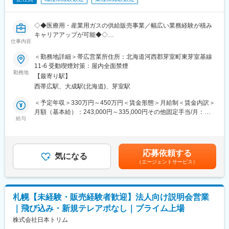
先輩と病院やクリニックなどのお客様へ訪問し、現場を見て知識
を体系化、お客様に自分のことを覚えて頂き関係性を構築してい
きます。
◇◆医療用・産業用ガスの供給販売事業／幅広い業務経験が積み
ご入社頂くとともに、半年かけて身に付ける業務スケジュールに
キャリアアップが可能◆◇
沿って業務をこなして頂く為、置いて行かれる心配はございませ
仕事内容
ん。
■業務内容：
＜勤務地詳細＞帯広営業所住所：北海道河西郡芽室町東芽室基線
※旭川支店では現在7人の営業がおります。
帯広営業所にて、以下の業務を担当していただきます。
11-6 受動喫煙対策：屋内全面禁煙
・燃料ガスの販売・設備工事・検針、並びに付随する一切の業務
勤務地
■評価制度：
【最寄り駅】
・在宅医療サービス業務を含む帯広営業所内業務全般
等級とランクによる2段階の評価指標がございます。等級は1年に
西帯広駅、大成駅(北海道)、芽室駅
少人数の営業所のため、燃料ガス関連業務と在宅医療サービス業
1回の評価で上司の推薦と試験によって行われ定性的な面も評価さ
務の両方に従事していただきます。
＜予定年収＞330万円～450万円＜賃金形態＞月給制＜賃金内訳＞
れます。
地域に密着したサービスを提供する、やりがいのあるお仕事で
月額（基本給）：243,000円～335,000円その他固定手当/月：
ランクは数値面と業務達成度を評価し、基本給に紐づいておりま
す。
給与
7,000円～15,000円＜月給＞250,000円～350,000円＜昇給有無＞
す。どちらも明文化され、しっかりと評価軸が決まっており、適
有＜残業手当＞有＜給与補足＞■その他固定手当/月：住宅手当
切な評価を受けることができます。
■入社後のフォロー体制：
（全員に必ず支給）■昇給：年1回※過去実績：平均3.2％UP■賞
在宅医療サービスの業務が未経験の方でもご安心ください。
与：年3回（7月、10月、12月）※過去実績：平均2.9ヶ月分※初回
■当ポジションの魅力：
応募依頼する
業務習得に向けたOJT（実地研修）を実施しており、経験に応じ
気になる
賞与は30000円となります。※別枠の職務内容欄にその他補足情報
・当社ではノルマのために無理な営業を行うことはありません。
（エージェントサービス）
て研修期間を調整します。研修は札幌本社で行う可能性もありま
があります。賃金はあくまでも目安の金額であり、選考を通じて
あくまでも「目標」としてチーム制度で協力しながら行動し、お
す。
上下する可能性があります。月給(月額)は固定手当を含めた表記で
客様のためになる提案を第一に考えています。
す。
・医療機器・医療商材の代理店営業の為、医療業界、知識を身に
■組織構成：
付けることができます。
札幌【未経験・販売経験者歓迎】法人向け説明会営業
帯広営業所には現在7名が在籍しています（所長含む）。
・家族手当等の福利厚生も充実しており、長期就業できる環境で
｜飛び込み・新規テレアポなし｜プライム上場
・所長：62歳
す。
・年齢構成：20代～60代まで幅広く在籍
株式会社日本トリム
・長時間の残業は発生しません。残業月平均10～15時間程度で
・男女比：男性6名、女性1名