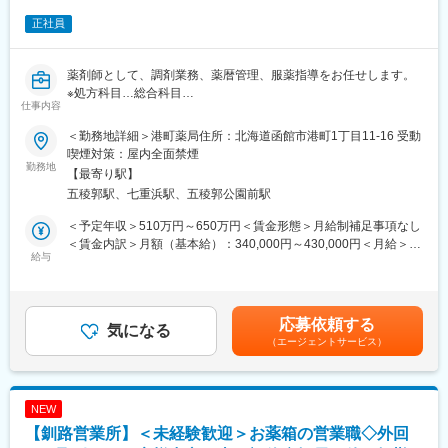
正社員
薬剤師として、調剤業務、薬暦管理、服薬指導をお任せします。
※処方科目…総合科目
仕事内容
■職務詳細：
＜勤務地詳細＞港町薬局住所：北海道函館市港町1丁目11-16 受動
・1人当たりの処方箋枚数は1日15～20枚程度
喫煙対策：屋内全面禁煙
・平均残業5時間／月 程度
勤務地
【最寄り駅】
・社内には女性の管理職も多く、家族のライフイベントに応じて
五稜郭駅、七重浜駅、五稜郭公園前駅
お休みは取りやすい環境です。産休・育休も取得実績があり、時
短勤務の方もおります。
＜予定年収＞510万円～650万円＜賃金形態＞月給制補足事項なし
＜賃金内訳＞月額（基本給）：340,000円～430,000円＜月給＞
■組織構成：
給与
340,000円～430,000円＜昇給有無＞有＜残業手当＞有＜給与補足
薬剤師10名、事務員7名
＞※上記は24歳～30歳のモデル年収です。※給与詳細は、経験・年
齢・能力を考慮し規定により決定いたします。■昇給：年1回（4
■当社の特徴：
月）■賞与：年2回（7月、12月）※過去実績3ヶ月分■年収例：550
応募依頼する
1996年の創業から地域の皆様へ健康に関するサービスを提供する
気になる
万円（30歳）、650万円（40歳）賃金はあくまでも目安の金額で
（エージェントサービス）
「クリオネ薬局」を道内に展開してまいりました。調剤業務で
あり、選考を通じて上下する可能性があります。月給(月額)は固定
は、後発医薬品の使用促進、残薬確認、薬歴によるリスク管理及
手当を含めた表記です。
び在宅・居宅業務にも積極的に取組んでまいりました。近年、薬
局は地域包括ケアシステムのもと、在宅医療の推進やセルフメデ
NEW
ィケーション・疾病予防の担い手として、多岐に渡る地域貢献が
【釧路営業所】＜未経験歓迎＞お薬箱の営業職◇外回
求められています。クリオネ薬局は健康をサポートする薬局を目