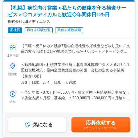
・経験に応じて入社から3年目まではシフトが1パターン追加とな
と手を挙げればチャレンジできる環境です。
る可能性あり
【札幌】病院向け営業＜私たちの健康を守る検査サー
・入社タイミングによりシフト時間帯が若干変更となる場合あり
ビス＞◇コメディカルも歓迎◇年間休日125日
■組織構成
システム本部は59名で構成されており、年齢も20代～50代まで幅
株式会社LSIメディエンス
変更の範囲：会社の定める業務
広く在籍しております。
正社員
職種未経験歓迎
業種未経験歓迎
■キャリアパス
ご経験や志向に応じて、インフラ領域のスペシャリストとして技
【日曜・祝日休み／既存7割◎血液検査や尿検査など取り扱い／文
術を極める道、またはチームを牽引するマネジメントへのステッ
系の方も活躍！OJTや勉強会でしっかりサポート／ドーピング検
プアップも可能です。
仕事内容
査サービスも展開（WADAから国内唯一認定機関）】
＜勤務地詳細＞札幌営業所住所：北海道札幌市中央区大通西7-1-1
■働きやすい環境
■職務内容：
受動喫煙対策：屋内全面禁煙変更の範囲：会社の定める事業所
残業は月平均15時間程度なので、ワークライフバランスを重視す
医療機関へ訪問し、臨床検査（血液検査や尿検査など）受託サー
勤務地
ることができます。リモートワークも業務に応じて可能ですの
【最寄り駅】
ビスの提案をお任せします。
で、効率のいい働き方も実現可能です。
西８丁目駅、西４丁目駅、大通駅
産休・育休取得後の復帰率も約98％など、高い定着率が特徴で、
＜当社の臨床検査受託サービスについて＞
＜予定年収＞370万円～550万円＜賃金形態＞月給制補足事項なし
長期的な就業が可能です。
医療機関が、正確で迅速な“診断”を行うための第一歩となるのが、
＜賃金内訳＞月額（基本給）：230,000円～300,000円＜月給＞
尿検査や血液検査、病理検査などの「臨床検査」です。「病院内
給与
230,000円～300,000円＜昇給有無＞有＜残業手当＞有＜給与補足
■当社の特徴
では検査業務ができない」「高度な検査業務を依頼したい」な
＞条件面はご経験スキル等から総合的に検討させていただきま
医薬品ネットワーク事業・調剤薬局事業・賃貸設備関連事業・給
ど、各医療機関のニーズに合わせて、当社では、臨床検査の受託
す。■賞与：年2回（7月、12月）賃金はあくまでも目安の金額で
食事業・訪問介護事業等、地域の「医・食・住」のインフラとし
を行っています。
あり、選考を通じて上下する可能性があります。月給(月額)は固定
て地域住民の健康を支えるトータルサービス事業を展開していま
応募依頼する
当社のサービスは、病気の予防や早期発見、治療に貢献しており
気になる
手当を含めた表記です。
す。地域に根差した医療サービスの提供を目指し、医薬連携によ
（エージェントサービス）
ます。
る細やかな医療・サービスの提供を行っております。
調剤薬局事業では全国472店舗を展開、医薬品ネットワーク加盟