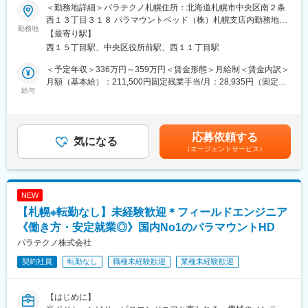
上昇の一途を辿っており、同社で得られるスキルも例外ではあり
＜勤務地詳細＞パラテクノ札幌住所：北海道札幌市中央区南２条
ません。完全未経験から市場価値を高める事ができる貴重な求人
■働きやすい環境
西１３丁目３１８ パラマウントベッド（株）札幌支店内勤務地最
となります。
勤務地
月平均残業15時間程度、業務内容に応じてリモートワークも可能
寄駅：東西線／西11丁目駅受動喫煙対策：屋内全面禁煙変更の範
【最寄り駅】
【業務内容】
と、ワークライフバランスは抜群。産育休後の復帰率は約98％と
囲：会社の定める事業所
西１５丁目駅、中央区役所前駅、西１１丁目駅
主業務は（1）～（3）となる予定です。（（1）（2）70％／
高く、ライフステージが変わっても長く働ける環境があります。
（3）30％）
年間休日125日、各種休暇制度や福利厚生も充実しています。
＜予定年収＞336万円～359万円＜賃金形態＞月給制＜賃金内訳＞
（1）通信商材の納品、設置業務及び事務処理 ※扱う製品：眠り
月額（基本給）：211,500円固定残業手当/月：28,935円（固定残
SCAN、ベッドサイド端末機器、Smart Bed System、眠り
給与
■当社の特徴
業時間15時間0分/月）超過した時間外労働の残業手当は追加支給
CONNECT
医薬品ネットワーク事業・調剤薬局事業・賃貸設備関連事業・給
＜月給＞240,435円（一律手当を含む）＜昇給有無＞有＜残業手
（2）通信商材の問い合わせへの電話応対、現場メンテナンス及び
食事業・訪問介護事業等、地域の「医・食・住」のインフラとし
当＞有＜給与補足＞上限年収には平均残業時間に基づく残業代＋
事務処理
て地域住民の健康を支えるトータルサービス事業を展開していま
日帰り日当の想定額が含まれています。■内容：・社命で1日5h以
応募依頼する
（3）パラマウントベッド製品（ベッド、車いす等）の修理・点
気になる
す。地域に根差した医療サービスの提供を目指し、医薬連携によ
上の外出：1200円支給・宿泊を伴う1日5h以上の外出：2200円支
（エージェントサービス）
検・清掃・保守及び事務処理
る細やかな医療・サービスの提供を行っております。
給■参考例：週4日日帰り出張をした場合・1200円×4=週4800円・
（4）ベッド、備品の個体調査及び事務処理
調剤薬局事業では全国435店舗を展開、医薬品ネットワーク加盟
4800円×4=月19200円賃金はあくまでも目安の金額であり、選考
（5）小型洗浄機の問い合わせ、修理の一次対応
件数は47都道府県で合計8,912件（2023年8月末）を全国各地で事
を通じて上下する可能性があります。月給(月額)は固定手当を含め
（6）担当病院、介護施設への当社サービスの紹介、提案
業を展開しています。
た表記です。
NEW
（7）担当病院、介護施設のニーズ、課題の把握と情報の社内共有
【札幌※転勤なし】未経験歓迎＊フィールドエンジニア
活動
変更の範囲：会社の定める業務
【出張について】
《働き方・安定就業◎》国内No1のパラマウントHD
・出張可能性のあるエリア：道北、道央、道南、道東
パラテクノ株式会社
・出張１回の宿泊数目安：2泊3日～3泊4日程（頻度：週1回）
契約社員
転勤なし
職種未経験歓迎
業種未経験歓迎
【求人の魅力】
・マンツーマンによる充実したOJT研修を実施しているため、未
経験者の方も安心してご就業いただけます。
【はじめに】
・転勤なし！正社員登用後もご本人の希望を鑑み実施しており、