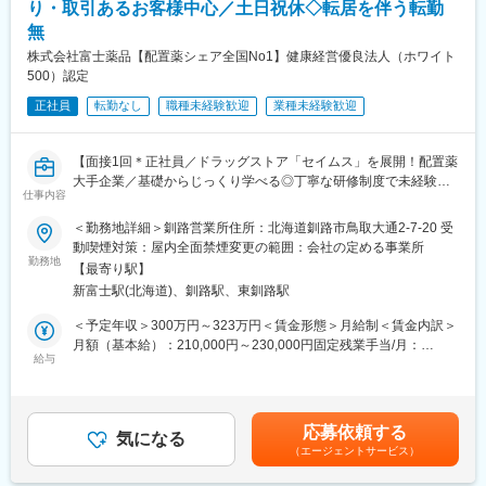
指し、医療・介護の知識レベルの向上にも日々取組んでいます。
り・取引あるお客様中心／土日祝休◇転居を伴う転勤
■当社理念：
無
「かかりつけ薬局」として、患者様へ質の高い医療サービスの提
株式会社富士薬品【配置薬シェア全国No1】健康経営優良法人（ホワイト
供を通して社会に貢献し、地域の人々から高い信頼と満足を得る
500）認定
調剤ネットワークを創造することを理念に掲げております。
正社員
転勤なし
職種未経験歓迎
業種未経験歓迎
【面接1回＊正社員／ドラッグストア「セイムス」を展開！配置薬
大手企業／基礎からじっくり学べる◎丁寧な研修制度で未経験の
仕事内容
方も安心／残業20h＊直行直帰可】
＜勤務地詳細＞釧路営業所住所：北海道釧路市鳥取大通2-7-20 受
■職務内容：
動喫煙対策：屋内全面禁煙変更の範囲：会社の定める事業所
担当エリアのお客様（個人宅や企業）へ訪問し、配置薬（お薬
勤務地
【最寄り駅】
箱）や健康食品の提案をお任せします。
新富士駅(北海道)、釧路駅、東釧路駅
※既に、取引のあるお客様先を訪問するスタイルです。
＜予定年収＞300万円～323万円＜賃金形態＞月給制＜賃金内訳＞
＜仕事の流れ＞
月額（基本給）：210,000円～230,000円固定残業手当/月：
配置薬や健康食品、サプリメントの使用頻度に合わせて、1～6ヵ
給与
35,796円～39,205円（固定残業時間22時間30分/月）超過した時
月に1回程度のペースでお客様宅を訪問
間外労働の残業手当は追加支給＜月給＞245,796円～269,205円
※社用車（軽自動車）に乗って、1日あたり16～18軒程のお客様宅
（一律手当を含む）＜昇給有無＞有＜残業手当＞有＜給与補足＞※
へ訪問をします。
年収は当社規定に基づき、年齢や経験に応じて決定します。・昇
応募依頼する
気になる
給：年1回（4月）＜モデル給与＞※入社3年目平均基本給＋各種手
（エージェントサービス）
・配置薬や健康食品の期限管理
当＋業績連動給→総支給月額344,141円※業績連動給：月の予算達
・使った分の配置薬を補充
成や売り上げに対して支払われます賃金はあくまでも目安の金額