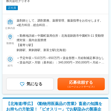
●営業開始／営業車を利用し、1日5～8件程度のお客様を訪問しま
株式会社クリオネ
す
正社員
●帰社後／伝票整理、資料作成、商品勉強会出席など
●退社（残業は申請・承認制で通常は遅くとも19時には退社して
います）
薬剤師として、調剤業務、薬暦管理、服薬指導をお任せします。
■営業目標について
※処方科目…総合科目
担当顧客の対前年の売上などを考慮し、目標を設定。売上実績ほ
仕事内容
か、行動評価として目標に対して起こした行動内容など、職務等
■職務詳細：
＜勤務地詳細＞中園町薬局住所：北海道釧路市中園町6-11 受動喫
級に応じた評価をしていきます。無理な目標や数字に対する過度
・1人当たりの処方箋枚数は1日15～20枚程度
煙対策：屋内全面禁煙
なプレッシャーはありません。お客様との関係性構築が出来、信
・平均残業5時間／月 程度
勤務地
頼関係を築くことが出来ればおのずと実績もついてくる環境で
【最寄り駅】
・社内には女性の管理職も多く、家族のライフイベントに応じて
す。
釧路駅、東釧路駅、新富士駅(北海道)
お休みは取りやすい環境です。産休・育休も取得実績があり、時
短勤務の方もおります。
＜予定年収＞510万円～650万円＜賃金形態＞月給制補足事項なし
■研修について
＜賃金内訳＞月額（基本給）：340,000円～350,000円＜月給＞
メーカー勉強会等で商品知識を習得していただきます。また、薬
■組織構成：
給与
340,000円～350,000円＜昇給有無＞有＜残業手当＞有＜給与補足
事室など他部門の研修に参加し、法改正の対応など医薬品・動物
薬剤師5名、および事務職5名
＞※上記は24歳～30歳のモデル年収です。※給与詳細は、経験・年
医薬品卸の社員として必要な知識も習得していただきます。
齢・能力を考慮し規定により決定いたします。■昇給：年1回（4
■当社の特徴：
月）■賞与：年2回（7月、12月）※過去実績3ヶ月分■年収例：550
■働き方について
応募依頼する
1996年の創業から地域の皆様へ健康に関するサービスを提供する
気になる
万円（30歳）、650万円（40歳）賃金はあくまでも目安の金額で
グループ全体で生産性向上、残業時間の抑制の取り組みを実施し
（エージェントサービス）
「クリオネ薬局」を道内に展開してまいりました。調剤業務で
あり、選考を通じて上下する可能性があります。月給(月額)は固定
ており、残業は20時間程度、19:00には退社できるように各支店
は、後発医薬品の使用促進、残薬確認、薬歴によるリスク管理及
手当を含めた表記です。
で取り組んでいます。
び在宅・居宅業務にも積極的に取組んでまいりました。近年、薬
局は地域包括ケアシステムのもと、在宅医療の推進やセルフメデ
■キャリアパス
【北海道/帯広】《動物用医薬品の営業》畜産の知識を
ィケーション・疾病予防の担い手として、多岐に渡る地域貢献が
メンバー→リーダー→支店長→部長とキャリアアップをしていき
お持ちの方歓迎！「ビオスリー」でお馴染みの製薬企
求められています。クリオネ薬局は健康をサポートする薬局を目