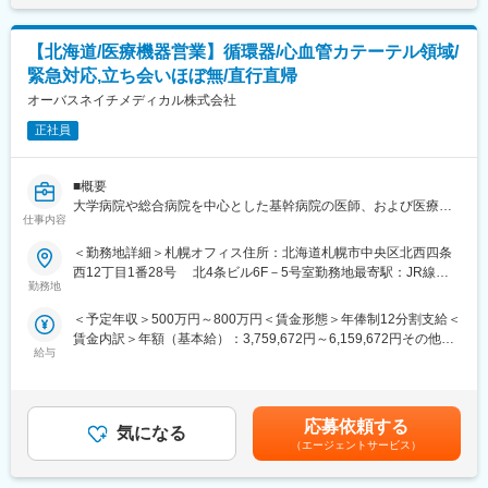
担当する地域の顧客を定期的に訪問し、要望に合った商品の提案
金はあくまでも目安の金額であり、選考を通じて上下する可能性
■各種手当について：
や新商品の紹介を行います。研修による知識の習得や先輩同行な
があります。月給(月額)は固定手当を含めた表記です。
家族手当、住宅手当あり
どをしていき、徐々に顧客を引継ぎをしていきます。
【北海道/医療機器営業】循環器/心血管カテーテル領域/
【1日の流れのイメージ】
■当社について：
緊急対応,立ち会いほぼ無/直行直帰
●出社後／メール確認、訪問準備/メーカー担当者と打合せ
当社は、臨床検査を軸とした事業を展開、「メディカル」と「サ
●営業開始／営業車を利用し、1日5～8件程度のお客様を訪問しま
オーバスネイチメディカル株式会社
イエンス」の融合による独自のスタイルで新たなビジネスモデル
す
を確立し、広い視野を持って日本の医療の発展に貢献してきまし
正社員
●帰社後／伝票整理、資料作成、商品勉強会出席など
た。社名が表にでることはなかなかありませんが私たちのサービ
●退社（残業は申請・承認制で通常は遅くとも19時には退社して
スで皆さんの日常生活を支えています。
います）
＜主な事業内容＞
■概要
■営業目標について
・臨床検査事業
大学病院や総合病院を中心とした基幹病院の医師、および医療機
担当顧客の対前年の売上などを考慮し、目標を設定。売上実績ほ
仕事内容
・食の安全サポート（食品分析の受託サービス、施設管理）
器代理店に対し、自社製品であるカテーテル関連製品の営業活動
か、行動評価として目標に対して起こした行動内容など、職務等
・ドーピング検査（WADAから国内唯一認定を受けている機
をしていただきます。
＜勤務地詳細＞札幌オフィス住所：北海道札幌市中央区北西四条
級に応じた評価をしていきます。無理な目標や数字に対する過度
関） など
次世代のコアメンバーとして、組織の業績向上と将来的には後輩
西12丁目1番28号 北4条ビル6F－5号室勤務地最寄駅：JR線／
なプレッシャーはありません。お客様との関係性構築が出来、信
育成もお任せしたいと考えています。
勤務地
桑園駅受動喫煙対策：敷地内全面禁煙変更の範囲：会社の定める
頼関係を築くことが出来ればおのずと実績もついてくる環境で
変更の範囲：会社の定める業務
事業所
す。
＜予定年収＞500万円～800万円＜賃金形態＞年俸制12分割支給＜
■詳細
賃金内訳＞年額（基本給）：3,759,672円～6,159,672円その他固
単なる製品の仕様説明に留まらず、医師やコメディカルとの対話
■研修について
給与
定手当/月：20,000円～30,000円固定残業手当/月：83,360円～
を通じて臨床現場の課題を深く捉え、
メーカー勉強会等で商品知識を習得していただきます。また、薬
133,360円（固定残業時間32時間0分/月）超過した時間外労働の
症例に応じた最適なデバイス選択のためのエビデンスに基づく情
事室など他部門の研修に参加し、法改正の対応など医薬品・動物
残業手当は追加支給＜月額＞416,666円～676,666円（12分割）
報提供をすることが求められます。
医薬品卸の社員として必要な知識も習得していただきます。
（一律手当を含む）＜昇給有無＞有＜残業手当＞有＜給与補足
また、学会サポート・セミナー企画として、医療関係者向けに自
応募依頼する
気になる
＞・上記のほか、期末賞与（夏、冬）と営業インセンティブ支給
社製品に関連する最新エビデンスの紹介や学会レポートを通じた
（エージェントサービス）
■働き方について
あり（四半期ごと）2025年度実績↓ ・期末賞与：各人年俸の月
情報共有を行っていただきます。
グループ全体で生産性向上、残業時間の抑制の取り組みを実施し
額（夏1.5ヶ月、冬2.3カ月）を支給。・営業インセンティブ：四