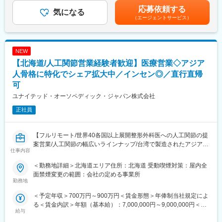
・病理学的検査
ていただく予定です。
例】38歳非管理職（配偶者・子1名扶養）：620万円42歳非管理職
応募依頼する
・病理組織学的検査
気になる
＜入社後の流れ（目安）＞
（配偶者・子1名扶養）：660万円46歳管理職：820万円賃金はあ
（エージェントサービス）
・病理解剖
・第1週目：東京本社にて製品研修（約１週間）
くまでも目安の金額であり、選考を通じて上下する可能性があり
・ＱＣ
・第2週目～第4週目：営業同行研修（約2週間）
ます。月給(月額)は固定手当を含めた表記です。
・計画書・報告書作成 等
※スキル・経験によりこの限りではありません。
NEW
■人員構成：
■キャリアパス：
【北海道/人工関節営業経験者歓迎】医療営業◇アジア
４名（正社員２嘱託１パート１）※男１名 女３名
・実績を積み重ねながらご自身のスキルを高めていただき、適性
人骨格に特化でシェア拡大中／インセン◎／直行直帰
を見ながら、将来は管理職や専門職へとステップアップすること
■職場の雰囲気：
ができます。
可
落ち着いた雰囲気であり、馴染みやすい環境です。
・英語力を活かしたい方には、マーケティングや薬事ポジション
ユナイテッド・オーソペディック・ジャパン株式会社
ワークライフバランスを整えながらフレキシブルに就業しやすい
を目指すこともできます。
環境です。
正社員
■組織構成：
■今後のキャリア
営業第5部（消化器内科分野）：38名
入社時：解剖などをはじめ、ご経歴をもとに幅広く取り組んで頂
【フルリモート/世界40各国以上展開整形外科医への人工関節の提
└所属課：4名
きます。
案営業/人工関節の幅広いラインナップ/台湾で製造されたアジア人
仕事内容
将来的：室長候補としてメンバーをマネジメントしていく役割を
に特化した骨格/ニッチな専門知識が身につく】
変更の範囲：会社の定める業務
期待しています。
＜勤務地詳細＞北海道エリア住所：北海道 受動喫煙対策：屋内全
■業務内容
面禁煙変更の範囲：会社の定める事業所
■出向先：
人工関節領域（ヒップ・ニー領域）の医療機関向け営業をお任せ
勤務地
株式会社化合物安全性研究所
いたします。ご自宅から近いエリアを担当していただきます。新
＜予定年収＞700万円～900万円＜賃金形態＞年俸制当社規定によ
北海道札幌市清田区真栄363番24
規開拓の場合は、病院にお伺いして医師に会い製品についてお話
る＜賃金内訳＞年額（基本給）：7,000,000円～9,000,000円＜月
非臨床試験及び臨床試験の開発業務受託機関（CRO)
をします。開拓できる確率は２０％ほどですが、一度使っていた
給与
額＞583,333円～750,000円（12分割）＜昇給有無＞有＜残業手当
だけるとリピートしていただけるケースが多いです。実際に製品