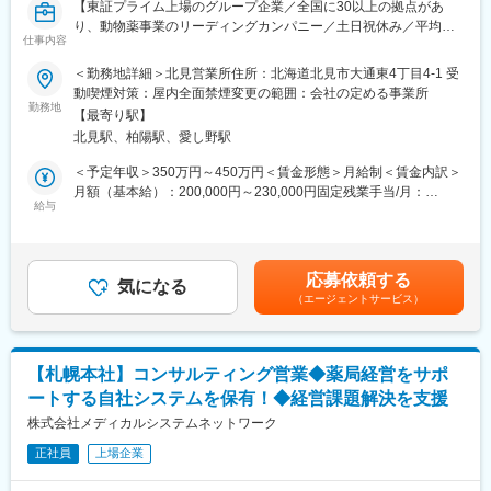
【東証プライム上場のグループ企業／全国に30以上の拠点があ
■営業目標について
り、動物薬事業のリーディングカンパニー／土日祝休み／平均残
担当顧客の対前年の売上などを考慮し、目標を設定。売上実績ほ
仕事内容
業20時間程度／既存顧客9割】
か、行動評価として目標に対して起こした行動内容など、職務等
＜勤務地詳細＞北見営業所住所：北海道北見市大通東4丁目4-1 受
級に応じた評価をしていきます。無理な目標や数字に対する過度
■仕事内容
動喫煙対策：屋内全面禁煙変更の範囲：会社の定める事業所
なプレッシャーはありません。お客様との関係性構築が出来、信
畜産農家や動物病院を対象とした動物用医薬品、飼料の提案営業
勤務地
頼関係を築くことが出来ればおのずと実績もついてくる環境で
【最寄り駅】
です。食の安全やペットの暮らしに貢献するやりがいのある仕事
す。
北見駅、柏陽駅、愛し野駅
です。■畜産農家や動物病院への定期訪問・情報提供 ■動物用医
薬品・ワクチン・飼料等の提案・販売 ■受発注・見積書作成など
＜予定年収＞350万円～450万円＜賃金形態＞月給制＜賃金内訳＞
■研修について
の営業に付随する事務作業 ■他の業界・異業種からの入社事例も
月額（基本給）：200,000円～230,000円固定残業手当/月：
メーカー勉強会等で商品知識を習得していただきます。また、薬
多数あり。ひとり立ちまで支店・営業推進部など全体でフォロー
給与
31,260円～35,940円（固定残業時間20時間0分/月）超過した時間
事室など他部門の研修に参加し、法改正の対応など医薬品・動物
いたします。未経験でも食の安全や動物の健康に貢献していきた
外労働の残業手当は追加支給＜月給＞231,260円～265,940円（一
医薬品卸の社員として必要な知識も習得していただきます。
いという方、歓迎します。
律手当を含む）＜昇給有無＞有＜残業手当＞有＜給与補足＞固定
・取扱商品…動物用医薬品・機器、サプリメント、フードなどの
残業代制 超過分別途支給 固定残業代の時間：20時間/月 賞
■働き方について
応募依頼する
動物に関わる商品や畜産農家向けの飼料や消毒資材など
気になる
与実績 昨年度実績年２回（6月、12月支給 合計5.15ヶ月） ※初
グループ全体で生産性向上、残業時間の抑制の取り組みを実施し
（エージェントサービス）
■業務詳細
年度の賞与は社内規定により独自計算の上で支給となります。賃
ており、残業は20時間程度、19:00には退社できるように各支店
担当する地域の顧客を定期的に訪問し、要望に合った商品の提案
金はあくまでも目安の金額であり、選考を通じて上下する可能性
で取り組んでいます。
や新商品の紹介を行います。研修による知識の習得や先輩同行な
があります。月給(月額)は固定手当を含めた表記です。
どをしていき、徐々に顧客を引継ぎをしていきます。
■キャリアパス
【札幌本社】コンサルティング営業◆薬局経営をサポ
【1日の流れのイメージ】
メンバー→リーダー→支店長→部長とキャリアアップをしていき
ートする自社システムを保有！◆経営課題解決を支援
●出社後／メール確認、訪問準備/メーカー担当者と打合せ
ます。当社の中核を担っていただくことを期待しています。
●営業開始／営業車を利用し、1日5～8件程度のお客様を訪問しま
株式会社メディカルシステムネットワーク
す
変更の範囲：会社の定める業務
正社員
上場企業
●帰社後／伝票整理、資料作成、商品勉強会出席など
●退社（残業は申請・承認制で通常は遅くとも19時には退社して