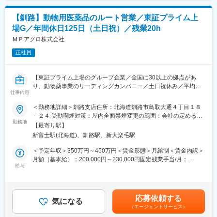
＜具体的な業務内容＞
件数は47都道府県で約11,678件（2025年11月末）を全国各地で
・病院や診療所など、医療機関への定期訪問
事業を展開しています。
【釧路】動物用医薬品のルート営業／東証プライム上
└既存7割、新規3割
場G／年間休日125日（土日祝）／残業20h
※臨床検査に関する情報提供、顧客のニーズに合わせた検査方法や
変更の範囲：会社の定める業務
検査項目の提案、アフターフォローなどを行います。
ＭＰアグロ株式会社
正社員
・受託した臨床検査の結果報告
・臨床検査受託サービスの契約
・検査用機器の準備、書類作成
【東証プライム上場のグループ企業／全国に30以上の拠点があ
り、動物薬事業のリーディングカンパニー／土日祝休み／平均残
■入社後のフォロー体制：
仕事内容
業20時間程度／既存顧客9割】
入社後はOJTでサポートします。その他、勉強会なども実施して
＜勤務地詳細＞釧路支店住所：北海道釧路市鳥取大通４丁目１８
おります。
■仕事内容
－２４ 受動喫煙対策：屋内全面禁煙変更の範囲：会社の定める事
★臨床検査は理系分野になりますが、営業職は文系出身の社員が
畜産農家や動物病院を対象とした動物用医薬品、飼料の提案営業
勤務地
業所
多数活躍しております！
【最寄り駅】
です。食の安全やペットの暮らしに貢献するやりがいのある仕事
新富士駅(北海道)、釧路駅、新大楽毛駅
です。■畜産農家や動物病院への定期訪問・情報提供 ■動物用医
■働き方：
薬品・ワクチン・飼料等の提案・販売 ■受発注・見積書作成など
＜予定年収＞350万円～450万円＜賃金形態＞月給制＜賃金内訳＞
・年間休日：125日
の営業に付随する事務作業 ■他の業界・異業種からの入社事例も
月額（基本給）：200,000円～230,000円固定残業手当/月：
・週休2日制：日曜・祝日+シフト制で1日休み
多数あり。ひとり立ちまで支店・営業推進部など全体でフォロー
給与
31,260円～35,940円（固定残業時間20時間0分/月）超過した時間
・残業代は全額支給
いたします。未経験でも食の安全や動物の健康に貢献していきた
外労働の残業手当は追加支給＜月給＞231,260円～265,940円（一
いという方、歓迎します。
律手当を含む）＜昇給有無＞有＜残業手当＞有＜給与補足＞固定
・平均勤続年数：14.6年
・取扱商品…動物用医薬品・機器、サプリメント、フードなどの
残業代制 超過分別途支給 固定残業代の時間：20時間/月 賞
・平均有給休暇取得日数：12.6日
応募依頼する
動物に関わる商品や畜産農家向けの飼料や消毒資材など
気になる
与実績 昨年度実績年２回（6月、12月支給 合計5.15ヶ月） ※初
・育児休業取得率：男性→66.7%、女性→100％
（エージェントサービス）
■業務詳細
年度の賞与は社内規定により独自計算の上で支給となります。賃