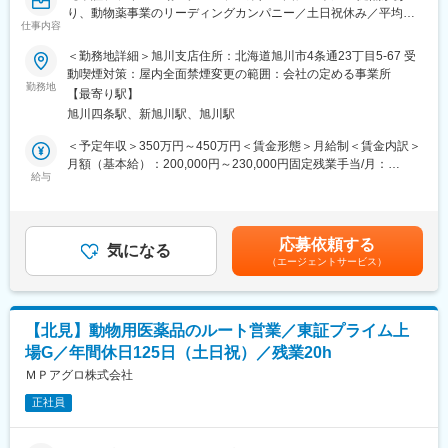
【同社について】
り、動物薬事業のリーディングカンパニー／土日祝休み／平均残
同社は医療介護用ベッド国内No1シェアを有するパラマウントベ
仕事内容
業20時間程度／既存顧客9割】
ッドHDの中核子会社です。
＜勤務地詳細＞旭川支店住所：北海道旭川市4条通23丁目5-67 受
介護用ベッド、医療用のベッド市場で国内において約7割の業界
■仕事内容
動喫煙対策：屋内全面禁煙変更の範囲：会社の定める事業所
TOPシェアを誇り海外でも高いシェアを獲得しています。
畜産農家や動物病院を対象とした動物用医薬品、飼料の提案営業
勤務地
【最寄り駅】
です。食の安全やペットの暮らしに貢献するやりがいのある仕事
旭川四条駅、新旭川駅、旭川駅
です。■畜産農家や動物病院への定期訪問・情報提供 ■動物用医
変更の範囲：会社の定める業務
薬品・ワクチン・飼料等の提案・販売 ■受発注・見積書作成など
＜予定年収＞350万円～450万円＜賃金形態＞月給制＜賃金内訳＞
の営業に付随する事務作業 ■他の業界・異業種からの入社事例も
月額（基本給）：200,000円～230,000円固定残業手当/月：
多数あり。ひとり立ちまで支店・営業推進部など全体でフォロー
給与
31,260円～35,940円（固定残業時間20時間0分/月）超過した時間
いたします。未経験でも食の安全や動物の健康に貢献していきた
外労働の残業手当は追加支給＜月給＞231,260円～265,940円（一
いという方、歓迎します。
律手当を含む）＜昇給有無＞有＜残業手当＞有＜給与補足＞固定
・取扱商品…動物用医薬品・機器、サプリメント、フードなどの
残業代制 超過分別途支給 固定残業代の時間：20時間/月 賞
応募依頼する
動物に関わる商品や畜産農家向けの飼料や消毒資材など
気になる
与実績 昨年度実績年２回（6月、12月支給 合計5.15ヶ月） ※初
（エージェントサービス）
■業務詳細
年度の賞与は社内規定により独自計算の上で支給となります。賃
担当する地域の顧客を定期的に訪問し、要望に合った商品の提案
金はあくまでも目安の金額であり、選考を通じて上下する可能性
や新商品の紹介を行います。研修による知識の習得や先輩同行な
があります。月給(月額)は固定手当を含めた表記です。
どをしていき、徐々に顧客を引継ぎをしていきます。
【北見】動物用医薬品のルート営業／東証プライム上
【1日の流れのイメージ】
場G／年間休日125日（土日祝）／残業20h
●出社後／メール確認、訪問準備/メーカー担当者と打合せ
●営業開始／営業車を利用し、1日5～8件程度のお客様を訪問しま
ＭＰアグロ株式会社
す
正社員
●帰社後／伝票整理、資料作成、商品勉強会出席など
●退社（残業は申請・承認制で通常は遅くとも19時には退社して
います）