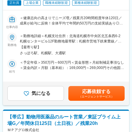
す。
正社員
上場企業
職種未経験歓迎
業種未経験歓迎
若手からベテランまで、幅広く活躍しています。
変更の範囲：会社の定める業務
■キャリアパス
＜健康志向の高まりでニーズ増／残業月20時間程度年休120日／
営業経験を積んで頂いた後、20年後には帯広営業所の所長をお任
成果が給与に反映！全体平均で年間約50万円の支給実績あり◎＞
せする可能性もあります。
仕事内容
当社はもともと医療ガスや在宅医療をメインにしているため、幅
【仕事の内容】
＜勤務地詳細＞札幌支社住所：北海道札幌市中央区北五条西6-2
広い業務をお任せしたいと考えています（燃料以外の仕事も含ま
当社は、東証プライム上場の電解水素水整水器メーカーです。
札幌センタービル12F勤務地最寄駅：札幌市営地下鉄東豊線／さ
れます。）
今回募集するのは、法人企業の従業員様向けに製品説明会・体験
勤務地
っぽろ駅受動喫煙対策：屋内全面禁煙変更の範囲：会社の定める
長期的な視点で成長していただける方を歓迎します。
【最寄り駅】
会を行う営業職です。
事業所
さっぽろ駅、札幌駅、大通駅
新規飛び込みや無作為なテレアポではなく、代理店からの紹介先
■求める人物像：
やお問い合わせのあった法人様が中心です。
＜予定年収＞350万円～600万円＜賃金形態＞月給制補足事項なし
資格や経験をお持ちの方はもちろん歓迎ですが、何よりも現場で
入社後は専任トレーナーがつき、商品知識・説明トーク・商談の
＜賃金内訳＞月額（基本給）：169,000円～269,000円その他固定
の実務に真摯に取り組んでいただける方を求めています。
進め方を同行しながら学べます。
給与
手当/月：20,000円固定残業手当/月：55,000円～131,000円（固定
・在宅患者様宅への訪問業務（機器の運搬・設置など）
これまでのご経験を活かし、安定した上場企業で成果に応じた収
残業時間40時間0分/月）超過した時間外労働の残業手当は追加支
・燃料ガスの営業活動
入アップを目指せる環境です。
給＜月給＞244,000円～420,000円（一律手当を含む）＜昇給有無
地域医療を支える一員として、責任感を持って業務に取り組んで
＞有＜残業手当＞有＜給与補足＞■固定給に加え、販売実績に応じ
いただける方をお待ちしています。
応募依頼する
【求人ポイント◎】
気になる
たインセンティブ制度があります。■昇給年１回■賞与：年2回（7
（エージェントサービス）
■未経験の方も歓迎です。異業種・営業未経験から入社された方も
月・12月）基本給の3ヶ月分程度を想定賃金はあくまでも目安の
多数活躍中です。※入社直後からトレーナーが1名つきます。商品
金額であり、選考を通じて上下する可能性があります。月給(月額)
説明のトーク練習や営業同行を行います。
は固定手当を含めた表記です。
■成績等に応じて若くしてのキャリアアップが可能です。(30代で
【帯広】動物用医薬品のルート営業／東証プライム上
の支店長登用実績多数あり)
場G／年間休日125日（土日祝）／残業20h
■固定給に加え、販売実績に応じたインセンティブ制度がありま
す。
ＭＰアグロ株式会社