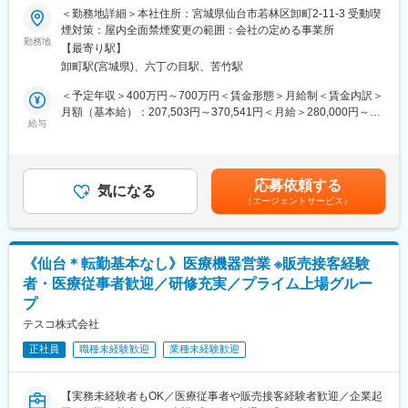
■業務概要：
＜勤務地詳細＞本社住所：宮城県仙台市若林区卸町2-11-3 受動喫
・医療機関の医師・看護師などの方々に向けて、医療機器の提
煙対策：屋内全面禁煙変更の範囲：会社の定める事業所
■同社の魅力：
案・販売を行います。はじめはマスク、注射針、ガーゼなどの消
勤務地
・医療機器・理化学機器・福祉用具の総合商社である当社は、商
【最寄り駅】
耗品からスタートし、将来的には新病院の立ち上げタイミングや
品を売ることだけが目的ではありません。医薬品、医療機器、事
卸町駅(宮城県)、六丁の目駅、苦竹駅
大型の医療機器の導入のタイミングでMRIなどの提案も行って頂
務用品等をそれぞれ取り扱う専業商社が多い中で、同社は薬以外
きます。地域の医療に貢献するやりがいある仕事です。
＜予定年収＞400万円～700万円＜賃金形態＞月給制＜賃金内訳＞
の病院における「すべて」を提案する総合力（トータルソリュー
月額（基本給）：207,503円～370,541円＜月給＞280,000円～
ション）を強みとして、どのような形でお客様のお役に立てるの
■入社後の流れ：
給与
500,000円（一律手当を含む）＜昇給有無＞有＜残業手当＞有＜
かを意識し、安心・安全を強化して、付加価値をお届けすること
・入社時の導入研修に加え、先輩社員と同行しOJTで営業先、納
給与補足＞※予定年収はあくまでも目安の金額であり、選考を通じ
を最大の目標としています。扱う商材も幅広く、お客様の課題や
品先、商材を覚えていただきます。その後、徐々に担当をもって
て上下する可能性があります。※固定残業金額は給与によって異な
ニーズに沿ったご提案が可能です。
頂きます。
ります。■昇給：年1回■賞与：年2回（昨年実績：3カ月以上）賃
応募依頼する
・メーカー営業の方と同行や勉強会等で製品について覚えていた
気になる
金はあくまでも目安の金額であり、選考を通じて上下する可能性
変更の範囲：本文参照
（エージェントサービス）
だくことが可能です。製品詳細についてはメーカー営業の方にも
があります。月給(月額)は固定手当を含めた表記です。
フォロー頂けます。。
■働き方：
《仙台＊転勤基本なし》医療機器営業 ※販売接客経験
・年間休日122日で月平均残業時間20h程度とライフワークバラン
者・医療従事者歓迎／研修充実／プライム上場グルー
スを充実できる環境です。
プ
・19時になりますとオフィスが閉まるので1日1時間程度の残業と
なります。
テスコ株式会社
・家族手当、住宅手当など社員が仕事に集中できる福利厚生面を
正社員
職種未経験歓迎
業種未経験歓迎
整えています。住宅手当に関しては持ち家社員も対象になります
■福利厚生：
【実務未経験者もOK／医療従事者や販売接客経験者歓迎／企業起
・年休122日、誕生日休日制度あり