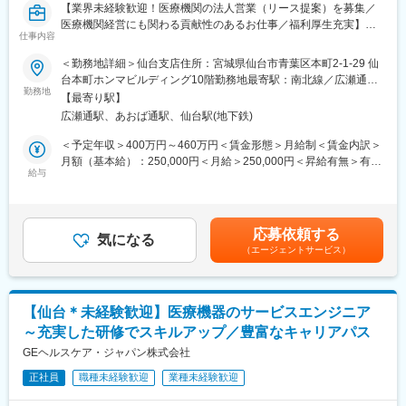
に成長が期待される先進サービス。
【業界未経験歓迎！医療機関の法人営業（リース提案）を募集／
医療機関経営にも関わる貢献性のあるお仕事／福利厚生充実】
■教育制度・環境：
仕事内容
当社製品の知識、医療機器に関する知識等は入社後の研修や
【はじめに】
＜勤務地詳細＞仙台支店住所：宮城県仙台市青葉区本町2-1-29 仙
OJT、勉強会等でバックアップいたします。約半年～1年かけて一
今回は部署の増員を目的に、法人営業担当を募集します。医療機
台本町ホンマビルディング10階勤務地最寄駅：南北線／広瀬通駅
人前になっていただきます。また、離職率も非常に低く、富士フ
関や開業をお考えの医師などに対して、リース商品の提案をメイ
勤務地
受動喫煙対策：屋内全面禁煙
イルムグループ基準の充実した福利厚生や各種手当など長期的に
【最寄り駅】
ンでお任せします。
活躍・就業できる環境が整っています。
広瀬通駅、あおば通駅、仙台駅(地下鉄)
【業務内容】
＜予定年収＞400万円～460万円＜賃金形態＞月給制＜賃金内訳＞
■社風について：
病院やクリニック、介護施設などを対象に、医療機器をはじめと
月額（基本給）：250,000円＜月給＞250,000円＜昇給有無＞有＜
総合職採用の風土が強く様々なキャリアパスがあります。離職率
するリース提案営業をご担当いただきます。
給与
残業手当＞有＜給与補足＞※スキル・経験に応じて検討いたしま
も非常に低く、富士フイルムグループ基準の充実した福利厚生や
■既存・ルート営業（5～6割）：
す。■借り上げ社宅制度有り（条件に合致された方は一部の家賃負
各種手当など長期的に活躍・就業できる環境が整っています。
既存顧客へのリース商品の提案や追加取引を獲得し、継続的にサ
担で借り上げ社宅を利用）※会社負担金額は上記年収には含まれて
ポートいただきます。
いません■昇給：有賃金はあくまでも目安の金額であり、選考を通
■当社の概要：
応募依頼する
気になる
じて上下する可能性があります。月給(月額)は固定手当を含めた表
同社は医療業界の中でITシステムのリーディングカンパニーで
（エージェントサービス）
■新規営業（4～5割）：
記です。
す。医療業界のIT化が至上命題の中、10年前よりいち早く社内の
《新規開業支援》
改革を進めてきました。結果、医療向けシステムが全売上の4割以
開業を予定している医師に対し、医療機器メーカーやコンサルタ
上を占めるまでに事業を拡大しました。
ントと協力して、開業の支援をします。集患シュミレーションで
【仙台＊未経験歓迎】医療機器のサービスエンジニア
ある診療圏の分析、収益予測のノウハウがあり、付加価値の高い
～充実した研修でスキルアップ／豊富なキャリアパス
提案型の営業を目指します。
変更の範囲：会社の定める業務
GEヘルスケア・ジャパン株式会社
《既設新規先》
正社員
職種未経験歓迎
業種未経験歓迎
すでに開業している医療機関等との取引を開拓します。リースや
分割払いでの取引を提案し、医療機器の円滑な導入や、省エネ設