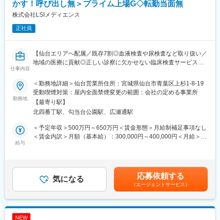
18：30～ 自宅へ直帰
かす！呼び出し無＞プライム上場G◇転勤当面無
■キャリアパス：
株式会社LSIメディエンス
将来的には、リーダーシップを発揮し、チームを牽引する役割を
正社員
担っていただくことも期待しています。
■キャリアの幅広さ：
同社では自由公募制度がありご自身が希望される事業部・職種に
【仙台エリアへ配属／既存7割◎血液検査や尿検査など取り扱い／
チャレンジが可能です。
地域の医療に貢献◎正しい診察に欠かせない臨床検査サービスを
また、開催期間は不定期となりますがグループ企業を横断した公
仕事内容
提案】
募もあり積極的に制度活用されております。
■職務内容：
■業界未経験でも安心
＜勤務地詳細＞仙台営業所住所：宮城県仙台市青葉区上杉1-8-19
医療機関へ訪問し、臨床検査（血液検査や尿検査など）受託サー
入社後1週間のオリエンテーションを実施し、その後は支店の営業
受動喫煙対策：屋内全面禁煙変更の範囲：会社の定める事業所
ビスの提案をお任せします。
勤務地
メンバーに同行していただきます。
【最寄り駅】
また、定期的に製品の勉強会も実施し、知識のアップデートが可
北四番丁駅、勾当台公園駅、広瀬通駅
＜当社の臨床検査受託サービスについて＞
能です。
医療機関が、正確で迅速な“診断”を行うための第一歩となるのが、
過去入社者には、アパレル業界の法人営業・リハビリ関連の営業
＜予定年収＞500万円～650万円＜賃金形態＞月給制補足事項なし
尿検査や血液検査、病理検査などの「臨床検査」です。「病院内
経験者などがおり、業界未経験でもしっかりご活躍いただける環
＜賃金内訳＞月額（基本給）：300,000円～400,000円＜月給＞
では検査業務ができない」「高度な検査業務を依頼したい」な
給与
境です。
300,000円～400,000円＜昇給有無＞有＜残業手当＞有＜給与補足
ど、各医療機関のニーズに合わせて、当社では、臨床検査の受託
■事業概要：
＞条件面はご経験スキル等から総合的に検討させていただきま
を行っています。
コニカミノルタジャパンは、コニカミノルタグループの中核事業
す。■賞与：年2回（7月、12月）賃金はあくまでも目安の金額で
当社のサービスは、病気の予防や早期発見、治療に貢献しており
である情報機器、医療機器、産業用計測機器などの販売・サービ
あり、選考を通じて上下する可能性があります。月給(月額)は固定
応募依頼する
ます。
気になる
ス提供を行う日本国内の事業会社です。オフィスや医療など様々
手当を含めた表記です。
（エージェントサービス）
なお客様との接点を担いデジタルイメージング（画像・データ）
＜具体的な業務内容＞
の技術やノウハウを活用した製品・サービスを展開。欧米シェア
・病院や診療所など、医療機関への定期訪問
No.1の「カラー複合機」や世界トップクラスのシェアの「デジタ
└既存7割、新規3割
ル印刷機」、国内市場でトップクラスのシェアを誇るレントゲン
NEW