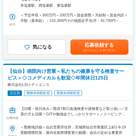
障がい・難病をお持ちの方々へのお仕事への支援等です。
本塩釜駅、西塩釜駅、東塩釜駅
■メディカルシステムネットワークについて
■業務内容詳細：
全国450店舗以上を展開する「なの花薬局」を中核に、医薬品ネ
＜予定年収＞300万円～330万円＜賃金形態＞月給制＜賃金内訳＞
◇障がいをお持ちの方への仕事の支援
ットワーク事業・調剤薬局事業を軸とした医療インフラ企業で
月額（基本給）：152,300円その他固定手当/月：42,700円～
◇各自の目標の把握と達成状況のメモ
給与
す。創業から25年以上、医療の安定供給と地域密着型サービスを
67,700円固定残業手当/月：30,000円～34,000円（固定残業時間
◇日々の振り返りと励まし
追求し続け、現在はスタンダード市場に上場。売上高・事業規模
20時間0分/月）超過した時間外労働の残業手当は追加支給＜月給
※まずはお仕事相談会へご参加いただき、当社の明るい雰囲気を体
ともに安定成長を続けています。
＞225,000円～254,000円（一律手当を含む）＜昇給有無＞有＜残
験してみて下さい。
業手当＞有＜給与補足＞※給与詳細は経験・スキル等を考慮の上決
応募依頼する
※資格保有者がおりますので、未経験でもゆっくり教えていきま
気になる
変更の範囲：会社の定める業務
定（プラス成果あり）■昇給：有（1月あたり～20,000円※前年度
（エージェントサービス）
す。
実績）■賞与：年2回（100,000円～150,000円※前年度実績）■そ
※有給休暇取得推進制度あり
の他固定手当内訳：処遇改善手当：30,000円～50,000円、調整手
当：12,700円～17,700円賃金はあくまでも目安の金額であり、選
■勤務スケジュール例：
考を通じて上下する可能性があります。月給(月額)は固定手当を含
【仙台】病院向け営業＜私たちの健康を守る検査サー
8：30～業務開始
めた表記です。
ビス＞◇コメディカルも歓迎◇年間休日125日
9：00～送迎（塩釜市近隣）※ハイエースを運転していただきま
す。
株式会社LSIメディエンス
10：15～支援業務
正社員
職種未経験歓迎
業種未経験歓迎
11：15～休憩
12：00～昼休憩
※社割で昼食が250円で召し上がっていただくことができます◎
【日曜・祝日休み／既存7割◎血液検査や尿検査など取り扱い／文
13：00～支援業務
系の方も活躍！OJTや勉強会でしっかりサポート／ドーピング検
仕事内容
査サービスも展開（WADAから国内唯一認定機関）】
■教育制度：
＜勤務地詳細＞仙台営業所住所：宮城県仙台市青葉区上杉1-8-19
・資格取得支援制度あり、無資格の方も介護初任者研修、実務者
■職務内容：
受動喫煙対策：屋内全面禁煙変更の範囲：会社の定める事業所
研修、介護福祉士など全額会社負担で取得していただくことがで