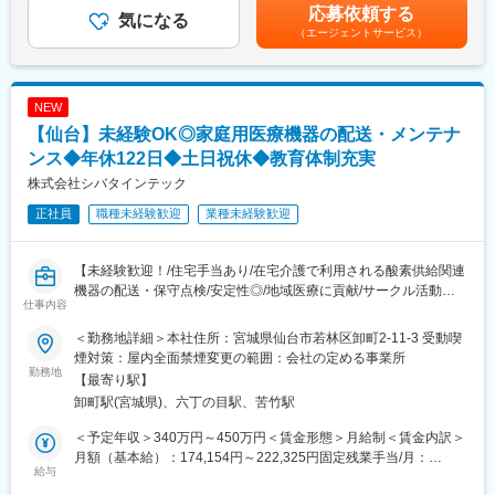
った場合に対応しきれなければ上長にて対応となるため、安心し
年収はあくまでも目安の金額であり、選考を通じて上下する可能
応募依頼する
ル部門、開業医向けの営業部門のいずれかに配属可能性がありま
気になる
て勤務可能です。
性があります。※固定残業金額は給与によって異なります。■昇
（エージェントサービス）
す。
給：年1回■賞与：年2回（昨年実績：3カ月以上）賃金はあくまで
各営業所によって規模感は異なりますが、営業人員は10名～30名
■同社の魅力：
も目安の金額であり、選考を通じて上下する可能性があります。
程度おります。
・医薬品、医療機器、事務用品等をそれぞれ取り扱う専業商社が
月給(月額)は固定手当を含めた表記です。
多い中で、同社は薬以外の病院における「すべて」を提案する総
NEW
■医療業界未経験でも安心の教育体制：
合力を強みとして、どのような形でお客様のお役に立てるのかを
【仙台】未経験OK◎家庭用医療機器の配送・メンテナ
・入社時の導入研修に加え、3か月～最大1年程度は先輩に同行し
意識し、安心・安全を強化して、付加価値をお届けすることを最
OJTで営業先、納品先、商材を覚えていただきます。その間は営
ンス◆年休122日◆土日祝休◆教育体制充実
大の目標としています。扱う商材も幅広く、お客様の課題やニー
業目標がつかない育成期間となり、仕事を覚えることに集中でき
ズに沿ったご提案が可能です。
株式会社シバタインテック
ます。
正社員
職種未経験歓迎
業種未経験歓迎
・メーカー営業の方と同行や勉強会等で製品について覚えていた
だくことが可能です。製品詳細についてはメーカー営業の方にも
変更の範囲：会社の定める業務
フォロー頂けます。
【未経験歓迎！/住宅手当あり/在宅介護で利用される酸素供給関連
・医療福祉・科学機器の総合商社として扱う商材は多種にわたり
機器の配送・保守点検/安定性◎/地域医療に貢献/サークル活動も
ますので、商品や使い方の知識を自発的に習得する必要がありま
仕事内容
充実】
すが、上記のようなサポートがあるため安心です。
■業務内容
＜勤務地詳細＞本社住所：宮城県仙台市若林区卸町2-11-3 受動喫
東北地方で医療用品の専門商社としてトップクラスの実績を誇る
■同社の魅力：
煙対策：屋内全面禁煙変更の範囲：会社の定める事業所
同社にて、在宅酸素療法設置回収業務をお任せします。
勤務地
・医薬品、医療機器、事務用品等をそれぞれ取り扱う専業商社が
【最寄り駅】
医療機関の委託を受けて患者宅や介護施設に酸素濃縮装置や酸素
多い中で、同社は薬以外の病院における「すべて」を提案する総
卸町駅(宮城県)、六丁の目駅、苦竹駅
ボンベを配送・設置し、操作説明や安全管理を行う仕事です。
合力を強みとして、どのような形でお客様のお役に立てるのかを
意識し、安心・安全を強化して、付加価値をお届けすることを最
＜予定年収＞340万円～450万円＜賃金形態＞月給制＜賃金内訳＞
■業務詳細
大の目標としています。扱う商材も幅広く、お客様の課題やニー
月額（基本給）：174,154円～222,325円固定残業手当/月：
・機器の設置配送：医療機関での治療を終えて自宅療養となった
給与
ズに沿ったご提案が可能です。
60,846円～77,675円（固定残業時間32時間0分/月）超過した時間
方をはじめ、処方内容に応じて酸素濃縮装置や酸素ボンベを患者
・医療業界は私たちの生活に無くてはならない非常に社会的意義