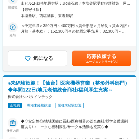
＜主な事業内容＞
障がいをお持ちの方々と共に、働きながら心の支援をするお仕事
山ビル1F勤務地最寄駅：JR仙石線／本塩釜駅受動喫煙対策：屋内
もって、みなさまに喜ばれ信頼される健診をお届けする』が我々
・臨床検査事業
です。約20名の障がいをお持ちの方の担当をしていただきます。
勤務地
全面禁煙変更の範囲：無
のモットーです。
【最寄り駅】
・食の安全サポート（食品分析の受託サービス、施設管理）
【健康日本２１】の基本方針をふまえ、みなさまの健康づくりや
本塩釜駅、西塩釜駅、東塩釜駅
・ドーピング検査（WADAから国内唯一認定を受けている機
■業務内容詳細：
生涯にわたる健康管理のお手伝いをさせていただくために、みな
関） など
◇ありたい自分の姿と目標設定
＜予定年収＞350万円～400万円＜賃金形態＞月給制＜賃金内訳＞
さま一人一人に目を向けた細やかなサービスをご提供いたしま
◇振り返り面談や連携会議への参加
月額（基本給）：152,300円その他固定手当/月：82,300円～
す。
変更の範囲：会社の定める業務
◇法定書類の整備や関係各所と連携等
給与
100,000円固定残業手当/月：48,500円～55,700円（固定残業時間
昭和６２年設立から長い間、宮城県に密着した検診事業を展開し
※有給休暇取得推進制度あり
20時間0分/月）超過した時間外労働の残業手当は追加支給＜月給
ており、安定性が高く、退職金制度もございます。宮城県で長く
＞283,100円～308,000円（一律手当を含む）＜昇給有無＞有＜残
安定的に勤めたい方にもおすすめです。
■新入社員へのフォローや研修体制：
業手当＞有＜給与補足＞※給与は経験・スキル等を考慮の上決定し
応募依頼する
先輩職員さんに毎日相談できます。
気になる
ます。■昇給：有（1月あたり～20,000円）■賞与：年2回
変更の範囲：会社の定める業務
（エージェントサービス）
（200,000円～300,000円）いずれも前年度実績■その他固定手当
■教育制度：
内訳：処遇改善手当：30,000円～40,000円、役職手当：20,000
・無資格の方も介護初任者研修、実務者研修、介護福祉士など全
円、調整手当：32,200円～40,000円賃金はあくまでも目安の金額
額会社負担で取得できます。
であり、選考を通じて上下する可能性があります。月給(月額)は固
※未経験歓迎！【仙台】医療機器営業（整形外科部門）
定手当を含めた表記です。
◆年間122日/地元老舗総合商社/福利厚生充実～
■当社について：
障害・難病をお持ちの方々の「生まれてきてよかった」を創り続
株式会社シバタインテック
ける事を目的に、高齢者向け宅食事業、農業、自社商品づくり、
正社員
職種未経験歓迎
業種未経験歓迎
介護事業等を展開しています。
■当社の魅力／実績：
◆◇安定性◎/地域医療に貢献/医療機器の総合商社/奨学金返還制
・宮城県「女性のチカラを活かす企業」認証
度あり/ユニークな福利厚生/サークル活動も充実◇◆
・経済産業省「地域未来牽引企業」選出
仕事内容
・復興庁「新しい東北」復興創生顕彰
■業務概要：