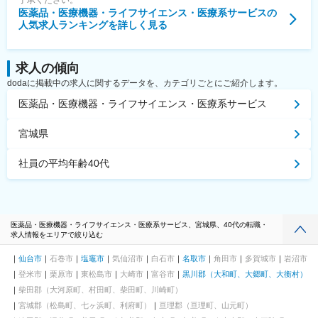
了承ください。
医薬品・医療機器・ライフサイエンス・医療系サービス
の
人気求人ランキングを詳しく見る
求人の傾向
dodaに掲載中の求人に関するデータを、カテゴリごとにご紹介します。
医薬品・医療機器・ライフサイエンス・医療系サービス
宮城県
社員の平均年齢40代
医薬品・医療機器・ライフサイエンス・医療系サービス、宮城県、40代の転職・
求人情報をエリアで絞り込む
仙台市
石巻市
塩竈市
気仙沼市
白石市
名取市
角田市
多賀城市
岩沼市
登米市
栗原市
東松島市
大崎市
富谷市
黒川郡（大和町、大郷町、大衡村）
柴田郡（大河原町、村田町、柴田町、川崎町）
宮城郡（松島町、七ヶ浜町、利府町）
亘理郡（亘理町、山元町）