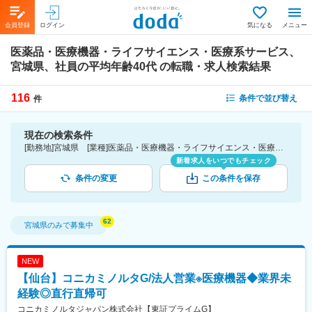
会員登録
ログイン
気になる
メニュー
医薬品・医療機器・ライフサイエンス・医療系サービス、
宮城県、社員の平均年齢40代
の転職・求人検索結果
116
条件で並び替え
件
現在の検索条件
[勤務地]宮城県 [業種]医薬品・医療機器・ライフサイエンス・医療系サービス [詳細条件](社員の平均年齢)40代
新着求人をいつでもチェック
条件の変更
この条件を保存
宮城県
のみで募集中
NEW
【仙台】コニカミノルタG/法人営業※医療機器◆業界未
経験◎直行直帰可
コニカミノルタジャパン株式会社【東証プライムG】