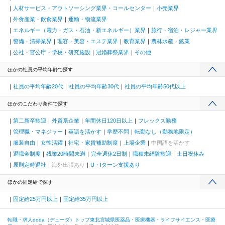
人材サービス・アウトソーシング業界・コールセンター
小売業界
外食産業・飲食業界
運輸・物流業界
エネルギー（電力・ガス・石油・新エネルギー）業界
旅行・宿泊・レジャー業界
警備・清掃業界
理容・美容・エステ業界
教育業界
農林水産・鉱業
公社・官公庁・学校・研究施設
冠婚葬祭業界
その他
ほかの社員の平均年齢で探す
社員の平均年齢20代
社員の平均年齢30代
社員の平均年齢50代以上
ほかのこだわり条件で探す
第二新卒歓迎
外資系企業
年間休日120日以上
フレックス勤務
管理職・マネジャー
英語を活かす
学歴不問
転勤なし（勤務地限定）
服装自由
女性活躍
社宅・家賃補助制度
上場企業
中国語を活かす
退職金制度
残業20時間未満
完全週休2日制
職種未経験歓迎
土日祝休み
原則定時退社
海外出張あり
U・Iターン支援あり
ほかの固定給で探す
固定給25万円以上
固定給35万円以上
転職・求人doda（デューダ）トップ
東北
宮城県
医薬品・医療機器・ライフサイエンス・医療