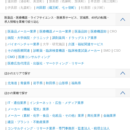
遠田郡（涌谷町、美里町）
加美郡（色麻町、加美町）
本吉郡（南三陸町）
伊具郡（丸森町）
刈田郡（蔵王町、七ヶ宿町）
牡鹿郡（女川町）
医薬品・医療機器・ライフサイエンス・医療系サービス、宮城県、40代の転職・
求人情報を業種で絞り込む
医薬品メーカー業界
医療機器メーカー業界
医薬品卸
医療機器卸
CRO
病院・大学病院・クリニック
調剤薬局・ドラッグストア業界
バイオベンチャー業界
大学・研究施設
介護・福祉関連サービス
その他医療関連
診断薬・臨床検査機器・臨床検査試薬メーカー
SMO
CSO
CMO
医療コンサルティング
医療広告代理店・出版社・マーケティング・リサーチ
ほかのエリアで探す
北海道
青森県
岩手県
秋田県
山形県
福島県
ほかの業種で探す
IT・通信業界
インターネット・広告・メディア業界
メーカー（機械・電気）業界
メーカー（素材・化学・食品・化粧品・その他）業界
商社業界
金融業界
建設・プラント・不動産業界
コンサルティング・リサーチ業界・専門事務所・監査法人・税理士法人