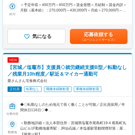
医薬品を取り扱う薬局や医療機関に対し、当社の薬局経営サポー
ん
＜予定年収＞400万円～650万円＜賃金形態＞月給制＜賃金内訳＞
トシステムや各種支援サービスを提案いただきます。
・手当：住宅手当、家族手当、育英一時支援金など充実
月額（基本給）：270,000円～430,000円＜月給＞270,000円～
医療機関の経営には、診療・調剤以外にも「医薬品価格交渉」
給与
・年休128日
430,000円＜昇給有無＞有＜残業手当＞有＜給与補足＞※残業代は
「支払い業務」「在庫管理」「不動品処理」など多くの負担が存
別途支給します。給与詳細は前職給与を参照の上、相談し決定致
在します。そうした煩雑な業務を一括して支援し、経営の効率
■フクダコーリンの特徴・魅力：
します。■賞与：2回■昇給：1回賃金はあくまでも目安の金額であ
化・安定化を実現するのが当社のサービスです。
同社は「医療事故1/100 健康寿命100年への貢献」という理念に
り、選考を通じて上下する可能性があります。月給(月額)は固定手
応募依頼する
気になる
沿った製品ラインナップを持っており、医療従事者の不足が顕著
当を含めた表記です。
（エージェントサービス）
■営業スタイル
な地域医療や、医療に携わる方々が安心して患者様に向き合える
新規開拓もありますが、これまでの繋がりを活かした医薬品卸会
環境の提供に貢献できます。
社や紹介会社からの紹介も多くなっています。新規サービスをご
案内するため、対面での営業が多くなっています。（お客様希望
変更の範囲：会社の定める業務
NEW
でのオンライン商談も有り）
【宮城／塩竈市】支援員◇就労継続支援B型／転勤なし
経営状況をヒアリングし、最適な支援策を提案するため、医薬品
卸や医療業界で培った知見がそのまま強みとして活かせます。商
／残業月10h程度／駅近＆マイカー通勤可
材ありきではなく、「どうすればより良い薬局経営になるか」を
愛さんさん宅食株式会社
一緒に考える、コンサルティング要素の高い仕事です。
正社員
転勤なし
職種未経験歓迎
業種未経験歓迎
■組織構成
現在は20名程のメンバーにて構成されています。社員の多くが中
◆◇転勤なしのため地元で長く働くことが可能／正社員採用／年
途入社ということもあり、中途入社の方でもすぐに馴染むことが
間休日116日◇◆
できる社風があります。家庭や育児に対する理解もありますの
仕事内容
で、お子様の行事や急なお迎えなども是非ご相談ください。
■業務概要：
また、担当エリアはそれぞれ決まっており、エリアによっては出
＜勤務地詳細＞法人本部住所：宮城県塩竈市尾島町19‐4 尾島町丸
就労支援事業の支援職を募集します。農作業、軽作業や事務作業
張が伴う場合もございます。
山ビル1F勤務地最寄駅：JR仙石線／本塩釜駅受動喫煙対策：屋内
を行っており、送迎の運転業務もございます。
勤務地
※例：名古屋拠点→東海・北陸エリアをカバー
全面禁煙変更の範囲：会社の定める事業所
【最寄り駅】