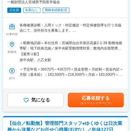
一般財団法人宮城県予防医学協会
■組織構成
正社員
転勤なし
職種未経験歓迎
システム本部は59名で構成されており、年齢も20代～50代まで幅
広く在籍しております。
各種健康診断・人間ドック・特定健診・特定保健指導を行う当協
■キャリアパス
会にて、渉外担当を募集します。
ご経験や志向に応じて、インフラ領域のスペシャリストとして技
仕事内容
術を極める道、またはチームを牽引するマネジメントへのステッ
■業務内容：
＜勤務地詳細＞本社住所：宮城県仙台市泉区高森2-1-39 勤務地最
プアップも可能です。
渉外担当として、各種検診で当財団をご利用いただいている自治
寄駅：地下鉄南北線／泉中央駅受動喫煙対策：敷地内全面禁煙変
体や企業様など既存のお客様へ訪問や電話メールでの打ち合わせ
勤務地
更の範囲：会社の定める事業所
■働きやすい環境
【最寄り駅】
を行い、健診スケジュールの調整並びに基幹システムの一部登録
残業は月平均15時間程度なので、ワークライフバランスを重視す
泉中央駅、八乙女駅
等、渉外業務全般を担当いただきます。
ることができます。リモートワークも業務に応じて可能ですの
＜予定年収＞360万円～430万円＜賃金形態＞月給制＜賃金内訳＞
で、効率のいい働き方も実現可能です。
■具体的な業務内容：
月額（基本給）：183,500円～218,500円＜月給＞183,500円～
産休・育休取得後の復帰率も約98％など、高い定着率が特徴で、
・お客様との健診内容/時期のお打ち合わせ
給与
218,500円＜昇給有無＞有＜残業手当＞有＜給与補足＞※給与は経
長期的な就業が可能です。
・お見積書や健診スケジュールの作成
験・能力を考慮して決定します■賞与：年2回（2.5～4.5ヶ月分
・健診スタッフの送迎など
評価により変動）■昇給：あり賃金はあくまでも目安の金額であ
■当社の特徴
り、選考を通じて上下する可能性があります。月給(月額)は固定手
医薬品ネットワーク事業・調剤薬局事業・賃貸設備関連事業・給
応募依頼する
■就業環境について：
気になる
当を含めた表記です。
食事業・訪問介護事業等、地域の「医・食・住」のインフラとし
（エージェントサービス）
年間休日118日、月残業平均30時間と、ワークライフバランスを
て地域住民の健康を支えるトータルサービス事業を展開していま
両立しながら働くことが可能です。
す。地域に根差した医療サービスの提供を目指し、医薬連携によ
基本的に宿泊を伴う出張はございません
る細やかな医療・サービスの提供を行っております。
調剤薬局事業では全国472店舗を展開、医薬品ネットワーク加盟
【仙台／転勤無】管理部門スタッフ※ゆくゆくは日次業
■組織構成：
件数は47都道府県で約11,678件（2025年11月末）を全国各地で
務から決算などお任せ◇残業ほぼなし／年休127日
営業員は９名体制になります。