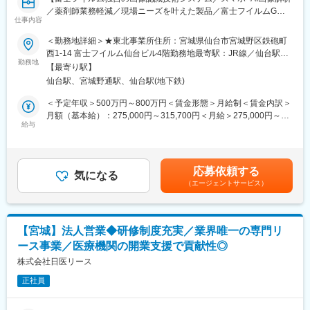
積書の作成などといった事務作業を行い終業となります。
／薬剤師業務軽減／現場ニーズを叶えた製品／富士フイルムGの
仕事内容
中核企業／医療システム業界No.1／安定して働ける環境／年間休
■研修・教育：
日125日／手当・福利厚生充実】
＜勤務地詳細＞★東北事業所住所：宮城県仙台市宮城野区鉄砲町
中途入社者向けの全体研修に加え、現場で勉強を行うOJTなどの
西1-14 富士フイルム仙台ビル4階勤務地最寄駅：JR線／仙台駅受
教育体制が整っており、着実に知識・スキルを高めていただけま
■業務内容：
勤務地
動喫煙対策：屋内全面禁煙変更の範囲：会社の定める事業所（リ
す。入社後いきなり担当を持つことはございませんので、実務未
【最寄り駅】
富士フイルムの画像処理技術を活かした調剤監査業務支援システ
モートワーク含む）
経験の方でも安心してご入社いただける環境です。
仙台駅、宮城野通駅、仙台駅(地下鉄)
ムのセールスを担当いただきます。
訪問先は保険調剤薬局、病院薬剤部の薬剤師・オーナー・院長・
＜予定年収＞500万円～800万円＜賃金形態＞月給制＜賃金内訳＞
■低侵襲医療の魅力：
事務長などです。その他にも代理店に対しても営業活動を行いま
月額（基本給）：275,000円～315,700円＜月給＞275,000円～
患者様の手術・検査に伴う痛みや出血などを可能な限り少なくす
す。
給与
315,700円＜昇給有無＞有＜残業手当＞有＜給与補足＞年収例：
る「低侵襲医療」が主流となってきている昨今の医療現場におい
日々の活動では、販売だけではなく、医療施設へのヒアリング・
■28歳/520万円(入社3年・経験6年、手当含)：月給32万円■30
て、当ポジションで取り扱うカテーテルなどは今後もニーズが高
マーケティング活動や導入後の定期サポートなど幅広く担当いた
歳/650万円(入社6年・経験10年、手当含)：月給33万円■35歳/750
まると予想されます。
だきます。
万円(入社8年・経験11年、手当含)：月給37万円賃金はあくまでも
応募依頼する
気になる
目安の金額であり、選考を通じて上下する可能性があります。月
■テスコ社について：
（エージェントサービス）
■担当製品
給(月額)は固定手当を含めた表記です。
1973年の設立以降、 医療機器商社として成長してきた同社。
◇一包化監査支援システム PROOFIT1DⅡ
2013年には株式会社ウイン・インターナショナルと経営統合し、
一包化調剤後の薬を富士フイルム独自の画像認識技術で自動監査
持株会社ウイン・パートナーズ株式会社（現東証プライム上場企
するシステム。人と機械の二重チェックにより調剤ミスを防ぎ、
業）の子会社に移行。以来、東北地域の医療へ大きく貢献し続け
【宮城】法人営業◆研修制度充実／業界唯一の専門リ
薬剤師の負担を軽減。他社と比べ精度と信頼性が高く、大規模病
ております。
ース事業／医療機関の開業支援で貢献性◎
院や中堅薬局で広く導入される定番製品。
★ウイン・パートナーズについて：https://www.win-
◇次世代型薬剤識別システム PROOFIT iQ
株式会社日医リース
partners.co.jp/video/recruit2026.mp4
入院患者の持参薬をスマホで撮影するだけで、AIが瞬時に高精度
正社員
識別するシステム。専用機器不要で導入しやすく、省力化に直
変更の範囲：会社の定める業務
結。他社より手軽さとAI精度に強みがあり、人手不足解消を背景