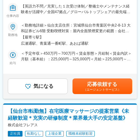
備の導入など施設運営の効率化をサポートする等、幅広い提案に
【英語力不問／充実した１次受け体制／整備士やメンテナンス経
より取引の獲得を目指します。
験者が活躍中／全国47拠点／グローバルトップシェアの最先端医
仕事内容
療機器メーカー】
【当社のリースについて】
■業務内容：
＜勤務地詳細＞仙台支店住所：宮城県仙台市青葉区中央2-8-13 大
医療機器を中心に必需品を4～5年の期間でリース契約（貸出）を
医療画像診断装置（CT,MRI）、超音波診断装置や麻酔器
和証券ビル6階 受動喫煙対策：屋内全面禁煙変更の範囲：会社の
行います。
（LCS）、生体モニターを展開する同社のサービスステーション
勤務地
定める事業所（リモートワーク含む）
取引先の医療機器メーカーや金融機関と連携し、医療機関向けの
【最寄り駅】
の一員として、下記のような業務をお任せします。
リースサービスを提供しています。扱うリース商品は、医療機器
広瀬通駅、青葉通一番町駅、あおば通駅
・医療装置の保守 修理、点検等メンテナンス
（MRIや手術用機器など）メインとするほか、開業の際の資金や
・機器導入後の技術支援や購入前後のサポート
＜予定年収＞450万円～700万円＜賃金形態＞月給制＜賃金内訳＞
物件などです。
・技術的な問い合わせ対応
月額（基本給）：225,000円～325,000円＜月給＞225,000円～
※マニュアルは英語ですが、翻訳サービスを用いたり、技術力を身
給与
325,000円＜昇給有無＞有＜残業手当＞有＜給与補足＞※過去のご
【当社の強み】
に着けることで自然と対応が可能になりますのでご安心くださ
経験・スキルにより検討いたします。■昇給：年1回（4月） ■賞
当社は医療機器だけではなく、不動産リースや銀行・金融リー
い。
与：年3回（季節賞与7月・12月、業績賞与翌年3月） 賃金はあく
ス、事業コンサルティングなど、クリニックの開業支援や経営に
■就業環境：年間を通しての残業時間は平均して30～40時間とな
までも目安の金額であり、選考を通じて上下する可能性がありま
対して幅広く提案ができるため、当社で完結させることが可能で
応募依頼する
っており、夜間の対応につきましては月1, 2回のペースです。一次
気になる
す。月給(月額)は固定手当を含めた表記です。賃金はあくまでも目
す。
（エージェントサービス）
対応はコールセンターが行い、現場での対応が必要な場合のみ、
安の金額であり、選考を通じて上下する可能性があります。月給
夜間出勤をします。夜間・休日の出勤はスキルを備えられたこと
(月額)は固定手当を含めた表記です。
【研修体制】
が確認できたのちに入ることになりますので、新人の内から対応
配属店で2ヶ月の研修があり、リースや医療業界の基礎知識、OJT
を求められることはありません。
での外訪・事務処理を習得いただきます。
【仙台市/転勤無】在宅医療マッサージの提案営業《未
■サポート体制：不明な点は本部アプリケーションエンジニアおよ
経験歓迎＊充実の研修制度＊業界最大手の安定基盤》
びテクニカルサポートエンジニアがいるため、最初は専門的な知
【おすすめポイント】
識はそこまで持っていなくても大丈夫です。スキルを備えたあと
株式会社フレアス
■やりがい・貢献性◎
は土日（当番制）に呼び出しはありますが一次対応はコールセン
医療機関にとって、施設運営に関わる機器や物品などは金額が大
正社員
転勤なし
上場企業
職種未経験歓迎
ターが行い、現場での対応が必要な場合のみ、出勤します。また
きく経営にも大きな影響を与えます。当社のリース提案を通じ