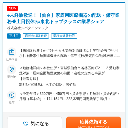
程度おります。
月給(月額)は固定手当を含めた表記です。
■各種手当について：
NEW
■休日出勤について
家族手当、住宅手当あり
※未経験歓迎！【仙台】家庭用医療機器の配送・保守業
休日における呼び出しは営業部全体で1か月に1~2回程度です。
学会に担当のドクターが出るのでそれに同行する、という形で土
務◆土日祝休み/東北トップクラスの業界シェア
■当社について：
日での出勤が発生する場合があります。事前に予定された土日出
当社は、臨床検査を軸とした事業を展開、「メディカル」と「サ
株式会社シバタインテック
勤（年に1~2回程度）となるので、緊急対応で出勤するというこ
イエンス」の融合による独自のスタイルで新たなビジネスモデル
正社員
職種未経験歓迎
業種未経験歓迎
とはほぼありません。
を確立し、広い視野を持って日本の医療の発展に貢献してきまし
また、休日に出勤となった場合は振替休日を取得いただきます。
た。社名が表にでることはなかなかありませんが私たちのサービ
スで皆さんの日常生活を支えています。
【未経験歓迎！/住宅手当あり/緊急対応ほぼなし/在宅介護で利用
■残業について
＜主な事業内容＞
される酸素供給関連機器の配送・保守点検/安定性◎/地域医療に貢
年末年始や長期連休がある月は32時間程度残業が発生しますが、
・臨床検査事業
仕事内容
献/サークル活動も充実】
それ以外の月は平均的な残業時間は20時間程度となります。
・食の安全サポート（食品分析の受託サービス、施設管理）
＜勤務地詳細＞本社住所：宮城県仙台市若林区卸町2-11-3 受動喫
・ドーピング検査（WADAから国内唯一認定を受けている機
■業務内容
■医療業界未経験でも安心の教育体制：
煙対策：屋内全面禁煙変更の範囲：会社の定める事業所
関） など
東北地方で医療用品の専門商社としてトップクラスの実績を誇る
勤務地
・入社時の導入研修に加え、3か月～最大1年程度は先輩に同行し
【最寄り駅】
同社にて、在宅酸素療法設置回収業務をお任せします。
OJTで営業先、納品先、商材を覚えていただきます。その間は営
変更の範囲：会社の定める業務
卸町駅(宮城県)、六丁の目駅、苦竹駅
医療機関の委託を受けて患者宅や介護施設に酸素濃縮装置や酸素
業目標がつかない育成期間となり、仕事を覚えることに集中でき
ボンベを配送・設置し、操作説明や安全管理を行う仕事です。
ます。
＜予定年収＞350万円～450万円＜賃金形態＞月給制＜賃金内訳＞
・メーカー営業の方と同行や勉強会等で製品について覚えていた
月額（基本給）：174,154円～222,325円固定残業手当/月：
■業務詳細
給与
だくことが可能です。製品詳細についてはメーカー営業の方にも
60,846円～77,675円（固定残業時間32時間0分/月）超過した時間
・機器の設置配送：医療機関での治療を終えて自宅療養となった
フォロー頂けます。
外労働の残業手当は追加支給＜月給＞235,000円～300,000円（一
方をはじめ、処方内容に応じて酸素濃縮装置や酸素ボンベを患者
・医療福祉・科学機器の総合商社として扱う商材は多種にわたり
律手当を含む）＜昇給有無＞有＜残業手当＞有＜給与補足＞※予定
宅に設置。
ますので、商品や使い方の知識を自発的に習得する必要がありま
年収はあくまでも目安の金額であり、選考を通じて上下する可能
応募依頼する
・説明業務：患者・家族・介護スタッフに操作方法、注意点、緊
気になる
すが、上記のようなサポートがあるため安心です。
性があります。※固定残業金額は給与によって異なります。■昇
（エージェントサービス）
急時対応を丁寧に説明。