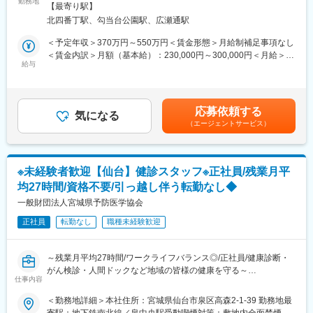
医療機関へ訪問し、臨床検査（血液検査や尿検査など）受託サー
勤務地
きます。
【最寄り駅】
ビスの提案をお任せします。
・社外への研修制度も充実しています。（規定に基づき金額会社
北四番丁駅、勾当台公園駅、広瀬通駅
負担）
＜当社の臨床検査受託サービスについて＞
＜予定年収＞370万円～550万円＜賃金形態＞月給制補足事項なし
医療機関が、正確で迅速な“診断”を行うための第一歩となるのが、
＜賃金内訳＞月額（基本給）：230,000円～300,000円＜月給＞
■当社について：
尿検査や血液検査、病理検査などの「臨床検査」です。「病院内
給与
230,000円～300,000円＜昇給有無＞有＜残業手当＞有＜給与補足
障害・難病をお持ちの方々の「生まれてきてよかった」を創り続
では検査業務ができない」「高度な検査業務を依頼したい」な
＞条件面はご経験スキル等から総合的に検討させていただきま
ける事を目的に、高齢者向け宅食事業、農業、自社商品づくり、
ど、各医療機関のニーズに合わせて、当社では、臨床検査の受託
す。■賞与：年2回（7月、12月）賃金はあくまでも目安の金額で
介護事業等を展開しています。
を行っています。
あり、選考を通じて上下する可能性があります。月給(月額)は固定
応募依頼する
当社のサービスは、病気の予防や早期発見、治療に貢献しており
気になる
手当を含めた表記です。
■当社の魅力／実績：
（エージェントサービス）
ます。
・宮城県「女性のチカラを活かす企業」認証
・経済産業省「地域未来牽引企業」選出
＜具体的な業務内容＞
・復興庁「新しい東北」復興創生顕彰
・病院や診療所など、医療機関への定期訪問
・介護労働安定センター「優良事業所」
※未経験者歓迎【仙台】健診スタッフ※正社員/残業月平
└既存7割、新規3割
・経済産業省「健康経営優良法人」
均27時間/資格不要/引っ越し伴う転勤なし◆
※臨床検査に関する情報提供、顧客のニーズに合わせた検査方法や
検査項目の提案、アフターフォローなどを行います。
一般財団法人宮城県予防医学協会
変更の範囲：無
正社員
転勤なし
職種未経験歓迎
・受託した臨床検査の結果報告
・臨床検査受託サービスの契約
・検査用機器の準備、書類作成
～残業月平均27時間/ワークライフバランス◎/正社員/健康診断・
がん検診・人間ドックなど地域の皆様の健康を守る～
■入社後のフォロー体制：
仕事内容
入社後はOJTでサポートします。その他、勉強会なども実施して
＜各種健康診断・人間ドック・特定健診・特定保健指導を行う当
＜勤務地詳細＞本社住所：宮城県仙台市泉区高森2-1-39 勤務地最
おります。
協会にて、巡回健診のスタッフ業務をお任せします＞