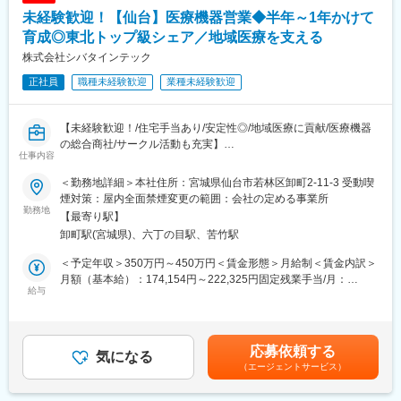
※臨床検査に関する情報提供、顧客のニーズに合わせた検査方法や
機器「カセッテ型DR」などを取り扱っております。
未経験歓迎！【仙台】医療機器営業◆半年～1年かけて
検査項目の提案、アフターフォローなどを行います。
育成◎東北トップ級シェア／地域医療を支える
変更の範囲：会社の定める業務
・受託した臨床検査の結果報告
株式会社シバタインテック
・臨床検査受託サービスの契約
正社員
職種未経験歓迎
業種未経験歓迎
・検査用機器の準備、書類作成
■入社後のフォロー体制：
【未経験歓迎！/住宅手当あり/安定性◎/地域医療に貢献/医療機器
入社後はOJTでサポートします。その他、勉強会なども実施して
の総合商社/サークル活動も充実】
おります。
仕事内容
★臨床検査は理系分野になりますが、営業職は文系出身の社員が
■業務概要：
多数活躍しております！
＜勤務地詳細＞本社住所：宮城県仙台市若林区卸町2-11-3 受動喫
東北地方にて医療用品の販売を行っている同社にて、医療機関の
煙対策：屋内全面禁煙変更の範囲：会社の定める事業所
医師・看護師などの方々に向けて、医療機器の提案・販売を行い
勤務地
■組織：
【最寄り駅】
ます。
5名程度の組織となります。幅広い年代の社員が活躍しておりま
卸町駅(宮城県)、六丁の目駅、苦竹駅
はじめはマスク、注射針、ガーゼなどの消耗品からスタートし、
す。
将来的には新病院の立ち上げタイミングや大型の医療機器の導入
＜予定年収＞350万円～450万円＜賃金形態＞月給制＜賃金内訳＞
のタイミングでMRIなどの提案も行って頂きます。地域の医療に
■働き方：
月額（基本給）：174,154円～222,325円固定残業手当/月：
貢献するやりがいある仕事です。
給与
・年間休日：125日
60,846円～77,675円（固定残業時間32時間0分/月）超過した時間
・週休2日制：日曜・祝日+シフト制で1日休み
外労働の残業手当は追加支給＜月給＞235,000円～300,000円（一
■配属詳細：
・残業代は全額支給
律手当を含む）＜昇給有無＞有＜残業手当＞有＜給与補足＞※予定
医療現場向けのメディカル事業部、臨床検査部門向けのクリニカ
年収はあくまでも目安の金額であり、選考を通じて上下する可能
応募依頼する
ル部門、開業医向けの営業部門のいずれかに配属可能性がありま
気になる
・平均勤続年数：14.6年
性があります。※固定残業金額は給与によって異なります。■昇
（エージェントサービス）
す。
・平均有給休暇取得日数：12.6日
給：年1回■賞与：年2回（昨年実績：3カ月以上）賃金はあくまで
各営業所によって規模感は異なりますが、営業人員は10名～30名
・育児休業取得率：男性→66.7%、女性→100％
も目安の金額であり、選考を通じて上下する可能性があります。