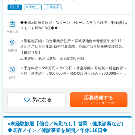
■キャリアパス
正社員
転勤なし
上場企業
経験やスキルなどによりますが、組織のマネジメント業務へステ
ップアップや、スペシャリストとして業務を極めていっていただ
くことも可能です。
◆◆SIer出身者歓迎！/Uターン、Iターンの方も活躍中！/転勤無し/
リモート可/WLB◎◆◆
■働きやすい環境
仕事内容
■概要
◎業務都合に合わせ、直行直帰やリモートワークを柔軟に活用で
全国に450店舗以上を展開する「なの花薬局」をはじめ、医療イ
＜勤務地詳細＞仙台事業所住所：宮城県仙台市青葉区中央2-11-1
きます。
ンフラを支える多角的な事業を展開する当社にて、クラウドエン
オルタス仙台ビル2F勤務地最寄駅：各線／仙台駅受動喫煙対策：
◎残業は月平均15時間程度なので、ワークライフバランスを重視
ジニアとしてご活躍いただける方を募集いたします。
勤務地
屋内全面禁煙変更の範囲：会社の定める事業所（リモートワーク
することができます。
【最寄り駅】
含む）
◎産休・育休取得後の復帰率も約98％など、高い定着率が特徴
広瀬通駅、あおば通駅、仙台駅(地下鉄)
■業務内容
で、長期的な就業が可能です。
流通システム部にて、クラウドエンジニアとしてAWSを中心とし
＜予定年収＞550万円～700万円＜賃金形態＞月給制＜賃金内訳＞
たクラウドインフラの設計・構築・運用保守をお任せします。ま
月額（基本給）：300,000円～450,000円＜月給＞300,000円～
■当社の特徴
た、AWSでのセキュリティ環境構築のリードも担っていただく予
給与
450,000円＜昇給有無＞有＜残業手当＞有＜給与補足＞※残業代は
当社は医薬品ネットワーク事業・調剤薬局事業・賃貸設備関連事
定です。
別途支給します。給与詳細は前職給与を参照の上、相談し決定致
業・給食事業・訪問介護事業等、地域の「医・食・住」のインフ
調剤薬局向けの各種自社システムは、店舗数拡大やサービス高度
します。■賞与：年2回支給（合計3か月分支給）賃金はあくまで
ラとして地域住民の健康を支えるトータルサービス事業を展開し
化に伴い、今後さらなる強化を予定。事業成長を支える重要なポ
も目安の金額であり、選考を通じて上下する可能性があります。
ています。地域に根差した医療サービスの提供を目指し、医薬連
応募依頼する
ジションとして、裁量を持って技術選定や改善提案にも関われま
気になる
月給(月額)は固定手当を含めた表記です。
携による細やかな医療・サービスの提供を行っております。
（エージェントサービス）
す。
調剤薬局事業では全国435店舗を展開、医薬品ネットワーク加盟
件数は47都道府県で合計8,912件（2023年8月末）を全国各地で事
■技術成長を後押しする環境
業を展開しています。
AWS関連資格取得、技術書購入、外部研修などは会社が費用を負
※未経験歓迎【仙台／転勤なし】営業（健康診断など）
担。新しい技術への挑戦を後押しする風土があり、「やりたい」
変更の範囲：会社の定める業務
◆既存メイン／健診事業を展開／年休118日◆
と手を挙げればチャレンジできる環境です。