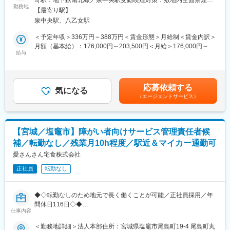
寄駅：地下鉄南北線／泉中央駅受動喫煙対策：敷地内全面禁煙変
★臨床検査は理系分野になりますが、営業職は文系出身の社員が
勤務地
更の範囲：会社の定める事業所
多数活躍しております！
【最寄り駅】
■職務内容について：
泉中央駅、八乙女駅
巡回健診の際に以下業務を担当いただきます。
■組織：
・身体計測
＜予定年収＞336万円～388万円＜賃金形態＞月給制＜賃金内訳＞
5名程度の組織となります。幅広い年代の社員が活躍しておりま
・PC使用の受付及び検体（血液等）取り扱い業務
月額（基本給）：176,000円～203,500円＜月給＞176,000円～
す。
・物品発注・管理、
給与
203,500円＜昇給有無＞有＜残業手当＞有＜給与補足＞※給与は経
・予定表作成やスタッフ配置他一般事務（PC使用）など
験・能力を考慮して決定します■賞与：年2回（2.5～4.5ヶ月分
■働き方：
※巡回健診は健診バス等にて宮城県内（一部県外あり）の各健診会
評価により変動）■昇給：あり（0円～5,000円 前年度実績）賃
・年間休日：125日
場へ移動します。
金はあくまでも目安の金額であり、選考を通じて上下する可能性
・週休2日制：日曜・祝日+シフト制で1日休み
応募依頼する
気になる
があります。月給(月額)は固定手当を含めた表記です。
・残業代は全額支給
（エージェントサービス）
■組織構成：
正社員18名体制になります。この他に多くの臨時職員の方などに
・平均勤続年数：14.6年
も協力いただき、業務遂行いただきます。
・平均有給休暇取得日数：12.6日
・育児休業取得率：男性→66.7%、女性→100％
【宮城／塩竈市】障がい者向けサービス管理責任者候
■入社後の流れ：
補／転勤なし／残業月10h程度／駅近＆マイカー通勤可
まずは既存社員の方と検診現場に行っていただき、現場で一緒に
■各種手当について：
業務をこなしながら、
愛さんさん宅食株式会社
家族手当、住宅手当あり
徐々に覚えていただく予定になります。
正社員
転勤なし
■当社について：
■就業環境について：
当社は、臨床検査を軸とした事業を展開、「メディカル」と「サ
繁忙期と閑散期が明確に分かれているので、ワークライフバラン
イエンス」の融合による独自のスタイルで新たなビジネスモデル
◆◇転勤なしのため地元で長く働くことが可能／正社員採用／年
スを両立しながらはたらくことが可能です。
を確立し、広い視野を持って日本の医療の発展に貢献してきまし
間休日116日◇◆
仕事内容
た。社名が表にでることはなかなかありませんが私たちのサービ
■当協会について：
スで皆さんの日常生活を支えています。
■業務概要：
＜勤務地詳細＞法人本部住所：宮城県塩竈市尾島町19‐4 尾島町丸
『お客様のニーズを迅速かつ的確に捉え、精度の高い検査技術を