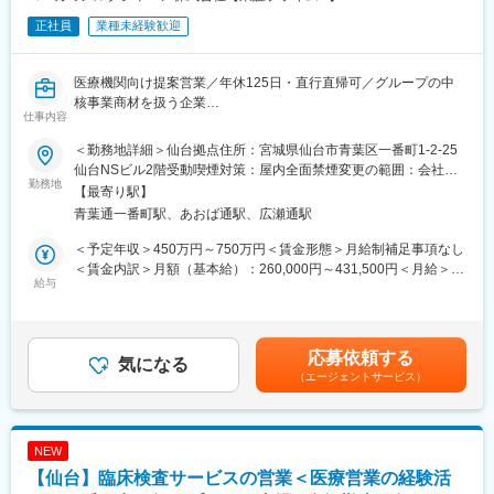
正社員
業種未経験歓迎
医療機関向け提案営業／年休125日・直行直帰可／グループの中
核事業商材を扱う企業
仕事内容
■業務内容：
担当エリアの病院や代理店向けに、健康診断やレントゲン検査、
＜勤務地詳細＞仙台拠点住所：宮城県仙台市青葉区一番町1-2-25
エコー検査などで使われる診断機器・医療機器の提案をお任せし
仙台NSビル2階受動喫煙対策：屋内全面禁煙変更の範囲：会社の
ます。
勤務地
定める事業所
【最寄り駅】
※1日に5～6件の病院、クリニックを訪問
青葉通一番町駅、あおば通駅、広瀬通駅
■担当商材
国内市場でトップクラスのシェアを誇るレントゲン機器「カセッ
＜予定年収＞450万円～750万円＜賃金形態＞月給制補足事項なし
テ型DR」など、業界でも注目されている動態解析等の最新のソリ
＜賃金内訳＞月額（基本給）：260,000円～431,500円＜月給＞
ューション機器を担当いただきます。
給与
260,000円～431,500円＜昇給有無＞有＜残業手当＞有＜給与補足
※製品例：CR（コンピュテッドラジオグラフィー）、FPD（フラ
＞※給与詳細は前職・経験を考慮し、同社社内規定に準じ決定しま
ットパネルディテクター）、超音波診断装置、医用画像情報シス
す。■昇給：年1回■賞与：年2回（6月、12月）賃金はあくまでも
テムなど
目安の金額であり、選考を通じて上下する可能性があります。月
応募依頼する
■1日の流れ（一例）
気になる
給(月額)は固定手当を含めた表記です。
（エージェントサービス）
9：15～ メールチェック
10：30～ 自宅から社用車で訪問先へ移動
12：00～ Aクリニックで商談→Bクリニックで商談
14：00～ 昼食
NEW
15：10～ C病院訪問→D病院訪問
【仙台】臨床検査サービスの営業＜医療営業の経験活
18：00～ Eクリニックで商談