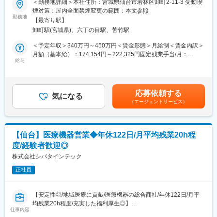
＜勤務地詳細＞本社住所：宮城県仙台市若林区卸町2-11-3 受動喫
・介護労働安定センター「優良事業所」
・医療機関の医師・看護師などの方々に向けて、医療機器の提
煙対策：屋内全面禁煙変更の範囲：本文参照
・経済産業省「健康経営優良法人」
案・販売を行います。はじめはマスク、注射針、ガーゼなどの消
勤務地
【最寄り駅】
耗品からスタートし、将来的には新病院の立ち上げタイミングや
変更の範囲：無
卸町駅(宮城県)、六丁の目駅、苦竹駅
大型の医療機器の導入のタイミングでMRIなどの提案も行って頂
きます。地域の医療に貢献するやりがいある仕事です。
＜予定年収＞340万円～450万円＜賃金形態＞月給制＜賃金内訳＞
月額（基本給）：174,154円～222,325円固定残業手当/月：
■医療業界未経験でも安心の教育体制：
給与
60,846円～77,675円（固定残業時間45時間0分/月）超過した時間
・入社時の導入研修に加え、3か月～最大1年程度は先輩に同行し
外労働の残業手当は追加支給＜月給＞235,000円～300,000円（一
OJTで営業先、納品先、商材を覚えていただきます（期間はご経
律手当を含む）＜昇給有無＞有＜残業手当＞有＜給与補足＞※予定
験によって変動がございます）。その間は営業目標がつかない育
年収はあくまでも目安の金額であり、選考を通じて上下する可能
応募依頼する
成期間となりますので、仕事を覚えることに集中できます。
気になる
性があります。※固定残業金額は給与によって異なります。■昇
（エージェントサービス）
・メーカー営業との同行や勉強会等もございますので、製品につ
給：年1回■賞与：年2回（昨年実績：3カ月以上）賃金はあくまで
いて覚えていただくことが可能ですし、製品詳細についてはメー
も目安の金額であり、選考を通じて上下する可能性があります。
カー営業の方にもフォロー頂けます。
月給(月額)は固定手当を含めた表記です。
【仙台】医療機器営業◆年休122日/月平均残業20h程
■配属詳細：
度/経験者歓迎◎
・整形外科部門をサポートするオーソペディック事業部配属とな
ります。営業のエキスパートが所属しており、約10名の組織で
株式会社シバタインテック
す。主な取扱商品には、外傷の治療で骨折部を固定するプレー
正社員
ト、スクリュー、 髄内釘をはじめ、加齢などによる変形性関節症
や、 慢性関節リウマチの治療で機能再建に使用される人工関節な
どがあります。これらの商品が患者様へ使用される前に、先生方
【安定性◎/地域医療に貢献/医療機器の総合商社/年休122日/月平
との打ち合わせを重ね、 その症例に最適な商品をご提供し、治療
均残業20h程度/充実した福利厚生◎】
が円滑に行なえるようサポートを 行なうことが我々の使命と考え
仕事内容
ております。