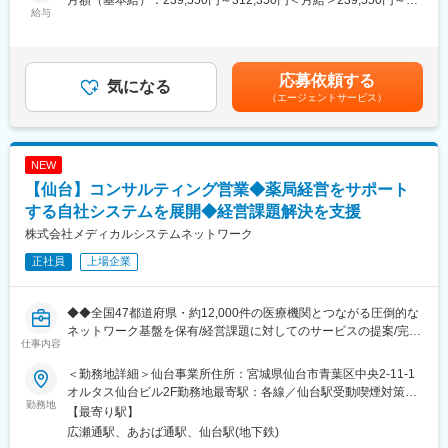
月額（基本給）：239,550円～312,350円＜月給＞239,550円～
・取扱製品：生体情報モニタ、スポットチェックモニタ、血圧脈
給与
意識し、安心・安全を強化して、付加価値をお届けすることを最
312,350円＜昇給有無＞有＜残業手当＞有＜給与補足＞■営業外勤
波検査装置、血圧計など
大の目標としています。扱う商材も幅広く、お客様の課題やニー
手当あり■早出残業手当あり（実績に応じて支給）■賞与：年2回
・営業先：医師、看護師、臨床工学技士、販売代理店
ズに沿ったご提案が可能です。
賃金はあくまでも目安の金額であり、選考を通じて上下する可能
・営業スタイル：代理店と協力して医療機関へ営業活動を行いま
・医療業界は私たちの生活に無くてはならない非常に社会的意義
性があります。月給(月額)は固定手当を含めた表記です。
応募依頼する
す。基本的に事務所へ出社しますが、直行直帰をする場合もあり
気になる
の高い業界で、コロナ禍においても安定した業績を残していま
（エージェントサービス）
ます。全員に社用車を貸与しています。
す。地域に根付いた事業運営をしており、今後も安定した成長が
・担当顧客数：病院数は一人当たり数十施設を担当いただきま
見込めます。
す。
・製品単価：数十万円～数百万円
変更の範囲：会社の定める業務
NEW
・競合優位性：フクダ電子とオムロンヘルスケアの両社の商品を
【仙台】コンサルティング営業◆薬局経営をサポート
販売できるのは当社のみです。血圧計、体温計のデータを飛ば
し、病院の電子カルテに表示するなど、これまでにない画期的な
する自社システムを展開◆経営課題解決を支援
提案をする事ができます。
株式会社メディカルシステムネットワーク
正社員
上場企業
■研修：
業界経験をお持ちでなくても、研修やOJTを通じて医療業界の知
識やスキルを身につけ、現場で活躍いただける体制が整っていま
◆◆全国47都道府県・約12,000件の医療機関とつながる圧倒的な
す。具体的には半年間で独り立ちしてもらうために、入社時・50
ネットワーク基盤を保有/経営課題に対してのサービスの提案/完全
日目・150日目と3回に分けた研修プログラムを用意。人体のしく
仕事内容
週休2日制◆◆
みや製品知識を中心とし、座学と実技を交えた研修です。集合研
◆医薬品卸・医療業界で培った経験を「経営支援・コンサルティ
修の合間の期間は配属先でのOJTにてキャッチアップいただきま
＜勤務地詳細＞仙台事業所住所：宮城県仙台市青葉区中央2-11-1
ング型営業」へ昇華できるポジション
す。
オルタス仙台ビル2F勤務地最寄駅：各線／仙台駅受動喫煙対策：
◆単なる物売りではなく、薬局・医療機関の経営課題に真正面か
勤務地
屋内全面禁煙変更の範囲：会社の定める事業所（リモートワーク
【最寄り駅】
ら向き合い、地域医療を支える実感を得られる仕事
■長期就業できる環境：
含む）
広瀬通駅、あおば通駅、仙台駅(地下鉄)
■業務内容
・転勤：エリア内で発生する可能性あり ※全国転勤はございませ