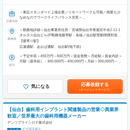
・視覚障がいを持つ施術師やドライバー等、多職種連携によるチ
ーム運営のリード
～東証スタンダード上場企業／リモートワークも可能／残業も少
なめなのでワークライフバランス充実～
■教育体制
仕事内容
入社後研修（3カ月程）。座学にて営業の基礎知識を学び、営業ロ
■業務内容：
＜勤務地詳細＞仙台事業所住所：宮城県仙台市青葉区中央2-11-1
ープレや商品知識の勉強会等も実施営業同行は先輩社員が行いま
全国で400店舗以上調剤薬局【なの花薬局】を展開している当社
オルタス仙台ビル2F勤務地最寄駅：各線／仙台駅受動喫煙対策：
す。入社から3ヶ月程で独り立ちを想定しております。
において、クラウドエンジニアとして業務を担当して頂きます。
勤務地
屋内全面禁煙変更の範囲：無
【最寄り駅】
現在システム開発、構築強化しており、今後の事業展開、店舗増
■在宅マッサージとは
広瀬通駅、あおば通駅、仙台駅(地下鉄)
加を見据えてクラウドエンジニアを急募いたします。
国家資格である「あん摩マッサージ指圧師・鍼灸師」のみが利用
具体的な業務としては、システム開発におけるクラウドインフラ
＜予定年収＞450万円～600万円＜賃金形態＞月給制＜賃金内訳＞
者の自宅に訪問して施術を行うサービスです。高齢者の方も住み
部分の検討構築及び運用保守作業をお願いしたいと考えておりま
月額（基本給）：300,000円～400,000円＜月給＞300,000円～
慣れた環境での療養を望む方も多く、病院から民間へ移行する流
す。
給与
400,000円＜昇給有無＞有＜残業手当＞有＜給与補足＞※残業代は
れが強まっている現代では、市場規模がますます拡大していくも
別途支給します。給与詳細は前職給与を参照の上、相談し決定致
のと予測されます
■組織構成：
します。■賞与：年2回支給（合計3か月分支給）賃金はあくまで
システム本部は59名で構成されており、年齢も20代～50代まで幅
も目安の金額であり、選考を通じて上下する可能性があります。
■やりがい
応募依頼する
広く在籍しております。
気になる
月給(月額)は固定手当を含めた表記です。
「最近おじいちゃんが明るくなった」「おばあさんが笑顔をよく
（エージェントサービス）
見せるようになった」と、
■キャリアパス：
ご利用者様だけではなく、ご家族からの喜びの声も多く届きます
経験やスキルなどによりますが、マネジメント業務へとステップ
超高齢社会における「生活の質」を支えることが出来ていると、
アップや、スペシャリストとして業務を極めていっていただくこ
誇りをもって働くことが出来るお仕事です
【仙台】歯科用インプラント関連製品の営業◇異業界
とも可能です。
歓迎／世界最大の歯科用機器メーカー
■当社について：
■魅力：
デンツプライシロナ株式会社
2000年に創業し、在宅医療の方へのマッサージを始めとする訪問
業務に関係する技術書籍の購入や研修参加費などは会社が費用負
サービスを手がけている当社