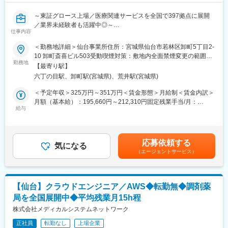
呼び出し手当、待機手当、時間外出勤手当などはしっかり完備さ
て、事業計画や病院経営の改善にも繋がるため、貢献性が高いで
れております。
す。
～東証グロース上場／医療関連サービスを全国で397拠点に展開
■研修制度：各営業所の先輩社員とOJT形式で半年～1年程度かけ
／業界未経験者も活躍中◎～
て育成を行います。過去にも未経験の方も多く入社していますの
仕事内容
■充実した福利厚生◎
でご安心ください。
社宅制度や各種手当、持株会、毎年3万円分ポイント付与（旅行等
＼おすすめポイント／
＜勤務地詳細＞仙台事業所住所：宮城県仙台市若林区卸町5丁目2-
■長期的な就業可能：現在は勤続年数20年と在籍している方も多
に利用可）など、嬉しい福利厚生制度がございます。
・東証グロース上場企業であり、在宅医療ニーズの拡大を背景
10 卸町斎喜ビル503受動喫煙対策：敷地内全面禁煙変更の範囲：
数おり年齢層も20歳～50歳とバランスよく活躍しています。自己
に、今後も市場成長が期待できます。
勤務地
会社の定める事業所
都合の退職も3~5％と大手日系メーカーと同様に非常に長く働け
【最寄り駅】
・約3ヶ月の研修期間あり、営業基礎から業界知識、ロープレ、同
る環境です。
六丁の目駅、卸町駅(宮城県)、荒井駅(宮城県)
行まで段階的に学べる環境です。
■キャリアパス：機械だけでなく電気やIT・科学の知識も身に着け
・在宅医療サービスを通じて、ご利用者様やご家族からの感謝の
＜予定年収＞325万円～351万円＜賃金形態＞月給制＜賃金内訳＞
ることができます。エンジニアのキャリアパスは無限であり、社
声を実感できるため、「誰かの役に立ちたい」という思いを叶え
月額（基本給）：195,660円～212,310円固定残業手当/月：
内公募制度によりサービスマネージャーとして現場のマネジメン
られます。
給与
54,350円～58,698円（固定残業時間38時間0分/月）超過した時間
ト、本社工場での製品開発・改良、サービス体制の仕組み作りな
外労働の残業手当は追加支給＜月給＞250,010円～271,008円（一
ど積極的なキャリア構築が可能です。
■はじめに
律手当を含む）＜昇給有無＞有＜残業手当＞有＜給与補足＞■昇
「日本の在宅医療事情を明るくする」というビジョンがある当社
給：年1回（7月）■賞与：年2回（6月、12月）■モデル年収：・入
変更の範囲：会社の定める業務
応募依頼する
担当として、介護施設やケアマネージャーに対し在宅マッサージ
気になる
社3年目 主任クラス 年収487万円（月給31万×12＋インセン4万
（エージェントサービス）
サービスを提案します。
＋賞与各1ヵ月）賃金はあくまでも目安の金額であり、選考を通じ
て上下する可能性があります。月給(月額)は固定手当を含めた表記
■職務内容
です。
・担当エリア内のケアマネジャーや介護施設への定期訪問・サー
【仙台】クラウドエンジニア／AWS◆転勤無◆調剤薬
ビス案内
局を全国展開中◆平均残業月15h程
・利用者様のニーズヒアリングと最適なサービスの提案
・信頼獲得による紹介促進と地域ネットワークの構築
株式会社メディカルシステムネットワーク
・将来的な事業所のプレイングマネージャー業務（収支管理、ス
正社員
転勤なし
上場企業
タッフ育成）