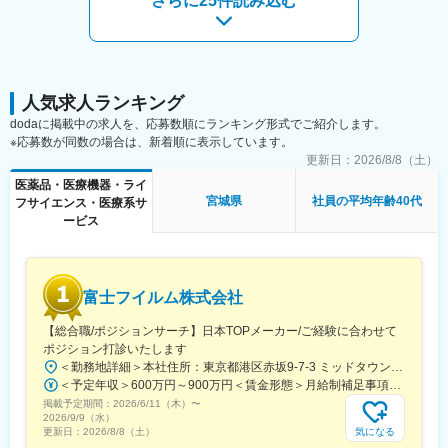
さらに25件読み込む
・小口現金管理
・日常経理業務
・月次・年次決算業務
総務・労務業務
・勤怠管理
人気求人ランキング
・就業規則の管理・運用
dodaに掲載中の求人を、応募数順にランキング形式でご紹介します。
・社内行事の企画・運営
※応募数が同数の場合は、新着順に表示しています。
・備品管理
更新日：
2026/8/8（土）
・各種契約書の管理
医薬品・医療機器・ライ
宮城県
社員の平均年齢40代
フサイエンス・医療系サ
■組織構成：
ービス
総務課は3名体制となります。先輩社員や上長が、丁寧に指導いた
します。
■商材：介護業務支援ソフト「ケア樹」について
富士フイルム株式会社
介護事業者の「経営難」「人手不足」を解決すべく「簡単」「安
心」「低価格」を目指し開発された介護業務支援ソフトです。
【総合職/ポジションサーチ】日本TOPメーカー/ご経験に合わせて
2012年にリリースしてから、現在全国で約4,000の事業所の導入
ポジション打診いたします
実績となっています。コスト、業務改善、経営改善の悩みを解決
＜勤務地詳細＞本社住所：東京都港区赤坂9-7-3 ミッドタウン・ウェスト勤務地最寄駅：東京メトロ日比谷線／都営大江戸線／六本木駅受動喫煙対策：敷地内全面禁煙
するためにシステムによって可視化することが可能です。
＜予定年収＞600万円～900万円＜賃金形態＞月給制補足事項なし＜賃金内訳＞月額（基本給）：300,000円～500,000円＜月給＞300,000円～500,000円＜昇給有無＞有＜残業手当＞有賃金はあくまでも目安の金額であり、選考を通じて上下する可能性があります。月給(月額)は固定手当を含めた表記です。
掲載予定期間：
■当社について：
2026/6/11（木）
〜
2026/9/9（水）
杜の都仙台に良い樹（事業）を創る会社という企業理念のもと創
気になる
更新日：
2026/8/8（土）
業。1本目の樹・介護業務支援ソフト「ケア樹」は豊かな高齢社会