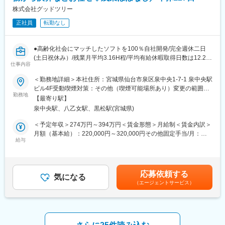
事業を展開しています。
株式会社グッドツリー
■当協会について：
変更の範囲：会社の定める業務
正社員
転勤なし
『お客様のニーズを迅速かつ的確に捉え、精度の高い検査技術を
もって、みなさまに喜ばれ信頼される健診をお届けする』がモッ
トーです。
●高齢化社会にマッチしたソフトを100％自社開発/完全週休二日
【健康日本２１】の基本方針をふまえ、みなさまの健康づくりや
(土日祝休み）/残業月平均3.16H程/平均有給休暇取得日数は12.2日
生涯にわたる健康管理のお手伝いをさせていただくために、みな
仕事内容
●
さま一人一人に目を向けた細やかなサービスをご提供いたしま
＜勤務地詳細＞本社住所：宮城県仙台市泉区泉中央1-7-1 泉中央駅
す。
■業務内容：
ビル4F受動喫煙対策：その他（喫煙可能場所あり）変更の範囲：
管理部門スタッフとして、総務課で経理を中心としたバックオフ
勤務地
会社の定める事業所
変更の範囲：会社の定める業務
【最寄り駅】
ィス業務を担っていただきます。
泉中央駅、八乙女駅、黒松駅(宮城県)
入社後は営業事務からスタートし、業務に慣れた段階で経理・総
務・人事などへ業務領域を広げ、会社全体を支える役割として活
＜予定年収＞274万円～394万円＜賃金形態＞月給制＜賃金内訳＞
躍できるポジションです。
月額（基本給）：220,000円～320,000円その他固定手当/月：
給与
9,000円＜月給＞229,000円～329,000円＜昇給有無＞有＜残業手
■具体的な職務内容：
当＞有＜給与補足＞■賞与：年1回（前年実績0.4ヵ月分）賃金はあ
契約管理（営業）入社後のメイン業務
くまでも目安の金額であり、選考を通じて上下する可能性があり
・新規契約のシステム登録
ます。月給(月額)は固定手当を含めた表記です。
応募依頼する
・既存契約の更新手続き・見積書作成
気になる
（エージェントサービス）
・請求書・領収書の発行
※ゆくゆくは以下、経理・総務担当をお任せ致します。
経理業務
・会計ソフトへの仕訳入力