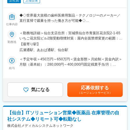
正社員
上場企業
担する等、エンジニアの就業環境をサポートする体制が整ってい
北海道～沖縄まで全国300以上の事業所を構え、ご利用者様の快
ます。
適な生活を支えています
2019年には東証グロースに上場し、より安定した企業基盤となり
◆◇世界最大規模の歯科医療用製品・テクノロジーのメーカー／
■当社の特徴：
ました。今後さらなる事業拡大を予定しています
直行直帰で裁量を持った働き方が可能◆◇
当社は医薬品ネットワーク事業・調剤薬局事業・賃貸設備関連事
仕事内容
業・給食事業・訪問介護事業等、地域の「医・食・住」のインフ
変更の範囲：会社の定める業務
■職務内容：
＜勤務地詳細＞仙台支店住所：宮城県仙台市青葉区花京院2-1-65
ラとして
仙台を拠点として東北３県をメインに、地域における歯科インプ
いちご花京院ビル2階受動喫煙対策：屋内全面禁煙変更の範囲：会
地域住民の健康を支えるトータルサービス事業を展開していま
ラント関連製品を主とした弊社製品のセールスをご担当いただき
勤務地
社の定める事業所
す。地域に根差した医療サービスの提供を目指し、医薬連携によ
【最寄り駅】
ます。
る細やかな
広瀬通駅、あおば通駅、仙台駅
・歯科医院、病院歯科、および大学歯学部に対する歯科用インプ
医療・サービスの提供を行っております。
ラントと関連する製品の提案・販売
＜予定年収＞450万円～650万円＜賃金形態＞月給制＜賃金内訳＞
調剤薬局事業では全国472店舗を展開、医薬品ネットワーク加盟
・歯科医院と技工所と直接コミュニケーションをとり、リレーシ
月額（基本給）：280,000円～400,000円固定残業手当/月：
件数は47都道府県で約11,678件（2025年11月末）を全国各地で
ョンシップの強化と新規顧客の開拓
給与
43,750円～62,500円（固定残業時間20時間0分/月）超過した時間
事業を展開しています。
・製品の情報提供や、販売後のフォローアップ、取扱いの説明・
外労働の残業手当は追加支給＜月給＞323,750円～462,500円（一
デモの実施など
律手当を含む）＜昇給有無＞有＜残業手当＞有＜給与補足＞※給与
■就業環境：
・弊社製品の紹介・案内
詳細は経験・能力・スキルに応じ、選考の過程を通じて決定しま
残業は月平均15時間程度なので、ワークライフバランスを重視す
応募依頼する
・一部の販売代理店(ディーラー)への製品説明会、販促企画の提
気になる
す。※上記の予定年収は各種手当およびインセンティブを含む金額
ることができます。
（エージェントサービス）
案・実行
です。※上記予定年収はあくまでも目安の金額であり、選考を通じ
リモートワークも業務に応じて可能ですので、効率のいい働き方
て上下する可能性があります。■給与改定：年1回（4月）賃金は
も実現可能です。
■担当予定エリア：北東北３エリア
あくまでも目安の金額であり、選考を通じて上下する可能性があ
産休・育休取得後の復帰率も約98％など、高い定着率が特徴で、
※日帰又は宿泊出張あり
ります。月給(月額)は固定手当を含めた表記です。
長期的な就業が可能です。
【仙台】ITソリューション営業◆医薬品 在庫管理の自
社システム◆リモート可◆転勤なし
■業務の特徴と魅力：
変更の範囲：会社の定める業務
営業所に縛られず直行直帰でのセルフ・マネジメントの働き方に
株式会社メディカルシステムネットワーク