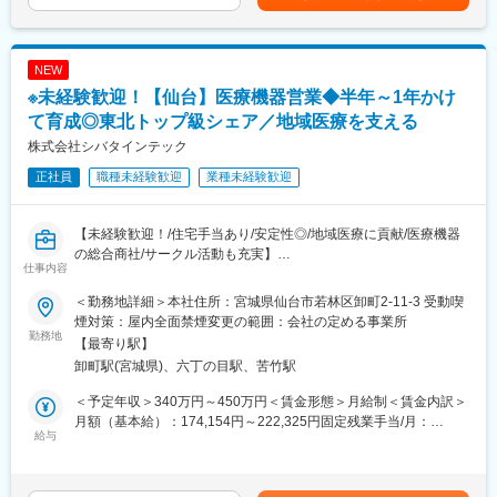
給：年1回■賞与：年2回（昨年実績：3カ月以上）賃金はあくまで
・保守点検：定期的な機器の保守・点検を実施し、正常な使用状
変更の範囲：会社の定める業務
も目安の金額であり、選考を通じて上下する可能性があります。
況を確認。
月給(月額)は固定手当を含めた表記です。
・酸素ボンベ配達：外出時や緊急時に使用する酸素ボンベを配
NEW
送。
※未経験歓迎！【仙台】医療機器営業◆半年～1年かけ
・トラブル対応：機器故障や不具合発生時の迅速な対応。
・回収業務：患者が機器を離脱した際の機器・ボンベ回収。
て育成◎東北トップ級シェア／地域医療を支える
株式会社シバタインテック
利用者様のご家庭に直接訪問する仕事のため、患者様やご家族に
正社員
職種未経験歓迎
業種未経験歓迎
対し誠実で丁寧な対応が求められます。
また、安全意識と責任感を持ち、医療事故防止に努めることが重
要です。
【未経験歓迎！/住宅手当あり/安定性◎/地域医療に貢献/医療機器
の総合商社/サークル活動も充実】
■育成体制
仕事内容
・入社時の導入研修や、1年程度のOJT（期間は人によって変動
■業務概要：
有）、メーカー勉強会など有。
＜勤務地詳細＞本社住所：宮城県仙台市若林区卸町2-11-3 受動喫
東北地方にて医療用品の販売を行っている同社にて、医療機関の
・お客様のご家庭訪問時には先輩社員が慣れるまで同行するた
煙対策：屋内全面禁煙変更の範囲：会社の定める事業所
医師・看護師などの方々に向けて、医療機器の提案・販売を行い
勤務地
め、安心して挑戦できる環境です。
【最寄り駅】
ます。
卸町駅(宮城県)、六丁の目駅、苦竹駅
はじめはマスク、注射針、ガーゼなどの消耗品からスタートし、
■緊急対応について
将来的には新病院の立ち上げタイミングや大型の医療機器の導入
お客様宅で急を要する事態が発生した場合は当番制にて対応を進
＜予定年収＞340万円～450万円＜賃金形態＞月給制＜賃金内訳＞
のタイミングでMRIなどの提案も行って頂きます。地域の医療に
めます。
月額（基本給）：174,154円～222,325円固定残業手当/月：
貢献するやりがいある仕事です。
給与
現在組織には6名が在籍しており、1名につき3回／月ほど当番に
60,846円～77,675円（固定残業時間32時間0分/月）超過した時間
入ります。
外労働の残業手当は追加支給＜月給＞235,000円～300,000円（一
■配属詳細：
緊急対応が発生することはほぼなく、月に1～2日程度。当番とな
律手当を含む）＜昇給有無＞有＜残業手当＞有＜給与補足＞※予定
医療現場向けのメディカル事業部、臨床検査部門向けのクリニカ