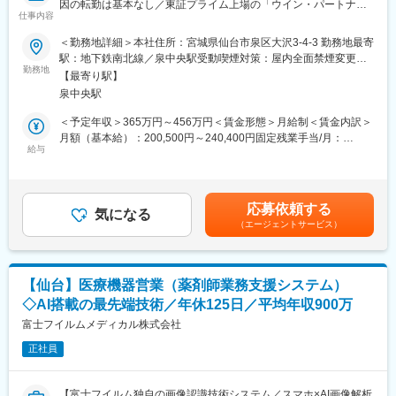
因の転勤は基本なし／東証プライム上場の「ウイン・パートナー
・産休・育休後復帰率100％
仕事内容
ズ」グループ】
・カフェスペースあり
・健康経営優良法人2024に選出
＜勤務地詳細＞本社住所：宮城県仙台市泉区大沢3-4-3 勤務地最寄
■業務概要：
駅：地下鉄南北線／泉中央駅受動喫煙対策：屋内全面禁煙変更の
営業担当として、担当エリアの医療機関に循環器領域の製品を提
勤務地
■配属詳細：
範囲：会社の定める事業所
【最寄り駅】
案・販売していただきます。※既存顧客メインの提案営業です。
同社のコアである「メディカル事業部」への配属となります。各
泉中央駅
営業所によって規模感は異なりますが、営業人員は10名～30名程
■業務イメージ：
度おります。
＜予定年収＞365万円～456万円＜賃金形態＞月給制＜賃金内訳＞
・提案先：循環器領域の医師をはじめとする医療従事者に加え、
月額（基本給）：200,500円～240,400円固定残業手当/月：
事務課や病院経営者（院長）など多岐にわたります。
給与
■同社の魅力：
47,000円～56,400円（固定残業時間30時間0分/月）超過した時間
・取扱製品：心筋梗塞や狭心症などの心臓疾病の検査・治療の際
・医薬品、医療機器、事務用品等をそれぞれ取り扱う専業商社が
外労働の残業手当は追加支給＜月給＞247,500円～296,800円（一
に使用する心臓カテーテルなど。※機器の安全使用のため、手術に
多い中で、同社は薬以外の病院における「すべて」を提案する総
律手当を含む）＜昇給有無＞有＜残業手当＞有＜給与補足＞■昇降
立ち会うこともございます。
合力を強みとして、どのような形でお客様のお役に立てるのかを
給：年1回（7月）■賞与：年2回（7・12月）■決算賞与（会社業績
応募依頼する
・担当施設数：一人当たり担当施設は平均1～3施設程度。原則と
気になる
意識し、安心・安全を強化して、付加価値をお届けすることを最
により）※年収は経験等を考慮し決定いたします。※固定時間外手
（エージェントサービス）
して3～4名単位のチームで担当することとなります。
大の目標としています。扱う商材も幅広く、お客様の課題やニー
当（30時間分）を超える残業代は別途支給いたします。賃金はあ
ズに沿ったご提案が可能です。
くまでも目安の金額であり、選考を通じて上下する可能性があり
■一日の流れ（一例）：
・医療業界は私たちの生活に無くてはならない非常に社会的意義
ます。月給(月額)は固定手当を含めた表記です。
【日中】
の高い業界で、コロナ禍においても安定した業績を残していま
【仙台】医療機器営業（薬剤師業務支援システム）
まずは納品する医療機器の検品や仕訳作業を行います。完了後、
す。地域に根付いた事業運営をしており、今後も安定した成長が
◇AI搭載の最先端技術／年休125日／平均年収900万
病院へ訪問し、現場との情報交換や提案活動を行います。また、
見込めます。
ご注文いただいた機器の納品や、院内の在庫管理も行い、医療現
富士フイルムメディカル株式会社
場での機器の安定供給を実現させます。※一日の訪問件数は2～3
変更の範囲：会社の定める業務
正社員
件程度。
【夕方】
当日使用した医療機器の確認と補充依頼を行います。その後、見
【富士フイルム独自の画像認識技術システム／スマホ×AI画像解析