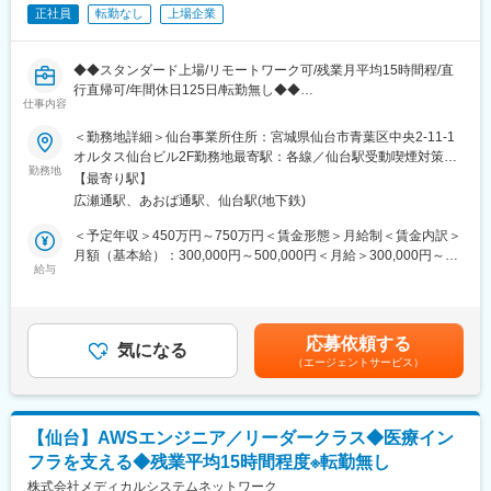
なります。
正社員
転勤なし
上場企業
各営業にはテリトリーがアサインされますので、各自でテリトリ
ー戦略を立案して営業活動を行っていただきます。歯科医師や歯
科技工士に対して、専門性の高い商材でのコンサルティング型・
◆◆スタンダード上場/リモートワーク可/残業月平均15時間程/直
提案型の営業をしたいという方には魅力的な仕事です。
行直帰可/年間休日125日/転勤無し◆◆
■製品の特徴：
仕事内容
■概要
歯科用インプラントならびに関連製品の分野で包括的なラインア
調剤薬局“なの花薬局”を全国に展開している当社。調剤薬局に対し
＜勤務地詳細＞仙台事業所住所：宮城県仙台市青葉区中央2-11-1
ップを提供しています。多彩なインプラント製品ラインアップ
て、医薬品の在庫管理システム拡販のために新組織を立ち上げま
オルタス仙台ビル2F勤務地最寄駅：各線／仙台駅受動喫煙対策：
と、豊富なエビデンスに裏付けられたユニークなポジショニング
した。新システム拡販のため営業メンバーを募集いたします。
勤務地
屋内全面禁煙変更の範囲：会社の定める事業所（リモートワーク
で圧倒的な知名力を誇り、日本におけるさらなるシェア拡大をめ
【最寄り駅】
含む）
目指しています。他業界からの出身者も数多く活躍していますの
広瀬通駅、あおば通駅、仙台駅(地下鉄)
■業務内容
で未経験でも安心してキャッチアップ可能な環境を整えていま
自社サービスである医薬品の在庫管理システム「LINCLE」
＜予定年収＞450万円～750万円＜賃金形態＞月給制＜賃金内訳＞
す。
（https://msnw-lincle.jp/）の新規導入の提案営業をお任せいたしま
月額（基本給）：300,000円～500,000円＜月給＞300,000円～
■当社の特徴：
す。
給与
500,000円＜昇給有無＞有＜残業手当＞有＜給与補足＞※残業代は
当社は、世界最大級の歯科医療用製品およびテクノロジーのメー
調剤薬局向けにどのように拡販していくのかを一緒に考えなが
別途支給します。給与詳細は前職給与を参照の上、相談し決定致
カーとして、世界の歯科業界と患者さんに向け、革新的なサービ
ら、実行いただきます。
します。■賞与：年2回支給（合計3か月分支給）賃金はあくまで
スを130年にわたり提供しています。デンタルソリューションカ
受注件数が個人目標として課されますが、立ち上げフェーズのサ
も目安の金額であり、選考を通じて上下する可能性があります。
ンパニーであるデンツプライシロナの総合的なソリューション製
応募依頼する
ービスであるため、数字だけではなく定性面を含めた評価となり
気になる
月給(月額)は固定手当を含めた表記です。
品には、消耗品、装置、テクノロジー、専門製品におよぶ主要な
（エージェントサービス）
ます。
製品ブランドがあります。
■配属組織
変更の範囲：会社の定める業務
事業拡大を見据えた組織増強のための募集となります。カスタマ
【仙台】AWSエンジニア／リーダークラス◆医療イン
ーサポート等、他チームメンバーと連携しながら、業務を進めて
フラを支える◆残業平均15時間程度※転勤無し
いただきます。
株式会社メディカルシステムネットワーク