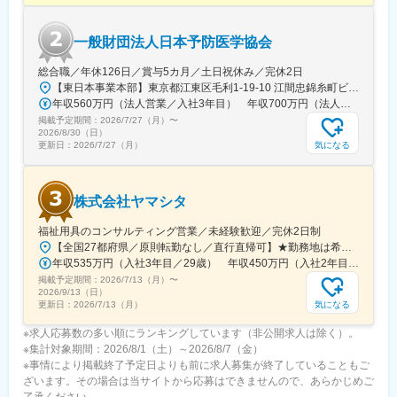
を実現するため、介護・福祉業界に向けた総合ITソリューション
へ進化しました。クラウド型介護ソフト「ケア樹」と最先端IT技
一般財団法人日本予防医学協会
術、AI、IoT、ロボット等との連携による革新的なクラウドサービ
スで介護・福祉業界の課題解決に貢献します。なお、当社は平成
総合職／年休126日／賞与5カ月／土日祝休み／完休2日
29年度、従業員を含めた企業、消費者、地域に良い効果を生み出
【東日本事業本部】東京都江東区毛利1-19-10 江間忠錦糸町ビル※訪問先からの直行直帰が可能です！＜アクセス＞・JR総武線（快速・各駅停車）／東京メトロ半蔵門線 錦糸町駅より徒歩5分・東京メトロ半蔵門線／都営新宿線 住吉駅より徒歩5分※受動喫煙対策:屋内全面禁煙
す優れた取組みを行う仙台の「四方よし」企業として表彰されて
年収560万円（法人営業／入社3年目） 年収700万円（法人営業・チームリーダー／入社5年目）
います。またJ-Startup TOHOKUにも選ばれました。
掲載予定期間：
2026/7/27（月）
〜
2026/8/30（日）
変更の範囲：会社の定める業務
気になる
更新日：
2026/7/27（月）
株式会社ヤマシタ
福祉用具のコンサルティング営業／未経験歓迎／完休2日制
【全国27都府県／原則転勤なし／直行直帰可】★勤務地は希望を考慮★拠点により車通勤OK※充足状況により、ご希望の勤務地での募集が終了している場合があります。※転居を伴う転勤の有無は、半年ごとに希望を伺い、選択いただけます。■東北■・宮城県（仙台市）■関東■・東京都（東京23区など）・神奈川県（横浜市など）・埼玉県（さいたま市など）・千葉県（千葉市など）・茨城県（水戸市）・栃木県（宇都宮市／足利市）・群馬県（前橋市）■東海■・愛知県（名古屋市／豊田市／豊橋市／小牧市）・静岡県（静岡市／浜松市／沼津市／焼津市／富士市）・岐阜県（岐阜市）・三重県（四日市市）■信越・北陸■・長野県（長野市）・山梨県（甲府市）・石川県（金沢市）・富山県（富山市）・福井県（福井市）■関西■・大阪府・兵庫県（神戸市／尼崎市／姫路市）・京都府（京都市）・奈良県（奈良市／天理市）・滋賀県（大津市／彦根市）・和歌山県（和歌山市／田辺市）■中国■・広島県（広島市）・岡山県（岡山市）■四国■・香川県（高松市）■九州■・福岡県（福岡市）
年収535万円（入社3年目／29歳） 年収450万円（入社2年目／26歳）
掲載予定期間：
2026/7/13（月）
〜
2026/9/13（日）
気になる
更新日：
2026/7/13（月）
※求人応募数の多い順にランキングしています（非公開求人は除く）。
※集計対象期間：2026/8/1（土）～2026/8/7（金）
※事情により掲載終了予定日よりも前に求人募集が終了していることもご
ざいます。その場合は当サイトから応募はできませんので、あらかじめご