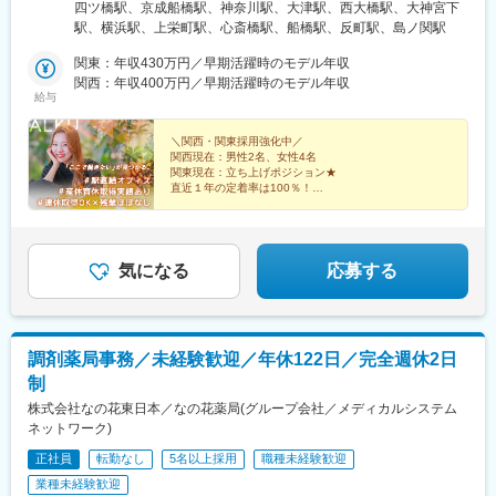
クセス〉・大阪メトロ四つ橋線「四ツ橋駅」徒歩2分・大阪メトロ
四ツ橋駅、京成船橋駅、神奈川駅、大津駅、西大橋駅、大神宮下
御堂筋線「心斎橋駅」徒歩4分・大阪メトロ長堀鶴見緑地線 「西
駅、横浜駅、上栄町駅、心斎橋駅、船橋駅、反町駅、島ノ関駅
大橋駅」徒歩3分・大阪メトロ四つ橋線「本町駅」徒歩9分【滋賀
支社】〒520-0051滋賀県大津市梅林1-3-10〈アクセス〉・JR琵琶
関東：年収430万円／早期活躍時のモデル年収
湖線・湖西線「大津駅」徒歩2分・京阪石山坂本線「島ノ関駅」徒
関西：年収400万円／早期活躍時のモデル年収
給与
歩10分◆関東エリア【千葉支社】〒273-0005千葉県船橋市本町3-
32-31SKビル弐番館101号室〈アクセス〉・京成本線「京成船橋
駅」徒歩5分・JR総武線「船橋駅」徒歩7分【横浜支社】〒221-
＼関西・関東採用強化中／
関西現在：男性2名、女性4名
0056横浜市神奈川区金港町6-3横浜金港町ビル201〈アクセス〉・
関東現在：立ち上げポジション★
各線「横浜駅」きた東口Aより徒歩5分・京急本線「神奈川駅」よ
直近１年の定着率は100％！
り徒歩約7分
全員が裁量をもって
自分らしく働ける環境です！
定時ピタッ。
急成長企業で
気になる
応募する
プライベートも大切にできる
採用人事をお任せします！
調剤薬局事務／未経験歓迎／年休122日／完全週休2日
制
株式会社なの花東日本／なの花薬局(グループ会社／メディカルシステム
ネットワーク)
正社員
転勤なし
5名以上採用
職種未経験歓迎
業種未経験歓迎