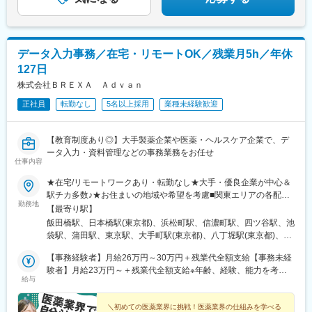
宿駅、西新宿五丁目駅、四谷三丁目駅、虎ノ門駅、九段下駅、東
池袋駅、竹橋駅、銀座一丁目駅、泉岳寺駅、築地市場駅、下落合
駅、大塚駅(東京都)、東京国際クルーズターミナル駅、大森海岸
駅、高島町駅
データ入力事務／在宅・リモートOK／残業月5h／年休
127日
株式会社ＢＲＥＸＡ Ａｄｖａｎ
正社員
転勤なし
5名以上採用
業種未経験歓迎
【教育制度あり◎】大手製薬企業や医薬・ヘルスケア企業で、デ
ータ入力・資料管理などの事務業務をお任せ
仕事内容
★在宅/リモートワークあり・転勤なし★大手・優良企業が中心＆
駅チカ多数♪★お住まいの地域や希望を考慮■関東エリアの各配属
勤務地
先での勤務┗東京都内、埼玉県、神奈川県、千葉県◎転居を伴う
【最寄り駅】
転勤はありません◎週数回の在宅案件あり⇒家庭の事情など、希
飯田橋駅、日本橋駅(東京都)、浜松町駅、信濃町駅、四ツ谷駅、池
望を最大限に考慮します◎経験に応じてフルリモートも相談可--配
袋駅、蒲田駅、東京駅、大手町駅(東京都)、八丁堀駅(東京都)、三
属先はアクセス抜群の好立地♪--千代田区／中央区／港区／新宿区
越前駅、宝町駅(東京都)、白金高輪駅、品川駅、新橋駅、汐留駅、
／豊島区／大田区など基本的に【最寄り駅から徒歩5～10分圏
【事務経験者】月給26万円～30万円＋残業代全額支給【事務未経
御成門駅、新宿駅、落合駅(東京都)、大塚駅前駅、千石駅、茗荷谷
内】の通いやすい駅チカオフィスがメインとなります！＜配属先
験者】月給23万円～＋残業代全額支給※年齢、経験、能力を考慮
駅、青砥駅、テレコムセンター駅、大森駅(東京都)、多摩川駅、五
給与
最寄り駅の一例＞飯田橋／日本橋／浜松町／信濃町／四ツ谷／池
の上、優遇します。※残業代は全額支給します（固定残業代はあり
反田駅、昭島駅、大宮駅(埼玉県)、さいたま新都心駅、南大塚駅、
袋／蒲田 など※(変更の範囲)上記を除く当社関連勤務地※過去の配
ません）。※試用期間3ヵ月（期間中の給与・待遇・雇用形態に差
川崎駅、横浜駅、あざみ野駅、青葉台駅、綱島駅、柏の葉キャン
属先は勤務地一覧に記載★配属先は業界トップクラス大手企業な
異はありません）。
＼初めての医薬業界に挑戦！医薬業界の仕組みを学べる
パス駅、大門駅(東京都)、国立競技場駅、麹町駅、東池袋駅、京急