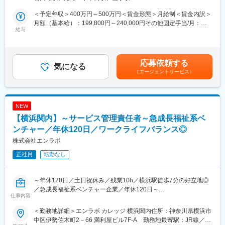
・医療処置の実施
・薬剤管理
＜予定年収＞400万円～500万円＜賃金形態＞月給制＜賃金内訳＞
・患者とその家族のサポート
月額（基本給）：199,800円～240,000円その他固定手当/月：
・チーム連携／意見交換など
給与
29,000円＜月給＞228,800円～269,000円＜昇給有無＞有＜残業手
当＞有＜給与補足＞※年齢、経験、能力を考慮のうえ、規定により
■働く環境：
決定します。■賞与：年2回※約3ケ月分■昇給：年1回■その他固定
年休120日、有給もとりやすく、残業がほぼ発生しないため、家
手当：調整手当6,000円、病棟手当23,000円■記載の月給に含まれ
応募依頼する
庭やプライベートを大切にでき、職員定着率は抜群です。また、
気になる
ないその他手当：・皆勤手当15,000円（皆勤時のみ支給）・夜勤
（エージェントサービス）
緊急入院の対応なども少なく、心にゆとりを持って患者様と向き
手当1回12,000円賃金はあくまでも目安の金額であり、選考を通
合える職場なので、年齢を重ねても活躍しやすく、定年後の再雇
じて上下する可能性があります。月給(月額)は固定手当を含めた表
用希望者も在籍しています。
記です。
NEW
■教育体制：
【横浜関内】～サービス管理責任者～急成長福祉系ベ
・OJTを中心に少しずつ業務を覚えていただきます。
・プリセプター制度（先輩看護師とのマンツーマンでの指導）を
ンチャー／年休120日／ワークライフバランス◎
導入しているので、わからないことをしっかり聞くことのできる
株式会社エンラボ
環境です。
正社員
転勤なし
・将来的には外部研修も想定しています。
■採用背景：
～年休120日／土日祝休み／残業10h／横浜駅徒歩7分の好立地◎
新しい病院に生まれ変わるにあたり、看護部では採用活動を強化
／急成長福祉系ベンチャー企業／年休120日～
していて、手厚い教育体制を整えています。リニューアル後は、
仕事内容
職員食堂や休憩室などの福利厚生が充実するほか、子育てや家族
自立訓練事業を運営／「誰もが自信を持てる社会を作る」の理念
の介護をしている方でも安心して勤務できる環境づくりに一層力
＜勤務地詳細＞エンラボ カレッジ 横浜関内住所：神奈川県横浜市
のもと、人が成長する仕組みや環境を社会作りを目指していま
を注ぐ方針です。
中区伊勢佐木町2－66 満利屋ビル7F-A 勤務地最寄駅：JR線／関