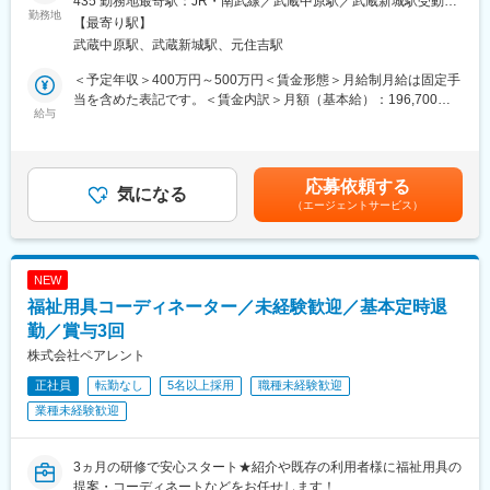
435 勤務地最寄駅：JR・南武線／武蔵中原駅／武蔵新城駅受動喫
9時30分：開所
にヒアリングしたうえで、最適な機器のご提案および納品・アフ
勤務地
煙対策：屋内全面禁煙変更の範囲：会社の定める事業所
10時～12時：プログラム
【最寄り駅】
ターフォローを担当していただきます。飛び込みやテレアポはな
12時～13時：お昼
武蔵中原駅、武蔵新城駅、元住吉駅
く、信頼関係を築いた既存顧客との関係強化に注力できる環境で
13時～：プログラム ／14時30分～：振り返り
す。
＜予定年収＞400万円～500万円＜賃金形態＞月給制月給は固定手
15時～：放課後
■業務詳細
当を含めた表記です。＜賃金内訳＞月額（基本給）：196,700円
16時：閉所
・担当エリア内の病院を定期的に訪問し、手術や治療内容に応じ
給与
～245,000円固定残業手当/月：84,300円～105,000円（固定残業
た医療機器のニーズをヒアリング
時間45時間0分/月）超過した時間外労働の残業手当は追加支給＜
■当社について：
・ドクターや医療スタッフとのコミュニケーションを通じて課題
月給＞281,000円～350,000円（一律手当を含む）＜昇給有無＞有
株式会社エンラボでは「誰もが自信を持てる社会を作る」を理念
や要望を吸い上げ、最適な機器（例：カテーテル等）の選定と提
＜残業手当＞有＜給与補足＞賃金はあくまでも目安の金額であ
に掲げ、ご本人のニーズを大切に考え、ご本人の力を引き出し自
応募依頼する
案
気になる
り、選考を通じて上下する可能性があります。賃金はあくまでも
立を目指した支援を行っています。
（エージェントサービス）
・納品業務、機器導入後のフォロー（新製品情報の提供や他院の
目安の金額であり、選考を通じて上下する可能性があります。月
ご自身の困りごとのきっかけとなっている障害特性によるアンバ
成功事例共有など）
給(月額)は固定手当を含めた表記です。
ランスさを知り、対処法を見つけ、自分の力で環境調整ができる
・医療機器の仕様説明や利用方法のレクチャー
など、ご本人が自信を持ってこれからの人生を歩んでいくため
・社内関係部署との連携による納期・在庫管理、トラブル対応
の、「生きる力」を養うためのサポートを行なっています。
NEW
■扱うサービス
福祉用具コーディネーター／未経験歓迎／基本定時退
主に手術や治療に使用する医療機器全般。最新機器や定番製品を
変更の範囲：無
幅広く取り扱います。
勤／賞与3回
■組織構成
株式会社ペアレント
営業部門は複数名体制で、20代～30代の若手社員も活躍してお
正社員
転勤なし
5名以上採用
職種未経験歓迎
り、チームで協力しながら業務を推進しています。
■業務の魅力
業種未経験歓迎
医療現場の最前線でドクターと直接やりとりし、患者さんの治療
に貢献できるやりがいがあります。既存顧客中心のため、深い信
頼関係構築が可能です。
3ヵ月の研修で安心スタート★紹介や既存の利用者様に福祉用具の
■教育体制
提案・コーディネートなどをお任せします！