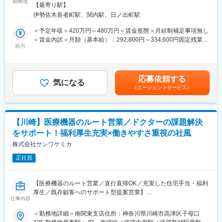
す。
勤務地
内駅受動喫煙対策：屋内全面禁煙変更の範囲：会社の定める事業
【最寄り駅】
■職場の雰囲気：
所
伊勢佐木長者町駅、関内駅、日ノ出町駅
■業務概要：発達凸凹で困っている方に対し"自分探し"と"人付き合
◇神奈川県横浜市中区に位置する167床の精神病院です。
い"のサポートを行っています。
◇ベテラン看護師が多く在籍しているため、未経験、ブランクの
＜予定年収＞420万円～480万円＜賃金形態＞月給制補足事項無し
ある方も、先輩のサポートがあるので安心して仕事を始めること
＜賃金内訳＞月額（基本給）：292,800円～334,600円固定残業手
自立訓練事業所にて、障害のある利用者に対し、個別支援計画の
給与
ができます。
当/月：57,200円～65,400円（固定残業時間25時間0分/月）超過し
作成や障害者福祉サービスを提供する上での管理業務を担当しま
◇関内駅・横浜駅・石川町駅など各駅から市営バスが出ておりま
た時間外労働の残業手当は追加支給＜月給＞350,000円～400,000
す。自立に必要な自己理解・人付き合い等、幅広く支援します。
す。
円（一律手当を含む）＜昇給有無＞有＜残業手当＞有＜給与補足
◇日勤のみの非常勤・常勤者等働きやすい職場環境です。男女と
＞■昇給：有 会社の定める基準に準拠した賃金改定により降給・
応募依頼する
■業務詳細：
気になる
もに活躍しており、組織内の人間関係も非常に和やかです。
据え置きを含む賃金はあくまでも目安の金額であり、選考を通じ
（エージェントサービス）
株式会社エンラボは「誰もが自信を持てる社会をつくる」を理念
て上下する可能性があります。月給(月額)は固定手当を含めた表記
に、自立訓練（生活訓練）事業「エンラボカレッジ」を運営して
■当病院の特徴：
です。
います。発達の特性等により生きづらさを感じている方を対象
◇全167床の入院設備は、一般開放病棟・一般閉鎖病棟・急性期
に、自己理解や対人関係を学ぶ支援を行っています。
閉鎖病棟に分かれ、近年では認知症ケアや身体合併症管理のニー
【川崎】医療機器のルート営業／ドクターの課題解決
ズが高まっていることが特徴です。
をサポート！福利厚生充実×働きやすさ重視の社風
サービス管理責任者として、
◇退院後は外来診療と精神科デイケアで手厚くサポートし、リニ
・利用者支援全体のマネジメント
株式会社サンワケミカ
ューアルでは最新の設備や医療機器を整える予定です。また精神
・個別支援計画の作成／更新
科訪問看護を再開する計画もあります。
正社員
・アセスメント／モニタリング／サービス担当者会議の実施
◇職種間連携がしっかり行われており、多職種カンファレンスで
・支援記録の確認・指導 などを行います。
は情報共有や意見・要望の収集も行っています。
また、スタッフ指導・教育、ケース検討会の運営、請求・監査対
【医療機器のルート営業／直行直帰OK／充実した住宅手当・福利
応、関係機関・行政との連携、保護者対応等を担当します。
変更の範囲：無
厚生／既存顧客へのサポート型提案営業】
仕事内容
■業務概要
■利用者の方／1日の流れ（9時30分：開所～16時：閉所までの流
当社が取り扱う医療機器のルート営業職として、主に既存の取引
＜勤務地詳細＞南関東支店住所：神奈川県川崎市高津区子母口
れ）
先である病院を訪問し、ドクターや医療スタッフのニーズを丁寧