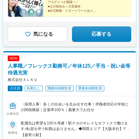
アカデミーが開講！／
ど約300社の取引先あり！┗製薬メーカー、製薬関連企業、 化
蒲田駅、茅場町駅、新日本橋駅、京橋駅(東京都)、泉岳寺駅、北品
■土日祝休み＋大型連休
粧品関連企業、大学病院内の臨床研究センターなど「毎日同じ事
川駅、新宿駅(東京メトロ)、中井駅、大塚駅(東京都)、東京国際ク
■在宅勤務・リモートワークあり
務の仕事、嫌じゃないけど何となく不安」「好きなことを我慢せ
■残業ほぼなし
ルーズターミナル駅、大森海岸駅、大崎広小路駅、北与野駅、京
■大手企業案件多数
ず、仕事もがんばりたい」そんな思いをお持ちの方もプライベー
急川崎駅、新高島駅、新綱島駅、竹芝駅、千駄ケ谷駅、市ケ谷
■医療業界の知識をGET
トも大切にしながら、キャリア形成が可能です！
駅、蓮沼駅、二重橋前駅、高輪ゲートウェイ駅、内幸町駅、築地
市場駅、神谷町駅、新宿西口駅、東中野駅、向原駅(東京都)、高輪
気になる
応募する
台駅、神奈川駅
NEW
人事職／フレックス勤務可／年休125／手当・祝い金等
待遇充実
株式会社ＡＬＫＵ
正社員
転勤なし
職種未経験歓迎
業種未経験歓迎
〈採用人事〉多くの出会いを生み出す仕事！求職者対応や学校と
の関係構築｜定着率100％｜裁量大でお任せ
仕事内容
配属先は希望を100％考慮！駅チカのキレイなオフィスで働けま
す♪転居を伴う転勤はありません。◆関西エリア【大阪本社】〒
勤務地
550-0013大阪府大阪市西区新町1-5-7四ツ橋ビルディング601〈ア
【最寄り駅】