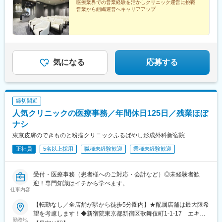
医療業界での営業経験を活かしクリニック運営に挑戦
営業から組織運営へキャリアアップ
気になる
応募する
締切間近
人気クリニックの医療事務／年間休日125日／残業ほぼ
ナシ
東京皮膚のできものと粉瘤クリニックふるばやし形成外科新宿院
正社員
5名以上採用
職種未経験歓迎
業種未経験歓迎
受付・医療事務（患者様へのご対応・会計など）◎未経験者歓
迎！専門知識はイチから学べます。
仕事内容
【転勤なし／全店舗が駅から徒歩5分圏内】★配属店舗は最大限希
望を考慮します！◆新宿院東京都新宿区歌舞伎町1-1-17 エキニ
勤務地