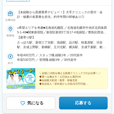
【未経験から医療業界デビュー！】大手クリニックの受付・会
計・秘書の各業務を担当。約半年間の研修あり◎
仕事内容
※希望エリアを考慮■北海道札幌院 ／北海道札幌市中央区北四条西
5-1-48■関東新宿院／新宿区新宿3丁目17-4池袋院／豊島区西池袋
勤務地
1-15-9品川院／港区港南2-3-1秋葉原院／千代田区神田佐久間町1-
【最寄り駅】
13渋谷院／渋谷区道玄坂1-3-1 ※26年11月リニューアル予定（勤
さっぽろ駅、新宿三丁目駅、池袋駅、品川駅、秋葉原駅、渋谷
務開始は10月中旬から）上野院／台東区上野6-16-16新橋院／港
駅、京成上野駅、新橋駅、立川北駅、横浜駅、京成千葉駅、船橋
区新橋2丁目19-2立川院／立川市曙町2-3-1横浜院／横浜市西区北
駅、大宮駅(埼玉県)、大阪梅田駅(阪神線)、三ノ宮駅、京都駅、札
幸1-11-20千葉院／千葉市中央区富士見2-2-3船橋院／船橋市本町7
年収400万円 ／ スタッフ職 経験1年 ／20代前半
幌駅、新宿駅(東京メトロ)、高輪ゲートウェイ駅、岩本町駅、神泉
丁目1-1 ※26年10月開院予定（勤務開始は9月中旬から）大宮院
年収530万円 ／ 管理職 経験3年 ／30代前半
駅、上野駅、汐留駅、立川駅、栄町駅(千葉県)、京成船橋駅、北新
給与
／さいたま市大宮区宮町1-5■関西大阪梅田院／大阪市北区梅田1-
地駅、三宮駅(神戸新交通)、大通駅、新宿駅、末広町駅(東京都)、
10-1神戸三宮院／神戸市中央区琴ノ緒町5-4-8京都院／京都市下京
上野御徒町駅、内幸町駅、立川南駅、千葉駅、東海神駅、東梅田
区塩小路通烏丸西入東塩小路町614
＼全国に16院を構える医療クリニックでのお仕事！／
駅、神戸三宮駅(阪神)
◆選べる働き方！土日休みも選択OK
◆未経験大歓迎！教育・研修充実
◆安定収入！初年度から月収29万円可能
◆業界大手！開院以来うなぎ登りの成長
◆関東・関西エリアで積極採用中！
気になる
応募する