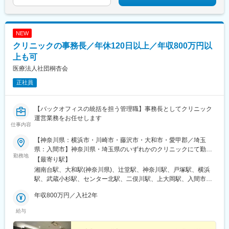
NEW
クリニックの事務長／年休120日以上／年収800万円以
上も可
医療法人社団桐杏会
正社員
【バックオフィスの統括を担う管理職】事務長としてクリニック
運営業務をお任せします
仕事内容
【神奈川県：横浜市・川崎市・藤沢市・大和市・愛甲郡／埼玉
県：入間市】神奈川県・埼玉県のいずれかのクリニックにて勤務
勤務地
いただきます。※受動喫煙防止対策：院内禁煙
【最寄り駅】
湘南台駅、大和駅(神奈川県)、辻堂駅、神奈川駅、戸塚駅、横浜
駅、武蔵小杉駅、センター北駅、二俣川駅、上大岡駅、入間市
駅、上永谷駅、桜木町駅、新高島駅、新丸子駅、反町駅、みなと
年収800万円／入社2年
みらい駅、高島町駅、向河原駅
給与