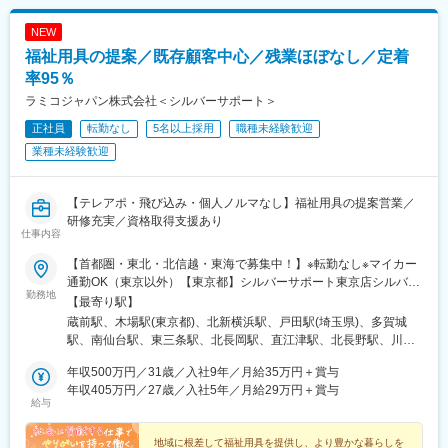
NEW
福祉用具の提案／既存顧客中心／残業ほぼなし／定着
率95％
ラミコジャパン株式会社＜シルバーサポート＞
正社員
転勤なし
5名以上採用
職種未経験歓迎
業種未経験歓迎
【テレアポ・飛び込み・個人ノルマなし】福祉用具の提案営業／
研修充実／資格取得支援あり
仕事内容
【首都圏・東北・北信越・東海で募集中！】※転勤なし※マイカー
通勤OK（東京以外）【東京都】シルバーサポート東京店シルバー
勤務地
サポート江東店【神奈川県】シルバーサポート横浜店【埼玉県】
【最寄り駅】
シルバーサポート戸田店【宮城県】シルバーサポート仙台店シル
蔵前駅、木場駅(東京都)、北新横浜駅、戸田駅(埼玉県)、多賀城
バーサポート仙台南店【新潟県】シルバーサポート三条店シルバ
駅、南仙台駅、東三条駅、北長岡駅、直江津駅、北長野駅、川原
ーサポート長岡店シルバーサポート上越店【長野県】シルバーサ
町駅、田原町駅(東京都)、新御徒町駅
ポート長野店【三重県】シルバーサポート三重中央店※受動喫煙対
年収500万円／31歳／入社9年／月給35万円＋賞与
策：敷地内喫煙可能場所あり（拠点に応じて変更あり）
年収405万円／27歳／入社5年／月給29万円＋賞与
給与
地域に根差して福祉用具を提供し、より豊かな暮らしを