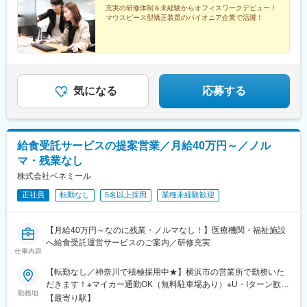
充実の研修体制＆未経験からオフィスワークデビュー！
マウスピース型矯正装置のパイオニア企業で活躍！
気になる
応募する
給食受託サービスの提案営業／月給40万円～／ノル
マ・残業なし
株式会社ベネミール
正社員
転勤なし
5名以上採用
業種未経験歓迎
【月給40万円～なのに残業・ノルマなし！】医療機関・福祉施設
へ給食受託運営サービスのご案内／研修充実
仕事内容
【転勤なし／神奈川で積極採用中★】横浜市の営業所で勤務いた
だきます！※マイカー通勤OK（無料駐車場あり）※U・Iターン歓迎
勤務地
●神奈川営業所：神奈川県横浜市鶴見区鶴見中央4-32-21 マエダ
【最寄り駅】