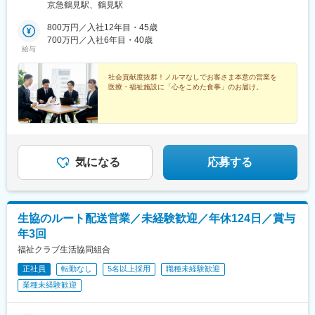
中央ビル 7F受動喫煙対策／屋内全面禁煙
京急鶴見駅、鶴見駅
800万円／入社12年目・45歳
700万円／入社6年目・40歳
給与
社会貢献度抜群！ノルマなしでお客さま本意の営業を
医療・福祉施設に「心をこめた食事」のお届け。
気になる
応募する
生協のルート配送営業／未経験歓迎／年休124日／賞与
年3回
福祉クラブ生活協同組合
正社員
転勤なし
5名以上採用
職種未経験歓迎
業種未経験歓迎