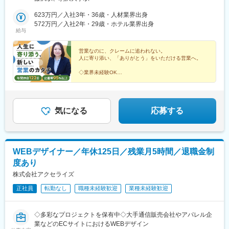
区・大田区・板橋区・北区・武蔵野市・三鷹市・調布市・狛江
市・八王子市■神奈川県内横浜市（西区・中区・南区・港南区・磯
623万円／入社3年・36歳・人材業界出身
子区・金沢区）・横須賀市・逗子市・葉山町相模原市・厚木市・
572万円／入社2年・29歳・ホテル業界出身
給与
海老名市・大和市・座間市・綾瀬市■埼玉県内新座市・朝霞市・和
光市・志木市・富士見市・ふじみ野市・戸田市・三芳町※その他
東京都・神奈川県・埼玉県 各エリアもご相談ください。※受動喫
営業なのに、クレームに追われない。
人に寄り添い、「ありがとう」をいただける営業へ。
煙対策あり
◇業界未経験OK
◆創業102年
◇年休122日
◆完全週休2日制（土日祝休）
◇直行直帰可／週1回出社
◆月給28万円以上
気になる
応募する
WEBデザイナー／年休125日／残業月5時間／退職金制
度あり
株式会社アクセライズ
正社員
転勤なし
職種未経験歓迎
業種未経験歓迎
◇多彩なプロジェクトを保有中◇大手通信販売会社やアパレル企
業などのECサイトにおけるWEBデザイン