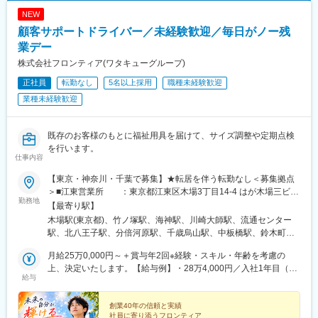
・客先や専門家からの意見収集と開発チームへの改善提案
NEW
・購買管理業務の集約・構築（協力会社選定、見積依頼、発注、
検品等）
顧客サポートドライバー／未経験歓迎／毎日がノー残
業デー
■組織構成：
株式会社フロンティア(ワタキューグループ)
計3名、30代～50代のメンバーで構成されています。
和気あいあいとした雰囲気で、積極的にやりたいことがあれば実
正社員
転勤なし
5名以上採用
職種未経験歓迎
現できる組織風土があります。
業種未経験歓迎
入社後は専任メンバーが同行し、OJTにて丁寧にレクチャーいた
しますので未経験の方も安心してご入社いただけます。
※ヘルスケア業界や、産業機器業界出身のベテラン社員が活躍中で
既存のお客様のもとに福祉用具を届けて、サイズ調整や定期点検
す！
を行います。
仕事内容
■本ポジションの魅力：
【東京・神奈川・千葉で募集】★転居を伴う転勤なし＜募集拠点
・ロボットの製造を０⇒１で行っており、かつ製品は世の中にな
＞■江東営業所 ：東京都江東区木場3丁目14-4 はが木場三ビル
い希少なロボットになる予定で社会貢献性の高い事業を推進中で
勤務地
■足立営業所 ：東京都足立区竹の塚1-27-1■船橋営業所 ：
【最寄り駅】
す。
千葉県船橋市海神町2丁目3-17 メゾン海神 101■川崎東営業所 ：
・日本だけではなく、中国・アメリカにもグループ会社があり海
木場駅(東京都)、竹ノ塚駅、海神駅、川崎大師駅、流通センター
神奈川県川崎市川崎区中瀬2-2-1■大田営業所 ：東京都大田区
外展開に積極的な文化です。
駅、北八王子駅、分倍河原駅、千歳烏山駅、中板橋駅、鈴木町
平和島1-2-30 センコー平和島PDセンター3F■八王子営業所 ：東
・メンバーが、積極的に挑戦したいことをできる風土があり裁量
駅、大森海岸駅、府中本町駅、大山駅(東京都)、東門前駅
京都八王子市高倉町4-11■府中営業所 ：東京都府中市片町3-
月給25万0,000円～＋賞与年2回※経験・スキル・年齢を考慮の
を持ちながらやりがいをもって業務に取り組むことができます。
33-2■世田谷営業所 ：東京都世田谷区粕谷4-18-4-1F■板橋営業
上、決定いたします。【給与例】・28万4,000円／入社1年目（内
給与
所 ：東京都板橋区仲町22-11
訳：月給25万0,000円＋残業代3万4,000円）・30万6,000円／入社
■求める人物像：
1年目（内訳：月給25万0,000円＋家族手当8,000円＋住宅手当1万
・専門家や社内外の担当者と円滑なコミュニケーションが取れる
7,000円＋残業代3万1,000円）
創業40年の信頼と実績
方
社員に寄り添うフロンティア