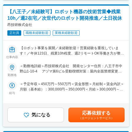
【八王子／未経験可】ロボット機器の技術営業◆残業
10h／週2在宅／次世代のロボット開発推進／土日祝休
昂技研株式会社
正社員
職種未経験歓迎
業種未経験歓迎
【ロボット事業を展開／未経験歓迎！営業経験を重視していま
す！／年休123日、残業10h程度、週2リモートOK等働き方が整
仕事内容
う！】
「ロボットを通じて人を助ける、人類の発展に貢献できる会社を
＜勤務地詳細＞昂技研株式会社 開発センター住所：八王子市中
目指す」をミッションに開発を行う気鋭のテクノロジー開発企業
野山1-10-4 アヅマ第6ビル受動喫煙対策：屋内全面禁煙変更の
です。
勤務地
範囲：会社の定める事業所（リモートワーク含む）
＜予定年収＞450万円～550万円＜賃金形態＞月給制＜賃金内訳＞
■職務内容
月額（基本給）：300,000円～350,000円＜月給＞300,000円～
弊社ロボット事業において、営業技術として自社製品の操作レク
給与
350,000円＜昇給有無＞有＜残業手当＞有賃金はあくまでも目安
チャーをメインに、新規開発製品の購買業務および仕組み化をお
の金額であり、選考を通じて上下する可能性があります。月給(月
任せします。将来的には、顧客の声を開発チームへ連携する役割
額)は固定手当を含めた表記です。
もお任せ予定です。
応募依頼する
気になる
■職務詳細
（エージェントサービス）
・お客様への自社製品操作レクチャー・研修の実施
・対面でのデモンストレーションおよび使い勝手のヒアリング