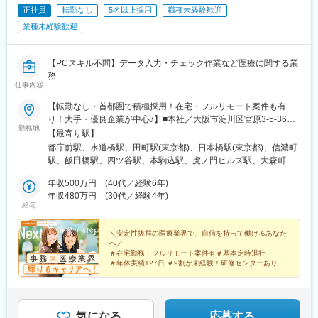
正社員
転勤なし
5名以上採用
職種未経験歓迎
業種未経験歓迎
【PCスキル不問】データ入力・チェック作業など医療に関する業
務
仕事内容
【転勤なし・首都圏で積極採用！在宅・フルリモート案件も有
り！大手・優良企業が中心♪】■本社／大阪市淀川区宮原3-5-36
勤務地
新大阪トラストタワー19F変更の範囲、上記を除く当社関連勤務
【最寄り駅】
地◆プロジェクト先例東京23区内、横浜、大宮、千葉、その他＜
都庁前駅、水道橋駅、田町駅(東京都)、日本橋駅(東京都)、信濃町
配属先最寄り駅の一例＞飯田橋／日本橋／浜松町／信濃町／四ツ
駅、飯田橋駅、四ツ谷駅、本駒込駅、虎ノ門ヒルズ駅、大森町
谷／池袋／蒲田 など※過去の配属先は勤務地一覧に記載
駅、池袋駅、水天宮前駅、芝浦ふ頭駅、蒲田駅、東京駅、大手町
◆POINT！#大手企業など約300社の取引先あり！（製薬メーカ
年収500万円 (40代／経験6年)
駅(東京都)、八丁堀駅(東京都)、三越前駅、宝町駅(東京都)、高輪
ー、製薬関連企業、化粧品関連企業、臨床研究センターなど）#最
年収480万円 (30代／経験4年)
ゲートウェイ駅、汐留駅、落合駅(東京都)、新大塚駅、千石駅、茗
給与
寄り駅から徒歩5～10分圏内の通いやすいオフィス＃在宅勤務・
荷谷駅、青砥駅、青海駅(東京都)、大森駅(東京都)、田園調布駅、
在宅プロジェクト多数＃定時退社基本＆土日祝休み＃安定性抜群
五反田駅、昭島駅、大宮駅(埼玉県)、さいたま新都心駅、南大塚
の医療業界で事務として活躍＃未経験入社8割×研修センターで手
＼安定性抜群の医療業界で、自信を持って働けるあなた
駅、川崎駅、横浜駅、あざみ野駅、青葉台駅、綱島駅、柏の葉キ
へ／
厚くフォロー＃産育休の取得実績100％#転居を伴う転勤なし※受
ャンパス駅、南新宿駅、西新宿駅、後楽園駅、三田駅(東京都)、国
＃在宅勤務・フルリモート案件有＃基本定時退社
動喫煙対策：オフィス内禁煙
立競技場駅、牛込神楽坂駅、麹町駅、御成門駅、梅屋敷駅(東京
＃年休実績127日 ＃9割が未経験！研修センターあり
＃10名以上の積極採用＃20～30代活躍中 ＃英語が活か
都)、要町駅、茅場町駅、都電雑司ケ谷駅、京急蒲田駅、二重橋前
せる
駅、新日本橋駅、京橋駅(東京都)、高輪台駅、新橋駅、中井駅、大
患者さんのためになる仕事を共に。
塚駅前駅、巣鴨駅、江戸川橋駅、東京テレポート駅、平和島駅、
多摩川駅、大崎広小路駅、京急川崎駅、平沼橋駅、新綱島駅、新
気になる
応募する