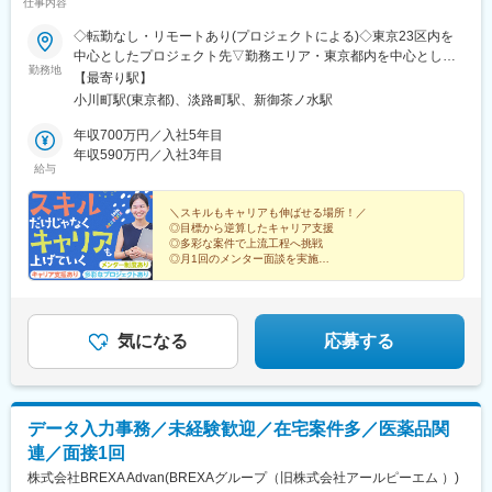
仕事内容
◇転勤なし・リモートあり(プロジェクトによる)◇東京23区内を
中心としたプロジェクト先▽勤務エリア・東京都内を中心とした
勤務地
一都三県・東京23区内のプロジェクトが中心・プロジェクトによ
【最寄り駅】
りリモートワークあり・千葉、埼玉、神奈川にも案件あり。強制
小川町駅(東京都)、淡路町駅、新御茶ノ水駅
はなし。■東京本社／東京都千代田区神田小川町1-5-1 神田御幸ビ
ル8F
年収700万円／入社5年目
年収590万円／入社3年目
給与
＼スキルもキャリアも伸ばせる場所！／
◎目標から逆算したキャリア支援
◎多彩な案件で上流工程へ挑戦
◎月1回のメンター面談を実施
◎3年で月給最大25万円UP
◎年休125日・残業月5時間
◎リモート・フレックス相談可能
◎挑戦を否定しない企業文化
気になる
応募する
データ入力事務／未経験歓迎／在宅案件多／医薬品関
連／面接1回
株式会社BREXA Advan(BREXAグループ（旧株式会社アールピーエム ）)