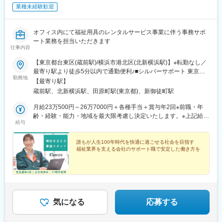
業種未経験歓迎
オフィス内にて福祉用具のレンタルサービス事業に伴う事務サポ
ート業務を担当いただきます
仕事内容
【東京都台東区(蔵前駅)/横浜市港北区(北新横浜駅)】※転勤なし／
最寄り駅より徒歩5分以内で通勤便利♪■シルバーサポート 東京店
勤務地
東京都台東区蔵前3-19-11 中越蔵前ビル＜交通アクセス＞・都営
【最寄り駅】
大江戸線「蔵前駅」徒歩1分・都営浅草線「蔵前駅」徒歩3分・東
蔵前駅、北新横浜駅、田原町駅(東京都)、新御徒町駅
京メトロ銀座線「田原町駅」徒歩7分■シルバーサポート 横浜店神
奈川県横浜市港北区新羽町994-2＜交通アクセス＞横浜市営地下鉄
月給23万500円～26万7000円＋各種手当＋賞与年2回※前職・年
ブルーライン「北新横浜駅」徒歩5分
齢・経験・能力・地域を最大限考慮し決定いたします。※上記給与
給与
には一律支給の各種手当を含みます。
誰もが人生100年時代を快適に過ごせる社会を目指す
福祉業界を支える会社のサポート職で安定した働き方を
気になる
応募する