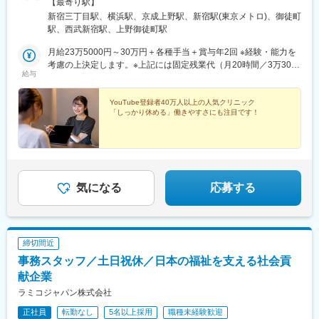
ア新宿4階◆横浜院神奈川県横浜市神奈川区鶴屋町2-11-8 第8安
【最寄り駅】
田ビル メディカルスクエア鶴屋町5F◆上野院東京都台東区上野6-
新宿三丁目駅、横浜駅、京成上野駅、新宿駅(東京メトロ)、御徒町
16-22 上野TGビル8F
駅、西武新宿駅、上野御徒町駅
月給23万5000円～30万円＋各種手当＋賞与年2回 ※経験・能力を
考慮の上決定します。※上記には固定残業代（月20時間／3万3000
給与
円）を含む残業の有無にかかわらず、固定残業代を全額支給。超
過分は別途支給（残業は基本発生しません）
YouTube登録者40万人以上の人気クリニック
「しっかり休める」働きやすさにも注目です！
気になる
応募する
締切間近
事務スタッフ／土日祝休／日本の福祉を支える社会貢
献企業
ラミコジャパン株式会社
正社員
転勤なし
5名以上採用
職種未経験歓迎