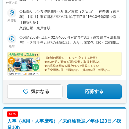
仕事内容
入社後はOJTや製品研修を通じて、未経験の方でも安心して業務
を習得できる体制を整えています。
◇転勤なし◇希望勤務地へ配属／東京（久我山）・神奈川（東戸
■就業環境
塚）【本社】東京都杉並区久我山1丁目7番41号13号館2階⇒京王
直行直帰が可能で、効率的な働き方が実現できます。年間休日
勤務地
井の頭線「久我山駅」より徒歩9分【スマイルイノベーション戸塚
【最寄り駅】
125日、住宅手当等福利厚生も充実。
営業所】神奈川県横浜市戸塚区平戸1-3-23⇒横浜市営バス「平和
久我山駅、東戸塚駅
■キャリアパス
台折返場停留所」より徒歩1分
経験を積むことで営業リーダーやマネジメントへのステップアッ
◇月給25万円以上～32万4000円＋賞与年3回（通常賞与＋決算賞
プも可能です。
与）＋各種手当※上記の金額には、みなし残業代（20～25時間分
■企業の特徴/魅力
給与
／3万1227円～4万9639円）を含む（超過分は別途支給）
安定した経営基盤のもと、医療現場を支える社会貢献性の高い事
業に携われます。
《地域の福祉を、"もっと"良くする仕事》
★約3カ月の研修＆福祉資格の取得支援あり
変更の範囲：無
★お客様は紹介＆既存のみで提案しやすい
★完全週休2日・残業ほぼ0・賞与年3回・転勤なし
★9割以上の先輩が未経験
★スタッフ定着率は95％以上
気になる
応募する
NEW
人事（採用・人事庶務）／未経験歓迎／年休123日／残
業10h