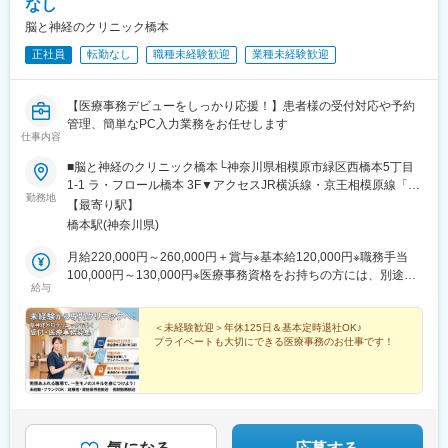
なし
脳と神経のクリニック橋本
正社員
転勤なし
職種未経験歓迎
業種未経験歓迎
【医療事務デビューをしっかり応援！】患者様の受付対応や予約
管理、簡単なPC入力業務をお任せします
仕事内容
■脳と神経のクリニック橋本└神奈川県相模原市緑区西橋本5丁目
1-1 ラ・フロール橋本 3F▼アクセスJR横浜線・京王相模原線「橋
勤務地
本駅」徒歩10分
【最寄り駅】
橋本駅(神奈川県)
月給220,000円～260,000円＋賞与※基本給120,000円※職務手当
100,000円～130,000円※医療事務資格をお持ちの方には、別途資
給与
格手当（月最大10,000円）を支給します。※残業代は時間に応じ
て全額支給します。※医療事務資格をお持ちの方は優遇します。
＜未経験歓迎＞年休125日＆基本定時退社OK♪
プライベートも大切にできる医療事務のお仕事です！