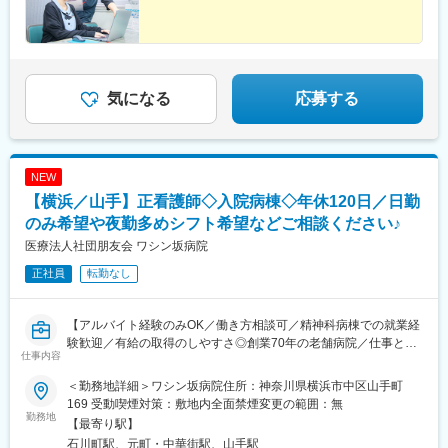
気になる
応募する
NEW
【横浜／山手】正看護師◇入院病棟◇年休120日／日勤
のみ希望や夜勤多めシフト希望などご相談ください♪
医療法人社団朋友会 ワシン坂病院
正社員
転勤なし
【アルバイト経験のみOK／働き方相談可／精神科病棟での就業経
験歓迎／有給の取得のしやすさ◎創業70年の老舗病院／仕事と子
仕事内容
育ての両立◎】
＜勤務地詳細＞ワシン坂病院住所：神奈川県横浜市中区山手町
■職務内容：
169 受動喫煙対策：敷地内全面禁煙変更の範囲：無
当病院の看護師としてご活躍いただきます。
勤務地
【最寄り駅】
・入院患者のケア
石川町駅、元町・中華街駅、山手駅