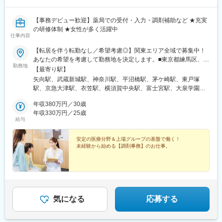
【事務デビュー歓迎】薬局での受付・入力・調剤補助など ★充実
の研修体制 ★女性が多く活躍中
仕事内容
【転居を伴う転勤なし／希望考慮◎】関東エリア全域で募集中！
あなたの希望を考慮して勤務地を決定します。■東京都練馬区、北
勤務地
区、港区、豊島区、板橋区、江戸川区、葛飾区、江東区、中央
【最寄り駅】
区、世田谷区、目黒区、杉並区、大田区■神奈川県横浜市（戸塚
矢向駅、武蔵新城駅、神奈川駅、平沼橋駅、茅ケ崎駅、東戸塚
区、神奈川区、西区）、川崎市（幸区、中原区）、横須賀市、茅
駅、京急大津駅、衣笠駅、横須賀中央駅、富士宮駅、大泉学園
ヶ崎市■埼玉県：川口市■静岡県：富士宮市※受動喫煙対策あり
駅、王子神谷駅、王子駅、虎ノ門駅、大塚駅前駅、板橋区役所前
（敷地内全面禁煙）
年収380万円／30歳
駅、小岩駅、京成金町駅、西大島駅、南砂町駅、馬喰横山駅、亀
年収330万円／25歳
戸駅、清澄白河駅、祖師ケ谷大蔵駅、池尻大橋駅、久我山駅、荻
給与
窪駅、桜上水駅、馬込駅、西川口駅、横浜駅、新大津駅、王子駅
前駅、霞ケ関駅(東京都)、大塚駅(東京都)、大山駅(東京都)、金町
安定の医療分野＆上場グループの基盤で働く！
駅(東京都)、住吉駅(東京都)、小伝馬町駅、亀戸水神駅、森下駅(東
未経験から始める【調剤事務】のお仕事。
京都)、新高島駅、飛鳥山駅、虎ノ門ヒルズ駅、巣鴨新田駅、馬喰
町駅
気になる
応募する