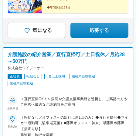
・決まったルーチンをこなすだけでなく「新しい仕組みを一緒に
ーーーーーーーーーーーーー
作ること」にやりがいを感じる方
◆年間休日123日
◆完休2日制＆基本土日祝休み
◆毎日がノー残業デー
■当社について：
◆賞与平均72万円（昨年実績）
昂技研は、精密機器組み立て・精密加工補助のシステム開発、お
◆月給25万円以上＋残業代は1分単位
よび精密加工ツールの設計開発を行っているテクノロジー企業で
◆長距離運転なし
気になる
応募する
す。最先端のソフトウェアとハードウェア双方の技術を強みに、
次世代のロボット開発を推進しています。
変更の範囲：無
介護施設の紹介営業／直行直帰可／土日祝休／月給28
～50万円
株式会社ワイジーオー
正社員
転勤なし
5名以上採用
職種未経験歓迎
業種未経験歓迎
＜直行直帰OK！＞病院や介護支援事業所と連携し、ご高齢の方や
ご家族へ最適な介護施設をご案内
仕事内容
【転勤なし／オフィスへの出社は週1回のみ】◆直行直帰可◆マイ
カー通勤可（駐車場完備）■藤沢オフィス：神奈川県藤沢市藤沢
勤務地
484-1 藤沢アンバービル4階■東京オフィス：東京都世田谷区駒
【最寄り駅】
沢2丁目12-3 大幸ビル7F＜担当エリア候補＞■東京都内世田谷
藤沢駅、駒沢大学駅