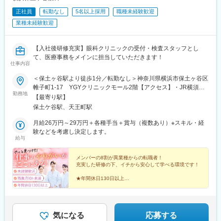
正社員
転勤なし
5名以上採用
職種未経験歓迎
業種未経験歓迎
【入社後研修充実】眼科クリニックの受付・検査スタッフとし
て、医療事務をメインに担当していただきます！
仕事内容
＜保土ヶ谷駅より徒歩1分／転勤なし＞神奈川県横浜市保土ヶ谷区
帷子町1-17 YGYクリニックモール2階【アクセス】・JR横須賀
勤務地
線、湘南新宿ライン「保土ヶ谷駅」より徒歩1分・相鉄線「天王町
【最寄り駅】
駅」より徒歩10分・JR各線「横浜駅」より電車と徒歩で10分※保
保土ケ谷駅、天王町駅
土ヶ谷駅は横浜駅の1つ隣。帰りは横浜で買い物も楽しめます♪※受
動喫煙対策：あり（屋内全面禁煙）
月給26万円～29万円＋各種手当＋賞与（複数あり）※スキル・経
験などを考慮し決定します。
給与
メンバーの8割が異業種からの転職者！
充実した研修の下、イチから安心して学べる環境です！
★年間休日130日以上
★未経験歓迎！JALによるマナー研修あり
★残業ほぼなし・時間単位有給の取得OK
★家族のような笑いの絶えない社風！働きやすさが自慢
◎
気になる
応募する