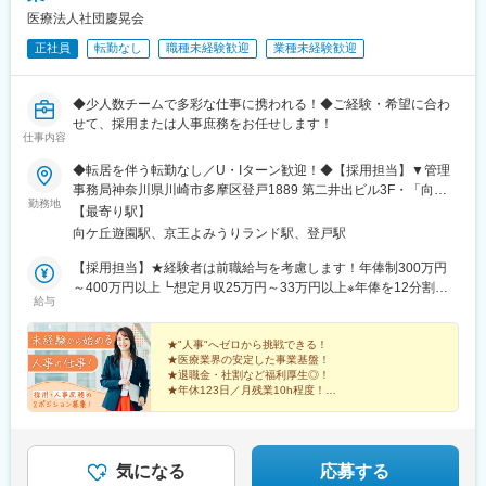
医療法人社団慶晃会
正社員
転勤なし
職種未経験歓迎
業種未経験歓迎
◆少人数チームで多彩な仕事に携われる！◆ご経験・希望に合わ
せて、採用または人事庶務をお任せします！
仕事内容
◆転居を伴う転勤なし／U・Iターン歓迎！◆【採用担当】▼管理
事務局神奈川県川崎市多摩区登戸1889 第二井出ビル3F・「向ケ
勤務地
丘遊園駅」北出口から徒歩約3分・「登戸駅出口」から徒歩約10
【最寄り駅】
分【人事庶務】▼南山リハビリテーション病院東京都稲城市矢野
向ケ丘遊園駅、京王よみうりランド駅、登戸駅
口3124-12・「稲城駅」徒歩12分・「京王よみうりランド駅」徒
歩12分・「稲城長沼駅」徒歩20分★稲城駅・稲城長沼駅から送迎
【採用担当】★経験者は前職給与を考慮します！年俸制300万円
バスがあります！
～400万円以上┗想定月収25万円～33万円以上※年俸を12分割し
給与
て各月支払い◎経験・能力を考慮した上で決定いたします【人事
庶務】★経験者は前職給与を考慮します！月給20万円以上＋賞与
年2回＋各種手当★残業代は別途1分単位で支給いたします◎経
★"人事"へゼロから挑戦できる！
★医療業界の安定した事業基盤！
験・能力を考慮した上で決定いたします
★退職金・社割など福利厚生◎！
★年休123日／月残業10h程度！
地域に根差し、患者様に寄り添う当社団の
仲間を支える『人事』として、
新たなキャリアを築きませんか？
気になる
応募する