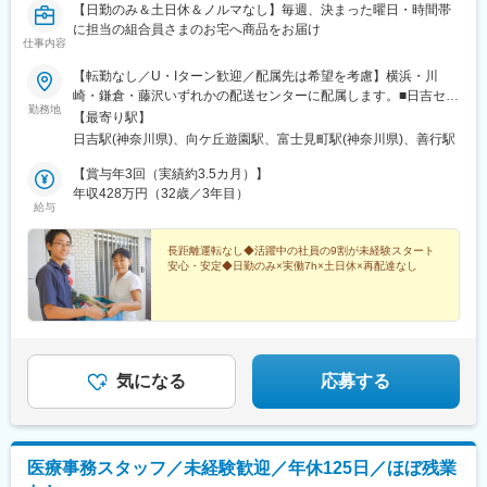
【日勤のみ＆土日休＆ノルマなし】毎週、決まった曜日・時間帯
に担当の組合員さまのお宅へ商品をお届け
仕事内容
【転勤なし／U・Iターン歓迎／配属先は希望を考慮】横浜・川
崎・鎌倉・藤沢いずれかの配送センターに配属します。■日吉セン
勤務地
ター（横浜市港北区）神奈川県横浜市港北区日吉5-21-31各線「日
【最寄り駅】
吉駅」よりバスで10分■初山センター（川崎市宮前区）神奈川県
日吉駅(神奈川県)、向ケ丘遊園駅、富士見町駅(神奈川県)、善行駅
川崎市宮前区初山2-1-7各線「溝の口駅」よりバスで20分■鎌倉セ
ンター（鎌倉市）神奈川県鎌倉市台5-2-22各線「大船駅」より徒
【賞与年3回（実績約3.5カ月）】
歩15分■藤沢センター（藤沢市）神奈川県藤沢市善行6-19-51小田
年収428万円（32歳／3年目）
給与
急電鉄江ノ島線「善行駅」より徒歩10分※受動喫煙対策：屋内全
面禁煙（敷地内喫煙可能場所あり）
長距離運転なし◆活躍中の社員の9割が未経験スタート
安心・安定◆日勤のみ×実働7h×土日休×再配達なし
気になる
応募する
医療事務スタッフ／未経験歓迎／年休125日／ほぼ残業