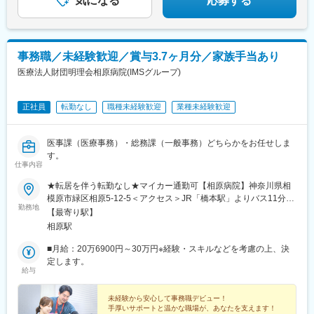
気になる
応募する
事務職／未経験歓迎／賞与3.7ヶ月分／家族手当あり
医療法人財団明理会相原病院(IMSグループ)
正社員
転勤なし
職種未経験歓迎
業種未経験歓迎
医事課（医療事務）・総務課（一般事務）どちらかをお任せしま
す。
仕事内容
★転居を伴う転勤なし★マイカー通勤可【相原病院】神奈川県相
模原市緑区相原5-12-5＜アクセス＞JR「橋本駅」よりバス11分。
勤務地
バス停「森の上」の目の前JR「相原駅」よりバス4分。バス停
【最寄り駅】
「相原十字路」から徒歩15分▼転居を伴う転勤なし異動はほぼな
相原駅
く、慣れ親しんだ地で、長期的なキャリアを築ける環境です。※万
が一に発生する場合も転勤先は神奈川、東京エリア内のみ
■月給：20万6900円～30万円※経験・スキルなどを考慮の上、決
定します。
給与
未経験から安心して事務職デビュー！
手厚いサポートと温かな職場が、あなたを支えます！