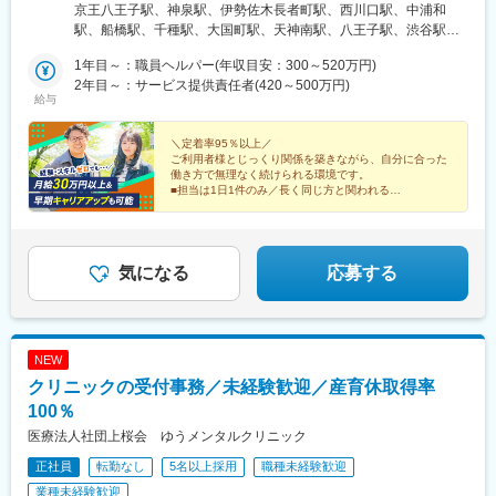
ージ＞本社・支店に在籍し担当する利用者様宅を訪問します。訪
京王八王子駅、神泉駅、伊勢佐木長者町駅、西川口駅、中浦和
問先へそのまま直行し、ケア終了後はそのまま帰宅できます。※自
駅、船橋駅、千種駅、大国町駅、天神南駅、八王子駅、渋谷駅、
宅から介護現場への直行直帰が可能です。＜拠点一覧＞【本社】
関内駅、武蔵浦和駅、京成船橋駅、今池駅(愛知県)、今宮戎駅、渡
東京都八王子市明神町2-20-7 アクトプレイス4階、5階【渋谷支
1年目～：職員ヘルパー(年収目安：300～520万円)
辺通駅、石川町駅、東海神駅、車道駅、今宮駅、西鉄福岡駅
店】渋谷区南平台13-４ 南平台セントラルハイツ309【神奈川支
2年目～：サービス提供責任者(420～500万円)
給与
店】神奈川県横浜市中区翁町2-8-5 関内エメラルドビル302【埼
玉支店】埼玉県川口市西川口1-23-13 アルディージャーノD'ｓ2
301 埼玉県さいたま市南区別所5丁目15番地2【千葉
＼定着率95％以上／
ご利用者様とじっくり関係を築きながら、自分に合った
支店】千葉県船橋市本町6丁目18-19【名古屋支店】愛知県名古屋
働き方で無理なく続けられる環境です。
市千種区内山3-28-6 マンション森 7D号室【関西支店(大阪・兵
■担当は1日1件のみ／長く同じ方と関われる
庫)】大阪府大阪市浪速区敷津西2-2-8 ラ・メゾンカトウ605【福
■日勤のみOK／選べる働き方
■月給30万円～も目指せる
岡支店】福岡県福岡市中央区渡辺通5-1-26 アローマンション103
※Pick up!ページもご覧ください
号館503号室
気になる
応募する
NEW
クリニックの受付事務／未経験歓迎／産育休取得率
100％
医療法人社団上桜会 ゆうメンタルクリニック
正社員
転勤なし
5名以上採用
職種未経験歓迎
業種未経験歓迎