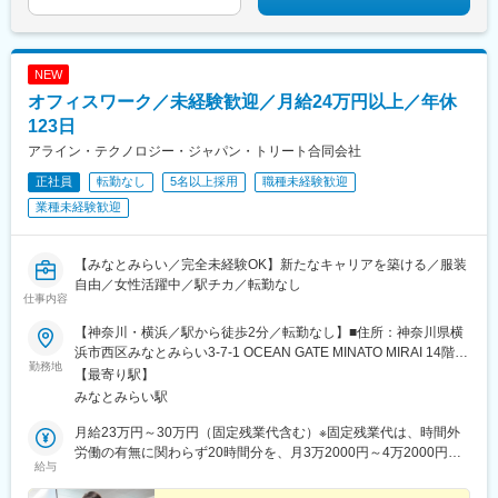
NEW
オフィスワーク／未経験歓迎／月給24万円以上／年休
123日
アライン・テクノロジー・ジャパン・トリート合同会社
正社員
転勤なし
5名以上採用
職種未経験歓迎
業種未経験歓迎
【みなとみらい／完全未経験OK】新たなキャリアを築ける／服装
自由／女性活躍中／駅チカ／転勤なし
仕事内容
【神奈川・横浜／駅から徒歩2分／転勤なし】■住所：神奈川県横
浜市西区みなとみらい3-7-1 OCEAN GATE MINATO MIRAI 14階■
勤務地
住所：みなとみらい駅より徒歩2分＼働く環境について／2017年
【最寄り駅】
に完成したばかりの新しく綺麗なビルの最上階14階に当社はござ
みなとみらい駅
います。清潔なオフィス環境で気持ちよく勤務することができま
す。1階にはセブンイレブン、2階にはスターバックスもありま
月給23万円～30万円（固定残業代含む）※固定残業代は、時間外
す。もちろん、みなとみらいなので周辺に飲食店も豊富にありま
労働の有無に関わらず20時間分を、月3万2000円～4万2000円支
給与
す。■オンライン面接：可■受動喫煙対策:あり
給上記を超える時間外労働分は追加で支給※経験・スキルを考慮し
て決定