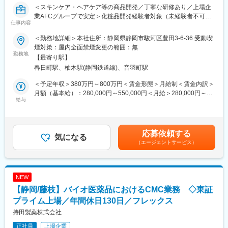
＜スキンケア・ヘアケア等の商品開発／丁寧な研修あり／上場企
売・アフターサービスまでを一貫して行う介護浴槽・医療機器メ
業AFCグループで安定＞化粧品開発経験者対象（未経験者不可で
ーカーです。今日までに蓄積した豊富なノウハウを基に、総合的
仕事内容
す）
な調査企画力、思いをカタチに変える設計力、確実で安全な製造
力、思いやりを大切にした営業力、それぞれの部門がそれぞれの
＜勤務地詳細＞本社住所：静岡県静岡市駿河区豊田3-6-36 受動喫
■業務概要：
ノウハウや経験を武器に、連携した一貫体制は生産コストが下が
煙対策：屋内全面禁煙変更の範囲：無
経験者対象求人となります。未経験者応募不可です。
勤務地
るだけでなく時間をも短縮させることができ、社員が一丸となっ
【最寄り駅】
健康食品・化粧品の開発製造を行うAMSグループである当社に
て、モノづくりに集中できます。
春日町駅、柚木駅(静岡鉄道線)、音羽町駅
て、スキンケア・ヘアケア等化粧品の開発業務をお任せ致しま
す。
変更の範囲：会社の定める業務
＜予定年収＞380万円～800万円＜賃金形態＞月給制＜賃金内訳＞
当社は多くのお取引先様よりOEM製品開発を受託しており、幅広
月額（基本給）：280,000円～550,000円＜月給＞280,000円～
い製品開発に関わることができます。
給与
550,000円＜昇給有無＞有＜残業手当＞有＜給与補足＞※経験能力
丁寧な研修もございますので化粧品業界での知識経験を活かし、
に応じて決定致します■賞与：年2回計2.2ケ月分（前年実績）■昇
より専門スキルを身につけたい方におススメの環境です。
給：月あたり1,000～13,000円・役職手当有、業績変動手当あ
り、報奨金制度あり賃金はあくまでも目安の金額であり、選考を
応募依頼する
■業務詳細：
気になる
通じて上下する可能性があります。月給(月額)は固定手当を含めた
（エージェントサービス）
・お客様のご要望に沿った新製品（OEM・ODM）の処方設計
表記です。
・原料および剤型の選定、処方設計、評価、改善提案
・営業担当との打ち合わせや顧客訪問への技術的なご提案・プレ
ゼンテーション
NEW
・量産スケールアップの検討と工場との技術調整
【静岡/藤枝】バイオ医薬品におけるCMC業務 ◇東証
・医薬部外品の申請書類作成（処方、安定性、安全性）
・成分表示作成・薬機法チェック
プライム上場／年間休日130日／フレックス
持田製薬株式会社
■組織構成：
正社員
上場企業
化粧品の製品開発担当は5名となります（30～40代／全員女性）