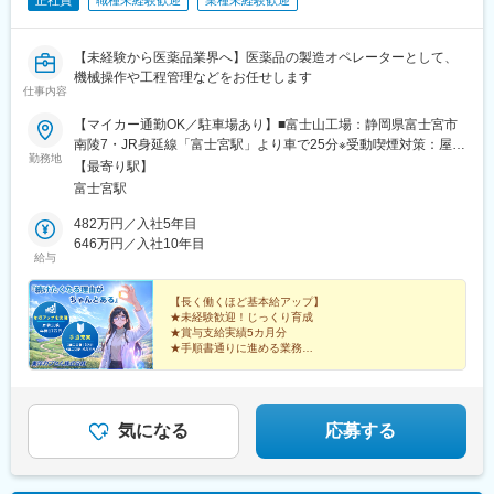
正社員
職種未経験歓迎
業種未経験歓迎
【未経験から医薬品業界へ】医薬品の製造オペレーターとして、
機械操作や工程管理などをお任せします
仕事内容
【マイカー通勤OK／駐車場あり】■富士山工場：静岡県富士宮市
南陵7・JR身延線「富士宮駅」より車で25分※受動喫煙対策：屋内
勤務地
禁煙（屋外喫煙所あり）
【最寄り駅】
富士宮駅
482万円／入社5年目
646万円／入社10年目
給与
【長く働くほど基本給アップ】
★未経験歓迎！じっくり育成
★賞与支給実績5カ月分
★手順書通りに進める業務
★有給取得はほぼ希望通り
★10日以上の大型連休あり
★医薬品業界の安定基盤
★異業種出身者も多数活躍中
★離職率5％以下の安心環境
気になる
応募する