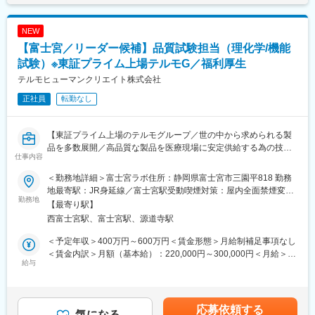
独自のシステムを導入、業務の効率化と正確性の向上に努めてい
■ポジションの魅力
ます。
当社が提供する電位治療器「ヘルストロン」は約100年続く製品
NEW
で業界のパイオニアとして確固たる地位を築いております。
「良質で安価な製品・サービスの提供を通じて、人々の健康と豊
【富士宮／リーダー候補】品質試験担当（理化学/機能
また、製品開発部との距離が近く、お客様からのご意見を製品開
かな生活に貢献する」昭和29年創業以来、その理念へ向けて着実
発に取り入れながら、厚い信頼と盤石な技術基盤を維持しており
試験）※東証プライム上場テルモG／福利厚生
に近づくために、受託メーカーとして括弧たる地位を築き上げて
ます。
きました。
テルモヒューマンクリエイト株式会社
正社員
転勤なし
■組織構成
変更の範囲：会社の定める業務
東京の本社および浜松市の工場に2名ずつメンバーが在籍しており
ます。
【東証プライム上場のテルモグループ／世の中から求められる製
工場の品質保証部として即戦力でのご活躍を期待しております。
品を多数展開／高品質な製品を医療現場に安定供給する為の技術
仕事内容
力】
■働き方
■職務の特徴：マネージャーの領域として、最初は10名ほどをま
製品開発のスケジュールによって残業時間のばらつきはございま
＜勤務地詳細＞富士宮ラボ住所：静岡県富士宮市三園平818 勤務
とめるチームリーダーに携わっていただきます（ルーチンワーク
すが、所定労働時間を8時間換算で残業月10hほどと働きやすい環
地最寄駅：JR身延線／富士宮駅受動喫煙対策：屋内全面禁煙変更
も、多少御対応いただきます。）入社後数ヶ月でグループリーダ
勤務地
境が整っており、ワークライフバランスを重視しています。
の範囲：会社の定める事業所
【最寄り駅】
ーに移行し、30名近くを管理していただくことを想定しておりま
西富士宮駅、富士宮駅、源道寺駅
す。フォロー対象の社員の方は、20代～60代を想定としており、
■当社の魅力：
非常に穏やかで温和な社風です。
「介護がいらない社会づくり」の邁進のため、主力製品である理
＜予定年収＞400万円～600万円＜賃金形態＞月給制補足事項なし
■業務内容：具体的な内容は以下の通りです。
学診療用電位治療器（電気の力を利用した医療機器）『ヘルスト
＜賃金内訳＞月額（基本給）：220,000円～300,000円＜月給＞
リーダー業務として、試験データ精査などの信頼性保証業務、ト
給与
ロン』の製造・販売や健康食品の普及に留まらず、上質の音楽を
220,000円～300,000円＜昇給有無＞有＜残業手当＞有＜給与補足
ラブル対応
心地よい空間でお届けする音楽ホール「HakujuHall」の運営、プ
＞※年収は年齢・経験などに応じて決定します。賃金はあくまでも
進捗管理や安全環境等の管理改善、社員の指導育成等にも携わっ
ロスポーツスポンサード(サプライヤー)など様々な角度から人々の
目安の金額であり、選考を通じて上下する可能性があります。月
ていただきます。
健康を考え続ける企業です。
給(月額)は固定手当を含めた表記です。
応募依頼する
【理化学試験の仕事内容】
気になる