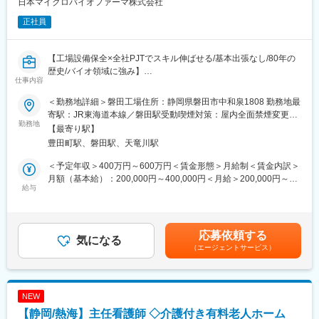
日本マイクロバイオファーマ株式会社
究開発費は売上の11％を定期的に投資し、自社開発のみならず積
正社員
極的に外部と共同開発や創薬研究を行っており、新製品開発に意
欲的です。ますます高まる健康に対する関心と医療への期待に応
えられるよう、同社は環境変化に対応しながら着実に成長し続
【工場設備保全×全社PJTでスキル伸ばせる/基本出張なし/80年の
け、長期的にはグローバルにも存在価値を認められるスペシャリ
歴史/バイオ領域に強み】
ティファーマを目指していきます
仕事内容
磐田工場の設備体制を維持・強化するための増員募集です。
磐田の設備課を主軸としながら、全社設備導入PJTにも関われる
変更の範囲：会社の定める業務
＜勤務地詳細＞磐田工場住所：静岡県磐田市中和泉1808 勤務地最
ポジションです。日々の点検から不具合対応、外注工事の管理ま
寄駅：JR東海道本線／磐田駅受動喫煙対策：屋内全面禁煙変更の
で、現場に触れながら電気の専門性を磨ける環境が特徴です。
勤務地
範囲：会社の定める事業所
【最寄り駅】
豊田町駅、磐田駅、天竜川駅
■職務内容
・設備や施設の導入とそれらの保守管理（空調、コンプレッサ・
＜予定年収＞400万円～600万円＜賃金形態＞月給制＜賃金内訳＞
ボイラー等の点検、修繕、予防保全）
月額（基本給）：200,000円～400,000円＜月給＞200,000円～
・外注工事の見積、現場管理、社内外調整
給与
400,000円＜昇給有無＞有＜残業手当＞有＜給与補足＞予定年収
・ＣＡＤを使用した図面作成
はあくまでも目安の金額であり、選考を通じて上下する可能性が
〈将来的にお任せしたいこと〉
あります。■賞与：年2回■昇給：年1回賃金はあくまでも目安の金
・効率化や省エネ等の提案と実行
額であり、選考を通じて上下する可能性があります。月給(月額)は
応募依頼する
・設備投資稟議・決裁の事前確認
気になる
固定手当を含めた表記です。
（エージェントサービス）
・官庁関係の届出業務
上記業務に加えて、東京本社の生産統括部エンジニアリング企画
管理Gの一員として、全社的な設備導入プロジェクトにも参画頂
きます。設備導入の稟議書の確認、作成など、各事業場メンバー
NEW
をサポートします。
【静岡/熱海】主任看護師 ◇介護付き有料老人ホーム