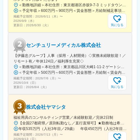
＜勤務地詳細＞本社住所：東京都港区赤坂9-7-3 ミッドタウン・ウェスト勤務地最寄駅：東京メトロ日比谷線／都営大江戸線／六本木駅受動喫煙対策：敷地内全面禁煙変更の範囲：会社の定める事業所（リモートワーク含む）
・新入社員研修、階層別研修、職種別研修など豊富なプログラム
＜予定年収＞600万円～900万円＜賃金形態＞月給制補足事項なし＜賃金内訳＞月額（基本給）：300,000円～500,000円＜月給＞300,000円～500,000円＜昇給有無＞有＜残業手当＞有賃金はあくまでも目安の金額であり、選考を通じて上下する可能性があります。月給(月額)は固定手当を含めた表記です。
を揃え、社員それぞれのキャリア・スキルに合わせた成長・スキ
掲載予定期間：
ルアップを、会社として全面的にバックアップしています。
2026/6/11（木）
〜
2026/9/9（水）
気になる
更新日：
2026/6/30（火）
変更の範囲：会社の定める業務
センチュリーメディカル株式会社
【伊藤忠グループ】人事（採用・人材開発）◇実務未経験歓迎！／
リモート有／年休124日／福利厚生充実◇
＜勤務地詳細＞本社住所：東京都品川区大崎1-11-2 ゲートシティ大崎イーストタワー22Ｆ勤務地最寄駅：JR山手線／大崎駅受動喫煙対策：屋内全面禁煙変更の範囲：会社の定める事業所（リモートワーク含む）
＜予定年収＞500万円～600万円＜賃金形態＞月給制＜賃金内訳＞月額（基本給）：300,000円～350,000円＜月給＞300,000円～350,000円＜昇給有無＞有＜残業手当＞有＜給与補足＞上記年収は、あくまで目安であり、前職・経験を考慮し検討させて頂きます。■昇給：あり■賞与：あり※会社業績と個人業績に応じて算定されます。賃金はあくまでも目安の金額であり、選考を通じて上下する可能性があります。月給(月額)は固定手当を含めた表記です。
掲載予定期間：
2026/7/6（月）
〜
2026/10/4（日）
気になる
更新日：
2026/8/4（火）
株式会社ヤマシタ
福祉用具のコンサルティング営業／未経験歓迎／完休2日制
【全国27都府県／原則転勤なし／直行直帰可】★勤務地は希望を考慮★拠点により車通勤OK※充足状況により、ご希望の勤務地での募集が終了している場合があります。※転居を伴う転勤の有無は、半年ごとに希望を伺い、選択いただけます。■東北■・宮城県（仙台市）■関東■・東京都（東京23区など）・神奈川県（横浜市など）・埼玉県（さいたま市など）・千葉県（千葉市など）・茨城県（水戸市）・栃木県（宇都宮市／足利市）・群馬県（前橋市）■東海■・愛知県（名古屋市／豊田市／豊橋市／小牧市）・静岡県（静岡市／浜松市／沼津市／焼津市／富士市）・岐阜県（岐阜市）・三重県（四日市市）■信越・北陸■・長野県（長野市）・山梨県（甲府市）・石川県（金沢市）・富山県（富山市）・福井県（福井市）■関西■・大阪府・兵庫県（神戸市／尼崎市／姫路市）・京都府（京都市）・奈良県（奈良市／天理市）・滋賀県（大津市／彦根市）・和歌山県（和歌山市／田辺市）■中国■・広島県（広島市）・岡山県（岡山市）■四国■・香川県（高松市）■九州■・福岡県（福岡市）
年収535万円（入社3年目／29歳） 年収450万円（入社2年目／26歳）
掲載予定期間：
2026/7/13（月）
〜
2026/9/13（日）