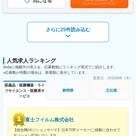
気になる
り賃金はあくまでも目安の金額であり、選考を通じて上下する可
最短1～2年で昇格した方もいらっしゃいます。
（エージェントサービス）
す。
能性があります。月給(月額)は固定手当を含めた表記です。
変更の範囲：会社の定める業務
・サービス・商材…電子カルテ、医事コンピューター、診察券発
行機、電子薬歴システム、保険薬局用コンピュータ、患者情報共
有システム
さらに25件読み込む
・顧客：開業医、調剤薬局（顧客の属性：医者・薬剤師）※40～
50社を担当
・価格帯：平均200～300万円
■仕事の流れ：
出社→事務作業（先生への資料用意）→営業特約店から情報収集
人気求人ランキング
→調剤薬局・クリニックへの訪問（先生のお昼休み・診察が終わ
dodaに掲載中の求人を、応募数順にランキング形式でご紹介します。
ったあと）
※応募数が同数の場合は、新着順に表示しています。
更新日：
2026/8/6（木）
■やりがい：
医薬品・医療機器・ライ
医療機器やMRと異なり、ドクターが知らない電子カルテ、レセプ
静岡県
正社員
フサイエンス・医療系サ
ターの販売をしており、ドクターに情報を提供することが多いで
ービス
す。医療業界に特化したソリューションを提供する営業のため、
感謝されることが多く、覚えることはたくさんありますが、やり
がいも大きい仕事です。
富士フイルム株式会社
■教育・研修体制：
・研修（1週間程度／業界研究・製品研究）を実施します。また、
【総合職/ポジションサーチ】日本TOPメーカー/ご経験に合わせて
2～3カ月程度、先輩営業マンに同席して業務を学びます。予算設
ポジション打診いたします
定は、2～1カ月過ぎたころに行います。