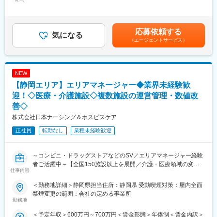
300,000円～500,000円＜昇給有無＞有＜残業手当＞有＜給与補足
全国に約500以上の事業所、従業員約5,000名の規模で、医療・介
有機合成化学全般、低分子～中分子合成を担当する技術者
＞※表記年収は想定年収範囲ですが、実際の給与提示は前職や経験
護・障がい福祉の3つのヘルスケア事業を融合し、地域住民の皆様
◎高分子材料・合成
を考慮の上、同社社内規程に準じ決定します。賃金はあくまでも
に提供することをビジョンに掲げています。 ここ数年で飛躍的に
高分子化学全般、高分子物性、高分子合成、重合反応開発を担当
目安の金額であり、選考を通じて上下する可能性があります。月
応募依頼する
事業所数が増え、スピード感を持って大きく成長していることを
する技術者
気になる
給(月額)は固定手当を含めた表記です。
実感できます。 成長過程にあるからこそ、「会社のこれから」を
（エージェントサービス）
自分たちで創っていけるやりがいが感じられる環境です。
※分子設計技術と合成技術を駆使して、材料の性能向上を図りま
医療・介護・障がい福祉の3つのヘルスケア事業を通して、地域
す。有機合成の技術を活かして、製品開発の最上流である素材開
に“ヘルスケア”エコシステムの構築ができるように取り組んでいま
発に取り組むことができます。
NEW
す。
【静岡エリア】エリアマネージャー◆業界未経験歓
＜当社の有機合成技術＞
変更の範囲：会社の定める業務
長年積み上げてきた合成ノウハウに基づき、安定した高い品質と
迎！◇医療・介護施設◇複数施設の運営管理・数値改
コストを最小限に抑えた合成ルートを開発。設計した分子を安価
善◇
製造できる独自合成ルートを開発しました。
株式会社日本ナーシング＆ホスピスケア
■魅力ポイント：
正社員
転勤なし
業種未経験歓迎
・写真フィルム開発の中で培われた有機合成の技術をもとに、現
在では最先端材料の技術開発に取り組んでいます。例えば、生成
AI向け等先端半導体の製造プロセスに用いられるEUV向けフォト
～コンビニ・ドラッグストアなどのSV／エリアマネージャー経験
レジストや、AR・VR向けのディスプレイ材料など、最先端の素
者ご活躍中～【全国150施設以上を展開／介護・医療領域の変革
仕事内容
材開発に携わることができます。
期におけるエリアマネジメント／安定基盤×成長余地／現場と経営
・当社では、マテリアルインフォマティクス（MI）・LA（ラボオ
両面を推進】
＜勤務地詳細＞静岡県担当住所：静岡県 受動喫煙対策：屋内全面
ートメーション）の活用も積極的に進めており、IT部門（イメー
禁煙変更の範囲：会社の定める事業所
ジングインフォマティクスラボ）も隣接しているためデータサイ
■業務概要
勤務地
エンスから有機合成・材料開発のアプローチも可能です。
当社は介護・医療分野にて複数サービスを展開し、全国150以上
＜予定年収＞600万円～700万円＜賃金形態＞年俸制＜賃金内訳＞
の施設運営を基盤に、事業ポートフォリオ最適化やオペレーショ