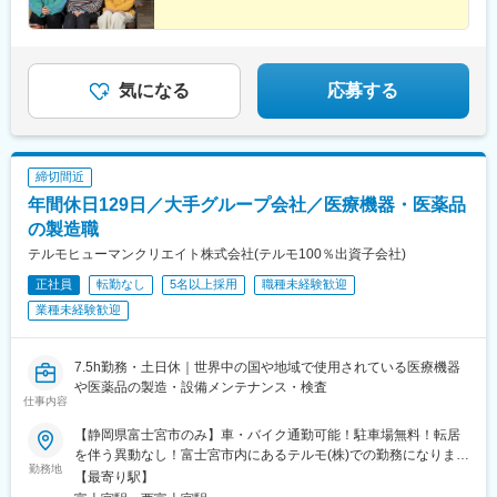
通勤手当あり（1回200円）＝＝＝・初期費用会社負担等の移住支
援あり（規定有）・UIターン転勤希望者への年間の支援あり（規
定有）※希望勤務地を踏まえて配属決定します※受動喫煙対策あり
気になる
応募する
締切間近
年間休日129日／大手グループ会社／医療機器・医薬品
の製造職
テルモヒューマンクリエイト株式会社(テルモ100％出資子会社)
正社員
転勤なし
5名以上採用
職種未経験歓迎
業種未経験歓迎
7.5h勤務・土日休｜世界中の国や地域で使用されている医療機器
や医薬品の製造・設備メンテナンス・検査
仕事内容
【静岡県富士宮市のみ】車・バイク通勤可能！駐車場無料！転居
を伴う異動なし！富士宮市内にあるテルモ(株)での勤務になりま
勤務地
す。・愛鷹工場（静岡県富士宮市舞々木町150）・富士宮工場
【最寄り駅】
（静岡県富士宮市三園平818）交通アクセス愛鷹工場／最寄り駅