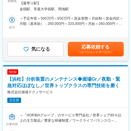
DXや業務改善に関するIT戦略や企画推進を担う社内 SE職です。
勤務地
配属先は7名で構成されています。
煙
【最寄り駅】
当社では現在、DXおよび業務システムの見直しを本格推進するフ
金指駅、常葉大学前駅、岡地駅
ェーズにあります。
■当社について：
本ポジションでは現行業務・システムを理解いただいた上で業務
1894年に綿布問屋として創業し、130年を超える歴史を持つ老舗
＜予定年収＞500万円～650万円＜賃金形態＞月給制＜賃金内訳＞
改善やシステム刷新を段階的に推進する役割を担っていただきま
企業です。「バンテリン」や「キャベジン」などOTC医薬品以外
月額（基本給）：260,000円～320,000円＜月給＞260,000円～
す。
給与
にも、「パルモディア錠」といった生活習慣病を中心とした医療
320,000円＜昇給有無＞有＜残業手当＞有＜給与補足＞※年収は前
用医薬品、眼底カメラや眼内レンズ等の医療機器の製造・販売、
職・経験を考慮の上、当社規程に準じ決定します。■昇給：年1回
■業務内容詳細
光学事業では工場等の省人化に貢献すべく、ロボティクス分野へ
（4月）■賞与：年2回（夏季・冬季）※計5ヶ月分賃金はあくまで
・DX企画立案
の進出やFAレンズの製造販売など、その事業フィールドは多岐に
も目安の金額であり、選考を通じて上下する可能性があります。
応募依頼する
・業務改善/現行業務の可視化/課題抽出/業務フロー改善の企画立
気になる
わたります。また、総合商社としての機能も持ち合わせており、
月給(月額)は固定手当を含めた表記です。
（エージェントサービス）
案実行
身近にある衣服、雑貨品から機械や化学品まで幅広く取り扱って
・社内インフラの管理/運用およびユーザー対応（PC/ネットワー
います。
ク・クラウド）
・外部ITベンダーとの折衝/調整、クラウドや情報セキュリティ運
■当社の特徴：
NEW
用対応
様々な事業を展開しているからこそ、業界毎の波にも左右され
【浜松】分析装置のメンテナンス◆堀場Gr／夜勤・緊
・その他部門内業務への関与有
ず、強固な経営地盤を確立し、安定的な業績を残しています。海
※特定業務に固定されずDX推進を軸に横断的に業務を担当しま
急対応ほぼなし／世界トップクラスの専門技術を磨く
外への展開も積極的に行なっており、今後もよりグローバル企業
す。
としてのフィールドを広げていく方針です。
株式会社堀場テクノサービス
正社員
■当社の魅力：
変更の範囲：会社の定める業務
・「日本人の体に合ったカテーテルチューブ」を実現するため
に、全国の医療機器を販売するお客様と一緒に取り組んでまいり
～「HORIBAグループ」のサービス専門会社／世界シェア80％以
ました。「病気で苦しむ患者様の役に立つ医療機器」をお客様と
上の主力製品／豊富な研修制度／ワークライフバランス◎～
共に考え、具現化し病院へ供給することで社会に貢献します。
仕事内容
・「社員が働くことに幸せを感じる会社」を目指しております。
・HORIBA製品の据え付けからメンテナンス、故障・修理対応な