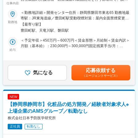
■エネルギー・環境分野
仕事内容
業務のマネジメントに携わっていただきます。主任～係長クラス
・自動車計測装置 / オートメーションシステム / 水素・燃料電池関
を想定しています。
連装置 / エネルギー計測装置 / 環境分析装置
＜勤務地詳細＞開発センター住所：静岡県磐田市東名65 勤務地最
■組織構成：
寄駅：JR東海道線／豊田町駅受動喫煙対策：屋内全面禁煙変更の
開発センターの介護浴槽設計部門には10名、医療機器設計部門に
勤務地
【部署の雰囲気】
範囲：会社の定める事業所
【最寄り駅】
は8名在籍しております。メンバー構成は20～40代となってお
お客様の声を最前線で聞き取り、顧客ニーズを開発や納入に活か
豊田町駅、天竜川駅、磐田駅
り、馴染みやすい雰囲気です。
す文化が根付いています。現場の情報を基に製品改善が行われる
■製品について：
ことが多々あるボトムアップ型の組織で、文字通りの風通しの良
＜予定年収＞450万円～600万円＜賃金形態＞月給制＜賃金内訳＞
「やさしさの発想」「幸せのカタチ」をコンセプトに入浴する
い環境が整っています。また品質改善活動など、品質や技術力を
月額（基本給）：230,000円～300,000円固定残業手当/月：
方、介護する方、それぞれに「やさしい」ご提案で常にもっと
給与
高め合う機会も多くあり各社員と協力関係を築きながら自身のス
52,915円～69,019円（固定残業時間30時間0分/月）超過した時間
「幸せ」なカタチを追及しています。専用ストレッチャーで浴槽
キルを磨くことができます。
外労働の残業手当は追加支給＜月給＞282,915円～369,019円（一
に連結し、寝た姿勢で入浴するタイプの入浴装置の「寝位入
律手当を含む）＜昇給有無＞有＜残業手当＞有＜給与補足＞■昇
浴」、専用シャワーチェアで浴槽内まで進入し、腰掛けた姿勢で
【キャリアパス】
給：年1回（7月）■賞与：年2回（6月・12月）■固定残業代は30
応募依頼する
入浴するタイプの入浴装置「座位入浴」、リフトの座部に腰掛
気になる
複数の製品に関わることができ、対応可能製品と専門性の双方で
時間該当分（超過分は別途支給）賃金はあくまでも目安の金額で
（エージェントサービス）
け、リフトを昇降して入浴するタイプの入浴装置「リフト入浴」
スキルアップを実現できます。充実したOJT、定期的集合研修に
あり、選考を通じて上下する可能性があります。月給(月額)は固定
など様々なシーンで対応できる製品を開発しています。
て長期的なキャリア形成が可能。エンジニアから将来的には、チ
手当を含めた表記です。
■業務のやりがい：
ームリーダーへ昇進していただき、チームマネジメントや予算管
半世紀に渡る長い歴史で培ったノウハウ、技術、経験を活かし、
理や客先対応管理など活躍の機会を広げていただけます。
NEW
どうすれば入浴者と介護者の負担を軽減できるのか、常にお客様
※適性によって、技術に特化したマイスターマネージャー（専門分
【静岡県静岡市】化粧品の処方開発／経験者対象求人※
目線で製品開発に取り組んでいます。今まで2つの手間がかかって
野を極め、製品やその分野の技術サポート）への昇進も可能でご
いた介助が１つの手間で出来るようになれば、介助する方も受け
上場企業のAMSグループ／転勤なし
経験、ご志向を考慮したキャリアを実現できます。
る方も余裕が生まれてきます。こうした製品を提案させて頂く事
株式会社日本予防医学研究所
の積み重ねが介護現場への一助となれば嬉しい事であり、やり甲
変更の範囲：会社の定める業務
正社員
転勤なし
斐に繋がります。
■同社のモノづくり：
企画から販売まで一貫体制構築…同社は製品の開発から生産・販