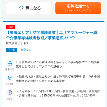
目安の金額であり、選考を通じて上下する可能性があります。月
・保存安定性試験（長期保存試験、加速試験、苛酷試験）
■同社の特徴：離職率も低く、就業しやすい環境を整備していま
給(月額)は固定手当を含めた表記です。
応募依頼する
・配合変化試験
気になる
す。また、装置の操作手順や試験に関するルールやマニュアル、
（エージェントサービス）
・分析法バリデーション
医薬品の法律関連の書籍が揃っているので、安心して学べる環境
※使用機器はHPLC、GC、UV、原子吸光光度計、ピペット等があ
が整っています。
ります。
変更の範囲：会社の定める業務
NEW
■担当製品：
【東海エリア】訪問看護事業 │エリアマネージャー職
1）医薬品：注射剤（輸液剤、プレフィルドシリンジ）／血液バッ
グ（液状の薬剤が主です）
◇介護業界経験者歓迎／事業急拡大中◇
株式会社ビオネスト
■組織構成：
正社員
転勤なし
・富士宮ラボは正社員30名（トータル約160名）グループリーダ
ー約6名（理化学、微生物、物性機能、管理チーム）、チームリー
ダー約25名で構成されております。その内今回配属予定の理化学
◇介護業界でのご経験や資格を活かせる／事業急拡大中／介護事
チームは69名（契約社員含む男性21名：女性48名）が在籍してい
業者としてはトップクラスの規模◇
ます。
仕事内容
■業務内容：
■職場の雰囲気：
＜勤務地詳細＞東海エリア住所：静岡県 受動喫煙対策：屋内全面
大阪、兵庫を中心に全国で介護事業・医療事業・障がい福祉事業
責任感を持って専門技術を高めている方が多いです。また、女性
禁煙変更の範囲：会社の定める事業所
などを幅広く手がけている当社にて、「エリアマネージャー」と
勤務地
の割合（7割）が多くダイバシティーが進んだ職場です。年齢層は
して5か所程度の複数事業所の統括マネジメントをご担当いただき
20歳台～60歳台と様々で穏やかさと活気が両立しています。個人
＜予定年収＞700万円～1,000万円＜賃金形態＞月給制＜賃金内訳
ます。
の独立した業務よりもチーム業務が優位なため、コミュニケーシ
＞月額（基本給）：235,000円その他固定手当/月：142,490円固
ョンを取りながら仕事が進めていただきます。
給与
定残業手当/月：122,510円（固定残業時間45時間0分/月）超過し
■業務詳細：
た時間外労働の残業手当は追加支給＜月給＞500,000円（一律手
・5か所程度の訪問看護ステーションの統括マネジメント
■同社の特徴：