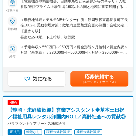
【電気機器や精密機器、自動車系など異業界からのキャリア入社
多数/東証プライム上場/世界160以上の国と地域に事業展開する大
仕事内容
手医療機器メーカー】
＜勤務地詳細＞テルモMEセンター住所：静岡県駿東郡長泉町下長
■採用背景：
窪1002-1 受動喫煙対策：敷地内全面禁煙変更の範囲：会社の定め
テルモでは、一般家庭用の体温計や血圧計から、病院用の体温
勤務地
る事業所（リモートワーク含む）
【最寄り駅】
計、血圧計、輸液ポンプなど、医療用電子機器（ME機器）に関す
長泉なめり駅、下土狩駅、裾野駅
る幅広い製品ラインナップを持っています。本ポジションでは、
電子医療機器の部品調達力強化のため増員募集をいたします。
＜予定年収＞550万円～950万円＜賃金形態＞月給制＜賃金内訳＞
月額（基本給）：280,000円～500,000円＜月給＞280,000円～
■業務内容：
給与
500,000円＜昇給有無＞有＜残業手当＞有＜給与補足＞※年収は経
・部品メーカー／商社への電子部品発注業務（基幹発注システム
験・能力等を考慮し、同社規定により決定■賞与あり（年2回）■
使用）
昇給・昇格あり（年1回）■職位：一般～主任職クラス賃金はあく
・外部委託先への完成品（半製品）発注業務（基幹発注システム
までも目安の金額であり、選考を通じて上下する可能性がありま
応募依頼する
使用）
気になる
す。月給(月額)は固定手当を含めた表記です。
（エージェントサービス）
・上記の納期交渉と価格折衝
・電子部品の安全在庫設定と管理
・購買に関する契約書の締結
・サプライヤ（部品メーカーおよび外部委託先）の定期監査
NEW
※取り扱う資材…電子部品
【静岡・未経験歓迎】営業アシスタント◆基本土日祝
※供給業者…国内9：海外1
／福祉用具レンタル卸国内NO.1／高齢社会への貢献◎
■ミッション：
パラマウントケアサービス株式会社
・調達実務とチームメンバーのとりまとめ
正社員
転勤なし
職種未経験歓迎
業種未経験歓迎
・調達戦略の立案