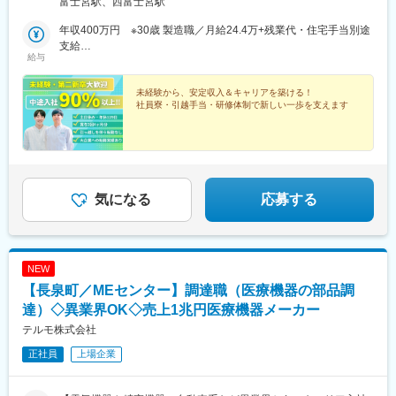
富士宮駅、西富士宮駅
「富士宮駅」富士宮工場／最寄り駅「西富士宮駅」（車の場合）※
東名高速富士ICより25分／東海道新幹線「新富士駅」より車で40
年収400万円 ※30歳 製造職／月給24.4万+残業代・住宅手当別途
分※無期雇用派遣（当社の正社員として採用し、親会社で働いてい
支給
給与
ただきます）▽派遣先工場について就業先の希望は考慮いたしま
年収350万円 ※25歳 製造職／月給21.7万+残業代・住宅手当別途
す。選考時にお伝えください。▽遠方から引っ越しをして入社い
支給
ただける方には手当あり！・引越費用及び引越に伴う移動交通費
未経験から、安定収入＆キャリアを築ける！
社員寮・引越手当・研修体制で新しい一歩を支えます
全額補助・不動産業者との仲介・引越支度金5万円別途支給※弊社
規定あり▽社員寮完備◎U・Ｉターン積極受付中！・引越費用全
額負担・寮費1万円/月＋水道光熱費会社負担・最長3年間利用可能
※弊社規定あり▽富士宮市について富士山の町である富士宮市は空
気が綺麗で湧き水も豊富！田舎すぎず都会過ぎない、自然豊かな
地域で働きたい方にはとっておきの環境です。
気になる
応募する
NEW
【長泉町／MEセンター】調達職（医療機器の部品調
達）◇異業界OK◇売上1兆円医療機器メーカー
テルモ株式会社
正社員
上場企業