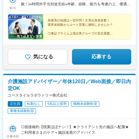
弊社HPよりご確認ください※「企業情報」→「拠点」よりご確認
施！)※時間外手当別途支給※年齢、経験、能力を考慮の上、優遇し
川橋駅、竹ノ塚駅、小村井駅、井荻駅、志村三丁目駅、学芸大学
給与
いただけます。屋内禁煙(※喫煙室あり※禁煙タイムあり※喫煙室で
ます
駅、千歳船橋駅、北野駅(東京都)、小作駅、鶴川駅、北府中駅、桜
の就労はありません)
台駅(東京都)、北戸田駅、南越谷駅、久喜駅、加茂宮駅、新座駅、
医療系の知識は一切不問！文系出身者多数！
航空公園駅、南古谷駅、ソシオ流通センター駅、三ツ沢上町駅、
業界未経験からルート営業に挑戦しませんか？
並木中央駅、踊場駅、江田駅(神奈川県)、元住吉駅、原当麻駅、社
家駅、藤沢本町駅、井細田駅、県立大学駅、平塚駅、千葉寺駅、
◎東証プライム上場企業グループの安定基盤
◎社会人経験で培った対人スキルを活かせる
佐倉駅、旭駅(千葉県)、木更津駅、館山駅、茂原駅、東船橋駅、小
◎家族手当や退職金制度など福利厚生充実
金城趾駅、春日町駅、大岡駅(静岡県)、竪堀駅、南伊東駅、助信
◎結婚等特別休暇やリフレッシュ休暇あり
駅、掛川市役所前駅、焼津駅、黒川駅(愛知県)、小本駅(愛知県)、
奥町駅、赤池駅(愛知県)、西岡崎駅、牛久保駅、住吉町駅、竹下
気になる
応募する
駅、守恒駅、陣原駅、浦田駅(福岡県)、荒木駅、現川駅、大村車両
基地駅、健軍校前駅、牧駅(大分県)、宮崎神宮駅、市立病院前駅
(鹿児島県)、栗東駅、田村駅、竹田駅(京都府)、荒河かしの木台
駅、西舞鶴駅、天神橋筋六丁目駅、玉出駅、久宝寺駅、茨木駅、
介護施設アドバイザー／年休120日／Web面接／即日内
門真市駅、交野市駅、鳳駅、青木駅、総合運動公園駅、武庫之荘
定OK
駅、岡場駅、石生駅、西新町駅、加古川駅、英賀保駅、江原駅、
帯解駅、耳成駅、日前宮駅、紀伊新庄駅、新宮駅、尾鷲駅、高茶
ユースタイルラボラトリー株式会社
屋駅、中川原駅、四十九駅、手力駅、東大垣駅、小泉駅、高山
正社員
転勤なし
5名以上採用
職種未経験歓迎
駅、琴似駅(札幌市営)、淡路町駅、新桜台駅、新越谷駅、東宮原
業種未経験歓迎
駅、幸浦駅、緑町駅、堀ノ内駅、蘇我駅、清水駅(愛知県)、烏森
駅、萩原駅(福岡県)、動植物園入口駅、中洲通駅、八尾駅、津久野
駅、新御茶ノ水駅、江古田駅、名城公園駅、近鉄八田駅、神田駅
◎面接確約【残業ほぼナシ！】★クライアント先の施設へ配属★
(鹿児島県)
ご利用者さまのケア＋施設改善のアドバイス
仕事内容