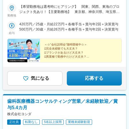
【希望勤務地は選考時にヒアリング】 関東、関西、東海のプロ
ジェクト先あり！【主要勤務地】 東京都、神奈川県、埼玉県、
勤務地
千葉県、茨城県、栃木県、群馬県、大阪府、兵庫県、京都府、滋
賀県、静岡県、愛知県、三重県、広島県、福岡県※住宅補助あり！
420万円／25歳・月給22万円＋各種手当＋賞与年2回＋決算賞与
（月6万7000円まで会社補助）【配属先一例】中外製薬株式会社
500万円／30歳・月給26万円＋各種手当＋賞与年2回＋決算賞与
中外製薬工業株式会社株式会社明治堺化学工業株式会社日本化薬
給与
株式会社日東電工株式会社 豊橋事業所ニプロファーマ株式会社 大
舘工場株式会社カネカ株式会社DNPファインケミカル宇都宮株式
＜☆"会社説明会"随時開催中☆＞
会社中外医科学研究所東邦チタニウム株式会社高田製薬株式会社
□完全未経験でも大丈夫？
□ブランクがあるけど大丈夫？
株式会社理研ジェネシス株式会社マテリアルゲート三井化学EMS
□異業種で勤務中だけど大丈夫？
株式会社株式会社エネコート 他＼NEW！エリア制度導入／全国
→給与をもらいながら知識・技術を身につける、【1ヶ
でスキルを伸ばしたい方も、好きな場所で研究をしたい方も、ご
月研修制度】で解決！
希望をお聞かせください！詳細は選考時にご案内いたします。
まずは説明だけ聞いてみたいという方も大歓迎♪
気になる
応募する
歯科医療機器コンサルティング営業／未経験歓迎／賞
与5.4カ月
株式会社ヨシダ
正社員
転勤なし
5名以上採用
業種未経験歓迎