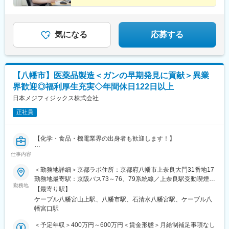
気になる
応募する
【八幡市】医薬品製造＜ガンの早期発見に貢献＞異業
界歓迎◎福利厚生充実◇年間休日122日以上
日本メジフィジックス株式会社
正社員
【化学・食品・機電業界の出身者も歓迎します！】
仕事内容
【業務内容】
今回は、放射性医薬品の製造職を募集します。
＜勤務地詳細＞京都ラボ住所：京都府八幡市上奈良大門31番地17
■医薬品原料生成のための機械（サイクロン）の操作・管理
勤務地最寄駅：京阪バス73～76、79系統線／上奈良駅受動喫煙対
■医薬品原料を合成装置にて製剤化
勤務地
策：敷地内全面禁煙変更の範囲：会社の定める事業所
【最寄り駅】
■出荷のための包装及び梱包
ケーブル八幡宮山上駅、八幡市駅、石清水八幡宮駅、ケーブル八
■生産業務にかかる文書作成
幡宮口駅
■生産工程や生産業務の効率化・改良改善活動
■製造所の管理（各種試薬や備品等の管理）
＜予定年収＞400万円～600万円＜賃金形態＞月給制補足事項なし