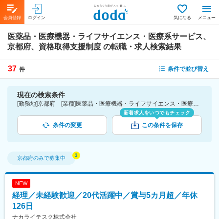
会員登録
ログイン
気になる
メニュー
医薬品・医療機器・ライフサイエンス・医療系サービス、
京都府、資格取得支援制度
の転職・求人検索結果
37
条件で並び替え
件
現在の検索条件
[勤務地]京都府 [業種]医薬品・医療機器・ライフサイエンス・医療系サービス [詳細条件](待遇・福利厚生)資格取得支援制度
新着求人をいつでもチェック
条件の変更
この条件を保存
京都府
のみで募集中
NEW
経理／未経験歓迎／20代活躍中／賞与5カ月超／年休
126日
ナカライテスク株式会社