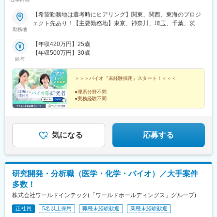
駅、速星駅、千里駅(富山県)、大泉駅(富山県)、朝菜町駅、不二越
駅、奥田中学校前駅、越中荏原駅、越中大門駅、氷見駅、西加積
【希望勤務地は選考時にヒアリング】関東、関西、東海のプロジ
駅、西滑川駅、油田駅、クロスベイ前駅、新高岡駅、越中国分
ェクト先あり！【主要勤務地】東京、神奈川、埼玉、千葉、茨
勤務地
駅、戸出駅、高岡やぶなみ駅、片原町駅(富山県)、東三日市駅、菰
城、栃木、群馬、大阪、兵庫、京都、滋賀、静岡、愛知＼NEW！
野駅、植大駅、徳永駅、上島駅、浜松駅、遠州西ケ崎駅、西焼津
エリア制度導入／全国でスキルを伸ばしたい方も、好きな場所で
【年収420万円】25歳
駅、藤枝駅、入江岡駅、清水駅(静岡県)、御門台駅、新静岡駅、安
研究をしたい方も、ご希望をお聞かせください！詳細は選考時に
【年収500万円】30歳
倍川駅、静岡駅、小泉駅、多治見駅、根本駅、西岐阜駅、切通
ご案内いたします。
給与
駅、岐阜駅、細畑駅、柳津駅(岐阜県)、蘇原駅、西笠松駅、岐南
駅、名鉄岐阜駅、笠寺駅、小田井駅、運動公園前駅(愛知県)、四郷
＞＞＞バイオ『未経験採用』スタート！＜＜＜
駅、土橋駅(愛知県)、西尾駅、中津川駅、坂下駅、八戸駅、美乃坂
本駅、新可児駅、美濃川合駅、西可児駅、可児駅、各務原市役所
●理系分野不問
●実務経験不問
前駅、那加駅、新加納駅、名電各務原駅、鵜沼宿駅、土岐市駅、
●出身大学や偏差値不問
恵那駅、東野駅(岐阜県)、瑞浪駅、十九条駅、美江寺駅、穂積駅、
前平公園駅、美濃太田駅、松森駅、洲原駅、吹田駅(阪急線)、陸前
未経験者を対象とした
白沢駅、関下有知駅、関駅(岐阜県)、高山駅、瀬上駅、飛騨一ノ宮
ワールドインテックRDの1ヶ月研修制度！
気になる
応募する
駅、衣摺加美北駅、近鉄富田駅、赤堀駅、西桑名駅、長島駅、西
給与をもらいながら、
大路御池駅、醍醐駅(京都府)、上前津駅、千種駅、栄町駅(愛知
一から知識・技術を身につけられます！
県)、伏見駅(愛知県)、平安通駅、大同町駅、鳴子北駅、豊田本町
駅、新瀬戸駅、豊川稲荷駅、上挙母駅、梅坪駅、インテック本社
前駅、粟島駅、西富山駅、小泉町駅(富山県)、東向日駅、上小田井
研究開発・分析職（医学・化学・バイオ）／大手案件
駅、新那加駅、各務ケ原駅、関市役所前駅、車道駅、上飯田駅、
多数！
瀬戸市駅、オークスカナルパークホテル富山前、大町駅(富山県)、
株式会社ワールドインテック(「ワールドホールディングス」グループ)
洛西口駅、庄内緑地公園駅、苧ケ瀬駅
正社員
5名以上採用
職種未経験歓迎
業種未経験歓迎