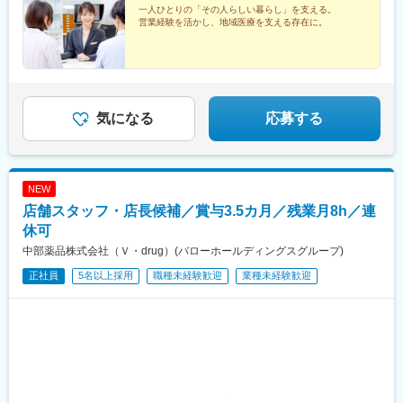
階※受動喫煙対策：屋内禁煙
月給での支給に変更になります※管理監督者での採用の場合通勤交
一人ひとりの「その人らしい暮らし」を支える。
営業経験を活かし、地域医療を支える存在に。
通費・残業手当は給与に含まれます 賞与は業績給にて月給での
支給に変更になります
気になる
応募する
NEW
店舗スタッフ・店長候補／賞与3.5カ月／残業月8h／連
休可
中部薬品株式会社（Ｖ・drug）(バローホールディングスグループ)
正社員
5名以上採用
職種未経験歓迎
業種未経験歓迎