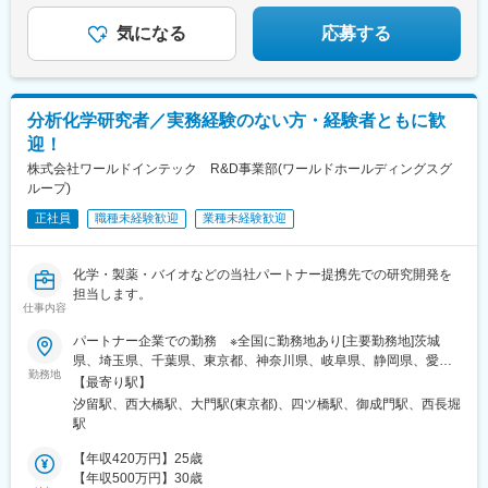
駅、平和通駅、野田阪神駅、淡路駅、花田口駅、灘駅、草津南
駅、小倉駅(福岡県)
気になる
応募する
分析化学研究者／実務経験のない方・経験者ともに歓
迎！
株式会社ワールドインテック R&D事業部(ワールドホールディングスグ
ループ)
正社員
職種未経験歓迎
業種未経験歓迎
化学・製薬・バイオなどの当社パートナー提携先での研究開発を
担当します。
仕事内容
パートナー企業での勤務 ※全国に勤務地あり[主要勤務地]茨城
県、埼玉県、千葉県、東京都、神奈川県、岐阜県、静岡県、愛知
勤務地
県、三重県、滋賀県、京都府、大阪府、兵庫県、広島県、福岡県※
【最寄り駅】
勤務地・配属先企業は、十分に話し合った上で、あなたのご経験
汐留駅、西大橋駅、大門駅(東京都)、四ツ橋駅、御成門駅、西長堀
やご希望を考慮し決定します。＼NEW！エリア制度導入／全国で
駅
スキルを伸ばしたい方も、好きな場所で研究をしたい方も、ご希
望をお聞かせください！詳細は選考時にご案内いたします。
【年収420万円】25歳
【年収500万円】30歳