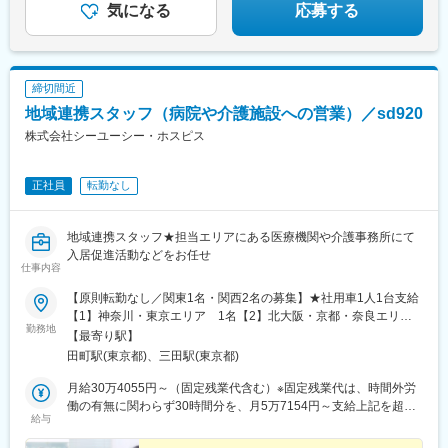
す。
気になる
応募する
締切間近
地域連携スタッフ（病院や介護施設への営業）／sd920
株式会社シーユーシー・ホスピス
正社員
転勤なし
地域連携スタッフ★担当エリアにある医療機関や介護事務所にて
入居促進活動などをお任せ
仕事内容
【原則転勤なし／関東1名・関西2名の募集】★社用車1人1台支給
【1】神奈川・東京エリア 1名【2】北大阪・京都・奈良エリア
勤務地
1名【3】北大阪・兵庫エリア １名上記いずれか希望のエリア
【最寄り駅】
に配属※居住地やご希望を最大限考慮して担当エリアを決定します
田町駅(東京都)、三田駅(東京都)
＜神奈川・東京エリア＞東京都町田市（2施設）、神奈川県全域
（9施設）※今年度新規開設１施設含む＜大阪・京都・奈良・兵庫
月給30万4055円～（固定残業代含む）※固定残業代は、時間外労
エリア＞大阪府全域（4施設）、京都府京都市（2施設）、奈良県
働の有無に関わらず30時間分を、月5万7154円～支給上記を超え
給与
奈良市（1施設）、兵庫県神戸市、尼崎市（3施設）【本社】東京
る時間外労働分は追加で支給※実際の平均残業は月10時間程度で
都港区芝浦3丁目1-1 msb Tamachi 田町ステーションタワーN 15
すが、固定残業代は30時間分支給いたします※賞与は業績給にて