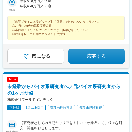
田市、常滑市、岡崎市、知立市、安城市、西尾市、豊川市、新城
年収510万円／35歳
駅、玉垣駅、千代崎駅、円町駅、石田駅(京都府)、向日町駅、向島
市、豊橋市■岐阜県郡上市、下呂市、高山市、飛騨市、岐阜市、瑞
年収450万円／31歳
駅、刈谷市駅、西春駅、乙川駅、青山駅(愛知県)、大須観音駅、新
給与
穂市、関市、各務原市、美濃市、美濃加茂市、可児市、多治見
栄町駅(愛知県)、栄駅(愛知県)、丸の内駅(愛知県)、伏屋駅、春田
市、土岐市、瑞浪市、恵那市、中津川市■三重県桑名市、四日市
駅、八田駅(関西本線)、岩塚駅、中村公園駅、本陣駅、比良駅(愛
【東証プライム上場グループ】「店長」で終わらないキャリアへ。
市、鈴鹿市■静岡県静岡市、藤枝市、浜松市■富山県下新川郡、滑
知県)、味美駅(東海交通線)、黒川駅(愛知県)、志賀本通駅、名城公
◎20代・30代の昇格実績多数
川市、高岡市、黒部市、射水市、小矢部市、中新川郡、砺波市、
園駅、自由ケ丘駅(愛知県)、今池駅(愛知県)、覚王山駅、道徳駅、
◎本部職・エリア統括・バイヤーど、多彩なキャリアパス
南砺市、氷見市、富山市■石川県金沢市■福井県福井市、敦賀市■
柴田駅、一社駅、平針駅、喜多山駅(愛知県)、上社駅、野並駅、相
◎裁量を持って店舗マネジメントに挑戦
京都府京都市、宇治市、向日市 ■大阪府東大阪市、枚方市■兵庫県
生山駅、塩釜口駅、高蔵寺駅、大森・金城学院前駅、印場駅、小
★配属先は自宅から通勤約1時間圏内！
神戸市■滋賀県大津市※将来的に転居を伴う転勤の可能性あり※U・
幡駅、新守山駅、神領駅、春日井駅(中央本線)、東別院駅、稲永
Iターン歓迎※受動喫煙対策：あり
駅、港北駅、戸田駅(愛知県)、荒子川公園駅、六番町駅、堀田駅
(名古屋市営)、瑞穂区役所駅、徳重駅、神沢駅、南大高駅、浄心
気になる
応募する
駅、下小田井駅、庄内通駅、新安城駅、碧海古井駅、安城駅、旭
前駅、三郷駅(愛知県)、尾張旭駅、六名駅、相見駅、大門駅(愛知
県)、男川駅、岡崎駅、美合駅、矢作橋駅、多屋駅、野田城駅、日
進駅(愛知県)、春日井駅(名鉄線)、勝川駅、味美駅(名鉄線)、大府
NEW
駅、新日鉄前駅、尾張星の宮駅、尾張瀬戸駅、水野駅、瀬戸口
未経験からバイオ系研究者へ／元バイオ系研究者から
駅、古見駅(愛知県)、石浜駅、上ゲ駅、野間駅、知立駅、牛田駅
(愛知県)、三河知立駅、三河一宮駅、牛久保駅、西小坂井駅、八幡
の1ヶ月研修
駅(愛知県)、稲荷口駅、豊川駅、諏訪町駅、国府駅(愛知県)、豊明
株式会社ワールドインテック
駅、愛知大学前駅、競輪場前駅(愛知県)、南栄駅、船町駅、新上挙
正社員
5名以上採用
職種未経験歓迎
業種未経験歓迎
母駅、三河上郷駅、末野原駅、新豊田駅、豊田市駅、愛環梅坪
駅、越戸駅、浄水駅、三河高浜駅、高浜港駅、下呂駅、禅昌寺
駅、飛騨萩原駅、飛騨古川駅、打保駅、自然園前駅、郡上八幡
【研究者としての長期キャリアを！】バイオ業界にて、様々な研
駅、美濃白鳥駅、敦賀駅、入善駅、越中舟橋駅、福光駅、東八尾
究・開発をお任せします。
駅、下奥井駅、越中中島駅、富山大学前駅、呉羽駅、堀川小泉
仕事内容