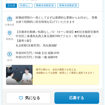
正社員
転勤なし
職種未経験歓迎
業種未経験歓迎
財務経理部の一員としてまずは基礎的な業務からお任せし、実務
を経て段階的に担当領域を広げていただきます
仕事内容
【京都本社勤務／転勤なし／U・Iターン歓迎】■本社京都府京都市
中京区二条通烏丸西入東玉屋町498アクセス：地下鉄烏丸線「烏
勤務地
丸御池駅」から徒歩5分※原則、転居を伴う転勤はありません。※
【最寄り駅】
受動喫煙対策：屋内全面禁煙（屋上に喫煙スペースあり）
丸太町駅(京都市営)、烏丸御池駅
年収600万円／38歳 主任 経験16年
年収520万円／30歳 一般 経験8年
給与
数字の面から、会社の舵取りを支える。
未経験からでも財務・経理として着実に成長できます！
気になる
応募する