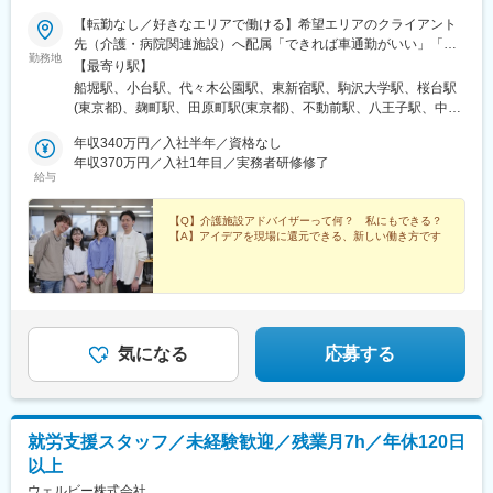
【転勤なし／好きなエリアで働ける】希望エリアのクライアント
先（介護・病院関連施設）へ配属「できれば車通勤がいい」「未
勤務地
経験なので先輩スタッフと一緒に働きたい」等ご相談ください！
【最寄り駅】
━━【配属エリア】━━＜1＞北海道・東北／北海道、岩手※、宮
船堀駅、小台駅、代々木公園駅、東新宿駅、駒沢大学駅、桜台駅
城、福島＜2＞北関東／茨城、栃木、群馬＜3＞首都圏／東京、神
(東京都)、麹町駅、田原町駅(東京都)、不動前駅、八王子駅、中野
奈川、埼玉、千葉＜4＞甲信越／長野、新潟＜5＞東海／愛知、静
坂上駅、調布駅、蓮根駅、後楽園駅、東久留米駅、苗穂駅、琴似
岡、岐阜＜6＞関西／大阪、京都、兵庫、和歌山、奈良※＜7＞中
年収340万円／入社半年／資格なし
駅(函館本線)、新道東駅、西２８丁目駅、郡山駅(福島県)、愛子
四国／広島※、岡山※＜8＞九州／福岡、熊本※、長崎※、大分※、鹿
年収370万円／入社1年目／実務者研修修了
駅、北仙台駅、泉中央駅、作並駅、境町駅、高崎駅、東武宇都宮
給与
児島※☆各所に契約施設があり、住む場所が変わってもキャリアを
駅、大宮駅(埼玉県)、南与野駅、蒲生駅、花崎駅、行田駅、北本
長期的に築くことができます！（※印のエリアは経験者のみ採用中
駅、和光市駅、岩槻駅、志久駅、戸塚安行駅、久喜駅、浜野駅、
です）☆勤務地住所は一例となります。━━【転居希望者向けの
【Q】介護施設アドバイザーって何？ 私にもできる？
六実駅、常盤平駅、みどり台駅、柏駅、小机駅、古淵駅、高座渋
【A】アイデアを現場に還元できる、新しい働き方です
働き方も】━━将来的に地元を離れたい方は、半年ほど地元勤務
谷駅、横浜駅、辻堂駅、淵野辺駅、いずみ中央駅、越後赤塚駅、
後、東京神奈川など首都圏への転勤も可能！移住支援制度（費用
新潟駅、見附駅、名鉄岐阜駅、松本駅、積志駅、東静岡駅、桜橋
会社負担）もあり、早期キャリアアップも見込めます！
駅(静岡県)、小垣江駅、北新川駅、神領駅、名鉄名古屋駅、小野駅
(京都府)、北野白梅町駅、上桂駅、西向日駅、今出川駅、福知山
駅、神宮丸太町駅、古市駅(大阪府)、大日駅、門真南駅、瑞光四丁
目駅、星ケ丘駅(大阪府)、城北公園通駅、南巽駅、崇禅寺駅、尼崎
気になる
応募する
駅(阪神線)、山陽天満駅、加古川駅、新神戸駅、住吉駅(兵庫県・
東海道)、香櫨園駅、中山寺駅、大久保駅(兵庫県)、舞子公園駅、
六甲駅、富雄駅、横川駅、小網町駅、吉塚駅、茶山駅(福岡県)、九
大学研都市駅、福大前駅、竜田口駅、熊本駅、和歌山市駅、県庁
就労支援スタッフ／未経験歓迎／残業月7h／年休120日
通り駅、代々木八幡駅、立場駅
以上
ウェルビー株式会社