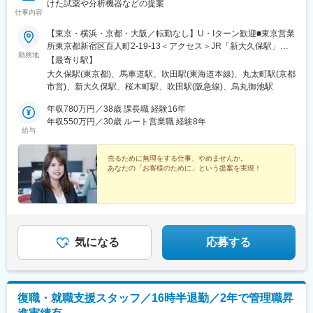
けた試薬や分析機器などの提案
仕事内容
【東京・横浜・京都・大阪／転勤なし】U・Iターン歓迎■東京営業
所東京都新宿区百人町2-19-13＜アクセス＞JR「新大久保駅」か
勤務地
ら徒歩6分■横浜営業所神奈川県横浜市中区太田町6-84-2 大樹生
【最寄り駅】
命横浜桜木町ビル1F＜アクセス＞横浜高速鉄道「馬車道駅」から
大久保駅(東京都)、馬車道駅、吹田駅(東海道本線)、丸太町駅(京都
徒歩3分JR「桜木町駅」から徒歩7分■本社営業所（京都市）京都
市営)、新大久保駅、桜木町駅、吹田駅(阪急線)、烏丸御池駅
市中京区二条通烏丸西入東玉屋町498＜アクセス＞地下鉄 烏丸線
「烏丸御池駅」から徒歩5分■大阪営業所大阪府吹田市出口町4-1＜
年収780万円／38歳 課長職 経験16年
アクセス＞JR「吹田駅」から徒歩8分※原則、転居を伴う転勤はあ
年収550万円／30歳 ルート営業職 経験8年
給与
りません。※受動喫煙対策：屋内全面禁煙（屋上に喫煙スペースあ
り）
売るために無理をする仕事、やめませんか。
あなたの「お客様のために」という提案を実現！
気になる
応募する
復職・就職支援スタッフ／16時半退勤／2年で管理職昇