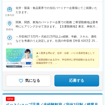
化学・製薬・食品業界での当社パートナー企業様にてご就業いた
だきます。
仕事内容
関東、関西、東海のパートナー企業での勤務 ご希望勤務地は選考
時にヒアリングさせて頂きます。 【主要勤務地】東京、神奈川、
勤務地
埼玉、千葉、茨城、栃木、群馬、大阪、兵庫、京都、滋賀、静
岡、愛知＼NEW！エリア制度導入／全国でスキルを伸ばしたい方
＜月収例27.5万円＞月給21万円以上※経験、年齢、スキル、適性
も、好きな場所で研究をしたい方も、ご希望をお聞かせくださ
などを考慮のうえ決定します。社員の年収例【年収 420万】25歳
い！詳細は選考時にご案内いたします。
給与
【年収 500万】30歳【年収 600万】35歳【年収 640万】40歳【年
収 750万】56歳
★☆業界を問わず、化学・分析・バイオ系研究者として
の
ご就業経験のある方や、学生時代に研究経験がある方を
積極採用中です。
キャリアアップを目指したい方も、プライベート重視の
方も、
希望する働き方を叶えられる数々の制度をご用意してお
ります。★☆
気になる
応募する
NEW
ペットショップ店員／未経験歓迎／完休2日制／残業月