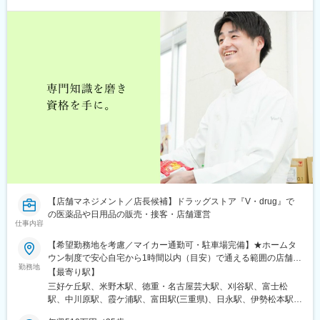
【店舗マネジメント／店長候補】ドラッグストア『V・drug』で
の医薬品や日用品の販売・接客・店舗運営
仕事内容
【希望勤務地を考慮／マイカー通勤可・駐車場完備】★ホームタ
ウン制度で安心自宅から1時間以内（目安）で通える範囲の店舗へ
勤務地
配属する制度で、現在、90％のスタッフが自宅から通勤していま
【最寄り駅】
す！＼以下いずれかの店舗に配属／■愛知県名古屋市、北名古屋
三好ケ丘駅、米野木駅、徳重・名古屋芸大駅、刈谷駅、富士松
市、清須市、春日井市、豊田市、瀬戸市、尾張旭市、みよし市、
駅、中川原駅、霞ケ浦駅、富田駅(三重県)、日永駅、伊勢松本駅、
日進市、豊明市、知多郡、知多市、東海市、刈谷市、高浜市、半
泊駅(三重県)、川原町駅、益生駅、桑名駅、近鉄長島駅、下深谷