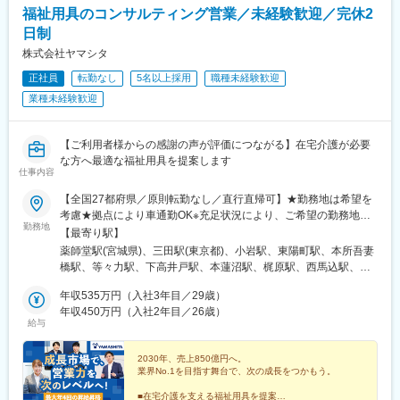
福祉用具のコンサルティング営業／未経験歓迎／完休2
日制
株式会社ヤマシタ
正社員
転勤なし
5名以上採用
職種未経験歓迎
業種未経験歓迎
【ご利用者様からの感謝の声が評価につながる】在宅介護が必要
な方へ最適な福祉用具を提案します
仕事内容
【全国27都府県／原則転勤なし／直行直帰可】★勤務地は希望を
考慮★拠点により車通勤OK※充足状況により、ご希望の勤務地で
勤務地
の募集が終了している場合があります。※転居を伴う転勤の有無
【最寄り駅】
は、半年ごとに希望を伺い、選択いただけます。■東北■・宮城県
薬師堂駅(宮城県)、三田駅(東京都)、小岩駅、東陽町駅、本所吾妻
（仙台市）■関東■・東京都（東京23区など）・神奈川県（横浜市
橋駅、等々力駅、下高井戸駅、本蓮沼駅、梶原駅、西馬込駅、練
など）・埼玉県（さいたま市など）・千葉県（千葉市など）・茨
馬高野台駅、南阿佐ケ谷駅、高田馬場駅、綾瀬駅、西国分寺駅、
城県（水戸市）・栃木県（宇都宮市／足利市）・群馬県（前橋
年収535万円（入社3年目／29歳）
調布駅、田無駅、新横浜駅、上大岡駅、二俣川駅、武蔵新城駅、
市）■東海■・愛知県（名古屋市／豊田市／豊橋市／小牧市）・静
年収450万円（入社2年目／26歳）
鷺沼駅、湘南深沢駅、淵野辺駅、南林間駅、南浦和駅、大宮駅(埼
給与
岡県（静岡市／浜松市／沼津市／焼津市／富士市）・岐阜県（岐
玉県)、北上尾駅、本川越駅、鎌ケ谷大仏駅、二俣新町駅、北柏
阜市）・三重県（四日市市）■信越・北陸■・長野県（長野市）・
駅、おゆみ野駅、市川駅、動物公園駅、常陸青柳駅、駅東公園前
山梨県（甲府市）・石川県（金沢市）・富山県（富山市）・福井
2030年、売上850億円へ。
駅、足利駅、前橋大島駅、黄金駅(愛知県)、黒川駅(愛知県)、笠寺
業界No.1を目指す舞台で、次の成長をつかもう。
県（福井市）■関西■・大阪府・兵庫県（神戸市／尼崎市／姫路
駅、本山駅(愛知県)、土橋駅(愛知県)、市役所前駅(愛知県)、岩倉
市）・京都府（京都市）・奈良県（奈良市／天理市）・滋賀県
駅(愛知県)、静岡駅、大岡駅(静岡県)、富士駅、藤枝駅、天竜川
■在宅介護を支える福祉用具を提案