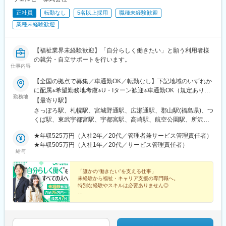
正社員
転勤なし
5名以上採用
職種未経験歓迎
業種未経験歓迎
【福祉業界未経験歓迎】「自分らしく働きたい」と願う利用者様
の就労・自立サポートを行います。
仕事内容
【全国の拠点で募集／車通勤OK／転勤なし】下記地域のいずれか
に配属※希望勤務地考慮※U・Iターン歓迎※車通勤OK（規定あり）
勤務地
■北海道・東北北海道、宮城、福島■関東茨城、栃木、群馬、埼
【最寄り駅】
玉、千葉、東京、神奈川 ■中部新潟、富山、石川、長野、岐阜、
さっぽろ駅、札幌駅、宮城野通駅、広瀬通駅、郡山駅(福島県)、つ
静岡、愛知■近畿三重、滋賀、京都、大阪、兵庫、奈良、和歌山 ■
くば駅、東武宇都宮駅、宇都宮駅、高崎駅、航空公園駅、所沢
中国岡山、広島、山口 ■四国香川、愛媛 ■九州福岡、佐賀、長崎、
駅、新越谷駅、北朝霞駅、川越駅、西川口駅、大宮駅(埼玉県)、草
熊本、大分、宮崎、鹿児島、沖縄＼新規開所予定センター／■R三
★年収525万円（入社2年／20代／管理者兼サービス管理責任者）
加駅、春日部駅、西船橋駅、松戸駅、京成千葉駅、千葉駅、本八
宮／神戸市中央区御幸通6-1-20■津駅前／津市栄町3-142-1■ウェ
★年収505万円（入社1年／20代／サービス管理責任者）
幡駅(総武線)、秋葉原駅、三鷹駅、北千住駅、町田駅、錦糸町駅、
給与
ルとばた／北九州市戸畑区汐井町1-6■那覇／那覇市久茂地2-8-1■
池袋駅、京王八王子駅、渋谷駅、荻窪駅、府中駅(東京都)、蒲田
本八幡／市川市南八幡4-15-15■三田駅前／三田市駅前町1-38■泉
駅、新横浜駅、本厚木駅、藤沢駅、溝の口駅、上大岡駅、戸塚
佐野／大阪府泉佐野市上町3-3-18■佐賀／佐賀市駅前中央1-7-1■つ
「誰かの“働きたい”を支える仕事」
駅、横須賀中央駅、川崎駅、京急川崎駅、平塚駅、向ケ丘遊園
未経験から福祉・キャリア支援の専門職へ。
くば／つくば市吾妻1-10-1■相模大野／相模原市南区相模大野3-
駅、橋本駅(神奈川県)、相模大野駅、横浜駅、新潟駅、電気ビル前
特別な経験やスキルは必要ありません◎
19-13■新横浜西口／横浜市神奈川区鶴屋町2-2-17■宮崎橘通／宮
駅、北鉄金沢駅、松本駅、長野駅、名鉄岐阜駅、静岡駅、新浜松
崎市橘通東4-1-2※いずれも開所予定となります。◎受動喫煙対策
◇月給25万円～＋賞与年2回
駅、浜北駅、沼津駅、名鉄名古屋駅、名古屋駅、今池駅(愛知県)、
◇家族手当・住宅手当あり
あり
金山駅(愛知県)、東岡崎駅、あすなろう四日市駅、津駅、島ノ関
◇年休120日以上＆残業月7hで働きやすさも
駅、四条駅(京都市営)、烏丸駅、京都河原町駅、西院駅(阪急線)、