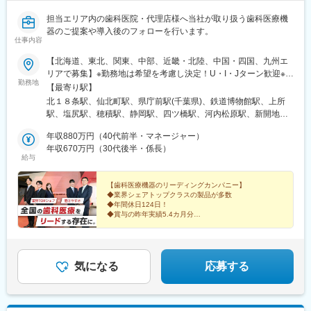
担当エリア内の歯科医院・代理店様へ当社が取り扱う歯科医療機
器のご提案や導入後のフォローを行います。
仕事内容
【北海道、東北、関東、中部、近畿・北陸、中国・四国、九州エ
リアで募集】※勤務地は希望を考慮し決定！U・I・Jターン歓迎※地
勤務地
域密着型営業のため基本転勤なし！＜北海道エリア＞■北海道営業
【最寄り駅】
所＜東北エリア＞■盛岡営業所＜関東エリア＞■千葉営業所■さい
北１８条駅、仙北町駅、県庁前駅(千葉県)、鉄道博物館駅、上所
たま営業所■新潟営業所＜中部エリア＞■松本営業所■朝日大学内
駅、塩尻駅、穂積駅、静岡駅、四ツ橋駅、河内松原駅、新開地
営業所（岐阜県瑞穂市）■静岡営業所＜近畿・北陸エリア＞■大阪
駅、西大路駅、上諸江駅、比治山橋駅、大元駅、大濠公園駅、南
支店■大阪第2営業所■大阪南営業所■神戸営業所■京都営業所■金沢
年収880万円（40代前半・マネージャー）
小倉駅、原爆資料館駅、二中通駅、北１２条駅、西大橋駅、中央
営業所＜中国・四国エリア＞■広島営業所■岡山営業所＜九州エリ
年収670万円（30代後半・係長）
市場前駅、比治山下駅、大学病院駅、北１３条東駅、心斎橋駅、
給与
ア＞■福岡営業所■東九州営業所■長崎営業所■南九州営業所
兵庫駅、南区役所前駅、浦上駅前駅
【歯科医療機器のリーディングカンパニー】
◆業界シェアトップクラスの製品が多数
◆年間休日124日！
◆賞与の昨年実績5.4カ月分
★ヨシダ独自の福利厚生＆制度が充実
◆フレックスタイム制＆直行・直帰もOK
◆人が集う“いい会社”を目指して成長中
気になる
応募する