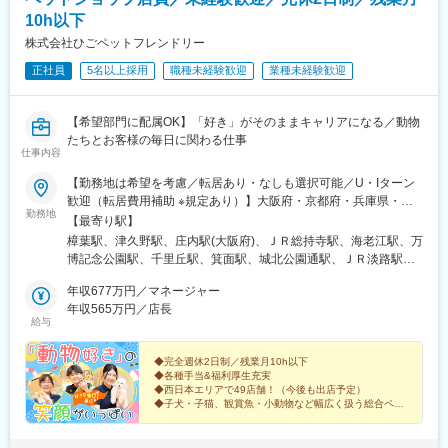
10h以下
株式会社ひごペットフレンドリー
正社員
5名以上採用
職種未経験歓迎
業種未経験歓迎
【希望部門に配属OK】「好き」がそのままキャリアになる／動物
たちとお客様の毎日に関わる仕事
仕事内容
【勤務地は希望を考慮／転居あり・なしも選択可能／U・Iターン
歓迎（転居費用補助 ※規定あり）】大阪府・京都府・兵庫県・奈
勤務地
良県・和歌山県・愛知県・徳島県・高知県・香川県・愛媛県・広
【最寄り駅】
島県・鳥取県・島根県・福岡県の直営店舗◎現在、愛知県・鳥取
樟葉駅、津久野駅、庄内駅(大阪府)、ＪＲ総持寺駅、海老江駅、万
県・中国地方エリアを積極採用中です！＜勤務地＞■大阪府／大阪
博記念公園駅、千里丘駅、箕面駅、城北公園通駅、ＪＲ淡路駅、
市・茨木市・吹田市・箕面市・堺市・岸和田市・泉佐野市・松原
喜連瓜破駅、河内天美駅、堺駅、泉ケ丘駅、上牧駅(大阪府)、久米
市・豊中市・枚方市・高槻市■京都府／京都市・八幡市・木津川市
年収677万円／マネージャー
田駅、井原里駅、住之江公園駅、西二見駅、伊丹駅(阪急線)、加古
■兵庫県／西宮市・伊丹市・加古川市・明石市・神戸市■奈良県／
年収565万円／店長
川駅、春日野道駅(阪神線)、西ノ京駅、大和高田駅、笠縫駅、浮孔
給与
奈良市・大和高田市・磯城郡田原本町・橿原市■和歌山県／和歌山
駅、高の原駅、ケーブル八幡宮山上駅、伏見駅(京都府)、茶山・京
市■愛知県／名古屋市・日進市・知多市・江南市■徳島県／板野郡
都芸術大学駅、東松江駅(和歌山県)、江南駅(愛知県)、古見駅(愛知
藍住町■香川県／高松市■愛媛県／今治市・伊予郡松前町■高知県
◆完全週休2日制／残業月10h以下
県)、港区役所駅、赤池駅(愛知県)、勝瑞駅、高知駅、伏石駅、古
◆各種手当&福利厚生充実
／高知市■広島県／広島市・福山市・廿日市市 ■鳥取県／鳥取市■
泉駅、今治駅、道上駅、廿日市市役所前・平良駅、商工センター
◆西日本エリアで49店舗！（今後も出店予定）
島根県／出雲市・松江市■福岡県／筑紫野市・北九州市◎受動喫煙
入口駅、湖山駅、松江駅、出雲市駅、朝倉街道駅、西小倉駅、野
◆子犬・子猫、観賞魚・小動物など幅広く扱う総合ペッ
対策：分煙※喫煙所あり
トショップ
田駅(阪神線)、公園東口駅、下新庄駅、大小路駅、岩屋駅(兵庫
「安定した就業環境」「好きな部門に配属OK」
県)、高田駅(奈良県)、元田中駅、東海通駅、新井口駅、天拝山
笑顔で働ける理由があります！