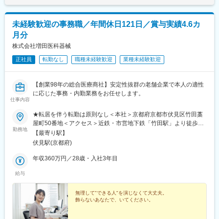
未経験歓迎の事務職／年間休日121日／賞与実績4.6カ
月分
株式会社増田医科器械
正社員
転勤なし
職種未経験歓迎
業種未経験歓迎
【創業98年の総合医療商社】安定性抜群の老舗企業で本人の適性
に応じた事務・内勤業務をお任せします。
仕事内容
★転居を伴う転勤は原則なし＜本社＞京都府京都市伏見区竹田藁
屋町50番地＜アクセス＞近鉄・市営地下鉄「竹田駅」より徒歩約
勤務地
12分市バス「パルスプラザ駅」下車徒歩約3分近鉄京都線「伏見
【最寄り駅】
駅」より約10分※受動喫煙対策：屋内禁煙（喫煙場所あり）
伏見駅(京都府)
年収360万円／28歳・入社3年目
給与
無理して"できる人"を演じなくて大丈夫。
飾らないあなたで、いてください。