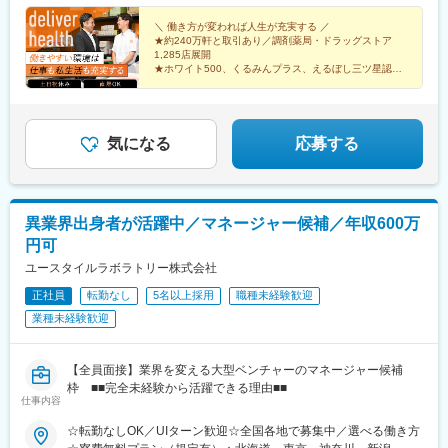
道駅、梶が谷駅、反町駅、電鉄富山駅・エスタ前駅、北松本駅、
岡県静岡県島田市道悦3-14-2三島営業所：静岡県田方郡函南町肥
駅、砺波駅、片原町駅(富山県)、速星駅、春江駅、水落駅、しんざ
日吉町駅、第一通り駅、太閤通駅、車道駅、四日市駅、びわ湖浜
田字南中道476中津川営業所：岐阜県中津川市中津川字大西667-1
＼ 働き方が変われば人生が充実する ／
駅、上越妙高駅、信州中野駅、附属中学前駅、切石駅、岩村田
★約240万軒と取引あり／調剤薬局・ドラッグストア
大津駅、大宮駅(京都府)、清水五条駅、西大路三条駅、桃山駅、阿
田辺営業所：和歌山県田辺市三栖字三反田130-5京都北営業所：京
駅、西上田駅、酒折駅、禾生駅、富士駅、古庄駅、半田駅、荒子
1,285店展開
倍野駅(地下鉄)、西梅田駅、南方駅(大阪府)、美章園駅、京橋駅(大
都府京都市北区上賀茂向縄手町16滑川営業所：富山県滑川市柳原
川公園駅、妙興寺駅、六軒駅(三重県)、霞ケ浦駅、光善寺駅、平野
★ホワイト500、くるみんプラス、えるぼし三ツ星認定
阪府)、長堀橋駅、西川緑道公園駅、横川駅(広島県)、猿猴橋町
字宮ノ東41-29※詳細は「会社概要」欄HPから
企業
駅(地下鉄)、久米田駅、ケーブル八幡宮山上駅、田村駅、唐崎駅、
駅、片原町駅(香川県)、市役所前駅(愛媛県)、中洲川端駅、天神南
★成果は毎月インセンティブで還元／正当な評価で頑張
筒井駅、豊岡駅(兵庫県)、新宮駅、安芸長束駅、安浦駅、周布駅、
りは給与に反映
駅、西黒崎駅、旦過駅、長崎駅(長崎県)、九品寺交差点駅、国府駅
出雲市駅、高野駅、西富井駅、周防下郷駅、櫛ケ浜駅、府中駅(徳
(熊本県)、祇園橋駅、加治屋町駅、鹿児島中央駅、旭橋駅
島県)、北久米駅、北宇和島駅、伏石駅、下曽根駅、高城駅、杵築
気になる
応募する
駅、宮崎駅、日向庄内駅、門川駅、志布志駅、日宇駅、玉名駅、
赤嶺駅、下菅谷駅、長沼駅(静岡県)
異業界出身者が活躍中／マネージャー候補／年収600万
円可
ユースタイルラボラトリー株式会社
正社員
転勤なし
5名以上採用
職種未経験歓迎
業種未経験歓迎
【全員面接】業界を変える大型ベンチャーのマネージャー候補
枠 ■■完全未経験から活躍できる理由■■
仕事内容
☆転勤なしOK／UIターン歓迎☆全国各地で募集中／選べる働き方