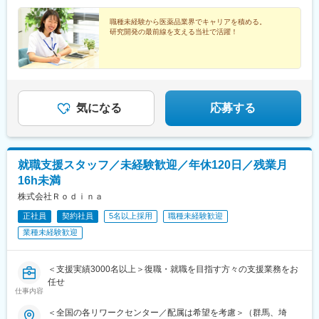
駅、岐阜駅、細畑駅、柳津駅(岐阜県)、蘇原駅、西笠松駅、岐南
江2-2-18 ワールドホールディングス北堀江4F
駅、名鉄岐阜駅、笠寺駅、小田井駅、運動公園前駅(愛知県)、四郷
職種未経験から医薬品業界でキャリアを積める。
駅、土橋駅(愛知県)、西尾駅、中津川駅、坂下駅、八戸駅、美乃坂
研究開発の最前線を支える当社で活躍！
本駅、新可児駅、美濃川合駅、西可児駅、可児駅、各務原市役所
前駅、那加駅、新加納駅、名電各務原駅、鵜沼宿駅、土岐市駅、
恵那駅、東野駅(岐阜県)、瑞浪駅、十九条駅、美江寺駅、穂積駅、
前平公園駅、美濃太田駅、松森駅、洲原駅、吹田駅(阪急線)、陸前
白沢駅、関下有知駅、関駅(岐阜県)、高山駅、瀬上駅、飛騨一ノ宮
駅、衣摺加美北駅、近鉄富田駅、赤堀駅、西桑名駅、長島駅、西
気になる
応募する
大路御池駅、醍醐駅(京都府)、上前津駅、千種駅、栄町駅(愛知
県)、伏見駅(愛知県)、平安通駅、大同町駅、鳴子北駅、豊田本町
駅、新瀬戸駅、豊川稲荷駅、上挙母駅、梅坪駅、インテック本社
前駅、粟島駅、西富山駅、小泉町駅(富山県)、東向日駅、上小田井
就職支援スタッフ／未経験歓迎／年休120日／残業月
駅、新那加駅、各務ケ原駅、関市役所前駅、車道駅、上飯田駅、
16h未満
瀬戸市駅、オークスカナルパークホテル富山前、大町駅(富山県)、
洛西口駅、庄内緑地公園駅、苧ケ瀬駅
株式会社Ｒｏｄｉｎａ
正社員
契約社員
5名以上採用
職種未経験歓迎
業種未経験歓迎
＜支援実績3000名以上＞復職・就職を目指す方々の支援業務をお
任せ
仕事内容
＜全国の各リワークセンター／配属は希望を考慮＞（群馬、埼