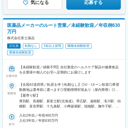
桃山御陵前駅、烏丸御池駅、大阪阿部野橋駅、大阪駅、新大阪
気になる
応募する
駅、淡路駅、文の里駅、枚方市駅、大阪城北詰駅、堺筋本町駅、
泉佐野駅、三宮・花時計前駅、尼崎駅(東海道本線)、姫路駅、西宮
北口駅、三田駅(兵庫県)、神戸三宮駅(阪神)、奈良駅、近鉄奈良
駅、新王寺駅、和歌山市駅、岡山駅前駅、倉敷市駅、横川一丁目
医薬品メーカーのルート営業／未経験歓迎／年収例630
駅、稲荷町駅(広島県)、広島駅、福山駅、呉駅、銀山町駅、西条駅
万円
(広島県)、下関駅、高松築港駅、松山市駅、天神駅、博多駅、小倉
駅(福岡県)、黒崎駅、西鉄久留米駅、戸畑駅、佐賀駅、八千代町
株式会社富士薬品
駅、水道町駅、新水前寺駅前駅、熊本駅前駅、古国府駅、宮崎
正社員
転勤なし
5名以上採用
職種未経験歓迎
駅、高見橋駅、県庁前駅(沖縄県)、大通駅、榴ケ岡駅、あおば通
業種未経験歓迎
駅、南越谷駅、朝霞台駅、本川越駅、八木崎駅、京成西船駅、本
八幡駅(都営線)、岩本町駅、八王子駅、府中本町駅、京急蒲田駅、
桜木町駅、石上駅、武蔵溝ノ口駅、登戸駅、神奈川駅、地鉄ビル
【未経験歓迎／経験不問】自社製造のヘルスケア製品や健康食品
前駅、西松本駅、市役所前駅(長野県)、岐阜駅、新静岡駅、浜松
を企業様や個人のお宅へ定期的にお届けします
駅、近鉄名古屋駅、千種駅、東別院駅、近鉄四日市駅、大津駅、
仕事内容
祇園四条駅、西院駅(京福線)、伏見桃山駅、丸太町駅(京都市営)、
天王寺駅前駅、福島駅(大阪環状線)、西中島南方駅、ＪＲ淡路駅、
【全国42道府県／転居を伴う転勤なし】◎U・Iターン歓迎◎希望
昭和町駅(大阪府)、枚方公園駅、大阪ビジネスパーク駅、本町駅、
勤務地は選考前に選べます◎受動喫煙対策あり（屋内禁煙）◎オ
勤務地
貿易センター駅、神戸三宮駅(阪急・神戸高速)、山陽姫路駅、阪神
ンライン面接実施中■北海道・東北北海道／青森／岩手／秋田／山
【最寄り駅】
国道駅、三田本町駅、三宮駅(神戸新交通)、王寺駅、岡山駅、倉敷
形／福島■関東茨城／栃木／群馬／神奈川／埼玉／千葉■北陸・甲
厚別駅、長都駅、新富士駅(北海道)、帯広駅、遠軽駅、滝川駅、桔
駅、横川駅、的場町駅、高松駅(香川県)、西鉄福岡駅、祇園駅(福
信越新潟／富山／石川／福井／長野／山梨■東海静岡／愛知／三重
梗駅、富良野駅、十九条駅、小樽築港駅、稲穂駅、撫牛子駅、羽
岡県)、平和通駅、黒崎駅前駅、長崎駅前駅、通町筋駅、新水前寺
／岐阜■関西大阪／京都／滋賀／奈良／兵庫／和歌山■中国・四国
後牛島駅、横手駅、千徳駅、泉駅(常磐線)、北山形駅、偕楽園駅、
駅、熊本駅、鹿児島中央駅前駅、美栄橋駅、西４丁目駅、北１２
広島／島根／岡山／山口／徳島／愛媛／香川■九州・沖縄福岡／大
入社2年目／年収460万円
鹿島神宮駅、大宝駅、土浦駅、後台駅、黒磯駅、上今市駅、渋川
条駅、仙台駅、仙台駅(地下鉄)、川越市駅、新千葉駅、栄町駅(千
分／宮崎／鹿児島／熊本／長崎／沖縄＜オンライン面接実施中＞
入社3年目／年収630万円
駅、太田駅(群馬県)、大森台駅、青堀駅、南与野駅、武蔵高萩駅、
給与
葉県)、京成八幡駅、末広町駅(東京都)、府中競馬正門前駅、馬車
その他、下記「勤務地一覧」よりご確認ください藤枝営業所：静
八潮駅、鴨居駅、倉見駅、磯部駅(石川県)、徳田駅(石川県)、上枝