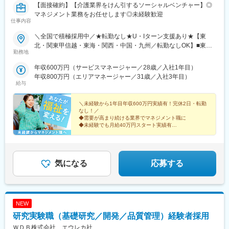
【面接確約】【介護業界をけん引するソーシャルベンチャー】◎
マネジメント業務をお任せします◎未経験歓迎
仕事内容
＼全国で積極採用中／★転勤なし★U・Iターン支援あり★【東
北・関東甲信越・東海・関西・中国・九州／転勤なしOK】■東北
勤務地
／北海道、青森、岩手、宮城、山形、福島■関東甲信越／茨城、栃
木、群馬、埼玉、千葉、東京、神奈川、新潟、富山、山梨、長野■
年収600万円（サービスマネージャー／28歳／入社1年目）
東海／岐阜、静岡、愛知、三重■関西／滋賀、京都、大阪、兵庫、
年収800万円（エリアマネージャー／31歳／入社3年目）
奈良、和歌山■中国・四国／岡山、広島、山口、徳島、香川、愛
給与
媛、高知■九州／福岡、佐賀、長崎、熊本、大分、宮崎、鹿児島、
沖縄★【エリア勤務希望・移住希望の方優遇】：サポート制度も
＼未経験から1年目年収600万円実績有！完休2日・転勤
充実していますので、現在のお住まいに関わらずご希望をお知ら
なし！／
◆需要が高まり続ける業界でマネジメント職に
せください！☆『寮費無料プラン』あり（規定有）：下記勤務地
◆未経験でも月給40万円スタート実績有
希望・移住希望の方はお気軽にご相談ください！※【北海道】【東
◆30～40代の女性マネジャー多数活躍中
京都】【神奈川県】【新潟県】【三重県】【滋賀県】【沖縄県】
◆会社負担で資格取得可能
での勤務の場合★全国のご希望勤務地へU・Iターン可能・初期費
◆株式上場を目指す急成長ベンチャー
用会社負担等の移住支援あり（規定有）・U・Iターン転勤希望者
気になる
応募する
への1年間の支援あり（規定有）★江戸川・川崎・湘南・川越・香
川・徳島・青森にて新規事業所オープン！
NEW
研究実験職（基礎研究／開発／品質管理）経験者採用
ＷＤＢ株式会社 エウレカ社