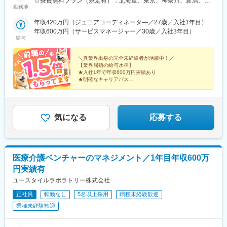
☆寮費無料プラン（規定有）：北海道、東京、神奈川、新潟、三
勤務地
重、滋賀、沖縄☆マイカー通勤手当有【1／地元マネージャーコー
ス】◇地元採用・転勤なし可■東北／北海道、青森、岩手、宮城、
年収420万円（ジュニアコーディネータ―／27歳／入社1年目）
山形、福島■関東甲信越／茨城、栃木、群馬、埼玉、千葉、東京、
年収600万円（サービスマネージャー／30歳／入社3年目）
神奈川、新潟、富山、山梨、長野■東海／岐阜、静岡、愛知、三重
給与
■関西／滋賀、京都、大阪、兵庫、奈良、和歌山■中国・四国／岡
山、広島、山口、徳島、香川、愛媛、高知■九州／福岡、佐賀、長
＼異業界出身の完全未経験者が活躍中！／
崎、熊本、大分、宮崎、鹿児島、沖縄☆江戸川・川崎・湘南・川
【業界屈指の給与水準】
★入社1年で年収600万円実績あり
越・香川・徳島・青森・多摩川にて新規オープン★別事業へのキ
★明確なキャリアパス
ャリアチェンジによる昇格可能☆ページ下部「勤務地の一例」も
★介護経験ゼロからマネージャー輩出
ご参照ください【2／全国マネージャーコース】◆全国募集／引越
★資格取得費用は会社負担
し手当・社宅◆入社半年の養成期間中は東京・神奈川・埼玉／所
★完全週休2日／転勤なし・UIターン可
在地はHP参照⇒養成期間後の勤務地は現在お住まいの地域又はジ
気になる
応募する
ェネラルマネージャーと相談の上決定◆引越し手当支給・家賃無
料の借り上げ社宅提供☆早期キャリアアップしたい方に最適なポ
ジション
医療介護ベンチャーのマネジメント／1年目年収600万
円実績有
ユースタイルラボラトリー株式会社
正社員
転勤なし
5名以上採用
職種未経験歓迎
業種未経験歓迎