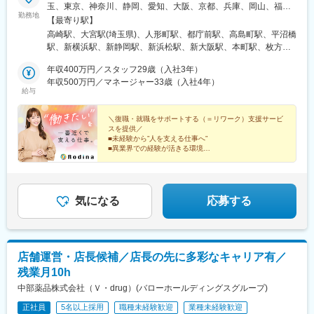
玉、東京、神奈川、静岡、愛知、大阪、京都、兵庫、岡山、福
勤務地
岡）★転勤が必要な際は相談の上、希望を考慮し決定・群馬：高
【最寄り駅】
崎（2026年10月開設予定）・埼玉：大宮／大宮東口・東京：日本
高崎駅、大宮駅(埼玉県)、人形町駅、都庁前駅、高島町駅、平沼橋
橋／新宿南口・神奈川：横浜東口／横浜西口／新横浜・静岡：静
駅、新横浜駅、新静岡駅、新浜松駅、新大阪駅、本町駅、枚方市
岡／浜松・愛知：伏見・大阪：新大阪／新大阪西口／本町／枚
駅、京都河原町駅、丸太町駅(京都市営)、高速神戸駅、岡山駅前
方・京都：京都河原町／烏丸御池・兵庫：神戸・岡山：岡山・福
年収400万円／スタッフ29歳（入社3年）
駅、博多駅、水天宮前駅、南新宿駅、横浜駅、日吉町駅、浜松
岡：博多筑紫口※オフィス内禁煙※新規事業所を希望の場合、開設
年収500万円／マネージャー33歳（入社4年）
駅、東淀川駅、南方駅(大阪府)、心斎橋駅、宮之阪駅、祇園四条
給与
まで既存事業所で勤務いただきます（応相談）
駅、烏丸御池駅、神戸駅(兵庫県)、岡山駅、東比恵駅、茅場町駅、
新宿駅、戸部駅、静岡駅、第一通り駅、崇禅寺駅、堺筋本町駅、
＼復職・就職をサポートする（＝リワーク）支援サービ
烏丸駅、ハーバーランド駅、西川緑道公園駅
スを提供／
■未経験から”人を支える仕事へ”
■異業界での経験が活きる環境
■国家資格保有率7割・資格取得支援充実
■誕生日休暇・リフレッシュ休暇あり
■月給26万円以上スタート
気になる
応募する
店舗運営・店長候補／店長の先に多彩なキャリア有／
残業月10h
中部薬品株式会社（Ｖ・drug）(バローホールディングスグループ)
正社員
5名以上採用
職種未経験歓迎
業種未経験歓迎