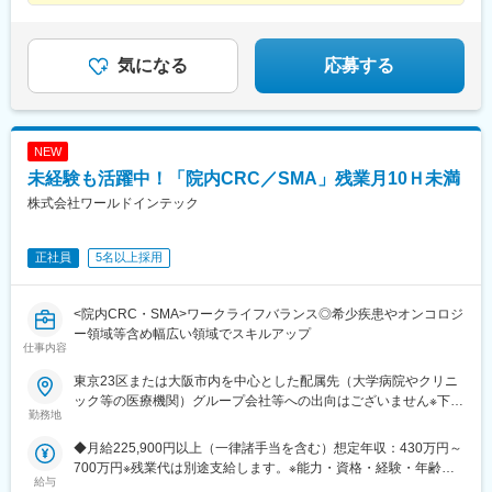
生山駅、塩釜口駅、高蔵寺駅、大森・金城学院前駅、印場駅、小
◎異業種からの入社実績多数
Iターン歓迎※受動喫煙対策：あり
幡駅、新守山駅、神領駅、春日井駅(中央本線)、東別院駅、稲永
◎店長以降のキャリアパスも豊富
駅、港北駅、戸田駅(愛知県)、荒子川公園駅、六番町駅、堀田駅
(名古屋市営)、瑞穂区役所駅、徳重駅、神沢駅、南大高駅、浄心
気になる
応募する
駅、下小田井駅、庄内通駅、新安城駅、碧海古井駅、安城駅、旭
前駅、三郷駅(愛知県)、尾張旭駅、六名駅、相見駅、大門駅(愛知
県)、男川駅、岡崎駅、美合駅、矢作橋駅、多屋駅、野田城駅、日
進駅(愛知県)、春日井駅(名鉄線)、勝川駅、味美駅(名鉄線)、大府
NEW
駅、新日鉄前駅、尾張星の宮駅、尾張瀬戸駅、水野駅、瀬戸口
未経験も活躍中！「院内CRC／SMA」残業月10Ｈ未満
駅、古見駅(愛知県)、石浜駅、上ゲ駅、野間駅、知立駅、牛田駅
(愛知県)、三河知立駅、三河一宮駅、牛久保駅、西小坂井駅、八幡
株式会社ワールドインテック
駅(愛知県)、稲荷口駅、豊川駅、諏訪町駅、国府駅(愛知県)、豊明
駅、愛知大学前駅、競輪場前駅(愛知県)、南栄駅、船町駅、新上挙
正社員
5名以上採用
母駅、三河上郷駅、末野原駅、新豊田駅、豊田市駅、愛環梅坪
駅、越戸駅、浄水駅、三河高浜駅、高浜港駅、下呂駅、禅昌寺
駅、飛騨萩原駅、飛騨古川駅、打保駅、自然園前駅、郡上八幡
<院内CRC・SMA>ワークライフバランス◎希少疾患やオンコロジ
駅、美濃白鳥駅、敦賀駅、入善駅、越中舟橋駅、福光駅、東八尾
ー領域等含め幅広い領域でスキルアップ
駅、下奥井駅、越中中島駅、富山大学前駅、呉羽駅、堀川小泉
仕事内容
駅、速星駅、千里駅(富山県)、大泉駅(富山県)、朝菜町駅、不二越
駅、奥田中学校前駅、越中荏原駅、越中大門駅、氷見駅、西加積
東京23区または大阪市内を中心とした配属先（大学病院やクリニ
駅、西滑川駅、油田駅、クロスベイ前駅、新高岡駅、越中国分
ック等の医療機関）グループ会社等への出向はございません※下記
勤務地
駅、戸出駅、高岡やぶなみ駅、片原町駅(富山県)、東三日市駅、菰
エリアの医療機関にて勤務できる方も大歓迎！（千葉県・埼玉
野駅、植大駅、徳永駅、上島駅、浜松駅、遠州西ケ崎駅、西焼津
県・神奈川県・福島県・京都府・兵庫県・和歌山県・福岡県）
◆月給225,900円以上（一律諸手当を含む）想定年収：430万円～
駅、藤枝駅、入江岡駅、清水駅(静岡県)、御門台駅、新静岡駅、安
R&D事業部 臨床開発グループ【東京営業所】東京都港区東新橋
700万円※残業代は別途支給します。※能力・資格・経験・年齢な
倍川駅、静岡駅、小泉駅、多治見駅、根本駅、西岐阜駅、切通
2丁目14-1 NBFコモディオ汐留4F【大阪営業所】大阪市西区北堀
給与
どを考慮の上、当社規定により優遇します。