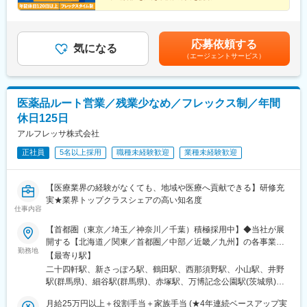
（大津市／彦根市）・和歌山県（和歌山市／田辺市）■中国■・広
■仲間と高め合えるチーム制
駅、細畑駅、中川原駅、安茂里駅、酒折駅、西金沢駅、南富山
■成果・意欲次第で早期キャリアアップ
島県（広島市）・岡山県（岡山市）■四国■・香川県（高松市）■
駅、新福井駅、蒲生四丁目駅、萱島駅、弁天町駅、長田駅(大阪
■フレックス＆年休120日以上
九州■・福岡県（福岡市）
府)、新金岡駅、藤井寺駅、東部市場前駅、南吹田駅、大開駅、立
■20～30代活躍中
応募依頼する
花駅、飾磨駅、竹田駅(京都府)、北山駅(京都府)、上桂駅、前栽
気になる
（エージェントサービス）
駅、尼ケ辻駅、瀬田駅(滋賀県)、ひこね芹川駅、六十谷駅、紀伊新
庄駅、福島町駅、大元駅、沖松島駅、大橋駅(福岡県)、赤羽橋駅、
松原駅(東京都)、栄町駅(東京都)、阿佐ケ谷駅、西早稲田駅、小菅
駅、布田駅、港南中央駅、矢部駅、川越市駅、市川真間駅、本笠
医薬品ルート営業／残業少なめ／フレックス制／年間
寺駅、名古屋大学駅、札木駅、鴫野駅、高鷲駅、新開地駅、西観
休日125日
音町駅、木太町駅、芝公園駅、荒川車庫前駅、川越駅、東山公園
駅(愛知県)、豊橋公園前駅、上沢駅
アルフレッサ株式会社
正社員
5名以上採用
職種未経験歓迎
業種未経験歓迎
【医療業界の経験がなくても、地域や医療へ貢献できる】研修充
実★業界トップクラスシェアの高い知名度
仕事内容
【首都圏（東京／埼玉／神奈川／千葉）積極採用中】◆当社が展
開する【北海道／関東／首都圏／中部／近畿／九州】の各事業所
勤務地
へご希望を考慮した上で配属となります。【北海道】北海道【関
【最寄り駅】
東】栃木／群馬／茨城／長野／山梨／新潟【首都圏】東京／埼玉
二十四軒駅、新さっぽろ駅、鶴田駅、西那須野駅、小山駅、井野
／神奈川／千葉★積極採用エリア【中部】静岡／愛知／三重／岐
駅(群馬県)、細谷駅(群馬県)、赤塚駅、万博記念公園駅(茨城県)、
阜【近畿】滋賀／兵庫／大阪／京都／奈良／和歌山【九州】福岡
大甕駅、新治駅、川中島駅、渚駅(長野県)、伊那八幡駅、小井川
／長崎／熊本／大分／宮崎／鹿児島各事業所の詳細については、
月給25万円以上＋役割手当＋家族手当 (★4年連続ベースアップ実
駅、寺尾駅、宮内駅(新潟県)、直江津駅、小川町駅(東京都)、江戸