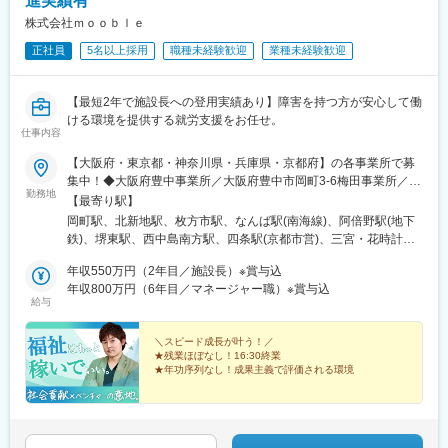
進実績有
株式会社ｍｏｏｂｌｅ
正社員
5名以上採用
職種未経験歓迎
業種未経験歓迎
【最短2年で施設長への登用実績あり】障害を持つ方が安心して働
ける環境を提供する就労支援をお任せ。
仕事内容
【大阪府・東京都・神奈川県・兵庫県・京都府】の各事業所で募
集中！◆大阪府豊中事業所／大阪府豊中市岡町3-6梅田事業所／大
勤務地
阪府大阪市北区梅田1-2-2枚方事業所／大阪府枚方市岡東町12-1な
【最寄り駅】
んば事業所／大阪府大阪市浪速区難波中2-2-20天王寺事業所／大
岡町駅、北新地駅、枚方市駅、なんば駅(南海線)、阿倍野駅(地下
阪府大阪市阿倍野区阿倍野筋3-10-1堺東事業所／大阪府堺市堺区
鉄)、堺東駅、西中島南方駅、四条駅(京都市営)、三宮・花時計前
新町4-7新大阪事業所／大阪府大阪市淀川区西中島5-6-9◆京都府
駅、西明石駅、淡路町駅、川崎駅、豊中駅、西梅田駅、宮之阪
四条烏丸事業所／京都府京都市中京区室町通り四条菊水鉾町
年収550万円（2年目／施設長）※賞与込
駅、日本橋駅(大阪府)、阿倍野駅(阪堺線)、新大阪駅、烏丸駅、貿
569◆兵庫県神戸三宮事業所／兵庫県神戸市中央区八幡通4-2-18
年収800万円（6年目／マネージャー職）※賞与込
易センター駅、小川町駅(東京都)、京急川崎駅、東梅田駅、近鉄日
給与
明石事業所／兵庫県明石市小久保2丁目6-1◆東京都秋葉原事業所
本橋駅、大阪阿部野橋駅、南方駅(大阪府)、烏丸御池駅、神戸三宮
／東京都千代田区神田須田町1-5◆神奈川県川崎事業所／神奈川県
駅(阪神)、神田駅(東京都)、尻手駅
川崎市幸区大宮町14-4※受動喫煙対策あり（オフィス内禁煙）
＼スピード成長が叶う！／
★残業ほぼなし！16:30終業
★年功序列なし！成果主義で評価される環境
急成長中の今だからこそ、20代で施設長への昇進例も多
数！
未経験から裁量大きくお任せします。
「成長も、私生活も、高収入も」本気で狙える環境で