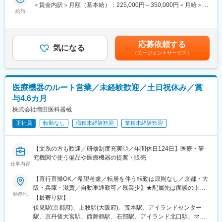
＜賃金内訳＞月額（基本給）：225,000円～350,000円＜月給＞
【働き方】
給与
225,000円～350,000円＜昇給有無＞有＜残業手当＞有＜給与補足
下記いずれかパターンで1勤務1週間ごと（1シフト／1週間単位）
＞※上記年収は各種手当込みの年収となります。■季節賞与：年2
のローテーション勤務となります。
回（7月、12月）■業績賞与：年1回（3月）※会社業績及び個人業
・8:45～17:15、0:00～8:30、23:00～翌7:30、22:30～翌7:00、
績のターゲット100％達成の場合支給■昇給：年1回賃金はあくま
応募依頼する
0:30～9:00、1:00～9:30、2:00～ 10:30、1:30～10:00、3:00～
気になる
でも目安の金額であり、選考を通じて上下する可能性がありま
（エージェントサービス）
11:30、3:30～12:00、17:00～翌1:30、5:30～14:00、8:00～
す。月給(月額)は固定手当を含めた表記です。
16:30、6:30～15:00、7:15～15:45
※シフトに関する補足事項
・配属先ラボによりシフトは異なります。
医療機器のルート営業／未経験歓迎／土日祝休み／賞
・出荷時間/作業内容の変更に伴い、業務上シフトがごくまれに変
与4.6カ月
更となる場合がございます。
大幅にシフトが変わる訳ではなく、基本的には提示させて頂いて
株式会社増田医科器械
おりますシフトから30分単位で変更となります。
正社員
転勤なし
職種未経験歓迎
業種未経験歓迎
【やりがい】
出荷された薬は、その日の内に患者さんに投与され検査が行われ
【文系の方も歓迎／研修制度充実◎／年間休日124日】医療・研
ます。その検査結果は癌の早期発見につながり、治療方針の決定
究機関で使う備品や医療機器の提案・販売
に大きな影響を及ぼします。質の高い製品を作ることができれ
仕事内容
ば、より多くの方が救われることになる、やりがいを感じられる
【直行直帰OK／希望考慮／転居を伴う転勤は原則なし／京都・大
仕事です。
阪・兵庫・滋賀／自動車通勤可／残業少】★配属先は面談の上、
勤務地
希望を考慮して決定します★営業車での自動車通勤可★直行直帰
【放射性医薬品とは】
【最寄り駅】
も可能★転居を伴う転勤は原則なし………………通勤につい
ごく弱い放射線を出す成分を含んだ薬のことです。診断や治療に
伏見駅(京都府)、上牧駅(大阪府)、荒本駅、アイランドセンター
て………………営業車での車通勤もOK！自宅近くに駐車場を借り
使われ、体の中に入ると、特定の臓器や病気の場所に集まるよう
駅、京丹後大宮駅、西舞鶴駅、石部駅、アイランド北口駅、マリ