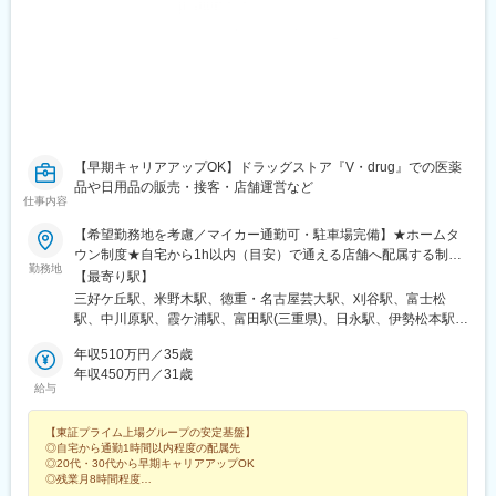
【早期キャリアアップOK】ドラッグストア『V・drug』での医薬
品や日用品の販売・接客・店舗運営など
仕事内容
【希望勤務地を考慮／マイカー通勤可・駐車場完備】★ホームタ
ウン制度★自宅から1h以内（目安）で通える店舗へ配属する制度
勤務地
です！＼以下いずれかの店舗に配属／■愛知県名古屋市、北名古屋
【最寄り駅】
市、清須市、春日井市、豊田市、瀬戸市、尾張旭市、みよし市、
三好ケ丘駅、米野木駅、徳重・名古屋芸大駅、刈谷駅、富士松
日進市、豊明市、知多郡、知多市、東海市、刈谷市、高浜市、半
駅、中川原駅、霞ケ浦駅、富田駅(三重県)、日永駅、伊勢松本駅、
田市、常滑市、岡崎市、知立市、安城市、西尾市、豊川市、新城
泊駅(三重県)、川原町駅、益生駅、桑名駅、近鉄長島駅、下深谷
市、豊橋市■岐阜県郡上市、下呂市、高山市、飛騨市、岐阜市、瑞
年収510万円／35歳
駅、玉垣駅、千代崎駅、円町駅、石田駅(京都府)、向日町駅、向島
穂市、関市、各務原市、美濃市、美濃加茂市、可児市、多治見
年収450万円／31歳
駅、刈谷市駅、西春駅、乙川駅、青山駅(愛知県)、大須観音駅、新
給与
市、土岐市、瑞浪市、恵那市、中津川市■三重県桑名市、四日市
栄町駅(愛知県)、栄駅(愛知県)、丸の内駅(愛知県)、伏屋駅、春田
市、鈴鹿市■静岡県静岡市、藤枝市、浜松市■富山県下新川郡、滑
駅、八田駅(関西本線)、岩塚駅、中村公園駅、本陣駅、比良駅(愛
【東証プライム上場グループの安定基盤】
川市、高岡市、黒部市、射水市、小矢部市、中新川郡、砺波市、
知県)、味美駅(東海交通線)、黒川駅(愛知県)、志賀本通駅、名城公
◎自宅から通勤1時間以内程度の配属先
南砺市、氷見市、富山市■石川県金沢市■福井県福井市、敦賀市■
園駅、自由ケ丘駅(愛知県)、今池駅(愛知県)、覚王山駅、道徳駅、
◎20代・30代から早期キャリアアップOK
京都府京都市、宇治市、向日市 ■大阪府東大阪市、枚方市■兵庫県
柴田駅、一社駅、平針駅、喜多山駅(愛知県)、上社駅、野並駅、相
◎残業月8時間程度
神戸市■滋賀県大津市※将来的に転居を伴う転勤の可能性あり※U・
◎資格取得援助・資格手当あり