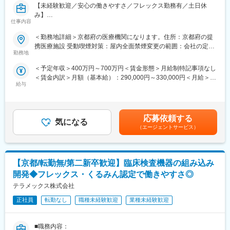
■組織構成：
【未経験歓迎／安心の働きやすさ／フレックス勤務有／土日休
呼び出し手当、待機手当、時間外出勤手当などはしっかり完備さ
主にプロダクト開発を行うメンバー正社員14名のチームとなりま
み】
れております。
す。
仕事内容
■研修制度：各営業所の先輩社員とOJT形式で半年～1年程度かけ
１フロアで他チームもいる環境であり、アークレイグループ開発
■業務詳細／治験コーディネーター（CRCって何？）
て育成を行います。過去にも未経験の方も多く入社していますの
＜勤務地詳細＞京都府の医療機関になります。住所：京都府の提
部門も同拠点勤務となるため、部門を超えたコミュニケーション
新しい薬や治療法が安全で効果的かどうかを確かめるための臨床
でご安心ください。
携医療施設 受動喫煙対策：屋内全面禁煙変更の範囲：会社の定め
も取りやすい環境となります。
試験（治験）をサポートする仕事です。
■長期的な就業可能：現在は勤続年数20年と在籍している方も多
勤務地
る事業所
数おり年齢層も20歳～50歳とバランスよく活躍しています。自己
変更の範囲：会社の定める業務
＜予定年収＞400万円～700万円＜賃金形態＞月給制特記事項なし
＜具体的に＞
都合の退職も3~5％と大手日系メーカーと同様に非常に長く働け
＜賃金内訳＞月額（基本給）：290,000円～330,000円＜月給＞
患者さんが治験に参加する手続きを助けたり、治験中のデータを
る環境です。
給与
290,000円～330,000円＜昇給有無＞有＜残業手当＞有＜給与補足
収集・管理をします。
■キャリアパス：機械だけでなく電気やIT・科学の知識も身に着け
＞■昇給年1回、賞与年2回■賞与は2ヶ月（業績に応じて支給）賃
また、患者さんや医師とのコミュニケーションを取り、試験がス
ることができます。エンジニアのキャリアパスは無限であり、社
金はあくまでも目安の金額であり、選考を通じて上下する可能性
ムーズに進むように調整。
内公募制度によりサービスマネージャーとして現場のマネジメン
があります。月給(月額)は固定手当を含めた表記です。
治験が成功するためにはCRCの役割が非常に重要で、医療の進歩
ト、本社工場での製品開発・改良、サービス体制の仕組み作りな
応募依頼する
気になる
に貢献できるやりがいのある仕事です。
ど積極的なキャリア構築が可能です。
（エージェントサービス）
※担当する医療機関に常駐しての業務となります。
変更の範囲：会社の定める業務
■治験コーディネーターで得られるスキル：
【京都/転勤無/第二新卒歓迎】臨床検査機器の組み込み
（1）コミュニケーション力：
患者さんに治験の内容をわかりやすく説明したり、医師や看護師
開発◆フレックス・くるみん認定で働きやすさ◎
と連携することで伝える力が身に付きます。
テラメックス株式会社
（2）スケジュール管理力：
治験には決まった検査や診察の予定があるため、患者さんが無理
正社員
転勤なし
職種未経験歓迎
業種未経験歓迎
なく通えるように予定を調整する力が身につきます。
（3）医療の知識：
■職務内容：
薬の種類や副作用、検査の内容など、医療に関する知識が自然と