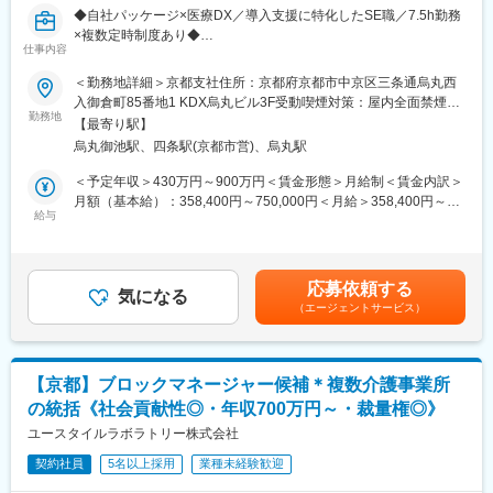
当社は、まだ世の中に出ていない製品・サービスをいち早く具現
◆自社パッケージ×医療DX／導入支援に特化したSE職／7.5h勤務
化することを得意としています。時には大学病院など顧客と協働
×複数定時制度あり◆
しながら、「医師や看護師の業務、診療の在り方をどう変えた
仕事内容
か」を肌で感じることができる、非常に手応えの大きい業務で
■業務概要：
＜勤務地詳細＞京都支社住所：京都府京都市中京区三条通烏丸西
す。特に、2024年に発売開始した医療文書生成サービス
大学病院・総合病院・クリニックなど幅広い医療機関に対し、自
入御倉町85番地1 KDX烏丸ビル3F受動喫煙対策：屋内全面禁煙変
「CocktailAI」については、生成AIの導入が限定的な大規模病院を
社開発ソフトウェア（Claio／DocuMaker 等）の導入を支援する
勤務地
更の範囲：会社の定める事業所（リモートワーク含む）
中心に多くの医療機関から反響があり、今後高い需要を見込んで
【最寄り駅】
ポジションです。
います。
烏丸御池駅、四条駅(京都市営)、烏丸駅
システムのセットアップから現地での設置・検証、操作研修、稼
働後サポートまで、医療現場のDX推進に欠かせない工程を一貫し
＜予定年収＞430万円～900万円＜賃金形態＞月給制＜賃金内訳＞
◎「技術」で命の現場を支える誇り
て担当します。
月額（基本給）：358,400円～750,000円＜月給＞358,400円～
我々には、医療産業をIT分野から支え、社会インフラの提供者と
給与
750,000円＜昇給有無＞有＜残業手当＞有＜給与補足＞※経験、能
して高い次元で社会貢献をし続けている自負があります。
■ポジションの目的（ミッション）：
力、勤務地等を考慮し、面談のうえ決定します。■昇給：年2回
ご自身が培ってきたスキルを、誰かの役に立つことがダイレクト
・医療機関の業務効率化を支える自社製品の導入を成功に導く
（1月・7月）※スキル・能力の向上により随時見直しを行います
に実感できるフィールドで試してみませんか。
・医療データ管理や文書作成のデジタル化を通じ、医療現場の負
賃金はあくまでも目安の金額であり、選考を通じて上下する可能
応募依頼する
荷軽減に貢献する
気になる
性があります。月給(月額)は固定手当を含めた表記です。
変更の範囲：会社の定める業務
（エージェントサービス）
・操作研修や稼働フォローを通じ、医療機関でのスムーズな定
着・活用を実現する
■業務詳細：
【京都】ブロックマネージャー候補＊複数介護事業所
・導入準備（セットアップ、インストール、動作確認）
の統括《社会貢献性◎・年収700万円～・裁量権◎》
・医療機関での現地設置、検証作業
・医師・事務スタッフ向けの操作教育
ユースタイルラボラトリー株式会社
・稼働後フォロー（問合せ対応、改善提案）
契約社員
5名以上採用
業種未経験歓迎
・開発チームとの連携（不具合共有、改善項目のフィードバッ
ク）