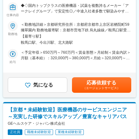
・ブロックマネージャー（年収800～900万円）
◆◇国内トップクラスの医療機器・試薬を複数誇るメーカー「ア
■魅力：
・ゼネラルマネージャー（年収900～1200万円）
ークレイグループ」で安定性◎／中途入社者多数で馴染みやすい
・環境分析、医療検査、バイオ関連機器などにおいて、多様なニ
仕事内容
／教育・研修体制豊富／年休122日・土日祝休／家族・住宅手当
ーズに応える製品を生み出し続け社会に貢献しています。
変更の範囲：会社の定める業務
有り◆◇
＜勤務地詳細＞京都研究所住所：京都府京都市上京区岩栖院町59
・設計、製作、販売、保守を一貫して行っており、非常にやりが
擁翠園内 勤務地最寄駅：京都市営地下鉄 烏丸線線／鞍馬口駅受動
いがあります。
■出向先(ユニバーサルヘルスウェア有限会社)：
勤務地
喫煙対策：屋内全面禁煙変更の範囲：会社の定める事業所
・休日が多く、残業時間も短いため、ワークライフバランスを保
【最寄り駅】
医療機器メーカーであるアークレイが展開する検査機器・患者サ
てます。
鞍馬口駅、今出川駅、北大路駅
ポートツールを、ソフトウェア面で支える役割を持っており、グ
・通勤手当、家族手当、住宅手当など福利厚生も充実していま
ループのデジタルサービス提供において非常に重要なポジション
＜予定年収＞650万円～760万円＜賃金形態＞月給制＜賃金内訳＞
す。
を占めています。
月額（基本給）：320,000円～380,000円＜月給＞320,000円～
給与
380,000円＜昇給有無＞有＜残業手当＞有＜給与補足＞■昇給／年
■配属先の組織構成：
■職務内容：
1回（5月）■賞与／年2回（7月、12月） ※昨年度実績※住居から職
ソフトウェア開発は10名程で構成されています。
当ポジションでは自社プロダクト（アプリケーション・IoT機器）
場まで2時間以上かかり、引越しの場合は引っ越し費用を会社負担
のセキュリティ品質向上のため、以下の業務を担当いただきま
いたします。礼金が15万（単身）、25万（家族帯同）、仲介手数
■当社の特徴：
応募依頼する
す。
気になる
料家賃1ヶ月分も会社負担となります。尚、社宅適用となった場合
◎当社は今まで世の中にない機械・装置と自社商品・OEM商品を
（エージェントサービス）
（1）脆弱性診断業務
は、適用が異なります。賃金はあくまでも目安の金額であり、選
作っています。また積極的に産学連携事業・医工連携推進事業に
Webアプリケーション／スマートフォンアプリの脆弱性診断
考を通じて上下する可能性があります。月給(月額)は固定手当を含
も参画し、研究推進に貢献しています。そのベースには全社員の
IoTデバイス・組込み向けセキュリティ診断（ファームウェア解
めた表記です。
前向きな努力とメカトロ技術・センサー技術、コンピュータ技術
析、通信解析など）
があるからこそ、これらを駆使して数あるテーマを製品化してき
【京都＊未経験歓迎】医療機器のサービスエンジニア
ました。
～充実した研修でスキルアップ／豊富なキャリアパス
（2）ペネトレーションテスト（侵入テスト）
◎顧客の要望に対して、システム設計、メカ設計、電気設計、ソ
外部・内部ネットワークに対するペンテスト
GEヘルスケア・ジャパン株式会社
フト設計と具体的なモノ造りをする生産技術の総合力に加え、豊
攻撃シナリオ作成、証跡取得、改善提案
富な実績、アイデア、納入後も徹底したアフターサービスを含め
正社員
職種未経験歓迎
業種未経験歓迎
たフットワークの良いところが弊社の強みです。