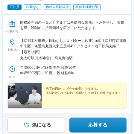
正社員
転勤なし
職種未経験歓迎
業種未経験歓迎
財務経理部の一員としてまずは基礎的な業務からお任せし、実務
を経て段階的に担当領域を広げていただきます
仕事内容
【京都本社勤務／転勤なし／U・Iターン歓迎】■本社京都府京都市
中京区二条通烏丸西入東玉屋町498アクセス：地下鉄烏丸線「烏
勤務地
丸御池駅」から徒歩5分※原則、転居を伴う転勤はありません。※
【最寄り駅】
受動喫煙対策：屋内全面禁煙（屋上に喫煙スペースあり）
丸太町駅(京都市営)、烏丸御池駅
年収600万円／38歳 主任 経験16年
年収520万円／30歳 一般 経験8年
給与
数字の面から、会社の舵取りを支える。
未経験からでも財務・経理として着実に成長できます！
気になる
応募する