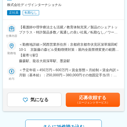
全般に携わることができ、やりがいは大きいです。
株式会社ディヴインターナショナル
開発した製品が上市され、医療の現場で使用されていることを目
正社員
転勤なし
にしたとき、医療に、そして社会に貢献していることを実感でき
ます。
・医療系未経験の方でも、様々な学会や講習会に参加したり、課
【看護師や理学療法士も活躍／教育体制充実／製品のシェアトッ
内メンバーが分担してOJT、OJDを行います。業務をしながら学
プクラス・特許製品多数／風通しの良い社風／転勤なし／ワーク
んでいただくことができます。
仕事内容
ライフバランスを整えながら裁量を持てる営業職】
変更の範囲：会社の定める業務
＜勤務地詳細＞関西営業所住所：京都府京都市伏見区深草堀田町
【業務内容】
10-1 京阪藤の森ビル受動喫煙対策：屋内全面禁煙変更の範囲：
医療機関で使用する薬液注入器やカテーテルなどの自社製品を展
勤務地
会社の定める事業所（リモートワーク含む）
【最寄り駅】
開する当社にて、営業職を募集します。看護師・臨床検査技師・
藤森駅、龍谷大前深草駅、墨染駅
理学療法士・作業療法士など、コメディカルの方歓迎です。
＜予定年収＞450万円～600万円＜賃金形態＞月給制＜賃金内訳＞
【業務詳細】
月額（基本給）：250,000円～380,000円その他固定手当/月：
病院への製品説明や代理店訪問、展示会での広報活動などをお任
給与
20,000円＜月給＞270,000円～400,000円＜昇給有無＞有＜残業手
せします。
当＞有＜給与補足＞※経験やスキルを考慮して決定します。■その
■営業活動：
他固定手当：職務手当■昇給：年1回（1月あたり）※昇給率2.00％
病院等の医療機関への定期訪問、製品説明（麻酔科・泌尿科領域
～9.00％／前年度実績■賞与：年2回※500,000円～1,500,000円／
応募依頼する
製品等）
気になる
前年度実績賃金はあくまでも目安の金額であり、選考を通じて上
（エージェントサービス）
■学会展示への出席：
下する可能性があります。月給(月額)は固定手当を含めた表記で
医師が集まる学会の展示会での製品説明
す。
■新製品の開発・改良のためのマーケティング活動
※新規：既存の割合は5:5程度です。新規は飛び込み等はなく、引
き合いがメインです。
さらに25件読み込む