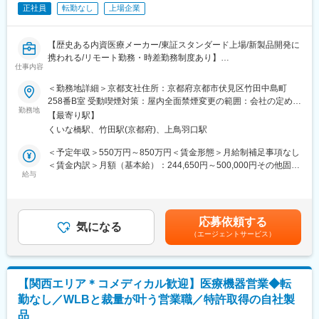
正社員
転勤なし
上場企業
め、家庭と仕事を両立しやすいところがポイントで、スムースな
職場復帰をサポートしています。
※参照 https://www.jinpukai.or.jp/recruit/support/hoiku/
【歴史ある内資医療メーカー/東証スタンダード上場/新製品開発に
携われる/リモート勤務・時差勤務制度あり】
■当院について：
仕事内容
一般財団法人仁風会は京都市において２つの病院を運営し、介護
■業務概要：
＜勤務地詳細＞京都支社住所：京都府京都市伏見区竹田中島町
事業に注力している介護保険の先駆的存在です。職員一人ひとり
医療機器に関わる電気回路設計を担当していただきます。
258番B室 受動喫煙対策：屋内全面禁煙変更の範囲：会社の定める
が謙虚さといつくしみの心をもって、まごころ医療宣言のもと地
具体的には、
勤務地
事業所
域社会に幅広く貢献すべく取り組んでいます。
【最寄り駅】
・次期製品の新規開発および既存製品の機能追加、保守開発
くいな橋駅、竹田駅(京都府)、上鳥羽口駅
・関係部門とのコンセプト共有
変更の範囲：会社の定める業務
・医療現場でのリサーチ
＜予定年収＞550万円～850万円＜賃金形態＞月給制補足事項なし
・仕様検討・決定、概要設計、詳細設計
＜賃金内訳＞月額（基本給）：244,650円～500,000円その他固定
・試作、テスト・評価（EMC評価、対策）
給与
手当/月：11,500円＜月給＞256,150円～511,500円＜昇給有無＞
・医療機器認証対応
有＜残業手当＞有＜給与補足＞※扶養家族、配偶者の有無や人数に
・生産立上げ対応
より、住宅手当、家族手当が増減します。■昇給：年1回（4月） ■
・上市、改良／保守
賞与：年2回（7・12月）※賞与算定額の6.5ヶ月（過去実績によ
応募依頼する
気になる
る）賃金はあくまでも目安の金額であり、選考を通じて上下する
（エージェントサービス）
■企業概要：
可能性があります。月給(月額)は固定手当を含めた表記です。
・当社は「社会的使命に徹し、ME機器の開発を通じて、医学の進
歩に寄与する」という経営理念のもと、実際の医療現場で市場調
査を行い、そこから得られた現場のニーズや運用情報を活かし、
【関西エリア＊コメディカル歓迎】医療機器営業◆転
より質の高い製品を社会に送り出しています。
勤なし／WLBと裁量が叶う営業職／特許取得の自社製
・当社の開発職は、製品企画→要件定義→開発→テスト→薬事申
品
請→生産立ち上げ→上市→改良と開発する製品のライフサイクル