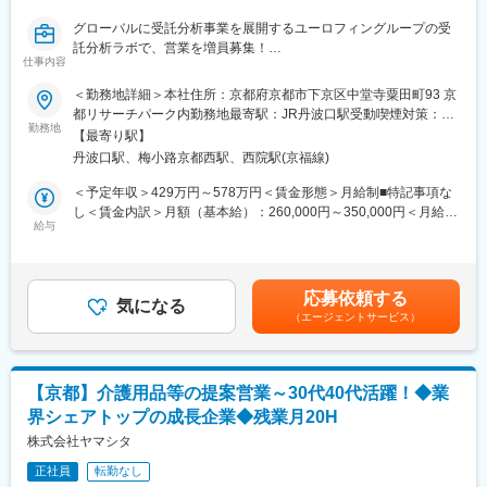
※国内出張が発生する可能性があります（導入業務に伴うもの）。
グローバルに受託分析事業を展開するユーロフィングループの受
託分析ラボで、営業を増員募集！
■入社後の流れ：
仕事内容
◎「話す営業」より「聞く営業」
入社後は、基礎から実務までを段階的に学べる体系的な研修制度
◎幅広い分析サービスを用いて顧客の課題解決を支援するお仕事
＜勤務地詳細＞本社住所：京都府京都市下京区中堂寺粟田町93 京
を用意しています。基礎知識の習得から実務への移行まで、無理
◎英語力を活かす場面、英語力を磨く場面があり
都リサーチパーク内勤務地最寄駅：JR丹波口駅受動喫煙対策：敷
のないステップで成長できる環境が整っており、未経験分野があ
◎医薬品の開発やモノづくりを縁の下で支える分析ビジネス
勤務地
地内喫煙可能場所あり変更の範囲：会社の定める事業所
る方も安心して業務に取り組めます。
【最寄り駅】
◎幅広い分析サービスを提案し、顧客の課題解決を支援する「ソ
・臨床検査系情報のオンデマンド学習（約2か月）
丹波口駅、梅小路京都西駅、西院駅(京福線)
リューション営業」
・担当システムに関する社内研修（約2か月）
＜予定年収＞429万円～578万円＜賃金形態＞月給制■特記事項な
・OJT（約半年）
■担当業務：
し＜賃金内訳＞月額（基本給）：260,000円～350,000円＜月給＞
医薬品分析受託サービスにおける法人営業をご担当頂きます。
給与
260,000円～350,000円＜昇給有無＞有＜残業手当＞有＜給与補足
■キャリアパス：
・顧客は主に国内製薬メーカーの研究・開発・品質管理部門
＞ご経験を考慮し決定します。※同社では目標管理制度を導入して
複数回の導入経験を積んだ後は、チームリーダーとして納品業務
・顧客への医薬品分析サービスの説明、価格・納期・契約交渉
います。・賞与年1回（4月・昨年実績4.5ヵ月）賃金はあくまでも
を牽引する役割をお任せする予定です。
・社内関係各部門との調整、顧客管理
目安の金額であり、選考を通じて上下する可能性があります。月
また、本ポジションでは、導入担当としての専門性を深めるだけ
応募依頼する
・海外顧客・海外グループラボとの協業：週1～月数回程度、英語
気になる
給(月額)は固定手当を含めた表記です。
でなく、それ以外の多様なキャリアパスも描くことが可能です。
（エージェントサービス）
を使用
・反響営業や紹介がメイン、新規分析サービスがローンチされた
■当ポジションの魅力：
際には顧客開拓営業
◎医療機関の中核業務を支える臨床検査情報システムの導入に携
・販売戦略立案、マーケット分析、展示会等の企画・立案・実行
わり、専門性の高いエキスパートとして成長することができま
【京都】介護用品等の提案営業～30代40代活躍！◆業
（マーケティング担当の支援業務）
す。
界シェアトップの成長企業◆残業月20H
◎立ち上げフェーズにある新規事業の中核メンバーとして関われ
■組織について：
株式会社ヤマシタ
るため、役割や仕組みづくりにも主体的に参画できます。決めら
中堅・若手の営業担当社員の指導のもと、既存顧客の対応からお
れた業務をこなすだけでなく、事業の成長を肌で感じられる環境
正社員
転勤なし
任せ致します。