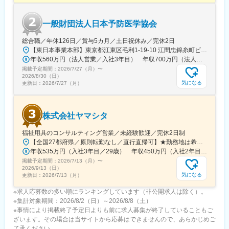
ご自身で営業のスケジュールをコントロールできるため、裁量を
持ちながら残業を抑える働き方が可能です。また、転勤はないた
一般財団法人日本予防医学協会
め腰を据えて長期就業が可能です。
総合職／年休126日／賞与5カ月／土日祝休み／完休2日
■社風：
【東日本事業本部】東京都江東区毛利1-19-10 江間忠錦糸町ビル※訪問先からの直行直帰が可能です！＜アクセス＞・JR総武線（快速・各駅停車）／東京メトロ半蔵門線 錦糸町駅より徒歩5分・東京メトロ半蔵門線／都営新宿線 住吉駅より徒歩5分※受動喫煙対策:屋内全面禁煙
他業界からの転職者も多く、明るく風通しの良い社風です。相談
年収560万円（法人営業／入社3年目） 年収700万円（法人営業・チームリーダー／入社5年目）
ごとなども同僚や上司に気軽に話せるため、中途入社の方も馴染
掲載予定期間：
みやすい環境です。
2026/7/27（月）
〜
2026/8/30（日）
気になる
更新日：
2026/7/27（月）
【キャリアパス】
営業としてリーダーや管理職を目指す、製品の研究・開発に携わ
ることも可能です。
株式会社ヤマシタ
変更の範囲：会社の定める業務
福祉用具のコンサルティング営業／未経験歓迎／完休2日制
【全国27都府県／原則転勤なし／直行直帰可】★勤務地は希望を考慮★拠点により車通勤OK※充足状況により、ご希望の勤務地での募集が終了している場合があります。※転居を伴う転勤の有無は、半年ごとに希望を伺い、選択いただけます。■東北■・宮城県（仙台市）■関東■・東京都（東京23区など）・神奈川県（横浜市など）・埼玉県（さいたま市など）・千葉県（千葉市など）・茨城県（水戸市）・栃木県（宇都宮市／足利市）・群馬県（前橋市）■東海■・愛知県（名古屋市／豊田市／豊橋市／小牧市）・静岡県（静岡市／浜松市／沼津市／焼津市／富士市）・岐阜県（岐阜市）・三重県（四日市市）■信越・北陸■・長野県（長野市）・山梨県（甲府市）・石川県（金沢市）・富山県（富山市）・福井県（福井市）■関西■・大阪府・兵庫県（神戸市／尼崎市／姫路市）・京都府（京都市）・奈良県（奈良市／天理市）・滋賀県（大津市／彦根市）・和歌山県（和歌山市／田辺市）■中国■・広島県（広島市）・岡山県（岡山市）■四国■・香川県（高松市）■九州■・福岡県（福岡市）
年収535万円（入社3年目／29歳） 年収450万円（入社2年目／26歳）
掲載予定期間：
2026/7/13（月）
〜
2026/9/13（日）
気になる
更新日：
2026/7/13（月）
※求人応募数の多い順にランキングしています（非公開求人は除く）。
※集計対象期間：2026/8/2（日）～2026/8/8（土）
※事情により掲載終了予定日よりも前に求人募集が終了していることもご
ざいます。その場合は当サイトから応募はできませんので、あらかじめご
了承ください。