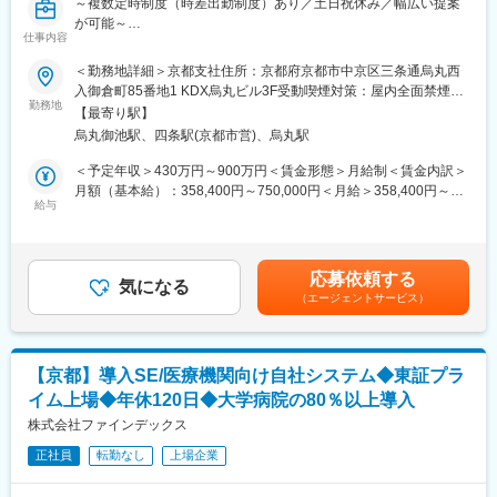
～複数定時制度（時差出勤制度）あり／土日祝休み／幅広い提案
が可能～
変更の範囲：会社の定める業務
◆現場オペレーションの統括
仕事内容
・医療事務業務全体の進行管理（受付、会計、診療報酬請求（レ
■業務内容
＜勤務地詳細＞京都支社住所：京都府京都市中京区三条通烏丸西
セプト）、電子カルテ管理等）
自社製品・サービスの導入や保守運用にとどまらず、DXによる医
入御倉町85番地1 KDX烏丸ビル3F受動喫煙対策：屋内全面禁煙変
・トラブル・クレーム発生時のエスカレーション対応
療現場の課題解決に加え、以下のような業務を担っていただきま
勤務地
更の範囲：会社の定める事業所（リモートワーク含む）
・新規受託案件の立ち上げ支援、プロセス管理
【最寄り駅】
す。
烏丸御池駅、四条駅(京都市営)、烏丸駅
・クラウドや生成AIを活用した新サービスの企画・構築
■所属長より
・新規プロジェクトにおけるパイロット導入、検証
＜予定年収＞430万円～900万円＜賃金形態＞月給制＜賃金内訳＞
本ポジションは、クライアント対応、病院スタッフのマネジメン
・研究開発プロジェクトへの参画
月額（基本給）：358,400円～750,000円＜月給＞358,400円～
トなど、人とのコミュニケーションが多く発生する業務内容で
・顧客（医療機関）との要件整理、課題抽出、改善提案
給与
750,000円＜昇給有無＞有＜残業手当＞有＜給与補足＞経験、能
す。個人での業務よりも、チームで目標を達成することや課題に
決められた仕様を実装するだけでなく、「何を作るべきか」を主
力、勤務地等を考慮し、面談のうえ決定昇給：毎年1月・7月その
対応することに、やりがいや達成感を覚える方を歓迎いたしま
体的に考え、プロジェクトの最初から最後まで包括的に携わるこ
他、スキル・能力の向上により随時見直しを行います。賃金はあ
す。全社員がより働きやすい職場環境の実現を目指し、一丸とな
とができるポジションです。
くまでも目安の金額であり、選考を通じて上下する可能性があり
って取り組んでおります。ぜひその一員として、私たちと一緒に
応募依頼する
気になる
ます。月給(月額)は固定手当を含めた表記です。
取り組んでいただけますと幸いです。を支える、そんな「誇りあ
（エージェントサービス）
■魅力
る仕事」に、ぜひ一緒に挑戦しましょう。
本ポジションは、京都大学との共同プロジェクトをはじめとした
最先端の医療DX案件に携わっていただきます。
■当社について：
当社は以下領域で全国30,000名以上の社員が活躍しています。
【京都】導入SE/医療機関向け自社システム◆東証プラ
◎医療DXの実装と社会価値の最大化
医療事業：受付、会計、診療報酬請求業務等の受託・人材派遣
イム上場◆年休120日◆大学病院の80％以上導入
主に医療機関において、施設完結型のソリューションからクラウ
介護事業：自立支援と地域トータルケアを理念とした施設運営
ド基盤を利用したデータ連携まで、様々な形で医療DX、その先に
株式会社ファインデックス
こども事業：東京都中心に66か所の認可保育園等を運営
ある医療の質の向上に貢献する役割を担っていただきます。
正社員
転勤なし
上場企業
変更の範囲：会社の定める業務
◎医療現場や医療経営を変える、全く新しいソリューション