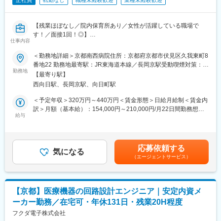
高収入を目指すことも可能です。
入社後すぐに数字を任せるのではなく、研修・同行を経て段階的
に目標を持っていただきます。
【残業ほぼなし／院内保育所あり／女性が活躍している職場で
■転勤は基本的にありません。(管理職になった場合、打診可能性
す！／面接1回！◎】
仕事内容
はありますが意向に沿います。)
■職務内容：
＜勤務地詳細＞京都南西病院住所：京都府京都市伏見区久我東町8
【中途入社者アンケート】
当法人の理事長秘書として、スケジュール管理や様々な業務の中
番地22 勤務地最寄駅：JR東海道本線／長岡京駅受動喫煙対策：敷
■入社を決めた理由
でサポートを行っていただきます。
勤務地
地内全面禁煙変更の範囲：会社の定める事業所
【最寄り駅】
（1）社会貢献できる・お客様に喜んで頂ける
各部署から届く文書の取り扱い、複合機を使用しての複製や資料
西向日駅、長岡京駅、向日町駅
（2）安定性・信頼性
のスキャン、パソコン上でのデータ整理、電話・来客対応、郵便
（3）面接官・人
物仕分け等が日常業務です。
＜予定年収＞320万円～440万円＜賃金形態＞日給月給制＜賃金内
■働いてみて感じた魅力
訳＞月額（基本給）：154,000円～210,000円/月22日間勤務想定
（1）人間関係が良い、先輩が親切
＜その他の業務＞
給与
その他固定手当/月：61,000円～85,000円＜想定月額＞215,000円
（2）社会貢献できる、客様に喜んで頂ける・応援頂ける
外部団体にも所属しているため、それに関するサポート業務があ
～295,000円＜昇給有無＞有＜残業手当＞有＜給与補足＞■年収に
（3）様々な業界の普段会えない役職者に会える
ります。
ついては応募者のスキルや経験によってオファーします。■賞与：
また、Officeを使用した資料作成、等も随時対応してください。
年2回（7月、12月）※年間3ヶ月■給与改定は査定により有り（能
応募依頼する
【企業紹介WEBページ】
気になる
力・成果により改定）賃金はあくまでも目安の金額であり、選考
（エージェントサービス）
■会社概要
■院内保育所あり！小学5年生まで時短勤務可！：
を通じて上下する可能性があります。月給(月額)は固定手当を含め
https://www.youtube.com/watch?v=Ge4KiEjNYaM
24時間対応の院内保育所があり、小さなお子様がいる方でも安心
た表記です。
■採用サイト内動画ページ
して働くことができます。ご利用をお考えの際はお気軽にご相談
https://trim-saiyo.jp/movie/
ください。
【京都】医療機器の回路設計エンジニア｜安定内資メ
産前産後休業、育児休業、育児短時間勤務など、お子様を産もう
ーカー勤務／在宅可・年休131日・残業20H程度
変更の範囲：会社の定める業務
と考えている方、すでにお子様がいらっしゃる方のどちらの方に
も安心して就業していただける環境です。特に、育児短時間勤務
フクダ電子株式会社
の期間を長く（お子様が小学５年生に達するまで）設けているた