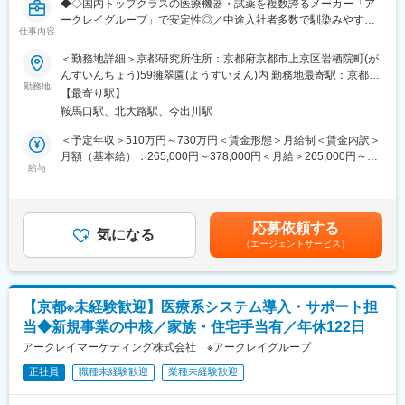
◆◇国内トップクラスの医療機器・試薬を複数誇るメーカー「ア
す。
ェンジ、事業の枠をこえ新たなキャリアにチャレンジされている
ークレイグループ」で安定性◎／中途入社者多数で馴染みやすい
方もいらっしゃいます。
仕事内容
／教育・研修体制豊富／年休122日・土日祝休／家族・住宅手当
■スキルアップできる環境：
有り◆◇
＜勤務地詳細＞京都研究所住所：京都府京都市上京区岩栖院町(が
開発メーカーとして常に安定した技術力が発揮できるよう、社員
変更の範囲：会社の定める業務
んすいんちょう)59擁翠園(ようすいえん)内 勤務地最寄駅：京都市
への学習の機会は積極的に提供していただけます。毎月座学での
■出向先(ユニバーサルヘルスウェア有限会社)：
勤務地
営地下鉄 烏丸線線／鞍馬口駅受動喫煙対策：屋内全面禁煙変更の
勉強会を開催しており、オフィス内には業界情報に関する定期刊
【最寄り駅】
アークレイマーケティング株式会社のグループ会社として、ソフ
範囲：会社の定める事業所
行は常時複数部置いてあります。デスクも社員同士がオープンに
鞍馬口駅、北大路駅、今出川駅
トウェア開発およびWebサービスの構築を行っています。
会話できる空間になっており、それぞれが意見交換し合いながら
＜予定年収＞510万円～730万円＜賃金形態＞月給制＜賃金内訳＞
業務を進められます。
■職務内容：
月額（基本給）：265,000円～378,000円＜月給＞265,000円～
本ポジションでは、自社開発アプリケーションの追加機能開発を
給与
378,000円＜昇給有無＞有＜残業手当＞有＜給与補足＞■昇給／年
中心にご担当いただきます。
1回（5月）■賞与／年2回（7月、12月） ※昨年度実績※住居から職
また、実装だけにとどまらず、要件定義や設計などの上流工程に
場まで2時間以上かかり、引越しの場合は引っ越し費用を会社負担
も携わることが可能。機能改善のスピード感や裁量の大きさを感
いたします。礼金が15万（単身）、25万（家族帯同）、仲介手数
応募依頼する
じながら、プロダクトと自身の成長を同時に実感できるポジショ
気になる
料家賃1ヶ月分も会社負担となります。尚、社宅適用となった場合
（エージェントサービス）
ンです。
は、適用が異なります。賃金はあくまでも目安の金額であり、選
考を通じて上下する可能性があります。月給(月額)は固定手当を含
■入社後の流れ：
めた表記です。
入社後は、基礎から実務までを段階的に学べる体系的な研修制度
【京都※未経験歓迎】医療系システム導入・サポート担
を用意しています。基礎知識の習得から実務への移行まで、無理
当◆新規事業の中核／家族・住宅手当有／年休122日
のないステップで成長できる環境が整っており、未経験分野があ
る方も安心して業務に取り組めます。
アークレイマーケティング株式会社 ※アークレイグループ
・臨床検査系情報のオンデマンド学習（約2か月）
正社員
職種未経験歓迎
業種未経験歓迎
・担当システムに関する社内研修（約2か月）
・OJT（約半年）