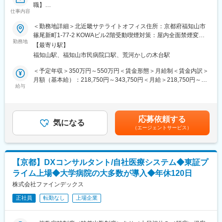
・医師との打ち合わせ
職】
仕事内容
医療事務の受託サービスにおける既存顧客のアカウント担当とし
【研修制度について】
て、以下の業務をご担当いただきます。
＜勤務地詳細＞北近畿サテライトオフィス住所：京都府福知山市
■基礎研修が充実：
篠尾新町1-77-2 KOWAビル2階受動喫煙対策：屋内全面禁煙変更
入社後1か月は研修期間となります。ビジネスマナーやPCスキル
■具体的には：
勤務地
の範囲：会社の定める事業所
【最寄り駅】
研修が入社後研修としてあり、PC慣れしていない方も安心してご
◆クライアント（医療機関）との関係性構築と折衝・提案
福知山駅、福知山市民病院口駅、荒河かしの木台駅
入社いただけます。
担当する病院の事務長、医事課長、職員と信頼関係を構築し、パ
■配属後も丁寧なフォロー：
ートナーとして課題解決に向けた提案を行います。
＜予定年収＞350万円～550万円＜賃金形態＞月給制＜賃金内訳＞
現場配属後は、OJTで独り立ちまでサポートその後も定期的なフ
・病院の事務長や担当者への定期訪問を通じたニーズ、要望・課
月額（基本給）：218,750円～343,750円＜月給＞218,750円～
ォローアップ研修や、専門性を高める継続研修、階層別研修など
題のヒアリング、課題解決に向けた提案
給与
343,750円＜昇給有無＞有＜残業手当＞有＜給与補足＞※経験・前
様々な研修をご用意しています。
・業務フローの改善や、人員最適化の検討と提案
職年収を考慮して決定いたします。■賞与：年2回（6月・12月）■
・契約更新手続き、条件交渉
昇給：年1回（4月）賃金はあくまでも目安の金額であり、選考を
【働きやすい制度と環境】
通じて上下する可能性があります。月給(月額)は固定手当を含めた
応募依頼する
・ご自宅から1時間程度で通える施設をお任せする予定です。
◆医療事務スタッフのマネジメント
気になる
表記です。
・スーパーフレックスタイム制を導入しており、社員自身が業務
（エージェントサービス）
受託先医療機関で働くスタッフが安心して働ける環境を整え、現
のスケジュールに合わせて始業、就業時間を決めることができま
場のマネージャーと一緒にサービスクオリティの向上に努めま
す。
す。
・5日間のリフレッシュ休暇制度や、時間単位で取得できる有給休
・現場責任者（病院マネージャー、リーダー）のサポートと育成
【京都】DXコンサルタント/自社医療システム◆東証プ
暇。
・面談、部署ミーティング等による適切な人員配置の調整/実行
ライム上場◆大学病院の大多数が導入◆年休120日
・産前産後休暇（妊娠中時短勤務あり）、子供が3歳になるまで取
・労務管理、モチベーション管理、定着率向上施策の実施
得できる育児休業、
株式会社ファインデックス
復帰後は短時間勤務制度の利用も可能。
◆収支・運営管理
正社員
転勤なし
上場企業
※育児休業から復帰し3ヶ月後に、育児補助支援金を給付。
・担当案件の売上・コスト管理
※育児休業、時短勤務制度は入社～1年経過後から取得可能。
・IT・DX活用による人件費最適化や運用改善の検討・提案
・医療法規やコンプライアンスの遵守状況の確認・指導