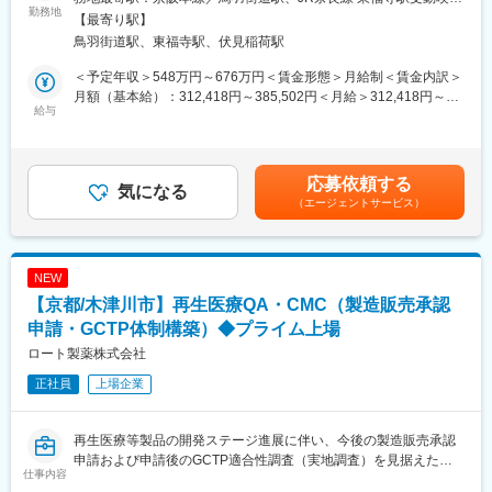
歯科用デジタル機器の製品開発業務を担当頂きます。歯科治療は
勤務地
対策：屋内全面禁煙変更の範囲：会社の定める事業所
【最寄り駅】
他の治療領域に先駆けてデジタル化が大幅に進み、グローバルで
■その他：
鳥羽街道駅、東福寺駅、伏見稲荷駅
デジタル機器の開発が盛んに行われています。
研究開発チームは「機械」「電気」「試薬」「ソフト」が1つの大
・歯科医療の領域で使用される各種電子、電気機器の、電気回路
きなチームとなり、横連携しながら開発設計をしています。設計
＜予定年収＞548万円～676万円＜賃金形態＞月給制＜賃金内訳＞
の設計開発業務、組み込みソフトウェア
品質管理のチームは、これらのチームと携わりながら業務を進め
月額（基本給）：312,418円～385,502円＜月給＞312,418円～
・市場調査、製品設計立案
給与
ることになるので、製品や設計工程理解しやすく、それぞれとコ
385,502円＜昇給有無＞有＜残業手当＞有＜給与補足＞※上記年収
・試作品の特性評価
ミュニケーションを取り業務いただくことが可能です。
は各種手当を含まない基本給ベースの金額です。■賞与：年2回
・電気安全等の各種規格取得業務 他
（7月・12月）※前年実績5.548ヶ月分賃金はあくまでも目安の金
■研究所について
額であり、選考を通じて上下する可能性があります。月給(月額)は
応募依頼する
■社風：
気になる
京都市営地下鉄・鞍馬口駅から徒歩5分。室町時代から伝わる日本
固定手当を含めた表記です。
（エージェントサービス）
・アットホームで中途入社でも馴染みやすい落ち着いた雰囲気が
庭園「擁翠園（ようすいえん）」の中に京都研究所があります。
特徴です。
・月平均残業時間10時間以下、年間休日127日と生活環境を整え
変更の範囲：会社の定める業務
るための工夫が多数ございます。
NEW
・少数精鋭でチャレンジがしたい方には幅広い裁量が与えられる
【京都/木津川市】再生医療QA・CMC（製造販売承認
やりがいのある環境です。
申請・GCTP体制構築）◆プライム上場
■当社の特徴：
ロート製薬株式会社
創業100年となる当社は、経営基盤、商品力、働きやすさが整っ
正社員
上場企業
た、歯科業界のリーディングカンパニーです。当社の製品は臨床
現場で必要不可欠なものばかりで、設立以来数多くの日本初世界
初の開発に成功し、業界においては「技術の松風」と評され、伝
再生医療等製品の開発ステージ進展に伴い、今後の製造販売承認
統の技術と最新のテクノロジーを駆使した独創的な技術を持っ
申請および申請後のGCTP適合性調査（実地調査）を見据えた
て、常に世界の歯科医療をリードしています。主力製品である人
仕事内容
QA（品質保証）・CMC（製造管理・品質管理）体制の強固化を
工歯分野及び研削研磨材においては国内トップシェアを誇る業界