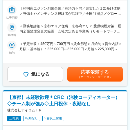
（3）診断結果の報告・改善提案
◎これからも「社会に役立つモノづくり企業」に成長させるため
報告書作成および改善提案
に前進していきます。
【発明家エジソン創業企業／英語力不問／充実した１次受け体制
セキュリティレビュー・設計段階でのアドバイザリ
／整備士やメンテナンス経験者が活躍中／全国47拠点／グローバ
仕事内容
変更の範囲：会社の定める業務
ルトップシェアの最先端医療機器メーカー】
（4）セキュリティ対策の企画・技術調査
■業務内容：
＜勤務地詳細＞京都エリア住所：京都府エリア 受動喫煙対策：屋
最新の攻撃手法や脆弱性情報の調査
医療画像診断装置（CT,MRI）、超音波診断装置や麻酔器
内全面禁煙変更の範囲：会社の定める事業所（リモートワーク含
（LCS）、生体モニターを展開する同社のサービスステーション
勤務地
む）
■魅力ポイント：
の一員として、下記のような業務をお任せします。
◎自社プロダクトのセキュリティを上流から改善できる
＜予定年収＞450万円～700万円＜賃金形態＞月給制＜賃金内訳＞
・医療装置の保守 修理、点検等メンテナンス
単なる脆弱性診断にとどまらず、設計・開発プロセスそのものへ
月額（基本給）：225,000円～325,000円＜月給＞225,000円～
・機器導入後の技術支援や購入前後のサポート
の改善提案から関与可能。プロダクトの企画段階からセキュリテ
給与
325,000円＜昇給有無＞有＜残業手当＞有＜給与補足＞※過去のご
・技術的な問い合わせ対応
ィの視点を組み込み、本質的な安全性向上に貢献できる環境で
経験・スキルにより検討いたします。■昇給：年1回（4月） ■賞
※マニュアルは英語ですが、翻訳サービスを用いたり、技術力を身
す。
与：年3回（季節賞与7月・12月、業績賞与翌年3月） 賃金はあく
に着けることで自然と対応が可能になりますのでご安心くださ
までも目安の金額であり、選考を通じて上下する可能性がありま
い。
応募依頼する
◎IoT × アプリ開発という成長領域で経験を積むことができる
気になる
す。月給(月額)は固定手当を含めた表記です。賃金はあくまでも目
■就業環境：年間を通しての残業時間は平均して30～40時間とな
（エージェントサービス）
IoTデバイスとアプリケーションが連携するプロダクトを対象とし
安の金額であり、選考を通じて上下する可能性があります。月給
っており、夜間の対応につきましては月1, 2回のペースです。一次
たため、
(月額)は固定手当を含めた表記です。
対応はコールセンターが行い、現場での対応が必要な場合のみ、
成長分野ならではの幅広い最新技術に触れながら、実践的なセキ
夜間出勤をします。夜間・休日の出勤はスキルを備えられたこと
ュリティ経験を積むことができます。
【京都】未経験歓迎＊CRC（治験コーディネーター）
が確認できたのちに入ることになりますので、新人の内から対応
を求められることはありません。
◇チーム制が強み◇土日祝休・夜勤なし
◎高度セキュリティ資格保有者が活躍できる環境
■サポート体制：不明な点は本部アプリケーションエンジニアおよ
株式会社アイロムＩＲ
高度セキュリティ資格保有者が活躍しており、専門知識を正当に
びテクニカルサポートエンジニアがいるため、最初は専門的な知
評価され、レベルの高い議論・改善を推進できる技術志向の環境
識はそこまで持っていなくても大丈夫です。スキルを備えたあと
正社員
転勤なし
5名以上採用
が整っています。
は土日（当番制）に呼び出しはありますが一次対応はコールセン
ターが行い、現場での対応が必要な場合のみ、出勤します。また