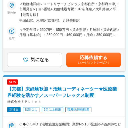
けん引していただきます。
唯一の東証上場企業です。また、売上に関しては、100ヶ国以上
＜勤務地詳細＞ロートリサーチビレッジ京都住所：京都府木津川
同社の中でも既存ビジネス分野ではなく、新しい分野での業務と
に販売し、売上比率としては国内6割、海外4割の割合で、世界的
市州見台6丁目5番地4 勤務地最寄駅：JR奈良線／大和路線／平城
なり、新たなチャレンジに携わることができます。
勤務地
にマーケットが拡大していることから、今後、海外の売り上げを
山駅受動喫煙対策：屋内全面禁煙変更の範囲：会社の定める事業
【最寄り駅】
※下記に幅広い業務を記載しておりますが、これまでのご経験のあ
国内の2倍にまで増やしていくことを目標としています。
所
平城山駅、木津駅(京都府)、近鉄奈良駅
る領域を中心にお任せしますのでご安心ください。
変更の範囲：会社の定める業務
＜予定年収＞650万円～850万円＜賃金形態＞月給制＜賃金内訳＞
◆詳細：
月額（基本給）：350,000円～460,000円＜月給＞350,000円～
・体制、戦略構築：再生医療等製品のGCTPに準拠した体制構築
給与
460,000円＜昇給有無＞有＜残業手当＞有＜給与補足＞●賞与：年
および管理戦略の策定
2回賞与は月給をベースにした固定部分、成果評価を反映した成果
・申請資料対応：製造販売承認申請を見据えたCTD（申請資料な
部分、会社業績を反映する業績連動部分で構成。年間標準支給
ど）の起案・作成・精査
額：5.4カ月程度～●昇給：年1回等級および年間の業務成果評価に
応募依頼する
・当局対応：PMDA等の規制当局相談（治験実施に伴う相談な
気になる
基づき実施。一定の等級、一定の年限までは定期昇給の制度あ
（エージェントサービス）
ど）の対応
り。賃金はあくまでも目安の金額であり、選考を通じて上下する
・プロジェクトマネジメント：製造、研究、営業、臨床など、各
可能性があります。月給(月額)は固定手当を含めた表記です。
グループ、部門を横断したプロジェクトの推進、管理等
NEW
◆組織構成：
【京都】未経験歓迎＊治験コーディネーター★医療業
部全体には約90名（男：女＝1：1）が在籍しています。
界経験を活かす／スーパーフレックス制度
◆同社のメディカル事業について：
株式会社ＥＰＬｉｎｋ
https://www.rohto.co.jp/business/
正社員
転勤なし
5名以上採用
職種未経験歓迎
当社は医療用眼科領域、再生医療、開発製造受託（CDMO）、医
療機器開発など、多角的にプロフェッショナルケア領域への挑戦
を続けています。国内OTCアイケアカテゴリーでトップシェアを
◇◆◇ SMO（治験施設支援機関）業界No.1／看護師や薬剤師など
誇る当社の知見を活かした眼科薬の開発や眼科用医療機器で医療