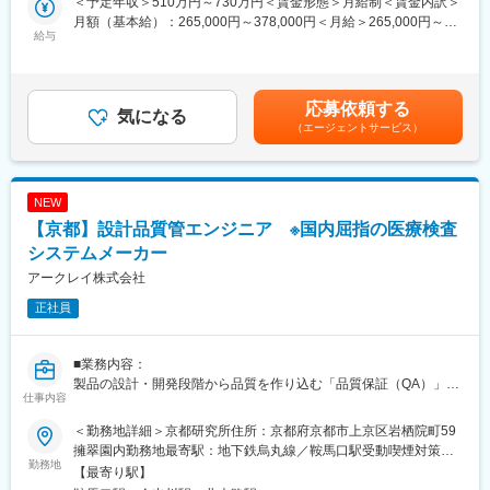
＜予定年収＞510万円～730万円＜賃金形態＞月給制＜賃金内訳＞
・電子部品（IC）の構成や製品の仕様を理解
月額（基本給）：265,000円～378,000円＜月給＞265,000円～
■拠点の支援体制
・要求仕様に沿ったコーディング
給与
378,000円＜昇給有無＞有＜残業手当＞有＜給与補足＞■昇給／年
支援員（4名程度）と職業訓練講師（3名程度）で日々20人程度の
・UI・通信（Bluetooth等）・アナログ測定のシステム制御
1回（5月）■賞与／年2回（7月、12月） ※昨年度実績※お住まいか
訓練生の支援にあたっています。
・設計仕様書の作成
ら職場まで2時間以上かかり、引越しをされる場合は引っ越し費用
支援員は、主に担当の訓練生に対しての上記業務を行い、職業訓
・量産に向けての動きのサポート
の負担は御座います。実費負担となります。礼金が15万（単
応募依頼する
練講師は主に60代以上で過去にマネジメント経験がございます。
└移管先で製造ができるように製造設備の設定や準備を工場部門
気になる
身）、25万（家族帯同）、仲介手数料家賃1ヶ月分も会社負担と
模擬職場の中の上司役として指導にあたります
（エージェントサービス）
の方と行い、そちらからの問い合わせなどにもご対応いただきま
なります。賃金はあくまでも目安の金額であり、選考を通じて上
す。
下する可能性があります。月給(月額)は固定手当を含めた表記で
■当社について：
※他の企業にコーディングの部分は外注することもあり、そうなっ
す。
株式会社Kaienは2009年に創業し、「障害 × 強み × 仕事」の領域
た際には外注管理も業務範囲となります。
NEW
で、人材紹介や就労支援を行う日本国内初の企業です。社会情勢
【京都】設計品質管エンジニア ※国内屈指の医療検査
に合わせた多角的な事業展開で、子どもから大人まで幅広いライ
◎一つの製品に対して、組み込みソフトエンジニアが2・3名で対
フステージの方を応援し続けています。
応します。
システムメーカー
一人一人の凸凹を科学的に分析・対策をし発達障害の支援をベー
◎特に自己血糖測定器（SMBG）などは小型の医療機器となりま
アークレイ株式会社
スとしたアプローチをとり、これまでに2000名以上の就労支援実
すので、いかに小さいICでユーザーが使いやすい装置にしていく
績があります。
正社員
か、日々試行錯誤しています。
◎SMBGはスマホアプリと連動した製品となりますので、アプリ
変更の範囲：会社の定める業務
との連携や、サイバーセキュリテイの観点を考慮した装置開発が
■業務内容：
必要となります。
製品の設計・開発段階から品質を作り込む「品質保証（QA）」の
仕事内容
役割を担っていただきます。
■魅力ポイント：
アークレイで開発している自社装置・試薬について、ISO13485を
・他の分野のメンバーとチームで製品開発をしているため、製品
＜勤務地詳細＞京都研究所住所：京都府京都市上京区岩栖院町59
はじめとする規格要求に適合した設計・開発が行われているか
全体をみることができるのが醍醐味です。
擁翠園内勤務地最寄駅：地下鉄烏丸線／鞍馬口駅受動喫煙対策：
を、QMSの観点から管理・保証することが本ポジションのミッシ
勤務地
・今回の製品は当社で最も売り上げの大きい分野の商品開発であ
屋内全面禁煙変更の範囲：会社の定める事業所
【最寄り駅】
ョンです。
り、海外（韓国）の開発拠点とも共同で開発しています。成形や