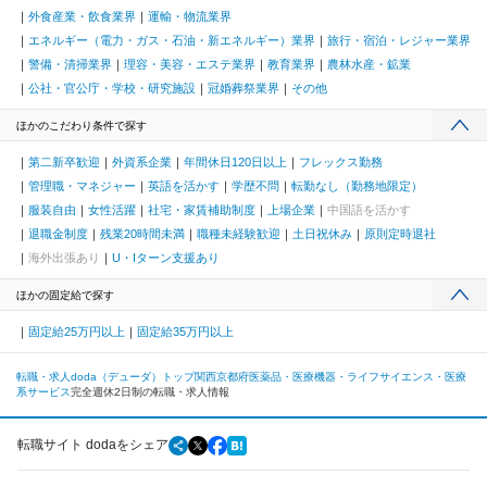
外食産業・飲食業界
運輸・物流業界
エネルギー（電力・ガス・石油・新エネルギー）業界
旅行・宿泊・レジャー業界
警備・清掃業界
理容・美容・エステ業界
教育業界
農林水産・鉱業
公社・官公庁・学校・研究施設
冠婚葬祭業界
その他
ほかのこだわり条件で探す
第二新卒歓迎
外資系企業
年間休日120日以上
フレックス勤務
管理職・マネジャー
英語を活かす
学歴不問
転勤なし（勤務地限定）
服装自由
女性活躍
社宅・家賃補助制度
上場企業
中国語を活かす
退職金制度
残業20時間未満
職種未経験歓迎
土日祝休み
原則定時退社
海外出張あり
U・Iターン支援あり
ほかの固定給で探す
固定給25万円以上
固定給35万円以上
転職・求人doda（デューダ）トップ
関西
京都府
医薬品・医療機器・ライフサイエンス・医療
系サービス
完全週休2日制の転職・求人情報
転職サイト dodaをシェア