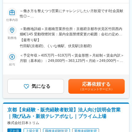
です。
・20～40代の社員4名が在籍、平均年齢は30代半ば
変更の範囲：会社の定める業務
～働き方を整えつつ営業にチャレンジしたい方歓迎です/社会貢献
■当社について：
性◎～
ユーロフィン分析科学研究所は、研究から生産までのあらゆる医
仕事内容
■業務概要
薬品開発ステージにおいて、お客様の要望に沿ったソリューショ
介護用品等の提供を行うケアマネージャーに対する提案をお任せ
＜勤務地詳細＞京都南営業所住所：京都府京都市伏見区竹田西内
ンを提供しています。三極の GMP 規制要件に適合する品質シス
します。
畑町145 受動喫煙対策：屋内全面禁煙変更の範囲：会社の定める
テムのもと、低分子医薬品ならびにバイオ医薬品に対する試験法
ケアマネジャーや実際に介護用品を使用する個人のお客様との信
勤務地
事業所
開発、バリデーション、各種品質試験、安定性試験などの受託サ
【最寄り駅】
頼関係を構築していただき、顧客も気づいていないニーズを発掘
ービスを30 年にわたり手がけてきました。
竹田駅(京都府)、くいな橋駅、伏見駅(京都府)
していただきます。
また、医薬品を分析するうえで必須物質である標準品について
生成AIを活用した営業活動で業務を効率化。更には、ケア→予防
＜予定年収＞405万円～619万円＜賃金形態＞月給制＜賃金内訳＞
は、お客様からの信頼のもと、保管、品質確認、生産工場への提
にシフトした提案などの競合にはない取り組みを実施していま
月額（基本給）：249,000円～363,125円＜月給＞249,000円～
供など、総合的に管理するサービスを提供し続けています。
す。
給与
363,125円＜昇給有無＞有＜残業手当＞有＜給与補足＞※給与はス
■業務詳細
キル・経験を考慮して決定します。■昇給：年1回（4月）■賞与：
変更の範囲：会社の定める業務
既存顧客のフォロー（40~50名）／新規開拓（5~10名程度）
年2回（6月、12月）※年収には10時間分の残業代含む■モデル年
月次での訪問計画を策定して1日3件の商談を実施。
収・営業リーダー：入社3年目625万（月給36万＋賞与＋諸手
応募依頼する
具体的には…
気になる
当）・所長：入社5年目760万（月給44万＋賞与＋諸手当）賃金は
（エージェントサービス）
・利用者様宅へ訪問し利用状況の確認、ケアマネへ状況や変更点
あくまでも目安の金額であり、選考を通じて上下する可能性があ
の報告・要望などを確認
ります。月給(月額)は固定手当を含めた表記です。
・居宅介護支援自業所や地域包括支援センター等へ訪問し営業ニ
ーズのヒアリング
京都【未経験・販売経験者歓迎】法人向け説明会営業
・商品勉強会等で接点を確保した新規顧客の開拓
｜飛び込み・新規テレアポなし｜プライム上場
■就業環境：
営業組織は平均残業時間が20時間となっています。また休日は携
株式会社日本トリム
帯やPCの使用はできず、チームで対応できる体制を組んでいるた
正社員
上場企業
職種未経験歓迎
業種未経験歓迎