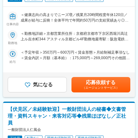
めメリハリをつけながら働くことができる環境です。
■フォロー体制
他業界からの転職者が7割のため研修制度が充実しています。
＜健康志向の高まりでニーズ増／残業月20時間程度年休120日／
■評価制度
成果が給与に反映！全体平均で年間約50万円の支給実績あり◎＞
各グレードごとにスキル項目を設定し売上目標の達成率だけでは
仕事内容
なく、プロセスも評価される制度設計になっています。また昇格
【仕事の内容】
＜勤務地詳細＞京都営業所住所：京都府京都市下京区西堀川高辻
機会が年4回あるため、頑張りや実績で早期にマネジメントへも挑
当社は、東証プライム上場の電解水素水整水器メーカーです。
上ル吉水町344 アスティル京都ビル4F勤務地最寄駅：阪急電鉄阪
戦できる環境となっています。
今回募集するのは、法人企業の従業員様向けに製品説明会・体験
勤務地
急京都線／大宮駅受動喫煙対策：その他（敷地内禁煙（屋外喫煙
■キャリアパス
会を行う営業職です。
可能場所あり））変更の範囲：会社の定める事業所
未経験から2年でリーダー、9年で複数営業所を統括するブロック
＜予定年収＞350万円～600万円＜賃金形態＞月給制補足事項なし
新規飛び込みや無作為なテレアポではなく、代理店からの紹介先
長など、営業としてのスキルアップだけでなく、マネジメントへ
＜賃金内訳＞月額（基本給）：175,000円～269,000円その他固定
やお問い合わせのあった法人様が中心です。
のチャレンジも可能です。
給与
手当/月：20,000円固定残業手当/月：57,000円～131,000円（固定
入社後は専任トレーナーがつき、商品知識・説明トーク・商談の
■魅力点：
残業時間40時間0分/月）超過した時間外労働の残業手当は追加支
進め方を同行しながら学べます。
・顧客折衝経験が活かせる！販売店の店長など未経験者の入社実
給＜月給＞252,000円～420,000円（一律手当を含む）＜昇給有無
これまでのご経験を活かし、安定した上場企業で成果に応じた収
績も多数あり。
＞有＜残業手当＞有＜給与補足＞■固定給に加え、販売実績に応じ
入アップを目指せる環境です。
応募依頼する
・生成AIを活用し業務効率化を実現！チーム制営業で働きやす
気になる
たインセンティブ制度があります。■昇給年１回■賞与：年2回（7
（エージェントサービス）
く、且つ質の高いサービスを提供
月・12月）基本給の3ヶ月分程度を想定賃金はあくまでも目安の
【求人ポイント◎】
・成果とプロセスが評価される明確な評価制度あり！最大年４回
金額であり、選考を通じて上下する可能性があります。月給(月額)
■未経験の方も歓迎です。異業種・営業未経験から入社された方も
の昇進・昇格制度により、スピード感をもったキャリア形成も可
は固定手当を含めた表記です。
多数活躍中です。※入社直後からトレーナーが1名つきます。商品
能
【伏見区／未経験歓迎】一般財団法人の秘書◆文書管
説明のトーク練習や営業同行を行います。
・社会貢献性の高い介護業界にてトップ級シェア！売上も右肩上
■成績等に応じて若くしてのキャリアアップが可能です。(30代で
理・資料スキャン・来客対応等◆残業ほぼなし／正社
がり。2030年に業界No.1になることを目指して全国で増員募集
の支店長登用実績多数あり)
員
■固定給に加え、販売実績に応じたインセンティブ制度がありま
変更の範囲：会社の定める業務
一般財団法人仁風会
す。
全体平均で年間約50万円の支給実績があり、成果に応じてさらに
正社員
転勤なし
職種未経験歓迎
業種未経験歓迎