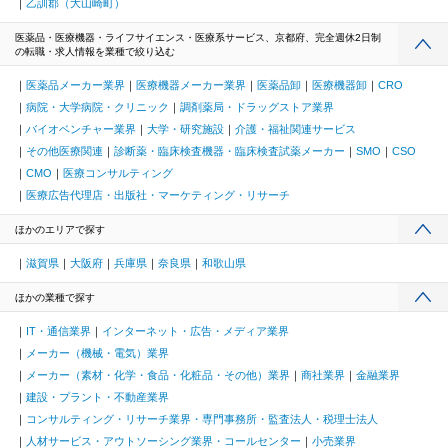
乙訓郡（大山崎町）
医薬品・医療機器・ライフサイエンス・医療系サービス、京都府、完全週休2日制
の転職・求人情報を業種で絞り込む
医薬品メーカー業界
医療機器メーカー業界
医薬品卸
医療機器卸
CRO
病院・大学病院・クリニック
調剤薬局・ドラッグストア業界
バイオベンチャー業界
大学・研究施設
介護・福祉関連サービス
その他医療関連
診断薬・臨床検査機器・臨床検査試薬メーカー
SMO
CSO
CMO
医療コンサルティング
医療広告代理店・出版社・マーケティング・リサーチ
ほかのエリアで探す
滋賀県
大阪府
兵庫県
奈良県
和歌山県
ほかの業種で探す
IT・通信業界
インターネット・広告・メディア業界
メーカー（機械・電気）業界
メーカー（素材・化学・食品・化粧品・その他）業界
商社業界
金融業界
建設・プラント・不動産業界
コンサルティング・リサーチ業界・専門事務所・監査法人・税理士法人
人材サービス・アウトソーシング業界・コールセンター
小売業界