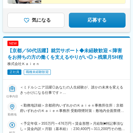
気になる
応募する
NEW
【京都／50代活躍】就労サポート◆未経験歓迎＜障害
をお持ちの方の働くを支えるやりがい◎＞残業月5H程
株式会社Ｋａｉｅｎ
正社員
職種未経験歓迎
＜ミドルシニア活躍◎あなたの人生経験が、誰かの未来を変える
きっかけになる仕事です＞
仕事内容
【仕事の魅力ポイント】
＜勤務地詳細＞京都府内いずれかのＫａｉｅｎ事務所住所：京都
・これまでの社会人経験や人生経験が支援に活かせる
府いずれかのＫａｉｅｎ事務所 受動喫煙対策：敷地内全面禁煙変
・利用者様の「就職できました」「人生が変わりました」という
勤務地
更の範囲：会社の定める事業所（リモートワーク含む）
喜びを一緒に分かち合える
＜予定年収＞355万円～476万円＜賃金形態＞月給制■特記事項な
・残業5H程度で会社として効率よく業務ができるように取り組み
し＜賃金内訳＞月額（基本給）：230,400円～311,200円その他固
給与