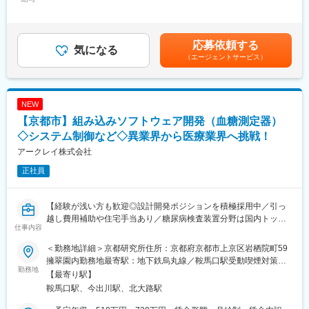
定手当/月：57,600円～77,800円＜月給＞288,000円～389,000円
■業務詳細
＜昇給有無＞有＜残業手当＞有＜給与補足＞■賞与：年1回（評価
「働きたいけれど自信が持てない」「何度挑戦してもうまくいか
に応じて支給）・50,000円（2025年実績／在籍1年以上のフルタ
ない」と悩む障がいのある方に対し、就職から職場定着までを一
イムの場合）※賞与、手当の支給対象・支給額は、評価や状況によ
貫して支援しています。
応募依頼する
気になる
り変更になる可能性があります。賃金はあくまでも目安の金額で
利用者様が自分らしい働き方を見つけていけるようサポートして
（エージェントサービス）
あり、選考を通じて上下する可能性があります。月給(月額)は固定
いくのはこの仕事ならではの大きなやりがいです。
手当を含めた表記です。
・障害のある方の就活支援（キャリアカウンセリング・ビジネス
マナーのレクチャー・面接練習対応、企業訪問・面接同行な
NEW
ど）、定着支援
・関係機関との連携
【京都市】組み込みソフトウェア開発（血糖測定器）
・職業訓練の開発・運営補助
◇システム制御など◇異業界から医療業界へ挑戦！
・企業に対する人材紹介・マッチング（訓練生・同社運営求人サ
アークレイ株式会社
イトの登録会員）
正社員
※その他、志向性や前職のご経験を生かして、法人企業への営業活
動（障害者雇用に関するコンサルティング業務）や、広報・マー
ケティング活動など、幅広い業務に携わることができ、多くのス
【経験が浅い方も歓迎◎設計開発ポジションを積極採用中／引っ
キルが身につきます。
越し費用補助や住宅手当あり／糖尿病検査装置分野は国内トップ
仕事内容
※「プレ就労移行支援」ともいえる「自立訓練（生活訓練）」で勤
クラスシェア】
務頂く場合もございます。
＜勤務地詳細＞京都研究所住所：京都府京都市上京区岩栖院町59
■職務内容：
擁翠園内勤務地最寄駅：地下鉄烏丸線／鞍馬口駅受動喫煙対策：
■業界未経験の方も多数活躍！
当社の製品である血糖測定器のソフトウェア開発をお任せいたし
勤務地
屋内全面禁煙変更の範囲：会社の定める事業所
【最寄り駅】
人生経験を活かしてミドルシニアの方、顧客折衝経験を活かして
ます。
鞍馬口駅、今出川駅、北大路駅
接客や営業の方など
様々なバックグラウンドを持つスタッフが活躍しております！
＜具体的な業務内容＞