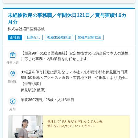
未経験歓迎の事務職／年間休日121日／賞与実績4.6カ
月分
株式会社増田医科器械
正社員
転勤なし
職種未経験歓迎
業種未経験歓迎
【創業98年の総合医療商社】安定性抜群の老舗企業で本人の適性
に応じた事務・内勤業務をお任せします。
仕事内容
★転居を伴う転勤は原則なし＜本社＞京都府京都市伏見区竹田藁
屋町50番地＜アクセス＞近鉄・市営地下鉄「竹田駅」より徒歩約
勤務地
12分市バス「パルスプラザ駅」下車徒歩約3分近鉄京都線「伏見
【最寄り駅】
駅」より約10分※受動喫煙対策：屋内禁煙（喫煙場所あり）
伏見駅(京都府)
年収360万円／28歳・入社3年目
給与
無理して"できる人"を演じなくて大丈夫。
飾らないあなたで、いてください。