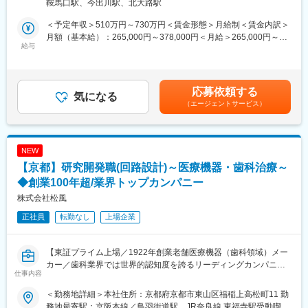
鞍馬口駅、今出川駅、北大路駅
具体的には、自社で定めている品質マネジメントシステム
製造も海外（フィリピンなど）で語学も活かしていただくことが
（QMS）に基づき、設計品質（Design Control）を中心とした以
可能です。
＜予定年収＞510万円～730万円＜賃金形態＞月給制＜賃金内訳＞
下の業務を担当いただきます。
月額（基本給）：265,000円～378,000円＜月給＞265,000円～
＜具体的な業務内容＞
給与
■キャリアパス：
378,000円＜昇給有無＞有＜残業手当＞有＜給与補足＞■昇給／年
・設計・開発プロセスにおける品質管理（Design Control）
スペシャリストや、マネジメントの立場など、さまざまなキャリ
1回（5月）■賞与／年2回（7月、12月） ※昨年度実績※お住まいか
・設計インプット／アウトプット、設計レビューの適合性確認
アパスを用意しており、ご自身の希望を尊重したキャリアステッ
ら職場まで2時間以上かかり、引越しをされる場合は引っ越し費用
・ISO13485およびQMS要求事項への適合性確認
プとなるよう、柔軟に対応できる環境が整っています。
の負担は御座います。実費負担となります。礼金が15万（単
応募依頼する
・設計変更時のQMS観点での確認・管理
気になる
身）、25万（家族帯同）、仲介手数料家賃1ヶ月分も会社負担と
（エージェントサービス）
・品質関連文書（手順書・記録類）の整備・管理
■各種手当：
なります。賃金はあくまでも目安の金額であり、選考を通じて上
・QMSの運用、改善、維持活動
・家族手当、住宅手当あり（支給条件あり）
下する可能性があります。月給(月額)は固定手当を含めた表記で
まずは設計品質を中心にご担当いただきますが、将来的には QMS
・入社時、京都に引越しが必要な方には礼金・引越代の補助を行
す。
全体の改善・運用、品質保証領域全体を横断的に担っていただく
う制度をご活用いただけます。
NEW
ことを期待しています。
【京都】研究開発職(回路設計)～医療機器・歯科治療～
医療機器・体外診断薬に求められる安全性・有効性・機能性を、
■当社について：
仕組みとして保証するQAとして、専門性の高いメンバーと協働し
◆創業100年超/業界トップカンパニー
当社は、医療用分析装置と体外診断用医薬品のメーカーです。特
ながら、アークレイグループの品質保証体制を構築していただき
に、糖尿病検査装置の分野では国内トップクラスの地位を築いて
株式会社松風
ます。
います。当社の製品は世界100か国以上で活躍。海外売上比率約
正社員
転勤なし
上場企業
60％、社内のグローバル化も進行中です。
■チームメンバーについて：
・16名体制のチームで構成されています
変更の範囲：会社の定める業務
【東証プライム上場／1922年創業老舗医療機器（歯科領域）メー
カー／歯科業界では世界的認知度を誇るリーディングカンパニ
■キャリアパス：
仕事内容
ー】
スペシャリストや、マネジメントの立場など、さまざまなキャリ
アパスを用意しており、ご自身の希望を尊重したキャリアステッ
＜勤務地詳細＞本社住所：京都府京都市東山区福稲上高松町11 勤
■仕事内容：
プとなるよう、柔軟に対応できる環境が整っています。
務地最寄駅：京阪本線／鳥羽街道駅、JR奈良線 東福寺駅受動喫煙