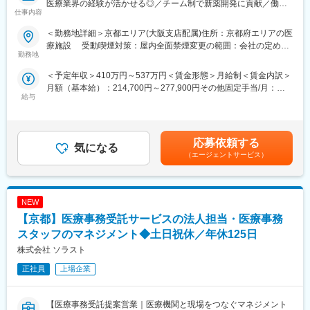
医療業界の経験が活かせる◎／チーム制で新薬開発に貢献／働き
用眼科領域に幅広く貢献し、また再生医療の先進的可能性を追求
仕事内容
方改革制度多数 ◇◆◇
し、解決が困難なアンメットメディカルニーズへの貢献など、再
生医療の社会実装を目指しています。
＜勤務地詳細＞京都エリア(大阪支店配属)住所：京都府エリアの医
【CRC=治験コーディネーターとは？】
さらには長年培ってきた研究開発力と高品質な生産力を背景に、
療施設 受動喫煙対策：屋内全面禁煙変更の範囲：会社の定める
病院・クリニックを訪問して、患者様や医師や院内スタッフ、さ
勤務地
CDMO事業を通じて社会に貢献し、メディカル事業としての成長
事業所
らに製薬企業との連絡・調整役を担います。また、治験を受けて
だけでなく、医療の発展にも寄与していきます。
＜予定年収＞410万円～537万円＜賃金形態＞月給制＜賃金内訳＞
いただく患者様の相談相手となり、じっくり向き合う仕事です。
月額（基本給）：214,700円～277,900円その他固定手当/月：
変更の範囲：会社の定める業務
給与
58,000円～77,000円＜月給＞272,700円～354,900円＜昇給有無
【CRCのやりがい】
＞有＜残業手当＞有＜給与補足＞前職・経験を考慮の上、決定致
CRCが集めている臨床データは、新薬の承認申請に欠かせない根
します。■年収内訳＝(基本給＋手当)×12ヶ月＋賞与■各種手当：
拠データであり、CRCは新薬開発の一翼を担っております。
CRC手当・休日連絡対応手当■賞与：年2回（6月、12月）／昇
また、薬の効果を患者様の近くで見ることができ、喜びの声を直
応募依頼する
気になる
給：年1回（10月）※業績に応じ、決算賞与（秋季賞与）支給の場
接聞けることもあります。患者様や医療機関から「ありがとう」
（エージェントサービス）
合あり（10月）■時間外・休日出勤手当等の割増賃金は別途支給
と感謝の言葉をいただけたときの喜びは、ひとしおです。
賃金はあくまでも目安の金額であり、選考を通じて上下する可能
性があります。月給(月額)は固定手当を含めた表記です。
【一日の流れ※一例】
NEW
■朝：担当の医療機関に出勤
■午前：
【京都】医療事務受託サービスの法人担当・医療事務
・治験の進捗状況の確認や患者様対応の予定などを、院内の治験
スタッフのマネジメント◆土日祝休／年休125日
事務局に共有
株式会社 ソラスト
・来院された患者様の診察や検査に同席し、治験が手順通りに行
われているか、患者様の状態変化が無いかを確認します。
正社員
上場企業
■午後：
・患者様の報告書作成
・治験の参加候補となる患者様をカルテから探す
【医療事務受託提案営業｜医療機関と現場をつなぐマネジメント