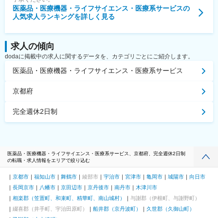
医薬品・医療機器・ライフサイエンス・医療系サービス
の
人気求人ランキングを詳しく見る
求人の傾向
dodaに掲載中の求人に関するデータを、カテゴリごとにご紹介します。
医薬品・医療機器・ライフサイエンス・医療系サービス
京都府
完全週休2日制
医薬品・医療機器・ライフサイエンス・医療系サービス、京都府、完全週休2日制
の転職・求人情報をエリアで絞り込む
京都市
福知山市
舞鶴市
綾部市
宇治市
宮津市
亀岡市
城陽市
向日市
長岡京市
八幡市
京田辺市
京丹後市
南丹市
木津川市
相楽郡（笠置町、和束町、精華町、南山城村）
与謝郡（伊根町、与謝野町）
綴喜郡（井手町、宇治田原町）
船井郡（京丹波町）
久世郡（久御山町）