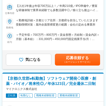
※導入施設1,500超の主力製品を扱うため、医療機関からの依頼が
【入社1年後は年収700万以上！／年商210億／IPO準備中／豊富
毎年増加しています。
な研修体制で業界未経験でも多数活躍中◎／独り立ち後はハイブ
仕事内容
リッドワーク（リモート×出社）も可能】
■活かせるスキル：
＜勤務地詳細＞京都エリア住所：京都府を担当していただきます
・PC／システム／ネットワークに関する基礎知識
重度障害のある方や高齢者の方等に医療的ケアサービスを行う訪
受動喫煙対策：屋内全面禁煙変更の範囲：会社の定める事業所
・顧客折衝・コミュニケーションスキル
問介護事業を提供する当社にて、複数の都道府県を束ねたブロッ
勤務地
・課題に対し主体的に取り組む姿勢
クの運営と責任売り上げの管理業務をお任せするブロックマネー
＜予定年収＞700万円～800万円＜賃金形態＞月給制＜賃金内訳＞
ジャー候補を募集します。
■育成プラン（0～12ヶ月）：
月額（基本給）：331,000円～450,000円固定残業手当/月：
★下記インタビューをぜひご覧ください！
・0～1ヶ月：自社製品研修／医療業務の基礎理解
給与
120,000円（固定残業時間45時間0分/月）超過した時間外労働の
https://eustylelab.co.jp/features/vol1
・2～3ヶ月：先輩同行でセットアップ・検証・研修を実践
残業手当は追加支給＜月給＞451,000円～570,000円（一律手当を
・4～6ヶ月：小規模案件の導入を主担当として担当
含む）＜昇給有無＞有＜残業手当＞有＜給与補足＞■年1回の査定
【業務内容】
・7～12ヶ月：複数案件を並行し、導入～稼働まで自走
有■賞与：年2回※前職給与を考慮※経験・スキル・スタートポジシ
・部門の運営、売上管理
応募依頼する
気になる
ョンにおいて異なる※評価により昇格・昇給あり※エリアにより地
・営業活動
（エージェントサービス）
■一日の仕事例：
域加算手当分が異なる※時間外手当は別途全額支給賃金はあくまで
・サービス提供管理・保守
・午前：医療機関と打合せ（運用確認、導入スケジュール調整）
も目安の金額であり、選考を通じて上下する可能性があります。
・ご利用者様やご家族へのヒアリング、サービス設計・立上げ
・午後：セットアップ作業、検証、操作説明会
月給(月額)は固定手当を含めた表記です。
・ケアマネージャーや医療機関、福祉事業所、行政等との調整
・夕方：課題整理、社内共有、翌日の準備
【京都/久世郡※転勤無】ソフトウェア開発◇医療・創
・スタッフの採用・指導・育成
・各種プロジェクトへの参加
薬・バイオ／将来性◎／年休123日／完全週休二日制
■当社について
※担当エリアは選考時の希望を考慮の上、決定します。
マイクロニクス株式会社
医療システムをメインに自治体向け文書システムや医療機器の自
社開発や、コンサルティングを行う東証プライム上場企業です。
【入社直後の流れ】
正社員
転勤なし
職種未経験歓迎
業種未経験歓迎
大学病院などの大規模病院では圧倒的な導入実績を誇ります。(主
入社後は首都圏（東京・神奈川・埼玉）、福岡、大阪、兵庫のい
要納入先／東京大学、京都大学、大阪大学等）大学病院やナショ
ずれかの事業所にて、6か月間のマネージャー養成研修を行いま
ナルセンターとの共同研究と最新のテクノロジーを核に、社会に