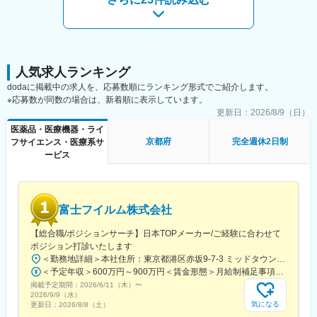
【研修体制】
入社3～6か月は、入社後研修やOJT研修があり、製品や顧客との
折衝についてなどを学んでいただきます。
【営業の動き方】
人気求人ランキング
■担当エリア：
dodaに掲載中の求人を、応募数順にランキング形式でご紹介します。
兵庫・大阪・京都をメインに、西日本（九州を除く）や四国など
※応募数が同数の場合は、新着順に表示しています。
も担当いただきます。
更新日：
2026/8/9（日）
■出張：
医薬品・医療機器・ライ
2か月に1回程度の出張が発生する可能性があります。
京都府
完全週休2日制
フサイエンス・医療系サ
中国・四国地方の場合は、1回につき3～4泊で周辺の医療機関を
ービス
回っていただく予定です。
■営業スケジュールについては、ご自身の裁量によって調整いただ
けます。
富士フイルム株式会社
【魅力ポイント】
■製品の強み：
【総合職/ポジションサーチ】日本TOPメーカー/ご経験に合わせて
当社の製品は医師が開発しており、現場が求めている使いやす
ポジション打診いたします
さ・操作性の高さが売りです。薬液注入器は世界初で当社が開
＜勤務地詳細＞本社住所：東京都港区赤坂9-7-3 ミッドタウン・ウェスト勤務地最寄駅：東京メトロ日比谷線／都営大江戸線／六本木駅受動喫煙対策：敷地内全面禁煙
発・特許を取得した実績があり、泌尿器のカテーテル等は現在も
＜予定年収＞600万円～900万円＜賃金形態＞月給制補足事項なし＜賃金内訳＞月額（基本給）：300,000円～500,000円＜月給＞300,000円～500,000円＜昇給有無＞有＜残業手当＞有賃金はあくまでも目安の金額であり、選考を通じて上下する可能性があります。月給(月額)は固定手当を含めた表記です。
特許があるなど、「オンリーワン」の製品を展開しています。業
掲載予定期間：
界内のシェアもトップクラスです。
2026/6/11（木）
〜
2026/9/9（水）
気になる
更新日：
2026/8/8（土）
■ワークライフバランス：