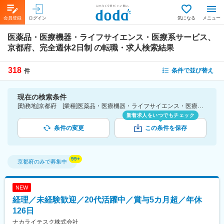
会員登録
ログイン
気になる
メニュー
医薬品・医療機器・ライフサイエンス・医療系サービス、
京都府、完全週休2日制
の転職・求人検索結果
318
条件で並び替え
件
現在の検索条件
[勤務地]京都府 [業種]医薬品・医療機器・ライフサイエンス・医療系サービス [こだわり条件ピックアップ]完全週休2日制 [詳細条件](休日・働き方)完全週休2日制
新着求人をいつでもチェック
条件の変更
この条件を保存
京都府
のみで募集中
NEW
経理／未経験歓迎／20代活躍中／賞与5カ月超／年休
126日
ナカライテスク株式会社