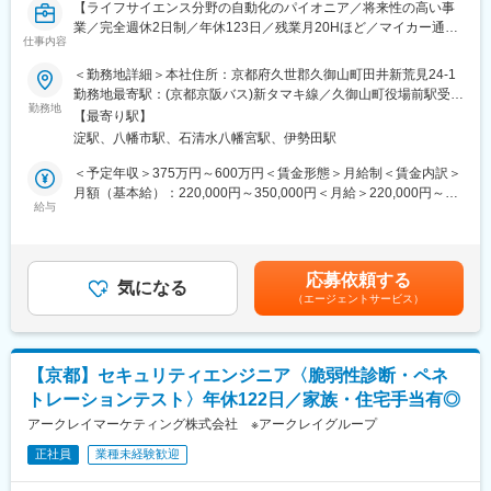
【ライフサイエンス分野の自動化のパイオニア／将来性の高い事
す。
貢献できる革新的なソフトウェアや医療機器を自社開発しており
業／完全週休2日制／年休123日／残業月20Hほど／マイカー通勤
■入社～1カ月目
ます。
仕事内容
OK／転勤なし】
・業界未経験者でもゼロから学ぶことができる基礎研修／必要資
格取得。なお、資格取得のための費用は当社負担となります。
＜勤務地詳細＞本社住所：京都府久世郡久御山町田井新荒見24-1
変更の範囲：会社の定める業務
当社は、再生医療、医療、創薬、環境水質計測、分析自動前処理
■1～3か月目
勤務地最寄駅：(京都京阪バス)新タマキ線／久御山町役場前駅受動
などの関連機器を開発から設計・製作に加え、納品後のメンテナ
・OJTを受けながら日勤・夜勤両方の介護現場での業務をお任せ
勤務地
喫煙対策：敷地内喫煙可能場所あり変更の範囲：会社の定める事
【最寄り駅】
ンスまで一貫して行っている研究・開発型メーカーです。
します。
業所
淀駅、八幡市駅、石清水八幡宮駅、伊勢田駅
※研修終了後は現場業務は無くなるため日勤のみ
■担当業務：
■3～6か月目
＜予定年収＞375万円～600万円＜賃金形態＞月給制＜賃金内訳＞
当社にてソフトウェアアプリケーションの設計・開発をお任せし
・マネージャー業務を学んでいただきます。ピープルマネジメン
月額（基本給）：220,000円～350,000円＜月給＞220,000円～
ます。
トだけでなく、売上管理や各事業所が目標を達成するための事業
給与
350,000円＜昇給有無＞有＜残業手当＞有＜給与補足＞■昇給：あ
・製品は顧客の要望に応してカスタイマイズして設計・開発しま
所運営を行います。※上司がメンターとなり手厚いサポートがござ
り■賞与：年2回 計5ヵ月分（業績に応じて）賃金はあくまでも
す。
います。
目安の金額であり、選考を通じて上下する可能性があります。月
営業、システム設計、メカ設計、電気設計、ソフト設計、営業、
■本配属後
給(月額)は固定手当を含めた表記です。
応募依頼する
組立と10名弱のチームで1つの製品を作り上げます。※外注先もあ
・各事業所の課題や目的に合わせてマネジメント業務に専念頂き
気になる
（エージェントサービス）
り
ます。
・製作期間は機器の大きさにもよりますが3ヶ月～1年程です。
※独り立ち後はリモート×出社も可
・納品後は、細かい調整や修正のために現場への出張がありま
す。関東への出張で宿泊が発生するケースもあります。
【キャリアパス（例）】
【京都】セキュリティエンジニア〈脆弱性診断・ペネ
・製造現場や研究室・実験室、医薬品メーカー、製薬大手企業な
・医療介護スタッフ（2週間程度の基礎研修必要資格取得、現場業
トレーションテスト〉年休122日／家族・住宅手当有◎
どで使用されています。
務）
アークレイマーケティング株式会社 ※アークレイグループ
・サービスリーダー（入社3カ月～※研修期間）
開発環境
・サービス提供責任者（入社半年／年収420～650万円）
正社員
業種未経験歓迎
言語：C＃
・サービスマネージャー（入社1年／年収560～700万円）
OS：Windows
・エリアマネージャー（入社1年～／年収700～800万円）