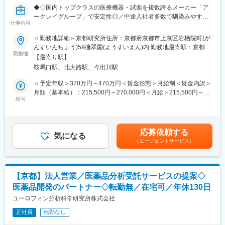
◆◇国内トップクラスの医療機器・試薬を複数誇るメーカー「ア
■ポジションの特徴：
ークレイグループ」で安定性◎／中途入社者多数で馴染みやすい
本ポジションで担当いただくのは、糖尿病患者さま向けの
仕事内容
／教育・研修体制豊富／年休122日・土日祝休／家族・住宅手当
PHR（Personal Health Record）管理アプリケーションです。
有り◆◇
＜勤務地詳細＞京都研究所住所：京都府京都市上京区岩栖院町(が
「血糖値管理」「食事記録」「歩数計」「バイタル管理」など、
んすいんちょう)59擁翠園(ようすいえん)内 勤務地最寄駅：京都市
日々の健康状態を一元的に管理できる機能を搭載し、患者さまの
■出向先(ユニバーサルヘルスウェア有限会社)：
勤務地
営地下鉄 烏丸線線／鞍馬口駅受動喫煙対策：屋内全面禁煙変更の
セルフケアを支援する重要な役割を担っています。
【最寄り駅】
アークレイマーケティング株式会社のグループ会社として、ソフ
範囲：会社の定める事業所
本アプリケーションも、患者さま個人にとどまらず、医療機関や
鞍馬口駅、北大路駅、今出川駅
トウェア開発およびWebサービスの構築を行っています。
企業への導入実績を多数有しています。実際のユーザーや医療現
＜予定年収＞370万円～470万円＜賃金形態＞月給制＜賃金内訳＞
場から寄せられる声をもとに、機能追加・改善開発を継続的に行
■業務内容（臨床検査情報システムの導入・サポート）：
月額（基本給）：215,500円～270,000円＜月給＞215,500円～
っている点が大きな特長です。
病院の検査室にて勤務されている臨床検査技師の方々と直接打ち
給与
270,000円＜昇給有無＞有＜残業手当＞有＜給与補足＞■昇給／年
合わせを行い、自社製品である臨床検査情報システムの導入支援
1回（5月）■賞与／年2回（7月、12月） ※昨年度実績※住居から職
■使用言語/環境：
業務を担当していただきます。
場まで2時間以上かかり、引越しの場合は引っ越し費用を会社負担
・インフラ：AWS
・導入前の事前打ち合わせ
いたします。礼金が15万（単身）、25万（家族帯同）、仲介手数
・言語：C#,Kotlin,Swift,Dart ,Objective-C
応募依頼する
・システムの納品・仕様調整
気になる
料家賃1ヶ月分も会社負担となります。尚、社宅適用となった場合
・フレームワーク： .NET
（エージェントサービス）
・稼動テストの実施
は、適用が異なります。賃金はあくまでも目安の金額であり、選
・データベース：MySQL,PostgreSQL,SQLite,SQL Server
・ユーザー向けトレーニング
考を通じて上下する可能性があります。月給(月額)は固定手当を含
・コード管理：GitHub
めた表記です。
・コミュニケーション： Slack,Teams
業務は常に2～3名のチーム体制で進めるため、未経験領域があっ
【京都】法人営業／医薬品分析受託サービスの提案◇
ても安心。
■組織構成：
医薬品開発のパートナー◇転勤無／在宅可／年休130日
現場と密にコミュニケーションを取りながら、医療現場が安全か
現在、正社員が５名、契約社員が２名の７名体制です。（その
つ円滑にシステムを利用できる環境づくりに貢献していただきま
ユーロフィン分析科学研究所株式会社
他、数名の派遣社員さんにもサポートいただいています）
す。
正社員
転勤なし
※アークレイマーケティング株式会社へ入社後、ユニバーサルヘル
変更の範囲：会社の定める業務
スウェア有限会社へ在籍出向となります。