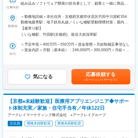
組み込みソフトウェア開発の担当者として、顧客と一緒に商品仕
増えていきます。薬剤師や看護師と話す機会も多いため学ぶこと
仕事内容
様を試行錯誤しながら作成し、新機構・アイデアの発案から決
も多いです。
定、開発、設計、評価、量試などをお任せします。
（4）パソコンや書類の整理力：
＜勤務地詳細＞本社住所：京都府京都市伏見区竹田中川原町354
検査の結果を記録したり、書類をまとめたりする仕事もありま
勤務地最寄駅：地下鉄烏丸線／くいな橋駅受動喫煙対策：屋内全
■同社の製品フロー：
す。パソコンの使い方や、正確に記録する力が身につきます。
勤務地
面禁煙
【最寄り駅】
顧客から依頼された商品イメージを２～3年かけて、顧客と一緒に
（5）チームで働く力：
くいな橋駅、竹田駅(京都府)、龍谷大前深草駅
企画、そして弊社で機器開発/設計を行い、顧客評価承認後、弊社
治験は医師、看護師、薬剤師など、いろんな職種の人と協力して
の責任のもと協力会社で量産化までを担当します。
進めるので、チームワークの大切さを学べます。
＜予定年収＞400万円～550万円＜賃金形態＞月給制補足事項なし
＜賃金内訳＞月額（基本給）：246,000円～300,000円＜月給＞
■組織構成：
【同社で働くメリット】
給与
246,000円～300,000円＜昇給有無＞有＜残業手当＞有＜給与補足
ソフトウェア開発には６名男性２名女性の計８名が在籍していま
■安心の働きやすさ：
＞■昇給：年1回（5月）■賞与：年2回（6月・12月）※平均4.2～6
す。年齢は２０代から50代までほぼ均等に揃っています。社員の
フレックスタイム制も取り入れ、柔軟に働き方をアレンジ可能。
ヶ月程度／年（業績による）※入社1年目の賞与は1回となりま
中には関東などの出身者もおり、働きやすさと技術力・実績など
残業時間も月10時間程度、産休育休の取得実績も多数あり、育児
す。賃金はあくまでも目安の金額であり、選考を通じて上下する
応募依頼する
に魅力を感じ全国の機電メーカーなどからエンジニアが入社して
手当もございます。
気になる
可能性があります。月給(月額)は固定手当を含めた表記です。
（エージェントサービス）
います。
■充実の研修制度：
■働きやすい環境：
導入研修が80時間あり、手厚いフォロー体制があります。
当社は2019年に社員の心身の健康に寄り添う経営を行う企業に与
CRC社内認定制度を採用し、継続研修を充実させることで常に新
【京都※未経験歓迎】医療用アプリエンジニア◆サポー
えられる「健康経営優良企業」に認定されました。実際の会社全
しい知識を身につけ、スキルアップできる環境を用意していま
ト体制充実／家族・住宅手当有／年休122日
体の月平均残業は3.1時間、フレックスタイム制や時間単位の有
す。
給、技術者にも在宅勤務を採用しています。来年にはくるみんを
アークレイマーケティング株式会社 ※アークレイグループ
取得予定です。今後はBCP対応を進め、労働環境をより良くして
■キャリアステップ：
正社員
職種未経験歓迎
業種未経験歓迎
いきます。具体的には福利厚生や待遇の改善を行ったり、確定拠
CRCとして幅広い経験を積むことや、スペシャリストとして特定
出型年金の金額も上げたいと考えています。また、女性技術者も
の疾患領域の専門的な経験を積んでいくことも可能です。
全体で7名在籍しており、育休産休をしっかりとって復帰していま
また、グループの垣根を超えCRCからSMAやCRAへのキャリアチ