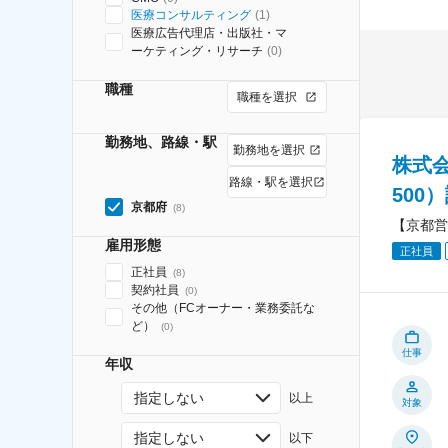
医療コンサルティング
(
1
)
医療広告代理店・出版社・マ
ーケティング・リサーチ
(
0
)
職種
職種を選択
勤務地、路線・駅
勤務地を選択
株式
路線・駅を選択
500
京都府
(
8
)
【京都営
雇用形態
正社員
正社員
(
8
)
契約社員
(
0
)
その他（FCオーナー・業務委託な
ど）
(
0
)
仕事
年収
指定しない
以上
対象
指定しない
以下