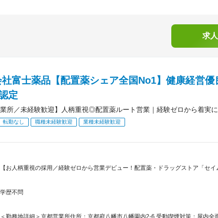
求人
会社富士薬品【配置薬シェア全国No1】健康経営優
）認定
業所／未経験歓迎】人柄重視◎配置薬ルート営業｜経験ゼロから着実に
転勤なし
職種未経験歓迎
業種未経験歓迎
【お人柄重視の採用／経験ゼロから営業デビュー！配置薬・ドラッグストア「セイム
学歴不問
＜勤務地詳細＞京都営業所住所：京都府八幡市八幡園内2-6 受動喫煙対策：屋内