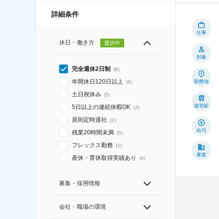
詳細条件
仕事
休日・働き方
選択中
対象
完全週休2日制
(
8
)
年間休日120日以上
勤務地
(
6
)
土日祝休み
(
5
)
最寄駅
5日以上の連続休暇OK
(
2
)
原則定時退社
(
2
)
給与
残業20時間未満
(
5
)
フレックス勤務
(
1
)
事業
産休・育休取得実績あり
(
4
)
募集・採用情報
会社・職場の環境