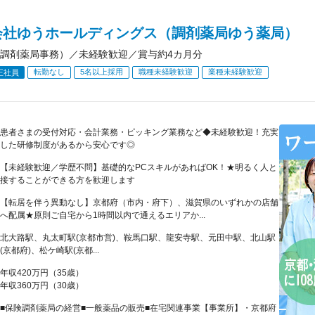
会社ゆうホールディングス（調剤薬局ゆう薬局）
調剤薬局事務）／未経験歓迎／賞与約4カ月分
転勤なし
5名以上採用
職種未経験歓迎
業種未経験歓迎
正社員
患者さまの受付対応・会計業務・ピッキング業務など◆未経験歓迎！充実
した研修制度があるから安心です◎
【未経験歓迎／学歴不問】基礎的なPCスキルがあればOK！★明るく人と
接することができる方を歓迎します
【転居を伴う異動なし】京都府（市内・府下）、滋賀県のいずれかの店舗
へ配属★原則ご自宅から1時間以内で通えるエリアか...
北大路駅、丸太町駅(京都市営)、鞍馬口駅、龍安寺駅、元田中駅、北山駅
(京都府)、松ケ崎駅(京都...
年収420万円（35歳）
年収360万円（30歳）
■保険調剤薬局の経営■一般薬品の販売■在宅関連事業【事業所】・京都府