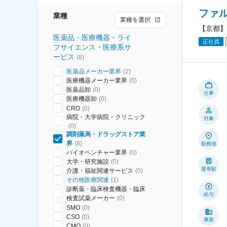
ファ
業種
業種を選択
【京都】
医薬品・医療機器・ライ
正社員
フサイエンス・医療系サ
ービス
(
8
)
医薬品メーカー業界
(
2
)
医療機器メーカー業界
(
0
)
医薬品卸
(
0
)
仕事
医療機器卸
(
0
)
CRO
(
0
)
病院・大学病院・クリニック
対象
(
0
)
調剤薬局・ドラッグストア業
界
(
8
)
勤務地
バイオベンチャー業界
(
0
)
大学・研究施設
(
0
)
最寄駅
介護・福祉関連サービス
(
0
)
その他医療関連
(
1
)
診断薬・臨床検査機器・臨床
給与
検査試薬メーカー
(
0
)
SMO
(
0
)
CSO
(
0
)
事業
CMO
(
0
)