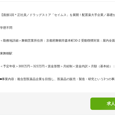
【面接1回＊正社員／ドラッグストア「セイムス」を展開！配置薬大手企業／基礎
学歴不問
＜勤務地詳細＞舞鶴営業所住所：京都府舞鶴市森本町30-2 受動喫煙対策：屋内全
東舞鶴駅
＜予定年収＞300万円～323万円＜賃金形態＞月給制＜賃金内訳＞月額（基本給）：210,0
■事業内容：複合型医薬品企業を目指し、医薬品の販売・製造・研究という3つの事業
求人