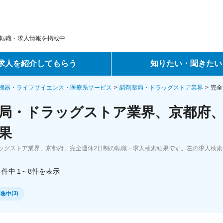
転職・求人情報を掲載中
求人を紹介してもらう
知りたい・聞きたい
ントサービス
転職ノウハウ
機器・ライフサイエンス・医療系サービス
調剤薬局・ドラッグストア業界
完全
局・ドラッグストア業界、京都府、
サービス
データで見る転職
果
ーエージェントサービス
コラム・インタビュー
ッグストア業界、京都府、完全週休2日制の転職・求人検索結果です。左の求人検
転職Q&A
件中
1～8
件
を表示
(
3
)
募集中