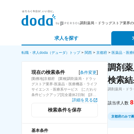
調剤薬局・ドラッグストア業界の
求人を探す
詳細条件から探す
エージェ
転職・求人doda（デューダ）トップ
関西
京都府
医薬品・医療
調剤薬
新着求人から探す
スカウト
[
]
現在の検索条件
条件変更
検索結
[勤務地]京都府 [業種]調剤薬局・ドラッ
求人特集から探す
パートナ
グストア業界-医薬品・医療機器・ライフ
調剤薬局・ドラ
サイエンス・医療系サービス [こだわり
条件ピックアップ]完全週休2日制 [詳細
詳細を見る
条件](休日・働き方)完全週休2日制
8
該当求人数
検索条件を保存
京都府のみで
基本条件