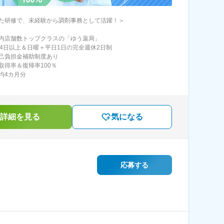
た研修で、未経験から調剤事務として活躍！＞
内店舗数トップクラスの「ゆう薬局」
24日以上＆日曜＋平日1日の完全週休2日制
己負担金補助制度あり
取得率＆復帰率100％
均4カ月分
詳細を見る
気になる
応募する