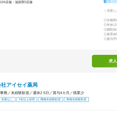
104店舗・滋賀県5店舗
＜充実し
◎京都府
◎年休1
◎調剤自
◎産育休
◎賞与平
求人
会社アイセイ薬局
事務／未経験歓迎／週休2.5日／賞与4カ月／残業少
転勤なし
5名以上採用
職種未経験歓迎
業種未経験歓迎