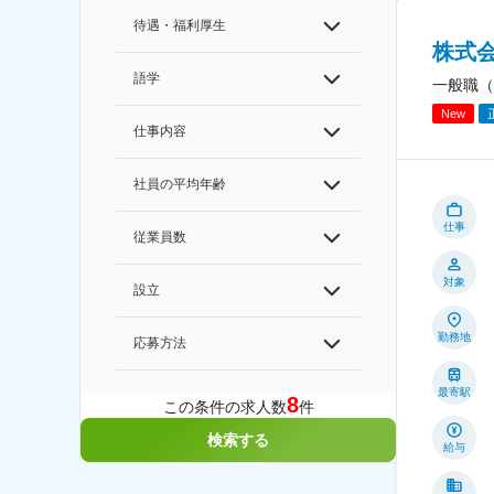
待遇・福利厚生
株式
語学
一般職（
New
仕事内容
社員の平均年齢
仕事
従業員数
対象
設立
勤務地
応募方法
最寄駅
8
この条件の求人数
件
検索する
給与