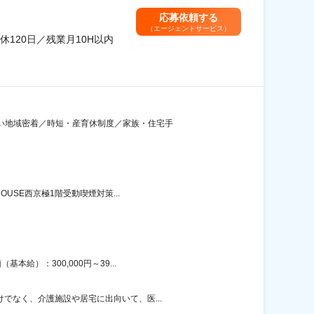
応募依頼する
（エージェントサービス）
120日／残業月10H以内
添い地域密着／時短・産育休制度／家族・住宅手
USE西京極1階受動喫煙対策...
給）：300,000円～39...
でなく、介護施設や居宅に出向いて、医...