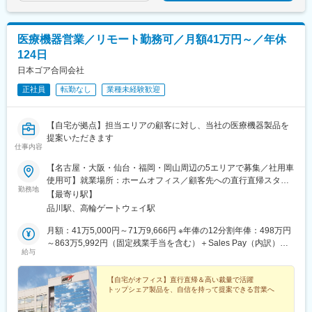
医療機器営業／リモート勤務可／月額41万円～／年休
124日
日本ゴア合同会社
正社員
転勤なし
業種未経験歓迎
【自宅が拠点】担当エリアの顧客に対し、当社の医療機器製品を
提案いただきます
仕事内容
【名古屋・大阪・仙台・福岡・岡山周辺の5エリアで募集／社用車
使用可】就業場所：ホームオフィス／顧客先への直行直帰スタイ
勤務地
ル(1)名古屋エリア愛知県、岐阜県、福井県、三重県(2)大阪エリア
【最寄り駅】
滋賀県、京都府、大阪府、兵庫県、奈良県、和歌山県(3)仙台エリ
品川駅、高輪ゲートウェイ駅
ア宮城県、青森県、秋田県、山形県、岩手県、福島県※上記東北6
件をチームで担当(4)福岡エリア福岡県、大分県、佐賀県、熊本
月額：41万5,000円～71万9,666円 ※年俸の12分割年俸：498万円
県、長崎県、宮崎県、鹿児島県、沖縄県(5)岡山エリア鳥取県、島
～863万5,992円（固定残業手当を含む）＋Sales Pay（内訳）年
給与
根県、岡山県、広島県、山口県※今後は東京エリアでの募集も予定
額（基本給）：450万円～800万円固定残業手当：月4万円～5万
です。◎社用車での訪問が可能です◎訪問のない日は在宅勤務と
3,000円（12時間分）※超過した時間外労働の残業手当は追加支給
なります◎研修、社内の打ち合わせ、イベント等で出社が発生す
◎Sales Pay：年額（基本給）の10％支給あり
【自宅がオフィス】直行直帰＆高い裁量で活躍
トップシェア製品を、自信を持って提案できる営業へ
る可能性がございます◎転勤は基本ありません本社：東京都港区
港南1-8-15 Wビル14F受動喫煙対策：敷地内全面禁煙