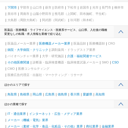
下関市
宇部市
山口市
萩市
防府市
下松市
岩国市
光市
長門市
柳井市
美祢市
周南市
山陽小野田市
熊毛郡（上関町、田布施町、平生町）
大島郡（周防大島町）
阿武郡（阿武町）
玖珂郡（和木町）
医薬品・医療機器・ライフサイエンス・医療系サービス、山口県、入社後の職種
変更なしの転職・求人情報を業種で絞り込む
医薬品メーカー業界
医療機器メーカー業界
医薬品卸
医療機器卸
CRO
病院・大学病院・クリニック
調剤薬局・ドラッグストア業界
バイオベンチャー業界
大学・研究施設
介護・福祉関連サービス
その他医療関連
診断薬・臨床検査機器・臨床検査試薬メーカー
SMO
CSO
CMO
医療コンサルティング
医療広告代理店・出版社・マーケティング・リサーチ
ほかのエリアで探す
鳥取県
島根県
岡山県
広島県
徳島県
香川県
愛媛県
高知県
ほかの業種で探す
IT・通信業界
インターネット・広告・メディア業界
メーカー（機械・電気）業界
メーカー（素材・化学・食品・化粧品・その他）業界
商社業界
金融業界