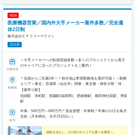
NEW
医療機器営業／国内外大手メーカー案件多数／完全週
休2日制
株式会社ＥＰファーマライン
正社員
＜大手メーカーへの転籍実績多数＞多くのプロジェクトから貴方
のキャリアに沿ったプロジェクトをご案内！
仕事内容
＊全国からご応募OK！＊初任地は希望勤務地を選択可能！＜勤務
エリア＞東北：宮城県（仙台市）関東：東京都・神奈川県・埼玉
勤務地
県・千葉県・栃木県・群馬県東海：愛知県・静岡県・岐阜県信
【最寄り駅】
越：長野県（松本市）北陸：石川県（金沢市）関西：大阪府・兵
池袋駅、本町駅、祇園駅(福岡県)、肥後橋駅、櫛田神社前駅、博多
庫県中国：広島県四国：香川県（高松市）・愛媛県（松山市）九
駅
州：福岡県・佐賀県・長崎県・熊本県・大分県・宮崎県・鹿児島
県【東京本社】東京都豊島区西池袋3-27-12 池袋ウェストパーク
年俸：500万円～680万円＊賃金形態：年俸制＊年俸の1/12を毎月
ビル＊各線「池袋駅」西口より徒歩5分【大阪オフィス】大阪府大
支給（月末締め、当月25日払い）
給与
阪市西区靭本町1-11-7 信濃橋三井ビルディング2F＊Osaka Metro
各線「本町駅」より徒歩1分【福岡オフィス】福岡県福岡市博多区
博多駅前2-19-24 大博センタービル6F＊JR・福岡市地下鉄各線
経験を活かし、その先のキャリアを選べる環境へ。