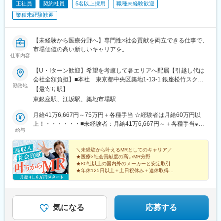
正社員
契約社員
5名以上採用
職種未経験歓迎
業種未経験歓迎
【未経験から医療分野へ】専門性×社会貢献を両立できる仕事で、
市場価値の高い新しいキャリアを。
仕事内容
【U・Iターン歓迎】希望を考慮して各エリアへ配属【引越し代は
会社全額負担】■本社 東京都中央区築地1-13-1 銀座松竹スクエ
勤務地
ア9F■勤務エリア：（1）北海道：北海道（2）東北：青森・秋
【最寄り駅】
田・岩手・山形・宮城・福島（3）関東：東京・神奈川・千葉・埼
東銀座駅、江坂駅、築地市場駅
玉・茨城・栃木・群馬（4）甲信越：新潟・長野・山梨（5）東
海：愛知・岐阜・三重・静岡（6）北陸：富山・石川・福井（7）
月給41万6,667円～75万円＋各種手当 ☆経験者は月給60万円以
近畿：大阪・京都・滋賀・奈良・和歌山・兵庫（8）中国：岡山・
上！・・・・・・■未経験者：月給41万6,667円～＋各種手当※上
給与
広島・山口・島根・鳥取（9）四国：香川・徳島・高知・愛媛
記には固定残業代（7万9,114円～／30時間分）を含みます。※超
（10）九州：福岡・大分・宮崎・鹿児島・熊本・佐賀・長崎・沖
過分は別途全額支給いたします。◎手当を含めれば初年度から年
縄※勤務地限定～全国転勤（規定あり）の選択可能※配属エリアは
収600万円以上も可能！・・・・・・■経験者：月給60万円～75万
＼未経験から叶えるMRとしてのキャリア／
★医療×社会貢献度の高いMR分野
希望を考慮して決定いたします。希望範囲外への転勤はありませ
円＋各種手当※上記には固定残業代（11万760円～／30時間分）を
★80社以上の国内外のメーカーと安定取引
ん。※変更の範囲：会社の定める事業所（リモートワーク含む）
含みます。※超過分は別途全額支給いたします。＜年収例＞◎初年
★年休125日以上＋土日祝休み＋連休取得OK
度年収は700万円以上！◎最大年収900万円以上も目指せる
★eラーニング・資格取得支援など研修充実
★初年度年収600万以上も可
♪・・・・・・＼社員の年収例／ 800万円／36歳（入社3年） 860
万円／42歳（入社4年） 920万円／45歳（入社6年） ※諸手当含む
気になる
応募する