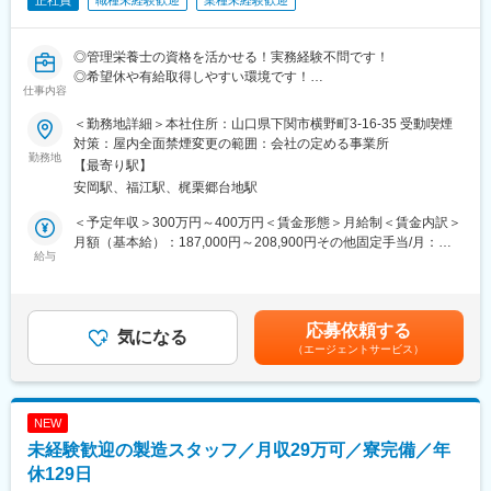
正社員
職種未経験歓迎
業種未経験歓迎
◎管理栄養士の資格を活かせる！実務経験不問です！
◎希望休や有給取得しやすい環境です！
仕事内容
■業務内容：
＜勤務地詳細＞本社住所：山口県下関市横野町3-16-35 受動喫煙
【病棟での栄養管理】
対策：屋内全面禁煙変更の範囲：会社の定める事業所
・栄養評価（採血データ・身体計測・食事摂取量の確認）
勤務地
【最寄り駅】
・栄養ケア計画（栄養管理計画書）の作成
安岡駅、福江駅、梶栗郷台地駅
・個別栄養管理（エネルギー量、たんぱく質、塩分、嚥下状態な
どの調整）
＜予定年収＞300万円～400万円＜賃金形態＞月給制＜賃金内訳＞
・医師・看護師・薬剤師とのカンファレンス参加
月額（基本給）：187,000円～208,900円その他固定手当/月：
・食事摂取状況のモニタリング 等
給与
27,220円～28,534円＜月給＞214,220円～237,434円＜昇給有無
＞有＜残業手当＞有＜給与補足＞※給与は経験・能力等を考慮の
【栄養指導（入院・外来）】
上、決定します。■昇給：年1回（1月あたり～3,500円※過去実
・退院前の栄養指導
績）■賞与：年2回（計4ヶ月分※過去実績）■上記「その他固定手
応募依頼する
・外来栄養指導（生活改善のサポート）
気になる
当/月」内訳：職務手当11,220円～12,534円+資格手当10,000円～
（エージェントサービス）
・家族への食事指導
10,000円+処遇改善手当6,000円～6,000円賃金はあくまでも目安
の金額であり、選考を通じて上下する可能性があります。月給(月
【NST（栄養サポートチーム）活動】
額)は固定手当を含めた表記です。
・高度な栄養管理のサポート
NEW
・低栄養リスク患者の抽出 等
未経験歓迎の製造スタッフ／月収29万可／寮完備／年
※医師、看護師、薬剤師など複数名でチームを作ります。
休129日