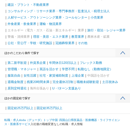
建設・プラント・不動産業界
コンサルティング・リサーチ業界・専門事務所・監査法人・税理士法人
人材サービス・アウトソーシング業界・コールセンター
小売業界
外食産業・飲食業界
運輸・物流業界
エネルギー（電力・ガス・石油・新エネルギー）業界
旅行・宿泊・レジャー業界
警備・清掃業界
理容・美容・エステ業界
教育業界
農林水産・鉱業
公社・官公庁・学校・研究施設
冠婚葬祭業界
その他
ほかのこだわり条件で探す
第二新卒歓迎
外資系企業
年間休日120日以上
フレックス勤務
管理職・マネジャー
英語を活かす
学歴不問
転勤なし（勤務地限定）
服装自由
女性活躍
社宅・家賃補助制度
上場企業
中国語を活かす
退職金制度
残業20時間未満
完全週休2日制
職種未経験歓迎
土日祝休み
原則定時退社
海外出張あり
U・Iターン支援あり
ほかの固定給で探す
固定給25万円以上
固定給35万円以上
転職・求人doda（デューダ）トップ
中国･四国
山口県
医薬品・医療機器・ライフサイエン
ス・医療系サービス
入社後の職種変更なしの転職・求人情報