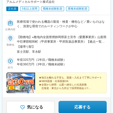
【栄養に関する書類作成・データ管理】
アルムメディカルサポート株式会社
・栄養スクリーニング
正社員
5名以上採用
職種未経験歓迎
業種未経験歓迎
・栄養管理計画書の作成・見直し
・指導記録の電子カルテ入力
・栄養関連のデータ集計（実績報告など）
医療現場で使われる機器の製造・検査・梱包など／重いものはな
く、清潔な環境でのルーティンワークが中心
■入社後の流れ：
仕事内容
まずは先輩社員と一緒に1つの病棟（30名程度）を一緒にご担当
頂きます。
【勤務地】※敷地内全面禁煙静岡県富士宮市（愛鷹事業所）山梨県
業務に慣れて頂いたら1つの病棟をお任せ致します。
中巨摩郡昭和町（甲府事業所・甲府医薬品事業所）【拠点一覧】
勤務地
札幌採用センター：北海道札幌市中央区北4条西4-1千葉支店：千
【最寄り駅】
■組織構成：
葉県千葉市中央区新町1-17新宿採用センター：東京都新宿区西新
富士宮駅、常永駅
現在4名＋パート社員1名の計5名体制となります。
宿1-25-1甲府支店：山梨県中巨摩郡昭和町西条5040甲府研修セン
ター・お仕事相談センター：山梨県甲斐市西八幡4427-1三島本
年収320万円（1年目／職種未経験）
■社会医療法人松涛会について：
社：静岡県三島市寿町5-10富士支店：静岡県富士市錦町1-2-3富士
年収360万円（3年目／職種未経験）
給与
松涛会グループでは、下関地域の急性期病院の時代のニーズ、地
宮研修・就労サポートセンター：静岡県富士宮市舞々木町273名
域のニーズに合わせて、下関市内に安岡地区・山の田地区・彦島
古屋採用センター：愛知県名古屋市中村区名駅4-24-5広島採用セ
地区に、病院や診療所をコアにした医療・福祉サービスを10施設
ンター：広島県広島市南区的場町1-1-21山口支店：山口県山口市
★地元を離れる不安も、面接～入社まで丁寧にサポート
★WEB面接・出張面接OK
31事業所で運営しております。各施設・事業所がお互いに連携を
小郡高砂町1-8熊本採用センター：熊本県熊本市中央区安政町3-16
★全国から静岡・山梨へ移住した社員多数
密にしながらサービス提供を行っております。
北海道・東北から九州まで採用実績あり!!
★寮完備（家電・Wi-Fi付き）
変更の範囲：無
★説明会だけの参加も歓迎
気になる
応募する