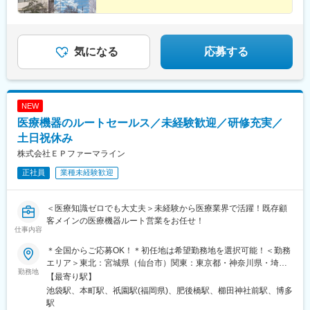
気になる
応募する
NEW
医療機器のルートセールス／未経験歓迎／研修充実／
土日祝休み
株式会社ＥＰファーマライン
正社員
業種未経験歓迎
＜医療知識ゼロでも大丈夫＞未経験から医療業界で活躍！既存顧
客メインの医療機器ルート営業をお任せ！
仕事内容
＊全国からご応募OK！＊初任地は希望勤務地を選択可能！＜勤務
エリア＞東北：宮城県（仙台市）関東：東京都・神奈川県・埼玉
勤務地
県・千葉県・栃木県・群馬県東海：愛知県・静岡県・岐阜県信
【最寄り駅】
越：長野県（松本市）北陸：石川県（金沢市）関西：大阪府・兵
池袋駅、本町駅、祇園駅(福岡県)、肥後橋駅、櫛田神社前駅、博多
庫県中国：広島県四国：香川県（高松市）・愛媛県（松山市）九
駅