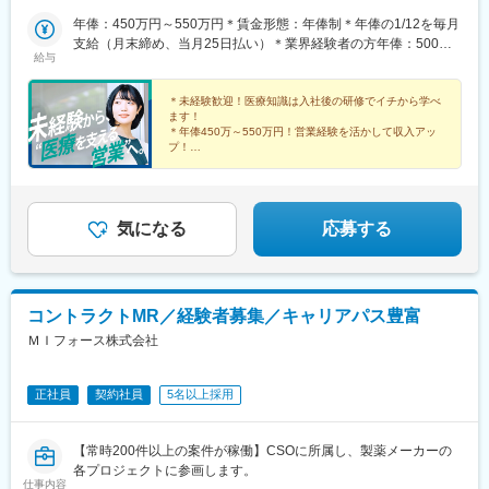
州：福岡県・佐賀県・長崎県・熊本県・大分県・宮崎県・鹿児島
県【東京本社】東京都豊島区西池袋3-27-12 池袋ウェストパーク
年俸：450万円～550万円＊賃金形態：年俸制＊年俸の1/12を毎月
ビル＊各線「池袋駅」西口より徒歩5分【大阪オフィス】大阪府大
支給（月末締め、当月25日払い）＊業界経験者の方年俸：500万
給与
阪市西区靭本町1-11-7 信濃橋三井ビルディング2F＊Osaka Metro
円～680万円
各線「本町駅」より徒歩1分【福岡オフィス】福岡県福岡市博多区
博多駅前2-19-24 大博センタービル6F＊JR・福岡市地下鉄各線
＊未経験歓迎！医療知識は入社後の研修でイチから学べ
ます！
「博多駅」より徒歩5分
＊年俸450万～550万円！営業経験を活かして収入アッ
プ！
＊年間休日120日以上／土日祝休み／手当＆福利厚生充
実
＊有給取得率76.9％・育休復帰率95％など働きやすい環
境♪
気になる
応募する
コントラクトMR／経験者募集／キャリアパス豊富
ＭＩフォース株式会社
正社員
契約社員
5名以上採用
【常時200件以上の案件が稼働】CSOに所属し、製薬メーカーの
各プロジェクトに参画します。
仕事内容