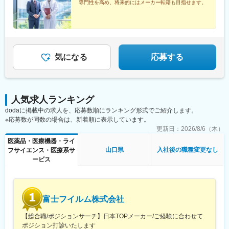
専門性を高め、将来的にはメーカー転籍も目指せます。
「博多駅」より徒歩5分
気になる
応募する
人気求人ランキング
dodaに掲載中の求人を、応募数順にランキング形式でご紹介します。
※応募数が同数の場合は、新着順に表示しています。
更新日：
2026/8/6（木）
医薬品・医療機器・ライ
山口県
入社後の職種変更なし
フサイエンス・医療系サ
ービス
富士フイルム株式会社
【総合職/ポジションサーチ】日本TOPメーカー/ご経験に合わせて
ポジション打診いたします