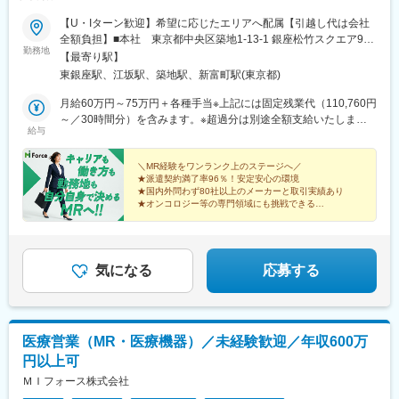
【U・Iターン歓迎】希望に応じたエリアへ配属【引越し代は会社
全額負担】■本社 東京都中央区築地1-13-1 銀座松竹スクエア9F■
勤務地
勤務エリア：（1）北海道：北海道（2）東北：青森・秋田・岩
【最寄り駅】
手・山形・宮城・福島（3）関東：東京・神奈川・千葉・埼玉・茨
東銀座駅、江坂駅、築地駅、新富町駅(東京都)
城・栃木・群馬（4）甲信越：新潟・長野・山梨（5）東海：愛
知・岐阜・三重・静岡（6）北陸：富山・石川・福井（7）近畿：
月給60万円～75万円＋各種手当※上記には固定残業代（110,760円
大阪・京都・滋賀・奈良・和歌山・兵庫（8）中国：岡山・広島・
～／30時間分）を含みます。※超過分は別途全額支給いたしま
給与
山口・島根・鳥取（9）四国：香川・徳島・高知・愛媛（10）九
す。＼社員の年収例／ 800万円／36歳（入社3年） 860万円／42
州：福岡・大分・宮崎・鹿児島・熊本・佐賀・長崎・沖縄※勤務地
歳（入社4年） 920万円／45歳（入社6年） ※諸手当含む
限定～全国転勤（規定あり）の選択可能※配属エリアは希望に応じ
＼MR経験をワンランク上のステージへ／
★派遣契約満了率96％！安定安心の環境
ます。希望範囲外への転勤はありません。※変更の範囲：会社の定
★国内外問わず80社以上のメーカーと取引実績あり
める事業所（リモートワーク含む）
★オンコロジー等の専門領域にも挑戦できる
★直行直帰・リモートも選択可能
★本社勤務や採用・育成など多彩なキャリアパス
気になる
応募する
医療営業（MR・医療機器）／未経験歓迎／年収600万
円以上可
ＭＩフォース株式会社