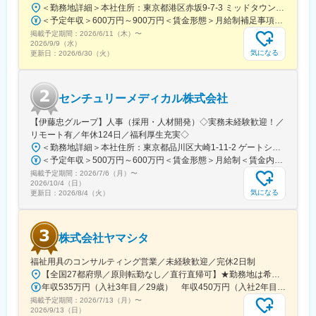
＜勤務地詳細＞本社住所：東京都港区赤坂9-7-3 ミッドタウン・ウェスト勤務地最寄駅：東京メトロ日比谷線／都営大江戸線／六本木駅受動喫煙対策：敷地内全面禁煙変更の範囲：会社の定める事業所（リモートワーク含む）
＜予定年収＞600万円～900万円＜賃金形態＞月給制補足事項なし＜賃金内訳＞月額（基本給）：300,000円～500,000円＜月給＞300,000円～500,000円＜昇給有無＞有＜残業手当＞有賃金はあくまでも目安の金額であり、選考を通じて上下する可能性があります。月給(月額)は固定手当を含めた表記です。
掲載予定期間：
2026/6/11（木）
〜
2026/9/9（水）
気になる
更新日：
2026/6/30（火）
センチュリーメディカル株式会社
【伊藤忠グループ】人事（採用・人材開発）◇実務未経験歓迎！／
リモート有／年休124日／福利厚生充実◇
＜勤務地詳細＞本社住所：東京都品川区大崎1-11-2 ゲートシティ大崎イーストタワー22Ｆ勤務地最寄駅：JR山手線／大崎駅受動喫煙対策：屋内全面禁煙変更の範囲：会社の定める事業所（リモートワーク含む）
＜予定年収＞500万円～600万円＜賃金形態＞月給制＜賃金内訳＞月額（基本給）：300,000円～350,000円＜月給＞300,000円～350,000円＜昇給有無＞有＜残業手当＞有＜給与補足＞上記年収は、あくまで目安であり、前職・経験を考慮し検討させて頂きます。■昇給：あり■賞与：あり※会社業績と個人業績に応じて算定されます。賃金はあくまでも目安の金額であり、選考を通じて上下する可能性があります。月給(月額)は固定手当を含めた表記です。
掲載予定期間：
2026/7/6（月）
〜
2026/10/4（日）
気になる
更新日：
2026/8/4（火）
株式会社ヤマシタ
福祉用具のコンサルティング営業／未経験歓迎／完休2日制
【全国27都府県／原則転勤なし／直行直帰可】★勤務地は希望を考慮★拠点により車通勤OK※充足状況により、ご希望の勤務地での募集が終了している場合があります。※転居を伴う転勤の有無は、半年ごとに希望を伺い、選択いただけます。■東北■・宮城県（仙台市）■関東■・東京都（東京23区など）・神奈川県（横浜市など）・埼玉県（さいたま市など）・千葉県（千葉市など）・茨城県（水戸市）・栃木県（宇都宮市／足利市）・群馬県（前橋市）■東海■・愛知県（名古屋市／豊田市／豊橋市／小牧市）・静岡県（静岡市／浜松市／沼津市／焼津市／富士市）・岐阜県（岐阜市）・三重県（四日市市）■信越・北陸■・長野県（長野市）・山梨県（甲府市）・石川県（金沢市）・富山県（富山市）・福井県（福井市）■関西■・大阪府・兵庫県（神戸市／尼崎市／姫路市）・京都府（京都市）・奈良県（奈良市／天理市）・滋賀県（大津市／彦根市）・和歌山県（和歌山市／田辺市）■中国■・広島県（広島市）・岡山県（岡山市）■四国■・香川県（高松市）■九州■・福岡県（福岡市）
年収535万円（入社3年目／29歳） 年収450万円（入社2年目／26歳）
掲載予定期間：
2026/7/13（月）
〜
2026/9/13（日）