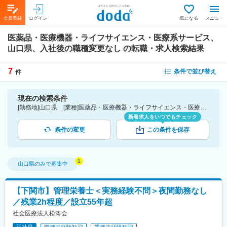
会員登録
ログイン
気になる
メニュー
医薬品・医療機器・ライフサイエンス・医療系サービス、
山口県、入社後の職種変更なし
の転職・求人検索結果
7
条件で並び替え
件
現在の検索条件
[勤務地]山口県 [業種]医薬品・医療機器・ライフサイエンス・医療系サービス [詳細条件](募集・採用情報)入社後の職種変更なし
新着求人をいつでもチェック
条件の変更
この条件を保存
山口県
のみで募集中
【下関市】管理栄養士＜実務経験不問＞夜間勤務なし
／残業2h程度／設立55年超
社会医療法人松涛会