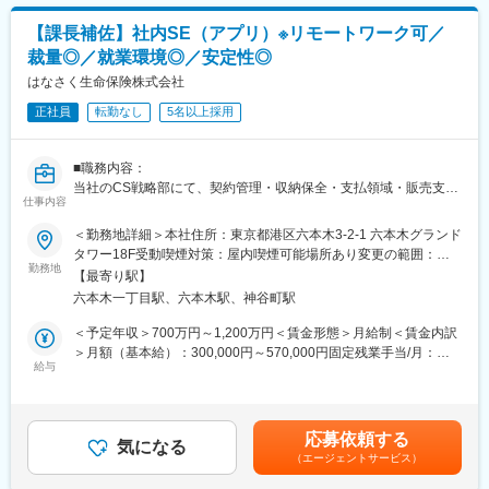
【課長補佐】社内SE（アプリ）※リモートワーク可／
裁量◎／就業環境◎／安定性◎
はなさく生命保険株式会社
正社員
転勤なし
5名以上採用
■職務内容：
当社のCS戦略部にて、契約管理・収納保全・支払領域・販売支援
仕事内容
領域・新契約領域に関するシステム開発業務をご担当いただきま
す。システム企画、要件定義、ベンダーコントロール、コスト・
＜勤務地詳細＞本社住所：東京都港区六本木3-2-1 六本木グランド
スケジュール管理、見積りや成果物チェックなどの上流工程をメ
タワー18F受動喫煙対策：屋内喫煙可能場所あり変更の範囲：会
インに以下業務を担当頂きます。ご経験に応じてアサインするプ
勤務地
社の定める事業所（リモートワーク含む）
【最寄り駅】
ロジェクトを決めていきます。
六本木一丁目駅、六本木駅、神谷町駅
■業務詳細：
＜予定年収＞700万円～1,200万円＜賃金形態＞月給制＜賃金内訳
・生命保険の基幹系システムの開発（契約管理・収納保全・支払
＞月額（基本給）：300,000円～570,000円固定残業手当/月：
領域）
給与
130,000円～230,000円（固定残業時間30時間0分/月）超過した時
・生命保険ペーパーレス手続きシステムの事務設計
間外労働の残業手当は追加支給＜月給＞430,000円～800,000円
・マイページを通じたダイレクト手続きやRPA等の活用を通じた
（一律手当を含む）＜昇給有無＞有＜残業手当＞有＜給与補足＞※
業務効率化策の企画・事務設計
上記年収は年２回の基本賞与、業績連動賞与を含む標準例賃金は
応募依頼する
創業から3年と若い会社ですが、事業急成長中に伴い、変化やスピ
気になる
あくまでも目安の金額であり、選考を通じて上下する可能性があ
（エージェントサービス）
ードのある環境で経験を積むことができます。未整備な部分も多
ります。月給(月額)は固定手当を含めた表記です。
いので、積極的に声をあげ、裁量をもって取り組んでいただける