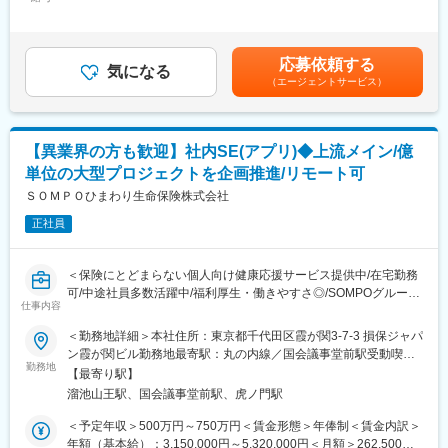
＞275,000円～600,000円＜昇給有無＞有＜残業手当＞有＜給与補
■入社後
■組織構成
足＞スキル・経験・前職等総合的に考慮して決定致します。賃金
入社後２日間は中途入社者導入研修、その後はバディ制度を組
配属となるITデジタル戦略本部は全体で180名ほどの組織で各部
はあくまでも目安の金額であり、選考を通じて上下する可能性が
み、1か月間は現場でのOJTを実施します。不明点や相談は気軽に
30～40名ほどです。
あります。月給(月額)は固定手当を含めた表記です。
メンバーに確認できるような環境です。始めは小規模の案件から
応募依頼する
・営業システム開発部：AIを含む新技術の活用・社員の新技術・
気になる
取り組んでいただき、徐々に大きい規模の案件をお任せしていく
（エージェントサービス）
データ利活用、企画推進により効率的・効果的にシステム構築・
想定です。
整備をする部門（※ソニーとの協業も多い部門）
・保険システム開発部：新契約や保険金支払など保険オペレーシ
■働き方
ョンに係るシステム開発
・就業時刻は9:00～17:00、月残業平均20Hのため18:00には退社
【異業界の方も歓迎】社内SE(アプリ)◆上流メイン/億
・新商品システム開発部：新商品・数理・経理・財務・業績・営
する社員が多い環境です。
単位の大型プロジェクトを企画推進/リモート可
業報酬・内部管理などに係るシステム開発
・週3日の在宅勤務が可能です。(OJT期間は原則出社／個々人の
例：トータルライフプランシュミレーションツール
ＳＯＭＰＯひまわり生命保険株式会社
事情により在宅頻度は相談可)
https://www.sonylife.co.jp/land/tlp/glip/
・3～4か月に1度夜間対応が発生します。主に協力会社の立ち合
正社員
い、前日早上がりで翌日は午前中就業です。
■働き方：
・フレックス・在宅可（週２は出社）。
変更の範囲：会社の定める業務
＜保険にとどまらない個人向け健康応援サービス提供中/在宅勤務
・ビジネスカジュアル
可/中途社員多数活躍中/福利厚生・働きやすさ◎/SOMPOグループ
仕事内容
＞
■魅力：
＜勤務地詳細＞本社住所：東京都千代田区霞が関3-7-3 損保ジャパ
◎「システムをつくるだけではなく、使いこなしていこうとする
■業務内容
ン霞が関ビル勤務地最寄駅：丸の内線／国会議事堂前駅受動喫煙
気概」がある会社
生命保険事業を主軸とする当社の基幹システムやWEBアプリケー
勤務地
対策：屋内全面禁煙変更の範囲：会社の定める事業所（リモート
システムを使う人のことを考え抜いたシステム開発環境で、ビジ
【最寄り駅】
ションの開発における以下の工程をお任せします。
ワーク含む）
ネスや業務の領域と関わりながらシステム開発をリードできる特
溜池山王駅、国会議事堂前駅、虎ノ門駅
・企画、要件定義
徴があります。各部門の業務を理解が重要さを理解しているた
・開発管理、成果物レビュー
＜予定年収＞500万円～750万円＜賃金形態＞年俸制＜賃金内訳＞
め、要件定義も互いの意見がしやすい社風です。
・保守業務
年額（基本給）：3,150,000円～5,320,000円＜月額＞262,500円
ただ要望通りに開発を行うのではなく、その背景や経営課題、現