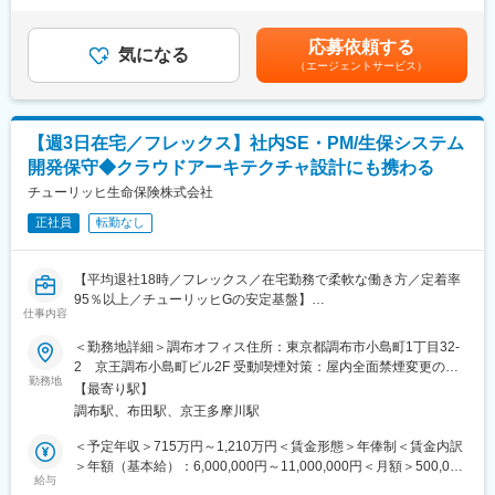
■同社の特徴
・保険契約管理システムに関する保守
慮し、当社規定に則り決定します。（固定給＋賞与） ※予定年収
同社は1974年に日本で初めてがん保険を提供する会社として創業
・代理店システムに関する全社開発プロジェクトの実行・保守
はあくまでも目安の金額であり、選考を通じて上下する可能性が
し、以来、『がん保険・医療保険保有契約件数NO.1』のリーディ
応募依頼する
・その他社内システムに関する全社開発プロジェクトの実行・保
気になる
あります。 ・賞与：年１回（6月）・給与改定：年1回（６月）賃
ングカンパニーとなっています。
（エージェントサービス）
守
金はあくまでも目安の金額であり、選考を通じて上下する可能性
また、生命保険業界でもトップクラスのDX活用を推進しており、
・成長戦略案件、現行システムの計画、開発
があります。月給(月額)は固定手当を含めた表記です。
DX認定事業者第一号として認定されています。システム部門には
・現行システムの保守
中途入社者も多く、安心して就業いただけます。定着率が非常に
・開発プロジェクト計画の策定および社内承認に向けた提案や各
高く、社員を大切にする日系的特徴を併せ持った会社です。
【週3日在宅／フレックス】社内SE・PM/生保システム
種サポート
開発保守◆クラウドアーキテクチャ設計にも携わる
変更の範囲：会社の定める業務
■配属先情報：
チューリッヒ生命保険株式会社
・ITプロダクト開発部 各グループ10名程度で全40名程度の組織
正社員
転勤なし
です。
・ITフロント開発部 各グループ4～8名程度で全20名程度の組織
です。
【平均退社18時／フレックス／在宅勤務で柔軟な働き方／定着率
20代から50代まで幅広く在籍しています。
95％以上／チューリッヒGの安定基盤】
仕事内容
■業務概要
■配属先のミッション：
入社後はスキル・ご経験に応じてOJTを実施し、その後はユーザ
＜勤務地詳細＞調布オフィス住所：東京都調布市小島町1丁目32-
ITプロダクト開発部のミッションは契約管理システムの開発およ
ー（社内）との要件定義や開発ベンダーのとりまとめなどをお任
2 京王調布小島町ビル2F 受動喫煙対策：屋内全面禁煙変更の範
びその保守を行っていくことです。契約管理システムなどのシス
せします。また本ポジションでは、従来の開発推進に加え、AWS
勤務地
囲：会社の定める事業所（リモートワーク含む）
テムを自社で開発しています。
【最寄り駅】
を中心としたクラウド環境のアーキテクチャ設計・構築をリード
ITフロント開発部のミッションは代理店向けのシステムや社内シ
調布駅、布田駅、京王多摩川駅
いただく役割を期待しています。単なるプロジェクト管理ではな
ステムの開発およびその保守を行っていくこと、およびシステム
く、技術的意思決定を担うPMとして主体的に関われるポジション
＜予定年収＞715万円～1,210万円＜賃金形態＞年俸制＜賃金内訳
開発全体の企画機能を持っています。金融機関向け生保WEBや社
です。※生命保険システム未経験の方もキャッチアップ可能です。
＞年額（基本給）：6,000,000円～11,000,000円＜月額＞500,000
内システムを自社で開発しています。
給与
円～916,666円（12分割）＜昇給有無＞有＜残業手当＞有＜給与