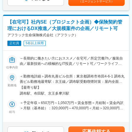
（エージェントサービス）
■就業環境：
与、業績連動賞与及び固定残業手当を含む標準例※賃金等の条件は
・IT投資に積極的な環境のもと、未来の生命保険システムのある
IT戦略部は本質を捉え、効率的に働く風土が根付いています。リ
ご経験や実績、能力により決定いたします賃金はあくまでも目安
べき姿を描きながら開発を推進できる
モートワークの利用も進んでおり月半分程度の取得状況です。
の金額であり、選考を通じて上下する可能性があります。月給(月
額)は固定手当を含めた表記です。
■評価制度
【在宅可】社内SE（プロジェクト企画）◆保険契約管
■魅力ポイント：
IT本部独自の人事制度を導入しており、ITプロフェッショナルとし
理におけるDX推進／大規模案件の企画／リモート可
以下は魅力ポイントのごく一部です（詳しくは面談を通じてご説
ての成果や専門性を適正に評価しています。マネジメント職だけ
明申し上げます）。
アフラック生命保険株式会社（アフラック）
でなく、技術を追求するスペシャリストとしてキャリアを築きな
（１）日本生命という強固な基盤のもとで、安定的に業務を行う
がら処遇向上を目指せる環境です。
正社員
5名以上採用
ことができます。
（２）創業後間もないため、既存のしがらみを受けることなくお
変更の範囲：会社の定める業務
客様目線で業務を再構築していくことが可能です。
～長期的に働きたい方におススメ／在宅可／所定労働7h／服装自
（３）サイバーセキュリティ対策の強化を推進し、安心・安全な
由／最新技術への積極的なIT投資／リモート可／ワークライフバ
システム環境づくりを通じ、ご自身の成長とやりがいを感じられ
仕事内容
ランス◎～
ます。
＜勤務地詳細＞調布丸善ビル住所：東京都調布市布田4-6-1 調布丸
（４）本社勤務（転勤なし）のため、安定して就業が可能です。
■業務概要
善ビル勤務地最寄駅：京王線／調布駅受動喫煙対策：屋内全面禁
（５）新しい価値の創造に向けて、会社の成長を支える従業員に
当社の社内SE（プロジェクト企画）として、当社サービスに関わ
勤務地
煙変更の範囲：会社の定める事業所（リモートワーク含む）
投資を惜しみません（リモート勤務・各種福利厚生・快適なオフ
【最寄り駅】
るプロジェクトの立ち上げ等最上流の工程をお任せいたします。
ィス環境など）。
調布駅、布田駅、京王多摩川駅
入社後はアフラックプロジェクトZEROというプロジェクトに参
画いただきます。
＜予定年収＞650万円～1,050万円＜賃金形態＞月給制＜賃金内訳
■当社について：
他部門とも密接にかかわる領域のため、新商品リリースに伴う新
＞月額（基本給）：320,000円～470,000円＜月給＞320,000円～
当社は、日本生命100％出資の代理店向け戦略子会社として、
規開発なども多く発生するため、ビジネスサイド側と密にコミュ
給与
470,000円＜昇給有無＞有＜残業手当＞有＜給与補足＞※上記想定
2019年6月より生命保険商品の販売開始をいたしました。医療系
ニケーションをとりながら上流部分へ携わることが可能です。
年収は賞与（年3回）、残業代を含んだものです。※家賃補助
商品を中心に、緩和型商品、収入保障保険、変額保険など、積極
■アフラックプロジェクトZEROとは
（例：6万迄の9割支給）は上記に含まれません。賃金はあくまで
的な商品展開を進めています。販売業績については、現在、お客
アフラックのプロジェクトZEROは、保険契約管理業務の抜本的
も目安の金額であり、選考を通じて上下する可能性があります。
様・代理店様より好評いただいており、2024年度の新契約件数は
応募依頼する