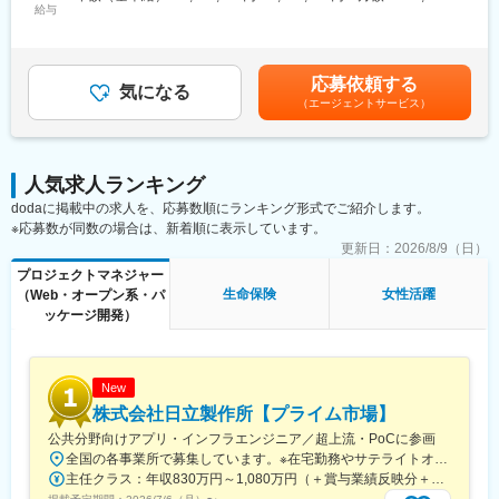
※実構築工程は外部ベンダーに委託しているので、担っていただく
給与
～443,333円（12分割）＜昇給有無＞有＜残業手当＞有賃金はあ
場のリアルなニーズを理解した上で動く風土があります。
業務はビジネス部門との調整、システム化方針の策定、開発計画
くまでも目安の金額であり、選考を通じて上下する可能性があり
の作成、予算・契約管理、要件定義、プロジェクト管理が中心で
ます。月給(月額)は固定手当を含めた表記です。
◎コスト削減だけでなく、新技術活用の新規プロダクトによる売
す。
上貢献といった魅力も！
応募依頼する
気になる
・AI活用による老後資金や保障額の分析システムによる初年度の
（エージェントサービス）
■プロジェクト例
売上高は約2倍！
・新商品開発に伴うプロジェクト
・基盤の老朽化に伴う刷新プロジェクト
◎「SONY」グループという大きな基盤と社内連携
・手続きのデジタル化、営業オンライン高機能化、業務改善プロ
「人のやらないことをやる」・「道を切り拓く」といったソニー
人気求人ランキング
ジェクト
スピリットが根付いており、自由闊達な環境の中でエンタメ・テ
dodaに掲載中の求人を、応募数順にランキング形式でご紹介します。
クノロジーに強みを持つソニーグループ各社がもつテクノロジー
※応募数が同数の場合は、新着順に表示しています。
■システム環境
の活用も可能！
COBOLがメインのシステムもありますが、その他Java、AWSを
更新日：
2026/8/9（日）
活用しているシステムもあり、IT投資を積極的に行っている環境
プロジェクトマネジャー
変更の範囲：会社の定める業務
です。
生命保険
女性活躍
（Web・オープン系・パ
ッケージ開発）
■入社後のイメージ
まずは既存システムの機能改修や保守作業を通じてユーザーとの
折衝や外部ベンダーとの調整(業務依頼・管理、レビュー対応等)か
らお任せし、当社の環境や業務を習得いただくことを想定してい
New
ます。
株式会社日立製作所【プライム市場】
公共分野向けアプリ・インフラエンジニア／超上流・PoCに参画
■配属組織
全国の各事業所で募集しています。※在宅勤務やサテライトオフィス勤務を併用しながらの勤務が可能です。＜北海道・東北＞・北海道、宮城＜関東＞・東京、神奈川、埼玉、千葉、茨城＜東海＞愛知＜関西＞大阪、兵庫＜中国・四国・九州＞広島、岡山、福岡または各拠点周辺のお客さま先※受動喫煙対策あり（屋内全面禁煙）
情報システム部は100名程度の社員で組織されており、約700名の
主任クラス：年収830万円～1,080万円（＋賞与業績反映分＋諸手当） 課長クラス：年収1,150万円～1,500万円（＋賞与業績反映分＋諸手当）
パートナー会社の方の協力も得て運営しています。IT企画、新ビ