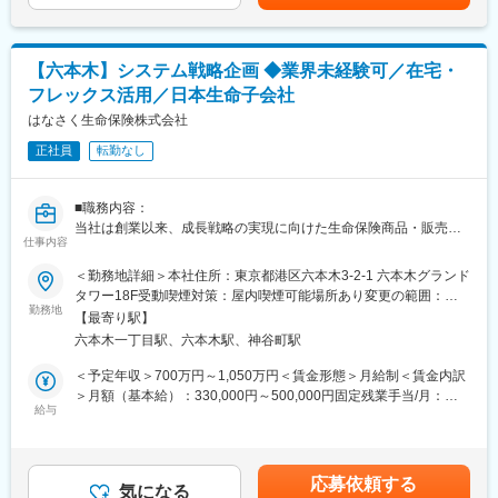
常時複数進行する大規模システム開発プロジェクトにおいて、シ
変更の範囲：会社の定める業務
ステム化方針の策定、計画立案、ベンダーマネジメント、品質・
コスト・進捗管理など、PL・PMとしてプロジェクト全体の推進
【六本木】システム戦略企画 ◆業界未経験可／在宅・
を担います。事業会社の立場でプロジェクトをリードし、事業成
フレックス活用／日本生命子会社
長を支える重要な役割をお任せします。
はなさく生命保険株式会社
（3）生命保険システムの開発・保守業務
正社員
転勤なし
保険業務を支える各種システムの機能拡張や保守開発を担当しま
す。業務知識とシステム知識を深めながら、自ら課題を発見し、
業務効率化や利便性向上につながる改善提案・実装を推進いただ
■職務内容：
きます。
当社は創業以来、成長戦略の実現に向けた生命保険商品・販売チ
仕事内容
ャネルの開発に積極的に取り組んでおります。会社の成長に伴
■配属先
い、当社の企画総務及び開発管理業務を担う人材を募集いたしま
＜勤務地詳細＞本社住所：東京都港区六本木3-2-1 六本木グランド
アプリケーション開発第一部、第二部、第三部のいずれか（担当
す。本ポジションでは、以下の業務をご担当頂きます。
タワー18F受動喫煙対策：屋内喫煙可能場所あり変更の範囲：会
システムに応じて決定）
勤務地
社の定める事業所（リモートワーク含む）
【最寄り駅】
＜具体的な職務内容＞
■組織構成
六本木一丁目駅、六本木駅、神谷町駅
・社内各部署やパートナー企業が参加する会議体の運営
部門人員数：69名（2026年3月時点）
・システム開発に付随する各種管理業務（本番移行判定、障害管
＜予定年収＞700万円～1,050万円＜賃金形態＞月給制＜賃金内訳
理等）
＞月額（基本給）：330,000円～500,000円固定残業手当/月：
■本ポジションの魅力
・システム開発に係る決裁・契約業務
給与
140,000円～200,000円（固定残業時間30時間0分/月）超過した時
・企画構想からリリースまで一気通貫で携わることができる環境
・システム投資計画の立案・推進、実績管理
間外労働の残業手当は追加支給＜月給＞470,000円～700,000円
・システムモダナイゼーションや先進技術活用など、大規模かつ
※長期的には、人材育成の観点から、IT戦略部の別業務へのジョブ
（一律手当を含む）＜昇給有無＞有＜残業手当＞有＜給与補足＞※
変革フェーズのプロジェクトに参画可能
ローテーションの可能性もございます。
内訳：役割給＋加算手当Ⅰ（役割給の10％相当）＋固定残業手当
・経験や年齢を問わず新たな領域へ挑戦でき、専門性を高めるキ
応募依頼する
気になる
[14~20万円（法定外残業30時間/月）]※上記年収は年２回の基本賞
ャリア形成が可能