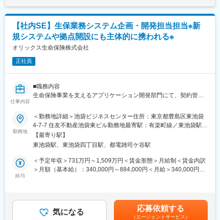
ることを評価し提案する
◎システム開発やメンテナンスの調整を行い、Squad 内のオペレ
ーション が円滑に行われること確実にする
【社内SE】生保業務システム企画・開発担当担当※新
・リリース準備（例：Release Managementへの承認を得たドキ
規システムや拠点開設にも主体的に携われる※
ュメントの提出、レビュー実施等）と夜間もしくは早朝リリース
作業
オリックス生命保険株式会社
・（ビジネスに対する窓口；Single Point of Contactとして）イン
正社員
シデント（障害）の優先順位付けを行い対応し、根本原因の特定
および問題解決のためにデベロッパー（開発者）をサポートする
・テストチームと協業してテスト自動化を推進する
■職務内容
生命保険事業を支えるアプリケーション開発部門にて、契約管
■就業環境：
仕事内容
理・保全／保険金、代理店募集人管理、営業支援、新契約、保険
全社員が確実に有給休暇・特別休暇取得できるような環境整備、
事務、コールセンター、データ活用等の基幹システムに関する企
＜勤務地詳細＞池袋ビジネスセンター住所：東京都豊島区東池袋
育児・介護との両立ができるような職場復帰支援プログラムの確
画・開発業務を担当いただきます。ご経験に応じて下記業務をお
4-7-7 住友不動産池袋東ビル勤務地最寄駅：有楽町線／東池袋駅受
立、在宅勤務制度など、社員が働きやすい環境があります。
任せします。
勤務地
動喫煙対策：屋内全面禁煙変更の範囲：会社の定める事業所
【最寄り駅】
■当社について：
東池袋駅、東池袋四丁目駅、都電雑司ケ谷駅
（1）生命保険システムの企画・実行業務
アクサ生命はアクサのメンバーカンパニーとして 1994 年に設立
業務部門の課題解決やシステムモダナイゼーションを推進するた
＜予定年収＞731万円～1,509万円＜賃金形態＞月給制＜賃金内訳
されました。アクサが世界で培ってきた知識と経験を活かし、
め、システム改善や新規ITソリューションの企画・立案を担当し
＞月額（基本給）：340,000円～884,000円＜月給＞340,000円～
315 万人のお客さまから 571 万件のご契約をお引き受けしていま
ます。ビジネス要件の整理から要件定義、設計、開発、テスト、
給与
884,000円＜昇給有無＞有＜残業手当＞有＜給与補足＞■経験・能
す。1934年の日本団体生命創業以来築いてきた全国 511 の商工会
リリースまで一連のプロセスを推進するとともに、将来的にはエ
力等を考慮の上、当社規定により決定■月給＋賞与＋残業代の想定
議所、民間企業、官公庁とのパートナーシップを通じて、死亡保
ンタープライズアーキテクチャの見直しやシステムロードマップ
年収になります。■賞与：年2回（6月・12月）賃金はあくまでも
障や医療・がん保障、年金、資産形成などの幅広い商品、企業福
策定など、全社視点でのIT戦略立案にも携わることが可能です。
目安の金額であり、選考を通じて上下する可能性があります。月
利の増進やライフマネジメント（人生を経営する）に関するアド
応募依頼する
気になる
給(月額)は固定手当を含めた表記です。
バイスをお届けしています。
（エージェントサービス）
（2）生命保険システム開発プロジェクトのマネジメント