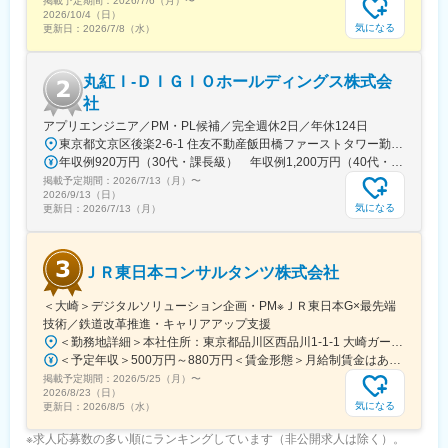
掲載予定期間：
2026/7/6（月）
〜
ジネス開発、システムリスク管理、IT開発、IT基盤、次期インフラ
2026/10/4（日）
推進の計6つのグループに分かれています。本ポジションはIT開発
気になる
更新日：
2026/7/8（水）
グループへの所属となり、新規契約や収納保全などの業務領域ご
とに約10チームから編成されています。当グループは現状、40名
丸紅Ｉ‐ＤＩＧＩＯホールディングス株式会
(男性34名、女性6名)、平均年齢40歳前後の組織で、全員中途入社
社員で構成されております。
社
アプリエンジニア／PM・PL候補／完全週休2日／年休124日
■働き方
東京都文京区後楽2-6-1 住友不動産飯田橋ファーストタワー勤務地最寄駅：都営大江戸線／飯田橋駅＜丸紅情報システムズ株式会社 もしくは 丸紅ITソリューションズ株式会社への在籍出向となります＞・勤務地：上記・事業内容：ITライフサイクル全般に対するソリューションを提供※受動喫煙対策：屋内全面禁煙※転勤は当面想定していません。※週3日リモートOK
繁忙期・閑散期により波がありますが、月残業平均20～40時間(法
年収例920万円（30代・課長級） 年収例1,200万円（40代・専門管理職級）
定外)を推移しています。リモートワークも推奨しており、平均す
掲載予定期間：
2026/7/13（月）
〜
ると週2～4日程度在宅勤務を実施いただけます。服装は自由でパ
2026/9/13（日）
ーカー・ジーンズで勤務をされている方もいらっしゃいます。
気になる
更新日：
2026/7/13（月）
変更の範囲：無
ＪＲ東日本コンサルタンツ株式会社
＜大崎＞デジタルソリューション企画・PM※ＪＲ東日本G×最先端
技術／鉄道改革推進・キャリアアップ支援
＜勤務地詳細＞本社住所：東京都品川区西品川1-1-1 大崎ガーデンタワー14F受動喫煙対策：屋内全面禁煙変更の範囲：会社の定める事業所
＜予定年収＞500万円～880万円＜賃金形態＞月給制賃金はあくまでも目安の金額であり、選考を通じて上下する可能性があります。＜賃金内訳＞月額（基本給）：250,000円～450,000円＜月給＞250,000円～450,000円＜昇給有無＞有＜残業手当＞有＜給与補足＞■昇給：年1回（4月）■賞与：年2回＊当社規定により、経歴・実績等により個別に決定いたします。賃金はあくまでも目安の金額であり、選考を通じて上下する可能性があります。月給(月額)は固定手当を含めた表記です。
掲載予定期間：
2026/5/25（月）
〜
2026/8/23（日）
気になる
更新日：
2026/8/5（水）
※求人応募数の多い順にランキングしています（非公開求人は除く）。