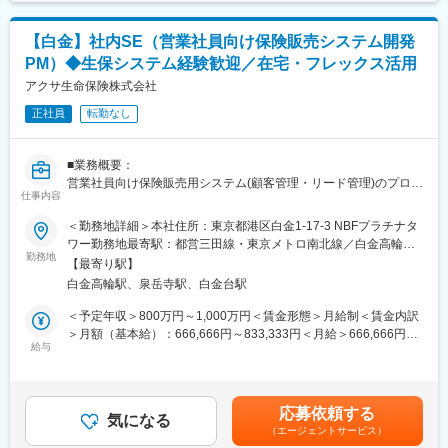
点も魅力の一つです。
【白金】社内SE（営業社員向け保険販売システム開発
■魅力ポイント：
PM）◆生保システム経験歓迎／在宅・フレックス活用
・日本生命保険という強固な安定基盤を持ち、また一方で戦略子
会社という位置づけから、積極的な事業展開を行うことができま
アクサ生命保険株式会社
す。
正社員
転勤なし
・2019年に開業後、急成長中の会社にて、業務を通じて会社とと
もに成長することができます。
・本社勤務（転勤なし）のため、安定して就業することができま
■業務概要：
す。
営業社員向け保険販売用システム(顧客管理・リード管理)のプロジ
・新しい価値創造に向け、新商品の開発やお客様へのサービスを
仕事内容
ェクトマネージャとして、要件定義やベンダーコントロール等の
拡充することはもちろん、会社成長を支える従業員の皆さんに対
業務に従事いただきます。
＜勤務地詳細＞本社住所：東京都港区白金1-17-3 NBFプラチナタ
しても、前向きに働いていただけるような制度の拡充に積極的に
ワー勤務地最寄駅：都営三田線・東京メトロ南北線／白金高輪駅
取り組んでいます。
＜具体的な業務内容＞
勤務地
受動喫煙対策：屋内喫煙可能場所あり変更の範囲：会社の定める
・今までの金融機関にないフラットな社風、働きやすさを追求し
【最寄り駅】
◎ビジネス部門と協働し、ビジネスプロセスを定義、最適化して
事業所（リモートワーク含む）
たオープンでカジュアルなオフィス環境を設けており、現在の会
白金高輪駅、泉岳寺駅、白金台駅
いく
社の急成長を後押ししています。
・担当するプロダクトに関して、ビジネスプロセスやワークフロ
＜予定年収＞800万円～1,000万円＜賃金形態＞月給制＜賃金内訳
ー、ユースケースについての知識を維持する
＞月額（基本給）：666,666円～833,333円＜月給＞666,666円～
変更の範囲：無
・担当するプロダクトについて、コアとなるケイパビリティや機
給与
833,333円＜昇給有無＞有＜残業手当＞有＜給与補足＞※能力・経
能、また制限事項について理解する
験に応じて当社規定により優遇 賃金はあくまでも目安の金額であ
・プロセスの自動化や標準化をサポートする
り、選考を通じて上下する可能性があります。月給(月額)は固定手
・新しいニーズを引き出し、業務及びシステム要件定義をおこな
当を含めた表記です。
応募依頼する
う
気になる
（エージェントサービス）
・新たなテクノロジーや機能を探求し、会社の戦略にアラインす