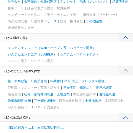
証券会社
損害保険
保険代理店
クレジット・信販（ノンバンク）
消費者金融
住宅ローン
証券取引所
投信・投資顧問
ベンチャーキャピタル・プライベートエクイティ
債権回収（サービサー）
商品先物取引
外国為替
リース
短資
格付会社
その他金融
金融情報ベンダー
ほかの職種で探す
システムエンジニア（Web・オープン系・パッケージ開発）
システムエンジニア（汎用機系）
システム・ITアーキテクト
システム導入・パッケージ導入
ほかのこだわり条件で探す
第二新卒歓迎
外資系企業
年間休日120日以上
フレックス勤務
管理職・マネジャー
英語を活かす
学歴不問
転勤なし（勤務地限定）
服装自由
社宅・家賃補助制度
上場企業
中国語を活かす
退職金制度
残業20時間未満
完全週休2日制
職種未経験歓迎
土日祝休み
原則定時退社
海外出張あり
U・Iターン支援あり
ほかの固定給で探す
固定給25万円以上
固定給35万円以上