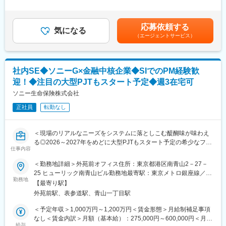
■業務詳細
補足＞【補足】・年収には賞与が含まれていますが、会社業績・
■キャリアパス：
・保険業務アプリケーションシステムの開発保守
個人評価により変動します。・年収には毎月20時間想定の残業手
自組織のチームリーダー、グループ長、および他グループの管理
・プロジェクトの立ち上げ、計画策定、進捗管理、課題管理、品
当が含まれていますが、平均残業時間であり月の残業時間により
職などを目指して頂けます。
応募依頼する
質管理
気になる
変動します（残業手当は1分単位で計算）。・管理職採用の場合は
（エージェントサービス）
・新規案件等の要件調整（ユーザー（社員）折衝、課題抽出、提
残業代支給無し賃金はあくまでも目安の金額であり、選考を通じ
■ポジションの魅力：
案）
て上下する可能性があります。月給(月額)は固定手当を含めた表記
・業務拡大フェーズにつき、積極的なIT投資を実施しています。
・アジャイル開発の推進、生成AIの活用、テスト自動化拡大な
です。
・穏やかな社風から組織内の風通しも良く、主体的に動ける環境
ど、作業効率の向上や品質強化に関する対応
です。
社内SE◆ソニーG×金融中核企業◆SIでのPM経験歓
・開発ベンダー（常駐要員含む）進捗管理
・残業月30時間程度でワークライフバランス◎
迎！◆注目の大型PJTもスタート予定◆週3在宅可
・各種レポート、報告書の作成
・週2回程度の在宅勤務可能
ソニー生命保険株式会社
■組織
■研修制度：
正社員
転勤なし
組織はマネジメントを含め6名で構成されており、全員が中途入社
グループ会社の研修受講を通じて技術的スキルの習得が出来ま
です。
す。
全員がPMとしてプロジェクトを推進しており、主体性を持って働
IT部門の社員は、年1回（1日～2日研修が中心）受講し、自身の技
＜現場のリアルなニーズをシステムに落としこむ醍醐味が味わえ
いています。今後は30代前後の中核人材・即戦力人材の採用・強
術向上に努めています。
る◎2026～2027年をめどに大型PJTもスタート予定の希少なフェ
化にも注力しています。
仕事内容
ーズ！＞
＜勤務地詳細＞外苑前オフィス住所：東京都港区南青山2－27－
■企業特徴
変更の範囲：会社の定める業務
■担当業務：
25 ヒューリック南青山ビル勤務地最寄駅：東京メトロ銀座線／外
当社は社長であっても「さん」付けで呼ぶ、役職を超えたフラッ
社内SEとして、各種業務システムの開発（計画作成、PJ管理、委
勤務地
苑前駅受動喫煙対策：屋内全面禁煙変更の範囲：無
トな文化が特徴です。新卒採用を行っておらず、全員中途入社の
【最寄り駅】
託先選定、要件定義等の上流工程業務）を担当頂きます。
ため様々な価値観を認め合い互いを尊敬し合う風土があります。
外苑前駅、表参道駅、青山一丁目駅
主に要件定義と外部設計以降はレビューのみ（直しにくい設定に
また、残業を美徳とする文化はなく、可能な限り残業せず早く帰
なってないかのチェック等）、またユーザーテストが中心で、詳
＜予定年収＞1,000万円～1,200万円＜賃金形態＞月給制補足事項
る社風は外資系ならではです。
細設計移行の開発は協力会社となります。
なし＜賃金内訳＞月額（基本給）：275,000円～600,000円＜月給
給与