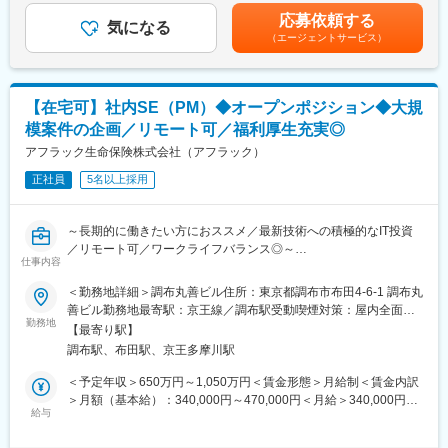
■開発環境：
給与補足＞※月給には、基本給36万円、業務効率化加算給約13万
■当社に関して：
応募依頼する
【ホスト】主なOS：メインフレーム（IBM社）、主な言語：
気になる
円を含みます。※業務効率化加算給は、45時間分として支給いた
当社は世界最大級の金融サービスであるプルデンシャル・ファイ
（エージェントサービス）
COBOL
します。※上記時間を超えた分については別途支給いたします。賃
ナンシャルの一員です。
【オープン】主なOS：Windows・Linux、主な言語：.NET、C言
金はあくまでも目安の金額であり、選考を通じて上下する可能性
グループ内では金融機関代理店（銀行、信託銀行、証券会社）を
語、JAVA
があります。月給(月額)は固定手当を含めた表記です。
通じた生命保険の販売を中心に事業展開しています。
■組織構成：
【在宅可】社内SE（PM）◆オープンポジション◆大規
配属組織は総勢約250名（アプリ：140名、インフラ：50名）が所
模案件の企画／リモート可／福利厚生充実◎
属しております。個人保険や企業保険、損害保険といった商品分
類に加え、それぞれフロントエンド(オープン系)、バックエンド
アフラック生命保険株式会社（アフラック）
(ホスト)を担当するチームがあります。そのほかにも資産運用等、
正社員
5名以上採用
企業運営に関わるシステムを管理するチーム、加えてネットワー
ク・インフラを管理するチーム、パブリッククラウド基盤の構築
や新技術の検証・実装等を行うチームがございます。
～長期的に働きたい方におススメ／最新技術への積極的なIT投資
■業務における魅力：
／リモート可／ワークライフバランス◎～
当社は、本体にシステム企画機能を残して情報システム子会社に
仕事内容
開発・運用機能を切り離す、他社・他業界に多くみられるシステ
■配属先について
＜勤務地詳細＞調布丸善ビル住所：東京都調布市布田4-6-1 調布丸
ム開発体制を、採用していないことが大きな特徴です。生保ビジ
開発部は5部門で構成されており、各30名～50名前後の組織とな
善ビル勤務地最寄駅：京王線／調布駅受動喫煙対策：屋内全面禁
ネスの醍醐味を間近で感じながら、決められたシステムを構築す
っています。ご経験や志向性に合わせて5部門のいずれかのチーム
勤務地
煙変更の範囲：会社の定める事業所
るわけではなく、当社の情報システム部職員が超上流工程から参
【最寄り駅】
にアサイン致します。
画し、企画からモニタリングに至るまで一気通貫で対応すること
調布駅、布田駅、京王多摩川駅
＜部署名＞
ができる環境です。
営業システム開発部（WEB申込システム等）
＜予定年収＞650万円～1,050万円＜賃金形態＞月給制＜賃金内訳
■キャリア構築に伴う支援体制：
顧客・代理店システム開発部（オフィシャルHP等）
＞月額（基本給）：340,000円～470,000円＜月給＞340,000円～
社内SEとしてのスペシャリストとしてのキャリアを形成いただく
システムツール開発部（ワークフローシステム等）
給与
470,000円＜昇給有無＞有＜残業手当＞有＜給与補足＞※上記想定
にあたり、「プロジェクトマネジメント」・「アプリケーション
勘定系システム開発部（料金計算システム等）
年収は賞与（年3回）、残業代を含んだものです。※家賃補助
スペシャリスト」・「インフラ」・「セキュリティ」の領域から
契約管理システム開発部（契約保全システム等）