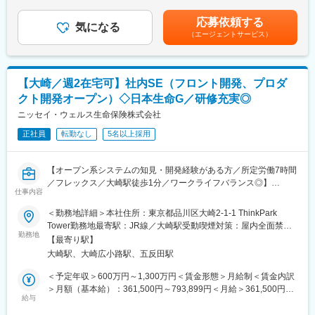
（例：6万迄の9割支給）は上記に含まれません。賃金はあくまで
それぞれの領域で各人のキャリア志向に沿った専門的知見を伸ば
■業務概要
も目安の金額であり、選考を通じて上下する可能性があります。
していただける講座をご受講いただきスキルアップを行うことが
応募依頼する
当社の社内SEとして、当社サービスに関わるプロジェクトの立ち
気になる
月給(月額)は固定手当を含めた表記です。
可能です。外部業者による開催講座を中心に、社内開催の講座を
（エージェントサービス）
上げ等最上流の工程をお任せいたします。当部門は商品と密接に
加えた200種類以上の講座をご用意しております。
かかわる領域のため、新商品リリースに伴う新規開発なども多く
発生するため、ビジネスサイド側と密にコミュニケーションをと
変更の範囲：会社の定める業務
りながら上流部分へ携わることが可能です。
【大崎／週2在宅可】社内SE（フロント開発、プロダ
＜業務詳細＞
クト開発オープン）◇日本生命G／研修充実◎
・新規プロジェクト計画、プロジェクト管理、プロジェクト推進
・品質検証、IT部門や業務部門との調整
ニッセイ・ウェルス生命保険株式会社
・新規システムの企画、要件定義
正社員
転勤なし
5名以上採用
※開発業務はベンダーにて対応するため、上流工程に集中して頂く
ことが可能です。
■魅力
【オープン系システムの知見・開発経験がある方／所定労働7時間
同社はアジャイルを用いた働き方を全社的に導入しており、シス
／フレックス／大崎駅徒歩1分／ワークライフバランス◎】
テムもアジャイル開発を行っています。非常にスピード感を持っ
仕事内容
てシステム開発に取り組むことができます。
■業務内容：
＜勤務地詳細＞本社住所：東京都品川区大崎2-1-1 ThinkPark
■組織構成
売上、契約件数の増加に伴うシステム人員強化の為の募集です。
Tower勤務地最寄駅：JR線／大崎駅受動喫煙対策：屋内全面禁煙
各部門20代～40代のエンジニアが在籍しており、中途入社者が６
ITプロダクト開発部、ITフロント開発部のいずれかのグループでの
勤務地
変更の範囲：会社の定める事業所（リモートワーク含む）
～7割を占める為、入社後も馴染みやすい環境です。また、部内の
【最寄り駅】
採用となります。自社の生命保険商品に関するシステム開発・保
雰囲気も落ち着いており和やかな雰囲気です。
大崎駅、大崎広小路駅、五反田駅
守業務をお任せいたします。
■就業環境
※開発作業は外部ベンダーに委託しています。
＜予定年収＞600万円～1,300万円＜賃金形態＞月給制＜賃金内訳
所定労働7時間、全社平均残業20時間程度で、フレックス制度の
＞月額（基本給）：361,500円～793,899円＜月給＞361,500円～
活用も可能です。リモートワークも可能となっており、ワークラ
■業務詳細：
給与
793,899円＜昇給有無＞有＜残業手当＞有＜給与補足＞※上記年収
イフバランスを整えながら就業いただける環境です。
・保険契約管理システムに関する全社開発プロジェクトの実行
は残業代・インセンティブボーナスを含みます。※前職の給与を考