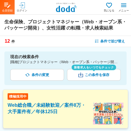
会員登録
ログイン
気になる
メニュー
生命保険、プロジェクトマネジャー（Web・オープン系・
パッケージ開発）、女性活躍
の転職・求人検索結果
12
条件で並び替え
件
現在の検索条件
[職種]プロジェクトマネジャー（Web・オープン系・パッケージ開発）-業務系アプリケーションエンジニア・プログラマ [業種]生命保険-金融業界 [詳細条件](会社・職場の環境)女性活躍
新着求人をいつでもチェック
条件の変更
この条件を保存
積極採用中
Web総合職／未経験歓迎／案件8万・
大手案件有／年休125日