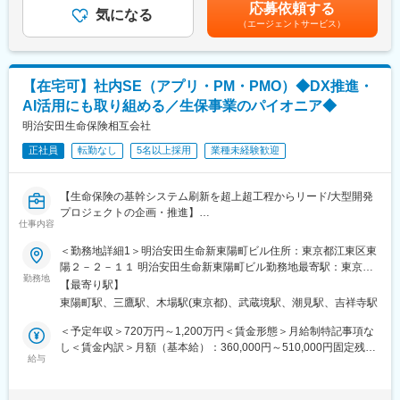
ます。月給(月額)は固定手当を含めた表記です。
く、社員を大切にする日系的特徴を併せ持った会社です。
応募依頼する
ビジネス部門・システム部門の他チーム、外部ベンダーなど多く
気になる
（エージェントサービス）
のステークホルダーと連携しながら、上流工程を中心にプロジェ
変更の範囲：会社の定める業務
クトを推進する社内SEを募集しています。
・ビジネス部門との要件調整
・UAT（ユーザー受入テスト）支援
【在宅可】社内SE（アプリ・PM・PMO）◆DX推進・
・他システムとの調整、システムテスト実施
AI活用にも取り組める／生保事業のパイオニア◆
・開発ベンダーの管理業務
コミュニケーション力を活かし、プロジェクト全体をリードする
明治安田生命保険相互会社
やりがいあるポジションです。
正社員
転勤なし
5名以上採用
業種未経験歓迎
【保険料等の価格計算システムを担当】
生命保険の保険料や解約返戻金などを計算する「価格計算システ
【生命保険の基幹システム刷新を超上超工程からリード/大型開発
ム」の開発・保守をお任せします。
プロジェクトの企画・推進】
算出方法書に基づき、正確な計算を行うための重要なシステムで
仕事内容
■概要：
す。数学や数式に苦手意識がなければ、十分に活躍できます。
当社にてアプリケーション (個人保険・企業保険等)開発業務をご
＜勤務地詳細1＞明治安田生命新東陽町ビル住所：東京都江東区東
チームにはアクチュアリー試験合格者が複数在籍し、サポート体
担当いただきます。業務経験年数・スキル等に応じ、IT専門人財
陽２－２－１１ 明治安田生命新東陽町ビル勤務地最寄駅：東京メ
制も充実しています。専門知識を共有しながら、安心してスキル
の「育成カリキュラム」(キャリアパス)に基づき、ITアーキテクト
勤務地
トロ東西線／東陽町駅受動喫煙対策：屋内全面禁煙＜勤務地詳細2
アップできる環境です。
【最寄り駅】
等のプロフェッショナル職制への登用も想定しております。
＞明治安田生命三鷹ビル住所：東京都三鷹市下連雀4-15-45 勤務
東陽町駅、三鷹駅、木場駅(東京都)、武蔵境駅、潮見駅、吉祥寺駅
■業務内容：
地最寄駅：三鷹駅受動喫煙対策：屋内全面禁煙変更の範囲：会社
■働き方：
・アプリケーション開発および大型プロジェクト企画・推進業務
の定める事業所（リモートワーク含む）
＜予定年収＞720万円～1,200万円＜賃金形態＞月給制特記事項な
・在宅勤務：可（原則50％出社、50％在宅）
・新たな基盤・アプリケーション構築等、大型プロジェクト推進
し＜賃金内訳＞月額（基本給）：360,000円～510,000円固定残業
・時差出勤：可
業務
給与
手当/月：130,000円～180,000円（固定残業時間45時間0分/月）
・フレックス制度：有（コアタイム11:00～15:00）
・DX開発関連業務(アジャイル開発等)
超過した時間外労働の残業手当は追加支給＜月給＞490,000円～
・転勤：当面なし
・顧客管理システム構築業務
690,000円（一律手当を含む）＜昇給有無＞有＜残業手当＞有＜