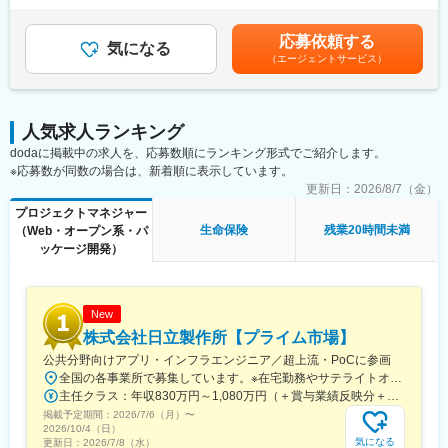
・保険業務アプリケーションシステムの開発保守
個人評価により変動します。・年収には毎月20時間想定の残業手
同社は1974年に日本で初めてがん保険を提供する会社として創業
・プロジェクトの立ち上げ、計画策定、進捗管理、課題管理、品
当が含まれていますが、平均残業時間であり月の残業時間により
し、以来、『がん保険・医療保険保有契約件数NO.1』のリーディ
応募依頼する
質管理
気になる
変動します（残業手当は1分単位で計算）。・管理職採用の場合は
ングカンパニーとなっています。
（エージェントサービス）
・新規案件等の要件調整（ユーザー（社員）折衝、課題抽出、提
残業代支給無し賃金はあくまでも目安の金額であり、選考を通じ
また、生命保険業界でもトップクラスのDX活用を推進しており、
案）
て上下する可能性があります。月給(月額)は固定手当を含めた表記
DX認定事業者第一号として認定されています。システム部門には
・アジャイル開発の推進、生成AIの活用、テスト自動化拡大な
です。
中途入社者も多く、安心して就業いただけます。定着率が非常に
ど、作業効率の向上や品質強化に関する対応
高く、社員を大切にする日系的特徴を併せ持った会社です。
人気求人ランキング
・開発ベンダー（常駐要員含む）進捗管理
dodaに掲載中の求人を、応募数順にランキング形式でご紹介します。
・各種レポート、報告書の作成
変更の範囲：会社の定める業務
※応募数が同数の場合は、新着順に表示しています。
■組織
更新日：
2026/8/7（金）
組織はマネジメントを含め6名で構成されており、全員が中途入社
プロジェクトマネジャー
です。
生命保険
残業20時間未満
（Web・オープン系・パ
全員がPMとしてプロジェクトを推進しており、主体性を持って働
ッケージ開発）
いています。今後は30代前後の中核人材・即戦力人材の採用・強
化にも注力しています。
■企業特徴
New
当社は社長であっても「さん」付けで呼ぶ、役職を超えたフラッ
株式会社日立製作所【プライム市場】
トな文化が特徴です。新卒採用を行っておらず、全員中途入社の
公共分野向けアプリ・インフラエンジニア／超上流・PoCに参画
ため様々な価値観を認め合い互いを尊敬し合う風土があります。
全国の各事業所で募集しています。※在宅勤務やサテライトオフィス勤務を併用しながらの勤務が可能です。＜北海道・東北＞・北海道、宮城＜関東＞・東京、神奈川、埼玉、千葉、茨城＜東海＞愛知＜関西＞大阪、兵庫＜中国・四国・九州＞広島、岡山、福岡または各拠点周辺のお客さま先※受動喫煙対策あり（屋内全面禁煙）
また、残業を美徳とする文化はなく、可能な限り残業せず早く帰
主任クラス：年収830万円～1,080万円（＋賞与業績反映分＋諸手当） 課長クラス：年収1,150万円～1,500万円（＋賞与業績反映分＋諸手当）
る社風は外資系ならではです。
掲載予定期間：
2026/7/6（月）
〜
2026/10/4（日）
■入社後
気になる
更新日：
2026/7/8（水）