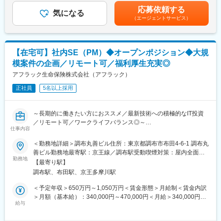
携わっていただきます。
ます。月給(月額)は固定手当を含めた表記です。
く、社員を大切にする日系的特徴を併せ持った会社です。
応募依頼する
ビジネス部門・システム部門の他チーム、外部ベンダーなど多く
気になる
（エージェントサービス）
のステークホルダーと連携しながら、上流工程を中心にプロジェ
変更の範囲：会社の定める業務
クトを推進する社内SEを募集しています。
・ビジネス部門との要件調整
・UAT（ユーザー受入テスト）支援
【在宅可】社内SE（PM）◆オープンポジション◆大規
・他システムとの調整、システムテスト実施
模案件の企画／リモート可／福利厚生充実◎
・開発ベンダーの管理業務
コミュニケーション力を活かし、プロジェクト全体をリードする
アフラック生命保険株式会社（アフラック）
やりがいあるポジションです。
正社員
5名以上採用
【保険料等の価格計算システムを担当】
生命保険の保険料や解約返戻金などを計算する「価格計算システ
～長期的に働きたい方におススメ／最新技術への積極的なIT投資
ム」の開発・保守をお任せします。
／リモート可／ワークライフバランス◎～
算出方法書に基づき、正確な計算を行うための重要なシステムで
仕事内容
す。数学や数式に苦手意識がなければ、十分に活躍できます。
■配属先について
＜勤務地詳細＞調布丸善ビル住所：東京都調布市布田4-6-1 調布丸
チームにはアクチュアリー試験合格者が複数在籍し、サポート体
開発部は5部門で構成されており、各30名～50名前後の組織とな
善ビル勤務地最寄駅：京王線／調布駅受動喫煙対策：屋内全面禁
制も充実しています。専門知識を共有しながら、安心してスキル
っています。ご経験や志向性に合わせて5部門のいずれかのチーム
勤務地
煙変更の範囲：会社の定める事業所
アップできる環境です。
【最寄り駅】
にアサイン致します。
調布駅、布田駅、京王多摩川駅
＜部署名＞
■働き方：
営業システム開発部（WEB申込システム等）
＜予定年収＞650万円～1,050万円＜賃金形態＞月給制＜賃金内訳
・在宅勤務：可（原則50％出社、50％在宅）
顧客・代理店システム開発部（オフィシャルHP等）
＞月額（基本給）：340,000円～470,000円＜月給＞340,000円～
・時差出勤：可
システムツール開発部（ワークフローシステム等）
給与
470,000円＜昇給有無＞有＜残業手当＞有＜給与補足＞※上記想定
・フレックス制度：有（コアタイム11:00～15:00）
勘定系システム開発部（料金計算システム等）
年収は賞与（年3回）、残業代を含んだものです。※家賃補助
・転勤：当面なし
契約管理システム開発部（契約保全システム等）