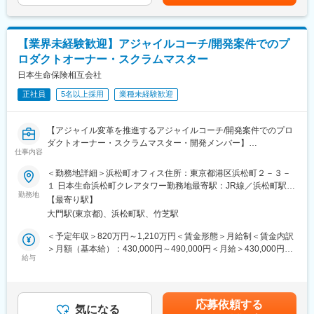
おり、個々人の適性・ご希望に応じたプロジェクトアサインが可
能です。
【業界未経験歓迎】アジャイルコーチ/開発案件でのプ
■キャリアパス
ロダクトオーナー・スクラムマスター
・大阪の事業所内の各オペレーションラインに配属し、各プロジ
ェクトをご担当いただきます
日本生命保険相互会社
・その後、ご経験・ご希望・適性を踏まえプロジェクトマネージ
正社員
5名以上採用
業種未経験歓迎
ャーやIT領域等での活躍等大阪の事業所をベースに幅広いキャリ
アが築けます。
【アジャイル変革を推進するアジャイルコーチ/開発案件でのプロ
■魅力
ダクトオーナー・スクラムマスター・開発メンバー】
・ITに係る技術の知識のみならず、法務、各事業会社でのBPR経
仕事内容
験等、多様な経験が生かせるプロジェクトです
■職務概要
＜勤務地詳細＞浜松町オフィス住所：東京都港区浜松町２－３－
・保険会社での保険事務オペレーション経験も即戦力としてご活
当社では、中期経営計画の中でIT・DXを明確に柱の一つとして掲
１ 日本生命浜松町クレアタワー勤務地最寄駅：JR線／浜松町駅受
躍いただけます。
げ、力を入れて取り組んでいます。
勤務地
動喫煙対策：屋内全面禁煙変更の範囲：会社の定める事業所
【最寄り駅】
今後、更なる事業成長に向けて大規模な資源投下を予定してお
2025-1072G
大門駅(東京都)、浜松町駅、竹芝駅
り、変革や将来の成長に向けた挑戦的なプロジェクトに優先して
投資していきます。
＜予定年収＞820万円～1,210万円＜賃金形態＞月給制＜賃金内訳
変更の範囲：会社の定める業務
その中でアジャイルを適用する開発案件の拡大やエンタープライ
＞月額（基本給）：430,000円～490,000円＜月給＞430,000円～
ズアジャイルの実現を目指しており、当社ではIT・DXを軸に幅広
給与
490,000円＜昇給有無＞有＜残業手当＞有＜給与補足＞■賞与実
く活躍できるアジャイル開発の経験者を募集します。
績：年2回（※2024年度実績）賃金はあくまでも目安の金額であ
入社後は、アジャイル推進組織（CoE）のメンバーとして、アジ
り、選考を通じて上下する可能性があります。月給(月額)は固定手
ャイル開発案件への参画や、社内におけるIT・DX活用の推進、ク
当を含めた表記です。
応募依頼する
ラウド基盤の積極活用や生成AIの活用検討、大規模プロジェクト
気になる