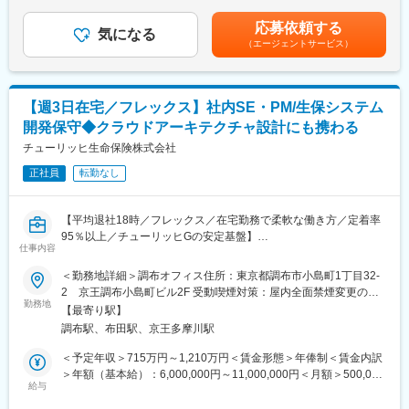
（例：6万迄の9割支給）は上記に含まれません。賃金はあくまで
■業務概要
も目安の金額であり、選考を通じて上下する可能性があります。
■当社に関して：
応募依頼する
当社の社内SEとして、当社サービスに関わるプロジェクトの立ち
気になる
月給(月額)は固定手当を含めた表記です。
当社は世界最大級の金融サービスであるプルデンシャル・ファイ
（エージェントサービス）
上げ等最上流の工程をお任せいたします。当部門は商品と密接に
ナンシャルの一員です。
かかわる領域のため、新商品リリースに伴う新規開発なども多く
グループ内では金融機関代理店（銀行、信託銀行、証券会社）を
発生するため、ビジネスサイド側と密にコミュニケーションをと
通じた生命保険の販売を中心に事業展開しています。
りながら上流部分へ携わることが可能です。
【週3日在宅／フレックス】社内SE・PM/生保システム
＜業務詳細＞
開発保守◆クラウドアーキテクチャ設計にも携わる
・新規プロジェクト計画、プロジェクト管理、プロジェクト推進
・品質検証、IT部門や業務部門との調整
チューリッヒ生命保険株式会社
・新規システムの企画、要件定義
正社員
転勤なし
※開発業務はベンダーにて対応するため、上流工程に集中して頂く
ことが可能です。
■魅力
【平均退社18時／フレックス／在宅勤務で柔軟な働き方／定着率
同社はアジャイルを用いた働き方を全社的に導入しており、シス
95％以上／チューリッヒGの安定基盤】
テムもアジャイル開発を行っています。非常にスピード感を持っ
仕事内容
■業務概要
てシステム開発に取り組むことができます。
入社後はスキル・ご経験に応じてOJTを実施し、その後はユーザ
＜勤務地詳細＞調布オフィス住所：東京都調布市小島町1丁目32-
■組織構成
ー（社内）との要件定義や開発ベンダーのとりまとめなどをお任
2 京王調布小島町ビル2F 受動喫煙対策：屋内全面禁煙変更の範
各部門20代～40代のエンジニアが在籍しており、中途入社者が６
せします。また本ポジションでは、従来の開発推進に加え、AWS
勤務地
囲：会社の定める事業所（リモートワーク含む）
～7割を占める為、入社後も馴染みやすい環境です。また、部内の
【最寄り駅】
を中心としたクラウド環境のアーキテクチャ設計・構築をリード
雰囲気も落ち着いており和やかな雰囲気です。
調布駅、布田駅、京王多摩川駅
いただく役割を期待しています。単なるプロジェクト管理ではな
■就業環境
く、技術的意思決定を担うPMとして主体的に関われるポジション
＜予定年収＞715万円～1,210万円＜賃金形態＞年俸制＜賃金内訳
所定労働7時間、全社平均残業20時間程度で、フレックス制度の
です。※生命保険システム未経験の方もキャッチアップ可能です。
＞年額（基本給）：6,000,000円～11,000,000円＜月額＞500,000
活用も可能です。リモートワークも可能となっており、ワークラ
給与
円～916,666円（12分割）＜昇給有無＞有＜残業手当＞有＜給与
イフバランスを整えながら就業いただける環境です。
■業務詳細
補足＞【補足】・年収には賞与が含まれていますが、会社業績・
■同社の特徴