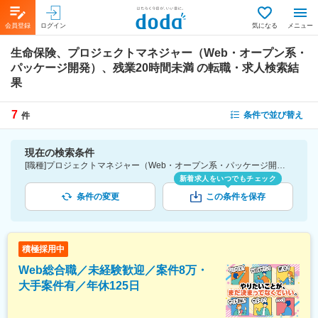
会員登録
ログイン
気になる
メニュー
生命保険、プロジェクトマネジャー（Web・オープン系・
パッケージ開発）、残業20時間未満
の転職・求人検索結
果
7
条件で並び替え
件
現在の検索条件
[職種]プロジェクトマネジャー（Web・オープン系・パッケージ開発）-業務系アプリケーションエンジニア・プログラマ [業種]生命保険-金融業界 [詳細条件](休日・働き方)残業20時間未満
新着求人をいつでもチェック
条件の変更
この条件を保存
積極採用中
Web総合職／未経験歓迎／案件8万・
大手案件有／年休125日