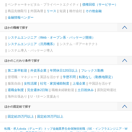
ベンチャーキャピタル・プライベートエクイティ
債権回収（サービサー）
商品先物取引
外国為替
リース
短資
格付会社
その他金融
金融情報ベンダー
ほかの職種で探す
システムエンジニア（Web・オープン系・パッケージ開発）
システムエンジニア（汎用機系）
システム・ITアーキテクト
システム導入・パッケージ導入
ほかのこだわり条件で探す
第二新卒歓迎
外資系企業
年間休日120日以上
フレックス勤務
管理職・マネジャー
英語を活かす
学歴不問
転勤なし（勤務地限定）
服装自由
女性活躍
社宅・家賃補助制度
上場企業
中国語を活かす
退職金制度
完全週休2日制
職種未経験歓迎
土日祝休み
原則定時退社
海外出張あり
U・Iターン支援あり
ほかの固定給で探す
固定給25万円以上
固定給35万円以上
転職・求人doda（デューダ）トップ
金融業界
生命保険
技術職（SE・インフラエンジニア・W