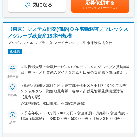
も目安の金額であり、選考を通じて上下する可能性があります。
応募依頼する
再構築を目指し、デジタル手続きの拡大やバックオフィスの自動
気になる
月給(月額)は固定手当を含めた表記です。
■特徴・魅力
（エージェントサービス）
化、リアルタイムデータ活用を推進しています。これにより、業
業界最大の生命保険会社の中核であるリーテイル部門で、5万名の
務効率化とコスト削減を実現し、増加する業務量に対応可能な柔
営業職員が活用するシステムの大規模開発プロジェクトに従事可
軟な体制を構築します。また、システム開発基盤をシンプル化
能です。
し、クラウドへのデータ分析環境移行で運用コストを削減。ITリ
【東京】システム開発(価格)◇在宅勤務可／フレックス
ソースを新商品・サービス開発に集中させ、顧客満足度向上と事
・2025-1674G
／グループ総資産18兆円規模
業競争力強化を図っています。2023年から本格稼働中です。
↓本プロジェクトに関するHP
プルデンシャル ジブラルタ ファイナンシャル生命保険株式会社
変更の範囲：会社の定める業務
https://www.aflac.co.jp/corp/value/dx.html
正社員
■魅力
同社はアジャイルを用いた働き方を全社的に導入しており、シス
テムもアジャイル開発を行っています。非常にスピード感を持っ
～世界最大級の金融サービスのプルデンシャルグループ／賞与年4
てシステム開発に取り組むことができます。
回／在宅可／外資系のダイナミズムと日系の安定感を兼ね備えた
■組織構成
仕事内容
財務リーダーポジション～
各部門20代～40代のエンジニアが在籍しており、中途入社者が６
＜勤務地詳細＞本社住所：東京都千代田区永田町2-13-10 プルデ
～7割を占める為、入社後も馴染みやすい環境です。また、部内の
下記に記載するシステムの開発・保守を実施します。
ンシャルタワー勤務地最寄駅：各線／赤坂見附駅受動喫煙対策：
雰囲気も落ち着いており和やかな雰囲気です。
・契約管理システム
勤務地
屋内喫煙可能場所あり
■就業環境
【最寄り駅】
・価格計算/数理決算/会計/入出金システム
所定労働7時間、全社平均残業20時間程度で、フレックス制度の
赤坂見附駅、永田町駅、赤坂駅(東京都)
・人事関連システム
活用も可能です。リモートワークも可能となっており、ワークラ
・経費精算システム
＜予定年収＞650万円～800万円＜賃金形態＞月給制＜賃金内訳＞
イフバランスを整えながら就業いただける環境です。
・その他社内システム
月額（基本給）：340,000円～500,000円＜月給＞340,000円～
■同社ITデジタルの特徴
給与
500,000円＜昇給有無＞有＜残業手当＞有＜給与補足＞※経験・能
生命保険業界でもトップクラスのDX活用を推進しており、DX認
【社内SEとして上流工程から活躍】
力を考慮の上当社規程により優遇します。■賞与：年4回賃金はあ
定事業者第一号として認定されています。システム部門には中途
新商品開発や法令対応など、事業の根幹を支えるシステム開発に
くまでも目安の金額であり、選考を通じて上下する可能性があり
入社者も多く、安心して就業いただけます。定着率が非常に高