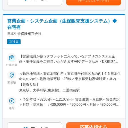
（エージェントサービス）
の案件担当者としてプロジェクトを牽引するなど、活躍のフィー
ルドはIT・DXを軸に多岐にわたっています。
■職務詳細
営業企画・システム企画（生保販売支援システム）◆
・当社でのアジャイルトランスフォーメーション推進（アジャイ
在宅有
ルCoE、職員へのアジャイルコーチング、アジャイル文化を醸成
する啓蒙活動等）
日本生命保険相互会社
・アジャイルを適用したプロダクト開発
正社員
■具体的なプロジェクト
保険商品の新サービスの開発、お客様向けWebサービスの構築な
【営業職員が使うタブレットに入っているアプリのシステム企
どのプロジェクトを想定しております。（今後も更なる案件の創
画・要件定義をご担当いただきます/AIやデータ活用・DX推進/在
出を予定）
仕事内容
宅有】
＜勤務地詳細＞東京本部住所：東京都千代田区丸の内1-6-6 日本生
■組織概要・キャリアパス
■職務概要
命丸の内ビル勤務地最寄駅：JR線／東京駅受動喫煙対策：屋内全
全社ITの企画・統制を担うIT統括部やAI等の先進技術活用推進を担
当社では中期経営計画の中でIT・DXを柱の一つとして掲げてお
勤務地
面禁煙変更の範囲：会社の定める事業所
うデジタル推進室、大規模・新規プロジェクトの推進を担うIT推
【最寄り駅】
り、5万人の営業職員が活用する販売支援システムにおいても、ク
進部に加え、各部門のIT開発を担う所属があります。IT領域総勢で
東京駅、大手町駅(東京都)、二重橋前駅
ラウド基盤や生成AI等を活用したDX化に向け取り組んでおりま
数百名のメンバーがおります。
す。
＜予定年収＞820万円～1,210万円＜賃金形態＞月給制＜賃金内訳
本人希望や適性、機能発揮状況等を踏まえ、グループ会社への出
入社後はビジネス課題の分析や業務要件定義、システム方式設
＞月額（基本給）：430,000円～490,000円＜月給＞430,000円～
向も含めたIT領域内でのローテーションを想定しております。マ
計、大規模プロジェクトのマネジメント等活躍のフィールドは多
給与
490,000円＜昇給有無＞有＜残業手当＞有＜給与補足＞■賞与実
ネジメントを目指していただくことはもちろん、アジャイルコー
岐に渡ります。
績：年2回（※2024年度実績）賃金はあくまでも目安の金額であ
チやスクラムマスターなどのスペシャリストの志向をお持ちの方
り、選考を通じて上下する可能性があります。月給(月額)は固定手
にもご活躍いただけるキャリアパスがございます。
■職務詳細
当を含めた表記です。
応募依頼する