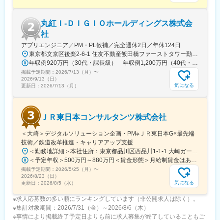
入社後２日間は中途入社者導入研修、その後はバディ制度を組
み、1か月間は現場でのOJTを実施します。不明点や相談は気軽に
丸紅Ｉ‐ＤＩＧＩＯホールディングス株式会
メンバーに確認できるような環境です。始めは小規模の案件から
取り組んでいただき、徐々に大きい規模の案件をお任せしていく
社
想定です。
アプリエンジニア／PM・PL候補／完全週休2日／年休124日
東京都文京区後楽2-6-1 住友不動産飯田橋ファーストタワー勤務地最寄駅：都営大江戸線／飯田橋駅＜丸紅情報システムズ株式会社 もしくは 丸紅ITソリューションズ株式会社への在籍出向となります＞・勤務地：上記・事業内容：ITライフサイクル全般に対するソリューションを提供※受動喫煙対策：屋内全面禁煙※転勤は当面想定していません。※週3日リモートOK
■働き方
年収例920万円（30代・課長級） 年収例1,200万円（40代・専門管理職級）
・就業時刻は9:00～17:00、月残業平均20Hのため18:00には退社
掲載予定期間：
2026/7/13（月）
〜
する社員が多い環境です。
2026/9/13（日）
・週3日の在宅勤務が可能です。(OJT期間は原則出社／個々人の
気になる
更新日：
2026/7/13（月）
事情により在宅頻度は相談可)
・3～4か月に1度夜間対応が発生します。主に協力会社の立ち合
い、前日早上がりで翌日は午前中就業です。
ＪＲ東日本コンサルタンツ株式会社
変更の範囲：会社の定める業務
＜大崎＞デジタルソリューション企画・PM※ＪＲ東日本G×最先端
技術／鉄道改革推進・キャリアアップ支援
＜勤務地詳細＞本社住所：東京都品川区西品川1-1-1 大崎ガーデンタワー14F受動喫煙対策：屋内全面禁煙変更の範囲：会社の定める事業所
＜予定年収＞500万円～880万円＜賃金形態＞月給制賃金はあくまでも目安の金額であり、選考を通じて上下する可能性があります。＜賃金内訳＞月額（基本給）：250,000円～450,000円＜月給＞250,000円～450,000円＜昇給有無＞有＜残業手当＞有＜給与補足＞■昇給：年1回（4月）■賞与：年2回＊当社規定により、経歴・実績等により個別に決定いたします。賃金はあくまでも目安の金額であり、選考を通じて上下する可能性があります。月給(月額)は固定手当を含めた表記です。
掲載予定期間：
2026/5/25（月）
〜
2026/8/23（日）
気になる
更新日：
2026/8/5（水）
※求人応募数の多い順にランキングしています（非公開求人は除く）。
※集計対象期間：2026/7/31（金）～2026/8/6（木）
※事情により掲載終了予定日よりも前に求人募集が終了していることもご