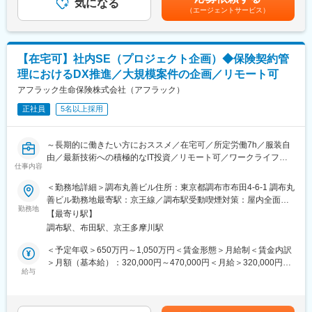
・生命保険営業における課題の分析
気になる
■特徴・魅力
（エージェントサービス）
・業務要件定義、システム化方式の検討
生命保険業界のリーディングカンパニーとして、1400万人のお客
・先端技術の活用検討
様・取引先３３万企業・総資産８７兆円（2023年3月現在）を有
・大規模プロジェクト案件の牽引
し、豊富なアセットを活用して業界最大規模のシステム開発に携
－社内各部門との折衝を通じた合意形成や取りまとめ
わることが出来ます。
【在宅可】社内SE（プロジェクト企画）◆保険契約管
－社外サービス利用の検討やベンダーコントロール 等
理におけるDX推進／大規模案件の企画／リモート可
・2024-3287G
■具体的なプロジェクト
アフラック生命保険株式会社（アフラック）
・生成AIを活用した保険販売の高度化
変更の範囲：会社の定める業務
正社員
5名以上採用
・営業職員端末を含めた大型システムリニューアル
・新商品開発 等
～長期的に働きたい方におススメ／在宅可／所定労働7h／服装自
■組織概要
由／最新技術への積極的なIT投資／リモート可／ワークライフバ
営業職員活動の企画・執行及びシステム開発を担う「営業開発
仕事内容
ランス◎～
室」は、総勢60名の大所帯です。
＜勤務地詳細＞調布丸善ビル住所：東京都調布市布田4-6-1 調布丸
保険営業やシステム開発、データサイエンス等それぞれの分野に
■業務概要
善ビル勤務地最寄駅：京王線／調布駅受動喫煙対策：屋内全面禁
知見のあるメンバーが在籍しており、それぞれの強みを生かしつ
当社の社内SE（プロジェクト企画）として、当社サービスに関わ
勤務地
煙変更の範囲：会社の定める事業所（リモートワーク含む）
つ、協力しながら案件を推進しています。
【最寄り駅】
るプロジェクトの立ち上げ等最上流の工程をお任せいたします。
調布駅、布田駅、京王多摩川駅
入社後はアフラックプロジェクトZEROというプロジェクトに参
■キャリアパス
画いただきます。
＜予定年収＞650万円～1,050万円＜賃金形態＞月給制＜賃金内訳
本人希望や適性、機能発揮状況等を踏まえ、グループ会社への出
他部門とも密接にかかわる領域のため、新商品リリースに伴う新
＞月額（基本給）：320,000円～470,000円＜月給＞320,000円～
向も含めたIT領域内でのローテションを想定しております。
規開発なども多く発生するため、ビジネスサイド側と密にコミュ
給与
470,000円＜昇給有無＞有＜残業手当＞有＜給与補足＞※上記想定
マネジメントを目指していただくことはもちろん、スペシャリス
ニケーションをとりながら上流部分へ携わることが可能です。
年収は賞与（年3回）、残業代を含んだものです。※家賃補助
トの志向をお持ちの方にもご活躍いただけるキャリアパスがござ
■アフラックプロジェクトZEROとは
（例：6万迄の9割支給）は上記に含まれません。賃金はあくまで
います。
アフラックのプロジェクトZEROは、保険契約管理業務の抜本的