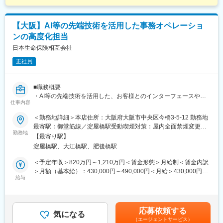
【大阪】AI等の先端技術を活用した事務オペレーショ
ンの高度化担当
日本生命保険相互会社
正社員
■職務概要
・AI等の先端技術を活用した、お客様とのインターフェースや紙
仕事内容
のバックオフィスの事務オペレーションの高度化まで、プロジェ
クトを各担当部にて企画・推進いただきます。
＜勤務地詳細＞本店住所：大阪府大阪市中央区今橋3-5-12 勤務地
最寄駅：御堂筋線／淀屋橋駅受動喫煙対策：屋内全面禁煙変更の
■職務詳細
勤務地
範囲：会社の定める事業所
【最寄り駅】
・各領域のプロジェクト推進業務
淀屋橋駅、大江橋駅、肥後橋駅
（プロジェクト例）
・コールセンターシステムのリニューアル（AIによる自動応答
＜予定年収＞820万円～1,210万円＜賃金形態＞月給制＜賃金内訳
含む）
＞月額（基本給）：430,000円～490,000円＜月給＞430,000円～
・お客様のご意見・ご要望の分類・分析の自動化
給与
490,000円＜昇給有無＞有＜残業手当＞有＜給与補足＞■賞与実
・お客様との接点履歴の一元的な管理に向けたデータベースの
績：年2回（※2024年度実績）賃金はあくまでも目安の金額であ
構築
り、選考を通じて上下する可能性があります。月給(月額)は固定手
当を含めた表記です。
応募依頼する
■組織概要
気になる
（エージェントサービス）
・約4000人が1事業所に集い、多種多様な生命保険事務を行って