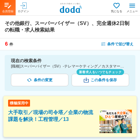
会員登録
ログイン
気になる
メニュー
その他銀行、スーパーバイザー（SV）、完全週休2日制
の転職・求人検索結果
6
条件で並び替え
件
現在の検索条件
[職種]スーパーバイザー（SV）-テレマーケティング／カスタマーサポート／コールセンター [業種]その他銀行-金融業界 [こだわり条件ピックアップ]完全週休2日制 [詳細条件](休日・働き方)完全週休2日制
新着求人をいつでもチェック
条件の変更
この条件を保存
積極採用中
大手取引／現場の司令塔／企業の物流
課題を解決！工程管理／13