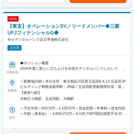
給(月額)は固定手当を含めた表記です。
・BPOを含めたメンバーマネジメント
＜使用ツール＞
salesforce、Amazonconnect
NEW
【東京】オペレーションSV／リードメンバー◆三菱
◆当社について
当社は、三菱UFJフィナンシャル・グループ（MUFG）の新たな
UFJフィナンシャルG◆
リテール戦略の中核として、2026年度後半の開業を目指し設立さ
ＭＵデジタルバンク設立準備株式会社
れました。金利環境の変化やデジタル化の進展、資産運用ニーズ
正社員
の高まりなど大きな転換点を迎えている金融業界において、金融
の"わかりにくさ"を解消し、生涯にわたって前向きな金融体験を届
けるサービスの提供を目指しています。
◆ポジション概要
MUFG全体の約6,000万人の顧客基盤に向けて、これまでにないス
2026年度に新たに立ち上げを目指すデジタルバンクにおいて、オ
ケールとスピードで、唯一無二のデジタルバンクの設立を目指し
仕事内容
ペレーションセンターのSVとして、センターの新規立ち上げと運
ます。具体的には、Google Cloudによるフルクラウド基盤の活用
営に向けた構築、BPOを含むメンバーのマネジメントをお任せい
や、ウェルスナビ株式会社と共同開発を進めている、独自アルゴ
＜勤務地詳細＞本社住所：東京都品川区西五反田8-4-13 五反田JP
たします。
リズムやAIを活用した総合アドバイザリー・プラットフォーム
ビルディング勤務地最寄駅：JR線／五反田駅受動喫煙対策：屋内
高い精度と正確性が求められる環境において、金融事務オペレー
勤務地
「MAP」を中核機能として搭載し、新たな顧客体験を届けていき
全面禁煙変更の範囲：会社の定める事業所
【最寄り駅】
ターの稼働管理、品質向上、新規のITツール導入などから、生産
ます。
大崎広小路駅、五反田駅、大崎駅
性高い組織の構築を目指していただきます。
テクノロジーの力を活かし、お客様1人ひとりの”日常にも人生に
も寄り添う”金融サービスを共に創っていきましょう。
＜予定年収＞650万円～1,100万円＜賃金形態＞年俸制＜賃金内訳
◆業務内容
＞年額（基本給）：4,809,252円～8,138,736円固定残業手当/月：
・開業に向けたオペレーションセンター立ち上げと各種運用整備
給与
変更の範囲：会社の定める業務
140,896円～238,439円（固定残業時間45時間0分/月）超過した時
・金融事務の業務フロー構築
間外労働の残業手当は追加支給＜月額＞541,667円～916,667円
・業務規定およびオペレーションマニュアルの作成・更新
（12分割）（一律手当を含む）＜昇給有無＞有＜残業手当＞有＜
・AI、RPA導入など業務改善施策の立案、実行