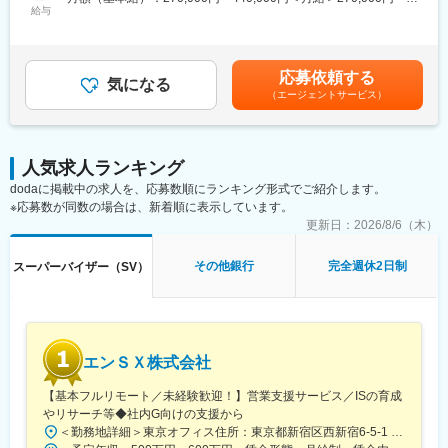
・申込受付、契約書類の確認および契約手続き
給与
◆当社について
440,000円＜昇給有無＞有＜残業手当＞有＜給与補足＞※上記想定
・融資実行に向けた進捗管理および関係各所との調整
当社は、三菱UFJフィナンシャル・グループ（MUFG）の新たな
年収は、時間外手当30時間・賞与を含んだモデルです。残業時間
・融資実行後の期中管理業務（完済までの管理）
リテール戦略の中核として、2026年度後半の開業を目指し設立さ
は業務内容や業務繁閑により異なります。※時間外手当は非管理職
・派遣スタッフの管理、業務指示および進捗管理
れました。金利環境の変化やデジタル化の進展、資産運用ニーズ
のみ支給対象とし、1分単位で全額支給します。※給与額はご経
応募依頼する
・業務フローの見直し、マニュアル整備、業務改善の企画
気になる
の高まりなど大きな転換点を迎えている金融業界において、金融
験・現年収等を考慮して個別に決定します。■賞与/昇給：年2回
（エージェントサービス）
・外部委託先や協力会社との連携および管理
の"わかりにくさ"を解消し、生涯にわたって前向きな金融体験を届
（6月、12月）賃金はあくまでも目安の金額であり、選考を通じ
けるサービスの提供を目指しています。
て上下する可能性があります。月給(月額)は固定手当を含めた表記
■組織構成
です。
モーゲージサービスセンターは、センター長のもと社員約40名、
変更の範囲：会社の定める業務
人気求人ランキング
派遣社員約50名、委託先約300名で構成されています。
dodaに掲載中の求人を、応募数順にランキング形式でご紹介します。
大規模な組織を運営しているため、チームで連携しながら業務を
※応募数が同数の場合は、新着順に表示しています。
進めていく体制です。
更新日：
2026/8/6（木）
■働き方
シフト勤務をベースとし、業務状況に応じて柔軟に勤務調整が可
その他銀行
完全週休2日制
スーパーバイザー（SV）
能です。休日出勤時は振替休日を取得いただきます。配属グルー
プにより平日勤務中心の働き方もあります。
■魅力点
・住宅ローンを中心とした主力事業に関わることができる
エンＳＸ株式会社
・受付から管理まで一連の業務を経験できる
・派遣社員や委託先の管理など、組織運営にも関われる
【基本フルリモート／未経験歓迎！】営業支援サービス／ISの育成
・業務改善やフロー見直しなど企画要素にも携われる
やリサーチ等◆社内G向けの支援から
・中途入社者が多く、実力に応じた評価を受けやすい環境
＜勤務地詳細＞東京オフィス住所：東京都新宿区西新宿6-5-1 新宿アイランドタワー33F受動喫煙対策：屋内全面禁煙変更の範囲：会社の定める事業所（リモートワーク含む）