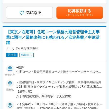
間外労働の残業手当は追加支給＜月額＞375,000円～750,000円
に取り組んでいただきます。
■業務詳細：
（12分割）（一律手当を含む）＜昇給有無＞有＜残業手当＞有＜
◇開業に向けたセンター立ち上げと各種運用整備：
給与補足＞年俸制で12分割した金額を毎月支給賃金はあくまでも
■ポジションの魅力
応募依頼する
・マニュアル・トークスクリプト・ナレッジの設計・整備
気になる
目安の金額であり、選考を通じて上下する可能性があります。月
・お客さまセンターは、国際指標 HDI問合せ窓口格付け・クオリ
（エージェントサービス）
◇お客さま対応業務：
給(月額)は固定手当を含めた表記です。
ティ格付けで三つ星を4年連続獲得し、2024年3月にはHDI五つ星
・テキストツール・有人チャットを用いたカスタマーサポートを
認証も取得するなど、国内外から高品質センターとして評価され
実施/必要に応じて音声通話によるサポートを実施します。
ています。
◇VoCの収集とフィードバック：
・預金・決済領域の“銀行の基幹サービス”に幅広く触れることがで
【東京／在宅可】住宅ローン業務の運営管理◆主力事
・顧客体験向上のための施策・手法の検討および導入（AIツール
き、金融サービスにおけるCXの改善や運用高度化に携われるポジ
業に関与／業務改善にも携われる／安定基盤／中途活
など）を行います。
ションです。
躍
・拠点拡大フェーズのため、運用改善・仕組み化・品質向上など
＜使用ツール＞
ａｕじぶん銀行株式会社
センターづくりに主体的に関われる成長環境があります。
Salesforce、Amazon Connect
正社員
転勤なし
変更の範囲：会社の定める業務
■ポジションの魅力：
「イチから銀行をつくる」フェーズに参画できるポジションで
■概要
す。MUFGグループという強固な基盤の上で、全く新しい金融体
住宅ローン・投資用不動産ローンを扱うモーゲージサービスセン
験を届けるデジタルバンクの立ち上げフェーズという稀有なタイ
仕事内容
ターにおいて、申込受付から契約、融資実行、期中管理まで一連
ミングに携わることができます。AIやSaaS等を積極的に活用した
の業務運営を担うポジションです。オペレーションの実務だけで
環境で、最先端のカスタマーサポートスキルを磨いていくことが
＜勤務地詳細＞東京ダイヤビルディング住所：東京都中央区新川
なく、派遣スタッフや委託先の管理、業務改善にも関わりなが
できます。単なる問い合わせ対応ではなく、センターを価値創出
1-28-38 東京ダイヤビルディング勤務地最寄駅：JR京葉線/東京メ
ら、センター全体の運営を支える役割を担っていただきます。
勤務地
の源泉と捉える文化があるため、自身の介在価値を実感できま
トロ日比谷線／八丁堀【B4出口】駅受動喫煙対策：敷地内全面禁
【最寄り駅】
す。“銀行の顔”としてお客さまと直接向き合う唯一の接点として、
煙変更の範囲：会社の定める事業所（リモートワーク含む）
八丁堀駅(東京都)、茅場町駅、水天宮前駅
■職務内容
デジタルバンクのブランドイメージや顧客体験を形づくる重要な
・住宅ローン、投資用不動産ローンに関する問い合わせ対応（電
役割を担う責任とやりがいのあるポジションです。
＜予定年収＞550万円～900万円＜賃金形態＞月給制＜賃金内訳＞
話、メール）
月額（基本給）：270,000円～440,000円＜月給＞270,000円～