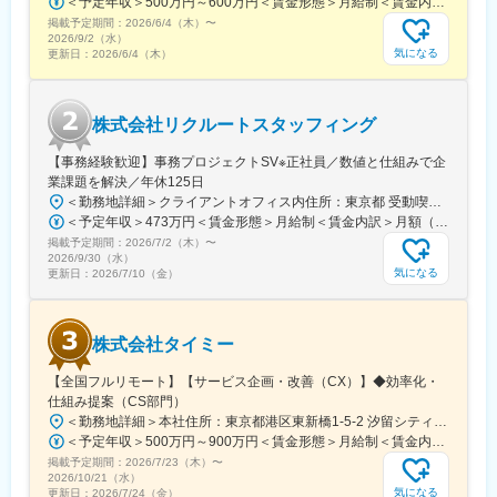
＜予定年収＞500万円～600万円＜賃金形態＞月給制＜賃金内訳＞月額（基本給）：230,800円～245,700円固定残業手当/月：79,200円～84,300円（固定残業時間45時間0分/月）超過した時間外労働の残業手当は追加支給＜月給＞310,000円～330,000円（一律手当を含む）＜昇給有無＞有＜残業手当＞有＜給与補足＞※経験や能力を最大限に考慮して決定いたします。※首都圏の方は別途手当1万円／月支給します。■給与改定 年1回（7月）■賞与 年2回（6月・12月）※昨年支給実績2回◎インセンティブは年間最大56万円支給あり賃金はあくまでも目安の金額であり、選考を通じて上下する可能性があります。月給(月額)は固定手当を含めた表記です。
■当社について
掲載予定期間：
2026/6/4（木）
〜
当社は、KDDIと三菱UFJ銀行を株主とするネット銀行です。スマ
2026/9/2（水）
ートフォンを中心とした金融サービスを展開し、口座数は700万
気になる
更新日：
2026/6/4（木）
規模へと成長しています。通信と金融の連携を強みに、住宅ロー
ンなどの分野でも事業拡大を進めており、利便性の高いサービス
を提供しながら持続的な成長を続けています。
株式会社リクルートスタッフィング
変更の範囲：会社の定める業務
【事務経験歓迎】事務プロジェクトSV※正社員／数値と仕組みで企
業課題を解決／年休125日
＜勤務地詳細＞クライアントオフィス内住所：東京都 受動喫煙対策：屋内全面禁煙変更の範囲：会社の定める事業所（リモートワーク含む）
＜予定年収＞473万円＜賃金形態＞月給制＜賃金内訳＞月額（基本給）：292,000円＜月給＞292,000円＜昇給有無＞有＜残業手当＞有＜給与補足＞超過勤務手当を別途支給 月間の所定労働時間（7.5時間×所定勤務日数）を超えた場合に支給賞与：有（会社及び個人業績に連動して支給/年2回6月・12月）会社の通期目標達成によるインセンティブの支給もあり昇給：有（定期昇給は無し、半期ごとにグレードの見直しを行うことがある）賃金はあくまでも目安の金額であり、選考を通じて上下する可能性があります。月給(月額)は固定手当を含めた表記です。
掲載予定期間：
2026/7/2（木）
〜
2026/9/30（水）
気になる
更新日：
2026/7/10（金）
株式会社タイミー
【全国フルリモート】【サービス企画・改善（CX）】◆効率化・
仕組み提案（CS部門）
＜勤務地詳細＞本社住所：東京都港区東新橋1-5-2 汐留シティセンター35F勤務地最寄駅：各線／新橋駅受動喫煙対策：屋内喫煙可能場所あり変更の範囲：会社の定める事業所（リモートワーク含む）
＜予定年収＞500万円～900万円＜賃金形態＞月給制＜賃金内訳＞月額（基本給）：314,766円～566,600円固定残業手当/月：101,900円～183,400円（固定残業時間45時間0分/月）超過した時間外労働の残業手当は追加支給＜月給＞416,666円～750,000円（一律手当を含む）＜昇給有無＞有＜残業手当＞有＜給与補足＞※前職の年収考慮します。※半年に1回の給与改定があります。賃金はあくまでも目安の金額であり、選考を通じて上下する可能性があります。月給(月額)は固定手当を含めた表記です。
掲載予定期間：
2026/7/23（木）
〜
2026/10/21（水）
気になる
更新日：
2026/7/24（金）