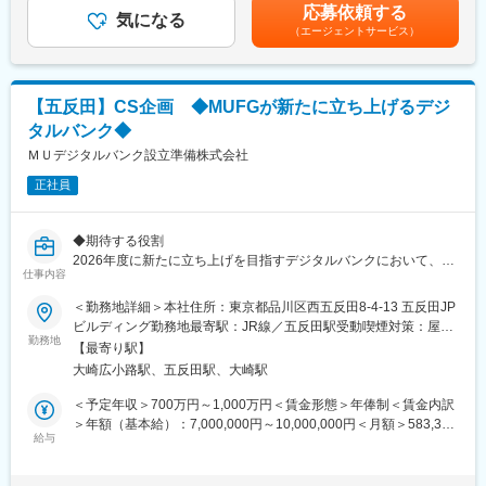
給与補足＞年俸制で12分割した金額を毎月支給賃金はあくまでも
応募依頼する
・事務オペレーターの稼働管理
気になる
目安の金額であり、選考を通じて上下する可能性があります。月
（エージェントサービス）
・外部パートナーとの連携・運用ルール策定
給(月額)は固定手当を含めた表記です。
・インシデント発生時の対応および関連部署との調整
・エスカレーション案件対応
・BPOを含めたメンバーマネジメント
【五反田】CS企画 ◆MUFGが新たに立ち上げるデジ
タルバンク◆
◆当社について
当社は、三菱UFJフィナンシャル・グループ（MUFG）の新たな
ＭＵデジタルバンク設立準備株式会社
リテール戦略の中核として、2026年度後半の開業を目指し設立さ
正社員
れました。金利環境の変化やデジタル化の進展、資産運用ニーズ
の高まりなど大きな転換点を迎えている金融業界において、金融
の"わかりにくさ"を解消し、生涯にわたって前向きな金融体験を届
◆期待する役割
けるサービスの提供を目指しています。
2026年度に新たに立ち上げを目指すデジタルバンクにおいて、カ
MUFG全体の約6,000万人の顧客基盤に向けて、これまでにないス
仕事内容
スタマーセンターにおける企画担当として、センターの新規立ち
ケールとスピードで、唯一無二のデジタルバンクの設立を目指し
上げ、AIやシステム導入による業務高度化、サービス品質向上を
＜勤務地詳細＞本社住所：東京都品川区西五反田8-4-13 五反田JP
ます。具体的には、Google Cloudによるフルクラウド基盤の活用
牽引する企画担当を募集します。
ビルディング勤務地最寄駅：JR線／五反田駅受動喫煙対策：屋内
や、ウェルスナビ株式会社と共同開発を進めている、独自アルゴ
勤務地
全面禁煙変更の範囲：会社の定める事業所（リモートワーク含
リズムやAIを活用した総合アドバイザリー・プラットフォーム
【最寄り駅】
デジタルバンクにおけるカスタマーセンター領域は、単なる応対
む）
「MAP」を中核機能として搭載し、新たな顧客体験を届けていき
大崎広小路駅、五反田駅、大崎駅
窓口ではなく、重要な顧客接点でありお客様の声が集まるデータ
ます。
基盤です。
＜予定年収＞700万円～1,000万円＜賃金形態＞年俸制＜賃金内訳
テクノロジーの力を活かし、お客様1人ひとりの”日常にも人生に
本ポジションでは、SalesforceやAmazon Connectをはじめとする
＞年額（基本給）：7,000,000円～10,000,000円＜月額＞583,333
も寄り添う”金融サービスを共に創っていきましょう。
コールセンターシステムの最適化や、AIなどの最新テクノロジー
給与
円～833,333円（12分割）＜昇給有無＞有＜残業手当＞有＜給与
を駆使した顧客体験の向上を牽引していただきます。
補足＞年俸制で12分割した金額を毎月支給賃金はあくまでも目安
変更の範囲：会社の定める業務
また、常に“ユーザーと共に、アップデートし続ける銀行“として、
の金額であり、選考を通じて上下する可能性があります。月給(月