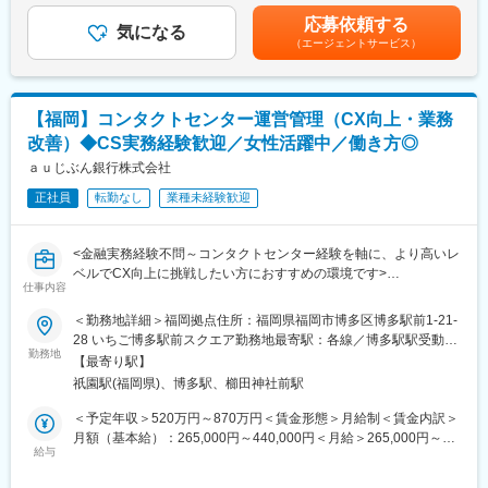
VOCを起点にしたプロダクト・サービスの改善提案まで深く関わ
額)は固定手当を含めた表記です。
応募依頼する
っていただくことを期待しています。
気になる
（エージェントサービス）
◆所属するチーム
カスタマーサービスグループにおけるCS企画チームへのご所属と
なります。
【福岡】コンタクトセンター運営管理（CX向上・業務
CS企画チームは現在4名体制で構成されており、カスタマーセン
改善）◆CS実務経験歓迎／女性活躍中／働き方◎
ターの現場や開発チームと密に連携しながら、カスタマー領域に
おける効率化・顧客体験改善案件の企画・推進を行なっていま
ａｕじぶん銀行株式会社
す。
正社員
転勤なし
業種未経験歓迎
少数精鋭かつ縦割り組織ではないフラットな環境のため、裁量と
スピード感を持って新しい金融サービスを作り上げられる環境で
す。
<金融実務経験不問～コンタクトセンター経験を軸に、より高いレ
ベルでCX向上に挑戦したい方におすすめの環境です>
◆業務内容
仕事内容
〇カスタマーセンター立ち上げ・運用整備
■概要
＜勤務地詳細＞福岡拠点住所：福岡県福岡市博多区博多駅前1-21-
・開業に向けたカスタマーセンター立ち上げと各種運用整備
当社では、スマートフォンを中心とした利便性の高い金融サービ
28 いちご博多駅前スクエア勤務地最寄駅：各線／博多駅駅受動喫
・オペレーターの業務フロー構築
スを展開し、2025年9月には口座数700万を突破しています。オン
勤務地
煙対策：敷地内喫煙可能場所あり変更の範囲：無
・トークスクリプト・マニュアル整備・企画改善
【最寄り駅】
ラインチャネルの利用拡大に伴い、非対面での高品質なサポート
〇システム開発・AI活用推進
祇園駅(福岡県)、博多駅、櫛田神社前駅
体制がますます重要となる中、当社のお客さまセンターは預金・
・SalesforceおよびAmazon Connect等のコールセンターシス
決済など融資性商品を除く全商品を扱う“唯一の顧客接点部門”とし
＜予定年収＞520万円～870万円＜賃金形態＞月給制＜賃金内訳＞
テム活用における企画検討
て中心的役割を担っています。
月額（基本給）：265,000円～440,000円＜月給＞265,000円～
・問い合わせ自動化や人員配置予測などにおけるAI活用の企
お客さまの課題解決を通じてCX向上を推進し、さらなる事業成長
給与
440,000円＜昇給有無＞有＜残業手当＞有＜給与補足＞※上記想定
画検討
を支えるため、福岡コンタクトグループにて新たな仲間を募集し
年収は、時間外手当30時間・賞与を含んだモデルです。残業時間
・上記案件における業務要件定義、設計、開発、UAT、本番