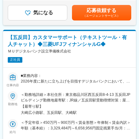
ます。
は業務内容や業務繁閑により異なります。※時間外手当は非管理職
リリースまでのプロジェクト推進
のみ支給対象とし、1分単位で全額支給します。※給与額はご経
〇CX改善・データ活用
応募依頼する
■職務内容
気になる
験・現年収等を考慮して個別に決定します。■賞与/昇給：年2回
・VOCや応対ログ、顧客データを元にしたCX改善の提案、実
（エージェントサービス）
預金・決済領域を中心とした当社サービスに関するお問い合わせ
（6月、12月）賃金はあくまでも目安の金額であり、選考を通じ
行
対応およびセンター運営に関わる業務を担当いただきます。
て上下する可能性があります。月給(月額)は固定手当を含めた表記
・事業・プロダクトサイドとの協業によるサービス改善
<主な職務内容>
です。
＜使用ツール＞
・商品・サービスに関する問い合わせ対応、問題解決（お客さま
Salesforce、Amazonconnect
【五反田】カスタマーサポート（テキストツール・有
満足度向上）
人チャット）◆三菱UFJフィナンシャルG◆
・センターメンバー（主に派遣社員）の育成、品質管理
変更の範囲：会社の定める業務
・応対品質改善、業務効率化施策の推進
ＭＵデジタルバンク設立準備株式会社
・事務オペレーション・センター運営業務全般のサポート
正社員
※ご経験に応じ、運用・品質管理・育成など幅広く活躍いただけま
す。
■業務内容：
■組織体制
2026年度に新たに立ち上げを目指すデジタルバンクにおいて、カ
お客さまの声を起点に改善する文化が根付いており、センター発
仕事内容
スタマーサポート業務（テキストツール・有人チャット）をお任
信でサービス改善提案を行うなど現場から変えていく風土があり
せします。
＜勤務地詳細＞本社住所：東京都品川区西五反田8-4-13 五反田JP
ます。
デジタルバンクでは、お客様の声をリアルタイムで拾い上げ、高
ビルディング勤務地最寄駅：JR線／五反田駅受動喫煙対策：屋内
速でサービスを磨き込み続ける開発体制を目指しています。その
勤務地
全面禁煙変更の範囲：会社の定める事業所
■働き方
【最寄り駅】
中でもカスタマーセンターは、最も重要なプロダクト改善の戦略
・シフト制：月3回程度の休日出勤がありますが、出勤分は希望日
大崎広小路駅、五反田駅、大崎駅
的拠点と位置づけています。非常にバリューの高いポジションと
に代休を取得いただけます。また、出勤不可日を事前に確認した
して、AIやツールを用いたお客様への対応品質向上のみならず、
＜予定年収＞450万円～900万円＜賃金形態＞年俸制＜賃金内訳＞
うえでシフトを作成するため、無理のない勤務調整が可能です。
プロダクト・サービス改善のためのVoCフィードバックにも期待
年額（基本給）：3,329,484円～6,658,956円固定残業手当/月：
・入社後約1か月はeラーニング・OJTで基礎知識を習得。並行し
をしております。
給与
97,543円～195,087円（固定残業時間45時間0分/月）超過した時
て先輩社員のサポートを受けながら、運用課題の改善や品質向上