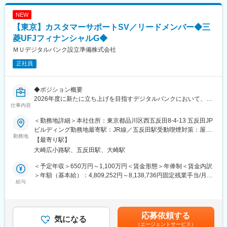
NEW
【東京】カスタマーサポートSV／リードメンバー◆三
菱UFJフィナンシャルG◆
ＭＵデジタルバンク設立準備株式会社
正社員
◆ポジション概要
2026年度に新たに立ち上げを目指すデジタルバンクにおいて、カ
仕事内容
スタマーセンターにおけるSVとして、センターの新規立ち上げと
運営に向けた構築、BPOを含むメンバーのマネジメントをお任せ
＜勤務地詳細＞本社住所：東京都品川区西五反田8-4-13 五反田JP
いたします。
ビルディング勤務地最寄駅：JR線／五反田駅受動喫煙対策：屋内
高い精度と正確性が求められる環境において、AIやツールを用い
勤務地
全面禁煙変更の範囲：会社の定める事業所
【最寄り駅】
たお客様への対応品質向上のみならず、VoCを起点としたプロダ
大崎広小路駅、五反田駅、大崎駅
クト・サービス改善を期待しております。
＜予定年収＞650万円～1,100万円＜賃金形態＞年俸制＜賃金内訳
◆業務内容
＞年額（基本給）：4,809,252円～8,138,736円固定残業手当/月：
・開業に向けたカスタマーセンター立ち上げと各種運用整備
給与
140,896円～238,439円（固定残業時間45時間0分/月）超過した時
・マニュアル・トークスクリプト・ナレッジの設計・整備
間外労働の残業手当は追加支給＜月額＞541,667円～916,667円
・外部パートナーとの連携・運用ルール策定
（12分割）（一律手当を含む）＜昇給有無＞有＜残業手当＞有＜
・インシデント発生時の対応および関連部署との調整
給与補足＞年俸制で12分割した金額を毎月支給賃金はあくまでも
応募依頼する
・コールセンターシステム・CRMツールの導入検討、要件定義
気になる
目安の金額であり、選考を通じて上下する可能性があります。月
（エージェントサービス）
・エスカレーション案件対応