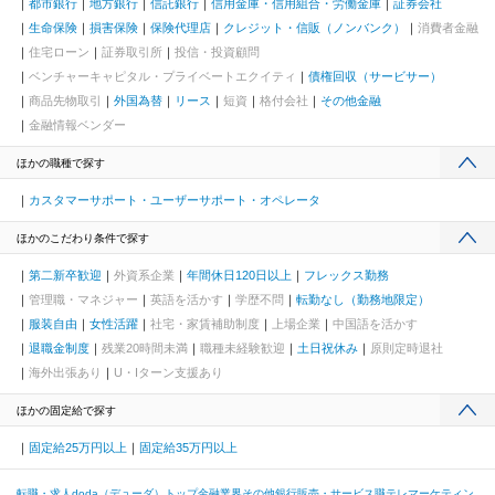
都市銀行
地方銀行
信託銀行
信用金庫・信用組合・労働金庫
証券会社
生命保険
損害保険
保険代理店
クレジット・信販（ノンバンク）
消費者金融
住宅ローン
証券取引所
投信・投資顧問
ベンチャーキャピタル・プライベートエクイティ
債権回収（サービサー）
商品先物取引
外国為替
リース
短資
格付会社
その他金融
金融情報ベンダー
ほかの職種で探す
カスタマーサポート・ユーザーサポート・オペレータ
ほかのこだわり条件で探す
第二新卒歓迎
外資系企業
年間休日120日以上
フレックス勤務
管理職・マネジャー
英語を活かす
学歴不問
転勤なし（勤務地限定）
服装自由
女性活躍
社宅・家賃補助制度
上場企業
中国語を活かす
退職金制度
残業20時間未満
職種未経験歓迎
土日祝休み
原則定時退社
海外出張あり
U・Iターン支援あり
ほかの固定給で探す
固定給25万円以上
固定給35万円以上
転職・求人doda（デューダ）トップ
金融業界
その他銀行
販売・サービス職
テレマーケティン