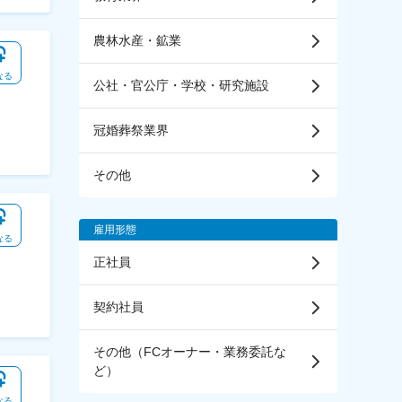
農林水産・鉱業
なる
公社・官公庁・学校・研究施設
冠婚葬祭業界
その他
雇用形態
なる
正社員
契約社員
その他（FCオーナー・業務委託な
ど）
なる