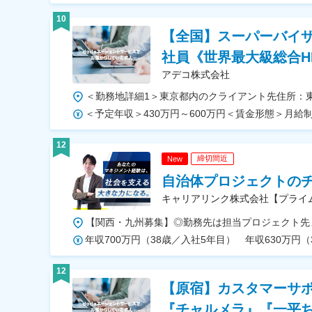
10
【全国】スーパーバイザー
社員《世界最大級総合H
アデコ株式会社
12
締切間近
New
自治体プロジェクトのチ
キャリアリンク株式会社【プライ
年収700万円（38歳／入社5年目） 年収630万円（
12
【原宿】カスタマーサ
『チャルメラ』『一平