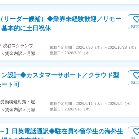
（リーダー候補）◆業界未経験歓迎／リモー
気に
／基本的に土日祝休
＜勤務地詳細＞本社住所：東京都渋谷区渋谷2-24-12 渋谷スクランブルスクエア36F勤務地最寄駅：JR各線／渋谷駅受動喫煙対策：屋内全面禁煙変更の範囲：会社の定める事業所（リモートワーク含む）
掲載予定期間：
2026/7/30（木）
～
2026/10/28（水）
＜予定年収＞518万円～616万円＜賃金形態＞月給制＜賃金内訳＞月額（基本給）：226,880円～385,000円その他固定手当/月：55,000円固定残業手当/月：88,120円～104,800円（固定残業時間40時間0分/月）超過した時間外労働の残業手当は追加支給＜月給＞370,000円～544,800円（一律手当を含む）＜昇給有無＞有＜残業手当＞有＜給与補足＞※年収は経験・能力・前給を考慮の上、規定により決定します。■給与改定：年2回（5月、11月）■賞与：年2回（6月、12月）■その他固定手当：ライフプラン手当として賃金はあくまでも目安の金額であり、選考を通じて上下する可能性があります。月給(月額)は固定手当を含めた表記です。
更新日：
2026/7/30（木）
ョン設計◆カスタマーサポート／クラウド型
気に
モート可
＜勤務地詳細＞本社住所：東京都中央区築地1-13-1 受動喫煙対策：屋内全面禁煙変更の範囲：会社の定める事業所
掲載予定期間：
2026/6/11（木）
～
2026/9/9（水）
＜予定年収＞500万円～650万円＜賃金形態＞月給制＜賃金内訳＞月額（基本給）：278,722円～381,342円その他固定手当/月：31,157円～42,628円固定残業手当/月：77,719円～106,334円（固定残業時間35時間0分/月）超過した時間外労働の残業手当は追加支給＜月給＞387,598円～530,304円（一律手当を含む）＜昇給有無＞有＜残業手当＞有＜給与補足＞※ご経験・スキル・能力に応じて決定いたします■給与改定：年2回（4月、10月）■賞与：年1回（12月）賃金はあくまでも目安の金額であり、選考を通じて上下する可能性があります。月給(月額)は固定手当を含めた表記です。
更新日：
2026/7/16（木）
万～】日英電話通訳◆駐在員や留学生の海外生
気に