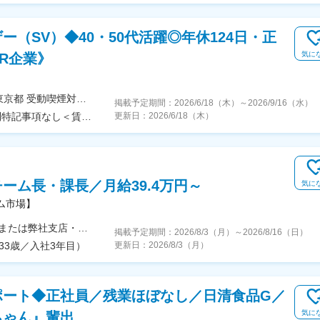
（SV）◆40・50代活躍◎年休124日・正
気に
R企業》
＜勤務地詳細1＞東京都内のクライアント先住所：東京都 受動喫煙対策：屋内全面禁煙＜勤務地詳細2＞大阪府内のクライアント先住所：大阪府 受動喫煙対策：屋内全面禁煙＜勤務地詳細3＞神奈川県内のクライアント先住所：神奈川県 受動喫煙対策：屋内全面禁煙変更の範囲：会社の定める事業所（リモートワーク含む）
掲載予定期間：
2026/6/18（木）
～
2026/9/16（水）
＜予定年収＞430万円～600万円＜賃金形態＞月給制特記事項なし＜賃金内訳＞月額（基本給）：270,000円～370,000円＜月給＞270,000円～370,000円＜昇給有無＞有＜残業手当＞有＜給与補足＞■初年度の基本給は、経験や能力を考慮の上決定します。■昇給：年1回 考課成績及び会社業績に応じて実施■賞与：年1回賃金はあくまでも目安の金額であり、選考を通じて上下する可能性があります。月給(月額)は固定手当を含めた表記です。
更新日：
2026/6/18（木）
ーム長・課長／月給39.4万円～
気に
ム市場】
【関西・九州募集】◎勤務先は担当プロジェクト先または弊社支店・センターになります。◎希望や居住地を考慮の上、担当エリアを決定します。■大阪支店大阪府大阪市北区梅田2-2-2 ヒルトンプラザウエストオフィスタワー15F＜アクセス＞・JR「大阪駅」（桜橋口） 徒歩2分・地下鉄四ツ橋線「西梅田駅」（出口4-A・B）徒歩すぐ■大阪淀屋橋BPOセンター大阪府大阪市中央区淡路町3-5-13 創建御堂筋ビル3F＜アクセス＞・大阪メトロ御堂筋線「淀屋橋駅」11番出口徒歩3分・大阪メトロ御堂筋線「本町駅」2番出口徒歩4分■神戸BPOセンター兵庫県神戸市中央区布引町1-1-8 新神戸サザンビル401・402・701・702＜アクセス＞・神戸市西神 山手線「新神戸駅」徒歩3分■福岡支店福岡県福岡市中央区天神1-1-1 アクロス福岡 3階 （西館）＜アクセス＞・地下鉄空港線「天神駅」から徒歩3分（16番出口）■プロジェクト先【関西】大阪府・京都府・兵庫県・奈良県【九州】福岡県※受動喫煙対策あり
掲載予定期間：
2026/8/3（月）
～
2026/8/16（日）
33歳／入社3年目）
更新日：
2026/8/3（月）
ポート◆正社員／残業ほぼなし／日清食品G／
気に
ちゃん』輩出