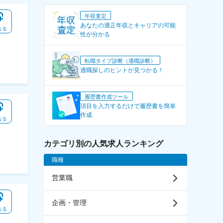
年収査定
あなたの適正年収とキャリアの可能
なる
性が分かる
転職タイプ診断（適職診断）
適職探しのヒントが見つかる！
履歴書作成ツール
項目を入力するだけで履歴書を簡単
作成
なる
カテゴリ別の人気求人ランキング
職種
営業職
企画・管理
なる