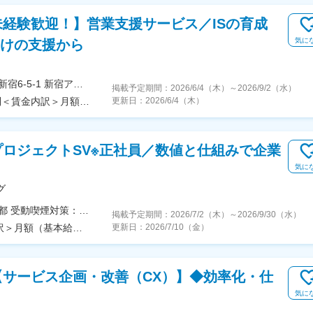
経験歓迎！】営業支援サービス／ISの育成
気に
向けの支援から
＜勤務地詳細＞東京オフィス住所：東京都新宿区西新宿6-5-1 新宿アイランドタワー33F受動喫煙対策：屋内全面禁煙変更の範囲：会社の定める事業所（リモートワーク含む）
掲載予定期間：
2026/6/4（木）
～
2026/9/2（水）
＜予定年収＞500万円～600万円＜賃金形態＞月給制＜賃金内訳＞月額（基本給）：230,800円～245,700円固定残業手当/月：79,200円～84,300円（固定残業時間45時間0分/月）超過した時間外労働の残業手当は追加支給＜月給＞310,000円～330,000円（一律手当を含む）＜昇給有無＞有＜残業手当＞有＜給与補足＞※経験や能力を最大限に考慮して決定いたします。※首都圏の方は別途手当1万円／月支給します。■給与改定 年1回（7月）■賞与 年2回（6月・12月）※昨年支給実績2回◎インセンティブは年間最大56万円支給あり賃金はあくまでも目安の金額であり、選考を通じて上下する可能性があります。月給(月額)は固定手当を含めた表記です。
更新日：
2026/6/4（木）
ロジェクトSV※正社員／数値と仕組みで企業
気に
グ
＜勤務地詳細＞クライアントオフィス内住所：東京都 受動喫煙対策：屋内全面禁煙変更の範囲：会社の定める事業所（リモートワーク含む）
掲載予定期間：
2026/7/2（木）
～
2026/9/30（水）
＜予定年収＞473万円＜賃金形態＞月給制＜賃金内訳＞月額（基本給）：292,000円＜月給＞292,000円＜昇給有無＞有＜残業手当＞有＜給与補足＞超過勤務手当を別途支給 月間の所定労働時間（7.5時間×所定勤務日数）を超えた場合に支給賞与：有（会社及び個人業績に連動して支給/年2回6月・12月）会社の通期目標達成によるインセンティブの支給もあり昇給：有（定期昇給は無し、半期ごとにグレードの見直しを行うことがある）賃金はあくまでも目安の金額であり、選考を通じて上下する可能性があります。月給(月額)は固定手当を含めた表記です。
更新日：
2026/7/10（金）
サービス企画・改善（CX）】◆効率化・仕
気に