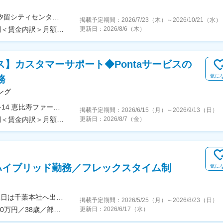
＜勤務地詳細＞本社住所：東京都港区東新橋1-5-2 汐留シティセンター35F勤務地最寄駅：各線／新橋駅受動喫煙対策：屋内喫煙可能場所あり
掲載予定期間：
2026/7/23（木）
～
2026/10/21（水）
＜予定年収＞500万円～900万円＜賃金形態＞月給制＜賃金内訳＞月額（基本給）：314,766円～566,600円固定残業手当/月：101,900円～183,400円（固定残業時間45時間0分/月）超過した時間外労働の残業手当は追加支給＜月給＞416,666円～750,000円（一律手当を含む）＜昇給有無＞有＜残業手当＞有＜給与補足＞※前職の年収考慮します。※半年に1回の給与改定があります。賃金はあくまでも目安の金額であり、選考を通じて上下する可能性があります。月給(月額)は固定手当を含めた表記です。
更新日：
2026/8/6（木）
ス】カスタマーサポート◆Pontaサービスの
気に
務
ング
＜勤務地詳細＞本社住所：東京都渋谷区恵比寿1-18-14 恵比寿ファーストスクエア7F勤務地最寄駅：JR・日比谷線／恵比寿駅受動喫煙対策：屋内全面禁煙変更の範囲：会社の定める事業所（リモートワーク含む）
掲載予定期間：
2026/6/15（月）
～
2026/9/13（日）
＜予定年収＞520万円～600万円＜賃金形態＞月給制＜賃金内訳＞月額（基本給）：300,000円～340,000円＜月給＞300,000円～340,000円＜昇給有無＞有＜残業手当＞有＜給与補足＞※残業代別途支給（想定年収には月25時間分の残業代が含まれています。）※ご経験・スキルを考慮の上、当社規定により決定いたします。賃金はあくまでも目安の金額であり、選考を通じて上下する可能性があります。月給(月額)は固定手当を含めた表記です。
更新日：
2026/8/7（金）
ハイブリッド勤務／フレックスタイム制
気に
◆ハイブリッド勤務（週4リモート、週1出社）※週1日は千葉本社へ出社いただくため、首都圏エリアから通勤可能な方を想定しています。＜本社＞千葉県千葉市美浜区中瀬2-6-1 WBG35階（マリブウエスト） ★転勤なし★海浜幕張駅から徒歩1分＜アクセス＞ ・JR京葉線「海浜幕張駅」南口より徒歩1分
掲載予定期間：
2026/5/25（月）
～
2026/8/23（日）
■年収600万円／30歳／課長／入社2年目 ■年収1000万円／38歳／部長／入社4年目
更新日：
2026/6/17（水）