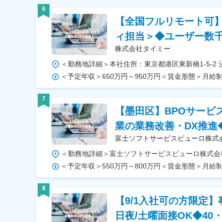
6
【全国フルリモート可
ィ担当＞◆ユーザー数
株式会社タイミー
7
【墨田区】BPOサービ
業の業務改善・DX推進
富士ソフトサービスビューロ株式
8
【9/1入社可の方限定
日夜/土曜面接OK◆40