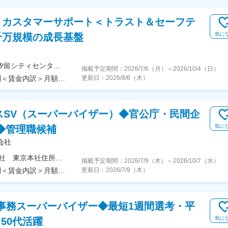
】カスタマーサポート＜トラスト＆セーフテ
気に
千万規模の成長基盤
＜勤務地詳細＞本社住所：東京都港区東新橋1-5-2 汐留シティセンター35F勤務地最寄駅：各線／新橋駅受動喫煙対策：屋内喫煙可能場所あり
掲載予定期間：
2026/7/6（月）
～
2026/10/4（日）
＜予定年収＞650万円～950万円＜賃金形態＞月給制＜賃金内訳＞月額（基本給）：400,770円～585,670円固定残業手当/月：140,900円～206,000円（固定残業時間45時間0分/月）超過した時間外労働の残業手当は追加支給＜月給＞541,670円～791,670円（一律手当を含む）＜昇給有無＞有＜残業手当＞有＜給与補足＞※想定年収構成：ベース給与 ＋ 賞与※対象者のみShort-term Incentiveを追加支給※年2回の人事考課にて給与改定あり賃金はあくまでも目安の金額であり、選考を通じて上下する可能性があります。月給(月額)は固定手当を含めた表記です。
更新日：
2026/8/6（木）
スSV（スーパーバイザー）◆官公庁・民間企
気に
◆管理職候補
会社
＜勤務地詳細＞富士ソフトサービスビューロ株式会社 東京本社住所：東京都墨田区江東橋2-19-7 勤務地最寄駅：JR総武線／錦糸町駅受動喫煙対策：屋内全面禁煙変更の範囲：会社の定める事業所（リモートワーク含む）
掲載予定期間：
2026/7/9（木）
～
2026/10/7（水）
＜予定年収＞550万円～800万円＜賃金形態＞月給制＜賃金内訳＞月額（基本給）：309,000円～520,000円＜月給＞309,000円～520,000円＜昇給有無＞有＜残業手当＞有＜給与補足＞※賞与4.15ヶ月分(2025年実績）賃金はあくまでも目安の金額であり、選考を通じて上下する可能性があります。月給(月額)は固定手当を含めた表記です。
更新日：
2026/7/9（木）
】事務スーパーバイザー◆最短1週間選考・平
気に
・50代活躍