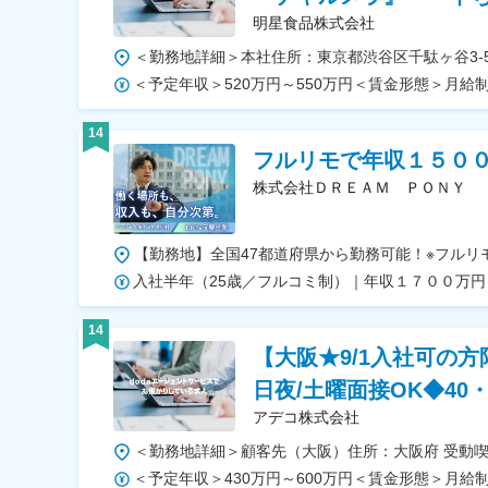
明星食品株式会社
14
フルリモで年収１５０
株式会社ＤＲＥＡＭ ＰＯＮＹ
14
【大阪★9/1入社可の
日夜/土曜面接OK◆40
アデコ株式会社