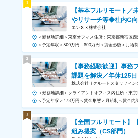
1
【基本フルリモート／未
やリサーチ等◆社内G
エンＳＸ株式会社
2
【事務経験歓迎】事務プ
課題を解決／年休125日
株式会社リクルートスタッフィン
3
【全国フルリモート】【
組み提案（CS部門）