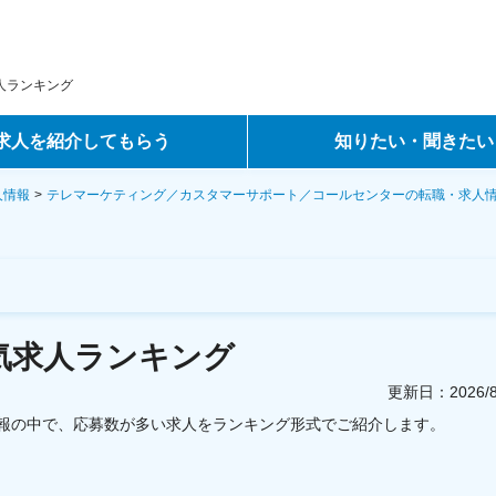
人ランキング
求人を紹介してもらう
知りたい・聞きたい
ントサービス
転職ノウハウ
人情報
テレマーケティング／カスタマーサポート／コールセンターの転職・求人
サービス
データで見る転職
ーエージェントサービス
コラム・インタビュー
気求人ランキング
転職Q&A
更新日：
2026
情報の中で、応募数が多い求人をランキング形式でご紹介します。