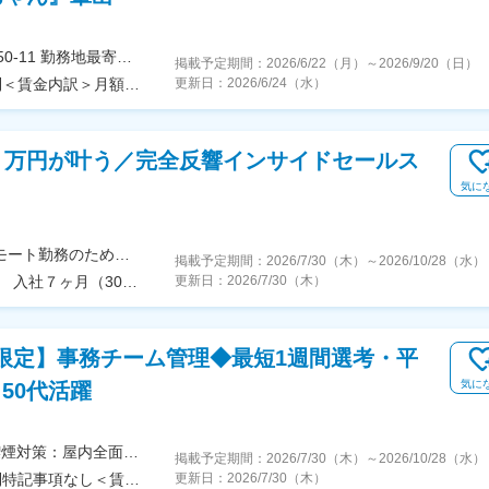
＜勤務地詳細＞本社住所：東京都渋谷区千駄ヶ谷3-50-11 勤務地最寄駅：東京メトロ副都心／JR山手線／北参道／原宿駅受動喫煙対策：屋内全面禁煙変更の範囲：会社の定める事業所（リモートワーク含む）
掲載予定期間：
2026/6/22（月）
～
2026/9/20（日）
＜予定年収＞520万円～550万円＜賃金形態＞月給制＜賃金内訳＞月額（基本給）：280,000円～300,000円＜月給＞280,000円～300,000円＜昇給有無＞有＜残業手当＞有＜給与補足＞※年収は、スキル、経験、能力を考慮し決定します。賃金はあくまでも目安の金額であり、選考を通じて上下する可能性があります。月給(月額)は固定手当を含めた表記です。
更新日：
2026/6/24（水）
０万円が叶う／完全反響インサイドセールス
気に
【勤務地】全国47都道府県から勤務可能！※フルリモート勤務のため、居住地に関わらず全国どこからでも勤務できます。※研修期間の交通費・食費・宿泊費等は全額支給！※U・Iターン歓迎！【研修場所：本社】〒102-0083東京都千代田区麹町4-2-11 2階【アクセス】■東京メトロ有楽町線「麹町駅」徒歩2分■東京メトロ半蔵門線「半蔵門駅」徒歩7分■JR中央線・総武線／東京メトロ丸ノ内線・南北線「四ツ谷駅」徒歩8分
掲載予定期間：
2026/7/30（木）
～
2026/10/28（水）
入社半年（25歳／フルコミ制）｜年収１７００万円 入社７ヶ月（30歳／固定給＋歩合制）｜年収１０８０万円
更新日：
2026/7/30（木）
方限定】事務チーム管理◆最短1週間選考・平
気に
・50代活躍
＜勤務地詳細＞顧客先（大阪）住所：大阪府 受動喫煙対策：屋内全面禁煙変更の範囲：会社の定める事業所
掲載予定期間：
2026/7/30（木）
～
2026/10/28（水）
＜予定年収＞430万円～600万円＜賃金形態＞月給制特記事項なし＜賃金内訳＞月額（基本給）：270,000円～370,000円＜月給＞270,000円～370,000円＜昇給有無＞有＜残業手当＞有＜給与補足＞■初年度の基本給は、経験や能力を考慮の上決定します。■昇給：年1回 考課成績及び会社業績に応じて実施■賞与：年1回賃金はあくまでも目安の金額であり、選考を通じて上下する可能性があります。月給(月額)は固定手当を含めた表記です。
更新日：
2026/7/30（木）