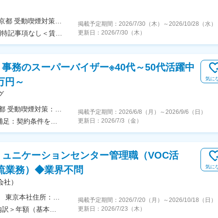
＜勤務地詳細＞東京都内のクライアント先住所：東京都 受動喫煙対策：屋内全面禁煙変更の範囲：会社の定める事業所
掲載予定期間：
2026/7/30（木）
～
2026/10/28（水）
＜予定年収＞430万円～600万円＜賃金形態＞月給制特記事項なし＜賃金内訳＞月額（基本給）：270,000円～370,000円＜月給＞270,000円～370,000円＜昇給有無＞有＜残業手当＞有＜給与補足＞■初年度の基本給は、経験や能力を考慮の上決定します。■昇給：年1回 考課成績及び会社業績に応じて実施■賞与：年1回賃金はあくまでも目安の金額であり、選考を通じて上下する可能性があります。月給(月額)は固定手当を含めた表記です。
更新日：
2026/7/30（木）
事務のスーパーバイザー※40代～50代活躍中
気に
0万円～
グ
＜勤務地詳細＞クライアントオフィス内住所：東京都 受動喫煙対策：屋内全面禁煙
掲載予定期間：
2026/6/8（月）
～
2026/9/6（日）
＜予定年収＞460万円＜賃金形態＞月給制雇用形態補足：契約条件を確認の上都度再契約の確認をします。＜賃金内訳＞月額（基本給）：257,000円＜月給＞257,000円＜昇給有無＞有＜残業手当＞有賃金はあくまでも目安の金額であり、選考を通じて上下する可能性があります。月給(月額)は固定手当を含めた表記です。
更新日：
2026/7/3（金）
ュニケーションセンター管理職（VOC活
気に
流業務）◆業界不問
会社）
＜勤務地詳細＞日清食品ホールディングス株式会社 東京本社住所：東京都新宿区新宿6-28-1 勤務地最寄駅：各線／新宿三丁目駅受動喫煙対策：屋内全面禁煙変更の範囲：会社の定める事業所（リモートワーク含む）
掲載予定期間：
2026/7/20（月）
～
2026/10/18（日）
＜予定年収＞1,120万円＜賃金形態＞年俸制＜賃金内訳＞年額（基本給）：11,200,000円＜月額＞933,333円（12分割）＜昇給有無＞有＜残業手当＞無＜給与補足＞■課長クラスを想定賃金はあくまでも目安の金額であり、選考を通じて上下する可能性があります。月給(月額)は固定手当を含めた表記です。
更新日：
2026/7/23（木）