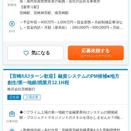
策：屋内全面禁煙変更の範囲：会社の定める事業所
地域に密着した銀行として、地元企業からの信頼を得ており、安
■職務内容：
勤務地
定した基盤を持っています(宮崎県での貸出・預金シェア圧倒的
【最寄り駅】
基幹システムの開発および情報セキュリティ関連業務を担当して
No.1)。地域特性を生かした先進的な取り組み（他行に先駆けて生
宮崎駅、宮崎神宮駅、南宮崎駅
いただきます
成AIの活用・サステナビリティ領域における新規ビジネスなど）
<基幹システムにおけるシステム開発>
＜予定年収＞400万円～1,000万円＜賃金形態＞月給制補足事項な
も行っており、将来的な成長が期待されます。
・預金、為替、融資を担う銀行システムの開発。
し＜賃金内訳＞月額（基本給）：260,000円～500,000円＜月給＞
・システムの設計、開発、テスト、導入、運用までの全工程を担
給与
260,000円～500,000円＜昇給有無＞有＜残業手当＞有＜給与補足
変更の範囲：会社の定める業務
当
＞■昇給：年1回（4月）■賞与：年2回（6月・12月）賃金はあくま
・システムの保守・運用におけるトラブルシューティングおよび
でも目安の金額であり、選考を通じて上下する可能性がありま
改善提案
す。月給(月額)は固定手当を含めた表記です。
応募依頼する
・銀行システムの企画、導入、維持管理
気になる
（エージェントサービス）
<営業店や事務集中センターの業務効率化およびデジタル化の企画
立案>
・行内OAシステムの企画・管理およびクラウドリフトプロジェク
【宮崎/UIJターン歓迎】融資システムのPM候補■地方
トの企画・プロジェクト管理
創生/第一地銀/残業月12.1H程
・プロジェクトの進捗管理、リソース配分、関係者との調整
・情報セキュリティ・サイバーセキュリティ関連業務
株式会社宮崎銀行
正社員
上場企業
<サイバーセキュリティ対応システムの企画立案および導入>
・セキュリティ演習・訓練の企画および推進
・脆弱性管理および診断対応、サイバーインシデント対応
◆◇プライム上場の第一地銀で金融業界向けシステムの開発経
・情報セキュリティポリシーの策定および実施、社員へのセキュ
験・プロジェクトマネジメントのスキルを活かしませんか？//福利
リティ教育
仕事内容
厚生充実/年間休日120日/UIターン歓迎/残業月約12.1時間/社宅・
独身寮あり/転勤無のキャリア選択も可◆◇
＜勤務地詳細＞本社住所：宮崎県宮崎市橘通東4-3-5 受動喫煙対
■転勤ないエリア総合職：