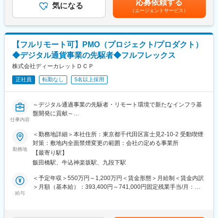
応募依頼する
ミッション： マスタの利活用およびガバナンスによる利益最大化
気になる
評価結果を元に決定）■評価制度：仕事の成果と業績への貢献度を
（エージェントサービス）
を推進
評価賃金はあくまでも目安の金額であり、選考を通じて上下する
構成： 30代～40代半ばの約20名で構成。
可能性があります。月給(月額)は固定手当を含めた表記です。
■業務内容：
【フルリモート可】PMO（プロジェクト/プロダクト）
PayPayの成長を支える多様な業務変革を推進。
◆デジタル通貨事業の先駆者◆フルフレックス
単なる改善に留まらず、変革を仕組み化し推進する力が求められ
ます。
株式会社ディーカレットＤＣＰ
正社員
転勤なし
5名以上採用
【具体的な業務内容】
【業務企画部（マスタデータ企画）】
・加盟店や取引先データの整備、品質管理、ガバナンス強化
～デジタル通過事業の先駆者・リモート環境で新たなインフラ基
・加盟店及び取引先マスタの企画業務、運用管理業務の改善・効
盤開発に貢献～
率化
仕事内容
●金融機関や大手企業と連携し国家的事業に携われるSI×IT事業会
└新サービスにおけるデータ課題の解決や設計・システム要件
社
＜勤務地詳細＞本社住所：東京都千代田区富士見2-10-2 受動喫煙
作成等
●ブロックチェーンを基盤としたデジタル通貨・金融インフラの社
対策：敷地内全面禁煙変更の範囲：会社の定める事業所
・PayPayグループ各社と連携したデータ活用に関するプロジェク
会実装により日本発の次世代決済基盤を創る最前線で活躍！
勤務地
ト推進
【最寄り駅】
●フルリモート×フルフレックス×出社時も出張・宿泊費を企業負
飯田橋駅、牛込神楽坂駅、九段下駅
担のため、首都圏・地方在住者問わず活躍中
■本ポジションの魅力：
＜予定年収＞550万円～1,200万円＜賃金形態＞月給制＜賃金内訳
・経営層や事業責任者と近い距離で全社戦略に関与できます。
■事業概要
＞月額（基本給）：393,400円～741,000円固定残業手当/月：
・現場理解に基づく「手触り感のある業務変革」をリードできま
当社ではブロックチェーン技術を活用し、市場規模3,000兆円の
給与
64,000円～120,000円（固定残業時間23時間0分/月）超過した時
す。
「デジタル通貨事業」においてエンタープライズ向け金融プラッ
間外労働の残業手当は追加支給＜月給＞457,400円～861,000円
・AI活用やグループ横断プロジェクトなど最前線のテーマに挑戦
トフォームの構築を行っています。ブロックチェーンを利用した
（一律手当を含む）＜昇給有無＞有＜残業手当＞有＜給与補足＞※
可能です。