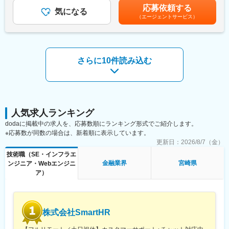
スマートコントラクトとデジタル通貨を組み合わせることで、物
上記年収はあくまで目安の提示であり、前職でのご経験を考慮の
・専門性を持つメンバーと共に、企画・実行力を磨ける環境で
応募依頼する
流／商流と金融の連携や、証券と資金の同時受け渡し（DVP）の
気になる
上、同社規定により決定いたします。※管理職については残業代の
す。
（エージェントサービス）
実現、バックオフィス業務の効率化、匿名性とデータ利活用の両
支給無し。■賞与：年2回(6月、12月)賃金はあくまでも目安の金額
立を行い、個人・企業・産業の活動を支え、日本経済の活性化へ
であり、選考を通じて上下する可能性があります。月給(月額)は固
変更の範囲：会社の定める業務
と繋げていきます。
定手当を含めた表記です。
■職務内容
さらに10件読み込む
開発チームを支えるためのPMO業務をお任せいたします。
プロダクトPMO・プロジェクトPMOの両方があり、ご経験やご志
向に合わせてアサインを決定します。
●プロジェクトPMO
└お客様に対し、プロジェクトが円滑に進行するための支援業務
●プロダクトPMO
人気求人ランキング
└社内向けにリリース日に対してのスケジュール進捗や課題に対
dodaに掲載中の求人を、応募数順にランキング形式でご紹介します。
しての提言など円滑な進行のための支援業務
※応募数が同数の場合は、新着順に表示しています。
・プロジェクト管理の標準化推進
更新日：
2026/8/7（金）
・プロジェクト進捗状況の定期的な評価
技術職（SE・インフラエ
・開発を進める上での課題の発見と解決
金融業界
宮崎県
ンジニア・Webエンジニ
・各会議のファシリテートと議事録の作成
ア）
■魅力
【プロダクトの魅力】
金融とブロックチェーン技術を組み合わせた「円」を民間主導で
株式会社SmartHR
デジタル化する事に挑戦でき、未来に残るプロダクトの開発に携
われます。