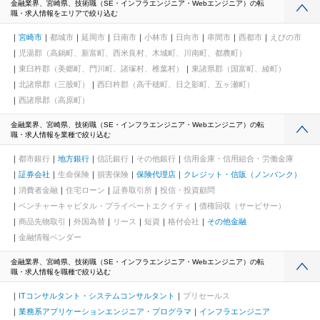
金融業界、宮崎県、技術職（SE・インフラエンジニア・Webエンジニア）の転
職・求人情報をエリアで絞り込む
宮崎市
都城市
延岡市
日南市
小林市
日向市
串間市
西都市
えびの市
児湯郡（高鍋町、新富町、西米良村、木城町、川南町、都農町）
東臼杵郡（美郷町、門川町、諸塚村、椎葉村）
東諸県郡（国富町、綾町）
北諸県郡（三股町）
西臼杵郡（高千穂町、日之影町、五ヶ瀬町）
西諸県郡（高原町）
金融業界、宮崎県、技術職（SE・インフラエンジニア・Webエンジニア）の転
職・求人情報を業種で絞り込む
都市銀行
地方銀行
信託銀行
その他銀行
信用金庫・信用組合・労働金庫
証券会社
生命保険
損害保険
保険代理店
クレジット・信販（ノンバンク）
消費者金融
住宅ローン
証券取引所
投信・投資顧問
ベンチャーキャピタル・プライベートエクイティ
債権回収（サービサー）
商品先物取引
外国為替
リース
短資
格付会社
その他金融
金融情報ベンダー
金融業界、宮崎県、技術職（SE・インフラエンジニア・Webエンジニア）の転
職・求人情報を職種で絞り込む
ITコンサルタント・システムコンサルタント
プリセールス
業務系アプリケーションエンジニア・プログラマ
インフラエンジニア