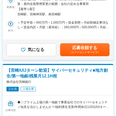
策：屋内全面禁煙変更の範囲：会社の定める事業所
転居伴う転勤なく、長期的に腰据えて働けるような選択も可能で
■職務内容：
勤務地
す。
【最寄り駅】
融資業務システムの開発及びプロジェクトマネジメント業務を担
宮崎駅、宮崎神宮駅、南宮崎駅
当していただきます。
■ワークライフバランス：
▼詳細：
＜予定年収＞400万円～1,000万円＜賃金形態＞月給制補足事項な
・残業は月12.1時間程度、社宅や独身寮も完備されており、働き
<信用格付業務の効率化や信用リスクの高度化に資するシステムの
し＜賃金内訳＞月額（基本給）：260,000円～500,000円＜月給＞
やすい環境が整っています◎
開発>
給与
260,000円～500,000円＜昇給有無＞有＜残業手当＞有＜給与補足
・既存の信用格付システムの改良や新規システムの設計・開発
＞■昇給：年1回（4月）■賞与：年2回（6月・12月）賃金はあくま
■研修体制：
・信用リスク管理のためのデータ分析ツールの開発
でも目安の金額であり、選考を通じて上下する可能性がありま
階層別・キャリアデザイン・業務別研修や自己啓発支援制度とし
・システム開発に係るマネジメント業務（要件定義やプロジェク
す。月給(月額)は固定手当を含めた表記です。
て、能力開発ポイント制度など研修制度が充実しており、スキル
応募依頼する
ト進捗管理）
気になる
習熟度に応じた研修や専門性の高い業務への人材配置が行われま
（エージェントサービス）
す◎通信講座や資格取得支援もあり、資格取得者には褒賞金が支
<開発プロジェクトの要件定義、スケジュール管理、リソース配分
給されるため、自己成長を目指しやすい環境です◎
>
・プロジェクトの進捗状況のモニタリングと報告
■事業安定性：
【宮崎/UIJターン歓迎】サイバーセキュリティ■地方創
・問題点の早期発見と解決策の提案
地域に密着した銀行として、地元企業からの信頼を得ており、安
生/第一地銀/残業月12.1H程
定した基盤を持っています(宮崎県での貸出・預金シェア圧倒的
■転勤ないエリア総合職：
株式会社宮崎銀行
No.1)。地域特性を生かした先進的な取り組み（他行に先駆けて生
転居伴う転勤なく、長期的に腰据えて働けるような選択も可能で
成AIの活用・サステナビリティ領域における新規ビジネスなど）
正社員
上場企業
す。
も行っており、将来的な成長が期待されます。
■ワークライフバランス：
変更の範囲：会社の定める業務
◆◇プライム上場の第一地銀で事業会社でのサイバーセキュリテ
・残業は月12.1時間程度、社宅や独身寮も完備されており、働き
ィ知見を活かしませんか？/福利厚生充実/年間休日120日/UIターン
やすい環境が整っています◎
仕事内容
歓迎/残業月約12.1時間/社宅・独身寮あり/転勤無のキャリア選択