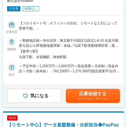
株式会社Finatext
・AWS(Redshift, ECS, S3, etc.,), GitLab, IDE(VScode…etc), コン
正社員
転勤なし
テナ開発ツール(DockerDesktop…etc)
■就業環境
【フルリモート可・オフィスへの出社、リモートなど日によって
年休120日×土日祝休みと非常に働きやすい環境です。
変更可能。
またフルリモート可能で、全国どこからでも就業可能ですので、
仕事内容
「午前はオフィスで働き、午後からはリモート」など柔軟に対応
ライフスタイルに合わせた働き方を実現できます。
できます！／完全週休二日制】
＜勤務地詳細＞本社住所：東京都千代田区九段北1-8-10 住友不動
金融業界の常識を覆すDXプラットフォーマーとして、あなたの専
■当社について
産九段ビル9F勤務地最寄駅：各線／九段下駅受動喫煙対策：屋内
門性を一段高いステージへ引き上げます。大手金融機関と連携
勤務地
FOLIOは2015年創業のオンライン証券会社です。資産運用一任サ
全面禁煙変更の範囲：会社の定める事業所（リモートワーク含
【最寄り駅】
し、AIを活用したPM業務の再設計にも挑戦。大規模かつ社会貢献
ービス「ROBOPRO」等を提供するProduct事業（toC）、資産運
む）
九段下駅、水道橋駅、神保町駅
度の高い環境で、事業価値を創出する真のプロフェッショナルを
用サービスの仕組みを企業に提供するPlatform事業（toB）の二つ
目指しませんか。
の事業を柱にして、新しい証券の世界を切り開いています。
＜予定年収＞1,200万円～2,000万円＜賃金形態＞月給制＜賃金内
「ROBO PRO」が2023年4月に金融庁より公表されたロボアドバ
訳＞月額（基本給）：762,200円～1,270,366円固定残業手当/月：
■ 案件・商材の説明
給与
イザーの過去3年の累積パフォーマンスでNo.1を獲得する等、非
237,800円～396,300円（固定残業時間40時間0分/月）超過した時
自社開発の証券・保険ビジネス基盤「BaaS」「Inspire」等のプラ
常に多くの方にご利用いただいております。
間外労働の残業手当は追加支給＜月給＞1,000,000円～1,666,666
ットフォームを展開しています。大手金融機関の基幹システムと
直近では、世界有数のAIソリューション企業のAlpacaTech(株)を
円（一律手当を含む）＜昇給有無＞有＜残業手当＞有＜給与補足
連携する大規模な案件が中心です。BtoBのみならず、エンドユー
連結子会社化し、これによりAI投資サービスの拡充・精度向上が
＞※当社給与規定により、経験・スキル等を考慮した上で決定いた
応募依頼する
ザーに届くサービスとして社会インフラを支えるやりがいがあり
気になる
可能となり、更なる成長が見込まれております。
します。賃金はあくまでも目安の金額であり、選考を通じて上下
（エージェントサービス）
ます。
する可能性があります。月給(月額)は固定手当を含めた表記です。
変更の範囲：本文参照
■ 職務内容
自社プラットフォームを活用したプロジェクトにおいて、以下の
NEW
業務を担当します。
【リモート中心】データ基盤整備・分析担当◆PayPay
・50～100人月規模のプロジェクト統括マネジメント