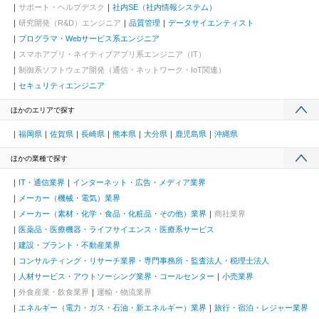
サポート・ヘルプデスク
社内SE（社内情報システム）
研究開発（R&D）エンジニア
品質管理
データサイエンティスト
プログラマ・Webサービス系エンジニア
スマホアプリ・ネイティブアプリ系エンジニア（IT）
制御系ソフトウェア開発（通信・ネットワーク・IoT関連）
セキュリティエンジニア
ほかのエリアで探す
福岡県
佐賀県
長崎県
熊本県
大分県
鹿児島県
沖縄県
ほかの業種で探す
IT・通信業界
インターネット・広告・メディア業界
メーカー（機械・電気）業界
メーカー（素材・化学・食品・化粧品・その他）業界
商社業界
医薬品・医療機器・ライフサイエンス・医療系サービス
建設・プラント・不動産業界
コンサルティング・リサーチ業界・専門事務所・監査法人・税理士法人
人材サービス・アウトソーシング業界・コールセンター
小売業界
外食産業・飲食業界
運輸・物流業界
エネルギー（電力・ガス・石油・新エネルギー）業界
旅行・宿泊・レジャー業界