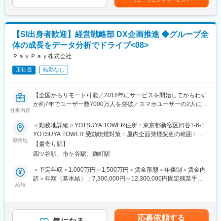
し・時間外勤務手当有賃金はあくまでも目安の金額であり、選考
※入社後に上記プロジェクトメンバーとしてPayPay銀行への出向
を通じて上下する可能性があります。月給(月額)は固定手当を含め
を予定しています。
た表記です。
【SI出身者歓迎】経営戦略部 DX企画推進 ◆グループ全
■具体的な業務内容
体の成長をデータ分析でドライブ<08>
◎新コアバンキングシステムに関連するバックエンドアプリケー
ションの開発と運用
ＰａｙＰａｙ株式会社
◎金融プラットフォームとして高信頼性を維持するための性能と
正社員
転勤なし
安定性を両立する設計と開発
◎システム課題を解決するためのインフラストラクチャの活用方
法を理解し実装する
【全国からリモート可能／2018年にサービスを開始してからわず
◎アプリケーション要件に基づいたアーキテクチャの設計、ミド
か約7年でユーザー数7000万人を突破／スマホユーザーの2人に1
ルウェアなどの選定
仕事内容
人が利用している「PayPay」／ライバルは現金、金融ライフプラ
◎マイクロサービスのパフォーマンスチューニング、モニタリン
ットフォームを普及し新しい価値創出を推進】
＜勤務地詳細＞YOTSUYA TOWER住所：東京都新宿区四谷1-6-1
グ設定、アラート対応
YOTSUYA TOWER 受動喫煙対策：屋内全面禁煙変更の範囲：会
■具体的な仕事の内容：
勤務地
社の定める事業所（リモートワーク含む）
■本ポジションの魅力：
【最寄り駅】
経営戦略策定・実行のためのDX案件を推進していただきます。
・次世代型コアバンキングシステムの設計から導入まで経験でき
四ツ谷駅、市ケ谷駅、麹町駅
る
・経営報告KPIダッシュボードの要件定義およびダッシュボードの
＜予定年収＞1,000万円～1,500万円＜賃金形態＞年俸制＜賃金内
・新しい組織・環境を一緒に作り上げることができる
構築・最終化
訳＞年額（基本給）：7,300,000円～12,300,000円固定残業手当/
・経営トップの意思決定サポートや各部門・PayPayを始めとした
・クラウド型の予算管理システムの運用保守・追加改修推進
給与
月：170,000円～320,000円（固定残業時間40時間0分/月）超過し
関係会社とのハイレベルな調整を通じ、高い視点に立った企画立
・各種自動化ツール(RPA等)の運用、領域の拡大検討・実装のリー
た時間外労働の残業手当は追加支給＜月額＞778,333円～
案能力を獲得することができる
ド
1,345,000円（12分割）（一律手当を含む）＜昇給有無＞有＜残
・金融業界の変革期のなかで、これまでにない金融サービスの提
・AI等を活用した経営管理業務の高度化(Python、生成AIを活用し
業手当＞有＜給与補足＞■昇給：原則年1回（会社の業績と個人の
供を目指す当社において、業界の最前線にて業務経験を積むこと
応募依頼する
た機械学習・自動化・効率化等 ※生成AIは今後本格活用を視野に