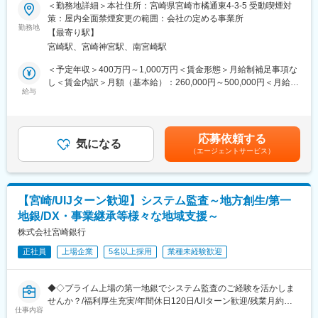
も可◆◇
＜勤務地詳細＞本社住所：宮崎県宮崎市橘通東4-3-5 受動喫煙対
■研修体制：
策：屋内全面禁煙変更の範囲：会社の定める事業所
階層別・キャリアデザイン・業務別研修や自己啓発支援制度とし
■職務内容：
勤務地
て、能力開発ポイント制度など研修制度が充実しており、スキル
【最寄り駅】
サイバーセキュリティ業務担当として、以下の業務を担当してい
習熟度に応じた研修や専門性の高い業務への人材配置が行われま
宮崎駅、宮崎神宮駅、南宮崎駅
ただきます。
す◎通信講座や資格取得支援もあり、資格取得者には褒賞金が支
・サイバーセキュリティに関する業務運営
＜予定年収＞400万円～1,000万円＜賃金形態＞月給制補足事項な
給されるため、自己成長を目指しやすい環境です◎
・セキュリティツールの導入・運用・保守
し＜賃金内訳＞月額（基本給）：260,000円～500,000円＜月給＞
・データ保護のための各種対応
給与
260,000円～500,000円＜昇給有無＞有＜残業手当＞有＜給与補足
■事業安定性：
・システム資産管理（導入プログラム・社内ＯＡ機器・ＩＤ等）
＞■昇給：年1回（4月）■賞与：年2回（6月・12月）賃金はあくま
地域に密着した銀行として、地元企業からの信頼を得ており、安
・システムの監視・分析・評価
でも目安の金額であり、選考を通じて上下する可能性がありま
定した基盤を持っています(宮崎県での貸出・預金シェア圧倒的
・SOCサービスへの作業指示や対応状況管理
す。月給(月額)は固定手当を含めた表記です。
No.1)。地域特性を生かした先進的な取り組み（他行に先駆けて生
応募依頼する
・インシデント対応態勢の整備、発生時の各種対応など
気になる
成AIの活用・サステナビリティ領域における新規ビジネスなど）
（エージェントサービス）
も行っており、将来的な成長が期待されます。
■転勤ないエリア総合職：
転居伴う転勤なく、長期的に腰据えて働けるような選択も可能で
変更の範囲：会社の定める業務
す。
【宮崎/UIJターン歓迎】システム監査～地方創生/第一
地銀/DX・事業継承等様々な地域支援～
■ワークライフバランス：
・残業は月12.1時間程度、社宅や独身寮も完備されており、働き
株式会社宮崎銀行
やすい環境が整っています◎
正社員
上場企業
5名以上採用
業種未経験歓迎
■研修体制：
階層別・キャリアデザイン・業務別研修や自己啓発支援制度とし
◆◇プライム上場の第一地銀でシステム監査のご経験を活かしま
て、能力開発ポイント制度など研修制度が充実しており、スキル
せんか？/福利厚生充実/年間休日120日/UIターン歓迎/残業月約
習熟度に応じた研修や専門性の高い業務への人材配置が行われま
仕事内容
12.1時間/社宅・独身寮あり◆◇