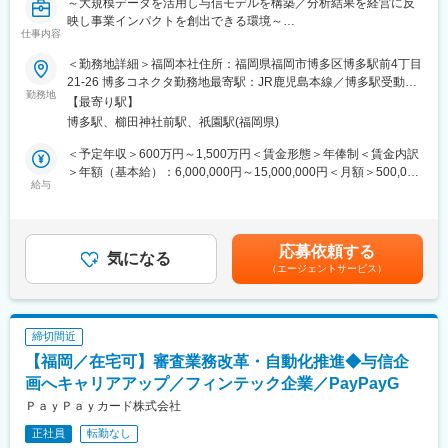
～大規模データを活用し与信モデルを構築／分析結果を経営に反
・データを用いたマーケティング活動は現在も実施しています
映し事業インパクトを創出できる環境～
が、すべてのデータを活用できている状態ではなく、その人次第
仕事内容
でまだまだ新しい発見や新しい使い方を生み出すことができる環
与信領域の部門において、統計的手法や機械学習的手法を使った
境です
＜勤務地詳細＞福岡本社住所：福岡県福岡市博多区博多駅前4丁目
高度な分析を行い、分析した結果を業務適応していただきます。
21-26 博多コネクタ勤務地最寄駅：JR鹿児島本線／博多駅受動喫
※グループ企業であるPayPayのメンバーや社内の現場メンバーと
勤務地
■募集背景：
煙対策：屋内喫煙可能場所あり変更の範囲：会社の定める事業所
【最寄り駅】
協業し、与信領域に特化した案件を複数ご担当いただきます。
当社はPayPayグループにおいて成長の中核を担う、クレジットカ
（リモートワーク含む）
博多駅、櫛田神社前駅、祇園駅(福岡県)
ードをはじめとするPayPayを通じた決済サービスを提供していま
■組織・チーム紹介：
す。事業の拡大に合わせて、データ分析の重要性も上がってきて
＜予定年収＞600万円～1,500万円＜賃金形態＞年俸制＜賃金内訳
審査企画本部は、データとデジタルテクノロジーによってサービ
いる中、当社のマーケティング領域においては大量に存在する顧
＞年額（基本給）：6,000,000円～15,000,000円＜月額＞500,000
ス・事業・働き方の変革、アップデートを推進していくことをミ
給与
客行動データを分析し定量的なデータに基づいたマーケティング
円～1,250,000円（12分割）＜昇給有無＞有＜残業手当＞有＜給
ッションとして掲げ、各事業部と伴走しながらデータドリブン環
企画に活用していくことが急務です。PayPayカードのみならず
与補足＞※給与詳細は経験、業績、スキル、貢献に応じ、当社規程
境へのシフトを推進しています。
PayPayも含めた数千万人の顧客行動データを扱うことが可能な環
により決定します。■昇給：年1回（4月）■特別一時金（インセン
今回募集の審査分析部は10名で構成をされており、AIや機械学習
境の中で、即戦力としてご活躍いただける方を歓迎します
ティブ）：年1回（会社業績および個人貢献度によりを支給）賃金
応募依頼する
などデータサイエンティストとしての高度な分析を行い、分析結
気になる
はあくまでも目安の金額であり、選考を通じて上下する可能性が
（エージェントサービス）
果を業務適用することがミッションです。
変更の範囲：会社の定める業務
あります。月給(月額)は固定手当を含めた表記です。
担当領域は審査と債権回収となり、本部内の課題を抽出し解決に
導くのが当ポジションの担う役割です。現在、審査や債権回収に
おけるモデリング～アクション実施等、案件が多数走っており、
締切間近
経営に対して数千万円規模の利益改善が見込めるようなインパク
【福岡／在宅可】審査業務改革・自動化推進◆与信企
トのある業務に携わることができます。
画へキャリアアップ／フィンテック企業／PayPayG
■当ポジションの魅力：
ＰａｙＰａｙカード株式会社
・会員数が6,300万名を超えているPayPay社や、LINEヤフー社と
正社員
転勤なし
協業をしているので、大規模データに触れながら課題分析～改善