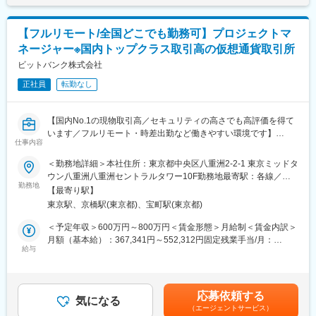
可能性があります。月給(月額)は固定手当を含めた表記です。
【Challenge】
IT投資効果の最大化を通じてPayPayグループ事業へ貢献すること
あらゆるチャンスを素早く捉え、失敗を恐れず、自らチャレンジ
にあります。
し続ける
【フルリモート/全国どこでも勤務可】プロジェクトマ
【One team】
ネージャー※国内トップクラス取引高の仮想通貨取引所
このポジションでは、目の前の改善に留まらず、業務における根
仲間を信じ、仲間と取り組み、仲間と共に成長する
本課題を捉え、AIを中心としたテクノロジーで解決に導くことが
ビットバンク株式会社
求められます。ビジネスサイドと開発サイドのハブとなり、全体
変更の範囲：会社の定める業務
正社員
転勤なし
最適を見据えながら、新しい業務基盤の構想、企画、設計、プロ
ジェクト推進まで一貫して担っていただきます。
【国内No.1の現物取引高／セキュリティの高さでも高評価を得て
■具体的な業務内容：
います／フルリモート・時差出勤など働きやすい環境です】
◎AIを活用した自動化プラットフォームのグランドデザイン企
仕事内容
画・設計
暗号資産取引所「bitbank.cc」におけるシステム開発プロジェクト
＜勤務地詳細＞本社住所：東京都中央区八重洲2-2-1 東京ミッドタ
◎AI活用を含む各種開発プロジェクトの推進
マネージメント全般をお任せします。
ウン八重洲八重洲セントラルタワー10F勤務地最寄駅：各線／五
◎小規模から大規模まで複数プロジェクトのマネジメント・支援
勤務地
反田駅受動喫煙対策：屋内全面禁煙変更の範囲：会社の定める事
◎全体最適を踏まえたITソリューション、特にAI関連施策の企
【最寄り駅】
■業務内容：
業所（リモートワーク含む）
画・設計
東京駅、京橋駅(東京都)、宝町駅(東京都)
・プロジェクト計画
◎本部内および全社へのAI活用推進
・プロジェクトスコープ・スケジュール・リスク管理
＜予定年収＞600万円～800万円＜賃金形態＞月給制＜賃金内訳＞
◎業務オペレーションの完全自動化を見据えた新たな仕組みづく
・ステークホールダーとの調整
月額（基本給）：367,341円～552,312円固定残業手当/月：
り
・プロジェクト推進
給与
132,659円～197,688円（固定残業時間45時間0分/月）超過した時
◎システム開発部門との連携・調整、QCD管理の推進
・プロジェクト進捗管理
間外労働の残業手当は追加支給＜月給＞500,000円～750,000円
・成果物納品
（一律手当を含む）＜昇給有無＞有＜残業手当＞有＜給与補足＞■
・社内・社外レポーティング
業績賞与有賃金はあくまでも目安の金額であり、選考を通じて上
変更の範囲：会社の定める業務
応募依頼する
気になる
下する可能性があります。月給(月額)は固定手当を含めた表記で
（エージェントサービス）
■募集背景：
す。