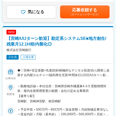
現場課題 × データ × テクノロジー でサービスを進化させる役割で
でも目安の金額であり、選考を通じて上下する可能性がありま
す。
す。月給(月額)は固定手当を含めた表記です。
応募依頼する
・宮崎銀行アプリやWebサービスの新機能企画
気になる
（エージェントサービス）
・UI/UX改善、顧客行動データを活かした改善提案
・開発部門との調整・プロジェクト推進
【生成AIを活用した業務改善企画】
NEW
地銀でいち早く生成AI導入を進めている先進環境です。
【宮崎/UIJターン歓迎】勘定系システムSE■地方創生/
・行内業務の効率化を実現するAIソリューション企画
・生成AIを活用した文書要約・問い合わせ対応などの導入
残業月12.1H程/内製化◎
・AI活用ルール策定・運用プロセス改善
株式会社宮崎銀行
正社員
上場企業
【データ活用・データ基盤の企画】
データを“意思決定資産”に変える中核機能です。
・行内に蓄積されたデータの利活用戦略立案
◆◇宮崎×安定基盤×先進技術/積極的なデジタル投資/自ら開発し改
・収益向上につながるデータ分析施策企画
善する内製カルチャー/福利厚生充実/年間休日120日/UIターン歓
・データ品質/ガバナンス強化の推進
仕事内容
迎/残業月約12.1時間◆◇
■魅力：
＜勤務地詳細＞本社住所：宮崎県宮崎市橘通東4-3-5 受動喫煙対
■魅力ポイント：
・スピード感が圧倒的…
策：屋内全面禁煙変更の範囲：会社の定める事業所
・第一地銀の“心臓部”を自社内で開発・改善できる希少なSE
勤務地
デジタル領域では新しい技術が出たら即ディスカッションする文
【最寄り駅】
・基本内製。ベンダーコントロール中心ではなく“手を動かす”エン
化です。
宮崎駅、宮崎神宮駅、南宮崎駅
ジニアリング。
◎開発ではなく【企画・上流】が中心…
・COBOLなど汎用機技術×クラウド／AIなど先端技術どちらも経
自分でコーディングするのではなく、ITでできることを理解しつ
＜予定年収＞500万円～850万円＜賃金形態＞月給制補足事項なし
験できる環境。
つ課題探索、企画・要件定義などプロジェクト推進に集中でき
＜賃金内訳＞月額（基本給）：330,000円～500,000円＜月給＞