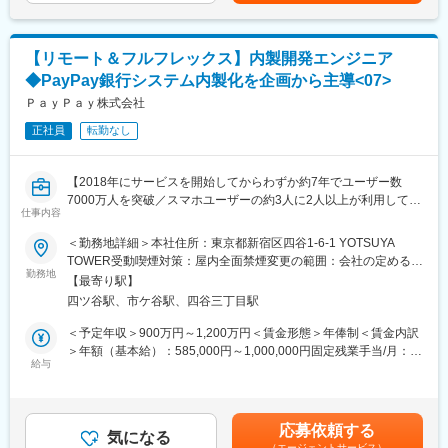
ビットバンクのミッション「ビットコインの技術で、世界中にあ
らゆる価値を流通させる」に共感できる仲間を募集しています。
ビットバンクのシステム部は国内最強のクリプトプロフェッショ
【リモート＆フルフレックス】内製開発エンジニア
ナル集団であり、あらゆる価値をテクノロジを通して提供してお
◆PayPay銀行システム内製化を企画から主導<07>
ります。
現在、さらなる発展を目標に、「インターネットサービスとして
ＰａｙＰａｙ株式会社
のスピード感」と「金融機関に求められる高い品質」をコアに、
正社員
転勤なし
プロジェクトマネージメントをシステム部内で推進することにな
っております。そこで、システム部がコミットしているプロジェ
クトを一緒に計画・管理・提供できる仲間を募集しています。プ
【2018年にサービスを開始してからわずか約7年でユーザー数
ロマネのプロフェッショナルからのエントリーをお待ちしており
7000万人を突破／スマホユーザーの約3人に2人以上が利用してい
ます。
仕事内容
る「PayPay」】
＜勤務地詳細＞本社住所：東京都新宿区四谷1-6-1 YOTSUYA
■当社の特徴：
■募集背景：
TOWER受動喫煙対策：屋内全面禁煙変更の範囲：会社の定める事
当社のミッションは「ビットコインの技術で、世界中にあらゆる
事業成長に伴い、従業員数も急拡大しており、事業成長に向けた
勤務地
業所（リモートワーク含む）
価値を流通させる」です。暗号資産交換業者として金融庁から正
【最寄り駅】
組織体制の強化が急務とされています。
式に認定されています。2021年9月には約75億円の資金調達も実
四ツ谷駅、市ケ谷駅、四谷三丁目駅
施し、急速に成長、拡大しています。国内の暗号資産取引所とし
■配属部署
＜予定年収＞900万円～1,200万円＜賃金形態＞年俸制＜賃金内訳
て初めてISMS認証を取得するなど、セキュリティレベルの高さも
配属先組織は、次世代型コアバンキングシステムに関わるプロジ
＞年額（基本給）：585,000円～1,000,000円固定残業手当/月：
強みです。
ェクトをメインに進めています。
給与
143,400円～389,724円（固定残業時間40時間0分/月）超過した時
※全暗号資産（仮想通貨）取引所中取引量国内No.1…2021年2月
自社エンジニアが中心となって、コアバンキングシステムと業務
間外労働の残業手当は追加支給＜月額＞192,150円～473,057円
14日 CoinMarketCap調べ
ロジックを1から企画・設計、さらにコーディングまで行います。
（12分割）（一律手当を含む）＜昇給有無＞有＜残業手当＞有＜
新しい組織なため自分たちで開発ルールや環境を一緒に作り出す
給与補足＞■賃金詳細：・年俸制（一部固定残業代含む）・経験、
変更の範囲：会社の定める業務
応募依頼する
ことができます。
気になる
スキル、業績、貢献度に応じ当社規定により決定・毎年1回見直
（エージェントサービス）