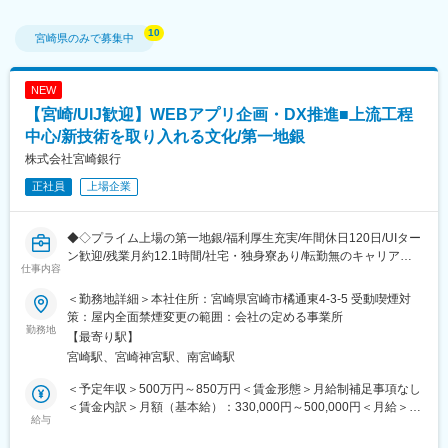
宮崎県
のみで募集中
NEW
【宮崎/UIJ歓迎】WEBアプリ企画・DX推進■上流工程
中心/新技術を取り入れる文化/第一地銀
株式会社宮崎銀行
正社員
上場企業
◆◇プライム上場の第一地銀/福利厚生充実/年間休日120日/UIター
ン歓迎/残業月約12.1時間/社宅・独身寮あり/転勤無のキャリア選
仕事内容
択も可◆◇
＜勤務地詳細＞本社住所：宮崎県宮崎市橘通東4-3-5 受動喫煙対
■職務内容：
策：屋内全面禁煙変更の範囲：会社の定める事業所
スマートフォンアプリやWebサービスを中心とした 顧客体験
勤務地
【最寄り駅】
（CX）・業務効率（DX） を進化させる企画ポジションです。
宮崎駅、宮崎神宮駅、南宮崎駅
地方創生の中心に位置する第一地銀として、生成AIの実装やデー
タ基盤整備など、他行に先駆けたDXプロジェクトを次々と展開し
＜予定年収＞500万円～850万円＜賃金形態＞月給制補足事項なし
ています。
＜賃金内訳＞月額（基本給）：330,000円～500,000円＜月給＞
■詳細：
給与
330,000円～500,000円＜昇給有無＞有＜残業手当＞有＜給与補足
【スマホアプリ・Webサービスの企画】
＞■昇給：年1回（4月）■賞与：年2回（6月・12月）賃金はあくま