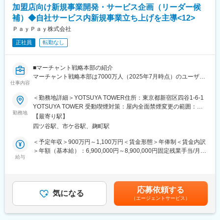
これまで、システムの構築・運用を行っていたがセキュリティ担
加盟店向け新規事業開発・サービス企画（リーダー候
当への興味がある方、セキュリティベンダーで監視運用を行って
補）◆自社サービス内新規事業立ち上げを主導<12>
いたがユーザ企業のセキュリティ担当への興味がある方等、セキ
ュリティ分野でのキャリアアップを目指す方のご応募をお待ちし
ＰａｙＰａｙ株式会社
ております。
正社員
転勤なし
なお、セキュリティ技術だけでなく、ISMSや規程・マニュアルの
整備、リスクアセスメント、監査対応といったセキュリティ技術
以外のことも行って頂きます。
■マーチャント戦略本部の紹介
マーチャント戦略本部は7000万人（2025年7月時点）のユーザー
■当社について：
仕事内容
に対して、加盟店での決済だけでなくクーポンやスタンプカード
当社は暗号資産専業のスタートアップです。
など、ユーザーと加盟店の双方が豊かになるサービスを提供して
＜勤務地詳細＞YOTSUYA TOWER住所：東京都新宿区四谷1-6-1
暗号資産技術の応用によって、「オープンでフェアな社会を実現
います。
YOTSUYA TOWER 受動喫煙対策：屋内全面禁煙変更の範囲：会
する」ことを目指しています。
新しいビジネスの構想からサービス企画・開発・グロースまでを
勤務地
社の定める事業所（リモートワーク含む）
ビットコインをはじめとした暗号資産は、「誰でも参加・利用で
【最寄り駅】
主導することで、PayPayというプラットフォームから新たな価値
きる」「特権者に支配されない」「強制されない」という究極の
四ツ谷駅、市ケ谷駅、麹町駅
を産み出していくのがミッションの組織です。
「オープン」「フェア」な特徴をもっています。インターネット
＜予定年収＞900万円～1,100万円＜賃金形態＞年俸制＜賃金内訳
は情報の領域でそれらを実現し、世界を大きく変えました。あら
■業務内容
＞年額（基本給）：6,900,000円～8,900,000円固定残業手当/月：
ゆる価値を流通させることができるビットコインの関連技術は、
PayPayの加盟店向け事業における新規事業開発・サービス企画を
給与
150,000円～210,000円（固定残業時間40時間0分/月）超過した時
社会構造に革新をもたらすものでもあるのです。私たちは、私た
担当いただきます。今回は3つの部署での採用を募集しており、い
間外労働の残業手当は追加支給＜月額＞725,000円～951,666円
ちの究極の願いである「誰もが自由になれる社会」の実現に向け
ずれかの組織に配属を想定しています。
（12分割）（一律手当を含む）＜昇給有無＞有＜残業手当＞有＜
て、その普及の一助になりたいと考えています。
給与補足＞■昇給：原則年1回（会社の業績と個人の評価結果を元
応募依頼する
◎具体的な業務内容
気になる
に決定）■評価制度：仕事の成果と業績への貢献度を評価賃金はあ
変更の範囲：会社の定める業務
（エージェントサービス）
・担当するサービスの事業計画立案・企画推進
くまでも目安の金額であり、選考を通じて上下する可能性があり
・新機能の企画立案およびシステム開発要件の整理
ます。月給(月額)は固定手当を含めた表記です。
・プロジェクトマネジメント（PMO）