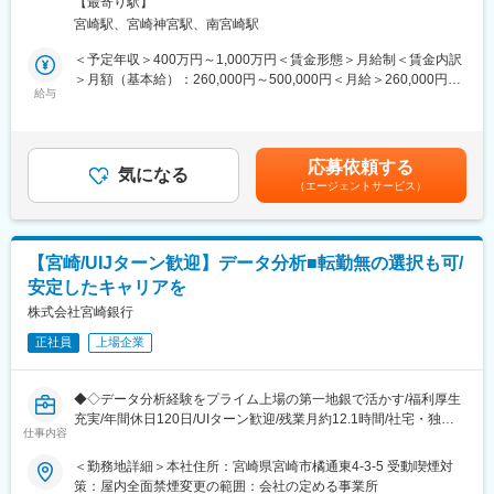
■事業安定性：
【最寄り駅】
します。
地域に密着した銀行として、地元企業からの信頼を得ており、安
宮崎駅、宮崎神宮駅、南宮崎駅
定した基盤を持っています(宮崎県での貸出・預金シェア圧倒的
■業務詳細：
＜予定年収＞400万円～1,000万円＜賃金形態＞月給制＜賃金内訳
No.1)。地域特性を生かした先進的な取り組み（他行に先駆けて生
・当行のCSIRTにおけるサイバーセキュリティ関連業務
＞月額（基本給）：260,000円～500,000円＜月給＞260,000円～
成AIの活用・サステナビリティ領域における新規ビジネスなど）
・サイバーセキュリティ関連システム導入企画・導入・運用支援
給与
500,000円＜昇給有無＞有＜残業手当＞有＜給与補足＞■昇給：年
も行っており、将来的な成長が期待されます。
・関連システムベンダーと連携した脆弱性対応
1回（4月）■賞与：年2回（6月・12月）賃金はあくまでも目安の
・システム資産管理
金額であり、選考を通じて上下する可能性があります。月給(月額)
変更の範囲：会社の定める業務
・PQC対応
は固定手当を含めた表記です。
応募依頼する
・インシデント対応態勢整備、訓練、発生時の対応
気になる
（エージェントサービス）
※情報処理安全確保支援士の資格維持に必要な研修費用は銀行で負
担します。
■転勤のないエリア総合職：
【宮崎/UIJターン歓迎】データ分析■転勤無の選択も可/
転居を伴う転勤はなく、長期的に腰を据えて働ける選択も可能で
安定したキャリアを
す。
株式会社宮崎銀行
■ワークライフバランス：
正社員
上場企業
残業は月12.1時間程度、社宅や独身寮も完備されており、働きや
すい環境が整っています。
◆◇データ分析経験をプライム上場の第一地銀で活かす/福利厚生
■研修体制：
充実/年間休日120日/UIターン歓迎/残業月約12.1時間/社宅・独身
階層別・キャリアデザイン・業務別研修や自己啓発支援制度とし
仕事内容
寮あり/転勤無のキャリア選択も可◆◇
て、能力開発ポイント制度など研修制度が充実しており、スキル
＜勤務地詳細＞本社住所：宮崎県宮崎市橘通東4-3-5 受動喫煙対
習熟度に応じた研修や専門性の高い業務への人材配置が行われま
■職務内容：
策：屋内全面禁煙変更の範囲：会社の定める事業所
す◎通信講座や資格取得支援もあり、資格取得者には報奨金が支