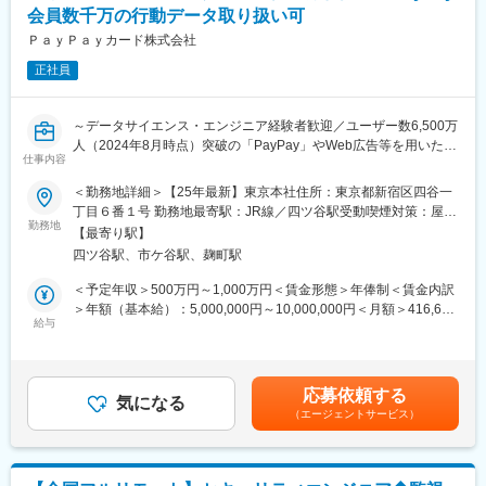
・顧客とのサービス企画、要件定義および価値設計
会員数千万の行動データ取り扱い可
・パートナー企業とのリレーション構築
ＰａｙＰａｙカード株式会社
・エンジニアやディレクターとの連携およびマネジメント
正社員
・ビジネスプランニング、リリース後の成長戦略の推進
■ 業務イメージ
～データサイエンス・エンジニア経験者歓迎／ユーザー数6,500万
プロジェクトの初期段階から参画し、顧客と成功定義を共有しま
人（2024年8月時点）突破の「PayPay」やWeb広告等を用いた分
す。具体的には週次の定例会議での合意形成や、内製チームとの
仕事内容
析業務を中心にお任せ～
設計レビューを繰り返します。CPMO直下でAIツールを導入して
当社では、PayPayミニアプリ上のクレジットというQR決済・
おり、ドキュメント作成等の事務作業は自動化を進めています。
＜勤務地詳細＞【25年最新】東京本社住所：東京都新宿区四谷一
PayPayカードの会員獲得、利用促進の2つの領域でのプロモーシ
意思決定やステークホルダー交渉にリソースを集中できる体制で
丁目６番１号 勤務地最寄駅：JR線／四ツ谷駅受動喫煙対策：屋内
ョン展開を含むマーケティング活動を全般的に実施しています。
勤務地
す。
喫煙可能場所あり変更の範囲：会社の定める事業所（リモートワ
【最寄り駅】
今回の配属想定となるデータ分析グループはマーケティング業務
ーク含む）
四ツ谷駅、市ケ谷駅、麹町駅
において行動データの計測・分析のほか、SQL言語を使ったデー
■ はたらき方/環境
タ抽出から考察、企画の対象者設計や運用を含めた業務を担当し
フルリモートワークを導入し、効率的な働き方を推奨していま
＜予定年収＞500万円～1,000万円＜賃金形態＞年俸制＜賃金内訳
ています。
す。SlackやMeet等のツールを駆使し、非同期コミュニケーショ
＞年額（基本給）：5,000,000円～10,000,000円＜月額＞416,666
給与
ンを活発に行う文化です。エンジニア出身のPMも多く、技術的な
円～833,333円（12分割）＜昇給有無＞有＜残業手当＞有＜給与
■業務内容：
議論が尊重される風通しの良い環境です。自己研鑽のための書籍
補足＞※経験、スキル、業績、貢献度に応じ当社規定により決定※
Google Analytics 4を用いたレポートの新規作成、既存レポートの
購入支援や資格取得支援制度も充実しています。
毎年1回見直し※会社業績および個人貢献度により特別一時金（イ
保守・運用、関連したデータ抽出・分析業務を担っていただきま
ンセンティブ）を支給（年1回）賃金はあくまでも目安の金額であ
応募依頼する
す。またエンジニアやデザイナー等の他部署と連携した計測環境
気になる
■ ポジションの魅力
り、選考を通じて上下する可能性があります。月給(月額)は固定手
（エージェントサービス）
の整備・推進のほか、後進育成および手順書やルール等の運用整
「PM＝価値設計者」として、仕様通りに作るのではなく「何を作
当を含めた表記です。
備・推進等も担っていただきます
るべきか」から設計できます。AIによるPM改革の当事者として、
新しい働き方を自ら構築可能です。受託ではなくプラットフォー
■当ポジションの魅力：
マーとして、事業のグロースまで一貫して関与できます。