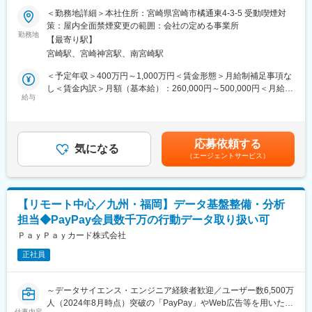
す◎通信講座や資格取得支援もあり、資格取得者には褒賞金が支
＜勤務地詳細＞本社住所：宮崎県宮崎市橘通東4-3-5 受動喫煙対
給されるため、自己成長を目指しやすい環境です◎
■職務内容：
策：屋内全面禁煙変更の範囲：会社の定める事業所
監査部におけるシステム監査担当として、ご経験に合わせて以下
勤務地
■事業安定性：
【最寄り駅】
いずれかの業務を遂行いただきます。
地域に密着した銀行として、地元企業からの信頼を得ており、安
宮崎駅、宮崎神宮駅、南宮崎駅
<ホストシステムやサブシステムの管理体制および有効性の監査>
定した基盤を持っています(宮崎県での貸出・預金シェア圧倒的
システムの運用状況を評価し、アクセス制御、データ保護、バッ
＜予定年収＞400万円～1,000万円＜賃金形態＞月給制補足事項な
No.1)。地域特性を生かした先進的な取り組み（他行に先駆けて生
クアップ体制が適切に管理されているかを確認します。また、サ
し＜賃金内訳＞月額（基本給）：260,000円～500,000円＜月給＞
成AIの活用・サステナビリティ領域における新規ビジネスなど）
イバーセキュリティに関わる監査も重要な業務の一つです。サイ
給与
260,000円～500,000円＜昇給有無＞有＜残業手当＞有＜給与補足
も行っており、将来的な成長が期待されます。
バー攻撃の脅威からシステムを守るための防御策や対応策が適切
＞■昇給：年1回（4月）■賞与：年2回（6月・12月）賃金はあくま
に実施されているかをチェックし、インシデント発生時の対応計
でも目安の金額であり、選考を通じて上下する可能性がありま
変更の範囲：会社の定める業務
画やリカバリ手続きの評価を行います。
す。月給(月額)は固定手当を含めた表記です。
応募依頼する
気になる
（エージェントサービス）
<IT全社/業務処理統制に係る監査>
全社的なITガバナンスの評価、ITリスク管理の適切性の確認、業務
プロセスにおけるITの活用状況の監査が含まれます。具体的に
は、ITポリシーや手続きの遵守状況、システム開発・運用の効率
【リモート中心／九州・福岡】データ基盤整備・分析
性、データの整合性や正確性を評価し、改善点を提案します。
担当◆PayPay会員数千万の行動データ取り扱い可
■業務の魅力：
ＰａｙＰａｙカード株式会社
監査の立場で間接的な部分もございますが、リスク観点から地元
正社員
企業の成長に寄与し、地域経済の発展に貢献できるやりがいのあ
る業務です！
～データサイエンス・エンジニア経験者歓迎／ユーザー数6,500万
■ワークライフバランス：
人（2024年8月時点）突破の「PayPay」やWeb広告等を用いた分
・残業は月12.1時間程度、社宅や独身寮も完備されており、働き
仕事内容