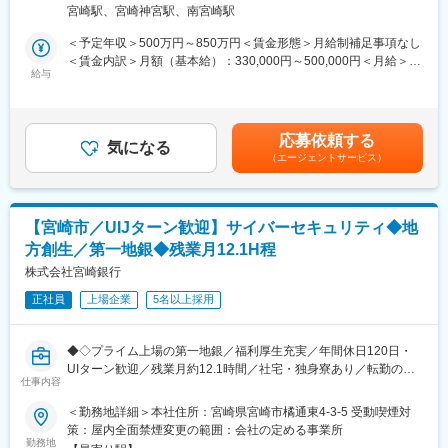
・金融業界未経験でも歓迎…
宮崎駅、宮崎神宮駅、南宮崎駅
デジタルソリューションの提案、IT導入にかかるサポートを行い
業務改革・BPR・IT企画の経験があれば活かせるため、金融未経
ます。
験でも活躍しています。
＜予定年収＞500万円～850万円＜賃金形態＞月給制補足事項なし
▼詳細：
＜賃金内訳＞月額（基本給）：330,000円～500,000円＜月給＞
・取引先企業との面談を通じた経営課題・ニーズのヒアリング解
給与
■研修体制：
330,000円～500,000円＜昇給有無＞有＜残業手当＞有＜給与補足
決に向けた業務プロセスの見直し、デジタル戦略策定
階層別・キャリアデザイン・業務別研修や自己啓発支援制度とし
＞■昇給：年1回（4月）■賞与：年2回（6月・12月）賃金はあくま
・各種ツール選定・提案
て、能力開発ポイント制度など研修制度が充実しており、スキル
でも目安の金額であり、選考を通じて上下する可能性がありま
・システム導入支援
習熟度に応じた研修や専門性の高い業務への人材配置が行われま
す。月給(月額)は固定手当を含めた表記です。
応募依頼する
・ITソリューション営業
気になる
す◎通信講座や資格取得支援もあり、資格取得者には褒賞金が支
（エージェントサービス）
給されるため、自己成長を目指しやすい環境です◎
■転勤ないエリア総合職：
転居伴う転勤なく、長期的に腰据えて働けるような選択も可能で
■事業安定性：
す。
地域に密着した銀行として、地元企業からの信頼を得ており、安
【宮崎市／UIJターン歓迎】サイバーセキュリティ◆地
定した基盤を持っています(宮崎県での貸出・預金シェア圧倒的
方創生／第一地銀◆残業月12.1H程
■ワークライフバランス：
No.1)。地域特性を生かした先進的な取り組み（他行に先駆けて生
・残業は月12.1時間程度、社宅や独身寮も完備されており、働き
株式会社宮崎銀行
成AIの活用・サステナビリティ領域における新規ビジネスなど）
やすい環境が整っています◎
も行っており、将来的な成長が期待されます。
正社員
上場企業
5名以上採用
■研修体制：
変更の範囲：会社の定める業務
階層別・キャリアデザイン・業務別研修や自己啓発支援制度とし
◆◇プライム上場の第一地銀／福利厚生充実／年間休日120日・
て、能力開発ポイント制度など研修制度が充実しており、スキル
UIターン歓迎／残業月約12.1時間／社宅・独身寮あり／転勤のな
習熟度に応じた研修や専門性の高い業務への人材配置が行われま
仕事内容
いキャリア選択も可◆◇
す◎通信講座や資格取得支援もあり、資格取得者には褒賞金が支
＜勤務地詳細＞本社住所：宮崎県宮崎市橘通東4-3-5 受動喫煙対
給されるため、自己成長を目指しやすい環境です◎
■業務内容：
策：屋内全面禁煙変更の範囲：会社の定める事業所
地方銀行のシステム部門におけるサイバーセキュリティをお任せ
勤務地