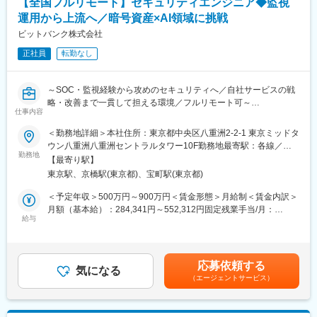
【全国フルリモート】セキュリティエンジニア◆監視
・PayPayの冠の下で会員数・取扱高ともに業界平均以上の成長率
運用から上流へ／暗号資産×AI領域に挑戦
を持つPayPayカードのさらなる事業成長に寄与するために、デー
変更の範囲：会社の定める業務
タを用いた分析によって顧客行動を可視化し次なる施策への示唆
ビットバンク株式会社
を導く非常に重要なポジションです
正社員
転勤なし
・Google Analytics 4を用いた計測や分析はもちろん、基幹データ
やPayPayが保有する膨大なデータとの紐づけを行った分析も可能
であり、扱えるデータとしては数千万人規模となるため非常にや
～SOC・監視経験から攻めのセキュリティへ／自社サービスの戦
りがいのある業務です。
略・改善まで一貫して担える環境／フルリモート可～
・データを用いたマーケティング活動は現在も実施しています
仕事内容
が、すべてのデータを活用できている状態ではなく、その人次第
■業務内容：
＜勤務地詳細＞本社住所：東京都中央区八重洲2-2-1 東京ミッドタ
でまだまだ新しい発見や新しい使い方を生み出すことができる環
【主にお任せしたいこと】
ウン八重洲八重洲セントラルタワー10F勤務地最寄駅：各線／五
境です
◇暗号資産取引所システムや社内システム・ネットワークの堅牢
勤務地
反田駅受動喫煙対策：屋内全面禁煙変更の範囲：会社の定める事
【最寄り駅】
化
業所（リモートワーク含む）
■募集背景：
東京駅、京橋駅(東京都)、宝町駅(東京都)
◇機械学習やAIといった新技術を取り入れた検知システムの導
当社はPayPayグループにおいて成長の中核を担う、クレジットカ
入、ログ分析
＜予定年収＞500万円～900万円＜賃金形態＞月給制＜賃金内訳＞
ードをはじめとするPayPayを通じた決済サービスを提供していま
◇脅威インテリジェンスの活用やOSINTによる調査活動等の攻め
月額（基本給）：284,341円～552,312円固定残業手当/月：
す。事業の拡大に合わせて、データ分析の重要性も上がってきて
のセキュリティ
給与
132,659円～197,688円（固定残業時間45時間0分/月）超過した時
いる中、当社のマーケティング領域においては大量に存在する顧
◇その他、セキュリティ関連業務
間外労働の残業手当は追加支給＜月給＞417,000円～750,000円
客行動データを分析し定量的なデータに基づいたマーケティング
◇セキュリティログのモニタリング、バグバウンティ運用、フィ
（一律手当を含む）＜昇給有無＞有＜残業手当＞有＜給与補足＞※
企画に活用していくことが急務です。PayPayカードのみならず
ッシング対応、インシデント対応、CSIRT運用
給与詳細は、経験等を考慮し決定します。※業績賞与あり賃金はあ
PayPayも含めた数千万人の顧客行動データを扱うことが可能な環
応募依頼する
◇IT統制対応、規定・マニュアル整備、社内教育・訓練、セキュ
気になる
くまでも目安の金額であり、選考を通じて上下する可能性があり
境の中で、即戦力としてご活躍いただける方を歓迎します
（エージェントサービス）
リティリスクアセスメント など
ます。月給(月額)は固定手当を含めた表記です。
変更の範囲：会社の定める業務
■募集背景：