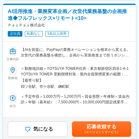
・AIエージェントが参照するコンテキスト（Rules、ドキュメン
ーダーシップを発揮いただける人材を募集いたします。
ト）の整備
AI活用推進・業務変革企画／次世代業務基盤の企画推
◎AWSインフラのセキュリティ強化
変更の範囲：会社の定める業務
進◆フルフレックス×リモート<10>
・開発チームが安全にデリバリーできるセキュリティガードレー
ルの設計・運用
ＰａｙＰａｙ株式会社
・AWS WAFをはじめとするアプリケーション防御策の設計・運用
正社員
転勤なし
5名以上採用
・AWS Organizationを含めたインフラストラクチャ全般のセキュ
リティ運用・コンプライアンス対応
・JIT（Just-In-Time）権限管理による最小権限アクセスの実現
【AIを前提に、PayPayの業務オペレーションを根本から変える。
・セキュリティ関連サービスの検出結果をもとにしたリスク対応
次世代の業務基盤を構想し、企画から実装推進まで担うポジショ
・金融業界特有の規制要件に基づく継続的な改善
仕事内容
ンです。】
◎FinOpsを通じたクラウドコストの最適化
＜勤務地詳細＞YOTSUYA TOWER住所：東京都新宿区四谷1-6-1
・RI／Savings Plansの継続的な購入・見直しによるコスト削減
■業務内容：
YOTSUYA TOWER 受動喫煙対策：屋内全面禁煙変更の範囲：会
・Lookerによるコスト可視化の高度化および定期レポートの設
2018年のサービス開始から約7年でユーザー数7,000万人を突破し
勤務地
社の定める事業所（リモートワーク含む）
計・配信
【最寄り駅】
たPayPayは、決済にとどまらず、金融・生活サービスへと事業領
四ツ谷駅、市ケ谷駅、麹町駅
域を拡大しています。そうした変革を支えるため、業務推進本部
■必須条件の続き：
では「安心・安全」と「効率的な業務オペレーション」の両立を
＜予定年収＞1,000万円～1,200万円＜賃金形態＞年俸制＜賃金内
・当社のビジョン／ミッション／バリューに共感できる方
目指し、オペレーション戦略、データ活用、リスク管理、AI・テ
訳＞年額（基本給）：7,500,000円～10,000,000円固定残業手当/
◎ビジョン：オープンでフェアな社会を実現する
クノロジー活用を横断的に推進しています。
給与
月：122,550円～245,100円（固定残業時間40時間0分/月）超過し
◎ミッション：ビットコインの技術で、世界中にあらゆる価値を
た時間外労働の残業手当は追加支給＜月額＞747,550円～
流通させる
今回募集するのは、AI活用を前提とした次世代業務オペレーショ
1,078,433円（12分割）（一律手当を含む）＜昇給有無＞有＜残
◎バリュー
ン基盤の企画・開発推進を担うポジションです。所属する基盤企
業手当＞有＜給与補足＞■昇給：原則年1回（会社の業績と個人の
【Integrity】
応募依頼する
画部は、AI・データ分析・システム開発の知見を活かし、PayPay
気になる
評価結果を元に決定）■評価制度：仕事の成果と業績への貢献度を
何事にも真摯に取り組み、関わるすべての人を尊重する
（エージェントサービス）
の業務オペレーションを抜本的に進化させるための新しいITソリ
評価賃金はあくまでも目安の金額であり、選考を通じて上下する
率直に意見し、言行に責任をもち、誠実であることを誇る
ューションを企画・実現する組織です。部全体のミッションは、