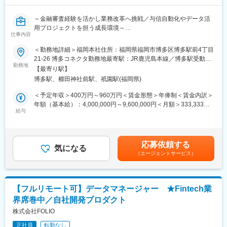
に取り組むことができます。
・異業界と比較してデータのボリュームと種類が多く、データサ
～金融審査経験を活かし業務改革へ挑戦／与信自動化やデータ活
イエンスの力でモデル作成や施策を開発すると、経営的な効果を
用プロジェクトを担う成長環境～
感じることができ事業への貢献度が高いです。
仕事内容
・ご入社後のキャリアアップとして、メンバーの育成・管理まで
■具体的な業務内容：
を担うマネジメントポジションだけでなく、エキスパート的役割
＜勤務地詳細＞福岡本社住所：福岡県福岡市博多区博多駅前4丁目
与信精度の向上や審査業務の自動化に関する企画・実行・推進を
としてデータサイエンティストのスペシャリストを目指せます。
21-26 博多コネクタ勤務地最寄駅：JR鹿児島本線／博多駅受動喫
お任せいたします。
勤務地
・スピード感のある環境で会社の利益に直結する案件に携わるこ
煙対策：屋内喫煙可能場所あり変更の範囲：会社の定める事業所
【最寄り駅】
・初期与信業務の最適化に向けた企画、構築
とができるので、常にエキサイティングな経験ができます。
（リモートワーク含む）
博多駅、櫛田神社前駅、祇園駅(福岡県)
・会員の途上与信管理業務の企画、構築
・機械学習ツールとしてDataRobot、DWHとしてGCPを導入し、
・審査の自動化に関する企画、推進
自動化や精度向上のための技術も積極的に取り入れています。
＜予定年収＞400万円～960万円＜賃金形態＞年俸制＜賃金内訳＞
・審査データを駆使した分析・改善の実行
・一定の出社はありますがリモートワークも可能なためワークラ
年額（基本給）：4,000,000円～9,600,000円＜月額＞333,333円
・与信精度、審査業務改善に関するプロジェクトの推進
給与
イフバランスを保ちながら働くことができます。
～800,000円（12分割）＜昇給有無＞有＜残業手当＞有＜給与補
足＞※経験、スキル、業績、貢献度に応じ当社規定により決定。※
■本ポジションの魅力：
変更の範囲：会社の定める業務
給与は毎年1回見直し。※会社業績および個人貢献度により特別一
審査分野に限らず、クレジットカードのプロセッシング業務全般
時金（インセンティブ）を支給（年1回）賃金はあくまでも目安の
応募依頼する
のノウハウを蓄積することができます。
気になる
金額であり、選考を通じて上下する可能性があります。月給(月額)
（エージェントサービス）
難易度の高い企画・改善をスピード感もって実行していくため、
は固定手当を含めた表記です。
充実感のある成長環境です。
■募集背景：
【フルリモート可】データマネージャー ★Fintech業
PayPayカードは"圧倒的なNo.1サービス"に向けて、これまで以上
界席巻中／自社開発プロダクト
にグループ各社との連携を強化しながらクレジットカード事業の
推進をしています。
株式会社FOLIO
クレジットカード審査の分野においても事業利益の最大化を支え
正社員
転勤なし