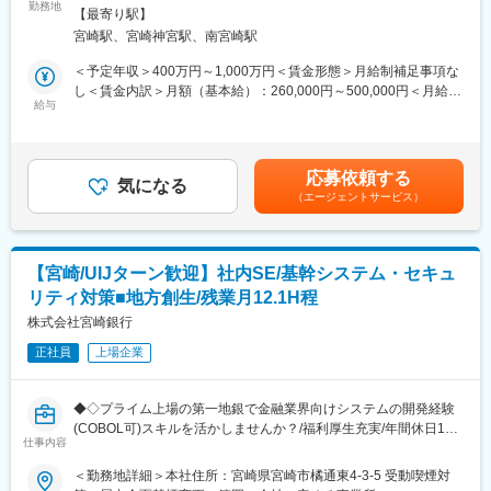
ご経験に応じて、以下部門での業務を担当します。
勤務地
給されるため、自己成長を目指しやすい環境です。
【最寄り駅】
<営業統括部>
宮崎駅、宮崎神宮駅、南宮崎駅
銀行内データの抽出・加工・分析等のデータサイエンティスト業
■事業安定性：
務を担当します。より顧客支援、営業活動につながるようデータ
＜予定年収＞400万円～1,000万円＜賃金形態＞月給制補足事項な
地域に密着した銀行として、地元企業からの信頼を得ており、安
ドリブンな推進を行います。
し＜賃金内訳＞月額（基本給）：260,000円～500,000円＜月給＞
定した基盤を持っています（宮崎県での貸出・預金シェアトップ
<市場金融部>
給与
260,000円～500,000円＜昇給有無＞有＜残業手当＞有＜給与補足
クラス）。地域特性を生かした先進的な取り組み（他行に先駆け
マーケットデータや経済指標、銀行内部データの収集・分析し、
＞■昇給：年1回（4月）■賞与：年2回（6月・12月）賃金はあくま
て生成AIの活用・サステナビリティ領域における新規ビジネスな
有価証券運用やALMの課題解決や意思決定をサポートします。
でも目安の金額であり、選考を通じて上下する可能性がありま
ど）も行っており、将来的な成長が期待されます。
す。月給(月額)は固定手当を含めた表記です。
応募依頼する
■転勤ないエリア総合職：
気になる
変更の範囲：会社の定める業務
（エージェントサービス）
転居伴う転勤なく、長期的に腰据えて働けるような選択も可能で
す。
■ワークライフバランス：
【宮崎/UIJターン歓迎】社内SE/基幹システム・セキュ
・残業は月12.1時間程度、社宅や独身寮も完備されており、働き
リティ対策■地方創生/残業月12.1H程
やすい環境が整っています◎
株式会社宮崎銀行
■研修体制：
正社員
上場企業
階層別・キャリアデザイン・業務別研修や自己啓発支援制度とし
て、能力開発ポイント制度など研修制度が充実しており、スキル
習熟度に応じた研修や専門性の高い業務への人材配置が行われま
◆◇プライム上場の第一地銀で金融業界向けシステムの開発経験
す◎通信講座や資格取得支援もあり、資格取得者には褒賞金が支
(COBOL可)スキルを活かしませんか？/福利厚生充実/年間休日120
給されるため、自己成長を目指しやすい環境です◎
仕事内容
日/UIターン歓迎/残業月約12.1時間/社宅・独身寮あり/転勤無のキ
ャリア選択も可◆◇
＜勤務地詳細＞本社住所：宮崎県宮崎市橘通東4-3-5 受動喫煙対
■事業安定性：