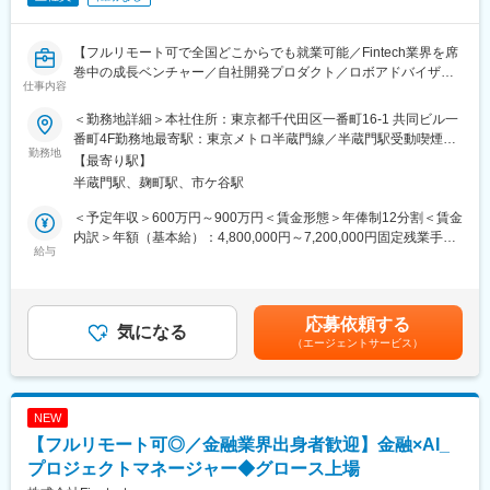
ていくため、多面的にデータを活用し与信精度を向上させる取り
組みを継続的に行っています。今回は、与信精度の最適化に向け
た様々な取り組みを、力強く推進できる方を求めています。
【フルリモート可で全国どこからでも就業可能／Fintech業界を席
巻中の成長ベンチャー／自社開発プロダクト／ロボアドバイザー
変更の範囲：会社の定める業務
仕事内容
「ROBOPRO」が3年連続NO.1の実績／年休120日（土日祝）】
＜勤務地詳細＞本社住所：東京都千代田区一番町16-1 共同ビル一
■業務概要：
番町4F勤務地最寄駅：東京メトロ半蔵門線／半蔵門駅受動喫煙対
2015年創業のオンライン証券会社で、toC/toB向け資産運用サービ
勤務地
策：屋内全面禁煙変更の範囲：会社の定める事業所（リモートワ
【最寄り駅】
ス事業を軸に急成長中の当社。弊社ビジネスの拡大に伴い、各事
ーク含む）
半蔵門駅、麹町駅、市ケ谷駅
業を一層スケールするために、データ関連の利活用を主導するメ
ンバーを募集します。
＜予定年収＞600万円～900万円＜賃金形態＞年俸制12分割＜賃金
内訳＞年額（基本給）：4,800,000円～7,200,000円固定残業手当/
■業務詳細：【変更の範囲：会社の定める業務】
給与
月：100,000円～150,000円（固定残業時間44時間0分/月）超過し
データ利活用の推進の為、ビジネスメンバー、開発チームと協調
た時間外労働の残業手当は追加支給＜月額＞500,000円～750,000
しながらFOLIOが保持しているデータの利活用に関する責任者と
円（12分割）（一律手当を含む）＜昇給有無＞有＜残業手当＞有
しての活動を担当いただきます。専任チームの立ち上げから行っ
＜給与補足＞※給与詳細は経験・スキルを考慮して決定いたしま
応募依頼する
ていただきます。
気になる
す。賃金はあくまでも目安の金額であり、選考を通じて上下する
（エージェントサービス）
・FOLIOにおける全社的なデータ利活用のロードマップの策定
可能性があります。月給(月額)は固定手当を含めた表記です。
・全社的なデータ分析基盤構築のための基板設計やデータ分析環
境に関する開発および運用
・全社的なデータ利活用向上のための継続的な改善施策の実行
NEW
・社内ユーザ向けにデータ利活用推進のための勉強会やハンズオ
【フルリモート可◎／金融業界出身者歓迎】金融×AI_
ン支援等を実施
プロジェクトマネージャー◆グロース上場
■技術環境