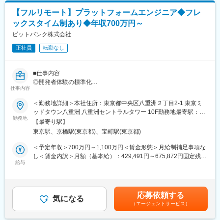
・パートナーとの契約締結、または利用規約・ガイドライン等の
【フルリモート】プラットフォームエンジニア◆フレ
制定
ックスタイム制あり◆年収700万円～
・チーム(部門内外メンバー)を率いてのプロジェクト推進
ビットバンク株式会社
◎実際のプロジェクト例
正社員
転勤なし
・PayPayカードやSB ペイメントサービスなど、グループ各社と
連携した加盟店向け新規決済プロダクトの企画・開発リード
・PayPay決済の次世代UXの検討・企画・開発リード
■仕事内容
・加盟店向けアプリ「PayPay for Business」の推進・開発リード
◎開発者体験の標準化
・B2B決済・関連する金融サービスの事業戦略策定と新規サービ
仕事内容
・GitHub Actionsの共通テンプレート整備とリポジトリ初期構成
スの立ち上げ
の標準化
＜勤務地詳細＞本社住所：東京都中央区八重洲２丁目2-1 東京ミ
・PayPayクーポンなど、アプリ内で展開されるサービスの検討・
・Amazon EKS上のセルフホストランナーを活用したCI/CD基盤
ッドタウン八重洲 八重洲セントラルタワー 10F勤務地最寄駅：JR
企画・開発リード
の運用・改善
勤務地
線／東京駅受動喫煙対策：屋内全面禁煙変更の範囲：会社の定め
【最寄り駅】
・社内向けインフラ設計標準ガイドラインの策定・運用
る事業所（リモートワーク含む）
■募集背景：
東京駅、京橋駅(東京都)、宝町駅(東京都)
・開発チームと連携し、インフラ領域の課題解決と改善推進
2018年にPayPayがスタート。現在もユーザー数・加盟店数を伸
◎開発環境のセルフサービス化
＜予定年収＞700万円～1,100万円＜賃金形態＞月給制補足事項な
ばすことに注力しながら、2022年度からは第2の柱となる加盟店
・オンデマンドな開発環境構築基盤の設計・実装
し＜賃金内訳＞月額（基本給）：429,491円～675,872円固定残業
からの収益成長を加速させるフェーズに入っています。その担い
・複数AWSアカウント・リポジトリにまたがる依存関係の整理と
給与
手当/月：154,509円～241,128円（固定残業時間45時間0分/月）
手となるのが、マーチャント戦略本部です。
自動化パイプラインの構築
超過した時間外労働の残業手当は追加支給＜月給＞584,000円～
現在、加盟店事業においてはPayPayクーポンやPayPayスタンプ
・CloudFormation／CDKを用いたIaC化によるポータビリティと
917,000円（一律手当を含む）＜昇給有無＞有＜残業手当＞有＜
カードといった既存サービスのグロースに加え、将来事業の柱と
再現性の向上
給与補足＞※給与詳細は、経験等を考慮し決定します。賃金はあく
なる新規サービスの創出にも注力しています。「PayPayポイン
応募依頼する
◎AIエージェントによるインフラ業務の効率化
気になる
までも目安の金額であり、選考を通じて上下する可能性がありま
ト」をメーカー等の企業が有効活用することで、各企業の商品や
（エージェントサービス）
・開発者自身がAIエージェントを活用しインフラのトラブルシュ
す。月給(月額)は固定手当を含めた表記です。
サービスの売上増につながるような企画やサービスをゼロから一
ーティングを効率的に行える仕組み作り
緒に作り上げ、ゆくゆくは加盟店事業のサービス企画においてリ