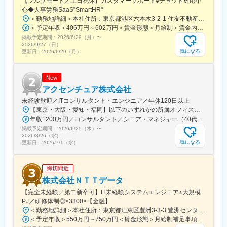
【フルリモート／土日祝休】カスタマーサポート※チャット対応中
業界をリードする多数の企業様に出資いただいている事から実現
心◆人事労務SaaS”SmartHR"
可能性が非常に高く、新たな金融基盤を創出できます。
＜勤務地詳細＞本社住所：東京都港区六本木3-2-1 住友不動産六本木グランドタワー勤務地最寄駅：東京メトロ南北線／六本木一丁目駅受動喫煙対策：屋内全面禁煙変更の範囲：会社の定める事業所（リモートワーク含む）
＜予定年収＞406万円～602万円＜賃金形態＞月給制＜賃金内訳＞月額（基本給）：212,480円～315,200円その他固定手当/月：5,000円固定残業手当/月：77,520円～114,800円（固定残業時間45時間0分/月）超過した時間外労働の残業手当は追加支給＜月給＞295,000円～435,000円（一律手当を含む）＜昇給有無＞有＜残業手当＞有賃金はあくまでも目安の金額であり、選考を通じて上下する可能性があります。月給(月額)は固定手当を含めた表記です。
■働き方・福利厚生
掲載予定期間：
◎在宅勤務：時間と場所問わず働く事ができ、地方在住の方も活
2026/6/29（月）
〜
2026/9/27（日）
躍中
気になる
更新日：
2026/6/29（月）
◎社用PC (Windows/Mac)、 携帯電話貸与
◎長期休暇取得可能
◎スクラム体制で高速にPDCAを回す開発環境
New
◎書籍購入制度（業務に関する書籍の購入金額の補助）
アクセンチュア株式会社
◎長期休暇取得可能（17連休取得実績あり）
未経験歓迎／ITコンサルタント・エンジニア／年休120日以上
【東京・大阪・愛知・福岡】以下のいずれかの所属オフィスもしくは各エリアのプロジェクト先 所属オフィス：■赤坂インターシティ■関西オフィス■アクセンチュア・アドバンスト・テクノロジーセンター名古屋■福岡オフィス※詳細は勤務地一覧よりご覧いただけます。※所属オフィスを問わずプロジェクトにより、国内出張、海外出張の可能性があります【魅力ポイント│世界の知恵を活用】世界中のベストプラクティスがデータベースに集約されており、数多くの事例や社員の知恵を活用できます。日本では前例のない案件でも、世界各国の社員からオンライン・オフライン（海外出張）問わず、気軽にアドバイスを受けることができます。★ この求人のPOINT ★￣￣V￣￣￣￣￣￣￣￣￣＃世界約78万人規模の大手基盤で安定性◎若手から裁量大きく挑戦・成長できる環境＃土日祝休／連続5日以上の休暇取得も可能！／フルフレックス（コアタイムなし）＃コンサル・IT未経験者向けの手厚い研修◎／メンター制度もあるため安心してチャレンジOK！
変更の範囲：会社の定める業務
年収1200万円／コンサルタント／シニア・マネジャー（40代） 年収1000万円／テクノロジーアーキテクト（30代）
掲載予定期間：
2026/6/25（木）
〜
2026/8/26（水）
気になる
更新日：
2026/7/1（水）
締切間近
株式会社ＮＴＴデータ
【完全未経験／第二新卒可】IT未経験システムエンジニア※大規模
PJ／研修体制◎<3300>【金融】
＜勤務地詳細＞本社住所：東京都江東区豊洲3-3-3 豊洲センタービル勤務地最寄駅： 東京メトロ有楽町線／豊洲駅受動喫煙対策：屋内喫煙可能場所あり変更の範囲：会社の定める事業所（リモートワーク含む）
＜予定年収＞550万円～750万円＜賃金形態＞月給制補足事項なし＜賃金内訳＞月額（基本給）：270,000円～310,000円＜月給＞270,000円～310,000円＜昇給有無＞有＜残業手当＞有＜給与補足＞※詳細は面接時にお伝えします賃金はあくまでも目安の金額であり、選考を通じて上下する可能性があります。月給(月額)は固定手当を含めた表記です。