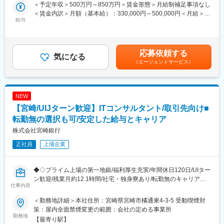
▼業務プロセス改革（BPR）企画…
＜予定年収＞500万円～850万円＜賃金形態＞月給制補足事項なし
・各部門・現場の業務プロセス分析
■研修体制：
＜賃金内訳＞月額（基本給）：330,000円～500,000円＜月給＞
・非効率の可視化
給与
階層別・キャリアデザイン・業務別研修や自己啓発支援制度とし
330,000円～500,000円＜昇給有無＞有＜残業手当＞有＜給与補足
・新業務フロー設計・マニュアル作成
て、能力開発ポイント制度など研修制度が充実しており、スキル
＞■昇給：年1回（4月）■賞与：年2回（6月・12月）賃金はあくま
・文書管理・標準化の推進
習熟度に応じた研修や専門性の高い業務への人材配置が行われま
でも目安の金額であり、選考を通じて上下する可能性がありま
す◎通信講座や資格取得支援もあり、資格取得者には褒賞金が支
す。月給(月額)は固定手当を含めた表記です。
応募依頼する
▼IT企画（システム導入・既存改善）…
気になる
給されるため、自己成長を目指しやすい環境です◎
（エージェントサービス）
・OAツール導入（RPA・ワークフロー・グループウェア等）
・オンプレ→クラウド移行プロジェクトの企画・管理
■事業安定性：
・新技術（AI/生成AI/RPA/OCR）の活用検討・導入
地域に密着した銀行として、地元企業からの信頼を得ており、安
・システムベンダー調整、要件定義
定した基盤を持っています(宮崎県での貸出・預金シェア圧倒的
NEW
No.1)。地域特性を生かした先進的な取り組み（他行に先駆けて生
【宮崎/UIJターン歓迎】ITコンサルタント/取引先向け■
▼現場と経営をつなぐハブ役…
成AIの活用・サステナビリティ領域における新規ビジネスなど）
・営業店・事務センターの課題ヒアリング
転勤無の選択も可/安定した給与とキャリア
も行っており、将来的な成長が期待されます。
・課題に対する改善提案・プロジェクト推進
株式会社宮崎銀行
・導入後の効果検証・継続改善
変更の範囲：会社の定める業務
正社員
上場企業
■魅力：
・現場の変化が“見える”…
◆◇プライム上場の第一地銀/福利厚生充実/年間休日120日/UIター
IT導入で業務時間が削減されたり、事務負担が軽減されたり、
ン歓迎/残業月約12.1時間/社宅・独身寮あり/転勤無のキャリア選
改善の成果が日々積み上がる“手触り感”のある仕事です。
仕事内容
択も可◆◇
・提案→実行が早い（経営層との距離が近い）…
経営戦略の一環として業務効率化が位置づけられているため、
＜勤務地詳細＞本社住所：宮崎県宮崎市橘通東4-3-5 受動喫煙対
■職務内容：
良いアイデアがスピーディーに実行フェーズへ進むカルチャーで
策：屋内全面禁煙変更の範囲：会社の定める事業所
営業店の営業担当と同行訪問のうえ、法人取引先の経営課題を共
勤務地
す。
【最寄り駅】
有しながら、当行の決済サービスやビジネスマッチングを含めた