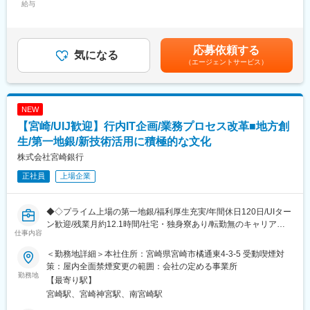
・残業月12h・水曜ノー残業デー・転勤なしで長期キャリアを築
給与
る“ビジネス × デジタル”の役割です。
330,000円～500,000円＜昇給有無＞有＜残業手当＞有＜給与補足
ける
◎地域DXの中核で、社会インパクトが大きい…
＞■昇給：年1回（4月）■賞与：年2回（6月・12月）賃金はあくま
・生成AIの他行先駆け導入、非対面チャネルの拡大、サステナビ
県内圧倒的No.1シェアを持ち、アプリやデジタル施策は県民・地
でも目安の金額であり、選考を通じて上下する可能性がありま
リティ領域での新規ビジネスなどデジタル投資に積極的。
元企業に直接インパクトを与えます。
す。月給(月額)は固定手当を含めた表記です。
応募依頼する
気になる
（エージェントサービス）
■職務内容：
■研修体制：
宮崎銀行では、勘定系を含む多くの領域で 企画～要件定義～設計
階層別・キャリアデザイン・業務別研修や自己啓発支援制度とし
～実装～運用改善までを内製化。
て、能力開発ポイント制度など研修制度が充実しており、スキル
外部ベンダー任せではなく、エンジニアとしての“裁量”と“技術的
習熟度に応じた研修や専門性の高い業務への人材配置が行われま
NEW
な深さ”を求められるポジションです。
す。通信講座や資格取得支援もあり、資格取得者には褒賞金が支
【宮崎/UIJ歓迎】行内IT企画/業務プロセス改革■地方創
■詳細：
給されるため、自己成長を目指しやすい環境です◎
＜基幹システム（預金・為替・融資）の開発・保守＞
生/第一地銀/新技術活用に積極的な文化
・ホスト上でのバッチ／オンライン処理の設計・開発（COBOL・
変更の範囲：会社の定める業務
株式会社宮崎銀行
JCL・DB2）
正社員
上場企業
・外部システムとの連携設計、法改正対応
・障害対応、性能改善、運用最適化
・新規システムの企画立案、刷新プロジェクトへの参画
◆◇プライム上場の第一地銀/福利厚生充実/年間休日120日/UIター
ン歓迎/残業月約12.1時間/社宅・独身寮あり/転勤無のキャリア選
■転勤ないエリア総合職：
仕事内容
択も可◆◇
転居伴う転勤なく、長期的に腰据えて働けるような選択も可能で
す。
＜勤務地詳細＞本社住所：宮崎県宮崎市橘通東4-3-5 受動喫煙対
■職務内容：
策：屋内全面禁煙変更の範囲：会社の定める事業所
営業店・事務センターをはじめとする行内業務の “効率化・デジタ
勤務地
■ワークライフバランス：
【最寄り駅】
ル化” を実現する企画業務を担当します。
・残業は月12.1時間程度、社宅や独身寮も完備されており、働き
宮崎駅、宮崎神宮駅、南宮崎駅
■詳細：
やすい環境が整っています◎