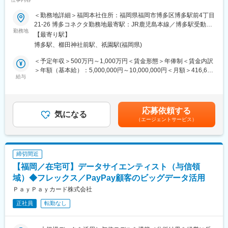
析業務を中心にお任せ～
やすい環境が整っています◎
当社では、PayPayミニアプリ上のクレジットというQR決済・
＜勤務地詳細＞福岡本社住所：福岡県福岡市博多区博多駅前4丁目
PayPayカードの会員獲得、利用促進の2つの領域でのプロモーシ
21-26 博多コネクタ勤務地最寄駅：JR鹿児島本線／博多駅受動喫
■研修体制：
ョン展開を含むマーケティング活動を全般的に実施しています。
勤務地
煙対策：屋内喫煙可能場所あり変更の範囲：会社の定める事業所
階層別・キャリアデザイン・業務別研修や自己啓発支援制度とし
【最寄り駅】
今回の配属想定となるデータ分析グループはマーケティング業務
（リモートワーク含む）
て、能力開発ポイント制度など研修制度が充実しており、スキル
博多駅、櫛田神社前駅、祇園駅(福岡県)
において行動データの計測・分析のほか、SQL言語を使ったデー
習熟度に応じた研修や専門性の高い業務への人材配置が行われま
タ抽出から考察、企画の対象者設計や運用を含めた業務を担当し
＜予定年収＞500万円～1,000万円＜賃金形態＞年俸制＜賃金内訳
す◎通信講座や資格取得支援もあり、資格取得者には褒賞金が支
ています。
＞年額（基本給）：5,000,000円～10,000,000円＜月額＞416,666
給されるため、自己成長を目指しやすい環境です◎
給与
円～833,333円（12分割）＜昇給有無＞有＜残業手当＞有＜給与
■業務内容：
補足＞※経験、スキル、業績、貢献度に応じ当社規定により決定※
■事業安定性：
Google Analytics 4を用いたレポートの新規作成、既存レポートの
毎年1回見直し※会社業績および個人貢献度により特別一時金（イ
地域に密着した銀行として、地元企業からの信頼を得ており、安
保守・運用、関連したデータ抽出・分析業務を担っていただきま
ンセンティブ）を支給（年1回）賃金はあくまでも目安の金額であ
定した基盤を持っています(宮崎県での貸出・預金シェア圧倒的
応募依頼する
す。またエンジニアやデザイナー等の他部署と連携した計測環境
気になる
り、選考を通じて上下する可能性があります。月給(月額)は固定手
No.1)。地域特性を生かした先進的な取り組み（他行に先駆けて生
（エージェントサービス）
の整備・推進のほか、後進育成および手順書やルール等の運用整
当を含めた表記です。
成AIの活用・サステナビリティ領域における新規ビジネスなど）
備・推進等も担っていただきます
も行っており、将来的な成長が期待されます。
■当ポジションの魅力：
変更の範囲：会社の定める業務
締切間近
・PayPayの冠の下で会員数・取扱高ともに業界平均以上の成長率
【福岡／在宅可】データサイエンティスト（与信領
を持つPayPayカードのさらなる事業成長に寄与するために、デー
タを用いた分析によって顧客行動を可視化し次なる施策への示唆
域）◆フレックス／PayPay顧客のビッグデータ活用
を導く非常に重要なポジションです
ＰａｙＰａｙカード株式会社
・Google Analytics 4を用いた計測や分析はもちろん、基幹データ
正社員
転勤なし
やPayPayが保有する膨大なデータとの紐づけを行った分析も可能
であり、扱えるデータとしては数千万人規模となるため非常にや
りがいのある業務です。