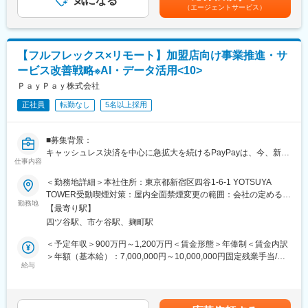
気になる
評価結果を元に決定）■評価制度：仕事の成果と業績への貢献度を
ができる
（エージェントサービス）
企画・推進中）
評価賃金はあくまでも目安の金額であり、選考を通じて上下する
・PayPayのサービス・ユーザー基盤を活用できる
・その他、グループ経営を実現するための経営管理基盤構築や今
可能性があります。月給(月額)は固定手当を含めた表記です。
後の事業拡大や経営管理要件の変化に応じた各種PJ企画・推進
■プロジェクト例：
新サービスから既存サービスの改善におけるアプリケーション開
【フルフレックス×リモート】加盟店向け事業推進・サ
◆経営戦略部のミッション
発を行います。
ービス改善戦略※AI・データ活用<10>
・PayPayグループ全体の成長と収益性向上をデータ分析によりド
・LINE連携した口座開設、問い合わせチャット
ライブすること
ＰａｙＰａｙ株式会社
・PayPayミニアプリ連携
・データドリブンなグループ経営の前提として必要となるデータ
・カードレスATMの利用拡大
正社員
転勤なし
5名以上採用
整備やダッシュボードによるKPIモニタリング環境を実現していく
・口座開設処理の改善
こと
・各種ローンサービスの改善 など
・AIや各種テクノロジーを活用することにより、経営管理に資す
■募集背景：
る自動化・効率化を実現していくこと
変更の範囲：会社の定める業務
キャッシュレス決済を中心に急拡大を続けるPayPayは、今、新た
仕事内容
な金融・生活サービスへと事業領域を大きく広げています。この
◆組織の構成・魅力
変革期において、私たちは業務構造を再定義し、盤石な成長基盤
＜勤務地詳細＞本社住所：東京都新宿区四谷1-6-1 YOTSUYA
・メガベンチャーとしてのスピード感やスピリット
を築くことを急務としています。そこで、プロセス設計、基幹デ
TOWER受動喫煙対策：屋内全面禁煙変更の範囲：会社の定める事
・中途入社者にフレンドリーなオープンで協調的なカルチャー
ータ整備、リスク管理といった多岐にわたる領域で、経営戦略に
勤務地
業所（リモートワーク含む）
・多様性のある構成（スタートアップ、ベンチャーから大企業ま
【最寄り駅】
直結するテーマを自ら企画し、推進できる方を募集します。
で、事業会社、金融機関、コンサル出身者など）
四ツ谷駅、市ケ谷駅、麹町駅
PayPayの未来を共に創り上げていく、意欲あるあなたの挑戦をお
▼募集の背景
待ちしています。
＜予定年収＞900万円～1,200万円＜賃金形態＞年俸制＜賃金内訳
金融/決済事業領域における事業規模や領域の拡大に応じた経営管
＞年額（基本給）：7,000,000円～10,000,000円固定残業手当/
理を実現するDX推進メンバーの増員のため
■組織の役割とミッション：
給与
月：140,000円～330,000円（固定残業時間40時間0分/月）超過し
【業務企画部（マスタ企画チーム）】
た時間外労働の残業手当は追加支給＜月額＞723,333円～
役割： CRMにつながる加盟店・取引先マスタの企画推進、管理基
1,163,333円（12分割）（一律手当を含む）＜昇給有無＞有＜残
変更の範囲：会社の定める業務
盤構築、ガバナンス体制推進を担う。
業手当＞有＜給与補足＞■昇給：原則年1回（会社の業績と個人の