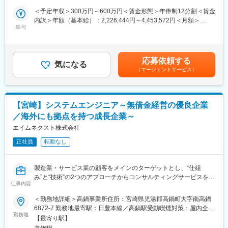
■昇格例：
システム要件に落とし込み、設計や設定、運用等、上流から下流
＜予定年収＞300万円～600万円＜賃金形態＞年俸制12分割＜賃金
【SE:セールスエンジニア】
までを幅広く担当していただきます。
内訳＞年額（基本給）：2,226,444円～4,453,572円＜月額＞
・契約社員グレードBからグレードAへ昇格：最短7か月、平均1年
第三者視点でのお客様情報システム部門の改善としての役割を期
給与
250,000円～500,000円（12分割）（一律手当を含む）＜昇給有無
4か月
待します。
＞有＜残業手当＞有＜給与補足＞経験・スキルにより前後する可
・契約社員グレードAから正社員への昇格：最短6か月、平均1年9
そのため、技術的なスキル以外にも、お客様への説明やベンダと
能性あり。「月額」は裁量労働時間分として月45時間の時間外勤
か月
の調整等の
務手当を含む。時間外労働の有無に関わらず支給。尚、経験・ス
応募依頼する
折衝経験がある方を歓迎します。
気になる
キルが浅い場合は固定残業制となり、「月額」は固定残業代とし
■給与制度：
（エージェントサービス）
【サーバOS】WindowsやLinux系
て月45時間分(64,463円~128,869円)を含む。45時間を超えた分は
・固定給に加えNTTグループ唯一のインセンティブ制度を導入。
【ネットワーク機器】CiscoのASAやCatalyst等
別途支給。賃金はあくまでも目安の金額であり、選考を通じて上
自身の頑張りが給与にしっかり反映される環境です。
下する可能性があります。月給(月額)は固定手当を含めた表記で
■具体的な業務例：
す。
■入社後の研修：
【宮崎】システムエンジニア～無借金経営の優良企業
・要望ヒアリング、ソリューション選定／提案
・中途採用では珍しい手厚い新人研修あり！未経験からスキルを
／海外にも拠点を持つ成長企業～
・ソリューション導入（設計、マウントや配線、config等設
身につけられる環境です。
定）、運用保守
エイムネクスト株式会社
・職種によって研修期間は異なります。
・拠点構築、ネットワーク・インフラの改善コンサルティング
・オンライン研修と集合研修を組み合わせた内容となっており、
正社員
転勤なし
や、運用支援
集合研修については大阪市内の会場で開催します。
・障害、サービスデスク対応
※通勤不可の方には宿泊を手配いたします。
製造業・サービス業の顧客をメインのターゲットとし、“仕組
■就業環境：
変更の範囲：会社の定める業務
み”と“技術”の2つのアプローチからコンサルティングサービスを展
・20～30代の社員が活躍中です。
仕事内容
開している当社の宮崎事業所にてシステムの設計及び開発をお任
・「サーバ構築経験はあるけど、ネットワークは経験ない」等、
せします。
＜勤務地詳細＞高鍋事業所住所：宮崎県児湯郡高鍋町大字南高鍋
片方のみの経験でも歓迎します。まずは新メンバーとして現場／
■職務詳細：
6872-7 勤務地最寄駅：日豊本線／高鍋駅受動喫煙対策：屋内全面
製品知識を深めていただきたいと考えています。
製造業やサービス業における、業務システムおよび組込ソフトの
勤務地
禁煙
■当社について：
【最寄り駅】
設計や開発を行っていただきます。当社のニアショア拠点とし
製造業・サービス業の企業をメインターゲットとして、業務効率