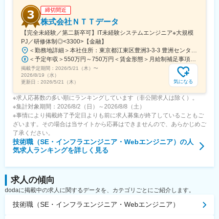
締切間近
株式会社ＮＴＴデータ
【完全未経験／第二新卒可】IT未経験システムエンジニア※大規模
PJ／研修体制◎<3300>【金融】
＜勤務地詳細＞本社住所：東京都江東区豊洲3-3-3 豊洲センタービル勤務地最寄駅： 東京メトロ有楽町線／豊洲駅受動喫煙対策：屋内喫煙可能場所あり変更の範囲：会社の定める事業所（リモートワーク含む）
＜予定年収＞550万円～750万円＜賃金形態＞月給制補足事項なし＜賃金内訳＞月額（基本給）：270,000円～310,000円＜月給＞270,000円～310,000円＜昇給有無＞有＜残業手当＞有＜給与補足＞※詳細は面接時にお伝えします賃金はあくまでも目安の金額であり、選考を通じて上下する可能性があります。月給(月額)は固定手当を含めた表記です。
掲載予定期間：
2026/5/21（木）
〜
2026/8/19（水）
気になる
更新日：
2026/5/21（木）
※求人応募数の多い順にランキングしています（非公開求人は除く）。
※集計対象期間：2026/8/2（日）～2026/8/8（土）
※事情により掲載終了予定日よりも前に求人募集が終了していることもご
ざいます。その場合は当サイトから応募はできませんので、あらかじめご
了承ください。
技術職（SE・インフラエンジニア・Webエンジニア）
の人
気求人ランキングを詳しく見る
求人の傾向
dodaに掲載中の求人に関するデータを、カテゴリごとにご紹介します。
技術職（SE・インフラエンジニア・Webエンジニア）