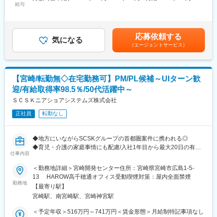
どの課題に対し、
給与
250,890円＜昇給有無＞有＜残業手当＞有＜給与補足＞その他手
ンフラ事業では、累計登録件数3,400万件（国内シェア83%）を超
通信・クラウド・セキュリティなどの商材を組み合わせ、
当・前職・経験・資格に基づく手当／最大30,000円・リモートワ
える実績を持つ「お名前.com byGMO」、クラウド・ホスティン
提案内容の設計や要件整理など上流工程を担当します。
ーク手当／日毎200円〇想定年収は年2回の賞与、残業時間10時
グ事業では最新技術を駆使した生成AI分野などのニーズに応える
単なる技術サポートではなく、
間/月の手当が含まれます。賃金はあくまでも目安の金額であり、
高水準のクラウドサービス「GMO GPUクラウド」。また、
応募依頼する
顧客の課題に基づいた提案内容の検討・設計に関わるポジション
気になる
選考を通じて上下する可能性があります。月給(月額)は固定手当を
「ConoHa WING」や「ConoHa VPS」などのサーバーサービス
（エージェントサービス）
です。
含めた表記です。
を多様に展開しています。
◇具体的な業務内容
営業に同行し、顧客課題の技術的観点からの整理
【宮崎/転勤無◇在宅勤務可】PM/PL候補～UIターン歓
提案内容の検討・構成設計
迎/有給取得率98.5％/50代活躍中～
ICT商材（ネットワーク／クラウド／セキュリティ）の選定・組み
合わせ
ＳＣＳＫニアショアシステムズ株式会社
導入に向けた検証・設計・技術支援
正社員
転勤なし
導入後のフォロー・改善提案
◇この仕事の魅力
◆地方にいながらSCSKグループの首都圏案件に携われる◎
提案内容の検討や設計など、上流工程に関われるポジション
◆育児・介護の家庭事情にも配慮/入社1年目から最大20日の有給
技術知識を活かし、顧客課題の解決に直接貢献できる
仕事内容
休暇支給！働きやすさ抜群
営業・SE・パートナーと連携し、プロジェクト全体に関われる
＜勤務地詳細＞宮崎開発センター住所：宮崎県宮崎市広島1-5-
自治体・地域企業を支え、地域の課題解決・発展に関われる
下記URLから当社の雰囲気を感じていただけます！
13 HAROW高千穂通オフィス受動喫煙対策：屋内全面禁煙
ITスキルと提案力の両方を身につけ、キャリアの幅を広げられる
https://uij-turn-scskns.com/
勤務地
【最寄り駅】
◇研修について
宮崎駅、南宮崎駅、宮崎神宮駅
■業務内容：
商材の学習が欠かせないポジションですが安心して成長できる環
これまでのご経験に応じて下記業務をお任せします。PM層はプロ
＜予定年収＞516万円～741万円＜賃金形態＞月給制特記事項なし
境です。
ジェクト全体の推進、PL層はサブチーム（5～10名）のリードを