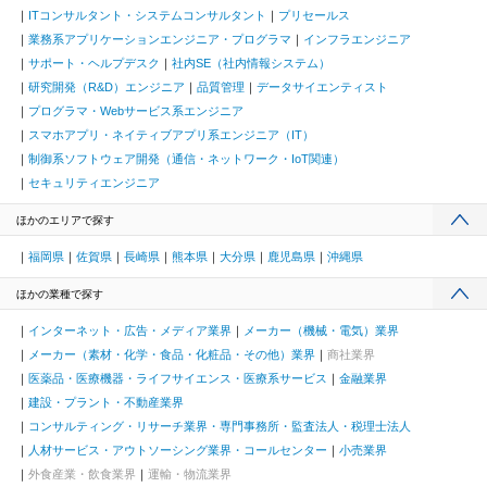
ITコンサルタント・システムコンサルタント
プリセールス
業務系アプリケーションエンジニア・プログラマ
インフラエンジニア
サポート・ヘルプデスク
社内SE（社内情報システム）
研究開発（R&D）エンジニア
品質管理
データサイエンティスト
プログラマ・Webサービス系エンジニア
スマホアプリ・ネイティブアプリ系エンジニア（IT）
制御系ソフトウェア開発（通信・ネットワーク・IoT関連）
セキュリティエンジニア
ほかのエリアで探す
福岡県
佐賀県
長崎県
熊本県
大分県
鹿児島県
沖縄県
ほかの業種で探す
インターネット・広告・メディア業界
メーカー（機械・電気）業界
メーカー（素材・化学・食品・化粧品・その他）業界
商社業界
医薬品・医療機器・ライフサイエンス・医療系サービス
金融業界
建設・プラント・不動産業界
コンサルティング・リサーチ業界・専門事務所・監査法人・税理士法人
人材サービス・アウトソーシング業界・コールセンター
小売業界
外食産業・飲食業界
運輸・物流業界