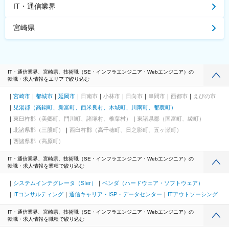
IT・通信業界
宮崎県
IT・通信業界、宮崎県、技術職（SE・インフラエンジニア・Webエンジニア）の
転職・求人情報をエリアで絞り込む
宮崎市
都城市
延岡市
日南市
小林市
日向市
串間市
西都市
えびの市
児湯郡（高鍋町、新富町、西米良村、木城町、川南町、都農町）
東臼杵郡（美郷町、門川町、諸塚村、椎葉村）
東諸県郡（国富町、綾町）
北諸県郡（三股町）
西臼杵郡（高千穂町、日之影町、五ヶ瀬町）
西諸県郡（高原町）
IT・通信業界、宮崎県、技術職（SE・インフラエンジニア・Webエンジニア）の
転職・求人情報を業種で絞り込む
システムインテグレータ（SIer）
ベンダ（ハードウェア・ソフトウェア）
ITコンサルティング
通信キャリア・ISP・データセンター
ITアウトソーシング
IT・通信業界、宮崎県、技術職（SE・インフラエンジニア・Webエンジニア）の
転職・求人情報を職種で絞り込む