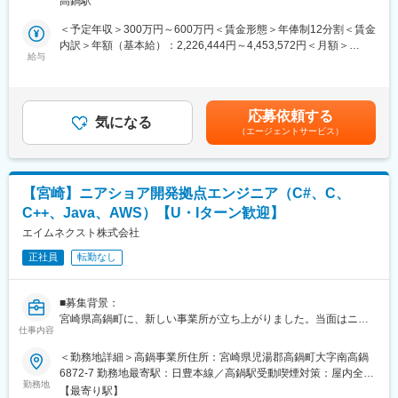
高鍋駅
て、拠点のベースを作り、将来的には地場産業（農業、製造業、
化に留まらず、新規ビジネスの創出をサポートするコンサルティ
サービス業）との協業により新規事業の開発を計画しています。
＜予定年収＞300万円～600万円＜賃金形態＞年俸制12分割＜賃金
ング会社として事業を展開しています。
また、新拠点の立ち上げになるので、立ち上げのリーダーとして
内訳＞年額（基本給）：2,226,444円～4,453,572円＜月額＞
また、設立時よりグローバルに事業を展開していくというVISION
活躍していただくことを期待します。
給与
250,000円～500,000円（12分割）（一律手当を含む）＜昇給有無
を持っていたため、設立2年目には中国に現地法人を設立、その後
【開発言語】
＞有＜残業手当＞有＜給与補足＞経験・スキルにより前後する可
ベトナムにも現地法人を設立しています。今後も拠点設立を計画
C++・C#・Javaがメイン
能性あり。「月額」は裁量労働時間分として月45時間の時間外勤
しています。
■職場環境：
務手当を含む。時間外労働の有無に関わらず支給。尚、経験・ス
応募依頼する
・配属部署は20～30代の社員が活躍中です。
気になる
キルが浅い場合は固定残業制となり、「月額」は固定残業代とし
変更の範囲：会社の定める業務
（エージェントサービス）
・目に見える貢献とやりがいを、顧客とのインタラクションから
て月45時間分(64,463円~128,869円)を含む。45時間を超えた分は
感じられる業務です。
別途支給。賃金はあくまでも目安の金額であり、選考を通じて上
・当社は多様な事業を行っているため、多彩な人材が揃ってお
下する可能性があります。月給(月額)は固定手当を含めた表記で
り、良い影響や刺激を周りから受けることができます。
す。
【宮崎】ニアショア開発拠点エンジニア（C#、C、
・無借金経営、毎年黒字、財務体質も優良で、安定したキャリア
C++、Java、AWS）【U・Iターン歓迎】
を形成することが可能です。
■当社について：
エイムネクスト株式会社
海外へ積極展開、国内も多国籍な仲間が集まる、「コンサルティ
正社員
転勤なし
ング」と「技術」の会社です。製造業、サービス業を中心とする
お客様向けに『仕組み（ビジネス）』と『技術（エンジニアリン
グ）』、二つの視点からコンサルティングサービスを提供してい
■募集背景：
ます。
宮崎県高鍋町に、新しい事業所が立ち上がりました。当面はニア
【多国籍な環境】
仕事内容
ショア拠点としてベースを作り、そのうえで地元企業や観光産業
中国とベトナムに現地法人あり。今後もアジアや南米など中心に
とも協業していきたいと考えています。そこで、システム開発能
＜勤務地詳細＞高鍋事業所住所：宮崎県児湯郡高鍋町大字南高鍋
積極的に展開予定です。日本オフィスも多国籍な環境です。 将来
力があり宮崎で働きたい方を募集しています。
6872-7 勤務地最寄駅：日豊本線／高鍋駅受動喫煙対策：屋内全面
グローバルなキャリアプランを考えている方にはおすすめです。
「拠点立上げのリーダーとして活躍したい」
勤務地
禁煙
若手社員が立候補し、社長の海外出張への同行も可能です。
【最寄り駅】