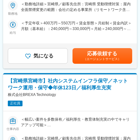
■業務内容：
当社独占のプロジェクトも多数あり、当社だからこそ挑戦できる
＜勤務地詳細＞宮崎県／顧客先住所：宮崎県 受動喫煙対策：屋内
◇不動産業者向けのAWS ECS上で稼働するWebシステムの開発を
仕事があります。
全面禁煙変更の範囲：会社の定める事業所（リモートワーク含
担当します。
＜キャリアドック制度＞
勤務地
む）
※Docker、Angular、React、Node.jsを使用し、幅広いスキルを習
同業他社では希望する仕事があっても、会社の都合で挑戦できな
＜予定年収＞400万円～550万円＜賃金形態＞月給制＜賃金内訳＞
得できるチャンスです。
いという事も転職理由の1つです。
月額（基本給）：240,000円～330,000円＜月給＞240,000円～
当社では専任のキャリアアドバイザーがおり、キャリアアドバイ
給与
330,000円＜昇給有無＞有＜残業手当＞有＜給与補足＞※スキル経
■具体的には：
ザーが社内に働きかける事で希望する仕事への挑戦を後押ししま
験年数を考慮し話し合いの上、優遇します。■普通残業／深夜残業
◇AWSのECS（Elastic Container Service）上で稼働するWebシ
す。
手当：1分単位で支給■賞与：年2回（7月・12月）■昇給：年1回
ステムの構築。
エンジニアの遣り甲斐を大切にする当社だからこその取り組みで
（4月）賃金はあくまでも目安の金額であり、選考を通じて上下す
◇Dockerを利用した開発環境の設定と運用
す。
応募依頼する
気になる
る可能性があります。月給(月額)は固定手当を含めた表記です。
◇フロントエンドの開発（Angular、React）およびバックエンド
＜FA制度＞
（エージェントサービス）
の開発（Node.js）
エンジニアの方を対象に社内でのキャリアチェンジを支援する制
度です。
■当ポジションの魅力：
転職をする必要なく、社内での新しいキャリアを形成し、貴方の
【宮崎県宮崎市】社内システムインフラ保守／ネット
◇フロントエンドからバックエンドまで、幅広いWebシステムの
エンジニアとしての可能性を広げる事が可能です。
開発スキルを習得可能
ワーク運用・保守◆年休123日／福利厚生充実
◇Dockerのコンテナ技術やAWSのクラウド技術を習得できる環境
変更の範囲：会社の定める業務
株式会社BREXA Technology
◇長期の開発・保守プロジェクトで腰を据えて作業が可能
◇チームでの協力を通じて達成感を得られる環境
正社員
■当社だからこそ実現できるエンジニアとしての未来がある：
＜幅広い案件を多数保有／福利厚生・教育体制充実の中でキャリ
＜お取引社数3,900社＞
アアップ可能＞
同業他社と比較をしても圧倒的なお取引社数を誇る当社。
仕事内容
当社独占のプロジェクトも多数あり、当社だからこそ挑戦できる
■業務概要：
仕事があります。
＜勤務地詳細＞宮崎県／顧客先住所：宮崎県 受動喫煙対策：屋内