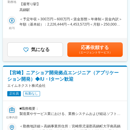
リケーション/システム開発、組み込みSW開発、インフラ導入及
勤務地
禁煙
地元での生活コストを抑えながら、安定した収入と働き方を実現
【最寄り駅】
び保守運用サポート等を行っています。
高鍋駅
また高鍋独自の事業として、産業/公共分野での効率化や課題解決
■採用背景：
を実現するスマートタウン事業、地域企業のITサポート事業、地
＜予定年収＞300万円～600万円＜賃金形態＞年俸制＜賃金内訳＞
「医療DX令和ビジョン2030」の提言の元、全国医療情報プラッ
域の観光資源を活用した宿泊事業も推進しています。今後に向け
年額（基本給）：2,226,444円～4,453,572円＜月額＞250,000円
トフォームでの情報の共有・交換を可能にするため、電子カルテ
ての様々なアイディアがあり、高鍋町と共に成長したいと考えて
給与
～500,000円（12分割）（一律手当を含む）＜昇給有無＞有＜残
の規格標準化の整備を推進する施策が進んでいます。標準的なデ
います。
業手当＞有＜給与補足＞経験・スキルにより前後する可能性あ
ータ項目や電子的仕様を定め、国として標準規格化がある中で、
新しいことにも進んで取り組める、エネルギッシュなエンジニア
り。「月額」は裁量労働時間分として月45時間の時間外勤務手当
全国の医療機関で電子カルテ含めたシステム導入が進んでいま
の方を歓迎します。
を含む。時間外労働の有無に関わらず支給。尚、経験・スキルが
す。マーケットが大きくなり、会社が成長し増加する取引に対し
応募依頼する
気になる
浅い場合は固定残業制となり、「月額」は固定残業代として月45
て、社員が足りていない為の計画増員です。
（エージェントサービス）
■職務概要：
時間分(64,463円~128,869円)を含む。45時間を超えた分は別途支
ITインフラ(サーバやNW)について、お客様の要望をシステム要件
給。賃金はあくまでも目安の金額であり、選考を通じて上下する
■当社の特徴：
に落とし込み、設計や設定、運用等、上流から下流まで幅広く業
可能性があります。月給(月額)は固定手当を含めた表記です。
・無借金経営の安定企業
務を行います。
・自社開発製品を持つ「メーカー」として、ユーザーインの視点
【宮崎】ニアショア開発拠点エンジニア（アプリケー
▼具体的には下記業務をお任せします：
を重視
ション開発）◆/U・Iターン歓迎
（業務例）
・医療現場の声を反映したシステム開発で高い評価
・要望ヒアリング、ソリューション選定/提案
エイムネクスト株式会社
・ソリューション導入（設計、マウントや配線、config等設
変更の範囲：会社の定める業務
正社員
転勤なし
定）、運用保守
・小規模ネットワーク拠点構築
・障害、サービスデスク対応
■職務概要：
・ネットワーク、サーバ等インフラの構築／運用支援
製造業やサービス業における、業務システムおよび組込ソフトの
仕事内容
設計や開発を行います。
■当社の特徴：
▼具体的には下記業務をお任せします：
＜勤務地詳細＞高鍋事業所住所：宮崎県児湯郡高鍋町大字南高鍋
・製造業やサービス業のお客様を中心に、コンサルティングサー
（業務例）