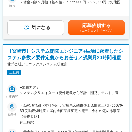
＜賃金内訳＞月額（基本給）：275,000円～397,000円その他固定
入社後はICT、ITの知識を取得できるよう基礎から研修。その後は
担っていただくケースが多いです。
給与
手当/月：5,500円固定残業手当/月：58,075円～83,325円（固定残
OJTで先輩と共に案件に関わりながらスキルを習得。スキル・知
・プロジェクトのQCDの推進：基幹／業務システムの保守・運用
業時間25時間0分/月）超過した時間外労働の残業手当は追加支給
識を培う学習環境があるので安心してください。
（リモート・エンハンス）におけるWBS作成、進捗／品質／リス
＜月給＞338,575円～485,825円（一律手当を含む）＜昇給有無＞
その他にもビジネスマナー、情報セキュリティ、商材知識、実業
ク管理、レビュー推進
有＜残業手当＞有＜給与補足＞■昇給：年1回（7月）※前年度昇給
務スキル等の内容をWeb配信や定期的な集合研修、現場でのOJT
応募依頼する
・顧客との信頼関係構築：SCSKやエンド顧客との折衝、提案、
気になる
実績あり■賞与：年2回 合計4.0ヶ月分■その他定額手当：リモー
を通じてフォローを行います。
（エージェントサービス）
報告業務
トワーク推進手当 1,500円／学び手当 4,000円※別途、役割管理手
・メンバーマネジメント（マネジメント人数：5人～20人程度）
当（対象者のみ）支給あり賃金はあくまでも目安の金額であり、
◇働き方
・チームビルディングと育成：若手SE／PGへの技術・業務指
選考を通じて上下する可能性があります。月給(月額)は固定手当を
フルフレックス（コアタイムなし）・リモートワーク可
導、成長支援
含めた表記です。
残業月平均13時間／完全週休2日制（土日祝）
【宮崎市】システム開発エンジニア※生活に密着したシ
ライフステージに応じた柔軟な働き方が可能です。
ステム多数／要件定義からお任せ／残業月20時間程度
＜宮崎拠点でのプロジェクト例＞
・ERP：5～10名程度／カスタマイズ対応や導入支援中心
株式会社フェニックスシステム研究所
・金融系PJ：10～30名規模／2～5年の中～長期プロジェクトが中
変更の範囲：会社の定める業務
正社員
心
■キャリアパス：
■業務内容：
PL/PMとして現場力を磨いた後に「課長」「部長」などのライン
システムクリエイター（要件定義から設計、開発、テスト、運
職としての道もございます。
仕事内容
用）として、ソリューション開発に関わっていただく業務。
過去事例として入社時にWeb系システム開発（Java）のPL経験を
＜勤務地詳細＞本社住所：宮崎県宮崎市佐土原町東上那珂16079-
お持ちだった方が、ご入社後3年で金融業界向けシステム刷新プロ
■案件
35 受動喫煙対策：屋内全面禁煙変更の範囲：会社の定める事業所
ジェクトのPMとして20名規模のチームを統括。その後5年目には
宮崎本社では、EMG（イー・アンド・エムグループ）の開発中核
勤務地
（リモートワーク含む）
複数PJを束ねるテクニカルマネージャへとキャリアアップしてい
【最寄り駅】
基地として、比較的大型で生活に密着したプロジェクトが継続的
ます。
佐土原駅
に動いています。具体的には新聞、放送、電力、通信、住宅、医
療、プリンター、地図、ブライダルなど多種多様なプロジェクト
＜予定年収＞320万円～600万円＜賃金形態＞月給制補足事項なし