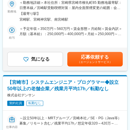
＜勤務地詳細＞本社住所：宮崎県宮崎市柳丸町85 勤務地最寄駅：
はなく、クライアントのビジネスにも貢献できるような提案をお
◇◆クライアント課題解決/宮崎県内企業サポート/行政・学校関連
日豊本線／宮崎駅受動喫煙対策：屋内全面禁煙変更の範囲：会社
こなっています。
支援/働き方◎◇◆
勤務地
の定める事業所
【最寄り駅】
変更の範囲：無
宮崎駅、宮崎神宮駅、南宮崎駅
■担当業務
◇要件定義をもとに、お客様とのMTGを通して各種設計書類の作
＜予定年収＞350万円～560万円＜賃金形態＞月給制＜賃金内訳＞
成を行っていただきます。
月額（基本給）：250,000円～400,000円＜月給＞250,000円～
・PMと一緒に要件を確認し、各種設計書の作成を行います。
給与
400,000円＜昇給有無＞有＜残業手当＞有＜給与補足＞■昇給：年
・プロジェクト規模によっては仕様策定から入ることもありま
1回■賞与：年2回（2ヶ月分）賃金はあくまでも目安の金額であ
す。
り、選考を通じて上下する可能性があります。月給(月額)は固定手
◇開発業務を担当するメンバーへ仕様・設計内容説明、プログラ
当を含めた表記です。
応募依頼する
マーが作成した成果物レビューを行います
気になる
（エージェントサービス）
・要件通りのプログラムができているかレビューおよびテストを
行います
■開発言語：
【宮崎市】システムエンジニア・プログラマー◆設立
HTML、Javascript（Vue.js、React.js、Node.js）、
50年以上の老舗企業／残業月平均17h／転勤なし
PHP（CAKEPHP） Java等
株式会社デンサン
■特徴：
契約社員
転勤なし
SEのまとめた設計書を元にプログラムを作成し、基本的にはチー
ムで進めていきます。取引先の業務システムやWebサイトの管理
システムなど幅広い案件に携われます。これまでは航空会社の業
～設立50年以上・MRTグループ／宮崎本社／SE・PG（Java等）
務システムの開発やテレビ局のWebサイトの構築などの実績があ
募集／リモート含む／残業平均17h／想定年収320～420万～
り、企業が抱える課題をITの力で解決しています。
仕事内容