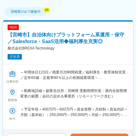
宮崎県
のみで募集中
NEW
【宮崎市】自治体向けプラットフォーム系運用・保守
／Salesforce・SaaS活用◆福利厚生充実◎
株式会社BREXA Technology
正社員
～年間休日123日／残業月20時間程度／福利厚生・教育体制充実
／定年65歳・定着率90％以上の長期就業環境～
仕事内容
■仕事内容：
＜勤務地詳細＞顧客先住所：宮崎県 受動喫煙対策：屋内全面禁煙
自治体向けプラットフォーム系運用・保守業務をお任せ致しま
変更の範囲：会社の定める事業所（リモートワーク含む）
す。
勤務地
＜予定年収＞400万円～600万円＜賃金形態＞月給制＜賃金内訳＞
■業務内容：
月額（基本給）：250,000円～350,000円＜月給＞250,000円～
ご入社後に担当いただく想定配属先の業務は、 自治体向けプラッ
給与
350,000円＜昇給有無＞有＜残業手当＞有＜給与補足＞※経験、能
トフォーム系運用・保守業務です。
力、スキル等を考慮し、弊社規定により決定します。■普通残業／
具体的には以下の業務をお任せします。
深夜残業手当：1分単位で支給■賞与：年2回（7月・12月）■昇
・プラットフォーム系（主にSalesforceなどのSaaS）の運用／保