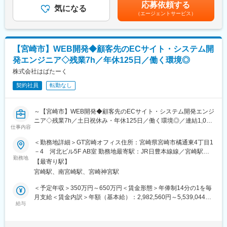
給：年1回（4月）賃金はあくまでも目安の金額であり、選考を通
守
応募依頼する
気になる
じて上下する可能性があります。月給(月額)は固定手当を含めた表
・システムの設定変更やユーザー管理、アクセス権限管理
（エージェントサービス）
記です。
・折衝／調整（トラブル対応含む）
・利用部門からの問い合わせ対応、マニュアル整備
・改善提案、業務効率化支援
【宮崎市】WEB開発◆顧客先のECサイト・システム開
■当社だからこそ実現できるエンジニアとしての未来がある：
発エンジニア◇残業7h／年休125日／働く環境◎
＜お取引社数3,900社＞
株式会社はばたーく
同業他社と比較をしても圧倒的なお取引社数を誇る当社。
当社独占のプロジェクトも多数あり、当社だからこそ挑戦できる
契約社員
転勤なし
仕事があります。
＜FA制度＞
～【宮崎市】WEB開発◆顧客先のECサイト・システム開発エンジ
エンジニアの方を対象に社内でのキャリアチェンジを支援する制
ニア◇残業7h／土日祝休み・年休125日／働く環境◎／連結1,000
度です。
仕事内容
名超グループ企業／グループ約30社&オフショアの開発リソース
転職をする必要なく、社内での新しいキャリアを形成し、貴方の
を基にテスト支援等の新サービスを始動～
エンジニアとしての可能性を広げる事が可能です。
＜勤務地詳細＞GT宮崎オフィス住所：宮崎県宮崎市橘通東4丁目1
－4 河北ビル5F AB室 勤務地最寄駅：JR日豊本線線／宮崎駅駅
■職務内容：
■働く環境：
勤務地
受動喫煙対策：屋内全面禁煙変更の範囲：無
【最寄り駅】
企業向けWEBシステム開発、ECシステム構築、デジタルマーケテ
◎年間休日：123日
宮崎駅、南宮崎駅、宮崎神宮駅
ィング関連システム開発など、それらにおけるプログラミング業
◎全社月平均残業時間：約20時間
務を担当していただきます。
◎定年：65歳（その後も契約社員として継続可能）
＜予定年収＞350万円～650万円＜賃金形態＞年俸制14分の1を毎
◎福利厚生：家賃補助制度、資格取得支援、家族手当あり
月支給＜賃金内訳＞年額（基本給）：2,982,560円～5,539,044円
■具体的には：
給与
固定残業手当/月：36,960円～68,640円（固定残業時間20時間0分/
・WEBシステム開発プログラマー
■スキルアップ支援体制：
月）超過した時間外労働の残業手当は追加支給＜月額＞250,000
・システム詳細設計
・24時間365日好きな時間に技術系動画や勉強が可能です。
円～464,286円（14分割）（一律手当を含む）＜昇給有無＞有＜