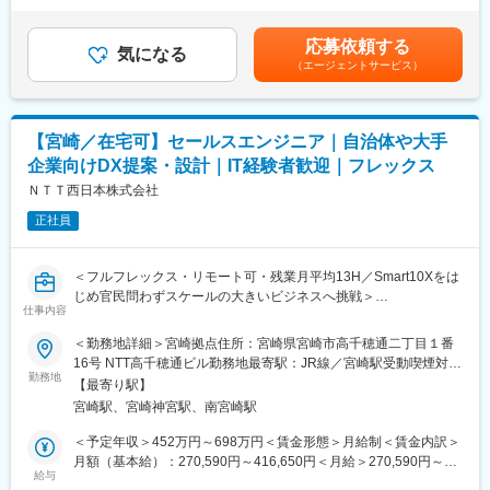
種の顧客に対しワンストップでのサービス提供が可能となりまし
WEBサイトの構築を担当していただきます。
（12分割）（一律手当を含む）＜昇給有無＞有＜残業手当＞有＜
た。
給与補足＞※経験・能力等を考慮し、当社規定にて優遇します。■
応募依頼する
【具体的には】
気になる
昇降給：年4回（1月・4月・7月・10月）賃金はあくまでも目安の
（エージェントサービス）
◇ランディングページ、スマホサイト、ツール管理画面などの制
金額であり、選考を通じて上下する可能性があります。月給(月額)
変更の範囲：会社の定める業務
作
は固定手当を含めた表記です。
◇HTML/CSS/JS・PHP(各種フレームワーク含む)]を用いたWEB
サイトの構築
【宮崎／在宅可】セールスエンジニア｜自治体や大手
企業向けDX提案・設計｜IT経験者歓迎｜フレックス
【メンバー指導・育成業務】
◇リーダー候補としてチームメンバーの技術サポート
ＮＴＴ西日本株式会社
◇他リーダーと連携してチーム体制の強化と安定化の推進
正社員
【携わるサービス】
・ドメインサービス 「お名前.com」
＜フルフレックス・リモート可・残業月平均13H／Smart10Xをは
・レンタルサーバーサービス 「ConoHa」
じめ官民問わずスケールの大きいビジネスへ挑戦＞
・プロバイダーサービス 「GMOとくとくBB」
仕事内容
上記以外にもコーポレートサイトや九州採用サイトなど弊社が提
◇魅力ポイント◇
＜勤務地詳細＞宮崎拠点住所：宮崎県宮崎市高千穂通二丁目１番
供している多くのサービス・Webサイトに関わっていただけま
◆ICT業界未経験から活躍
16号 NTT高千穂通ビル勤務地最寄駅：JR線／宮崎駅受動喫煙対
す。
入社後は基礎を学んだ後に先輩と案件に関わりながらスキルを習
勤務地
策：屋内全面禁煙変更の範囲：採用ブロック内で勤務地変更の可
【最寄り駅】
得。
能性あり
■魅力：
宮崎駅、宮崎神宮駅、南宮崎駅
商品知識や営業力を向上させる研修や通信教育／e-ラーニング等
・大規模サイトのバックエンドやフロントエンドを支えるエンジ
自ら学ぶことが出来る環境がありますので未経験でも安心して就
＜予定年収＞452万円～698万円＜賃金形態＞月給制＜賃金内訳＞
ニアと切磋琢磨できる環境があります。
業できます。
月額（基本給）：270,590円～416,650円＜月給＞270,590円～
・国内シェアNo.1サービスに携わるため、あなたが制作したもの
お客様も既存のみ、スパンの長い案件が多いので過程重視の評価
給与
416,650円＜昇給有無＞有＜残業手当＞有＜給与補足＞その他手
を多くの人たちが目にすることになります。