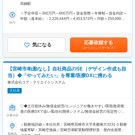
「システム開発以外にも、宮崎の農業・観光産業と協業して新し
高鍋駅
いビジネスを作り上げたい」
といった興味をお持ちの方を歓迎します。一緒に新しい拠点をつ
＜予定年収＞300万円～600万円＜賃金形態＞年俸制＜賃金内訳＞
くりあげましょう。
年額（基本給）：2,226,444円～4,453,572円＜月額＞250,000円
給与
～500,000円（12分割）（一律手当を含む）＜昇給有無＞有＜残
■職務概要：
業手当＞有＜給与補足＞経験・スキルにより前後する可能性あ
製造業やサービス業における、業務システムおよび組込ソフトの
り。「月額」は裁量労働時間分として月45時間の時間外勤務手当
設計や開発を行います。
を含む。時間外労働の有無に関わらず支給。尚、経験・スキルが
応募依頼する
▼具体的には下記業務をお任せします：
気になる
浅い場合は固定残業制となり、「月額」は固定残業代として月45
（エージェントサービス）
（業務例）
時間分(64,463円~128,869円)を含む。45時間を超えた分は別途支
・Webアプリケーションの開発保守
給。賃金はあくまでも目安の金額であり、選考を通じて上下する
・デスクトップアプリケーションの開発保守
可能性があります。月給(月額)は固定手当を含めた表記です。
・組み込みソフトウェアの開発保守
【宮崎市/転勤なし】自社商品のSE（デザイン作成も担
・ネットワーク、サーバ等インフラの構築／運用支援
当）◆「やってみたい」を尊重/医療DXに携わる
場産業（農業、製造業、サービス業）との協業により、新規事業
の開発も行います。
株式会社コア・クリエイトシステム
正社員
■当社の特徴：
・製造業やサービス業のお客様を中心に、コンサルティングサー
ビスを提供している会社です。ビジネスや業務の視点と、技術の
◇◆土日祝休み/無借金経営/エンジニアが働きやすい環境/政府推
視点の両方を大切にしています。
進の医療DXで追い風/自社開発システム/無借金経営の安定性◇◆
・最初は5名からスタートし、日本で約75名、海外を含めた連結
仕事内容
で約130名、今後も新規事業や海外事業など、これから更に面白
■業務内容：
＜勤務地詳細＞本社住所：宮崎県宮崎市大字本郷南方3231-3 勤務
くなる、成長企業です。従業員と会社と分けて考えるのではな
・電子カルテシステム等の自社製品の開発業務
地最寄駅：宮崎空港線／宮崎空港駅受動喫煙対策：屋内全面禁煙
く、会社作りを一緒に行う、そういう環境に身を置くことができ
・画面設計やUIデザインの作成
勤務地