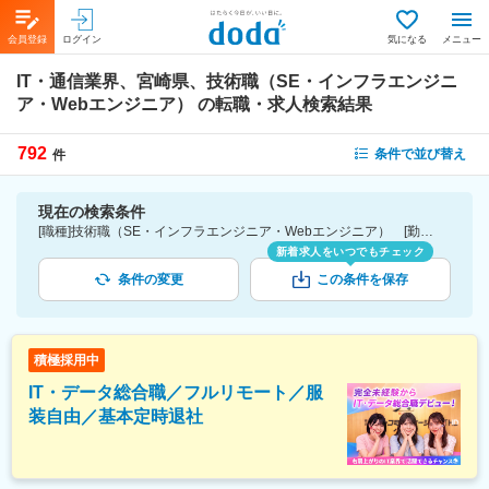
会員登録
ログイン
気になる
メニュー
IT・通信業界、宮崎県、技術職（SE・インフラエンジニ
ア・Webエンジニア）
の転職・求人検索結果
792
条件で並び替え
件
現在の検索条件
[職種]技術職（SE・インフラエンジニア・Webエンジニア） [勤務地]宮崎県 [業種]IT・通信業界
新着求人をいつでもチェック
条件の変更
この条件を保存
積極採用中
IT・データ総合職／フルリモート／服
装自由／基本定時退社