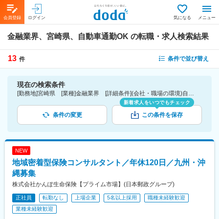
会員登録
ログイン
気になる
メニュー
金融業界、宮崎県、自動車通勤OK
の転職・求人検索結果
13
条件で並び替え
件
現在の検索条件
[勤務地]宮崎県 [業種]金融業界 [詳細条件](会社・職場の環境)自動車通勤OK
新着求人をいつでもチェック
条件の変更
この条件を保存
NEW
地域密着型保険コンサルタント／年休120日／九州・沖
縄募集
株式会社かんぽ生命保険【プライム市場】(日本郵政グループ)
正社員
転勤なし
上場企業
5名以上採用
職種未経験歓迎
業種未経験歓迎