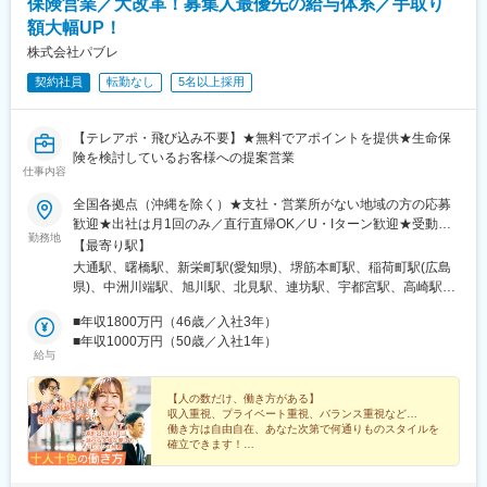
保険営業／大改革！募集人最優先の給与体系／手取り
新町駅、海老名駅(相模線)、岩村田駅、亀島駅、熱田神宮西駅、可
駅、小机駅、西横浜駅、港南台駅、二俣川駅、古淵駅、八丁畷
児駅、泊駅(三重県)、六地蔵駅(京都市営)、八木西口駅、富田駅(大
駅、向河原駅、県立大学駅、本鵠沼駅、海老名駅(相鉄・小田急)、
額大幅UP！
阪府)、恵美須町駅、中百舌鳥駅、阪神国道駅、ハーバーランド
本厚木駅、秦野駅、宮山駅、国府津駅、国母駅、南甲府駅、月江
株式会社パブレ
駅、牛田駅(広島県)、岡田駅(愛媛県)、小倉駅(福岡県)、西鉄香椎
寺駅、上田駅、佐久平駅、市役所前駅(長野県)、北長野駅、茅野
駅、坪井川公園駅、京成船橋駅、豊洲駅、泉体育館駅、東新宿
契約社員
転勤なし
5名以上採用
駅、伊那市駅、平田駅(長野県)、松本駅、豊科駅、鼎駅、長野駅、
駅、戸部駅、西高蔵駅、六地蔵駅(奈良線)、畝傍駅、大国町駅、白
小針駅、越後石山駅、新潟駅、直江津駅、長岡駅、燕三条駅、越
鷺駅、高速神戸駅、西鉄千早駅、打越駅
前東郷駅、追分口駅、敦賀駅、新静岡駅、大場駅、沼津駅、吉原
【テレアポ・飛び込み不要】★無料でアポイントを提供★生命保
駅、清水駅(静岡県)、長沼駅(静岡県)、安倍川駅、西焼津駅、藤枝
険を検討しているお客様への提案営業
駅、掛川駅、遠江一宮駅、御厨駅(静岡県)、遠州小松駅、天竜川
仕事内容
駅、新浜松駅、高師駅、西岡崎駅、桜町前駅、三河豊田駅、平針
駅、大府駅、重原駅、野並駅、浅間町駅、住吉町駅、小坂井駅、
全国各拠点（沖縄を除く）★支社・営業所がない地域の方の応募
芸大通駅、熱田駅、春日井駅(中央本線)、蟹江駅、稲沢駅、土岐市
歓迎★出社は月1回のみ／直行直帰OK／U・Iターン歓迎★受動喫
勤務地
駅、新可児駅、六軒駅(岐阜県)、西岐阜駅、東大垣駅、美乃坂本
煙対策あり：屋内禁煙★転勤なし●支社札幌／札幌市中央区南1条
【最寄り駅】
駅、高山駅、益生駅、白子駅、南四日市駅、南が丘駅、櫛田駅、
西東京／新宿区四谷本塩町名古屋／名古屋市東区葵大阪／大阪市
大通駅、曙橋駅、新栄町駅(愛知県)、堺筋本町駅、稲荷町駅(広島
名張駅、長浜駅、南彦根駅、南草津駅、近江八幡駅、錦駅、丹波
中央区本町広島／広島市南区的場町福岡／福岡市博多区綱場町●営
県)、中洲川端駅、旭川駅、北見駅、連坊駅、宇都宮駅、高崎駅、
口駅、淀駅、六地蔵駅(京阪線)、千代川駅、福知山駅、西舞鶴駅、
業所旭川／旭川市6条通北見／北見市とん田西町仙台／仙台市若林
浦和駅、京成千葉駅、関内駅、相模原駅、北鉄金沢駅、市役所前
学研奈良登美ケ丘駅、新大宮駅、大和八木駅、摂津富田駅、星ケ
区二軒茶屋宇都宮／宇都宮市東宿郷高崎／高崎市鶴見町さいたま
■年収1800万円（46歳／入社3年）
駅(長野県)、音羽町駅、新浜松駅、沼津駅、中岡崎駅、四条駅(京
丘駅(大阪府)、箕面萱野駅、鶴見緑地駅、今宮戎駅、なかもず駅、
／さいたま市浦和区高砂千葉／千葉市中央区新田町横浜／横浜市
■年収1000万円（50歳／入社1年）
都市営)、深井駅、貿易センター駅、手柄駅、富士見町駅(鳥取
給与
萩原天神駅、和泉中央駅、長滝駅、宮前駅、六十谷駅、滝野駅、
中区弁天通相模原／相模原市中央区中央金沢／金沢市南町長野／
県)、岡山駅前駅、西衣山駅、城野駅(日豊本線)、長崎駅前駅、藤
尾上の松駅、西宮北口駅、神戸駅(兵庫県)、飾磨駅、京口駅、伊丹
長野市南千歳静岡／静岡市葵区太田町浜松／浜松市中区大工町沼
崎宮前駅、市役所前駅(鹿児島県)、西４丁目駅、四ツ谷駅、車道
駅(阪急線)、福山駅、東尾道駅、不動院前駅、広電本社前駅、西条
津／沼津市大手町岡崎／岡崎市康生通西京都／京都市下京区綾小
【人の数だけ、働き方がある】
駅、本町駅、的場町駅、呉服町駅(福岡県)、榴ケ岡駅、千葉中央
収入重視、プライベート重視、バランス重視など…
駅(広島県)、東津山駅、鳥取駅、東山公園駅(鳥取県)、松江駅、高
路通新町東入善長寺町堺／堺市中区深井沢町神戸／神戸市中央区
駅、日本大通り駅、長野駅、日吉町駅、浜松駅、烏丸駅、三宮・
働き方は自由自在、あなた次第で何通りものスタイルを
浜駅(島根県)、文化の森駅、教会前駅、伏石駅、宇多津駅、伊予和
浜辺通姫路／姫路市三条町米子／米子市東福原岡山／岡山市北区
花時計前駅、新西大寺町筋駅、城野駅(北九州高速鉄道)、桜町駅
確立できます！
気駅、古泉駅、新居浜駅、岩国駅、下松駅(山口県)、徳山駅、山口
下石井松山／松山市北斎院町北九州／北九州市小倉北区片野新町
(長崎県)、朝日通駅、狸小路駅、市ケ谷駅、千種駅、猿猴橋町駅、
駅(山口県)、居能駅、新下関駅、本城駅、西小倉駅、室見駅、香椎
＃出社は原則月1回 ＃アポ無料提供 ＃インセンで収
長崎／長崎市大黒町熊本／熊本市中央区北千反畑町鹿児島／鹿児
祇園駅(福岡県)、葭川公園駅、馬車道駅、権堂駅、第一通り駅、五