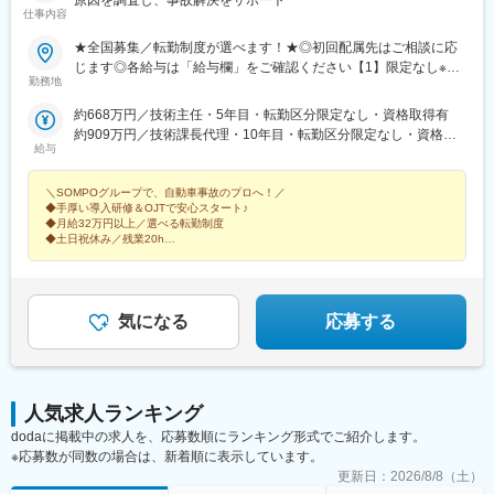
原因を調査し、事故解決をサポート
仕事内容
勝浦駅、倉吉駅、浜田駅、安来駅、津山駅、倉敷駅、西片上駅、
庭瀬駅、瀬戸駅、備前西市駅、東山・おかでんミュージアム駅、
★全国募集／転勤制度が選べます！★◎初回配属先はご相談に応
竹原駅、大竹駅、山麓駅(千光寺山)、三次駅、三原駅、府中駅(広
じます◎各給与は「給与欄」をご確認ください【1】限定なし※全
島県)、徳山駅、阿南駅、阿波池田駅、穴吹駅、吉成駅、宇和島
勤務地
国へ転勤の可能性あり【2】ブロック限定次の（1）～（3）に該
駅、高知駅、後免西町駅、中村駅、小村神社前駅、田辺島通駅、
当する都道府県（1）「主たる勤務地」を含むブロック（2）「主
約668万円／技術主任・5年目・転勤区分限定なし・資格取得有
甘木駅(西鉄線)、奈多駅、西鉄柳川駅、羽犬塚駅、大牟田駅、唐津
たる勤務地」の隣接都道府県（3）居住地から通勤可能な都道府県
約909万円／技術課長代理・10年目・転勤区分限定なし・資格取
駅、伊万里駅、五島町駅、霊丘公園体育館駅、本諫早駅、大学病
※上記内で転居を伴う転勤の可能性あり※採用時に「主たる勤務
給与
得有
院駅、新大村駅、早岐駅、中佐世保駅、八代駅、三角駅、木葉
地」を決定します■北海道ブロック（北海道）■東北ブロック（秋
駅、玉名駅、人吉温泉駅、宮地駅、大分駅、佐伯駅、中津駅(大分
田・青森・山形・宮城・岩手・福島）■関東甲信越ブロック（茨
＼SOMPOグループで、自動車事故のプロへ！／
県)、日田駅、宇佐駅、別府駅(大分県)、鶴崎駅、延岡駅、西都城
城・栃木・群馬・山梨・新潟・長野）■首都圏ブロック（東京・神
◆手厚い導入研修＆OJTで安心スタート♪
駅、宮崎駅、油津駅、小林駅(宮崎県)、日向新富駅、川内駅(鹿児
◆月給32万円以上／選べる転勤制度
奈川・千葉・埼玉）■中部・北陸ブロック（愛知・岐阜・三重・静
島県)、志布志駅、枕崎駅、宮ケ浜駅、国分駅(鹿児島県)、出水
◆土日祝休み／残業20h
岡・石川・富山・福井）■近畿ブロック（大阪・京都・滋賀・奈
駅、壺川駅、新さっぽろ駅、松風町駅、湯の川駅、五所川原駅、
◆年休実質130日～140日／5日以上の連続休暇の取得義務あり！
良・和歌山・兵庫）■中国ブロック（広島・鳥取・島根・山口・岡
◆「ありがとう」と感謝される仕事
盛駅、仙台駅(地下鉄)、西取手駅、今市駅、東宿郷駅、城東駅、西
山）■四国ブロック（香川・徳島・愛媛・高知）■九州ブロック
桐生駅、高田馬場駅、入谷駅(東京都)、牛田駅(東京都)、荒川一中
（福岡・佐賀・長崎・熊本・大分・宮崎・鹿児島・沖縄）【3】地
前駅、千歳船橋駅、立川北駅、青梅街道駅、布田駅、新高島駅、
気になる
応募する
域限定原則「主たる勤務地」または「転居転勤のない範囲」※自宅
江田駅(神奈川県)、新丸子駅、緑町駅、海老名駅(相模線)、西松本
から公共交通機関で90分以内※受動喫煙対策制度あり
駅、桜町駅(長野県)、電気ビル前駅、南富山駅、片原町駅(富山
県)、福井駅(福井県)、岐阜駅、羽島市役所前駅、関駅(岐阜県)、市
民公園前駅、新可児駅、美薗中央公園駅、瑞穂区役所駅、水野
人気求人ランキング
駅、島ノ関駅、水口石橋駅、一乗寺駅、宇治駅(奈良線)、野田阪神
駅、和泉大宮駅、ＪＲ河内永和駅、みなと元町駅、さくら夙川
dodaに掲載中の求人を、応募数順にランキング形式でご紹介します。
駅、高田駅(奈良県)、香芝駅、倉敷市駅、山頂駅(千光寺山)、高知
※応募数が同数の場合は、新着順に表示しています。
駅前駅、後免中町駅、東新木駅、甘木駅(甘木鉄道線)、長崎駅前
更新日：
2026/8/8（土）
駅、島原船津駅、原爆資料館駅、佐世保中央駅、人吉駅、奥武山