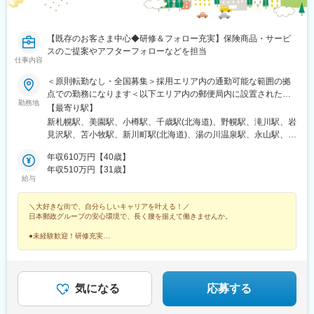
駅、三田駅(兵庫県)、和田山駅、畦野駅、京口駅、北条町駅、志染
駅、千本駅、相生駅(兵庫県)、葉多駅、西脇市駅、大和高田駅、五
条駅(奈良県)、近鉄下田駅、学園前駅(奈良県)、紀伊田辺駅、紀伊
【既存のお客さま中心◆研修＆フォロー充実】保険商品・サービ
勝浦駅、倉吉駅、浜田駅、安来駅、津山駅、倉敷駅、西片上駅、
スのご提案やアフターフォローなどを担当
庭瀬駅、瀬戸駅、備前西市駅、東山・おかでんミュージアム駅、
仕事内容
竹原駅、大竹駅、山麓駅(千光寺山)、三次駅、三原駅、府中駅(広
＜原則転勤なし・全国募集＞採用エリア内の通勤可能な範囲の拠
島県)、徳山駅、阿南駅、阿波池田駅、穴吹駅、吉成駅、宇和島
点での勤務になります＜以下エリア内の郵便局内に設置されたか
駅、高知駅、後免西町駅、中村駅、小村神社前駅、田辺島通駅、
勤務地
んぽサービス部＞■北海道エリア：北海道■東北エリア：青森県、
【最寄り駅】
甘木駅(西鉄線)、奈多駅、西鉄柳川駅、羽犬塚駅、大牟田駅、唐津
岩手県、宮城県、秋田県、山形県、福島県■関東エリア：茨城県、
駅、伊万里駅、五島町駅、霊丘公園体育館駅、本諫早駅、大学病
新札幌駅、美園駅、小樽駅、千歳駅(北海道)、野幌駅、滝川駅、岩
栃木県、群馬県、埼玉県、千葉県■東京エリア：東京都■南関東エ
院駅、新大村駅、早岐駅、中佐世保駅、八代駅、三角駅、木葉
見沢駅、苫小牧駅、新川町駅(北海道)、湯の川温泉駅、永山駅、旭
リア：神奈川県、山梨県■信越エリア：新潟県、長野県■北陸エリ
駅、玉名駅、人吉温泉駅、宮地駅、大分駅、佐伯駅、中津駅(大分
川駅、東旭川駅、北見駅、帯広駅、釧路駅、中央弘前駅、下北
ア：富山県、石川県、福井県■東海エリア：岐阜県、静岡県、愛知
年収610万円【40歳】
県)、日田駅、宇佐駅、別府駅(大分県)、鶴崎駅、延岡駅、西都城
駅、津軽五所川原駅、八戸駅、三沢駅(青森県)、新青森駅、上盛岡
県、三重県■近畿エリア：滋賀県、京都府、大阪府、兵庫県、奈良
年収510万円【31歳】
駅、宮崎駅、油津駅、小林駅(宮崎県)、日向新富駅、川内駅(鹿児
駅、二戸駅、一ノ関駅、宮古駅、北上駅、水沢駅、久慈駅、紫波
給与
県、和歌山県■中国エリア：岡山県、広島県、山口県、鳥取県、島
島県)、志布志駅、枕崎駅、宮ケ浜駅、国分駅(鹿児島県)、出水
中央駅、田茂山駅、五橋駅、石巻駅、内湾入口駅、古川駅、白石
根県■四国エリア：徳島県、香川県、愛媛県、高知県■九州エリ
駅、壺川駅、新さっぽろ駅、松風町駅、湯の川駅、五所川原駅、
駅(宮城県)、くりこま高原駅、新田駅(宮城県)、泉外旭川駅、能代
＼大好きな街で、自分らしいキャリアを叶える！／
ア：福岡県、佐賀県、長崎県、大分県、宮崎県、鹿児島県、熊本
盛駅、仙台駅(地下鉄)、西取手駅、今市駅、東宿郷駅、城東駅、西
駅、東大館駅、羽後本荘駅、湯沢駅、横手駅、大曲駅(秋田県)、山
日本郵政グループの安心環境で、長く腰を据えて働きませんか。
県■沖縄エリア：沖縄県※初期配属の都道府県を希望可！U・Iター
桐生駅、高田馬場駅、入谷駅(東京都)、牛田駅(東京都)、荒川一中
形駅、米沢駅、鶴岡駅、酒田駅、村山駅(山形県)、新庄駅、寒河江
ン歓迎※基本的にスクーターまたはバイク、一部エリアは車で営業
前駅、千歳船橋駅、立川北駅、青梅街道駅、布田駅、新高島駅、
駅、長井駅、白河駅、いわき駅、七日町駅、喜多方駅、二本松
●未経験歓迎！研修充実
※配属先のかんぽサービス部は応募者の希望も踏まえて決定※入社
●原則転勤なし！地域密着の働き方
江田駅(神奈川県)、新丸子駅、緑町駅、海老名駅(相模線)、西松本
駅、磐城石川駅、須賀川駅、原ノ町駅、福島学院前駅、郡山富田
●完全週休2日＆残業月9.4h
から3カ月間、研修センター等での育成プログラムに参加 育児等
駅、桜町駅(長野県)、電気ビル前駅、南富山駅、片原町駅(富山
駅、下館駅、古河駅、下妻駅、竜ケ崎駅、寺原駅、つくば駅、笠
●有休取得率96％
の家庭事情があり、参加が難しい場合はリモートプログラムとな
県)、福井駅(福井県)、岐阜駅、羽島市役所前駅、関駅(岐阜県)、市
間駅、新鉾田駅、鹿島神宮駅、磯原駅、勝田駅、新栃木駅、佐野
●育児休業復帰率98％
ります
民公園前駅、新可児駅、美薗中央公園駅、瑞穂区役所駅、水野
駅、西那須野駅、足利駅、新鹿沼駅、上今市駅、小山駅、真岡
気になる
応募する
駅、島ノ関駅、水口石橋駅、一乗寺駅、宇治駅(奈良線)、野田阪神
駅、宝積寺駅、小金井駅、黒磯駅、駅東公園前駅、中央前橋駅、
駅、和泉大宮駅、ＪＲ河内永和駅、みなと元町駅、さくら夙川
桐生駅、太田駅(群馬県)、沼田駅、館林駅、伊勢崎駅、安中駅、群