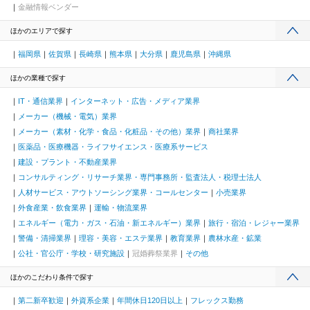
金融情報ベンダー
ほかのエリアで探す
福岡県
佐賀県
長崎県
熊本県
大分県
鹿児島県
沖縄県
ほかの業種で探す
IT・通信業界
インターネット・広告・メディア業界
メーカー（機械・電気）業界
メーカー（素材・化学・食品・化粧品・その他）業界
商社業界
医薬品・医療機器・ライフサイエンス・医療系サービス
建設・プラント・不動産業界
コンサルティング・リサーチ業界・専門事務所・監査法人・税理士法人
人材サービス・アウトソーシング業界・コールセンター
小売業界
外食産業・飲食業界
運輸・物流業界
エネルギー（電力・ガス・石油・新エネルギー）業界
旅行・宿泊・レジャー業界
警備・清掃業界
理容・美容・エステ業界
教育業界
農林水産・鉱業
公社・官公庁・学校・研究施設
冠婚葬祭業界
その他
ほかのこだわり条件で探す
第二新卒歓迎
外資系企業
年間休日120日以上
フレックス勤務