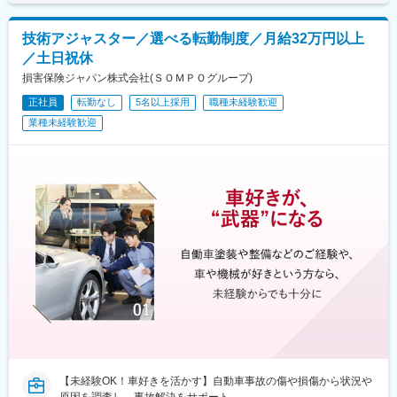
駅、高田駅(奈良県)、香芝駅、倉敷市駅、山頂駅(千光寺山)、高知
馬藤岡駅、加須駅、秩父駅、小川町駅(埼玉県)、鶴瀬駅、佐原駅、
駅前駅、後免中町駅、東新木駅、甘木駅(甘木鉄道線)、長崎駅前
銚子駅、八日市場駅、東金駅、館山駅、荻窪駅、西早稲田駅、鶯
技術アジャスター／選べる転勤制度／月給32万円以上
駅、島原船津駅、原爆資料館駅、佐世保中央駅、人吉駅、奥武山
谷駅、京成関屋駅、荒川区役所前駅、渋谷駅、経堂駅、昭島駅、
／土日祝休
公園駅、ひばりが丘駅(北海道)、千歳町駅(北海道)、函館アリーナ
めじろ台駅、羽村駅、立川駅、京王八王子駅、東青梅駅、町田
前駅、あおば通駅、峰駅、上野駅、堀切駅、荒川二丁目駅、立川
駅、秋川駅、甲州街道駅、八王子みなみ野駅、上北台駅、新小平
損害保険ジャパン株式会社(ＳＯＭＰＯグループ)
南駅、柴崎駅、高島町駅、電鉄富山駅・エスタ前駅、南富山駅前
駅、武蔵小金井駅、東村山駅、府中駅(東京都)、国領駅、瀬谷駅、
正社員
転勤なし
5名以上採用
職種未経験歓迎
駅、坂下町駅、福井城址大名町駅、新那加駅、瀬戸市駅、元田中
上大岡駅、横浜駅、市が尾駅、センター南駅、向ケ丘遊園駅、武
業種未経験歓迎
駅、海老江駅、ＪＲ俊徳道駅、花隈駅、尾道駅、高知橋駅、後免
蔵小杉駅、新百合ケ丘駅、鷺沼駅、小田原駅、藤沢駅、秦野駅、
駅、鹿児駅、桜町駅(長崎県)、浦上駅前駅、佐世保駅
茅ケ崎駅、平塚駅、横須賀中央駅、相武台下駅、海老名駅(相鉄・
小田急)、矢部駅、橋本駅(神奈川県)、韮崎駅、富士山駅、大月
駅、内野西が丘駅、高田駅(新潟県)、柏崎駅、直江津駅、松本駅、
飯田駅(長野県)、上諏訪駅、駒ケ根駅、穂高駅、岡谷駅、地鉄ビル
前駅、朝菜町駅、末広町駅(富山県)、砺波駅、北鉄金沢駅、小松
駅、松任駅、野町駅、福井駅、武生駅、名鉄岐阜駅、大垣駅、江
吉良駅、せきてらす前駅、高山駅、多治見駅、那加駅、可児駅、
磐田駅、浜北駅、天竜川駅、高塚駅、半田駅、左京山駅、大府
駅、瑞穂運動場西駅、岡崎駅、西尾駅、刈谷市駅、国府宮駅、安
城駅、新瀬戸駅、宇治山田駅、松阪駅、石場駅、水口城南駅、近
江八幡駅、彦根駅、長浜駅、野洲駅、東舞鶴駅、茶山・京都芸術
大学駅、峰山駅、北大路駅、京都駅、ＪＲ小倉駅、野田駅(阪神
線)、吹田駅(阪急線)、岸和田駅、河内永和駅、西元町駅、加太駅
(和歌山県)、田尾寺駅、鳴門駅、篠山口駅、豊岡駅(兵庫県)、西宮
駅、三田駅(兵庫県)、和田山駅、畦野駅、京口駅、北条町駅、志染
駅、千本駅、相生駅(兵庫県)、葉多駅、西脇市駅、大和高田駅、五
【未経験OK！車好きを活かす】自動車事故の傷や損傷から状況や
条駅(奈良県)、近鉄下田駅、学園前駅(奈良県)、紀伊田辺駅、紀伊