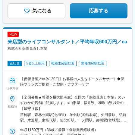
入UP
宮前駅、茶山駅(福岡県)、大野城駅、久留米駅、五郎丸駅、福間
島市名山町
条駅(京都市営)、神戸三宮駅(阪神)、田町駅(岡山県)、五島町駅、
＃1日4時間勤務も可能 ＃今すぐ説明会へ！
駅、牧駅(大分県)、西大分駅、南大分駅、西熊本駅、北熊本駅、荒
いづろ通駅
気になる
応募する
尾駅(熊本県)、原水駅、新八代駅、佐賀駅、鍋島駅、日宇駅、高田
駅(長崎県)、宮崎神宮駅、隼人駅、鴨池駅、隈之城駅、新越谷駅、
船橋駅、下総中山駅、市場前駅、上井草駅、亀戸駅、高松駅(東京
都)、青井駅、大久保駅(東京都)、新百合ケ丘駅、平沼橋駅、川崎
NEW
新町駅、海老名駅(相模線)、岩村田駅、亀島駅、熱田神宮西駅、可
児駅、泊駅(三重県)、六地蔵駅(京都市営)、八木西口駅、富田駅(大
来店型のライフコンサルタント／平均年収600万円／ca
阪府)、恵美須町駅、中百舌鳥駅、阪神国道駅、ハーバーランド
株式会社保険見直し本舗
駅、牛田駅(広島県)、岡田駅(愛媛県)、小倉駅(福岡県)、西鉄香椎
駅、坪井川公園駅、京成船橋駅、豊洲駅、泉体育館駅、東新宿
駅、戸部駅、西高蔵駅、六地蔵駅(奈良線)、畝傍駅、大国町駅、白
正社員
5名以上採用
職種未経験歓迎
業種未経験歓迎
鷺駅、高速神戸駅、西鉄千早駅、打越駅
【反響営業／年休120日】お客様の人生をトータルサポート◆保
険プランのご提案・ご契約・アフターケア
仕事内容
【全国募集★希望を最大限考慮】全国の「保険見直し本舗」のい
ずれかの店舗に配属します。※山形県、福井県、和歌山県以外の
勤務地
44都道府県で募集※希望勤務地がある場合、希望条件に希望都道
【最寄り駅】
府県を選択の上ご応募下さい。※希望を最大限考慮します。※面接
苗穂駅、森林公園駅(北海道)、琴似駅(函館本線)、矢田前駅、弘前
は希望の勤務地付近またはオンラインで行います。※店舗により自
駅、木造駅、東能代駅、仙北町駅、一ノ関駅、卸町駅(宮城県)、新
動車通勤OK。※受動喫煙対策：オフィス内禁煙
田駅(宮城県)、蛇田駅、陸前原ノ町駅、東北福祉大前駅、長町南
年収1150万円（36歳／前職：金融業界経験者）
駅、仙台駅(地下鉄)、泉中央駅、本塩釜駅、古川駅、杜せきのした