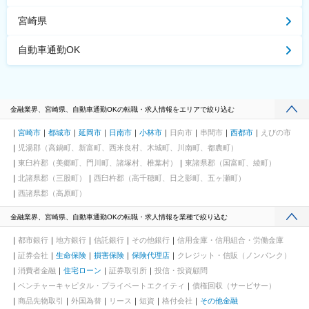
宮崎県
自動車通勤OK
金融業界、宮崎県、自動車通勤OKの転職・求人情報をエリアで絞り込む
宮崎市
都城市
延岡市
日南市
小林市
日向市
串間市
西都市
えびの市
児湯郡（高鍋町、新富町、西米良村、木城町、川南町、都農町）
東臼杵郡（美郷町、門川町、諸塚村、椎葉村）
東諸県郡（国富町、綾町）
北諸県郡（三股町）
西臼杵郡（高千穂町、日之影町、五ヶ瀬町）
西諸県郡（高原町）
金融業界、宮崎県、自動車通勤OKの転職・求人情報を業種で絞り込む
都市銀行
地方銀行
信託銀行
その他銀行
信用金庫・信用組合・労働金庫
証券会社
生命保険
損害保険
保険代理店
クレジット・信販（ノンバンク）
消費者金融
住宅ローン
証券取引所
投信・投資顧問
ベンチャーキャピタル・プライベートエクイティ
債権回収（サービサー）
商品先物取引
外国為替
リース
短資
格付会社
その他金融