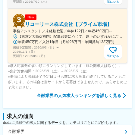
気になる
更新日：
2026/7/30（木）
New
リコーリース株式会社【プライム市場】
事務アシスタント／未経験歓迎／年休122日／年収450万円～
【東京or大阪or福岡】配属部署に応じて、以下のいずれかにご勤務いただきます。初期配属地は、ご希望の地域に配属いたします。■本社東京都港区東新橋1-5-2 汐留シティセンター19F☆JR・地下鉄各線 新橋駅より徒歩1分☆都営地下鉄大江戸線 汐留駅より徒歩1分■豊洲事業所東京都江東区東雲1-7-12 KDX豊洲グランスクエア7F☆東京メトロ有楽町線・ゆりかもめ 豊洲駅 徒歩12分☆りんかい線 東雲駅 徒歩12分※豊洲駅より「KDXグランスクエア行き無料シャトルバス」が運行しています。■関西支社大阪府大阪市北区堂島浜2-2-28 堂島アクシスビル12F☆地下鉄四ツ橋線・西梅田駅より徒歩10分・肥後橋駅 徒歩7分☆JR大阪駅 徒歩15分■九州支社福岡県福岡市博多区博多駅東2-10-35 博多プライムイースト3F☆JR博多駅より徒歩7分※受動喫煙対策有（屋内全面禁煙）
年収450万円／入社1年目（月給26万円・年間賞与138万円）
掲載予定期間：
2026/8/3（月）
〜
2026/11/1（日）
気になる
更新日：
2026/8/3（月）
※求人応募数の多い順にランキングしています（非公開求人は除く）。
※集計対象期間：2026/8/1（土）～2026/8/7（金）
※事情により掲載終了予定日よりも前に求人募集が終了していることもご
ざいます。その場合は当サイトから応募はできませんので、あらかじめご
了承ください。
金融業界
の人気求人ランキングを詳しく見る
求人の傾向
dodaに掲載中の求人に関するデータを、カテゴリごとにご紹介します。
金融業界