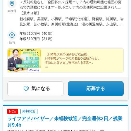
＜原則転勤なし・全国募集＞採用エリア内の通勤可能な範囲の拠
点での勤務になります＜以下エリア内の郵便局内に設置されたか
勤務地
んぽサービス部＞■北海道エリア：北海道■東北エリア：青森県、
【最寄り駅】
岩手県、宮城県、秋田県、山形県、福島県■関東エリア：茨城県、
新札幌駅、美園駅、小樽駅、千歳駅(北海道)、野幌駅、滝川駅、岩
栃木県、群馬県、埼玉県、千葉県■東京エリア：東京都■南関東エ
見沢駅、苫小牧駅、新川町駅(北海道)、湯の川温泉駅、永山駅、旭
リア：神奈川県、山梨県■信越エリア：新潟県、長野県■北陸エリ
川駅、東旭川駅、北見駅、帯広駅、釧路駅、中央弘前駅、下北
ア：富山県、石川県、福井県■東海エリア：岐阜県、静岡県、愛知
年収610万円【40歳】
駅、津軽五所川原駅、八戸駅、三沢駅(青森県)、新青森駅、上盛岡
県、三重県■近畿エリア：滋賀県、京都府、大阪府、兵庫県、奈良
年収510万円【31歳】
駅、二戸駅、一ノ関駅、宮古駅、北上駅、水沢駅、久慈駅、紫波
給与
県、和歌山県■中国エリア：岡山県、広島県、山口県、鳥取県、島
中央駅、田茂山駅、五橋駅、石巻駅、内湾入口駅、古川駅、白石
根県■四国エリア：徳島県、香川県、愛媛県、高知県■九州エリ
駅(宮城県)、くりこま高原駅、新田駅(宮城県)、泉外旭川駅、能代
ア：福岡県、佐賀県、長崎県、大分県、宮崎県、鹿児島県、熊本
【日本最大級の保険会社で活躍】
駅、東大館駅、羽後本荘駅、湯沢駅、横手駅、大曲駅(秋田県)、山
日本郵政グループの知名度や信頼のもと、
県■沖縄エリア：沖縄県※初期配属の都道府県を希望可！U・Iター
形駅、米沢駅、鶴岡駅、酒田駅、村山駅(山形県)、新庄駅、寒河江
本当にお客さまに寄り添える営業へ。
ン歓迎※基本的にスクーターまたはバイク、一部エリアは車で営業
駅、長井駅、白河駅、いわき駅、七日町駅、喜多方駅、二本松
※配属先のかんぽサービス部は応募者の希望も踏まえて決定※入社
■安心感とブランド力で営業がしやすい
駅、磐城石川駅、須賀川駅、原ノ町駅、福島学院前駅、郡山富田
■年休120日～／完全週休2日制
から3カ月間、研修センター等での育成プログラムに参加 育児等
駅、下館駅、古河駅、下妻駅、竜ケ崎駅、寺原駅、つくば駅、笠
■有休取得率96％／平均残業月9.4h
の家庭事情があり、参加が難しい場合はリモートプログラムとな
間駅、新鉾田駅、鹿島神宮駅、磯原駅、勝田駅、新栃木駅、佐野
■昨年度賞与実績4.3カ月分
ります
駅、西那須野駅、足利駅、新鹿沼駅、上今市駅、小山駅、真岡
気になる
応募する
駅、宝積寺駅、小金井駅、黒磯駅、駅東公園前駅、中央前橋駅、
桐生駅、太田駅(群馬県)、沼田駅、館林駅、伊勢崎駅、安中駅、群
馬藤岡駅、加須駅、秩父駅、小川町駅(埼玉県)、鶴瀬駅、佐原駅、
銚子駅、八日市場駅、東金駅、館山駅、荻窪駅、西早稲田駅、鶯
締切間近
NEW
谷駅、京成関屋駅、荒川区役所前駅、渋谷駅、経堂駅、昭島駅、
ライフアドバイザー／未経験歓迎／完全週休2日／残業
めじろ台駅、羽村駅、立川駅、京王八王子駅、東青梅駅、町田
駅、秋川駅、甲州街道駅、八王子みなみ野駅、上北台駅、新小平
月9.4h
駅、武蔵小金井駅、東村山駅、府中駅(東京都)、国領駅、瀬谷駅、