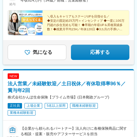
年収624万円（34歳／前職：営業経験者）
駅、新利府駅、泉駅(常磐線)、新白河駅、砺波駅、富山駅、宇野気
給与
駅、野々市駅(ＩＲいしかわ鉄道線)、上田駅、松本駅、村山駅(長
野県)、前橋大島駅、下新田駅、渡瀬駅(群馬県)、国定駅、群馬総
＼収入もキャリアもステージUPを目指せる／
社駅、鹿沼駅、小山駅、雀宮駅、宇都宮駅、新栃木駅、黒磯駅、
◆安定の固定給25万円＋インセンティブ ◆一度に100万
阿字ケ浦駅、偕楽園駅、土浦駅、研究学園駅、国母駅、新宿駅、
円超の歩合支給も可能！ ◆早期の年収UP＆昇格実績多
荻窪駅、吉祥寺駅、立川駅、京王多摩センター駅、狭間駅、経堂
数！◆残業月平均15H／年休120日 ◆3カ月の手厚い研
修あり ◆柔軟性◎なフレックスタイム制
駅、若葉台駅、武蔵小金井駅、武蔵境駅、武蔵砂川駅、箱根ケ崎
駅、武蔵引田駅、国領駅、府中駅(東京都)、聖蹟桜ケ丘駅、東池袋
駅、神田駅(東京都)、光が丘駅、勝どき駅、豊洲駅、南砂町駅、西
葛西駅、南町田グランベリーパーク駅、町田駅、大森町駅、南千
気になる
応募する
住駅、西新井駅、綾瀬駅、錦糸町駅、西大島駅、東久留米駅、鶴
瀬駅、川越駅、所沢駅、狭山市駅、新越谷駅、浦和美園駅、大袋
駅、獨協大学前駅、浦和駅、大宮駅(埼玉県)、西浦和駅、北戸田
駅、花崎駅、蓮田駅、武蔵浦和駅、鴻巣駅、桶川駅、上熊谷駅、
NEW
深谷駅、鷲宮駅、蕨駅、南羽生駅、与野駅、本庄駅、上尾駅、八
法人営業／未経験歓迎／土日祝休／有休取得率96％／
潮駅、船橋駅、京成幕張駅、稲毛海岸駅、土気駅、五井駅、木更
津駅、南柏駅、我孫子駅、地区センター駅、新鎌ケ谷駅、千葉ニ
賞与年2回
ュータウン中央駅、新浦安駅、松岸駅、流山おおたかの森駅、稲
株式会社かんぽ生命保険【プライム市場】(日本郵政グループ)
毛駅、千葉中央駅、公津の杜駅、千葉寺駅、橋本駅(神奈川県)、本
正社員
上場企業
5名以上採用
職種未経験歓迎
厚木駅、東戸塚駅、鴨宮駅、金沢八景駅(横浜シーサイドライン)、
上大岡駅、戸塚駅、海老名駅(相鉄・小田急)、東逗子駅、北茅ケ崎
業種未経験歓迎
駅、平塚駅、大船駅、中央林間駅、三ツ境駅、綱島駅、センター
北駅、みなとみらい駅、二俣川駅、青葉台駅、武蔵小杉駅、小田
栄駅、相武台前駅、鶴間駅、新浜松駅、春日町駅、静岡駅、長泉
【企業から頼られるパートナー】法人向けに各種保険商品に関す
なめり駅、西掛川駅、浜北駅、新富士駅(静岡県)、磐田駅、島田駅
る相談・提案・販売やアフターサービスを担当