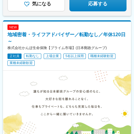
ります
駅、西那須野駅、足利駅、新鹿沼駅、上今市駅、小山駅、真岡
気になる
応募する
駅、伊万里駅、五島町駅、霊丘公園体育館駅、本諫早駅、大学病
駅、宝積寺駅、小金井駅、黒磯駅、駅東公園前駅、中央前橋駅、
院駅、新大村駅、早岐駅、中佐世保駅、八代駅、三角駅、木葉
桐生駅、太田駅(群馬県)、沼田駅、館林駅、伊勢崎駅、安中駅、群
駅、玉名駅、人吉温泉駅、宮地駅、大分駅、佐伯駅、中津駅(大分
馬藤岡駅、加須駅、秩父駅、小川町駅(埼玉県)、鶴瀬駅、佐原駅、
県)、日田駅、宇佐駅、別府駅(大分県)、鶴崎駅、延岡駅、西都城
銚子駅、八日市場駅、東金駅、館山駅、荻窪駅、西早稲田駅、鶯
駅、宮崎駅、油津駅、小林駅(宮崎県)、日向新富駅、川内駅(鹿児
NEW
谷駅、京成関屋駅、荒川区役所前駅、渋谷駅、経堂駅、昭島駅、
島県)、志布志駅、枕崎駅、宮ケ浜駅、国分駅(鹿児島県)、出水
地域密着・ライフアドバイザー／転勤なし／年休120日
めじろ台駅、羽村駅、立川駅、京王八王子駅、東青梅駅、町田
駅、壺川駅、新さっぽろ駅、松風町駅、湯の川駅、五所川原駅、
駅、秋川駅、甲州街道駅、八王子みなみ野駅、上北台駅、新小平
～
盛駅、仙台駅(地下鉄)、西取手駅、今市駅、東宿郷駅、城東駅、西
駅、武蔵小金井駅、東村山駅、府中駅(東京都)、国領駅、瀬谷駅、
桐生駅、高田馬場駅、入谷駅(東京都)、牛田駅(東京都)、荒川一中
株式会社かんぽ生命保険【プライム市場】(日本郵政グループ)
上大岡駅、横浜駅、市が尾駅、センター南駅、向ケ丘遊園駅、武
前駅、千歳船橋駅、立川北駅、青梅街道駅、布田駅、新高島駅、
正社員
転勤なし
上場企業
5名以上採用
職種未経験歓迎
蔵小杉駅、新百合ケ丘駅、鷺沼駅、小田原駅、藤沢駅、秦野駅、
江田駅(神奈川県)、新丸子駅、緑町駅、海老名駅(相模線)、西松本
茅ケ崎駅、平塚駅、横須賀中央駅、相武台下駅、海老名駅(相鉄・
業種未経験歓迎
駅、桜町駅(長野県)、電気ビル前駅、南富山駅、片原町駅(富山
小田急)、矢部駅、橋本駅(神奈川県)、韮崎駅、富士山駅、大月
県)、福井駅(福井県)、岐阜駅、羽島市役所前駅、関駅(岐阜県)、市
駅、内野西が丘駅、高田駅(新潟県)、柏崎駅、直江津駅、松本駅、
民公園前駅、新可児駅、美薗中央公園駅、瑞穂区役所駅、水野
飯田駅(長野県)、上諏訪駅、駒ケ根駅、穂高駅、岡谷駅、地鉄ビル
駅、島ノ関駅、水口石橋駅、一乗寺駅、宇治駅(奈良線)、野田阪神
前駅、朝菜町駅、末広町駅(富山県)、砺波駅、北鉄金沢駅、小松
駅、和泉大宮駅、ＪＲ河内永和駅、みなと元町駅、さくら夙川
駅、松任駅、野町駅、福井駅、武生駅、名鉄岐阜駅、大垣駅、江
駅、高田駅(奈良県)、香芝駅、倉敷市駅、山頂駅(千光寺山)、高知
吉良駅、せきてらす前駅、高山駅、多治見駅、那加駅、可児駅、
駅前駅、後免中町駅、東新木駅、甘木駅(甘木鉄道線)、長崎駅前
磐田駅、浜北駅、天竜川駅、高塚駅、半田駅、左京山駅、大府
駅、島原船津駅、原爆資料館駅、佐世保中央駅、人吉駅、奥武山
駅、瑞穂運動場西駅、岡崎駅、西尾駅、刈谷市駅、国府宮駅、安
公園駅、ひばりが丘駅(北海道)、千歳町駅(北海道)、函館アリーナ
城駅、新瀬戸駅、宇治山田駅、松阪駅、石場駅、水口城南駅、近
前駅、あおば通駅、峰駅、上野駅、堀切駅、荒川二丁目駅、立川
江八幡駅、彦根駅、長浜駅、野洲駅、東舞鶴駅、茶山・京都芸術
南駅、柴崎駅、高島町駅、電鉄富山駅・エスタ前駅、南富山駅前
大学駅、峰山駅、北大路駅、京都駅、ＪＲ小倉駅、野田駅(阪神
駅、坂下町駅、福井城址大名町駅、新那加駅、瀬戸市駅、元田中
線)、吹田駅(阪急線)、岸和田駅、河内永和駅、西元町駅、加太駅
駅、海老江駅、ＪＲ俊徳道駅、花隈駅、尾道駅、高知橋駅、後免
(和歌山県)、田尾寺駅、鳴門駅、篠山口駅、豊岡駅(兵庫県)、西宮
駅、鹿児駅、桜町駅(長崎県)、浦上駅前駅、佐世保駅