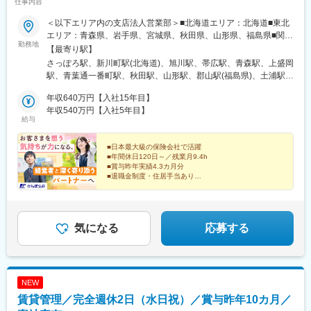
仕事内容
(静岡県)、新瑞橋駅、聚楽園駅、りんくう常滑駅、南荒子駅、鳴海
駅、緒川駅、三河安城駅、芦原駅、六名駅、豊田市駅、伏見駅(愛
＜以下エリア内の支店法人営業部＞■北海道エリア：北海道■東北
知県)、杁ケ池公園駅、日進駅(愛知県)、小田井駅、上飯田駅、扶
エリア：青森県、岩手県、宮城県、秋田県、山形県、福島県■関東
桑駅、玉野駅、中水野駅、勝川駅、美濃青柳駅、岐阜駅、明智駅
勤務地
エリア：茨城県、栃木県、群馬県、埼玉県、千葉県■東京エリア：
【最寄り駅】
(名鉄線)、高茶屋駅、松阪駅、櫛田駅、玉垣駅、西桑名駅、堅田
東京都■南関東エリア：神奈川県、山梨県■信越エリア：新潟県、
さっぽろ駅、新川町駅(北海道)、旭川駅、帯広駅、青森駅、上盛岡
駅、長浜駅、草津駅(滋賀県)、八日市駅、ひこね芹川駅、尼崎駅
長野県■北陸エリア：富山県、石川県、福井県■東海エリア：岐阜
駅、青葉通一番町駅、秋田駅、山形駅、郡山駅(福島県)、土浦駅、
(東海道本線)、鳴尾・武庫川女子大前駅、甲南山手駅、明石駅、春
県、静岡県、愛知県、三重県■近畿エリア：滋賀県、京都府、大阪
水戸駅、東武宇都宮駅、高崎駅、与野駅、熊谷駅、的場駅、千葉
日野道駅(阪神線)、北条町駅、大久保駅(兵庫県)、姫路駅、北伊丹
府、兵庫県、奈良県、和歌山県■中国エリア：岡山県、広島県、山
年収640万円【入社15年目】
中央駅、柏駅、南船橋駅、日本大通り駅、八丁畷駅、藤沢駅、海
駅、名谷駅、道場南口駅、東寺駅、京田辺駅、高の原駅、高槻
口県、鳥取県、島根県■四国エリア：徳島県、香川県、愛媛県、高
年収540万円【入社5年目】
老名駅(相鉄・小田急)、甲府駅、神谷町駅、西新宿駅、入谷駅(東
駅、宇野辺駅、枚方市駅、星田駅、池田駅(大阪府)、岸辺駅、万博
給与
知県■九州エリア：福岡県、佐賀県、長崎県、大分県、宮崎県、鹿
京都)、北品川駅、八王子駅、三鷹駅、新潟駅、長岡駅、長野駅、
記念公園駅、近鉄八尾駅、天王寺駅前駅、なんば駅(南海線)、住道
児島県、熊本県※初期配属の都道府県を希望できます！U・Iターン
松本駅、電気ビル前駅、末広町駅(富山県)、北鉄金沢駅、福井駅、
駅、森ノ宮駅、白鷺駅、新金岡駅、泉ケ丘駅、深井駅、和泉中央
歓迎！※当面転勤なし／エリア内での転勤の可能性あり※配属先の
■日本最大級の保険会社で活躍
名鉄岐阜駅、静岡駅、三島広小路駅、第一通り駅、伏見駅(愛知
駅、東岸和田駅、野田駅(阪神線)、箕面萱野駅、緑地公園駅、大阪
■年間休日120日～／残業月9.4h
法人営業部は、応募者の希望も踏まえて決定します■受動喫煙対
県)、中岡崎駅、あすなろう四日市駅、大津駅、京都駅、天満橋
上本町駅、春木駅、河内天美駅、学園前駅(奈良県)、金橋駅、近鉄
■賞与昨年実績4.3カ月分
策：屋内禁煙
駅、堺駅、布施駅、西元町駅、姫路駅、新大宮駅、和歌山市駅、
■退職金制度・住居手当あり
下田駅、商工センター入口駅、元宇品口駅、下深川駅、福山駅、
鳥取駅、松江駅、郵便局前駅、白島駅(広島電鉄線)、福山駅、新山
下祇園駅、矢賀駅、八丁堀駅(広島県)、楽々園駅、下松駅(山口
「人に寄り添う仕事がしたい」
口駅、阿波富田駅、高松築港駅、ＪＲ松山駅前駅、高知駅、小倉
県)、出雲市駅、いよ立花駅、新居浜駅、今治駅、東津山駅、球場
といったあなたの想いや経験を活かして、
駅(福岡県)、天神駅、西鉄久留米駅、佐賀駅、浦上駅前駅、佐世保
企業の経営と働く人の安心を支えていきませんか？
前駅(岡山県)、新倉敷駅、法界院駅、西川原駅、上道駅(岡山県)、
駅、花畑町駅、大分駅、宮崎駅、鹿児島中央駅、大通駅、松風町
気になる
応募する
伯耆大山駅、湖山駅、徳島駅、鳴門駅、綾川駅、香西駅、潟元
駅、広瀬通駅、さいたま新都心駅、京成千葉駅、関内駅、川崎
駅、高松駅(香川県)、高知駅、二島駅、白木原駅、新宮中央駅、博
駅、海老名駅(相模線)、虎ノ門ヒルズ駅、都庁前駅、鶯谷駅、大崎
多駅、西鉄福岡駅、橋本駅(福岡県)、都府楼南駅、西新駅、赤間
駅、京王八王子駅、西松本駅、地鉄ビル前駅、片原町駅(富山県)、
駅、南福岡駅、馬出九大病院前駅、新栄町駅(福岡県)、遠賀野駅、
福井駅(福井県)、岐阜駅、新静岡駅、三島田町駅、新浜松駅、栄駅
西鉄久留米駅、小倉駅(福岡県)、福間駅、酒殿駅、滝尾駅、別府駅
NEW
(愛知県)、近鉄四日市駅、上栄町駅、大阪城北詰駅、大小路駅、Ｊ
(大分県)、中津駅(大分県)、大村駅(長崎県)、千歳町駅(長崎県)、肥
賃貸管理／完全週休2日（水日祝）／賞与昨年10カ月／
Ｒ河内永和駅、みなと元町駅、山陽姫路駅、田町駅(岡山県)、家庭
前古賀駅、佐世保駅、佐賀駅、商業高校前駅、健軍町駅、小川駅