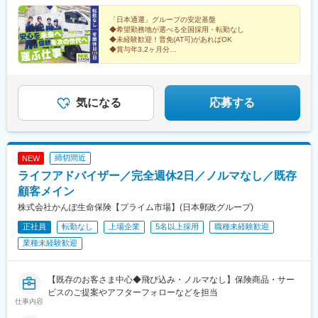
斎橋駅、東梅田駅、神戸三宮駅(阪神)、田町駅(岡山県)、広電五日
崎、南大阪、なんば、神戸、姫路、京都、大津【C】月給21万
市駅、平和公園駅、都通駅
5,100円~(年収想定370万円)甲府、水戸、群馬、宇都宮、新潟、長
「日本通運」グループの安定基盤
◆希望勤務地が選べる全国採用・転勤なし
岡、長野、上田、松本、札幌、仙台、三重、松阪市、静岡、沼
◆未経験歓迎！普免(AT可)があればOK
津、浜松、金沢、富山、福井、豊岡、広島、福岡【D】月給20万
◆賞与年3.2ヶ月分
8,200円~(年収想定360万円)函館、旭川、釧路、帯広、奈良、和歌
◆充実の研修・教育体制で未経験も安心
◆国家資格取得支援・資格手当あり
山、紀伊田辺、三原、岡山、下関、周南、久留米、北九州【E】月
◆サービス残業一切なし
給20万1,200円~(年収想定350万円)青森、八戸、盛岡、秋田、福
◆年間休日115日
島、郡山、松江、浜田、鳥取、香川、松山、徳島、高知、大分、
気になる
応募する
長崎、宮崎、鹿児島、沖縄、八重山、宮古※これまでの経験・スキ
ルを考慮して決定します※月給は拠点により異なります※各勤務地
残業代は別途全額支給いたします
締切間近
NEW
ライフアドバイザー／完全週休2日／ノルマなし／既存
顧客メイン
株式会社かんぽ生命保険【プライム市場】(日本郵政グループ)
正社員
転勤なし
上場企業
5名以上採用
職種未経験歓迎
業種未経験歓迎
【既存のお客さま中心◆飛び込み・ノルマなし】保険商品・サー
ビスのご提案やアフターフォローなどを担当
仕事内容