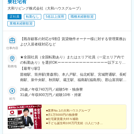
裁判所前駅、高松駅(香川県)、宮田町駅、高知駅前駅、平和通駅、
寮社宅有
(熊本県)、西都城駅、宮崎駅、隼人駅、帖佐駅、谷山駅(指宿枕崎
西鉄福岡駅、櫛原駅、茂里町駅、佐世保中央駅、辛島町駅、鹿児
線)、谷山駅(鹿児島市電)、赤嶺駅、首里駅、てだこ浦西駅、古島
大和リビング株式会社（大和ハウスグループ）
島中央駅前駅、札幌駅、千歳町駅(北海道)、大町西公園駅、北与野
駅、琴似駅(札幌市営)、中央弘前駅、仙台駅、城下駅(長野県)、新
正社員
転勤なし
5名以上採用
職種未経験歓迎
駅、葭川公園駅、馬車道駅、御成門駅、新宿西口駅、稲荷町駅(東
桐生駅、宇都宮駅東口駅、新宿三丁目駅、井の頭公園駅、立川南
京都)、品川駅、電鉄富山駅・エスタ前駅、坂下町駅、福井城址大
業種未経験歓迎
駅、小田急多摩センター駅、宮の坂駅、はるひ野駅、布田駅、府
名町駅、三島駅、浜松駅、栄町駅(愛知県)、島ノ関駅、花隈駅、柳
中競馬正門前駅、東池袋四丁目駅、新日本橋駅、新豊洲駅、本川
川駅、新白島駅、片原町駅(香川県)、大手町駅(愛媛県)、高知橋
越駅、南越谷駅、北与野駅、東海神駅、幕張駅、公園駅、葭川公
駅、旦過駅、天神南駅、浦上駅、中佐世保駅、熊本城・市役所前
【既存顧客の対応が9割】賃貸物件オーナー様に対する管理業務お
園駅、金沢八景駅(京急線)、海老名駅(相模線)、茅ケ崎駅、新高島
駅、都通駅
よび入居者様対応など
駅、向河原駅、浜川崎駅、第一通り駅、新静岡駅、呼続駅、新豊
仕事内容
田駅、国際センター駅、はなみずき通駅、上小田井駅、桑名駅、
新八日市駅、甲子園駅、山陽明石駅、岩屋駅(兵庫県)、山陽姫路
★全国社員（全国転勤あり）またはエリア社員（一定エリア内で
駅、京都駅、新田辺駅、高槻市駅、茨木駅、宮之阪駅、正雀駅、
の転勤あり）を選択OKーーーーーーーーーーーーーー以下エリア
勤務地
公園東口駅、大阪阿部野橋駅、なんば駅(地下鉄)、なかもず駅、野
希望の方は希望勤務地（県）を優先します。UIターン希望の方も
【最寄り駅】
田阪神駅、谷町九丁目駅、富雄駅、香芝駅、新井口駅、宇品五丁
ぜひご応募ください。・甲信エリア・中部エリア・中国エリアー
苗穂駅、筒井駅(青森県)、本八戸駅、仙北町駅、宮城野通駅、長町
目駅、胡町駅、眉山ロープウェイ山麓駅、琴電屋島駅、高松築港
ーーーーーーーーーーーーー※希望勤務地を考慮※マイカー通勤応
南駅、泉中央駅、秋田駅、蔵王駅、福島駅(福島県)、郡山富田駅、
駅、祇園駅(福岡県)、天神駅、雑餉隈駅、箱崎宮前駅、平和通駅、
相談※エリア限定社員（転居を伴わない県内での異動あり）も選択
飯田橋駅、いわき駅、西新宿駅、駒沢大学駅、地下鉄赤塚駅、六
昭和町通駅、上塩屋駅、あおば通駅、電鉄富山駅、東宿郷駅、新
可能です。 詳しくは採用担当までお問い合わせください。47都
26歳／年収740万円／経験5年・独身寮
町駅、綾瀬駅、瑞江駅、南大沢駅、立川北駅、吉祥寺駅、府中駅
宿駅(東京メトロ)、立川北駅、多摩センター駅、黒川駅(神奈川
道府県の各拠点に配属させていただきます。受動喫煙対策：屋内
31歳／年収800万円／経験10年・持家
(東京都)、東久留米駅、新高島駅、新川崎駅、中川駅(神奈川県)、
給与
県)、府中本町駅、向原駅(東京都)、岩本町駅、さいたま新都心
喫煙可能場所あり
藤沢駅、相模原駅、社家駅、鉄道博物館駅、さいたま新都心駅、
駅、京成船橋駅、井野駅(千葉県)、京成千葉駅、新丸子駅、浜松
浦和駅、川越駅、熊谷駅、川口駅、新越谷駅、越谷レイクタウン
駅、日吉町駅、妙音通駅、灘駅、九条駅(京都府)、天王寺駅、大国
■業界No.1の大和ハウスグループ
駅、武蔵藤沢駅、八潮駅、北上尾駅、千葉駅、幕張駅、鎌取駅、
■月1万5000円の独身寮
町駅、中百舌鳥駅、海老江駅、草津南駅、宇品四丁目駅、立町
本八幡駅(総武線)、西船橋駅、祇園駅(千葉県)、幸谷駅、柏駅、五
■社宅家賃最大65％補助
駅、屋島駅、天神南駅、桜並木駅、旦過駅、若葉町駅
井駅、流山おおたかの森駅、水戸駅、大甕駅、研究学園駅、守谷
■子ども誕生時100万円支給（1人につき）
など、安定基盤だからこその手厚い待遇。
駅、宇都宮駅、鶴田駅、小山駅、高崎駅、井野駅(群馬県)、太田駅
(群馬県)、甲府駅、新潟駅、長岡駅、春日山駅、本郷駅(長野県)、