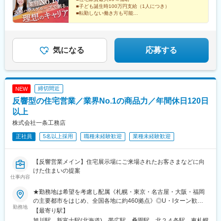
央本線)、西岐阜駅、鵜沼宿駅、東静岡駅、浜松駅、沼津駅、掛川
■子ども誕生時100万円支給（1人につき）
駅、藤枝駅、津駅、近鉄四日市駅、湖山駅、後藤駅、松江駅、新
■転勤しない働き方も可能
西大寺町筋駅、大元駅、東山・おかでんミュージアム駅、球場前
＼業界No.1の大和ハウスグループ／
駅(岡山県)、西原駅(広島県)、修大協創中高前駅、東福山駅、西条
積み重ねてきた信頼を強みに、
駅(広島県)、矢原駅、周防花岡駅、二軒屋駅、伏石駅、福音寺駅、
顧客に寄り添い、深い関係性を築けます。
宝永町駅、南小倉駅、東比恵駅、赤坂駅(福岡県)、今宿駅、久留米
気になる
応募する
大学前駅、福間駅、佐賀駅、原爆資料館駅、早岐駅、新大村駅、
健軍校前駅、原水駅、牧駅(大分県)、宮崎駅、鹿児島中央駅、東区
役所前駅、仙台駅、大庭駅、米野駅、長沼駅(静岡県)、新浜松駅、
江戸橋駅、あすなろう四日市駅、大雲寺前駅、祇園新橋北駅、五
締切間近
NEW
日市駅、香春口三萩野駅、大濠公園駅、大学病院駅、鹿児島中央
反響型の住宅営業／業界No.1の商品力／年間休日120日
駅前駅、榴ケ岡駅、名鉄名古屋駅、柚木駅(静岡鉄道線)、第一通り
駅、田町駅(岡山県)、広電五日市駅、平和公園駅、都通駅
以上
株式会社一条工務店
正社員
5名以上採用
職種未経験歓迎
業種未経験歓迎
【反響営業メイン】住宅展示場にご来場されたお客さまなどに向
けた住まいの提案
仕事内容
★勤務地は希望を考慮し配属《札幌・東京・名古屋・大阪・福岡
の主要都市をはじめ、全国各地に約460拠点》◎U・Iターン歓迎
勤務地
◎マイカー通勤可※受動喫煙対策：あり（全事業所 屋内禁煙／屋
【最寄り駅】
外喫煙場所あり）※Ｕ・Ｉターン支援あり／会社都合で引っ越しが
旭川駅、新富士駅(北海道)、帯広駅、桑園駅、北２４条駅、東札幌