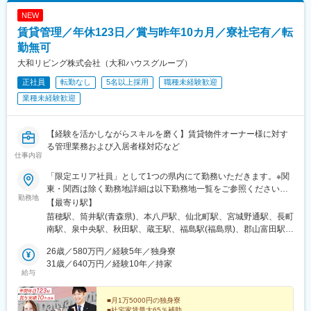
ろ通駅
NEW
賃貸管理／年休123日／賞与昨年10カ月／寮社宅有／転
勤無可
大和リビング株式会社（大和ハウスグループ）
正社員
転勤なし
5名以上採用
職種未経験歓迎
業種未経験歓迎
【経験を活かしながらスキルを磨く】賃貸物件オーナー様に対す
る管理業務および入居者様対応など
仕事内容
「限定エリア社員」として1つの県内にて勤務いただきます。※関
東・関西は除く勤務地詳細は以下勤務地一覧をご参照ください。※
勤務地
転勤なし※希望勤務地を考慮※マイカー通勤応相談受動喫煙対策：
【最寄り駅】
屋内喫煙可能場所あり
苗穂駅、筒井駅(青森県)、本八戸駅、仙北町駅、宮城野通駅、長町
南駅、泉中央駅、秋田駅、蔵王駅、福島駅(福島県)、郡山富田駅、
いわき駅、水戸駅、大甕駅、研究学園駅、守谷駅、宇都宮駅、鶴
26歳／580万円／経験5年／独身寮
田駅、小山駅、高崎駅、井野駅(群馬県)、太田駅(群馬県)、甲府
31歳／640万円／経験10年／持家
駅、新潟駅、長岡駅、春日山駅、本郷駅(長野県)、信濃荒井駅、広
給与
貫堂前駅、高岡駅、割出駅、野々市工大前駅、西別院駅、敦賀
駅、ささしまライブ駅、伏屋駅、徳重駅、長久手古戦場駅、市役
■月1万5000円の独身寮
所前駅(愛知県)、岡崎駅、妙興寺駅、土橋駅(愛知県)、春日井駅(中
■社宅家賃最大65％補助