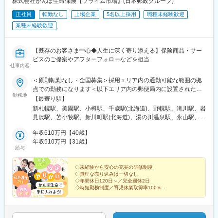
株式会社かんぽ生命保険【プライム市場】(日本郵政グループ)
上大岡駅、横浜駅、市が尾駅、センター南駅、向ケ丘遊園駅、武
正社員
転勤なし
上場企業
5名以上採用
職種未経験歓迎
蔵小杉駅、新百合ケ丘駅、鷺沼駅、小田原駅、藤沢駅、秦野駅、
茅ケ崎駅、平塚駅、横須賀中央駅、相武台下駅、海老名駅(相鉄・
業種未経験歓迎
小田急)、矢部駅、橋本駅(神奈川県)、韮崎駅、富士山駅、大月
駅、内野西が丘駅、高田駅(新潟県)、柏崎駅、直江津駅、松本駅、
飯田駅(長野県)、上諏訪駅、駒ケ根駅、穂高駅、岡谷駅、地鉄ビル
【既存のお客さま中心◆人生に深く寄り添える】保険商品・サー
前駅、朝菜町駅、末広町駅(富山県)、砺波駅、北鉄金沢駅、小松
ビスのご提案やアフターフォローなどを担当
仕事内容
駅、松任駅、野町駅、福井駅、武生駅、名鉄岐阜駅、大垣駅、江
吉良駅、せきてらす前駅、高山駅、多治見駅、那加駅、可児駅、
＜原則転勤なし・全国募集＞採用エリア内の通勤可能な範囲の拠
磐田駅、浜北駅、天竜川駅、高塚駅、半田駅、左京山駅、大府
点での勤務になります＜以下エリア内の郵便局内に設置されたか
駅、瑞穂運動場西駅、岡崎駅、西尾駅、刈谷市駅、国府宮駅、安
勤務地
んぽサービス部＞■北海道エリア：北海道■東北エリア：青森県、
【最寄り駅】
城駅、新瀬戸駅、宇治山田駅、松阪駅、石場駅、水口城南駅、近
岩手県、宮城県、秋田県、山形県、福島県■関東エリア：茨城県、
新札幌駅、美園駅、小樽駅、千歳駅(北海道)、野幌駅、滝川駅、岩
江八幡駅、彦根駅、長浜駅、野洲駅、東舞鶴駅、茶山・京都芸術
栃木県、群馬県、埼玉県、千葉県■東京エリア：東京都■南関東エ
見沢駅、苫小牧駅、新川町駅(北海道)、湯の川温泉駅、永山駅、旭
大学駅、峰山駅、北大路駅、京都駅、ＪＲ小倉駅、野田駅(阪神
リア：神奈川県、山梨県■信越エリア：新潟県、長野県■北陸エリ
川駅、東旭川駅、北見駅、帯広駅、釧路駅、中央弘前駅、下北
線)、吹田駅(阪急線)、岸和田駅、河内永和駅、西元町駅、加太駅
ア：富山県、石川県、福井県■東海エリア：岐阜県、静岡県、愛知
年収610万円【40歳】
駅、津軽五所川原駅、八戸駅、三沢駅(青森県)、新青森駅、上盛岡
(和歌山県)、田尾寺駅、鳴門駅、篠山口駅、豊岡駅(兵庫県)、西宮
県、三重県■近畿エリア：滋賀県、京都府、大阪府、兵庫県、奈良
年収510万円【31歳】
駅、二戸駅、一ノ関駅、宮古駅、北上駅、水沢駅、久慈駅、紫波
駅、三田駅(兵庫県)、和田山駅、畦野駅、京口駅、北条町駅、志染
給与
県、和歌山県■中国エリア：岡山県、広島県、山口県、鳥取県、島
中央駅、田茂山駅、五橋駅、石巻駅、内湾入口駅、古川駅、白石
駅、千本駅、相生駅(兵庫県)、葉多駅、西脇市駅、大和高田駅、五
根県■四国エリア：徳島県、香川県、愛媛県、高知県■九州エリ
駅(宮城県)、くりこま高原駅、新田駅(宮城県)、泉外旭川駅、能代
条駅(奈良県)、近鉄下田駅、学園前駅(奈良県)、紀伊田辺駅、紀伊
ア：福岡県、佐賀県、長崎県、大分県、宮崎県、鹿児島県、熊本
◇未経験から安心の充実の研修制度
駅、東大館駅、羽後本荘駅、湯沢駅、横手駅、大曲駅(秋田県)、山
勝浦駅、倉吉駅、浜田駅、安来駅、津山駅、倉敷駅、西片上駅、
◇無理な売り込みは一切なし
県■沖縄エリア：沖縄県※初期配属の都道府県を希望可！U・Iター
形駅、米沢駅、鶴岡駅、酒田駅、村山駅(山形県)、新庄駅、寒河江
庭瀬駅、瀬戸駅、備前西市駅、東山・おかでんミュージアム駅、
◇年間休日120日～／完全週休2日
ン歓迎※基本的にスクーターまたはバイク、一部エリアは車で営業
駅、長井駅、白河駅、いわき駅、七日町駅、喜多方駅、二本松
◇時短勤務制度／育児休業取得率100％
竹原駅、大竹駅、山麓駅(千光寺山)、三次駅、三原駅、府中駅(広
※配属先のかんぽサービス部は応募者の希望も踏まえて決定※入社
◇賞与年2回
駅、磐城石川駅、須賀川駅、原ノ町駅、福島学院前駅、郡山富田
島県)、徳山駅、阿南駅、阿波池田駅、穴吹駅、吉成駅、宇和島
から3カ月間、研修センター等での育成プログラムに参加 育児等
駅、下館駅、古河駅、下妻駅、竜ケ崎駅、寺原駅、つくば駅、笠
駅、高知駅、後免西町駅、中村駅、小村神社前駅、田辺島通駅、
お客さまと深くお付き合いできる喜びと、
の家庭事情があり、参加が難しい場合はリモートプログラムとな
間駅、新鉾田駅、鹿島神宮駅、磯原駅、勝田駅、新栃木駅、佐野
日本郵政グループの安心感を手に入れませんか？
甘木駅(西鉄線)、奈多駅、西鉄柳川駅、羽犬塚駅、大牟田駅、唐津