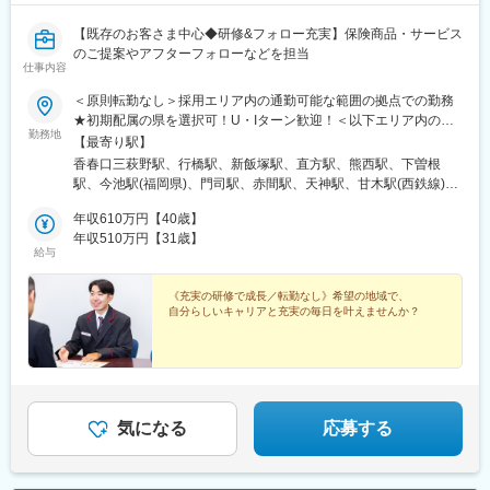
【既存のお客さま中心◆研修&フォロー充実】保険商品・サービス
のご提案やアフターフォローなどを担当
仕事内容
＜原則転勤なし＞採用エリア内の通勤可能な範囲の拠点での勤務
★初期配属の県を選択可！U・Iターン歓迎！＜以下エリア内の郵
勤務地
便局内に設置されたかんぽサービス部＞■九州エリア：福岡県、佐
【最寄り駅】
賀県、長崎県、大分県、宮崎県、鹿児島県、熊本県■沖縄エリア：
香春口三萩野駅、行橋駅、新飯塚駅、直方駅、熊西駅、下曽根
沖縄県※基本的にスクーターまたはバイク、一部エリアは車で営業
駅、今池駅(福岡県)、門司駅、赤間駅、天神駅、甘木駅(西鉄線)、
※配属先のかんぽサービス部は、応募者の希望も踏まえて決定※入
筑前前原駅、南福岡駅、和白駅、新原駅、野芥駅、西鉄柳川駅、
社から3カ月間、研修センター等での育成プログラムに参加 育児
年収610万円【40歳】
羽犬塚駅、大牟田駅、御井駅、佐賀駅、武雄温泉駅、唐津駅、伊
等の家庭事情があり、参加が難しい場合はリモートプログラムと
年収510万円【31歳】
万里駅、鳥栖駅、五島町駅、霊丘公園体育館駅、本諫早駅、大学
給与
なります■受動喫煙対策：屋内原則禁煙（事業所により喫煙スペー
病院駅、新大村駅、早岐駅、中佐世保駅、洗馬橋駅、八代駅、三
スあり）
角駅、木葉駅、玉名駅、人吉温泉駅、宮地駅、川尻駅(熊本県)、健
《充実の研修で成長／転勤なし》希望の地域で、
軍校前駅、光の森駅、大分駅、佐伯駅、中津駅(大分県)、日田駅、
自分らしいキャリアと充実の毎日を叶えませんか？
宇佐駅、別府駅(大分県)、鶴崎駅、延岡駅、西都城駅、宮崎駅、油
津駅、小林駅(宮崎県)、日向新富駅、高見橋駅、川内駅(鹿児島
県)、志布志駅、枕崎駅、宮ケ浜駅、国分駅(鹿児島県)、谷山駅(指
宿枕崎線)、出水駅、朝日通駅、壺川駅、赤嶺駅、てだこ浦西駅、
浦添前田駅、旦過駅、西鉄福岡駅、甘木駅(甘木鉄道線)、桜並木
駅、梅林駅(福岡県)、長崎駅前駅、島原船津駅、原爆資料館駅、佐
気になる
応募する
世保中央駅、新町駅(熊本県)、人吉駅、鹿児島中央駅前駅、市役所
前駅(鹿児島県)、奥武山公園駅、天神南駅、雑餉隈駅、桜町駅(長
崎県)、浦上駅前駅、佐世保駅、西辛島町駅、鹿児島中央駅、いづ