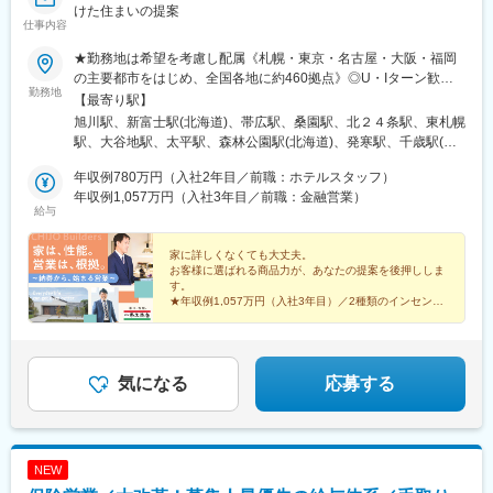
前東郷駅、追分口駅、敦賀駅、新静岡駅、大場駅、沼津駅、吉原
けた住まいの提案
駅、清水駅(静岡県)、長沼駅(静岡県)、安倍川駅、西焼津駅、藤枝
仕事内容
駅、掛川駅、遠江一宮駅、御厨駅(静岡県)、遠州小松駅、天竜川
★勤務地は希望を考慮し配属《札幌・東京・名古屋・大阪・福岡
駅、新浜松駅、高師駅、西岡崎駅、桜町前駅、三河豊田駅、平針
の主要都市をはじめ、全国各地に約460拠点》◎U・Iターン歓迎
駅、大府駅、重原駅、野並駅、浅間町駅、住吉町駅、小坂井駅、
勤務地
◎マイカー通勤可※受動喫煙対策：あり（全事業所 屋内禁煙／屋
芸大通駅、熱田駅、春日井駅(中央本線)、蟹江駅、稲沢駅、土岐市
【最寄り駅】
外喫煙場所あり）※Ｕ・Ｉターン支援あり／会社都合で引っ越しが
駅、新可児駅、六軒駅(岐阜県)、西岐阜駅、東大垣駅、美乃坂本
旭川駅、新富士駅(北海道)、帯広駅、桑園駅、北２４条駅、東札幌
必要な場合は費用補助あり（規定あり）【下記は拠点一例です】※
駅、高山駅、益生駅、白子駅、南四日市駅、南が丘駅、櫛田駅、
駅、大谷地駅、太平駅、森林公園駅(北海道)、発寒駅、千歳駅(北
現在も拠点拡大中！
名張駅、長浜駅、南彦根駅、南草津駅、近江八幡駅、錦駅、丹波
海道)、沼ノ端駅、桔梗駅、筒井駅(青森県)、撫牛子駅、本八戸
年収例780万円（入社2年目／前職：ホテルスタッフ）
口駅、淀駅、六地蔵駅(京阪線)、千代川駅、福知山駅、西舞鶴駅、
駅、小中野駅、岩手飯岡駅、盛岡駅、泉外旭川駅、秋田駅、横手
年収例1,057万円（入社3年目／前職：金融営業）
学研奈良登美ケ丘駅、新大宮駅、大和八木駅、摂津富田駅、星ケ
駅、山形駅、東金井駅、鶴岡駅、西袋駅、米沢駅、平野駅(福島
給与
丘駅(大阪府)、箕面萱野駅、鶴見緑地駅、今宮戎駅、なかもず駅、
県)、笹木野駅、南福島駅、磐城太田駅、安積永盛駅、郡山富田
萩原天神駅、和泉中央駅、長滝駅、宮前駅、六十谷駅、滝野駅、
駅、新白河駅、湯本駅、会津若松駅、西那須野駅、宇都宮駅、東
家に詳しくなくても大丈夫。
尾上の松駅、西宮北口駅、神戸駅(兵庫県)、飾磨駅、京口駅、伊丹
武宇都宮駅、西川田駅、雀宮駅、小田林駅、県駅、新栃木駅、佐
お客様に選ばれる商品力が、あなたの提案を後押ししま
駅(阪急線)、福山駅、東尾道駅、不動院前駅、広電本社前駅、西条
野市駅、常陸多賀駅、阿字ケ浦駅、赤塚駅、偕楽園駅、古河駅、
す。
駅(広島県)、東津山駅、鳥取駅、東山公園駅(鳥取県)、松江駅、高
研究学園駅、土浦駅、守谷駅、石原駅(埼玉県)、熊谷駅、北上尾
★年収例1,057万円（入社3年目）／2種類のインセンテ
浜駅(島根県)、文化の森駅、教会前駅、伏石駅、宇多津駅、伊予和
ィブ制度あり
駅、本庄駅、久喜駅、花崎駅、東松山駅、新三郷駅、浦和駅、武
★完全週休2日制／家族手当あり
気駅、古泉駅、新居浜駅、岩国駅、下松駅(山口県)、徳山駅、山口
蔵浦和駅、八木崎駅、さいたま新都心駅、加茂宮駅、朝霞駅、谷
★異業界出身者・未経験者多数活躍中！
駅(山口県)、居能駅、新下関駅、本城駅、西小倉駅、室見駅、香椎
塚駅、鳩ケ谷駅、川越駅、狭山ケ丘駅、若葉駅、南越谷駅、飯岡
宮前駅、茶山駅(福岡県)、大野城駅、久留米駅、五郎丸駅、福間
駅、京成成田駅、柏たなか駅、逆井駅、初石駅、新松戸駅、東海
気になる
応募する
駅、牧駅(大分県)、西大分駅、南大分駅、西熊本駅、北熊本駅、荒
神駅、鬼越駅、印西牧の原駅、千葉寺駅、スポーツセンター駅、
尾駅(熊本県)、原水駅、新八代駅、佐賀駅、鍋島駅、日宇駅、高田
幕張駅、五井駅、茂原駅、木更津駅、新豊洲駅、新小岩駅、石神
駅(長崎県)、宮崎神宮駅、隼人駅、鴨池駅、隈之城駅、新越谷駅、
井公園駅、井荻駅、三鷹駅、浜田山駅、錦糸町駅、上町駅、駒沢
船橋駅、下総中山駅、市場前駅、上井草駅、亀戸駅、高松駅(東京
大学駅、新小金井駅、立飛駅、武蔵小金井駅、北綾瀬駅、北八王
NEW
都)、青井駅、大久保駅(東京都)、新百合ケ丘駅、平沼橋駅、川崎
子駅、用賀駅、新大久保駅、町田駅、百合ケ丘駅、たまプラーザ