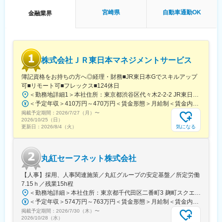
公園駅、ひばりが丘駅(北海道)、千歳町駅(北海道)、函館アリーナ
宮崎県
自動車通勤OK
金融業界
前駅、あおば通駅、峰駅、上野駅、堀切駅、荒川二丁目駅、立川
南駅、柴崎駅、高島町駅、電鉄富山駅・エスタ前駅、南富山駅前
駅、坂下町駅、福井城址大名町駅、新那加駅、瀬戸市駅、元田中
駅、海老江駅、ＪＲ俊徳道駅、花隈駅、尾道駅、高知橋駅、後免
駅、鹿児駅、桜町駅(長崎県)、浦上駅前駅、佐世保駅
株式会社ＪＲ東日本マネジメントサービス
簿記資格をお持ちの方へ◎経理・財務■JR東日本Gでスキルアップ
可■リモート可■フレックス■124休日
＜勤務地詳細1＞本社住所：東京都渋谷区代々木2-2-2 JR東日本本社ビル9階受動喫煙対策：屋内全面禁煙＜勤務地詳細2＞東京都内オフィス住所：東京都23区内 受動喫煙対策：屋内全面禁煙変更の範囲：会社の定める事業所（リモートワーク含む）
＜予定年収＞410万円～470万円＜賃金形態＞月給制＜賃金内訳＞月額（基本給）：240,000円～250,000円＜月給＞240,000円～250,000円＜昇給有無＞有＜残業手当＞有＜給与補足＞※想定年収には残業月20Hも含めています■昇給：年1回■賞与：年2回(合計3.0ヶ月程度)※総合職：計6.0ヶ月程度■モデル年収総合職（課長）900万円総合職（マネージャー）630万円総合職（主任）520万円エリア（課員）410万円賃金はあくまでも目安の金額であり、選考を通じて上下する可能性があります。月給(月額)は固定手当を含めた表記です。
掲載予定期間：
2026/7/27（月）
〜
2026/10/25（日）
気になる
更新日：
2026/8/4（火）
丸紅セーフネット株式会社
【人事】採用、人事関連施策／丸紅グループの安定基盤／所定労働
7.15ｈ／残業15h程
＜勤務地詳細＞本社住所：東京都千代田区二番町3 麹町スクエア3F勤務地最寄駅：東京メトロ有楽町線／麹町駅受動喫煙対策：敷地内全面禁煙変更の範囲：会社の定める事業所（リモートワーク含む）
＜予定年収＞574万円～763万円＜賃金形態＞月給制＜賃金内訳＞月額（基本給）：285,000円～379,000円＜月給＞285,000円～379,000円＜昇給有無＞有＜残業手当＞有＜給与補足＞【賞与】（'26年度実績）6.6か月分支給【モデル年収例】622万円 入社5年目 (月給30万9千円＋賞与+月残業15時間)賃金はあくまでも目安の金額であり、選考を通じて上下する可能性があります。月給(月額)は固定手当を含めた表記です。
掲載予定期間：
2026/7/30（木）
〜
2026/10/28（水）