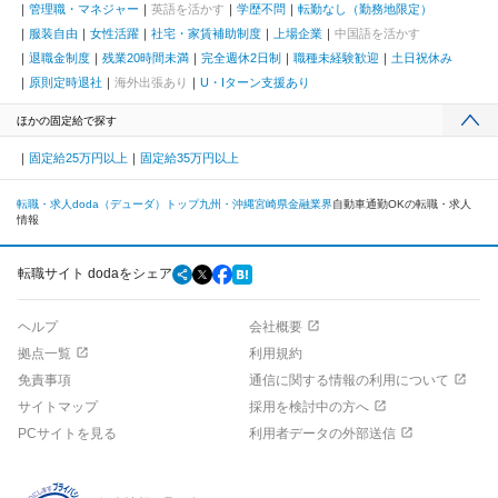
管理職・マネジャー
英語を活かす
学歴不問
転勤なし（勤務地限定）
服装自由
女性活躍
社宅・家賃補助制度
上場企業
中国語を活かす
退職金制度
残業20時間未満
完全週休2日制
職種未経験歓迎
土日祝休み
原則定時退社
海外出張あり
U・Iターン支援あり
ほかの固定給で探す
固定給25万円以上
固定給35万円以上
転職・求人doda（デューダ）トップ
九州・沖縄
宮崎県
金融業界
自動車通勤OKの転職・求人
情報
転職サイト dodaをシェア
ヘルプ
会社概要
拠点一覧
利用規約
免責事項
通信に関する情報の利用について
サイトマップ
採用を検討中の方へ
PCサイトを見る
利用者データの外部送信