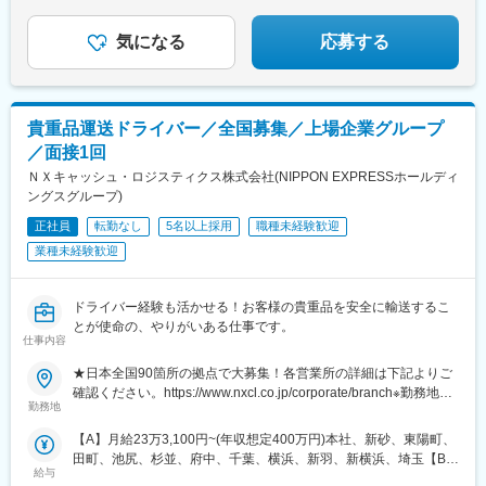
積み重ねてきた信頼があるから、
信濃荒井駅、広貫堂前駅、高岡駅、割出駅、野々市工大前駅、西
顧客に寄り添い、深い関係性を築けます。
別院駅、敦賀駅、ささしまライブ駅、伏屋駅、徳重駅、長久手古
気になる
応募する
戦場駅、市役所前駅(愛知県)、岡崎駅、妙興寺駅、土橋駅(愛知
県)、春日井駅(中央本線)、西岐阜駅、鵜沼宿駅、東静岡駅、浜松
駅、沼津駅、掛川駅、藤枝駅、津駅、近鉄四日市駅、四天王寺前
夕陽ケ丘駅、本町駅、扇町駅(大阪府)、中百舌鳥駅、江坂駅、泉大
貴重品運送ドライバー／全国募集／上場企業グループ
津駅、枚方公園駅、久宝寺駅、貿易センター駅、手柄駅、大久保
／面接1回
駅(兵庫県)、甲子園口駅、竹田駅(京都府)、南草津駅、大和西大寺
駅、和歌山駅、湖山駅、後藤駅、松江駅、新西大寺町筋駅、大元
ＮＸキャッシュ・ロジスティクス株式会社(NIPPON EXPRESSホールディ
駅、東山・おかでんミュージアム駅、球場前駅(岡山県)、西原駅
ングスグループ)
(広島県)、修大協創中高前駅、東福山駅、西条駅(広島県)、矢原
正社員
転勤なし
5名以上採用
職種未経験歓迎
駅、周防花岡駅、二軒屋駅、伏石駅、福音寺駅、宝永町駅、南小
業種未経験歓迎
倉駅、東比恵駅、赤坂駅(福岡県)、今宿駅、久留米大学前駅、福間
駅、佐賀駅、原爆資料館駅、早岐駅、新大村駅、健軍校前駅、原
水駅、牧駅(大分県)、宮崎駅、鹿児島中央駅、東区役所前駅、仙台
ドライバー経験も活かせる！お客様の貴重品を安全に輸送するこ
駅、九段下駅、都庁前駅、下赤塚駅、青井駅、立川駅、井の頭公
とが使命の、やりがいある仕事です。
園駅、分倍河原駅、横浜駅、鹿島田駅、石上駅、北与野駅、南越
仕事内容
谷駅、京成千葉駅、京成幕張駅、京成八幡駅、京成西船駅、新松
戸駅、大庭駅、米野駅、長沼駅(静岡県)、新浜松駅、江戸橋駅、あ
★日本全国90箇所の拠点で大募集！各営業所の詳細は下記よりご
すなろう四日市駅、恵美須町駅、西大橋駅、南森町駅、八尾駅、
確認ください。https://www.nxcl.co.jp/corporate/branch※勤務地は
勤務地
三宮・花時計前駅、田中口駅、大雲寺前駅、祇園新橋北駅、五日
希望を考慮し決定します※転勤なし※U・Iターン支援あり※マイカ
市駅、香春口三萩野駅、大濠公園駅、大学病院駅、鹿児島中央駅
ー通勤OK（拠点により異なる）※1都3県のセンター勤務で通勤時
【A】月給23万3,100円~(年収想定400万円)本社、新砂、東陽町、
前駅、榴ケ岡駅、中野坂上駅、地下鉄成増駅、高島町駅、新千葉
間が片道2時間以上の場合、社宅のご利用が可能です。（当社規定
田町、池尻、杉並、府中、千葉、横浜、新羽、新横浜、埼玉【B】
駅、鬼越駅、名鉄名古屋駅、柚木駅(静岡鉄道線)、第一通り駅、心
あり） 自己負担額：月額1万5000円程度（※物件により異なる）
給与
月給22万4,100円~(年収想定390万円)名古屋、一宮、豊橋、岡