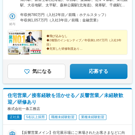
必要な場合は費用補助あり（規定あり）【下記は拠点一例です】※
駅、大谷地駅、太平駅、森林公園駅(北海道)、発寒駅、千歳駅(北
現在も拠点拡大中！
海道)、沼ノ端駅、桔梗駅、筒井駅(青森県)、撫牛子駅、本八戸
年収例780万円（入社2年目／前職：ホテルスタッフ）
駅、小中野駅、岩手飯岡駅、盛岡駅、泉外旭川駅、秋田駅、横手
年収例1,057万円（入社3年目／前職：金融営業）
駅、山形駅、東金井駅、鶴岡駅、西袋駅、米沢駅、平野駅(福島
給与
県)、笹木野駅、南福島駅、磐城太田駅、安積永盛駅、郡山富田
駅、新白河駅、湯本駅、会津若松駅、西那須野駅、宇都宮駅、東
◆飛び込みなし
武宇都宮駅、西川田駅、雀宮駅、小田林駅、県駅、新栃木駅、佐
◆2種類のインセンティブ／年収例1,057万円（入社3年
野市駅、常陸多賀駅、阿字ケ浦駅、赤塚駅、偕楽園駅、古河駅、
目）
研究学園駅、土浦駅、守谷駅、石原駅(埼玉県)、熊谷駅、北上尾
◆充実した研修制度あり
◆「棟数」で評価＝無理な営業で販売価格を上げる必要
駅、本庄駅、久喜駅、花崎駅、東松山駅、新三郷駅、浦和駅、武
なし
蔵浦和駅、八木崎駅、さいたま新都心駅、加茂宮駅、朝霞駅、谷
◆完全週休2日制／年休120日以上
塚駅、鳩ケ谷駅、川越駅、狭山ケ丘駅、若葉駅、南越谷駅、飯岡
駅、京成成田駅、柏たなか駅、逆井駅、初石駅、新松戸駅、東海
圧倒的な商品力が、あなたの提案をバックアップしま
気になる
応募する
す！
神駅、鬼越駅、印西牧の原駅、千葉寺駅、スポーツセンター駅、
幕張駅、五井駅、茂原駅、木更津駅、新豊洲駅、新小岩駅、石神
井公園駅、井荻駅、三鷹駅、浜田山駅、錦糸町駅、上町駅、駒沢
大学駅、新小金井駅、立飛駅、武蔵小金井駅、北綾瀬駅、北八王
住宅営業／接客経験を活かせる／反響営業／未経験歓
子駅、用賀駅、新大久保駅、町田駅、百合ケ丘駅、たまプラーザ
迎／研修あり
駅、小机駅、西横浜駅、港南台駅、二俣川駅、古淵駅、八丁畷
駅、向河原駅、県立大学駅、本鵠沼駅、海老名駅(相鉄・小田急)、
株式会社一条工務店
本厚木駅、秦野駅、宮山駅、国府津駅、国母駅、南甲府駅、月江
正社員
5名以上採用
職種未経験歓迎
業種未経験歓迎
寺駅、上田駅、佐久平駅、市役所前駅(長野県)、北長野駅、茅野
駅、伊那市駅、平田駅(長野県)、松本駅、豊科駅、鼎駅、長野駅、
小針駅、越後石山駅、新潟駅、直江津駅、長岡駅、燕三条駅、越
【反響営業メイン】住宅展示場にご来場されたお客さまなどに向