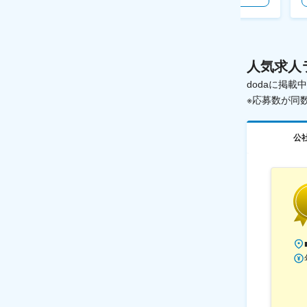
人気求人
dodaに掲
※応募数が同
公