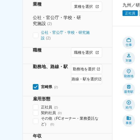
業種
九州／研
業種を選択
正社員
公社・官公庁・学校・研
究施設
(
2
)
公社・官公庁・学校・研究施
設
(
2
)
仕事
職種
職種を選択
対象
勤務地、路線・駅
勤務地を選択
勤務地
路線・駅を選択
宮崎県
(
2
)
最寄駅
雇用形態
正社員
(
2
)
給与
契約社員
(
0
)
その他（FCオーナー・業務委託な
事業
ど）
(
0
)
年収