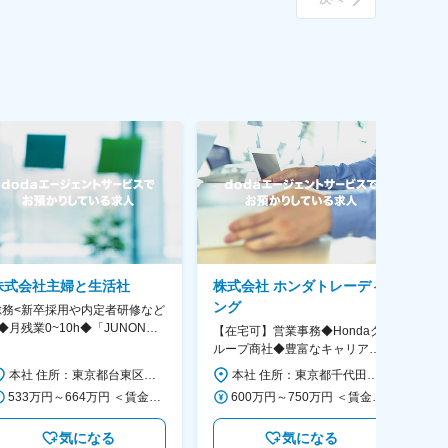
株式会社主婦と生活社
株式会社 ホンダトレーディ
ング
総務<新卒採用や内定者研修など
【
◆月残業0~10h◆「JUNON」
務
【在宅可】営業事務◆Hondaグ
「ar」など有名雑誌多数
1
ループ商社◆豊富なキャリアパ
経
ス◆残業20H程/年休121日/転勤
本社 住所：東京都台東区柳橋１丁目２３－６ 浅草橋共同ビル 勤務地最寄駅：都営浅草線／浅草橋駅 受動喫煙対策：屋内喫煙可能場所あり 変更の範囲：会社の定める事業所
本社 住所：東京都千代田区外神田4-14-1 秋葉原UDX南ウイング18F 勤務地最寄駅：JR山手線・総武線／秋葉原駅 受動喫煙対策：屋内全面禁煙 変更の範囲：会社の定める事業所（リモートワーク含む）
なし
533万円～664万円 ＜賃金形態＞ 月給制 ＜賃金内訳＞ 月額（基本給）：338,580円～433,690円 その他固定手当/月：20,000円 ＜月給＞ 358,580円～453,690円 ＜昇給有無＞ 有 ＜残業手当＞ 有 ＜給与補足＞ 基本給：年齢別一律基準 その他固定手当：入社時一律の業務手当(評価給) 備考：残業代10時間分/月および賞与年2回込み 年収モデル：36歳→567万、41歳→614万 賃金はあくまでも目安の金額であり、選考を通じて上下する可能性があります。 月給(月額)は固定手当を含めた表記です。
600万円～750万円 ＜賃金形態＞ 月給制 月給制。賞与昨年支給実績6.7ヶ月分。 ＜賃金内訳＞ 月額（基本給）：300,000円～410,000円 ＜月給＞ 300,000円～410,000円 ＜昇給有無＞ 有 ＜残業手当＞ 有 ＜給与補足＞ 賞与は直近3年間の平均で6.5か月分支給として計算。全社平均である20時間分の時間外手当含む。時間外手当は1分単位で支給。 賃金はあくまでも目安の金額であり、選考を通じて上下する可能性があります。 月給(月額)は固定手当を含めた表記です。
気になる
気になる