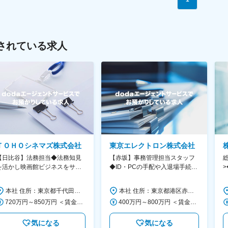
されている求人
ＴＯＨＯシネマズ株式会社
東京エレクトロン株式会社
【日比谷】法務担当◆法務知見
【赤坂】事務管理担当スタッフ
を活かし映画館ビジネスをサポ
◆ID・PCの手配や入退場手続き
>
ート/東宝グループ
など庶務業務◆年間休日122日
◆
本社 住所：東京都千代田区有楽町1-1-3 東京宝塚ビル7F 勤務地最寄駅：各線／日比谷駅 受動喫煙対策：屋内全面禁煙 変更の範囲：会社の定める事業所（リモートワーク含む）
本社 住所：東京都港区赤坂5-3-1 赤坂Bizタワー 勤務地最寄駅：東京メトロ千代田線／赤坂駅 受動喫煙対策：屋内全面禁煙 変更の範囲：会社の定める事業所（リモートワーク含む）
720万円～850万円 ＜賃金形態＞ 月給制 ＜賃金内訳＞ 月額（基本給）：346,000円～447,000円 その他固定手当/月：50,000円 固定残業手当/月：54,000円～67,000円（固定残業時間20時間0分/月） 超過した時間外労働の残業手当は追加支給 ＜月給＞ 450,000円～564,000円（一律手当を含む） ＜昇給有無＞ 有 ＜残業手当＞ 有 ＜給与補足＞ ■賞与：年2回（3.4ヶ月分）※会社業績により別途期末賞与支給（3月） ■その他固定手当の内訳 ・役職手当15,000円 ・住宅手当25,000円 ・LP支援金10,000円 賃金はあくまでも目安の金額であり、選考を通じて上下する可能性があります。 月給(月額)は固定手当を含めた表記です。
400万円～800万円 ＜賃金形態＞ 月給制 ＜賃金内訳＞ 月額（基本給）：220,000円～450,000円 ＜月給＞ 220,000円～450,000円 ＜昇給有無＞ 有 ＜残業手当＞ 有 ＜給与補足＞ ※経験・能力等を十分考慮の上、当社規定により決定します。 ※年収は賞与を含む金額となっております。 ■昇給：年1回 ■賞与：年2回（6月、12月） 賃金はあくまでも目安の金額であり、選考を通じて上下する可能性があります。 月給(月額)は固定手当を含めた表記です。
気になる
気になる