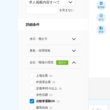
求人掲載内容すべて
最寄駅
を含まない
給与
詳細条件
事業
休日・働き方
募集・採用情報
会社・職場の環境
選択中
上場企業
(
0
)
外資系企業
(
0
)
定着率95％以上
(
0
)
女性活躍
(
2
)
自動車通勤OK
(
2
)
服装自由
(
2
)
前へ