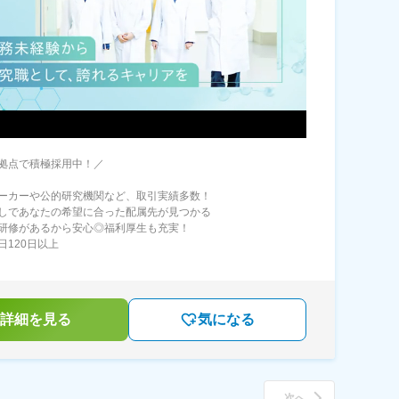
拠点で積極採用中！／
ーカーや公的研究機関など、取引実績多数！
しであなたの希望に合った配属先が見つかる
研修があるから安心◎福利厚生も充実！
日120日以上
詳細を見る
気になる
次へ