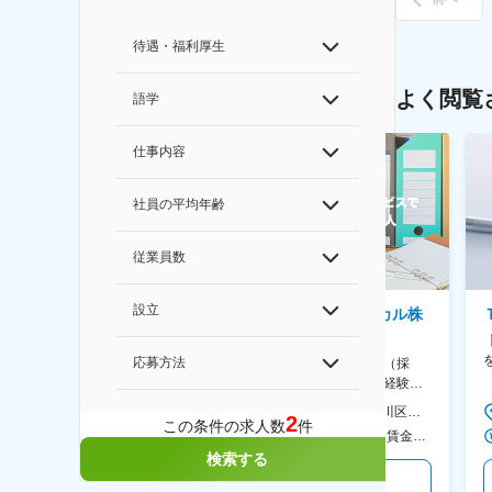
待遇・福利厚生
よく閲覧
語学
仕事内容
社員の平均年齢
従業員数
設立
ソニー株式会社
センチュリーメディカル株
式会社
事業企画管理（SONYのイメー
ジング領域）◆英語力を活か
応募方法
【伊藤忠グループ】人事（採
す/CFO管轄＃SECCFO0027
用・人材開発）◇実務未経験歓
迎！／リモート有／年休124日
＜勤務地詳細1＞ ソニー株式会社 住所：神奈川県横浜市西区みなとみらい5-1-1 受動喫煙対策：屋内全面禁煙 ＜勤務地詳細2＞ ソニーシティ大崎 住所：東京都品川区大崎2-10-1 勤務地最寄駅：JR線／大崎駅 受動喫煙対策：屋内全面禁煙 変更の範囲：会社の定める事業所（リモートワーク含む）
本社 住所：東京都品川区大崎1-11-2 ゲートシティ大崎イーストタワー22Ｆ 勤務地最寄駅：JR山手線／大崎駅 受動喫煙対策：屋内全面禁煙 変更の範囲：会社の定める事業所（リモートワーク含む）
2
／福利厚生充実◇
この条件の求人数
件
600万円～1,200万円 ＜賃金形態＞ 月給制 ＜賃金内訳＞ 月額（基本給）：350,000円～500,000円 ＜月給＞ 350,000円～500,000円 ＜昇給有無＞ 有 ＜残業手当＞ 有 ＜給与補足＞ ※年収は経験や能力を考慮の上、当社規定により決定します。 賃金はあくまでも目安の金額であり、選考を通じて上下する可能性があります。 月給(月額)は固定手当を含めた表記です。
500万円～600万円 ＜賃金形態＞ 月給制 ＜賃金内訳＞ 月額（基本給）：300,000円～350,000円 ＜月給＞ 300,000円～350,000円 ＜昇給有無＞ 有 ＜残業手当＞ 有 ＜給与補足＞ 上記年収は、あくまで目安であり、前職・経験を考慮し検討させて頂きます。 ■昇給：あり ■賞与：あり ※会社業績と個人業績に応じて算定されます。 賃金はあくまでも目安の金額であり、選考を通じて上下する可能性があります。 月給(月額)は固定手当を含めた表記です。
検索する
気になる
気になる