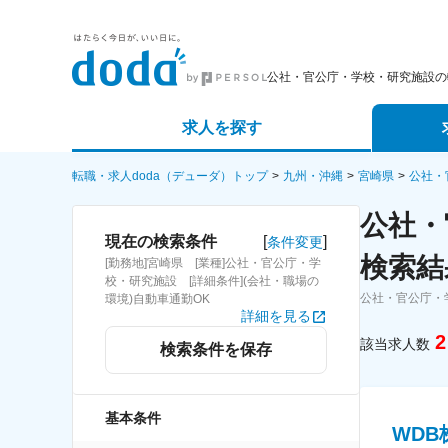
公社・官公庁・学校・研究施設の
求人を探す
詳細条件から探す
エージェ
転職・求人doda（デューダ）トップ
九州・沖縄
宮崎県
公社・
公社・
新着求人から探す
スカウト
[
]
現在の検索条件
条件変更
検索結
[勤務地]宮崎県 [業種]公社・官公庁・学
求人特集から探す
パートナ
校・研究施設 [詳細条件](会社・職場の
公社・官公庁・
環境)自動車通勤OK
詳細を見る
2
該当求人数
検索条件を保存
基本条件
WD