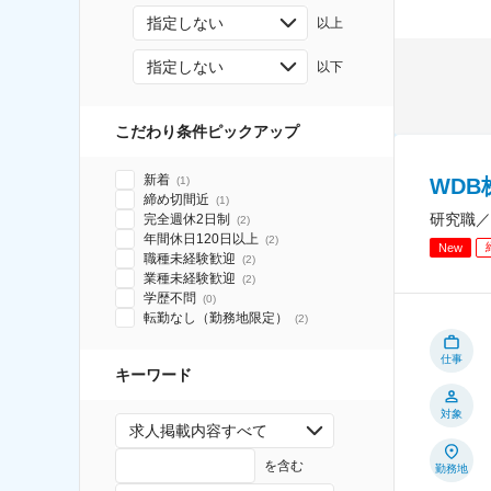
指定しない
以上
指定しない
以下
こだわり条件ピックアップ
新着
WD
(
1
)
締め切間近
(
1
)
研究職／
完全週休2日制
(
2
)
年間休日120日以上
(
2
)
New
職種未経験歓迎
(
2
)
業種未経験歓迎
(
2
)
学歴不問
(
0
)
転勤なし（勤務地限定）
(
2
)
仕事
キーワード
対象
求人掲載内容すべて
を含む
勤務地