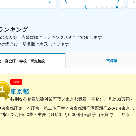
ランキング
載中の求人を、応募数順にランキング形式でご紹介します。
数の場合は、新着順に表示しています。
宮崎県
社・官公庁・学校・研究施設
New
東京都
特別な公務員試験対策不要／東京都職員（事務）／月給31万円～
■東京都庁第一本庁舎・第二本庁舎／東京都新宿区西新宿2-8-1 ※東京都庁本庁舎のほか、都内の出先事業所などに配属される場合があります。 ※配属される部署によってリモートワークの相談も可能です。 ◎アクセス・「JR新宿駅」（西口から徒歩約10分）・都営地下鉄大江戸線「都庁前駅」・新宿駅西口（地下バスのりば）から都営バス（都庁循環）「都庁第一本庁舎」、「都庁第二本庁舎」、「都議会議事堂」下車・JR新宿駅西改札「新宿駅西口」バス停から「西参道方面」行きの新宿WEバス乗車、「新宿ワシントンホテル前」下車※禁煙対策：敷地内禁煙
年収573万円/30歳・主任（月給33万6,360円＋諸手当＋賞与） 年収694万円/35歳・課長代理（月給40万3,560円＋諸手当＋賞与）