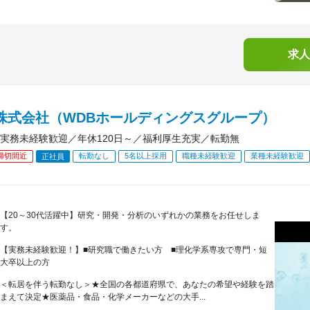
求人
B株式会社（WDBホールディングスグループ）
実務未経験歓迎／年休120日～／福利厚生充実／転勤無
締切間近
転勤なし
5名以上採用
職種未経験歓迎
業種未経験歓迎
正社員
【20～30代活躍中】研究・開発・分析のいずれかの業務をお任せしま
す。
【実務未経験歓迎！】■研究職で働きたい方 ■理化学系専攻で専門・短
大卒以上の方
＜転居を伴う転勤なし＞★全国の各都道府県で、あなたの希望や経験を踏
まえて決定★医薬品・食品・化学メーカーなどの大手...