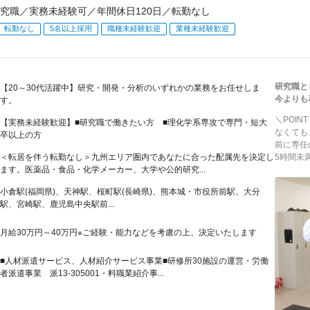
究職／実務未経験可／年間休日120日／転勤なし
転勤なし
5名以上採用
職種未経験歓迎
業種未経験歓迎
研究職と
【20～30代活躍中】研究・開発・分析のいずれかの業務をお任せしま
今よりも
す。
＼POI
【実務未経験歓迎】■研究職で働きたい方 ■理化学系専攻で専門・短大
なくても
卒以上の方
前に専任
＜転居を伴う転勤なし＞九州エリア圏内であなたに合った配属先を決定し
5時間未
ます。医薬品・食品・化学メーカー、大学や公的研究...
小倉駅(福岡県)、天神駅、桜町駅(長崎県)、熊本城・市役所前駅、大分
駅、宮崎駅、鹿児島中央駅前...
月給30万円～40万円※ご経験・能力などを考慮の上、決定いたします
■人材派遣サービス、人材紹介サービス事業■研修所30施設の運営・労働
者派遣事業 派13-305001・料職業紹介事...