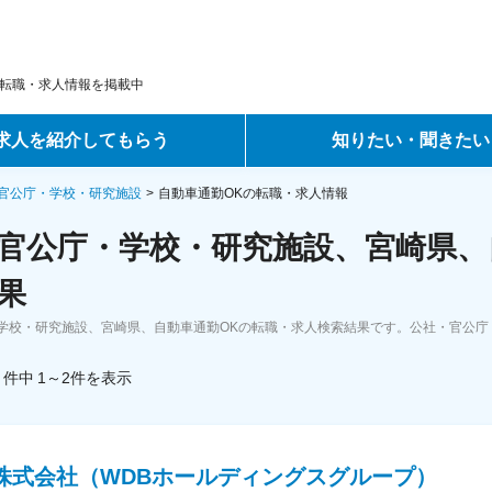
転職・求人情報を掲載中
求人を紹介してもらう
知りたい・聞きたい
ントサービス
転職ノウハウ
官公庁・学校・研究施設
自動車通勤OKの転職・求人情報
官公庁・学校・研究施設、宮崎県、
サービス
データで見る転職
果
ーエージェントサービス
コラム・インタビュー
学校・研究施設、宮崎県、自動車通勤OKの転職・求人検索結果です。公社・官公庁
転職Q&A
件中
1～2
件
を表示
B株式会社（WDBホールディングスグループ）