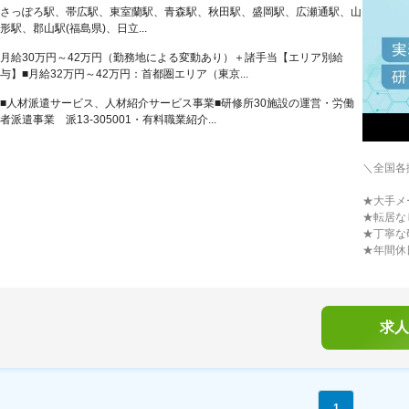
さっぽろ駅、帯広駅、東室蘭駅、青森駅、秋田駅、盛岡駅、広瀬通駅、山
形駅、郡山駅(福島県)、日立...
月給30万円～42万円（勤務地による変動あり）＋諸手当【エリア別給
与】■月給32万円～42万円：首都圏エリア（東京...
■人材派遣サービス、人材紹介サービス事業■研修所30施設の運営・労働
者派遣事業 派13-305001・有料職業紹介...
＼全国各
★大手メ
★転居な
★丁寧な
★年間休
求人
1