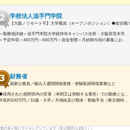
学校法人追手門学院
【大阪／リモート可】大学職員（オープンポジション）◆総合職で
＜勤務地詳細＞追手門学院大学総持寺キャンパス住所：大阪府茨木市太田東芝町1-1 受動喫煙対策：屋内全面禁煙変更の範囲：会社の定める事業所
＜予定年収＞450万円～600万円＜賃金形態＞月給制今回の募集における初年度の最低保証額です。経験年数によって決定します。＜賃金内訳＞月額（基本給）：262,900円～328,700円＜月給＞262,900円～328,700円＜昇給有無＞有＜残業手当＞有＜給与補足＞年収は賞与込(※残業代は含まれていません。)賞与は今年度実績で年間5ヶ月分支給されています。賃金はあくまでも目安の金額であり、選考を通じて上下する可能性があります。月給(月額)は固定手当を含めた表記です。
財務省
国家公務員／輸出入通関関係業務・密輸取締関係業務など
◆採用された税関管内の官署（本関又は管轄する署所）での勤務となります。採用後は、他の官署に転勤（含、住居を異にする転勤）することもあります。【参考】税関の管轄区域https://www.customs.go.jp/zeikan/zeikan-kankatsu.pdf【各税関の本関（本部）の所在地】・函館税関本関（北海道函館市海岸町24-4）・東京税関本関（東京都江東区青海2-7-11）・横浜税関本関（神奈川県横浜市中区海岸通1-1）・名古屋税関本関（愛知県名古屋市港区入船2-3-12）・大阪税関本関（大阪府大阪市港区築港4-10-3）・神戸税関本関（兵庫県神戸市中央区新港町12-1）・門司税関本関（福岡県北九州市門司区西海岸町1-3-10）・長崎税関本関（長崎県長崎市出島町1-36）・沖縄地区税関本関（沖縄県那覇市おもろまち2-1-1 6F）
年収約530万円／32歳・大卒／月例給及び期末・勤勉手当（東京都特別区勤務） ※上記モデル例は、参考であり、個人の経歴や業務内容等を踏まえての算定
募数の多い順にランキングしています（非公開求人は除く）。