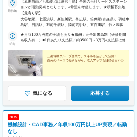
【原則自由／活動拠点は選択可能】全国の当社サービスステーシ
ョンが活動拠点となります。※希望を考慮します。★積極募集地域
勤務地
★北海道（札幌除く）・山形・岩手・福島（郡山）・埼玉（川
【最寄り駅】
越）・東京・栃木（宇都宮）・神奈川（西部）・長野（松本）・
大谷地駅、七重浜駅、新旭川駅、帯広駅、筒井駅(青森県)、羽後牛
茨城・富山・三重（松阪）・静岡（沼津）・愛知・京都・大阪・
島駅、日詰駅、羽前千歳駅、陸前高砂駅、五百川駅、竹ノ塚駅、
和歌山・滋賀・奈良・広島・香川・宮崎・長崎・熊本＝＝＜委託
保谷駅、池尻大橋駅、北八王子駅、桜木駅(千葉県)、新鎌ケ谷駅、
地域＞＝＝■北海道札幌、函館、旭川、苫小牧、釧路、帯広、北
★月収100万円超の実績もあり★報酬：完全出来高制（研修期間
北上尾駅、上福岡駅、石原駅(埼玉県)、市が尾駅、大船駅、門沢橋
見、各市近郊■北日本青森（青森市、八戸市）、秋田、岩手、山
も収入有！）■1件あたり支払額／約3500円～3万円※支払額は修理
駅、水戸駅、荒川沖駅、岡本駅(栃木県)、前橋大島駅、竜王駅、新
給与
形、宮城（仙台市、気仙沼市）、福島（いわき市、福島市、会津
する製品機種や作業内容により異なります。（例：簡易調整
潟駅、宮内駅(新潟県)、市役所前駅(長野県)、平田駅(長野県)、東
若松市）■関東東京、千葉、埼玉、神奈川、茨城、栃木、群馬■甲
⇒3000円～7000円／1件、技術レベルの高い作業⇒1万円～3万円
金沢駅、呉羽駅、福井口駅、ナゴヤドーム前矢田駅、美合駅、西
信越山梨、新潟、長野■北陸石川、富山、福井■中部愛知、岐阜、
／1件）※修理件数は1日5件程度です（年間平均）。【月収例】月
三菱電機グループ企業で、スキルを活かして活躍！
岐阜駅、徳和駅、新正駅、沼津駅、静岡駅、天竜川駅、南吹田
自分のペースで働きながら、収入アップも目指せます◎
三重、静岡、長野（飯田地区）■関西大阪、兵庫、京都、奈良、滋
収40万円（月70件／1日5件×14日）月収115万円（月120件／1日
駅、三国ケ丘駅(大阪府)、古川橋駅、新長田駅、八家駅、長岡京
賀、和歌山■中国広島、岡山、鳥取、島根、山口■四国香川、徳
5件×24日 ※繁忙月）＜研修期間中＞※2～6カ月固定報酬：1時間あ
駅、福知山市民病院口駅、二階堂駅、手原駅、和歌山駅、七軒茶
島、愛媛、高知■九州福岡、佐賀、長崎、大分、熊本、宮崎、鹿児
たり2000円＋交通費別途支給
屋駅、備後赤坂駅、北長瀬駅、湖山駅、乃木駅、新山口駅、空港
島
通り駅、板野駅、久米駅、旭駅(高知県)、東比恵駅、南小倉駅、西
牟田駅、長崎駅(長崎県)、高城駅、武蔵塚駅、田吉駅、慈眼寺駅、
まつもと町屋駅、矢田駅(愛知県)、赤堀駅、西代駅、旭駅前通駅、
気になる
応募する
砂田橋駅、苅藻駅、旭町三丁目駅
NEW
機械設計・CAD事務／年収100万円以上UP実現／転勤
なし