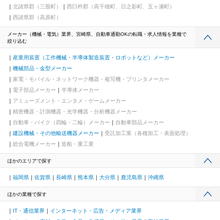
北諸県郡（三股町）
西臼杵郡（高千穂町、日之影町、五ヶ瀬町）
西諸県郡（高原町）
メーカー（機械・電気）業界、宮崎県、自動車通勤OKの転職・求人情報を業種で
絞り込む
産業用装置（工作機械・半導体製造装置・ロボットなど）メーカー
機械部品・金型メーカー
家電・モバイル・ネットワーク機器・複写機・プリンタメーカー
電子部品メーカー
半導体メーカー
アミューズメント・エンタメ・ゲームメーカー
精密機器・計測機器・光学機器・分析機器メーカー
自動車・バイク（四輪・二輪）メーカー
自動車部品メーカー
建設機械・その他輸送機器メーカー
受託加工業（各種加工・表面処理）
総合電機メーカー
造船・重工業
ほかのエリアで探す
福岡県
佐賀県
長崎県
熊本県
大分県
鹿児島県
沖縄県
ほかの業種で探す
IT・通信業界
インターネット・広告・メディア業界