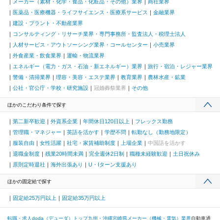
メーカー（素材・化学・食品・化粧品・その他）業界
商社業界
医薬品・医療機器・ライフサイエンス・医療系サービス
金融業界
建設・プラント・不動産業界
コンサルティング・リサーチ業界・専門事務所・監査法人・税理士法人
人材サービス・アウトソーシング業界・コールセンター
小売業界
外食産業・飲食業界
運輸・物流業界
エネルギー（電力・ガス・石油・新エネルギー）業界
旅行・宿泊・レジャー業界
警備・清掃業界
理容・美容・エステ業界
教育業界
農林水産・鉱業
公社・官公庁・学校・研究施設
冠婚葬祭業界
その他
ほかのこだわり条件で探す
第二新卒歓迎
外資系企業
年間休日120日以上
フレックス勤務
管理職・マネジャー
英語を活かす
学歴不問
転勤なし（勤務地限定）
服装自由
女性活躍
社宅・家賃補助制度
上場企業
中国語を活かす
退職金制度
残業20時間未満
完全週休2日制
職種未経験歓迎
土日祝休み
原則定時退社
海外出張あり
U・Iターン支援あり
ほかの固定給で探す
固定給25万円以上
固定給35万円以上
転職・求人doda（デューダ）トップ
九州・沖縄
宮崎県
メーカー（機械・電気）業界
自動車通