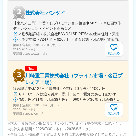
株式会社 バンダイ
【東京／三田】一番くじプロモーション担当◆SNS・CM動画制作
ディレクション・イベント企画など
＜勤務地詳細＞株式会社BANDAI SPIRITSへの出向住所：東京都港区三田3‐5‐19 住友不動産東京三田ガーデンタワー受動喫煙対策：屋内全面禁煙変更の範囲：会社の定める事業所
＜予定年収＞724万円～920万円＜賃金形態＞月給制＜賃金内訳＞月額（基本給）：315,000円～400,000円＜月給＞315,000円～400,000円＜昇給有無＞有＜残業手当＞有＜給与補足＞※役職と給与は、経験・能力などを考慮し最終決定■昇給：年1回■賞与：年1回■年収例（一般）759万円／中途入社2年目／月給33万円＋時間外手当（30時間）＋賞与■年収例（チーフ）920万円／中途入社2年目／月給40万円＋時間外手当（30時間）＋賞与賃金はあくまでも目安の金額であり、選考を通じて上下する可能性があります。月給(月額)は固定手当を含めた表記です。
掲載予定期間：
2026/6/18（木）
〜
2026/9/16（水）
気になる
更新日：
2026/6/19（金）
New
川崎重工業株式会社（プライム市場・名証プ
レミア上場）
総合職／年休127日／賞与4回／年収560万円～1100万円
★U・Iターン歓迎★兵庫・香川・岐阜・愛知にある下記いずれかの事業所・神戸工場／兵庫県神戸市中央区・西神工場／兵庫県神戸市西区・西神戸工場／兵庫県神戸市西区・明石工場／兵庫県明石市・播磨工場／兵庫県加古郡・岐阜工場／岐阜県各務原市・名古屋第一工場／愛知県弥富市・名古屋第二工場／愛知県海部郡・坂出工場／香川県坂出市・神戸本社／兵庫県神戸市中央区・東京本社／東京都港区 など※受動喫煙対策実施
750万円／31歳（月給38万円） 960万円／36歳（月給48万円）
掲載予定期間：
2026/7/6（月）
〜
2026/10/4（日）
気になる
更新日：
2026/7/6（月）
※求人応募数の多い順にランキングしています（非公開求人は除く）。
※集計対象期間：2026/7/30（木）～2026/8/5（水）
※事情により掲載終了予定日よりも前に求人募集が終了していることもご