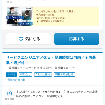
給与
（長野市・松本市）／岐阜県／福井県 ■近畿大阪府（吹田市・堺
吉駅、本厚木駅、新静岡駅、三島二日町駅、助信駅、黒川駅(愛知
市）／京都府／兵庫県（神戸市・姫路市）／和歌山県／三重県■中
県)、南富山駅、上諸江駅、新福井駅、岐南駅、六名駅、東松阪
国・四国広島県（広島市、福山市）／島根県／岡山県／山口県／
◎北海道から九州まで全国で大募集！／
駅、越後石山駅、豊津駅(大阪府)、萩原天神駅、くいな橋駅、和田
★完全週休2日制
香川県／徳島県／愛媛県／高知県■九州・沖縄福岡県（福岡市・北
岬駅、亀山駅(兵庫県)、田井ノ瀬駅、下祇園駅、東福山駅、松江
★設立70年以上の安定企業
九州市）／佐賀県／長崎県／熊本県／大分県／宮崎県／鹿児島県
駅、備前西市駅、周防下郷駅、香西駅、吉成駅、鎌田駅、薊野
★研修充実◎育成体制万全
／沖縄県※転勤は必ず相談の上、決定いたします（基本同じエリア
★賞与支給実績5.3カ月分
駅、大橋駅(福岡県)、競馬場前駅(福岡県)、鍋島駅、住吉駅(長崎
高級ホテル・レストランでプロに愛されてきた『魅せる
内転勤となります）※営業所によっては、マイカー通勤OK（駐車
県)、八丁馬場駅、牧駅(大分県)、宮崎駅、南鹿児島駅前駅、安里
キッチン』。
場完備）※受動喫煙対策：オフィス内禁煙
駅、西松本駅、田原町駅(東京都)、新井薬師前駅、港南中央駅、江
スタンダード上場企業で築く安定のキャリア。
坂駅、竹田駅(京都府)、竹下駅、守恒駅、南鹿児島駅、蔵前駅、東
気になる
応募する
中野駅、涙橋駅
サービスエンジニア／休日・勤務時間は自由／全国募
集・選択可
三菱電機システムサービス株式会社(三菱電機グループ)
その他
転勤なし
5名以上採用
職種未経験歓迎
業種未経験歓迎
【未経験も安心／2～6カ月の研修あり】個人のお客さま宅の家電
製品の修理（エアコン・給湯機など）
仕事内容