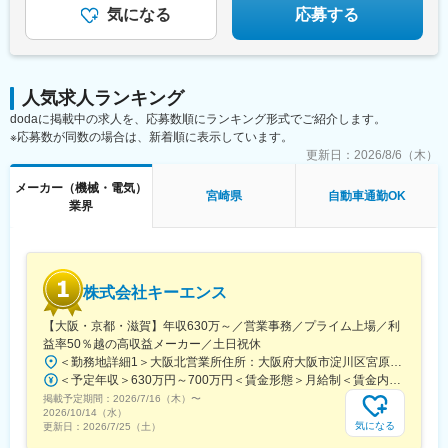
気になる
応募する
人気求人ランキング
dodaに掲載中の求人を、応募数順にランキング形式でご紹介します。
※応募数が同数の場合は、新着順に表示しています。
更新日：
2026/8/6（木）
メーカー（機械・電気）
宮崎県
自動車通勤OK
業界
株式会社キーエンス
【大阪・京都・滋賀】年収630万～／営業事務／プライム上場／利
益率50％越の高収益メーカー／土日祝休
＜勤務地詳細1＞大阪北営業所住所：大阪府大阪市淀川区宮原3-5-36 新大阪トラストタワー勤務地最寄駅：新大阪駅受動喫煙対策：敷地内喫煙可能場所あり＜勤務地詳細2＞京都営業所住所：京都府京都市下京区四条通室町東入函谷鉾町101 アーバンネット四条烏丸ビル受動喫煙対策：屋内全面禁煙＜勤務地詳細3＞滋賀営業所住所：滋賀県大津市中央2-2-6 受動喫煙対策：屋内全面禁煙変更の範囲：会社の定める事業所
＜予定年収＞630万円～700万円＜賃金形態＞月給制＜賃金内訳＞月額（基本給）：279,000円～281,000円＜月給＞279,000円～281,000円＜昇給有無＞有＜残業手当＞有＜給与補足＞上記は入社初年度の想定年収です。※月給の金額とは別で、残業代、業績賞与支給有り※賞与：年4回、昇給：年1～2回※経験・能力等を考慮の上、同社規定により待遇を決定します※年収は会社業績によって変動することがあります賃金はあくまでも目安の金額であり、選考を通じて上下する可能性があります。月給(月額)は固定手当を含めた表記です。
掲載予定期間：
2026/7/16（木）
〜
2026/10/14（水）
気になる
更新日：
2026/7/25（土）