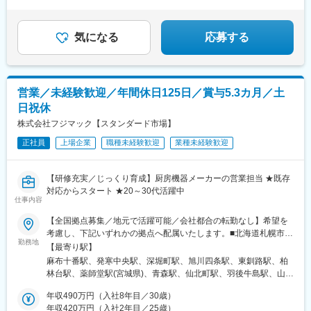
■賞与支給実績5.3カ月分
内転勤となります）※営業所によっては、マイカー通勤OK（駐車
県)、八丁馬場駅、牧駅(大分県)、宮崎駅、南鹿児島駅前駅、安里
場完備）※受動喫煙対策：オフィス内禁煙
駅、西松本駅、田原町駅(東京都)、新井薬師前駅、港南中央駅、江
高級ホテル・レストランに選ばれてきた厨房機器。
坂駅、竹田駅(京都府)、竹下駅、守恒駅、南鹿児島駅、蔵前駅、東
品質と機能美にこだわった『魅せるキッチン』。
気になる
応募する
中野駅、涙橋駅
営業／未経験歓迎／年間休日125日／賞与5.3カ月／土
日祝休
株式会社フジマック【スタンダード市場】
正社員
上場企業
職種未経験歓迎
業種未経験歓迎
【研修充実／じっくり育成】厨房機器メーカーの営業担当 ★既存
対応からスタート ★20～30代活躍中
仕事内容
【全国拠点募集／地元で活躍可能／会社都合の転勤なし】希望を
考慮し、下記いずれかの拠点へ配属いたします。■北海道札幌市／
勤務地
函館市／旭川市／釧路市／帯広市■東北宮城県／青森県／岩手県／
【最寄り駅】
秋田県／山形県／福島県■関東東京都（港区・台東区・中野区・八
麻布十番駅、発寒中央駅、深堀町駅、旭川四条駅、東釧路駅、柏
王子市・小平市）／千葉県（千葉市・柏市・船橋市）／神奈川県
林台駅、薬師堂駅(宮城県)、青森駅、仙北町駅、羽後牛島駅、山形
（横浜市・川崎市・厚木市）／埼玉県（上尾市）／栃木県／群馬
駅、安積永盛駅、鶴田駅、群馬総社駅、偕楽園駅、長野駅、松本
県／茨城県■中部静岡県（静岡市・三島市・浜松市）／愛知県（名
年収490万円（入社8年目／30歳）
駅、甲府駅、上尾駅、葭川公園駅、大神宮下駅、柏駅、新御徒町
古屋市・岡崎市）／山梨県／富山県／石川県／新潟県／長野県
年収420万円（入社2年目／25歳）
駅、落合駅(東京都)、京王八王子駅、青梅街道駅、上大岡駅、元住