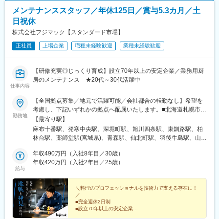
メンテナンススタッフ／年休125日／賞与5.3カ月／土
日祝休
株式会社フジマック【スタンダード市場】
正社員
上場企業
職種未経験歓迎
業種未経験歓迎
【研修充実◎じっくり育成】設立70年以上の安定企業／業務用厨
房のメンテナンス ★20代～30代活躍中
仕事内容
【全国拠点募集／地元で活躍可能／会社都合の転勤なし】希望を
考慮し、下記いずれかの拠点へ配属いたします。■北海道札幌市／
勤務地
函館市／旭川市／釧路市／帯広市■東北宮城県／青森県／岩手県／
【最寄り駅】
秋田県／山形県／福島県■関東東京都（港区・台東区・中野区・八
麻布十番駅、発寒中央駅、深堀町駅、旭川四条駅、東釧路駅、柏
王子市・小平市）／千葉県（千葉市・柏市・船橋市）／神奈川県
林台駅、薬師堂駅(宮城県)、青森駅、仙北町駅、羽後牛島駅、山形
（横浜市・川崎市・厚木市）／埼玉県（上尾市）／栃木県／群馬
駅、安積永盛駅、鶴田駅、群馬総社駅、偕楽園駅、長野駅、松本
県／茨城県■中部静岡県（静岡市・三島市・浜松市）／愛知県（名
年収490万円（入社8年目／30歳）
駅、甲府駅、上尾駅、葭川公園駅、大神宮下駅、柏駅、新御徒町
古屋市・岡崎市）／山梨県／富山県／石川県／新潟県／長野県
年収420万円（入社2年目／25歳）
駅、落合駅(東京都)、京王八王子駅、青梅街道駅、上大岡駅、元住
給与
（長野市・松本市）／岐阜県／福井県 ■近畿大阪府（吹田市・堺
吉駅、本厚木駅、新静岡駅、三島二日町駅、助信駅、黒川駅(愛知
市）／京都府／兵庫県（神戸市・姫路市）／和歌山県／三重県■中
県)、南富山駅、上諸江駅、新福井駅、岐南駅、六名駅、東松阪
国・四国広島県（広島市、福山市）／島根県／岡山県／山口県／
＼料理のプロフェッショナルを技術力で支える存在に！
駅、越後石山駅、豊津駅(大阪府)、萩原天神駅、くいな橋駅、和田
／
香川県／徳島県／愛媛県／高知県■九州・沖縄福岡県（福岡市・北
岬駅、亀山駅(兵庫県)、田井ノ瀬駅、下祇園駅、東福山駅、松江
■完全週休2日制
九州市）／佐賀県／長崎県／熊本県／大分県／宮崎県／鹿児島県
駅、備前西市駅、周防下郷駅、香西駅、吉成駅、鎌田駅、薊野
■設立70年以上の安定企業
／沖縄県※転勤は必ず相談の上、決定いたします（基本同じエリア
■研修充実◎育成体制万全
駅、大橋駅(福岡県)、競馬場前駅(福岡県)、鍋島駅、住吉駅(長崎