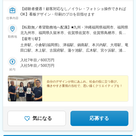
【経験者優遇！顧客対応なし／イラレ・フォトショ操作できれば
OK】看板デザイン・印刷のプロを目指せます
仕事内容
【転勤無／希望勤務地へ配属】■九州・沖縄福岡県福岡市、福岡県
北九州市、福岡県久留米市、佐賀県佐賀市、佐賀県鳥栖市、長崎
勤務地
県西彼杵郡長与町、長崎県佐世保市、熊本県熊本市、熊本県球磨
【最寄り駅】
郡あさぎり町、大分県大分市、宮崎県宮崎市、鹿児島県鹿児島
土井駅、小倉駅(福岡県)、津福駅、鍋島駅、本川内駅、大塔駅、竜
市、鹿児島県鹿屋市、沖縄県浦添市、沖縄県名護市 ■中国山口県
田口駅、木上駅、古国府駅、蓮ケ池駅、広木駅、宮ケ浜駅、浦添
山口市、山口県下関市、広島県広島市、広島県福山市、岡山県岡
前田駅、てだこ浦西駅、新山口駅、幡生駅、梅林駅(広島県)、福山
山市、鳥取県鳥取市、鳥取県境港市、島根県松江市 ■四国愛媛県
入社7年目／600万円
駅、東山・おかでんミュージアム駅、鳥取駅、高松町駅、朝日ケ
松山市、香川県高松市、徳島県徳島市、高知県高知市 ■東海愛知
入社5年目／500万円
丘駅、伊予和気駅、林道駅、阿波富田駅、旭町一丁目駅、本星崎
給与
県名古屋市、三重県四日市市、静岡県静岡市、静岡県浜松市、岐
駅、阿倉川駅、天竜川駅、古庄駅、南宿駅、鶴橋駅、鳳駅、医療
阜県羽島市 ■関西大阪府大阪市、大阪府堺市、兵庫県神戸市、兵
センター駅、英賀保駅、帯解駅、竹田駅(京都府)、東日本橋駅、鳩
庫県姫路市、奈良県奈良市、京都府京都市 ■関東東京都中央区、
自分のデザインが街にあふれ、社会の役に立つ喜び。
ケ谷駅、鷲宮駅、鉄道博物館駅、大倉山駅(神奈川県)、南橋本駅、
働きやすさ重視の当社で、思い描くクリエイティブを！
埼玉県川口市、埼玉県久喜市、埼玉県さいたま市、神奈川県横浜
本千葉駅、南仙台駅、蛇田駅、北山形駅、郡山富田駅、木太東口
市、神奈川県相模原市、千葉県千葉市 ■東北宮城県仙台市、宮城
駅、桃谷駅、計算科学センター駅、伏見駅(京都府)、馬喰横山駅、
県石巻市、山形県山形市、福島県郡山市 ※受動喫煙対策あり
大阪上本町駅、浜町駅
気になる
応募する