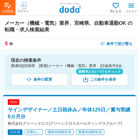
会員登録
ログイン
気になる
メニュー
メーカー（機械・電気）業界、宮崎県、自動車通勤OK
の
転職・求人検索結果
5
条件で並び替え
件
現在の検索条件
[勤務地]宮崎県 [業種]メーカー（機械・電気）業界 [詳細条件](会社・職場の環境)自動車通勤OK
新着求人をいつでもチェック
条件の変更
この条件を保存
NEW
サインデザイナー／土日祝休み／年休125日／賞与実績
6カ月分
株式会社グリーンクロス(グリーンクロスホールディングスグループ)
正社員
転勤なし
職種未経験歓迎
業種未経験歓迎