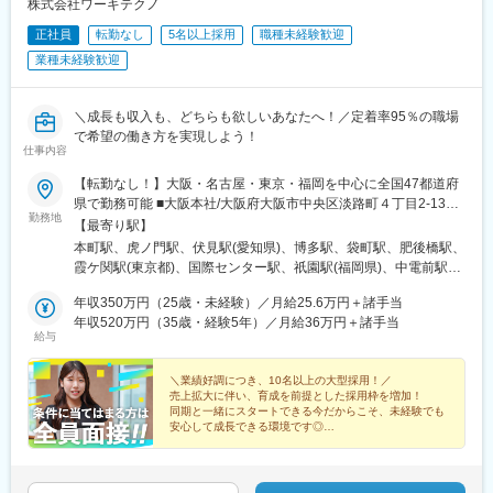
株式会社ワーキテクノ
正社員
転勤なし
5名以上採用
職種未経験歓迎
業種未経験歓迎
＼成長も収入も、どちらも欲しいあなたへ！／定着率95％の職場
で希望の働き方を実現しよう！
仕事内容
【転勤なし！】大阪・名古屋・東京・福岡を中心に全国47都道府
県で勤務可能 ■大阪本社/大阪府大阪市中央区淡路町４丁目2-13■
勤務地
東京支社/東京都千代田区霞が関1-4-2 ■名古屋支社/愛知県名古屋
【最寄り駅】
市中区錦1-17-26■福岡支社/福岡県福岡市博多区博多駅前1-15-20
本町駅、虎ノ門駅、伏見駅(愛知県)、博多駅、袋町駅、肥後橋駅、
7F■広島支社/広島市中区大手町2丁目8-5 4F◎希望の勤務エリア
霞ケ関駅(東京都)、国際センター駅、祇園駅(福岡県)、中電前駅、
でお仕事ができる◎転勤なしや海外出張OKなど働き方を選べる 全
淀屋橋駅、内幸町駅、丸の内駅(愛知県)、櫛田神社前駅、本通駅
国海外各地のプロジェクトに参画可能！・マイカー通勤もプロジ
年収350万円（25歳・未経験）／月給25.6万円＋諸手当
ェクトにより可 ・直行直帰OK ★引越し代補助制度や家賃補助制
年収520万円（35歳・経験5年）／月給36万円＋諸手当
給与
度など充実のU・Iターン支援!! ★プロジェクトによってはリモー
トワークも相談可!!
＼業績好調につき、10名以上の大型採用！／
売上拡大に伴い、育成を前提とした採用枠を増加！
同期と一緒にスタートできる今だからこそ、未経験でも
安心して成長できる環境です◎
★給与大幅UPの前例あり！
★完休2（土日祝）／残業6h未満
★定着率95％