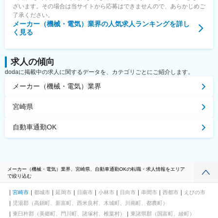
ざいます。その場合は当サイトから応募はできませんので、あらかじめご
了承ください。
メーカー（機械・電気）業界
の人気求人ランキングを詳し
く見る
求人の傾向
dodaに掲載中の求人に関するデータを、カテゴリごとにご紹介します。
メーカー（機械・電気）業界
宮崎県
自動車通勤OK
メーカー（機械・電気）業界、宮崎県、自動車通勤OKの転職・求人情報をエリア
で絞り込む
宮崎市
都城市
延岡市
日南市
小林市
日向市
串間市
西都市
えびの市
児湯郡（高鍋町、新富町、西米良村、木城町、川南町、都農町）
東臼杵郡（美郷町、門川町、諸塚村、椎葉村）
東諸県郡（国富町、綾町）