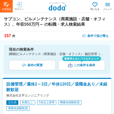
会員登録
ログイン
気になる
メニュー
サブコン、ビルメンテナンス（商業施設・店舗・オフィ
ス）、年収550万円～
の転職・求人検索結果
157
条件で並び替え
件
現在の検索条件
[職種]ビルメンテナンス（商業施設・店舗・オフィス）-施設管理（技術系） [業種]サブコン-建設・プラント・不動産業界 [年収]550万円～
新着求人をいつでもチェック
条件の変更
この条件を保存
設備管理／週休2～3日／年休120日／退職金あり／未経
験歓迎
株式会社太平エンジニアリング
正社員
転勤なし
5名以上採用
職種未経験歓迎
業種未経験歓迎