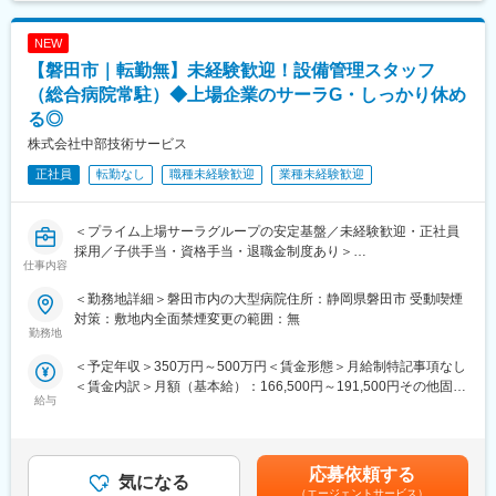
・月1回程度、業務習得の進捗確認をしながら、工事の全工程を管
■1日の流れ(例)：現場は都心のビル・商業施設が中心となりま
理できるようになったら独り立ちできることからお任せしますの
NEW
す。
でご安心ください
【磐田市｜転勤無】未経験歓迎！設備管理スタッフ
ビル・商業施設の現場へ直行/朝礼→職人さんたちと打ち合わせ/作
未経験の先輩方もどんどんスキルアップして活躍しています!
業開始→作業終了/総括→次の日の作業指示書の作成→直帰
（総合病院常駐）◆上場企業のサーラG・しっかり休め
・スムーズに作業が進むよう、お客様や職人さん、元受け業者と
■資格支援
る◎
打合せをして、段取りを組むお仕事です!
業務上で必要な電気工事関係等の資格を取得するため社内で試験
株式会社中部技術サービス
対策講習を実施しています。また、資格取得の費用も会社から支
■フォローアップ内容：
正社員
転勤なし
職種未経験歓迎
業種未経験歓迎
給しています
新研修制度
・1週間程度社内研修
■技術奨励金
未経験の方には入社後、社内外にて電気工事関係の研修を用意し
＜プライム上場サーラグループの安定基盤／未経験歓迎・正社員
業務上で必要な電気工事関係等の資格を保有している社員に対
ています。一人立ちするまで会社全体でサポートしています
採用／子供手当・資格手当・退職金制度あり＞
し、保有資格数から技術奨励金として毎月の給与へ加算していま
仕事内容
先輩のOJT教育を受けながら、各現場でノウハウや知識を習得
す
↓
静岡県磐田市内の総合病院に常駐勤務し、空調設備や給排水衛生
＜勤務地詳細＞磐田市内の大型病院住所：静岡県磐田市 受動喫煙
・慣れてきたら、少しずつ管理業務にチャレンジ
設備を中心とした点検・管理業務をお任せします。
対策：敷地内全面禁煙変更の範囲：無
↓
勤務地
変更の範囲：会社の定める業務
・月1回程度、業務習得の進捗確認をしながら、工事の全工程を管
■業務詳細：
＜予定年収＞350万円～500万円＜賃金形態＞月給制特記事項なし
理できるようになったら独り立ちできることからお任せしますの
・各種設備の日常点検、メンテナンス
＜賃金内訳＞月額（基本給）：166,500円～191,500円その他固定
でご安心ください。
・トラブル時の一時対応
給与
手当/月：64,000円～81,000円＜月給＞230,500円～272,500円＜
未経験の先輩方もどんどんスキルアップして活躍しています!
・協力業者の管理・調整（打合せ、日程調整、作業の立会いな
昇給有無＞有＜残業手当＞有＜給与補足＞■賞与（年2回 6月、12
ど）
月）※昨年度実績3ヶ月分賃金はあくまでも目安の金額であり、選
■資格支援
・報告書の作成 など
考を通じて上下する可能性があります。月給(月額)は固定手当を含
業務上で必要な電気工事関係等の資格を取得するため社内で試験
応募依頼する
気になる
めた表記です。
対策講習を実施しています。また、資格取得の費用も会社から支
■業務の特徴：
（エージェントサービス）