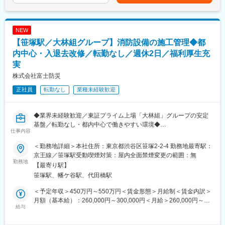
円）賃金はあくまでも目安の金額であり、選考を通じて上下する
当社に入社される方の多くが他社よりも給与が高い点に魅力を感
年間休日121日・残業は20時間～30時間程度です。全社的にウェ
可能性があります。月給(月額)は固定手当を含めた表記です。
じています！専門性の高い「計装」分野で、長年培ってきた技術
ルビーイングを推進しており、従業員の健康増進によりモチベー
力で日本電技にしか出来ない仕事をお客様から評価いただき、高
ションや生産性の向上を図っております。（健康経営優良法人に
NEW
い利益率を実現しています。また、人的資本経営を掲げ、会社の
認定）
【笹塚駅／大林組グループ】消防設備の施工管理◆都
利益を確りと社員へ還元する経営方針の基、基本給の改定、賞与
支給を行っております。
内中心・入退去改修／転勤なし／週休2日／福利厚生充
<借り上げ社宅について>
★高い技術力！
現住所から通勤が困難であると判断された場合、借り上げ社宅の
実
高度化するアズビルの新製品を使いこなし、年々複雑化・大型化
対象となります。※詳細はご面接にて
株式会社富士防災
する物件への対応力は
取扱販売店の中でも抜きんでているといわれるほど高い技術力を
正社員
転勤なし
業種未経験歓迎
変更の範囲：会社の定める業務
誇ります！
<業務内容>
◆業界未経験歓迎／東証プライム上場「大林組」グループの安定
弊社と取引のあるオフィスビルや商業施設などの既存顧客に対
基盤／転勤なし・都内中心で働きやすい環境◆
仕事内容
しての空調自動制御システムの継続メンテナンス契約、緊急対
応、スポット工事の見積、提案、受注管理、一部メンテナンス業
＼安定した職場で消防設備の施工管理を担当します／
＜勤務地詳細＞本社住所：東京都渋谷区笹塚2-2-4 勤務地最寄駅：
務をお任せします。見積作成など事務作業においては営業アシス
・大林組グループで経営基盤が安定しています。平均年齢34.5歳
京王線／笹塚駅受動喫煙対策：屋内全面禁煙変更の範囲：無
タントの方のサポートがあります。
の職場です。
勤務地
【最寄り駅】
※担当企業数は、企業規模にもよりますが数件～10数件ほどで
・住宅手当は最大4万円。平均残業は月31時間、有給取得は平均
笹塚駅、幡ケ谷駅、代田橋駅
す。
11日です。
・都内中心の案件のみ。転勤や長期出張はありません。
＜予定年収＞450万円～550万円＜賃金形態＞月給制＜賃金内訳＞
<入社後の流れ>
・培った技術を現場管理に集中して活かせます。育休取得実績あ
月額（基本給）：260,000円～300,000円＜月給＞260,000円～
基本的には担当課長や営業担当者によるＯＪＴ教育です。その
り。福利厚生も充実。
給与
300,000円＜昇給有無＞有＜残業手当＞有＜給与補足＞※予定年収
他、メーカー研修や社内技術研修により知識・技術の習得をして
はあくまでも目安の金額であり、経験・能力・年齢・前職給与な
いただきます。
●消防設備とは●