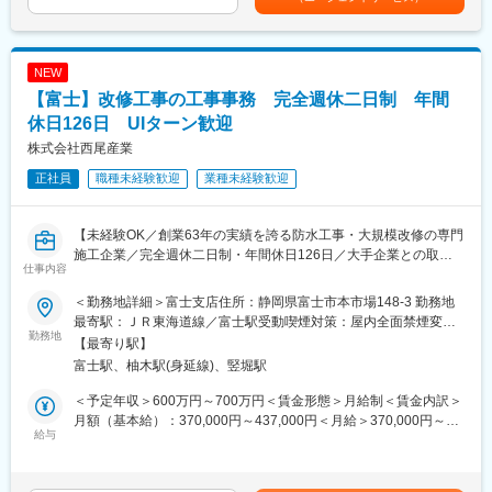
給しています。
給排水設備や空調設備は建物の快適性能を左右するだけではな
く、時に人々の命を左右するものです。お客様が常に安心・安全
■技術奨励金
かつ快適に
NEW
業務上で必要な電気工事関係等の資格を保有している社員に対
建物を利用できるように、迅速なトラブルシューティングはもち
し、保有資格数から技術奨励金として毎月の給与へ加算していま
ろんのこと、常日頃の整備・点検によって、トラブルを未然に防
【富士】改修工事の工事事務 完全週休二日制 年間
す。
ぎます。
休日126日 UIターン歓迎
日常的に重たいものを持ったり、運んだりといった業務は発生し
株式会社西尾産業
ないため、無理なく働き続けることが可能です。
変更の範囲：会社の定める業務
正社員
職種未経験歓迎
業種未経験歓迎
■働き方：
シフト制です。（（1）8：15～17:00、（2）8：15～8:14(翌
日)）
【未経験OK／創業63年の実績を誇る防水工事・大規模改修の専門
上記（2）は夜勤明けが終日お休み＋その翌日もお休みとなるた
施工企業／完全週休二日制・年間休日126日／大手企業との取引
仕事内容
め、無理なく働くことができる環境です。
実績／和やかな雰囲気のオフィス環境】
※シフト例）【月】夜勤8:15始業→【火】8:14退勤（日中お休み）
＜勤務地詳細＞富士支店住所：静岡県富士市本市場148-3 勤務地
→【水】お休み→【木】日勤8:15～17:00→【金】夜勤8:15始業
■業務内容：
最寄駅：ＪＲ東海道線／富士駅受動喫煙対策：屋内全面禁煙変更
→【土】8:14退勤（日中お休み）→【日】お休み
・富士市の本部配属となります。ベテラン社員のもと、同社が元
勤務地
の範囲：会社の定める事業所
【最寄り駅】
夜勤明けは日中の仕事はお休みですが、勤務日として扱われま
請で受注する防水工事、大規模修繕工事の進捗状況、現場の品質
富士駅、柚木駅(身延線)、竪堀駅
す。病院勤務という特性上、長期休暇はありませんが、その分通
管理など統括業務補佐を担当して頂きます。
常時のお休みが多いのが特徴です。
＜予定年収＞600万円～700万円＜賃金形態＞月給制＜賃金内訳＞
■業務詳細：
月額（基本給）：370,000円～437,000円＜月給＞370,000円～
■入社後の流れ：
直接受注工事が工事全体の8割以上を占め、安全や工程管理に充分
給与
437,000円＜昇給有無＞有＜残業手当＞有＜給与補足＞■賞与実
入社後は先輩社員に付き、OJTで業務を教えていきますので、設
な注意が必要です。各支店の進捗状況等チェックし、工事が滞り
績：年2回※好調時は決算賞与あり賃金はあくまでも目安の金額で
備管理に携わったことがない方もご安心ください。
なく進められるようベテラン社員のもとで支店に発信や指示を
あり、選考を通じて上下する可能性があります。月給(月額)は固定
また、入社後すぐの夜勤はなく、慣れてからお願いすることとな
し、工事に問題点があれば共に考え改善を進めます。難しい業務