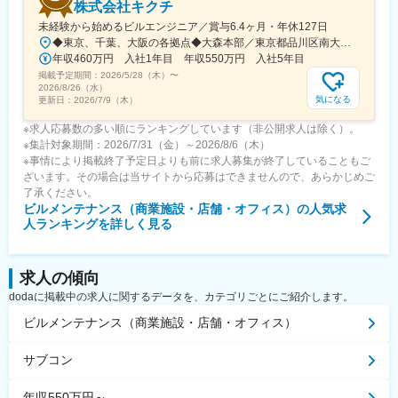
株式会社キクチ
未経験から始めるビルエンジニア／賞与6.4ヶ月・年休127日
◆東京、千葉、大阪の各拠点◆大森本部／東京都品川区南大井6-11-7 キクチビル＜アクセス＞・JR京浜東北線「大森駅」より徒歩5分・京浜急行「大森海岸駅」より徒歩5分◆東関東事業所／千葉県千葉市中央区新町24-9 千葉ウエストビル＜アクセス＞・JR各線「千葉駅」より徒歩6分・京成千葉線「京成千葉駅」より徒歩6分・千葉都市モノレール1号線「市役所前駅」より徒歩4分◆大阪事業所／大阪府大阪市北区梅田3-4-5 毎日新聞ビル 8階＜アクセス＞・JR環状線「福島駅」より徒歩約5分・JR東西線「新福島駅」より徒歩約5分・阪神本線「福島駅」より徒歩約5分※東関東事業所（千葉）積極採用中※U・Iターン歓迎※キャリアアップを目的とした転勤の可能性はあります。※受動喫煙対策：屋内全面禁煙
年収460万円 入社1年目 年収550万円 入社5年目
掲載予定期間：
2026/5/28（木）
〜
2026/8/26（水）
気になる
更新日：
2026/7/9（木）
※求人応募数の多い順にランキングしています（非公開求人は除く）。
※集計対象期間：2026/7/31（金）～2026/8/6（木）
※事情により掲載終了予定日よりも前に求人募集が終了していることもご
ざいます。その場合は当サイトから応募はできませんので、あらかじめご
了承ください。
ビルメンテナンス（商業施設・店舗・オフィス）
の人気求
人ランキングを詳しく見る
求人の傾向
dodaに掲載中の求人に関するデータを、カテゴリごとにご紹介します。
ビルメンテナンス（商業施設・店舗・オフィス）
サブコン
年収550万円～