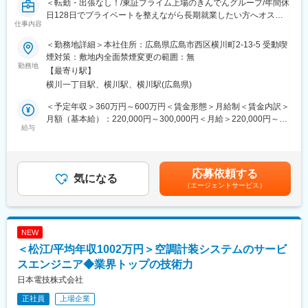
＜転勤・出張なし！/東証プライム上場のきんでんグループ/年間休
■就業環境について
日128日でプライベートを整えながら長期就業したい方へオスス
ご入社後、業務になれた後の裁量は各自に任せているため、比較
仕事内容
メです＞
的に自由にご自身で調整できます。
親会社である『株式会社きんでん』が手がけたビル等で使用され
そのためメリハリを付けて就労頂ける環境です。
＜勤務地詳細＞本社住所：広島県広島市西区横川町2-13-5 受動喫
る電気設備の保守、メンテナンス、リニューアル工事において、
また、果や仕事内容に応じてしっかりと昇給する風土です。
煙対策：敷地内全面禁煙変更の範囲：無
施工管理業務をご担当頂きます
勤務地
【最寄り駅】
■同社の特徴
横川一丁目駅、横川駅、横川駅(広島県)
■職務内容
2005年に先代の代表と、現在の2代目の代表で創業し立ち上げ、
広島市内の既存の建物を中心に、メンテナンス・リニューアルを
自社にて独学の「無駄を極限まで省く施工方法」を確立し、創業
＜予定年収＞360万円～600万円＜賃金形態＞月給制＜賃金内訳＞
行っていただきます。 協力会社の方と協同し、案件の施工を管理
から営業活動1度も行った事がございません。当社比べて何倍もの
月額（基本給）：220,000円～300,000円＜月給＞220,000円～
頂きます。
給与
規模感の同業の企業様に、年に数回公演会などを依頼される程の
300,000円＜昇給有無＞有＜残業手当＞有＜給与補足＞■昇給：年
技術力と実績を誇っております。
1回（7月）※同社給与規則に基づき支給■賞与：年2回（6月、12
■業務内容
月）※過去実績計4.00ヶ月分※昇給・賞与は会社の業績、個人の実
＜工事の流れ＞
変更の範囲：会社の定める業務
績による■モデル年収：480万円（入社4年目）600万円（入社12
応募依頼する
・設計図の作成
気になる
年目）855万円（入社24年目）賃金はあくまでも目安の金額であ
（エージェントサービス）
・積算・見積、契約
り、選考を通じて上下する可能性があります。月給(月額)は固定手
・施工図の作成
当を含めた表記です。
・手配
材料や現場に関わる職人を手配。10年以上の付き合いがある職人
NEW
ばかりなので、依頼しやすいです
＜松江/平均年収1002万円＞空調計装システムのサービ
・現場業務
工事現場で進捗などを確認。図面通り、スケジュール通りに工事
スエンジニア◆業界トップの技術力
が進むよう、指示出しします。また安全管理も重要な仕事です
日本電技株式会社
※図面の作成については、改修やリニューアルが主なため既にある
正社員
上場企業
図面に対し、手を加える形となるため一から作図することはござ