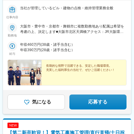
当社が管理しているビル・建物の点検・維持管理業務全般
仕事内容
大阪市・豊中市・京都市・舞鶴市に複数勤務地あり配属は希望を
考慮の上、決定します■大阪市北区天満橋アクセス：JR大阪環状
勤務地
線『桜ノ宮』駅より徒歩5分■大阪市東住吉区アクセス：大阪メト
ロ『長居』駅より徒歩5分■大阪府豊中市アクセス：阪急『神崎
年収460万円(38歳・諸手当含む）
川』駅より徒歩17分、JR東西線『加島』駅より徒歩16分※上記最
年収390万円(28歳・諸手当含む）
寄り駅より送迎バスあり■京都府京都市右京区アクセス：阪急『西
給与
院』駅より徒歩15分■京都府京都市山科区アクセス：JR山陽本線
『山科』駅より徒歩5分■京都府舞鶴市【アクセス】JR「西舞鶴」
長期的な視野で活躍できる、安定した職場環境。
駅より徒歩20分 ※車通勤可受動喫煙対策：屋内全面禁煙
充実した福利厚生の当社で、ぜひご活躍ください！
気になる
応募する
NEW
【第二新卒歓迎！】電気工事施工管理/直行直帰/土日祝