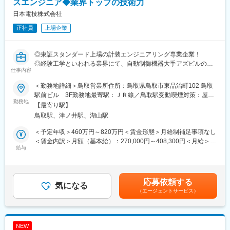
支給を行っております。
スエンジニア◆業界トップの技術力
<借り上げ社宅について>
★高い技術力！
現住所から通勤が困難であると判断された場合、借り上げ社宅の
日本電技株式会社
高度化するアズビルの新製品を使いこなし、年々複雑化・大型化
対象となります。※詳細はご面接にて
正社員
上場企業
する物件への対応力は
取扱販売店の中でも抜きんでているといわれるほど高い技術力を
誇ります！
変更の範囲：会社の定める業務
◎東証スタンダード上場の計装エンジニアリング専業企業！
◎経験工学といわれる業界にて、自動制御機器大手アズビルの最
<業務内容>
仕事内容
大特約店として競合他社より長い歴史と豊富な経験で差別化！
弊社と取引のあるオフィスビルや商業施設などの既存顧客に対
◎脱炭素などサステナブルな社会の実現にも貢献！
しての空調自動制御システムの継続メンテナンス契約、緊急対
＜勤務地詳細＞鳥取営業所住所：鳥取県鳥取市東品治町102 鳥取
◎男性育休取得率75％！
応、スポット工事の見積、提案、受注管理、一部メンテナンス業
駅前ビル 3F勤務地最寄駅：ＪＲ線／鳥取駅受動喫煙対策：屋内
勤務地
務をお任せします。見積作成など事務作業においては営業アシス
全面禁煙変更の範囲：会社の定める事業所（リモートワーク含
【最寄り駅】
＼最少のエネルギーで快適な環境を実現する技術／
タントの方のサポートがあります。
む）
鳥取駅、津ノ井駅、湖山駅
計装とは…ビルや工場において、空調や生産ラインなど各種の設
※担当企業数は、企業規模にもよりますが数件～10数件ほどで
備・機械装置を計測・監視・制御の手法によって自動コントロー
す。
＜予定年収＞460万円～820万円＜賃金形態＞月給制補足事項なし
ルする技術のこと
＜賃金内訳＞月額（基本給）：270,000円～408,300円＜月給＞
近年、省エネ化に必須の技術として注目され、最新のIoT・AI技術
給与
<入社後の流れ>
270,000円～408,300円＜昇給有無＞有＜残業手当＞有＜給与補足
を用いた計測・監視システムが開発されるなど進化し続けていま
基本的には担当課長や営業担当者によるＯＪＴ教育です。その
＞※給与詳細は経験・能力・前職給与等を踏まえて決定※空調衛生
す！
他、メーカー研修や社内技術研修により知識・技術の習得をして
工事の経験がある方は約560万円～を想定しております。■昇給：
いただきます。
年1回（7月）■賞与：年2回（6月・12月※基本給の5ヶ月分）■モ
応募依頼する
＼日本電技株式会社の魅力／
気になる
デル年収：25歳（560万円）、32歳（640万円）、37歳（720万
（エージェントサービス）
★高水準の給与体系！
＼健康経営優良法人・2024年くるみん取得／
円）賃金はあくまでも目安の金額であり、選考を通じて上下する
当社に入社される方の多くが他社よりも給与が高い点に魅力を感
年間休日121日・残業は20時間～30時間程度です。全社的にウェ
可能性があります。月給(月額)は固定手当を含めた表記です。
じています！専門性の高い「計装」分野で、長年培ってきた技術
ルビーイングを推進しており、従業員の健康増進によりモチベー
力で日本電技にしか出来ない仕事をお客様から評価いただき、高
ションや生産性の向上を図っております。（健康経営優良法人に
NEW
い利益率を実現しています。また、人的資本経営を掲げ、会社の