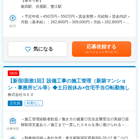
【最寄り駅】
ど、「いざ」という時に多くの人を守ることに直結する、無くて
春田駅、伏屋駅、蟹江駅
はならない仕事です。
＜予定年収＞450万円～550万円＜賃金形態＞月給制＜賃金内訳＞
★株式会社セントラル防災とは
月額（基本給）：262,800円～309,000円＜月給＞262,800円～
・消防法にも建築基準法にも対応できる資格と知識を基に、建物
給与
309,000円＜昇給有無＞有＜残業手当＞有＜給与補足＞※経験・能
に関する調査・点検をまとめて行う建築防災の専門家です。
力に応じてさらに給与待遇を上乗せさせていただく可能性あり■手
・ダイバーシティ推進／ハラスメント対策／健康経営優良法人／
当：役職手当／資格手当／休日手当／家族手当／夜勤手当あり■昇
あいち女性輝きカンパニー認定など、社員一人ひとりが意見を出
給：年1回■賞与：年2回、他決算賞与あり賃金はあくまでも目安
応募依頼する
し合い、安心して働ける職場づくりを実行しています。
気になる
の金額であり、選考を通じて上下する可能性があります。月給(月
（エージェントサービス）
・目標管理制度に基づき、適正に評価・査定をしています。管理
額)は固定手当を含めた表記です。
者として、または技術者としてのキャリアルートがあり、ご自身
に合ったキャリア構築が可能です。
・チームワークの良い組織です。営業部・メンテナンス課・工事
NEW
課・事務部門が連携し合い、点検～見積り～工事提案～受注～施
【新宿/面接1回】設備工事の施工管理（新築マンショ
工…サイクルで業績好調です！
・もちろん資格取得もサポート！合格後の費用支給や、各種資格
ン・事務所ビル等）◆土日祝休み×住宅手当◎転勤無し
手当の支給など、社員のスキルUPを応援しています。
株式会社ＮＥＯ
正社員
転勤なし
▽具体的業務について
(1)消防用設備の点検…消火器・スプリンクラー・火災報知器など
の消防用設備が正常に作動するか、定期的に点検を行います。
～施工管理経験者歓迎／働き方の裁量◎完全反響受注の実績◎資
(2)防火対象物・防災管理の点検…ちゃんと消防計画が立てられて
格取得支援あり／施工まで一貫したスキルを身に着けられる～
いるか、
仕事内容
避難訓練が実施されているか、避難経路に障害となるものが置か
★こんな方におススメです！★
れていないかなど、書類と建物の点検を行います。
＜勤務地詳細＞本社住所：東京都新宿区西新宿6-20-12 第二山口