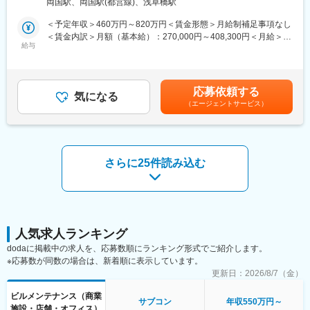
両国駅、両国駅(都営線)、浅草橋駅
計装とは…ビルや工場において、空調や生産ラインなど各種の設
※担当企業数は、企業規模にもよりますが数件～10数件ほどで
備・機械装置を計測・監視・制御の手法によって自動コントロー
す。
＜予定年収＞460万円～820万円＜賃金形態＞月給制補足事項なし
ルする技術のこと
＜賃金内訳＞月額（基本給）：270,000円～408,300円＜月給＞
近年、省エネ化に必須の技術として注目され、最新のIoT・AI技術
給与
<入社後の流れ>
270,000円～408,300円＜昇給有無＞有＜残業手当＞有＜給与補足
を用いた計測・監視システムが開発されるなど進化し続けていま
基本的には担当課長や営業担当者によるＯＪＴ教育です。その
＞※給与詳細は経験・能力・前職給与等を踏まえて決定※空調衛生
す！
他、メーカー研修や社内技術研修により知識・技術の習得をして
工事の経験がある方は約560万円～を想定しております。■昇給：
いただきます。
年1回（7月）■賞与：年2回（6月・12月※基本給の5ヶ月分）■モ
応募依頼する
＼日本電技株式会社の魅力／
気になる
デル年収：25歳（560万円）、32歳（640万円）、37歳（720万
（エージェントサービス）
★高水準の給与体系！
＼健康経営優良法人・2024年くるみん取得／
円）賃金はあくまでも目安の金額であり、選考を通じて上下する
当社に入社される方の多くが他社よりも給与が高い点に魅力を感
年間休日121日・残業は20時間～30時間程度です。全社的にウェ
可能性があります。月給(月額)は固定手当を含めた表記です。
じています！専門性の高い「計装」分野で、長年培ってきた技術
ルビーイングを推進しており、従業員の健康増進によりモチベー
力で日本電技にしか出来ない仕事をお客様から評価いただき、高
ションや生産性の向上を図っております。（健康経営優良法人に
い利益率を実現しています。また、人的資本経営を掲げ、会社の
認定）
さらに25件読み込む
利益を確りと社員へ還元する経営方針の基、基本給の改定、賞与
支給を行っております。
<借り上げ社宅について>
★高い技術力！
現住所から通勤が困難であると判断された場合、借り上げ社宅の
高度化するアズビルの新製品を使いこなし、年々複雑化・大型化
対象となります。※詳細はご面接にて
する物件への対応力は
取扱販売店の中でも抜きんでているといわれるほど高い技術力を
人気求人ランキング
変更の範囲：会社の定める業務
誇ります！
dodaに掲載中の求人を、応募数順にランキング形式でご紹介します。
※応募数が同数の場合は、新着順に表示しています。
<業務内容>
更新日：
2026/8/7（金）
弊社と取引のあるオフィスビルや商業施設などの既存顧客に対
しての空調自動制御システムの継続メンテナンス契約、緊急対
ビルメンテナンス（商業
サブコン
年収550万円～
応、スポット工事の見積、提案、受注管理、一部メンテナンス業
施設・店舗・オフィス）