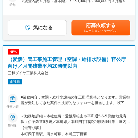
＜賃金内訳＞月額（基本給）：250,000円～340,000円＜月給＞
す。
給与
こともありますが、総務部長が代休取得管理もしっかり行いま
250,000円～340,000円＜昇給有無＞有＜残業手当＞有＜給与補足
す。どうしてもすぐに取得できない場合は、竣工後にまとめて１~
＞※それぞれ上記金額を基準とし、資質・スキル等を考慮し決定し
■同社の特徴：
２週間取得する方もおり、長期休暇が取りやすい環境です。
ます。■賞与：年2回（6月・12月）※過去実績…合計4ヶ月分（業
同社は1948年に、冷凍機、冷暖房機、給排水、衛生設備の設計施
績による）記載金額は選考を通じて上下する可能性があります。
応募依頼する
工等を目的とし創業。以来社員・顧客・地域に必要とされ満足さ
気になる
・業務効率化のためのIT 活用の一環として、スパイダープラス
月給(月額)は固定手当を含みます。
（エージェントサービス）
れる会社となっていくことを経営理念に当地にあって70年近くも
（建設業向け図面、現場管理アプリ）でのタブレット操作や、建
の歩みを積み重ねています。これまで公共工事については、総合
築設備専用CADソフトは3Dモデルデータが作成できるRebro（レ
コミュニティセンター研修・会議室の空調機更新工事や県立中央
ブロ）を導入しております。
病院ガンマナイフ棟新築に伴う空調、換気、給排水、スプリンク
NEW
ラー消化装置等の大型工事から、集会所の空調設備更新に至る
変更の範囲：無
（愛媛）管工事施工管理（空調・給排水設備）官公庁
迄、市・県からの発注工事を中心に幅広い範囲で数多くの実績を
残しています。民間工事についても、国内を代表するサブコン各
向け／月間残業平均20時間以内
社のビジネスパートナーとして安定した受注を継続しています。
三和ダイヤ工業株式会社
古くより信頼関係を構築している顧客もいるため、代理特約店と
正社員
しての役割も担い続けています。節水・節電型省エネ機器の導入
等、顧客のニーズを的確にとらえた様々な提案や、修理・点検等
のきめ細やかな対応において付加価値の高い事業を展開し、競合
■業務内容：空調・給排水設備の施工監理業務となります。営業担
他社との間で大いに差別化を図っています。
当が受注してきた案件の技術的なフォローを担当します。以下業
仕事内容
務事例、詳細となります。
・積算
＜勤務地詳細＞本社住所：愛媛県松山市平和通5-6-5 勤務地最寄
・工程管理
駅：伊予鉄道6系統／本町線／本町四丁目駅受動喫煙対策：屋内全
・設備設計
勤務地
面禁煙
【最寄り駅】
・現場監督
本町四丁目駅、清水町駅、本町三丁目駅
・営業同行