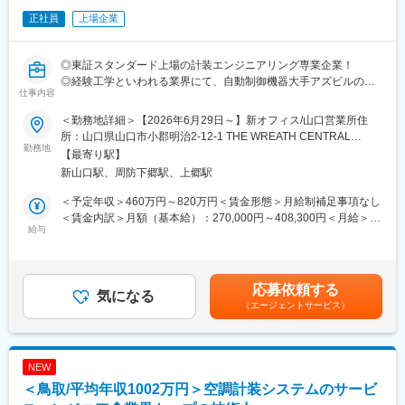
高度化するアズビルの新製品を使いこなし、年々複雑化・大型化
◇資格取得制度
正社員
上場企業
する物件への対応力は
当社では、資格取得を推進しており祝い金をご用意しております
取扱販売店の中でも抜きんでているといわれるほど高い技術力を
・第三種電気主任技術者：50.000円／第一種電気工事士：20.000
誇ります！
円
◎東証スタンダード上場の計装エンジニアリング専業企業！
・1級電気施工管理技士：100.000円／2級電気施工管理技士：
◎経験工学といわれる業界にて、自動制御機器大手アズビルの最
<業務内容>
20.000円
仕事内容
大特約店として競合他社より長い歴史と豊富な経験で差別化！
弊社と取引のあるオフィスビルや商業施設などの既存顧客に対
・甲種消防設備士：50.000円
◎脱炭素などサステナブルな社会の実現にも貢献！
しての空調自動制御システムの継続メンテナンス契約、緊急対
＜勤務地詳細＞【2026年6月29日～】新オフィス/山口営業所住
※上記以外の資格取得祝金は、業務上の重要度によって支給あり
◎男性育休取得率75％！
応、スポット工事の見積、提案、受注管理、一部メンテナンス業
所：山口県山口市小郡明治2-12-1 THE WREATH CENTRAL
勤務地
務をお任せします。見積作成など事務作業においては営業アシス
BLDG. 新山口 6 階受動喫煙対策：屋内全面禁煙変更の範囲：会社
変更の範囲：会社の定める業務
【最寄り駅】
＼最少のエネルギーで快適な環境を実現する技術／
タントの方のサポートがあります。
の定める事業所（リモートワーク含む）
新山口駅、周防下郷駅、上郷駅
計装とは…ビルや工場において、空調や生産ラインなど各種の設
※担当企業数は、企業規模にもよりますが数件～10数件ほどで
備・機械装置を計測・監視・制御の手法によって自動コントロー
す。
＜予定年収＞460万円～820万円＜賃金形態＞月給制補足事項なし
ルする技術のこと
＜賃金内訳＞月額（基本給）：270,000円～408,300円＜月給＞
近年、省エネ化に必須の技術として注目され、最新のIoT・AI技術
給与
<入社後の流れ>
270,000円～408,300円＜昇給有無＞有＜残業手当＞有＜給与補足
を用いた計測・監視システムが開発されるなど進化し続けていま
基本的には担当課長や営業担当者によるＯＪＴ教育です。その
＞※給与詳細は経験・能力・前職給与等を踏まえて決定※空調衛生
す！
他、メーカー研修や社内技術研修により知識・技術の習得をして
工事の経験がある方は約560万円～を想定しております。■昇給：
いただきます。
年1回（7月）■賞与：年2回（6月・12月※基本給の5ヶ月分）■モ
応募依頼する
＼日本電技株式会社の魅力／
気になる
デル年収：25歳（560万円）、32歳（640万円）、37歳（720万
（エージェントサービス）
★高水準の給与体系！
＼健康経営優良法人・2024年くるみん取得／
円）賃金はあくまでも目安の金額であり、選考を通じて上下する
当社に入社される方の多くが他社よりも給与が高い点に魅力を感
年間休日121日・残業は20時間～30時間程度です。全社的にウェ
可能性があります。月給(月額)は固定手当を含めた表記です。
じています！専門性の高い「計装」分野で、長年培ってきた技術
ルビーイングを推進しており、従業員の健康増進によりモチベー
力で日本電技にしか出来ない仕事をお客様から評価いただき、高
ションや生産性の向上を図っております。（健康経営優良法人に
NEW
い利益率を実現しています。また、人的資本経営を掲げ、会社の
認定）
＜鳥取/平均年収1002万円＞空調計装システムのサービ
利益を確りと社員へ還元する経営方針の基、基本給の改定、賞与