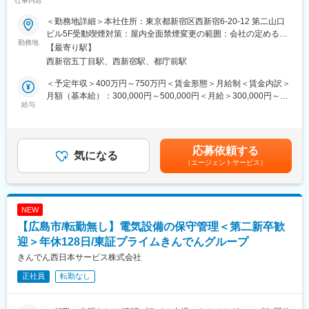
仕事内容
■就業環境について
★こんな方におススメです！★
◎ご入社後、業務になれた後の裁量は各自に任せているため、比
＜勤務地詳細＞本社住所：東京都新宿区西新宿6-20-12 第二山口
・建設業界が好きで、働き方を整えながら業務をしたい方
較的に自由にご自身で調整でき、メリハリを付けて就労頂ける環
ビル5F受動喫煙対策：屋内全面禁煙変更の範囲：会社の定める事
・建物設備に関するスキルの幅を広げていきたい方
勤務地
境
業所
【最寄り駅】
・成長企業でチャレンジしていきたい人
◎成果や仕事内容に応じてしっかりと昇給する風土もあり、経験
西新宿五丁目駅、西新宿駅、都庁前駅
者は入社3年で年収1000万超えを目指していただくことも可能
■業務内容
＜予定年収＞400万円～750万円＜賃金形態＞月給制＜賃金内訳＞
同社の設備施工管理業務をお任せいたします。
■同社の特徴
月額（基本給）：300,000円～500,000円＜月給＞300,000円～
都内23区内の新築マンション・新築ホテル・新築オフィスビルの
給与
2005年に先代の代表と、現在の2代目の代表で創業し立ち上げ、
500,000円＜昇給有無＞有＜残業手当＞有＜給与補足＞■昇給：年
施工及び施工管理補助。
自社にて独学の「無駄を極限まで省く施工方法」を確立し、創業
1回■賞与：年2回■現場実績により特別手当有り■その他資格手当
から営業活動1度も行った事がございません。当社比べて何倍もの
あり■基本給例：・設備職方の経験者：月300,000円～ ※経験や
《具体的な業務内容》
規模感の同業の企業様に、年に数回公演会などを依頼される程の
能力に応じて決定賃金はあくまでも目安の金額であり、選考を通
応募依頼する
・担当案件エリア：1人当たり都内23区内の、1～2件の現場をお
気になる
技術力と実績を誇っております。
じて上下する可能性があります。月給(月額)は固定手当を含めた表
（エージェントサービス）
任せします
記です。
・工期：1件当たりの工期は15カ月～25カ月程で、おおよそ1年半
変更の範囲：会社の定める業務
の案件を取り扱う事が多いです
同社の取り扱う設備工事の案件は一次元請けとなり、設備施工の
NEW
現場はすべて同社が管理いたします。現場内で協力業者と共に作
【広島市/転勤無し】電気設備の保守管理＜第二新卒歓
業して頂いたり弊社の施工管理業務の補助をしていただきます。
迎＞年休128日/東証プライムきんでんグループ
《組織体制》
きんでん西日本サービス株式会社
・常勤8名・非常勤２名の少数精鋭組織です。
正社員
転勤なし
20代~40代の方が中心で構成されており、風通しが良く比較的
若い組織です。