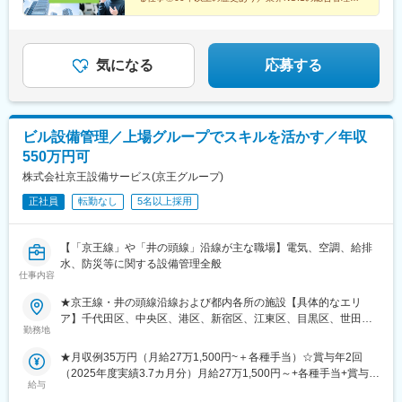
営業所松山営業所山口営業所下関営業所■九州北九州支店福岡支店
託戸数
駅、松山市駅、山口駅(山口県)、新下関駅、平和通駅、呉服町駅
(福岡県)、さっぽろ駅、五橋駅、横浜駅、川崎駅、溝の口駅、石上
駅、京成船橋駅、葭川公園駅、津田沼駅、北与野駅、川越市駅、
新宿三丁目駅、京急蒲田駅、不動前駅、門前仲町駅、要町駅、成
気になる
応募する
増駅、赤羽岩淵駅、千住大橋駅、浅草駅(ＴＸ)、井の頭公園駅、代
田橋駅、立川駅、布田駅、京王八王子駅、名古屋城駅、日吉町
駅、第一通り駅、本町駅、東淀川駅、烏丸駅、三宮・花時計前
駅、城下駅(岡山県)、高松駅(香川県)、市役所前駅(愛媛県)、小倉
ビル設備管理／上場グループでスキルを活かす／年収
駅(福岡県)、祇園駅(福岡県)、北１２条駅、仙台駅、高津駅(神奈川
550万円可
県)、船橋駅、千葉中央駅、京成津田沼駅、千駄ケ谷駅、大崎広小
路駅、浅草駅、立川北駅、東大手駅、静岡駅、新大阪駅、大宮駅
株式会社京王設備サービス(京王グループ)
(京都府)、神戸三宮駅(阪神)、西川緑道公園駅、片原町駅(香川
正社員
転勤なし
5名以上採用
県)、県庁前駅(愛媛県)、旦過駅、櫛田神社前駅
【「京王線」や「井の頭線」沿線が主な職場】電気、空調、給排
水、防災等に関する設備管理全般
仕事内容
★京王線・井の頭線沿線および都内各所の施設【具体的なエリ
ア】千代田区、中央区、港区、新宿区、江東区、目黒区、世田谷
勤務地
区、渋谷区、杉並区、八王子市、立川市、武蔵野市、府中市、調
布市、町田市、日野市、国分寺市、狛江市、多摩市、稲城市、西
★月収例35万円（月給27万1,500円~＋各種手当）☆賞与年2回
東京市【転居を伴う転勤なし】※担当する施設が変更になっても、
（2025年度実績3.7カ月分）月給27万1,500円～+各種手当+賞与年
ほとんどが京王線沿線での勤務となります。※U・Iターン歓迎
給与
2回