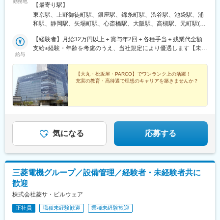
勤務地
野店◆GINZA SIX（設備管理事務）◆錦糸町PARCO◆渋谷
【最寄り駅】
PARCO◆池袋PARCO＜埼玉県＞◆浦和PARCO＜静岡県＞◆松坂
東京駅、上野御徒町駅、銀座駅、錦糸町駅、渋谷駅、池袋駅、浦
屋静岡店＜愛知県＞◆松坂屋名古屋店◆名古屋PARCO＜大阪府＞
和駅、静岡駅、矢場町駅、心斎橋駅、大阪駅、高槻駅、元町駅(兵
◆大丸心斎橋店 ◆大丸梅田店◆松坂屋高槻店◆心斎橋PARCO＜
庫県)、名谷駅、芦屋駅(東海道本線)、下関駅、天神南駅、西鉄福
京都府＞◆大丸京都店＜兵庫県＞◆大丸神戸店◆大丸須磨店◆大
【経験者】月給32万円以上＋賞与年2回＋各種手当＋残業代全額
岡駅、二重橋前駅、上野広小路駅、東銀座駅、神泉駅、東池袋
丸芦屋店＜山口県＞◆大丸下関店 ＜福岡県＞◆博多大丸◆福岡
支給※経験・年齢を考慮のうえ、当社規定により優遇します【未経
駅、新静岡駅、栄駅(愛知県)、上前津駅、四ツ橋駅、梅田駅(地下
給与
PARCO※受動喫煙対策あり
験者】月給25万円以上＋賞与年2回＋各種手当＋残業代全額支給※
鉄)、高槻市駅、旧居留地・大丸前駅、芦屋川駅、天神駅、大手町
経験・年齢を考慮のうえ、当社規定により優遇します
駅(東京都)、御徒町駅、築地市場駅、日吉町駅、栄町駅(愛知県)、
――――――――――〈年収例〉・年収480万円／31歳（経験4
【大丸・松坂屋・PARCO】でワンランク上の活躍！
長堀橋駅、大阪梅田駅(阪神線)、神戸三宮駅(阪急・神戸高速)
充実の教育・高待遇で理想のキャリアを築きませんか？
年・中途入社）・年収600万円／38歳（経験12年・中途入社）・
年収650万円／40歳（経験19年・中途入社）※いずれも賞与・各種
手当・残業代を含む――――――――――
気になる
応募する
三菱電機グループ／設備管理／経験者・未経験者共に
歓迎
株式会社菱サ・ビルウェア
正社員
職種未経験歓迎
業種未経験歓迎