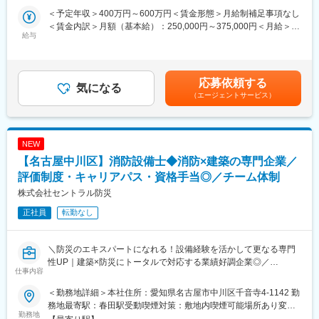
・メンテナンス
＜予定年収＞400万円～600万円＜賃金形態＞月給制補足事項なし
※顧客に営業と共に訪問し、要望のヒアリング・事前調査を実施
＜賃金内訳＞月額（基本給）：250,000円～375,000円＜月給＞
し、実際の工事の進捗管理や検査、取扱説明等も行います。
給与
250,000円～375,000円＜昇給有無＞有＜残業手当＞有＜給与補足
※顧客先は、官庁関係・病院・工場等の施設がメインです。
＞※それぞれ上記金額を基準とし、資質・スキル等を考慮し決定し
※施工事例…松山市コミュニティセンター会議室棟空調機更新、松
ます。■賞与：年2回（6月・12月）※過去実績…合計4ヶ月分（業
山市小学校衛生器具設備・給排水設備、愛媛県立医療技術大学吸
績による）記載金額は選考を通じて上下する可能性があります。
応募依頼する
収式冷温水機、冷温水二次ポンプおよびポンプコントローラー更
気になる
月給(月額)は固定手当を含みます。
（エージェントサービス）
新
■組織構成：配属先は、50代1名、40代1名、30代2名、20代1名の
5名体制で業務を行っています。
■同社の特徴：同社は1948年に、冷凍機、冷暖房機、給排水、衛
NEW
生設備の設計施工等を目的とし創業。以来社員・顧客・地域に必
【名古屋中川区】消防設備士◆消防×建築の専門企業／
要とされ満足される会社となっていくことを経営理念に当地にあ
って70年近くもの歩みを積み重ねています。これまで公共工事に
評価制度・キャリアパス・資格手当◎／チーム体制
ついては、総合コミュニティセンター研修・会議室の空調機更新
株式会社セントラル防災
工事や県立中央病院ガンマナイフ棟新築に伴う空調、換気、給排
正社員
転勤なし
水、スプリンクラー消化装置等の大型工事から、集会所の空調設
備更新に至る迄、市・県からの発注工事を中心に幅広い範囲で数
多くの実績を残しています。民間工事についても、国内を代表す
＼防災のエキスパートになれる！設備経験を活かして更なる専門
るサブコン各社のビジネスパートナーとして安定した受注を継続
性UP｜建築×防災にトータルで対応する業績好調企業◎／
しています。古くより信頼関係を構築している顧客もいるため、
仕事内容
代理特約店としての役割も担い続けています。節水・節電型省エ
当社が点検を請け負う東海エリアのオフィスビルや商業施設に
ネ機器の導入等、顧客のニーズを的確にとらえた様々な提案や、
＜勤務地詳細＞本社住所：愛知県名古屋市中川区千音寺4-1142 勤
て、消防設備の点検・工事対応をお任せします。
修理・点検等のきめ細やかな対応において付加価値の高い事業を
務地最寄駅：春田駅受動喫煙対策：敷地内喫煙可能場所あり変更
消火栓・誘導灯の交換／自火報受信機の更新／スプリンクラーな
勤務地
展開し、競合他社との間で大いに差別化を図っています。
の範囲：無