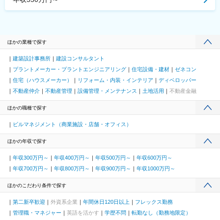
ほかの業種で探す
建築設計事務所
建設コンサルタント
プラントメーカー・プラントエンジニアリング
住宅設備・建材
ゼネコン
住宅（ハウスメーカー）
リフォーム・内装・インテリア
ディベロッパー
不動産仲介
不動産管理
設備管理・メンテナンス
土地活用
不動産金融
ほかの職種で探す
ビルマネジメント（商業施設・店舗・オフィス）
ほかの年収で探す
年収300万円～
年収400万円～
年収500万円～
年収600万円～
年収700万円～
年収800万円～
年収900万円～
年収1000万円～
ほかのこだわり条件で探す
第二新卒歓迎
外資系企業
年間休日120日以上
フレックス勤務
管理職・マネジャー
英語を活かす
学歴不問
転勤なし（勤務地限定）