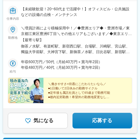
【未経験歓迎！20~60代まで活躍中！】オフィスビル・公共施設
などの設備の点検・メンテナンス
仕事内容
＼増員計画により積極採用中！／◆豊洲エリア◆・豊洲市場／東
京都江東区豊洲6丁目＼その他エリアもございます／◆東京エリア
勤務地
◆ ※埼玉県、千葉県から通う社員も多数！・東京科学大学／東京
【最寄り駅】
都文京区湯島1丁目5番45号 ※国立大学・病院・研究所のある医
御茶ノ水駅、有楽町駅、新宿西口駅、台場駅、川崎駅、宮山駅、
系複合施設です・都内の外資系ラグジュアリーホテル◆神奈川エ
獨協大学前駅、大神宮下駅、新御茶ノ水駅、日比谷駅、新宿駅、
リア◆・有名メーカー工場施設（川崎・平塚）※平塚はマイカー通
東京国際クルーズターミナル駅、尻手駅、末広町駅(東京都)、銀座
勤相談可◆埼玉エリア◆・公立病院施設（草加市）◆千葉エリア
年収600万円／50代（月給40万円＋賞与年2回）
一丁目駅、新宿駅(東京メトロ)、東京テレポート駅、八丁畷駅
◆・商業施設（船橋市）上記以外にも一都三県の物件を多数保有
年収480万円／40代（月給30万円＋賞与年2回）
給与
しておりご紹介も可能ですので、お気軽にご相談ください！※1施
設の専任担当制※受動喫煙対策：屋内喫煙可能場所あり※本人の希
望がない限り、勤務地の変更はありません
＼働きやすさ×待遇にこだわりたいなら／
■1日働いて2日休みの勤務サイクル
■定年後も属託社員として65歳まで勤務可能
■都内近郊勤務！希望外の勤務地変更なし
■賞与年2回！各種手当充実
■創業75年以上の安定基盤
気になる
応募する