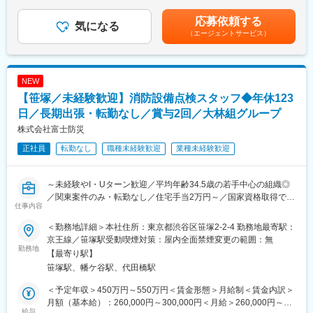
どを考慮し、同社規定により決定します。■昇給：年1回（4月）■
スプリンクラー設備、自動火災報知器、誘導灯、防火シャッタ
賞与：年2回（７月、12月）賃金はあくまでも目安の金額であ
応募依頼する
＼健康経営優良法人・2024年くるみん取得／
ー、避難はしご、消火器などになります。
気になる
り、選考を通じて上下する可能性があります。月給(月額)は固定手
（エージェントサービス）
年間休日121日・残業は20時間～30時間程度です。全社的にウェ
建物を火災から守る、なくてはならない設備を扱っています！
当を含めた表記です。
ルビーイングを推進しており、従業員の健康増進によりモチベー
ションや生産性の向上を図っております。（健康経営優良法人に
■担当業務：
認定）
消防設備を扱う当社にてテナントの入退去に伴う消防設備の設
NEW
計・工事を管理する施工管理業務をお任せします。
【笹塚／未経験歓迎】消防設備点検スタッフ◆年休123
<借り上げ社宅について>
※実作業は簡易作業を除き協力業者が行うので現場にて工事全体の
現住所から通勤が困難であると判断された場合、借り上げ社宅の
管理をお任せします。
日／長期出張・転勤なし／賞与2回／大林組グループ
対象となります。※詳細はご面接にて
株式会社富士防災
■主な業務内容：
正社員
転勤なし
職種未経験歓迎
業種未経験歓迎
変更の範囲：会社の定める業務
・消防設備の施工管理（協力業者の管理や現場のマネジメント）
・現場管理、工程管理、品質管理、原価管理、安全管理等
・CADによる図面作成や資材の発注
～未経験やI・Uターン歓迎／平均年齢34.5歳の若手中心の組織◎
・消防届出書類の作成や報告書の作成
／関東案件のみ・転勤なし／住宅手当2万円～／国家資格取得で専
・消防署との打ち合わせ、消防検査の立ち合い
仕事内容
門性◎／育休実績あり／プライム上場・大林組グループ
～
■担当案件：
＜勤務地詳細＞本社住所：東京都渋谷区笹塚2-2-4 勤務地最寄駅：
＼消防設備とは／
・案件は都内を中心とした関東圏内のみ。転勤や長期出張はあり
京王線／笹塚駅受動喫煙対策：屋内全面禁煙変更の範囲：無
スプリンクラー設備、自動火災報知器、誘導灯、防火シャッタ
勤務地
ません。
【最寄り駅】
ー、避難はしご、消火器など。
・現場終了後は、移動時間を含めて1～2時間程度の残業で退勤で
笹塚駅、幡ケ谷駅、代田橋駅
建物を火災から守る、なくてはならない設備を扱っています！
きる日が多い環境です。
・土日出勤が発生した場合も、振替休日を取得できます。
＜予定年収＞450万円～550万円＜賃金形態＞月給制＜賃金内訳＞
■業務内容
・ごく稀に夜間作業が発生する場合は、時差出勤や時間外手当で
月額（基本給）：260,000円～300,000円＜月給＞260,000円～
オフィスビルや商業施設、ホテル、病院、工場などの消防設備の
給与
調整しています。