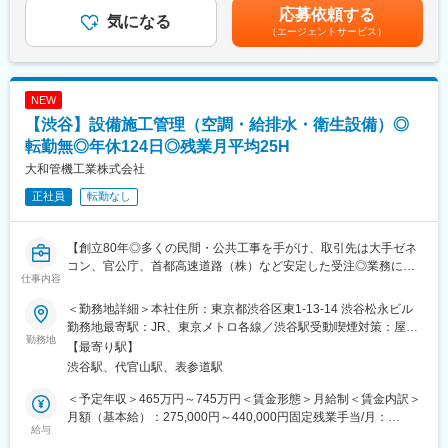
手当を含めた表記です。
応募依頼する
ります。
ではありません。慣れない内は勉強が必要ですが、工事を一緒に
気になる
（エージェントサービス）
作り上げる、やりがいのある仕事です。
■当社について：
現場の常駐や作業ではありません。残業も少なく、働き方を変え
サーラグループの建物総合管理会社です。1977年に株式会社中部
たい方はぜひご検討ください。
から分離独立し、「技術と真心でお客様のニーズにお応えし、業
・当社の紹介のために、リストから週10件程架電していただく可
NEW
界をリードしよう」との営業方針を掲げて発足しました。
能性があります。
【渋谷】設備施工管理（空調・給排水・衛生設備）◎
医療福祉施設・商業施設・教育施設などの各種設備機器の年間保
守を始め、修理・リニューアル工事などお客様の大切な財産の保
■魅力：
転勤無◎年休124日◎残業月平均25H
全管理と快適な都市環境づくりに努める一方、近年では、設備の
当社の案件の大半は元請けのため、企業様の稼働状況に合わせて
大和管機工業株式会社
管理・運営面のサポートや、既存環境のインテリジェント化をご
工期を調整し、土日休みの工程を組むことが可能です。育児中の
提案するなど、お客様の空間環境をより良くする業務を展開して
正社員
転勤なし
社員は、自宅で朝のウェブ会議に参加し、その後出社するなど柔
います。
軟な働き方ができます。
完全週休二日制、年間休日126日に加え、有給を利用し希望時期
【創立80年◎多くの民間・公共工事を手がけ、取引先は大手ゼネ
変更の範囲：会社の定める業務
に土日含めて9日連続休暇制度を6年間実施しており、今後も社員
コン、官公庁、首都高速道路（株）など安定した受注◎業務に必
の待遇改善に努めていきます。
仕事内容
要な資格取得および更新に伴う費用は会社負担】
■当社について：
＜勤務地詳細＞本社住所：東京都渋谷区東1-13-14 渋谷松永ビル
■職務内容：
・高耐久防水と熟練の技術で屋上も外壁も包み込み、建築物の耐
勤務地最寄駅：JR、東京メトロ各線／渋谷駅受動喫煙対策：屋内
設備工事の専門会社の当社にて、設備施工管理をお任せいたしま
勤務地
候・耐久力をこれまでよりも飛躍的に上げることで、建て替えの
全面禁煙変更の範囲：会社の定める事業所
【最寄り駅】
す。
頻度そのものを大幅に減らし、お客様が直接大型工事の依頼が
渋谷駅、代官山駅、表参道駅
■職務詳細：
100％と請負になり建築面積数万平方メートルの物件が増え、今
建物(オフィスビル、マンション、公共施設など)の空調(冷暖房)、
までの元請では出来ない専門会社の強みを活かして過去に実績の
＜予定年収＞465万円～745万円＜賃金形態＞月給制＜賃金内訳＞
給排水、衛生設備、これらを機能させるための管を設置する、設
ある外壁は30年 屋根は50年以上の耐久性のある工法でお客様か
月額（基本給）：275,000円～440,000円固定残業手当/月：
計、施工を行っています。
給与
ら信用をされております。
45,800円～73,400円（固定残業時間20時間0分/月）超過した時間
施工計画の策定、工程・安全管理などをしながら、お客様や業者