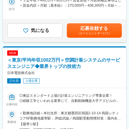
＜予定年収＞460万円～820万円＜賃金形態＞月給制補足事項なし
ルする技術のこと
■会社・事業の強み
＜賃金内訳＞月額（基本給）：270,000円～408,300円＜月給＞
近年、省エネ化に必須の技術として注目され、最新のIoT・AI技術
給与
当社は1982年の設立以来、消防設備の施工から点検・保守まで一
270,000円～408,300円＜昇給有無＞有＜残業手当＞有＜給与補足
を用いた計測・監視システムが開発されるなど進化し続けていま
貫して対応しています。2021年からはプライム上場・スーパーゼ
＞※給与詳細は経験・能力・前職給与等を踏まえて決定※空調衛生
す！
ネコン大林組グループの一員となり、より強固な経営基盤を確
工事の経験がある方は約560万円～を想定しております。■昇給：
立。建物に欠かせない設備を扱うため安定した需要があり、将来
年1回（7月）■賞与：年2回（6月・12月※基本給の5ヶ月分）■モ
応募依頼する
＼日本電技株式会社の魅力／
気になる
を見据えて専門性を身につけながら働き続けたい方にぴったりの
デル年収：25歳（560万円）、32歳（640万円）、37歳（720万
（エージェントサービス）
★高水準の給与体系！
環境です。
円）賃金はあくまでも目安の金額であり、選考を通じて上下する
当社に入社される方の多くが他社よりも給与が高い点に魅力を感
可能性があります。月給(月額)は固定手当を含めた表記です。
じています！専門性の高い「計装」分野で、長年培ってきた技術
変更の範囲：会社の定める業務
力で日本電技にしか出来ない仕事をお客様から評価いただき、高
NEW
い利益率を実現しています。また、人的資本経営を掲げ、会社の
＜東京/平均年収1002万円＞空調計装システムのサービ
利益を確りと社員へ還元する経営方針の基、基本給の改定、賞与
支給を行っております。
スエンジニア◆業界トップの技術力
★高い技術力！
日本電技株式会社
高度化するアズビルの新製品を使いこなし、年々複雑化・大型化
正社員
上場企業
する物件への対応力は
取扱販売店の中でも抜きんでているといわれるほど高い技術力を
誇ります！
◎東証スタンダード上場の計装エンジニアリング専業企業！
◎経験工学といわれる業界にて、自動制御機器大手アズビルの最
<業務内容>
仕事内容
大特約店として競合他社より長い歴史と豊富な経験で差別化！
弊社と取引のあるオフィスビルや商業施設などの既存顧客に対
◎脱炭素などサステナブルな社会の実現にも貢献！
しての空調自動制御システムの継続メンテナンス契約、緊急対
＜勤務地詳細＞本社住所：東京都墨田区両国2-10-14 両国シティ
◎男性育休取得率75％！
応、スポット工事の見積、提案、受注管理、一部メンテナンス業
コア6F勤務地最寄駅：JR総武線／両国駅受動喫煙対策：屋内全面
勤務地
務をお任せします。見積作成など事務作業においては営業アシス
禁煙変更の範囲：会社の定める事業所（リモートワーク含む）
【最寄り駅】
＼最少のエネルギーで快適な環境を実現する技術／
タントの方のサポートがあります。