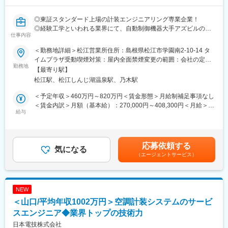
いません。
◎東証スタンダード上場の計装エンジニアリング専業企業！
【施工エリア】
◎経験工学といわれる業界にて、自動制御機器大手アズビルの最
広島市内が中心
仕事内容
大特約店として競合他社より長い歴史と豊富な経験で差別化！
◎脱炭素などサステナブルな社会の実現にも貢献！
【工期】
＜勤務地詳細＞松江営業所住所：島根県松江市学園南2-10-14 タ
◎男性育休取得率75％！
1日～1ヶ月程度
イムプラザ受動喫煙対策：屋内全面禁煙変更の範囲：会社の定め
勤務地
※泊りがけの出張などは発生しません
る事業所（リモートワーク含む）
【最寄り駅】
＼最少のエネルギーで快適な環境を実現する技術／
お客様の都合により、土日出社する場合もございますが、その場
松江駅、松江しんじ湖温泉駅、乃木駅
計装とは…ビルや工場において、空調や生産ラインなど各種の設
合は 代休を取得を行い、ワークライフバランスを重視した職場で
備・機械装置を計測・監視・制御の手法によって自動コントロー
す
＜予定年収＞460万円～820万円＜賃金形態＞月給制補足事項なし
ルする技術のこと
※土日の出社頻度は月１日程度となります
＜賃金内訳＞月額（基本給）：270,000円～408,300円＜月給＞
近年、省エネ化に必須の技術として注目され、最新のIoT・AI技術
給与
270,000円～408,300円＜昇給有無＞有＜残業手当＞有＜給与補足
を用いた計測・監視システムが開発されるなど進化し続けていま
■当社の魅力
＞※給与詳細は経験・能力・前職給与等を踏まえて決定※空調衛生
す！
◇働く環境
工事の経験がある方は約560万円～を想定しております。■昇給：
土日祝休みの完全週休2日制で年間休日128日とワークライフバラ
年1回（7月）■賞与：年2回（6月・12月※基本給の5ヶ月分）■モ
応募依頼する
＼日本電技株式会社の魅力／
気になる
ンスを整えながら働くことができる環境です。また所属いただく
デル年収：25歳（560万円）、32歳（640万円）、37歳（720万
（エージェントサービス）
★高水準の給与体系！
工事部には20代～50代まで幅広く10名の社員が在籍しておりま
円）賃金はあくまでも目安の金額であり、選考を通じて上下する
当社に入社される方の多くが他社よりも給与が高い点に魅力を感
す。中途での入社者が８割であり、分からないことはすぐに聞け
可能性があります。月給(月額)は固定手当を含めた表記です。
じています！専門性の高い「計装」分野で、長年培ってきた技術
る環境です
力で日本電技にしか出来ない仕事をお客様から評価いただき、高
NEW
い利益率を実現しています。また、人的資本経営を掲げ、会社の
◇安定性
＜山口/平均年収1002万円＞空調計装システムのサービ
利益を確りと社員へ還元する経営方針の基、基本給の改定、賞与
親会社である「きんでん」が手掛けた施設の電気設備の保守、メ
支給を行っております。
スエンジニア◆業界トップの技術力
ンテナンスが主であり安定した基盤の受注がございます
★高い技術力！
日本電技株式会社