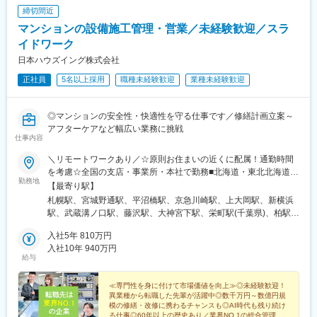
締切間近
マンションの設備施工管理・営業／未経験歓迎／スラ
イドワーク
日本ハウズイング株式会社
正社員
5名以上採用
職種未経験歓迎
業種未経験歓迎
◎マンションの安全性・快適性を守る仕事です／修繕計画立案～
アフターケアなど幅広い業務に挑戦
仕事内容
＼リモートワークあり／☆原則お住まいの近くに配属！通勤時間
を考慮☆全国の支店・事業所・本社で勤務■北海道・東北北海道事
勤務地
業部東北事業部■関東第一事業部川崎支店上大岡支店関内支店横浜
【最寄り駅】
支店新横浜支店溝の口支店登戸支店藤沢支店戸塚支店第二事業部
札幌駅、宮城野通駅、平沼橋駅、京急川崎駅、上大岡駅、新横浜
船橋支店千葉中央支店柏支店柏第二支店津田沼支店第三事業部大
駅、武蔵溝ノ口駅、藤沢駅、大神宮下駅、栄町駅(千葉県)、柏駅、
宮支店浦和支店所沢支店越谷支店川口支店川越支店高崎支店■東京
新津田沼駅、さいたま新都心駅、大宮駅(埼玉県)、南浦和駅、所沢
本社事業部アセットバリュー事業部アーバン住宅営業部住宅営業1
入社5年 810万円
駅、越谷駅、西川口駅、本川越駅、高崎駅、新宿御苑前駅、蒲田
部～5部城南支店東京南支店江東支店池袋支店練馬支店成増支店赤
入社10年 940万円
駅、五反田駅、木場駅(東京都)、池袋駅、石神井公園駅、地下鉄成
給与
羽支店田無支店錦糸町支店葛西支店北千住支店浅草支店吉祥寺支
増駅、赤羽駅、田無駅、錦糸町駅、西葛西駅、北千住駅、田原町
店世田谷支店中野支店立川支店調布支店八王子支店町田支店海老
駅(東京都)、吉祥寺駅、明大前駅、立川南駅、調布駅、八王子駅、
名支店■中部・東海名古屋支店静岡支店浜松営業所沼津支店新潟支
≪専門性を身に付けて市場価値を向上≫◎未経験歓迎！
町田駅、久屋大通駅、新静岡駅、遠州病院駅、沼津駅、新潟駅、
異業種から転職した先輩が活躍中◎数千万円～数億円規
店■関西・中国・四国西日本事業部大阪支店金沢営業所大阪南支店
堺筋本町駅、北鉄金沢駅、堺東駅、和歌山市駅、東三国駅、四条
模の修繕・改修に携わるチャンスも◎AI時代も残り続け
和歌山営業所大阪北支店京都支店神戸支店広島支店岡山支店高松
駅(京都市営)、貿易センター駅、南区役所前駅、柳川駅、高松築港
る仕事◎60年以上の歴史あり／業界NO.1の総合管理受