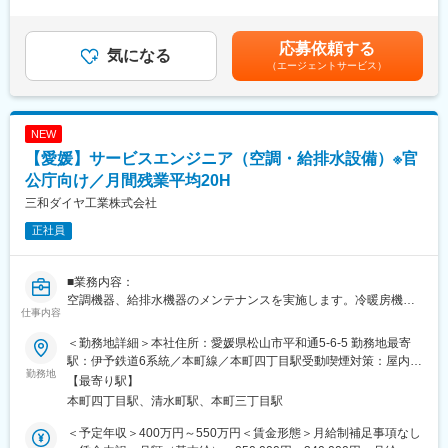
外労働の残業手当は追加支給＜月給＞320,800円～513,400円（一
との打ち合わせや書類の作成、現場での協力会社への指示監督を
・会社も自社ビル100％、自己資本比率もおかげさまで60％越え
律手当を含む）＜昇給有無＞有＜残業手当＞有＜給与補足＞※給与
行いながら工事を完了させる施工管理業務をお願いします。
となり、安定・安心した財務状況となっております。弊社では顧
詳細は経験・能力等を考慮の上、同社規定により決定・賞与：年2
応募依頼する
※制服、ヘルメット、安全靴、道具類は新品を貸与します。
気になる
客への提案や企画、社内取り組みは、一層推進すると共に、女性
回 （前年度合計2.5カ月分）※業績による・昇給：年1回賃金はあ
（エージェントサービス）
がもっと活躍できるための取り組みや、給与面や休日取得、働き
くまでも目安の金額であり、選考を通じて上下する可能性があり
■組織構成：
方でも、皆さんの生活や健康を守るための体制を盤石にしようと
ます。月給(月額)は固定手当を含めた表記です。
社員は14名で工事部は9名(20代1名、40代3名、50代4名、60代1
しております。私たちと共に、夢に向かって頑張りませんか？
名)で構成されています。
NEW
和気あいあいとしたアットホームな会社です。
変更の範囲：会社の定める業務
【愛媛】サービスエンジニア（空調・給排水設備）※官
■会社・求人の魅力：
公庁向け／月間残業平均20H
・首都圏の再開発案件や需要が旺盛な物流施設など、工事量自体
三和ダイヤ工業株式会社
は豊富にあるが、受注競争により受注時の工事採算が低下する業
正社員
界の中で、当社は社員が疲弊しないことと採算がとれることを最
優先に、あえて工期の長い大型案件は受注していません。工期は
平均3～6か月、長くても１年以内のため工期のしわ寄せが少なく
■業務内容：
済んでいます。残業は月平均25H程度で、4～9月は残業無しで帰
空調機器、給排水機器のメンテナンスを実施します。冷暖房機
宅する社員も多いです。10～3月は比較的繁忙期となります。
仕事内容
器、温湿度調整装置、冷蔵冷凍庫、給排水衛生設備、これらに付
随する電気設備が対象となります。
・当社の受注割合は、大手ゼネコン【6割：サブコンの立場】、官
＜勤務地詳細＞本社住所：愛媛県松山市平和通5-6-5 勤務地最寄
※工事時間帯は日中が中心となります。夜間工事は年に1、2度程
公庁【2割：入札、元請けの立場】、首都高速道路株式会社【2
駅：伊予鉄道6系統／本町線／本町四丁目駅受動喫煙対策：屋内全
度です。
勤務地
割】（所有する各事務所の維持管理）で、現場は基本的に都内多
面禁煙
【最寄り駅】
※顧客先は、官庁関係・病院・工場等の施設がメインです。
く、転勤や地方出張はありません。家族との時間やプライベート
本町四丁目駅、清水町駅、本町三丁目駅
も大切にできます。
■組織構成：
＜予定年収＞400万円～550万円＜賃金形態＞月給制補足事項なし
配属先は、部長（64歳）、29歳1名の2名体制で業務を行っていま
・基本的に夜間作業もありません。繁忙期は土日対応が発生する