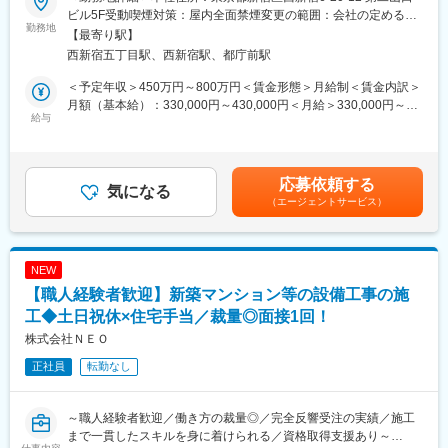
・施工管理経験を活かして、ご自身の裁量を持って働きたい方
(3)消防設備工事…火災警報器や誘導灯、消火器の更新など、消防
ビル5F受動喫煙対策：屋内全面禁煙変更の範囲：会社の定める事
・建築、設備、教育/育成など多分野に興味がある方
勤務地
設備機器の管理全般を行います。
業所
【最寄り駅】
・成長企業でチャレンジしたい方
＊お客様に対しての機器販売や修繕提案などの営業的な要素はあ
西新宿五丁目駅、西新宿駅、都庁前駅
りませんのでご安心ください
■業務内容
＜予定年収＞450万円～800万円＜賃金形態＞月給制＜賃金内訳＞
同社の設備施工管理業務をお任せいたします。
▽働き方について
月額（基本給）：330,000円～430,000円＜月給＞330,000円～
都内23区内の新築マンション・新築ホテル・新築オフィスビルの
給与
・面談制度やオールスタッフミーティング等、現場の意見を聞
430,000円＜昇給有無＞有＜残業手当＞有＜給与補足＞■昇給：年
設備工事の施工管理業務一式をご担当いただきます。
き、「働きやすさ」を推し進めています！
1回■賞与：年2回■現場実績により特別手当有り■その他資格手当
・深夜出勤は月に1～２回程度ありますが、翌日は明け休みを取得
あり■基本給例：・経験者：月330,000円～ ※経験や能力に応じ
《具体的な業務内容》
していただきます。休日出勤が発生した場合には、振返休日を取
て決定賃金はあくまでも目安の金額であり、選考を通じて上下す
応募依頼する
・担当案件エリア：
気になる
得していただけます。
る可能性があります。月給(月額)は固定手当を含めた表記です。
（エージェントサービス）
お1人当たり都内23区内の、1～2件の現場をお任せします
・移動時間の関係上、就業時間前の出勤が発生する場合がありま
・工期：
すが、これも含めて就業時間後の残業は、月に20～30ｈ程度で
1件当たりの工期は15カ月～25カ月程で、おおよそ1年半の案件
す。
を取り扱う事が多いです。
NEW
同社の取り扱う設備工事の案件は一次元請けとなり、設備施工
変更の範囲：無
【職人経験者歓迎】新築マンション等の設備工事の施
の現場はすべて同社が管理いたします。
依頼主との工事の進め方や協力業者をどこにお任せするのかを
工◆土日祝休×住宅手当／裁量◎面接1回！
進めながら決めて行きます。
株式会社ＮＥＯ
正社員
転勤なし
《組織体制》
・常勤8名、非常勤2名の少数精鋭組織です。
20代~30代（平均年齢は33歳ほど）の方を中心に構成されてお
～職人経験者歓迎／働き方の裁量◎／完全反響受注の実績／施工
り、風通しが良く比較的若い組織です。
まで一貫したスキルを身に着けられる／資格取得支援あり～