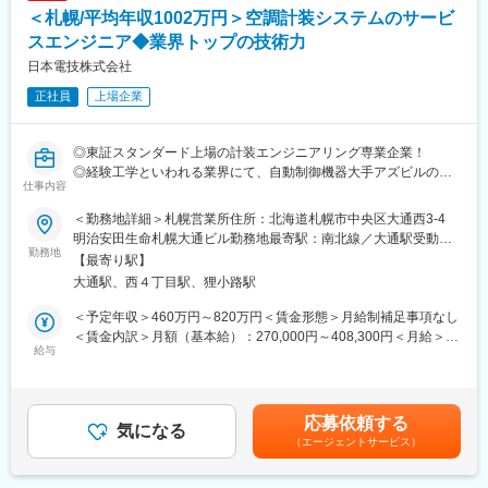
認定）
＜札幌/平均年収1002万円＞空調計装システムのサービ
利益を確りと社員へ還元する経営方針の基、基本給の改定、賞与
支給を行っております。
スエンジニア◆業界トップの技術力
<借り上げ社宅について>
★高い技術力！
現住所から通勤が困難であると判断された場合、借り上げ社宅の
日本電技株式会社
高度化するアズビルの新製品を使いこなし、年々複雑化・大型化
対象となります。※詳細はご面接にて
正社員
上場企業
する物件への対応力は
取扱販売店の中でも抜きんでているといわれるほど高い技術力を
誇ります！
変更の範囲：会社の定める業務
◎東証スタンダード上場の計装エンジニアリング専業企業！
◎経験工学といわれる業界にて、自動制御機器大手アズビルの最
<業務内容>
仕事内容
大特約店として競合他社より長い歴史と豊富な経験で差別化！
弊社と取引のあるオフィスビルや商業施設などの既存顧客に対
◎脱炭素などサステナブルな社会の実現にも貢献！
しての空調自動制御システムの継続メンテナンス契約、緊急対
＜勤務地詳細＞札幌営業所住所：北海道札幌市中央区大通西3-4
◎男性育休取得率75％！
応、スポット工事の見積、提案、受注管理、一部メンテナンス業
明治安田生命札幌大通ビル勤務地最寄駅：南北線／大通駅受動喫
勤務地
務をお任せします。見積作成など事務作業においては営業アシス
煙対策：敷地内全面禁煙変更の範囲：会社の定める事業所（リモ
【最寄り駅】
＼最少のエネルギーで快適な環境を実現する技術／
タントの方のサポートがあります。
ートワーク含む）
大通駅、西４丁目駅、狸小路駅
計装とは…ビルや工場において、空調や生産ラインなど各種の設
※担当企業数は、企業規模にもよりますが数件～10数件ほどで
備・機械装置を計測・監視・制御の手法によって自動コントロー
す。
＜予定年収＞460万円～820万円＜賃金形態＞月給制補足事項なし
ルする技術のこと
＜賃金内訳＞月額（基本給）：270,000円～408,300円＜月給＞
近年、省エネ化に必須の技術として注目され、最新のIoT・AI技術
給与
<入社後の流れ>
270,000円～408,300円＜昇給有無＞有＜残業手当＞有＜給与補足
を用いた計測・監視システムが開発されるなど進化し続けていま
基本的には担当課長や営業担当者によるＯＪＴ教育です。その
＞※給与詳細は経験・能力・前職給与等を踏まえて決定※空調衛生
す！
他、メーカー研修や社内技術研修により知識・技術の習得をして
工事の経験がある方は約560万円～を想定しております。■昇給：
いただきます。
年1回（7月）■賞与：年2回（6月・12月※基本給の5ヶ月分）■モ
応募依頼する
＼日本電技株式会社の魅力／
気になる
デル年収：25歳（560万円）、32歳（640万円）、37歳（720万
（エージェントサービス）
★高水準の給与体系！
＼健康経営優良法人・2024年くるみん取得／
円）賃金はあくまでも目安の金額であり、選考を通じて上下する
当社に入社される方の多くが他社よりも給与が高い点に魅力を感
年間休日121日・残業は20時間～30時間程度です。全社的にウェ
可能性があります。月給(月額)は固定手当を含めた表記です。
じています！専門性の高い「計装」分野で、長年培ってきた技術