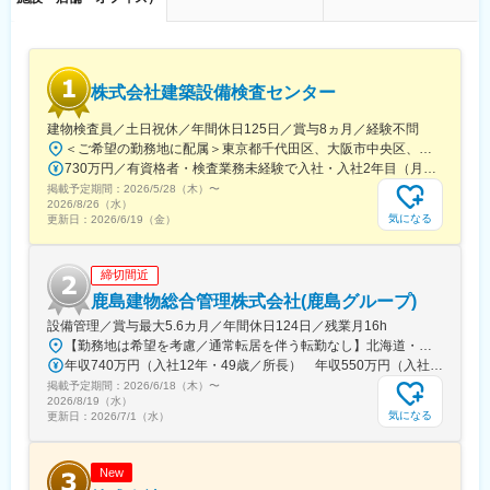
務をお任せします。見積作成など事務作業においては営業アシス
タントの方のサポートがあります。
※担当企業数は、企業規模にもよりますが数件～10数件ほどで
す。
株式会社建築設備検査センター
<入社後の流れ>
建物検査員／土日祝休／年間休日125日／賞与8ヵ月／経験不問
基本的には担当課長や営業担当者によるＯＪＴ教育です。その
＜ご希望の勤務地に配属＞東京都千代田区、大阪市中央区、名古屋市中区【大阪本社】大阪府大阪市中央区今橋2丁目1-10 ダイセンビル3階◇Osaka Metro堺筋線「北浜」駅 徒歩3分◇京阪本線「北浜」駅 徒歩3分◇Osaka Metro御堂筋線「淀屋橋」駅 徒歩7分【関東支店】東京都千代田区岩本町1丁目14-5 アクタス岩本町4階◇東京メトロ 日比谷線「小伝馬町」駅 徒歩10分◇JR総武線 「馬喰町」駅 徒歩5分◇都営地下鉄 新宿線 「馬喰横山」駅 徒歩5分【東海支店】愛知県名古屋市中区丸の内2丁目10-30 インテリジェント林ビル201◇名古屋市営地下鉄 桜通線・鶴舞線 「丸の内」駅 徒歩4分
他、メーカー研修や社内技術研修により知識・技術の習得をして
730万円／有資格者・検査業務未経験で入社・入社2年目（月給28万円＋成果給） 630万円／有資格者・検査業務未経験で入社・入社1年目（月給25万円＋成果給）
いただきます。
掲載予定期間：
2026/5/28（木）
〜
2026/8/26（水）
＼健康経営優良法人・2024年くるみん取得／
気になる
更新日：
2026/6/19（金）
年間休日121日・残業は20時間～30時間程度です。全社的にウェ
ルビーイングを推進しており、従業員の健康増進によりモチベー
ションや生産性の向上を図っております。（健康経営優良法人に
締切間近
認定）
鹿島建物総合管理株式会社(鹿島グループ)
設備管理／賞与最大5.6カ月／年間休日124日／残業月16h
<借り上げ社宅について>
【勤務地は希望を考慮／通常転居を伴う転勤なし】北海道・岩手・宮城・福島・東京・神奈川・埼玉・千葉・茨城・栃木・群馬・長野・静岡・新潟・富山・大阪・兵庫・広島のいずれかで勤務★お住まいから遠くても1時間以内の勤務地をご紹介★可能な限り通勤の負担を減らせるように調整します★本社およびすべての支社、営業所管轄の管理物件での勤務です※地方の管理物件など、配属現場により自動車通勤OK※受動喫煙対策は配属現場によって異なります
現住所から通勤が困難であると判断された場合、借り上げ社宅の
年収740万円（入社12年・49歳／所長） 年収550万円（入社5年・41歳／副所長）
対象となります。※詳細はご面接にて
掲載予定期間：
2026/6/18（木）
〜
2026/8/19（水）
気になる
更新日：
2026/7/1（水）
変更の範囲：会社の定める業務
New