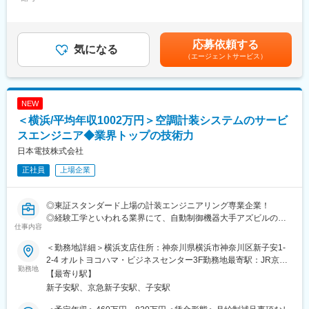
300,000円＜昇給有無＞有＜残業手当＞有＜給与補足＞※予定年収
定期点検と是正工事を担当します。火災発生時に設備が正常に作
はあくまでも目安の金額であり、経験・能力・年齢・前職給与な
動する状態を維持し、多くの人が安心して建物を利用できる環境
■改修・リニューアル工事について：
どを考慮し、同社規定により決定します。■昇給：年1回（4月）■
を守る仕事です。普段は目立たない設備ですが、万が一の際には
建物内の事務所及び店舗が入退去する際の、消防設備の設計・工
賞与：年2回（７月、12月）賃金はあくまでも目安の金額であ
応募依頼する
人命を守る重要な役割を担っています。
気になる
事（増設・移設・撤去）を行っています。
り、選考を通じて上下する可能性があります。月給(月額)は固定手
（エージェントサービス）
所轄消防署と協議の上、設計から施工・試験調整・届出等の申請
当を含めた表記です。
（1）消防設備の点検
に至るまで、全面的にサポート致します。消防設備のエキスパー
消火器やスプリンクラー、自動火災報知設備、誘導灯、避難器具
トとして、お客様のニーズに合わせたご提案をさせて頂きます。
などを確認し、不具合の有無をチェックします。
NEW
（2）報告書作成補助
■当社について：
＜横浜/平均年収1002万円＞空調計装システムのサービ
点検結果をまとめ、建物管理者へ報告します。先輩社員と進める
1982年設立の消防設備の専門企業です。
ため未経験の方も安心です。
スエンジニア◆業界トップの技術力
創立以来、消防設備の施工から保守点検まで建物の安全を支え続
（3）修繕・見積対応
けてきました。2021年に大林組のグループ会社となり経営の安定
日本電技株式会社
不具合箇所の修繕提案や見積作成を行い、設備を本来の状態へ戻
化と、さらなる発展を目指しています。
正社員
上場企業
します。
変更の範囲：会社の定める業務
■組織構成
◎東証スタンダード上場の計装エンジニアリング専業企業！
保全部(部長含めて4名)
◎経験工学といわれる業界にて、自動制御機器大手アズビルの最
仕事内容
大特約店として競合他社より長い歴史と豊富な経験で差別化！
■働き方：
◎脱炭素などサステナブルな社会の実現にも貢献！
・現場は関東圏のみで転勤・長期出張はありません。
＜勤務地詳細＞横浜支店住所：神奈川県横浜市神奈川区新子安1-
◎男性育休取得率75％！
・1日1～2物件を社用車で回り、移動時間を含めても残業は1～2
2-4 オルトヨコハマ・ビジネスセンター3F勤務地最寄駅：JR京浜
勤務地
時間程度。
東北線／新子安駅受動喫煙対策：屋内全面禁煙変更の範囲：会社
【最寄り駅】
＼最少のエネルギーで快適な環境を実現する技術／
・土日勤務が発生した場合は振替休日を取得。ごく稀にある夜間
の定める事業所（リモートワーク含む）
新子安駅、京急新子安駅、子安駅
計装とは…ビルや工場において、空調や生産ラインなど各種の設
作業も、手当や勤務調整で対応しています。
備・機械装置を計測・監視・制御の手法によって自動コントロー