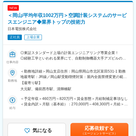
ルビーイングを推進しており、従業員の健康増進によりモチベー
力で日本電技にしか出来ない仕事をお客様から評価いただき、高
ションや生産性の向上を図っております。（健康経営優良法人に
NEW
い利益率を実現しています。また、人的資本経営を掲げ、会社の
認定）
＜岡山/平均年収1002万円＞空調計装システムのサービ
利益を確りと社員へ還元する経営方針の基、基本給の改定、賞与
支給を行っております。
スエンジニア◆業界トップの技術力
<借り上げ社宅について>
★高い技術力！
現住所から通勤が困難であると判断された場合、借り上げ社宅の
日本電技株式会社
高度化するアズビルの新製品を使いこなし、年々複雑化・大型化
対象となります。※詳細はご面接にて
正社員
上場企業
する物件への対応力は
取扱販売店の中でも抜きんでているといわれるほど高い技術力を
誇ります！
変更の範囲：会社の定める業務
◎東証スタンダード上場の計装エンジニアリング専業企業！
◎経験工学といわれる業界にて、自動制御機器大手アズビルの最
<業務内容>
仕事内容
大特約店として競合他社より長い歴史と豊富な経験で差別化！
弊社と取引のあるオフィスビルや商業施設などの既存顧客に対
◎脱炭素などサステナブルな社会の実現にも貢献！
しての空調自動制御システムの継続メンテナンス契約、緊急対
＜勤務地詳細＞岡山支店住所：岡山県岡山市北区富田531-1 勤務
◎男性育休取得率75％！
応、スポット工事の見積、提案、受注管理、一部メンテナンス業
地最寄駅：JR線／岡山駅受動喫煙対策：屋内全面禁煙変更の範
勤務地
務をお任せします。見積作成など事務作業においては営業アシス
囲：会社の定める事業所（リモートワーク含む）
【最寄り駅】
＼最少のエネルギーで快適な環境を実現する技術／
タントの方のサポートがあります。
大元駅、備前西市駅、清輝橋駅
計装とは…ビルや工場において、空調や生産ラインなど各種の設
※担当企業数は、企業規模にもよりますが数件～10数件ほどで
備・機械装置を計測・監視・制御の手法によって自動コントロー
す。
＜予定年収＞460万円～820万円＜賃金形態＞月給制補足事項なし
ルする技術のこと
＜賃金内訳＞月額（基本給）：270,000円～408,300円＜月給＞
近年、省エネ化に必須の技術として注目され、最新のIoT・AI技術
給与
<入社後の流れ>
270,000円～408,300円＜昇給有無＞有＜残業手当＞有＜給与補足
を用いた計測・監視システムが開発されるなど進化し続けていま
基本的には担当課長や営業担当者によるＯＪＴ教育です。その
＞※給与詳細は経験・能力・前職給与等を踏まえて決定※空調衛生
す！
他、メーカー研修や社内技術研修により知識・技術の習得をして
工事の経験がある方は約560万円～を想定しております。■昇給：
いただきます。
年1回（7月）■賞与：年2回（6月・12月※基本給の5ヶ月分）■モ
応募依頼する
＼日本電技株式会社の魅力／
気になる
デル年収：25歳（560万円）、32歳（640万円）、37歳（720万
（エージェントサービス）
★高水準の給与体系！
＼健康経営優良法人・2024年くるみん取得／