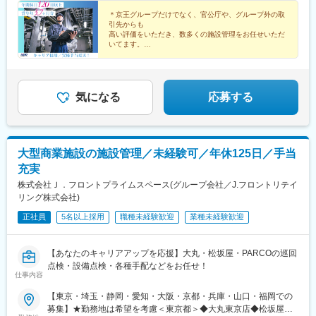
＊京王グループだけでなく、官公庁や、グループ外の取
引先からも
高い評価をいただき、数多くの施設管理をお任せいただ
いてます。
＊親会社が「京王電鉄」なので、
鉄道関連設備のメンテナンスも手がけています。
気になる
応募する
大型商業施設の施設管理／未経験可／年休125日／手当
充実
株式会社Ｊ．フロントプライムスペース(グループ会社／J.フロントリテイ
リング株式会社)
正社員
5名以上採用
職種未経験歓迎
業種未経験歓迎
【あなたのキャリアアップを応援】大丸・松坂屋・PARCOの巡回
点検・設備点検・各種手配などをお任せ！
仕事内容
【東京・埼玉・静岡・愛知・大阪・京都・兵庫・山口・福岡での
募集】★勤務地は希望を考慮＜東京都＞◆大丸東京店◆松坂屋上