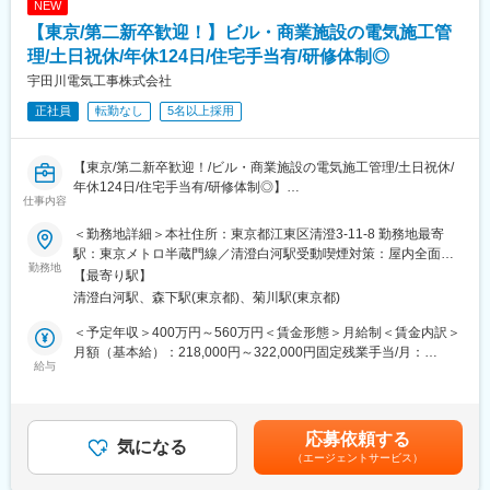
NEW
■水処理プラント
【東京/第二新卒歓迎！】ビル・商業施設の電気施工管
水処理プラントとは、人々の生活で発生した下水を浄化し、自然
に影響を与えない水質に変換する施設です
理/土日祝休/年休124日/住宅手当有/研修体制◎
その施設で、受変電設備や運転操作設備、自家発電設備などの交
宇田川電気工事株式会社
換工事をお任せいたします
正社員
転勤なし
5名以上採用
■ビル施設
大手企業のビルや様々な方が利用する有名な施設を手掛けていま
【東京/第二新卒歓迎！/ビル・商業施設の電気施工管理/土日祝休/
す
年休124日/住宅手当有/研修体制◎】
仕事内容
■1日の流れ(例)：
■業務内容：
現場へ直行/朝礼→職人さんたちと打ち合わせ/作業開始→作業終
＜勤務地詳細＞本社住所：東京都江東区清澄3-11-8 勤務地最寄
都心のビルを中心に大型ビル・大規模商業施設における電気工事
了/総括→次の日の作業指示書の作成→直帰
駅：東京メトロ半蔵門線／清澄白河駅受動喫煙対策：屋内全面禁
の施工管理をお任せします!
勤務地
・スムーズに作業が進むよう、お客様や職人さん、元受け業者と
煙変更の範囲：会社の定める事業所
【最寄り駅】
誰もが知っている企業のビルから、名だたる公共施設まで多数手
打合せをして、段取りを組むお仕事です!
清澄白河駅、森下駅(東京都)、菊川駅(東京都)
がけております。
関東地方を中心として、ビルや上下水処理プラントの電気設備、
■フォローアップ内容：
＜予定年収＞400万円～560万円＜賃金形態＞月給制＜賃金内訳＞
鉄道の電線などの電気工事を手がける当社。
新研修制度
月額（基本給）：218,000円～322,000円固定残業手当/月：
あなたには施工管理として、都心のビル・商業施設での電気工事
給与
・1週間程度社内研修
54,000円～78,000円（固定残業時間30時間0分/月）超過した時間
の施工管理業務をお任せします。
未経験の方には入社後、社内外にて電気工事関係の研修を用意し
外労働の残業手当は追加支給＜月給＞272,000円～400,000円（一
具体的には･･･
ています。一人立ちするまで会社全体でサポートしています
律手当を含む）＜昇給有無＞有＜残業手当＞有＜給与補足＞■昇
・工事の打ち合わせ
先輩のOJT教育を受けながら、各現場でノウハウや知識を習得
給：年1回(4月)■賞与：年2回(7月・12月) ※賞与3.7ヶ月分+決算賞
応募依頼する
・見積作成
気になる
↓
与(業績による※昨年は支給)賃金はあくまでも目安の金額であり、
（エージェントサービス）
・業者への発注
・慣れてきたら、少しずつ管理業務にチャレンジ
選考を通じて上下する可能性があります。月給(月額)は固定手当を
・現場の管理など
↓
含めた表記です。