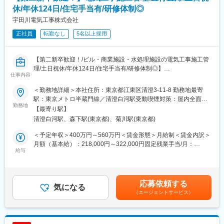
休/年休124日/住宅手当有/研修体制◎
宇田川電気工事株式会社
正社員
転勤なし
5名以上採用
【第二新卒歓迎！/ビル・商業施設・水処理施設の電気工事施工管
理/土日祝休/年休124日/住宅手当有/研修体制◎】
仕事内容
■業務内容：
＜勤務地詳細＞本社住所：東京都江東区清澄3-11-8 勤務地最寄
東京、埼玉、神奈川にて、上下水道プラントまたは大型ビル・大
駅：東京メトロ半蔵門線／清澄白河駅受動喫煙対策：屋内全面禁
規模商業施設の電気工事・施工管理をお任せします!
勤務地
煙変更の範囲：会社の定める事業所
【最寄り駅】
関東地方を中心として、ビルや上下水処理プラントの電気設備、
清澄白河駅、森下駅(東京都)、菊川駅(東京都)
鉄道の電線などの電気工事を手がける当社。
あなたには、ビル、公共施設、水処理プラント、受配電プラント
＜予定年収＞400万円～560万円＜賃金形態＞月給制＜賃金内訳＞
などの施工管理業務をお任せします
月額（基本給）：218,000円～322,000円固定残業手当/月：
勤務地や現場についてはご希望や適性に合わせて配属いたします
給与
54,000円～78,000円（固定残業時間30時間0分/月）超過した時間
外労働の残業手当は追加支給＜月給＞272,000円～400,000円（一
具体的には･･･
律手当を含む）＜昇給有無＞有＜残業手当＞有＜給与補足＞■昇
・工事の打ち合わせ
給：年1回(4月)■賞与：年2回(7月・12月) ※賞与3.7ヶ月分+決算賞
応募依頼する
・見積作成
気になる
与(業績による※昨年は支給)賃金はあくまでも目安の金額であり、
（エージェントサービス）
・業者への発注
選考を通じて上下する可能性があります。月給(月額)は固定手当を
・現場の管理など
含めた表記です。
公共工事が約6割となっており、安定的な環境となっています!