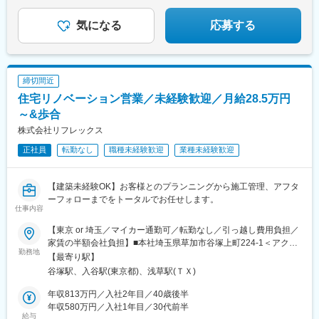
気になる
応募する
締切間近
住宅リノベーション営業／未経験歓迎／月給28.5万円
～&歩合
株式会社リフレックス
正社員
転勤なし
職種未経験歓迎
業種未経験歓迎
【建築未経験OK】お客様とのプランニングから施工管理、アフタ
ーフォローまでをトータルでお任せします。
仕事内容
【東京 or 埼玉／マイカー通勤可／転勤なし／引っ越し費用負担／
家賃の半額会社負担】■本社埼玉県草加市谷塚上町224-1＜アクセ
勤務地
ス＞草加駅～バス 谷塚上町バス停下車・徒歩1分■上野店東京都
【最寄り駅】
台東区千束2丁目19-2 1F※受動喫煙対策あり（屋内禁煙／屋外喫煙
谷塚駅、入谷駅(東京都)、浅草駅(ＴＸ)
場所でのみ喫煙可）※マイカー通勤可／駐車場あり（※草加店の
み）＼U・Iターン支援あり／■引っ越し費用負担■家賃補助（家賃
年収813万円／入社2年目／40歳後半
の半額会社負担）などの手厚い手当充実してます！詳しくは下記
年収580万円／入社1年目／30代前半
給与