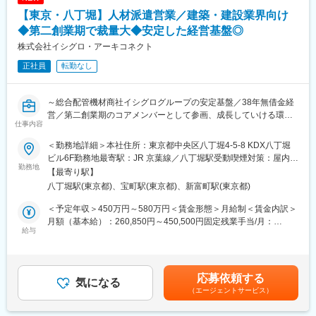
カーなどの大手企業
野の案件にも進出しており、グループのグローバル化に伴いアジ
【東京・八丁堀】人材派遣営業／建築・建設業界向け
※担当社数：20～30社程度
ア圏にも積極的に展開しています。
※営業スタイル：
◆第二創業期で裁量大◆安定した経営基盤◎
年単位での中長期アカウントプランを策定し、継続的に運用。単
株式会社イシグロ・アーキコネクト
発営業ではなく、顧客との関係深化を前提としたアカウントマネ
正社員
転勤なし
ジメント型営業です。
飛び込み営業はございません。
基本的には、イベントやWebから興味をお持ちいただいた企業を
～総合配管機材商社イシグログループの安定基盤／38年無借金経
中心にアプローチしています。
営／第二創業期のコアメンバーとして参画、成長していける環境
仕事内容
～
■募集背景：
建築業界でDXの意識が高まるなか、独自のシステム開発技術とソ
＜勤務地詳細＞本社住所：東京都中央区八丁堀4-5-8 KDX八丁堀
建設プロジェクトの人材ニーズを捉え、高い専門性を持つ技術者
リューション提供を行う当社ではパッケージソフトのカスタマイ
ビル6F勤務地最寄駅：JR 京葉線／八丁堀駅受動喫煙対策：屋内全
（施工管理・CADオペレーター等）を繋ぐ役割を担って頂きま
勤務地
ズやベースシステムを活かした受託開発の引き合いが急増中！営
面禁煙変更の範囲：会社の定める事業所
【最寄り駅】
す。派遣社員の定期的なフォローやキャリア相談、派遣先企業と
業体制を強化するための募集です。
八丁堀駅(東京都)、宝町駅(東京都)、新富町駅(東京都)
のリレーション構築や人材提案が主な業務です。また、営業活動
に加え、教育研修制度の導入企画など「会社の仕組みづくり」に
■キャリアプラン
＜予定年収＞450万円～580万円＜賃金形態＞月給制＜賃金内訳＞
も積極的に関わっていけます。第二創業期の組織作りにコアメン
勤続年数や経験値に関係なく、キャリアアップの機会があり、自
月額（基本給）：260,850円～450,500円固定残業手当/月：
バーとして関与することで、営業経験を活かしながらキャリアア
給与
らの努力や保有スキルが反映できるチャンスがあります。
20,400円～32,500円（固定残業時間10時間0分/月）超過した時間
ップが図れる魅力的なポジションです。
・入社～数ヶ月間：OJTを基に先輩社員から業務を習得（OJT担当
外労働の残業手当は追加支給＜月給＞281,250円～483,000円（一
がつきます）
律手当を含む）＜昇給有無＞有＜残業手当＞有＜給与補足＞※上記
■業務内容
・3～5年目：グループリーダーとして5～10名のメンバーのマネ
はあくまで想定年収であり、ご経験／スキルを鑑みて最終的に決
応募依頼する
・派遣先企業（建設会社など）とのリレーション構築、ニーズヒ
気になる
ジメント
定いたします。■昇給：年1回■賞与：年2回賃金はあくまでも目安
（エージェントサービス）
アリング
・5～10年目：部長として部署全体のマネジメント
の金額であり、選考を通じて上下する可能性があります。月給(月
・担当する派遣社員（施工管理やCADオペレーター）の定期的な
額)は固定手当を含めた表記です。