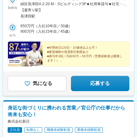
緑区長津田4-2-20 M・Sビルディング3F★社用車貸与★社宅・家
勤務地
賃補助制度あり、Iターン、Uターン歓迎！★車通勤も可能です！※
【最寄り駅】
受動喫煙対策：社内禁煙
長津田駅
650万円（入社10年目／30歳）
900万円（入社15年目／45歳）
給与
■年間休日120日・10連休以上も可！
■家賃補助や賃貸割引制度あり
■賞与年3回／月給30万～50万円（営業経験者は優遇し
ます！）
■エリア随一のシェアと安定した経営基盤
■営業未経験OK！
気になる
応募する
身近な街づくりに携われる営業／官公庁の仕事だから
将来も安心！
株式会社新日
正社員
転勤なし
職種未経験歓迎
業種未経験歓迎