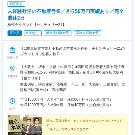
締切間近
未経験歓迎の不動産営業／月収50万円実績あり／完全
週休2日
株式会社ランド【センチュリー21】
正社員
転勤なし
職種未経験歓迎
業種未経験歓迎
【100％反響営業】不動産の営業をお任せ ★センチュリー21の
ブランド力で集客力抜群！
仕事内容
【大阪市・堺市・京都での採用 】■西田辺店大阪府大阪市阿倍野
区昭和町5-12-20└御堂筋線『西田辺』徒歩1分■阿波座店大阪府大
勤務地
阪市西区立売堀5-4-1└中央・千日前線『阿波座』徒歩2分■北花田
【最寄り駅】
店大阪府堺市北区東浅香山町1-149└JR阪和線『浅香』徒歩8分└
西田辺駅、阿波座駅、浅香駅、今出川駅、大阪駅、出町柳駅、大
御堂筋線『北花田』徒歩10分■京都店京都府京都市上京区大原口
阪梅田駅(阪神線)、西梅田駅
町224└地下鉄烏丸線『今出川』徒歩5分└京阪本線『出町柳』徒
歩7分■梅田店大阪府大阪市北区大深町5-54 グラングリーン大阪ゲ
年収1500万円／入社4年目（月給60万円＋歩合給+賞与）
ートタワー7階└JR線「大阪駅」直結└阪急電鉄・阪神電鉄「大阪
年収1200万円／入社3年目（月給40万円＋歩合給+賞与）
給与
梅田駅」から地下通路直結※基本転勤なし（本人の希望次第）※グ
ループ会社での勤務も可能（本人の希望次第）※受動喫煙対策：あ
り
独自の育成体制と、センチュリー21グループのブランド
力で、
「稼げる」営業へ成長できます！