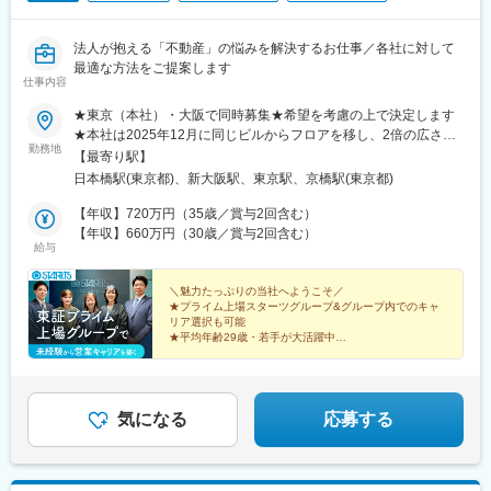
駅、日暮里駅(舎人ライナー)、大崎広小路駅、代官山駅、下神明
駅、高輪ゲートウェイ駅、立川北駅、新桜台駅、二子新地駅、麹
法人が抱える「不動産」の悩みを解決するお仕事／各社に対して
町駅、奥沢駅、清澄白河駅、西太子堂駅、後楽園駅、三越前駅、
最適な方法をご提案します
池ノ上駅、新日本橋駅、本川越駅、北与野駅、新高島駅、新丸子
仕事内容
駅、武蔵溝ノ口駅、京急川崎駅、石上駅、向ケ丘遊園駅、海老名
駅(相模線)、富士見町駅(神奈川県)、京成西船駅、京成千葉駅、新
★東京（本社）・大阪で同時募集★希望を考慮の上で決定します
津田沼駅、本八幡駅(都営線)、リゾートゲートウェイ・ステーショ
★本社は2025年12月に同じビルからフロアを移し、2倍の広さに
勤務地
ン駅、市川真間駅、北初富駅、京成稲毛駅、習志野駅、幸谷駅、
なりました。カフェスペースなどもあり、とても快適です！本社
【最寄り駅】
新宿西口駅、学習院下駅、内幸町駅、岩本町駅、京急蒲田駅、京
／東京都中央区日本橋3-1-8 スターツ日本橋ビル3F・東京メトロ
日本橋駅(東京都)、新大阪駅、東京駅、京橋駅(東京都)
成上野駅、御成門駅、銀座一丁目駅、西日暮里駅(舎人ライナー)、
東西線「日本橋駅」B3出口徒歩1分・JR「東京駅」八重洲北口徒
高輪台駅、白金高輪駅、水道橋駅、立川南駅、江古田駅、九品仏
歩5分大阪営業所／大阪府大阪市淀川区西中島5-14-5 ニッセイ新
【年収】720万円（35歳／賞与2回含む）
駅、菊川駅(東京都)、本郷三丁目駅、茅場町駅、新代田駅、蒲生
大阪南口ビル10F・大阪地下鉄御堂筋線「新大阪駅」南改札徒歩2
【年収】660万円（30歳／賞与2回含む）
給与
駅、高島町駅、高津駅(神奈川県)、馬車道駅、東海神駅、栄町駅
分・JR「新大阪駅」南口徒歩5分※受動喫煙対策：屋内禁煙
(千葉県)、京成八幡駅、東京ディズニーランド・ステーション駅
＼魅力たっぷりの当社へようこそ／
★プライム上場スターツグループ&グループ内でのキャ
リア選択も可能
★平均年齢29歳・若手が大活躍中
★2025年12月にオフィスフロアを拡大移転！
★雰囲気のよい職場で働きたい方はぜひ！
気になる
応募する