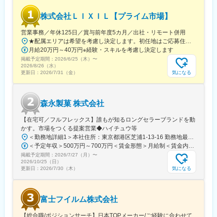
■働き方：
株式会社ＬＩＸＩＬ【プライム市場】
・リモートワーク併用可（週2回程）
・フレックス制度も柔軟に利用可
営業事務／年休125日／賞与前年度5カ月／出社・リモート併用
・残業月30時間程度
★配属エリアは希望を考慮し決定します。初任地はご応募住所での配属となります。入社後、転勤が伴う異動に関しては、必ず勤務地のご希望も確認した上で決定します。【配属オフィス一覧】■東京都品川区西品川1丁目1-1 大崎ガーデンタワー■愛知県名古屋市中村区名駅南4丁目11-40■京都府京都市伏見区竹田田中宮町103 ■大阪府大阪市中央区本町2丁目6-8 センバ・セントラルビル9F■大阪府箕面市萱野4丁目5-45■広島県広島市安佐南区西原6丁目11-8■福岡県福岡市博多区半道橋2-15-10 SOLAビル★出社とリモートワークを併用しながらの勤務となります。 業務に慣れるまでは、原則出社となります。 慣れてきたら少しずつリモートの日を増やし、最終的には週1～3日ほどの出社となる予定です（目安：～入社6カ月）。※受動喫煙対策：あり
・入社後地域限定コースの選択可
月給20万円～40万円※経験・スキルを考慮し決定します
掲載予定期間：
■業務魅力：
2026/6/25（木）
〜
2026/8/26（水）
◎社会を動かす提案に関われる
気になる
更新日：
2026/7/31（金）
防災・都市再開発など公共性の高いプロジェクトで、営業の一言
が街の未来を左右するスケール感を味わえます。
◎幅広い事業を武器に総合提案ができる
森永製菓 株式会社
日本工営グループのインフラ事業・エネルギー・都市空間を横断
し、顧客の課題に応じて、研究開発や技術者の知見を束ねたワン
【在宅可／フルフレックス】誰もが知るロングセラーブランドを動
ストップ提案が可能です。
かす。市場をつくる提案営業◆ハイチュウ等
＜勤務地詳細1＞本社住所：東京都港区芝浦1-13-16 勤務地最寄駅：JR、都営三田、都営浅草線／田町、三田駅受動喫煙対策：屋内全面禁煙＜勤務地詳細2＞中部支店住所：名古屋市東区徳川1-15-30 勤務地最寄駅：名古屋市営地下鉄桜通線／高岳駅受動喫煙対策：屋内喫煙可能場所あり＜勤務地詳細3＞関西支店住所：尼崎市上坂部1-1-1 勤務地最寄駅：JR線／塚口駅受動喫煙対策：屋内全面禁煙変更の範囲：会社の定める事業所（リモートワーク含む）
■配属：
＜予定年収＞500万円～700万円＜賃金形態＞月給制＜賃金内訳＞月額（基本給）：240,000円～320,000円＜月給＞240,000円～320,000円＜昇給有無＞有＜残業手当＞有＜給与補足＞■昇給：年1回（4月）■賞与：年2回（6月、12月）賃金はあくまでも目安の金額であり、選考を通じて上下する可能性があります。月給(月額)は固定手当を含めた表記です。
・日本工営株式会社へ出向（各支店）
掲載予定期間：
・本社：東京都千代田区麹町5-4
2026/7/27（月）
〜
2026/10/25（日）
・建設コンサルタント業
気になる
更新日：
2026/7/30（木）
変更の範囲：会社の定める業務
富士フイルム株式会社
【総合職/ポジションサーチ】日本TOPメーカー/ご経験に合わせて