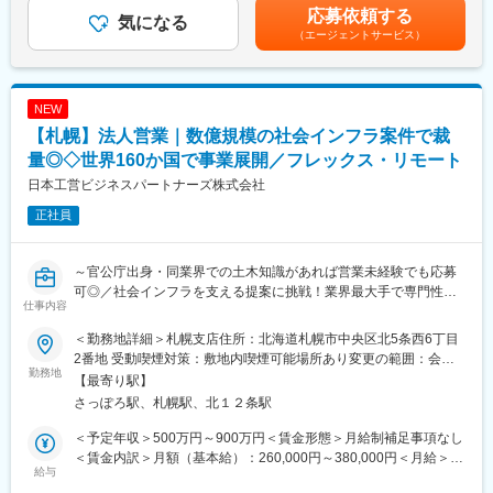
・出張は月1回程度（3～7日程度）
あくまでも目安の金額であり、選考を通じて上下する可能性があ
応募依頼する
・業界未経験の中途入社者も多く活躍しており、入社後はメンバ
気になる
ります。月給(月額)は固定手当を含めた表記です。
（エージェントサービス）
ーのＯＪＴを通じて、徐々にキャッチアップしていっていただき
◆当ポジションの魅力：
ます。
大手インフラ企業向けの大規模案件に携われるほか、少数精鋭組
・働き方として、残業は月30時間程度、リモートワークも併用し
織のため一人ひとりの裁量も大きい環境です。
ている環境（週2回程度）、フレックス制度もございます。
機械・電気・通信・IT分野の知見を活かしながら、企画から導入
NEW
まで一気通貫で携わることができます。また、経済産業大臣賞受
【札幌】法人営業｜数億規模の社会インフラ案件で裁
■企業の特徴・魅力
賞実績を持つ技術・サービスに関われる点も魅力です
国内最大手としての豊富な実績、業界最大級の基礎研究施設を背
量◎◇世界160か国で事業展開／フレックス・リモート
景とした、取得特許、実用新案権、意匠権などの技術力、充実し
変更の範囲：会社の定める業務
日本工営ビジネスパートナーズ株式会社
た人財育成プログラム等の強みを持ちます。
正社員
リモートやフレックスを初めとする働き方関連のフォロー体制に
加え、各種福利厚生や制度面も充実しており、長期就業し易い環
境です。。
～官公庁出身・同業界での土木知識があれば営業未経験でも応募
可◎／社会インフラを支える提案に挑戦！業界最大手で専門性を
変更の範囲：会社の定める業務
仕事内容
磨ける～
＜勤務地詳細＞札幌支店住所：北海道札幌市中央区北5条西6丁目
■業務内容：
2番地 受動喫煙対策：敷地内喫煙可能場所あり変更の範囲：会社
・国や自治体などの官公庁および民間企業に向けて、社会インフ
勤務地
の定める事業所（リモートワーク含む）
【最寄り駅】
ラや都市空間に関する提案営業をお任せします。
さっぽろ駅、札幌駅、北１２条駅
・河川・道路・防災・環境修復・地域計画など、公共性の高いプ
ロジェクトに携わり、街づくりや社会課題解決に貢献できるポジ
＜予定年収＞500万円～900万円＜賃金形態＞月給制補足事項なし
ションです。
＜賃金内訳＞月額（基本給）：260,000円～380,000円＜月給＞
給与
260,000円～380,000円＜昇給有無＞有＜残業手当＞有＜給与補足
※業界知識を活かせる方であれば、営業未経験でも活躍可！