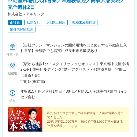
不動産用地仕入れ営業／未経験歓迎／高収入を実現／
完全週休2日
株式会社レアルリンク
正社員
転勤なし
5名以上採用
職種未経験歓迎
業種未経験歓迎
【自社ブランドマンションの開発用地をはじめとする不動産仕入
れ営業】未経験でも着実に成長出来る環境あり
仕事内容
【駅から徒歩1分！スタイリッシュなオフィス】東京都中央区京橋
2-14-1 兼松ビルディング4階＜アクセス＞・都営浅草線「宝町
勤務地
駅」より徒歩1分・東京メトロ銀座線「京橋駅」より徒歩5分・
【最寄り駅】
「銀座1丁目駅」「八丁堀駅」「東京駅」からも徒歩圏内※転勤は
宝町駅(東京都)
ありません※受動喫煙対策実施
年収815万円／入社1年目／30代／月給31万＋諸手当+賞与（イン
セン含む）
給与
年収1,700万円／入社3年目／30代／月給53万＋諸手当+賞与（イ
ンセン含む）
私たちはこれまで多くの未経験者を一人前の営業へ育て
てきました。
20代で年収1,000万円、40代で年収3,000万円を超える
社員も活躍しています。
あなたも新しい一歩を踏み出しませんか。