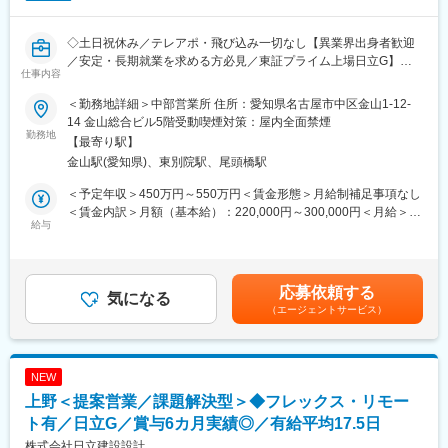
◇働きやすい環境
変更の範囲：無
◇土日祝休み／テレアポ・飛び込み一切なし【異業界出身者歓迎
水曜日ノー残業デー、プレミアムフライデー、有給取得推進（年
／安定・長期就業を求める方必見／東証プライム上場日立G】～
間15日の取得を目指し、現在全社平均14.8日）を行う等メリハリ
仕事内容
日立Gの制度に準拠した充実の福利厚生◎／リモート・フレック
をつけて働ける環境
ス・有給取得平均14.8日／平均勤続年数18～19年／海外受注増の
＜勤務地詳細＞中部営業所 住所：愛知県名古屋市中区金山1-12-
成長企業～
◇規則や制度面が同等規模の設計事務所より整っている
14 金山総合ビル5階受動喫煙対策：屋内全面禁煙
勤務地
会社自体で社員が健康に働ける環境について具体的な施策（残業
【最寄り駅】
■業務内容：
規制含む）を考えられていたり長期就業のイメージが持てる
金山駅(愛知県)、東別院駅、尾頭橋駅
建築受注営業として、建築・FM・PM等の技術を総合的に組合
せ、
◇ボトムアップの風土あり
＜予定年収＞450万円～550万円＜賃金形態＞月給制補足事項なし
企画・計画・設計などの経験豊富な提案力と運用・環境・マネジ
裁量の広さや、手を挙げれば現場主体で挑戦をしていける環境
＜賃金内訳＞月額（基本給）：220,000円～300,000円＜月給＞
メントにおける高い現場実行力を強みにソリューションを提案し
給与
220,000円～300,000円＜昇給有無＞有＜残業手当＞有＜給与補足
ます。
※入社後の業務習熟度によりますが在宅勤務やリモートを活用した
＞※給与詳細は年齢・経験を考慮のうえ、決定します。■賞与実績:
就業が可能です。勤怠管理はPC電源と連動した管理体制です。
月給×6.2か月（2024年度実績）賃金はあくまでも目安の金額であ
日立グループの案件が２割、外販案件が８割です。
り、選考を通じて上下する可能性があります。月給(月額)は固定手
応募依頼する
工場・生産施設・データセンターなどの法人案件を中心に、官公
気になる
■海外進出・グローバル案件あり：
当を含めた表記です。
（エージェントサービス）
庁案件など、新築～回収まで幅広く対応しています。
1965年以降建築・土木の設計監理からファシリティマネジメン
よって、製造業や物流、IT業界のお客様を中心に、課題解決に向
ト、エンジニアリング、環境ソリューション、さらにはグローバ
けた提案をお任せいたします。
ルエンジニアリングへ事業領域を大きく拡大しました。
※テレアポ・飛び込みは一切なく、紹介・問合せから新規受注営業
現在は学校などの公共分野や倉庫・物流センターといった民間分
NEW
を行って頂きます。
野の案件にも進出しており、グループのグローバル化に伴いアジ
上野＜提案営業／課題解決型＞◆フレックス・リモー
ア圏にも積極的に展開しています。
■中途入社者者の声（魅力ポイント）：
ト有／日立G／賞与6カ月実績◎／有給平均17.5日
◇日立Gの福利厚生◎
株式会社日立建設設計