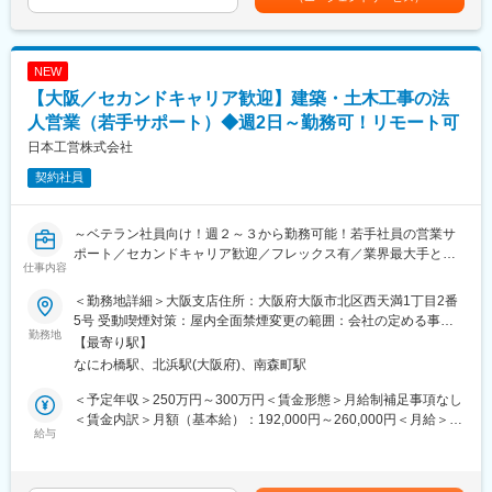
■職務概要：
2024年10月、配管機材専門商社で業界大手の「イシグロ株式会
AI・ドローン・ITシステムなどの最先端技術を活用し、社会イン
社」が全株式を取得し、当社はイシグログループの一員となりま
フラ事業者向けソリューションの企画・設計・導入を担当いただ
した。これにより、イシグログループは従来の配管機材の販売
きます。
（モノ売り）に加え、当社が持つ技術者派遣や施工管理支援とい
NEW
ったソリューション（コト売り）を獲得し、建設業界の人手不足
【大阪／セカンドキャリア歓迎】建築・土木工事の法
《具体的には･･･》
という課題に対応する体制を強化しています。
・顧客要望のヒアリング、要件整理
人営業（若手サポート）◆週2日～勤務可！リモート可
・提案書・設計書・仕様書作成
変更の範囲：会社の定める業務
日本工営株式会社
・ハードウェア選定、システム構成検討
契約社員
・ベンダー／協力会社との調整・進行管理
・導入後の動作確認、品質・安全管理
※環境構築そのものよりも、関係各所を取りまとめながらプロジェ
～ベテラン社員向け！週２～３から勤務可能！若手社員の営業サ
クトを推進する役割が中心です。
ポート／セカンドキャリア歓迎／フレックス有／業界最大手とし
※案件割合：発電所関連6割、プラント自動化関連4割
仕事内容
て国内外問わず幅広い事業展開を行う超安定企業～
《プロジェクト例》
＜勤務地詳細＞大阪支店住所：大阪府大阪市北区西天満1丁目2番
■業務内容：
・垂直ドローンによる煙突内部点検
5号 受動喫煙対策：屋内全面禁煙変更の範囲：会社の定める事業
同社の営業担当は、国や自治体などの官公庁に対しての提案営業
勤務地
・洋上風力発電設備の点検実証実験
所（リモートワーク含む）
【最寄り駅】
を行っており、官公庁向けの営業活動が主となるポジションであ
・AIによる塵芥・流氷雪の自動検知システム開発
なにわ橋駅、北浜駅(大阪府)、南森町駅
りますが、民間向けの営業を今後拡大していくにあたり、民間営
業の営業ノウハウや人脈を生かした顧客開拓をフォローいただく
■働き方について：
＜予定年収＞250万円～300万円＜賃金形態＞月給制補足事項なし
ポジションです。
・年間休日125日（土日祝）
＜賃金内訳＞月額（基本給）：192,000円～260,000円＜月給＞
給与
・残業月20～30時間程度
192,000円～260,000円＜昇給有無＞有＜残業手当＞有＜給与補足
■求人の特徴
・リモートワーク可
＞※給与詳細は、年齢・ご経験を考慮して決定します。■昇給：年
・国内のみならず世界160ヶ国で幅広い事業展開を続ける業界最
・転勤なし
1回（4月）■賞与：年2回（6月、12月）※過去実績4ヶ月分賃金は
大手の企業でのご経験を積む事が出来るポジションです。