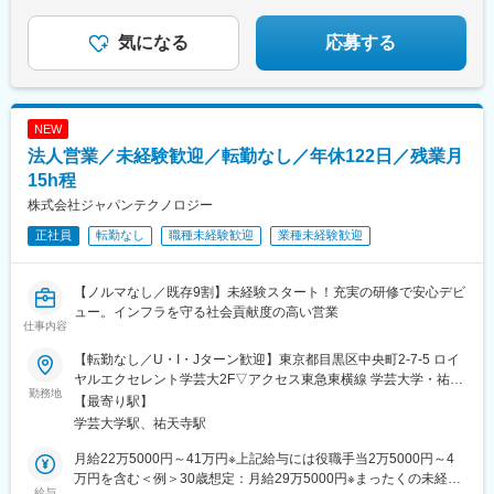
■転勤なし
■資格手当
気になる
応募する
■高額インセンティブ制度
NEW
法人営業／未経験歓迎／転勤なし／年休122日／残業月
15h程
株式会社ジャパンテクノロジー
正社員
転勤なし
職種未経験歓迎
業種未経験歓迎
【ノルマなし／既存9割】未経験スタート！充実の研修で安心デビ
ュー。インフラを守る社会貢献度の高い営業
仕事内容
【転勤なし／U・I・Jターン歓迎】東京都目黒区中央町2-7-5 ロイ
ヤルエクセレント学芸大2F▽アクセス東急東横線 学芸大学・祐天
勤務地
寺駅から徒歩12分※受動喫煙対策：あり（屋外に喫煙場所あり）
【最寄り駅】
学芸大学駅、祐天寺駅
月給22万5000円～41万円※上記給与には役職手当2万5000円～4
万円を含む＜例＞30歳想定：月給29万5000円※まったくの未経験
給与