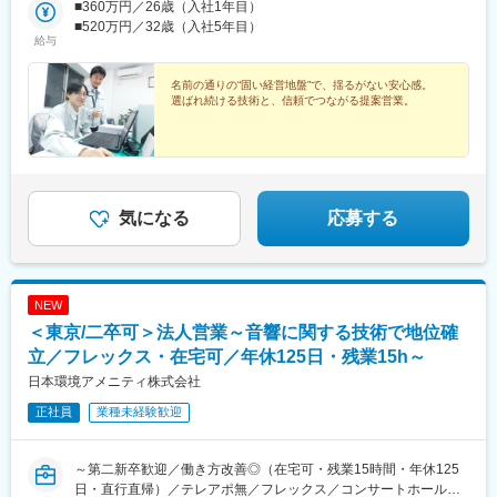
■360万円／26歳（入社1年目）
■520万円／32歳（入社5年目）
給与
名前の通りの“固い経営地盤”で、揺るがない安心感。
選ばれ続ける技術と、信頼でつながる提案営業。
気になる
応募する
NEW
＜東京/二卒可＞法人営業～音響に関する技術で地位確
立／フレックス・在宅可／年休125日・残業15h～
日本環境アメニティ株式会社
正社員
業種未経験歓迎
～第二新卒歓迎／働き方改善◎（在宅可・残業15時間・年休125
日・直行直帰）／テレアポ無／フレックス／コンサートホール、