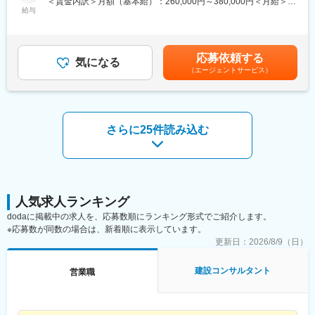
＜賃金内訳＞月額（基本給）：260,000円～380,000円＜月給＞
給与
・フレックス制度も柔軟に利用可
260,000円～380,000円＜昇給有無＞有＜残業手当＞有＜給与補足
※業界知識を活かせる方であれば、営業未経験でも活躍可！
・残業月30時間程度
＞※給与詳細は、年齢・ご経験を考慮して決定します。■昇給：年
※お客様のニーズをキャッチし、社内のリソースを活用して価値提
・入社後地域限定コースの選択可
1回（4月）■賞与：年2回（6月、12月）※過去実績4ヶ月分賃金は
供することが重要なため、難易度は高いですが社会貢献性は非常
あくまでも目安の金額であり、選考を通じて上下する可能性があ
応募依頼する
に大きいです！
気になる
■業務魅力：
ります。月給(月額)は固定手当を含めた表記です。
（エージェントサービス）
◎社会を動かす提案に関われる
■業務詳細：
防災・都市再開発など公共性の高いプロジェクトで、営業の一言
・情報収集～ニーズの深堀・提案・見積作成～入札対応～受注後
が街の未来を左右するスケール感を味わえます。
のフォロー（顧客満足度の確認）が一連の流れとなります。単な
◎幅広い事業を武器に総合提案ができる
る外回りではなく、提案書作成や社内の技術部門との連携が重要
日本工営グループのインフラ事業・エネルギー・都市空間を横断
さらに25件読み込む
な役割です。
し、顧客の課題に応じて、研究開発や技術者の知見を束ねたワン
＜将来的には＞
ストップ提案が可能です。
官公庁案件に加え、民間マーケットや官民連携（PPP/PFI）など
新しい領域にも挑戦ができます。
■配属：
・日本工営株式会社へ出向（各支店）
■組織構成／教育体制
人気求人ランキング
・本社：東京都千代田区麹町5-4
・OJTをベースに現場を学んでいただき、徐々に主担当として案
・建設コンサルタント業
dodaに掲載中の求人を、応募数順にランキング形式でご紹介します。
件をお任せします。まずは社内で業務の流れを習得し、ゆくゆく
※応募数が同数の場合は、新着順に表示しています。
はプロポーザル対応や新規開拓にも関わっていただきます。
変更の範囲：会社の定める業務
更新日：
2026/8/9（日）
■評価制度
建設コンサルタント
営業職
期初に上司と目標設定を行い、業績だけではなく技術提案の内
容、関係者との連携といった定性面も含めて総合的に評価しま
す。