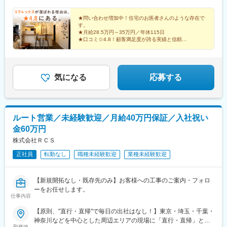
の待遇欄をチェック！
★問い合わせ増加中！住宅のお医者さんのような存在で
す。
★月給28.5万円～35万円／年休115日
★口コミ☆4.8！顧客満足度が誇る実績と信頼
★引っ越し費用負担・家賃の半額会社負担など手当充実
★建築業界未経験でもOK！ベテラン社員が丁寧に教育
気になる
応募する
ルート営業／未経験歓迎／月給40万円保証／入社祝い
金60万円
株式会社ＲＣＳ
正社員
転勤なし
職種未経験歓迎
業種未経験歓迎
【新規開拓なし・既存先のみ】お客様への工事のご案内・フォロ
ーをお任せします。
仕事内容
【原則、"直行・直帰"で毎日の出社はなし！】東京・埼玉・千葉・
神奈川などを中心とした周辺エリアの現場に「直行・直帰」とな
勤務地