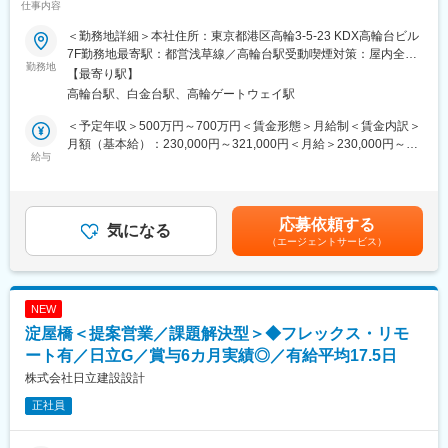
仕事内容
劇場など音響防音工事の提案／業界トップクラスの実績
＜勤務地詳細＞本社住所：東京都港区高輪3-5-23 KDX高輪台ビル
■職務内容：
7F勤務地最寄駅：都営浅草線／高輪台駅受動喫煙対策：屋内全面
建築物の「音響」におけるニーズや課題をくみ取り、技術部門と
勤務地
禁煙変更の範囲：会社の定める事業所
【最寄り駅】
協力してのご提案からメンテナンスまで一気通貫性でサポートし
高輪台駅、白金台駅、高輪ゲートウェイ駅
ます。
現場担当者や社内の関係部署など、各関係者と一緒にチームで業
＜予定年収＞500万円～700万円＜賃金形態＞月給制＜賃金内訳＞
務を行います。飛び込みやテレアポはなく、お客様からのお問い
月額（基本給）：230,000円～321,000円＜月給＞230,000円～
合わせに対して提案を行うスタイルのため、プレッシャーは小さ
給与
321,000円＜昇給有無＞有＜残業手当＞有＜給与補足＞※オファー
いです。効率的かつ丁寧な対応でお客様の課題解決を行います！
時のご提示年収幅になります。（ご経験・年齢によって提示年収
【業務内容】
への変動あり。）※ご入社後のご活躍によって、年収は上げていた
・課題や製品の問い合わせ対応、ヒアリング
だける環境となります。■賞与：年2回（6月・12月）※約2.5ヶ月
応募依頼する
・設備システムのプレゼン、見積もり、受注、施工の手配、納入
気になる
分■昇給年1回（6月）賃金はあくまでも目安の金額であり、選考
（エージェントサービス）
まで
を通じて上下する可能性があります。月給(月額)は固定手当を含め
※技術チームのスタッフと連携し顧客のニーズに応える提案を実
た表記です。
施。
・工事担当者とお客様の打合せ立ち合い
NEW
＜案件例＞
淀屋橋＜提案営業／課題解決型＞◆フレックス・リモ
・建物の中のホールの部分を、快適で質の高い音環境をかなえる
ためにはどうすればいいか。
ート有／日立G／賞与6カ月実績◎／有給平均17.5日
・近隣住民に迷惑にならぬよう、工場の騒音問題を解決したい
株式会社日立建設設計
etc…
正社員
こちらから営業をしかけるというよりは、ゼネコン様や工場、メ
ーカー様からニーズをいただくことが多いです。
飛び込みはなく、お客様側から相談いただいたものを、「音響工