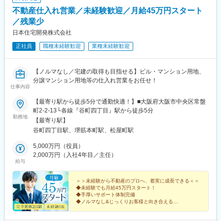
不動産仕入れ営業／未経験歓迎／月給45万円スタート
／残業少
日本住宅開発株式会社
正社員
職種未経験歓迎
業種未経験歓迎
【ノルマなし／宅建の取得も目指せる】ビル・マンション用地、
分譲マンション用地等の仕入れ営業をお任せ！
仕事内容
【最寄り駅から徒歩5分で通勤快適！】■大阪府大阪市中央区常盤
町2-2-13└各線『谷町四丁目』駅から徒歩5分
勤務地
【最寄り駅】
谷町四丁目駅、堺筋本町駅、松屋町駅
5,000万円（役員）
2,000万円（入社4年目／主任）
給与
＞＞未経験から不動産のプロへ、着実に成長できる＜＜
◆未経験でも月給45万円スタート！
◆手厚いサポート体制完備
◆ノルマなし&じっくりお客様と向き合える
◆頑張りはインセンティブでしっかり還元！
◆将来長く活用できる土地や税金の知識が身につく◎