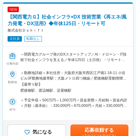
フォローやキャリア相談
■実績：
※営業活動に加え、教育研修制度の導入企画など「会社の仕組みづ
虎ノ門ヒルズ ステーションタワー、TODA BUILDING、麹町ビジ
NEW
くり」にも積極的に関与いただきます。
ネスセンター等。
【関西電力Ｇ】社会インフラ×DX 技術営業《再エネ/風
HP:https://izmc.co.jp/works/#works-iclist
＜顧客＞
力発電・DX活用》◆年休125日・リモート可
清水建設・大林組などのゼネコン、大成設備・新菱冷熱工業など
■当社の強み：
株式会社Ｄｓｈｉｆｔ
のサブコン、地場建設会社・地場設備会社など
環境案件の知見を10年以上蓄積できている企業は国内には少な
正社員
転勤なし
く、特に日々変化する法規制に適応できている点が強みです。環
■組織について：
境、防災における差別化と事業者からの直接発注により高収益体
少数精鋭で、社長や部長と近い距離でスピーディーに意思決定が
制が作られ、社員の働き方に還元しています。
～関西電力グループ発のDXスタートアップ／AI・ドローン・IT技
行われる活気のある組織です。
術で社会インフラを支える／年休125日（土日祝）・リモート
変更の範囲：会社の定める業務
仕事内容
可・転勤なし～
■魅力・やりがい：
◎第二創業期の「組織づくり」にコアメンバーとして関与できま
＜勤務地詳細＞本社住所：大阪府大阪市西区江戸堀1-18-11 小谷
＼このような方にオススメです／
す。
ビル3F勤務地最寄駅：大阪メトロ四つ橋線／肥後橋駅受動喫煙対
◎下請けではなく、企画・提案から導入まで主体的に携わりたい
勤務地
◎営業経験を活かし、教育制度企画など営業＋αのキャリアを築け
策：屋内全面禁煙変更の範囲：無
【最寄り駅】
方
ます。
肥後橋駅、渡辺橋駅、淀屋橋駅
◎SIerやメーカーでの経験を活かし、より裁量の大きい環境で働
◎裁量が大きく、将来の中間管理職候補として期待されるポジシ
きたい方
ョンです。
＜予定年収＞500万円～1,000万円＜賃金形態＞月給制＜賃金内訳
◎AI・ドローン・画像解析など最先端技術に関わりたい方
◎親会社イシグロ（大手管材商社）の安定基盤も魅力です。
＞月額（基本給）：330,000円～670,000円＜月給＞330,000円～
◎発電所やプラントなど社会インフラを支える大規模案件に携わ
給与
670,000円＜昇給有無＞有＜残業手当＞有＜給与補足＞賞与：年2
りたい方
■当社について：
回（6月、12月）※在籍6ヶ月以上を対象者とし、業績等の勘案お
◎大手グループの安定基盤とスタートアップの成長環境を両立し
当社は、建設業界における技術者派遣、施工管理、施工図作成
よび各人の貢献度・成果等に応じて支給賃金はあくまでも目安の
たい方
（CAD）、および建築設備定期調査などの建物診断・調査を主軸
金額であり、選考を通じて上下する可能性があります。月給(月額)
応募依頼する
気になる
とする建設コンサルティング企業です。
は固定手当を含めた表記です。
（エージェントサービス）