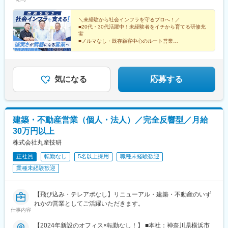
からでも月給22万5000円以上からのスタートです。さらに土木・
建設業界でのご経験（現場作業や施工管理など）をお持ちの方
は、前職給与等も十分に考慮のうえ初任給を優遇・決定いたしま
＼未経験から社会インフラを守るプロへ！／
■20代・30代活躍中！未経験者をイチから育てる研修充
す。
実
■ノルマなし・既存顧客中心のルート営業
■目黒区・転勤なし
■土日祝休・年休122日・有休消化率100％でプライベー
トも充実！
気になる
応募する
建築・不動産営業（個人・法人）／完全反響型／月給
30万円以上
株式会社丸産技研
正社員
転勤なし
5名以上採用
職種未経験歓迎
業種未経験歓迎
【飛び込み・テレアポなし】リニューアル・建築・不動産のいず
れかの営業としてご活躍いただきます。
仕事内容
【2024年新設のオフィス×転勤なし！】 ■本社：神奈川県横浜市