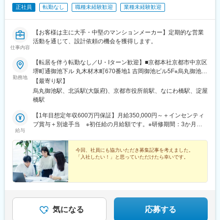
正社員
転勤なし
職種未経験歓迎
業種未経験歓迎
【お客様は主に大手・中堅のマンションメーカー】定期的な営業
活動を通じて、設計依頼の機会を獲得します。
仕事内容
【転居を伴う転勤なし／U・Iターン歓迎】■京都本社京都市中京区
堺町通御池下ル 丸木材木町670番地1 吉岡御池ビル5F※烏丸御池駅
勤務地
（京都市営地下鉄烏丸線・東西線）から徒歩約5分※京都市役所前
【最寄り駅】
駅（京都市営地下鉄東西線）から徒歩約9分※丸太町駅（京都市営
烏丸御池駅、北浜駅(大阪府)、京都市役所前駅、なにわ橋駅、淀屋
地下鉄烏丸線）から徒歩約13分■大阪支社大阪市中央区今橋2丁目
橋駅
5番8号 トレードピア淀屋橋16F※北浜駅（阪急堺筋線・京阪本線
線）から徒歩約3分※淀屋橋駅（大阪メトロ御堂筋線）から徒歩約
【1年目想定年収600万円保証】月給350,000円～＋インセンティ
5分※入社後は京都本社で研修を実施します。研修期間は習熟度に
ブ賞与＋別途手当 ※初任給の月給額です。※研修期間：3か月
給与
応じて決定し、研修終了後は大阪支社または京都本社へ配属しま
（同給与)※別途各種手当は[待遇欄]をご覧ください。【インセンテ
す。・受動喫煙対策：屋内全面禁煙
ィブ】設計受注額の5%①営業部門…2.5％②全部門…2.5％(営業部
門の比率は規定有り)※賞与に加算します。■納得のいく評価制度！
今回、社員にも協力いただき募集記事を考えました。
「入社したい！」と思っていただけたら幸いです。
入社される皆さんにとって、1年目からの賞与額には驚かれること
があるかもしれません。当社の今期売上予測は40億円です。32名
の社員で割ると、1人当たりの売上は約1億2,000万円となりま
す。他の項目でも触れましたが、当社の強みは、設計部門と不動
産部門の二軸で運営できていることであり、これが高収益性を生
みやすく、結果として賞与にもダイレクトに反映される構造にな
気になる
応募する
っています。■モデル年収例入社10年目(営業)：年収1000万円入