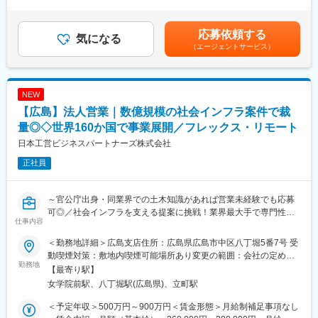
＞※給与詳細は、年齢・ご経験を考慮して決定します。■昇給：年
※お客様のニーズをキャッチし、社内のリソースを活用して価値提
1回（4月）■賞与：年2回（6月、12月）※過去実績4ヶ月分賃金は
供することが重要なため、難易度は高いですが社会貢献性は非常
あくまでも目安の金額であり、選考を通じて上下する可能性があ
応募依頼する
に大きいです！
気になる
ります。月給(月額)は固定手当を含めた表記です。
（エージェントサービス）
■業務詳細：
・情報収集～ニーズの深堀・提案・見積作成～入札対応～受注後
のフォロー（顧客満足度の確認）が一連の流れとなります。単な
NEW
る外回りではなく、提案書作成や社内の技術部門との連携が重要
【広島】法人営業｜数億規模の社会インフラ案件で裁
な役割です。
＜将来的には＞
量◎◇世界160か国で事業展開／フレックス・リモート
官公庁案件に加え、民間マーケットや官民連携（PPP/PFI）など
日本工営ビジネスパートナーズ株式会社
新しい領域にも挑戦ができます。
正社員
■組織構成／教育体制
・OJTをベースに現場を学んでいただき、徐々に主担当として案
～官公庁出身・同業界での土木知識があれば営業未経験でも応募
件をお任せします。まずは社内で業務の流れを習得し、ゆくゆく
可◎／社会インフラを支える提案に挑戦！業界最大手で専門性を
はプロポーザル対応や新規開拓にも関わっていただきます。
仕事内容
磨ける～
■評価制度
＜勤務地詳細＞広島支店住所：広島県広島市中区八丁堀5番7号 受
■業務内容：
期初に上司と目標設定を行い、業績だけではなく技術提案の内
動喫煙対策：敷地内喫煙可能場所あり変更の範囲：会社の定める
・国や自治体などの官公庁および民間企業に向けて、社会インフ
勤務地
容、関係者との連携といった定性面も含めて総合的に評価しま
事業所（リモートワーク含む）
【最寄り駅】
ラや都市空間に関する提案営業をお任せします。
す。
女学院前駅、八丁堀駅(広島県)、立町駅
・河川・道路・防災・環境修復・地域計画など、公共性の高いプ
ロジェクトに携わり、街づくりや社会課題解決に貢献できるポジ
■働き方：
＜予定年収＞500万円～900万円＜賃金形態＞月給制補足事項なし
ションです。
・リモートワーク併用可（週2回程）