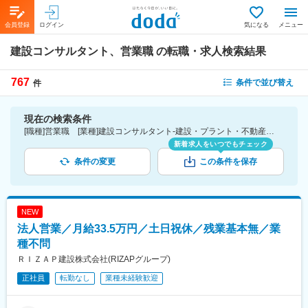
会員登録
ログイン
気になる
メニュー
建設コンサルタント、営業職
の転職・求人検索結果
767
条件で並び替え
件
現在の検索条件
[職種]営業職 [業種]建設コンサルタント-建設・プラント・不動産業界
新着求人をいつでもチェック
条件の変更
この条件を保存
NEW
法人営業／月給33.5万円／土日祝休／残業基本無／業
種不問
ＲＩＺＡＰ建設株式会社(RIZAPグループ)
正社員
転勤なし
業種未経験歓迎