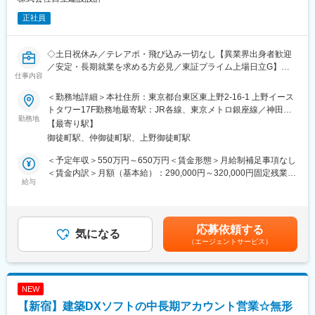
各種手当充実、退職金あり、企業年金制度、確定拠出年金、休職
正社員
時の取扱い、保険取り扱い等々等
◇働きやすい環境
◇土日祝休み／テレアポ・飛び込み一切なし【異業界出身者歓迎
水曜日ノー残業デー、プレミアムフライデー、有給取得推進（年
／安定・長期就業を求める方必見／東証プライム上場日立G】～
間15日の取得を目指し、現在全社平均14.8日）を行う等メリハリ
仕事内容
日立Gの制度に準拠した充実の福利厚生◎／リモート・フレック
をつけて働ける環境
ス・有給取得平均14.8日／平均勤続年数18～19年／海外受注増の
＜勤務地詳細＞本社住所：東京都台東区東上野2-16-1 上野イース
成長企業～
◇規則や制度面が同等規模の設計事務所より整っている
トタワー17F勤務地最寄駅：JR各線、東京メトロ銀座線／神田駅
勤務地
会社自体で社員が健康に働ける環境について具体的な施策（残業
受動喫煙対策：屋内全面禁煙
【最寄り駅】
■業務内容：
規制含む）を考えられていたり長期就業のイメージが持てる
御徒町駅、仲御徒町駅、上野御徒町駅
建築受注営業として、建築・FM・PM等の技術を総合的に組合
せ、
◇ボトムアップの風土あり
＜予定年収＞550万円～650万円＜賃金形態＞月給制補足事項なし
企画・計画・設計などの経験豊富な提案力と運用・環境・マネジ
裁量の広さや、手を挙げれば現場主体で挑戦をしていける環境
＜賃金内訳＞月額（基本給）：290,000円～320,000円固定残業手
メントにおける高い現場実行力を強みにソリューションを提案し
給与
当/月：50,000円～84,000円（固定残業時間20時間0分/月）超過し
ます。
※入社後の業務習熟度によりますが在宅勤務やリモートを活用した
た時間外労働の残業手当は追加支給＜月給＞340,000円～404,000
就業が可能です。勤怠管理はPC電源と連動した管理体制です。
円（一律手当を含む）＜昇給有無＞有＜残業手当＞有＜給与補足
日立グループの案件が２割、外販案件が８割です。
＞※給与詳細は年齢・経験を考慮のうえ、決定します。■賞与実績:
応募依頼する
工場・生産施設・データセンターなどの法人案件を中心に、官公
気になる
■海外進出・グローバル案件あり：
月給×5.8か月（2025年度実績）賃金はあくまでも目安の金額であ
（エージェントサービス）
庁案件など、新築～回収まで幅広く対応しています。
1965年以降建築・土木の設計監理からファシリティマネジメン
り、選考を通じて上下する可能性があります。月給(月額)は固定手
よって、製造業や物流、IT業界のお客様を中心に、課題解決に向
ト、エンジニアリング、環境ソリューション、さらにはグローバ
当を含めた表記です。
けた提案をお任せいたします。
ルエンジニアリングへ事業領域を大きく拡大しました。
※テレアポ・飛び込みは一切なく、紹介・問合せから新規受注営業
現在は学校などの公共分野や倉庫・物流センターといった民間分
NEW
を行って頂きます。
野の案件にも進出しており、グループのグローバル化に伴いアジ
【新宿】建築DXソフトの中長期アカウント営業☆無形
ア圏にも積極的に展開しています。