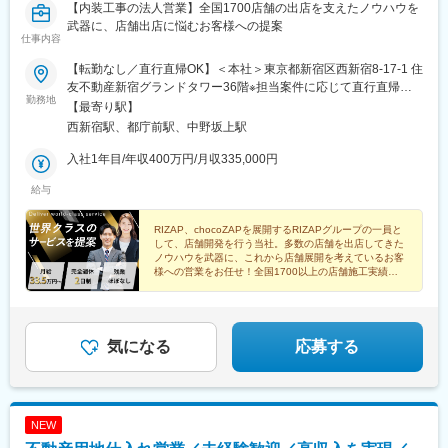
【内装工事の法人営業】全国1700店舗の出店を支えたノウハウを
武器に、店舗出店に悩むお客様への提案
仕事内容
【転勤なし／直行直帰OK】＜本社＞東京都新宿区西新宿8-17-1 住
友不動産新宿グランドタワー36階※担当案件に応じて直行直帰が
勤務地
可能です。※敷地内全面禁煙
【最寄り駅】
西新宿駅、都庁前駅、中野坂上駅
入社1年目/年収400万円/月収335,000円
給与
RIZAP、chocoZAPを展開するRIZAPグループの一員と
して、店舗開発を行う当社。多数の店舗を出店してきた
ノウハウを武器に、これから店舗展開を考えているお客
様への営業をお任せ！全国1700以上の店舗施工実績を
バックに営業として活躍しませんか？
気になる
応募する
NEW