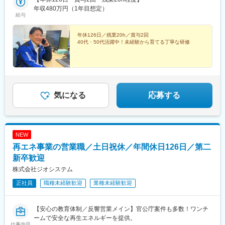
年収480万円（1年目想定）
給与
年休126日／残業20h／賞与2回
40代・50代活躍中！未経験から育てる丁寧な研修
気になる
応募する
NEW
再エネ事業の営業職／土日祝休／年間休日126日／第二
新卒歓迎
株式会社ジオシステム
正社員
職種未経験歓迎
業種未経験歓迎
【安心の教育体制／反響営業メイン】官公庁案件も多数！ワンチ
ームで安全な再生エネルギーを提供。
仕事内容