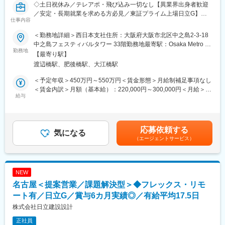
◇土日祝休み／テレアポ・飛び込み一切なし【異業界出身者歓迎
事」の観点で解決に導きます。
／安定・長期就業を求める方必見／東証プライム上場日立G】～
仕事内容
日立Gの制度に準拠した充実の福利厚生◎／リモート・フレック
■入社後の流れ：
ス・有給取得平均14.8日／平均勤続年数18～19年／海外受注増の
∟ご入社後は、基本的にOJTを通じて業務を学んでいただきま
＜勤務地詳細＞西日本支社住所：大阪府大阪市北区中之島2-3-18
成長企業～
す。
中之島フェスティバルタワー 33階勤務地最寄駅：Osaka Metro 御
勤務地
営業職の先輩社員、技術職の先輩社員双方からご指導を頂き、業
堂筋線／淀屋橋駅受動喫煙対策：屋内全面禁煙
【最寄り駅】
■業務内容：
界知識がない方でも安心して、知識を身に付けていただける環境
渡辺橋駅、肥後橋駅、大江橋駅
建築受注営業として、建築・FM・PM等の技術を総合的に組合
です。
せ、
∟組織も10名弱と少数精鋭のため、手厚い教育環境が整っていま
＜予定年収＞450万円～550万円＜賃金形態＞月給制補足事項なし
企画・計画・設計などの経験豊富な提案力と運用・環境・マネジ
す。
＜賃金内訳＞月額（基本給）：220,000円～300,000円＜月給＞
メントにおける高い現場実行力を強みにソリューションを提案し
給与
220,000円～300,000円＜昇給有無＞有＜残業手当＞有＜給与補足
ます。
■働き方：
＞※給与詳細は年齢・経験を考慮のうえ、決定します。■賞与実績:
残業時間は月平均15H程度です。有給取得率も65%程度で、効率
月給×4か月（2021年度実績）賃金はあくまでも目安の金額であ
日立グループの案件が２割、外販案件が８割です。
化を重視し、外でも作業ができるようなシステム作りをすること
り、選考を通じて上下する可能性があります。月給(月額)は固定手
応募依頼する
工場・生産施設・データセンターなどの法人案件を中心に、官公
気になる
で残業時間が少なく働きやすい環境が整っております。
当を含めた表記です。
（エージェントサービス）
庁案件など、新築～回収まで幅広く対応しています。
よって、製造業や物流、IT業界のお客様を中心に、課題解決に向
■組織構成：
けた提案をお任せいたします。
配属予定の部署には約10名弱の社員が在籍しております。
※テレアポ・飛び込みは一切なく、紹介・問合せから新規受注営業
年代は30代前半～50代にかけての方が多いです。
NEW
を行って頂きます。
名古屋＜提案営業／課題解決型＞◆フレックス・リモ
■同社の魅力・特徴：
■中途入社者者の声（魅力ポイント）：
ート有／日立G／賞与6カ月実績◎／有給平均17.5日
◇JASDAQ上場のヒビノ（株）グループ企業：ヒビノGは音響の
◇日立Gの福利厚生◎
分野にてパイオニアであり、業界でも確固たる地位を築いていま
株式会社日立建設設計
各種手当充実、退職金あり、企業年金制度、確定拠出年金、休職
す。都市部に多くある産業施設の騒音が気にならないのは、同社
正社員
時の取扱い、保険取り扱い等々等
技術が大きく関わっています。。