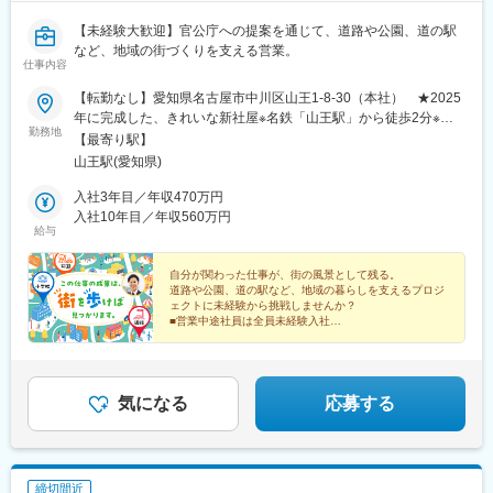
【未経験大歓迎】官公庁への提案を通じて、道路や公園、道の駅
など、地域の街づくりを支える営業。
仕事内容
【転勤なし】愛知県名古屋市中川区山王1-8-30（本社） ★2025
年に完成した、きれいな新社屋※名鉄「山王駅」から徒歩2分※名
勤務地
鉄「名古屋駅」より移動時間10分圏内◇受動喫煙対策：屋内全面
【最寄り駅】
禁煙
山王駅(愛知県)
入社3年目／年収470万円
入社10年目／年収560万円
給与
自分が関わった仕事が、街の風景として残る。
道路や公園、道の駅など、地域の暮らしを支えるプロジ
ェクトに未経験から挑戦しませんか？
■営業中途社員は全員未経験入社
■年休123日／土日祝休み
■残業月平均12時間
■月給28.6万円以上
■転勤なし
気になる
応募する
締切間近