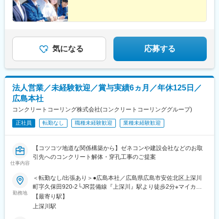
気になる
応募する
法人営業／未経験歓迎／賞与実績6ヵ月／年休125日／
広島本社
コンクリートコーリング株式会社(コンクリートコーリンググループ)
正社員
転勤なし
職種未経験歓迎
業種未経験歓迎
【コツコツ地道な関係構築から】ゼネコンや建設会社などのお取
引先へのコンクリート解体・穿孔工事のご提案
仕事内容
＜転勤なし/出張あり＞●広島本社／広島県広島市安佐北区上深川
町字久保田920-2└JR芸備線『上深川』駅より徒歩2分※マイカー
勤務地
通勤OK！
【最寄り駅】
上深川駅