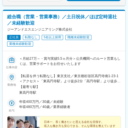
社5年目(営業)：年収800万円入社3年目(営業)：年収600万円
総合職（営業・営業事務）／土日祝休／ほぼ定時退社
／未経験歓迎
ジーアンドエスエンジニアリング株式会社
正社員
転勤なし
5名以上採用
職種未経験歓迎
業種未経験歓迎
＜月給27万～・賞与実績5.5ヵ月分＞公共機関へのルート営業もし
くは、営業サポートをお任せいたします
仕事内容
【転居を伴う転勤なし】東京支社／東京都杉並区高円寺南1-23-1
＜アクセス＞「東高円寺駅」より徒歩2分「高円寺駅」より徒歩
勤務地
15分★受動喫煙対策：屋内全面禁煙
【最寄り駅】
東高円寺駅
年収400万円／30歳／未経験
年収480万円／40歳／業界経験者
給与
日本一、長く働きたいと思える会社を目指す。
収入も働き方も安心できる、そんな環境を整えています