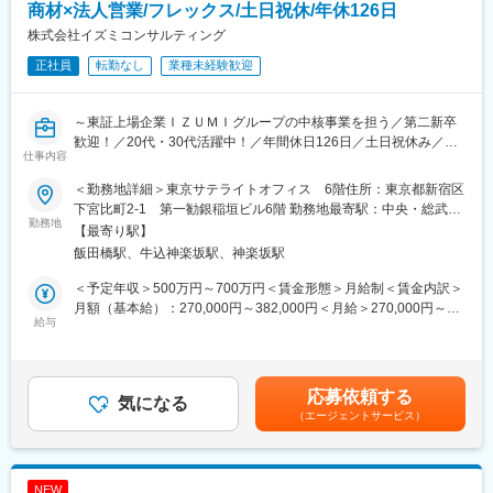
■中途入社者者の声（魅力ポイント）：
商材×法人営業/フレックス/土日祝休/年休126日
◇日立Gの福利厚生◎
株式会社イズミコンサルティング
各種手当充実、退職金あり、企業年金制度、確定拠出年金、休職
正社員
転勤なし
業種未経験歓迎
時の取扱い、保険取り扱い等々等
◇働きやすい環境
～東証上場企業ＩＺＵＭＩグループの中核事業を担う／第二新卒
水曜日ノー残業デー、プレミアムフライデー、有給取得推進（年
歓迎！／20代・30代活躍中！／年間休日126日／土日祝休み／フ
間15日の取得を目指し、現在全社平均14.8日）を行う等メリハリ
仕事内容
レックスタイム制／残業月平均30時間以下～
をつけて働ける環境
＜勤務地詳細＞東京サテライトオフィス 6階住所：東京都新宿区
■主な仕事内容：
◇規則や制度面が同等規模の設計事務所より整っている
下宮比町2-1 第一勧銀稲垣ビル6階 勤務地最寄駅：中央・総武線
・新規顧客開拓および既存顧客深耕営業
勤務地
会社自体で社員が健康に働ける環境について具体的な施策（残業
／飯田橋駅受動喫煙対策：屋内全面禁煙変更の範囲：会社の定め
【最寄り駅】
・顧客課題のヒアリング、要件整理
規制含む）を考えられていたり長期就業のイメージが持てる
る事業所
飯田橋駅、牛込神楽坂駅、神楽坂駅
・自社開発の建築業界向けパッケージソフトの営業
・パッケージソフトのカスタマイズ開発営業
◇ボトムアップの風土あり
＜予定年収＞500万円～700万円＜賃金形態＞月給制＜賃金内訳＞
・BIM導入・活用コンサルティングの提案
裁量の広さや、手を挙げれば現場主体で挑戦をしていける環境
月額（基本給）：270,000円～382,000円＜月給＞270,000円～
給与
382,000円＜昇給有無＞有＜残業手当＞有＜給与補足＞※スキル・
【具体的には】
※入社後の業務習熟度によりますが在宅勤務やリモートを活用した
経験を考慮し、決定します。■賞与 年2回■年収例：500万円／経
・要望をヒアリング・カスタマイズのご提案
就業が可能です。勤怠管理はPC電源と連動した管理体制です。
験5年（月給33万円＋賞与）※時間外手当別途給■その他固定手当/
・見積・提案書作成（開発に関わる部分は開発チームが担当しま
月住宅手当等賃金はあくまでも目安の金額であり、選考を通じて
応募依頼する
す！）
気になる
■海外進出・グローバル案件あり：
上下する可能性があります。月給(月額)は固定手当を含めた表記で
（エージェントサービス）
・契約、発注対応
1965年以降建築・土木の設計監理からファシリティマネジメン
す。
・納品後のフォロー
ト、エンジニアリング、環境ソリューション、さらにはグローバ
ルエンジニアリングへ事業領域を大きく拡大しました。
※主な取引先：総合建設業(ゼネコン)、設計事務所、空調機器メー
現在は学校などの公共分野や倉庫・物流センターといった民間分
NEW