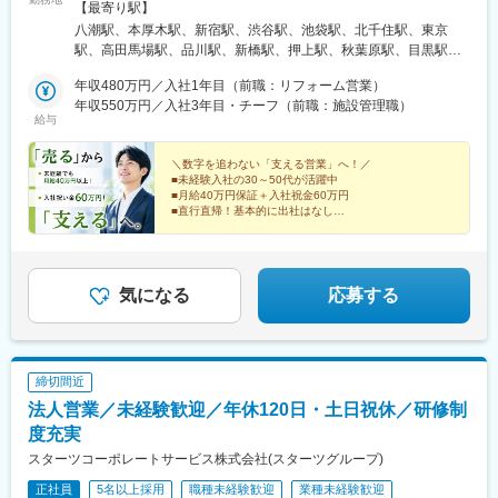
ります！■関東第一第二支部埼玉県八潮市大字二丁目1142-2◎最
【最寄り駅】
寄り：八潮駅■関東第三支部神奈川県厚木市妻田南1-4-8◎最寄
八潮駅、本厚木駅、新宿駅、渋谷駅、池袋駅、北千住駅、東京
り：本厚木駅★配属支部は希望・居住地を最大限考慮します！
駅、高田馬場駅、品川駅、新橋駅、押上駅、秋葉原駅、目黒駅、
蒲田駅、上野駅、代々木上原駅、町田駅、綾瀬駅、大手町駅(東京
年収480万円／入社1年目（前職：リフォーム営業）
都)、中野駅(東京都)、大門駅(東京都)、有楽町駅、吉祥寺駅、西日
年収550万円／入社3年目・チーフ（前職：施設管理職）
暮里駅、五反田駅、三田駅(東京都)、中目黒駅、日暮里駅、大崎
給与
駅、恵比寿駅、大井町駅、泉岳寺駅、神保町駅、国分寺駅、立川
駅、飯田橋駅、市ケ谷駅、小竹向原駅、錦糸町駅、二子玉川駅、
＼数字を追わない「支える営業」へ！／
四ツ谷駅、自由が丘駅、新木場駅、森下駅(東京都)、九段下駅、三
■未経験入社の30～50代が活躍中
軒茶屋駅、荻窪駅、春日駅(東京都)、日本橋駅(東京都)、田町駅(東
■月給40万円保証＋入社祝金60万円
京都)、下北沢駅、神田駅(東京都)、大宮駅(埼玉県)、和光市駅、川
■直行直帰！基本的に出社はなし
■タブレット等のIT活用で効率的に働ける
越駅、浦和駅、朝霞台駅、川口駅、南越谷駅、新越谷駅、北朝霞
駅、久喜駅、蕨駅、南浦和駅、東川口駅、西川口駅、さいたま新
「関係構築力・調整力」を活かせる新しいキャリアを始
都心駅、所沢駅、武蔵浦和駅、北浦和駅、志木駅、草加駅、横浜
めませんか？
駅、武蔵小杉駅、日吉駅(神奈川県)、溝の口駅、川崎駅、藤沢駅、
気になる
応募する
長津田駅、新横浜駅、登戸駅、戸塚駅、海老名駅(相鉄・小田急)、
大和駅(神奈川県)、菊名駅、大船駅、橋本駅(神奈川県)、上大岡
駅、中央林間駅、あざみ野駅、桜木町駅、センター南駅、西船橋
駅、柏駅、船橋駅、松戸駅、千葉駅、津田沼駅、本八幡駅(総武
締切間近
線)、南流山駅、流山おおたかの森駅、舞浜駅、市川駅、海浜幕張
法人営業／未経験歓迎／年休120日・土日祝休／研修制
駅、新鎌ケ谷駅、新浦安駅、京成津田沼駅、稲毛駅、京成船橋
駅、北習志野駅、浦安駅(千葉県)、新松戸駅、新宿駅(東京メト
度充実
ロ)、神泉駅、東池袋駅、二重橋前駅、西早稲田駅、北品川駅、汐
スターツコーポレートサービス株式会社(スターツグループ)
留駅、とうきょうスカイツリー駅、末広町駅(東京都)、蓮沼駅、稲
正社員
5名以上採用
職種未経験歓迎
業種未経験歓迎
荷町駅(東京都)、代々木八幡駅、浜松町駅、銀座駅、井の頭公園