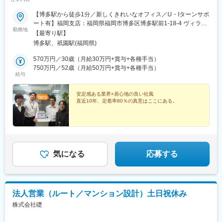
【博多駅から徒歩1分／新しくきれいなオフィス／U・Iターンサポ
ート有】福岡支店：福岡県福岡市博多区博多駅前1-18-4 ヴィラー
勤務地
ジュ博多駅前BUILDING 7F※受動喫煙防止対策実施済（喫煙所完
【最寄り駅】
備）
博多駅、祇園駅(福岡県)
570万円／30歳（月給30万円+賞与+各種手当）
750万円／52歳（月給50万円+賞与+各種手当）
給与
安定感ある業界×居心地の良い社風
直近10年、定着率80％の真意はここにある。
気になる
応募する
法人営業（ルート／マンション設計）土日祝休み
株式会社礎