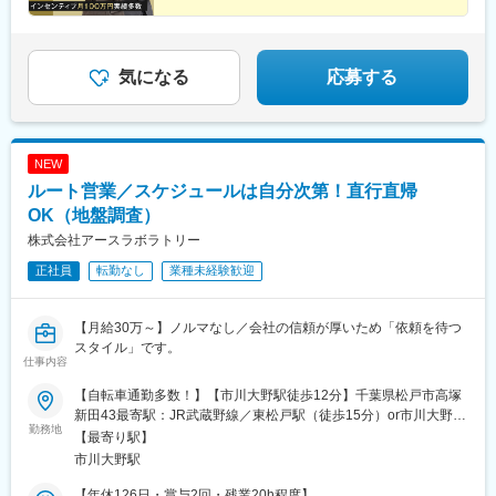
◆100％反響営業／飛び込みは一切なし
◆月収50万円実績あり（1年目・未経験者）
◆経験者は月給30万円スタート
◆業界では珍しい完全週休2日制
気になる
応募する
NEW
ルート営業／スケジュールは自分次第！直行直帰
OK（地盤調査）
株式会社アースラボラトリー
正社員
転勤なし
業種未経験歓迎
【月給30万～】ノルマなし／会社の信頼が厚いため「依頼を待つ
スタイル」です。
仕事内容
【自転車通勤多数！】【市川大野駅徒歩12分】千葉県松戸市高塚
新田43最寄駅：JR武蔵野線／東松戸駅（徒歩15分）or市川大野駅
勤務地
（徒歩12分）
【最寄り駅】
市川大野駅
【年休126日・賞与2回・残業20h程度】