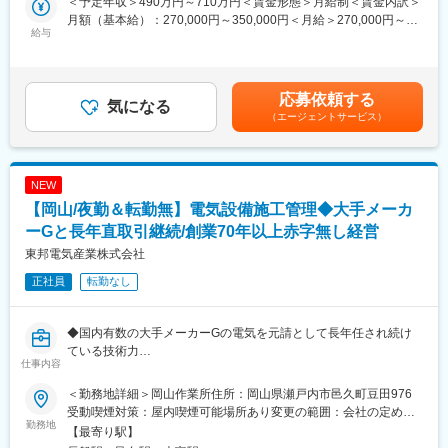
＜予定年収＞490万円～710万円＜賃金形態＞月給制＜賃金内訳＞
ます。本ポジションは商業デベロッパーの事業の中核となるポジ
■仕事の中身・強み
月額（基本給）：270,000円～350,000円＜月給＞270,000円～
ションであり、自身の企画した商業施設を作り上げることができ
給与
電気工事や設備工事を、設計から現場管理、完成後のフォローま
350,000円＜昇給有無＞有＜残業手当＞有＜給与補足＞※上記年収
る非常に面白みのある仕事です。
で一貫して担当しています。特に工場の電気設備では、大手メー
は、入社2年目以降の見込賞与と月20時間分の残業代を含んだ金
カーのグループ会社から「この工場は全部任せる」と言われる立
額です。■昇給：年1回■賞与：年2回賃金はあくまでも目安の金額
※不動産デベロッパーとは：
場。仕事の約9割が直接の依頼で、京都エリアではトップクラスの
であり、選考を通じて上下する可能性があります。月給(月額)は固
応募依頼する
土地を取得し、住宅や商業施設、オフィスビルなどの企画・開発
気になる
実績があります。
定手当を含めた表記です。
（エージェントサービス）
を行う企業です。用地取得、資金調達、設計・建設の調整から運
■働き方について
営計画までを総合的に担います。街の「未来の形」をつくる仕事
忙しい時期はありますが、長く続けられるよう配慮しています。
とも言われ、何もない土地から新しい暮らしやにぎわいを生み出
転勤は本人の希望をできるだけ尊重。有給も取りやすく、現場の
せるのが大きな魅力です。多くの人の生活や社会に長く影響を与
負担を減らすための役割分担や体制づくりも進めています。「き
NEW
える、スケールの大きいやりがいがあります。
ついだけの現場仕事」にならないよう、会社として改善を続けて
【岡山/夜勤＆転勤無】電気設備施工管理◆大手メーカ
います。
■業務詳細：
ーGと長年直取引継続/創業70年以上赤字無し経営
・物件情報の収集
変更の範囲：会社の定める業務
東邦電気産業株式会社
・施設プランの作成
正社員
転勤なし
・テナントリーシング／交渉
・オーナー提案
・収支計画の作成
◆国内有数の大手メーカーGの電気を元請として長年任され続け
・社内調整
ている技術力
・契約書作成 等
仕事内容
◆お客様よりも現場理解の深い立場として判断と調整を担うポジ
ご経験にもよりますが、上記商業施設の新規開発だけではなく、
ション
既存の商業事業用地の購入、収益不動産の売買の業務を行う可能
＜勤務地詳細＞岡山作業所住所：岡山県瀬戸内市邑久町豆田976
◆実作業は協力会社、顧客折衝と意思決定に集中できる環境
性もございます。
受動喫煙対策：屋内喫煙可能場所あり変更の範囲：会社の定める
勤務地
事業所
【最寄り駅】
【業務内容】
■入社後のフォロー体制：