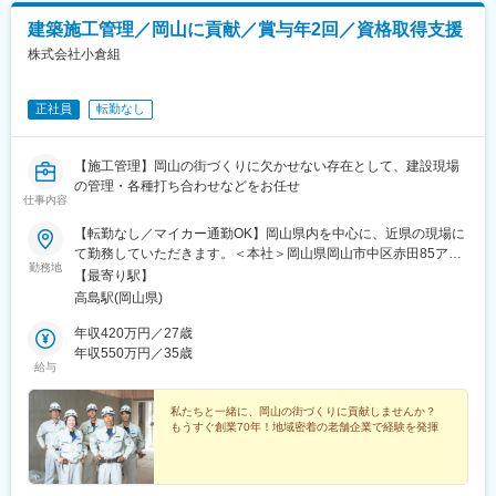
建築施工管理／岡山に貢献／賞与年2回／資格取得支援
株式会社小倉組
正社員
転勤なし
【施工管理】岡山の街づくりに欠かせない存在として、建設現場
の管理・各種打ち合わせなどをお任せ
仕事内容
【転勤なし／マイカー通勤OK】岡山県内を中心に、近県の現場に
て勤務していただきます。＜本社＞岡山県岡山市中区赤田85アク
勤務地
セス：JR「高島駅」より徒歩7分※受動喫煙対策：屋内全面禁煙
【最寄り駅】
高島駅(岡山県)
年収420万円／27歳
年収550万円／35歳
給与
私たちと一緒に、岡山の街づくりに貢献しませんか？
もうすぐ創業70年！地域密着の老舗企業で経験を発揮