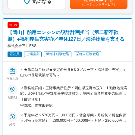
協議
気になる
(入社5年目) 650万円 / 32歳(入社10年目) 870万円賃金はあくま
（エージェントサービス）
※図面作成業務や解析作業は協力会社に外注しています。
変更の範囲：会社の定める業務
でも目安の金額であり、選考を通じて上下する可能性がありま
＜業務の特徴＞
す。月給(月額)は固定手当を含めた表記です。
・現場での仕事は、現場スタッフとの現場検証、不具合対応、設
計検証の為の計測業務などで、多い時期で週に数回程度。
NEW
・出張は多い時で月に数回程度。将来的には海外出張も可能性あ
【岡山】舶用エンジンの設計計画担当（第二新卒歓
り(ヨーロッパ・アジアなど)。
＜使用CAD＞
迎）※福利厚生充実◎／年休127日／海洋物流を支える
3D : NX/ 2D : CADAM, AutoCAD
株式会社三井E&S
【変更の範囲：会社の定める業務】
正社員
上場企業
職種未経験歓迎
業種未経験歓迎
■入社後の流れ :
主担当となる先輩社員のOJTで、副担当として案件に携わりなが
～★第二新卒歓迎★安定の三井E＆Sグループ・福利厚生充実／岡
ら業務を覚えて頂きます。
山での長期就業が可能～
早ければ1年程度で独り立ちの予定ですが、初めから1人に業務を
仕事内容
国内シェアトップの船舶用エンジンの設計の計画を担当いただき
お任せすることはないためご安心ください。
ます。
その他業務に必要な知識や資格の取得についても会社でサポート
＜勤務地詳細＞玉野事業所住所：岡山県玉野市玉3-1-1 勤務地最寄
があり、英語教育や階層別研修など、教育体制は非常に充実して
駅：JR宇野線／宇野駅受動喫煙対策：屋内全面禁煙変更の範囲：
■業務内容：
勤務地
います。
会社の定める事業所（リモートワーク含む）
【最寄り駅】
＊担当製品：舶用大型エンジン（Everllence（デンマーク）のラ
宇野駅、備前田井駅
イセンス生産品）高さ20m、重量2000t、最大出力10万馬力を超
■配属先の特徴：
える大型舶用エンジンです。
・工場が近く、実際のエンジンの試運転にも立ち会うことができ
＜予定年収＞570万円～1,000万円＜賃金形態＞月給制＜賃金内訳
・エンジン受注前の技術問合せ対応、客先へのプレゼン（営業と
ます。
＞月額（基本給）：280,000円～460,000円＜月給＞280,000円～
協力）、将来の受注予測
給与
・海外の方と話す機会も多く、グローバルな活躍が出来ます。
460,000円＜昇給有無＞有＜残業手当＞有＜給与補足＞・昇給：
・エンジン性能の基本方針決定、設計検証のための解析や計測
・約100名（平均年齢37歳/若手からベテランまで）の組織で、協
年1回（4月）・賞与：年2回（6、12月）直近支給実績/平均8.515