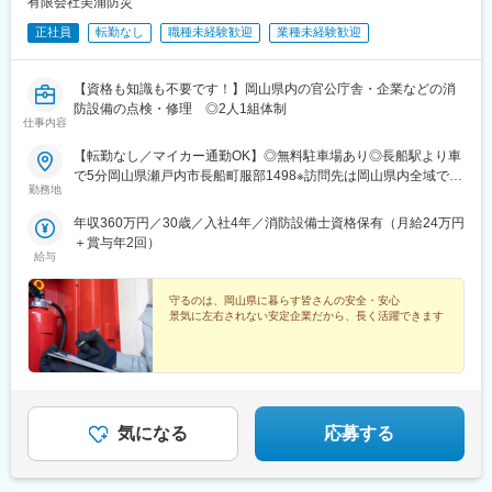
有限会社美浦防災
正社員
転勤なし
職種未経験歓迎
業種未経験歓迎
【資格も知識も不要です！】岡山県内の官公庁舎・企業などの消
防設備の点検・修理 ◎2人1組体制
仕事内容
【転勤なし／マイカー通勤OK】◎無料駐車場あり◎長船駅より車
で5分岡山県瀬戸内市長船町服部1498※訪問先は岡山県内全域です
勤務地
※U・Iターン歓迎※受動喫煙対策：あり
年収360万円／30歳／入社4年／消防設備士資格保有（月給24万円
＋賞与年2回）
給与
守るのは、岡山県に暮らす皆さんの安全・安心
景気に左右されない安定企業だから、長く活躍できます
気になる
応募する