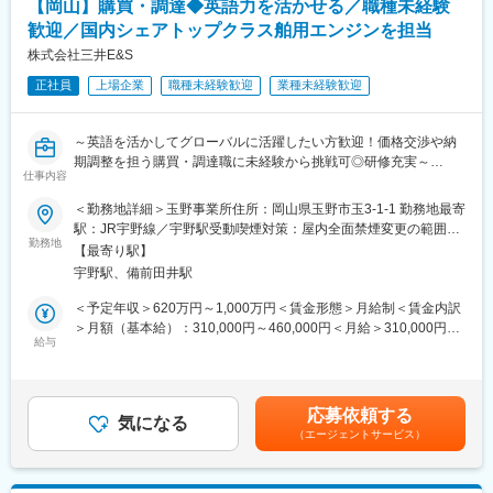
【岡山】購買・調達◆英語力を活かせる／職種未経験
・世界中の海上物流の安全運航に寄与することを実感できる。
・身に付けた知識や経験を活用してグローバルな仕事に携わるこ
歓迎／国内シェアトップクラス舶用エンジンを担当
とができる。
株式会社三井E&S
正社員
上場企業
職種未経験歓迎
業種未経験歓迎
■部署の魅力・アピールポイント：
・アフターサービスに関わる技術対応を一手に担う部署です。業
務内容は多岐にわたっており、分業体制で業務を行っています。
～英語を活かしてグローバルに活躍したい方歓迎！価格交渉や納
・技術的な知見をお持ちの方であれば、活躍できる場面が数多く
期調整を担う購買・調達職に未経験から挑戦可◎研修充実～
あり、即戦力として活躍できる環境です。
仕事内容
・ダイバーシティの拡大にも積極的に取り組んでいます。
当社の国内シェアNo.1を誇る大型舶用エンジンメーカーの同社に
＜勤務地詳細＞玉野事業所住所：岡山県玉野市玉3-1-1 勤務地最寄
て、調達を担当いただきます。
■ポジションについて：
駅：JR宇野線／宇野駅受動喫煙対策：屋内全面禁煙変更の範囲：
・担当製品：大型舶用エンジン製品
勤務地
・業務の都合上、休日出勤を要請することがあります。代休取得
会社の定める事業所
【最寄り駅】
・調達先の選定（新規調達先の開拓含む）
できます。
宇野駅、備前田井駅
・見積り取得、価格交渉、納期調整までの調達業務全般
・出張について：3ヶ月に1回程度国内・アジア圏（韓国・中国
変更の範囲：会社の定める業務
＜予定年収＞620万円～1,000万円＜賃金形態＞月給制＜賃金内訳
等）
＞月額（基本給）：310,000円～460,000円＜月給＞310,000円～
給与
460,000円＜昇給有無＞有＜残業手当＞有＜給与補足＞・昇給：
＼おすすめポイント／
年1回（4月）・賞与：年2回（6、12月）直近支給実績/平均8.515
◎対象製品は船舶用エンジンなどで、非常に歴史あるマーケット
ヶ月分※予定年収はあくまでも目安の金額であり、選考を通じて変
です。世界の物流を支える責任ある仕事で、困難を乗り越える達
更になる場合もございます。■新卒入社モデル年収(大卒)：27歳
応募依頼する
成感と専門性の成長を実感できます
気になる
(入社5年目) 650万円 / 32歳(入社10年目) 870万円賃金はあくま
（エージェントサービス）
◎組織は若手中心で風通しが良く、相談や情報共有がしやすい職
でも目安の金額であり、選考を通じて上下する可能性がありま
場！
す。月給(月額)は固定手当を含めた表記です。
◎コミュニケ－ション能力や、交渉力が身に着きます