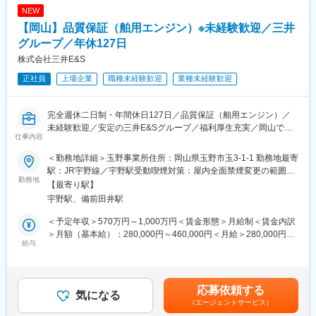
NEW
■教育体制：
【岡山】品質保証（舶用エンジン）※未経験歓迎／三井
入社後まずは、2週間座学で製品・業務フローについて学びます。
その後先輩についてOJTで育成します。概ね1年で独り立ちができ
グループ／年休127日
るようなキャリアステップです。
株式会社三井E&S
正社員
上場企業
職種未経験歓迎
業種未経験歓迎
■組織構成：
調達部は約120名（本社17名/玉野82名/大分24名）
各事業所が取り扱う製品により分かれており、今回の玉野事業所
完全週休二日制・年間休日127日／品質保証（舶用エンジン）／
は＜舶用エンジン、産業機械、テクノサービス＞の3グループで組
未経験歓迎／安定の三井E&Sグループ／福利厚生充実／岡山での
織されています。平均39歳で20代の若手も多い組織です。
仕事内容
長期就業可能
■おすすめポイント：
＜勤務地詳細＞玉野事業所住所：岡山県玉野市玉3-1-1 勤務地最寄
■担当業務：
・完全週休二日制（土日祝）・年間休日127日
駅：JR宇野線／宇野駅受動喫煙対策：屋内全面禁煙変更の範囲：
品質保証部にて、積み込み前の舶用大型エンジンの試運転業務を
勤務地
・安定の三井E＆Sグループ・福利厚生充実
会社の定める事業所（リモートワーク含む）
【最寄り駅】
行います。国内、世界ともにトップクラスのシェアを誇る舶用エ
・岡山での長期就業が可能
宇野駅、備前田井駅
ンジンは同社の主力製品であり、このエンジンを搭載した船舶は
・当社の舶用エンジンは国内シェアトップ
世界中を航海しています
＜予定年収＞570万円～1,000万円＜賃金形態＞月給制＜賃金内訳
船のエンジンのため、製品の大きさは長さ20m、高さ10数mのも
■当社の特徴：
＞月額（基本給）：280,000円～460,000円＜月給＞280,000円～
のになります。様々な部品で組みあがっているそれらが、問題な
給与
当社は船舶に搭載される大型のディーゼルエンジン、石油化学プ
460,000円＜昇給有無＞有＜残業手当＞有＜給与補足＞・昇給：
く正常に動いているかをチェックする役割です
ラントで使用される圧縮機（コンプレッサー）や発電用の各種タ
年1回（4月）・賞与：年2回（6、12月）直近支給実績/平均8.515
ービン・コージェネレーションシステム、港湾での荷役に不可欠
ヶ月分※予定年収はあくまでも目安の金額であり、選考を通じて変
＊点検内容：振動に問題がないか、異常音がないか、エンジンの
なコンテナ用クレーンなど各種産業用機械を製造しています。
更になる場合もございます。■新卒入社モデル年収(大卒)：27歳
応募依頼する
出力（スピード数、回転数）は正常か 等
気になる
船舶に搭載される大型のディーゼルエンジン分野では国内シェア
(入社5年目) 650万円 / 32歳(入社10年目) 870万円賃金はあくま
（エージェントサービス）
＊必要な要素：機械・電気の両面が身につきます
トップクラスを誇ります。港湾用コンテナクレーンにおいても国
でも目安の金額であり、選考を通じて上下する可能性がありま