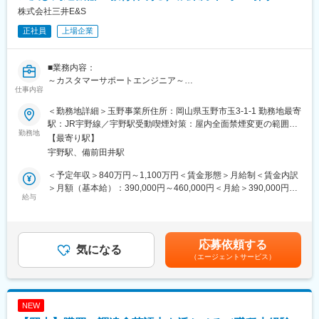
・先輩社員のもとでOJT
株式会社三井E&S
正社員
上場企業
■業務のやりがい：
・世界中の海上物流の安全運航に寄与することを実感できる。
・身に付けた知識や経験を活用してグローバルな仕事に携わるこ
■業務内容：
とができる。
～カスタマーサポートエンジニア～
・ＩＴ側面からエンジンの稼働を支えることができる。
仕事内容
事務所で社内外から寄せられる問合わせに応対する。
■部署の魅力・アピールポイント：
＜勤務地詳細＞玉野事業所住所：岡山県玉野市玉3-1-1 勤務地最寄
＜担当＞
・アフターサービスに関わる技術対応を一手に担う部署です。業
駅：JR宇野線／宇野駅受動喫煙対策：屋内全面禁煙変更の範囲：
舶用エンジン及び周辺機器のアフターサービス業務
勤務地
務内容は多岐にわたっており、分業体制で業務を行っています。
会社の定める事業所
【最寄り駅】
・技術的な知見をお持ちの方であれば、活躍できる場面が数多く
宇野駅、備前田井駅
＜出張＞
あり、即戦力として活躍できる環境です。
・頻度／期間：担当業務にもよるが、多い人で年4～5回。1日～1
・ダイバーシティの拡大にも積極的に取り組んでいます。
＜予定年収＞840万円～1,100万円＜賃金形態＞月給制＜賃金内訳
週間/回
＞月額（基本給）：390,000円～460,000円＜月給＞390,000円～
・エリア：国内沿岸都市（日本全国）、海外（中国、香港、台
給与
■ポジションについて：
460,000円＜昇給有無＞有＜残業手当＞有＜給与補足＞・昇給：
湾、韓国、フィリピン、ギリシャ、シンガポール、欧州、米国、
・業務の都合上、休日出勤を要請することがあります。代休取得
年1回（4月）・賞与：年2回（6、12月）直近支給実績/平均8.515
その他渡航可能な地域）
できます。
ヶ月分※予定年収はあくまでも目安の金額であり、選考を通じて変
更になる場合もございます。■新卒入社モデル年収(大卒)：27歳
応募依頼する
■入社後の教育体制：
気になる
変更の範囲：会社の定める業務
(入社5年目) 650万円 / 32歳(入社10年目) 870万円賃金はあくま
（エージェントサービス）
・座学による製品知識の習得や各種講習会への参加。
でも目安の金額であり、選考を通じて上下する可能性がありま
・研修施設や工場での製品に関する教育訓練。
す。月給(月額)は固定手当を含めた表記です。
・先輩社員のもとでOJT
NEW
■業務のやりがい：