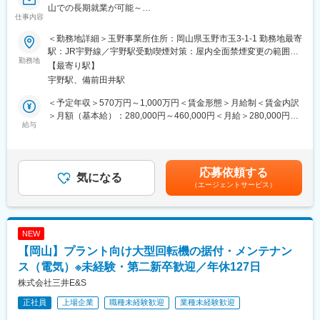
山での長期就業が可能～
していただきながら、当社の商品について理解を深めていただき
仕事内容
国内シェアトップの舶用エンジンの設計における技術的な客先窓
ます。
口を担当いただきます。
ご入社いただく方のこれまでの経験に応じて、研修の体制は検討
＜勤務地詳細＞玉野事業所住所：岡山県玉野市玉3-1-1 勤務地最寄
■業務内容：
致しますのでご安心ください♪
駅：JR宇野線／宇野駅受動喫煙対策：屋内全面禁煙変更の範囲：
＊担当製品：舶用大型エンジン（Everllence（デンマーク）のラ
勤務地
会社の定める事業所（リモートワーク含む）
【最寄り駅】
イセンス生産品）高さ20m、重量2000t、最大出力10万馬力を超
■やりがい
宇野駅、備前田井駅
える大型舶用エンジンです。
引き渡しを行い、お客様がその家に住んでいる姿を想像できた時
・客先へのプレゼン（営業と協力）
や喜びに触れたときにやりがいを感じることができます。
＜予定年収＞570万円～1,000万円＜賃金形態＞月給制＜賃金内訳
・エンジン受注後のプロジェクトマネージャ
＞月額（基本給）：280,000円～460,000円＜月給＞280,000円～
＜業務の詳細＞
給与
■商材について
460,000円＜昇給有無＞有＜残業手当＞有＜給与補足＞・昇給：
・造船所と協議してエンジンの仕様詳細を確定、社内展開
お客様の様々なニーズに応えられるようにかつ提案の幅を広げら
年1回（4月）・賞与：年2回（6、12月）直近支給実績/平均8.515
・担当工事の設計、発注、製造、試運転、引き渡し迄の工程で発
れるように、ライフスタイルに合わせたブランドを立ち上げてい
ヶ月分※予定年収はあくまでも目安の金額であり、選考を通じて変
生する案件に対して、技術的な窓口として顧客である造船所、船
ます。
更になる場合もございます。■新卒入社モデル年収(大卒)：27歳
応募依頼する
主と調整
気になる
※扱うブランドは本人の適性を考慮して決定します。
(入社5年目) 650万円 / 32歳(入社10年目) 870万円賃金はあくま
（エージェントサービス）
・現場での仕事は、現場スタッフとの現場検証、不具合対応、客
でも目安の金額であり、選考を通じて上下する可能性がありま
先立会の試運転への立会等で、月に数回程度。
（1）「シロとクロ」…高性能×コスパの注文住宅。省エネ×断熱×
す。月給(月額)は固定手当を含めた表記です。
・出張は年に数回(国内外)
耐震、未来基準がコンセプト。
（2）「SIMPLE NOTE」…平屋×中庭の家。余計なものをそぎ落
NEW
■入社後の流れ :
したシンプルなデザインが特徴。
【岡山】プラント向け大型回転機の据付・メンテナン
主担当となる先輩社員のOJTで、副担当として案件に携わりなが
（3）「SORA HOUSE」…ローコスト企画型住宅。6つの広さ×好
ら業務を覚えて頂きます。
ス（電気）※未経験・第二新卒歓迎／年休127日
みの間取り×4つのスタイル・3つのカラーで4800パターンの中か
早ければ1年程度で独り立ちの予定ですが、初めから1人に業務を
ら自由度の高い家づくりが可能。
株式会社三井E&S
お任せすることはないためご安心ください。
正社員
上場企業
職種未経験歓迎
業種未経験歓迎
その他業務に必要な知識や資格の取得についても会社でサポート
変更の範囲：会社の定める業務
があり、英語教育や階層別研修など、教育体制は非常に充実して