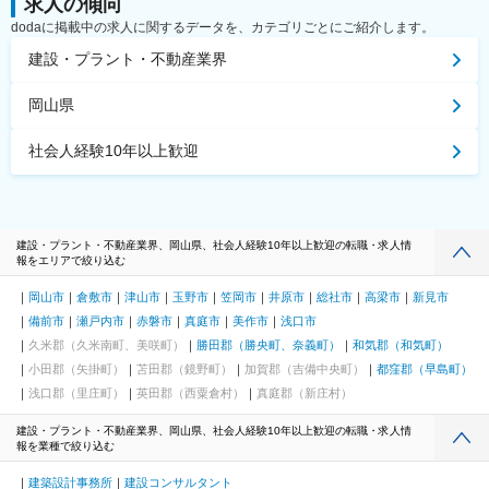
求人の傾向
dodaに掲載中の求人に関するデータを、カテゴリごとにご紹介します。
建設・プラント・不動産業界
岡山県
社会人経験10年以上歓迎
建設・プラント・不動産業界、岡山県、社会人経験10年以上歓迎の転職・求人情
報をエリアで絞り込む
岡山市
倉敷市
津山市
玉野市
笠岡市
井原市
総社市
高梁市
新見市
備前市
瀬戸内市
赤磐市
真庭市
美作市
浅口市
久米郡（久米南町、美咲町）
勝田郡（勝央町、奈義町）
和気郡（和気町）
小田郡（矢掛町）
苫田郡（鏡野町）
加賀郡（吉備中央町）
都窪郡（早島町）
浅口郡（里庄町）
英田郡（西粟倉村）
真庭郡（新庄村）
建設・プラント・不動産業界、岡山県、社会人経験10年以上歓迎の転職・求人情
報を業種で絞り込む
建築設計事務所
建設コンサルタント