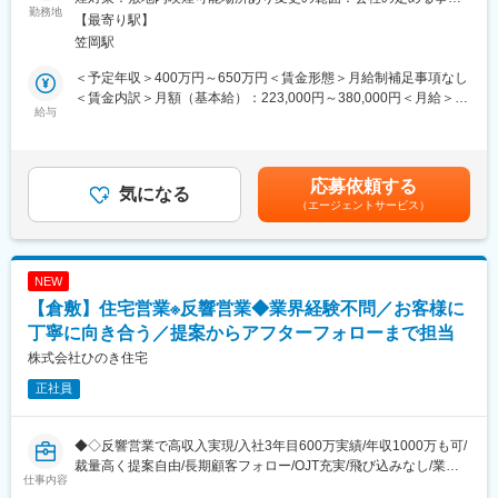
∟本ポジションでは既存のお客様を中心に、ガスボンベの納品を
勤務地
学校機関等、様々な規模の幅広い分野へ貢献し創業以来赤字な
所
【最寄り駅】
行ないながら、産業用ガスおよび関連商品の提案をお任せいたし
し。社員数約130名、売上高約90～100億円規模で安定経営を継続
笠岡駅
ます。
しています。学校、病院、大手企業が取引先となるため、社会に
★お客様は既存顧客が8割。半導体/食品/自動車/医療機関/官公庁/
大きく貢献できる環境です。
＜予定年収＞400万円～650万円＜賃金形態＞月給制補足事項なし
民間研究所など幅広く取引を行なっています。
■技術と品質：電気・管工事の設計から施工管理、保守まで一貫対
＜賃金内訳＞月額（基本給）：223,000円～380,000円＜月給＞
【産業ガスとは…】
給与
応。大手メーカーGを中心に工場単位で任される元請案件が主力
223,000円～380,000円＜昇給有無＞有＜残業手当＞有＜給与補足
LPガスや都市ガス以外の、モノづくりを支えるガス全般を指しま
です。その他の企業様も含め案件の9割は直受注であり、京都府下
＞■昇給：年1回（4月）■賞与：年3回（6月・8月・12月） 昨年賞
す。古くから様々な業界で活用されています。
でも売上No.1の実力を誇る企業です。
与実績4.9ヶ月■総合職(グローバル)手当：20,000円～■社宅制度：
■働き方：お客様からのご期待も高く、繁忙期はつきものですが社
家賃補助有り（法人契約・年齢制限無し）■引越サポート：入社や
応募依頼する
＜1日の業務の流れ＞
気になる
員が長く活躍いただけるよう転勤はご本人の希望を配慮。有給取
転勤に合わせた転居費用を会社負担（引越代、アパート契約金）
（エージェントサービス）
前日までに届いた注文を確認。トラックにボンベを積み込み、担
得実績もある他、残業時間削減のためのポジションを創り負担軽
賃金はあくまでも目安の金額であり、選考を通じて上下する可能
当の既存顧客先へ納品します。お客様とコミュニケーションを取
減に向けた体制整備も強化しています。
性があります。月給(月額)は固定手当を含めた表記です。
りながら、信頼関係を深めます。また、「設備の入れ替えを予定
している」などの情報をキャッチしたら、当社製品のご提案を行
変更の範囲：会社の定める業務
NEW
ないます。
【倉敷】住宅営業※反響営業◆業界経験不問／お客様に
↓
納品先の配達を終えた後は、その他のお客様先を訪問。
丁寧に向き合う／提案からアフターフォローまで担当
ガスの残量チェックなどをしながら、お困りごとがないか確認し
株式会社ひのき住宅
ます。
正社員
↓
17時頃に帰社後、回収したガスボンベの片付けや書類作成や仕訳
管理などの事務処理などをして18時頃に退社。
◆◇反響営業で高収入実現/入社3年目600万実績/年収1000万も可/
裁量高く提案自由/長期顧客フォロー/OJT充実/飛び込みなし/業務
■魅力点：
仕事内容
効率化で残業減/正社員登用あり◆◇
・残業は10時間程度と、ワークライフバランスを整えられます。