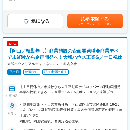
・約100名（平均年齢37歳/若手からベテランまで）の組織で、協
手当/月：10,000円～20,000円＜月給＞300,000円～550,000円＜
調性を重視しつつ自由闊達に意見交換を行える職場です。
昇給有無＞有＜残業手当＞有＜給与補足＞■昇給：年1回（7月）■
今回の採用は、将来の営業所中核人材を見据えた育成目的。
・計画Gr・基本設計Gr・詳細設計Gr・プロジェクトGrに分かれて
賞与：年2回（6月、12月）※計5ヶ月分賃金はあくまでも目安の金
「現場で覚えながら、少しずつ任される範囲を広げていく」
おり、それぞれ約25名のグループです。
額であり、選考を通じて上下する可能性があります。月給(月額)は
応募依頼する
そんな成長を前提としたポジションです。
気になる
・本ポジションのグループは女性も多く活躍しています。
固定手当を含めた表記です。
（エージェントサービス）
【配属組織について】
■魅力：
配属先は工場案件を中心に担当する営業所です。
・完全週休二日制（土日祝）・年間休日127日
20代の若手社員も在籍しており、年齢の近い先輩が実務を教える
・業績好調！安定の三井E＆Sグループ・福利厚生充実
NEW
体制が整っています。分からないことをそのままにせず、その場
・岡山での長期就業が可能。寮社宅もアリ
【岡山／転勤無し】商業施設の企画開発職◆商業デベ
で聞ける距離感が特徴です。
・当社の舶用エンジンは国内シェアトップであり島国日本の海運
単発工事ではなく、同じ工場と長く付き合うスタイルのため、設
で未経験から企画開発へ！大和ハウス工業G／土日祝休
を支える大黒柱として社会に貢献できます。
備の癖や生産の流れを理解しながら経験を積めます。お客様から
大和ハウスリアルティマネジメント株式会社
も”電気はここに任せれば大丈夫”と言われる関係性を築いてきまし
変更の範囲：会社の定める業務
正社員
転勤なし
職種未経験歓迎
た。そのためお客様との距離が近く、判断をゆだねられる場面が
多いです。
数年後には「あの工場の電気なら分かる」と言える施工管理を目
【土日祝休み／未経験から大手不動産デベロッパーの不動産開発
指せます。
事業へ挑戦できる！／商業デベの中核ポジション／東証プライム
仕事内容
上場の大和ハウス工業グループ／全国約4300棟以上のPM・管理
【当社について】
運営実績】
■会社の安定感
＜勤務地詳細＞岡山営業所住所：岡山県岡山市北区桑田町18-21
1955年創業。工場の設備や商業施設、学校・病院など、身近な建
エネプレイス岡山7階受動喫煙対策：屋内全面禁煙変更の範囲：無
■業務概要：
勤務地
物の電気を長年支えてきました。景気に左右されにくく、創業以
【最寄り駅】
当社が手掛ける商業施設の企画・開発をお任せいたします。物件
来ずっと安定した経営を続けています。大手企業や学校、病院が
岡山駅、岡山駅前駅、西川緑道公園駅
情報の収集から、どういった商業施設をつくるのかといった企
取引先なので、「社会を支える仕事をしている」実感を持てる環
画、テナントの誘致、契約交渉までを一貫して担当していただき
境です。