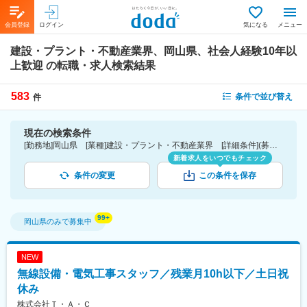
会員登録
ログイン
気になる
メニュー
建設・プラント・不動産業界、岡山県、社会人経験10年以
上歓迎
の転職・求人検索結果
583
条件で並び替え
件
現在の検索条件
[勤務地]岡山県 [業種]建設・プラント・不動産業界 [詳細条件](募集・採用情報)社会人経験10年以上歓迎
新着求人をいつでもチェック
条件の変更
この条件を保存
岡山県
のみで募集中
NEW
無線設備・電気工事スタッフ／残業月10h以下／土日祝
休み
株式会社Ｔ・Ａ・Ｃ