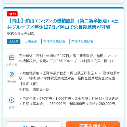
＊具体的には：まずは、陸上で上記を確認します。問題なければ
内シェアトップクラスで、世界の港に2,000基以上の納入実績がご
す。月給(月額)は固定手当を含めた表記です。
エンジンを客先造船所に出荷し、実際に海上でテスト走行をし、
ざいます。
陸上運転と同等の機能が得られているかを確かめます。1台のエン
NEW
ジンに対してチームで業務に取り組みます。なお、測定はモニタ
変更の範囲：会社の定める業務
【岡山】舶用エンジンの機械設計（第二新卒歓迎）※三
リングルームで計測機械をモニターしながらデータに異常がない
かを観測します。その後、検査結果を報告書として作成し、設
井グループ／年休127日／岡山での長期就業が可能
計・分析・生産管理部門へフィードバックします。顧客とコミュ
株式会社三井E&S
ニケーションをする機会も多い職種です
正社員
上場企業
職種未経験歓迎
業種未経験歓迎
※納品後はアフターサービス部隊が担当しますので、納品前までの
工程を担当いただきます
完全週休二日制・年間休日127日／第二新卒歓迎／舶用エンジン
■教育体制：
の機械設計／安定の三井E&Sグループ／福利厚生充実／岡山での
品質保証部は約140名で、試験グループは約70名で構成されてい
仕事内容
長期就業可能
ます。新卒入社も多く受け入れており、しっかりとした教育体制
がございますので未経験の方もご安心ください。
＜勤務地詳細＞玉野事業所住所：岡山県玉野市玉3-1-1 勤務地最寄
国内シェアトップの舶用エンジンの機械設計を担当いただきま
・まずは2週間程度の座学研修でエンジンについて学んで頂きま
駅：JR宇野線／宇野駅受動喫煙対策：屋内全面禁煙変更の範囲：
す。
勤務地
す。
会社の定める事業所（リモートワーク含む）
【最寄り駅】
■業務内容：高さ20m、重量2000トン、最大出力10万馬力を超え
・その後は工場内でのチーム業務を通じたOJT。先輩社員に教わ
宇野駅、備前田井駅
る大型舶用エンジンのオーダーメイド設計をお任せします。
りながら少しずつ業務を覚えます。
・エンジン主要部品の基本設計方針を決定
・工場内における試運転業務からお任せし、入社1～2年経過後か
＜予定年収＞570万円～1,000万円＜賃金形態＞月給制＜賃金内訳
・検証試験項目の検討、作成
ら出張業務も担っていただくイメージです。
＞月額（基本給）：280,000円～460,000円＜月給＞280,000円～
・設計検証のための解析や計測
給与
460,000円＜昇給有無＞有＜残業手当＞有＜給与補足＞・昇給：
・製品についての不具合発生時の技術的なトラブルシュート、客
■勤務体制補足：
年1回（4月）・賞与：年2回（6、12月）直近支給実績/平均8.515
先説明
※海上試運転業務にエンジン技師・廻航作業・保証技師として乗船
ヶ月分※予定年収はあくまでも目安の金額であり、選考を通じて変
・図面ライセンサー（デンマーク）との設計要素についての技術
する場合は、1時間当たり500円の手当を支給
更になる場合もございます。■新卒入社モデル年収(大卒)：27歳
応募依頼する