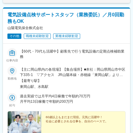
電気設備点検サポートスタッフ（業務委託）／月0回勤
務もOK
山陽電気保全株式会社
その他
職種未経験歓迎
業種未経験歓迎
【60代・70代も活躍中】顧客先で行う電気設備の定期点検補助業
務
仕事内容
【主に岡山県内の各現場】【集合場所】■本社：岡山県岡山市中区
下335-1 ▽アクセス JR山陽本線・赤穂線「東岡山駅」より車
勤務地
で5分■倉庫：岡山県倉敷市松江3-6-14■現場直行※集合場所は上記
【最寄り駅】
3パターンのいずれかです（基本は本社集合です）。※受動喫煙防
東岡山駅、水島駅
止対策：あり（屋内全面禁煙）
過去実績では月平均4日稼働で年額約70万円
月平均13日稼働で年額約200万円
給与
60歳以上もまだまだ現役。元気に活躍中！
社会に必要とされる仕事を、自分のペースで。