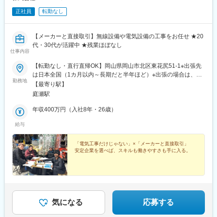
正社員
転勤なし
【メーカーと直接取引】無線設備や電気設備の工事をお任せ ★20
代・30代が活躍中 ★残業ほぼなし
仕事内容
【転勤なし・直行直帰OK】岡山県岡山市北区東花尻51-1※出張先
は日本全国（1カ月以内～長期だと半年ほど）※出張の場合は、直
勤務地
行直帰OK＜アクセス＞本社はJR山陽本線「庭瀬駅」より車で8
【最寄り駅】
分。※受動喫煙対策:敷地内喫煙可能場所あり
庭瀬駅
年収400万円（入社8年・26歳）
給与
「電気工事だけじゃない」×「メーカーと直接取引」
安定企業を選べば、スキルも働きやすさも手に入る。
気になる
応募する