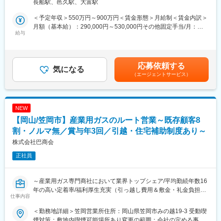
長船駅、邑久駅、大富駅
長年直接取引のある大手メーカー工場に常駐し、電気設備工事の
・最初は先輩社員が進めているプロジェクトのサポートなどを行
施工管理を担っていただきます。単発工事ではなく、工場・拠点
っていただき、業務の流れや知識を付けていただきます。分から
＜予定年収＞550万円～900万円＜賃金形態＞月給制＜賃金内訳＞
単位で電気設備を継続的に任されているため、顧客の生産や運用
ないことは上長や周りの先輩に質問しやすい環境です。
月額（基本給）：290,000円～530,000円その他固定手当/月：
を理解した上で判断・調整を行うことを期待しています。
給与
・物件情報の収集にあたっては、基本的には親会社である大和ハ
10,000円～20,000円＜月給＞300,000円～550,000円＜昇給有無
当社は元請として顧客窓口を一本化しており、設計・施工管理を
ウス工業から不動産情報をもらうことができます。
＞有＜残業手当＞有＜給与補足＞■賞与：年2回（6月･12月、計5
自社、実作業は協力会社が担当します。仕様通りに進めるだけで
カ月分）、昇給1回（7月）■資格手当：電気施工管理技士（1級
なく、工場特有の制約や停止リスクを踏まえた段取り、先回りし
■働き方：
15,000円 / 1級技士補 8,000円 / 2級 5,000円）/月その他、電気工
応募依頼する
た提案が求められます。
気になる
・土日祝日休みで年間休日は123日、残業はおおむね10～20時間
事士、電気主任技術者、消防設備士なども手当の対象賃金はあく
（エージェントサービス）
今回の採用は、工場案件の継続受注と元請比率拡大に伴う体制強
程度です。自身で業務調整を行い、定時に帰宅することも可能で
までも目安の金額であり、選考を通じて上下する可能性がありま
化が背景です。配属後は先輩社員と現場を回りながら引き継ぎを
す。
す。月給(月額)は固定手当を含めた表記です。
行い、徐々に工場単位で任される施工管理として活躍いただきま
・朝7時前の出勤、21時以降の残業の原則禁止とし、ワークライ
す。
フバランスの確保に努めています。
NEW
【岡山/笠岡市】産業用ガスのルート営業～既存顧客8
【配属組織について】
■福利厚生／家庭と仕事の両立に向けた制度：
配属先は工場・研究施設を中心に担当する電気設備部門です。20
割・ノルマ無／賞与年3回／引越・住宅補助制度あり～
お子様が生まれた際に一人当たり100万円の支給するお祝い金や
代～50代まで幅広い年代が在籍し、経験の浅い層もベテランの判
時間単位有休制度、有給取得を促すためのホームホリデー制度な
株式会社巴商会
断を間近で学びながら育っています。
ど、柔軟な働き方の実現・家庭と仕事の両立を支援しておりま
正社員
「電気はここに任せれば大丈夫」と言われる関係性を築いてきた
す。
組織のため、顧客との距離が近く、判断を委ねられる場面が多い
ことが特徴です。施工管理として現場に軸足を置きつつ、事業会
変更の範囲：会社の定める業務
～産業用ガス専門商社において業界トップシェア/平均勤続年数16
社に準ずる視点で経験を積みたい方にとって、視座を一段引き上
年の高い定着率/福利厚生充実（引っ越し費用＆敷金・礼金負担、
げられる環境です。
仕事内容
住宅手当等）/ノルマなし/残業10時間程度/土日祝休み/～
【当社について】
＜勤務地詳細＞笠岡営業所住所：岡山県笠岡市みの越19-3 受動喫
■ポジション概要：
■安定基盤：1955年創業、メーカー設備や商業施設、公共工事、
煙対策：敷地内喫煙可能場所あり変更の範囲：会社の定める事業