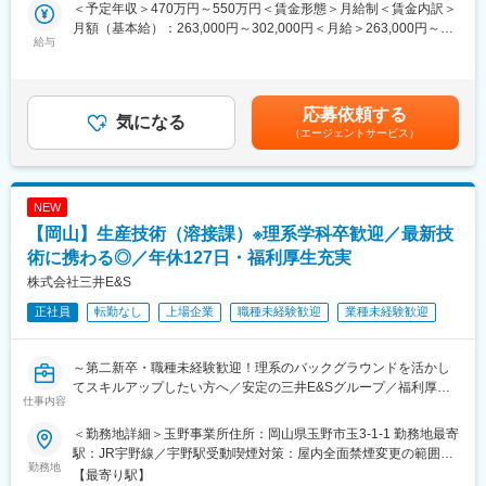
・既存顧客への訪問
★休暇制度
＜予定年収＞470万円～550万円＜賃金形態＞月給制＜賃金内訳＞
・メンテナンス・修理の提案
GW・夏季・年末年始休暇、ウェルカム休暇（入社直後に5日間付
月額（基本給）：263,000円～302,000円＜月給＞263,000円～
・見積作成・受注対応
給与
与される有給制度）など
302,000円＜昇給有無＞有＜残業手当＞有＜給与補足＞■昇給：年
・技術部門との工期調整
1回（前年度実績：7,400円～41,000円)■賞与：年2回（別途業績
等をお任せする予定です。
■入社後のフォロー
に応じて決算賞与を支給いたします）（前年度実績：4.2ヶ月）賃
★OJTで現場同行
金はあくまでも目安の金額であり、選考を通じて上下する可能性
応募依頼する
■ミッション：
気になる
1：1で先輩社員がつき、2名体制で1現場を担当いただくため、
があります。月給(月額)は固定手当を含めた表記です。
（エージェントサービス）
単なる受注ではなく、技術部門と一緒に協力して顧客の設備課題
徐々に現場に慣れていだけます。※2～3か月で1人立ち可能！
を解決する“技術営業”として価値を発揮していただきます。
★動画研修
動画による研修もご用意しており、仕事の合間に分からない点等
■魅力：
は確認しながら理解を深めることが可能！
NEW
・押し売りではなく、信頼関係を構築しながら営業することがで
【岡山】生産技術（溶接課）※理系学科卒歓迎／最新技
きる
■当社について
・メンテナンス需要はなくならないため、景気に左右されにくい
術に携わる◎／年休127日・福利厚生充実
創業14年にして売上高600億円を突破！リノベマンション年間販
売戸数は、2022年から2026年の5年連続全国NO.1！また、部活動
株式会社三井E&S
■バルブメンテナンス事業の特徴
や社内イベントなども活発に開催しております！
正社員
転勤なし
上場企業
職種未経験歓迎
業種未経験歓迎
・バルブの定期メンテナンス・不具合のあるバルブの延命措置
当社では、プラントの業種を問わず、多種多様なバルブメンテナ
変更の範囲：会社の定める業務
ンス・リペアを幅広く行っております。ハイレベルなラッピング
～第二新卒・職種未経験歓迎！理系のバックグラウンドを活かし
技術のみならず、専門のスタッフがアドバイザーとして、バルブ
てスキルアップしたい方へ／安定の三井E&Sグループ／福利厚生
の状態を診断し、より良い保全計画や仕様変更等のアドバイスも
仕事内容
充実～
行っています。
＜勤務地詳細＞玉野事業所住所：岡山県玉野市玉3-1-1 勤務地最寄
トップシェア製品である舶用大型エンジンや、化学プラントで使
・ステライト肉盛りによる延命措置
駅：JR宇野線／宇野駅受動喫煙対策：屋内全面禁煙変更の範囲：
用される圧力容器の部材の製造工程（溶接部門）における生産技
勤務地
仕切弁（ゲートバルブ）・玉型弁（グローブバルブ）・調節弁
会社の定める事業所（リモートワーク含む）
【最寄り駅】
術をお任せします。