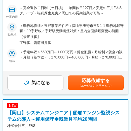
います。
～完全週休二日制（土日祝）・年間休日127日／安定の三井E＆S
グループ・福利厚生充実／岡山での長期就業が可能～
■配属先の特徴：
仕事内容
・工場が近く、実際のエンジンの試運転にも立ち会うことができ
舶用エンジン、港湾・産業用クレーンなどの設計、製造、据付、
ます。
＜勤務地詳細＞玉野事業所住所：岡山県玉野市玉3-1-1 勤務地最寄
アフターサービスを行う当社にて、産業機械製品の計装、電気関
・海外の方と話す機会も多く、グローバルな活躍が出来ます。
駅：JR宇野線／宇野駅受動喫煙対策：屋内全面禁煙変更の範囲：
係業務全般をお任せします。
勤務地
・約100名（平均年齢37歳/若手からベテランまで）の組織で、協
会社の定める事業所（リモートワーク含む）
【最寄り駅】
調性を重視しつつ自由闊達に意見交換を行える職場です。
宇野駅、備前田井駅
＜担当製品＞
・プロジェクトGr・計画Gr・基本設計Gr・詳細設計Grに分かれて
石油精製、化学、製鉄、製紙、硝子、ゴム等の大手製造業プラン
おり、それぞれ20名強のグループです。
＜予定年収＞560万円～1,000万円＜賃金形態＞月給制＜賃金内訳
ト向けの大型回転機
・本ポジションのグループは女性も多く活躍しています。
＞月額（基本給）：270,000円～460,000円＜月給＞270,000円～
（蒸気タービン、ガスタービン、ガスエキスパンダー、軸流圧縮
給与
460,000円＜昇給有無＞有＜残業手当＞有＜給与補足＞・昇給：
機、遠心圧縮機、往復動圧縮機等）
■当社の魅力：
年1回（4月）・賞与：年2回（6、12月）直近支給実績/平均8.515
◇ 回転機とは：電力やエネルギーを回転運動に変換する産業機器
・働き方◎完全週休二日制（土日祝）・年間休日127日・安定の
ヶ月分※予定年収はあくまでも目安の金額であり、選考を通じて変
で、例えば製鉄所などの熱処理工程においては、『送風機』とし
三井E＆Sグループ・福利厚生充実
更になる場合もございます。■新卒入社モデル年収(大卒)：27歳
応募依頼する
て大風量の空気を送り込む役割を担っています。他にも様々な産
気になる
・岡山での長期就業が可能です。当社の舶用エンジンと港湾クレ
(入社5年目) 650万円 / 32歳(入社10年目) 870万円賃金はあくま
（エージェントサービス）
業や日常生活で使用されており、私たちの生活に欠かせない存在
ーンは国内シェアトップクラスです
でも目安の金額であり、選考を通じて上下する可能性がありま
となっています。
す。月給(月額)は固定手当を含めた表記です。
変更の範囲：会社の定める業務
＜担当業務＞
NEW
・新設工事における設備の据付の管理/試運転業務
【岡山】システムエンジニア｜船舶エンジン監視シス
・保守、点検、調整、修理、修繕、改造等のメンテナンス業務
（出張対応あり）
テムの導入～運用保守◆残業月平均20時間
株式会社三井E&S
■研修体制：