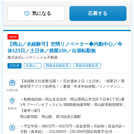
気になる
応募する
NEW
【岡山／未経験可】空間リノベーター◆内勤中心／年
休123日／土日休／残業15h／出張転勤無
株式会社レジデンシャル不動産
正社員
転勤なし
職種未経験歓迎
業種未経験歓迎
【未経験入社多数活躍！／完全週休２日（土日休）・残業15／業
務管理アプリで効率化！／夏期・年末年始休暇／リノベマンショ
仕事内容
ン販売戸数NO.1】
＜勤務地詳細＞岡山支店住所：岡山県岡山市北区下石井1丁目1番
＜こんな方必見！＞
1号 アーバンオフィスビル 9階勤務地最寄駅：岡山駅受動喫煙対
☆仕事とプライベートのメリハリをつけたい！
勤務地
策：屋内全面禁煙変更の範囲：会社の定める事業所
【最寄り駅】
☆若手が活躍して活気ある会社がいい！
岡山駅前駅、岡山駅、西川緑道公園駅
☆フォロー体制の手厚い会社で働きたい！
＜予定年収＞380万円～450万円＜賃金形態＞月給制＜賃金内訳＞
■業務内容
月額（基本給）：210,000円～235,000円固定残業手当/月：