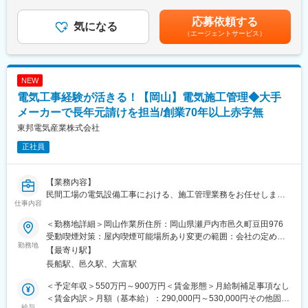
調性を重視しつつ自由闊達に意見交換を行える職場です。
ヶ月分※予定年収はあくまでも目安の金額であり、選考を通じて変
＜業務の詳細＞
・計画Gr・基本設計Gr・詳細設計Gr・プロジェクトGrのそれぞれ
更になる場合もございます。■新卒入社モデル年収(大卒)：27歳
応募依頼する
・ライセンサからの最新情報や実績などをもとに客先へのセミナ
気になる
約25名のグループに分かれており、基本設計Grに配属予定です。
(入社5年目) 650万円 / 32歳(入社10年目) 870万円賃金はあくま
（エージェントサービス）
ー実施
でも目安の金額であり、選考を通じて上下する可能性がありま
・受注前のエンジンに対し、造船所にて必要な計画データや図面
■製品の特長：
す。月給(月額)は固定手当を含めた表記です。
の提出、技術的な問い合わせ対応
・海上輸送を担う舶用大型エンジンは、2050年のCO2排出ゼロを
・新規要素について、ライセンサと設計検討
目指して進化を続けます。
NEW
・検証試験項目を検討し、実機運転でエンジン性能の確定
・自動車産業でEV化が進む中、大型船舶用の推進機器として内燃
電気工事経験が活きる！【岡山】電気施工管理◆大手
・現場での仕事は現場スタッフとの現場検証、不具合対応、客先
機関は存続し続けます。
立会の試運転への立会等で、月に数回程度
メーカーで長年元請けを担当/創業70年以上赤字無
・脱炭素社会に向け、アンモニア、水素燃料のエンジンの開発を
・出張は年に数回(国内外)
行っています。
東邦電気産業株式会社
正社員
■入社後の流れ :
変更の範囲：本文参照
主担当となる先輩社員のOJTで、副担当として案件に携わりなが
ら業務を覚えて頂きます。
【業務内容】
早ければ1年程度で独り立ちの予定ですが、初めから1人に業務を
民間工場の電気設備工事における、施工管理業務をお任せしま
お任せすることはありません。
仕事内容
す。
その他業務に必要な知識や資格の取得についても会社でサポート
といっても、最初から一人で現場を回すことはありません。
があり、英語教育や階層別研修など、教育体制は非常に充実して
＜勤務地詳細＞岡山作業所住所：岡山県瀬戸内市邑久町豆田976
配属後は先輩社員とマンツーマンで現場に入り工事の流れや職人
います。
受動喫煙対策：屋内喫煙可能場所あり変更の範囲：会社の定める
さんとのやり取りを、実務を通じて覚えていきます。
勤務地
事業所
【最寄り駅】
■配属先の特徴：
長船駅、邑久駅、大富駅
担当するのは、世界シェアトップクラスのメーカー工場。
・工場が近く、実際のエンジンの試運転にも立ち会うことができ
受配電設備や生産設備など、止められない現場だからこそ、段取
ます。
＜予定年収＞550万円～900万円＜賃金形態＞月給制補足事項なし
りや調整が重要になります。実作業は協力会社が行い、当社は元
・海外の方と話す機会も多く、グローバルな活躍が出来ます。
＜賃金内訳＞月額（基本給）：290,000円～530,000円その他固定
請として現場の管理・調整役を担います。
給与