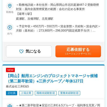
＜求人のポイント＞
がいにつながります。
＜勤務地詳細＞本社住所：岡山県岡山市北区庭瀬487-2 受動喫煙
◎基本給27.3万～インセンティブで稼ぐよりも腰を据えて顧客に
対策：屋内全面禁煙変更の範囲：会社の定める事業所
向き合いたい方にピッタリ！
勤務地
■働き方・出張について：
【最寄り駅】
◎集客はマーケティング部門が担当！反響営業のみなので顧客へ
・国内メインで、2か月に1回程度、日帰り～3日程度が主。
庭瀬駅、吉備津駅、北長瀬駅
丁寧に向き合うことができます。
・主には兵庫県、広島県、香川県、愛媛県、その他造船所がある
箇所
＜予定年収＞450万円～550万円＜賃金形態＞月給制＜賃金内訳＞
【当社はお客様と社員第一のスタンスで営業活動を行っておりま
※スキルや担当エリアにより若干異なる可能性はございます。
月額（基本給）：273,900円～296,000円固定残業手当/月：
す。マーケティング部のSNSや広告を活用したPR活動によってお
給与
40,000円（固定残業時間17時間54分/月～16時間40分/月）超過し
客様の目に多く止まるようになり、ご依頼件数や受注件数が増加
■教育体制：
た時間外労働の残業手当は追加支給＜月給＞313,900円～336,000
しております。】
＜入社後すぐ＞
円（一律手当を含む）＜昇給有無＞有＜残業手当＞有＜給与補足
・２～３日間、安全研修・工具の使用方法の研修
＞※上記年収は年齢、ご経験にて決定いたします。■昇給：あり
応募依頼する
■業務内容
気になる
・現場へ配属後、先輩・リーダーのもとOJT
■賞与：2022年度実績年2回支給 ※売り上げ実績と評価制度によ
（エージェントサービス）
・注文住宅の提案営業～契約・引き渡しまでを担当していただき
・これまでのご経験にもよりますが、５年で一人前と言われるレ
り決定■モデル年収：・年間7棟販売 目標棟数・売上達成 年収
ます。
ベルに到達いたします。未経験の方も数多く入社していますの
600万・年間10棟販売 目標棟数・売上達成 年収800万賃金はあ
・当社ではWebでの集客に力を入れており、専門のマーケティン
で、教育体制は整っています。
くまでも目安の金額であり、選考を通じて上下する可能性があり
グ部門が集客を一手に引き受けています。
ます。月給(月額)は固定手当を含めた表記です。
NEW
・現在はその反響からの効率的な営業を展開しており、飛び込み
■組織構成：
【岡山】舶用エンジンのプロジェクトマネージャ候補
営業はありません。
玉野工場製造部組立課は、スタッフ（同ポジション）約20名、現
・月に約5名の方と接点を取っていただきます。
（第二新卒歓迎）※三井グループ／年休127日
場約170名で構成されています
（Webサイトやチラシなどを見て来店される方を対象にモデルハ
業務は基本的にチームで行います。20代、30代のメンバーを中心
株式会社三井E&S
ウスをご案内したり、お客様の家族構成・予算・趣味など様々な
に、10～60代の幅広いメンバーが在籍しています
正社員
上場企業
職種未経験歓迎
業種未経験歓迎
角度からニーズを聞き出し提案していきます。）
■入社後の流れ
変更の範囲：会社の定める業務
～★第二新卒歓迎★安定の三井E＆Sグループ・福利厚生充実／岡
先輩社員の接客への同席や、上司のフォローのもと実際に接客を