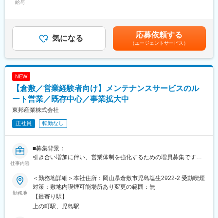
中古物件のリノベーション業務を担当いただきます。
給与
48,000円～53,000円（固定残業時間30時間0分/月）超過した時間
業界初の【遠隔管理】を導入したことで、効率よく勤務すること
外労働の残業手当は追加支給＜月給＞258,000円～288,000円（一
が可能です。
律手当を含む）＜昇給有無＞有＜残業手当＞有＜給与補足＞※経
月の担当案件は4~5件ほどで、残業時間は月平均15h程度と、安定
験・能力・前職を考慮の上決定します。※資格手当あり（1、2級
応募依頼する
した働き方を実現することができます。
気になる
施工管理技士 20,000円／月）■賞与:年2回(6月／12月)※業績連動
（エージェントサービス）
賃金はあくまでも目安の金額であり、選考を通じて上下する可能
＜業務の流れ＞
性があります。月給(月額)は固定手当を含めた表記です。
▼リノベーションの内容決定：営業や設計と打ち合わせ
▼各種管理業務：工事の進捗管理・作業現場の安全管理
NEW
▼事務作業：工事に関する資料作成・書類管理
【倉敷／営業経験者向け】メンテナンスサービスのル
■ポジションの魅力
ート営業／既存中心／事業拡大中
★工事管理アプリを導入し、工事の状況については写真やチャッ
東邦産業株式会社
ト等で管理ができる他、チャットアプリを活用したオンライン打
正社員
転勤なし
合せも積極的に取り入れることで、現場へ足を運ぶことがほぼな
く（内勤：外勤＝9：1程度）、効率的に業務を進めることが可能
です！
■募集背景：
★未経験入社の社員も多数活躍！
引き合い増加に伴い、営業体制を強化するための増員募集です。
飲食店や車の販売、官公庁といった様々なバックグラウンドの社
仕事内容
員が在籍しております。
■業務内容：
＜勤務地詳細＞本社住所：岡山県倉敷市児島塩生2922-2 受動喫煙
石油・化学・発電などのプラント企業に対し、バルブメンテナン
■ワークライフバランス◎
対策：敷地内喫煙可能場所あり変更の範囲：無
ス・設備保全サービスの提案営業を行います。
勤務地
★残業月15h程度、年休123日、完全週休2日（土日休）
【最寄り駅】
ご家族やご友人たちとのプライベートの充実も図ることが可能で
上の町駅、児島駅
具体的には・・・
す！