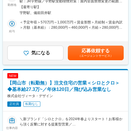
り)や、客先現地工事(修理等の監督業、数日から1か月程度)におい
駅：JR宇野線／宇野駅受動喫煙対策：屋内全面禁煙変更の範囲：
機械の製造工程（組立部門）における生産技術をお任せします。
勤務地
て、発生する可能性がございます。
会社の定める事業所（リモートワーク含む）
【最寄り駅】
同社の主力製品であり、このエンジンを搭載した船舶は世界中を
宇野駅、備前田井駅
航海しています。
■教育体制：
・ＯＪＴと並行して、社内の技術講座により材料や溶接の技術を
＜予定年収＞570万円～1,000万円＜賃金形態＞月給制＜賃金内訳
■具体的には：
学んでいただきます。
＞月額（基本給）：280,000円～460,000円＜月給＞280,000円～
大型エンジンと産業機械の組立工程における工法検討や指示、現
給与
460,000円＜昇給有無＞有＜残業手当＞有＜給与補足＞・昇給：
場の工程管理等をお任せします。
■組織構成：
年1回（4月）・賞与：年2回（6、12月）直近支給実績/平均8.515
実際に現場で組立等の作業をするポジションではありません。
玉野工場製造部は、スタッフ（本ポジション）約20名、現場約
ヶ月分※予定年収はあくまでも目安の金額であり、選考を通じて変
組立課の製造現場メンバーが行う作業を、より安全に効率的に進
150名で構成されています。
更になる場合もございます。■新卒入社モデル年収(大卒)：27歳
応募依頼する
めることができるよう、製造工程の見直しや指示等を行うことが
気になる
(入社5年目) 650万円 / 32歳(入社10年目) 870万円賃金はあくま
（エージェントサービス）
ミッションです。
■会社の魅力：
でも目安の金額であり、選考を通じて上下する可能性がありま
・舶用エンジンの製造過程に関わる生産技術、特に組立技術・工
・安定の三井E＆Sグループ・福利厚生充実
す。月給(月額)は固定手当を含めた表記です。
程管理を担当
・岡山での長期就業が可能
・各種作業の要領書、手順書の作成と管理
・男性社員の育休取得を積極的に推進（玉野事業場内で24年度40
NEW
名取得実績あり）
【岡山市（転勤無）】注文住宅の営業＜シロとクロ＞
■職務の特徴：
・当社の舶用エンジンは国内シェアトップであり島国日本の海運
・製品は船のエンジンのため、製品の大きさは長さ20m、高さ10
◆基本給27.3万~／年休120日／飛び込み営業なし
を支える大黒柱として社会に貢献できます。
数mのものになります。様々な部品を組みあげて出来上がりま
株式会社ヴィータ・デザイン
す。
変更の範囲：会社の定める業務
正社員
転勤なし
・現場作業者や請負業者と連携しながら業務を進めます。工場内
と事務所内での仕事の割合は半々程度です。
・仕事のほとんどは個人ではなく、チームで行います。製造や技
＼新ブランド「シロとクロ」を2024年春よりスタート！お客様か
術部門など、様々な部門と協力して業務を進めるため、コミュニ
ら頂く反響に対する提案型営業／
ケーション能力のある方を求めます。
仕事内容
・大型エンジンの完成系を見ることができるため、達成感・やり