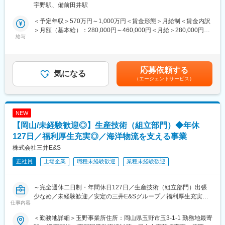
（CV・制御弁・コントロールバルブ）・安全弁（逃し弁・SV・
宇野駅、備前田井駅
セーフティーバルブ等）において、シート面の損傷がひどく現状
■具体的には：
復旧が困難、交換にはコストがかかってしまうなどの不具合に対
＜予定年収＞570万円～1,000万円＜賃金形態＞月給制＜賃金内訳
溶接施工法の検討や指示、現場の工程管理等をお任せします。
しては、シート面に再度ステライト肉盛りをすることで延命措置
＞月額（基本給）：280,000円～460,000円＜月給＞280,000円～
実際に現場で溶接・塗装・熱処理作業をするポジションではあり
給与
が可能になります。資源の再利用だけでなく、納期の短縮やコス
460,000円＜昇給有無＞有＜残業手当＞有＜給与補足＞・昇給：
ません。
トメリットがあり、大変評価をいただいています。ステライト以
年1回（4月）・賞与：年2回（6、12月）直近支給実績/平均8.515
溶接課の製造現場メンバーが行う作業を、より安全に効率的に進
外の材質での施工も対応しています。
ヶ月分※予定年収はあくまでも目安の金額であり、選考を通じて変
めることができるよう、製造工程の見直しや指示等を行うことが
更になる場合もございます。■新卒入社モデル年収(大卒)：27歳
応募依頼する
ミッションです。
気になる
・経年劣化による摩耗などの補修
(入社5年目) 650万円 / 32歳(入社10年目) 870万円賃金はあくま
（エージェントサービス）
・溶接、塗装、熱処理などの業務スタッフ、設備の管理
シート部のみならず、バルブ・ポンプ等の機器では、長年の使用
でも目安の金額であり、選考を通じて上下する可能性がありま
・指示書等の図書作成と現場工程・品質管理、設備管理
により部品の摩耗や劣化が生じ、部分的な機械加工補修が必要と
す。月給(月額)は固定手当を含めた表記です。
なるケースもあります。微細な傷の補修、小型部品の加工から大
■仕事の特徴：
型金物加工まで、様々な状況に的確に対応いたします。フランジ
NEW
・製造現場と連携する業務が多く、作業者とのコミュニケーショ
のガスケット面の切削修正や、腐食部の肉盛り修正等において豊
【岡山/未経験歓迎◎】生産技術（組立部門）◆年休
ンが重要になります。
富な実績があり、納期は厳守いたします。
・ロボットによる自動化も進めており、最新の技術に携わること
127日／福利厚生充実◎／海洋物流を支える事業
ができます。
変更の範囲：会社の定める業務
株式会社三井E&S
・新型機種の舶用大型エンジンや一品一様の産業機械製品に対し
正社員
上場企業
職種未経験歓迎
業種未経験歓迎
て、製造現場と協力しながら生産設備や治工具の提案を実施して
いく中で、自身が手掛けたモノの成果を実感できます。
～完全週休二日制・年間休日127日／生産技術（組立部門）出張
■働き方 :
少なめ／未経験歓迎／安定の三井E&Sグループ／福利厚生充実／
・平均残業時間：20～30時間
仕事内容
岡山での長期就業可能～
・休日や深夜等の呼び出しは原則ございません。
・出張業務は半年に1回程度、打ち合わせや展示会への参加(日帰
＜勤務地詳細＞玉野事業所住所：岡山県玉野市玉3-1-1 勤務地最寄
国内、世界ともトップシェア製品である舶用大型エンジンと産業