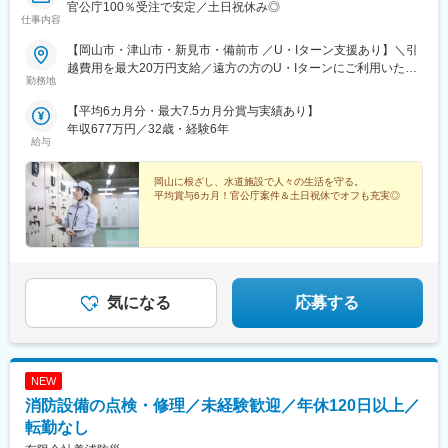
官公庁100％受注で安定／土日祝休み◎
仕事内容
【岡山市・津山市・新見市・備前市 ／U・Iターン支援あり】＼引
越費用を最大20万円支給／遠方の方のU・Iターンにご利用いただ
勤務地
ける制度があります。さらに1年間の家賃全額負担＆以降の家賃手
当支給など新生活も安心です◎★詳しくは面接などでご相談くだ
【平均6カ月分・最大7.5カ月分賞与実績あり】
さい。■本社岡山県岡山市北区芳賀5320-1■津山営業所岡山県津山
年収677万円／32歳・経験6年
市小田中1310-11■新見営業所岡山県新見市高尾2384-10■備前市
給与
坂根事業所岡山県備前市坂根379-1★自動車・バイク通勤OK★貸
与社用車での通勤もOK★受動喫煙対策：あり
岡山に根ざし、水道施設で人々の生活を守る。
平均賞与6カ月！官公庁案件＆土日祝休でオフも充実◎
気になる
応募する
NEW
消防設備の点検・修理／未経験歓迎／年休120日以上／
転勤なし