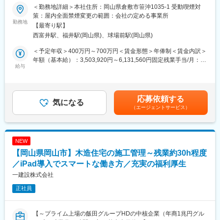
・ノルマはなく、部署共通の目標と自身定めた目標を追っていく
＜勤務地詳細＞本社住所：岡山県倉敷市笹沖1035-1 受動喫煙対
★年収例
形になるので、数値的なストレスはありません！
策：屋内全面禁煙変更の範囲：会社の定める事業所
入社3年目（20代）：600万円
勤務地
・産業ガス以外にも、関連商品や装置、設備工事など幅広い商材
【最寄り駅】
※実績により1,000万も目指していただけます。
を持っているため、お客様のニーズに合わせた幅広い提案が可能
西富井駅、福井駅(岡山県)、球場前駅(岡山県)
です。
■業務内容：
・専門的な商材知識については、ご入社後にOJTなどを通じて習
＜予定年収＞400万円～700万円＜賃金形態＞年俸制＜賃金内訳＞
◇住宅購入を検討中のお客様に向けて、ヒアリングからプラン提
得いただきますので、ご安心ください！
年額（基本給）：3,503,920円～6,131,560円固定残業手当/月：
案、成約後のフォローまでを一貫して担当します。
給与
41,340円～72,370円（固定残業時間20時間0分/月）超過した時間
＜特徴＞
外労働の残業手当は追加支給＜月額＞333,333円～583,333円（12
■先輩が基本から丁寧にサポート：
・基本的にはグループで営業エリアが決まっており、経験に応じ
分割）（一律手当を含む）＜昇給有無＞有＜残業手当＞有＜給与
入社後は、先輩スタッフとの同行によるOJTを通して、「仕事の
て所属グループを決定します。
補足＞■経験やスキルを考慮して決定■2年目以降は、評価・実
応募依頼する
流れ」や「提案スタイル」を学んでいきます。
気になる
・お客様数は約３０社程度となり、１日２～４件程度訪問を行い
績・会社既定に基づき月給制へ移行を予定賃金はあくまでも目安
（エージェントサービス）
ます。
の金額であり、選考を通じて上下する可能性があります。月給(月
■基本的な仕事の流れ：
額)は固定手当を含めた表記です。
（1）お客様から問い合わせに対応（反響営業）
■研修制度：
◇HPなどからの問い合わせや、モデルハウス・展示場に来場され
★資格取得支援を通してスキルUP可能！★
NEW
たお客様への対応を行います。
拠点により異なりますが、入社3年を目安に
【岡山県岡山市】木造住宅の施工管理～残業約30h程度
◇まずは顔と名前を覚えていただくことからスタートします。
■各ガス供給設備の保守点検立会業務
（2）思いを伺い、具体的な提案を実施
／iPad導入でスマートな働き方／充実の福利厚生
■高圧ガス配管工事の現場監督として施工管理者にも挑戦！
◇予算・立地・家族構成・将来のライフスタイルなどをヒアリン
資格を取得するための講習などもあり、一生モノのスキルが身に
一建設株式会社
グします。◇お客様に寄り添った家づくりのプランを提案しま
付きます。
正社員
す。
（3）契約、住宅ローンなどのフォロー
変更の範囲：会社の定める業務
◇プランに充分納得したら契約となり、住宅ローンのお申込みな
【～プライム上場の飯田グループHDの中核企業（年商1兆円グル
ども丁寧にフォローします。