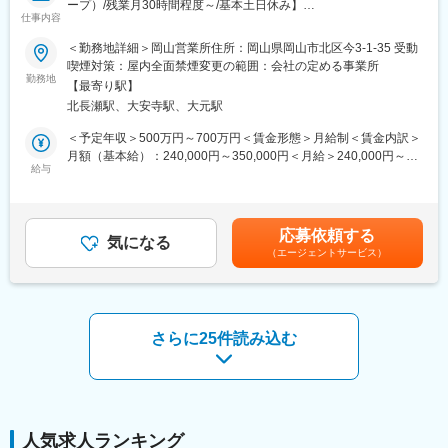
ープ）/残業月30時間程度～/基本土日休み】
（4）引き渡し後も定期的にサポート
仕事内容
◇お引き渡し後も定期的に連絡・訪問し、長く信頼関係を築いて
■業務内容：価等の管理を行います。
いきます。
＜勤務地詳細＞岡山営業所住所：岡山県岡山市北区今3-1-35 受動
入社後まずは着工から完成までを一緒に携わりながら、仕事の流
喫煙対策：屋内全面禁煙変更の範囲：会社の定める事業所
れを身に着けていきます。
勤務地
■当ポジションの魅力：
【最寄り駅】
仕事や現場になれて来たら、施工管理の業務を担当いただきま
【飛び込みなし／反響営業】
北長瀬駅、大安寺駅、大元駅
す。
◎集客広告やモデルハウスに注力し、問い合わせがあったお客さ
まずは棟数の少ない(1棟～2棟)現場を担当し、進捗管理、職人さ
まへの提案です。
＜予定年収＞500万円～700万円＜賃金形態＞月給制＜賃金内訳＞
んの手配、安全管理、図面確認、予算作成などの業務を行いま
◎飛び込みや無理な売り込みはなく、お客様に丁寧に向き合えま
月額（基本給）：240,000円～350,000円＜月給＞240,000円～
す。
給与
す。
350,000円＜昇給有無＞有＜残業手当＞有＜給与補足＞※給与詳細
着工から完成までは2～3カ月、協力業者様や職人さんと協力しな
【自分の経験やアイデアを活かし、自由に提案】
は経験・年齢・前職給与等を考慮し決定します。■昇給：年1回
がら、進めていきます。
◎決められたやり方を縛ることはしません。自社商品のPR、お客
（7月）※入社初年度はなし■賞与：年2回（7月・12月）■モデル年
様の思いの実現に向けて社内外と連携して提案が可能です。
収：590万／30歳主任830万／37歳工事長1200万／45歳部長賃金
応募依頼する
■特徴：
気になる
【働きやすい環境】
はあくまでも目安の金額であり、選考を通じて上下する可能性が
（エージェントサービス）
・各エリア毎に担当をお任せしておりますので、出張はありませ
◎IoT の活用や業務分担の見直しを通じて、残業を減らす取り組み
あります。月給(月額)は固定手当を含めた表記です。
ん。
を推進しています。
・社用車を貸与いたします。
◎指定休日（火・水）以外の休日取得は、業務状況に応じて柔軟
・iPad・施工管理アプリ導入でスマートな働き方が可能です。
に対応しています。
・徹底した労務管理で、サービス残業も一切発生しない体制を整
さらに25件読み込む
えています。
変更の範囲：会社の定める業務
■就業環境：
施工管理職の残業は月30時間程度となっています。年休121日と
働きやすい環境です。家族手当、住宅手当、資格手当、資格の講
習学費サポート、水曜ノー残業デー、時短勤務制度などの福利厚
人気求人ランキング