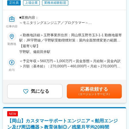
正社員
上場企業
業種未経験歓迎
・まずは座学研修…1週間程度、製品や業務の紹介、システムの取
扱い説明、過去の資料確認等
・OJT…先輩社員について一緒に業務を進めていき、前例のある
■業務内容：
仕事などやり易いものから徐々に任せていきます。進捗状況を見
～モニタリングエンジニア／プログラマー～
ながら、業務範囲を広げていき、概ね1年で独り立ちしてもらうこ
仕事内容
主機関モニタリングサービスの導入、運用、保守、開発。問い合
とを目標としています。
わせへの技術支援。国内外への現場出張対応。
＜勤務地詳細＞玉野事業所住所：岡山県玉野市玉3-1-1 勤務地最寄
■おすすめポイント：
駅：JR宇野線／宇野駅受動喫煙対策：屋内全面禁煙変更の範囲：
＜担当＞
勤務地
・完全週休二日制（土日祝）・年間休日127日
会社の定める事業所（リモートワーク含む）
【最寄り駅】
舶用エンジンのモニタリングシステム
・安定の三井E＆Sグループ・福利厚生充実
宇野駅、備前田井駅
・岡山での長期就業が可能です
＜出張＞
・当社の舶用エンジンは国内シェアトップです
＜予定年収＞560万円～1,000万円＜賃金形態＞月給制＜賃金内訳
・頻度／期間：担当業務にもよるが、多い人で年4～5回。 １日～
＞月額（基本給）：270,000円～460,000円＜月給＞270,000円～
1週間/回
給与
■当社について：
460,000円＜昇給有無＞有＜残業手当＞有＜給与補足＞・昇給：
・エリア：国内沿岸都市（日本全国）、海外（アジア・欧州・米
◎舶用エンジン機関、圧縮機、ガスタービンなどの各種産業機
年1回（4月）・賞与：年2回（6、12月）直近支給実績/平均8.515
国等）
械、コンテナクレーンを主体とする運搬機、橋梁などの社会イン
ヶ月分※予定年収はあくまでも目安の金額であり、選考を通じて変
フラ設備、製品アフターサービスの5つの事業を展開しています。
更になる場合もございます。■新卒入社モデル年収(大卒)：27歳
応募依頼する
○使用言語：Python
気になる
製造のみならずアフターサービスにも力を入れ、ライフサイクル
(入社5年目) 650万円 / 32歳(入社10年目) 870万円賃金はあくま
（エージェントサービス）
※システム開発業務自体は関連会社が中心に行うため、同ポジショ
全体にわたり、お客様に安心してより経済的にご使用いただける
でも目安の金額であり、選考を通じて上下する可能性がありま
ンの方には運用保守や問い合わせ対応を中心にご対応いただきま
よう、サービスのご提案、ご提供に努めております。
す。月給(月額)は固定手当を含めた表記です。
す。
◎2023年4月に純粋持株会社体制を解消し、新生・三井E&Sとし
てスタートしました。
NEW
■入社後の教育体制：
【岡山】カスタマーサポートエンジニア＜舶用エンジ
・座学による製品知識の習得や各種講習会への参加。
変更の範囲：会社の定める業務
・研修施設や工場での製品に関する教育訓練。
ン及び周辺機器＞教育体制◎／残業月平均20時間