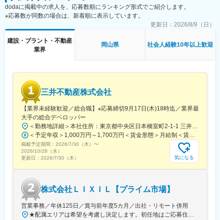
生も充実しています。
dodaに掲載中の求人を、応募数順にランキング形式でご紹介します。
※応募数が同数の場合は、新着順に表示しています。
■同社の特徴：
更新日：
2026/8/9（日）
同社は、飯田グループホールディングスのリーディングカンパニ
ーで戸建分譲住宅供給棟数において、全国トップクラスの実績を
建設・プラント・不動産
岡山県
社会人経験10年以上歓迎
誇っています。また同グループの分譲戸建市場シェアは
業界
30％（2018年度）を超えており、安定した収益基盤を誇っていま
す。
変更の範囲：会社の定める業務
三井不動産株式会社
【業界未経験歓迎／総合職】※応募締切9月17日(木)18時迄／業界最
大手の総合デベロッパー
＜勤務地詳細＞本社住所：東京都中央区日本橋室町2-1-1 三井本館勤務地最寄駅：東京メトロ銀座線・半蔵門線／三越前駅受動喫煙対策：屋内全面禁煙変更の範囲：会社の定める事業所（リモートワーク含む）
＜予定年収＞1,000万円～1,700万円＜賃金形態＞月給制＜賃金内訳＞月額（基本給）：470,000円～800,000円＜月給＞470,000円～800,000円＜昇給有無＞有＜残業手当＞有＜給与補足＞※経験に応ず※上記年収は基礎給与・賞与（2回）を含む。時間外勤務手当・諸手当別途支給。※あくまでモデルケースであり、実際の年収とは異なる可能性があります。処遇条件の詳細は内定後のオファー面談にてご説明いたします。賃金はあくまでも目安の金額であり、選考を通じて上下する可能性があります。月給(月額)は固定手当を含めた表記です。
掲載予定期間：
2026/7/30（木）
〜
2026/10/28（水）
気になる
更新日：
2026/7/30（木）
株式会社ＬＩＸＩＬ【プライム市場】
営業事務／年休125日／賞与前年度5カ月／出社・リモート併用
★配属エリアは希望を考慮し決定します。初任地はご応募住所での配属となります。入社後、転勤が伴う異動に関しては、必ず勤務地のご希望も確認した上で決定します。【配属オフィス一覧】■東京都品川区西品川1丁目1-1 大崎ガーデンタワー■愛知県名古屋市中村区名駅南4丁目11-40■京都府京都市伏見区竹田田中宮町103 ■大阪府大阪市中央区本町2丁目6-8 センバ・セントラルビル9F■大阪府箕面市萱野4丁目5-45■広島県広島市安佐南区西原6丁目11-8■福岡県福岡市博多区半道橋2-15-10 SOLAビル★出社とリモートワークを併用しながらの勤務となります。 業務に慣れるまでは、原則出社となります。 慣れてきたら少しずつリモートの日を増やし、最終的には週1～3日ほどの出社となる予定です（目安：～入社6カ月）。※受動喫煙対策：あり