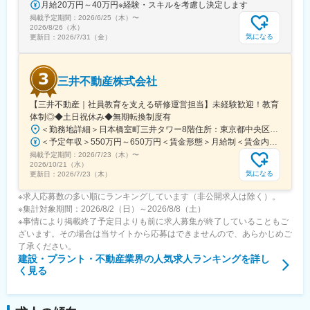
月給20万円～40万円※経験・スキルを考慮し決定します
掲載予定期間：
2026/6/25（木）
〜
2026/8/26（水）
気になる
更新日：
2026/7/31（金）
三井不動産株式会社
【三井不動産｜社員教育を支える研修運営担当】未経験歓迎！教育
体制◎◆土日祝休み◆無期転換制度有
＜勤務地詳細＞日本橋室町三井タワー8階住所：東京都中央区日本橋室町3-2-1 日本橋室町三井タワー8階受動喫煙対策：屋内全面禁煙変更の範囲：会社の定める事業所
＜予定年収＞550万円～650万円＜賃金形態＞月給制＜賃金内訳＞月額（基本給）：343,750円～406,250円＜月給＞343,750円～406,250円＜昇給有無＞無＜残業手当＞有＜給与補足＞※ご経験などを総合的に考慮致します。同社規定に基づき処遇します。昇給なし・賞与あり。（社内登用試験に合格し、無期社員となれば昇給あり。）※残業手当：年収600万円以上の場合は専門手当（20時間相当）あり。賃金はあくまでも目安の金額であり、選考を通じて上下する可能性があります。月給(月額)は固定手当を含めた表記です。
掲載予定期間：
2026/7/23（木）
〜
2026/10/21（水）
気になる
更新日：
2026/7/23（木）
※求人応募数の多い順にランキングしています（非公開求人は除く）。
※集計対象期間：2026/8/2（日）～2026/8/8（土）
※事情により掲載終了予定日よりも前に求人募集が終了していることもご
ざいます。その場合は当サイトから応募はできませんので、あらかじめご
了承ください。
建設・プラント・不動産業界
の人気求人ランキングを詳し
く見る