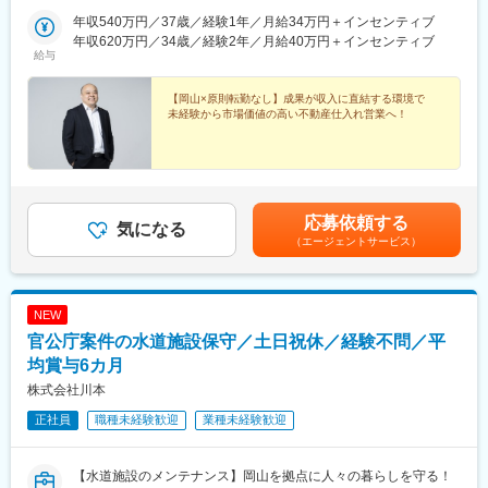
年収540万円／37歳／経験1年／月給34万円＋インセンティブ
年収620万円／34歳／経験2年／月給40万円＋インセンティブ
給与
【岡山×原則転勤なし】成果が収入に直結する環境で
未経験から市場価値の高い不動産仕入れ営業へ！
応募依頼する
気になる
（エージェントサービス）
NEW
官公庁案件の水道施設保守／土日祝休／経験不問／平
均賞与6カ月
株式会社川本
正社員
職種未経験歓迎
業種未経験歓迎
【水道施設のメンテナンス】岡山を拠点に人々の暮らしを守る！