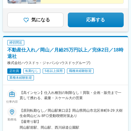
気になる
応募する
締切間近
不動産仕入れ／岡山／月給25万円以上／完休2日／18時
退社
株式会社ハウスドゥ・ジャパン(ハウスドゥグループ)
正社員
転勤なし
5名以上採用
職種未経験歓迎
業種未経験歓迎
【高インセン】仕入れ種別の制限なし！買取・企画・販売まで一
貫して携わる、裁量・スケール大の営業
仕事内容
【原則転勤なし／岡山駅東口店】岡山県岡山市北区幸町8-29 大樹
生命岡山ビル 8F◎受動喫煙対策あり
勤務地
【最寄り駅】
岡山駅前駅、岡山駅、西川緑道公園駅