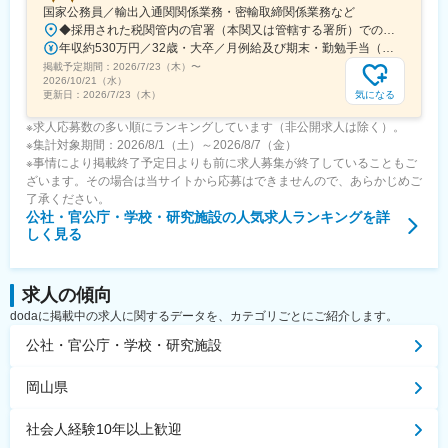
国家公務員／輸出入通関関係業務・密輸取締関係業務など
◆採用された税関管内の官署（本関又は管轄する署所）での勤務となります。採用後は、他の官署に転勤（含、住居を異にする転勤）することもあります。【参考】税関の管轄区域https://www.customs.go.jp/zeikan/zeikan-kankatsu.pdf【各税関の本関（本部）の所在地】・函館税関本関（北海道函館市海岸町24-4）・東京税関本関（東京都江東区青海2-7-11）・横浜税関本関（神奈川県横浜市中区海岸通1-1）・名古屋税関本関（愛知県名古屋市港区入船2-3-12）・大阪税関本関（大阪府大阪市港区築港4-10-3）・神戸税関本関（兵庫県神戸市中央区新港町12-1）・門司税関本関（福岡県北九州市門司区西海岸町1-3-10）・長崎税関本関（長崎県長崎市出島町1-36）・沖縄地区税関本関（沖縄県那覇市おもろまち2-1-1 6F）
年収約530万円／32歳・大卒／月例給及び期末・勤勉手当（東京都特別区勤務） ※上記モデル例は、参考であり、個人の経歴や業務内容等を踏まえての算定
掲載予定期間：
2026/7/23（木）
〜
2026/10/21（水）
気になる
更新日：
2026/7/23（木）
※求人応募数の多い順にランキングしています（非公開求人は除く）。
※集計対象期間：2026/8/1（土）～2026/8/7（金）
※事情により掲載終了予定日よりも前に求人募集が終了していることもご
ざいます。その場合は当サイトから応募はできませんので、あらかじめご
了承ください。
公社・官公庁・学校・研究施設
の人気求人ランキングを詳
しく見る
求人の傾向
dodaに掲載中の求人に関するデータを、カテゴリごとにご紹介します。
公社・官公庁・学校・研究施設
岡山県
社会人経験10年以上歓迎