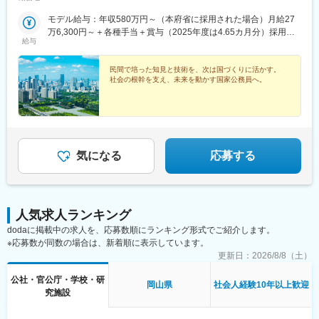
活躍のチャンスもあります。＜勤務地例＞■総務省：総合通信局
（北海道・東北・関東・信越・東海・近畿・九州）■国土交通
モデル給与：年収580万円～（本府省に採用された場合）月給27
省： 本省区分／国土交通省本省 地方整備局・北海道開発局区
万6,300円～＋各種手当＋賞与（2025年度は4.65カ月分）採用時
分／地方整備局管内（東北・関東・北陸・中部・近畿・中国・四
給与
の俸給月額（いわゆる基本給）は、採用された方の経験年数と同
国・九州）または北海道開発局管内■気象庁：気象庁本庁または気
程度の経験年数を有する国家公務員が受ける俸給月額との均衡を
象衛星センター、管区気象台（札幌、仙台、東京、大阪、福
考慮して決定します。※地域手当、本府省業務調整手当、通勤手
民間で培った知見と技術を、次は国づくりに活かす。
岡）、沖縄気象台、地方気象台または測候所※就業場所の変更の範
社会の根幹を支え、未来を動かす国家公務員へ。
当、住居手当、扶養手当、超過勤務手当 等※2026年４月１日現在
囲：各府省の定める場所
の「一般職の職員の給与に関する法律」の規定によるものです。
気になる
応募する
人気求人ランキング
dodaに掲載中の求人を、応募数順にランキング形式でご紹介します。
※応募数が同数の場合は、新着順に表示しています。
更新日：
2026/8/8（土）
公社・官公庁・学校・研
岡山県
社会人経験10年以上歓迎
究施設