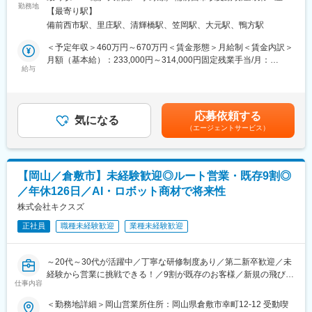
・自分が設計したものが形になっていく
のエンドユーザー様に対する営業活動をご担当いただきます。
勤務地
全面禁煙＜勤務地詳細2＞西部オフィス住所：岡山県浅口市里庄町
・DX事業拡大に向けた知見・ノウハウの蓄積および社内展開
【最寄り駅】
受電設備、空気圧縮機、空調機器、DX関連商材などを取り扱い、
新庄２５６－１ 勤務地最寄駅：山陽本線／里庄駅受動喫煙対策：
※お客様は、製造業が中心です。
備前西市駅、里庄駅、清輝橋駅、笠岡駅、大元駅、鴨方駅
変更の範囲：会社の定める業務
単なる物販にとどまらず、製品導入に向けた提案活動を行ってい
屋内全面禁煙変更の範囲：会社の定める事業所（リモートワーク
ただく業務です。
含む）
＜予定年収＞460万円～670万円＜賃金形態＞月給制＜賃金内訳＞
■部署構成：
お客様の設備計画や課題を把握したうえで、最適な製品・ソリュ
月額（基本給）：233,000円～314,000円固定残業手当/月：
＜ビジネスイノベーション推進室 DXグループ＞
ーションを提案し、導入時から導入後まで、技術職と連携しなが
給与
36,000円～80,000円（固定残業時間20時間0分/月）超過した時間
8名
ら進めていただきます。
外労働の残業手当は追加支給＜月給＞269,000円～394,000円（一
※顧客先は製造業の工場やオフィスが中心です。毎週ではないです
律手当を含む）＜昇給有無＞有＜残業手当＞有＜給与補足＞※ 給
■キャリアパス：
が工場やオフィスが稼働していない土日での勤務があります（振
与については役職により変わります。 入社後の役職については、
最終面接後、これまでのご経験・スキルを総合的に考慮したうえ
応募依頼する
休有）
気になる
これまでのご経験やスキルを十分に考慮し、適切なポジションを
で、チーフ職から部長職までの範囲で、適切な役職をご用意いた
（エージェントサービス）
ご用意いたします。 ■昇給：年1回（昨年6月実績）■賞与：年2回
します。
■取り扱う商材：
（上期12月・下期3月／過去実績4.5～7.2ヶ月分）賃金はあくまで
・FAシステム（ロボットシステム／自動機及び専用機／搬送装置
も目安の金額であり、選考を通じて上下する可能性があります。
■魅力ポイント：
／溶接冶具／印字システム／制御盤等）
月給(月額)は固定手当を含めた表記です。
＜風通しが良く働きやすい職場＞
【岡山／倉敷市】未経験歓迎◎ルート営業・既存9割◎
・ユーティリティ（空調、受変電設備等）
職場は広々とした新しく綺麗なワンフロアで、営業と技術、その
／年休126日／AI・ロボット商材で将来性
・産業用機器（モーター、インバータ、変圧器、空気圧縮機等）
他の部署がコミュニケーション良く働いています。
株式会社キクスズ
置き型社食等も導入し社内コミュニケーションを活発化するだけ
■入社後の流れ：
でなく、企業内保育園も社会に先駆けて常備するなど、人財を大
正社員
職種未経験歓迎
業種未経験歓迎
入社後は、部長やチーフに同行しながら顧客訪問を行い、当社の
事にしている会社です。
お客様や業務内容への理解を深めていただきます（目安：約半
年）。
変更の範囲：会社の定める業務
～20代～30代が活躍中／丁寧な研修制度あり／第二新卒歓迎／未
※顧客理解および双葉電機の仕事の進め方を把握していただくため
経験から営業に挑戦できる！／9割が既存のお客様／新規の飛び込
の期間です。
仕事内容
み・テレアポなし◎／年休126日～
あわせて、インサイドセールス担当者から事務業務についてのレ
＜勤務地詳細＞岡山営業所住所：岡山県倉敷市幸町12-12 受動喫
クチャーを受け、販売管理システムやSFAなどの社内システムの