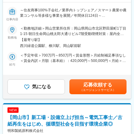
こしも行う。その他不定期でメーカーとの会議あり。
■組織構成：
6月・11月に商品価格改定があるため、直前の5月・10月は価格表
～半分以上が業界未経験スタート～
～住友商事100%子会社／業界内トップシェア／スマート農業や農
作成の業務に時間がかかります。また、11月には翌年度の年間予
社員の前職も、食品会社や車の営業、販売、建築系などばらばら
業コンサル等多様な事業を展開／年間休日124日～
算策定の業務があります。
で、基本的な知識は全て入社後身に付けています。
仕事内容
■業務内容：
■フレックスタイム制
＜勤務地詳細＞岡山営業所住所：岡山県岡山市北区野田屋町1丁目
変更の範囲：会社の定める業務
本州の西日本・四国エリアにて、担当の卸店、小売店等の販売店
清算期間は１ヶ月。
1-15 朝日生命岡山桃太郎大通りビル7階受動喫煙対策：屋内全面
に対する肥料を中心とした農業資材の提案営業業務です。
勤務地
始業及び終業の時刻は労働者の決定に委ねる。標準労働時間は１
禁煙変更の範囲：本文参照
【最寄り駅】
自社製造の肥料の販売を中心とするほか、国内肥料メーカーから
日７時間１５分。
西川緑道公園駅、柳川駅、岡山駅前駅
の仕入品販売もあり、民間の肥料会社の営業スタイルと比較する
フレキシブルタイム（始業）６時～１１時、（終業）１５時～２
と特殊な構造となっております。※顧客との深い信頼関係構築のた
０時、（コアタイム）１１時～１５時
＜予定年収＞700万円～850万円＜賃金形態＞月給制補足事項なし
めに高い営業スキルが求められ、スキルの習得・人間力を磨くこ
＜賃金内訳＞月額（基本給）：420,000円～500,000円＜月給＞
とが出来る業務です。担当エリアへの出張も頻繁にあり、各地域
給与
■弊社の特徴
420,000円～500,000円＜昇給有無＞有＜残業手当＞無＜給与補足
の農業に密着・貢献していただきます。
大手商社の購買力を活かした原料調達～自社工場での製造による
＞※賞与：年2回（過去実績4.7月分）賃金はあくまでも目安の金額
自社品のほか、メーカから仕入れた商品を販売し、販売エリアで
であり、選考を通じて上下する可能性があります。月給(月額)は固
＜詳細＞
ある西日本と四国の農業をサポートしています。
定手当を含めた表記です。
応募依頼する
・既存取引先児への定期訪問・商談（卸点、小売店）
気になる
地域の販売先と連携し、土地柄に合わせた肥料の提案を行ってい
（エージェントサービス）
・土地柄、作物に合わせた自社製造肥料の提案・普及活動
ます。営業担当者のレベルアップのため、資格取得や勉強会も実
・メーカーからの仕入れ品含む幅広い自在の提供
施しています。
・エリア特性に応じた販売戦略の立案
変更の範囲：会社の定める業務
NEW
■時期による業務の違い
【岡山市】新工場・設備立上げ担当～電気工事士／古
秋～春：取引先と商談・受注、その後の出荷。その他、勉強会開
催、展示会参加など。
紙再生をはじめ、循環型社会を目指す環境企業◎
春～夏：試験品を使用した圃場調査と商談。
明和製紙原料株式会社