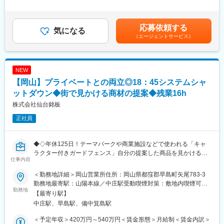
変更の範囲：会社の定める業務
な紙製品へと生まれ変わります。環境保全にも貢献できる、社会
給：年1回（6月）※業績、評価による■賞与：年2回（5月・11月）
に必要とされ続ける仕事です。
※過去実績2.0ヶ月分※提示予定年収には賞与（2.0ヶ月分） を含ん
配送エリアは岡山県内が中心で、長距離運転はありません。決ま
でいます。賃金はあくまでも目安の金額であり、選考を通じて上
応募依頼する
ったルートを回ることが多く、仕事の流れも覚えやすいため、ド
気になる
下する可能性があります。月給(月額)は固定手当を含めた表記で
（エージェントサービス）
ライバー未経験の方も安心してスタートできます。
す。
＜具体的に＞
・岡山県内の商業施設や企業を訪問
NEW
・段ボールや古紙の回収
【岡山】プライベートとの両立◎18：45システムシャ
・古紙の積み込み・運搬
・自社工場での荷降ろし作業
ットダウン◆街で見かける商材の提案◆残業16h
・古紙に混ざった異物の仕分け
株式会社仙台銘板
・車両や作業場の簡単な清掃
正社員
※1日の訪問件数は平均3～5件程度
※岡山市内中心のルート回収がメインです
※フォークリフト作業もありますが、資格は入社後に会社負担で取
◆◇年休125日！テーマパークや商業施設などで使われる「キャ
得できます
ラクター付きガードフェンス」自分の提案した商品を見かける事
仕事内容
も多くあるお仕事です◇◆
■サポート体制：
入社後は先輩社員のトラックに同乗しながら仕事を覚えていただ
＜勤務地詳細＞岡山営業所住所：岡山県都窪郡早島町矢尾783-3
1969年創業の防災、保安用品を扱う老舗商社で、大手・地元建設
きます。
勤務地最寄駅：山陽本線／中庄駅受動喫煙対策：敷地内喫煙可能
会社向けに提案営業をお任せします。
勤務地
運転のコツやルートの回り方はもちろん、安全運転のポイント・
場所あり変更の範囲：会社の定める事業所
【最寄り駅】
■営業内容：
積み込み方法・効率の良い作業の進め方まで丁寧にレクチャーし
中庄駅、早島駅、備中箕島駅
・主にはルート営業として、既存顧客に対して新しい工事現場や
ます。
イベントなどで必要な保安用品の提案を行います
5名の先輩社員がローテーションでサポートするため、さまざまな
＜予定年収＞420万円～540万円＜賃金形態＞月給制＜賃金内訳＞