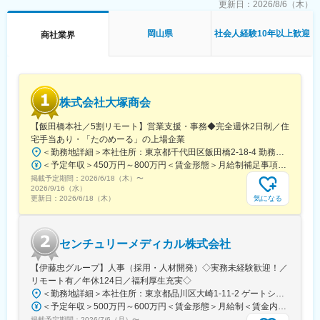
更新日：
2026/8/6（木）
変更の範囲：会社の定める業務
や相談もしやすく、個人主義ではなく協力しながら成果を追う文
化が根付いています。
岡山県
社会人経験10年以上歓迎
商社業界
■やりがい
手掛けた製品は、大手コンビニやスーパー、洋菓子店など全国の
売場に並ぶため、自身の仕事の成果を日常生活の中で実感できる
やりがいがあります。
株式会社大塚商会
また、既製品を販売するだけではなく、商品コンセプトや販売戦
略に合わせて容器を一から企画することも多く、「もっと売れる
【飯田橋本社／5割リモート】営業支援・事務◆完全週休2日制／住
見せ方にしたい」「物流コストを下げたい」「環境対応を進めた
宅手当あり・「たのめーる」の上場企業
い」など、お客様ごとの課題に合わせた提案ができます。
＜勤務地詳細＞本社住所：東京都千代田区飯田橋2-18-4 勤務地最寄駅：中央本線／水道橋駅受動喫煙対策：屋内全面禁煙変更の範囲：会社の定める事業所（リモートワーク含む）
＜予定年収＞450万円～800万円＜賃金形態＞月給制補足事項なし＜賃金内訳＞月額（基本給）：249,000円～475,000円その他固定手当/月：25,000円～45,000円＜月給＞274,000円～520,000円＜昇給有無＞有＜残業手当＞有＜給与補足＞※経験、能力、年齢などを考慮の上、規定により決定賃金はあくまでも目安の金額であり、選考を通じて上下する可能性があります。月給(月額)は固定手当を含めた表記です。
■スキルアップ
掲載予定期間：
食品メーカーやコンビニ関連企業との商談を通じて、顧客課題を
2026/6/18（木）
〜
2026/9/16（水）
引き出し最適な提案を行う力が身につきます。
気になる
更新日：
2026/6/18（木）
また、容器の形状や素材、機能性、コストなど幅広い観点から提
案を行うため、単なる商品提案に留まらない課題解決型営業とし
て成長できる環境です。
センチュリーメディカル株式会社
既製品だけでなく別注品の企画提案にも携わる機会があり、お客
様の要望を形にしていく提案力や調整力を磨くことができます。
【伊藤忠グループ】人事（採用・人材開発）◇実務未経験歓迎！／
リモート有／年休124日／福利厚生充実◇
変更の範囲：会社の定める業務
＜勤務地詳細＞本社住所：東京都品川区大崎1-11-2 ゲートシティ大崎イーストタワー22Ｆ勤務地最寄駅：JR山手線／大崎駅受動喫煙対策：屋内全面禁煙変更の範囲：会社の定める事業所（リモートワーク含む）
＜予定年収＞500万円～600万円＜賃金形態＞月給制＜賃金内訳＞月額（基本給）：300,000円～350,000円＜月給＞300,000円～350,000円＜昇給有無＞有＜残業手当＞有＜給与補足＞上記年収は、あくまで目安であり、前職・経験を考慮し検討させて頂きます。■昇給：あり■賞与：あり※会社業績と個人業績に応じて算定されます。賃金はあくまでも目安の金額であり、選考を通じて上下する可能性があります。月給(月額)は固定手当を含めた表記です。
掲載予定期間：
2026/7/6（月）
〜