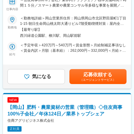
～住友商事100%子会社／業界内トップシェア／標準労働時間７時
間１５分／スマート農業や農業コンサル等多様な事業を展開／月
■はたらき方
仕事内容
平均残業時間16H／年間休日124日～
・残業月平均30h程
・完全週休2日制／土日祝休み／年休124日
＜勤務地詳細＞岡山営業所住所：岡山県岡山市北区野田屋町1丁目
■業務内容：
・年末年始、夏季休暇あり
1-15 朝日生命岡山桃太郎大通りビル7階受動喫煙対策：屋内全面
本州の西日本・四国エリアにて、担当の卸店、小売店等の販売店
勤務地
・賞与3回
禁煙変更の範囲：会社の定める事業所
【最寄り駅】
に対する肥料を中心とした農業資材の提案営業業務です。
西川緑道公園駅、柳川駅、岡山駅前駅
自社製造の肥料の販売を中心とするほか、国内肥料メーカーから
■教育体制 ＼未経験でも安心／
の仕入品販売もあり、民間の肥料会社の営業スタイルと比較する
・入社後は先輩との同行営業からスタート
＜予定年収＞420万円～540万円＜賃金形態＞月給制補足事項なし
と特殊な構造となっております。※顧客との深い信頼関係構築のた
・半年～1年は研修期間として、すぐに一人で任せることはありま
＜賃金内訳＞月額（基本給）：262,000円～332,000円＜月給＞
めに高い営業スキルが求められ、スキルの習得・人間力を磨くこ
給与
せん
262,000円～332,000円＜昇給有無＞有＜残業手当＞有＜給与補足
とが出来る業務です。担当エリアへの出張も頻繁にあり、各地域
・専門知識はメーカー勉強会・社内勉強会で基礎から習得
＞その他、当社規程に基づき各種手当支給あり。※賞与：年2回
の農業に密着・貢献していただきます。
・技術説明はメーカー担当や設計スタッフが同行するため安心◎
（過去実績4.0月分）賃金はあくまでも目安の金額であり、選考を
・製品知識は実務を通じて自然に身につきます
通じて上下する可能性があります。月給(月額)は固定手当を含めた
応募依頼する
＜詳細＞
気になる
表記です。
（エージェントサービス）
・既存取引先児への定期訪問・商談（卸点、小売店）
■本ポジションの魅力：
・土地柄、作物に合わせた自社製造肥料の提案・普及活動
◇業務設計は個人にお任せしているので自由度高く業務を進行可
・メーカーからの仕入れ品含む幅広い自在の提供
能◎
・エリア特性に応じた販売戦略の立案
◇有給取得率の増加や残業削減などに積極的に取り組んでおり、
NEW
中途入社者の入社後定着率80%以上です。
【岡山】肥料・農業資材の営業（管理職）◇住友商事
■時期による業務の違い
◇完全週休二日制（土日祝休み）、年間休日124日でプライベー
秋～春：取引先と商談・受注、その後の出荷。その他、勉強会開
100%子会社／年休124日／業界トップシェア
トとの両立が可能です。
催、展示会参加など。
※万が一、休日出勤が発生した場合には代休を取得いただいていま
住商アグリビジネス株式会社
春～夏：試験品を使用した圃場調査と商談。
す。(年に数回程度)
正社員
通年 ：販売先とのコミュケーションを取り、新規案件の掘り起