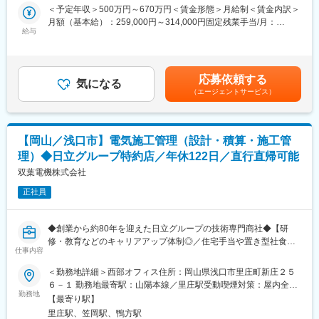
を募集いたします。
＜予定年収＞500万円～670万円＜賃金形態＞月給制＜賃金内訳＞
につけ、資格取得もサポートされるため成長意欲が活かせます。
月額（基本給）：259,000円～314,000円固定残業手当/月：
■業務内容：
給与
40,000円～80,000円（固定残業時間20時間0分/月）超過した時間
■教育体制
当社では、電気工事に関する設計から積算、さらには工事全体の
外労働の残業手当は追加支給＜月給＞299,000円～394,000円（一
入社後は先輩社員がマンツーマンで指導。業務に必要な専門知識
取り纏めまで、幅広い業務をご担当いただきます。
律手当を含む）＜昇給有無＞有＜残業手当＞有＜給与補足＞※ 給
や資格は働きながら取得でき、費用も会社が全額負担します。
具体的には、建物や工場などの各種設備における電気設備の設計
与については役職により変わります。 入社後の役職については、
応募依頼する
を行い、その後、設計内容に基づいて必要な資材や機器、工事費
気になる
これまでのご経験やスキルを十分に考慮し、適切なポジションを
■就業環境
（エージェントサービス）
用などを正確に積算し、プロジェクト全体のコスト管理に貢献し
ご用意いたします。 ■昇給：年1回（昨年6月実績）■賞与：年2回
完全週休2日制で年間休日127日、残業もほぼ発生しないためワー
ていただきます。さらに、実際の施工段階では、現場における工
（上期12月・下期3月／過去実績4.5～7.2ヶ月分）賃金はあくまで
クライフバランスを大切にできます。各拠点とも車通勤可能で駐
程管理や品質管理、安全管理などを含む工事全体のマネジメント
も目安の金額であり、選考を通じて上下する可能性があります。
車場も完備。
を担っていただきます。協力会社や関係各所との調整を図りなが
月給(月額)は固定手当を含めた表記です。
【岡山／浅口市】電気施工管理（設計・積算・施工管
ら、円滑な工事の進行と高品質な施工の実現を目指していただく
■想定されるキャリアパス
理）◆日立グループ特約店／年休122日／直行直帰可能
重要なポジションです。
実力次第で20代・30代からの早期キャリアアップが可能。希望や
双葉電機株式会社
適性によっては、将来的に海外出張や新規事業への挑戦も可能で
■業務詳細：
す。
正社員
（1）各部署からのご依頼を受付
社内の各部署より、電気設備や制御に関するご依頼をいただきま
■企業の特徴/魅力
す。
創業70年超の安定した企業基盤と、誠実な営業スタイルが強み。
◆創業から約80年を迎えた日立グループの技術専門商社◆【研
（2）現地調査・お打ち合わせ
個々の成長を大切にし、チームワークで成果を追求する社風で
修・教育などのキャリアアップ体制◎／住宅手当や置き型社食等
現場にて状況を確認し、お客様と詳細な打ち合わせを行います。
仕事内容
す。
長期就業しやすさ◎】
（3）お見積書の作成
＜勤務地詳細＞西部オフィス住所：岡山県浅口市里庄町新庄２５
内容に応じて、工事や設計にかかる費用を算出し、お見積書を作
変更の範囲：会社の定める業務
■募集背景：
６－１ 勤務地最寄駅：山陽本線／里庄駅受動喫煙対策：屋内全面
成いたします。
当社では、工事現場の施工管理業務を中心に、電気・設備工事に
勤務地
禁煙変更の範囲：会社の定める事業所（リモートワーク含む）
※比較的シンプルな案件については、営業担当が見積作成まで対応
【最寄り駅】
関する見積書の作成、積算、図面の作成などを担当していただけ
する場合もございます。
里庄駅、笠岡駅、鴨方駅
る方を募集しています。