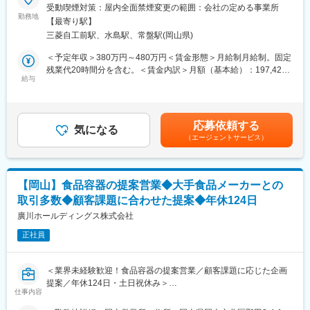
様へ制御機器や産業用ロボット、電子部品の提案を行う専門商社
受動喫煙対策：屋内全面禁煙変更の範囲：会社の定める事業所
です。今回募集する営業職では、主に製造業のお客様に対して機
勤務地
【最寄り駅】
械制御パーツや産業機器の提案営業を担当いただきます。既存顧
三菱自工前駅、水島駅、常盤駅(岡山県)
客を中心に、深い信頼関係の構築と課題解決型の営業活動を行っ
ていただきます。
＜予定年収＞380万円～480万円＜賃金形態＞月給制月給制。固定
残業代20時間分を含む。＜賃金内訳＞月額（基本給）：197,422
■業務詳細
給与
円～319,902円その他固定手当/月：23,000円固定残業手当/月：
・担当エリア内の既存顧客（20～30社）への定期訪問
32,578円～57,098円（固定残業時間20時間0分/月）超過した時間
・制御盤部品（ブレーカー、インバーター、スイッチ等）や産業
外労働の残業手当は追加支給＜月給＞253,000円～400,000円（一
用ロボットの提案、設備更新・保守（リプレース・部品交換）提
律手当を含む）＜昇給有無＞有＜残業手当＞有＜給与補足＞モデ
応募依頼する
案
気になる
ル年収例：25歳380万円、30歳550万円、35歳660万円。賞与・
（エージェントサービス）
・省エネや効率化のためのLED化など改善提案
諸手当を含む。賞与：年2回（7月・12月）賞与の算定基準は固定
・日々のコミュニケーションを通じた顧客課題のヒアリングと、
残業代を含む月額給与ベースとします。賃金はあくまでも目安の
メーカーと連携した情報提供・フィードバック
金額であり、選考を通じて上下する可能性があります。月給(月額)
・お客様からの要望や問い合わせ対応、新商品情報の案内
は固定手当を含めた表記です。
【岡山】食品容器の提案営業◆大手食品メーカーとの
取引多数◆顧客課題に合わせた提案◆年休124日
■扱うサービス
制御機器、産業用ロボット、電子部品など約500社以上のメーカ
廣川ホールディングス株式会社
ー製品を幅広く取り扱い、お客様のニーズに合わせて最適な提案
正社員
を実現します。
■組織構成
＜業界未経験歓迎！食品容器の提案営業／顧客課題に応じた企画
全社118名規模の組織で、営業担当は各エリアごとに担当を持
提案／年休124日・土日祝休み＞
ち、チームで連携しながら活動しています。
仕事内容
■業務内容