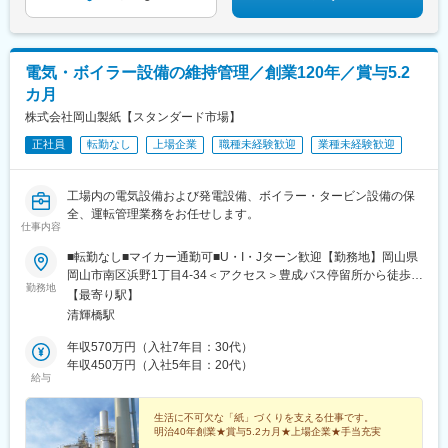
電気・ボイラー設備の維持管理／創業120年／賞与5.2
カ月
株式会社岡山製紙【スタンダード市場】
正社員
転勤なし
上場企業
職種未経験歓迎
業種未経験歓迎
工場内の電気設備および発電設備、ボイラー・タービン設備の保
全、運転管理業務をお任せします。
仕事内容
■転勤なし■マイカー通勤可■U・I・Jターン歓迎【勤務地】岡山県
岡山市南区浜野1丁目4-34＜アクセス＞豊成バス停留所から徒歩
勤務地
10分＜受動喫煙対策＞敷地内喫煙可能場所あり
【最寄り駅】
清輝橋駅
年収570万円（入社7年目：30代）
年収450万円（入社5年目：20代）
給与
生活に不可欠な「紙」づくりを支える仕事です。
明治40年創業★賞与5.2カ月★上場企業★手当充実