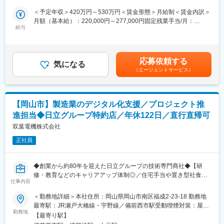
（4）設計業務
主な業務内容は、現場の進行管理や安全管理に加え、工事に必要
＜予定年収＞420万円～530万円＜賃金形態＞月給制＜賃金内訳＞
受注が決定した案件については、電気設備や制御システムの設計
な図面作成、コストの見積もり（積算）業務など、施工計画から
月額（基本給）：220,000円～277,000円固定残業手当/月：
を行います。
実行まで幅広い領域をカバーします。
給与
35,000円～43,000円（固定残業時間20時間0分/月）超過した時間
公共案件の場合は、既存の図面をもとにCADソフトで図面を作成
現場の状況を正確に把握し、スムーズな工事進行を支える重要な
外労働の残業手当は追加支給＜月給＞255,000円～320,000円（一
いたします。
ポジションです。
律手当を含む）＜昇給有無＞有＜残業手当＞有＜給与補足＞※ 給
（5）製作
お客様は、製造業の工場やオフィスが中心で、現場ごとに異なる
与については役職により変わります。 入社後の役職については、
設計図に基づき、必要な制御盤や配線部材などの製作を行いま
応募依頼する
ニーズに対応する柔軟性と調整力が求められます。
気になる
これまでのご経験やスキルを十分に考慮し、適切なポジションを
す。
（エージェントサービス）
これまでのご経験を活かし、安全と品質の両立を目指した現場づ
ご用意いたします。 ■昇給：年1回（昨年6月実績）■賞与：年2回
（6）工事の実施
くりに積極的に取り組んでいただける方をお待ちしております。
（上期12月・下期3月／過去実績4.5～7.2ヶ月分）賃金はあくまで
現場での施工を行います。工事の規模に応じて、社内で対応する
も目安の金額であり、選考を通じて上下する可能性があります。
場合と、外部の電気業者と連携する場合がございます。
■業務内容：
月給(月額)は固定手当を含めた表記です。
（7）試運転・動作確認
【岡山市】製造業のデジタル化支援／プロジェクト推
・クライアントとの打ち合わせから現場管理まで、施工管理業務
施工完了後、システムの試運転を行い、正常に動作するかを確認
進担当◆日立グループ特約店／年休122日／直行直帰可
全般をお任せします
いたします。
・電気や設備工事に関する見積作成、積算、図面作成など、幅広
双葉電機株式会社
（8）完成・お引き渡し
い業務に携わっていただけます
すべての工程が完了した後、お客様へ設備をお引き渡しいたしま
正社員
・大手ゼネコンとは異なり、長期間にわたる現場拘束はほとんど
す。
ありません。
※エリア：基本は岡山県内
※お客様は、製造業の工場やオフィスが中心です。土日に勤務が発
◆創業から約80年を迎えた日立グループの技術専門商社◆【研
生した場合は、代休を取得できる体制を整えています。
■部署構成：
修・教育などのキャリアアップ体制◎／住宅手当や置き型社食等
※営業エリア：岡山県西部エリア
仕事内容
＜電気・制御システム部＞10名
長期就業しやすさ◎】
＜勤務地詳細＞本社住所：岡山県岡山市南区福成2-23-18 勤務地
■部署構成：
変更の範囲：会社の定める業務
■募集背景：
最寄駅：JR瀬戸大橋線・宇野線／備前西市駅受動喫煙対策：屋内
＜環境エンジニアリング部 二部＞
当社では現在、GX／DX事業を「今後成長していくための柱の一
勤務地
全面禁煙変更の範囲：会社の定める事業所（リモートワーク含
6人（男4人女2人）
【最寄り駅】
つ」と位置づけ、本格的な事業化に向けた取り組みを進めていま
む）