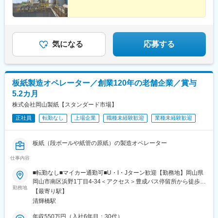
気になる
応募する
板紙製造オペレーター／創業120年の老舗企業／賞与
5.2カ月
株式会社岡山製紙【スタンダード市場】
正社員
転勤なし
上場企業
職種未経験歓迎
業種未経験歓迎
板紙（段ボールや紙管の原紙）の製造オペレーター
仕事内容
■転勤なし■マイカー通勤可■U・I・Jターン歓迎【勤務地】岡山県
岡山市南区浜野1丁目4-34＜アクセス＞豊成バス停留所から徒歩
勤務地
10分＜受動喫煙対策＞敷地内喫煙可能場所あり
【最寄り駅】
清輝橋駅
年収550万円（入社6年目：30代）