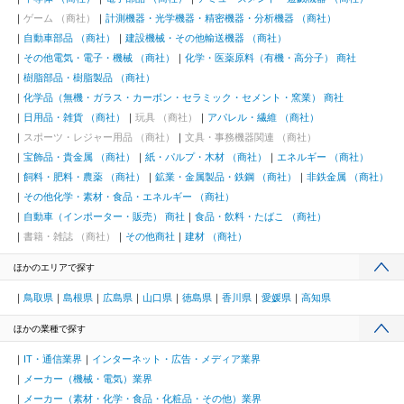
ゲーム （商社）
計測機器・光学機器・精密機器・分析機器 （商社）
自動車部品 （商社）
建設機械・その他輸送機器 （商社）
その他電気・電子・機械 （商社）
化学・医薬原料（有機・高分子） 商社
樹脂部品・樹脂製品 （商社）
化学品（無機・ガラス・カーボン・セラミック・セメント・窯業） 商社
日用品・雑貨 （商社）
玩具 （商社）
アパレル・繊維 （商社）
スポーツ・レジャー用品 （商社）
文具・事務機器関連 （商社）
宝飾品・貴金属 （商社）
紙・パルプ・木材 （商社）
エネルギー （商社）
飼料・肥料・農薬 （商社）
鉱業・金属製品・鉄鋼 （商社）
非鉄金属 （商社）
その他化学・素材・食品・エネルギー （商社）
自動車（インポーター・販売） 商社
食品・飲料・たばこ （商社）
書籍・雑誌 （商社）
その他商社
建材 （商社）
ほかのエリアで探す
鳥取県
島根県
広島県
山口県
徳島県
香川県
愛媛県
高知県
ほかの業種で探す
IT・通信業界
インターネット・広告・メディア業界
メーカー（機械・電気）業界
メーカー（素材・化学・食品・化粧品・その他）業界