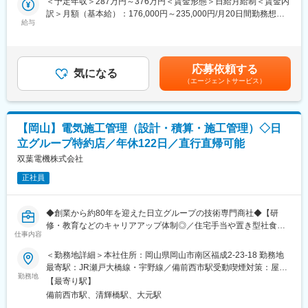
＜予定年収＞287万円～376万円＜賃金形態＞日給月給制＜賃金内
研修に非常に力を入れており、合同研修のほか、3か月程度（業務
訳＞月額（基本給）：176,000円～235,000円/月20日間勤務想定
研修1か月→事務研修1か月→営業1か月）しっかりOJTでも教える
■業務詳細
給与
その他固定手当/月：18,000円＜想定月額＞194,000円～253,000
ため未経験の方も安心です。実際に異業界からの転職者の方が多
・既存顧客への定期的な訪問や提案活動
円＜昇給有無＞有＜残業手当＞有＜給与補足＞営業手当7,000円
く活躍しています
・お客様との信頼関係の構築、課題のヒアリング
住宅手当:6,000円 地域手当:5,000円賃金はあくまでも目安の金額
・商品の受注・発注・納品対応
であり、選考を通じて上下する可能性があります。月給(月額)は固
■キャリアパス：メンバー→主任→係長→所長というキャリアパス
応募依頼する
・見積書や提案資料等の作成
気になる
定手当を含めた表記です。
があります。社員の自律性を重視しており、30代前半の若手でも
（エージェントサービス）
・事務スタッフやメーカー担当者と連携した業務推進
営業所長を目指せ、年齢社歴関係なく活躍できる環境です。成果
・営業所や支店ごとに異なる営業スタイル
に応じて年収UPが可能です。
【玉野営業所】
■組織風土：昭和44年創業と歴史はありますが、若手の社員も多
作業服で現場へ。塗料の配達などを通じて、お客様と深く触れ合
く活躍しています。財務状況は社内に共有され、社員全員が経営
【岡山】電気施工管理（設計・積算・施工管理）◇日
います！
に関わってほしいという文化があり、その背景からすべての株の7
立グループ特約店／年休122日／直行直帰可能
・日々の業務を効率的に進め、残業はほぼなし
割は社員持ち株制で社員が持っています
・資格取得費用は全額会社が負担し、専門性を高められる環境
双葉電機株式会社
変更の範囲：会社の定める業務
正社員
■扱うサービス
主に工業用塗料や関連資材などの提案・販売を担当します。
◆創業から約80年を迎えた日立グループの技術専門商社◆【研
■組織構成
修・教育などのキャリアアップ体制◎／住宅手当や置き型社食等
20代から50代まで幅広い年齢層が活躍し、中途入社者も多く、社
仕事内容
長期就業しやすさ◎】
歴や年齢に関係なくフラットな雰囲気。個人プレーではなく、チ
＜勤務地詳細＞本社住所：岡山県岡山市南区福成2-23-18 勤務地
ームで協力し合う文化が根付いています。
■募集背景：
最寄駅：JR瀬戸大橋線・宇野線／備前西市駅受動喫煙対策：屋内
当社では、2030年の事業目標達成に向けた体制強化を進めてお
勤務地
全面禁煙変更の範囲：会社の定める事業所（リモートワーク含
■業務の魅力
【最寄り駅】
り、電気制御システム部においても、より高度な技術対応力と柔
む）
営業ノルマなしでお客様とじっくり信頼を築ける点、残業がほぼ
備前西市駅、清輝橋駅、大元駅
軟な施工体制の構築を目指しています。これに伴い、新たな仲間
なくプライベートも充実できる点が特徴。未経験から専門性を身