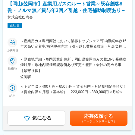
を豊かにし、企業の活動を実り多きものとし、常に品質向上を追
【岡山/笠岡市】産業用ガスのルート営業～既存顧客8
工場設備の点検・保全・修繕対応
求しています。また、沖縄をはじめとする国内から国外の都市へ
外部業者との折衝、工事立ち会い
割・ノルマ無／賞与年3回／引越・住宅補助制度あり～
とビジネスを展開し、古紙を媒体に、世界で新たな可能性を見つ
けるため、新用途開発に挑戦し続けています。
株式会社巴商会
【将来的にお任せしたい業務】
正社員
新規設備・施設の構想、仕様検討
変更の範囲：会社の定める業務
新規工場・事業に伴う設備設計・導入
建築・土木・電気分野を横断する技術検討
～産業用ガス専門商社において業界トップシェア/平均勤続年数16
新規事業プロジェクトへの参画
年の高い定着率/福利厚生充実（引っ越し費用＆敷金・礼金負担、
仕事内容
住宅手当等）/ノルマなし/残業10時間程度/土日祝休み/～
■入社後の流れ：
できる範囲から少しずつ業務をお任せしていきます。マンツーマ
＜勤務地詳細＞笠岡営業所住所：岡山県笠岡市みの越19-3 受動喫
■ポジション概要：
ンで丁寧にお教えしますので、安心して働ける環境です。まずは
煙対策：敷地内喫煙可能場所あり変更の範囲：会社の定める事業
∟本ポジションでは既存のお客様を中心に、ガスボンベの納品を
勤務地
設備のメンテナンスなど、取り組みやすい業務からスタートし、
所
【最寄り駅】
行ないながら、産業用ガスおよび関連商品の提案をお任せいたし
徐々に工場全体に関わる案件にも携わっていただきます。
笠岡駅
ます。
※簡単な作業は社内で対応し、専門性が必要な内容は業者へ依頼し
★お客様は既存顧客が8割。半導体/食品/自動車/医療機関/官公庁/
ています。
＜予定年収＞400万円～650万円＜賃金形態＞月給制補足事項なし
民間研究所など幅広く取引を行なっています。
＜賃金内訳＞月額（基本給）：223,000円～380,000円＜月給＞
【産業ガスとは…】
給与
またすぐにすべてを任せることはありません。
223,000円～380,000円＜昇給有無＞有＜残業手当＞有＜給与補足
LPガスや都市ガス以外の、モノづくりを支えるガス全般を指しま
現在在籍するベテラン技術者と共に学びながら、将来、当社の新
＞■昇給：年1回（4月）■賞与：年3回（6月・8月・12月） 昨年賞
す。古くから様々な業界で活用されています。
たな事業を技術面から支える存在に成長していただくことを期待
与実績4.9ヶ月■総合職(グローバル)手当：20,000円～■社宅制度：
しています。
家賃補助有り（法人契約・年齢制限無し）■引越サポート：入社や
応募依頼する
＜1日の業務の流れ＞
気になる
転勤に合わせた転居費用を会社負担（引越代、アパート契約金）
（エージェントサービス）
前日までに届いた注文を確認。トラックにボンベを積み込み、担
■当社について：
賃金はあくまでも目安の金額であり、選考を通じて上下する可能
当の既存顧客先へ納品します。お客様とコミュニケーションを取
当社は、創業から70年の歴史で培われた技術をベースに、”価値あ
性があります。月給(月額)は固定手当を含めた表記です。
りながら、信頼関係を深めます。また、「設備の入れ替えを予定
る古紙”をサービスとして提供しています。“ウェイストペーパ