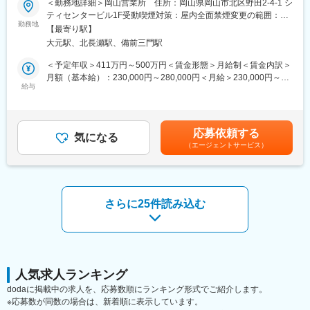
＜勤務地詳細＞岡山営業所 住所：岡山県岡山市北区野田2-4-1 シ
■業務の魅力
コンビニやスーパーで販売されるスイーツ・パン・おにぎり・惣
ティセンタービル1F受動喫煙対策：屋内全面禁煙変更の範囲：会
既存顧客中心の営業スタイルで、お客様との信頼関係をじっくり
菜・冷凍食品などの食品容器の提案営業をお任せします。
勤務地
社の定める事業所
築くことができる環境です。メーカーに縛られない柔軟な提案力
【最寄り駅】
単なる既製品の販売ではなく、お客様の商品コンセプトや売り
が強みであり、提案の幅が広がります。
大元駅、北長瀬駅、備前三門駅
場、物流工程まで踏まえながら、容器の形状・機能・素材・コス
トを企画提案するポジションです。
＜予定年収＞411万円～500万円＜賃金形態＞月給制＜賃金内訳＞
■教育体制
月額（基本給）：230,000円～280,000円＜月給＞230,000円～
入社後は本社研修やOJT（先輩同行）、メーカー研修など充実し
■業務詳細
給与
280,000円＜昇給有無＞有＜残業手当＞有＜給与補足＞※ご経験に
た教育制度があり、未経験の方でも営業スキルを基礎から身につ
・既存顧客への提案営業（食品メーカー・包装資材商社など）
よって提示年収は変更になる場合があります。※記載の想定年収
けられます。フォロー体制も整っており、相談しやすい社風で
・新商品の販売やリニューアルに伴う容器の企画提案
は、残業20時間/月分の残業代を含んでおります。■賞与実績：初
す。
・形状や素材、機能性、コストなどを踏まえた課題解決提案
年度は年2回、2年目～年3回（決算賞与有）■昇給：年1回 賃金は
応募依頼する
・協力会社や工場との調整、試作・量産化サポート
気になる
あくまでも目安の金額であり、選考を通じて上下する可能性があ
■就業環境
（エージェントサービス）
・納品後のフォローおよび追加提案
ります。月給(月額)は固定手当を含めた表記です。
年間休日121日+計画有休4日、完全週休2日制（土日祝）、残業は
月平均16時間と働きやすい環境です。マイカー通勤可、転勤は当
■入社後の流れ
面ありません。
入社後はOJTを中心に商品知識や業界知識を習得していただきま
す。
さらに25件読み込む
■想定されるキャリアパス
まずは先輩社員との同行を通じて顧客理解や提案方法を学び、そ
営業として経験を積み、将来的にはリーダーや管理職などキャリ
の後徐々に担当顧客を引き継ぎます。
アアップの機会も豊富です。
商品勉強会や工場との連携機会も多く、容器や製造工程に関する
知識を実践的に身につけられる環境です。
■企業の特徴/魅力
60年以上黒字経営を継続する安定企業で、約1,600社との取引実
■組織について
人気求人ランキング
績があります。福利厚生も充実しており、社員一人ひとりが長く
担当顧客への提案方法や営業アプローチは各営業に大きく任され
dodaに掲載中の求人を、応募数順にランキング形式でご紹介します。
安心して働ける環境が整っています。
ており、自身の強みを活かした営業活動が可能です。
※応募数が同数の場合は、新着順に表示しています。
一方で、目標はチーム単位で設定されているため、ノウハウ共有