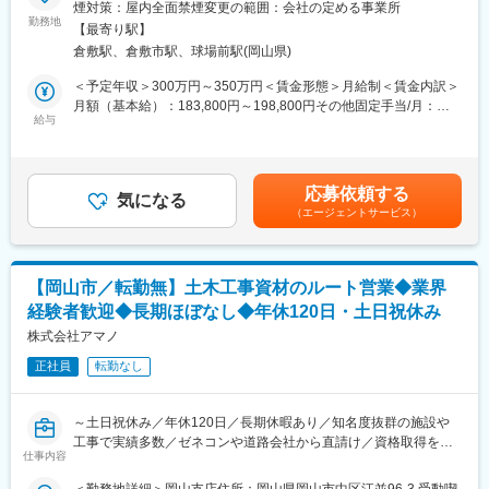
＼こんな方におすすめ！ ／
煙対策：屋内全面禁煙変更の範囲：会社の定める事業所
操作を習得していただきます。
・営業職として成長したいという意欲をお持ちの方
勤務地
その後は、既存顧客からの引合い対応を中心に、徐々に実務をお
【最寄り駅】
・同じ作業の繰り返しに物足りなさを感じている方
任せしていきます。
倉敷駅、倉敷市駅、球場前駅(岡山県)
・将来に役立つスキルを身につけたい方
経験を積みながら業務の幅を広げ、将来的には担当顧客を持ち、
・人と関わる仕事でキャリアアップしたい方
＜予定年収＞300万円～350万円＜賃金形態＞月給制＜賃金内訳＞
営業担当として独り立ちしていただくことを想定しています。
月額（基本給）：183,800円～198,800円その他固定手当/月：
■業務概要
給与
40,000円＜月給＞223,800円～238,800円＜昇給有無＞有＜残業手
■魅力ポイント：
当社の営業所にて、法人向けルート営業をお任せします。
当＞有＜給与補足＞※経験、スキル、年齢を考慮の上、当社社規定
＜製造現場を支え、ものづくり業界に貢献できる実感＞
製造業などの法人向けに産業機器関連商品を提案するポジション
により決定■昇給：年1回（10月）■賞与：年2回（7月・12月）■
FAシステムやユーティリティ設備、産業用機器は、製造現場の生
です。
地域手当：・関西ブロック／20,000円・中国ブロック／5,000円■
産性や品質、安全性を支える重要な要素です。
応募依頼する
9割が既存のお客様への営業で、新規の飛び込みやテレアポはあり
気になる
モデル年収：30代／営業職／約550万円賃金はあくまでも目安の
ロボットシステムや自動機、搬送装置、受変電設備、空気圧縮機
（エージェントサービス）
ません。
金額であり、選考を通じて上下する可能性があります。月給(月額)
など、幅広い商材を通じて、お客様の「ものづくり」を根幹から
営業未経験の方も安心してスタートできる環境を整えています。
は固定手当を含めた表記です。
支える役割を担います。単なる製品販売にとどまらず、お客様の
課題やニーズを汲み取り、最適なシステムや設備を提案できる点
■職務詳細
が大きなやりがいです。自ら関わった設備やシステムが実際に工
【岡山市／転勤無】土木工事資材のルート営業◆業界
・既存取引先への訪問
場で稼働し、生産現場の改善や効率化につながった瞬間には、大
経験者歓迎◆長期ほぼなし◆年休120日・土日祝休み
・ 商品提案（1日5～10件）
きな達成感を味わうことができます。
・納品時の訪問を通じた課題ヒアリング
株式会社アマノ
・見積作成、受発注、配送対応
変更の範囲：会社の定める業務
正社員
転勤なし
・AI、ロボットなど幅広い商材の提案
■組織体制
～土日祝休み／年休120日／長期休暇あり／知名度抜群の施設や
入社後3ヶ月は専属の教育担当がつき、 商材理解から取引先の引
工事で実績多数／ゼネコンや道路会社から直請け／資格取得を応
き継ぎまで丁寧にサポートします。
仕事内容
援／設計段階から関わり、権限がある立場で仕事～
内勤業務や商材メーカーとのリモート打ち合わせも行いながら、