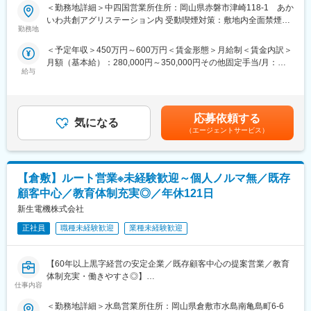
物産地ネットワークを作り、季節ごとに産地を分散させ、食品の
＜勤務地詳細＞中四国営業所住所：岡山県赤磐市津崎118-1 あか
■実績：
変更の範囲：会社の定める業務
安定供給・安定価格を実現しています。
いわ共創アグリステーション内 受動喫煙対策：敷地内全面禁煙変
ピースウィング広島（サンフレッチェ広島スタジアム）、広島駅
■業務詳細：
勤務地
更の範囲：会社の定める事業所
周辺再開発、東広島／呉道路黒瀬地区、呉市新庁舎、
・法人営業：全国のカットサラダ、サンドイッチ、惣菜などを取
MAZDAZoom-Zoomスタジアム
＜予定年収＞450万円～600万円＜賃金形態＞月給制＜賃金内訳＞
り扱っている青果加工食品製造メーカーの営業を担当します。
豊洲新市場：青果棟ほか建設工事、都庁第二庁舎改修工事、千葉
月額（基本給）：280,000円～350,000円その他固定手当/月：
・仕入営業：全国農業生産団体などの方と契約し買い付けを行い
県内メガソーラー工事、下関北バイパス武久地区ほか
給与
20,000円＜月給＞300,000円～370,000円＜昇給有無＞有＜残業手
ます。
当＞有＜給与補足＞※能力に応じ変動します。※別途残業手当が含
・営業先：量販店、食品ベンダー企業（問屋など）
■当社の特徴：
まれます。■昇給年1回（4月）■賞与2回（6月・12月）賃金はあく
■同社の存在意義：
建設（土木・建築）業界と建材メーカーを結ぶ建材総合商社で
までも目安の金額であり、選考を通じて上下する可能性がありま
ＭＣプロデュースは、「農を活かす」という企業理念の下、全国
応募依頼する
す。1926年に石炭／コークス等燃料の販売を手掛ける個人商店と
気になる
す。月給(月額)は固定手当を含めた表記です。
に広がる生産者と、メーカーとを直接結びつける新しい青果物取
（エージェントサービス）
して創業しました。営業が受注した案件を引き継ぎ、資材の手配
引をプロデュースする会社です。年間を通して全国の複数産地と
から工事スケジュールの作成、現場の職人指導・監督、まで現場
契約することで安定した供給を計り、また栽培から出荷までの履
に関する業務にトータルに携わっていきます。また、図面に従っ
歴情報の一元化、産地からお客様までの温度管理、弊社センター
て、施工だけを請け負うことをメイン事業としていません。材料
【倉敷】ルート営業※未経験歓迎～個人ノルマ無／既存
での検品によって鮮度と品質の高い青果物を提供しています。供
の手配から施工まで、自社で責任を持って手がける一貫体制を整
給者である生産者、顧客である青果物の実需家様の要望をよく聞
顧客中心／教育体制充実◎／年休121日
えています。
き出し、両者の満足度を高める方法を関係者全員と話しながら見
新生電機株式会社
付けて行くのが我々の仕事です。
変更の範囲：会社の定める業務
正社員
職種未経験歓迎
業種未経験歓迎
変更の範囲：会社の定める業務
【60年以上黒字経営の安定企業／既存顧客中心の提案営業／教育
体制充実・働きやすさ◎】
仕事内容
■業務概要
当社は医療、工業、農業、食品、教育分野など多様な業界のお客
＜勤務地詳細＞水島営業所住所：岡山県倉敷市水島南亀島町6-6