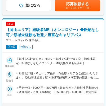
代と幅広く、先輩後輩問わず助け合う職場です。
支給となります。賃金はあくまでも目安の金額であり、選考を通
応募依頼する
■入社後の流れ：
気になる
じて上下する可能性があります。月給(月額)は固定手当を含めた表
■研修制度：
（エージェントサービス）
フォークリフト運転免許など、重機を扱うにあたって免許が必要
記です。
★資格取得支援を通してスキルUP可能！★
となりますが、免許や資格は入社時に取得していなくても問題あ
拠点により異なりますが、入社3年を目安に
りません。社内規定に資格取得の一部補助があるため、仕事をし
■各ガス供給設備の保守点検立会業務
ながら取得も可能です。
NEW
■高圧ガス配管工事の現場監督として施工管理者にも挑戦！
■当社の強み：
資格を取得するための講習などもあり、一生モノのスキルが身に
【岡山エリア】経験者MR（オンコロジー）◆転勤なし
当社はステンレス・アルミなどの非鉄金属のスクラップを主に扱
付きます。
っており、特に銅に強みを持っています。
可／領域未経験も歓迎／豊富なキャリアパス
電気自動車や再生可能エネルギーの設備やインフラにおいて、導
フラームジャパン株式会社
変更の範囲：会社の定める業務
電率の高い銅素材の需要は、脱炭素資源として需要が高まってい
正社員
転勤なし
ます。
そのような外部環境を追い風に当社は売上を伸ばしており、国内
のみならず輸出入も積極的に行っています。
【領域未経験からオンコロジー領域を経験できる◎／勤務地固
2025年には岡山市内に新工場桃太郎ヤードが完成し、さらなる業
定・転勤なしも可／ブランク・MR資格失効も応募可】
績拡大に向けて尽力しています。
仕事内容
【はじめに】
変更の範囲：会社の定める業務
＜勤務地詳細＞岡山エリア住所：岡山県エリアをご担当いただき
今回は、オンコロジー領域を担当いただくMRを募集します。MR
ます。 受動喫煙対策：屋内喫煙可能場所あり変更の範囲：会社の
資格が失効している方やブランクがある方も応募いただけます。
勤務地
定める事業所
＜予定年収＞600万円～800万円＜賃金形態＞月給制補足事項なし
【業務内容】
＜賃金内訳＞月額（基本給）：250,000円～400,000円固定残業手
■新薬投入時のプロモーション
給与
当/月：80,000円（固定残業時間40時間0分/月～40時間0分/月）超
■既存品の市場拡大
過した時間外労働の残業手当は追加支給＜月給＞330,000円～
■病院市場攻略 等
480,000円（一律手当を含む）＜昇給有無＞有＜残業手当＞有＜
※各製薬企業の戦略にしたがい、上記の業務に取り組み、しっかり