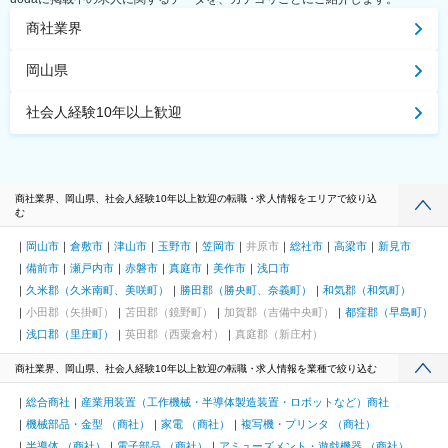
商社業界
岡山県
社会人経験10年以上歓迎
商社業界、岡山県、社会人経験10年以上歓迎の転職・求人情報をエリアで絞り込
む
岡山市
倉敷市
津山市
玉野市
笠岡市
井原市
総社市
高梁市
新見市
備前市
瀬戸内市
赤磐市
真庭市
美作市
浅口市
久米郡（久米南町、美咲町）
勝田郡（勝央町、奈義町）
和気郡（和気町）
小田郡（矢掛町）
苫田郡（鏡野町）
加賀郡（吉備中央町）
都窪郡（早島町）
浅口郡（里庄町）
英田郡（西粟倉村）
真庭郡（新庄村）
商社業界、岡山県、社会人経験10年以上歓迎の転職・求人情報を業種で絞り込む
総合商社
産業用装置（工作機械・半導体製造装置・ロボットなど）商社
機械部品・金型 （商社）
家電 （商社）
複写機・プリンタ （商社）
半導体 （商社）
電子部品 （商社）
アミューズメント・遊戯機器 （商社）