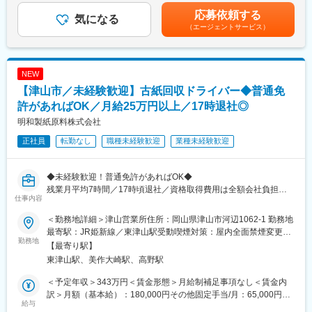
給与補足＞※給与詳細は経験・能力・資格等を踏まえて同社規定に
とクライアントとの信頼関係を築いていきます。
応募依頼する
気になる
より決定■昇給：年1回■年収例：・718万円／28歳／年俸500万円
（エージェントサービス）
＋営業日当＋インセンティブ（未経験入社4年目）賃金はあくまで
【CSO所属のMRとは】
も目安の金額であり、選考を通じて上下する可能性があります。
医薬品・医療機器メーカーなどから依頼を受け、クライアントの
月給(月額)は固定手当を含めた表記です。
営業活動を受託する企業のことです。
NEW
正社員のMRとして働きながら、経験次第でメーカー側への転籍の
チャンスもございます◎
【津山市／未経験歓迎】古紙回収ドライバー◆普通免
許があればOK／月給25万円以上／17時退社◎
【魅力ポイント】
明和製紙原料株式会社
■勤務地固定・転勤なしが可能で、腰を据えて長期的に働くことが
可能です。
正社員
転勤なし
職種未経験歓迎
業種未経験歓迎
■ワークライフバランスを整えやすい環境◎：
土日祝休み・完全週休2日で、お休みもしっかり取得いただけま
◆未経験歓迎！普通免許があればOK◆
す。また女性も多く活躍しており、産休育休取得や復帰実績も非
残業月平均7時間／17時頃退社／資格取得費用は全額会社負担／
仕事内容
常に高く、ライフイベントにも理解があるため、長期就業しやす
転勤なし
い環境です。
＜勤務地詳細＞津山営業所住所：岡山県津山市河辺1062-1 勤務地
■職務内容：
最寄駅：JR姫新線／東津山駅受動喫煙対策：屋内全面禁煙変更の
■キャリアパス：
「運転が好き」
勤務地
範囲：無
【最寄り駅】
MRとしての経験を積んだ後のキャリアパスとしましては、「別の
「身体を動かす仕事がしたい」
東津山駅、美作大崎駅、高野駅
プロジェクトに参加して、幅広く経験値を高める」「プロジェク
「岡山で長く働きたい」
ト配属先の企業に正社員MRとして入社し、キャリアアップ」等、
そんな方にぴったりのお仕事です。
＜予定年収＞343万円＜賃金形態＞月給制補足事項なし＜賃金内
さまざまなキャリアの選択肢が用意されています。
お任せするのは、岡山県内の商業施設や企業を回り、段ボールな
訳＞月額（基本給）：180,000円その他固定手当/月：65,000円＜
どの古紙を回収する仕事。回収した古紙はリサイクルされ、新た
給与
月給＞245,000円＜昇給有無＞有＜残業手当＞有＜給与補足＞■昇