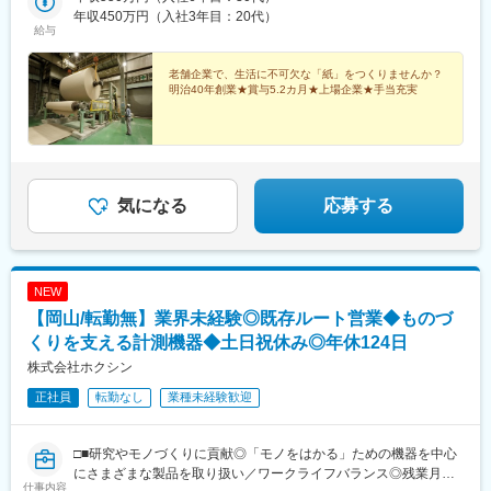
年収450万円（入社3年目：20代）
給与
老舗企業で、生活に不可欠な「紙」をつくりませんか？
明治40年創業★賞与5.2カ月★上場企業★手当充実
気になる
応募する
NEW
【岡山/転勤無】業界未経験◎既存ルート営業◆ものづ
くりを支える計測機器◆土日祝休み◎年休124日
株式会社ホクシン
正社員
転勤なし
業種未経験歓迎
□■研究やモノづくりに貢献◎「モノをはかる」ための機器を中心
にさまざまな製品を取り扱い／ワークライフバランス◎残業月平
仕事内容