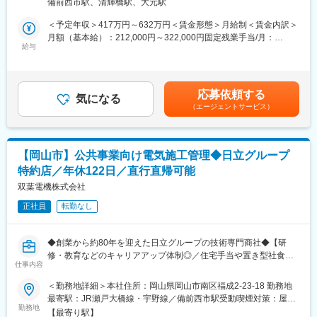
備前西市駅、清輝橋駅、大元駅
す。
■キャリアパス：
製造業を中心としたお客様を取り巻く環境は大きく変化してお
＜予定年収＞417万円～632万円＜賃金形態＞月給制＜賃金内訳＞
最終面接後に、これまでのご経験やスキルを考慮し、適切な役職
り、脱炭素への対応や業務効率化、データ活用といったデジタル
月額（基本給）：212,000円～322,000円固定残業手当/月：
をご用意いたします。
変革へのニーズが急速に高まっています。
給与
33,000円～50,000円（固定残業時間20時間0分/月）超過した時間
こうした変化の中で、当社は単なる機器・商材の提供にとどまら
外労働の残業手当は追加支給＜月給＞245,000円～372,000円（一
■魅力ポイント：
ず、お客様の課題に寄り添いながら、GX／DXの視点で価値を提
律手当を含む）＜昇給有無＞有＜残業手当＞有＜給与補足＞※ 給
＜風通しが良く働きやすい職場＞
供できる存在へと進化していくことを目指しています。
与については役職により変わります。 入社後の役職については、
職場は広々とした新しく綺麗なワンフロアで、営業と技術、その
応募依頼する
そのためにも、事業を「これから一緒につくり、育てていく」仲
気になる
これまでのご経験やスキルを十分に考慮し、適切なポジションを
他の部署とのコミュニケーションが取りやすく、部門を超えて協
（エージェントサービス）
間の存在が欠かせません。
ご用意いたします。 ■昇給：年1回（昨年6月実績）■賞与：年2回
力し合える風土があります。
今回は、製造業を中心としたお客様のデジタル化・変革をご支援
（上期12月・下期3月／過去実績4.5～7.2ヶ月分）賃金はあくまで
置き型社食等も導入し社内コミュニケーションを活発化するだけ
する双葉電機のGX／DX事業を、ともに形にしていただける方を
も目安の金額であり、選考を通じて上下する可能性があります。
でなく、企業内保育園も社会に先駆けて常備するなど、人財を大
募集します。
月給(月額)は固定手当を含めた表記です。
事にしている会社です。
【岡山市】公共事業向け電気施工管理◆日立グループ
特約店／年休122日／直行直帰可能
■業務内容：
変更の範囲：会社の定める業務
・製造業を中心としたお客様企業に対するDX化に関する提案業務
双葉電機株式会社
のサポート
正社員
転勤なし
・お客様の業務課題や現状整理を行い、DX化に向けた企画立案・
構想検討の支援
・受注したDX関連案件において、プロジェクトマネージャの補佐
◆創業から約80年を迎えた日立グループの技術専門商社◆【研
としてプロジェクト推進を担当
修・教育などのキャリアアップ体制◎／住宅手当や置き型社食等
・プロジェクト計画の整理・資料作成支援
仕事内容
長期就業しやすさ◎】
・社内外関係者（お客様、パートナー企業、社内メンバー）との
＜勤務地詳細＞本社住所：岡山県岡山市南区福成2-23-18 勤務地
調整・連携
■業務内容：
最寄駅：JR瀬戸大橋線・宇野線／備前西市駅受動喫煙対策：屋内
・進捗状況の把握および課題・リスクの整理、報告
官公庁向けに、各種インフラ設備（上下水道の機械・電気設備）
勤務地
全面禁煙変更の範囲：会社の定める事業所（リモートワーク含
・プロジェクトを通じて得た知見やノウハウの共有・蓄積への貢
【最寄り駅】