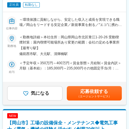
通年 ：販売先とのコミュケーションを取り、新規案件の掘り起
正社員
転勤なし
こしも行う。その他不定期でメーカーとの会議あり。
6月・11月に商品価格改定があるため、直前の5月・10月は価格表
作成の業務に時間がかかります。また、11月には翌年度の年間予
～環境保護に貢献しながら、安定した収入と成長を実現できる職
算策定の業務があります。
場／岡山をリードする安定企業／新規事業を創る／"エコ"に携わる
仕事内容
会社～
■フレックスタイム制
清算期間は１ヶ月。
＜勤務地詳細＞本社住所：岡山県岡山市北区青江1-20-26 受動喫
■募集背景：
始業及び終業の時刻は労働者の決定に委ねる。標準労働時間は１
煙対策：屋内喫煙可能場所あり変更の範囲：会社の定める事業所
私たちは古紙リサイクルを軸に、環境・資源循環型社会の実現に
勤務地
日７時間１５分。
【最寄り駅】
取り組んできました。
フレキシブルタイム（始業）６時～１１時、（終業）１５時～２
備前西市駅、大元駅、清輝橋駅
現在、さらなる事業拡大と新規事業創出を見据え、工場設備や施
０時、（コアタイム）１１時～１５時
設開発を中核となって担っていただく技術職の採用を進めていま
＜予定年収＞350万円～400万円＜賃金形態＞月給制＜賃金内訳＞
す。
■弊社の特徴
月額（基本給）：185,000円～235,000円その他固定手当/月：
入社後は既存工場の設備メンテナンスからスタートし、将来的に
給与
大手商社の購買力を活かした原料調達～自社工場での製造による
65,000円＜月給＞250,000円～300,000円＜昇給有無＞有＜残業手
は新規工場・設備開発にも携わっていただきたいと考えていま
自社品のほか、メーカから仕入れた商品を販売し、販売エリアで
当＞有＜給与補足＞※経験・能力を考慮し決定します。■昇給：年
す。
ある西日本と四国の農業をサポートしています。
1回（6月）■賞与：年2回（5月・11月）賃金はあくまでも目安の
地域の販売先と連携し、土地柄に合わせた肥料の提案を行ってい
金額であり、選考を通じて上下する可能性があります。月給(月額)
応募依頼する
■仕事内容：
気になる
ます。営業担当者のレベルアップのため、資格取得や勉強会も実
は固定手当を含めた表記です。
（エージェントサービス）
紙のリサイクルを行う工場設備のメンテナンス・保守・設備管理
施しています。
などをお任せします。
変更の範囲：会社の定める業務
■具体的には：
NEW
【入社直後～数年】
【岡山市】工場の設備保全・メンテナンス◆電気工事
工場設備の点検・保全・修繕対応
外部業者との折衝、工事立ち会い