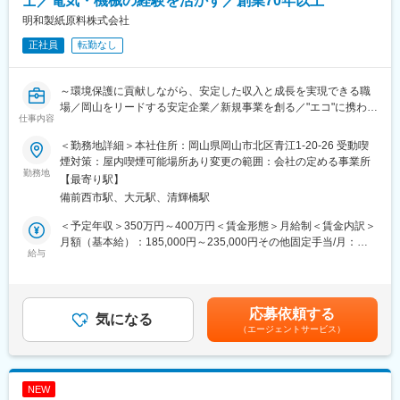
士／電気・機械の経験を活かす／創業70年以上
明和製紙原料株式会社
【将来的にお任せしたい業務】
正社員
転勤なし
新規設備・施設の構想、仕様検討
新規工場・事業に伴う設備設計・導入
建築・土木・電気分野を横断する技術検討
～環境保護に貢献しながら、安定した収入と成長を実現できる職
新規事業プロジェクトへの参画
場／岡山をリードする安定企業／新規事業を創る／"エコ"に携わる
仕事内容
会社～
■入社後の流れ：
できる範囲から少しずつ業務をお任せしていきます。マンツーマ
＜勤務地詳細＞本社住所：岡山県岡山市北区青江1-20-26 受動喫
■募集背景：
ンで丁寧にお教えしますので、安心して働ける環境です。まずは
煙対策：屋内喫煙可能場所あり変更の範囲：会社の定める事業所
私たちは古紙リサイクルを軸に、環境・資源循環型社会の実現に
勤務地
設備のメンテナンスなど、取り組みやすい業務からスタートし、
【最寄り駅】
取り組んできました。
徐々に工場全体に関わる案件にも携わっていただきます。
備前西市駅、大元駅、清輝橋駅
現在、さらなる事業拡大と新規事業創出を見据え、工場設備や施
※簡単な作業は社内で対応し、専門性が必要な内容は業者へ依頼し
設開発を中核となって担っていただく技術職の採用を進めていま
ています。
＜予定年収＞350万円～400万円＜賃金形態＞月給制＜賃金内訳＞
す。
月額（基本給）：185,000円～235,000円その他固定手当/月：
入社後は既存工場の設備メンテナンスからスタートし、将来的に
給与
またすぐにすべてを任せることはありません。
65,000円＜月給＞250,000円～300,000円＜昇給有無＞有＜残業手
は新規工場・設備開発にも携わっていただきたいと考えていま
現在在籍するベテラン技術者と共に学びながら、将来、当社の新
当＞有＜給与補足＞※経験・能力を考慮し決定します。■昇給：年
す。
たな事業を技術面から支える存在に成長していただくことを期待
1回（6月）■賞与：年2回（5月・11月）賃金はあくまでも目安の
しています。
金額であり、選考を通じて上下する可能性があります。月給(月額)
応募依頼する
■仕事内容：
気になる
は固定手当を含めた表記です。
（エージェントサービス）
紙のリサイクルを行う工場設備のメンテナンス・保守・設備管理
■当社について：
などをお任せします。
当社は、創業から70年の歴史で培われた技術をベースに、”価値あ
る古紙”をサービスとして提供しています。“ウェイストペーパ
■具体的には：
ー”を単なる製紙原材料としての古紙ではなく、地域の人々の生活
NEW
【入社直後～数年】