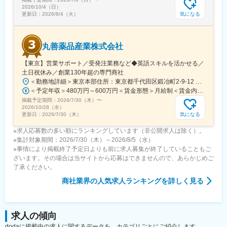
2026/10/4（日）
気になる
更新日：
2026/8/4（火）
丸善薬品産業株式会社
【東京】営業サポート／受発注業務など◆英語スキルを活かせる／
土日祝休み／創業130年超の専門商社
＜勤務地詳細＞東京本部住所：東京都千代田区鍛冶町2-9-12 神田徳力ビル6F勤務地最寄駅：各線／神田駅受動喫煙対策：屋内喫煙可能場所あり変更の範囲：会社の定める事業所
＜予定年収＞480万円～600万円＜賃金形態＞月給制＜賃金内訳＞月額（基本給）：270,000円～334,000円その他固定手当/月：10,000円＜月給＞280,000円～344,000円＜昇給有無＞有＜残業手当＞有＜給与補足＞■賞与：年2回〇25歳（入社4年目・スタッフ2） 年収590万円○30歳（入社9年目・スタッフ3） 年収700万円○35歳（リーダー候補） 年収760万円〇40歳（リーダー） 年収830万円○45歳（管理職候補） 年収860万円賃金はあくまでも目安の金額であり、選考を通じて上下する可能性があります。月給(月額)は固定手当を含めた表記です。
掲載予定期間：
2026/7/30（木）
〜
2026/10/28（水）
気になる
更新日：
2026/7/30（木）
※求人応募数の多い順にランキングしています（非公開求人は除く）。
※集計対象期間：2026/7/30（木）～2026/8/5（水）
※事情により掲載終了予定日よりも前に求人募集が終了していることもご
ざいます。その場合は当サイトから応募はできませんので、あらかじめご
了承ください。
商社業界
の人気求人ランキングを詳しく見る
求人の傾向
dodaに掲載中の求人に関するデータを、カテゴリごとにご紹介します。