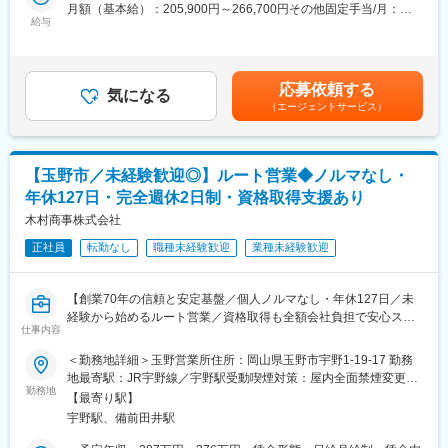
・業界トップシェアのため、顧客先からお声がけを頂くこともあ
やり方を学べる環境です。
月額（基本給）：205,900円～266,700円その他固定手当/月：
りますが、定期的な接点を通じてニーズをキャッチしていきます
給与
独り立ちまでは3～6カ月を想定しており、分からないことがあれ
35,000円固定残業手当/月：28,240円～35,360円（固定残業時間
ばいつでも相談できます。
20時間0分/月）超過した時間外労働の残業手当は追加支給＜月給
■製品：
＞269,140円～337,060円（一律手当を含む）＜昇給有無＞有＜残
「50ｍ先工事中」などの看板、カラーコーン、安全ベスト、有名
■入社後の流れ：
業手当＞有＜給与補足＞※経験・能力を考慮の上、決定いたしま
応募依頼する
キャラクターのガードフェンスなどの保安用品
気になる
経験を積めば、大型車両の運転・フォークリフトや重機の操作・
す。■昇給：年1回(7月) ■賞与：年2回(7月・12月) ■別途会社業績
（エージェントサービス）
作業改善の提案・後輩育成や安全指導など活躍の幅を広げること
に応じて決算賞与有賃金はあくまでも目安の金額であり、選考を
■業務の魅力：
ができます。
通じて上下する可能性があります。月給(月額)は固定手当を含めた
・継続取引が前提で、物売りというより、お客様の課題にあわせ
大型免許や重機の資格取得費用は会社が負担するため、働きなが
表記です。
た提案営業となります。製品は4万点超あり、自社オリジナル製品
ら手に職をつけられます。
【玉野市／未経験歓迎◎】ルート営業◆ノルマなし・
も開発しているため、顧客のニーズに合った提案が可能です
年休127日・完全週休2日制・資格取得支援あり
・工事現場で絶対的に必要とされる商品のため、ニーズが必ずあ
■当社の魅力：
り、営業活動がしやすいです。
木村商事株式会社
◎創業70年以上の安定企業
・現場の裁量が大きく、商品の値段を営業個人の判断で決められ
◎転勤なし
正社員
転勤なし
職種未経験歓迎
業種未経験歓迎
ます
◎岡山県内中心の勤務
◎残業月平均7時間程度
■就業環境：
◎17時頃には退社可能
【創業70年の信頼と安定基盤／個人ノルマなし・年休127日／未
・全国に65の拠点があり地域密着で展開しているため、遠方の出
◎資格取得費用は会社負担
経験から始めるルート営業／資格取得も全額会社負担で安心スタ
張は基本的にありません
◎未経験入社の社員も多数活躍中
仕事内容
ート】
・18:45に基幹システムが自動シャットダウンとなることもあり、
「ドライバー経験がないから不安」という方もご安心ください。
■業務概要
＜勤務地詳細＞玉野営業所住所：岡山県玉野市宇野1-19-17 勤務
営業職の残業平均は月16時間です。また、有給取得日数平均11.2
当社では未経験からスタートした社員も多く活躍しています。安
当社のルート営業として、既存のお客様を中心に関係性の構築や
地最寄駅：JR宇野線／宇野駅受動喫煙対策：屋内全面禁煙変更の
日、男性育休制度もあり、離職率は8.2％と業界内で低い水準とな
定した環境で新しいキャリアを始めたい方をお待ちしています。
商品提案、見積作成、納品対応などを行います。個人ノルマはな
勤務地
範囲：会社の定める事業所
っております
【最寄り駅】
く、チームで協力しながらお客様の満足度向上を目指す営業スタ
宇野駅、備前田井駅
変更の範囲：会社の定める業務
イルです。未経験の方も先輩社員によるマンツーマン指導がある
■教育体制：
ため、安心して業務に取り組むことができます。