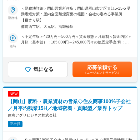
均30h程／定着率80%以上／業界未経験でも安心のサポート体制
◎■□
＜勤務地詳細＞岡山営業所住所：岡山県岡山市北区青江5-15-5 受
動喫煙対策：屋内全面禁煙変更の範囲：会社の定める事業所
主に官公庁・大学、製造業の企業など、モノづくりや研究・開
勤務地
【最寄り駅】
発・試験・製造・検査に携わるお客様を支えるお仕事です。
備前西市駅、大元駅、清輝橋駅
お客様のニーズに合わせて最適な機器を選び、製品仕様や見積り
等を提案します。
＜予定年収＞420万円～500万円＜賃金形態＞月給制＜賃金内訳＞
月額（基本給）：185,000円～245,000円その他固定手当/月：
■具体的には：
給与
40,000円＜月給＞225,000円～285,000円＜昇給有無＞有＜残業手
（1）お客様ニーズの正確な把握
当＞有＜給与補足＞※経験やスキルを考慮して決定します。■営業
（2）機器のご提案、仕様の確認、お見積
手当■賞与：年2回（7月・12月）※昨年実績：5.8か月分※会社実績
（3）メーカーへの機器の価格交渉と発注
に応じて決算賞与あり（2022～2024年実績有）■昇給：年1回（4
応募依頼する
（4）納品・検収及び納入試験立会
気になる
月）■インセンティブ：あり■モデル年収：・30歳／470万円賃金
（エージェントサービス）
（5）アフターフォロー／納入後の定期訪問による状況確認や保守
はあくまでも目安の金額であり、選考を通じて上下する可能性が
のご提案
あります。月給(月額)は固定手当を含めた表記です。
■取り扱う製品：
NEW
研究で使われる計測器や分析機器などをはじめ、「モノをはか
【岡山】肥料・農業資材の営業◇住友商事100%子会社
る」ための機器を中心にさまざまな製品を取り扱っています。ま
た、ニーズに応じて自社技術サービス部での設計・開発もご提案
／月平均残業15H／地域密着・貢献型／業界トップ
いたします。
住商アグリビジネス株式会社
正社員
＜製品一例＞
電子計測機器・分析機器・工業計器・電子部品
産業機器・試験機・解析機器・測定工具・OA機器