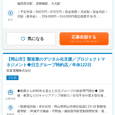
の更新や新規設置の工事を行います。
む）
献
備前西市駅、清輝橋駅、大元駅
修理・点検・取替のニーズを把握し、安全で質の高い工事を提供
※お客様は、製造業が中心です。
します。
＜予定年収＞500万円～670万円＜賃金形態＞月給制＜賃金内訳＞
・施工管理業務
月額（基本給）：259,000円～314,000円固定残業手当/月：
■部署構成：
・施工計画作成
給与
40,000円～80,000円（固定残業時間20時間0分/月）超過した時間
＜ビジネスイノベーション推進室 DXグループ＞
・工程管理
外労働の残業手当は追加支給＜月給＞299,000円～394,000円（一
8名
・品質管理
律手当を含む）＜昇給有無＞有＜残業手当＞有＜給与補足＞※ 給
・安全管理補助
与については役職により変わります。 入社後の役職については、
■キャリアパス：
応募依頼する
・現場写真撮影
気になる
これまでのご経験やスキルを十分に考慮し、適切なポジションを
最終面接後、これまでのご経験・スキルを総合的に考慮したうえ
（エージェントサービス）
ご用意いたします。 ■昇給：年1回（昨年6月実績）■賞与：年2回
で、適切な役職をご用意いたします。
■業務詳細：
（上期12月・下期3月／過去実績4.5～7.2ヶ月分）賃金はあくまで
・予算管理（自分・部下６名程）、部下のマネジメントや指導
も目安の金額であり、選考を通じて上下する可能性があります。
■魅力ポイント：
・担当顧客数…市町村約30程
月給(月額)は固定手当を含めた表記です。
＜風通しが良く働きやすい職場＞
【岡山市】製造業のデジタル化支援／プロジェクトマ
・顧客エリア…岡山県内（県南、県東部、県西部、一部県北）
職場は広々とした新しく綺麗なワンフロアで、営業と技術、その
ネジメント◆日立グループ特約店／年休122日
他の部署がコミュニケーション良く働いています。
■部署全体の1ヶ月の仕事量：
双葉電機株式会社
置き型社食等も導入し社内コミュニケーションを活発化するだけ
・期…20件
でなく、企業内保育園も社会に先駆けて常備するなど、人財を大
正社員
・部下（6名）の進捗管理を含む
事にしている会社です。
・個人では1～3件
変更の範囲：会社の定める業務
◆創業から約80年を迎えた日立グループの技術専門商社◆【研
■取り扱い商材：
修・教育などのキャリアアップ体制◎／住宅手当や置き型社食等
ポンプ、制御盤、中央監視装置、クラウド監視、発電機、小水力
仕事内容
長期就業しやすさ◎】
発電
＜勤務地詳細＞本社住所：岡山県岡山市南区福成2-23-18 勤務地
＜取り扱っている商材の機能や働き＞
■募集背景：
最寄駅：JR瀬戸大橋線・宇野線／備前西市駅受動喫煙対策：屋内
・ポンプ…飲み水を加圧・揚水して配水する。市街地が浸水しな
双葉電機では現在、GX／DX事業を「今後成長していくための柱
勤務地