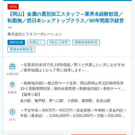
している」などの情報をキャッチしたら、当社製品のご提案を行
ー”を単なる製紙原材料としての古紙ではなく、地域の人々の生活
NEW
ないます。
を豊かにし、企業の活動を実り多きものとし、常に品質向上を追
【岡山】金属の選別加工スタッフ～業界未経験歓迎／
↓
求しています。また、沖縄をはじめとする国内から国外の都市へ
納品先の配達を終えた後は、その他のお客様先を訪問。
転勤無／西日本シェアトップクラス／60年間黒字経営
とビジネスを展開し、古紙を媒体に、世界で新たな可能性を見つ
ガスの残量チェックなどをしながら、お困りごとがないか確認し
けるため、新用途開発に挑戦し続けています。
～
ます。
株式会社ヒラタコーポレーション
↓
変更の範囲：会社の定める業務
17時頃に帰社後、回収したガスボンベの片付けや書類作成や仕訳
契約社員
転勤なし
5名以上採用
職種未経験歓迎
管理などの事務処理などをして18時頃に退社。
業種未経験歓迎
■魅力点：
・残業は10時間程度と、ワークライフバランスを整えられます。
～従業員50名弱で売上600億超／黙々と作業したい方におすすめ
・ノルマはなく、部署共通の目標と自身定めた目標を追っていく
／業界知識は１から丁寧に指導します～
形になるので、数値的なストレスはありません！
仕事内容
■業務内容：
・産業ガス以外にも、関連商品や装置、設備工事など幅広い商材
金属スクラップの卸売業を営む当社の工場にて、選別・加工スタ
＜勤務地詳細1＞桃太郎ヤード住所：岡山県岡山市北区御津高津
を持っているため、お客様のニーズに合わせた幅広い提案が可能
ッフとして構内作業をお任せします。具体的には下記業務となり
10-1 受動喫煙対策：屋内全面禁煙＜勤務地詳細2＞美咲ヤード住
です。
ます。
勤務地
所：岡山県久米郡美咲町原田3165 勤務地最寄駅：津山駅受動喫煙
【最寄り駅】
・専門的な商材知識については、ご入社後にOJTなどを通じて習
・重機（ユンボやフォークリフトなど）を使用した商品の選別、
対策：屋内全面禁煙変更の範囲：会社の定める事業所
金川駅、亀甲駅、野々口駅、小原駅、建部駅、佐良山駅
得いただきますので、ご安心ください！
荷積み、荷降ろし
・金属などのガス切断、プラズマ切断
＜予定年収＞300万円～450万円＜賃金形態＞年俸制＜賃金内訳＞
＜特徴＞
■業務の特徴：
年額（基本給）：3,000,000円～4,500,000円＜月額＞250,000円
・基本的にはグループで営業エリアが決まっており、経験に応じ
ほぼ全員が業界未経験から入社して活躍しています。金属の世界
給与
～375,000円（12分割）＜昇給有無＞有＜残業手当＞有＜給与補
て所属グループを決定します。
は奥が深く、一朝一夕で見につくものではありませんが、極めれ
足＞※給与は能力と経験により決定します。■昇給：年1回（5,000
・お客様数は約３０社程度となり、１日２～４件程度訪問を行い
ば極めるほど面白さを感じるようになります。年齢層は20代～50
円／過去実績）■賞与：年2回（1ヶ月分／過去実績）※2年目より
ます。