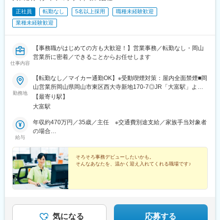
正社員
転勤なし
5名以上採用
職種未経験歓迎
業種未経験歓迎
【事務職がはじめての方も大歓迎！】営業事務／転勤なし・岡山
営業所に密着／できることからお任せします
仕事内容
【転勤なし／マイカー通勤OK】※受動喫煙対策：屋内全面禁煙■岡
山営業所岡山県岡山市東区西大寺新地170-7◎JR「大富駅」より
勤務地
車で7分
【最寄り駅】
大富駅
年収約470万円／35歳／主任 ※交通費別途支給／家族手当対象者
の場合
給与
年収約385万円／30歳／入社1年目 ※交通費別途支給／家族手当
対象者の場合
そろそろ事務デビューしたいかも。
そんなあなたを、温かく迎え入れてくれる職場です♪
気になる
応募する