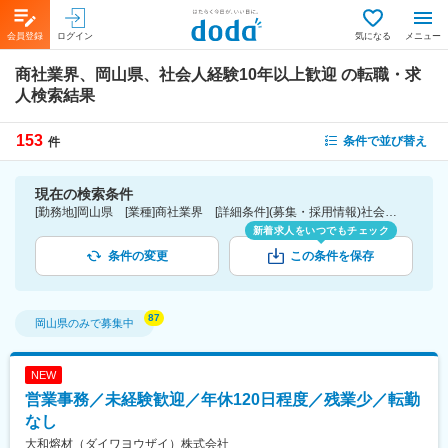
会員登録
ログイン
気になる
メニュー
商社業界、岡山県、社会人経験10年以上歓迎
の転職・求
人検索結果
153
条件で並び替え
件
現在の検索条件
[勤務地]岡山県 [業種]商社業界 [詳細条件](募集・採用情報)社会人経験10年以上歓迎
新着求人をいつでもチェック
条件の変更
この条件を保存
岡山県
のみで募集中
NEW
営業事務／未経験歓迎／年休120日程度／残業少／転勤
なし
大和熔材（ダイワヨウザイ）株式会社