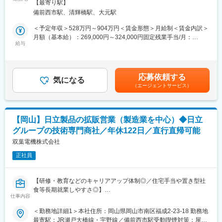
全面禁煙変更の範囲：会社の定める事業所（リモートワーク含
いよう排水する。
【最寄り駅】
の一つ」と位置づけ、本格的な事業化に向けた取り組みを進めて
む）
・制御盤…各機器を制御する
備前西市駅、清輝橋駅、大元駅
います。
・中央監視制御装置…遠隔地の機器状況を監視又は制御する
製造業を中心としたお客様を取り巻く環境は大きく変化してお
＜予定年収＞528万円～904万円＜賃金形態＞月給制＜賃金内訳＞
・IoTクラウド監視…遠隔地の機器状況をクラウド監視する
り、脱炭素への対応や業務効率化、データ活用といったデジタル
月額（基本給）：269,000円～324,000円固定残業手当/月：
・発電機…非常時の停電に備えて発電する
変革へのニーズが急速に高まっています。
給与
42,000円～50,000円（固定残業時間20時間0分/月）超過した時間
・小水力発電…環境負荷軽減を目的として余剰エネルギーで発電
こうした変化の中で、当社は単なる機器・商材の提供にとどまら
外労働の残業手当は追加支給＜月給＞311,000円～374,000円（一
する
ず、お客様の課題に寄り添いながら、GX／DXの視点で価値を提
律手当を含む）＜昇給有無＞有＜残業手当＞有＜給与補足＞<管理
供できる存在へと進化していくことを目指しています。
職（管理監督者）で採用となった場合>基本給：269,000円～
■入社後の成長ステップ：
応募依頼する
そのためにも、事業を「これから一緒につくり、育てていく」仲
気になる
411,000円 役職手当: 80,000円～110,000円※管理監督者について
入社後まずは、先輩社員と同行しながら業務を行い、当社の事業
（エージェントサービス）
間の存在が欠かせません。
は残業手当の支給はございません。■昇給：年1回（昨年6月実
内容や顧客、業務の進め方について理解を深めていただきます
今回は、製造業を中心としたお客様のデジタル化・変革をご支援
績）■賞与：年2回（上期12月・下期3月／過去実績4.5～7.2ヶ月
（目安：約1ヶ月）。
する双葉電機のGX／DX事業を、ともに形にしていただける方を
分）賃金はあくまでも目安の金額であり、選考を通じて上下する
実務を通じてより具体的な業務内容や役割を習得していただきま
募集します。
可能性があります。月給(月額)は固定手当を含めた表記です。
す（目安：約2ヶ月）。
【岡山】日立製品の拡販営業（製造業を中心）◆日立
次のステップとして、技術部員の業務内容を把握するため、技術
グループの技術専門商社／年休122日／直行直帰可能
■業務内容：
部員に同行しながら現場理解を深めていただきます（目安：約3ヶ
・製造業を中心としたお客様企業に対するDX化の企画・提案
双葉電機株式会社
月）。
・お客様の経営課題・業務課題を踏まえたDX構想の立案および企
一定の経験を積んだ後は、個々の適性や経験に応じて設定された
正社員
画支援
ミッションに基づき、施工管理や部下のマネジメントなどの業務
・生産計画、MES 等の生産現場領域におけるシステム構築・設備
を通じて、さらなるスキル向上を目指していただくことを想定し
導入の推進
ています。
【研修・教育などのキャリアアップ体制◎／住宅手当や置き型社
・受注したDX案件におけるプロジェクトマネジメント業務
食等長期就業しやすさ◎】
・プロジェクト計画策定（スコープ／体制／スケジュール／予算
仕事内容
■魅力ポイント：
管理）
・世の中の役に立つことで発注者やユーザーに感謝される
■業務内容：
＜勤務地詳細1＞本社住所：岡山県岡山市南区福成2-23-18 勤務地
・社内外ステークホルダー（お客様、協力会社、社内関係部門）
・社会インフラ設備のため、社会貢献でき、感謝される。
日立製作所および日立グループ各社の製品を中心に、主に製造業
最寄駅：JR瀬戸大橋線・宇野線／備前西市駅受動喫煙対策：屋内
との調整