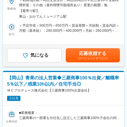
＜勤務地詳細＞岡山支店住所：岡山県岡山市中区江並96-3 受動喫
段階的に業務に慣れていただきます。
■募集内容：
煙対策：その他（屋外喫煙可能場所あり）変更の範囲：無
◇当社は、道路や建築など幅広い分野で使われる建材の販売はも
勤務地
■未経験でも安心の理由
【最寄り駅】
ちろん、施工管理まで一貫体制でお客様のニーズにお応えしてい
・入社後3ヶ月は営業同行＋倉庫業務で基礎から習得
東山・おかでんミュージアム駅
ます。そんな当社の土木施工管理業務をお任せします。
・まずは納品業務からスタートし、段階的にステップアップ
＜予定年収＞500万円～650万円＜賃金形態＞月給制＜賃金内訳＞
・独り立ちまで1～3年かけてじっくり育成
■業務内容：
月額（基本給）：260,000円～400,000円＜月給＞260,000円～
・メーカー研修や展示会で専門知識も習得可能
◇大手ゼネコンや道路会社から一次下請けとして受注後の土木工
給与
400,000円＜昇給有無＞有＜残業手当＞有＜給与補足＞■賞与：有
事における工事管理、元請との打ち合わせ、現場作業員への指
り 年2回 ※昨年実績4ヶ月分■昇給：有り 年1回賃金はあくまでも目
■キャリアステップ
示、スケジュール管理
安の金額であり、選考を通じて上下する可能性があります。月給
・～3年：既存顧客対応を中心に基礎を習得
など、施工管理を担当します。
(月額)は固定手当を含めた表記です。
・3年以降：担当顧客を持ち、提案力を強化
応募依頼する
◇サイディング、ALCなどの外壁工事から、ガードレール、フェ
気になる
・将来：新規開拓や所長などへのキャリアアップも可能
（エージェントサービス）
ンスといった安全施設工事まで、各種の専門工事を請負っていま
※営業力が身につく環境のため、将来的な市場価値向上にもつなが
す。
ります
（住宅やビルの施工から、道路や庁舎、スタジアムなど、国家プ
ロジェクト等）
■企業の特徴／魅力
【岡山】青果の法人営業◆三菱商事100％出資／離職率
・製造業を支える産業機器商社として、 お客様の生産性向上に貢
5％以下／残業10h以内／住宅手当◎
■当社の強み：
献しています。
◎商社としてだけでなく、施工まで一貫した体制
ＭＣプロデュース株式会社【三菱商事100%出資会社】
・ AIやロボットなどの最新技術も扱い、 自動車・スマートフォ
◎官公庁から建設会社への発注時、設計段階から相談
ン・住宅関連など、 幅広い業界のモノづくりを支えています。
正社員
◎官公庁や大手企業のプロジェクトに携わり、ランドマークとし
・長年の取引で築いた安定した顧客基盤があり、 営業アシスタン
ても認知される建築物に携わる案件が多数
トのサポート体制も整っているため、 未経験の方でも安心して取
◎権限を持ち、現場へトータルに携わることが可能
り組める環境です。
■業務概要：
◎人材育成に注力しており、研修制度のほかに資格取得バックア
三菱商事の一部署を分社化し設立した三菱商事100%子会社の同社
ップ制度などを備えて、社員の成長を支援
仕事内容
にて、青果の法人営業及び仕入営業をお任せします。全国に青果