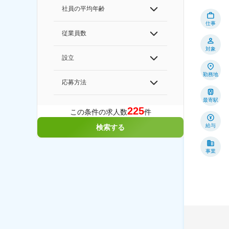
社員の平均年齢
仕事
従業員数
対象
設立
勤務地
応募方法
最寄駅
225
この条件の求人数
件
給与
検索する
事業