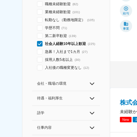
職種未経験歓迎
(
82
)
業種未経験歓迎
(
101
)
給与
転勤なし（勤務地限定）
(
105
)
学歴不問
(
71
)
事業
第二新卒歓迎
(
139
)
社会人経験10年以上歓迎
(
225
)
急募！入社まで1カ月
(
27
)
採用人数5名以上
(
30
)
入社後の職種変更なし
(
12
)
会社・職場の環境
待遇・福利厚生
株式
未経験か
語学
New
仕事内容