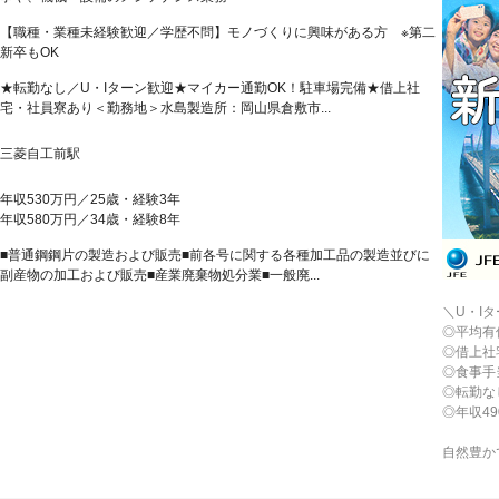
【職種・業種未経験歓迎／学歴不問】モノづくりに興味がある方 ※第二
新卒もOK
★転勤なし／U・Iターン歓迎★マイカー通勤OK！駐車場完備★借上社
宅・社員寮あり＜勤務地＞水島製造所：岡山県倉敷市...
三菱自工前駅
年収530万円／25歳・経験3年
年収580万円／34歳・経験8年
■普通鋼鋼片の製造および販売■前各号に関する各種加工品の製造並びに
副産物の加工および販売■産業廃棄物処分業■一般廃...
＼U・I
◎平均有
◎借上社
◎食事手
◎転勤な
◎年収49
自然豊か