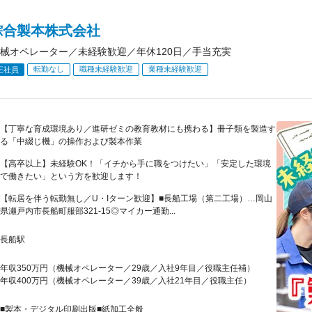
綜合製本株式会社
械オペレーター／未経験歓迎／年休120日／手当充実
転勤なし
職種未経験歓迎
業種未経験歓迎
正社員
【丁寧な育成環境あり／進研ゼミの教育教材にも携わる】冊子類を製造す
る「中綴じ機」の操作および製本作業
【高卒以上】未経験OK！「イチから手に職をつけたい」「安定した環境
で働きたい」という方を歓迎します！
【転居を伴う転勤無し／U・Iターン歓迎】■長船工場（第二工場）…岡山
県瀬戸内市長船町服部321-15◎マイカー通勤...
長船駅
年収350万円（機械オペレーター／29歳／入社9年目／役職主任補）
年収400万円（機械オペレーター／39歳／入社21年目／役職主任）
■製本・デジタル印刷出版■紙加工全般