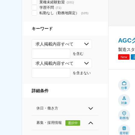
業種未経験歓迎
(
101
)
学歴不問
(
71
)
転勤なし（勤務地限定）
(
105
)
キーワード
AGC
求人掲載内容すべて
製造スタ
を含む
New
求人掲載内容すべて
を含まない
仕事
詳細条件
対象
休日・働き方
勤務地
募集・採用情報
選択中
最寄駅