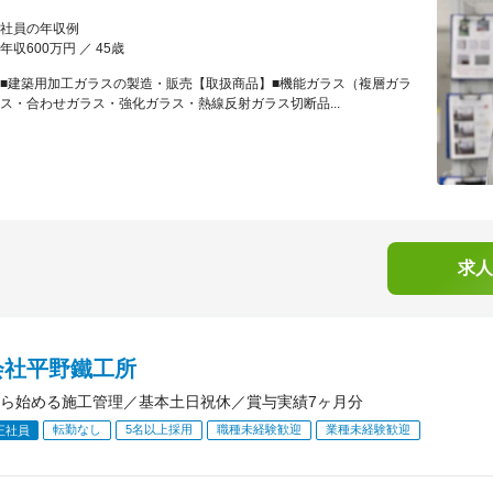
社員の年収例
年収600万円 ／ 45歳
■建築用加工ガラスの製造・販売【取扱商品】■機能ガラス（複層ガラ
ス・合わせガラス・強化ガラス・熱線反射ガラス切断品...
求人
会社平野鐵工所
ら始める施工管理／基本土日祝休／賞与実績7ヶ月分
転勤なし
5名以上採用
職種未経験歓迎
業種未経験歓迎
正社員