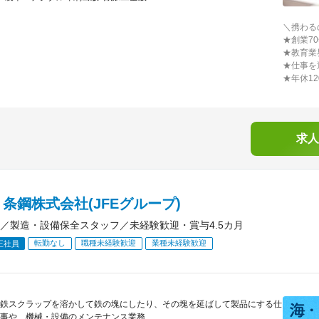
＼携わる
★創業7
★教育業
★仕事を
★年休1
求人
条鋼株式会社(JFEグループ)
／製造・設備保全スタッフ／未経験歓迎・賞与4.5カ月
転勤なし
職種未経験歓迎
業種未経験歓迎
正社員
鉄スクラップを溶かして鉄の塊にしたり、その塊を延ばして製品にする仕
事や、機械・設備のメンテナンス業務