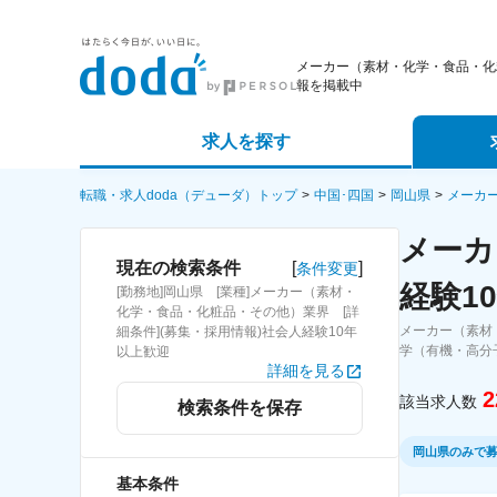
メーカー（素材・化学・食品・化
報を掲載中
求人を探す
詳細条件から探す
エージェ
転職・求人doda（デューダ）トップ
中国･四国
岡山県
メーカ
メーカ
新着求人から探す
スカウト
[
]
現在の検索条件
条件変更
経験1
[勤務地]岡山県 [業種]メーカー（素材・
求人特集から探す
パートナ
化学・食品・化粧品・その他）業界 [詳
メーカー（素材
細条件](募集・採用情報)社会人経験10年
学（有機・高分
以上歓迎
詳細を見る
2
該当求人数
検索条件を保存
岡山県のみで
基本条件