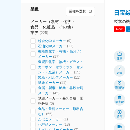
業種
業種を選択
日宝
メーカー（素材・化学・
製本の機
食品・化粧品・その他）
New
業界
(
225
)
総合化学メーカー
(
9
)
石油化学メーカー
(
11
)
機能性化学（有機・高分子）
メーカー
(
17
)
仕事
機能性化学（無機・ガラス・
カーボン・セラミック・セメ
ント・窯業）メーカー
(
15
)
対象
製紙・パルプメーカー
(
11
)
繊維メーカー
(
11
)
金属・製綱・鉱業・非鉄金属
勤務地
メーカー
(
45
)
試薬メーカー・受託合成・受
最寄駅
託分析
(
0
)
食品・飲料メーカー（原料含
む）
(
55
)
給与
たばこメーカー
(
1
)
化粧品メーカー
(
13
)
トイレタリーメーカー
(
7
)