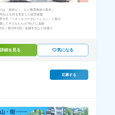
のは「進研ゼミ」など教育教材の製本／
0年以上を誇る安定した経営基盤
界大手『ベネッセコーポレーション』と取引
通して子どもたちの“学び”に貢献
20日／賞与年2回／各種手当など待遇◎
詳細を見る
気になる
応募する