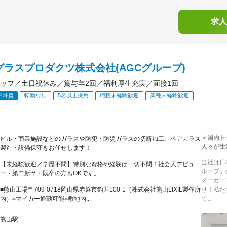
求人
グラスプロダクツ株式会社(AGCグループ)
ッフ／土日祝休み／賞与年2回／福利厚生充実／面接1回
転勤なし
5名以上採用
職種未経験歓迎
業種未経験歓迎
正社員
＜国内ト
ビル・商業施設などのガラスや防犯・防災ガラスの切断加工、ペアガラス
人々が生
製造・設備保守をお任せします！
当社は日
【未経験歓迎／学歴不問】特別な資格や経験は一切不問！社会人デビュ
ループ」
ー・第二新卒・既卒の方もOKです。
メーカー
■熊山工場〒709-0718岡山県赤磐市釣井100-1（株式会社熊山LIXIL製作所
り！私た
内）※マイカー通勤可能※敷地内...
て...
熊山駅