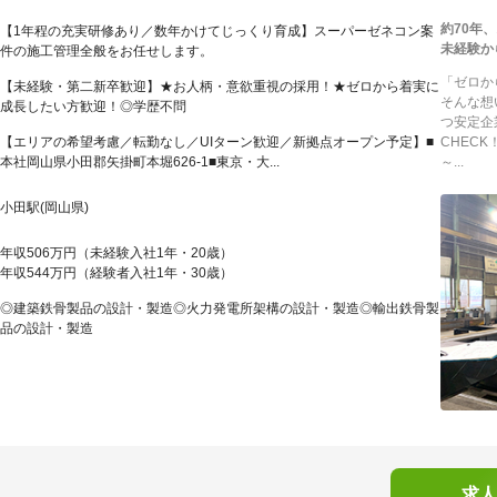
約70年
【1年程の充実研修あり／数年かけてじっくり育成】スーパーゼネコン案
未経験か
件の施工管理全般をお任せします。
「ゼロか
【未経験・第二新卒歓迎】★お人柄・意欲重視の採用！★ゼロから着実に
そんな想
成長したい方歓迎！◎学歴不問
つ安定企
【エリアの希望考慮／転勤なし／UIターン歓迎／新拠点オープン予定】■
CHEC
本社岡山県小田郡矢掛町本堀626-1■東京・大...
～...
小田駅(岡山県)
年収506万円（未経験入社1年・20歳）
年収544万円（経験者入社1年・30歳）
◎建築鉄骨製品の設計・製造◎火力発電所架構の設計・製造◎輸出鉄骨製
品の設計・製造
求人