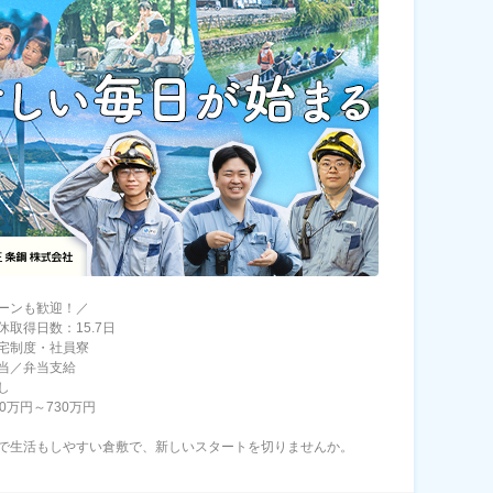
ターンも歓迎！／
休取得日数：15.7日
宅制度・社員寮
当／弁当支給
し
0万円～730万円
で生活もしやすい倉敷で、新しいスタートを切りませんか。