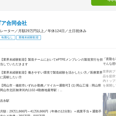
ゴア合同会社
レーター／月額29万円以上／年休124日／土日祝休み
転勤なし
業種未経験歓迎
「夜勤を
【業界未経験歓迎】製造チームにおいてePTFEメンブレンの製造実行を担
そんな想
当していただきます
世界的ブ
【業界未経験歓迎】働きやすい環境で製造経験を活かしたい方／医療業界
品を提供
に貢献したい方
内トップ
【岡山市・備前市いずれか勤務／マイカー通勤可】(1) 岡山工場：岡山県
を展開し
岡山市北区御津河内1102-4勤務地最寄駅：...
吉永駅
月額：29万1,666円～41万6,666円（年俸の12分割）＋残業手当＋通勤手
当など年俸：350万円～500万円