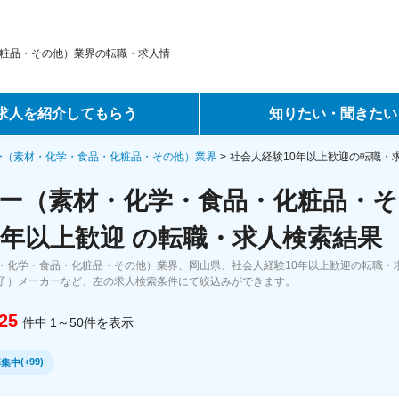
粧品・その他）業界の転職・求人情
求人を紹介してもらう
知りたい・聞きたい
ントサービス
転職ノウハウ
ー（素材・化学・食品・化粧品・その他）業界
社会人経験10年以上歓迎の転職・
ー（素材・化学・食品・化粧品・そ
サービス
データで見る転職
0年以上歓迎 の転職・求人検索結果
ーエージェントサービス
コラム・インタビュー
・化学・食品・化粧品・その他）業界、岡山県、社会人経験10年以上歓迎の転職・
子）メーカーなど、左の求人検索条件にて絞込みができます。
転職Q&A
25
件中
1～50
件
を表示
(
+99
)
募集中