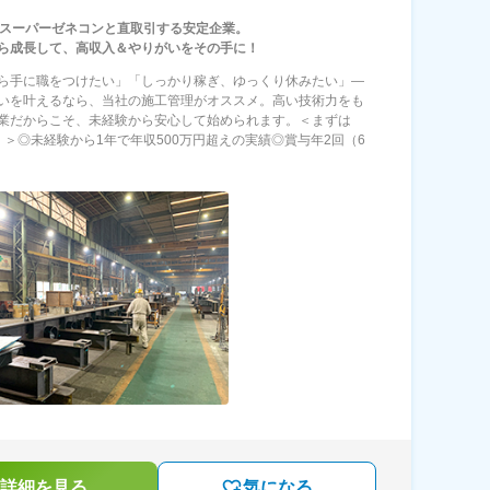
、スーパーゼネコンと直取引する安定企業。
ら成長して、高収入＆やりがいをその手に！
ら手に職をつけたい」「しっかり稼ぎ、ゆっくり休みたい」―
いを叶えるなら、当社の施工管理がオススメ。高い技術力をも
業だからこそ、未経験から安心して始められます。＜まずは
K！＞◎未経験から1年で年収500万円超えの実績◎賞与年2回（6
詳細を見る
気になる