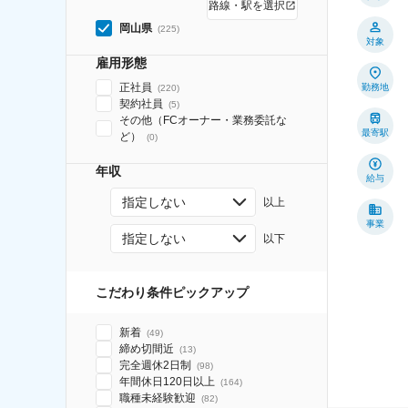
路線・駅を選択
岡山県
(
225
)
対象
雇用形態
正社員
勤務地
(
220
)
契約社員
(
5
)
その他（FCオーナー・業務委託な
最寄駅
ど）
(
0
)
年収
給与
指定しない
以上
事業
指定しない
以下
こだわり条件ピックアップ
新着
(
49
)
締め切間近
(
13
)
完全週休2日制
(
98
)
年間休日120日以上
(
164
)
職種未経験歓迎
(
82
)