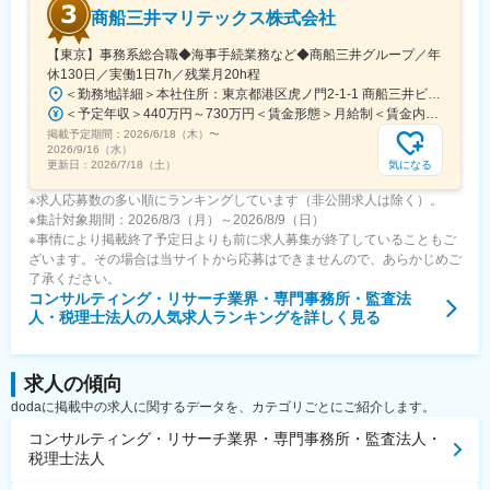
商船三井マリテックス株式会社
変更の範囲：会社の定める業務
【東京】事務系総合職◆海事手続業務など◆商船三井グループ／年
休130日／実働1日7h／残業月20h程
＜勤務地詳細＞本社住所：東京都港区虎ノ門2-1-1 商船三井ビル勤務地最寄駅：東京メトロ銀座線／虎ノ門駅受動喫煙対策：屋内全面禁煙変更の範囲：会社の定める事業所
＜予定年収＞440万円～730万円＜賃金形態＞月給制＜賃金内訳＞月額（基本給）：291,800円～487,000円＜月給＞291,800円～487,000円＜昇給有無＞有＜残業手当＞有＜給与補足＞※上記想定年収には賞与3ヶ月分を含みます。金額は目安の金額であり、これまでのご経験・スキル・現年収等を総合的に考慮し決定いたします。■昇給：年1回■賞与：3ヶ月分（前年度実績）賃金はあくまでも目安の金額であり、選考を通じて上下する可能性があります。月給(月額)は固定手当を含めた表記です。
掲載予定期間：
2026/6/18（木）
〜
2026/9/16（水）
気になる
更新日：
2026/7/18（土）
※求人応募数の多い順にランキングしています（非公開求人は除く）。
※集計対象期間：2026/8/3（月）～2026/8/9（日）
※事情により掲載終了予定日よりも前に求人募集が終了していることもご
ざいます。その場合は当サイトから応募はできませんので、あらかじめご
了承ください。
コンサルティング・リサーチ業界・専門事務所・監査法
人・税理士法人
の人気求人ランキングを詳しく見る
求人の傾向
dodaに掲載中の求人に関するデータを、カテゴリごとにご紹介します。
コンサルティング・リサーチ業界・専門事務所・監査法人・
税理士法人