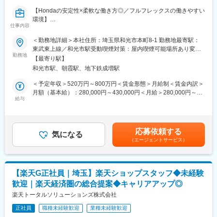
8/25 (火) 17:00～20:00
※ご応募時、参加可能日時をお知らせください。
【Hondaの安定性×柔軟な働き方◎／フルフレックスの働きやすい
変更の範囲：会社の定める業務
環境】
仕事内容
■具体的には：
当社はHondaの車開発・製造ではなく、「売れる仕組み」「乗り
◇お客様対応
続けてもらう仕組み」を担っている会社です。
＜勤務地詳細＞本社住所：埼玉県和光市本町8-1 勤務地最寄駅：
・新規契約・機種変更の受付および提案
Hondaの車を”探す→買う→乗る→整備する→売る”までの顧客体
東武東上線／和光市駅受動喫煙対策：屋内喫煙可能場所あり変更
・料金プラン、楽天ポイント活用、楽天カード、各種サービスの
験をデジタルとサービスでつなぐ当社にてHondaブランド価値の
勤務地
の範囲：会社の定める事業所
【最寄り駅】
案内
向上および商品拡販をお任せいたします。
和光市駅、朝霞駅、地下鉄成増駅
・スマホの初期設定・データ移行サポート
・問い合わせ対応
◆業務内容
＜予定年収＞520万円～800万円＜賃金形態＞月給制＜賃金内訳＞
◇店舗運営
Hondaのハウスエージェンシー機能を担い、四輪・二輪商品の魅
月額（基本給）：280,000円～430,000円＜月給＞280,000円～
・店舗での電話応対
力をお客様に届けるプロモーションの企画・制作を通じて、
給与
430,000円＜昇給有無＞有＜残業手当＞有＜給与補足＞※ご経験に
・在庫管理、売り場づくり、POP作成
Hondaブランド価値の向上および商品拡販に貢献いただきます。
応じて、上限以上のご提示もあり得ます■昇給：年1回（6月）賃
・KPI管理・数値振り返り
金はあくまでも目安の金額であり、選考を通じて上下する可能性
・店舗会議・研修への参加
カタログ、Webサイト、TVCM、販売促進ツール、イベント等の
があります。月給(月額)は固定手当を含めた表記です。
応募依頼する
・キャンペーン企画など、集客に向けた取り組み
各種コミュニケーション施策を企画・制作し、お客様とHondaを
気になる
（エージェントサービス）
つなぐブランド体験の創出を推進していただきます。
■キャリアパス：
スタッフ（R CREW）から店長を経てRSV（スーパーバイザー）
Hondaの商品・サービスの魅力をお客様へ効果的に届けること
へステップアップが可能です。RSV経験後はマネジメントや本部
で、ブランド価値の向上と商品の販売促進に貢献することがミッ
【楽天G正社員｜埼玉】楽天ショップスタッフ◆未経験
への異動の道もあり、長期的にキャリア形成ができます。まずは
ションです。
歓迎｜楽天経済圏の総合提案◆キャリアアップ◎
入社後1年で店長昇格を目指していただきます。
商品戦略や市場動向を踏まえ、カタログ、Webサイト、TVCM、
楽天トータルソリューションズ株式会社
■組織構成：
販売促進ツール等の企画・制作を推進するとともに、社内関係部
正社員
職種未経験歓迎
業種未経験歓迎
1店舗あたり店長1名、スタッフ5～15名で運営。チームワークを
門や広告代理店、制作会社など多様な関係者と連携しながら、プ