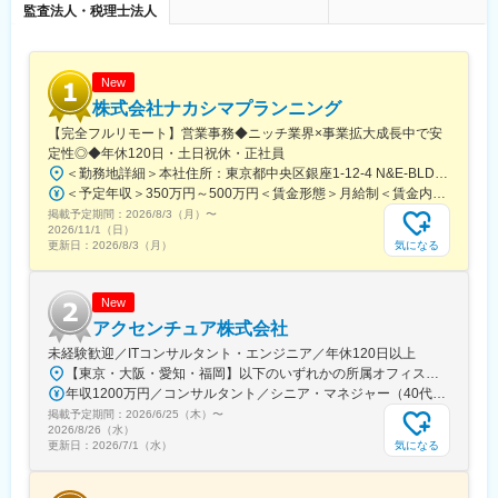
監査法人・税理士法人
■このポジションの魅力：
変更の範囲：会社の定める業務
◇未経験でも成長しやすいシンプルなオペレーション
料金体系が他キャリアよりシンプル覚えやすく、提案力を磨きや
New
すい環境です。そのため、未経験からでも短期間で成長しやす
株式会社ナカシマプランニング
く、早期に独り立ちが可能です。
◇事業づくりに携われるやりがい
【完全フルリモート】営業事務◆ニッチ業界×事業拡大成長中で安
後発キャリアだからこそ柔軟で風通しがよく、改善提案や企画が
定性◎◆年休120日・土日祝休・正社員
店舗運営に活かされやすい文化があります。
＜勤務地詳細＞本社住所：東京都中央区銀座1-12-4 N&E-BLD.7階受動喫煙対策：屋内全面禁煙変更の範囲：会社の定める事業所
＜予定年収＞350万円～500万円＜賃金形態＞月給制＜賃金内訳＞月額（基本給）：220,000円～270,000円＜月給＞220,000円～270,000円＜昇給有無＞有＜残業手当＞有＜給与補足＞■賞与：あり■昇給：あり賃金はあくまでも目安の金額であり、選考を通じて上下する可能性があります。月給(月額)は固定手当を含めた表記です。
■キャリアパス：
掲載予定期間：
2026/8/3（月）
〜
スタッフ（R CREW）としてご活躍いただいたのち、約1年で店長
2026/11/1（日）
気になる
更新日：
2026/8/3（月）
昇格を目指していただきます。その後はスーパーバイザー
（RSV）やマネージャーなど、より広い領域で活躍いただけるキ
ャリアがあります。
New
アクセンチュア株式会社
■組織構成：
1店舗あたり店長1名、スタッフ5～15名で運営。チームワークを
未経験歓迎／ITコンサルタント・エンジニア／年休120日以上
重視し、相談しやすく協力し合える職場環境です。
【東京・大阪・愛知・福岡】以下のいずれかの所属オフィスもしくは各エリアのプロジェクト先 所属オフィス：■赤坂インターシティ■関西オフィス■アクセンチュア・アドバンスト・テクノロジーセンター名古屋■福岡オフィス※詳細は勤務地一覧よりご覧いただけます。※所属オフィスを問わずプロジェクトにより、国内出張、海外出張の可能性があります【魅力ポイント│世界の知恵を活用】世界中のベストプラクティスがデータベースに集約されており、数多くの事例や社員の知恵を活用できます。日本では前例のない案件でも、世界各国の社員からオンライン・オフライン（海外出張）問わず、気軽にアドバイスを受けることができます。★ この求人のPOINT ★￣￣V￣￣￣￣￣￣￣￣￣＃世界約78万人規模の大手基盤で安定性◎若手から裁量大きく挑戦・成長できる環境＃土日祝休／連続5日以上の休暇取得も可能！／フルフレックス（コアタイムなし）＃コンサル・IT未経験者向けの手厚い研修◎／メンター制度もあるため安心してチャレンジOK！
年収1200万円／コンサルタント／シニア・マネジャー（40代） 年収1000万円／テクノロジーアーキテクト（30代）
■当社について：
掲載予定期間：
2026/6/25（木）
〜
当社は2023年2月に設立された楽天グループ100％出資の新会社
2026/8/26（水）
気になる
更新日：
2026/7/1（水）
で、事業運営に必要な企画、立ち上げ、コンサルティング、オペ
レーション管理、システム・インフラ整備までを一括して提供し
ています。