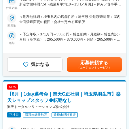
変更の範囲：会社の定める業務
所定労働時間7.5H×残業月平均10～15H／月8日～休み／食事手当
仕事内容
■具体的には：
あり】
◇お客様対応
楽天モバイルショップに来店されるお客様へ、スマートフォン・
＜勤務地詳細＞埼玉県内の店舗住所：埼玉県 受動喫煙対策：屋内
・新規契約・機種変更の受付および提案
料金プラン・楽天カード・楽天市場・楽天ポイントなど、楽天経
全面禁煙変更の範囲：会社の定める事業所
・料金プラン、楽天ポイント活用、楽天カード、各種サービスの
済圏の幅広いサービスを総合的にご提案します。単なる携帯販売
勤務地
案内
ではなく、楽天グループ唯一の対面チャネルとして、お客様の生
＜予定年収＞371万円～550万円＜賃金形態＞月給制＜賃金内訳＞
・スマホの初期設定・データ移行サポート
活をより豊かにするトータルサポートを行うポジションです。
月額（基本給）：265,500円～370,000円＜月給＞265,500円～
・問い合わせ対応
給与
370,000円＜昇給有無＞有＜残業手当＞有＜給与補足＞※賞与年2
◇店舗運営
【今回の選考会の特徴】
回※その他手当：食事手当※別途インセンティブ支給あり賃金はあ
・店舗での電話応対
・最短1日で内々定も可能！
くまでも目安の金額であり、選考を通じて上下する可能性があり
・在庫管理、売り場づくり、POP作成
・Web開催のため、全国どこからでも参加可能
ます。月給(月額)は固定手当を含めた表記です。
・KPI管理・数値振り返り
・未経験の方も歓迎！充実した研修制度あり
応募依頼する
気になる
・店舗会議・研修への参加
（エージェントサービス）
・キャンペーン企画など、集客に向けた取り組み
【選考会の概要】
・形式： Web開催（事前に企業セミナー動画をご視聴いただきま
■キャリアパス：
す）
スタッフ（R CREW）から店長を経てRSV（スーパーバイザー）
NEW
・内容： 面接（25分×2回 現場面接/HR面接）
へステップアップが可能です。RSV経験後はマネジメントや本部
【8月｜1day選考会｜楽天G正社員｜埼玉県羽生市】楽
への異動の道もあり、長期的にキャリア形成ができます。まずは
【開催日時】
天ショップスタッフ◆転勤なし
入社後1年で店長昇格を目指していただきます。
8/6 (木) 17:00～20:00
楽天トータルソリューションズ株式会社
8/13 (木) 17:00～20:00
■組織構成：
8/18 (火) 17:00～20:00
正社員
職種未経験歓迎
業種未経験歓迎
1店舗あたり店長1名、スタッフ5～15名で運営。チームワークを
8/20 (木) 17:00～20:00
重視し相談しやすい環境◎
8/25 (火) 17:00～20:00
※ご応募時、参加可能日時をお知らせください。