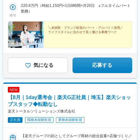
220.8万円（時給1,150円×1日8時間×月20日 ※フルタイムパート
勤務）
給与
＼未経験・ブランク歓迎のパート・アルバイト採用／
ライフスタイルに合わせて長く働ける事務ワーク
気になる
応募する
NEW
【8月｜1day選考会｜楽天G正社員｜埼玉】楽天ショッ
プスタッフ◆転勤なし
楽天トータルソリューションズ株式会社
正社員
職種未経験歓迎
業種未経験歓迎
【楽天グループの顔としてグループ商材の総合提案×店舗づくり／