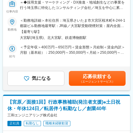
＝◆採用支援・マーケティング・DX推進・地域創生などの事業を
行う埼玉県に特化したコンサルティング会社／埼玉を中心に累計
■教育体制：
仕事内容
1,200社のクライアントと取引◆＝＝
入社後1ヶ月は店舗での実践研修を実施。
サービス知識・業務の流れなど基礎から学べ、楽天グループ共通
＜勤務地詳細＞本社住所：埼玉県さいたま市大宮区桜木町4-244-1
☆オススメポイント☆
のeラーニングでビジネススキルの習得も可能。未経験でも安心し
都築ビル勤務地最寄駅：JR線／大宮駅受動喫煙対策：屋内全面禁
◎平均年齢30歳、社員同士フラットな関係性で明るい！
てスタートできる環境です。
勤務地
煙変更の範囲：会社の定める事業所
【最寄り駅】
◎会社の拡大フェーズのため積極的に中途採用を実施！dodaでも
大宮駅(埼玉県)、北大宮駅、鉄道博物館駅
直近で採用実績あり！
■このポジションの魅力：
◎一人暮らしの社員対象に住宅手当や引越支援金の制度あり！
◇未経験でも成長しやすいシンプルなオペレーション
＜予定年収＞400万円～650万円＜賃金形態＞月給制＜賃金内訳＞
◎子育て世代の社員も多く子供がいても働きやすい環境！
料金体系が他キャリアよりシンプル覚えやすく、提案力を磨きや
月額（基本給）：250,000円～350,000円＜月給＞250,000円～
◎平均有給休暇取得日数12日と休みやすい環境！
すい環境です。そのため、未経験からでも短期間で成長しやす
給与
350,000円＜昇給有無＞有＜残業手当＞有＜給与補足＞※上記の他
◎より上流からのマーケティング支援を通じて、WEB広告・SNS
く、早期に独り立ちが可能です。
に、役職手当／資格手当／住宅手当有※現年収／スキル／経験を考
運用・LP制作などを通じて「選ばれる仕組み」をつくり、お客様
◇事業づくりに携われるやりがい
慮の上、当社規定により決定■賞与：年2回（7月、12月）■昇給：
をサポート！
後発キャリアだからこそ柔軟で風通しがよく、改善提案や企画が
年2回（1月、7月）■モデル年収：29歳／年収550万円／月給35万
応募依頼する
店舗運営に活かされやすい文化があります。
気になる
円＋賞与（経験1年）34歳／年収650万円／月給40万円＋賞与（経
（エージェントサービス）
■会社概要：
験5年）賃金はあくまでも目安の金額であり、選考を通じて上下す
2008年設立の採用支援・人材育成・地域創生などの事業を行う埼
■キャリアパス：
る可能性があります。月給(月額)は固定手当を含めた表記です。
玉県に特化したコンサルティング会社です。「未来の優良企業を
スタッフ（R CREW）としてご活躍いただいたのち、約1年で店長
ツクル」をテーマにお客様の支援は勿論のこと、自社の成長／職
昇格を目指していただきます。その後はスーパーバイザー
【宮原／面接1回】行政事務補助(発注者支援)※土日祝
場環境づくりも一緒に取り組んでいくことができる職場です。
（RSV）やマネージャーなど、より広い領域で活躍いただけるキ
休・年休124日／転居伴う転勤なし／創業40年
ャリアがあります。
■仕事内容：
三和エンジニアリング株式会社
営業担当が受注した住宅業界の案件をメインとしてWEBマーケテ
■組織構成：
正社員
転勤なし
職種未経験歓迎
ィング担当者として、クライアントの事業成長をミッションと
1店舗あたり店長1名、スタッフ5～15名で運営。チームワークを
し、より上流からマーケティング戦略の立案から広告運用、効果
重視し、相談しやすく協力し合える職場環境です。