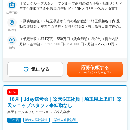
※ご応募時、参加可能日時をお知らせください。
【楽天グループの顔としてグループ商材の総合提案×店舗づくり／
変更の範囲：会社の定める業務
所定労働時間7.5H×残業月平均10～15H／月8日～休み／食事手当
仕事内容
■具体的には：
あり】
◇お客様対応
楽天モバイルショップに来店されるお客様へ、スマートフォン・
＜勤務地詳細1＞埼玉県越谷市内の店舗住所：埼玉県越谷市内 受
・新規契約・機種変更の受付および提案
料金プラン・楽天カード・楽天市場・楽天ポイントなど、楽天経
動喫煙対策：屋内全面禁煙＜勤務地詳細2＞埼玉県春日部市内の店
・料金プラン、楽天ポイント活用、楽天カード、各種サービスの
済圏の幅広いサービスを総合的にご提案します。単なる携帯販売
勤務地
舗住所：埼玉県春日部市内 受動喫煙対策：屋内全面禁煙変更の範
案内
ではなく、楽天グループ唯一の対面チャネルとして、お客様の生
囲：会社の定める事業所
＜予定年収＞371万円～550万円＜賃金形態＞月給制＜賃金内訳＞
・スマホの初期設定・データ移行サポート
活をより豊かにするトータルサポートを行うポジションです。
月額（基本給）：265,500円～370,000円＜月給＞265,500円～
・問い合わせ対応
給与
370,000円＜昇給有無＞有＜残業手当＞有＜給与補足＞※賞与年2
◇店舗運営
【今回の選考会の特徴】
回※その他手当：食事手当※別途インセンティブ支給あり賃金はあ
・店舗での電話応対
・最短1日で内々定も可能！
くまでも目安の金額であり、選考を通じて上下する可能性があり
・在庫管理、売り場づくり、POP作成
・Web開催のため、全国どこからでも参加可能
ます。月給(月額)は固定手当を含めた表記です。
・KPI管理・数値振り返り
・未経験の方も歓迎！充実した研修制度あり
応募依頼する
気になる
・店舗会議・研修への参加
（エージェントサービス）
・キャンペーン企画など、集客に向けた取り組み
【選考会の概要】
・形式： Web開催（事前に企業セミナー動画をご視聴いただきま
■キャリアパス：
す）
スタッフ（R CREW）から店長を経てRSV（スーパーバイザー）
NEW
・内容： 面接（25分×2回 現場面接/HR面接）
へステップアップが可能です。RSV経験後はマネジメントや本部
【8月｜1day選考会｜楽天G正社員｜埼玉県上里町】楽
への異動の道もあり、長期的にキャリア形成ができます。まずは
【開催日時】
天ショップスタッフ◆転勤なし
入社後1年で店長昇格を目指していただきます。
8/6 (木) 17:00～20:00
楽天トータルソリューションズ株式会社
8/13 (木) 17:00～20:00
■組織構成：
8/18 (火) 17:00～20:00
正社員
職種未経験歓迎
業種未経験歓迎
1店舗あたり店長1名、スタッフ5～15名で運営。チームワークを
8/20 (木) 17:00～20:00
重視し相談しやすい環境◎
8/25 (火) 17:00～20:00