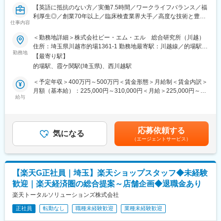
【英語に抵抗のない方／実働7.5時間／ワークライフバランス／福
利厚生◎／創業70年以上／臨床検査業界大手／高度な技術と豊富
■教育体制：
仕事内容
なノウハウで人々の健康づくりに貢献しています】
入社後1ヶ月は店舗での実践研修を実施。サービス知識・業務の流
れなど基礎から学べ、楽天グループ共通のeラーニングでビジネス
＜勤務地詳細＞株式会社ビー・エム・エル 総合研究所（川越）
■業務内容：
スキルの習得も可能。未経験でも安心してスタートできる環境で
住所：埼玉県川越市的場1361-1 勤務地最寄駅：川越線／的場駅受
海外のラボと連携して、新薬申請のための治験効果や安全性を調
す。
勤務地
動喫煙対策：屋内全面禁煙変更の範囲：会社の定める事業所
【最寄り駅】
べるためのサポートを行っていただきます。医療機関等から血液
的場駅、霞ケ関駅(埼玉県)、西川越駅
や尿等の検体を受け入れ、臨床検査の前工程をお任せします。
■このポジションの魅力：
◇未経験でも成長しやすいシンプルなオペレーション
＜予定年収＞400万円～500万円＜賃金形態＞月給制＜賃金内訳＞
■業務詳細：
料金体系が他キャリアよりシンプル覚えやすく、提案力を磨きや
月額（基本給）：225,000円～310,000円＜月給＞225,000円～
・検体の受付け
すい環境です。そのため、未経験からでも短期間で成長しやす
給与
310,000円＜昇給有無＞有＜残業手当＞有＜給与補足＞・賞与：
・検体の確認と仕分け
く、早期に独り立ちが可能です。
年2回・昇給：1月 賃金はあくまでも目安の金額であり、選考を
・発送手配
◇事業づくりに携われるやりがい
通じて上下する可能性があります。月給(月額)は固定手当を含めた
・各種データの登録作業
後発キャリアだからこそ柔軟で風通しがよく、改善提案や企画が
表記です。
応募依頼する
店舗運営に活かされやすい文化があります。
気になる
（エージェントサービス）
■1日の流れ：
・午前：各所から届く検体の受け取り／専用システムの登録/国内
■キャリアパス：
外の発送先別に仕分け（これら作業を数回）
スタッフ（R CREW）から店長を経てRSV（スーパーバイザー）
・午後：海外発送分の梱包作業も実施
へステップアップが可能です。RSV経験後はマネジメントや本部
【楽天G正社員｜埼玉】楽天ショップスタッフ◆未経験
への異動の道もあり、長期的にキャリア形成ができます。まずは
歓迎｜楽天経済圏の総合提案～店舗企画◆退職金あり
■組織について：
入社後1年で店長昇格を目指していただきます。
国際治験ラボで一緒に働くメンバーは全体で38名。BML社員とラ
楽天トータルソリューションズ株式会社
ボコープ社の社員が協力し合いながら検査を進めています。
■組織構成：
正社員
転勤なし
職種未経験歓迎
業種未経験歓迎
男女比は半々で年齢層で見ると30代が多めの組織です。
1店舗あたり店長1名、スタッフ5～15名で運営。チームワークを