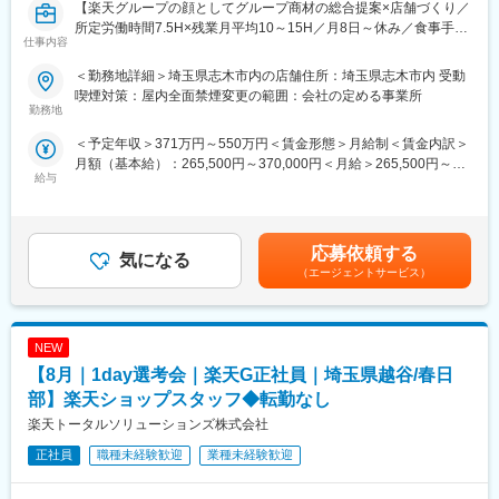
※ご応募時、参加可能日時をお知らせください。
【楽天グループの顔としてグループ商材の総合提案×店舗づくり／
変更の範囲：会社の定める業務
所定労働時間7.5H×残業月平均10～15H／月8日～休み／食事手当
仕事内容
■具体的には：
あり】
◇お客様対応
楽天モバイルショップに来店されるお客様へ、スマートフォン・
＜勤務地詳細＞埼玉県志木市内の店舗住所：埼玉県志木市内 受動
・新規契約・機種変更の受付および提案
料金プラン・楽天カード・楽天市場・楽天ポイントなど、楽天経
喫煙対策：屋内全面禁煙変更の範囲：会社の定める事業所
・料金プラン、楽天ポイント活用、楽天カード、各種サービスの
済圏の幅広いサービスを総合的にご提案します。単なる携帯販売
勤務地
案内
ではなく、楽天グループ唯一の対面チャネルとして、お客様の生
＜予定年収＞371万円～550万円＜賃金形態＞月給制＜賃金内訳＞
・スマホの初期設定・データ移行サポート
活をより豊かにするトータルサポートを行うポジションです。
月額（基本給）：265,500円～370,000円＜月給＞265,500円～
・問い合わせ対応
給与
370,000円＜昇給有無＞有＜残業手当＞有＜給与補足＞※賞与年2
◇店舗運営
【今回の選考会の特徴】
回※その他手当：食事手当※別途インセンティブ支給あり賃金はあ
・店舗での電話応対
・最短1日で内々定も可能！
くまでも目安の金額であり、選考を通じて上下する可能性があり
・在庫管理、売り場づくり、POP作成
・Web開催のため、全国どこからでも参加可能
ます。月給(月額)は固定手当を含めた表記です。
・KPI管理・数値振り返り
・未経験の方も歓迎！充実した研修制度あり
応募依頼する
気になる
・店舗会議・研修への参加
（エージェントサービス）
・キャンペーン企画など、集客に向けた取り組み
【選考会の概要】
・形式： Web開催（事前に企業セミナー動画をご視聴いただきま
■キャリアパス：
す）
スタッフ（R CREW）から店長を経てRSV（スーパーバイザー）
NEW
・内容： 面接（25分×2回 現場面接/HR面接）
へステップアップが可能です。RSV経験後はマネジメントや本部
【8月｜1day選考会｜楽天G正社員｜埼玉県越谷/春日
への異動の道もあり、長期的にキャリア形成ができます。まずは
【開催日時】
部】楽天ショップスタッフ◆転勤なし
入社後1年で店長昇格を目指していただきます。
8/6 (木) 17:00～20:00
楽天トータルソリューションズ株式会社
8/13 (木) 17:00～20:00
■組織構成：
8/18 (火) 17:00～20:00
正社員
職種未経験歓迎
業種未経験歓迎
1店舗あたり店長1名、スタッフ5～15名で運営。チームワークを
8/20 (木) 17:00～20:00
重視し相談しやすい環境◎
8/25 (火) 17:00～20:00