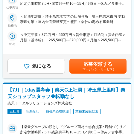
所定労働時間7.5H×残業月平均10～15H／月8日～休み／食事手当
7/16（木）17:00～20:30
仕事内容
あり】
7/19（日）11:00～14:30
楽天モバイルショップに来店されるお客様へ、スマートフォン・
7/21（火）17:00～20:30
＜勤務地詳細＞埼玉県志木市内の店舗住所：埼玉県志木市内 受動
料金プラン・楽天カード・楽天市場・楽天ポイントなど、楽天経
7/23（木）17:00～20:30
喫煙対策：屋内全面禁煙変更の範囲：会社の定める事業所
済圏の幅広いサービスを総合的にご提案します。単なる携帯販売
7/28（火）17:00～20:30
勤務地
ではなく、楽天グループ唯一の対面チャネルとして、お客様の生
7/30（木）17:00～20:30
＜予定年収＞371万円～560万円＜賃金形態＞月給制＜賃金内訳＞
活をより豊かにするトータルサポートを行うポジションです。
※ご応募時、参加可能日時をお知らせください。
月額（基本給）：265,500円～370,000円＜月給＞265,500円～
給与
370,000円＜昇給有無＞有＜残業手当＞有＜給与補足＞※賞与年2
【今回の選考会の特徴】
■具体的には：
回※その他手当：食事手当※別途インセンティブ支給あり賃金はあ
・最短1日で内々定も可能！
◇お客様対応
くまでも目安の金額であり、選考を通じて上下する可能性があり
・Web開催のため、全国どこからでも参加可能
・新規契約・機種変更の受付および提案
ます。月給(月額)は固定手当を含めた表記です。
・未経験の方も歓迎！充実した研修制度あり
・料金プラン、楽天ポイント活用、楽天カード、各種サービスの
応募依頼する
気になる
案内
（エージェントサービス）
【選考会の概要】
・スマホの初期設定・データ移行サポート
・形式： Web開催（事前に企業セミナー動画をご視聴いただきま
・問い合わせ対応
す）
◇店舗運営
【7月｜1day選考会｜楽天G正社員｜埼玉県上里町】楽
・内容： 面接（25分×2回 現場面接/HR面接）
・店舗での電話応対
・在庫管理、売り場づくり、POP作成
天ショップスタッフ◆転勤なし
【開催日時】
・KPI管理・数値振り返り
楽天トータルソリューションズ株式会社
7/2（木）17:00～20:30
・店舗会議・研修への参加
7/5（日）11:00～14:30
正社員
転勤なし
職種未経験歓迎
業種未経験歓迎
・キャンペーン企画など、集客に向けた取り組み
7/7（火）17:00～20:30
7/9（木）17:00～20:30
■キャリアパス：
【楽天グループの顔としてグループ商材の総合提案×店舗づくり／
7/14（火）17:00～20:30
スタッフ（R CREW）から店長を経てRSV（スーパーバイザー）
所定労働時間7.5H×残業月平均10～15H／月8日～休み／食事手当
7/16（木）17:00～20:30
へステップアップが可能です。RSV経験後はマネジメントや本部