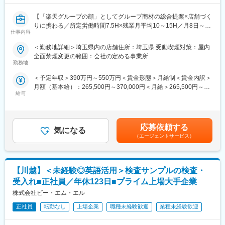
重視し相談しやすい環境◎
ロモーション施策を具現化していただきます。
【「楽天グループの顔」としてグループ商材の総合提案×店舗づく
変更の範囲：会社の定める業務
【業務のやりがい】
りに携わる／所定労働時間7.5H×残業月平均10～15H／月8日～休
・Hondaブランドの価値向上に直接貢献できる
仕事内容
み】
・全国規模で展開されるプロモーションに携わることができる
楽天モバイルショップに来店されるお客様へ、スマートフォン・
＜勤務地詳細＞埼玉県内の店舗住所：埼玉県 受動喫煙対策：屋内
・商品発売に合わせたコミュニケーション戦略の立案から制作・
料金プラン・楽天カード・楽天市場・楽天ポイントなど、楽天経
全面禁煙変更の範囲：会社の定める事業所
展開まで一貫して担当できる
済圏の幅広いサービスを総合的にご提案します。
勤務地
・社内外の多様な専門家と協働しながら大規模プロジェクトを推
単なる携帯販売ではなく、楽天グループ唯一の対面チャネルとし
進できる
＜予定年収＞390万円～550万円＜賃金形態＞月給制＜賃金内訳＞
て、お客様の生活をより豊かにするトータルサポートを行うポジ
・自ら企画した施策がお客様の反応や商品販売につながる実感を
月額（基本給）：265,500円～370,000円＜月給＞265,500円～
ションです。
得られる
給与
370,000円＜昇給有無＞有＜残業手当＞有＜給与補足＞※賞与年2
回※別途インセンティブ支給あり賃金はあくまでも目安の金額であ
■具体的には：
■当社について
り、選考を通じて上下する可能性があります。月給(月額)は固定手
◇お客様対応
自動車メーカーである本田技研工業の国内ビジネスを改革するた
当を含めた表記です。
・新規契約・機種変更の受付および提案
応募依頼する
めに設立された本田技研工業の100％出資の子会社です。
気になる
・料金プラン、楽天ポイント活用、楽天カード、各種サービスの
（エージェントサービス）
Hondaの車開発・製造ではなく、Hondaの顧客体験事業を担う会
案内
社としてHondaの販売・中古車・サブスク・カーシェア・アプ
・スマホの初期設定・データ移行サポート
リ・保険・アフターサービスを企画運営しております。
・問い合わせ対応
既存事業の延長ではなく、【人とHondaをつなぎ、毎日に「喜び
【川越】＜未経験◎英語活用＞検査サンプルの検査・
の瞬間」を創り出す】ことをミッションとしています。
◇店舗運営
受入れ■正社員／年休123日■プライム上場大手企業
・店舗での電話応対
株式会社ビー・エム・エル
変更の範囲：会社の定める業務
・在庫管理、売り場づくり、POP作成
・KPI管理・数値振り返り
正社員
転勤なし
上場企業
職種未経験歓迎
業種未経験歓迎
・店舗会議・研修への参加
・キャンペーン企画など、集客に向けた取り組み