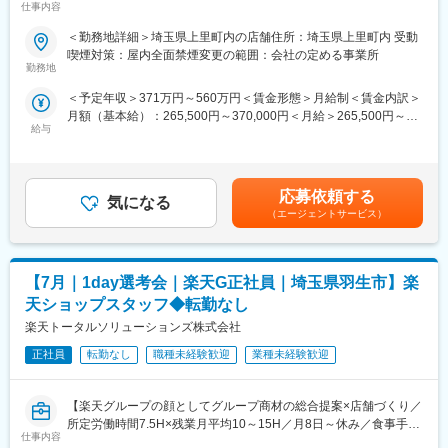
仕事内容
あり】
7/19（日）11:00～14:30
への異動の道もあり、長期的にキャリア形成ができます。まずは
楽天モバイルショップに来店されるお客様へ、スマートフォン・
7/21（火）17:00～20:30
入社後1年で店長昇格を目指していただきます。
＜勤務地詳細＞埼玉県上里町内の店舗住所：埼玉県上里町内 受動
料金プラン・楽天カード・楽天市場・楽天ポイントなど、楽天経
7/23（木）17:00～20:30
喫煙対策：屋内全面禁煙変更の範囲：会社の定める事業所
済圏の幅広いサービスを総合的にご提案します。単なる携帯販売
7/28（火）17:00～20:30
勤務地
■組織構成：
ではなく、楽天グループ唯一の対面チャネルとして、お客様の生
7/30（木）17:00～20:30
1店舗あたり店長1名、スタッフ5～15名で運営。チームワークを
＜予定年収＞371万円～560万円＜賃金形態＞月給制＜賃金内訳＞
活をより豊かにするトータルサポートを行うポジションです。
※ご応募時、参加可能日時をお知らせください。
重視し相談しやすい環境◎
月額（基本給）：265,500円～370,000円＜月給＞265,500円～
給与
370,000円＜昇給有無＞有＜残業手当＞有＜給与補足＞※賞与年2
【今回の選考会の特徴】
■具体的には：
変更の範囲：会社の定める業務
回※その他手当：食事手当※別途インセンティブ支給あり賃金はあ
・最短1日で内々定も可能！
◇お客様対応
くまでも目安の金額であり、選考を通じて上下する可能性があり
・Web開催のため、全国どこからでも参加可能
・新規契約・機種変更の受付および提案
ます。月給(月額)は固定手当を含めた表記です。
・未経験の方も歓迎！充実した研修制度あり
・料金プラン、楽天ポイント活用、楽天カード、各種サービスの
応募依頼する
気になる
案内
（エージェントサービス）
【選考会の概要】
・スマホの初期設定・データ移行サポート
・形式： Web開催（事前に企業セミナー動画をご視聴いただきま
・問い合わせ対応
す）
◇店舗運営
【7月｜1day選考会｜楽天G正社員｜埼玉県羽生市】楽
・内容： 面接（25分×2回 現場面接/HR面接）
・店舗での電話応対
・在庫管理、売り場づくり、POP作成
天ショップスタッフ◆転勤なし
【開催日時】
・KPI管理・数値振り返り
楽天トータルソリューションズ株式会社
7/2（木）17:00～20:30
・店舗会議・研修への参加
7/5（日）11:00～14:30
正社員
転勤なし
職種未経験歓迎
業種未経験歓迎
・キャンペーン企画など、集客に向けた取り組み
7/7（火）17:00～20:30
7/9（木）17:00～20:30
■キャリアパス：
【楽天グループの顔としてグループ商材の総合提案×店舗づくり／
7/14（火）17:00～20:30
スタッフ（R CREW）から店長を経てRSV（スーパーバイザー）
所定労働時間7.5H×残業月平均10～15H／月8日～休み／食事手当
7/16（木）17:00～20:30
へステップアップが可能です。RSV経験後はマネジメントや本部
仕事内容
あり】
7/19（日）11:00～14:30
への異動の道もあり、長期的にキャリア形成ができます。まずは