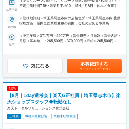
【楽天グループの顔としてグループ商材の総合提案×店舗づくり／
変更の範囲：会社の定める業務
所定労働時間7.5H×残業月平均10～15H／月8日～休み／食事手当
仕事内容
■具体的には：
あり】
◇お客様対応
楽天モバイルショップに来店されるお客様へ、スマートフォン・
＜勤務地詳細＞埼玉県羽生市内の店舗住所：埼玉県羽生市内 受動
・新規契約・機種変更の受付および提案
料金プラン・楽天カード・楽天市場・楽天ポイントなど、楽天経
喫煙対策：屋内全面禁煙変更の範囲：会社の定める事業所
・料金プラン、楽天ポイント活用、楽天カード、各種サービスの
済圏の幅広いサービスを総合的にご提案します。単なる携帯販売
勤務地
案内
ではなく、楽天グループ唯一の対面チャネルとして、お客様の生
＜予定年収＞371万円～550万円＜賃金形態＞月給制＜賃金内訳＞
・スマホの初期設定・データ移行サポート
活をより豊かにするトータルサポートを行うポジションです。
月額（基本給）：265,500円～370,000円＜月給＞265,500円～
・問い合わせ対応
給与
370,000円＜昇給有無＞有＜残業手当＞有＜給与補足＞※賞与年2
◇店舗運営
【今回の選考会の特徴】
回※その他手当：食事手当※別途インセンティブ支給あり賃金はあ
・店舗での電話応対
・最短1日で内々定も可能！
くまでも目安の金額であり、選考を通じて上下する可能性があり
・在庫管理、売り場づくり、POP作成
・Web開催のため、全国どこからでも参加可能
ます。月給(月額)は固定手当を含めた表記です。
・KPI管理・数値振り返り
・未経験の方も歓迎！充実した研修制度あり
応募依頼する
気になる
・店舗会議・研修への参加
（エージェントサービス）
・キャンペーン企画など、集客に向けた取り組み
【選考会の概要】
・形式： Web開催（事前に企業セミナー動画をご視聴いただきま
■キャリアパス：
す）
スタッフ（R CREW）から店長を経てRSV（スーパーバイザー）
NEW
・内容： 面接（25分×2回 現場面接/HR面接）
へステップアップが可能です。RSV経験後はマネジメントや本部
【8月｜1day選考会｜楽天G正社員｜埼玉県志木市】楽
への異動の道もあり、長期的にキャリア形成ができます。まずは
【開催日時】
天ショップスタッフ◆転勤なし
入社後1年で店長昇格を目指していただきます。
8/6 (木) 17:00～20:00
楽天トータルソリューションズ株式会社
8/13 (木) 17:00～20:00
■組織構成：
8/18 (火) 17:00～20:00
正社員
職種未経験歓迎
業種未経験歓迎
1店舗あたり店長1名、スタッフ5～15名で運営。チームワークを
8/20 (木) 17:00～20:00
重視し相談しやすい環境◎
8/25 (火) 17:00～20:00