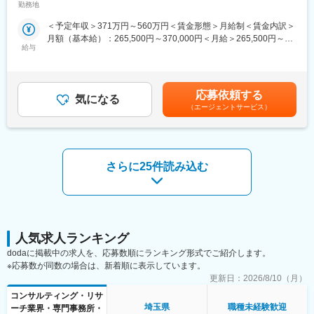
済圏の幅広いサービスを総合的にご提案します。
勤務地
舗住所：埼玉県春日部市内 受動喫煙対策：屋内全面禁煙変更の範
理して現場に向かう準備をします。
重視し相談しやすい環境◎
単なる携帯販売ではなく、楽天グループ唯一の対面チャネルとし
囲：会社の定める事業所
（2）現地に移動し、測量の準備を行い、測量を始めます。
＜予定年収＞371万円～560万円＜賃金形態＞月給制＜賃金内訳＞
て、お客様の生活をより豊かにするトータルサポートを行うポジ
（3）帰社後は外出中に入った案件などの対応・処理や、取引先へ
変更の範囲：会社の定める業務
月額（基本給）：265,500円～370,000円＜月給＞265,500円～
ションです。
の報告、観測データの整理、現況測量図の作図など
給与
370,000円＜昇給有無＞有＜残業手当＞有＜給与補足＞※賞与年2
回※別途インセンティブ支給あり賃金はあくまでも目安の金額であ
■具体的には：
■教育体制：
り、選考を通じて上下する可能性があります。月給(月額)は固定手
◇お客様対応
まずは未経験の方でも徐々にステップアップ出来るよう、社内外
当を含めた表記です。
・新規契約・機種変更の受付および提案
応募依頼する
で研修やOJTも充実しています。ご自身のレベルに合わせて測量
気になる
・料金プラン、楽天ポイント活用、楽天カード、各種サービスの
（エージェントサービス）
から登記まで幅広い業務を経験できますので、測量士補助として
案内
スキルアップが可能です。
・スマホの初期設定・データ移行サポート
・問い合わせ対応
■働き方
社内システムによって業務も効率化されているのでしっかりメリ
さらに25件読み込む
◇店舗運営
ハリをもって働くことができ、ワークライフバランスが整えられ
・店舗での電話応対
る環境です。
・在庫管理、売り場づくり、POP作成
・土日祝休み
・KPI管理・数値振り返り
・年休122日
・店舗会議・研修への参加
・有給取得率：前年81％
・キャンペーン企画など、集客に向けた取り組み
人気求人ランキング
・月平均残業15時間程度
dodaに掲載中の求人を、応募数順にランキング形式でご紹介します。
■教育体制：
■当社の魅力：
※応募数が同数の場合は、新着順に表示しています。
入社後1ヶ月は店舗での実践研修を実施。
リーガルフェイスグループは、司法書士、行政書士、土地家屋調
更新日：
2026/8/10（月）
サービス知識・業務の流れなど基礎から学べ、楽天グループ共通
査士といった豊富な実務経験を持つ各分野の専門家が集結し、お
のeラーニングでビジネススキルの習得も可能。未経験でも安心し
コンサルティング・リサ
客様の幅広いニーズにワンストップなサービスを提供することを
てスタートできる環境です。
埼玉県
職種未経験歓迎
ーチ業界・専門事務所・
強みとしています。