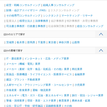
経営・戦略コンサルティング
組織人事コンサルティング
財務・会計アドバイザリー（FAS）
リスクコンサルティング
その他専門コンサルティング
シンクタンク
マーケティング・リサーチ
監査法人
税理士法人
法律事務所
会計事務所
特許事務所・弁理士事務所
司法書士事務所・行政書士事務所
社会保険労務士事務所
総合コンサルティング
ほかのエリアで探す
茨城県
栃木県
群馬県
千葉県
東京都
神奈川県
山梨県
ほかの業種で探す
IT・通信業界
インターネット・広告・メディア業界
メーカー（機械・電気）業界
メーカー（素材・化学・食品・化粧品・その他）業界
商社業界
医薬品・医療機器・ライフサイエンス・医療系サービス
金融業界
建設・プラント・不動産業界
人材サービス・アウトソーシング業界・コールセンター
小売業界
外食産業・飲食業界
運輸・物流業界
エネルギー（電力・ガス・石油・新エネルギー）業界
旅行・宿泊・レジャー業界
警備・清掃業界
理容・美容・エステ業界
教育業界
農林水産・鉱業
公社・官公庁・学校・研究施設
冠婚葬祭業界
その他