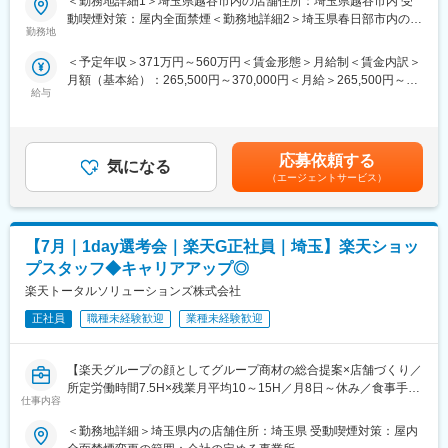
＜勤務地詳細1＞埼玉県越谷市内の店舗住所：埼玉県越谷市内 受
料金プラン・楽天カード・楽天市場・楽天ポイントなど、楽天経
7/23（木）17:00～20:30
動喫煙対策：屋内全面禁煙＜勤務地詳細2＞埼玉県春日部市内の店
済圏の幅広いサービスを総合的にご提案します。単なる携帯販売
7/28（火）17:00～20:30
勤務地
■組織構成：
舗住所：埼玉県春日部市内 受動喫煙対策：屋内全面禁煙変更の範
ではなく、楽天グループ唯一の対面チャネルとして、お客様の生
7/30（木）17:00～20:30
1店舗あたり店長1名、スタッフ5～15名で運営。チームワークを
囲：会社の定める事業所
＜予定年収＞371万円～560万円＜賃金形態＞月給制＜賃金内訳＞
活をより豊かにするトータルサポートを行うポジションです。
※ご応募時、参加可能日時をお知らせください。
重視し相談しやすい環境◎
月額（基本給）：265,500円～370,000円＜月給＞265,500円～
給与
370,000円＜昇給有無＞有＜残業手当＞有＜給与補足＞※賞与年2
【今回の選考会の特徴】
■具体的には：
変更の範囲：会社の定める業務
回※その他手当：食事手当※別途インセンティブ支給あり賃金はあ
・最短1日で内々定も可能！
◇お客様対応
くまでも目安の金額であり、選考を通じて上下する可能性があり
・Web開催のため、全国どこからでも参加可能
・新規契約・機種変更の受付および提案
ます。月給(月額)は固定手当を含めた表記です。
・未経験の方も歓迎！充実した研修制度あり
・料金プラン、楽天ポイント活用、楽天カード、各種サービスの
応募依頼する
気になる
案内
（エージェントサービス）
【選考会の概要】
・スマホの初期設定・データ移行サポート
・形式： Web開催（事前に企業セミナー動画をご視聴いただきま
・問い合わせ対応
す）
◇店舗運営
【7月｜1day選考会｜楽天G正社員｜埼玉】楽天ショッ
・内容： 面接（25分×2回 現場面接/HR面接）
・店舗での電話応対
・在庫管理、売り場づくり、POP作成
プスタッフ◆キャリアアップ◎
【開催日時】
・KPI管理・数値振り返り
楽天トータルソリューションズ株式会社
7/2（木）17:00～20:30
・店舗会議・研修への参加
7/5（日）11:00～14:30
正社員
職種未経験歓迎
業種未経験歓迎
・キャンペーン企画など、集客に向けた取り組み
7/7（火）17:00～20:30
7/9（木）17:00～20:30
■キャリアパス：
【楽天グループの顔としてグループ商材の総合提案×店舗づくり／
7/14（火）17:00～20:30
スタッフ（R CREW）から店長を経てRSV（スーパーバイザー）
所定労働時間7.5H×残業月平均10～15H／月8日～休み／食事手当
7/16（木）17:00～20:30
へステップアップが可能です。RSV経験後はマネジメントや本部
仕事内容
あり】
7/19（日）11:00～14:30
への異動の道もあり、長期的にキャリア形成ができます。まずは
楽天モバイルショップに来店されるお客様へ、スマートフォン・
7/21（火）17:00～20:30
入社後1年で店長昇格を目指していただきます。
＜勤務地詳細＞埼玉県内の店舗住所：埼玉県 受動喫煙対策：屋内
料金プラン・楽天カード・楽天市場・楽天ポイントなど、楽天経
7/23（木）17:00～20:30