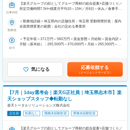
【楽天グループの顔としてグループ商材の総合提案×店舗づくり／
所定労働時間7.5H×残業月平均10～15H／月8日～休み／食事手当
仕事内容
あり】
楽天モバイルショップに来店されるお客様へ、スマートフォン・
＜勤務地詳細＞埼玉県内の店舗住所：埼玉県 受動喫煙対策：屋内
料金プラン・楽天カード・楽天市場・楽天ポイントなど、楽天経
全面禁煙変更の範囲：会社の定める事業所
済圏の幅広いサービスを総合的にご提案します。単なる携帯販売
勤務地
ではなく、楽天グループ唯一の対面チャネルとして、お客様の生
＜予定年収＞371万円～560万円＜賃金形態＞月給制＜賃金内訳＞
活をより豊かにするトータルサポートを行うポジションです。
月額（基本給）：265,500円～370,000円＜月給＞265,500円～
給与
370,000円＜昇給有無＞有＜残業手当＞有＜給与補足＞※賞与年2
【今回の選考会の特徴】
回※その他手当：食事手当※別途インセンティブ支給あり賃金はあ
・最短1日で内々定も可能！
くまでも目安の金額であり、選考を通じて上下する可能性があり
・Web開催のため、全国どこからでも参加可能
ます。月給(月額)は固定手当を含めた表記です。
・未経験の方も歓迎！充実した研修制度あり
応募依頼する
気になる
（エージェントサービス）
【選考会の概要】
・形式： Web開催（事前に企業セミナー動画をご視聴いただきま
す）
【7月｜1day選考会｜楽天G正社員｜埼玉県志木市】楽
・内容： 面接（25分×2回 現場面接/HR面接）
天ショップスタッフ◆転勤なし
【開催日時】
楽天トータルソリューションズ株式会社
7/2（木）17:00～20:30
7/5（日）11:00～14:30
正社員
転勤なし
職種未経験歓迎
業種未経験歓迎
7/7（火）17:00～20:30
7/9（木）17:00～20:30
【楽天グループの顔としてグループ商材の総合提案×店舗づくり／
7/14（火）17:00～20:30