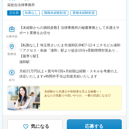
栄総合法律事務所
正社員
転勤なし
職種未経験歓迎
業種未経験歓迎
【未経験からの挑戦多数】法律事務所の秘書事務として弁護士サ
ポート業務をお任せ
仕事内容
【転勤なし】埼玉県さいたま市浦和区岸町7-12-4 ニチモビル浦和
▽アクセス・各線「浦和」駅より徒歩10分※受動喫煙対策あり：
勤務地
屋内全面禁煙
【最寄り駅】
浦和駅
月給21万円以上＋賞与年2回※月給額は経験・スキルを考慮の上、
決定いたします※時間外手当は別途支給いたします
給与
未経験から弁護士や依頼者を支える秘書へ！
あなたの気配りや思いやりが、一番の武器になる◎
気になる
応募する