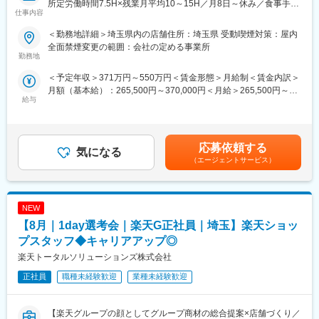
所定労働時間7.5H×残業月平均10～15H／月8日～休み／食事手当
仕事内容
あり】
楽天モバイルショップに来店されるお客様へ、スマートフォン・
＜勤務地詳細＞埼玉県内の店舗住所：埼玉県 受動喫煙対策：屋内
料金プラン・楽天カード・楽天市場・楽天ポイントなど、楽天経
全面禁煙変更の範囲：会社の定める事業所
済圏の幅広いサービスを総合的にご提案します。単なる携帯販売
勤務地
ではなく、楽天グループ唯一の対面チャネルとして、お客様の生
＜予定年収＞371万円～550万円＜賃金形態＞月給制＜賃金内訳＞
活をより豊かにするトータルサポートを行うポジションです。
月額（基本給）：265,500円～370,000円＜月給＞265,500円～
給与
370,000円＜昇給有無＞有＜残業手当＞有＜給与補足＞※賞与年2
【今回の選考会の特徴】
回※その他手当：食事手当※別途インセンティブ支給あり賃金はあ
・最短1日で内々定も可能！
くまでも目安の金額であり、選考を通じて上下する可能性があり
・Web開催のため、全国どこからでも参加可能
ます。月給(月額)は固定手当を含めた表記です。
・未経験の方も歓迎！充実した研修制度あり
応募依頼する
気になる
（エージェントサービス）
【選考会の概要】
・形式： Web開催（事前に企業セミナー動画をご視聴いただきま
す）
NEW
・内容： 面接（25分×2回 現場面接/HR面接）
【8月｜1day選考会｜楽天G正社員｜埼玉】楽天ショッ
【開催日時】
プスタッフ◆キャリアアップ◎
8/6 (木) 17:00～20:00
楽天トータルソリューションズ株式会社
8/13 (木) 17:00～20:00
8/18 (火) 17:00～20:00
正社員
職種未経験歓迎
業種未経験歓迎
8/20 (木) 17:00～20:00
8/25 (火) 17:00～20:00
※ご応募時、参加可能日時をお知らせください。
【楽天グループの顔としてグループ商材の総合提案×店舗づくり／