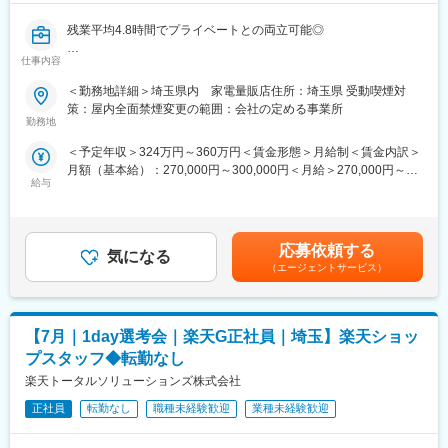
国土交通省 関東地方整備局 大宮国道事務所配属となります。
永続的にご依頼をいただいているため、基本的に転勤はありませ
残業平均4.8時間でプライベートとの両立可能◎
ん。
仕事内容
■業務内容：
■特徴・魅力：
埼玉県内の家電量販店【ドコモコーナー】で、スマホの案内や、
＜勤務地詳細＞埼玉県内 家電量販店住所：埼玉県 受動喫煙対
◇完全週休二日制を採用しており、年間休日124日・土日祝日は
受付業務をお任せします。
策：屋内全面禁煙変更の範囲：会社の定める事業所
お休み、月平均残業時間30時間以内です◎転居を伴う転勤もな
勤務地
く、安定した就業環境で長期的にキャリアをご形成いただけま
■業務詳細：
す。
＜予定年収＞324万円～360万円＜賃金形態＞月給制＜賃金内訳＞
◇スマホ案内／料金プラン説明
◇60歳以降も年収キープ可◎給与水準を落とさず長く活躍いただ
月額（基本給）：270,000円～300,000円＜月給＞270,000円～
◇新規契約、機種変更、MNP受付
けます。
給与
300,000円＜昇給有無＞有＜残業手当＞有＜給与補足＞■昇給査
◇データ移行・初期設定のサポート
◇通勤が困難な方は宿舎を用意します。（30歳まで）
定：年2回■別途役職手当あり：15,000円～70,000円＜年収例＞
◇同ポジションのミッションは、官公庁から受注を受け、行政の
330万円／入社1年目・一般社員360万円／入社2年目・一般社員
■研修について：
事業計画が円滑に進行するようサポート・コンサルティングする
660万円／入社4年目・マネージャー賃金はあくまでも目安の金額
・座学研修＋OJTで、未経験の方でもイチから学べる環境です。
応募依頼する
ことです。発注者の目線で事業計画に携わることで、さらなるキ
気になる
であり、選考を通じて上下する可能性があります。月給(月額)は固
・異業種出身のスタッフが多数活躍中です。
（エージェントサービス）
ャリアをご形成いただけます。
定手当を含めた表記です。
■勤務地について：
変更の範囲：会社の定める業務
配属先は埼玉県内の家電量販店です。
【7月｜1day選考会｜楽天G正社員｜埼玉】楽天ショッ
変更の範囲：会社の定める業務
プスタッフ◆転勤なし
楽天トータルソリューションズ株式会社
正社員
転勤なし
職種未経験歓迎
業種未経験歓迎