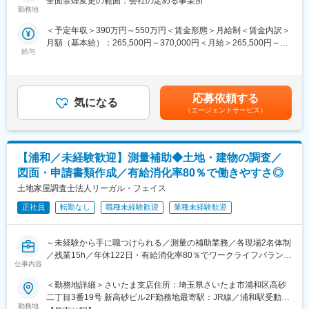
全面禁煙変更の範囲：会社の定める事業所
済圏の幅広いサービスを総合的にご提案します。単なる携帯販売
7/28（火）17:00～20:30
勤務地
■組織構成：
ではなく、楽天グループ唯一の対面チャネルとして、お客様の生
7/30（木）17:00～20:30
1店舗あたり店長1名、スタッフ5～15名で運営。チームワークを
＜予定年収＞390万円～550万円＜賃金形態＞月給制＜賃金内訳＞
活をより豊かにするトータルサポートを行うポジションです。
※ご応募時、参加可能日時をお知らせください。
重視し相談しやすい環境◎
月額（基本給）：265,500円～370,000円＜月給＞265,500円～
給与
370,000円＜昇給有無＞有＜残業手当＞有＜給与補足＞※賞与年2
【今回の選考会の特徴】
■具体的には：
変更の範囲：会社の定める業務
回※その他手当：食事手当※別途インセンティブ支給あり賃金はあ
・最短1日で内々定も可能！
◇お客様対応
くまでも目安の金額であり、選考を通じて上下する可能性があり
・Web開催のため、全国どこからでも参加可能
・新規契約・機種変更の受付および提案
ます。月給(月額)は固定手当を含めた表記です。
・未経験の方も歓迎！充実した研修制度あり
・料金プラン、楽天ポイント活用、楽天カード、各種サービスの
応募依頼する
気になる
案内
（エージェントサービス）
【選考会の概要】
・スマホの初期設定・データ移行サポート
・形式： Web開催（事前に企業セミナー動画をご視聴いただきま
・問い合わせ対応
す）
◇店舗運営
【浦和／未経験歓迎】測量補助◆土地・建物の調査／
・内容： 面接（25分×2回 現場面接/HR面接）
・店舗での電話応対
・在庫管理、売り場づくり、POP作成
図面・申請書類作成／有給消化率80％で働きやすさ◎
【開催日時】
・KPI管理・数値振り返り
土地家屋調査士法人リーガル・フェイス
7/2（木）17:00～20:30
・店舗会議・研修への参加
7/5（日）11:00～14:30
正社員
転勤なし
職種未経験歓迎
業種未経験歓迎
・キャンペーン企画など、集客に向けた取り組み
7/7（火）17:00～20:30
7/9（木）17:00～20:30
■キャリアパス：
～未経験から手に職つけられる／測量の補助業務／各現場2名体制
7/14（火）17:00～20:30
スタッフ（R CREW）から店長を経てRSV（スーパーバイザー）
／残業15h／年休122日・有給消化率80％でワークライフバランス
7/16（木）17:00～20:30
へステップアップが可能です。RSV経験後はマネジメントや本部
仕事内容
◎/社内外で研修やOJTも充実～
7/19（日）11:00～14:30
への異動の道もあり、長期的にキャリア形成ができます。まずは
7/21（火）17:00～20:30
入社後1年で店長昇格を目指していただきます。
＜勤務地詳細＞さいたま支店住所：埼玉県さいたま市浦和区高砂
■業務概要
7/23（木）17:00～20:30
二丁目3番19号 新高砂ビル2F勤務地最寄駅：JR線／浦和駅受動喫
私たちのグループは、不動産売買に関わる法律に関するサービス
7/28（火）17:00～20:30
勤務地
■組織構成：