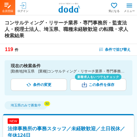
会員登録
ログイン
気になる
メニュー
コンサルティング・リサーチ業界・専門事務所・監査法
人・税理士法人、埼玉県、職種未経験歓迎
の転職・求人
検索結果
119
条件で並び替え
件
現在の検索条件
[勤務地]埼玉県 [業種]コンサルティング・リサーチ業界・専門事務所・監査法人・税理士法人 [こだわり条件ピックアップ]職種未経験歓迎 [詳細条件](募集・採用情報)職種未経験歓迎
新着求人をいつでもチェック
条件の変更
この条件を保存
埼玉県
のみで募集中
NEW
法律事務所の事務スタッフ／未経験歓迎／土日祝休／
年休124日