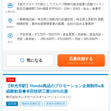
※ご応募時、参加可能日時をお知らせください。
【楽天グループの顔としてグループ商材の総合提案×店舗づくり／
変更の範囲：会社の定める業務
所定労働時間7.5H×残業月平均10～15H／月8日～休み／食事手当
仕事内容
■具体的には：
あり】
◇お客様対応
楽天モバイルショップに来店されるお客様へ、スマートフォン・
＜勤務地詳細＞埼玉県上里町内の店舗住所：埼玉県上里町内 受動
・新規契約・機種変更の受付および提案
料金プラン・楽天カード・楽天市場・楽天ポイントなど、楽天経
喫煙対策：屋内全面禁煙変更の範囲：会社の定める事業所
・料金プラン、楽天ポイント活用、楽天カード、各種サービスの
済圏の幅広いサービスを総合的にご提案します。単なる携帯販売
勤務地
案内
ではなく、楽天グループ唯一の対面チャネルとして、お客様の生
＜予定年収＞371万円～550万円＜賃金形態＞月給制＜賃金内訳＞
・スマホの初期設定・データ移行サポート
活をより豊かにするトータルサポートを行うポジションです。
月額（基本給）：265,500円～370,000円＜月給＞265,500円～
・問い合わせ対応
給与
370,000円＜昇給有無＞有＜残業手当＞有＜給与補足＞※賞与年2
◇店舗運営
【今回の選考会の特徴】
回※その他手当：食事手当※別途インセンティブ支給あり賃金はあ
・店舗での電話応対
・最短1日で内々定も可能！
くまでも目安の金額であり、選考を通じて上下する可能性があり
・在庫管理、売り場づくり、POP作成
・Web開催のため、全国どこからでも参加可能
ます。月給(月額)は固定手当を含めた表記です。
・KPI管理・数値振り返り
・未経験の方も歓迎！充実した研修制度あり
応募依頼する
気になる
・店舗会議・研修への参加
（エージェントサービス）
・キャンペーン企画など、集客に向けた取り組み
【選考会の概要】
・形式： Web開催（事前に企業セミナー動画をご視聴いただきま
■キャリアパス：
す）
スタッフ（R CREW）から店長を経てRSV（スーパーバイザー）
NEW
・内容： 面接（25分×2回 現場面接/HR面接）
へステップアップが可能です。RSV経験後はマネジメントや本部
【和光市駅】Honda商品のプロモーション企画制作※未
への異動の道もあり、長期的にキャリア形成ができます。まずは
【開催日時】
経験歓迎◆本田技研工業100%出資
入社後1年で店長昇格を目指していただきます。
8/6 (木) 17:00～20:00
株式会社ホンダセールスオペレーションジャパン
8/13 (木) 17:00～20:00
■組織構成：
8/18 (火) 17:00～20:00
正社員
職種未経験歓迎
業種未経験歓迎
1店舗あたり店長1名、スタッフ5～15名で運営。チームワークを
8/20 (木) 17:00～20:00
重視し相談しやすい環境◎