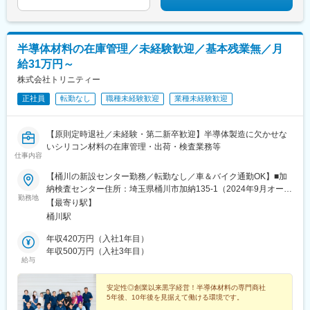
半導体材料の在庫管理／未経験歓迎／基本残業無／月
給31万円～
株式会社トリニティー
正社員
転勤なし
職種未経験歓迎
業種未経験歓迎
【原則定時退社／未経験・第二新卒歓迎】半導体製造に欠かせな
いシリコン材料の在庫管理・出荷・検査業務等
仕事内容
【桶川の新設センター勤務／転勤なし／車＆バイク通勤OK】■加
納検査センター住所：埼玉県桶川市加納135-1（2024年9月オープ
勤務地
ン）アクセス：JR高崎線『桶川駅』より徒歩28分★車通勤可（マ
【最寄り駅】
イカー手当支給）★UIターン転職も歓迎です！
桶川駅
年収420万円（入社1年目）
年収500万円（入社3年目）
給与
安定性◎創業以来黒字経営！半導体材料の専門商社
5年後、10年後を見据えて働ける環境です。