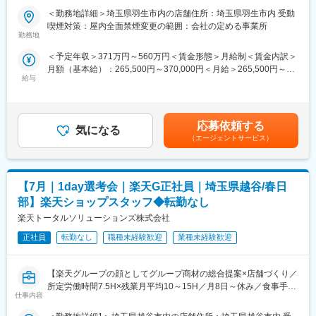
楽天モバイルショップに来店されるお客様へ、スマートフォン・
7/21（火）17:00～20:30
入社後1年で店長昇格を目指していただきます。
＜勤務地詳細＞埼玉県羽生市内の店舗住所：埼玉県羽生市内 受動
料金プラン・楽天カード・楽天市場・楽天ポイントなど、楽天経
7/23（木）17:00～20:30
喫煙対策：屋内全面禁煙変更の範囲：会社の定める事業所
済圏の幅広いサービスを総合的にご提案します。単なる携帯販売
7/28（火）17:00～20:30
勤務地
■組織構成：
ではなく、楽天グループ唯一の対面チャネルとして、お客様の生
7/30（木）17:00～20:30
1店舗あたり店長1名、スタッフ5～15名で運営。チームワークを
＜予定年収＞371万円～560万円＜賃金形態＞月給制＜賃金内訳＞
活をより豊かにするトータルサポートを行うポジションです。
※ご応募時、参加可能日時をお知らせください。
重視し相談しやすい環境◎
月額（基本給）：265,500円～370,000円＜月給＞265,500円～
給与
370,000円＜昇給有無＞有＜残業手当＞有＜給与補足＞※賞与年2
【今回の選考会の特徴】
■具体的には：
変更の範囲：会社の定める業務
回※その他手当：食事手当※別途インセンティブ支給あり賃金はあ
・最短1日で内々定も可能！
◇お客様対応
くまでも目安の金額であり、選考を通じて上下する可能性があり
・Web開催のため、全国どこからでも参加可能
・新規契約・機種変更の受付および提案
ます。月給(月額)は固定手当を含めた表記です。
・未経験の方も歓迎！充実した研修制度あり
・料金プラン、楽天ポイント活用、楽天カード、各種サービスの
応募依頼する
気になる
案内
（エージェントサービス）
【選考会の概要】
・スマホの初期設定・データ移行サポート
・形式： Web開催（事前に企業セミナー動画をご視聴いただきま
・問い合わせ対応
す）
◇店舗運営
【7月｜1day選考会｜楽天G正社員｜埼玉県越谷/春日
・内容： 面接（25分×2回 現場面接/HR面接）
・店舗での電話応対
・在庫管理、売り場づくり、POP作成
部】楽天ショップスタッフ◆転勤なし
【開催日時】
・KPI管理・数値振り返り
楽天トータルソリューションズ株式会社
7/2（木）17:00～20:30
・店舗会議・研修への参加
7/5（日）11:00～14:30
正社員
転勤なし
職種未経験歓迎
業種未経験歓迎
・キャンペーン企画など、集客に向けた取り組み
7/7（火）17:00～20:30
7/9（木）17:00～20:30
■キャリアパス：
【楽天グループの顔としてグループ商材の総合提案×店舗づくり／
7/14（火）17:00～20:30
スタッフ（R CREW）から店長を経てRSV（スーパーバイザー）
所定労働時間7.5H×残業月平均10～15H／月8日～休み／食事手当
7/16（木）17:00～20:30
へステップアップが可能です。RSV経験後はマネジメントや本部
仕事内容
あり】
7/19（日）11:00～14:30
への異動の道もあり、長期的にキャリア形成ができます。まずは
楽天モバイルショップに来店されるお客様へ、スマートフォン・
7/21（火）17:00～20:30
入社後1年で店長昇格を目指していただきます。