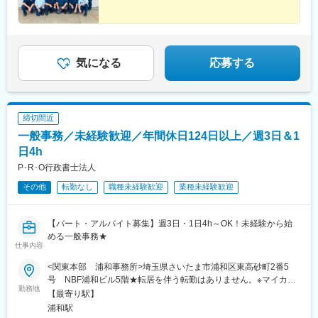
気になる
応募する
締切間近
一般事務／未経験歓迎／年間休日124日以上／週3日＆1
日4h
P･R･O行政書士法人
その他
転勤なし
職種未経験歓迎
業種未経験歓迎
【パート・アルバイト募集】週3日・1日4h～OK！未経験から始
める一般事務★
仕事内容
<関東本部 浦和事務所>埼玉県さいたま市浦和区東高砂町2番5
号 NBF浦和ビル5階★転居を伴う転勤はありません。※マイカー
勤務地
通勤は不可（公共交通機関でお越しください）
【最寄り駅】
浦和駅