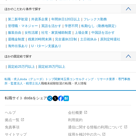
ほかのこだわり条件で探す
第二新卒歓迎
外資系企業
年間休日120日以上
フレックス勤務
管理職・マネジャー
英語を活かす
学歴不問
転勤なし（勤務地限定）
服装自由
女性活躍
社宅・家賃補助制度
上場企業
中国語を活かす
退職金制度
残業20時間未満
完全週休2日制
土日祝休み
原則定時退社
海外出張あり
U・Iターン支援あり
ほかの固定給で探す
固定給25万円以上
固定給35万円以上
転職・求人doda（デューダ）トップ
関東
埼玉県
コンサルティング・リサーチ業界・専門事務
所・監査法人・税理士法人
職種未経験歓迎の転職・求人情報
転職サイト dodaをシェア
ヘルプ
会社概要
拠点一覧
利用規約
免責事項
通信に関する情報の利用について
サイトマップ
採用を検討中の方へ