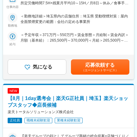
所定労働時間7.5H×残業月平均10～15H／月8日～休み／食事手当
仕事内容
■具体的には：
あり】
◇お客様対応
楽天モバイルショップに来店されるお客様へ、スマートフォン・
＜勤務地詳細＞埼玉県内の店舗住所：埼玉県 受動喫煙対策：屋内
・新規契約・機種変更の受付および提案
料金プラン・楽天カード・楽天市場・楽天ポイントなど、楽天経
全面禁煙変更の範囲：会社の定める事業所
・料金プラン、楽天ポイント活用、楽天カード、各種サービスの
済圏の幅広いサービスを総合的にご提案します。単なる携帯販売
勤務地
案内
ではなく、楽天グループ唯一の対面チャネルとして、お客様の生
＜予定年収＞371万円～550万円＜賃金形態＞月給制＜賃金内訳＞
・スマホの初期設定・データ移行サポート
活をより豊かにするトータルサポートを行うポジションです。
月額（基本給）：265,500円～370,000円＜月給＞265,500円～
・問い合わせ対応
給与
370,000円＜昇給有無＞有＜残業手当＞有＜給与補足＞※賞与年2
◇店舗運営
【今回の選考会の特徴】
回※その他手当：食事手当※別途インセンティブ支給あり賃金はあ
・店舗での電話応対
・最短1日で内々定も可能！
くまでも目安の金額であり、選考を通じて上下する可能性があり
・在庫管理、売り場づくり、POP作成
・Web開催のため、全国どこからでも参加可能
ます。月給(月額)は固定手当を含めた表記です。
・KPI管理・数値振り返り
・未経験の方も歓迎！充実した研修制度あり
応募依頼する
気になる
・店舗会議・研修への参加
（エージェントサービス）
・キャンペーン企画など、集客に向けた取り組み
【選考会の概要】
・形式： Web開催（事前に企業セミナー動画をご視聴いただきま
■キャリアパス：
す）
スタッフ（R CREW）から店長を経てRSV（スーパーバイザー）
NEW
・内容： 面接（25分×2回 現場面接/HR面接）
へステップアップが可能です。RSV経験後はマネジメントや本部
【8月｜1day選考会｜楽天G正社員｜埼玉】楽天ショッ
への異動の道もあり、長期的にキャリア形成ができます。まずは
【開催日時】
プスタッフ◆店長候補
入社後1年で店長昇格を目指していただきます。
8/6 (木) 17:00～20:00
楽天トータルソリューションズ株式会社
8/13 (木) 17:00～20:00
■組織構成：
8/18 (火) 17:00～20:00
正社員
職種未経験歓迎
業種未経験歓迎
1店舗あたり店長1名、スタッフ5～15名で運営。チームワークを
8/20 (木) 17:00～20:00
重視し相談しやすい環境◎
8/25 (火) 17:00～20:00
※ご応募時、参加可能日時をお知らせください。
【楽天グループの顔としてグループ商材の総合提案×店舗づくり／