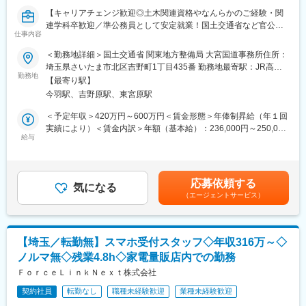
分析、改善提案までを一貫してご担当いただきます。
【キャリアチェンジ歓迎◎土木関連資格やなんらかのご経験・関
■当社について：
連学科卒歓迎／準公務員として安定就業！国土交通省など官公庁
■具体的には：
当社は2023年2月に設立された楽天グループ100％出資の新会社
仕事内容
での業務／年間休日124日・土日祝休・完全週休2日制】
・お客様のWebサイトにおける解析／改善提案
で、事業運営に必要な企画、立ち上げ、コンサルティング、オペ
＜勤務地詳細＞国土交通省 関東地方整備局 大宮国道事務所住所：
・Google Analyticsなどを活用したデータ分析
レーション管理、システム・インフラ整備までを一括して提供し
■担当業務：
埼玉県さいたま市北区吉野町1丁目435番 勤務地最寄駅：JR高崎
・InstagramなどのSNS分析、改善提案
ています。
公務員に準ずる立場として、発注者支援業務をご担当いただきま
勤務地
線／JR高崎線宮原駅受動喫煙対策：敷地内喫煙可能場所あり変更
・データ分析の結果に基づいたレポート作成
【最寄り駅】
す。国土交通省 関東地方整備局 大宮国道事務所へ常駐になり
の範囲：会社の定める事業所
・KPI設定やデータに基づく考察と提案
変更の範囲：会社の定める業務
今羽駅、吉野原駅、東宮原駅
ます。
・実行した施策の効果測定
施工を行う仕事ではなく、発注者のコンサルティングを行う仕事
＜予定年収＞420万円～600万円＜賃金形態＞年俸制昇給（年１回
です。主に国土交通省より業務を受注し、発注者の支援及び行政
実績により）＜賃金内訳＞年額（基本給）：236,000円～250,000
■組織構成：
の補助を行う立場で仕事をしています。
給与
円その他固定手当/月：30,667円～130,952円固定残業手当/月：
計3名在籍しています。
国土交通省職員が行っている仕事の支援、補助をしており、技術
83,333円～119,048円（固定残業時間40時間0分/月）超過した時
【内訳】40代女性、20代男性1名、20代女性1名
的なアドバイス、相談、提案等を行うことにより行政運営が円滑
間外労働の残業手当は追加支給＜月額＞350,000円～500,000円
※直近で中途入社予定の方もおり、中途入社でも安心して働ける環
に推進することを目的とした請負業務を行う立場となります。
（12分割）（一律手当を含む）＜昇給有無＞有＜残業手当＞有＜
境です。
応募依頼する
気になる
給与補足＞※予定年収はあくまでも目安の金額であり、選考を通じ
（エージェントサービス）
■詳細：
て上下する可能性があります。記載金額は選考を通じて上下する
■このような経験がある方が活躍：
（1）施工計画立案について資料のとりまとめ補助
可能性があります。月給(月額)は固定手当を含みます。
・Web広告の運用：Meta広告（Instagram／Facebook広告）、リ
（2）工事発注計画に必要な所定の図面、数量その他資料作成に関
スティング広告（Google広告など）
する補助
・SNSの運用：Instagram、TikTok、YouTubeの発信経験
【埼玉／転勤無】スマホ受付スタッフ◇年収316万～◇
（3）関係機関などの協議に関する資料作成補助、積算補助
・Webサイトの運用：ブログの発信経験、サーバーの運用／管理
ノルマ無◇残業4.8h◇家電量販店内での勤務
（4）事業計画立案に関する資料のとりまとめ補助
・クリエイティブ制作：illustrator、Photoshop、Canvaの使用経
（5）その他調査職員が指示する業務
ＦｏｒｃｅＬｉｎｋＮｅｘｔ株式会社
験
契約社員
転勤なし
職種未経験歓迎
業種未経験歓迎
■配属部署について：
変更の範囲：会社の定める業務