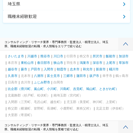
埼玉県
職種未経験歓迎
コンサルティング・リサーチ業界・専門事務所・監査法人・税理士法人、埼玉
県、職種未経験歓迎の転職・求人情報をエリアで絞り込む
さいたま市
川越市
熊谷市
川口市
行田市
秩父市
所沢市
飯能市
加須市
本庄市
東松山市
春日部市
狭山市
羽生市
鴻巣市
深谷市
上尾市
草加市
越谷市
蕨市
戸田市
入間市
朝霞市
志木市
和光市
新座市
桶川市
久喜市
北本市
八潮市
富士見市
三郷市
蓮田市
坂戸市
幸手市
鶴ヶ島市
日高市
吉川市
ふじみ野市
白岡市
比企郡（滑川町、嵐山町、小川町、川島町、吉見町、鳩山町、ときがわ町）
北葛飾郡（杉戸町、松伏町）
南埼玉郡（宮代町）
入間郡（三芳町、毛呂山町、越生町）
児玉郡（美里町、神川町、上里町）
秩父郡（横瀬町、皆野町、長瀞町、小鹿野町、東秩父村）
北足立郡（伊奈町）
大里郡（寄居町）
コンサルティング・リサーチ業界・専門事務所・監査法人・税理士法人、埼玉
県、職種未経験歓迎の転職・求人情報を業種で絞り込む