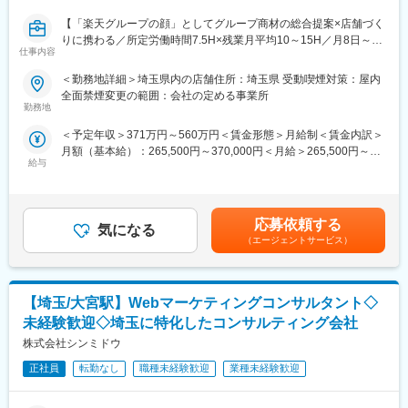
重視し、相談しやすく協力し合える職場環境です。
■国際治験ラボとは：
【「楽天グループの顔」としてグループ商材の総合提案×店舗づく
2010年、グローバルで展開し、医薬品開発事業を行なう「ラボコ
■当社について：
りに携わる／所定労働時間7.5H×残業月平均10～15H／月8日～休
ープ社」とスタートした共同治験ラボのことです。
当社は2023年2月に設立された楽天グループ100％出資の新会社
仕事内容
み】
当社では世界基準で行なう国際治験を世界各地のラボと協働して
で、事業運営に必要な企画、立ち上げ、コンサルティング、オペ
楽天モバイルショップに来店されるお客様へ、スマートフォン・
＜勤務地詳細＞埼玉県内の店舗住所：埼玉県 受動喫煙対策：屋内
進め、新しい医薬品の開発をサポートしています。
レーション管理、システム・インフラ整備までを一括して提供し
料金プラン・楽天カード・楽天市場・楽天ポイントなど、楽天経
全面禁煙変更の範囲：会社の定める事業所
そのため、検査の手順書は全て英語で書かれています。
ています。
済圏の幅広いサービスを総合的にご提案します。
勤務地
単なる携帯販売ではなく、楽天グループ唯一の対面チャネルとし
■教育体制：
変更の範囲：会社の定める業務
＜予定年収＞371万円～560万円＜賃金形態＞月給制＜賃金内訳＞
て、お客様の生活をより豊かにするトータルサポートを行うポジ
OJTとして先輩社員に指導いただきます。独り立ちが可能になる
月額（基本給）：265,500円～370,000円＜月給＞265,500円～
ションです。
まで、個人のペースに合わせて指導をいたしますので、未経験の
給与
370,000円＜昇給有無＞有＜残業手当＞有＜給与補足＞※賞与年2
方もご安心ください。
回※別途インセンティブ支給あり※上記は都道府県内異動型のみの
■具体的には：
実際に、ブランクがある方や未経験の方も活躍されております。
場合となります。全国転勤可能型の場合：390万円～賃金はあく
◇お客様対応
までも目安の金額であり、選考を通じて上下する可能性がありま
・新規契約・機種変更の受付および提案
応募依頼する
■当社について：
気になる
す。月給(月額)は固定手当を含めた表記です。
・料金プラン、楽天ポイント活用、楽天カード、各種サービスの
（エージェントサービス）
医療機関から依頼され1日30数万もの検体検査を手掛ける臨床検
案内
査大手企業です。全国の基幹病院やクリニック等医療機関よりお
・スマホの初期設定・データ移行サポート
預かりする検査領域は4,000項目以上。臨床検査事業を中心に医療
・問い合わせ対応
の向上に努め特殊検査・研究検査までを網羅する総合ラボとして
【埼玉/大宮駅】Webマーケティングコンサルタント◇
設立以来高い評価を得ています。
◇店舗運営
未経験歓迎◇埼玉に特化したコンサルティング会社
さらに、臨床検査事業の他にも医療情報システム事業（電子カル
・店舗での電話応対
株式会社シンミドウ
テ）など「医療」×「情報」の未来を創る企業として人と健康に貢
・在庫管理、売り場づくり、POP作成
献をしていきます。
・KPI管理・数値振り返り
正社員
転勤なし
職種未経験歓迎
業種未経験歓迎
・店舗会議・研修への参加
変更の範囲：会社の定める業務
・キャンペーン企画など、集客に向けた取り組み