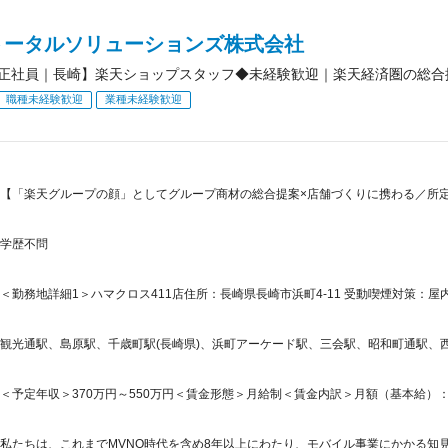
トータルソリューションズ株式会社
正社員｜長崎】楽天ショップスタッフ◆未経験歓迎｜楽天経済圏の総合
職種未経験歓迎
業種未経験歓迎
【「楽天グループの顔」としてグループ商材の総合提案×店舗づくりに携わる／所定労
学歴不問
＜勤務地詳細1＞ハマクロス411店住所：長崎県長崎市浜町4-11 受動喫煙対策：屋内
観光通駅、島原駅、千歳町駅(長崎県)、浜町アーケード駅、三会駅、昭和町通駅、西浜
＜予定年収＞370万円～550万円＜賃金形態＞月給制＜賃金内訳＞月額（基本給）：265,5
私たちは、これまでMVNO時代を含め8年以上にわたり、モバイル事業にかかる知見