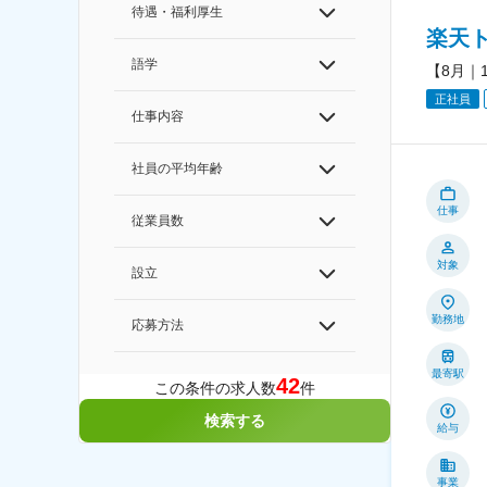
待遇・福利厚生
楽天
語学
【8月｜
正社員
仕事内容
社員の平均年齢
仕事
従業員数
対象
設立
勤務地
応募方法
最寄駅
42
この条件の求人数
件
検索する
給与
事業