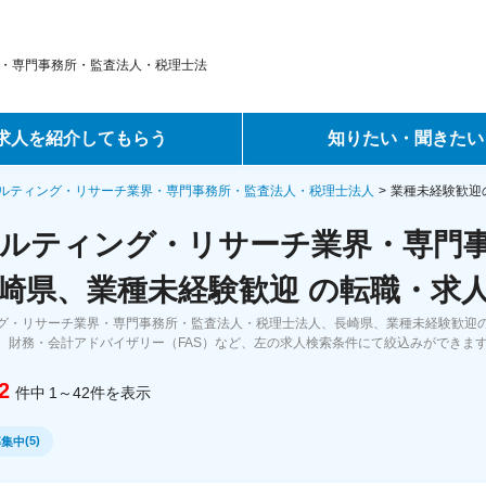
・専門事務所・監査法人・税理士法
求人を紹介してもらう
知りたい・聞きたい
ントサービス
転職ノウハウ
ルティング・リサーチ業界・専門事務所・監査法人・税理士法人
業種未経験歓迎
ルティング・リサーチ業界・専門
サービス
データで見る転職
崎県、業種未経験歓迎 の転職・求
ーエージェントサービス
コラム・インタビュー
グ・リサーチ業界・専門事務所・監査法人・税理士法人、長崎県、業種未経験歓迎
、財務・会計アドバイザリー（FAS）など、左の求人検索条件にて絞込みができま
転職Q&A
2
件中
1～42
件
を表示
(
5
)
募集中