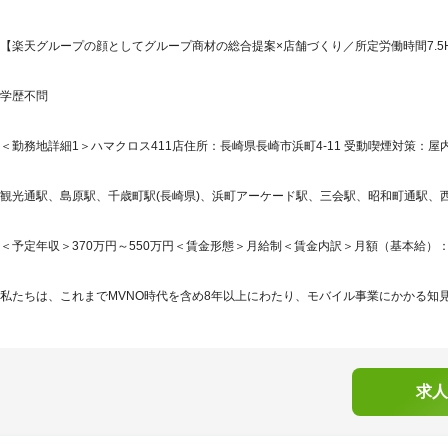
【楽天グループの顔としてグループ商材の総合提案×店舗づくり／所定労働時間7.5H
学歴不問
＜勤務地詳細1＞ハマクロス411店住所：長崎県長崎市浜町4-11 受動喫煙対策：屋内
観光通駅、島原駅、千歳町駅(長崎県)、浜町アーケード駅、三会駅、昭和町通駅、西浜
＜予定年収＞370万円～550万円＜賃金形態＞月給制＜賃金内訳＞月額（基本給）：265,5
私たちは、これまでMVNO時代を含め8年以上にわたり、モバイル事業にかかる知見
求人