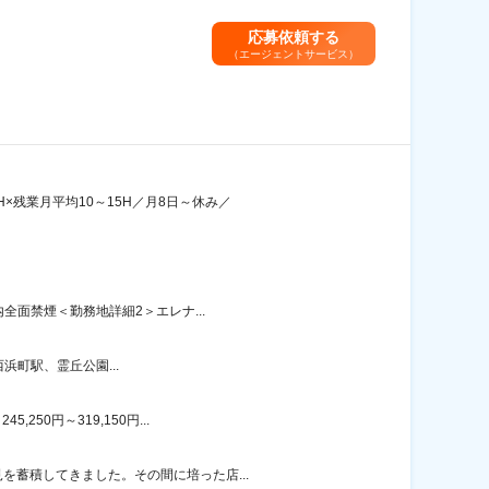
応募依頼する
（エージェントサービス）
×残業月平均10～15H／月8日～休み／
全面禁煙＜勤務地詳細2＞エレナ...
町駅、霊丘公園...
50円～319,150円...
を蓄積してきました。その間に培った店...