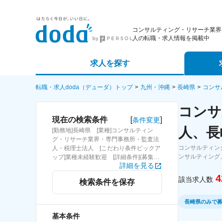
コンサルティング・リサーチ業界
人の転職・求人情報を掲載中
求人を探す
詳細条件から探す
エージェ
転職・求人doda（デューダ）トップ
九州・沖縄
長崎県
コンサ
コンサ
新着求人から探す
スカウト
[
]
現在の検索条件
条件変更
人、長
[勤務地]長崎県 [業種]コンサルティン
求人特集から探す
パートナ
グ・リサーチ業界・専門事務所・監査法
コンサルティン
人・税理士法人 [こだわり条件ピックア
ンサルティング
ップ]業種未経験歓迎 [詳細条件](募集・
詳細を見る
採用情報)業種未経験歓迎
4
該当求人数
検索条件を保存
長崎県のみで
基本条件