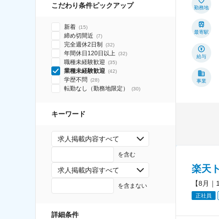
こだわり条件ピックアップ
勤務地
新着
(
15
)
最寄駅
締め切間近
(
7
)
完全週休2日制
(
32
)
年間休日120日以上
(
32
)
給与
職種未経験歓迎
(
35
)
業種未経験歓迎
(
42
)
学歴不問
(
28
)
事業
転勤なし（勤務地限定）
(
30
)
キーワード
求人掲載内容すべて
を含む
楽天
求人掲載内容すべて
【8月｜
を含まない
正社員
詳細条件