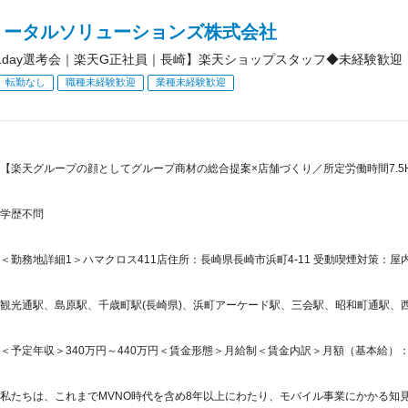
トータルソリューションズ株式会社
1day選考会｜楽天G正社員｜長崎】楽天ショップスタッフ◆未経験歓迎
転勤なし
職種未経験歓迎
業種未経験歓迎
【楽天グループの顔としてグループ商材の総合提案×店舗づくり／所定労働時間7.5H
学歴不問
＜勤務地詳細1＞ハマクロス411店住所：長崎県長崎市浜町4-11 受動喫煙対策：屋内
観光通駅、島原駅、千歳町駅(長崎県)、浜町アーケード駅、三会駅、昭和町通駅、西浜
＜予定年収＞340万円～440万円＜賃金形態＞月給制＜賃金内訳＞月額（基本給）：245,2
私たちは、これまでMVNO時代を含め8年以上にわたり、モバイル事業にかかる知見