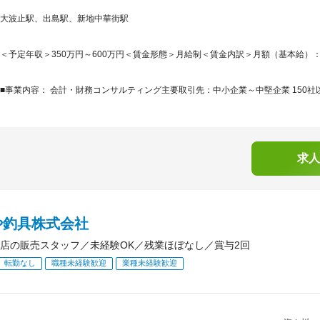
大波止駅、出島駅、新地中華街駅
＜予定年収＞350万円～600万円＜賃金形態＞月給制＜賃金内訳＞月額（基本給）：177,9
■事業内容： 会計・財務コンサルティング主要取引先：中小企業～中堅企業 150社以
求人
や釣具株式会社
店の販売スタッフ／未経験OK／残業ほぼなし／賞与2回
転勤なし
職種未経験歓迎
業種未経験歓迎