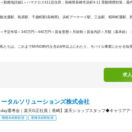
＜勤務地詳細1＞ハマクロス411店住所：長崎県長崎市浜町4-11 受動喫煙対策：屋内
観光通駅、島原駅、千歳町駅(長崎県)、浜町アーケード駅、三会駅、昭和町通駅、西浜
＜予定年収＞340万円～440万円＜賃金形態＞月給制＜賃金内訳＞月額（基本給）：245,2
私たちは、これまでMVNO時代を含め8年以上にわたり、モバイル事業にかかる知見
求人
トータルソリューションズ株式会社
1day選考会｜楽天G正社員｜長崎】楽天ショップスタッフ◆キャリアア
職種未経験歓迎
業種未経験歓迎