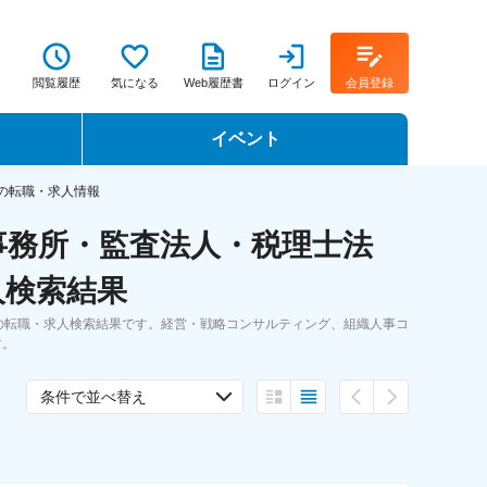
閲覧履歴
気になる
Web履歴書
ログイン
会員登録
イベント
転職イベント・転職セミナー
の転職・求人情報
事務所・監査法人・税理士法
転職フェア
人検索結果
転職セミナー動画
の転職・求人検索結果です。経営・戦略コンサルティング、組織人事コ
す。
条件で並べ替え