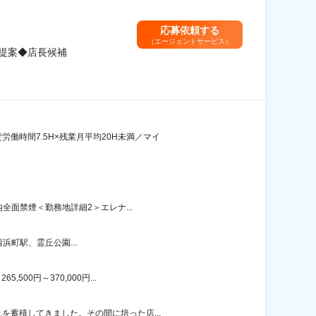
応募依頼する
（エージェントサービス）
提案◆店長候補
働時間7.5H×残業月平均20H未満／マイ
全面禁煙＜勤務地詳細2＞エレナ...
町駅、霊丘公園...
00円～370,000円...
を蓄積してきました。その間に培った店...