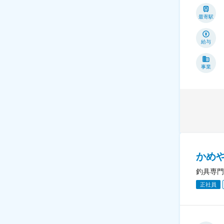
最寄駅
給与
事業
かめ
釣具専門
正社員