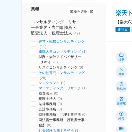
業種
業種を選択
楽天
コンサルティング・リサ
【楽天G
ーチ業界・専門事務所・
正社員
監査法人・税理士法人
(
42
)
経営・戦略コンサルティング
(
11
)
組織人事コンサルティング
(
1
)
財務・会計アドバイザリー
仕事
（FAS）
(
0
)
リスクコンサルティング
(
0
)
その他専門コンサルティング
対象
(
20
)
シンクタンク
(
1
)
マーケティング・リサーチ
(
1
)
勤務地
監査法人
(
0
)
税理士法人
(
0
)
法律事務所
(
0
)
最寄駅
会計事務所
(
0
)
特許事務所・弁理士事務所
(
0
)
給与
司法書士事務所・行政書士事
務所
(
0
)
社会保険労務士事務所
(
1
)