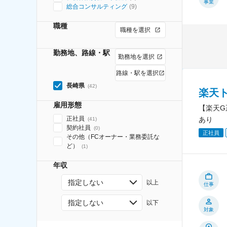
事業
総合コンサルティング
(
9
)
職種
職種を選択
勤務地、路線・駅
勤務地を選択
路線・駅を選択
長崎県
(
42
)
楽天
雇用形態
【楽天G
正社員
あり
(
41
)
契約社員
(
0
)
正社員
その他（FCオーナー・業務委託な
ど）
(
1
)
年収
指定しない
以上
仕事
指定しない
以下
対象