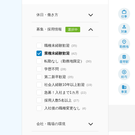
休日・働き方
仕事
募集・採用情報
選択中
対象
職種未経験歓迎
(
35
)
勤務地
業種未経験歓迎
(
42
)
転勤なし（勤務地限定）
(
30
)
最寄駅
学歴不問
(
28
)
第二新卒歓迎
給与
(
35
)
社会人経験10年以上歓迎
(
19
)
事業
急募！入社まで1カ月
(
22
)
採用人数5名以上
(
27
)
入社後の職種変更なし
(
4
)
会社・職場の環境