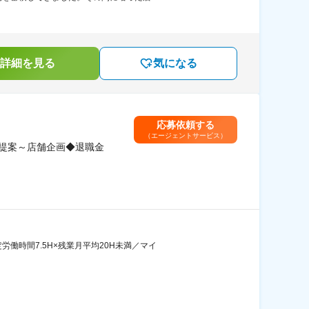
詳細を見る
気になる
応募依頼する
（エージェントサービス）
提案～店舗企画◆退職金
働時間7.5H×残業月平均20H未満／マイ