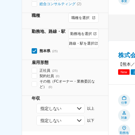
事業
総合コンサルティング
(
2
)
職種
職種を選択
勤務地、路線・駅
勤務地を選択
路線・駅を選択
熊本県
(
25
)
株式
雇用形態
【熊本／
正社員
(
25
)
New
契約社員
(
0
)
その他（FCオーナー・業務委託な
ど）
(
0
)
年収
仕事
指定しない
以上
対象
指定しない
以下
勤務地