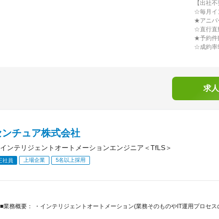
【出社不
☆毎月イ
★アニバ
☆直行直
★予約件
☆成約率
求人
センチュア株式会社
インテリジェントオートメーションエンジニア＜TfLS＞
上場企業
5名以上採用
正社員
■業務概要： ・インテリジェントオートメーション(業務そのものやIT運用プロセ