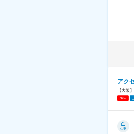
アク
【大阪】
New
仕事