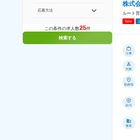
株式
応募方法
ルート営
New
25
この条件の求人数
件
検索する
仕事
対象
勤務地
給与
事業