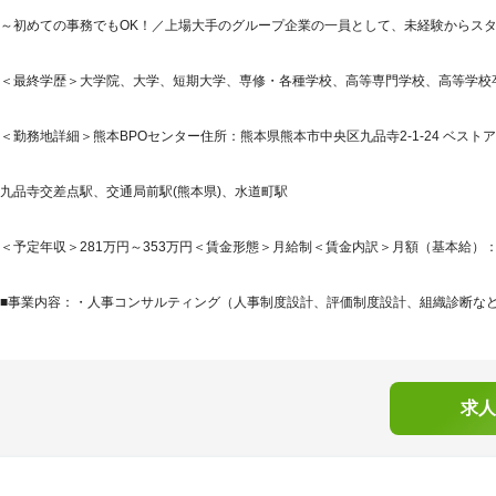
～初めての事務でもOK！／上場大手のグループ企業の一員として、未経験からス
＜最終学歴＞大学院、大学、短期大学、専修・各種学校、高等専門学校、高等学校
＜勤務地詳細＞熊本BPOセンター住所：熊本県熊本市中央区九品寺2-1-24 ベストア
九品寺交差点駅、交通局前駅(熊本県)、水道町駅
＜予定年収＞281万円～353万円＜賃金形態＞月給制＜賃金内訳＞月額（基本給）：180,0
■事業内容：・人事コンサルティング（人事制度設計、評価制度設計、組織診断など）
求人