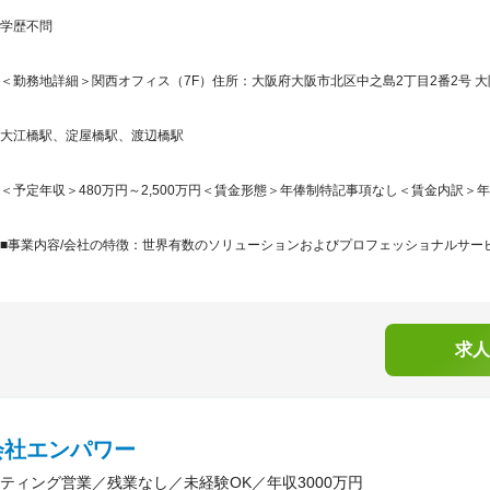
学歴不問
＜勤務地詳細＞関西オフィス（7F）住所：大阪府大阪市北区中之島2丁目2番2号 大阪
大江橋駅、淀屋橋駅、渡辺橋駅
＜予定年収＞480万円～2,500万円＜賃金形態＞年俸制特記事項なし＜賃金内訳＞年額（基本
■事業内容/会社の特徴：世界有数のソリューションおよびプロフェッショナルサービ
求人
会社エンパワー
ティング営業／残業なし／未経験OK／年収3000万円