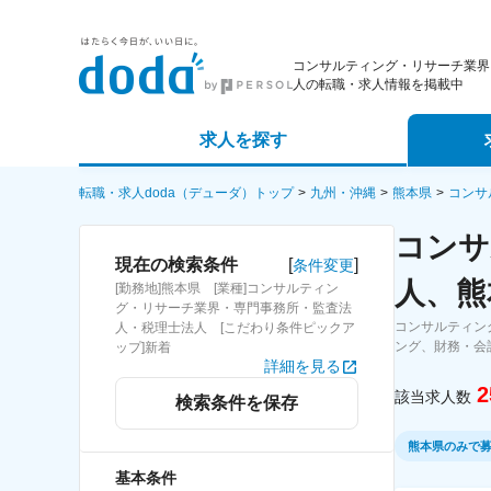
コンサルティング・リサーチ業界
人の転職・求人情報を掲載中
求人を探す
詳細条件から探す
エージェ
転職・求人doda（デューダ）トップ
九州・沖縄
熊本県
コンサ
コンサ
新着求人から探す
スカウト
[
]
現在の検索条件
条件変更
人、熊
[勤務地]熊本県 [業種]コンサルティン
求人特集から探す
パートナ
グ・リサーチ業界・専門事務所・監査法
コンサルティン
人・税理士法人 [こだわり条件ピックア
ング、財務・会
ップ]新着
詳細を見る
2
該当求人数
検索条件を保存
熊本県のみで
基本条件