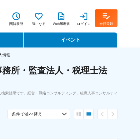
閲覧履歴
気になる
Web履歴書
ログイン
会員登録
イベント
転職イベント・転職セミナー
人情報
事務所・監査法人・税理士法
転職フェア
転職セミナー動画
人検索結果です。経営・戦略コンサルティング、組織人事コンサルティ
条件で並べ替え