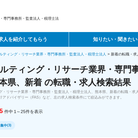
・専門事務所・監査法人・税理士法
求人を紹介してもらう
知りたい・聞きたい
ントサービス
転職ノウハウ
ルティング・リサーチ業界・専門事務所・監査法人・税理士法人
新着の転職・求
ルティング・リサーチ業界・専門
サービス
データで見る転職
本県、新着 の転職・求人検索結果
ーエージェントサービス
コラム・インタビュー
グ・リサーチ業界・専門事務所・監査法人・税理士法人、熊本県、新着の転職・求
計アドバイザリー（FAS）など、左の求人検索条件にて絞込みができます。
転職Q&A
5
件中
1～25
件
を表示
(
3
)
募集中