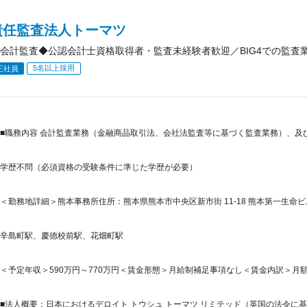
責任監査法人トーマツ
会計監査◆公認会計士資格取得者・監査未経験者歓迎／BIG4での監査
5名以上採用
正社員
■職務内容 会計監査業務（金融商品取引法、会社法監査等に基づく監査業務）、及び
学歴不問（必須資格の受験条件に準じた学歴が必要）
＜勤務地詳細＞熊本事務所住所：熊本県熊本市中央区新市街 11-18 熊本第一生
辛島町駅、慶徳校前駅、花畑町駅
＜予定年収＞590万円～770万円＜賃金形態＞月給制補足事項なし＜賃金内訳＞月額（基本
■法人概要：日本におけるデロイト トウシュ トーマツ リミテッド（英国の法令に基