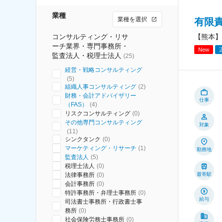
業種
業種を選択
有限
コンサルティング・リサ
【熊本】
ーチ業界・専門事務所・
New
監査法人・税理士法人
(
25
)
経営・戦略コンサルティング
(
5
)
組織人事コンサルティング
(
2
)
財務・会計アドバイザリー
仕事
（FAS）
(
4
)
リスクコンサルティング
(
0
)
その他専門コンサルティング
対象
(
11
)
シンクタンク
(
0
)
マーケティング・リサーチ
(
1
)
勤務地
監査法人
(
5
)
税理士法人
(
0
)
法律事務所
(
0
)
最寄駅
会計事務所
(
0
)
特許事務所・弁理士事務所
(
0
)
給与
司法書士事務所・行政書士事
務所
(
0
)
社会保険労務士事務所
(
0
)