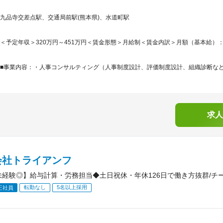
九品寺交差点駅、交通局前駅(熊本県)、水道町駅
＜予定年収＞320万円～451万円＜賃金形態＞月給制＜賃金内訳＞月額（基本給）：199,0
■事業内容：・人事コンサルティング（人事制度設計、評価制度設計、組織診断など）
求人
会社トライアンフ
未経験◎】給与計算・労務担当◆土日祝休・年休126日で働き方抜群/チ
転勤なし
5名以上採用
正社員