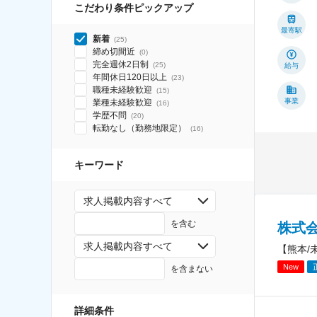
こだわり条件ピックアップ
最寄駅
新着
(
25
)
締め切間近
(
0
)
完全週休2日制
(
25
)
給与
年間休日120日以上
(
23
)
職種未経験歓迎
(
15
)
事業
業種未経験歓迎
(
16
)
学歴不問
(
20
)
転勤なし（勤務地限定）
(
16
)
キーワード
求人掲載内容すべて
を含む
株式
求人掲載内容すべて
【熊本/
New
を含まない
詳細条件