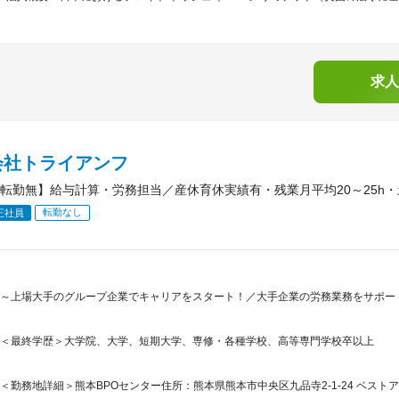
求人
会社トライアンフ
転勤無】給与計算・労務担当／産休育休実績有・残業月平均20～25h
転勤なし
正社員
～上場大手のグループ企業でキャリアをスタート！／大手企業の労務業務をサポー
＜最終学歴＞大学院、大学、短期大学、専修・各種学校、高等専門学校卒以上
＜勤務地詳細＞熊本BPOセンター住所：熊本県熊本市中央区九品寺2-1-24 ベストア