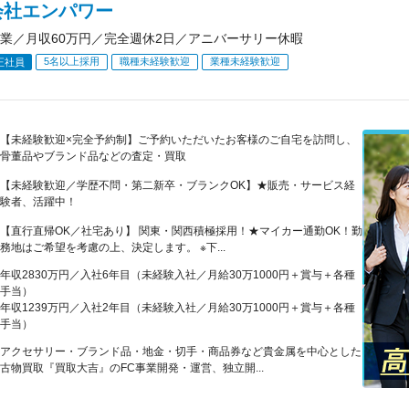
会社エンパワー
業／月収60万円／完全週休2日／アニバーサリー休暇
5名以上採用
職種未経験歓迎
業種未経験歓迎
正社員
【未経験歓迎×完全予約制】ご予約いただいたお客様のご自宅を訪問し、
骨董品やブランド品などの査定・買取
【未経験歓迎／学歴不問・第二新卒・ブランクOK】★販売・サービス経
験者、活躍中！
【直行直帰OK／社宅あり】 関東・関西積極採用！★マイカー通勤OK！勤
務地はご希望を考慮の上、決定します。 ※下...
年収2830万円／入社6年目（未経験入社／月給30万1000円＋賞与＋各種
手当）
年収1239万円／入社2年目（未経験入社／月給30万1000円＋賞与＋各種
手当）
アクセサリー・ブランド品・地金・切手・商品券など貴金属を中心とした
古物買取『買取大吉』のFC事業開発・運営、独立開...