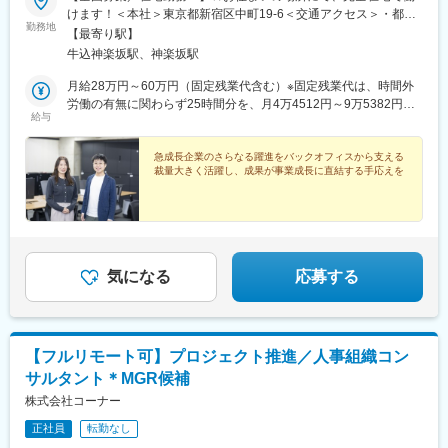
けます！＜本社＞東京都新宿区中町19-6＜交通アクセス＞・都営
勤務地
大江戸線「牛込神楽坂駅」より徒歩4分・東京メトロ東西線「神楽
【最寄り駅】
坂駅」より徒歩8分・JR中央線／総武線「飯田橋駅」より徒歩約
牛込神楽坂駅、神楽坂駅
14分※受動喫煙防止対策：屋内禁煙
月給28万円～60万円（固定残業代含む）※固定残業代は、時間外
労働の有無に関わらず25時間分を、月4万4512円～9万5382円支
給与
給※上記を超える時間外労働分は追加で支給
急成長企業のさらなる躍進をバックオフィスから支える
裁量大きく活躍し、成果が事業成長に直結する手応えを
気になる
応募する
【フルリモート可】プロジェクト推進／人事組織コン
サルタント＊MGR候補
株式会社コーナー
正社員
転勤なし