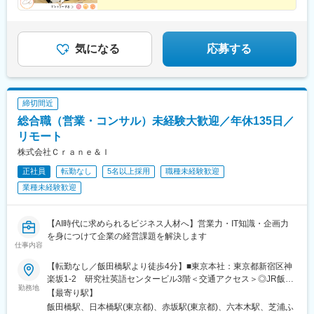
いたします！
田駅(阪急線)、心斎橋駅、なんば駅(地下鉄)、大阪難波駅、なんば
＃フルリモート＃独立＃フリーランスなど…
駅(南海線)、天王寺駅、博多駅、天神駅、名古屋駅、内幸町駅、落
将来、多様なキャリアをつかみ取れ！
合駅(東京都)、西４丁目駅、狸小路駅、二重橋前駅、大崎広小路
駅、乃木坂駅、高輪台駅、竹芝駅、神泉駅、稲荷町駅(東京都)、住
気になる
応募する
吉駅(東京都)、代官山駅、春日駅(東京都)、新高島駅、京急川崎
駅、新丸子駅、長堀橋駅、大阪阿部野橋駅、祇園駅(福岡県)、西鉄
福岡駅、近鉄名古屋駅、汐留駅、中井駅、北１２条駅、資生館小
学校前駅、栄町駅(千葉県)、東海神駅、都電雑司ケ谷駅、高輪ゲー
締切間近
トウェイ駅、高島町駅、馬車道駅、高津駅(神奈川県)、四ツ橋駅、
総合職（営業・コンサル）未経験大歓迎／年休135日／
天王寺駅前駅、天神南駅、名鉄名古屋駅
リモート
株式会社Ｃｒａｎｅ＆Ｉ
正社員
転勤なし
5名以上採用
職種未経験歓迎
業種未経験歓迎
【AI時代に求められるビジネス人材へ】営業力・IT知識・企画力
を身につけて企業の経営課題を解決します
仕事内容
【転勤なし／飯田橋駅より徒歩4分】■東京本社：東京都新宿区神
楽坂1-2 研究社英語センタービル3階＜交通アクセス＞◎JR飯田
勤務地
橋駅 西口より徒歩4分◎東京メトロ飯田橋駅 B3出口より徒歩4分※
【最寄り駅】
担当プロジェクトにより、将来的にリモートワーク（在宅勤務）
飯田橋駅、日本橋駅(東京都)、赤坂駅(東京都)、六本木駅、芝浦ふ