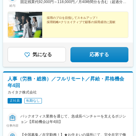
固定残業代92,000円～118,000円／月40時間分を含む（超過分は
給与
別途支給）
採用のプロを目指してスキルアップ！
採用戦略×クリエイティブで顧客の採用成功に貢献
気になる
応募する
人事（労務・総務）／フルリモート／昇給・昇格機会
年4回
カイタク株式会社
正社員
転勤なし
バックオフィス業務を通じて、急成長ベンチャーを支えるポジシ
ョン【昇給機会は年4回】
仕事内容
【全国募集／在宅勤務！】★お住まいの場所にて、完全在宅で働