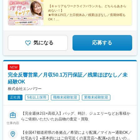
越し支援・家賃補助などをサポートします。◎独り立ち後はリモ
ートワークが可能週3日リモートワークの先輩も。遠方の方はフル
【キャリアもワークライフバランスも。どちらもあきら
めない！】
リモート勤務もOK！ライフステージの変化に合わせて、柔軟な働
★年休125日／土日祝休み／残業ほぼなし／長期休暇も
き方ができます。
OK！
☆平均年齢27歳／同期と一緒に成長／先輩の前職は飲
食・受付など
★ネイル・髪型・服装自由／産育休取得実績多数！復帰
率100％
気になる
応募する
NEW
完全反響営業／月収50.1万円保証／残業ほぼなし／未
経験OK
株式会社エンパワー
正社員
5名以上採用
職種未経験歓迎
業種未経験歓迎
【完全週休2日×高収入】バッグ、時計、ジュエリーなどお客様か
らご依頼いただいたお品物の査定・買取
仕事内容
【全国47都道府県の各拠点／希望により配属／マイカー通勤OK／
社宅あり】※基本的にはご自宅近くの直営店へ配属※お住まいのエ