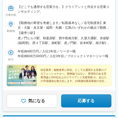
【どこでも通用する営業力を。】クライアントと伴走する営業コ
ンサルティング。
仕事内容
【勤務地の希望を考慮します／転勤基本なし／在宅制度有】東
京・大阪・名古屋・福岡・札幌・広島のいずれかの拠点で勤務◯
勤務地
東京本社東京都港区虎ノ門1-23-1 虎ノ門ヒルズ森タワー18階受動
【最寄り駅】
喫煙対策：あり（屋内禁煙 / 喫煙専用室あり)◯秋葉原営業所東京
虎ノ門ヒルズ駅、秋葉原駅、西中島南方駅、久屋大通駅、赤坂駅
都千代田区神田和泉町1-7-2 S-Glanzビル4階受動喫煙対策：あり
(福岡県)、西４丁目駅、袋町駅、虎ノ門駅、岩本町駅、南方駅(大
（敷地内禁煙）◯札幌営業所北海道札幌市中央区南一条西4-5-1 札
阪府)、栄町駅(愛知県)、薬院大通駅、大通駅、本通駅、神谷町
幌大手町ビル5階受動喫煙対策：あり（敷地内禁煙）◯名古屋営業
年収例480万円／入社2年目／リーダー職
駅、末広町駅(東京都)、新大阪駅、栄駅(愛知県)、西鉄福岡駅、狸
所愛知県名古屋市東区泉1-15-14 アルピニストビル6階受動喫煙対
年収例608万4000円／入社3年目／プロジェクトマネージャー職
小路駅、中電前駅
給与
策：あり（屋内原則禁煙 / 屋外に喫煙場所あり）◯大阪営業所大
阪府大阪市淀川区西中島5-11-9 新大阪中里ビル3階受動喫煙対
策：あり（屋内禁煙 / 喫煙専用室設置あり)◯広島営業所広島県広
特定業界・複数業界に特化。どこでも通用する営業のプ
ロフェッショナルへ。精神論ではない、再現性のある営
島市中区大手町2-8-1 大手町スクエア8階（B）受動喫煙対策：あ
業理論と600社以上のクライアント支援実績 が、あなた
り（敷地内禁煙）◯福岡営業所福岡県福岡市中央区大名1-2-23 ビ
の市場価値を最大化します。10期連続最高業績の当社
ジネス・ワンけやき通りビル3階受動喫煙対策：あり（屋内禁煙・
で、本質的な課題解決力を身につけませんか。
喫煙室設定）
気になる
応募する