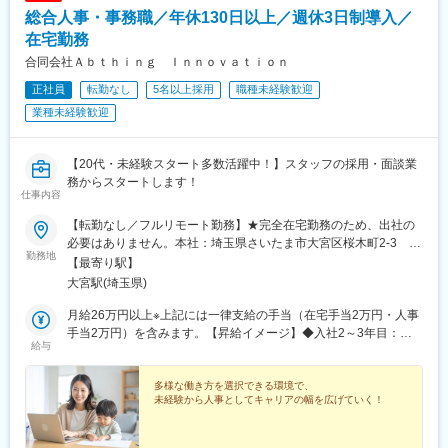
りんくう常滑駅、大府駅、日進駅(愛知県)、刈谷駅、喜多山駅(愛
総合人事・事務職／年休130日以上／週休3日制導入／
知県)、町方駅、荒子川公園駅、小牧駅、稲沢駅、新守山駅、荒子
駅、鶴舞駅、観音寺駅(愛知県)、平田町駅、桔梗が丘駅、南が丘
在宅勤務
駅、堅田駅、野洲駅、瀬田駅(滋賀県)、堺東駅、大正駅(大阪府)、
合同会社Ａｂｔｈｉｎｇ Ｉｎｎｏｖａｔｉｏｎ
川西駅(大阪府)、河内長野駅、深江橋駅、日根野駅、堺駅、万博記
正社員
転勤なし
5名以上採用
職種未経験歓迎
念公園駅、富木駅、池田駅(大阪府)、南ウッディタウン駅、三田駅
(兵庫県)、大久保駅(兵庫県)、多田駅(兵庫県)、元町駅(兵庫県)、鼓
業種未経験歓迎
滝駅、加古川駅、郡山駅(奈良県)、天理駅、志都美駅、倉敷市駅、
県庁通り駅、矢賀駅、下祇園駅、宇品三丁目駅、楽々園駅、比治
山下駅、南岩国駅、周防花岡駅、柳井駅、今治駅、御井駅、平和
【20代・未経験スタート多数活躍中！】スタッフの採用・面談業
通駅、下曽根駅、大野城駅、二島駅、折尾駅、西鉄福岡駅、博多
務からスタートします！
仕事内容
駅、小倉駅(福岡県)、熊西駅、スペースワールド駅、原田駅(福岡
県)、橋本駅(福岡県)、唐人町駅、天神駅、鳥栖駅、道ノ尾駅、長
【転勤なし／フルリモート勤務】★完全在宅勤務のため、出社の
崎駅(長崎県)、神泉駅、新宿駅(東京メトロ)、東銀座駅、奥沢駅、
必要はありません。本社：埼玉県さいたま市大宮区桜木町2-3 大
長堀橋駅、本川越駅、新越谷駅、市川真間駅、船橋駅、京成稲毛
勤務地
宮マルイ7Ｆ
【最寄り駅】
駅、東海神駅、京王八王子駅、つつじケ丘駅、府中競馬正門前
大宮駅(埼玉県)
駅、御徒町駅、新豊洲駅、西太子堂駅、武蔵溝ノ口駅、京急川崎
駅、石上駅、江端駅、加納駅(岐阜県)、各務ケ原駅、津島駅、ドー
月給26万円以上※上記には一律支給の手当（在宅手当2万円・人事
ム前駅、大小路駅、公園東口駅、三田本町駅、旧居留地・大丸前
手当2万円）を含みます。【昇給イメージ】◆入社2～3年目：月
駅、城下駅(岡山県)、宇品四丁目駅、段原一丁目駅、祇園駅(福岡
給与
給29万円（一律手当含む）+賞与年1回◆入社4年目以降：月給36
県)、西黒崎駅、長崎駅前駅、新宿駅、有楽町駅、四ツ橋駅、府中
万円（一律手当・役職手当含む）+賞与年2回※上記はあくまでイ
本町駅、上野広小路駅、越前花堂駅、茶所駅、ドーム前千代崎
メージです。能力・経験に応じて変動する可能性があります。＜
多様な働き方を選択できる環境で、
駅、花田口駅、県庁前駅(兵庫県)、郵便局前駅、宇品二丁目駅、比
未経験から人事としてキャリアの幅を広げていく！
試用期間中の待遇について＞・雇用形態：契約社員・給与：時給
治山橋駅、旦過駅、天神南駅、五島町駅
1150円～1250円・勤務時間：10:00～19:00または11:00～20:00