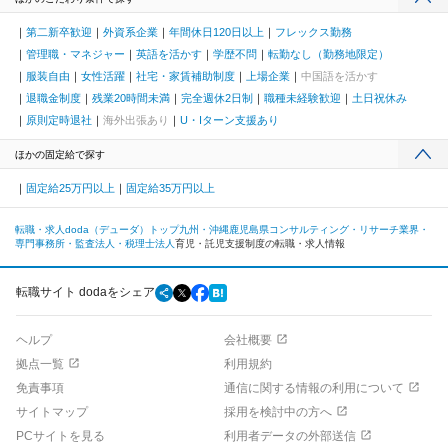
第二新卒歓迎
外資系企業
年間休日120日以上
フレックス勤務
管理職・マネジャー
英語を活かす
学歴不問
転勤なし（勤務地限定）
服装自由
女性活躍
社宅・家賃補助制度
上場企業
中国語を活かす
退職金制度
残業20時間未満
完全週休2日制
職種未経験歓迎
土日祝休み
原則定時退社
海外出張あり
U・Iターン支援あり
ほかの固定給で探す
固定給25万円以上
固定給35万円以上
転職・求人doda（デューダ）トップ
九州・沖縄
鹿児島県
コンサルティング・リサーチ業界・
専門事務所・監査法人・税理士法人
育児・託児支援制度の転職・求人情報
転職サイト dodaをシェア
ヘルプ
会社概要
拠点一覧
利用規約
免責事項
通信に関する情報の利用について
サイトマップ
採用を検討中の方へ
PCサイトを見る
利用者データの外部送信