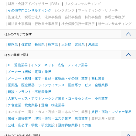
財務・会計アドバイザリー（FAS）
リスクコンサルティング
その他専門コンサルティング
シンクタンク
マーケティング・リサーチ
監査法人
税理士法人
法律事務所
会計事務所
特許事務所・弁理士事務所
司法書士事務所・行政書士事務所
社会保険労務士事務所
総合コンサルティング
ほかのエリアで探す
福岡県
佐賀県
長崎県
熊本県
大分県
宮崎県
沖縄県
ほかの業種で探す
IT・通信業界
インターネット・広告・メディア業界
メーカー（機械・電気）業界
メーカー（素材・化学・食品・化粧品・その他）業界
商社業界
医薬品・医療機器・ライフサイエンス・医療系サービス
金融業界
建設・プラント・不動産業界
人材サービス・アウトソーシング業界・コールセンター
小売業界
外食産業・飲食業界
運輸・物流業界
エネルギー（電力・ガス・石油・新エネルギー）業界
旅行・宿泊・レジャー業界
警備・清掃業界
理容・美容・エステ業界
教育業界
農林水産・鉱業
公社・官公庁・学校・研究施設
冠婚葬祭業界
その他
ほかのこだわり条件で探す