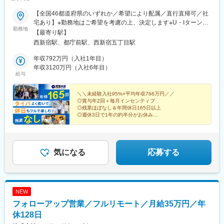
【全国46都道府県のいずれか／希望により配属／直行直帰可／社
宅あり】※勤務地はご希望を考慮の上、決定します※U・Iターン歓
勤務地
迎（社宅あり） ※マイカー通勤OK（地域により規定あり。詳細
【最寄り駅】
はお問合せください）◆北海道・東北北海道・青森・岩手・秋
西新宿駅、都庁前駅、西新宿五丁目駅
田・宮城・山形・福島◆関東東京・神奈川・千葉・埼玉・茨城・
栃木・群馬◆中部山梨・新潟・富山・石川・福井・長野・岐阜・
年収792万円（入社1年目）
静岡・愛知・三重◆近畿滋賀・京都・大阪・兵庫・和歌山・奈良
年収3120万円（入社6年目）
給与
◆中国・四国鳥取・島根・岡山・広島・山口・香川・愛媛・高
知・徳島◆九州福岡・佐賀・長崎・熊本・大分・宮崎・鹿児島※適
性に応じて直営店舗で経験を積んでいただく場合もあり《出張も
＼＼未経験入社95%×平均年収766万円／／
◎賞与年2回＋毎月インセンティブ
旅行気分で♪》出張先では、チームで現地のグルメを味わったり、
◎残業ほぼなし＆年間休日165日以上
観光地を巡ったり。旅気分でリフレッシュしながら働いていま
◎週休3日で1年の約半分がお休み
す！
◎直行直帰OK！で通勤ストレスなし
気になる
応募する
NEW
フォローアップ営業／フルリモート／月給35万円／年
休128日