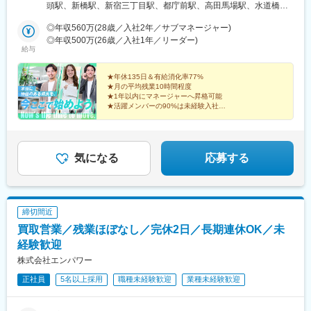
も可能です！
頭駅、新橋駅、新宿三丁目駅、都庁前駅、高田馬場駅、水道橋
駅、後楽園駅、上野御徒町駅、浅草駅(ＴＸ)、押上駅、錦糸町駅、
◎年収560万(28歳／入社2年／サブマネージャー)
青海駅(東京都)、豊洲駅、有明駅(東京都)、亀戸駅、木場駅(東京
◎年収500万(26歳／入社1年／リーダー)
都)、天王洲アイル駅、立会川駅、大崎広小路駅、自由が丘駅、蒲
給与
田駅、流通センター駅、二子玉川駅、三軒茶屋駅、経堂駅、渋谷
駅、明治神宮前駅、原宿駅、恵比寿駅、中野駅(東京都)、荻窪駅、
★年休135日＆有給消化率77%
池袋駅、向原駅(東京都)、都電雑司ケ谷駅、赤羽駅、南千住駅、東
★月の平均残業10時間程度
武練馬駅、光が丘駅、北千住駅、亀有駅、西葛西駅、吉祥寺駅、
★1年以内にマネージャーへ昇格可能
井の頭公園駅、三鷹駅、府中競馬正門前駅、調布駅、町田駅、南
★活躍メンバーの90%は未経験入社
★ベストベンチャー100選出企業
町田グランベリーパーク駅、豊田駅、国分寺駅、立川北駅、高松
★完全週休2日制（土日祝）／残業月平均10.1h以下
駅(東京都)、昭島駅、八王子駅、南大沢駅、多摩センター駅、京王
よみうりランド駅、武蔵引田駅、新高島駅、横浜駅、元町・中華
街駅、伊勢佐木長者町駅、神奈川駅、新横浜駅、大倉山駅(神奈川
気になる
応募する
県)、新綱島駅、センター北駅、鴨居駅、たまプラーザ駅、長津田
駅、二俣川駅、戸塚駅、上大岡駅、鳥浜駅、緑園都市駅、京急川
崎駅、川崎駅、新丸子駅、溝の口駅、向ケ丘遊園駅、新百合ケ丘
駅、橋本駅(神奈川県)、上溝駅、相模大野駅、汐入駅、横須賀中央
締切間近
駅、平塚駅、鎌倉駅、大船駅、藤沢駅、辻堂駅、石上駅、小田原
買取営業／残業ほぼなし／完休2日／長期連休OK／未
駅、鴨宮駅、茅ケ崎駅、逗子・葉山駅、三崎口駅、秦野駅、倉見
駅、中央林間駅、伊勢原駅、海老名駅(相模線)、相武台前駅、大雄
経験歓迎
山駅、高座渋谷駅、相模金子駅、湯河原駅、京急鶴見駅、杉田駅
株式会社エンパワー
(神奈川県)、本郷台駅、鷺沼駅、古淵駅、京急久里浜駅、湘南台
正社員
5名以上採用
職種未経験歓迎
業種未経験歓迎
駅、社家駅、大和駅(神奈川県)、厚木駅、座間駅、かしわ台駅、二
宮駅、番田駅(神奈川県)、東京テレポート駅、牛込神楽坂駅、三越
前駅、溜池山王駅、六本木一丁目駅、汐留駅、新宿御苑前駅、西