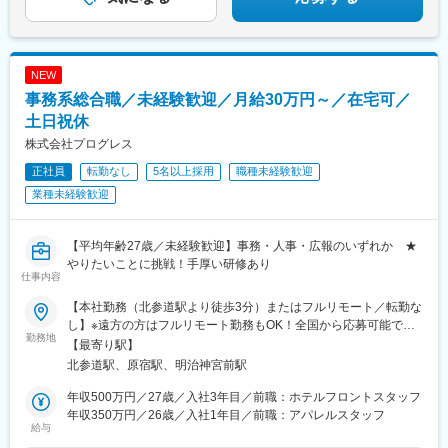
NEW
事務系総合職／未経験歓迎／月給30万円～／在宅可／
土日祝休
株式会社プログレス
正社員
転勤なし
5名以上採用
職種未経験歓迎
業種未経験歓迎
【平均年齢27歳／未経験歓迎】事務・人事・広報のいずれか ★
やりたいことに挑戦！手厚い研修あり
仕事内容
【本社勤務（北参道駅より徒歩3分）またはフルリモート／転勤な
し】※遠方の方はフルリモート勤務もOK！全国から応募可能で
勤務地
す！※研修は本社（東京）にて実施■本社東京都渋谷区千駄ヶ谷3-
【最寄り駅】
51-10 PORTALPOINT HARAJUKU FD-13＜アクセス＞・東京メ
北参道駅、原宿駅、明治神宮前駅
トロ「北参道駅」より徒歩3分・JR線「原宿駅」より徒歩9分・JR
線「千駄ヶ谷駅」より徒歩8分・都営地下鉄「国立競技場駅」A4
年収500万円／27歳／入社3年目／前職：ホテルフロントスタッフ
出口より徒歩8分＝＝＝＝＝＝＝＝＞＞★check！◎安心して上京
年収350万円／26歳／入社1年目／前職：アパレルスタッフ
給与
できる上京・入社に合わせて転居される方には、寮や社宅・引っ