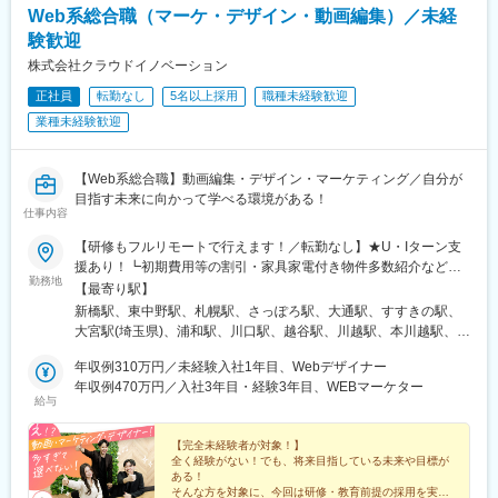
Web系総合職（マーケ・デザイン・動画編集）／未経
験歓迎
株式会社クラウドイノベーション
正社員
転勤なし
5名以上採用
職種未経験歓迎
業種未経験歓迎
【Web系総合職】動画編集・デザイン・マーケティング／自分が
目指す未来に向かって学べる環境がある！
仕事内容
【研修もフルリモートで行えます！／転勤なし】★U・Iターン支
援あり！┗初期費用等の割引・家具家電付き物件多数紹介など★
勤務地
フルリモート・テレワークOKな案件も！＜本社オフィス＞東京都
【最寄り駅】
港区新橋1-12-9 新橋プレイス7F└各線「新橋駅」徒歩5分以内＜
新橋駅、東中野駅、札幌駅、さっぽろ駅、大通駅、すすきの駅、
支社オフィス＞東京都中野区東中野4-7-18 岡藤ビル203└各線
大宮駅(埼玉県)、浦和駅、川口駅、越谷駅、川越駅、本川越駅、千
「東中野駅」徒歩4分以内※受動喫煙対策：屋内禁煙
葉駅、京成千葉駅、蘇我駅、海浜幕張駅、船橋駅、京成船橋駅、
年収例310万円／未経験入社1年目、Webデザイナー
柏駅、東京駅、大手町駅(東京都)、新宿駅、新宿駅(東京メトロ)、
年収例470万円／入社3年目・経験3年目、WEBマーケター
新宿三丁目駅、池袋駅、東池袋駅、五反田駅、六本木駅、品川
給与
駅、有楽町駅、銀座駅、銀座一丁目駅、浜松町駅、大門駅(東京
都)、渋谷駅、上野駅、京成上野駅、錦糸町駅、恵比寿駅、水道橋
【完全未経験者が対象！】
駅、後楽園駅、木場駅(東京都)、中目黒駅、中野駅(東京都)、横浜
全く経験がない！でも、将来目指している未来や目標が
駅、川崎駅、桜木町駅、武蔵小杉駅、溝の口駅、武蔵溝ノ口駅、
ある！
西梅田駅、大阪駅、大阪梅田駅(阪神線)、梅田駅(地下鉄)、大阪梅
そんな方を対象に、今回は研修・教育前提の採用を実施