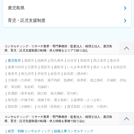
鹿児島県
育児・託児支援制度
コンサルティング・リサーチ業界・専門事務所・監査法人・税理士法人、鹿児島
県、育児・託児支援制度の転職・求人情報をエリアで絞り込む
鹿児島市
鹿屋市
枕崎市
阿久根市
出水市
指宿市
西之表市
垂水市
薩摩川内市
日置市
曽於市
霧島市
いちき串木野市
南さつま市
志布志市
奄美市
南九州市
伊佐市
姶良市
姶良郡（湧水町）
大島郡（大和村、宇検村、瀬戸内町、龍郷町、喜界町、徳之島町、天城町、伊仙
町、和泊町、知名町、与論町）
肝属郡（東串良町、錦江町、南大隅町、肝付町）
熊毛郡（中種子町、南種子町、屋久島町）
薩摩郡（さつま町）
曽於郡（大崎町）
出水郡（長島町）
鹿児島郡（三島村、十島村）
コンサルティング・リサーチ業界・専門事務所・監査法人・税理士法人、鹿児島
県、育児・託児支援制度の転職・求人情報を業種で絞り込む
経営・戦略コンサルティング
組織人事コンサルティング