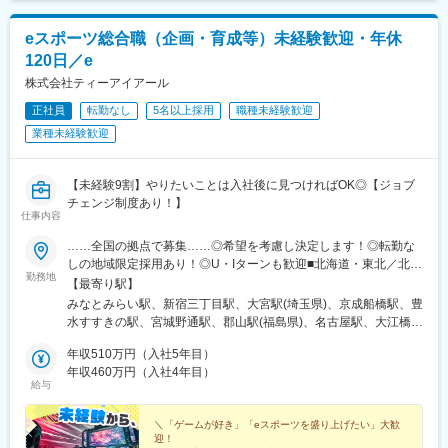
eスポーツ総合職（企画・育成等）未経験歓迎・年休
120日／e
株式会社ティーアイアール
正社員
転勤なし
5名以上採用
職種未経験歓迎
業種未経験歓迎
【未経験9割】やりたいことは入社後に見つければOK◎【ジョブ
チェンジ制度あり！】
仕事内容
……全国の拠点で募集……◎希望を考慮し決定します！◎転勤な
しの地域限定採用あり！◎U・Iターンも歓迎■北海道・東北／北海
勤務地
道、宮城、福島■関東／東京、神奈川、埼玉、千葉■中部／愛知■
【最寄り駅】
近畿／大阪、京都、兵庫■中四国／広島、愛媛■九州／福岡、鹿児
みなとみらい駅、新宿三丁目駅、大宮駅(埼玉県)、京成船橋駅、豊
島、沖縄※受動喫煙対策：屋内全面禁煙
水すすきの駅、宮城野通駅、郡山駅(福島県)、名古屋駅、大江橋
駅、山陽姫路駅、京都駅、本通駅、松山市駅、博多駅、新屋敷
年収510万円（入社5年目）
駅、県庁前駅(沖縄県)、町田駅、八王子駅、藤沢駅、海老名駅(相
年収460万円（入社4年目）
模線)、春日部駅、栄町駅(千葉県)、柏駅、新宿御苑前駅、船橋
給与
駅、バスセンター前駅、仙台駅、近鉄名古屋駅、淀屋橋駅、姫路
駅、七条駅、袋町駅、櫛田神社前駅、美栄橋駅、京王八王子駅、
＼「ゲームが好き」「eスポーツを盛り上げたい」大歓
石上駅、海老名駅(相鉄・小田急)、八木崎駅、京成千葉駅、桜木町
迎！