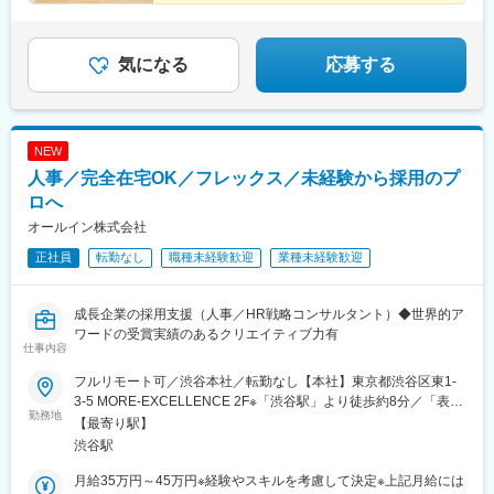
気になる
応募する
NEW
人事／完全在宅OK／フレックス／未経験から採用のプ
ロへ
オールイン株式会社
正社員
転勤なし
職種未経験歓迎
業種未経験歓迎
成長企業の採用支援（人事／HR戦略コンサルタント）◆世界的ア
ワードの受賞実績のあるクリエイティブ力有
仕事内容
フルリモート可／渋谷本社／転勤なし【本社】東京都渋谷区東1-
3-5 MORE-EXCELLENCE 2F※「渋谷駅」より徒歩約8分／「表参
勤務地
道駅」より徒歩約10分
【最寄り駅】
渋谷駅
月給35万円～45万円※経験やスキルを考慮して決定※上記月給には