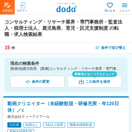
会員登録
ログイン
気になる
メニュー
コンサルティング・リサーチ業界・専門事務所・監査法
人・税理士法人、鹿児島県、育児・託児支援制度
の転
職・求人検索結果
15
条件で並び替え
件
現在の検索条件
[勤務地]鹿児島県 [業種]コンサルティング・リサーチ業界・専門事務所・監査法人・税理士法人 [詳細条件](待遇・福利厚生)育児・託児支援制度
新着求人をいつでもチェック
条件の変更
この条件を保存
動画クリエイター（未経験歓迎・研修充実・年120日
休）／c
株式会社ティーアイアール
正社員
転勤なし
5名以上採用
職種未経験歓迎
業種未経験歓迎