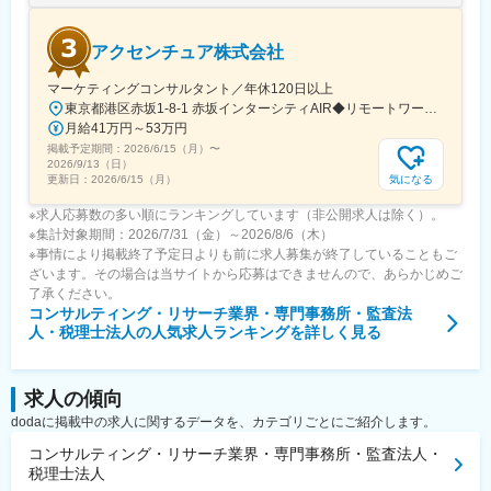
アクセンチュア株式会社
マーケティングコンサルタント／年休120日以上
東京都港区赤坂1-8-1 赤坂インターシティAIR◆リモートワーク相談可◆当面転勤なし＜アクセス＞東京メトロ銀座線、南北線「溜池山王駅」直結東京メトロ千代田線、丸ノ内線「国会議事堂前駅」直結※変更の範囲：会社の定める事業所※受動喫煙対策：屋内全面禁煙◆ この求人のPOINT ◆￣￣V￣￣￣￣￣￣￣￣￣＃世界約78万人規模の大手基盤で安定性◎裁量大きく挑戦・成長できる環境＃土日祝休／連続5日以上の休暇取得も可能！／フルフレックス（コアタイムなし）＃各国から集結したノウハウを活用して、国内の先駆けとなる提案もできる
月給41万円～53万円
掲載予定期間：
2026/6/15（月）
〜
2026/9/13（日）
気になる
更新日：
2026/6/15（月）
※求人応募数の多い順にランキングしています（非公開求人は除く）。
※集計対象期間：2026/7/31（金）～2026/8/6（木）
※事情により掲載終了予定日よりも前に求人募集が終了していることもご
ざいます。その場合は当サイトから応募はできませんので、あらかじめご
了承ください。
コンサルティング・リサーチ業界・専門事務所・監査法
人・税理士法人
の人気求人ランキングを詳しく見る
求人の傾向
dodaに掲載中の求人に関するデータを、カテゴリごとにご紹介します。
コンサルティング・リサーチ業界・専門事務所・監査法人・
税理士法人