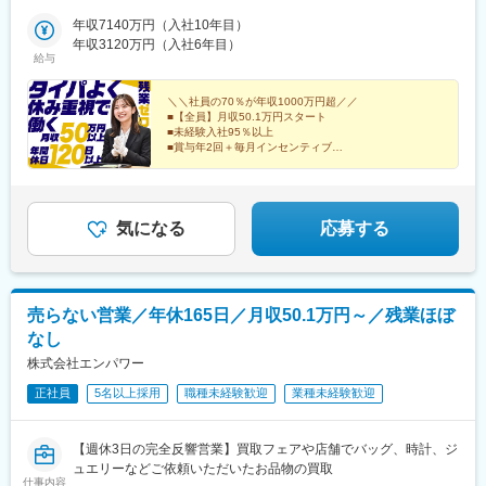
田・宮城・山形・福島◆関東東京・神奈川・千葉・埼玉・茨城・
栃木・群馬◆中部山梨・新潟・富山・石川・福井・長野・岐阜・
年収7140万円（入社10年目）
静岡・愛知・三重◆近畿滋賀・京都・大阪・兵庫・和歌山・奈良
年収3120万円（入社6年目）
給与
◆中国・四国鳥取・島根・岡山・広島・山口・香川・愛媛・高
知・徳島◆九州福岡・佐賀・長崎・熊本・大分・宮崎・鹿児島※適
性に応じて直営店舗で経験を積んでいただく場合もあり《出張も
＼＼社員の70％が年収1000万円超／／
■【全員】月収50.1万円スタート
旅行気分で♪》出張先では、チームで現地のグルメを味わったり、
■未経験入社95％以上
観光地を巡ったり。旅気分でリフレッシュしながら働いていま
■賞与年2回＋毎月インセンティブ
す！
■年間休日120日以上
■残業ほぼなし
■100%反響営業
気になる
応募する
売らない営業／年休165日／月収50.1万円～／残業ほぼ
なし
株式会社エンパワー
正社員
5名以上採用
職種未経験歓迎
業種未経験歓迎
【週休3日の完全反響営業】買取フェアや店舗でバッグ、時計、ジ
ュエリーなどご依頼いただいたお品物の買取
仕事内容