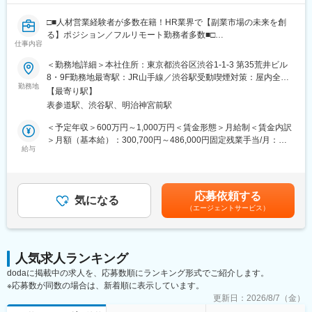
□■人材営業経験者が多数在籍！HR業界で【副業市場の未来を創
る】ポジション／フルリモート勤務者多数■□
仕事内容
「1人が、複数の会社で本気で働ける社会をつくる。」という想い
＜勤務地詳細＞本社住所：東京都渋谷区渋谷1-1-3 第35荒井ビル
を形にすべく、2016年に創業。
8・9F勤務地最寄駅：JR山手線／渋谷駅受動喫煙対策：屋内全面
企業の採用/制度設計/組織開発/労務等の組織課題に対して、
勤務地
禁煙変更の範囲：会社の定める事業所（リモートワーク含む）
【最寄り駅】
当社に登録いただいている”プロフェッショナル（プロ人事）”と伴
表参道駅、渋谷駅、明治神宮前駅
走する形で企業課題の解決を行う、コンサルタント（MGR/パート
ナー）のポジションです。当社への”プロ人事”のご登録者数は
＜予定年収＞600万円～1,000万円＜賃金形態＞月給制＜賃金内訳
7000名を突破。支援企業も増加の一途を辿っています。
＞月額（基本給）：300,700円～486,000円固定残業手当/月：
給与
73,000円～114,000円（固定残業時間30時間0分/月）超過した時
■業務内容
間外労働の残業手当は追加支給＜月給＞373,700円～600,000円
-顧客の業界 / 事業 / 取り巻く環境から、組織/人事課題を見立てる
（一律手当を含む）＜昇給有無＞有＜残業手当＞有＜給与補足＞■
-顧客の経営 / 人事 / 現場など様々な関係者へヒアリングを行い、
賞与・インセンティブ：それぞれ年2回支給※個人業績や会社業績
応募依頼する
事業推進上における課題を設定し、提案を行う
気になる
によって変動賃金はあくまでも目安の金額であり、選考を通じて
（エージェントサービス）
上下する可能性があります。月給(月額)は固定手当を含めた表記で
具体的には、大手企業からスタートアップまで、幅広い顧客企業
す。
の持続的事業成長のため、
経営者や役員クラスのクライアントとの定期的なミーティングな
人気求人ランキング
どを通じ、顧客接点を強化し課題をヒアリングします。そうした
dodaに掲載中の求人を、応募数順にランキング形式でご紹介します。
日々の顧客接点から、クライアントの経営課題を特定し解決に向
※応募数が同数の場合は、新着順に表示しています。
けたコンサルティング提案書を作成・提案します。
様々な人事課題に対して、即戦力となるフリーランス/複業会社員/
更新日：
2026/8/7（金）
顧問などのプロフェッショナルとともに、パートナーとして課題