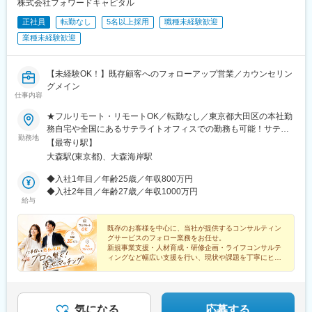
株式会社フォワードキャピタル
正社員
転勤なし
5名以上採用
職種未経験歓迎
業種未経験歓迎
【未経験OK！】既存顧客へのフォローアップ営業／カウンセリン
グメイン
仕事内容
★フルリモート・リモートOK／転勤なし／東京都大田区の本社勤
務自宅や全国にあるサテライトオフィスでの勤務も可能！サテラ
勤務地
イトオフィスは駅から徒歩5分ほどの立地で好アクセス！好きな場
【最寄り駅】
所を選んで、自由にテレワークもできます。居住はどこでもOK！
大森駅(東京都)、大森海岸駅
基本リモートでの対応です！※敷地内全面禁煙
◆入社1年目／年齢25歳／年収800万円
◆入社2年目／年齢27歳／年収1000万円
給与
既存のお客様を中心に、当社が提供するコンサルティン
グサービスのフォロー業務をお任せ。
新規事業支援・人材育成・研修企画・ライフコンサルテ
ィングなど幅広い支援を行い、現状や課題を丁寧にヒア
リングし、社内のコンサルタントへつなぐ役割です。
気になる
応募する