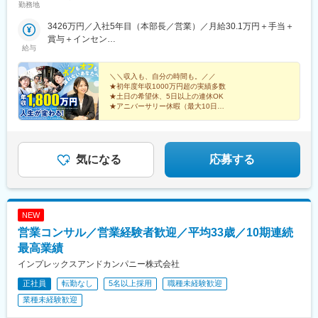
勤務地
リアや配属先の人員状況により、入社後に他県の店舗に出張し、
経験を積んでいただく可能性あり★U・Iターン歓迎 ★マイカー
3426万円／入社5年目（本部長／営業）／月給30.1万円＋手当＋
通勤OK（規定あり。詳細はお問い合わせください）＜勤務エリア
賞与＋インセン
一覧＞◆北海道・東北北海道・青森県・岩手県・秋田県・宮城
給与
2462万円／入社8年目（管理職／催事）／月給30.1万円＋手当＋
県・山形県・福島県◆関東東京都・神奈川県・千葉県・埼玉県・
賞与＋インセン
茨城県・栃木県・群馬県◆中部山梨県・新潟県・富山県・石川
＼＼収入も、自分の時間も。／／
県・福井県・長野県・岐阜県・静岡県・愛知県・三重県◆近畿滋
★初年度年収1000万円超の実績多数
★土日の希望休、5日以上の連休OK
賀県・京都府・大阪府・兵庫県・和歌山県・奈良県◆中国・四国
★アニバーサリー休暇（最大10日）
鳥取県・島根県・岡山県・広島県・山口県・香川県・愛媛県・高
★全員【月収50.1万円】保証
知県・徳島県◆九州・沖縄福岡県・佐賀県・長崎県・熊本県・大
★「閉店＝退勤」で残業ほぼなし
分県・宮崎県・鹿児島県・沖縄県☆最近では全国の「イオン」
「ららぽーと」「イトーヨーカドー」「ダイナシティ」など大型
気になる
応募する
ショッピングモールにも続々出店！商業施設での買い物ついで
に、気軽に当店に立ち寄る方が増加中。さらなる企業拡大を目指
しています。
NEW
営業コンサル／営業経験者歓迎／平均33歳／10期連続
最高業績
インプレックスアンドカンパニー株式会社
正社員
転勤なし
5名以上採用
職種未経験歓迎
業種未経験歓迎