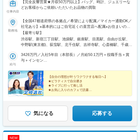
【完全反響営業★月収50万円以上】バッグ、時計、ジュエリーな
新宿駅、西早稲田駅、春日駅(東京都)、上野広小路駅、とうきょう
どお客様からご依頼いただいたお品物の買取
スカイツリー駅、国際展示場駅、亀戸水神駅、五反田駅、九品仏
仕事内容
駅、蓮沼駅、二子新地駅、西太子堂駅、千歳船橋駅、神泉駅、代
官山駅、要町駅、東池袋駅、牛田駅(東京都)、府中駅(東京都)、京
【全国47都道府県の各拠点／希望により配属／マイカー通勤OK／
王多摩川駅、立川駅、京王八王子駅、京王口ステイション駅、高
社宅あり】※基本的にはご自宅近くの直営店へ配属※お住まいのエ
勤務地
島町駅、平沼橋駅、馬車道駅、石川町駅、日ノ出町駅、綱島駅、
リアや配属先の人員状況により、入社後に他県の直営店に出張
【最寄り駅】
センター南駅、武蔵小杉駅、高津駅(神奈川県)、登戸駅、横須賀
し、経験を積んでいただく可能性あり★U・Iターン歓迎 ★マイ
渋谷駅、新宿三丁目駅、池袋駅、銀座駅、目黒駅、自由が丘駅、
駅、緑町駅、北茅ケ崎駅、逗子駅、海老名駅(相鉄・小田急)、鶴見
カー通勤OK（規定あり。詳細はお問い合わせください）＜募集エ
中野駅(東京都)、荻窪駅、北千住駅、吉祥寺駅、心斎橋駅、千歳駅
駅、入谷駅(神奈川県)、台場駅、茅場町駅、赤坂見附駅、麻布十番
リア一覧＞◆北海道・東北北海道・青森県・岩手県・秋田県・宮
(北海道)、あいの里教育大駅、上幌向駅、小樽駅、手稲駅、旭川四
駅、内幸町駅、東新宿駅、新宿西口駅、下落合駅、御徒町駅、曳
城県・山形県・福島県◆関東東京都・神奈川県・千葉県・埼玉
3426万円／入社5年目（本部長）／月給50.1万円＋役職手当＋賞
条駅、環状通東駅、高砂駅(北海道)、発寒南駅、本八戸駅、一ノ関
舟駅、東京国際クルーズターミナル駅、東京ビッグサイト駅、不
県・茨城県・栃木県・群馬県◆中部山梨県・新潟県・富山県・石
与＋インセン
駅、前沢駅、秋田駅、鏡石駅、いわき駅、郡山富田駅、荒川沖
給与
動前駅、表参道駅、代々木公園駅、東池袋四丁目駅、京成関屋
川県・福井県・長野県・岐阜県・静岡県・愛知県・三重県◆近畿
2462万円／入社8年目（管理職）／月給50.1万円＋役職手当＋賞
駅、取手駅、佐原駅、江曽島駅、佐野駅、黒磯駅、草加駅、川越
駅、府中本町駅、立川南駅、日本大通り駅、関内駅、八丁畷駅、
滋賀県・京都府・大阪府・兵庫県・和歌山県・奈良県◆中国・四
与＋インセン
駅、南越谷駅、上尾駅、加茂宮駅、和光市駅、入曽駅、高坂駅、
武蔵溝ノ口駅、柳小路駅、お台場海浜公園駅
国鳥取県・島根県・岡山県・広島県・山口県・香川県・愛媛県・
【自分の理想が叶うワクワクする毎日へ】
朝霞駅、中浦和駅、武蔵浦和駅、鶴瀬駅、東鷲宮駅、新座駅、川
★ピラティスで自分磨き
高知県・徳島県◆九州・沖縄福岡県・佐賀県・長崎県・熊本県・
口駅、松戸駅、北柏駅、柏駅、新浦安駅、市川駅、京成船橋駅、
★ライブに行って推し活
大分県・宮崎県・鹿児島県・沖縄県☆最近では全国の「イオン」
海浜幕張駅、稲毛駅、四街道駅、おゆみ野駅、五井駅、新船橋
★お気に入りのカフェで読書
「ららぽーと」「イトーヨーカドー」「ダイナシティ」など大型
★長期休暇を取って海外旅行
駅、馬込沢駅、松岸駅、平井駅(東京都)、葛西駅、秋川駅、豊田
★収入アップで自分に投資
ショッピングモールにも続々出店！商業施設での買い物ついで
駅、八王子駅、国分寺駅、三鷹駅、武蔵境駅、柴崎駅、狭間駅、
に、気軽に当店に立ち寄る方が増加中。さらなる企業拡大を目指
府中駅(東京都)、聖蹟桜ケ丘駅、上野御徒町駅、豊洲駅、二子玉川
しています。
駅、三軒茶屋駅、田園調布駅、町田駅、すずかけ台駅、溝の口
気になる
応募する
駅、川崎駅、相模大野駅、中山駅(神奈川県)、二俣川駅、十日市場
駅(神奈川県)、鴨宮駅、藤沢駅、鎌倉駅、たまプラーザ駅、相武台
前駅、金沢文庫駅、小松駅、四十万駅、ベル前駅、北鯖江駅、大
垣駅、田神駅、糸貫駅、名電各務原駅、北方真桑駅、庄内通駅、
NEW