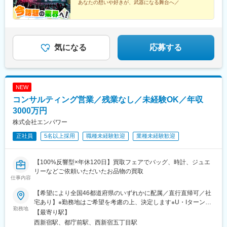
駅、新宿駅(東京メトロ)、大神宮下駅、狸小路駅、仙台駅(地下
あなたの想いや好きが、武器になる舞台へ／
鉄)、名鉄名古屋駅、北新地駅、五条駅(京都市営)、紙屋町東駅、
◆イベント企画やプレイヤーなど、幅広くeスポーツに
市役所前駅(愛媛県)、祇園駅(福岡県)、旭橋駅、千葉駅
関われる
◆未経験入社9割／eスポーツの『感動』をつくる側へ
◆充実した研修制度
◆残業月5h以内
気になる
応募する
NEW
コンサルティング営業／残業なし／未経験OK／年収
3000万円
株式会社エンパワー
正社員
5名以上採用
職種未経験歓迎
業種未経験歓迎
【100%反響型×年休120日】買取フェアでバッグ、時計、ジュエ
リーなどご依頼いただいたお品物の買取
仕事内容
【希望により全国46都道府県のいずれかに配属／直行直帰可／社
宅あり】※勤務地はご希望を考慮の上、決定します※U・Iターン歓
勤務地
迎（社宅あり） ※マイカー通勤OK（地域により規定あり。詳細
【最寄り駅】
はお問合せください）◆北海道・東北北海道・青森・岩手・秋
西新宿駅、都庁前駅、西新宿五丁目駅