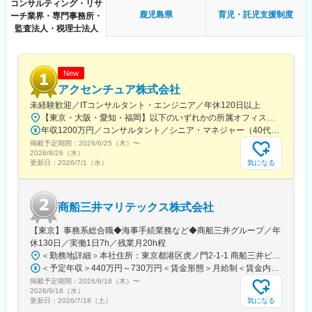
コンサルティング・リサ
解決を目指していくポジションです。
鹿児島県
育児・託児支援制度
ーチ業界・専門事務所・
監査法人・税理士法人
■業務の特徴
◎顧客の課題解決を第一に、型にはまらないソリューション設計
や提案ができます。数ヶ月にわたって支援するプロジェクトが多
いため、顧客課題に深く入り込むこみながら多角的な顧客支援が
New
できます。
アクセンチュア株式会社
未経験歓迎／ITコンサルタント・エンジニア／年休120日以上
◎サービス拡大余地のある国内市場の拡大を担う最前線に身を置
【東京・大阪・愛知・福岡】以下のいずれかの所属オフィスもしくは各エリアのプロジェクト先 所属オフィス：■赤坂インターシティ■関西オフィス■アクセンチュア・アドバンスト・テクノロジーセンター名古屋■福岡オフィス※詳細は勤務地一覧よりご覧いただけます。※所属オフィスを問わずプロジェクトにより、国内出張、海外出張の可能性があります【魅力ポイント│世界の知恵を活用】世界中のベストプラクティスがデータベースに集約されており、数多くの事例や社員の知恵を活用できます。日本では前例のない案件でも、世界各国の社員からオンライン・オフライン（海外出張）問わず、気軽にアドバイスを受けることができます。★ この求人のPOINT ★￣￣V￣￣￣￣￣￣￣￣￣＃世界約78万人規模の大手基盤で安定性◎若手から裁量大きく挑戦・成長できる環境＃土日祝休／連続5日以上の休暇取得も可能！／フルフレックス（コアタイムなし）＃コンサル・IT未経験者向けの手厚い研修◎／メンター制度もあるため安心してチャレンジOK！
けます！
年収1200万円／コンサルタント／シニア・マネジャー（40代） 年収1000万円／テクノロジーアーキテクト（30代）
少子高齢化による人手不足やデジタル人材不足、ジョブ型雇用へ
掲載予定期間：
2026/6/25（木）
〜
の流れが加速する現在において、人事的課題の多種多様化が進
2026/8/26（水）
み、企業は自社内リソースだけでは課題解決ができなくなってき
気になる
更新日：
2026/7/1（水）
ています。
外部リソース活用の市場は拡大傾向にあり、その最前線でマーケ
ットのダイナミクスを肌で感じられるポジションです。
商船三井マリテックス株式会社
■働き方
【東京】事務系総合職◆海事手続業務など◆商船三井グループ／年
全国からフルリモートで就業可能で、全国各地の顧客を支援でき
休130日／実働1日7h／残業月20h程
ます。実際に、北海道在住の社員も複数名おり、成果とプライベ
＜勤務地詳細＞本社住所：東京都港区虎ノ門2-1-1 商船三井ビル勤務地最寄駅：東京メトロ銀座線／虎ノ門駅受動喫煙対策：屋内全面禁煙変更の範囲：会社の定める事業所
ートを両立。ライフスタイルや生活環境に合わせて働き方を選択
＜予定年収＞440万円～730万円＜賃金形態＞月給制＜賃金内訳＞月額（基本給）：291,800円～487,000円＜月給＞291,800円～487,000円＜昇給有無＞有＜残業手当＞有＜給与補足＞※上記想定年収には賞与3ヶ月分を含みます。金額は目安の金額であり、これまでのご経験・スキル・現年収等を総合的に考慮し決定いたします。■昇給：年1回■賞与：3ヶ月分（前年度実績）賃金はあくまでも目安の金額であり、選考を通じて上下する可能性があります。月給(月額)は固定手当を含めた表記です。
しながら、モチベーション高く働いています。
掲載予定期間：
2026/6/18（木）
〜
2026/9/16（水）
変更の範囲：会社の定める業務
気になる
更新日：
2026/7/18（土）