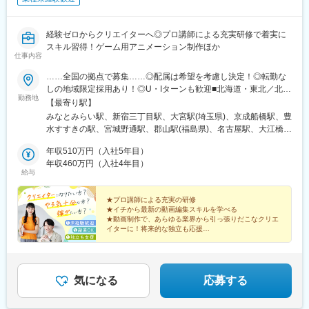
経験ゼロからクリエイターへ◎プロ講師による充実研修で着実に
スキル習得！ゲーム用アニメーション制作ほか
仕事内容
……全国の拠点で募集……◎配属は希望を考慮し決定！◎転勤な
しの地域限定採用あり！◎U・Iターンも歓迎■北海道・東北／北海
勤務地
道、宮城、福島■関東／東京、神奈川、埼玉、千葉■中部／愛知■
【最寄り駅】
近畿／大阪、京都、兵庫■中四国／広島、愛媛■九州／福岡、鹿児
みなとみらい駅、新宿三丁目駅、大宮駅(埼玉県)、京成船橋駅、豊
島、沖縄※受動喫煙対策あり：屋内全面禁煙
水すすきの駅、宮城野通駅、郡山駅(福島県)、名古屋駅、大江橋
駅、山陽姫路駅、京都駅、本通駅、松山市駅、博多駅、新屋敷
年収510万円（入社5年目）
駅、県庁前駅(沖縄県)、町田駅、八王子駅、藤沢駅、海老名駅(相
年収460万円（入社4年目）
模線)、春日部駅、栄町駅(千葉県)、柏駅、新宿御苑前駅、船橋
給与
駅、バスセンター前駅、仙台駅、近鉄名古屋駅、淀屋橋駅、姫路
駅、七条駅、袋町駅、櫛田神社前駅、美栄橋駅、京王八王子駅、
★プロ講師による充実の研修
石上駅、海老名駅(相鉄・小田急)、八木崎駅、京成千葉駅、桜木町
★イチから最新の動画編集スキルを学べる
駅、新宿駅(東京メトロ)、大神宮下駅、狸小路駅、仙台駅(地下
★動画制作で、あらゆる業界から引っ張りだこなクリエ
鉄)、名鉄名古屋駅、北新地駅、五条駅(京都市営)、紙屋町東駅、
イターに！将来的な独立も応援
――
市役所前駅(愛媛県)、祇園駅(福岡県)、旭橋駅、千葉駅
◎安定収入／固定給あり
◎副業OK
◎在宅可
◎年間休日120日以上
気になる
応募する
◎基本定時退勤