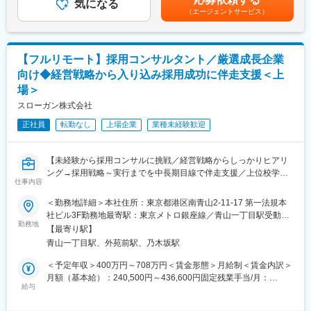
気になる
た表記です。
環境をセットしております。
（エージェントサービス）
■配属組織・レポートライン
・クライアントに分析や課題提示をするのみではなく、解決の実
配属組織： DIオフィス（5名）
行支援まで行います。実行力を上げるためクライアントに入り込
組織概要：DI事業本部（フロント側）に紐づく"攻め"のコーポレー
みハンズオンする際もコンサルタントとしての人格ではなく、ク
ト部隊
ライアントの視点を意識し同じ人格として入り込みます。そのた
【フルリモート】採用コンサルタント／厳選成長企業
レポートライン：執行役員／Data-Informed事業本部 副本部長直
め自身が考案したアウトプットや仕組みがどのように企業変革に
向け◆経営戦略から入り込み採用成功に伴走支援＜上
下
つながっているかの手触り感が得やすいです。
場＞
■業務の魅力／面白さ
スローガン株式会社
変更の範囲：本文参照
業務の進め方は経営幹部と共に策定～実行できる環境です
正社員
転勤なし
上場企業
業種未経験歓迎
どのような実行プランを策定するかの裁量があり、自ら計画～実
行までができます
将来的なキャリアパスは、経験を活かして事業推進のリーダーや
【未経験から採用コンサルに挑戦／経営戦略からしっかりヒアリ
経営企画など、会社経営の中枢をになって頂きます。
ング→採用戦略～実行までを中長期目線で伴走支援／上位校学生
当社のスケールにあたり今後必要となる、組織設計等も将来的に
仕事内容
向け人材紹介のパイオニア／フルリモート×フレックス】
はお任せしたいと考えております。
＜勤務地詳細＞本社住所：東京都港区南青山2-11-17 第一法規本
■業務内容：
■働き方
社ビル3F勤務地最寄駅：東京メトロ銀座線／青山一丁目駅受動喫
厳選成長企業の採用コンサル担当として、採用戦略立案～ディレ
勤務地
多様なメンバーがプロフェッショナルとして成果を最大化するた
煙対策：敷地内全面禁煙変更の範囲：会社の定める事業所（リモ
【最寄り駅】
クション・実行までを一貫して担当いただきます。
めの手段として、フルリモート制度が定着しています。自分自身
ートワーク含む）
青山一丁目駅、外苑前駅、乃木坂駅
年間を通じてクライアントの経営者・経営チームにとって信頼で
のライフスタイルに合わせた柔軟で自律的な働き方が可能です。
きるパートナーとなるべく、ヒューマンキャピタル分野における
＜予定年収＞400万円～708万円＜賃金形態＞月給制＜賃金内訳＞
知見とノウハウを蓄積していき、価値を提供する仕事です。
■「分析」にとどまらず「実行と成果」まで伴走。社会課題解決に
月額（基本給）：240,500円～436,600円固定残業手当/月：
給与
も貢献する確かな実績
84,500円～153,400円（固定残業時間45時間0分/月）超過した時
■魅力ポイント：
「分析で終わらせない」手触り感のあるコンサルティング業務：
間外労働の残業手当は追加支給＜月給＞325,000円～590,000円
・スタートアップやベンチャー企業にとって一社員の採用は影響