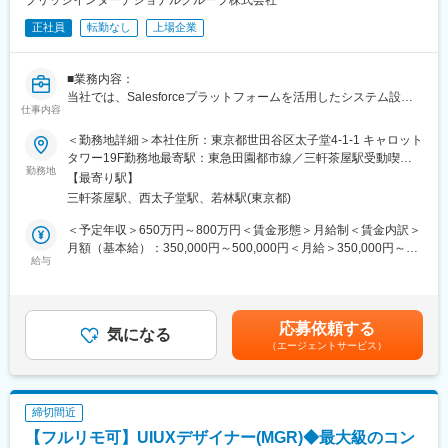
ブリッジインターナショナルグループ株式会社
サイエンティストと協力してデータ分析を進める
正社員
転勤なし
上場企業
5．顧客の現在の業務プロセス、またセキュリティ/ガバナンス/コ
ンプライアンスなど考慮すべき点をシステム要件や業務要件に反
映する
■業務内容：
6．開発進捗や品質の管理、テスト計画の策定～実施
当社では、Salesforceプラットフォームを活用したシステム設
7．PL/PMの指示にもとづき開発/運用フェーズの課題抽出/改善施
仕事内容
計・開発・運用を担当するシステムエンジニアを募集していま
策の立案、プロジェクト計画の策定、見積り作成
す。
＜勤務地詳細＞本社住所：東京都世田谷区太子堂4-1-1 キャロット
このポジションでは、Salesforceを中心としたクラウドソリュー
タワー19F勤務地最寄駅：東急田園都市線／三軒茶屋駅受動喫煙
■入社後の流れ：
ションの構築や最適化を通じて、ビジネスプロセスの効率化と顧
勤務地
対策：屋内全面禁煙
まずは当社のデータ分析研修を受講いただき、当社ならではの方
【最寄り駅】
客体験の向上に貢献していただきます。
法論やSQLの記法等を身につけていただきます。その後は、プロ
三軒茶屋駅、西太子堂駅、若林駅(東京都)
グラミングやテストなどの実務を通じてテクニカルスキルを磨き
■具体的には：
＜予定年収＞650万円～800万円＜賃金形態＞月給制＜賃金内訳＞
つつ、一方で「ビジネスとつながるテストパターンの検討」「ア
・Salesforceプラットフォームの設計、開発、および導入
月額（基本給）：350,000円～500,000円＜月給＞350,000円～
ナリティクスとつながるデータ構造の検討」といった、三位一体
・Salesforceと外部システムとの統合（API、ミドルウェア使用）
給与
500,000円＜昇給有無＞有＜残業手当＞有＜給与補足＞※ご経験・
の視点ももったエンジニアを目指していただきたいと思っていま
・ユーザー要件に基づく技術的ソリューションの提案と実装
年齢等を考慮の上、優遇します。■賞与：年2回（1～6月の評価に
す。
・データ移行およびデータモデリング
対して8月支給、7～12月の評価に対して翌年2月支給）■昇給：年
・マニュアル作成、操作指導
1回賃金はあくまでも目安の金額であり、選考を通じて上下する可
ビジネス視点、アナリティクスのスキルを両輪で磨いた後は、ご
応募依頼する
・定着支援、改善提案
気になる
能性があります。月給(月額)は固定手当を含めた表記です。
自身の適性や希望に応じた多様なキャリアパスがございます。た
（エージェントサービス）
とえばビジネス領域でコンサルタントやビジネスプロデューサー
■当ポジションの魅力：
を目指す、アナリティクスチームで分析基盤をデザインしていく
プライムベンダーとしてエンドユーザーとの直接取引を行ってお
など、ご自身の興味関心ある分野でプロフェッショナルを目指す
り、プロジェクトには提案の上流工程から携われ、導入後の効果
ことが可能です。
締切間近
分析・フォローまで幅広く関わるため、エンジニアとしてのスキ
【フルリモ可】UIUXデザイナー(MGR)◆最大級のコン
ルを思う存分高めることができます。また、世界シェアNo.1