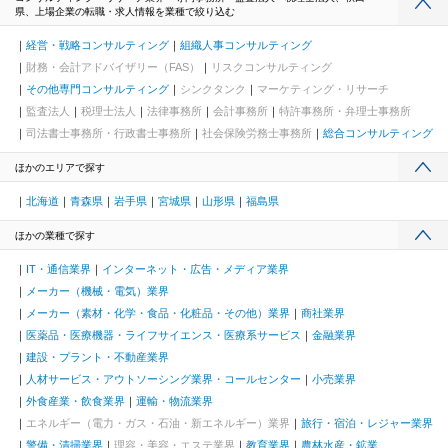
県、上場企業の転職・求人情報を業種で絞り込む
経営・戦略コンサルティング
組織人事コンサルティング
財務・会計アドバイザリー（FAS）
リスクコンサルティング
その他専門コンサルティング
シンクタンク
マーケティング・リサーチ
監査法人
税理士法人
法律事務所
会計事務所
特許事務所・弁理士事務所
司法書士事務所・行政書士事務所
社会保険労務士事務所
総合コンサルティング
ほかのエリアで探す
北海道
青森県
岩手県
宮城県
山形県
福島県
ほかの業種で探す
IT・通信業界
インターネット・広告・メディア業界
メーカー（機械・電気）業界
メーカー（素材・化学・食品・化粧品・その他）業界
商社業界
医薬品・医療機器・ライフサイエンス・医療系サービス
金融業界
建設・プラント・不動産業界
人材サービス・アウトソーシング業界・コールセンター
小売業界
外食産業・飲食業界
運輸・物流業界
エネルギー（電力・ガス・石油・新エネルギー）業界
旅行・宿泊・レジャー業界
警備・清掃業界
理容・美容・エステ業界
教育業界
農林水産・鉱業