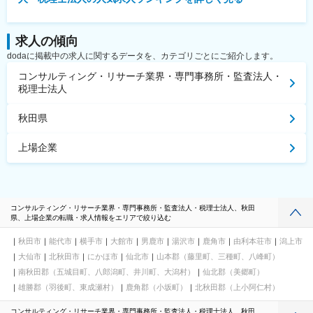
求人の傾向
dodaに掲載中の求人に関するデータを、カテゴリごとにご紹介します。
コンサルティング・リサーチ業界・専門事務所・監査法人・
税理士法人
秋田県
上場企業
コンサルティング・リサーチ業界・専門事務所・監査法人・税理士法人、秋田
県、上場企業の転職・求人情報をエリアで絞り込む
秋田市
能代市
横手市
大館市
男鹿市
湯沢市
鹿角市
由利本荘市
潟上市
大仙市
北秋田市
にかほ市
仙北市
山本郡（藤里町、三種町、八峰町）
南秋田郡（五城目町、八郎潟町、井川町、大潟村）
仙北郡（美郷町）
雄勝郡（羽後町、東成瀬村）
鹿角郡（小坂町）
北秋田郡（上小阿仁村）
コンサルティング・リサーチ業界・専門事務所・監査法人・税理士法人、秋田