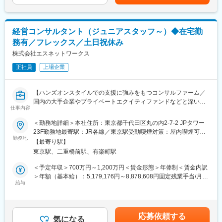
当を含めた表記です。
間減少等改善が進んでいます。制度面では「18時以降の会議原則
・テーブル設計
禁止」「残業ルール厳格化」「短日短時間勤務制度の導入」など
・データ加工ロジックの実装
を実施。仕事とプライベートともに充実させ、生産性向上を生む
・データ処理フローの実装
ツール共有・活用を奨励する等の意識向上に繋がっています。
経営コンサルタント（ジュニアスタッフ～）◆在宅勤
務有／フレックス／土日祝休み
※アジャイル型開発のため、クライアントの業務改善を継続的に実
変更の範囲：会社の定める業務
現するべく仕組みの改善提案・構築・運用をシームレスに行いま
株式会社エスネットワークス
す
正社員
上場企業
■プロジェクトの特徴：
DI Platformサービスではクライアントの新規システム構築や既存
【ハンズオンスタイルでの支援に強みをもつコンサルファーム／
システム刷新など幅広く開発を担っています。特に直近では、大
国内の大手企業やプライベートエクイティファンドなどと深いリ
企業で長く使われてきた巨大なシステムを対象とし、最新技術や
仕事内容
レーション／在宅勤務あり／土日祝休み】
新しい設計思想に則って部分ごとに切り出しながらシステム全体
＜勤務地詳細＞本社住所：東京都千代田区丸の内2-7-2 JPタワー
を刷新する「レガシーモダナイゼーション」案件が増加傾向で
■業務内容：
23F勤務地最寄駅：JR各線／東京駅受動喫煙対策：屋内喫煙可能
す。対象が重厚なシステムであろうと『データ』を切り口にシス
ジュニアスタッフからプロジェクトマネージャーのいずれかの立
勤務地
場所あり変更の範囲：本文参照
テムを手に入れるアプローチが可能であること、またDX推進とデ
【最寄り駅】
場で、経営コンサルティングをご担当いただきます。入社後は経
ータ活用を重視するクライアントニーズを背景に、案件の依頼が
東京駅、二重橋前駅、有楽町駅
営の課題解決を図るチームの一員となっていただき、ともに企業
増加しています。
変革を起こしていただきます。
＜予定年収＞700万円～1,200万円＜賃金形態＞年俸制＜賃金内訳
【変更の範囲：会社の定める業務】
＞年額（基本給）：5,179,176円～8,878,608円固定残業手当/月：
■豊富なキャリアパス：
給与
151,735円～260,116円（固定残業時間45時間0分/月）超過した時
プロジェクトマネージャーやテックリードとしての役割を担う
■具体的な業務内容：
間外労働の残業手当は追加支給＜月額＞583,333円～1,000,000円
他、プロダクト開発へのキャリアチェンジなど適性や関心に応じ
＜主な支援内容＞
（12分割）（一律手当を含む）＜昇給有無＞有＜残業手当＞有＜
て柔軟なキャリアを実現可能です。
・経営企画機能の強化、経理や財務管理、予算管理体制の構築、
給与補足＞※給与詳細は、経験・スキルを考慮のうえ決定します。
応募依頼する
組織や人事制度の構築などの経営基盤の整備支援
気になる
■昇給：年1回もしくは2回※レイヤーに応じて評価期間が異なりま