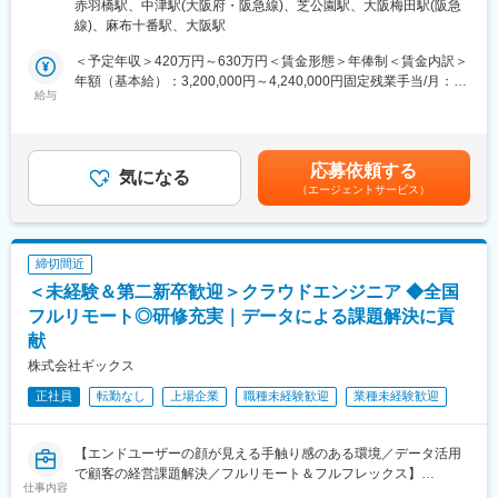
区大深町6番38号 グラングリーン大阪 北館 JAM BASE 4階
赤羽橋駅、中津駅(大阪府・阪急線)、芝公園駅、大阪梅田駅(阪急
します。
ロケーションフレキシビリティの適応ポジションとなり、「申請
JAM-STUDIO 404号室勤務地最寄駅：JR線／大阪駅受動喫煙対
線)、麻布十番駅、大阪駅
性」で通過した方のみ、適応可能となります。
策：屋内全面禁煙変更の範囲：会社の定める事業所（リモートワ
■具体的な業務内容：
応募時に上記制度希望であることをお伝えいただき、その後申請
ーク含む）
＜予定年収＞420万円～630万円＜賃金形態＞年俸制＜賃金内訳＞
・LLMや機械学習のアルゴリズム開発や実装、チューニング、精
手続をしていただきながら、選考にお進み頂きます。詳細は選考
年額（基本給）：3,200,000円～4,240,000円固定残業手当/月：
度評価
給与
プロセスの中でご確認ください。
80,000円～106,000円（固定残業時間32時間0分/月）超過した時
・データ基盤のシステムアーキテクチャ検討
＊ロケーションフレキシビリティ制度は、勤務地から通勤圏内へ
間外労働の残業手当は追加支給＜月額＞346,666円～459,333円
・データの取得／加工方法の検討
の居住が不要となり、認定期間中、在宅勤務を基本として日本国
（12分割）（一律手当を含む）＜昇給有無＞有＜残業手当＞有＜
・テーブル設計
内で居住地選択が可能となる制度です。なお、所属オフィス圏内
給与補足＞※経験・能力・スキル等を考慮し、弊社規定により決定
応募依頼する
・データ加工ロジックの実装
気になる
の在住者、海外からのリモートワークは制度対象外です。
いたします。賃金はあくまでも目安の金額であり、選考を通じて
（エージェントサービス）
・データ処理フローの実装
上下する可能性があります。月給(月額)は固定手当を含めた表記で
変更の範囲：会社の定める業務
す。
■活用テクノロジー／利用サービス（例）：
◇Google Cloud Platform：Kubernetes Engine、BigQuery、
締切間近
Cloud Dataflow、Cloud Composer、Cloud Runなど
＜未経験＆第二新卒歓迎＞クラウドエンジニア ◆全国
◇Microsoft Azure：Synapse Analytics、Data Factory、
Databricksなど
フルリモート◎研修充実｜データによる課題解決に貢
◇Amazon Web Services：Fargate、Redshift、Batchなど
献
株式会社ギックス
■業務の魅力・面白さ：
◇最新の技術を用いる機会が多く、技術選択の幅も広いです。
正社員
転勤なし
上場企業
職種未経験歓迎
業種未経験歓迎
◇取組自体がチャレンジングなため、職階に関わらず、新しいア
イデアの提案が求められる環境です。
◇クライアント折衝の機会が多く、エンドユーザーの顔が見える
【エンドユーザーの顔が見える手触り感のある環境／データ活用
環境です。
で顧客の経営課題解決／フルリモート＆フルフレックス】
仕事内容
◇職階・職能にとらわれる必要が無く、キャリア選択の自由度が