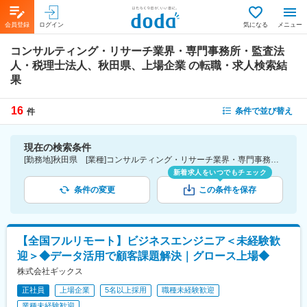
会員登録
ログイン
気になる
メニュー
コンサルティング・リサーチ業界・専門事務所・監査法
人・税理士法人、秋田県、上場企業
の転職・求人検索結
果
16
条件で並び替え
件
現在の検索条件
[勤務地]秋田県 [業種]コンサルティング・リサーチ業界・専門事務所・監査法人・税理士法人 [詳細条件](会社・職場の環境)上場企業
新着求人をいつでもチェック
条件の変更
この条件を保存
【全国フルリモート】ビジネスエンジニア＜未経験歓
迎＞◆データ活用で顧客課題解決｜グロース上場◆
株式会社ギックス
正社員
上場企業
5名以上採用
職種未経験歓迎
業種未経験歓迎