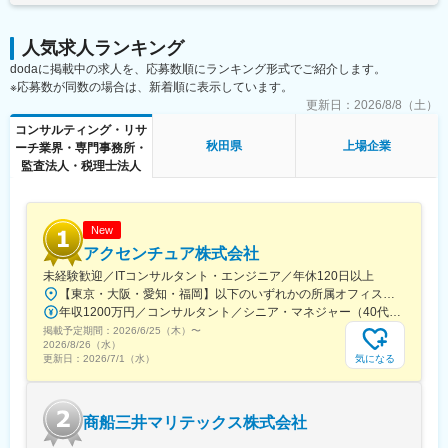
■当社の魅力
昇給の機会があります。過去には入社2ヶ月で給与が上がった方も
開発環境：GCP、Microsoft Azure、AWS など
創業メンバーを含めマネージャークラス以上には、戦略コンサル
います。賃金はあくまでも目安の金額であり、選考を通じて上下
ティングファーム出身者や大手SIer出身者に加え、事業会社での
する可能性があります。月給(月額)は固定手当を含めた表記です。
人気求人ランキング
■当社の分析サービスに対する考え方・プロジェクト例
研究職出身者などもおり、プロフェッショナル集団の中で成長し
dodaに掲載中の求人を、応募数順にランキング形式でご紹介します。
https://www.gixo.jp/blog/19314/
ていくことができます。
※応募数が同数の場合は、新着順に表示しています。
■業務の魅力
更新日：
2026/8/8（土）
変更の範囲：会社の定める業務
・単なる分析に留まらず、ビジネスの「あるべき姿」を提言
コンサルティング・リサ
し、“意義あるデータ活用”や”本質的な課題解決”を推進できること
秋田県
上場企業
ーチ業界・専門事務所・
・現実社会・リアルなビジネスの場で起こっている問題や課題
監査法人・税理士法人
を、データ視点で解釈し、課題解決に向かって推進できること
■配属組織
ディレクター含め合計19名。
New
案件増加かつ長期案件が多いため増員での採用を進めています。
アクセンチュア株式会社
未経験歓迎／ITコンサルタント・エンジニア／年休120日以上
■キャリアプラン例
【東京・大阪・愛知・福岡】以下のいずれかの所属オフィスもしくは各エリアのプロジェクト先 所属オフィス：■赤坂インターシティ■関西オフィス■アクセンチュア・アドバンスト・テクノロジーセンター名古屋■福岡オフィス※詳細は勤務地一覧よりご覧いただけます。※所属オフィスを問わずプロジェクトにより、国内出張、海外出張の可能性があります【魅力ポイント│世界の知恵を活用】世界中のベストプラクティスがデータベースに集約されており、数多くの事例や社員の知恵を活用できます。日本では前例のない案件でも、世界各国の社員からオンライン・オフライン（海外出張）問わず、気軽にアドバイスを受けることができます。★ この求人のPOINT ★￣￣V￣￣￣￣￣￣￣￣￣＃世界約78万人規模の大手基盤で安定性◎若手から裁量大きく挑戦・成長できる環境＃土日祝休／連続5日以上の休暇取得も可能！／フルフレックス（コアタイムなし）＃コンサル・IT未経験者向けの手厚い研修◎／メンター制度もあるため安心してチャレンジOK！
・データサイエンティスト組織を率いるチームリーダー
年収1200万円／コンサルタント／シニア・マネジャー（40代） 年収1000万円／テクノロジーアーキテクト（30代）
・R&D領域のプロジェクトを推進するプロジェクトマネジャー
掲載予定期間：
2026/6/25（木）
〜
・データサイエンティストとして、アルゴリズムの設計・開発を
2026/8/26（水）
推進するスペシャリスト
気になる
更新日：
2026/7/1（水）
■当社について
2022年 東京証券取引所マザーズ（現グロース）市場へ新規上場。
商船三井マリテックス株式会社
「あらゆる判断を、Data-Informedに。」を理念として掲げるデー
タインフォームド推進企業です。「データによって（自動的に）