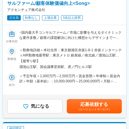
変更の範囲：会社の定める業務
CRMのSalesforceをベースにしたシステム開発を行っていますの
サルファーム/顧客体験価値向上<Song>
で、最先端のスキルと経験を積むことができます。
アクセンチュア株式会社
正社員
転勤なし
上場企業
5名以上採用
■当社について：
当社の事業の核は法人営業改革です。近年、法人営業において、
人口減少や人材流動化によって従来の「属人的な営業」では成長
~国内最大手コンサルファーム／市場に影響を与えるダイナミック
が難しくなっており、デジタル活用による生産性向上と迅速な市
な案件多数／顧客の課題解決に向けた構想からデザインまで一貫
場対応が必須になっています。そうした環境下で、わたしたちブ
仕事内容
して対応~
リッジは「売上拡大の仕組み化」と「DX人材育成」のサポートを
●資生堂、PRADA等大手toC企業へのご支援も多数
通じて、クライアントのビジネス成長を後押ししています。
＜勤務地詳細＞本社住所：東京都港区赤坂1-8-1 赤坂インターシテ
●【全国フルリモート×残業抑制施策×有給取得率は85％】と働き
・各企業において待ったなしの「DX推進」のための人材育成。営
ィAIR勤務地最寄駅：東京メトロ 銀座線／南北線／溜池山王駅受
方◎
勤務地
業プロセスをリレーするマーケティング、営業、カスタマーサク
動喫煙対策：屋内全面禁煙変更の範囲：会社の定める事業所（リ
【最寄り駅】
セスのそれぞれにおいて研修・コーチングを提供し、アジャイル
モートワーク含む）
溜池山王駅、国会議事堂前駅、虎ノ門ヒルズ駅
■Song部門について：
運用とDX推進に必要な人材のリスキリング・育成にも注力してい
顧客体験価値向上のために、“どうしたら売れるのか”だけでな
ます。
＜予定年収＞1,000万円～2,500万円＜賃金形態＞年俸制＜賃金内
く“どうしたら新しい顧客体験を提供できるのか”という点でサービ
訳＞年額（基本給）：10,000,000円～25,000,000円＜月額＞
ス設計／企画（ブランド戦略、顧客体験設計、マーケティング戦
給与
■当社の特徴：
833,333円～2,083,333円（12分割）＜昇給有無＞有＜残業手当＞
略立案、キャンペーン企画・実行等）から考えるのがSong部門で
当社はこれまでに300社以上の日本企業の法人営業改革を成功に
無＜給与補足＞◆支給例：基本給＋賞与（年1回）賃金はあくまで
す
導いてきました。その実績としてインサイドセールス市場におい
も目安の金額であり、選考を通じて上下する可能性があります。
てトップクラスシェアを維持。
月給(月額)は固定手当を含めた表記です。
応募依頼する
◆業務内容
気になる
2002年の創業以来、培った実績と知見、最先端のデジタルテクノ
（エージェントサービス）
サービスとユーザーとのあらゆるタッチポイントを捉え、構想か
ロジーを活用し、営業部門のパフォーマンス向上と売上拡大の新
ら実現、改善まで一貫して取り組みます。
しい仕組みを提供しています。
ビジネスとして目指すべきゴールとユーザーの本質的なニーズを
結びつけ、「あるべき未来」を設計し、ユーザーの心を動かす体
締切間近