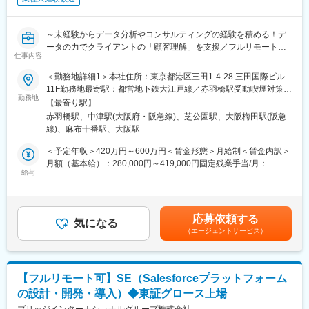
～未経験からデータ分析やコンサルティングの経験を積める！デ
ータの力でクライアントの「顧客理解」を支援／フルリモート＆
仕事内容
フルフレックスで圧倒的に働きやすい～
＜勤務地詳細1＞本社住所：東京都港区三田1-4-28 三田国際ビル
■募集概要：
11F勤務地最寄駅：都営地下鉄大江戸線／赤羽橋駅受動喫煙対策：
「データ」の活用によりクライアントの経営課題・事業課題解決
勤務地
屋内全面禁煙＜勤務地詳細2＞大阪オフィス住所：大阪府大阪市北
【最寄り駅】
を支援する当社にて、ビジネスエンジニアを募集いたします。
区大深町6番38号 グラングリーン大阪 北館 JAM BASE 4階
赤羽橋駅、中津駅(大阪府・阪急線)、芝公園駅、大阪梅田駅(阪急
JAM-STUDIO 404号室勤務地最寄駅：JR線／大阪駅受動喫煙対
線)、麻布十番駅、大阪駅
入社時点でデータの専門家でなくとも構いません。顧客との対話
策：屋内喫煙可能場所あり変更の範囲：会社の定める事業所（リ
を通じて課題とニーズを正しく捉え、当社内に蓄積された事例や
モートワーク含む）
＜予定年収＞420万円～600万円＜賃金形態＞月給制＜賃金内訳＞
優秀なアナリストチームの力を活用しながら全体絵を描いていく
月額（基本給）：280,000円～419,000円固定残業手当/月：
ポジションであり、異業種、エンジニア未経験から入社したメン
給与
70,000円～106,000円（固定残業時間32時間0分/月）超過した時
バーも多数活躍しています。「データ分析」そのものを目的にす
間外労働の残業手当は追加支給＜月給＞350,000円～525,000円
るのではなく「データを用いて課題を解決すること」に興味をも
（一律手当を含む）＜昇給有無＞有＜残業手当＞有＜給与補足＞※
ってくださる方を広く歓迎します。
オファー年収はご経験・スキルに応じて決定いたします。※リアル
応募依頼する
気になる
タイムプロモーションという評価制度があり、毎月昇給の機会が
（エージェントサービス）
■業務の流れ：
あります。一般的な半年または1年に1度の機会を待たずとも実績
1．顧客との打合せを通じた課題/ニーズの整理
が給与に反映されるため、過去には入社2ヶ月で給与UPを叶えた
2．顧客情報、当社内の過去知見、公開情報等から解決策の仮設提
社員もおります。賃金はあくまでも目安の金額であり、選考を通
示
じて上下する可能性があります。月給(月額)は固定手当を含めた表
【フルリモート可】SE（Salesforceプラットフォーム
3．顧客の課題/ニーズを具体的なシステム要件や業務要件に落と
記です。
の設計・開発・導入）◆東証グロース上場
し込む
4．課題/ニーズに応えるためのデータ分析手法を設計し、データ