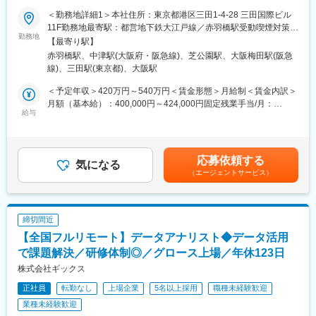
高い（成長速度も速い）です。
クラウドエンジニア（データ基盤エンジニア）として、分析プロ
＜勤務地詳細1＞本社住所：東京都港区三田1-4-28 三田国際ビル
◇幅広い案件に携わることができ、自身の知識やスキルの幅を広
ジェクトの中で有効/有用な予測アルゴリズム等をクライアントの
11F勤務地最寄駅：都営地下鉄大江戸線／赤羽橋駅受動喫煙対策：
げることが可能です。
分析基盤に織り込む、データ分析基盤の構築に従事して頂きま
勤務地
敷地内喫煙可能場所あり＜勤務地詳細2＞大阪オフィス住所：大阪
【最寄り駅】
◇将来的には、プロジェクトマネージャー、テックリード、自社
す。
府大阪市北区大深町6番38号 グラングリーン大阪 北館 JAM
赤羽橋駅、中津駅(大阪府・阪急線)、芝公園駅、大阪梅田駅(阪急
プロダクトの開発エンジニア等幅広いキャリアを描くことが可能
アジャイル型開発のため、クライアントの業務改善を継続的に実
BASE 4階 JAM-STUDIO 404号室勤務地最寄駅：JR線／大阪駅受
線)、三田駅(東京都)、大阪駅
です。
現するべく、仕組みの改善提案・構築・運用をシームレスに行っ
動喫煙対策：屋内喫煙可能場所あり変更の範囲：無
◇フルリモート・フルフレックスのため、自由で裁量ある働き方
て頂きます
＜予定年収＞420万円～540万円＜賃金形態＞月給制＜賃金内訳＞
が可能（地方から勤務するエンジニアも多数在籍）です。
月額（基本給）：400,000円～424,000円固定残業手当/月：
■業務詳細：
給与
80,000円～106,000円（固定残業時間32時間0分/月）超過した時
変更の範囲：会社の定める業務
・データ基盤のシステムアーキテクチャ検討
間外労働の残業手当は追加支給＜月給＞480,000円～530,000円
・データの取得/加工方法の検討
（一律手当を含む）＜昇給有無＞有＜残業手当＞有＜給与補足＞
・テーブル設計
ご経験・スキルに応じて決定。賃金はあくまでも目安の金額であ
応募依頼する
・データ加工ロジックの実装データ処理フローの実装
気になる
り、選考を通じて上下する可能性があります。月給(月額)は固定手
（エージェントサービス）
＜活用テクノロジー／利用サービス（例）＞
当を含めた表記です。
・Google Cloud Platform：Kubernetes Engine, BigQuery, Cloud
Dataflow, Cloud Composer, Cloud Run など
・Microsoft Azure ：Synapse Analytics, Data Factory, Databricks
締切間近
など
【全国フルリモート】データアナリスト◆データ活用
・Amazon Web Services：Fargate, Redshift, Batch など
で課題解決／研修体制◎／グロース上場／年休123日
■組織構成：
株式会社ギックス
現在10名ほどの組織で、20代～30代のメンバーも活躍していま
正社員
転勤なし
上場企業
5名以上採用
職種未経験歓迎
す。
業種未経験歓迎
■入社後について：