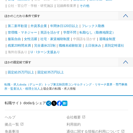
公社・官公庁・学校・研究施設
冠婚葬祭業界
その他
ほかのこだわり条件で探す
第二新卒歓迎
外資系企業
年間休日120日以上
フレックス勤務
管理職・マネジャー
英語を活かす
学歴不問
転勤なし（勤務地限定）
服装自由
女性活躍
社宅・家賃補助制度
中国語を活かす
退職金制度
残業20時間未満
完全週休2日制
職種未経験歓迎
土日祝休み
原則定時退社
海外出張あり
U・Iターン支援あり
ほかの固定給で探す
固定給25万円以上
固定給35万円以上
転職・求人doda（デューダ）トップ
東北
秋田県
コンサルティング・リサーチ業界・専門事務
所・監査法人・税理士法人
上場企業の転職・求人情報
転職サイト dodaをシェア
ヘルプ
会社概要
拠点一覧
利用規約
免責事項
通信に関する情報の利用について