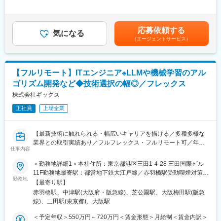
ノベーションを支えるサービスを生み出す企業です。
などをカウンターパートとし、密なコミュニケーションを通じて
手当を含む※経験・能力・スキル等を考慮し、弊社規定により決定
上位校学生を対象とした紹介事業の領域において、十年以上にわ
要件や期待値の調整を行う。
いたします賃金はあくまでも目安の金額であり、選考を通じて上
たる歴史があり、この領域において常に先進的な立ち位置であ
・業務理解に基づいた提案 : 単なるシステム要件のヒアリングに
下する可能性があります。月給(月額)は固定手当を含めた表記で
り、確立された独自のブランドを有しています。
応募依頼する
とどまらず、クライアントの業務課題を理解した上でデータ分析
気になる
す。
95%以上という高いリピート率が示すように、営業活動を同じ世
（エージェントサービス）
基盤の提案や設計・要件定義を行う。
界観を共有できるお客様のみに限定することで、深い信頼関係を
・チームビルディングと統括 : 社内のエンジニアや外部のパート
築き、長期間に渡るコミュニケーションに取り組むことで、高い
ナーを含めたプロジェクトチームを率い、リソース管理やメンバ
貢献度合いを実現しています。
ーのマネジメントを行う。
【フルリモート】ITエンジニア※LLMや機械学習のアル
・リスクと課題の解決 : プロジェクト進行中に発生するリスクや
変更の範囲：会社の定める業務
ゴリズム開発など◆技術選択の幅◎／フレックス
課題を抽出し、整理した上で、プロジェクトを円滑に進めるため
の迅速な対応策の実行とリスクマネジメントを行う。
株式会社ギックス
・既存案件の拡大・提案 : 進行中のプロジェクトから見出された
正社員
上場企業
次フェーズへの展開や追加開発など、既存案件の延長線上にある
新規契約の提案と獲得を行う。
・データインフォームドの実現支援 : アナリティクスと機械学習
【最新技術に触れられる・幅広いキャリアを描ける／多種多様な
を用いて自動で回る仕組みを作り上げ、クライアントの判断
業界との取引実績あり／フルフレックス・フルリモート可／年休
（Data-Informed）を高度化するためのデリバリー管理を行う
仕事内容
123日】
＜勤務地詳細1＞本社住所：東京都港区三田1-4-28 三田国際ビル
■業務の魅力／面白さ
■業務内容：
11F勤務地最寄駅：都営地下鉄大江戸線／赤羽橋駅受動喫煙対策：
・「言われたものを作るだけ」ではない、顧客との共創プロセス
クライアント企業と連携しながら、業務課題を構造的に整理し、
勤務地
敷地内喫煙可能場所あり＜勤務地詳細2＞大阪オフィス住所：大阪
・データと戦略コンサルティングの融合による、経営課題へのア
【最寄り駅】
「AI-informed」の考え方をベースにソリューションを設計、実装
府大阪市北区大深町6番38号 グラングリーン大阪 北館 JAM
プローチ
赤羽橋駅、中津駅(大阪府・阪急線)、芝公園駅、大阪梅田駅(阪急
します。
BASE 4階 JAM-STUDIO 404号室勤務地最寄駅：JR線／大阪駅受
作って終わりではなく、実務の中で磨き上げる仕組みづくり
線)、三田駅(東京都)、大阪駅
動喫煙対策：屋内喫煙可能場所あり変更の範囲：会社の定める事
・経営層との距離の近さ
■具体的な業務内容：
業所（リモートワーク含む）
＜予定年収＞550万円～720万円＜賃金形態＞月給制＜賃金内訳＞
・フルリモート・フルフレックスのため、自由で裁量ある働き方