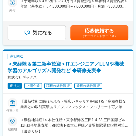
＜予定年収＞470万円～870万円＜賃金形態＞年俸制＜賃金内訳＞
◇将来的には、プロジェクトマネージャー、テックリード、自社
管理と基準を評価および確立する重要な役割です。主に現場の情
年額（基本給）：4,300,000円～7,000,000円＜月額＞358,333円
プロダクトの開発エンジニア等幅広いキャリアを描くことが可能
報セキュリティ責任者（マネジャー以上）と連携しながら業務に
給与
～583,333円（12分割）＜昇給有無＞有＜残業手当＞有＜給与補
です。
従事いただきます。本ポジションでは、情報セキュリティ部門の
足＞※あくまでも理論値であり実際に支払う金額をお約束するもの
◇フルリモート・フルフレックスのため、自由で裁量ある働き方
クライアントデータ保護業務をご担当いただきます。
ではございません。賃金はあくまでも目安の金額であり、選考を
が可能（地方から勤務するエンジニアも多数在籍）です。
通じて上下する可能性があります。月給(月額)は固定手当を含めた
応募依頼する
＜業務詳細＞
気になる
表記です。
変更の範囲：会社の定める業務
（エージェントサービス）
・情報セキュリティリスク管理策の実施状況の評価（監査）
・各アカウントの情報セキュリティ管理責任者と協力し、クライ
アントデータプロテクションプログラムを改善し、アカウント内
に浸透させる
締切間近
＜未経験＆第二新卒歓迎＞ITエンジニア／LLMや機械
【研修について】
入社後6か月ほどの研修期間がございます。
学習のアルゴリズム開発など ◆研修充実◆
また、社内トレーニングが多く、参考書、問題集、受験料も負担
株式会社ギックス
しているので未経験でも早期に学んでいただく環境が整っていま
正社員
上場企業
職種未経験歓迎
業種未経験歓迎
す。
【働き方】
【最新技術に触れられる・幅広いキャリアを描ける／多種多様な
リモート頻度：出社・在宅のハイブリッドとなっており、通常週2
業界との取引実績あり／フルフレックス・フルリモート可／年休
回ほどの在宅勤務を導入しています。
仕事内容
123日】
残業時間：0時間想定です。1人あたりが均等になるように振って
おり、残業しなくても完了する業務設計を行っています。
＜勤務地詳細1＞本社住所：東京都港区三田1-4-28 三田国際ビル
■業務内容：
11F勤務地最寄駅：都営地下鉄大江戸線／赤羽橋駅受動喫煙対策：
クライアント企業と連携しながら、業務課題を構造的に整理し、
勤務地
【勤務地について】
屋内全面禁煙＜勤務地詳細2＞大阪オフィス住所：大阪府大阪市北
【最寄り駅】
「AI-informed」の考え方をベースにソリューションを設計、実装
＜日本全国内で居住地選択が可能！※要申請＞