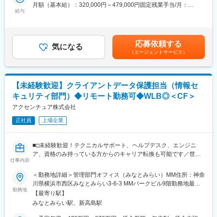
・LLMや機械学習のアルゴリズム開発や実装、チューニング、精
月額（基本給）：320,000円～479,000円固定残業手当/月：
が可能
度評価
給与
80,000円～121,000円（固定残業時間32時間0分/月）超過した時
・単なるITシステムの導入管理にとどまらず、ビジネスに対する
・データ基盤のシステムアーキテクチャ検討
間外労働の残業手当は追加支給＜月給＞400,000円～600,000円
深い理解をもとに戦略コンサルティングを行い、クライアントの
・データの取得／加工方法の検討
（一律手当を含む）＜昇給有無＞有＜残業手当＞有＜給与補足＞※
成長を長期的に支える・「Data-Informed」の最前線に立てる
・テーブル設計
経験・能力・スキル等を考慮し、弊社規定により決定いたしま
応募依頼する
・データ加工ロジックの実装
気になる
す。賃金はあくまでも目安の金額であり、選考を通じて上下する
変更の範囲：会社の定める業務
（エージェントサービス）
・データ処理フローの実装
可能性があります。月給(月額)は固定手当を含めた表記です。
■活用テクノロジー／利用サービス（例）：
◇Google Cloud Platform：Kubernetes Engine、BigQuery、
【未経験歓迎】クライアントデータ保護担当（情報セ
Cloud Dataflow、Cloud Composer、Cloud Runなど
キュリティ部門）◆リモート勤務可◆WLB◎＜CF＞
◇Microsoft Azure：Synapse Analytics、Data Factory、
Databricksなど
アクセンチュア株式会社
◇Amazon Web Services：Fargate、Redshift、Batchなど
正社員
上場企業
■業務の魅力・面白さ：
◇最新の技術を用いる機会が多く、技術選択の幅も広いです。
■□未経験歓迎！テクニカルサポート、ヘルプデスク、エンジニ
◇取組自体がチャレンジングなため、職階に関わらず、新しいア
ア、資格のみ持っている方からのキャリア転換も可能です／世界
イデアの提案が求められる環境です。
仕事内容
最大のコンサルティングファームのコーポレート部門で働く／キ
◇クライアント折衝の機会が多く、エンドユーザーの顔が見える
ャリアカウンセラー制度で長期キャリア形成が可能／若手～ベテ
＜勤務地詳細＞管理部門オフィス（みなとみらい）MM住所：神奈
環境です。
ラン層まで幅広く活躍中□■
川県横浜市西区みなとみらい3-6-3 MMパークビル9階勤務地最寄
◇職階・職能にとらわれる必要が無く、キャリア選択の自由度が
勤務地
駅：みなとみらい線／みなとみらい駅受動喫煙対策：屋内全面禁
高い（成長速度も速い）です。
【最寄り駅】
【担当業務】
煙変更の範囲：会社の定める事業所（リモートワーク含む）
◇幅広い案件に携わることができ、自身の知識やスキルの幅を広
みなとみらい駅、新高島駅
アクセンチュア、クライアント、およびクライアントのクライア
げることが可能です。
ントに対するビジネスリスクを軽減するために、顧客情報の保護