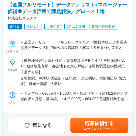
法人向けソフトウェアメーカーの営業職・医療機器メーカーにて
【全国フルリモート】データアナリスト※マネージャー
ユーザサポート業務を担当した方など、あらゆる出身からキャリ
※現場社員の声やご本人の気付きをもとに、社内コンサルとして改
候補◆データ活用で課題解決／グロース上場
ア入社多数で参画しています。
善を企画・推進いただく他、ツール導入後の運用ルール・ガイド
株式会社ギックス
ライン策定などツールが最大限活用されるためのサポート、社内
正社員
転勤なし
上場企業
5名以上採用
業種未経験歓迎
支援など幅広く関与することが可能です
■入社後の流れ
～全国フルリモート・フルフレックス可／JR西日本様と資本業務
＜入社～半年間＞
提携／データ活用で顧客の経営課題の解決！多種多様な業界との
まずは当社の事業知識を学んでいただくため、営業事務の立ち位
仕事内容
取引実績有／グロース上場～
置として各種契約書の作成や契約手続きを行っていただきます
＜勤務地詳細1＞本社住所：東京都港区三田1-4-28 三田国際ビル
データを活用して企業の業務課題を解決する当社にて、データア
＜将来的にお任せしたい業務＞
11F勤務地最寄駅：都営地下鉄大江戸線／赤羽橋駅受動喫煙対策：
ナリストを募集いたします。プロジェクトの上流から関わり、現
勤務地
既存サービスの支援、顧客新規開拓、経営企画など、会社経営の
屋内全面禁煙＜勤務地詳細2＞大阪オフィス住所：大阪府大阪市北
【最寄り駅】
場での遂行まで一気通貫で担うことができるポジションです。※ご
中枢を担う業務にもチャレンジできます。当社のスケールにあた
区大深町6番38号 グラングリーン大阪 北館 JAM BASE 4階
赤羽橋駅、中津駅(大阪府・阪急線)、芝公園駅、大阪梅田駅(阪急
経験により、アシスタントマネージャーまたはマネージャーでの
り今後必要となる組織設計等も将来的にはお任せしたいと考えて
JAM-STUDIO 404号室勤務地最寄駅：JR線／大阪駅受動喫煙対
線)、麻布十番駅、大阪駅
オファーを検討しています。
おります。
策：屋内喫煙可能場所あり変更の範囲：無
※もちろん、ご本人の希望によっては社内業務改善を極めていただ
＜予定年収＞630万円～1,020万円＜賃金形態＞月給制12分割＜賃
■業務概要
くことも可能です
金内訳＞月額（基本給）：419,000円～684,000円固定残業手当/
経営視点でクライアントと討議し、クライアントのデータを活
給与
月：106,000円～171,000円（固定残業時間32時間0分/月）超過し
用・利用しながら、課題解決のための方法や手段を考えます。
■ポジションの魅力
た時間外労働の残業手当は追加支給＜月給＞525,000円～855,000
プロジェクトは課題ヒアリング→データの分析・可視化→分析結
業務の進め方は経営幹部と共に策定~実行できる環境です。
円（一律手当を含む）＜昇給有無＞有＜残業手当＞有＜給与補足
果によるご提案・議論のフローにて進んでいきます。
将来的なキャリアパスは、経験を活かして事業推進のリーダーや
＞オファー年収はご経験・スキルに応じて決定いたします。マネ
応募依頼する
※活用テクノロジー／利用サービス（例）
気になる
経営企画など、会社経営の中枢を担って頂きます。
ージャー以上でオファーの場合の管理職手当も上記年収に含みま
（エージェントサービス）
言語：SQL、Python など
す・リアルタイムプロモーションという評価制度があり、毎月、
BIツール ：Tableau、Looker、PowerBI など