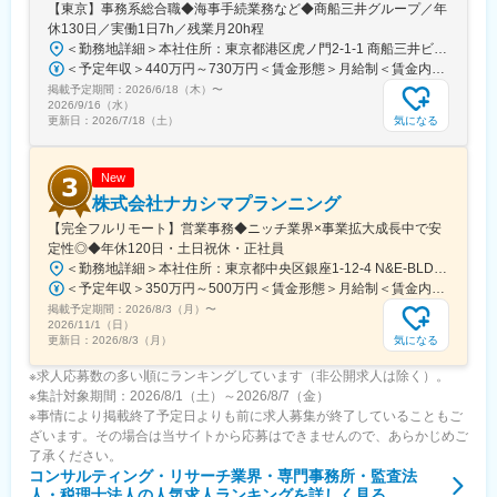
【東京】事務系総合職◆海事手続業務など◆商船三井グループ／年
答えが見出される」のではなく、あくまでも「人が主体となって
休130日／実働1日7h／残業月20h程
物事を考える」ということにフォーカスし、クライアント企業の
＜勤務地詳細＞本社住所：東京都港区虎ノ門2-1-1 商船三井ビル勤務地最寄駅：東京メトロ銀座線／虎ノ門駅受動喫煙対策：屋内全面禁煙変更の範囲：会社の定める事業所
経営課題解決、競争力強化のために判断業務のアップグレードを
＜予定年収＞440万円～730万円＜賃金形態＞月給制＜賃金内訳＞月額（基本給）：291,800円～487,000円＜月給＞291,800円～487,000円＜昇給有無＞有＜残業手当＞有＜給与補足＞※上記想定年収には賞与3ヶ月分を含みます。金額は目安の金額であり、これまでのご経験・スキル・現年収等を総合的に考慮し決定いたします。■昇給：年1回■賞与：3ヶ月分（前年度実績）賃金はあくまでも目安の金額であり、選考を通じて上下する可能性があります。月給(月額)は固定手当を含めた表記です。
支援しています。
掲載予定期間：
2026/6/18（木）
〜
2026/9/16（水）
変更の範囲：会社の定める業務
気になる
更新日：
2026/7/18（土）
New
株式会社ナカシマプランニング
【完全フルリモート】営業事務◆ニッチ業界×事業拡大成長中で安
定性◎◆年休120日・土日祝休・正社員
＜勤務地詳細＞本社住所：東京都中央区銀座1-12-4 N&E-BLD.7階受動喫煙対策：屋内全面禁煙変更の範囲：会社の定める事業所
＜予定年収＞350万円～500万円＜賃金形態＞月給制＜賃金内訳＞月額（基本給）：220,000円～270,000円＜月給＞220,000円～270,000円＜昇給有無＞有＜残業手当＞有＜給与補足＞■賞与：あり■昇給：あり賃金はあくまでも目安の金額であり、選考を通じて上下する可能性があります。月給(月額)は固定手当を含めた表記です。
掲載予定期間：
2026/8/3（月）
〜
2026/11/1（日）
気になる
更新日：
2026/8/3（月）
※求人応募数の多い順にランキングしています（非公開求人は除く）。
※集計対象期間：2026/8/1（土）～2026/8/7（金）
※事情により掲載終了予定日よりも前に求人募集が終了していることもご
ざいます。その場合は当サイトから応募はできませんので、あらかじめご
了承ください。
コンサルティング・リサーチ業界・専門事務所・監査法
人・税理士法人
の人気求人ランキングを詳しく見る