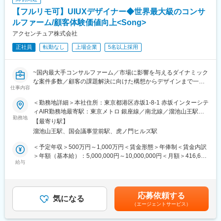
験へと具現化していきます。
【フルリモ可】UIUXデザイナー◆世界最大級のコンサ
また、AIをはじめとする新しいテクノロジーとの関係性も視野に
入れながら、直感的で寄り添う体験を構築します。
ルファーム/顧客体験価値向上<Song>
アクセンチュア株式会社
<具体的な業務内容>
正社員
転勤なし
上場企業
5名以上採用
・体験コンセプト・UX方針の策定
・情報設計・インタラクション設計
・プロトタイピングと検証
~国内最大手コンサルファーム／市場に影響を与えるダイナミック
・チームとの共創・合意形成
な案件多数／顧客の課題解決に向けた構想からデザインまで一貫
・実装フェーズにおけるデザイン推進
仕事内容
して対応~
・継続的な改善と価値向上
●資生堂、PRADA等大手toC企業へのご支援も多数
＜勤務地詳細＞本社住所：東京都港区赤坂1-8-1 赤坂インターシテ
●【全国フルリモート×フルフレックス×残業抑制施策×有給取得率
■プロジェクト事例：
ィAIR勤務地最寄駅：東京メトロ 銀座線／南北線／溜池山王駅受
は85％】と働き方◎
勤務地
・化粧品メーカーにおけるマーケティング トランスフォーメーシ
動喫煙対策：屋内全面禁煙変更の範囲：会社の定める事業所（リ
【最寄り駅】
ョン戦略立案及び実行支援
モートワーク含む）
溜池山王駅、国会議事堂前駅、虎ノ門ヒルズ駅
■Song部門について：
・飲料メーカーにおけるロイヤルティプログラム開発及びアプリ
顧客体験価値向上のために、“どうしたら売れるのか”だけでな
グロース支援
＜予定年収＞500万円～1,000万円＜賃金形態＞年俸制＜賃金内訳
く“どうしたら新しい顧客体験を提供できるのか”という点でサービ
・小売業におけるデジタルマーケティング組織及びオペレーショ
＞年額（基本給）：5,000,000円～10,000,000円＜月額＞416,666
ス設計／企画（ブランド戦略、顧客体験設計、マーケティング戦
給与
ン設計
円～833,333円（12分割）＜昇給有無＞有＜残業手当＞有＜給与
略立案、キャンペーン企画・実行等）から考えるのがSong部門で
補足＞◆支給例：基本給＋賞与（年1回）＋諸手当◆諸手当例：職
す
■アクセンチュア独自の働き方改革：
位により支給対象が決定いたします。・残業手当：実施分の支
2015年から開始した組織風土改革“Project PRIDE”により、有給取
給・住宅手当 等賃金はあくまでも目安の金額であり、選考を通
応募依頼する
◆業務内容
気になる
得率は84％、女性比率も30.4％へ増加。離職率が半減し、残業時
じて上下する可能性があります。月給(月額)は固定手当を含めた表
（エージェントサービス）
サービスとユーザーとのあらゆるタッチポイントを捉え、構想か
間減少等改善が進んでいます。制度面では「18時以降の会議原則
記です。
ら実現、改善まで一貫して取り組みます。
禁止」「残業ルール厳格化」「短日短時間勤務制度の導入」など