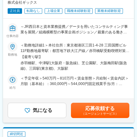
・山陽新幹線および近畿圏在来線の収益向上に関する共同プロジ
株式会社ギックス
ェクト
正社員
転勤なし
上場企業
職種未経験歓迎
業種未経験歓迎
・ICOCAデータ分析における共同プロジェクトおよび、共同特許
出願
～JR西日本と資本業務提携／データを用いたコンサルティング事
■プロジェクトの流れイメージ（あくまでも一例となります）
業を展開／組織横断型の事業企画ポジション／裁量のある働き
１．クライアントの課題をヒアリング、整理する
仕事内容
方！フルリモート・フルフレックス～
２．クライアントよりデータを授受する
３．受け取ったデータを把握し、データ整備や加工を行う
＜勤務地詳細1＞本社住所：東京都港区三田1-4-28 三田国際ビル
当社の今後のスケールの為に、経営とスタッフ双方とコミュニケ
４．分析設計を行う
11F勤務地最寄駅：都営地下鉄大江戸線／赤羽橋駅受動喫煙対策：
ーションを取りながら、組織横断で社内外の事業推進に幅広く取
勤務地
５．データの可視化・分析を行う
敷地内喫煙可能場所あり＜勤務地詳細2＞大阪オフィス住所：大阪
【最寄り駅】
り組んでいただきます。
６．分析から見出した示唆出しや解釈をもってクライアントと討
府大阪市北区大深町6番38号 グラングリーン大阪 北館 JAM
赤羽橋駅、中津駅(大阪府・阪急線)、芝公園駅、大阪梅田駅(阪急
議する
BASE 4階 JAM-STUDIO 404号室勤務地最寄駅：JR線／大阪駅受
線)、三田駅(東京都)、大阪駅
■業務詳細
動喫煙対策：屋内喫煙可能場所あり変更の範囲：無
・当社の経営戦略を実現するための、短期/中長期の課題設定およ
■研修制度
＜予定年収＞540万円～810万円＜賃金形態＞月給制＜賃金内訳＞
び、方針の策定と実行、予実管理、各種経営分析等の付帯業務
ご入社後、約1ヵ月間を目安に初期研修・トレーニングを受けて頂
月額（基本給）：360,000円～544,000円固定残業手当/月：
・経営陣及び事業部門の責任者と共に、各事業の企画や開発業務
給与
きます。研修後、トレーナーのもとOJTという形で実プロジェク
90,000円～136,000円（固定残業時間32時間0分/月）超過した時
のサポート
トに関わっていただきます。入社後約3ヵ月頃を目途にデータアナ
間外労働の残業手当は追加支給＜月給＞450,000円～680,000円
セールス部門における営業企画業務（KPI策定/モニタリング/パイ
リストとしてチームの中で業務に携わっていただくことを目標と
（一律手当を含む）＜昇給有無＞有＜残業手当＞有＜給与補足＞
プライン管理やリソース設計）
しています。
オファー年収はご経験・スキルに応じて決定いたします。リアル
応募依頼する
・各種契約書の作成や契約手続き
気になる
タイムプロモーションという評価制度があり、毎月、昇給の機会
（エージェントサービス）
・社内へのツール導入における運用ルールおよびガイドラインの
■配属組織
があります。過去には入社2ヶ月で給与が上がった方もいます。賃
作成や周知、導入後の管理等
ディレクター含め合計20名、平均年齢は約33歳で構成されていま
金はあくまでも目安の金額であり、選考を通じて上下する可能性
す。
があります。月給(月額)は固定手当を含めた表記です。
例）社内エンジニアと相談のうえ経理システムを改修 / 経営陣の
<メンバーのバックグラウンド事例＞
締切間近
ニーズを受けて利益を見える化するツールの導入 など