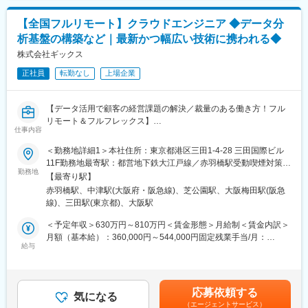
ビジネスとして目指すべきゴールとユーザーの本質的なニーズを
を実施。仕事とプライベートともに充実させ、生産性向上を生む
結びつけ、「あるべき未来」を設計し、ユーザーの心を動かす体
ツール共有・活用を奨励する等の意識向上に繋がっています。
【全国フルリモート】クラウドエンジニア ◆データ分
験へと具現化していきます。
析基盤の構築など｜最新かつ幅広い技術に携われる◆
また、AIをはじめとする新しいテクノロジーとの関係性も視野に
変更の範囲：会社の定める業務
入れながら、直感的で寄り添う体験を構築します。
株式会社ギックス
正社員
転勤なし
上場企業
<具体的な業務内容>
・体験コンセプト・UX方針の策定
・情報設計・インタラクション設計
【データ活用で顧客の経営課題の解決／裁量のある働き方！フル
・プロトタイピングと検証
リモート＆フルフレックス】
・チームとの共創・合意形成
仕事内容
・実装フェーズにおけるデザイン推進
■募集背景：
＜勤務地詳細1＞本社住所：東京都港区三田1-4-28 三田国際ビル
・継続的な改善と価値向上
当社では「あらゆる判断を、Data-Informedに。」をパーパスに掲
11F勤務地最寄駅：都営地下鉄大江戸線／赤羽橋駅受動喫煙対策：
げ、クライアントの課題をデータにより多角的に分析し示唆を提
勤務地
敷地内喫煙可能場所あり＜勤務地詳細2＞大阪オフィス住所：大阪
■プロジェクト事例：
【最寄り駅】
供するコンサルティングや、データを用いた判断を継続的に支援
府大阪市北区大深町6番38号 グラングリーン大阪 北館 JAM
・化粧品メーカーにおけるマーケティング トランスフォーメーシ
赤羽橋駅、中津駅(大阪府・阪急線)、芝公園駅、大阪梅田駅(阪急
するデータ処理基盤開発といったサービスを提供しています。
BASE 4階 JAM-STUDIO 404号室勤務地最寄駅：JR線／大阪駅受
ョン戦略立案及び実行支援
線)、三田駅(東京都)、大阪駅
動喫煙対策：屋内喫煙可能場所あり
・飲料メーカーにおけるロイヤルティプログラム開発及びアプリ
2022年3月の上場以降サービスや顧客の拡大フェーズに入ってお
＜予定年収＞630万円～810万円＜賃金形態＞月給制＜賃金内訳＞
グロース支援
り、既存の大型クライアントに加え、新規クライアントからの引
月額（基本給）：360,000円～544,000円固定残業手当/月：
・小売業におけるデジタルマーケティング組織及びオペレーショ
き合いを多数頂いています。更なる体制強化のため、DI Platform
給与
90,000円～136,000円（固定残業時間32時間0分/月）超過した時
ン設計
のサービスにおけるクラウドエンジニアを募集いたします。
間外労働の残業手当は追加支給＜月給＞450,000円～680,000円
（一律手当を含む）＜昇給有無＞有＜残業手当＞有＜給与補足＞
■アクセンチュア独自の働き方改革：
■業務詳細：
ご経験・スキルに応じて決定。賃金はあくまでも目安の金額であ
2015年から開始した組織風土改革“Project PRIDE”により、有給取
応募依頼する
・データ基盤のシステムアーキテクチャ検討
気になる
り、選考を通じて上下する可能性があります。月給(月額)は固定手
得率は84％、女性比率も30.4％へ増加。離職率が半減し、残業時
（エージェントサービス）
・データの取得/加工方法の検討