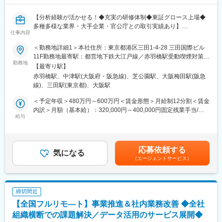
未経験でご入社いただいた場合、まずはプロジェクトで使用する
技術面のインプットを行います。約1か月程度は、ロールプレイの
【分析経験が活かせる！◆充実の研修体制◆東証グロース上場◆
ような形で試作品を作成いただくことから始める予定です。
多種多様な業界・大手企業・官公庁との取引実績あり】
仕事内容
その後は実プロジェクトの中で、まずはデータ加工処理の実装な
ど簡単なことからお任せしていき、徐々に設計などもお任せでき
■採用背景
＜勤務地詳細1＞本社住所：東京都港区三田1-4-28 三田国際ビル
るようになることを期待しています。
データを活用して企業の業務課題を解決する当社にて、データア
11F勤務地最寄駅：都営地下鉄大江戸線／赤羽橋駅受動喫煙対策：
ナリストを募集いたします。現在、多数のクライアントから案件
勤務地
敷地内喫煙可能場所あり＜勤務地詳細2＞大阪オフィス住所：大阪
【最寄り駅】
■働き方：
をお預かりしています。事業拡大や並行したプロジェクト推進を
府大阪市北区大深町6番38号 グラングリーン大阪 北館 JAM
赤羽橋駅、中津駅(大阪府・阪急線)、芝公園駅、大阪梅田駅(阪急
・ほとんどの方がリモートで勤務しており、チャットやWeb通話
するため、今回は増員として採用を予定しています。
BASE 4階 JAM-STUDIO 404号室勤務地最寄駅：JR線／大阪駅受
線)、三田駅(東京都)、大阪駅
などで随時コミュニケーションを取りながら業務を行っていま
データ分析を通じて現場を変えたいという想いを持った社員が多
動喫煙対策：屋内喫煙可能場所あり
す。
数在籍しています。
＜予定年収＞480万円～600万円＜賃金形態＞月給制12分割＜賃金
・フルフレックス制のため、私用で途中抜けするなども可能で自
内訳＞月額（基本給）：320,000円～400,000円固定残業手当/
由度の高い働き方が可能です。
■業務概要
給与
月：80,000円～100,000円（固定残業時間32時間0分/月）超過し
経営視点でクライアントと討議し、クライアントのデータを活
た時間外労働の残業手当は追加支給＜月給＞400,000円～500,000
■キャリアパス：
用・利用しながら、課題解決のための方法や手段を考えます。
円（一律手当を含む）＜昇給有無＞有＜残業手当＞有＜給与補足
アナリティクスチーム→エンジニアチームへの移籍や、エンジニ
本ポジションはアナリスト職として「知りたいことが分かる分
＞オファー年収はご経験・スキルに応じて決定いたします。リア
応募依頼する
アチームからプロダクト開発チームへ移籍など豊富なキャリアパ
析」「議論するための材料となる分析」「仮説が正しいか検証で
気になる
ルタイムプロモーションという評価制度があり、毎月、昇給の機
（エージェントサービス）
スがあります。上長との1on1を通して志向性や関心を整理しなが
きる分析」を実施していただきます。
会があります。過去には入社2ヶ月で給与が上がった方もいます。
ら、柔軟なキャリアパスを実現することが可能です。
賃金はあくまでも目安の金額であり、選考を通じて上下する可能
■プロジェクト一例（JR西日本様）
性があります。月給(月額)は固定手当を含めた表記です。
変更の範囲：会社の定める業務
（1）鉄道生産性向上
締切間近
・CBMへの統計学的/機械学習的アプローチの適用
【全国フルリモ―ト】事業推進＆社内業務改善 ◆全社
・流動データの可視化と、それに基づく施策の検討
（2）マーケティング分野への適用拡大
組織横断での課題解決／データ活用のサービス展開◆