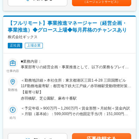
■ポジションの特徴：
（エージェントサービス）
・中期経営計画の策定支援
す賃金はあくまでも目安の金額であり、選考を通じて上下する可
・最新技術を用いる機会が多く、また幅広い案件に携わることが
・投資実行後の100日プランの策定、実行支援
能性があります。月給(月額)は固定手当を含めた表記です。
できるため、自身の知識やスキルの幅を広げることが可能です
・戦略立案から取引実行に至るまでのM&Aに関する総合支援
・取組み自体がチャレンジングなため、職階に関わらず新しいア
・M&A実行後のPMI支援
イデアの提案が求められる場面も多く、裁量を持って業務に取り
【フルリモート】事業推進マネージャー（経営企画・
・IPO支援
組めます
事業推進）◆グロース上場◆毎月昇格のチャンスあり
＜直近のプロジェクト事例＞
・クライアント折衝の機会が多く、エンドユーザーの顔が見える
・大手通信企業のシェアード構想の実行支援
株式会社ギックス
環境で業務に従事できます
・大手総合商社の人事部業務BPR支援
正社員
上場企業
・大手製造業の海外子会社人事評価/賃金制度設計
・PEファンド投資先企業の財務レポーティング体制構築支援
・PEファンド投資先企業の中期経営計画策定
■業務内容：
・PEファンド投資先企業の新規事業立案支援
事業部寄りの経営企画・事業推進として、以下の業務をプレイン
仕事内容
グマネージャーとして担っていただきます。企画だけでなく、自
■業務の特徴：
ら手を動かして実行していただくポジションです。
＜勤務地詳細＞本社住所：東京都港区三田1-4-28 三田国際ビル
当社は、部分的な経営課題へのアプローチは行わず、複合的な経
11F勤務地最寄駅：都営地下鉄大江戸線／赤羽橋駅受動喫煙対策：
営課題に取り組みます。 そのためご自身の専門外の分野での課題
■詳細：
勤務地
屋内全面禁煙変更の範囲：会社の定める事業所（リモートワーク
解決が求められますが、元投資ファンド投資担当・元上場企業
【最寄り駅】
各事業部との予算および方向性策定、予実管理、各種経営分析
含む）
CFO・元ベンチャー企業CFO・元IT系ブティックファームパート
赤羽橋駅、芝公園駅、麻布十番駅
事業部門責任者と共に各事業の事業企画・事業開発サポート
ナーなどの経験豊富なメンバーがチームにジョインし、常にチー
営業企画（KPI策定、モニタリング、パイプライン管理など）
＜予定年収＞900万円～1,260万円＜賃金形態＞月給制＜賃金内訳
ムで課題解決に取り組みます。
マニュアル・仕組み化の企画、社内へのツール導入における運用
＞月額（基本給）：599,000円その他固定手当/月：151,000円～
ルール・ガイドライン作成と管理
給与
211,000円＜月給＞750,000円～810,000円＜昇給有無＞有＜残業
■当ポジションの魅力：
クライアントや提携先などとの契約書作成・手続き・チェック（※
手当＞無＜給与補足＞※経験・能力・スキル等を考慮し、弊社規定
・コンサルティング会社で多いインダストリーカットやソリュー
最終的な法的判断は法務担当者が担当）
により決定いたします賃金はあくまでも目安の金額であり、選考
ションカットを一切行っておらず、コンサルタントは一つのプー
メンバーマネジメント
を通じて上下する可能性があります。月給(月額)は固定手当を含め
ルに属して、幅広い業界や企業フェーズ、経営課題に触れられる
応募依頼する