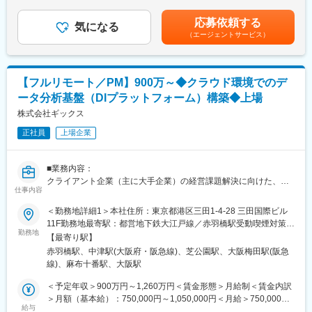
分析結果やレポートを提示して終わるのではなく、データから問
（一律手当を含む）＜昇給有無＞有＜残業手当＞有＜給与補足＞※
度が大きく、将来の幹部候補としての採用を検討する企業も多い
いを導き出し、仮説構築から現場での施策実行までを一気通貫で
給与詳細は経験・能力・前職給与等を踏まえて決定賃金はあくま
応募依頼する
です。
気になる
伴走支援します。実際に、多くのコンサルティングファーム出身
でも目安の金額であり、選考を通じて上下する可能性がありま
（エージェントサービス）
その為ただ数字を追うのではなく、本当に企業にとって意味のあ
者が「実行まで伴走できる仕事のやりがい」に惹かれて同社を選
す。月給(月額)は固定手当を含めた表記です。
る採用成功とは何か？を考え、経営戦略から紐づけて採用の要件
んでおり、目に見える事業成果創出に直接コミットできます。
定義から入りこみ、価値提供をすることが出来ます。
・ブランディング・セミナー・広報などあらゆる手法を駆使して
変更の範囲：会社の定める業務
【フルリモート／PM】900万～◆クラウド環境でのデ
伴走するため、コンサルティングの立場で企業課題に貢献できま
ータ分析基盤（DIプラットフォーム）構築◆上場
す。
株式会社ギックス
■社風について：
正社員
上場企業
年齢・年次に関係なく、自由に意見を言い合えるフラットな社風
です。
週に一度、上司との面談（1on1）を実施しており、フィードバッ
■業務内容：
クや業務に関する相談がしやすいです。
クライアント企業（主に大手企業）の経営課題解決に向けた、ク
仕事内容
ラウド環境を用いたデータ分析基盤（DIプラットフォーム）構築
■評価制度：
プロジェクトのマネジメント業務
＜勤務地詳細1＞本社住所：東京都港区三田1-4-28 三田国際ビル
半期ごとに年二回振り返りを実施しています。市場価値ベースの
単に言われたものを開発するのではなく、顧客と業務面について
11F勤務地最寄駅：都営地下鉄大江戸線／赤羽橋駅受動喫煙対策：
評価制度を設けており、ご経験次第で新卒入社2,3年目で事業部長
深く対話しながら、日々の業務に組み込めるより良いデータ基盤
勤務地
屋内全面禁煙＜勤務地詳細2＞大阪オフィス住所：大阪府大阪市北
やマネジャーとして活躍する社員や、ご自身のアイデアを元に新
【最寄り駅】
を共に作り上げる推進業務
区大深町6番38号 グラングリーン大阪 北館 JAM BASE 4階
規事業を立ち上げ責任者として活躍する社員もいます。
赤羽橋駅、中津駅(大阪府・阪急線)、芝公園駅、大阪梅田駅(阪急
JAM-STUDIO 404号室勤務地最寄駅：JR線／大阪駅受動喫煙対
線)、麻布十番駅、大阪駅
■詳細：
策：屋内全面禁煙変更の範囲：会社の定める事業所（リモートワ
■当社の特徴：
・プロジェクト管理全般 : プロジェクトの計画立案、進捗管理、
ーク含む）
＜予定年収＞900万円～1,260万円＜賃金形態＞月給制＜賃金内訳
「人の可能性を引き出し 才能を最適に配置することで 新産業
予算管理、品質管理を行い、プロジェクトを牽引する。
＞月額（基本給）：750,000円～1,050,000円＜月給＞750,000円
を創出する」をミッションとして掲げ、世の中の新しい産業やイ
・ステークホルダーマネジメント : クライアント企業のDX推進部
給与
～1,050,000円＜昇給有無＞有＜残業手当＞有＜給与補足＞※役職