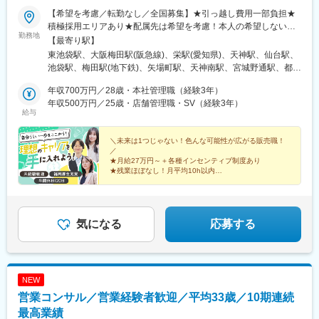
【希望を考慮／転勤なし／全国募集】★引っ越し費用一部負担★
積極採用エリアあり★配属先は希望を考慮！本人の希望しない転
勤務地
勤はなし■本社東京都豊島区東池袋1-25-6PMO池袋8階■関西支社
【最寄り駅】
大阪府大阪市北区茶屋町16番1号H1O梅田茶屋町606・610■中部
東池袋駅、大阪梅田駅(阪急線)、栄駅(愛知県)、天神駅、仙台駅、
支店愛知県名古屋市中区栄3-8-21伊勢町平和ビル5階■九州支店福
池袋駅、梅田駅(地下鉄)、矢場町駅、天神南駅、宮城野通駅、都電
岡県福岡市中央区天神1-1-1アクロス福岡11階■東北支店宮城県仙
雑司ケ谷駅、大阪梅田駅(阪神線)、栄町駅(愛知県)、西鉄福岡駅、
台市宮城野区榴岡3-4-1アゼリアヒルズ3階【自社運営店舗】■テル
年収700万円／28歳・本社管理職（経験3年）
仙台駅(地下鉄)
ル大宮店埼玉県さいたま市大宮区大門町1-24大一ビル1階■テルル
年収500万円／25歳・店舗管理職・SV（経験3年）
給与
高円寺店東京都杉並区高円寺南4-25-8■テルル蒲田店東京都大田区
西蒲田7-48-10■テルルMEGAドン・キホーテ 三郷店埼玉県三郷市
さつき平1-1-1MAGAドン・キホーテ三郷 B1F■テルルイトーヨー
＼未来は1つじゃない！色んな可能性が広がる販売職！
／
カドー横浜別所店神奈川県横浜市南区別所1-14-1イトーヨーカド
★月給27万円～＋各種インセンティブ制度あり
ー横浜別所店1階■テルルそよら横浜高田店神奈川県横浜市港北区
★残業ほぼなし！月平均10h以内
高田西1-1-47 2階■テルルアリオ鷲宮店埼玉県久喜市久本寺谷田7-
★全国に勤務地あり！希望を考慮＆転勤なし
販売⇒特販⇒ラウンダー⇒SVの仕事も経験。
1アリオ鷲宮2階230区画
社内職へのキャリアチェンジも！
気になる
応募する
NEW
営業コンサル／営業経験者歓迎／平均33歳／10期連続
最高業績