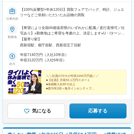
■当社について：
当社は、製造業向けに特化したコンサルティング会社です。製造
■当社について：
【100%反響型×年休120日】買取フェアでバッグ、時計、ジュエ
業に向けてDX支援、新規事業支援といったコンサルティング事業
当社は2023年2月に設立された楽天グループ100％出資の新会社
リーなどご依頼いただいたお品物の買取
と、新製品開発や新規生産設備導入等製造業におけるプロジェク
で、事業運営に必要な企画、立ち上げ、コンサルティング、オペ
仕事内容
トマネジメントサービスを提供するPM事業を展開しています。当
レーション管理、システム・インフラ整備までを一括して提供し
社の事業拡大に伴い、一緒に製造業を盛り上げていける仲間を募
ています。
【希望により全国46都道府県のいずれかに配属／直行直帰可／社
集致します。
宅あり】※勤務地はご希望を考慮の上、決定します※U・Iターン歓
勤務地
変更の範囲：会社の定める業務
迎（社宅あり） ※マイカー通勤OK（地域により規定あり。詳細
【最寄り駅】
はお問合せください）◆北海道・東北北海道・青森・岩手・秋
西新宿駅、都庁前駅、西新宿五丁目駅
変更の範囲：会社の定める業務
田・宮城・山形・福島◆関東東京・神奈川・千葉・埼玉・茨城・
栃木・群馬◆中部山梨・新潟・富山・石川・福井・長野・岐阜・
年収7140万円（入社10年目）
静岡・愛知・三重◆近畿滋賀・京都・大阪・兵庫・和歌山・奈良
年収3120万円（入社6年目）
給与
◆中国・四国鳥取・島根・岡山・広島・山口・香川・愛媛・高
知・徳島◆九州福岡・佐賀・長崎・熊本・大分・宮崎・鹿児島※適
性に応じて直営店舗で経験を積んでいただく場合もあり《出張も
＼＼社員の70％が年収1000万円超／／
■【全員】月収50.1万円スタート
旅行気分で♪》出張先では、チームで現地のグルメを味わったり、
■未経験入社95％以上
観光地を巡ったり。旅気分でリフレッシュしながら働いていま
■賞与年2回＋毎月インセンティブ
す！
■年間休日120日以上
■残業ほぼなし
■100%反響営業
気になる
応募する