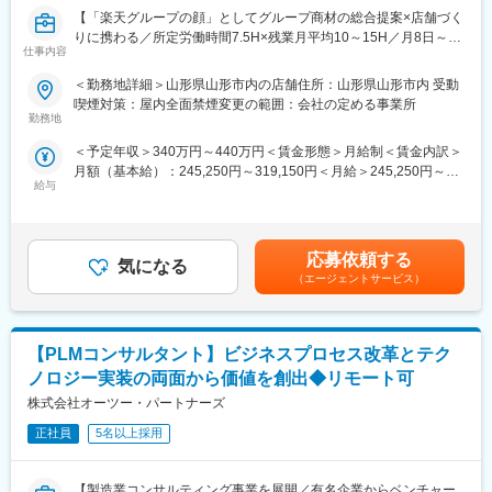
・キャンペーン企画など、集客に向けた取り組み
■キャリアパス：
【「楽天グループの顔」としてグループ商材の総合提案×店舗づく
スタッフ（R CREW）から店長を経てRSV（スーパーバイザー）
りに携わる／所定労働時間7.5H×残業月平均10～15H／月8日～休
■教育体制：
へステップアップが可能です。RSV経験後はマネジメントや本部
仕事内容
み】
入社後1ヶ月は店舗での実践研修を実施。
への異動の道もあり、長期的にキャリア形成ができます。まずは
楽天モバイルショップに来店されるお客様へ、スマートフォン・
サービス知識・業務の流れなど基礎から学べ、楽天グループ共通
入社後1年で店長昇格を目指していただきます。
＜勤務地詳細＞山形県山形市内の店舗住所：山形県山形市内 受動
料金プラン・楽天カード・楽天市場・楽天ポイントなど、楽天経
のeラーニングでビジネススキルの習得も可能。未経験でも安心し
喫煙対策：屋内全面禁煙変更の範囲：会社の定める事業所
済圏の幅広いサービスを総合的にご提案します。
てスタートできる環境です。
勤務地
■組織構成：
単なる携帯販売ではなく、楽天グループ唯一の対面チャネルとし
1店舗あたり店長1名、スタッフ5～15名で運営。チームワークを
＜予定年収＞340万円～440万円＜賃金形態＞月給制＜賃金内訳＞
て、お客様の生活をより豊かにするトータルサポートを行うポジ
■このポジションの魅力：
重視し相談しやすい環境◎
月額（基本給）：245,250円～319,150円＜月給＞245,250円～
ションです。
◇未経験でも成長しやすいシンプルなオペレーション
給与
319,150円＜昇給有無＞有＜残業手当＞有＜給与補足＞※賞与年2
料金体系が他キャリアよりシンプル覚えやすく、提案力を磨きや
変更の範囲：会社の定める業務
回※別途インセンティブ支給あり※上記は都道府県内異動型のみの
■具体的には：
すい環境です。そのため、未経験からでも短期間で成長しやす
場合となります。全国転勤可能型の場合：371万円 ～ 550万円賃
◇お客様対応
く、早期に独り立ちが可能です。
金はあくまでも目安の金額であり、選考を通じて上下する可能性
・新規契約・機種変更の受付および提案
◇事業づくりに携われるやりがい
応募依頼する
気になる
があります。月給(月額)は固定手当を含めた表記です。
・料金プラン、楽天ポイント活用、楽天カード、各種サービスの
後発キャリアだからこそ柔軟で風通しがよく、改善提案や企画が
（エージェントサービス）
案内
店舗運営に活かされやすい文化があります。
・スマホの初期設定・データ移行サポート
・問い合わせ対応
■キャリアパス：
【PLMコンサルタント】ビジネスプロセス改革とテク
スタッフ（R CREW）としてご活躍いただいたのち、約1年で店長
◇店舗運営
昇格を目指していただきます。その後はスーパーバイザー
ノロジー実装の両面から価値を創出◆リモート可
・店舗での電話応対
（RSV）やマネージャーなど、より広い領域で活躍いただけるキ
株式会社オーツー・パートナーズ
・在庫管理、売り場づくり、POP作成
ャリアがあります。
・KPI管理・数値振り返り
正社員
5名以上採用
・店舗会議・研修への参加
■組織構成：
・キャンペーン企画など、集客に向けた取り組み
1店舗あたり店長1名、スタッフ5～15名で運営。チームワークを
【製造業コンサルティング事業を展開／有名企業からベンチャー