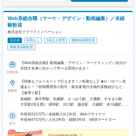
急行)、茨木駅、三国ケ丘駅(大阪府)、南森町駅、森ノ宮駅、枚方
市駅、豊橋駅、刈谷駅、星ケ丘駅(愛知県)、高蔵寺駅、ＪＲ難波
駅、中百舌鳥駅、大曽根駅、赤池駅(愛知県)、大阪駅、新大阪駅、
Web系総合職（マーケ・デザイン・動画編集）／未経
北新地駅、大阪阿部野橋駅、近鉄名古屋駅、名鉄名古屋駅、博多
験歓迎
駅、天神駅、福岡空港駅(鉄道)、姪浜駅、西新駅、天神南駅、大橋
株式会社クラウドイノベーション
駅(福岡県)、中洲川端駅、千早駅、三ノ宮駅、尼崎駅(東海道本
線)、神戸駅(兵庫県)、姫路駅、新長田駅、明石駅、西宮北口駅、
正社員
転勤なし
5名以上採用
職種未経験歓迎
王寺駅、近鉄奈良駅、学園前駅(奈良県)、大和西大寺駅、生駒駅、
業種未経験歓迎
和歌山駅、和歌山市駅、京都駅、京阪山科駅、烏丸駅、草津駅(滋
賀県)、南草津駅、京阪石山駅、瀬田駅(滋賀県)、竹田駅(京都府)、
大通駅、札幌駅、仙台駅、岡山駅、下関駅、松江駅、鳥取駅、広
【Web系総合職】動画編集・デザイン・マーケティング／自分が
島駅、福山駅、横川駅、新白島駅、西条駅(広島県)、西高屋駅、東
目指す未来に向かって学べる環境がある！
広島駅、八本松駅、北参道駅、青井駅、浜松町駅、西日暮里駅(舎
仕事内容
人ライナー)、大崎広小路駅、祐天寺駅、江古田駅、二子新地駅、
【研修もフルリモートで行えます！／転勤なし】★U・Iターン支
阿倍野駅(地下鉄)、鴫野駅、西中島南方駅、丸の内駅(愛知県)、小
援あり！┗初期費用等の割引・家具家電付き物件多数紹介など★
田井駅、上前津駅、東別院駅、摂津富田駅、新今宮駅前駅、千鳥
勤務地
フルリモート・テレワークOKな案件も！＜本社オフィス＞東京都
橋駅、千里中央駅(大阪モノレール)、百舌鳥八幡駅、大阪天満宮
【最寄り駅】
港区新橋1-12-9 新橋プレイス7F└各線「新橋駅」徒歩5分以内＜
駅、玉造駅、宮之阪駅、新豊橋駅、なんば駅(地下鉄)、なかもず
新橋駅、東中野駅、札幌駅、さっぽろ駅、大通駅、すすきの駅、
支社オフィス＞東京都中野区東中野4-7-18 岡藤ビル203└各線
駅、森下駅(愛知県)、国際センター駅、祇園駅(福岡県)、西鉄福岡
大宮駅(埼玉県)、浦和駅、川口駅、越谷駅、川越駅、本川越駅、千
「東中野駅」徒歩4分以内※受動喫煙対策：屋内禁煙
駅、櫛田神社前駅、西鉄千早駅、三宮駅(神戸新交通)、ハーバーラ
葉駅、京成千葉駅、蘇我駅、海浜幕張駅、船橋駅、京成船橋駅、
年収例310万円／未経験入社1年目、Webデザイナー
ンド駅、山陽姫路駅、西代駅、山陽明石駅、新王寺駅、鳥居前
柏駅、東京駅、大手町駅(東京都)、新宿駅、新宿駅(東京メトロ)、
年収例470万円／入社3年目・経験3年目、WEBマーケター
駅、田中口駅、山科駅、四条駅(京都市営)、石山駅、くいな橋駅、
新宿三丁目駅、池袋駅、東池袋駅、五反田駅、六本木駅、品川
給与
西４丁目駅、さっぽろ駅、仙台駅(地下鉄)、岡山駅前駅、横川駅
駅、有楽町駅、銀座駅、銀座一丁目駅、浜松町駅、大門駅(東京
(広島県)、白島駅(広島高速交通線)、竹橋駅、御成門駅、新桜台
都)、渋谷駅、上野駅、京成上野駅、錦糸町駅、恵比寿駅、水道橋
【完全未経験者が対象！】