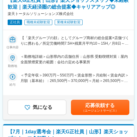
【楽天G正社員｜山形】楽天ショップスタッフ◆未経験
えています。
機関です。
歓迎｜楽天経済圏の総合提案◆キャリアアップ◎
・創業時より新卒採用を継続して行っているため、所内は常に若
世界約1,000拠点、30,000名以上の従業員を擁し、さまざまな製
い人材に溢れ、活気あふれる”未来志向”の職場です。
楽天トータルソリューションズ株式会社
品の安全性や品質を証明するサービスを提供しています。
今回の勤務地である米沢試験所は、東北最大級の試験施設として
正社員
職種未経験歓迎
業種未経験歓迎
・DX推進化を目的に立ち上がった「ASAHI Accounting Robot研
全国のメーカーから依頼を受ける重要拠点です。
究所」は、今や全国の会計事務所をはじめ、大手企業の支援も行
い、東北経済産業局が主催する「TOHOKU DX対象2023」におい
変更の範囲：会社の定める業務
【「楽天グループの顔」としてグループ商材の総合提案×店舗づく
て最優秀賞、「日本DX大賞2025支援部門」において大賞を受賞
りに携わる／所定労働時間7.5H×残業月平均10～15H／月8日～休
しました。
仕事内容
み】
・あさひ会計はロボ研の知見を生かし、顧問先様のIT化、DX化を
楽天モバイルショップに来店されるお客様へ、スマートフォン・
＜勤務地詳細＞山形県内の店舗住所：山形県 受動喫煙対策：屋内
推進する先端的な業務にも力を入れています。
料金プラン・楽天カード・楽天市場・楽天ポイントなど、楽天経
全面禁煙変更の範囲：会社の定める事業所
済圏の幅広いサービスを総合的にご提案します。
勤務地
※アックスコンサルティング社出版の『【2023年完全版】士業業
単なる携帯販売ではなく、楽天グループ唯一の対面チャネルとし
界ランキング500』の会計事務所従業員数ランキングにて東北1位
＜予定年収＞390万円～550万円＜賃金形態＞月給制＜賃金内訳＞
て、お客様の生活をより豊かにするトータルサポートを行うポジ
となりました
月額（基本給）：265,500円～370,000円＜月給＞265,500円～
ションです。
給与
370,000円＜昇給有無＞有＜残業手当＞有＜給与補足＞※賞与年2
変更の範囲：本文参照
回※別途インセンティブ支給あり賃金はあくまでも目安の金額であ
■具体的には：
り、選考を通じて上下する可能性があります。月給(月額)は固定手
◇お客様対応
当を含めた表記です。
・新規契約・機種変更の受付および提案
応募依頼する
気になる
・料金プラン、楽天ポイント活用、楽天カード、各種サービスの
（エージェントサービス）
案内
・スマホの初期設定・データ移行サポート
・問い合わせ対応
【7月｜1day選考会｜楽天G正社員｜山形】楽天ショッ