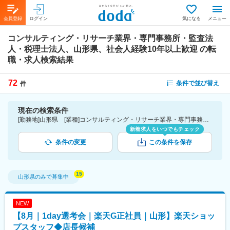
会員登録
ログイン
気になる
メニュー
コンサルティング・リサーチ業界・専門事務所・監査法
人・税理士法人、山形県、社会人経験10年以上歓迎
の転
職・求人検索結果
72
条件で並び替え
件
現在の検索条件
[勤務地]山形県 [業種]コンサルティング・リサーチ業界・専門事務所・監査法人・税理士法人 [詳細条件](募集・採用情報)社会人経験10年以上歓迎
新着求人をいつでもチェック
条件の変更
この条件を保存
山形県
のみで募集中
NEW
【8月｜1day選考会｜楽天G正社員｜山形】楽天ショッ
プスタッフ◆店長候補