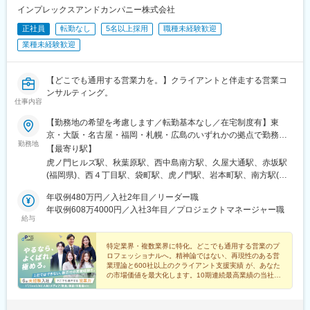
インプレックスアンドカンパニー株式会社
正社員
転勤なし
5名以上採用
職種未経験歓迎
業種未経験歓迎
【どこでも通用する営業力を。】クライアントと伴走する営業コ
ンサルティング。
仕事内容
【勤務地の希望を考慮します／転勤基本なし／在宅制度有】東
京・大阪・名古屋・福岡・札幌・広島のいずれかの拠点で勤務◯
勤務地
東京本社東京都港区虎ノ門1-23-1 虎ノ門ヒルズ森タワー18階受動
【最寄り駅】
喫煙対策：あり（屋内禁煙 / 喫煙専用室あり)◯秋葉原営業所東京
虎ノ門ヒルズ駅、秋葉原駅、西中島南方駅、久屋大通駅、赤坂駅
都千代田区神田和泉町1-7-2 S-Glanzビル4階受動喫煙対策：あり
(福岡県)、西４丁目駅、袋町駅、虎ノ門駅、岩本町駅、南方駅(大
（敷地内禁煙）◯札幌営業所北海道札幌市中央区南一条西4-5-1 札
阪府)、栄町駅(愛知県)、薬院大通駅、大通駅、本通駅、神谷町
幌大手町ビル5階受動喫煙対策：あり（敷地内禁煙）◯名古屋営業
年収例480万円／入社2年目／リーダー職
駅、末広町駅(東京都)、新大阪駅、栄駅(愛知県)、西鉄福岡駅、狸
所愛知県名古屋市東区泉1-15-14 アルピニストビル6階受動喫煙対
年収例608万4000円／入社3年目／プロジェクトマネージャー職
小路駅、中電前駅
給与
策：あり（屋内原則禁煙 / 屋外に喫煙場所あり）◯大阪営業所大
阪府大阪市淀川区西中島5-11-9 新大阪中里ビル3階受動喫煙対
策：あり（屋内禁煙 / 喫煙専用室設置あり)◯広島営業所広島県広
特定業界・複数業界に特化。どこでも通用する営業のプ
ロフェッショナルへ。精神論ではない、再現性のある営
島市中区大手町2-8-1 大手町スクエア8階（B）受動喫煙対策：あ
業理論と600社以上のクライアント支援実績 が、あなた
り（敷地内禁煙）◯福岡営業所福岡県福岡市中央区大名1-2-23 ビ
の市場価値を最大化します。10期連続最高業績の当社
ジネス・ワンけやき通りビル3階受動喫煙対策：あり（屋内禁煙・
で、本質的な課題解決力を身につけませんか。
喫煙室設定）