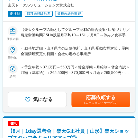
楽天トータルソリューションズ株式会社
正社員
職種未経験歓迎
業種未経験歓迎
【楽天グループの顔としてグループ商材の総合提案×店舗づくり／
所定労働時間7.5H×残業月平均10～15H／月8日～休み／食事手当
仕事内容
あり】
楽天モバイルショップに来店されるお客様へ、スマートフォン・
＜勤務地詳細＞山形県内の店舗住所：山形県 受動喫煙対策：屋内
料金プラン・楽天カード・楽天市場・楽天ポイントなど、楽天経
全面禁煙変更の範囲：会社の定める事業所
済圏の幅広いサービスを総合的にご提案します。単なる携帯販売
勤務地
ではなく、楽天グループ唯一の対面チャネルとして、お客様の生
＜予定年収＞371万円～550万円＜賃金形態＞月給制＜賃金内訳＞
活をより豊かにするトータルサポートを行うポジションです。
月額（基本給）：265,500円～370,000円＜月給＞265,500円～
給与
370,000円＜昇給有無＞有＜残業手当＞有＜給与補足＞※賞与年2
【今回の選考会の特徴】
回※その他手当：食事手当※別途インセンティブ支給あり賃金はあ
・最短1日で内々定も可能！
くまでも目安の金額であり、選考を通じて上下する可能性があり
・Web開催のため、全国どこからでも参加可能
ます。月給(月額)は固定手当を含めた表記です。
・未経験の方も歓迎！充実した研修制度あり
応募依頼する
気になる
（エージェントサービス）
【選考会の概要】
・形式： Web開催（事前に企業セミナー動画をご視聴いただきま
す）
NEW
・内容： 面接（25分×2回 現場面接/HR面接）
【8月｜1day選考会｜楽天G正社員｜山形】楽天ショッ
【開催日時】
プスタッフ◆キャリアアップ◎