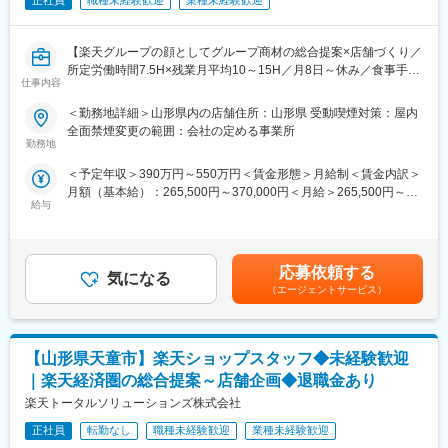
7/5（日）11:00～14:30
正社員
職種未経験歓迎
業種未経験歓迎
・キャンペーン企画など、集客に向けた取り組み
7/7（火）17:00～20:30
7/9（木）17:00～20:30
■キャリアパス：
【楽天グループの顔としてグループ商材の総合提案×店舗づくり／
7/14（火）17:00～20:30
スタッフ（R CREW）から店長を経てRSV（スーパーバイザー）
所定労働時間7.5H×残業月平均10～15H／月8日～休み／食事手当
7/16（木）17:00～20:30
へステップアップが可能です。RSV経験後はマネジメントや本部
仕事内容
あり】
7/19（日）11:00～14:30
への異動の道もあり、長期的にキャリア形成ができます。まずは
楽天モバイルショップに来店されるお客様へ、スマートフォン・
7/21（火）17:00～20:30
入社後1年で店長昇格を目指していただきます。
＜勤務地詳細＞山形県内の店舗住所：山形県 受動喫煙対策：屋内
料金プラン・楽天カード・楽天市場・楽天ポイントなど、楽天経
7/23（木）17:00～20:30
全面禁煙変更の範囲：会社の定める事業所
済圏の幅広いサービスを総合的にご提案します。単なる携帯販売
7/28（火）17:00～20:30
勤務地
■組織構成：
ではなく、楽天グループ唯一の対面チャネルとして、お客様の生
7/30（木）17:00～20:30
1店舗あたり店長1名、スタッフ5～15名で運営。チームワークを
＜予定年収＞390万円～550万円＜賃金形態＞月給制＜賃金内訳＞
活をより豊かにするトータルサポートを行うポジションです。
※ご応募時、参加可能日時をお知らせください。
重視し相談しやすい環境◎
月額（基本給）：265,500円～370,000円＜月給＞265,500円～
給与
370,000円＜昇給有無＞有＜残業手当＞有＜給与補足＞※賞与年2
【今回の選考会の特徴】
■具体的には：
変更の範囲：会社の定める業務
回※その他手当：食事手当※別途インセンティブ支給あり賃金はあ
・最短1日で内々定も可能！
◇お客様対応
くまでも目安の金額であり、選考を通じて上下する可能性があり
・Web開催のため、全国どこからでも参加可能
・新規契約・機種変更の受付および提案
ます。月給(月額)は固定手当を含めた表記です。
・未経験の方も歓迎！充実した研修制度あり
・料金プラン、楽天ポイント活用、楽天カード、各種サービスの
応募依頼する
気になる
案内
（エージェントサービス）
【選考会の概要】
・スマホの初期設定・データ移行サポート
・形式： Web開催（事前に企業セミナー動画をご視聴いただきま
・問い合わせ対応
す）
◇店舗運営
【山形県天童市】楽天ショップスタッフ◆未経験歓迎
・内容： 面接（25分×2回 現場面接/HR面接）
・店舗での電話応対
・在庫管理、売り場づくり、POP作成
｜楽天経済圏の総合提案～店舗企画◆退職金あり
【開催日時】
・KPI管理・数値振り返り
楽天トータルソリューションズ株式会社
7/2（木）17:00～20:30
・店舗会議・研修への参加
7/5（日）11:00～14:30
正社員
転勤なし
職種未経験歓迎
業種未経験歓迎
・キャンペーン企画など、集客に向けた取り組み