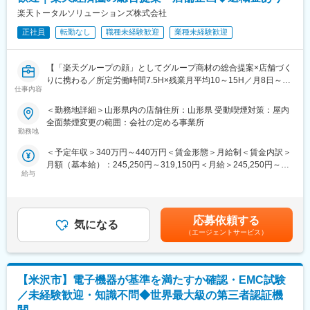
への異動の道もあり、長期的にキャリア形成ができます。まずは
【開催日時】
楽天トータルソリューションズ株式会社
入社後1年で店長昇格を目指していただきます。
8/6 (木) 17:00～20:00
8/13 (木) 17:00～20:00
正社員
転勤なし
職種未経験歓迎
業種未経験歓迎
■組織構成：
8/18 (火) 17:00～20:00
1店舗あたり店長1名、スタッフ5～15名で運営。チームワークを
8/20 (木) 17:00～20:00
重視し相談しやすい環境◎
【「楽天グループの顔」としてグループ商材の総合提案×店舗づく
8/25 (火) 17:00～20:00
りに携わる／所定労働時間7.5H×残業月平均10～15H／月8日～休
※ご応募時、参加可能日時をお知らせください。
仕事内容
変更の範囲：会社の定める業務
み】
楽天モバイルショップに来店されるお客様へ、スマートフォン・
■具体的には：
＜勤務地詳細＞山形県内の店舗住所：山形県 受動喫煙対策：屋内
料金プラン・楽天カード・楽天市場・楽天ポイントなど、楽天経
◇お客様対応
全面禁煙変更の範囲：会社の定める事業所
済圏の幅広いサービスを総合的にご提案します。
・新規契約・機種変更の受付および提案
勤務地
単なる携帯販売ではなく、楽天グループ唯一の対面チャネルとし
・料金プラン、楽天ポイント活用、楽天カード、各種サービスの
＜予定年収＞340万円～440万円＜賃金形態＞月給制＜賃金内訳＞
て、お客様の生活をより豊かにするトータルサポートを行うポジ
案内
月額（基本給）：245,250円～319,150円＜月給＞245,250円～
ションです。
・スマホの初期設定・データ移行サポート
給与
319,150円＜昇給有無＞有＜残業手当＞有＜給与補足＞※賞与年2
・問い合わせ対応
回※別途インセンティブ支給あり※上記は都道府県内異動型のみの
■具体的には：
◇店舗運営
場合となります。全国転勤可能型の場合：390万円 ～ 550万円賃
◇お客様対応
・店舗での電話応対
金はあくまでも目安の金額であり、選考を通じて上下する可能性
・新規契約・機種変更の受付および提案
・在庫管理、売り場づくり、POP作成
応募依頼する
気になる
があります。月給(月額)は固定手当を含めた表記です。
・料金プラン、楽天ポイント活用、楽天カード、各種サービスの
・KPI管理・数値振り返り
（エージェントサービス）
案内
・店舗会議・研修への参加
・スマホの初期設定・データ移行サポート
・キャンペーン企画など、集客に向けた取り組み
・問い合わせ対応
【米沢市】電子機器が基準を満たすか確認・EMC試験
■キャリアパス：
◇店舗運営
スタッフ（R CREW）から店長を経てRSV（スーパーバイザー）
／未経験歓迎・知識不問◆世界最大級の第三者認証機
・店舗での電話応対
へステップアップが可能です。RSV経験後はマネジメントや本部