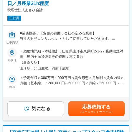
日／月残業21h程度
経験を積んだ後は、より高度な試験の担当、お客様との技術的な
■組織構成：
打ち合わせ、プロジェクトの取りまとめなど、専門性を活かした
税理士法人あさひ会計
1店舗あたり店長1名、スタッフ5～15名で運営。チームワークを
キャリア形成が可能です。
正社員
重視し、相談しやすく協力し合える職場環境です。
■組織構成と採用背景：
■当社について：
山形県の米沢試験所にあり、約50名が在籍しております。EMC技
■業務概要：【変更の範囲：会社の定める業務】
当社は2023年2月に設立された楽天グループ100％出資の新会社
術部と製品安全技術部の２つの部門で構成されています。
当社の財務コンサルタントとして従事していただきます。
で、事業運営に必要な企画、立ち上げ、コンサルティング、オペ
近年、医療機器や電子機器の安全基準が厳しくなっており、第三
仕事内容
・会計指導
レーション管理、システム・インフラ整備までを一括して提供し
者による検査・認証ニーズが増加しています。そのため、組織強
・財務に関する相談業務
ています。
＜勤務地詳細＞本社住所：山形県山形市東原町2-1-27 受動喫煙対
化に向けた増員募集です。
・税務書類の作成など
策：屋内全面禁煙変更の範囲：本文参照
※外出の際は自家用車を使用していただきます（毎月末ガソリン代
勤務地
変更の範囲：会社の定める業務
■この仕事のやりがい：
【最寄り駅】
などを精算）
・電気製品の安全性を確認することで、私たちの日常生活を支え
山形駅、北山形駅、羽前千歳駅
る重要な役割を担えます。
■当社の特徴：
＜予定年収＞380万円～900万円＜賃金形態＞月給制＜賃金内訳＞
・発売前の最先端製品の検査を担当するため、新しい技術に興味
・あさひ会計は、東北No.１※の会計事務所であり、「地域企業の
月額（基本給）：260,000円～600,000円＜月給＞260,000円～
がある方には非常に面白い環境です。
発展」に貢献することをミッションに掲げ、お客様の経営をサポ
給与
600,000円＜昇給有無＞有＜残業手当＞有＜給与補足＞※経験、ス
・試験に立ち会うお客様も多く、自分のサポートが製品開発に役
ートしています。
キルを考慮し決定いたします。昇給：年1回（1月）賞与：年2回
立ったことを実感できます。
・あさひ会計グループには、公認会計士6名、税理士11名、中小
（6月・12月）賃金はあくまでも目安の金額であり、選考を通じ
・認証・試験の専門家は国内でも多くないため、希少性の高いキ
企業診断士1名、特定社会保険労務士2名が在籍し、総員数170名
て上下する可能性があります。月給(月額)は固定手当を含めた表記
ャリアを築けます。
応募依頼する
超です。
気になる
です。
・メーカーではなく第三者機関の立場だからこそ、中立な視点で
（エージェントサービス）
・山形・宮城県内を始め、東北・関東地方に約1100件のお客様と
品質や安全性を支えることができます。
顧問契約をしております。
・「相続サポートセンター」「特別経営支援部」「地方創生部
■企業について：
（地方公会計）」を設け、専門性の高い業務に取り組む体制を整
同社は、150年以上の歴史を持つ世界トップクラスの認証・試験