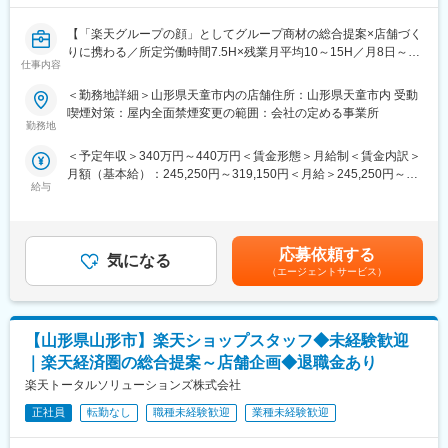
7/7（火）17:00～20:30
7/9（木）17:00～20:30
■キャリアパス：
【「楽天グループの顔」としてグループ商材の総合提案×店舗づく
7/14（火）17:00～20:30
スタッフ（R CREW）から店長を経てRSV（スーパーバイザー）
りに携わる／所定労働時間7.5H×残業月平均10～15H／月8日～休
7/16（木）17:00～20:30
へステップアップが可能です。RSV経験後はマネジメントや本部
仕事内容
み】
7/19（日）11:00～14:30
への異動の道もあり、長期的にキャリア形成ができます。まずは
楽天モバイルショップに来店されるお客様へ、スマートフォン・
7/21（火）17:00～20:30
入社後1年で店長昇格を目指していただきます。
＜勤務地詳細＞山形県天童市内の店舗住所：山形県天童市内 受動
料金プラン・楽天カード・楽天市場・楽天ポイントなど、楽天経
7/23（木）17:00～20:30
喫煙対策：屋内全面禁煙変更の範囲：会社の定める事業所
済圏の幅広いサービスを総合的にご提案します。
7/28（火）17:00～20:30
勤務地
■組織構成：
単なる携帯販売ではなく、楽天グループ唯一の対面チャネルとし
7/30（木）17:00～20:30
1店舗あたり店長1名、スタッフ5～15名で運営。チームワークを
＜予定年収＞340万円～440万円＜賃金形態＞月給制＜賃金内訳＞
て、お客様の生活をより豊かにするトータルサポートを行うポジ
※ご応募時、参加可能日時をお知らせください。
重視し相談しやすい環境◎
月額（基本給）：245,250円～319,150円＜月給＞245,250円～
ションです。
給与
319,150円＜昇給有無＞有＜残業手当＞有＜給与補足＞※賞与年2
■具体的には：
変更の範囲：会社の定める業務
回※別途インセンティブ支給あり※上記は都道府県内異動型のみの
■具体的には：
◇お客様対応
場合となります。全国転勤可能型の場合：371万円 ～ 550万円賃
◇お客様対応
・新規契約・機種変更の受付および提案
金はあくまでも目安の金額であり、選考を通じて上下する可能性
・新規契約・機種変更の受付および提案
・料金プラン、楽天ポイント活用、楽天カード、各種サービスの
応募依頼する
気になる
があります。月給(月額)は固定手当を含めた表記です。
・料金プラン、楽天ポイント活用、楽天カード、各種サービスの
案内
（エージェントサービス）
案内
・スマホの初期設定・データ移行サポート
・スマホの初期設定・データ移行サポート
・問い合わせ対応
・問い合わせ対応
◇店舗運営
【山形県山形市】楽天ショップスタッフ◆未経験歓迎
・店舗での電話応対
◇店舗運営
・在庫管理、売り場づくり、POP作成
｜楽天経済圏の総合提案～店舗企画◆退職金あり
・店舗での電話応対
・KPI管理・数値振り返り
楽天トータルソリューションズ株式会社
・在庫管理、売り場づくり、POP作成
・店舗会議・研修への参加
・KPI管理・数値振り返り
正社員
転勤なし
職種未経験歓迎
業種未経験歓迎
・キャンペーン企画など、集客に向けた取り組み
・店舗会議・研修への参加