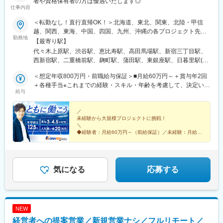
駅、扇町駅(大阪府)、西梅田駅、大阪梅田駅(阪神線)、矢場町駅、
者や資格保有者の方は優遇いたします◎
仕事内容
瑞穂区役所駅、日比野駅(名古屋市営)、伏屋駅、稲永駅、笠寺駅、
左京山駅、武蔵小杉駅、目黒駅、秋葉原駅、新橋駅、東京駅、町
＜転勤なし！直行直帰OK！＞北海道、東北、関東、北陸・甲信
田駅、大手町駅(東京都)、中野駅(東京都)、大門駅(東京都)、西日
越、関西、東海、中国、四国、九州、沖縄の各プロジェクト先★
暮里駅、五反田駅、中目黒駅、泉岳寺駅、立川駅、小竹向原駅、
勤務地
希望勤務地・通勤時間を考慮いたします！★直行直帰OK★U・Iタ
【最寄り駅】
二子玉川駅、四ツ谷駅、あざみ野駅、湘南台駅、天王洲アイル
ーン歓迎！住宅手当あり★転居を伴う転勤はありません北海道東
代々木上原駅、渋谷駅、恵比寿駅、高田馬場駅、新宿三丁目駅、
駅、日吉駅(神奈川県)、溝の口駅、長津田駅、登戸駅、戸塚駅、海
北／青森県・岩手県・宮城県・秋田県・山形県・福島県関東／東
西新宿駅、二重橋前駅、麹町駅、蒲田駅、東銀座駅、日暮里駅(舎
老名駅(相模線)、大和駅(神奈川県)、菊名駅、大船駅、橋本駅(神奈
京、神奈川、千葉、埼玉、茨城、栃木、群馬北陸・甲信越／富
人ライナー)、都電雑司ケ谷駅、押上駅、木場駅(東京都)、清澄白
川県)、上大岡駅、中央林間駅、川崎駅、稲毛駅、千葉駅、新松戸
山、石川、福井、新潟県、長野県、山梨県関西／大阪、京都、滋
＜想定年収800万円・前職給与保証＞■月給60万円～＋賞与年2回
河駅、有楽町駅、豊洲駅、南砂町駅、三田駅(東京都)、森下駅(東
駅、浦安駅(千葉県)、北習志野駅、京成船橋駅、新浦安駅、新鎌ケ
賀、兵庫、奈良、和歌山東海／愛知、静岡、三重、岐阜中国・四
＋各種手当※これまでの経験・スキル・年齢を考慮して、決定いた
京都)、高輪台駅、新木場駅、北千住駅、大崎駅、国分寺駅、東京
谷駅、市川駅、舞浜駅、南流山駅、本八幡駅(都営線)、船橋駅、西
給与
国／鳥取、島根、岡山、広島、山口、徳島、香川、高知、愛媛九
します※残業代は別途全額支給します。※前職給与保証について：
ビッグサイト駅、亀戸駅、テレコムセンター駅、六本木駅、田町
船橋駅、久喜駅、川口駅、南越谷駅、天下茶屋駅、伏見駅(愛知
州／福岡、佐賀、長崎、熊本、大分、宮崎、鹿児島、沖縄＼広島
年齢、経験、能力、適性を考慮して、支給額を決定します。ーー
駅(東京都)、白金高輪駅、高輪ゲートウェイ駅、神谷町駅、外苑前
県)、栄駅(愛知県)、東梅田駅、阿倍野駅(阪堺線)、鶴橋駅、京橋駅
にてビッグプロジェクト始動！／裁量のあるポジションをお任せ
ーーーーーーーーーーーーーーーーーーーーーーーーーーーーー
／
駅、国立駅、南新宿駅、初台駅、千駄ケ谷駅、曙橋駅、国立競技
(大阪府)、南方駅(大阪府)、上小田井駅、上飯田駅、鶴舞駅、藤が
未経験から大規模プロジェクトに挑戦！
◎より高待遇をご用意しております。ご希望の方は面接にてお気
ーー■未経験者は月給35万円～＋賞与年2回＋各種手当 ※これま
場駅、四谷三丁目駅、西荻窪駅、富士見ケ丘駅、荻窪駅、神保町
丘駅(愛知県)、金山駅(愛知県)、流山おおたかの森駅、藤沢駅、富
＼
軽にご質問ください。
での経験・スキル・年齢を考慮して、決定いたします※残業代は別
駅、淡路町駅、市ケ谷駅、九段下駅、上野御徒町駅、昭和島駅、
◆経験者：月給60万円～（前給保証）／未経験：月給
田駅(大阪府)、上牧駅(大阪府)、高槻駅、高槻市駅、天王寺駅、新
途全額支給します。＼勤務地特典！／入社祝い金として別途20万
35万円～
池上駅、糀谷駅、八丁堀駅(東京都)、日本橋駅(東京都)、築地市場
今宮駅、本町駅、江坂駅、弁天町駅、西九条駅、千里中央駅(北大
◆完全週休2日制（土日祝休み）＆残業少なめ
円を支給いたします◎
駅、水天宮前駅、新富町駅(東京都)、勝どき駅、京橋駅(東京都)、
阪急行)、茨木駅、三国ケ丘駅(大阪府)、森ノ宮駅、枚方市駅、豊
◆大規模プロジェクトに参画！あなたの経験を活かせる
新中野駅、京王八王子駅、武蔵五日市駅、西台駅、本蓮沼駅、大
◎
橋駅、刈谷駅、星ケ丘駅(愛知県)、高蔵寺駅、ＪＲ難波駅、中百舌
森海岸駅、青物横丁駅、武蔵境駅、三鷹駅、吉祥寺駅、湯島駅、
気になる
応募する
鳥駅、大曽根駅、赤池駅(愛知県)、大阪駅、新大阪駅、北新地駅、
飯田橋駅、鬼子母神前駅、向原駅(東京都)、池袋駅、志茂駅、両国
大阪阿部野橋駅、近鉄名古屋駅、名鉄名古屋駅、博多駅、天神
駅、錦糸町駅、池尻大橋駅、高松駅(東京都)、東武練馬駅、新横浜
駅、福岡空港駅(鉄道)、姪浜駅、西新駅、天神南駅、大橋駅(福岡
駅、横浜駅、桜木町駅、二俣新町駅、松戸新田駅、松飛台駅、ス
県)、中洲川端駅、千早駅、三ノ宮駅、尼崎駅(東海道本線)、神戸
ポーツセンター駅、みつわ台駅、蘇我駅、海浜幕張駅、前原駅、
駅(兵庫県)、姫路駅、新長田駅、明石駅、西宮北口駅、加古川駅、
NEW
船橋日大前駅、柏駅、柏の葉キャンパス駅、新千葉駅、京成稲毛
王寺駅、近鉄奈良駅、学園前駅(奈良県)、大和西大寺駅、生駒駅、
経営者への提案営業／新規営業ナシ／フルリモート／
駅、新八柱駅、大宮駅(埼玉県)、南浦和駅、さいたま新都心駅、北