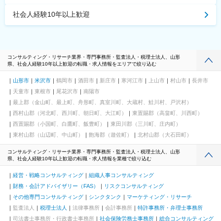
社会人経験10年以上歓迎
コンサルティング・リサーチ業界・専門事務所・監査法人・税理士法人、山形
県、社会人経験10年以上歓迎の転職・求人情報をエリアで絞り込む
山形市
米沢市
鶴岡市
酒田市
新庄市
寒河江市
上山市
村山市
長井市
天童市
東根市
尾花沢市
南陽市
最上郡（金山町、最上町、舟形町、真室川町、大蔵村、鮭川村、戸沢村）
西村山郡（河北町、西川町、朝日町、大江町）
東置賜郡（高畠町、川西町）
西置賜郡（小国町、白鷹町、飯豊町）
東田川郡（三川町、庄内町）
東村山郡（山辺町、中山町）
飽海郡（遊佐町）
北村山郡（大石田町）
コンサルティング・リサーチ業界・専門事務所・監査法人・税理士法人、山形
県、社会人経験10年以上歓迎の転職・求人情報を業種で絞り込む
経営・戦略コンサルティング
組織人事コンサルティング
財務・会計アドバイザリー（FAS）
リスクコンサルティング
その他専門コンサルティング
シンクタンク
マーケティング・リサーチ
監査法人
税理士法人
法律事務所
会計事務所
特許事務所・弁理士事務所
司法書士事務所・行政書士事務所
社会保険労務士事務所
総合コンサルティング