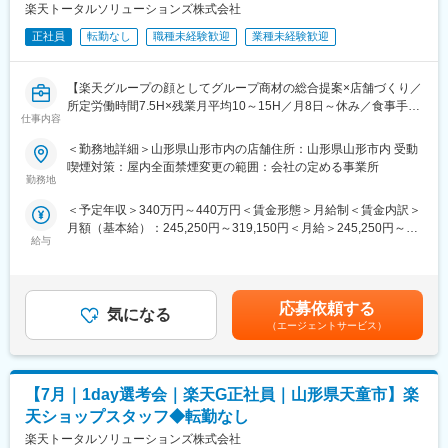
【開催日時】
への異動の道もあり、長期的にキャリア形成ができます。まずは
楽天トータルソリューションズ株式会社
7/2（木）17:00～20:30
入社後1年で店長昇格を目指していただきます。
7/5（日）11:00～14:30
正社員
転勤なし
職種未経験歓迎
業種未経験歓迎
7/7（火）17:00～20:30
■組織構成：
7/9（木）17:00～20:30
1店舗あたり店長1名、スタッフ5～15名で運営。チームワークを
【楽天グループの顔としてグループ商材の総合提案×店舗づくり／
7/14（火）17:00～20:30
重視し、相談しやすく協力し合える職場環境です。
所定労働時間7.5H×残業月平均10～15H／月8日～休み／食事手当
7/16（木）17:00～20:30
仕事内容
あり】
7/19（日）11:00～14:30
■当社について：
楽天モバイルショップに来店されるお客様へ、スマートフォン・
7/21（火）17:00～20:30
当社は2023年2月に設立された楽天グループ100％出資の新会社
＜勤務地詳細＞山形県山形市内の店舗住所：山形県山形市内 受動
料金プラン・楽天カード・楽天市場・楽天ポイントなど、楽天経
7/23（木）17:00～20:30
で、事業運営に必要な企画、立ち上げ、コンサルティング、オペ
喫煙対策：屋内全面禁煙変更の範囲：会社の定める事業所
済圏の幅広いサービスを総合的にご提案します。単なる携帯販売
7/28（火）17:00～20:30
勤務地
レーション管理、システム・インフラ整備までを一括して提供し
ではなく、楽天グループ唯一の対面チャネルとして、お客様の生
7/30（木）17:00～20:30
ています。
＜予定年収＞340万円～440万円＜賃金形態＞月給制＜賃金内訳＞
活をより豊かにするトータルサポートを行うポジションです。
※ご応募時、参加可能日時をお知らせください。
月額（基本給）：245,250円～319,150円＜月給＞245,250円～
変更の範囲：会社の定める業務
給与
319,150円＜昇給有無＞有＜残業手当＞有＜給与補足＞※賞与年2
【今回の選考会の特徴】
■具体的には：
回※その他手当：食事手当※別途インセンティブ支給あり賃金はあ
・最短1日で内々定も可能！
◇お客様対応
くまでも目安の金額であり、選考を通じて上下する可能性があり
・Web開催のため、全国どこからでも参加可能
・新規契約・機種変更の受付および提案
ます。月給(月額)は固定手当を含めた表記です。
・未経験の方も歓迎！充実した研修制度あり
・料金プラン、楽天ポイント活用、楽天カード、各種サービスの
応募依頼する
気になる
案内
（エージェントサービス）
【選考会の概要】
・スマホの初期設定・データ移行サポート
・形式： Web開催（事前に企業セミナー動画をご視聴いただきま
・問い合わせ対応
す）
◇店舗運営
【7月｜1day選考会｜楽天G正社員｜山形県天童市】楽
・内容： 面接（25分×2回 現場面接/HR面接）
・店舗での電話応対
・在庫管理、売り場づくり、POP作成
天ショップスタッフ◆転勤なし
【開催日時】
・KPI管理・数値振り返り
楽天トータルソリューションズ株式会社