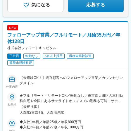
気になる
応募する
NEW
フォローアップ営業／フルリモート／月給35万円／年
休128日
株式会社フォワードキャピタル
正社員
転勤なし
5名以上採用
職種未経験歓迎
業種未経験歓迎
【未経験OK！】既存顧客へのフォローアップ営業／カウンセリン
グメイン
仕事内容
★フルリモート・リモートOK／転勤なし／東京都大田区の本社勤
務自宅や全国にあるサテライトオフィスでの勤務も可能！サテラ
勤務地
イトオフィスは駅から徒歩5分ほどの立地で好アクセス！好きな場
【最寄り駅】
所を選んで、自由にテレワークもできます。居住はどこでもOK！
大森駅(東京都)、大森海岸駅
基本リモートでの対応です！※敷地内全面禁煙
◆入社1年目／年齢25歳／年収800万円
◆入社2年目／年齢27歳／年収1000万円
給与