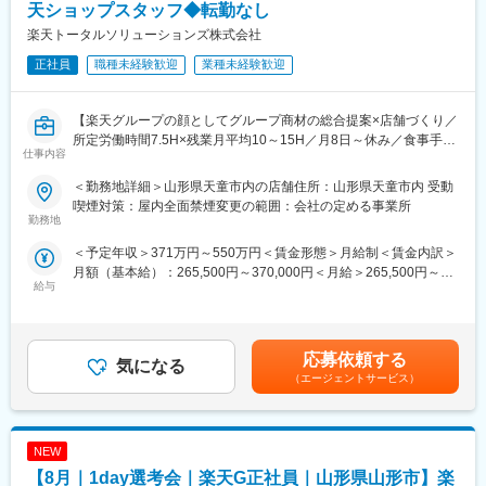
【開催日時】
天ショップスタッフ◆転勤なし
入社後1年で店長昇格を目指していただきます。
8/6 (木) 17:00～20:00
楽天トータルソリューションズ株式会社
8/13 (木) 17:00～20:00
■組織構成：
8/18 (火) 17:00～20:00
正社員
職種未経験歓迎
業種未経験歓迎
1店舗あたり店長1名、スタッフ5～15名で運営。チームワークを
8/20 (木) 17:00～20:00
重視し相談しやすい環境◎
8/25 (火) 17:00～20:00
※ご応募時、参加可能日時をお知らせください。
【楽天グループの顔としてグループ商材の総合提案×店舗づくり／
変更の範囲：会社の定める業務
所定労働時間7.5H×残業月平均10～15H／月8日～休み／食事手当
仕事内容
■具体的には：
あり】
◇お客様対応
楽天モバイルショップに来店されるお客様へ、スマートフォン・
＜勤務地詳細＞山形県天童市内の店舗住所：山形県天童市内 受動
・新規契約・機種変更の受付および提案
料金プラン・楽天カード・楽天市場・楽天ポイントなど、楽天経
喫煙対策：屋内全面禁煙変更の範囲：会社の定める事業所
・料金プラン、楽天ポイント活用、楽天カード、各種サービスの
済圏の幅広いサービスを総合的にご提案します。単なる携帯販売
勤務地
案内
ではなく、楽天グループ唯一の対面チャネルとして、お客様の生
＜予定年収＞371万円～550万円＜賃金形態＞月給制＜賃金内訳＞
・スマホの初期設定・データ移行サポート
活をより豊かにするトータルサポートを行うポジションです。
月額（基本給）：265,500円～370,000円＜月給＞265,500円～
・問い合わせ対応
給与
370,000円＜昇給有無＞有＜残業手当＞有＜給与補足＞※賞与年2
◇店舗運営
【今回の選考会の特徴】
回※その他手当：食事手当※別途インセンティブ支給あり賃金はあ
・店舗での電話応対
・最短1日で内々定も可能！
くまでも目安の金額であり、選考を通じて上下する可能性があり
・在庫管理、売り場づくり、POP作成
・Web開催のため、全国どこからでも参加可能
ます。月給(月額)は固定手当を含めた表記です。
・KPI管理・数値振り返り
・未経験の方も歓迎！充実した研修制度あり
応募依頼する
気になる
・店舗会議・研修への参加
（エージェントサービス）
・キャンペーン企画など、集客に向けた取り組み
【選考会の概要】
・形式： Web開催（事前に企業セミナー動画をご視聴いただきま
■キャリアパス：
す）
スタッフ（R CREW）から店長を経てRSV（スーパーバイザー）
NEW
・内容： 面接（25分×2回 現場面接/HR面接）
へステップアップが可能です。RSV経験後はマネジメントや本部
【8月｜1day選考会｜楽天G正社員｜山形県山形市】楽