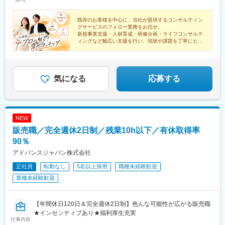
既存のお客様を中心に、当社が提供するコンサルティン
グサービスのフォロー業務をお任せ。
新規事業支援・人材育成・研修企画・ライフコンサルテ
ィングなど幅広い支援を行い、現状や課題を丁寧にヒア
リングし、社内のコンサルタントへつなぐ役割です。
気になる
応募する
NEW
販売職／完全週休2日制／残業10h以下／有休取得率
90％
アドバンスジャパン株式会社
正社員
転勤なし
5名以上採用
職種未経験歓迎
業種未経験歓迎
【年間休日120日＆完全週休2日制】色んな可能性が広がる販売職
★インセンティブあり★福利厚生充実
仕事内容