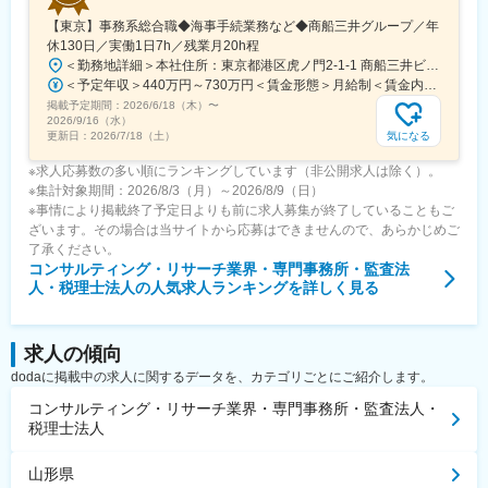
【東京】事務系総合職◆海事手続業務など◆商船三井グループ／年
休130日／実働1日7h／残業月20h程
＜勤務地詳細＞本社住所：東京都港区虎ノ門2-1-1 商船三井ビル勤務地最寄駅：東京メトロ銀座線／虎ノ門駅受動喫煙対策：屋内全面禁煙変更の範囲：会社の定める事業所
＜予定年収＞440万円～730万円＜賃金形態＞月給制＜賃金内訳＞月額（基本給）：291,800円～487,000円＜月給＞291,800円～487,000円＜昇給有無＞有＜残業手当＞有＜給与補足＞※上記想定年収には賞与3ヶ月分を含みます。金額は目安の金額であり、これまでのご経験・スキル・現年収等を総合的に考慮し決定いたします。■昇給：年1回■賞与：3ヶ月分（前年度実績）賃金はあくまでも目安の金額であり、選考を通じて上下する可能性があります。月給(月額)は固定手当を含めた表記です。
掲載予定期間：
2026/6/18（木）
〜
2026/9/16（水）
気になる
更新日：
2026/7/18（土）
※求人応募数の多い順にランキングしています（非公開求人は除く）。
※集計対象期間：2026/8/3（月）～2026/8/9（日）
※事情により掲載終了予定日よりも前に求人募集が終了していることもご
ざいます。その場合は当サイトから応募はできませんので、あらかじめご
了承ください。
コンサルティング・リサーチ業界・専門事務所・監査法
人・税理士法人
の人気求人ランキングを詳しく見る
求人の傾向
dodaに掲載中の求人に関するデータを、カテゴリごとにご紹介します。
コンサルティング・リサーチ業界・専門事務所・監査法人・
税理士法人
山形県