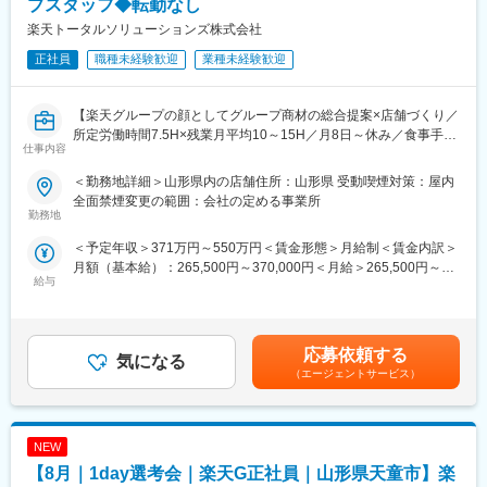
プスタッフ◆転勤なし
入社後1年で店長昇格を目指していただきます。
8/6 (木) 17:00～20:00
楽天トータルソリューションズ株式会社
8/13 (木) 17:00～20:00
■組織構成：
8/18 (火) 17:00～20:00
正社員
職種未経験歓迎
業種未経験歓迎
1店舗あたり店長1名、スタッフ5～15名で運営。チームワークを
8/20 (木) 17:00～20:00
重視し相談しやすい環境◎
8/25 (火) 17:00～20:00
※ご応募時、参加可能日時をお知らせください。
【楽天グループの顔としてグループ商材の総合提案×店舗づくり／
変更の範囲：会社の定める業務
所定労働時間7.5H×残業月平均10～15H／月8日～休み／食事手当
仕事内容
■具体的には：
あり】
◇お客様対応
楽天モバイルショップに来店されるお客様へ、スマートフォン・
＜勤務地詳細＞山形県内の店舗住所：山形県 受動喫煙対策：屋内
・新規契約・機種変更の受付および提案
料金プラン・楽天カード・楽天市場・楽天ポイントなど、楽天経
全面禁煙変更の範囲：会社の定める事業所
・料金プラン、楽天ポイント活用、楽天カード、各種サービスの
済圏の幅広いサービスを総合的にご提案します。単なる携帯販売
勤務地
案内
ではなく、楽天グループ唯一の対面チャネルとして、お客様の生
＜予定年収＞371万円～550万円＜賃金形態＞月給制＜賃金内訳＞
・スマホの初期設定・データ移行サポート
活をより豊かにするトータルサポートを行うポジションです。
月額（基本給）：265,500円～370,000円＜月給＞265,500円～
・問い合わせ対応
給与
370,000円＜昇給有無＞有＜残業手当＞有＜給与補足＞※賞与年2
◇店舗運営
【今回の選考会の特徴】
回※その他手当：食事手当※別途インセンティブ支給あり賃金はあ
・店舗での電話応対
・最短1日で内々定も可能！
くまでも目安の金額であり、選考を通じて上下する可能性があり
・在庫管理、売り場づくり、POP作成
・Web開催のため、全国どこからでも参加可能
ます。月給(月額)は固定手当を含めた表記です。
・KPI管理・数値振り返り
・未経験の方も歓迎！充実した研修制度あり
応募依頼する
気になる
・店舗会議・研修への参加
（エージェントサービス）
・キャンペーン企画など、集客に向けた取り組み
【選考会の概要】
・形式： Web開催（事前に企業セミナー動画をご視聴いただきま
■キャリアパス：
す）
スタッフ（R CREW）から店長を経てRSV（スーパーバイザー）
NEW
・内容： 面接（25分×2回 現場面接/HR面接）
へステップアップが可能です。RSV経験後はマネジメントや本部
【8月｜1day選考会｜楽天G正社員｜山形県天童市】楽
への異動の道もあり、長期的にキャリア形成ができます。まずは