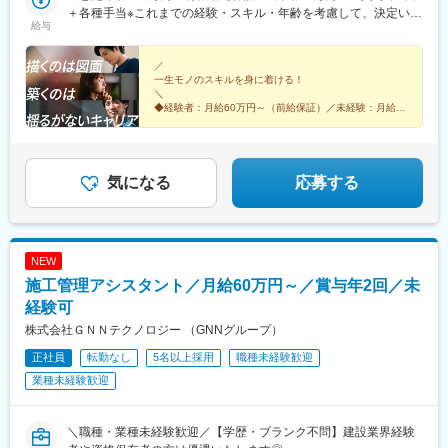
庫、奈良、和歌山東海／愛知、静岡、三重、岐阜中国・四国／鳥
＋各種手当※これまでの経験・スキル・年齢を考慮して、決定いた
駅、南砂町駅、三田駅(東京都)、森下駅(東京都)、高輪台駅、新木
給与
取、島根、岡山、広島、山口、徳島、香川、高知、愛媛九州／福
します※残業代は別途全額支給します。※前職給与保証について：
場駅、北千住駅、大崎駅、国分寺駅、東京ビッグサイト駅、亀戸
岡、佐賀、長崎、熊本、大分、宮崎、鹿児島、沖縄＼広島にてビ
年齢、経験、能力、適性を考慮して、支給額を決定します。ーー
駅、テレコムセンター駅、六本木駅、田町駅(東京都)、白金高輪
ッグプロジェクト始動！／裁量のあるポジションをお任せ◎より
ーーーーーーーーーーーーーーーーーーーーーーーーーーーーー
／
駅、高輪ゲートウェイ駅、神谷町駅、外苑前駅、国立駅、南新宿
一生モノのスキルを身に着ける！
高待遇をご用意しております。ご希望の方は面接にてお気軽にご
ーー■未経験者は月給35万円～＋賞与年2回＋各種手当 ※これま
駅、初台駅、千駄ケ谷駅、曙橋駅、国立競技場駅、四谷三丁目
＼
質問ください。
での経験・スキル・年齢を考慮して、決定いたします※残業代は別
駅、西荻窪駅、富士見ケ丘駅、荻窪駅、神保町駅、淡路町駅、市
◆経験者：月給60万円～（前給保証）／未経験：月給
途全額支給します。＼勤務地特典！／入社祝い金として別途20万
35万円～
ケ谷駅、九段下駅、上野御徒町駅、昭和島駅、池上駅、糀谷駅、
◆完全週休2日制（土日祝休み）＆残業少なめ
円を支給いたします◎
八丁堀駅(東京都)、日本橋駅(東京都)、築地市場駅、水天宮前駅、
◆未経験からでも成長できる環境◎
新富町駅(東京都)、勝どき駅、京橋駅(東京都)、新中野駅、京王八
王子駅、武蔵五日市駅、西台駅、本蓮沼駅、青物横丁駅、武蔵境
気になる
応募する
駅、三鷹駅、吉祥寺駅、本郷三丁目駅、湯島駅、飯田橋駅、鬼子
母神前駅、向原駅(東京都)、池袋駅、両国駅、錦糸町駅、池尻大橋
駅、東武練馬駅、新横浜駅、横浜駅、桜木町駅、二俣新町駅、松
戸新田駅、松飛台駅、スポーツセンター駅、みつわ台駅、蘇我
NEW
駅、海浜幕張駅、前原駅、船橋日大前駅、柏駅、柏の葉キャンパ
施工管理アシスタント／月給60万円～／賞与年2回／未
ス駅、新千葉駅、京成稲毛駅、新八柱駅、大宮駅(埼玉県)、南浦和
駅、さいたま新都心駅、北浦和駅、浦和駅、和光市駅、西川口
経験可
駅、東川口駅、朝霞駅、新越谷駅、川越駅、志木駅、所沢駅、草
株式会社ＧＮＮテクノロジー （GNNグループ）
加駅、大阪難波駅、淀屋橋駅、渡辺橋駅、沢ノ町駅、我孫子町
正社員
転勤なし
5名以上採用
職種未経験歓迎
駅、平林駅(大阪府)、中ふ頭駅、西大橋駅、肥後橋駅、阿波座駅、
北浜駅(大阪府)、なんば駅(南海線)、天満橋駅、長堀橋駅、谷町六
業種未経験歓迎
丁目駅、心斎橋駅、松屋町駅、堺筋本町駅、門真南駅、横堤駅、
矢田駅(大阪府)、東部市場前駅、今川駅(大阪府)、出戸駅、中津駅
(大阪府・阪急線)、なにわ橋駅、天満駅、中津駅(地下鉄)、中崎町
＼職種・業種未経験歓迎／【学歴・ブランク不問】建設業界経験