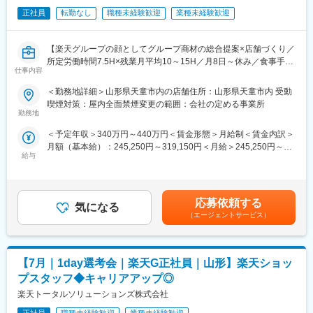
7/2（木）17:00～20:30
・店舗会議・研修への参加
7/5（日）11:00～14:30
正社員
転勤なし
職種未経験歓迎
業種未経験歓迎
・キャンペーン企画など、集客に向けた取り組み
7/7（火）17:00～20:30
7/9（木）17:00～20:30
■キャリアパス：
【楽天グループの顔としてグループ商材の総合提案×店舗づくり／
7/14（火）17:00～20:30
スタッフ（R CREW）から店長を経てRSV（スーパーバイザー）
所定労働時間7.5H×残業月平均10～15H／月8日～休み／食事手当
7/16（木）17:00～20:30
へステップアップが可能です。RSV経験後はマネジメントや本部
仕事内容
あり】
7/19（日）11:00～14:30
への異動の道もあり、長期的にキャリア形成ができます。まずは
楽天モバイルショップに来店されるお客様へ、スマートフォン・
7/21（火）17:00～20:30
入社後1年で店長昇格を目指していただきます。
＜勤務地詳細＞山形県天童市内の店舗住所：山形県天童市内 受動
料金プラン・楽天カード・楽天市場・楽天ポイントなど、楽天経
7/23（木）17:00～20:30
喫煙対策：屋内全面禁煙変更の範囲：会社の定める事業所
済圏の幅広いサービスを総合的にご提案します。単なる携帯販売
7/28（火）17:00～20:30
勤務地
■組織構成：
ではなく、楽天グループ唯一の対面チャネルとして、お客様の生
7/30（木）17:00～20:30
1店舗あたり店長1名、スタッフ5～15名で運営。チームワークを
＜予定年収＞340万円～440万円＜賃金形態＞月給制＜賃金内訳＞
活をより豊かにするトータルサポートを行うポジションです。
※ご応募時、参加可能日時をお知らせください。
重視し相談しやすい環境◎
月額（基本給）：245,250円～319,150円＜月給＞245,250円～
給与
319,150円＜昇給有無＞有＜残業手当＞有＜給与補足＞※賞与年2
【今回の選考会の特徴】
■具体的には：
変更の範囲：会社の定める業務
回※その他手当：食事手当※別途インセンティブ支給あり賃金はあ
・最短1日で内々定も可能！
◇お客様対応
くまでも目安の金額であり、選考を通じて上下する可能性があり
・Web開催のため、全国どこからでも参加可能
・新規契約・機種変更の受付および提案
ます。月給(月額)は固定手当を含めた表記です。
・未経験の方も歓迎！充実した研修制度あり
・料金プラン、楽天ポイント活用、楽天カード、各種サービスの
応募依頼する
気になる
案内
（エージェントサービス）
【選考会の概要】
・スマホの初期設定・データ移行サポート
・形式： Web開催（事前に企業セミナー動画をご視聴いただきま
・問い合わせ対応
す）
◇店舗運営
【7月｜1day選考会｜楽天G正社員｜山形】楽天ショッ
・内容： 面接（25分×2回 現場面接/HR面接）
・店舗での電話応対
・在庫管理、売り場づくり、POP作成
プスタッフ◆キャリアアップ◎
【開催日時】
・KPI管理・数値振り返り
楽天トータルソリューションズ株式会社
7/2（木）17:00～20:30
・店舗会議・研修への参加