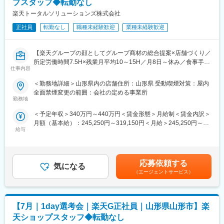
◇店舗運営
プスタッフ◆転勤なし
・店舗での電話応対
楽天トータルソリューションズ株式会社
・在庫管理、売り場づくり、POP作成
・KPI管理・数値振り返り
正社員
転勤なし
職種未経験歓迎
業種未経験歓迎
・店舗会議・研修への参加
・キャンペーン企画など、集客に向けた取り組み
【楽天グループの顔としてグループ商材の総合提案×店舗づくり／
所定労働時間7.5H×残業月平均10～15H／月8日～休み／食事手当
■教育体制：
仕事内容
あり】
入社後1ヶ月は店舗での実践研修を実施。サービス知識・業務の流
楽天モバイルショップに来店されるお客様へ、スマートフォン・
れなど基礎から学べ、楽天グループ共通のeラーニングでビジネス
＜勤務地詳細＞山形県内の店舗住所：山形県 受動喫煙対策：屋内
料金プラン・楽天カード・楽天市場・楽天ポイントなど、楽天経
スキルの習得も可能。未経験でも安心してスタートできる環境で
全面禁煙変更の範囲：会社の定める事業所
済圏の幅広いサービスを総合的にご提案します。単なる携帯販売
す。
勤務地
ではなく、楽天グループ唯一の対面チャネルとして、お客様の生
＜予定年収＞340万円～440万円＜賃金形態＞月給制＜賃金内訳＞
活をより豊かにするトータルサポートを行うポジションです。
■このポジションの魅力：
月額（基本給）：245,250円～319,150円＜月給＞245,250円～
◇未経験でも成長しやすいシンプルなオペレーション
給与
319,150円＜昇給有無＞有＜残業手当＞有＜給与補足＞※賞与年2
【今回の選考会の特徴】
料金体系が他キャリアよりシンプル覚えやすく、提案力を磨きや
回※その他手当：食事手当※別途インセンティブ支給あり賃金はあ
・最短1日で内々定も可能！
すい環境です。そのため、未経験からでも短期間で成長しやす
くまでも目安の金額であり、選考を通じて上下する可能性があり
・Web開催のため、全国どこからでも参加可能
く、早期に独り立ちが可能です。
ます。月給(月額)は固定手当を含めた表記です。
・未経験の方も歓迎！充実した研修制度あり
◇事業づくりに携われるやりがい
応募依頼する
気になる
後発キャリアだからこそ柔軟で風通しがよく、改善提案や企画が
（エージェントサービス）
【選考会の概要】
店舗運営に活かされやすい文化があります。
・形式： Web開催（事前に企業セミナー動画をご視聴いただきま
す）
■キャリアパス：
【7月｜1day選考会｜楽天G正社員｜山形県山形市】楽
・内容： 面接（25分×2回 現場面接/HR面接）
スタッフ（R CREW）から店長を経てRSV（スーパーバイザー）
へステップアップが可能です。RSV経験後はマネジメントや本部
天ショップスタッフ◆転勤なし