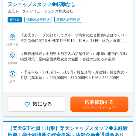
への異動の道もあり、長期的にキャリア形成ができます。まずは
【開催日時】
天ショップスタッフ◆転勤なし
入社後1年で店長昇格を目指していただきます。
8/6 (木) 17:00～20:00
楽天トータルソリューションズ株式会社
8/13 (木) 17:00～20:00
■組織構成：
8/18 (火) 17:00～20:00
正社員
職種未経験歓迎
業種未経験歓迎
1店舗あたり店長1名、スタッフ5～15名で運営。チームワークを
8/20 (木) 17:00～20:00
重視し相談しやすい環境◎
8/25 (火) 17:00～20:00
※ご応募時、参加可能日時をお知らせください。
【楽天グループの顔としてグループ商材の総合提案×店舗づくり／
変更の範囲：会社の定める業務
所定労働時間7.5H×残業月平均10～15H／月8日～休み／食事手当
仕事内容
■具体的には：
あり】
◇お客様対応
楽天モバイルショップに来店されるお客様へ、スマートフォン・
＜勤務地詳細＞山形県山形市内の店舗住所：山形県山形市内 受動
・新規契約・機種変更の受付および提案
料金プラン・楽天カード・楽天市場・楽天ポイントなど、楽天経
喫煙対策：屋内全面禁煙変更の範囲：会社の定める事業所
・料金プラン、楽天ポイント活用、楽天カード、各種サービスの
済圏の幅広いサービスを総合的にご提案します。単なる携帯販売
勤務地
案内
ではなく、楽天グループ唯一の対面チャネルとして、お客様の生
＜予定年収＞371万円～550万円＜賃金形態＞月給制＜賃金内訳＞
・スマホの初期設定・データ移行サポート
活をより豊かにするトータルサポートを行うポジションです。
月額（基本給）：265,500円～370,000円＜月給＞265,500円～
・問い合わせ対応
給与
370,000円＜昇給有無＞有＜残業手当＞有＜給与補足＞※賞与年2
◇店舗運営
【今回の選考会の特徴】
回※その他手当：食事手当※別途インセンティブ支給あり賃金はあ
・店舗での電話応対
・最短1日で内々定も可能！
くまでも目安の金額であり、選考を通じて上下する可能性があり
・在庫管理、売り場づくり、POP作成
・Web開催のため、全国どこからでも参加可能
ます。月給(月額)は固定手当を含めた表記です。
・KPI管理・数値振り返り
・未経験の方も歓迎！充実した研修制度あり
応募依頼する
気になる
・店舗会議・研修への参加
（エージェントサービス）
・キャンペーン企画など、集客に向けた取り組み
【選考会の概要】
・形式： Web開催（事前に企業セミナー動画をご視聴いただきま
■キャリアパス：
す）
スタッフ（R CREW）から店長を経てRSV（スーパーバイザー）
【楽天G正社員｜山形】楽天ショップスタッフ◆未経験
・内容： 面接（25分×2回 現場面接/HR面接）
へステップアップが可能です。RSV経験後はマネジメントや本部
歓迎｜楽天経済圏の総合提案～店舗企画◆退職金あり