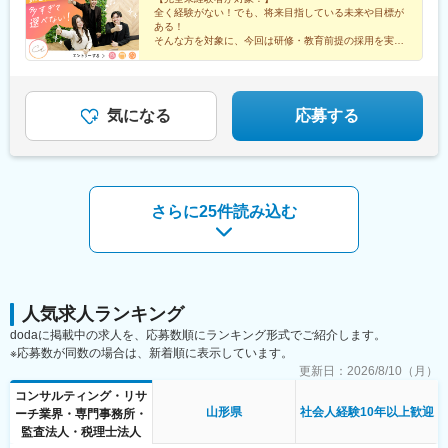
駅、梅田駅(地下鉄)、蒲生四丁目駅、天王寺駅前駅、動物園前駅、
駅、後楽園駅、木場駅(東京都)、中目黒駅、中野駅(東京都)、横浜
全く経験がない！でも、将来目指している未来や目標が
駅前駅、平安通駅、呉服町駅(福岡県)、香椎宮前駅、三宮駅(神戸
駅、川崎駅、桜木町駅、武蔵小杉駅、溝の口駅、武蔵溝ノ口駅、
ある！
市営)、高速神戸駅、西新町駅、信貴山下駅、四宮駅、五条駅(京都
西梅田駅、大阪駅、大阪梅田駅(阪神線)、梅田駅(地下鉄)、大阪梅
そんな方を対象に、今回は研修・教育前提の採用を実施
市営)、唐橋前駅、狸小路駅、北１２条駅、あおば通駅、西川緑道
いたします！
田駅(阪急線)、心斎橋駅、なんば駅(地下鉄)、大阪難波駅、なんば
＃フルリモート＃独立＃フリーランスなど…
公園駅、猿猴橋町駅、横川一丁目駅、城北駅
駅(南海線)、天王寺駅、博多駅、天神駅、名古屋駅、内幸町駅、落
将来、多様なキャリアをつかみ取れ！
合駅(東京都)、西４丁目駅、狸小路駅、二重橋前駅、大崎広小路
駅、乃木坂駅、高輪台駅、竹芝駅、神泉駅、稲荷町駅(東京都)、住
気になる
応募する
吉駅(東京都)、代官山駅、春日駅(東京都)、新高島駅、京急川崎
駅、新丸子駅、長堀橋駅、大阪阿部野橋駅、祇園駅(福岡県)、西鉄
福岡駅、近鉄名古屋駅、汐留駅、中井駅、北１２条駅、資生館小
学校前駅、栄町駅(千葉県)、東海神駅、都電雑司ケ谷駅、高輪ゲー
トウェイ駅、高島町駅、馬車道駅、高津駅(神奈川県)、四ツ橋駅、
さらに25件読み込む
天王寺駅前駅、天神南駅、名鉄名古屋駅
人気求人ランキング
dodaに掲載中の求人を、応募数順にランキング形式でご紹介します。
※応募数が同数の場合は、新着順に表示しています。
更新日：
2026/8/10（月）
コンサルティング・リサ
山形県
社会人経験10年以上歓迎
ーチ業界・専門事務所・
監査法人・税理士法人