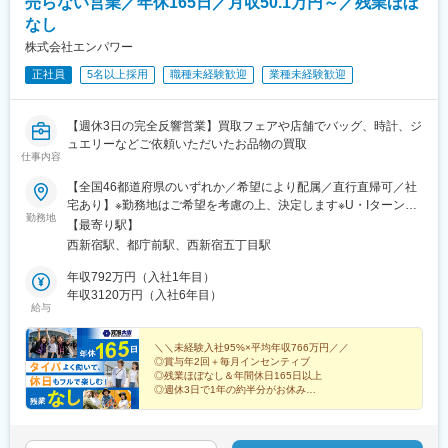
売らない営業／年休165日／月収50.1万円～／残業ほぼ
なし
株式会社エンパワー
正社員
5名以上採用
職種未経験歓迎
業種未経験歓迎
【週休3日の完全反響営業】買取フェアや店舗でバッグ、時計、ジ
ュエリーなどご依頼いただいたお品物の買取
仕事内容
【全国46都道府県のいずれか／希望により配属／直行直帰可／社
宅あり】※勤務地はご希望を考慮の上、決定します※U・Iターン歓
勤務地
迎（社宅あり） ※マイカー通勤OK（地域により規定あり。詳細
【最寄り駅】
はお問合せください）◆北海道・東北北海道・青森・岩手・秋
西新宿駅、都庁前駅、西新宿五丁目駅
田・宮城・山形・福島◆関東東京・神奈川・千葉・埼玉・茨城・
栃木・群馬◆中部山梨・新潟・富山・石川・福井・長野・岐阜・
年収792万円（入社1年目）
静岡・愛知・三重◆近畿滋賀・京都・大阪・兵庫・和歌山・奈良
年収3120万円（入社6年目）
給与
◆中国・四国鳥取・島根・岡山・広島・山口・香川・愛媛・高
知・徳島◆九州福岡・佐賀・長崎・熊本・大分・宮崎・鹿児島※適
性に応じて直営店舗で経験を積んでいただく場合もあり《出張も
＼＼未経験入社95%×平均年収766万円／／
◎賞与年2回＋毎月インセンティブ
旅行気分で♪》出張先では、チームで現地のグルメを味わったり、
◎残業ほぼなし＆年間休日165日以上
観光地を巡ったり。旅気分でリフレッシュしながら働いていま
◎週休3日で1年の約半分がお休み
す！
◎直行直帰OK！で通勤ストレスなし