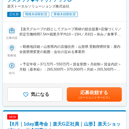
8/6 (木) 17:00～20:00
楽天トータルソリューションズ株式会社
8/13 (木) 17:00～20:00
8/18 (火) 17:00～20:00
正社員
職種未経験歓迎
業種未経験歓迎
8/20 (木) 17:00～20:00
8/25 (火) 17:00～20:00
※ご応募時、参加可能日時をお知らせください。
【楽天グループの顔としてグループ商材の総合提案×店舗づくり／
所定労働時間7.5H×残業月平均10～15H／月8日～休み／食事手当
仕事内容
■具体的には：
あり】
◇お客様対応
楽天モバイルショップに来店されるお客様へ、スマートフォン・
＜勤務地詳細＞山形県内の店舗住所：山形県 受動喫煙対策：屋内
・新規契約・機種変更の受付および提案
料金プラン・楽天カード・楽天市場・楽天ポイントなど、楽天経
全面禁煙変更の範囲：会社の定める事業所
・料金プラン、楽天ポイント活用、楽天カード、各種サービスの
済圏の幅広いサービスを総合的にご提案します。単なる携帯販売
勤務地
案内
ではなく、楽天グループ唯一の対面チャネルとして、お客様の生
＜予定年収＞371万円～550万円＜賃金形態＞月給制＜賃金内訳＞
・スマホの初期設定・データ移行サポート
活をより豊かにするトータルサポートを行うポジションです。
月額（基本給）：265,500円～370,000円＜月給＞265,500円～
・問い合わせ対応
給与
370,000円＜昇給有無＞有＜残業手当＞有＜給与補足＞※賞与年2
◇店舗運営
【今回の選考会の特徴】
回※その他手当：食事手当※別途インセンティブ支給あり賃金はあ
・店舗での電話応対
・最短1日で内々定も可能！
くまでも目安の金額であり、選考を通じて上下する可能性があり
・在庫管理、売り場づくり、POP作成
・Web開催のため、全国どこからでも参加可能
ます。月給(月額)は固定手当を含めた表記です。
・KPI管理・数値振り返り
・未経験の方も歓迎！充実した研修制度あり
応募依頼する
気になる
・店舗会議・研修への参加
（エージェントサービス）
・キャンペーン企画など、集客に向けた取り組み
【選考会の概要】
・形式： Web開催（事前に企業セミナー動画をご視聴いただきま
■キャリアパス：
す）
スタッフ（R CREW）から店長を経てRSV（スーパーバイザー）
NEW
・内容： 面接（25分×2回 現場面接/HR面接）
へステップアップが可能です。RSV経験後はマネジメントや本部
【8月｜1day選考会｜楽天G正社員｜山形】楽天ショッ
への異動の道もあり、長期的にキャリア形成ができます。まずは
【開催日時】