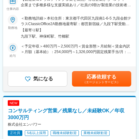
重視し、相談しやすく協力し合える職場環境です。
企業まで多種多様な支援実績あり／社員の9割が製造業の技術者出
■教育体制：
仕事内容
身／継続支援依頼9割以上】
入社後1ヶ月は店舗での実践研修を実施。
■当社について：
サービス知識・業務の流れなど基礎から学べ、楽天グループ共通
当社は2023年2月に設立された楽天グループ100％出資の新会社
＜勤務地詳細＞本社住所：東京都千代田区九段南1-6-5 九段会館テ
■募集背景：
のeラーニングでビジネススキルの習得も可能。未経験でも安心し
で、事業運営に必要な企画、立ち上げ、コンサルティング、オペ
ラスClassicOffice2A勤務地最寄駅：都営新宿線／九段下駅受動喫
当社では、PLM（Product Lifecycle Management）の導入を単な
てスタートできる環境です。
勤務地
レーション管理、システム・インフラ整備までを一括して提供し
煙対策：屋内全面禁煙変更の範囲：会社の定める事業所（リモー
【最寄り駅】
るシステム実装と捉えるのではなく、製造業のお客様のビジネス
ています。
トワーク含む）
九段下駅、神保町駅、竹橋駅
変革の触媒として位置づけています。多くのコンサルティングフ
■このポジションの魅力：
ァームがシステム側かビジネス側のどちらかに偏重する中、私た
◇未経験でも成長しやすいシンプルなオペレーション
変更の範囲：会社の定める業務
＜予定年収＞480万円～2,500万円＜賃金形態＞月給制＜賃金内訳
ちは「業務とシステムの二刀流」のアプローチでクライアントの
料金体系が他キャリアよりシンプル覚えやすく、提案力を磨きや
＞月額（基本給）：254,000円～1,326,000円固定残業手当/月：
真の課題解決を実現します。ビジネスプロセス改革とテクノロジ
すい環境です。そのため、未経験からでも短期間で成長しやす
給与
89,000円～460,000円（固定残業時間45時間0分/月）超過した時
ー実装の両面から価値を創出できるPLMコンサルタントを募集し
く、早期に独り立ちが可能です。
間外労働の残業手当は追加支給＜月給＞343,000円～1,786,000円
ます。
◇事業づくりに携われるやりがい
（一律手当を含む）＜昇給有無＞有＜残業手当＞有＜給与補足＞※
後発キャリアだからこそ柔軟で風通しがよく、改善提案や企画が
当社基準により待遇を決定するが、待遇については応相談・人事
応募依頼する
■業務内容：
店舗運営に活かされやすい文化があります。
気になる
評価に基づき年１回の報酬見直し（4月）・業績により年2回賞与
（エージェントサービス）
・クライアントの製品開発プロセスと情報伝達の現状調査とあり
支給 （2023年実績、2.0か月支給）・別途決算賞与あり（2023年
たい姿の定義（AsIs分析/ToBe設計）
■キャリアパス：
実績、1.0か月支給）賃金はあくまでも目安の金額であり、選考を
・PLMシステム（Teamcenter、Windchill、3DEXPERIENCE等）
スタッフ（R CREW）としてご活躍いただいたのち、約1年で店長
通じて上下する可能性があります。月給(月額)は固定手当を含めた
導入に向けた業務変革計画の策定
昇格を目指していただきます。その後はスーパーバイザー
表記です。
NEW
・システム標準機能（Fit to Standard）での導入を実現するための
（RSV）やマネージャーなど、より広い領域で活躍いただけるキ
コンサルティング営業／残業なし／未経験OK／年収
業務プロセス変革推進
ャリアがあります。
・クライアント特有の競争優位性を強化するカスタム機能開発の
3000万円
定義・支援
■組織構成：
株式会社エンパワー
・PLM定着・活用促進のためのチェンジマネジメント支援
1店舗あたり店長1名、スタッフ5～15名で運営。チームワークを
正社員
5名以上採用
職種未経験歓迎
業種未経験歓迎
重視し、相談しやすく協力し合える職場環境です。