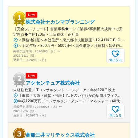
New
株式会社ナカシマプランニング
【完全フルリモート】営業事務◆ニッチ業界×事業拡大成長中で安
定性◎◆年休120日・土日祝休・正社員
＜勤務地詳細＞本社住所：東京都中央区銀座1-12-4 N&E-BLD.7階受動喫煙対策：屋内全面禁煙変更の範囲：会社の定める事業所
＜予定年収＞350万円～500万円＜賃金形態＞月給制＜賃金内訳＞月額（基本給）：220,000円～270,000円＜月給＞220,000円～270,000円＜昇給有無＞有＜残業手当＞有＜給与補足＞■賞与：あり■昇給：あり賃金はあくまでも目安の金額であり、選考を通じて上下する可能性があります。月給(月額)は固定手当を含めた表記です。
掲載予定期間：
2026/8/3（月）
〜
2026/11/1（日）
気になる
更新日：
2026/8/3（月）
New
アクセンチュア株式会社
未経験歓迎／ITコンサルタント・エンジニア／年休120日以上
【東京・大阪・愛知・福岡】以下のいずれかの所属オフィスもしくは各エリアのプロジェクト先 所属オフィス：■赤坂インターシティ■関西オフィス■アクセンチュア・アドバンスト・テクノロジーセンター名古屋■福岡オフィス※詳細は勤務地一覧よりご覧いただけます。※所属オフィスを問わずプロジェクトにより、国内出張、海外出張の可能性があります【魅力ポイント│世界の知恵を活用】世界中のベストプラクティスがデータベースに集約されており、数多くの事例や社員の知恵を活用できます。日本では前例のない案件でも、世界各国の社員からオンライン・オフライン（海外出張）問わず、気軽にアドバイスを受けることができます。★ この求人のPOINT ★￣￣V￣￣￣￣￣￣￣￣￣＃世界約78万人規模の大手基盤で安定性◎若手から裁量大きく挑戦・成長できる環境＃土日祝休／連続5日以上の休暇取得も可能！／フルフレックス（コアタイムなし）＃コンサル・IT未経験者向けの手厚い研修◎／メンター制度もあるため安心してチャレンジOK！
年収1200万円／コンサルタント／シニア・マネジャー（40代） 年収1000万円／テクノロジーアーキテクト（30代）
掲載予定期間：
2026/6/25（木）
〜
2026/8/26（水）
気になる
更新日：
2026/7/1（水）
商船三井マリテックス株式会社