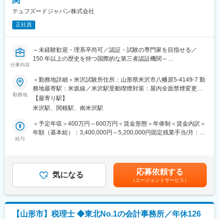
関
・在庫管理、売り場づくり、POP作成
への異動の道もあり、長期的にキャリア形成ができます。まずは
テュフズードジャパン株式会社
・KPI管理・数値振り返り
入社後1年で店長昇格を目指していただきます。
・店舗会議・研修への参加
正社員
・キャンペーン企画など、集客に向けた取り組み
■組織構成：
1店舗あたり店長1名、スタッフ5～15名で運営。チームワークを
■教育体制：
重視し相談しやすい環境◎
～未経験歓迎・理系卒尚可／認証・試験の専門家を目指せる／
入社後1ヶ月は店舗での実践研修を実施。
150 年以上の歴史を持つ国際的な第三者認証機関～
仕事内容
サービス知識・業務の流れなど基礎から学べ、楽天グループ共通
変更の範囲：会社の定める業務
のeラーニングでビジネススキルの習得も可能。未経験でも安心し
私たちの身の回りにある医療機器や電気製品、産業機械などが、
＜勤務地詳細＞米沢試験所住所：山形県米沢市八幡原5-4149-7 勤
てスタートできる環境です。
安全に使える状態かを確認する仕事です。
務地最寄駅：米坂線／米沢駅受動喫煙対策：屋内全面禁煙変更の
新しい製品が市場に出る前に、「他の機器に影響を与えないか」
勤務地
範囲：会社の定める事業所（リモートワーク含む）
【最寄り駅】
■このポジションの魅力：
「外部からの影響を受けても正常に動くか」などを検査し、製品
米沢駅、関根駅、南米沢駅
◇未経験でも成長しやすいシンプルなオペレーション
の品質や安全性を支えます。
料金体系が他キャリアよりシンプル覚えやすく、提案力を磨きや
製品開発の最終チェックを担うポジションとして、多くのメーカ
＜予定年収＞400万円～600万円＜賃金形態＞年俸制＜賃金内訳＞
すい環境です。そのため、未経験からでも短期間で成長しやす
ーから頼られる専門性の高い仕事です。
年額（基本給）：3,400,000円～5,200,000円固定残業手当/月：
く、早期に独り立ちが可能です。
給与
26,075円～39,883円（固定残業時間12時間0分/月）超過した時間
◇事業づくりに携われるやりがい
■具体業務：
外労働の残業手当は追加支給＜月額＞309,408円～473,216円（12
後発キャリアだからこそ柔軟で風通しがよく、改善提案や企画が
・米沢試験所での試験の準備及び実施
分割）（一律手当を含む）＜昇給有無＞有＜残業手当＞有＜給与
店舗運営に活かされやすい文化があります。
・試験用機器の操作及び点検・保守作業
補足＞※経験・年齢・能力等を考慮の上当社規定により決定賃金は
応募依頼する
・試験業務における、上司及び顧客への進捗状況及び結果に関わ
気になる
あくまでも目安の金額であり、選考を通じて上下する可能性があ
（エージェントサービス）
■キャリアパス：
る報告や報告書の作成
ります。月給(月額)は固定手当を含めた表記です。
スタッフ（R CREW）としてご活躍いただいたのち、約1年で店長
昇格を目指していただきます。その後はスーパーバイザー
■入社後の流れ：
（RSV）やマネージャーなど、より広い領域で活躍いただけるキ
入社後は研修やOJTを通じて、試験業務や報告書作成を担当しな
【山形市】税理士 ◆東北No.1の会計事務所／年休126
ャリアがあります。
がら知識を習得いただきます。