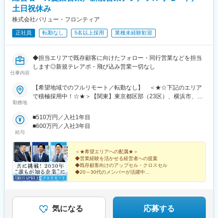
和歌山駅、和歌山市駅、京都駅、京阪山科駅、烏丸駅、草津駅(滋
浦和駅、浦和駅、和光市駅、西川口駅、東川口駅、朝霞駅、新越
土日祝休み
賀県)、南草津駅、京阪石山駅、瀬田駅(滋賀県)、竹田駅(京都府)、
谷駅、川越駅、蕨駅、志木駅、所沢駅、草加駅、大阪難波駅、淀
大通駅、札幌駅、仙台駅、岡山駅、下関駅、松江駅、鳥取駅、広
株式会社バリュー・フロンティア
屋橋駅、渡辺橋駅、沢ノ町駅、我孫子町駅、平林駅(大阪府)、中ふ
島駅、福山駅、横川駅、新白島駅、西条駅(広島県)、西高屋駅、東
正社員
転勤なし
5名以上採用
業種未経験歓迎
頭駅、西大橋駅、肥後橋駅、阿波座駅、北浜駅(大阪府)、なんば駅
広島駅、八本松駅、北参道駅、浜松町駅、西日暮里駅(舎人ライナ
(南海線)、天満橋駅、長堀橋駅、谷町六丁目駅、大阪ビジネスパー
ー)、大崎広小路駅、祐天寺駅、江古田駅、二子新地駅、阿倍野駅
ク駅、心斎橋駅、松屋町駅、堺筋本町駅、門真南駅、矢田駅(大阪
(地下鉄)、鴫野駅、西中島南方駅、丸の内駅(愛知県)、小田井駅、
◆担当エリアで既存顧客に向けたフォロー・同行営業などを担当
府)、東部市場前駅、今川駅(大阪府)、中津駅(大阪府・阪急線)、な
上前津駅、東別院駅、摂津富田駅、新今宮駅前駅、千鳥橋駅、千
します◎新規テレアポ・飛び込み営業一切なし
にわ橋駅、天満駅、中津駅(地下鉄)、中崎町駅、扇町駅(大阪府)、
里中央駅(大阪モノレール)、百舌鳥八幡駅、玉造駅、宮之阪駅、新
仕事内容
西梅田駅、大阪梅田駅(阪神線)、矢場町駅、瑞穂区役所駅、日比野
豊橋駅、なんば駅(地下鉄)、なかもず駅、森下駅(愛知県)、国際セ
駅(名古屋市営)、伏屋駅、稲永駅、笠寺駅、左京山駅、武蔵小杉
【希望地域でのフルリモート／転勤なし】 ＜★☆下記のエリア
ンター駅、祇園駅(福岡県)、西鉄福岡駅、櫛田神社前駅、西鉄千早
駅、目黒駅、秋葉原駅、新橋駅、東京駅、町田駅、綾瀬駅、大手
で積極採用中！☆★＞【関東】東京都区部（23区）、横浜市、川
駅、三宮駅(神戸新交通)、ハーバーランド駅、山陽姫路駅、西代
勤務地
町駅(東京都)、中野駅(東京都)、大門駅(東京都)、西日暮里駅、五
崎市、さいたま市、相模原市、千葉市【中部】名古屋市、浜松
駅、山陽明石駅、新王寺駅、鳥居前駅、田中口駅、山科駅、四条
反田駅、中目黒駅、泉岳寺駅、立川駅、小竹向原駅、二子玉川
市、新潟市【北海道・東北】札幌市、仙台市【中国・九州】広島
駅(京都市営)、石山駅、くいな橋駅、西４丁目駅、さっぽろ駅、仙
■510万円／入社1年目
駅、四ツ谷駅、あざみ野駅、湘南台駅、天王洲アイル駅、日吉駅
市、岡山市、福岡市、北九州市、熊本市◎上記のエリアに通える
台駅(地下鉄)、岡山駅前駅、横川駅(広島県)、白島駅(広島高速交通
■600万円／入社3年目
(神奈川県)、溝の口駅、長津田駅、登戸駅、戸塚駅、海老名駅(相
方は大歓迎です！＝＝＝日本全国希望エリアへの配属です。テレ
給与
線)、竹橋駅、御成門駅、新桜台駅、梅田駅(地下鉄)、蒲生四丁目
模線)、大和駅(神奈川県)、菊名駅、大船駅、橋本駅(神奈川県)、上
ワークでの業務＋対面商談（直行直帰）が基本となります。商談
駅、天王寺駅前駅、動物園前駅、駅前駅、平安通駅、呉服町駅(福
大岡駅、中央林間駅、川崎駅、千葉駅、新松戸駅、浦安駅(千葉
はオンラインで実施するケースもございます。必要な際はカーシ
岡県)、香椎宮前駅、三宮駅(神戸市営)、高速神戸駅、西新町駅、
＜★希望エリアへの配属★＞
県)、北習志野駅、京成船橋駅、新浦安駅、新鎌ケ谷駅、市川駅、
ェアサービス（タイムズカー）も利用いただけます。※業務に必要
信貴山下駅、四宮駅、五条駅(京都市営)、唐橋前駅、狸小路駅、北
◆営業経験を活かせる経営者への提案
舞浜駅、南流山駅、本八幡駅(都営線)、船橋駅、西船橋駅、久喜
◆既存顧客向けのアップセル・クロスセル
な機材などは会社が支給します※居住地以外での勤務をご希望の方
１２条駅、あおば通駅、西川緑道公園駅、猿猴橋町駅、横川一丁
◆20～30代のメンバーが活躍中
駅、川口駅、南越谷駅、天下茶屋駅、伏見駅(愛知県)、栄駅(愛知
は選考時にご相談ください＝＝＝■配属エリアによっては大阪の本
目駅、城北駅
◆在宅＋商談のハイブリッド勤務
県)、東梅田駅、阿倍野駅(阪堺線)、今宮戎駅、鶴橋駅、京橋駅(大
社で研修や業務を行う場合もあります。※月に1回本社での社内会
◆月給35万円＋インセンティブを支給
阪府)、南方駅(大阪府)、上小田井駅、上飯田駅、鶴舞駅、藤が丘
議を実施【本社】：大阪府大阪市東淀川区東中島2-9-15 日大和生
◎事業拡大に向けた全国での増員募集！
駅(愛知県)、金山駅(愛知県)、流山おおたかの森駅、藤沢駅、富田
ビル9階＜アクセス＞・大阪メトロ御堂筋線「西中島南方」駅から
気になる
応募する
駅(大阪府)、上牧駅(大阪府)、高槻駅、高槻市駅、天王寺駅、新今
徒歩10分・各線「新大阪」駅から徒歩14分
宮駅、本町駅、江坂駅、弁天町駅、西九条駅、千里中央駅(北大阪