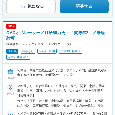
気になる
応募する
NEW
CADオペレーター／月給60万円～／賞与年2回／未経
験可
株式会社ＧＮＮテクノロジー （GNNグループ）
正社員
転勤なし
5名以上採用
職種未経験歓迎
業種未経験歓迎
＼職種・業種未経験歓迎／【学歴・ブランク不問】建設業界経験
者や資格保有者の方は優遇いたします◎
仕事内容
＜転勤なし！直行直帰OK！＞北海道、東北、関東、北陸、関西、
東海、中国、四国、九州、沖縄の各プロジェクト先★希望勤務
勤務地
地・通勤時間を考慮いたします！★直行直帰OK★U・Iターン歓
【最寄り駅】
迎！住宅手当あり★転居を伴う転勤はありません北海道東北／青
代々木上原駅、渋谷駅、恵比寿駅、高田馬場駅、新宿三丁目駅、
森県・岩手県・宮城県・秋田県・山形県・福島県関東／東京、神
西新宿駅、二重橋前駅、麹町駅、蒲田駅、井の頭公園駅、東銀座
奈川、千葉、埼玉、茨城、栃木、群馬北陸・甲信越／富山、石
駅、日暮里駅(舎人ライナー)、都電雑司ケ谷駅、平井駅(東京都)、
川、福井、新潟県、長野県、山梨県関西／大阪、京都、滋賀、兵
＜想定年収800万円・前職給与保証＞■月給60万円～＋賞与年2回
船堀駅、押上駅、木場駅(東京都)、清澄白河駅、有楽町駅、豊洲