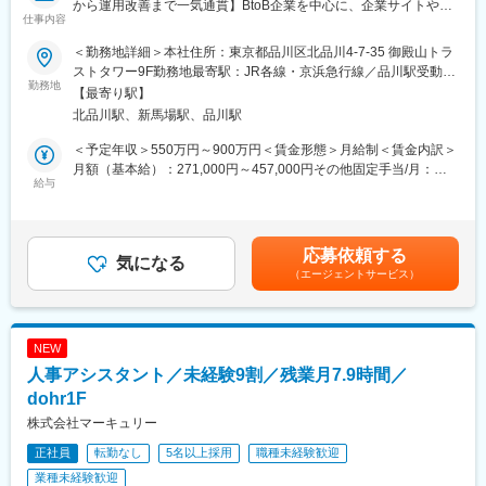
から運用改善まで一気通貫】BtoB企業を中心に、企業サイトやデ
天満宮駅、玉造駅、宮之阪駅、新豊橋駅、なんば駅(地下鉄)、なか
仕事内容
ジタルコミュニケーション全体のあるべき姿を描き、事業成長へ
もず駅、祇園駅(福岡県)、西鉄福岡駅、西鉄千早駅、西１５丁目
繋げる上流コンサルティングポジションです。
駅、新琴似駅、仙台駅(地下鉄)、広瀬通駅、曽根田駅、新さっぽろ
＜勤務地詳細＞本社住所：東京都品川区北品川4-7-35 御殿山トラ
■企業概要
駅、竹橋駅、御成門駅、新桜台駅、梅田駅(地下鉄)、蒲生四丁目
ストタワー9F勤務地最寄駅：JR各線・京浜急行線／品川駅受動喫
BtoB企業に特化したデジタルコミュニケーション支援会社です。
勤務地
駅、近鉄名古屋駅、天王寺駅前駅、動物園前駅、駅前駅、香椎宮
煙対策：屋内全面禁煙変更の範囲：会社の定める事業所（リモー
【最寄り駅】
戦略・クリエイティブ・テクノロジーを掛け合わせ、企業サイト
前駅、中央区役所前駅、北１２条駅、大通駅
トワーク含む）
北品川駅、新馬場駅、品川駅
構築からSEO、AIO、SNS活用、アクセス解析まで幅広く支援し
ています。
＜予定年収＞550万円～900万円＜賃金形態＞月給制＜賃金内訳＞
■採用背景
月額（基本給）：271,000円～457,000円その他固定手当/月：
企業サイトに求められる役割が高度化し、グローバルサイト統合
給与
3,000円固定残業手当/月：96,000円～160,000円（固定残業時間
や顧客体験向上など戦略領域の相談が増加しています。引き合い
45時間0分/月）超過した時間外労働の残業手当は追加支給＜月給
拡大に伴い、上流工程を担うコンサルタントを増員募集します。
＞370,000円～620,000円（一律手当を含む）＜昇給有無＞有＜残
■業務内容
業手当＞有＜給与補足＞・ご経験に応じて最終的な年収を決定い
応募依頼する
BtoB企業が抱えるブランド認知向上や顧客接点強化、情報発信最
気になる
たします。・その他固定手当詳細：リモート手当（一律3,000円）
（エージェントサービス）
適化などの課題に対し、Webサイトを軸とした戦略立案から実行
賃金はあくまでも目安の金額であり、選考を通じて上下する可能
支援まで一貫して伴走します。
性があります。月給(月額)は固定手当を含めた表記です。
・クライアントヒアリング
・課題整理、要件整理
NEW
・現状分析、競合分析
人事アシスタント／未経験9割／残業月7.9時間／
・Web戦略立案、企画提案
・サイト構想、要件定義
dohr1F
・提案書、企画書作成
株式会社マーキュリー
・プロジェクトマネジメント
正社員
転勤なし
5名以上採用
職種未経験歓迎
・公開後の改善提案、運用支援
■組織構成
業種未経験歓迎