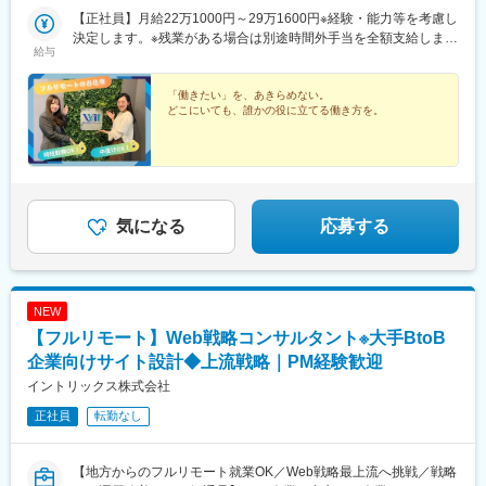
井野駅(群馬県)、宇都宮駅、水戸駅、神田駅(東京都)、新静岡駅、
アイル駅、日吉駅(神奈川県)、溝の口駅、藤沢本町駅、長津田駅、
水戸市東京／東京都千代田区静岡／静岡県静岡市葵区名古屋／愛
【正社員】月給22万1000円～29万1600円※経験・能力等を考慮し
近鉄名古屋駅、新島々駅、旧居留地・大丸前駅、京都駅、奈良
登戸駅、戸塚駅、海老名駅(相模線)、大和駅(神奈川県)、菊名駅、
知県名古屋市中村区岐阜／岐阜県高山市神戸／兵庫県神戸中央区
決定します。※残業がある場合は別途時間外手当を全額支給しま
駅、和歌山市駅、漕代駅、彦根駅、鳥取駅、松江しんじ湖温泉
大船駅、橋本駅(神奈川県)、上大岡駅、中央林間駅、センター南
給与
京都／京都府京都市下京区奈良／奈良県奈良市和歌山／和歌山県
す。★いきなり正社員が不安な方はパートから始めてもOKです
駅、柳川駅、紙屋町東駅、下関駅、松山市駅、佐古駅、瓦町駅、
駅、川崎駅、幕張本郷駅、稲毛駅、千葉駅、新松戸駅、浦安駅(千
和歌山市三重／三重県多気郡彦根／滋賀県彦根市鳥取／鳥取県鳥
♪【アルバイト・パート】時給1300円～1800円
天神駅、大分駅、佐賀駅、長崎駅前駅、通町筋駅、宮崎駅、鹿児
葉県)、北習志野駅、京成船橋駅、京成津田沼駅、新浦安駅、新鎌
取市松江／島根県松江市岡山／岡山県岡山市北区広島／広島県広
「働きたい」を、あきらめない。
島中央駅前駅、てだこ浦西駅、高槻市駅、札幌駅、あおば通駅、
ケ谷駅、市川駅、舞浜駅、初石駅、南流山駅、本八幡駅(都営線)、
どこにいても、誰かの役に立てる働き方を。
島市中区下関／山口県下関市松山／愛媛県松山市徳島／徳島県徳
片原町駅(富山県)、宇都宮駅東口駅、淡路町駅、日吉町駅、名古屋
船橋駅、西船橋駅、久喜駅、川口駅、南越谷駅、天下茶屋駅、伏
島市高松／香川県高松市福岡／福岡県福岡市中央区大分／大分県
駅、三宮・花時計前駅、七条駅、近鉄奈良駅、郵便局前駅、県庁
見駅(愛知県)、栄駅(愛知県)、東梅田駅、阿倍野駅(阪堺線)、今宮
大分市佐賀／佐賀県佐賀市長崎／長崎県長崎市熊本／熊本県熊本
前駅(広島県)、西鉄福岡駅、五島町駅、水道町駅、鹿児島中央駅、
戎駅、鶴橋駅、京橋駅(大阪府)、南方駅(大阪府)、金山駅(愛知
市中央区宮崎／宮崎県宮崎市鹿児島／鹿児島県鹿児島市名護／沖
大通駅、仙台駅(地下鉄)、坂下町駅、小川町駅(東京都)、静岡駅、
県)、国際センター駅、谷津駅、流山おおたかの森駅、藤沢駅、富
縄県名護市受動喫煙対策：有（屋内禁煙）
名鉄名古屋駅、貿易センター駅、西川緑道公園駅、紙屋町西駅、
田駅(大阪府)、上牧駅(大阪府)、摂津富田駅、高槻駅、高槻市駅、
市役所前駅(愛媛県)、天神南駅、長崎駅(長崎県)、熊本城・市役所
気になる
応募する
天王寺駅、新今宮駅、本町駅、江坂駅、弁天町駅、西九条駅、千
前駅、都通駅
里中央駅(北大阪急行)、茨木駅、三国ケ丘駅(大阪府)、南森町駅、
森ノ宮駅、枚方市駅、豊橋駅、刈谷駅、星ケ丘駅(愛知県)、ＪＲ難
波駅、中百舌鳥駅、大阪駅、新大阪駅、北新地駅、大阪阿部野橋
駅、博多駅、天神駅、福岡空港駅(鉄道)、天神南駅、千早駅、西１
NEW
１丁目駅、札幌駅、西１８丁目駅、琴似駅(函館本線)、麻生駅、平
【フルリモート】Web戦略コンサルタント※大手BtoB
和駅、仙台駅、泉中央駅、あおば通駅、長町南駅、勾当台公園
企業向けサイト設計◆上流戦略｜PM経験歓迎
駅、八戸駅、青森駅、盛岡駅、一ノ関駅、秋田駅、土崎駅、山形
駅、米沢駅、福島駅(福島県)、郡山駅(福島県)、さっぽろ駅、白石
イントリックス株式会社
駅(札幌市営)、新札幌駅、新千歳空港駅(鉄道)、北参道駅、青井
正社員
転勤なし
駅、浜松町駅、西日暮里駅(舎人ライナー)、大崎広小路駅、祐天寺
駅、江古田駅、二子新地駅、阿倍野駅(地下鉄)、鴫野駅、西中島南
方駅、丸の内駅(愛知県)、東別院駅、名鉄名古屋駅、新今宮駅前
【地方からのフルリモート就業OK／Web戦略最上流へ挑戦／戦略
駅、千鳥橋駅、千里中央駅(大阪モノレール)、百舌鳥八幡駅、大阪