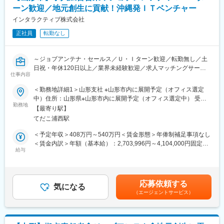
い、チーム全体の生産性向上にも関わっていただきます。
入社後は先輩社員同行のもと、ふるさと納税事業者に訪問いただ
ーン歓迎／地元創生に貢献！沖縄発ＩＴベンチャー
きます。
【実績ストーリー】
インタラクティブ株式会社
入社後3カ月程度を目安に同席を繰り返しながら商談の流れなどを
JA様と連携し、20年ぶりとなるさくらんぼ返礼品のパッケージ刷
把握いただき、徐々に取引のある小規模事業者の担当をしていた
正社員
転勤なし
新を担当。
だきます。
事業者と共に商品の背景や強みを整理し、デザインチームと連携
して商品コンセプトから再構築しました。
～ジョブアンテナ・セールス／Ｕ・Ｉターン歓迎／転勤無し／土
公開後は寄附者の反応も変化し、地域ブランドの新たな認知につ
日祝・年休120日以上／業界未経験歓迎／求人マッチングサービ
ながりました。
仕事内容
ス「ジョブアンテナ」／法人営業／新規企業開拓／福利厚生充実
また、首都圏開催のふるさと納税イベントでは自治体スタッフと
◎～
＜勤務地詳細1＞山形支社 ※山形市内に展開予定（オフィス選定
して参加。寄附者との会話や反応を分析し、尾花沢の魅力を表現
中）住所：山形県※山形市内に展開予定（オフィス選定中） 受動
したカレンダーノベルティを企画・配布。
変更の範囲：会社の定める業務
■ポジション概要
勤務地
喫煙対策：敷地内喫煙可能場所あり＜勤務地詳細2＞本社住所：沖
リアルな接点で得た気づきを次の施策へ反映しています。
【最寄り駅】
沖縄最大級の求人マッチングサービス「ジョブアンテナ」の拡大
縄県宜野湾市大山3-11-32 受動喫煙対策：敷地内全面禁煙変更の
てだこ浦西駅
を担う法人営業職です。顧客企業の採用課題に向き合い、媒体提
範囲：会社の定める事業所
本ポジションでは、企画力や調整力だけでなく、地域・事業者・
案だけでなく採用コンサルティングまで幅広く支援いただきま
＜予定年収＞408万円～540万円＜賃金形態＞年俸制補足事項なし
チームそれぞれの立場を理解し、
す。
＜賃金内訳＞年額（基本給）：2,703,996円～4,104,000円固定残
全体を俯瞰して物事を前に進める視点が身につきます。
将来的には、ジョブアンテナを起点としたデジタルマーケティン
給与
業手当/月：108,000円（固定残業時間45時間0分/月）超過した時
現場で手を動かしながら、地域価値を形にする仕事に取り組みた
グ支援へのトスアップも期待されており、単なる媒体営業ではな
間外労働の残業手当は追加支給＜月額＞333,333円～450,000円
い方に適した環境です。
く、企業成長に踏み込む提案が可能なポジションです。
（12分割）（一律手当を含む）＜昇給有無＞有＜残業手当＞有＜
給与補足＞※経験・能力を考慮の上、当社規定により優遇します。
【業務内容】
応募依頼する
■業務内容：
気になる
※賞与：半期に一度の表彰制度あり※昇給：年2回賃金はあくまで
・自治体／事業者へのヒアリング、課題整理、戦略立案
（エージェントサービス）
・マーケットシェアを広げるための新規取引企業の開拓
も目安の金額であり、選考を通じて上下する可能性があります。
・返礼品の新規企画、既存返礼品の改善提案
・ジョブアンテナの新規企画提案、導入
月給(月額)は固定手当を含めた表記です。
・撮影、コピー制作など返礼品ページ制作のディレクション
・採用支援ツールの新規企画提案
・在庫・数値管理、プロジェクト進行管理
・その他、人事組織・採用領域での課題解決に関わる業務