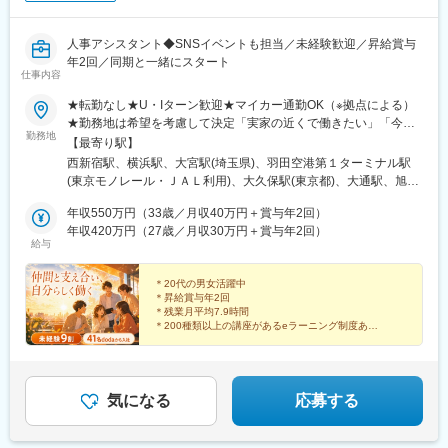
コンサルティング組織は計7名体制です。リーダー1名とメンバー
6名で構成されており、戦略立案から実行支援までチームで連携し
ながらプロジェクトを推進しています。
人事アシスタント◆SNSイベントも担当／未経験歓迎／昇給賞与
■業務の特徴
年2回／同期と一緒にスタート
仕事内容
クライアントの広報責任者や経営層と直接対話し、企業サイト単
体ではなく事業戦略全体を踏まえた提案ができます。戦略立案だ
★転勤なし★U・Iターン歓迎★マイカー通勤OK（※拠点による）
けでなく実行や改善まで携われる点が特徴です。
★勤務地は希望を考慮して決定「実家の近くで働きたい」「今の
■求人魅力
勤務地
生活圏を変えたくない」そんな希望も相談OKです。地元に戻って
【最寄り駅】
・Web制作ではなく経営課題の整理や戦略策定など最上流工程に
の就職・転職も応援します！生活スタイルが変わって、勤務エリ
西新宿駅、横浜駅、大宮駅(埼玉県)、羽田空港第１ターミナル駅
挑戦できます。
アを変えたいという相談も可能です！■北海道・東北：北海道・青
(東京モノレール・ＪＡＬ利用)、大久保駅(東京都)、大通駅、旭川
・大手BtoB企業を中心に多様な業界案件へ携われ、提案力やコン
森・岩手・秋田・宮城・山形・福島■北関東：茨城・群馬・栃木■
駅、勾当台公園駅、郡山駅(福島県)、水戸駅、高崎駅、宇都宮駅、
サルティング力を磨けます。
南関東：東京・神奈川・埼玉・千葉■中部：岐阜・愛知・静岡・石
年収550万円（33歳／月収40万円＋賞与年2回）
亀島駅、新浜松駅、新潟駅、新静岡駅、三島広小路駅、北鉄金沢
・戦略提案からプロジェクト推進、公開後改善まで一気通貫で担
川・新潟・長野・富山・福井・三重■近畿：滋賀・大阪・兵庫・奈
年収420万円（27歳／月収30万円＋賞与年2回）
駅、長野駅、電気ビル前駅、福井駅、北新地駅、姫路駅、なんば
当でき、PM経験をさらに上流へ発展させられます。
給与
良・和歌山■中国・四国：鳥取・島根・岡山・広島・山口・徳島・
駅(南海線)、広島駅、岡山駅、米子駅、松山市駅、高松築港駅、天
香川・愛媛■九州：福岡・長崎・大分・熊本・宮崎・鹿児島・沖縄
神南駅、眉山ロープウェイ山麓駅、浦添前田駅、通町筋駅、宮崎
変更の範囲：会社の定める業務
＊20代の男女活躍中
駅、渋谷駅、新宿駅、新宿三丁目駅、池袋駅、吉祥寺駅、町田
＊昇給賞与年2回
駅、八王子駅、立川駅、新横浜駅、川崎駅、座間駅、相模原駅、
＊残業月平均7.9時間
藤沢駅、海老名駅(相模線)、浦和駅、さいたま新都心駅、川口駅、
＊200種類以上の講座があるeラーニング制度あり
＊産休・育休の希望者取得率は100％
上尾駅、新座駅、熊谷駅、春日部駅、千葉中央駅、千葉みなと
駅、柏駅、松戸駅、愛宕駅(千葉県)、国府台駅、つくば駅、勝田
頼れる仲間とともに、
駅、伊勢崎駅、前橋駅、世良田駅、桐生駅、栃木駅、小山駅、札
それぞれの個性を活かしながら、
幌駅、函館駅、小樽駅、千歳駅(北海道)、青森駅、一ノ関駅、遠野
のびのびと働いています！
気になる
応募する
駅、久慈駅、水沢駅、秋田駅、横手駅、あおば通駅、泉中央駅、
古川駅、気仙沼駅、蔵王駅、山形駅、寒河江駅、酒田駅、福島駅