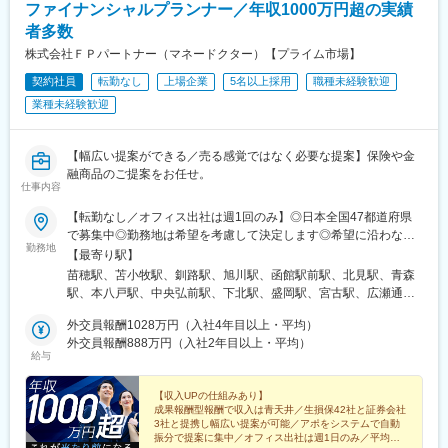
ファイナンシャルプランナー／年収1000万円超の実績
者多数
株式会社ＦＰパートナー（マネードクター）【プライム市場】
契約社員
転勤なし
上場企業
5名以上採用
職種未経験歓迎
業種未経験歓迎
【幅広い提案ができる／売る感覚ではなく必要な提案】保険や金
融商品のご提案をお任せ。
仕事内容
【転勤なし／オフィス出社は週1回のみ】◎日本全国47都道府県
で募集中◎勤務地は希望を考慮して決定します◎希望に沿わない
勤務地
転勤はありません＜本社＞■東京都台東区浅草橋1-1-8 FP浅草橋ビ
【最寄り駅】
ル・JR中央・総武線『浅草橋駅』西口出口より徒歩約2分・都営
苗穂駅、苫小牧駅、釧路駅、旭川駅、函館駅前駅、北見駅、青森
地下鉄浅草線『浅草橋駅』A2出口より徒歩約3分・JR総武線快速
駅、本八戸駅、中央弘前駅、下北駅、盛岡駅、宮古駅、広瀬通
『馬喰町駅』C3出口より徒歩約6分※受動喫煙防止対策（屋内全面
駅、新田駅(宮城県)、五橋駅、秋田駅、能代駅、羽後本荘駅、山形
禁煙）▼勤務地の詳細は以下をご確認ください
外交員報酬1028万円（入社4年目以上・平均）
駅、南長井駅、さくらんぼ東根駅、郡山駅(福島県)、いわき駅、福
外交員報酬888万円（入社2年目以上・平均）
島駅(福島県)、小見川駅、つくば駅、偕楽園駅、東宿郷駅、小山
給与
駅、西那須野駅、高崎駅、中央前橋駅、太田駅(群馬県)、大宮駅
(埼玉県)、川越駅、御花畑駅、南浦和駅、東松山駅、深谷駅、葭川
【収入UPの仕組みあり】
公園駅、京成成田駅、海浜幕張駅、船橋駅、柏駅、水道橋駅、末
成果報酬型報酬で収入は青天井／生損保42社と証券会社
広町駅(東京都)、馬喰町駅、吉祥寺駅、町田駅、自由が丘駅、立川
3社と提携し幅広い提案が可能／アポをシステムで自動
駅、京王八王子駅、岩本町駅、日本大通り駅、伊勢佐木長者町
振分で提案に集中／オフィス出社は週1日のみ／平均外