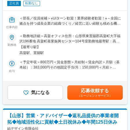
◎自身の提案が自治体の税収増に直結し、それが教育や子育てと
正社員
転勤なし
いった形で地域住民に還元される実感を味わえます。
◎経営陣の右腕として、会社の将来を左右する重要な意思決定に
参加できます。
＜部長／役員候補＞※UIターン歓迎！業界経験者歓迎！※～全国に
拠点を持つ成長企業の組織づくり／経営に近い経験も積める機会
変更の範囲：会社の定める業務
仕事内容
／ふるさと納税業務の支援／「人と地域をつなぐ」をコンセプト
に地域密着型の企業～
＜勤務地詳細＞高畠オフィス住所：山形県東置賜郡高畠町大字福
沢196番地 高畠町産業振興センター104号室勤務地最寄駅：高畠
■業務内容：
勤務地
駅受動喫煙対策：屋内全面禁煙変更の範囲：無
【最寄り駅】
部長候補として、経営戦略を人事の側面から具現化する全責任を
高畠駅、置賜駅
担います。
＜予定年収＞800万円＜賃金形態＞月給制＜賃金内訳＞月額（基
◇採用戦略の抜本的刷新と推進
本給）：383,000円その他固定手当/月：150,000円＜月給＞
自治体営業やマーケティング、エンジニアなど多岐にわたる専門
給与
533,000円＜昇給有無＞有＜残業手当＞無＜給与補足＞■その他固
職種の採用を強化。媒体運用に留まらず、ダイレクトリクルーテ
定手当：役職手当■賞与：年2回※決算賞与は業績による（前年度
ィングの徹底や採用ブランディング（広報）の強化により、自ら
支給実績あり）※賞与は試用期間終了後、所定の査定期間に在籍し
「優秀な層を惹きつける」仕組みを構築します。
ている方が対象賃金はあくまでも目安の金額であり、選考を通じ
応募依頼する
◇組織変革と理念の浸透（インナーブランディング）
気になる
て上下する可能性があります。月給(月額)は固定手当を含めた表記
（エージェントサービス）
組織の急拡大に伴う「部署間の壁」や「意識の乖離」を解消。地
です。
域創生への志を共有し、チーム一丸となって動ける組織文化を再
定義し、現場へ浸透させます。
◇成果と成長を最大化する評価制度の設計
【山形】営業・アドバイザー◆返礼品提供の事業者開
制度改正などの激しい環境変化に柔軟に対応しつつ、個人の成果
拓◆地域活性化に貢献◆土日祝休み◆年間125日休み
と成長を正当に評価する報酬・評価制度の再構築。社員が「挑戦
することにメリットを感じる」仕組みを作ります。
結デザイン有限会社