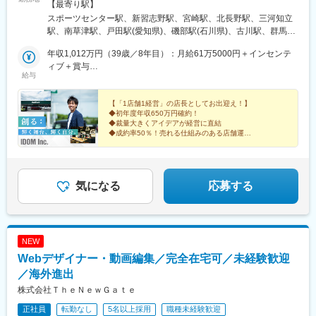
・その他：Slack, Jira, Miro, Figma, Redash
慮】全国47都道府県のガリバー直営店および事業所（将来的に海
【最寄り駅】
・AI/LLM：Claude Code, Roo Code, Claude Sonnet 4, OpenAI
外勤務のチャンスもあり）初期配属は相談可能！※受動喫煙対策：
スポーツセンター駅、新習志野駅、宮崎駅、北長野駅、三河知立
o1
あり※U・Iターン歓迎北海道東北（青森県・岩手県・宮城県・秋田
駅、南草津駅、戸田駅(愛知県)、磯部駅(石川県)、古川駅、群馬総
県・山形県・福島県）関東（東京都・神奈川県・千葉県・埼玉
社駅、比治山下駅、三島広小路駅、吉田駅(大阪府)、宮内駅(新潟
変更の範囲：会社の定める業務
県・茨城県・栃木県・群馬県）北陸・甲信越（富山県・石川県・
年収1,012万円（39歳／8年目）：月給61万5000円＋インセンテ
県)、豊川駅(大阪府)、木更津駅、東新庄駅、鶴田駅、南永山駅、
福井県・新潟県・山梨県・長野県）東海（愛知県・静岡県・岐阜
ィブ＋賞与
国見駅(宮城県)、尾上の松駅、てだこ浦西駅、本八戸駅、清水駅
給与
県・三重県）関西（大阪府・京都府・兵庫県・滋賀県・奈良県・
年収855万円（33歳／6年目）：月給53万1000円＋インセンティ
(静岡県)、東三日市駅、柳原駅(岩手県)、武蔵塚駅、湖山駅、天童
和歌山県）中国（広島県・岡山県・鳥取県・島根県・山口県）四
ブ＋賞与
南駅、沼ノ端駅、平成駅、偕楽園駅、草津駅(滋賀県)、高見ノ里
国（徳島県・香川県・愛媛県・高知県）九州（福岡県・熊本県・
【「1店舗1経営」の店長としてお出迎え！】
駅、小針駅、橋本駅(福岡県)、笹木野駅、和歌山市駅、佐賀駅、西
◆初年度年収650万円確約！
佐賀県・長崎県・大分県・宮崎県・鹿児島県・沖縄県）
若松駅、永山駅、小木津駅、土山駅、三島二日町駅、蛇田駅、附
◆裁量大きくアイデアが経営に直結
属中学前駅、五井駅、原市駅、喜多山駅(愛知県)、新川駅(北海
◆成約率50％！売れる仕組みのある店舗運営
◆定量・定性の両面で頑張りを評価
道)、宮前駅、南富山駅、日宇駅、山形駅、西岐阜駅、三条駅(香川
◆年間休日125日／有給休暇の日数拡大
県)、湯本駅、柏林台駅、古庄駅、東比恵駅、玉垣駅、塩釜口駅、
◆入社祝い金（50万円）
矢田駅(大阪府)、藤が丘駅(愛知県)、東福山駅、逢妻駅、六名駅、
山口駅(山口県)、宇和島駅、浦田駅(福岡県)、七尾駅、サンドーム
気になる
応募する
西駅、志布志駅、山ノ目駅、佐久平駅、宮町駅、宇部岬駅、南仙
台駅、磐田駅、南延岡駅、鳴海駅、三会駅、南松本駅、端野駅、
国分駅(鹿児島県)、花巻空港駅(東北本線)、鶴岡駅、河瀬駅、篠ノ
井駅、駒形駅、研究学園駅、下地駅、天竜川駅、二軒茶屋駅(鹿児
NEW
島県)、新前橋駅、南が丘駅、衣山駅、本川越駅、野々市駅(北陸鉄
Webデザイナー・動画編集／完全在宅可／未経験歓迎
道線)、東姫路駅、岡本駅(栃木県)、秋田駅、三日市駅、焼津駅、
越前開発駅、長府駅、小山駅、亀田駅、備前西市駅、帯広駅、日
／海外進出
向庄内駅、旭ケ丘駅(宮崎県)、荒川沖駅、金上駅、高田駅(長崎
株式会社ＴｈｅＮｅｗＧａｔｅ
県)、竪堀駅、羽倉崎駅、小中野駅、石原駅(埼玉県)、置賜駅、和
正社員
転勤なし
5名以上採用
職種未経験歓迎
泉中央駅、西那須野駅、北山形駅、安積永盛駅、郡山富田駅、西