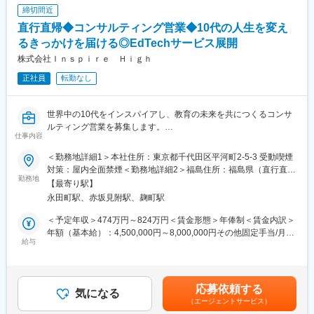
ます。
・売上規模：100億円を目標
締切間近
（具体的な業務内容）
・時価総額：300億円規模を目指す
直行直帰◆コンサルティング営業◆10代の人生を変え
・新規営業活動
・「沖縄発IT企業としての上場」を掲げ、全国展開を推進
・行政との連携
るきっかけを届ける◎EdTechサービス展開
上場を見据え、現在は中核事業である「ジョブアンテナ」の成長
・拠点立ち上げ
株式会社Ｉｎｓｐｉｒｅ Ｈｉｇｈ
を加速中。
・組織構成、立案
事業拡大と拠点展開に向け、社会的信頼の獲得＝IPO実現を重要戦
正社員
転勤なし
・予算策定
略としています。
・営業戦略の策定
・メンバー育成
変更の範囲：会社の定める業務
世界中の10代をインスパイアし、教育の未来を共につくるコンサ
ルティング営業を募集します。
※ご入社後は、ご自身もプレイヤーとして牽引・ご活躍いただきた
仕事内容
EdTechスタートアップの創業期メンバーとして、全国の中学・高
いと考えております。その後、仕組化、マネジメントへ比重を持
校へ新しい学びの選択肢を届ける挑戦をしませんか。
っていく想定です。
＜勤務地詳細1＞本社住所：東京都千代田区平河町2-5-3 受動喫煙
対策：屋内全面禁煙＜勤務地詳細2＞福島住所：福島県（直行直
■仕事内容
勤務地
■インタラクティブについて：
帰） 受動喫煙対策：屋内全面禁煙＜勤務地詳細3＞山形住所：山
【最寄り駅】
全国の中学・高校へ自社教育プログラムの提案から導入後の活用
沖縄発のインターネットベンチャー企業です。2022年からは「地
形県（直行直帰） 受動喫煙対策：屋内全面禁煙変更の範囲：会社
永田町駅、赤坂見附駅、麹町駅
支援、継続提案までを一貫して担当します。
域の可能性を解放する」をパーパスに定め、デジタルマーケティ
の定める事業所（リモートワーク含む）
・テレアポやセミナーで獲得したリードへのアプローチ、新規提
ング事業と人材事業を中核に地域に最適化した事業を生み出し、
＜予定年収＞474万円～824万円＜賃金形態＞年俸制＜賃金内訳＞
案
北海道および福岡、熊本をはじめ、新たな地域へとエリアを広げ
年額（基本給）：4,500,000円～8,000,000円その他固定手当/月：
・学校の教育理念や目標に基づいたヒアリングとコンサルティン
給与
着実に全国展開を進めています。
20,000円固定残業手当/月：102,746円～178,613円（固定残業時
グ
間45時間0分/月）超過した時間外労働の残業手当は追加支給＜月
・自社プロダクトを活用したソリューションの提案
額＞497,746円～865,279円（12分割）（一律手当を含む）＜昇給
・導入後の年間計画策定や授業企画などの活用支援
有無＞有＜残業手当＞有＜給与補足＞■昇給：年1回賃金はあくま
応募依頼する
・利用継続に向けた戦略策定および実行
気になる
でも目安の金額であり、選考を通じて上下する可能性がありま
（エージェントサービス）
す。月給(月額)は固定手当を含めた表記です。