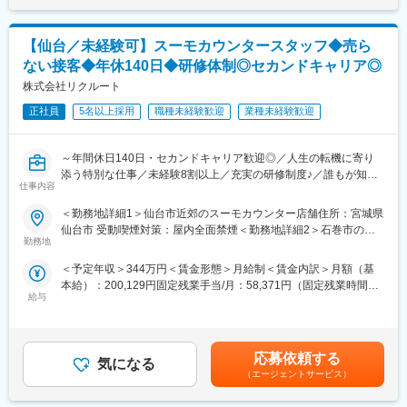
■業務イメージ
まずは学校現場の課題を深く理解することから始まります。
先生方と対話を重ね、10代の未来を描くパートナーとして信頼関
【仙台／未経験可】スーモカウンタースタッフ◆売ら
係を築きます。
ない接客◆年休140日◆研修体制◎セカンドキャリア◎
導入後は、現場での活用状況をモニタリングし、授業が円滑に進
むよう伴走します。
株式会社リクルート
オンラインツールを活用した効率的な営業スタイルを基本としつ
正社員
5名以上採用
職種未経験歓迎
業種未経験歓迎
つ、
必要に応じて直接訪問を行い、学校全体の教育改革を支援するダ
イナミズムを実感できる業務です。
～年間休日140日・セカンドキャリア歓迎◎／人生の転機に寄り
添う特別な仕事／未経験8割以上／充実の研修制度♪／誰もが知る
■所属組織：
仕事内容
大手リクルートで安定就業～
現在、営業組織は少数精鋭で構成されており、スピード感を持っ
＜勤務地詳細1＞仙台市近郊のスーモカウンター店舗住所：宮城県
て事業を推進しています。
「売上を追う接客ではなく、お客様に寄り添いたい方へ。」
仙台市 受動喫煙対策：屋内全面禁煙＜勤務地詳細2＞石巻市のス
メンバーは大手企業出身者や教育業界経験者など多様で、フルリ
満足度97.2％・累計47万件以上の実績を誇るSUUMOで、新しい
勤務地
ーモカウンター住所：宮城県石巻市 受動喫煙対策：屋内全面禁煙
モート環境ながらチャットやWeb会議でのコミュニケーションが
接客のかたちに挑戦しませんか？
＜勤務地詳細3＞名取市内のスーモカウンター住所：宮城県名取市
非常に活発です。
＜予定年収＞344万円＜賃金形態＞月給制＜賃金内訳＞月額（基
受動喫煙対策：屋内全面禁煙変更の範囲：会社の定める事業所
リーダー候補からメンバーまで、役割を越えて意見を出し合える
本給）：200,129円固定残業手当/月：58,371円（固定残業時間35
■採用背景
（リモートワーク含む）
フラットな社風です。
給与
時間0分/月）超過した時間外労働の残業手当は追加支給＜月給＞
SUUMOカウンター事業の拡大伴う体制強化のため、全国の店舗
家庭を持つメンバーも多く、互いにサポートし合う文化が根付い
258,500円（一律手当を含む）＜昇給有無＞有＜残業手当＞有＜
にて新たな仲間を募集しています。
ています。
給与補足＞■随時昇給あり/※年2回の査定あり＜年収例＞626万円
／入社8年目／月給44万3419円×12か月+賞与463万円／入社5年
■この仕事の魅力
応募依頼する
■魅力・やりがい
気になる
目／月給32万7960円×12か月+賞与344万円／入社1年目／月給25
・「売る接客」ではなく、人生の選択を支える提案
（エージェントサービス）
・営業組織の立ち上げという希少なフェーズに携わり、事業の基
万8500円×12か月+賞与賃金はあくまでも目安の金額であり、選考
・内勤・反響型（来店対応中心）
盤づくりに貢献できる
を通じて上下する可能性があります。月給(月額)は固定手当を含め
・1組あたり約2時間、じっくりお客様と向き合える接客スタイル