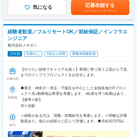
業成長を牽引していただきます。
橋駅、海老名駅(相鉄・小田急)、葭川公園駅、野田市駅、市川駅、
や能力を最大限に考慮して決定いたします。■給与改定 年1回（7
応募依頼する
支援先は、大手企業から注目のSaaS系スタートアップまで多岐に
工機前駅、中央前橋駅、西桐生駅、函館駅前駅、仙台駅(地下鉄)、
気になる
月）■賞与 年2回（6月・12月）※昨年支給実績2回■インセンティ
（エージェントサービス）
わたります。優良企業の成長に直結する支援ができ、社会に与え
曽根田駅、近鉄名古屋駅、大須観音駅、新豊橋駅、豊川稲荷駅、
ブ支給あり賃金はあくまでも目安の金額であり、選考を通じて上
るインパクトを感じられる点 が仕事の大きな魅力の一つです。
第一通り駅、新西金沢駅、西松本駅、新魚津駅、あすなろう四日
下する可能性があります。月給(月額)は固定手当を含めた表記で
市駅、上栄町駅、大阪梅田駅(阪神線)、大阪梅田駅(阪急線)、小路
す。
＜業務の流れ＞
駅、浅香駅、神戸駅(兵庫県)、三宮駅(神戸新交通)、西宮駅、山陽
経験者歓迎／フルリモートOK／前給保証／インフラエ
フィールドセールスが獲得した案件に対し、営業戦略の立案・実
姫路駅、八木西口駅、田中口駅、三本松口駅、電鉄出雲市駅、祇
ンジニア
行・改善を一貫して支援します。
園駅(福岡県)、西鉄福岡駅、五島町駅、熊本駅前駅、鹿児島駅前
※担当件数は1人あたり5件程度を想定
駅、谷山駅(指宿枕崎線)、美栄橋駅、新宿西口駅、反町駅、羽田空
株式会社メタゼン
1）役員層・営業責任者と事業・営業課題や目指す姿をディスカッ
港第２ターミナル駅(東京モノレール・ＡＮＡ利用)、西武新宿駅、
正社員
転勤なし
5名以上採用
業種未経験歓迎
ション
バスセンター前駅、青葉通一番町駅、日吉町駅、三島田町駅、七
2）営業戦略や計画を策定し、施策の提案
ツ屋駅、地鉄ビル前駅、福井駅(福井県)、大阪難波駅、猿猴橋町
3）成果を分析し、改善案や新たな施策を継続的に提案
駅、西川緑道公園駅、花畑町駅、東新宿駅、高島町駅、県庁前駅
【やりたい技術でキャリアを描く】希望に寄り添う上流から下流
4）長期的な伴走を通じて、顧客の事業成長に貢献
(千葉県)、市川真間駅、東宿郷駅、北１２条駅、松風町駅、仙台
までのインフラプロジェクトをお任せします。
駅、電鉄富山駅、末広町駅(富山県)、大阪駅、高速神戸駅、三宮駅
仕事内容
＜3つのコースからキャリア選択可能！＞
(神戸市営)、阪神国道駅、畝傍駅、南堀端駅、二本木口駅、桜島桟
◆東京・神奈川・埼玉・千葉区を中心とした全国各地のITプロジ
■早期でリーダーへ挑戦：入社1年未満でも、挑戦する意思と実績
橋通駅、上塩屋駅、旭橋駅
ェクト先※勤務地は希望を考慮します。※転居を伴う転勤はありま
次第でチームリーダーに挑戦可能。
勤務地
せん。※すべて徒歩10分以内の駅チカオフィスです。※フルリモー
■プレイヤーとしてエキスパートを目指す：案件成果に応じて報酬
【最寄り駅】
ト・在宅勤務はプロジェクトによって異なります。
が還元される制度があり、成果次第で年収1000万円以上を目指せ
市ケ谷駅
ます。営業のエキスパートとして顧客に向き合い続けたい方に最
☆経験がある方は、現職・前職給与を考慮します。☆明確な評価
適なコースです。
制度あり。個人の頑張りに応じて評価します。◆月給30万円以上
■適性に応じてジョブチェンジ：成果・適性に応じてマーケター /
給与
＋賞与年2回＋各種手当（想定年収400万円）※経験・スキルなど
フィールドセールス など別職種へのチャレンジも可能です。
を考慮し決定します。※上記金額には一律支給の住宅手当2万円を
＜実例＞