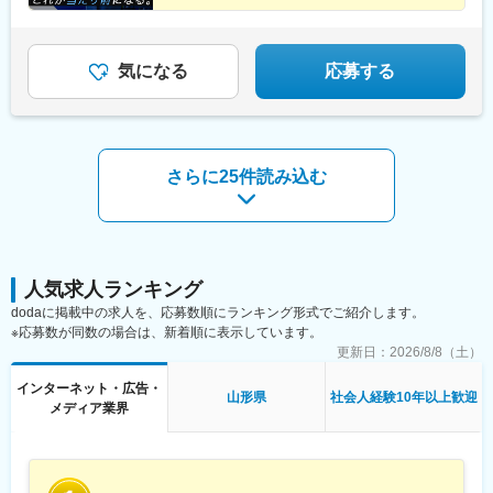
交員報酬年額1028万円（入社4年目）
駅、藤沢駅、平塚駅、沼津駅、高島町駅、馬車道駅、みなとみら
（証券商品は外務員登録者限定）
い駅、新潟駅、長岡駅、西新発田駅、春日山駅、甲府駅、市役所
前駅(長野県)、信濃荒井駅、電気ビル前駅、北鉄金沢駅、仁愛女子
高校駅、敦賀駅、西岐阜駅、高山駅、多治見駅、新静岡駅、富士
気になる
応募する
駅、第一通り駅、駅前駅、久屋大通駅、尾張一宮駅、津新町駅、
近鉄四日市駅、草津駅(滋賀県)、彦根駅、島ノ関駅、烏丸御池駅、
本町駅、北新地駅、旧居留地・大丸前駅、貿易センター駅、姫路
駅、手柄駅、新大宮駅、和歌山市駅、鳥取駅、松江駅、電鉄出雲
市駅、岡山駅前駅、銀山町駅、福山駅、袋町駅、新山口駅、徳山
さらに25件読み込む
駅、徳島駅、阿南駅、片原町駅(香川県)、松山市駅、丸亀駅、はり
まや橋駅、博多駅、小倉駅(福岡県)、東比恵駅、通谷駅、西鉄久留
米駅、佐賀駅、平和公園駅、佐世保中央駅、水道町駅、大分駅、
中津駅(大分県)、宮崎駅、高見馬場駅、隼人駅、美栄橋駅、バスセ
ンター前駅、函館駅、弘前駅、青葉通一番町駅、愛宕橋駅、長井
駅、駅東公園前駅、前橋駅、西武秩父駅、栄町駅(千葉県)、成田
人気求人ランキング
駅、京成船橋駅、九段下駅、上野広小路駅、馬喰横山駅、九品仏
dodaに掲載中の求人を、応募数順にランキング形式でご紹介します。
駅、立川北駅、八王子駅、神田駅(東京都)、石川町駅、関内駅、新
※応募数が同数の場合は、新着順に表示しています。
高島駅、大庭駅、新富町駅(富山県)、福井城址大名町駅、遠州病院
更新日：
2026/8/8（土）
駅、駅前大通駅、栄町駅(愛知県)、あすなろう四日市駅、石場駅、
京都市役所前駅、心斎橋駅、東梅田駅、元町駅(兵庫県)、三宮・花
インターネット・広告・
山形県
社会人経験10年以上歓迎
時計前駅、山陽姫路駅、岡山駅、稲荷町駅(広島県)、中電前駅、眉
メディア業界
山ロープウェイ山麓駅、高松築港駅、堀詰駅、西小倉駅、東中間
駅、花畑駅、原爆資料館駅、中佐世保駅、通町筋駅、加治屋町
駅、牧志駅、市役所前駅(北海道)、勾当台公園駅、宮城野通駅、宇
都宮駅東口駅、秩父駅、千葉中央駅、東海神駅、神保町駅、湯島