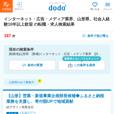
会員登録
ログイン
気になる
メニュー
インターネット・広告・メディア業界、山形県、社会人経
験10年以上歓迎
の転職・求人検索結果
187
条件で並び替え
件
現在の検索条件
[勤務地]山形県 [業種]インターネット・広告・メディア業界 [詳細条件](募集・採用情報)社会人経験10年以上歓迎
新着求人をいつでもチェック
条件の変更
この条件を保存
山形県
のみで募集中
【山形】営業・新規事業企画部長候補◆ふるさと納税
業務を支援し、寄付額UPで地域貢献
結デザイン有限会社