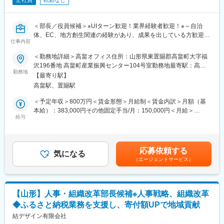
正社員
転勤なし
＜部長／役員候補＞※UIターン歓迎！業界経験者歓迎！※～自治
体、EC、地方創生関連の経験があり、成果を出している方歓迎／
仕事内容
地域に直接貢献／経営に近い経験も積める機会／ふるさと納税業
務の支援／「人と地域をつなぐ」をコンセプトに地域密着型の企
＜勤務地詳細＞高畠オフィス住所：山形県東置賜郡高畠町大字福
業～
沢196番地 高畠町産業振興センター104号室勤務地最寄駅：高畠
勤務地
駅受動喫煙対策：屋内全面禁煙変更の範囲：無
【最寄り駅】
■業務内容：
高畠駅、置賜駅
◇自治体への提案
契約自治体様と連携し、寄付額を拡大させるための提案を行うと
＜予定年収＞800万円＜賃金形態＞月給制＜賃金内訳＞月額（基
ともに、制度改正等の外部環境の変化に即応し、持続可能な運用
本給）：383,000円その他固定手当/月：150,000円＜月給＞
体制を構築
給与
533,000円＜昇給有無＞有＜残業手当＞無＜給与補足＞■その他固
◇地域資源の価値最大化
定手当：役職手当■賞与：年2回※決算賞与は業績による（前年度
地元の特産品や観光資源を掘り起こし、寄附者へ響く訴求方法
支給実績あり）※賞与は試用期間終了後、所定の査定期間に在籍し
（紹介文・構成・写真）を戦略的に企画
ている方が対象賃金はあくまでも目安の金額であり、選考を通じ
応募依頼する
◇組織運営
気になる
て上下する可能性があります。月給(月額)は固定手当を含めた表記
（エージェントサービス）
部門責任者として、数値管理のみならず、社員の能力向上やチー
です。
ム全体の士気向上
◇収益の多角化に向けた新事業
ふるさと納税を入り口とした、交流人口の拡大や特産品の販路拡
【山形】人事・組織改革部長候補※人事戦略、組織改革
張など、地域経済に貢献する新たな収益基盤を確立
◆ふるさと納税業務を支援し、寄付額UPで地域貢献
■当ポジションの魅力：
結デザイン有限会社