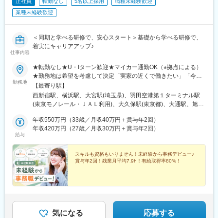
垣駅、津駅、近鉄四日市駅、津新町駅、鈴鹿市駅、播磨駅、草津
正社員
転勤なし
5名以上採用
職種未経験歓迎
駅(滋賀県)、大津駅、南草津駅、彦根駅、長浜駅、西梅田駅、梅田
業種未経験歓迎
駅(地下鉄)、布施駅、堺市駅、ハーバーランド駅、三ノ宮駅、西宮
駅(ＪＲ線)、手柄駅、奈良駅、近鉄奈良駅、大和西大寺駅、大和八
木駅、和歌山駅、和歌山市駅、後藤駅、弓ケ浜駅、鳥取駅、松江
＜同期と学べる研修で、安心スタート＞基礎から学べる研修で、
駅、出雲市駅、山口駅(山口県)、下関駅、徳島駅、佐古駅、阿南
着実にキャリアアップ♪
駅、高松駅(香川県)、丸亀駅、綾川駅、松山駅(愛媛県)、今治駅、
仕事内容
博多駅、天神駅、小倉駅(福岡県)、久留米駅、原田駅(福岡県)、行
★転勤なし★U・Iターン歓迎★マイカー通勤OK（※拠点による）
橋駅、南行橋駅、長崎駅(長崎県)、長崎駅前駅、大分駅、賀来駅、
★勤務地は希望を考慮して決定「実家の近くで働きたい」「今の
西大分駅、熊本駅、南宮崎駅、都城駅、鹿児島駅、谷山駅(鹿児島
勤務地
生活圏を変えたくない」そんな希望も相談OKです。地元に戻って
【最寄り駅】
市電)、那覇空港駅(鉄道)、県庁前駅(沖縄県)、おもろまち駅、都庁
の就職・転職も応援します！生活スタイルが変わって、勤務エリ
西新宿駅、横浜駅、大宮駅(埼玉県)、羽田空港第１ターミナル駅
前駅、神奈川駅、羽田空港第１・第２ターミナル駅(京急)、新大久
アを変えたいという相談も可能です！■北海道・東北：北海道・青
(東京モノレール・ＪＡＬ利用)、大久保駅(東京都)、大通駅、旭川
保駅、さっぽろ駅、広瀬通駅、宇都宮駅東口駅、金沢駅、市役所
森・岩手・秋田・宮城・山形・福島■北関東：茨城・群馬・栃木■
駅、勾当台公園駅、郡山駅(福島県)、水戸駅、高崎駅、宇都宮駅、
前駅(長野県)、桜橋駅(富山県)、東梅田駅、なんば駅(地下鉄)、岡
南関東：東京・神奈川・埼玉・千葉■中部：岐阜・愛知・静岡・石
年収550万円（33歳／月収40万円＋賞与年2回）
亀島駅、新浜松駅、新潟駅、新静岡駅、三島広小路駅、北鉄金沢
山駅前駅、市役所前駅(愛媛県)、片原町駅(香川県)、熊本城・市役
川・新潟・長野・富山・福井・三重■近畿：滋賀・大阪・兵庫・奈
年収420万円（27歳／月収30万円＋賞与年2回）
駅、長野駅、電気ビル前駅、福井駅、北新地駅、姫路駅、なんば
所前駅、新宿御苑前駅、要町駅、京王八王子駅、立川南駅、平沼
給与
良・和歌山■中国・四国：鳥取・島根・岡山・広島・山口・徳島・
駅(南海線)、広島駅、岡山駅、米子駅、松山市駅、高松築港駅、天
橋駅、海老名駅(相鉄・小田急)、葭川公園駅、野田市駅、市川駅、
香川・愛媛■九州：福岡・長崎・大分・熊本・宮崎・鹿児島・沖縄
神南駅、眉山ロープウェイ山麓駅、浦添前田駅、通町筋駅、宮崎
工機前駅、中央前橋駅、西桐生駅、函館駅前駅、仙台駅(地下鉄)、
スキルも資格もいりません！未経験から事務デビュー♪
駅、渋谷駅、新宿駅、新宿三丁目駅、池袋駅、吉祥寺駅、町田
曽根田駅、近鉄名古屋駅、大須観音駅、新豊橋駅、豊川稲荷駅、
賞与年2回！残業月平均7.9h！有給取得率80%！
駅、八王子駅、立川駅、新横浜駅、川崎駅、座間駅、相模原駅、
第一通り駅、新西金沢駅、西松本駅、新魚津駅、あすなろう四日
藤沢駅、海老名駅(相模線)、浦和駅、さいたま新都心駅、川口駅、
市駅、上栄町駅、大阪梅田駅(阪神線)、大阪梅田駅(阪急線)、小路
上尾駅、新座駅、熊谷駅、春日部駅、千葉中央駅、千葉みなと
駅、浅香駅、神戸駅(兵庫県)、三宮駅(神戸新交通)、西宮駅、山陽
駅、柏駅、松戸駅、愛宕駅(千葉県)、国府台駅、つくば駅、勝田
姫路駅、八木西口駅、田中口駅、三本松口駅、電鉄出雲市駅、祇
駅、伊勢崎駅、前橋駅、世良田駅、桐生駅、栃木駅、小山駅、札
園駅(福岡県)、西鉄福岡駅、五島町駅、熊本駅前駅、鹿児島駅前
幌駅、函館駅、小樽駅、千歳駅(北海道)、青森駅、一ノ関駅、遠野
駅、谷山駅(指宿枕崎線)、美栄橋駅、新宿西口駅、反町駅、羽田空
気になる
応募する