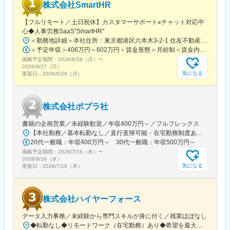
株式会社SmartHR
駅、小伝馬町駅、仲御徒町駅、奥沢駅、立川南駅、秋葉原駅、日
ノ出町駅、横浜駅、桜木町駅、桜橋駅(富山県)、福井駅、新浜松
【フルリモート／土日祝休】カスタマーサポート※チャット対応中
駅、新豊橋駅、栄駅(愛知県)、大津駅、丸太町駅(京都市営)、四ツ
心◆人事労務SaaS”SmartHR"
橋駅、大阪梅田駅(阪神線)、神戸三宮駅(阪急・神戸高速)、田町駅
＜勤務地詳細＞本社住所：東京都港区六本木3-2-1 住友不動産六本木グランドタワー勤務地最寄駅：東京メトロ南北線／六本木一丁目駅受動喫煙対策：屋内全面禁煙変更の範囲：会社の定める事業所（リモートワーク含む）
(岡山県)、松川町駅、本通駅、瓦町駅、南堀端駅、デンテツターミ
＜予定年収＞406万円～602万円＜賃金形態＞月給制＜賃金内訳＞月額（基本給）：212,480円～315,200円その他固定手当/月：5,000円固定残業手当/月：77,520円～114,800円（固定残業時間45時間0分/月）超過した時間外労働の残業手当は追加支給＜月給＞295,000円～435,000円（一律手当を含む）＜昇給有無＞有＜残業手当＞有賃金はあくまでも目安の金額であり、選考を通じて上下する可能性があります。月給(月額)は固定手当を含めた表記です。
ナルビル前駅、平和通駅、大橋駅(長崎県)、佐世保駅、九品寺交差
掲載予定期間：
点駅、甲東中学校前駅、県庁前駅(沖縄県)
2026/6/29（月）
〜
2026/9/27（日）
気になる
更新日：
2026/6/29（月）
株式会社ポプラ社
書籍の企画営業／未経験歓迎／年収400万円～／フルフレックス
【本社勤務／基本転勤なし／直行直帰可能・在宅勤務制度あり】東京都品川区西五反田3丁目5番8号 JR目黒MARCビル12階（都営浅草線・JR山手線「五反田駅」より徒歩10分）※宿泊を伴う出張が発生する場合があります
20代一般職：年収400万円～ 30代一般職：年収500万円～
掲載予定期間：
2026/7/16（木）
〜
2026/9/16（水）
気になる
更新日：
2026/7/16（木）
株式会社ハイヤーフォース
データ入力事務／未経験から専門スキルが身に付く／残業ほぼなし
◆転勤なし◆リモートワーク（在宅勤務）あり◆希望を最大限に考慮◆Uターン・Iターン歓迎東京23区を中心とした首都圏（東京・神奈川・千葉・埼玉など）の各プロジェクト先◎未経験の方は東京本社での研修あり＜プロジェクト先＞■東京23区内千代田・中央・港・新宿・文京・台東・墨田・江東・品川・目黒・大田・世田谷・渋谷・中野・杉並・豊島・北・荒川・板橋・練馬・足立・葛飾・江戸川 等■神奈川横浜・川崎・相模原・横須賀・平塚・茅ヶ崎・大和・厚木 等■千葉舞浜 等■埼玉さいたま市・和光 等▼東京本社東京都目黒区東山3-22-3 3F▼代官山オフィス東京都渋谷区代官山町20-23 フォレストゲート代官山3F▼渋谷オフィス東京都渋谷区道玄坂1-19-2 スプラインビル8F└1階のエイベックスグループが目印▼大阪オフィス大阪府大阪市北区大深町3-40 グランフロント大阪26F▼名古屋オフィス愛知県名古屋市中区錦2-7-7 プラウドタワー23F※千葉・滋賀にサテライトオフィス開設済み※札幌・仙台・福岡へも展開予定◆アクセスプロジェクト先による