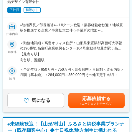
結デザイン有限会社
■業務詳細：
正社員
転勤なし
◇自治体様との面談、連携
◇既存事業者様との折衝、連携
◇返礼品の企画、提案
※統括課長／部長候補※～UIターン歓迎！業界経験者歓迎！地域貢
◇返礼品提供事業者様の新規開拓
献を推進する企業／事業拡大に伴う事業所の増加～
◇マーケティング
仕事内容
■採用の背景：
＜勤務地詳細＞高畠オフィス住所：山形県東置賜郡高畠町大字福
■配属先情報：
当社は全国の自治体様のふるさと納税業務を総合的にサポートし
沢196番地 高畠町産業振興センター104号室勤務地最寄駅：高畠
6名（20代～30代）で構成されています。
ており、事業は年々成長を遂げています。組織体制の強化とさら
勤務地
駅受動喫煙対策：屋内全面禁煙変更の範囲：無
【最寄り駅】
なる事業拡大を目指し、この度、リーダーシップを発揮し組織を
■働き方／福利厚生：
高畠駅、置賜駅
牽引していただける経験豊富なリーダーを増員することにいたし
◇残業について
ました。地域貢献をミッションとする当社で、その意義を実感し
＜予定年収＞650万円～750万円＜賃金形態＞月給制＜賃金内訳＞
ふるさと納税の特性上、11月～1月が繁忙期で残業が増え、休日
ながらチームを導いていただける方をお待ちしています。
月額（基本給）：284,000円～350,000円その他固定手当/月：
出勤を要請する場合もございます。現在、残業の削減に向け、業
給与
150,000円＜月給＞434,000円～500,000円＜昇給有無＞有＜残業
務効率化を図っています。
■業務の概要：
手当＞有＜給与補足＞■給与：民間企業でのふるさと納税に関する
◇本社研修について（本社勤務以外）
私たちの使命は、委託を受けた自治体様への寄附を増やし、地域
マネジメント・リーダー経験（1年以上優遇）、自治体でふるさと
1ヶ月程度本社（島原）へ研修に来ていただく場合がございます。
の産業を活性化することです。この目標を達成するためには、地
納税や地方創生業務で主担当の経験がある方は優遇■賞与：年2回
研修中は社宅をご利用いただけます。
応募依頼する
域の事業者様との緊密な協力関係が不可欠です。あなたには、こ
気になる
（前年度実績：3ヶ月）※決算賞与は業績による（前年度支給実績
◇充実した福利厚生
（エージェントサービス）
うした事業者様との信頼関係を構築し、返礼品の魅力を効果的に
あり）※賞与は試用期間終了後、所定の査定期間に在籍している方
服装・髪色自由、書籍購入リクエスト、1時間単位での有給休暇取
アピールする役割を担っていただきます。リーダーとして各拠点
が対象賃金はあくまでも目安の金額であり、選考を通じて上下す
得が可能です。
のメンバーを指導し、事業推進に向けた戦略を立案・実行してい
る可能性があります。月給(月額)は固定手当を含めた表記です。
ただくことを期待しています。
変更の範囲：会社の定める業務
※未経験歓迎！【山形/村山】ふるさと納税事業プランナ
ー（既存顧客中心）◆土日祝休/地方創生に携われる
■具体的な業務内容：