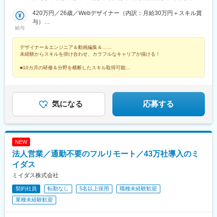
実施中（プロジェクトによる）※一部フルリモートあり★Ｕ＆Ｉタ
鹿島神宮駅、新宮中央駅、電鉄黒部駅、次郎丸駅、長沼駅(静岡
高島駅、金沢駅、辛島町駅、烏丸駅、長野駅、三宮・花時計前
ーン歓迎★転居を伴う転勤なし★受動喫煙対策：屋内全面禁煙ま
420万円／26歳／Webデザイナー（内訳：月給30万円＋スキル賞
県)、宇宿一丁目駅、萱町六丁目駅、野々市工大前駅、勝田台駅、
駅、松山市駅、高松駅(香川県)、近鉄四日市駅、札幌駅、バスセン
たは分煙（プロジェクトによる）★駐車場あり・マイカー通勤
与）
ひこね芹川駅、熊西駅、電鉄出雲市駅、灘駅、杁ケ池公園駅、広
ター前駅、大通駅、北１２条駅、あおば通駅、宮城野通駅、東仙
給与
OK（プロジェクトによる）
800万円／29歳／UI/UX・フルスタックデザイナー
電本社前駅、さくら夙川駅、南荒子駅、脇田駅、押野駅、春日野
台駅、勾当台公園駅、長町南駅、東北福祉大前駅、大河原駅(宮城
道駅(阪神線)
県)、泉中央駅、連坊駅、寺尾駅、群馬総社駅、前橋大島駅、東武
デザイナー＆エンジニア＆動画編集＆……
和泉駅、西小泉駅、城東駅、新伊勢崎駅、小山駅、刈谷駅、藤川
未経験からスキルを掛け合わせ、カラフルなキャリアが描ける！
駅、二川駅、吉良吉田駅、多屋駅、神領駅、楽田駅、国際センタ
ー駅、市役所前駅(広島県)、西新駅、博多駅、天神駅、櫛田神社前
■10カ月の研修＆分野を横断したスキル取得可能
■健康経営優良法人や成長企業ランキングなど受賞多数
駅、神奈川駅、井土ケ谷駅、みなとみらい駅、太田駅(群馬県)、安
■シンガポールにも進出予定！海外案件も挑戦可能！
中駅、井野駅(群馬県)、常陸多賀駅、阿字ケ浦駅、赤塚駅、鶴舞
駅、平田町駅、今池駅(愛知県)、天神川駅、立町駅、天神南駅、五
郎丸駅、熊西駅、堺筋本町駅、中崎町駅、天満橋駅、心斎橋駅、
気になる
応募する
北新地駅、相川駅、新大阪駅、上新庄駅、萩原天神駅、播磨高岡
駅、中央市場前駅、甲子園駅、井原里駅、綾川駅、東池袋駅、中
野坂上駅、渋谷駅、東日本橋駅、学芸大学駅、神谷町駅、西新宿
駅、初石駅、六本木駅、高円寺駅、大山駅(東京都)、日吉駅(神奈
NEW
川県)、北品川駅、豊洲駅、新川崎駅、白山駅(東京都)、汐留駅、
法人営業／通勤不要のフルリモート／43万社導入のミ
芝公園駅、広尾駅、東銀座駅、竹芝駅、御成門駅、白金高輪駅、
銀座駅、有楽町駅、信濃吉田駅、朝陽駅、桐原駅(長野県)、川中島
イダス
駅、屋代高校前駅、城下駅(長野県)、岩村田駅、佐久平駅、広丘
ミイダス株式会社
駅、茅野駅、安茂里駅、中野松川駅、須坂駅、南高田駅、鷲津
契約社員
転勤なし
5名以上採用
職種未経験歓迎
駅、高塚駅、てだこ浦西駅、赤嶺駅、那覇空港駅(鉄道)、おもろま
ち駅、首里駅、二島駅、花畑町駅、南宮崎駅、宮崎駅、日向新富
業種未経験歓迎
駅、宮崎神宮駅、蓮ケ池駅、南延岡駅、高見橋駅、鹿児島中央駅
前駅、脇田駅、近鉄名古屋駅、大阪梅田駅(阪急線)、浜松駅、県庁