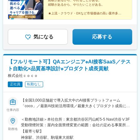
含みます。※残業代は全額支給※試用期間6ヵ月あり（期間中は月
経験があるから、やれることがある。
26歳でエンSXへ中途入社した社員は、1年間の成果が評価され、
経験があるから、やりたいことがある。
給28万円以上で、その他の待遇に変更なし）【年収例】年収450
現在はフィールドセールスとして、営業支援を求める顧客の最初
万円（経験2年入社）年収750万円（経験3年入社）年収1100万円
の接点を担う役割にジョブチェンジし、活躍しています。
★上流・クラウド・DXなど市場価値の高い案件多数
（経験5年入社）
★希望に応じたプロジェクトを選択OK
★前給保証／初年度から大幅収入アップ可能
■当社について：
★フルリモート、年休125日、基本定時退社
2021年にエンの新規事業としてスタートし、2024年に法人として
設立されたセールスメソッドによる業績向上支援領域のベンチャ
気になる
応募する
ー企業です。長年培ってきた様々な業界へのBtoB営業ノウハウを
活用した支援を強みとしています。
変更の範囲：会社の定める業務
【フルリモート可】QAエンジニア※AI接客SaaS／テス
ト自動化×品質基準設計※プロダクト成長貢献
株式会社ｃｏｃｏ
正社員
転勤なし
【全国3,000店舗超で導入拡大中のAI接客プラットフォーム
「coco」／最新AI技術活用環境／裁量大きくプロダクト成長に貢
仕事内容
献】
＜勤務地詳細＞本社住所：東京都渋谷区円山町5-5 Navi渋谷Ⅴ3F
■業務内容：
受動喫煙対策：屋内全面禁煙変更の範囲：会社の定める事業所
当社が提供するAI接客プラットフォーム「coco」のQA/SETエンジ
勤務地
（リモートワーク含む）
【最寄り駅】
ニアとして、プロダクト品質の向上やQAプロセスの設計・改善を
神泉駅、渋谷駅、駒場東大前駅
主導します。単なるテスト実行に留まらず、開発やビジネスサイ