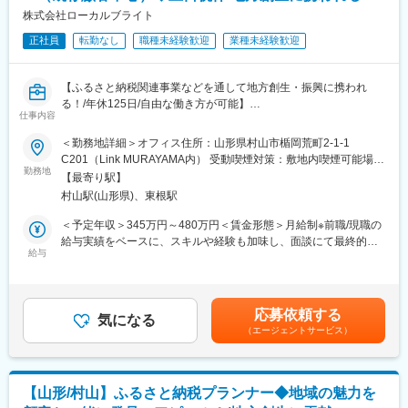
◇自治体様との面談や連携、調整
株式会社ローカルブライト
◇既存事業者様との調整や協力
正社員
転勤なし
職種未経験歓迎
業種未経験歓迎
◇返礼品の企画立案および提案
◇新規返礼品提供事業者の開拓
◇マーケティング戦略の立案と実行
【ふるさと納税関連事業などを通して地方創生・振興に携われ
◇各拠点のメンバーの指導および教育
る！/年休125日/自由な働き方が可能】
◇チーム全体のパフォーマンス向上と目標達成のためのリーダー
仕事内容
シップ発揮
■魅力
＜勤務地詳細＞オフィス住所：山形県村山市楯岡荒町2-1-1
・ふるさと納税事業を通して地域の魅力を発見、ブラッシュアッ
C201（Link MURAYAMA内） 受動喫煙対策：敷地内喫煙可能場所
■配属先の情報：
プし地域振興に貢献することができます！
勤務地
あり変更の範囲：無
現在、20代から30代のメンバー6名で構成されています。リーダ
【最寄り駅】
・営業未経験でも活躍している社員多数！顧客の課題を抽出する
ーとして、これらのメンバーをまとめ、組織の成長を推進してい
村山駅(山形県)、東根駅
ことが重要なポジションのため、傾聴力がある方が活躍していま
ただきます。
す！
＜予定年収＞345万円～480万円＜賃金形態＞月給制※前職/現職の
給与実績をベースに、スキルや経験も加味し、面談にて最終的な
■働き方および福利厚生：
■仕事内容：
給与
条件を決定いたします。＜賃金内訳＞月額（基本給）：230,000
◇残業について
ふるさと納税支援事業、デザイン・ディレクション、デジタル推
円～320,000円＜月給＞230,000円～320,000円＜昇給有無＞有＜
ふるさと納税の特性上、11月から1月が特に繁忙期となり、残業
進事業などの事業を展開する同社にて、自治体や返礼品事業者へ
残業手当＞有＜給与補足＞賞与：あり昇給：あり賃金はあくまで
や休日出勤が増える場合があります。現在、業務効率化に取り組
のコンサルティングを通じて、ふるさと納税事業の成長を支援す
も目安の金額であり、選考を通じて上下する可能性があります。
み、残業の削減を図っています。
応募依頼する
るプランニング業務に従事いただきます。
気になる
月給(月額)は固定手当を含めた表記です。
◇本社研修について（本社勤務以外）
（エージェントサービス）
本社（島原）で約1ヶ月間の研修を行うことがあります。その際に
<具体的な業務内容>
は社宅を利用いただけます。
・基本的な事業者対応
◇充実した福利厚生
返礼品出品（基本フローに沿って返礼品出品まで対応）
服装や髪色の自由、書籍購入のリクエスト制度、1時間単位での有
【山形/村山】ふるさと納税プランナー◆地域の魅力を
事業者との連絡、返礼品に関する打ち合わせ、出荷に伴う各種
給取得が可能です。