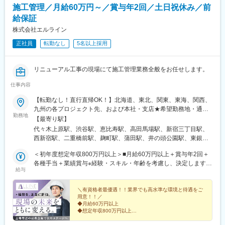
施工管理／月給60万円～／賞与年2回／土日祝休み／前
の営業
＜クライアント対応＞
・ただ枠を売るという性質のものではなく、大学の学生募集コン
お客様と住宅会社間のコミュニケーション支援
給保証
サルティング、デジタルマーケティングコンサルティング的な側
ご成約に至らなかった理由の共有・改善提案
株式会社エルライン
面の強い営業
・出張の頻度は月に2回程度
正社員
転勤なし
5名以上採用
■研修フォロー体制
・ 入社後：座学研修
■ポジション魅力：
・入社1～2か月：先輩同席、研修動画、ロールプレイング
リニューアル工事の現場にて施工管理業務全般をお任せします。
（1）成果に応じた高い昇給実績
・入社3か月以降：先輩同席のもと接客デビュー
・全営業メンバーの平均昇給額：61万7000円（年間昇給率
※独り立ち後も、役職・スキルに応じた研修があり安心です♪
仕事内容
+9.1%）※
・上位30%の営業メンバーの平均昇給額：110万円（年間昇給率
【転勤なし！直行直帰OK！】北海道、東北、関東、東海、関西、
+14.7%）※
変更の範囲：会社の定める業務
九州の各プロジェクト先、および本社・支店★希望勤務地・通勤
・全体として、成果を挙げた人は適切に昇給する会社です
勤務地
時間を考慮します。★転勤なし・直行直帰OK★U・Iターン歓迎！
【最寄り駅】
（2）コンサルティング営業としての企画力/営業力を磨ける
住宅手当あり▼プロジェクト先■北海道（北海道）■東北（宮城）
代々木上原駅、渋谷駅、恵比寿駅、高田馬場駅、新宿三丁目駅、
・大学の広報予算が数億円規模と大きく、提案できるソリューシ
■関東（東京、埼玉、千葉、神奈川など）■東海（愛知）■関西
西新宿駅、二重橋前駅、麹町駅、蒲田駅、井の頭公園駅、東銀座
ョンの幅が広いため、 コンサルティング営業としての企画力や営
（大阪）■九州（福岡）▼本社東京都品川区東品川2-1-11 ハーバ
駅、日暮里駅(舎人ライナー)、都電雑司ケ谷駅、平井駅(東京都)、
業力を磨くことができます。
ープレミアムビル5階▼支店・営業所■札幌営業所北海道札幌市白
＜初年度想定年収800万円以上＞■月給60万円以上＋賞与年2回＋
船堀駅、押上駅、木場駅(東京都)、清澄白河駅、有楽町駅、豊洲
（3）高校生の未来の選択肢を広げるやりがい
石区本通南3-2-8 島田ビル5階■東北支店宮城県仙台市泉区泉中央
各種手当＋業績賞与※経験・スキル・年齢を考慮し、決定します。
駅、南砂町駅、三田駅(東京都)、森下駅(東京都)、高輪台駅、新木
・大学の学生募集広報の支援は、高校生の進路選択の支援でもあ
給与
1-13-4 泉エクセルビル３階■関西支店大阪府枚方市大字尊延寺
※上記の金額にはみなし残業代（月45時間分／16万9482円）を含
場駅、北千住駅、大崎駅、国分寺駅、東京ビッグサイト駅、亀戸
ります。進路選択という人生の大きな岐路に立つ高校生の未来の
2993-2■名古屋営業所愛知県名古屋市東区葵1-14-13アーク新栄ビ
みます。超過分は別途支給します。※前職給与保証について：年
駅、テレコムセンター駅、六本木駅、田町駅(東京都)、白金高輪
選択肢を広げるというやりがいがあります。
ル10階■九州営業所福岡県福岡市中央区天神4-1-28天神リベラ703
齢、経験、能力、適性を考慮して、支給額を決定します。＜資格
＼有資格者最優遇！！業界でも高水準な環境と待遇をご
駅、高輪ゲートウェイ駅、神谷町駅、外苑前駅、国立駅、南新宿
用意！！／
保有者の年収例＞1100万円／１級建築施工管理技士1100万円／１
駅、初台駅、千駄ケ谷駅、曙橋駅、国立競技場駅、四谷三丁目
◆月給60万円以上
※2024年度→2025年度における昇給額を集計。なお、一時的なイ
級建築士
駅、西荻窪駅、富士見ケ丘駅、荻窪駅、神保町駅、淡路町駅、市
◆想定年収800万円以上
ンセンティブではなく昇給です。
◆年間休日120日／完全週休2日制（土日祝）
ケ谷駅、九段下駅、上野御徒町駅、昭和島駅、池上駅、糀谷駅、
◆残業は月20h以内