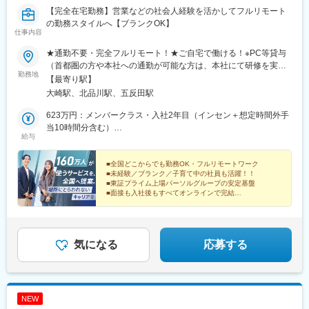
前駅(沖縄県)、京成千葉駅、高島町駅、北鉄金沢駅、四条駅(京都
【完全在宅勤務】営業などの社会人経験を活かしてフルリモート
市営)、市役所前駅(長野県)、神戸三宮駅(阪神)、高松築港駅、あす
の勤務スタイルへ【ブランクOK】
仕事内容
なろう四日市駅、狸小路駅、仙台駅(地下鉄)、榴ケ岡駅、広瀬通
駅、鷹野橋駅、祇園駅(福岡県)、西鉄福岡駅、横浜駅、蒔田駅、千
★通勤不要・完全フルリモート！★ご自宅で働ける！※PC等貸与
種駅、矢賀駅、八丁堀駅(広島県)、宮の陣駅、北浜駅(大阪府)、谷
（首都圏の方や本社への通勤が可能な方は、本社にて研修を実施
町四丁目駅、四ツ橋駅、西梅田駅、吹田駅(東海道本線)、西中島南
勤務地
後に在宅勤務となります）………………………………………【本
【最寄り駅】
方駅、だいどう豊里駅、久寿川駅、向原駅(東京都)、西新宿五丁目
社】東京都品川区北品川5-1-18 住友不動産大崎ツインビル東館
大崎駅、北品川駅、五反田駅
駅、馬喰町駅、虎ノ門ヒルズ駅、都庁前駅、乃木坂駅、新馬場
17・18F＜アクセス＞■JR山手線・埼京線・湘南新宿ライン・り
駅、馬車道駅、新豊洲駅、鹿島田駅、東大前駅、新橋駅、三田駅
んかい線 「大崎駅」新東口より徒歩8分■東急池上線 「五反田駅」
623万円：メンバークラス・入社2年目（インセン＋想定時間外手
(東京都)、浜松町駅、日比谷駅、北長野駅、鹿児島中央駅、名鉄名
東急五反田駅出口より徒歩9分 ■JR山手線 「五反田駅」より徒歩
当10時間分含む）
古屋駅、梅田駅(地下鉄)、呉服町駅(福岡県)、第一通り駅、壺川
給与
10分※受動喫煙対策の取り組み：オフィス内禁煙
423万円：メンバークラス・入社1年目（インセン＋想定時間外手
駅、新千葉駅、七ツ屋駅、西辛島町駅、五条駅(京都市営)、三宮駅
当10時間分含む）
(神戸新交通)、市役所前駅(愛媛県)、西４丁目駅、北１３条東駅、
■全国どこからでも勤務OK・フルリモートワーク
中電前駅、本通駅、本町駅、西大橋駅、大阪梅田駅(阪神線)、東池
■未経験／ブランク／子育て中の社員も活躍！！
袋四丁目駅、馬喰横山駅、六本木一丁目駅、品川駅、平間駅、本
■東証プライム上場パーソルグループの安定基盤
■面接も入社後もすべてオンラインで完結
駒込駅、築地市場駅、大門駅(東京都)、銀座一丁目駅、二重橋前
■年休123日／残業時間 月20時間未満
駅、熊本城・市役所前駅、都通駅
気になる
応募する
NEW