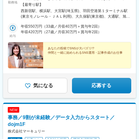
西大分駅、熊本駅、南宮崎駅、都城駅、鹿児島駅、谷山駅(鹿児島
勤務地
生活圏を変えたくない」そんな希望も相談OKです。地元に戻って
【最寄り駅】
市電)、那覇空港駅(鉄道)、県庁前駅(沖縄県)、おもろまち駅、都庁
の就職・転職も応援します！生活スタイルが変わって、勤務エリ
西新宿駅、横浜駅、大宮駅(埼玉県)、羽田空港第１ターミナル駅
前駅、神奈川駅、羽田空港第１・第２ターミナル駅(京急)、新大久
アを変えたいという相談も可能です！■北海道・東北：北海道・青
(東京モノレール・ＪＡＬ利用)、大久保駅(東京都)、大通駅、旭川
保駅、さっぽろ駅、広瀬通駅、宇都宮駅東口駅、金沢駅、市役所
森・岩手・秋田・宮城・山形・福島■北関東：茨城・群馬・栃木■
駅、勾当台公園駅、郡山駅(福島県)、水戸駅、高崎駅、宇都宮駅、
前駅(長野県)、桜橋駅(富山県)、東梅田駅、なんば駅(地下鉄)、岡
南関東：東京・神奈川・埼玉・千葉■中部：岐阜・愛知・静岡・石
年収550万円（33歳／月収40万円＋賞与年2回）
亀島駅、新浜松駅、新潟駅、新静岡駅、三島広小路駅、北鉄金沢
山駅前駅、市役所前駅(愛媛県)、片原町駅(香川県)、熊本城・市役
川・新潟・長野・富山・福井・三重■近畿：滋賀・大阪・兵庫・奈
年収420万円（27歳／月収30万円＋賞与年2回）
駅、長野駅、電気ビル前駅、福井駅、北新地駅、姫路駅、なんば
所前駅、新宿御苑前駅、要町駅、京王八王子駅、立川南駅、平沼
給与
良・和歌山■中国・四国：鳥取・島根・岡山・広島・山口・徳島・
駅(南海線)、広島駅、岡山駅、米子駅、松山市駅、高松築港駅、天
橋駅、海老名駅(相鉄・小田急)、葭川公園駅、野田市駅、市川駅、
香川・愛媛■九州：福岡・長崎・大分・熊本・宮崎・鹿児島・沖縄
神南駅、眉山ロープウェイ山麓駅、浦添前田駅、通町筋駅、宮崎
工機前駅、中央前橋駅、西桐生駅、函館駅前駅、仙台駅(地下鉄)、
あなたの投稿でSNSが大バズリ!?
駅、渋谷駅、新宿駅、新宿三丁目駅、池袋駅、吉祥寺駅、町田
曽根田駅、近鉄名古屋駅、大須観音駅、新豊橋駅、豊川稲荷駅、
仲間と一緒に始められるSNS運用・記事作成のお仕事
駅、八王子駅、立川駅、新横浜駅、川崎駅、座間駅、相模原駅、
第一通り駅、新西金沢駅、西松本駅、新魚津駅、あすなろう四日
藤沢駅、海老名駅(相模線)、浦和駅、さいたま新都心駅、川口駅、
市駅、上栄町駅、大阪梅田駅(阪神線)、大阪梅田駅(阪急線)、小路
上尾駅、新座駅、熊谷駅、春日部駅、千葉中央駅、千葉みなと
駅、浅香駅、神戸駅(兵庫県)、三宮駅(神戸新交通)、西宮駅、山陽
駅、柏駅、松戸駅、愛宕駅(千葉県)、国府台駅、つくば駅、勝田
姫路駅、八木西口駅、田中口駅、三本松口駅、電鉄出雲市駅、祇
駅、伊勢崎駅、前橋駅、世良田駅、桐生駅、栃木駅、小山駅、札
園駅(福岡県)、西鉄福岡駅、五島町駅、熊本駅前駅、鹿児島駅前
幌駅、函館駅、小樽駅、千歳駅(北海道)、青森駅、一ノ関駅、遠野
駅、谷山駅(指宿枕崎線)、美栄橋駅、新宿西口駅、反町駅、羽田空
気になる
応募する
駅、久慈駅、水沢駅、秋田駅、横手駅、あおば通駅、泉中央駅、
港第２ターミナル駅(東京モノレール・ＡＮＡ利用)、西武新宿駅、
古川駅、気仙沼駅、蔵王駅、山形駅、寒河江駅、酒田駅、福島駅
バスセンター前駅、青葉通一番町駅、日吉町駅、三島田町駅、七
(福島県)、いわき駅、会津若松駅、郡山富田駅、白河駅、名鉄名古
ツ屋駅、地鉄ビル前駅、福井駅(福井県)、大阪難波駅、猿猴橋町
屋駅、栄駅(愛知県)、豊橋駅、豊川駅、岡崎駅、安城駅、浜松駅、
駅、西川緑道公園駅、花畑町駅、東新宿駅、高島町駅、県庁前駅
NEW
静岡駅、沼津駅、富士駅、三島駅、裾野駅、御殿場駅、菊川駅(静
(千葉県)、市川真間駅、東宿郷駅、北１２条駅、松風町駅、仙台
岡県)、大場駅、西金沢駅、松任駅、野々市工大前駅、小松駅、亀
事務／9割が未経験／データ入力からスタート／
駅、電鉄富山駅、末広町駅(富山県)、大阪駅、高速神戸駅、三宮駅
田駅、白山駅(新潟県)、新津駅、燕三条駅、東三条駅、篠ノ井駅、
(神戸市営)、阪神国道駅、畝傍駅、南堀端駅、二本木口駅、桜島桟
dojm1F
松本駅、上諏訪駅、富山駅、高岡駅、新高岡駅、魚津駅、福井城
橋通駅、上塩屋駅、旭橋駅
株式会社マーキュリー
址大名町駅、水居駅、丸岡駅、岐阜駅、高山駅、名鉄岐阜駅、大