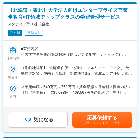
・学校の中長期戦略に踏み込む提案を通じて、高度なコンサルテ
た表記です。
・その場限りではなく、検討～決断まで継続的にサポート
ィング力が磨かれる環境
【北海道・東北】大学法人向けエンタープライズ営業
・個人ノルマなし／チームで支える接客体制
・自社開発のプログラムが10代の人生を変える瞬間に立ち会える
・満足度97.2％／累計利用者47万件以上の実績あるサービス
◆教育×IT領域でトップクラスの学習管理サービス
ことは、大きな社会的意義と手応えに繋がる
スタディプラス株式会社
・EdTech領域で急成長を遂げるスタートアップの当事者として、
■働き方
教育界の変革を牽引するやりがいがあります。
・年間休日140日＋指定休5日（実質145日）
正社員
転勤なし
・未経験入社8割以上（業界知識は入社後に習得可能）・産育休取
■はたらき方
得実績ほぼ100％／復帰率100％
・フルリモート勤務：全国どこからでも勤務可能です
■業務内容：
・時短勤務制度あり（小学校6年生まで利用可）
・フレックスタイム制：家族の行事や私用に合わせて柔軟に調整
◇大学学生募集の課題解決（軸はデジタルマーケティング）
できます
仕事内容
＜具体的には＞
■業務概要
・出張：東京本社への出張が半年に1回程度あります（任意参加）
・Studyplusの広告商品の提案
注文住宅・新築マンションの購入を検討されているお客様に対
＜勤務地詳細1＞北海道住所：北海道（フルリモートワーク） 受
・Studyplusデータを活用したLINE、Google、Insta等の運用型広
し、中立な立場で住宅購入のご相談・整理・ご提案を行う仕事で
動喫煙対策：屋内全面禁煙＜勤務地詳細2＞東北エリア住所：東北
変更の範囲：会社の定める業務
告の提案
す。
勤務地
エリア（フルリモートワーク） 受動喫煙対策：屋内全面禁煙
・Web動画、受験生向けサイトや特設サイト等の制作などの企画
「売る営業」ではなく、お客様の状況・価値観・将来像を丁寧に
＜予定年収＞549万円～759万円＜賃金形態＞月給制＜賃金内訳＞
制作の提案
整理し、最適な住宅会社との出会いをサポートします。
月額（基本給）：339,088円～468,567円その他固定手当/月：
・マーケティングオートメーションサービスの提案
給与
7,948円～10,983円固定残業手当/月：111,264円～153,750円（固
・大学法人の学部新設、改組等の調査案件の提案
■業務詳細
定残業時間42時間0分/月）超過した時間外労働の残業手当は追加
＜お客様対応＞
支給＜月給＞458,300円～633,300円（一律手当を含む）＜昇給有
■業務イメージ：
ご予約の上ご来店されたお客様へのヒアリング
無＞有＜残業手当＞有＜給与補足＞※経験、能力を考慮の上、詳細
◇主に既存顧客への深耕型の営業
住宅購入の目的・希望条件・ご予算の整理
応募依頼する
気になる
は面談に決定致します。■昇給査定：年2回（4月、10月）■その他
＜具体的には＞
住宅購入の進め方のご案内
（エージェントサービス）
固定手当：15時間分の深夜残業手当として支給。※超過分は追加
・担当のクライアント数は約20大学
お客様に合ったハウスメーカー・工務店・新築マンション会社の
支給。賃金はあくまでも目安の金額であり、選考を通じて上下す
・新規/既存の割合：入社時5：5／2年後3：7／3年後2：8
ご紹介
る可能性があります。月給(月額)は固定手当を含めた表記です。
・新規開拓よりも、既存顧客の取引金額を大きくしていく深耕型