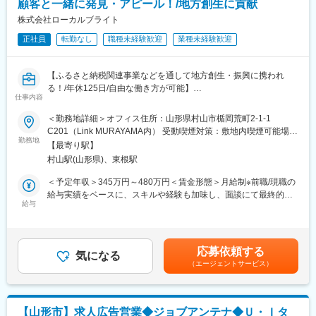
顧客と一緒に発見・アピール！/地方創生に貢献
調整、出品後のフォロー,在庫管理
株式会社ローカルブライト
変更の範囲：会社の定める業務
・自治体対応
正社員
転勤なし
職種未経験歓迎
業種未経験歓迎
返礼品に関する打ち合わせ（寄附状況・返礼品・市場に関する
情報共有）
見積書・請求書などの書類の作成
【ふるさと納税関連事業などを通して地方創生・振興に携われ
各種スケジュール調整
る！/年休125日/自由な働き方が可能】
仕事内容
・返礼品ページの作成
当社は、ふるさと納税を軸に自治体・事業者と並走し、地域が本
＜勤務地詳細＞オフィス住所：山形県村山市楯岡荒町2-1-1
各ポータルサイトの機能や各種ツールを使用したページ作成
来持つ魅力を寄附者に伝わる形へと再構築する会社です。
C201（Link MURAYAMA内） 受動喫煙対策：敷地内喫煙可能場所
返礼品企画、ページ制作、プロモーションまでを一貫して支援
勤務地
あり変更の範囲：無
・取引先・寄附者への基本的な電話対応
【最寄り駅】
し、地域に関わる人の想いや背景を汲み取りながら、価値が正し
顧客への架電、一次対応、受付センターでの業務等
村山駅(山形県)、東根駅
く届く仕組みづくりに取り組んできました。
現在は支援自治体・案件数の拡大に伴い、取り組みの質を安定し
＜予定年収＞345万円～480万円＜賃金形態＞月給制※前職/現職の
・イベント参加
て高め、同じ成果を再現できる体制づくりが次の成長テーマとな
給与実績をベースに、スキルや経験も加味し、面談にて最終的な
ふるさと納税イベント
っています。
給与
条件を決定いたします。＜賃金内訳＞月額（基本給）：230,000
円～320,000円＜月給＞230,000円～320,000円＜昇給有無＞有＜
自治体や事業者へ訪問いただく際は距離に応じて直行直帰するこ
そこで今回、現場で企画提案を行いながら、プロジェクト全体を
残業手当＞有＜給与補足＞賞与：あり昇給：あり賃金はあくまで
とも可能です。
整理・推進できるプランナーを募集します。
も目安の金額であり、選考を通じて上下する可能性があります。
応募依頼する
本ポジションでは、担当自治体・事業者を持ち、ヒアリングから
気になる
月給(月額)は固定手当を含めた表記です。
■企業HP
（エージェントサービス）
戦略設計、返礼品企画、ページ制作ディレクション、公開後の数
https://localbright.co.jp/
値管理までを一貫して担当します。
ホームページに同社の社員紹介ページを設置しています！
複数案件が同時に進行するため、関係者との調整や進行管理も重
要な役割です。将来的にはメンバーの業務把握やフォローを行
■育成体制
【山形市】求人広告営業◆ジョブアンテナ◆Ｕ・Ｉタ