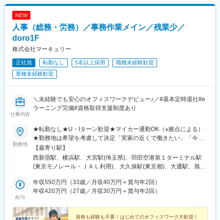
(福島県)、いわき駅、会津若松駅、郡山富田駅、白河駅、名鉄名古
屋駅、栄駅(愛知県)、豊橋駅、豊川駅、岡崎駅、安城駅、浜松駅、
NEW
静岡駅、沼津駅、富士駅、三島駅、裾野駅、御殿場駅、菊川駅(静
人事（総務・労務）／事務作業メイン／残業少／
岡県)、大場駅、西金沢駅、松任駅、野々市工大前駅、小松駅、亀
田駅、白山駅(新潟県)、新津駅、燕三条駅、東三条駅、篠ノ井駅、
doro1F
松本駅、上諏訪駅、富山駅、高岡駅、新高岡駅、魚津駅、福井城
株式会社マーキュリー
址大名町駅、水居駅、丸岡駅、岐阜駅、高山駅、名鉄岐阜駅、大
正社員
転勤なし
5名以上採用
職種未経験歓迎
垣駅、津駅、近鉄四日市駅、津新町駅、鈴鹿市駅、播磨駅、草津
駅(滋賀県)、大津駅、南草津駅、彦根駅、長浜駅、西梅田駅、梅田
業種未経験歓迎
駅(地下鉄)、布施駅、堺市駅、ハーバーランド駅、三ノ宮駅、西宮
駅(ＪＲ線)、手柄駅、奈良駅、近鉄奈良駅、大和西大寺駅、大和八
木駅、和歌山駅、和歌山市駅、後藤駅、弓ケ浜駅、鳥取駅、松江
＼未経験でも安心のオフィスワークデビュー♪／#基本定時退社#e
駅、出雲市駅、山口駅(山口県)、下関駅、徳島駅、佐古駅、阿南
ラーニング完備#資格取得支援制度あり
仕事内容
駅、高松駅(香川県)、丸亀駅、綾川駅、松山駅(愛媛県)、今治駅、
博多駅、天神駅、小倉駅(福岡県)、久留米駅、原田駅(福岡県)、行
★転勤なし★U・Iターン歓迎★マイカー通勤OK（※拠点による）
橋駅、南行橋駅、長崎駅(長崎県)、長崎駅前駅、大分駅、賀来駅、
★勤務地は希望を考慮して決定「実家の近くで働きたい」「今の
西大分駅、熊本駅、南宮崎駅、都城駅、鹿児島駅、谷山駅(鹿児島
勤務地
生活圏を変えたくない」そんな希望も相談OKです。地元に戻って
【最寄り駅】
市電)、那覇空港駅(鉄道)、県庁前駅(沖縄県)、おもろまち駅、都庁
の就職・転職も応援します！生活スタイルが変わって、勤務エリ
西新宿駅、横浜駅、大宮駅(埼玉県)、羽田空港第１ターミナル駅
前駅、神奈川駅、羽田空港第１・第２ターミナル駅(京急)、新大久
アを変えたいという相談も可能です！■北海道・東北：北海道・青
(東京モノレール・ＪＡＬ利用)、大久保駅(東京都)、大通駅、旭川
保駅、さっぽろ駅、広瀬通駅、宇都宮駅東口駅、金沢駅、市役所
森・岩手・秋田・宮城・山形・福島■北関東：茨城・群馬・栃木■
駅、勾当台公園駅、郡山駅(福島県)、水戸駅、高崎駅、宇都宮駅、
前駅(長野県)、桜橋駅(富山県)、東梅田駅、なんば駅(地下鉄)、岡
南関東：東京・神奈川・埼玉・千葉■中部：岐阜・愛知・静岡・石
年収550万円（33歳／月収40万円＋賞与年2回）
亀島駅、新浜松駅、新潟駅、新静岡駅、三島広小路駅、北鉄金沢
山駅前駅、市役所前駅(愛媛県)、片原町駅(香川県)、熊本城・市役
川・新潟・長野・富山・福井・三重■近畿：滋賀・大阪・兵庫・奈
年収420万円（27歳／月収30万円＋賞与年2回）
駅、長野駅、電気ビル前駅、福井駅、北新地駅、姫路駅、なんば
所前駅、新宿御苑前駅、要町駅、京王八王子駅、立川南駅、平沼
給与
良・和歌山■中国・四国：鳥取・島根・岡山・広島・山口・徳島・
駅(南海線)、広島駅、岡山駅、米子駅、松山市駅、高松築港駅、天
橋駅、海老名駅(相鉄・小田急)、葭川公園駅、野田市駅、市川駅、
香川・愛媛■九州：福岡・長崎・大分・熊本・宮崎・鹿児島・沖縄
神南駅、眉山ロープウェイ山麓駅、浦添前田駅、通町筋駅、宮崎
工機前駅、中央前橋駅、西桐生駅、函館駅前駅、仙台駅(地下鉄)、
資格も経験も不要！はじめてのオフィスワーク大歓迎！
駅、渋谷駅、新宿駅、新宿三丁目駅、池袋駅、吉祥寺駅、町田