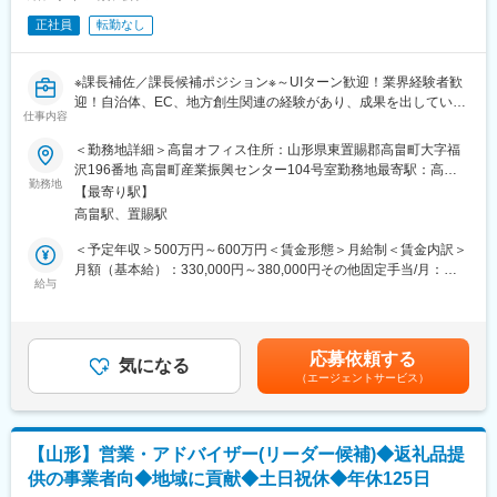
◇次世代リーダー育成と教育体制の確立
正社員
転勤なし
自治体ビジネス特有の専門性と、民間企業としてのスピード感を
兼ね備えた人材を育てるための、実践的な研修・育成プログラム
を体系化します。
※課長補佐／課長候補ポジション※～UIターン歓迎！業界経験者歓
◇人事・労務マネジメントの高度化
迎！自治体、EC、地方創生関連の経験があり、成果を出している
データに基づいた組織分析（採用コスト・定着率・エンゲージメ
仕事内容
方歓迎／地域に直接貢献／経営に近い経験も積める機会／ふるさ
ントスコア等）を行い、経営陣に対して人事の側面から改善提案
と納税業務の支援／「人と地域をつなぐ」をコンセプトに地域密
＜勤務地詳細＞高畠オフィス住所：山形県東置賜郡高畠町大字福
を行います。
着型の企業～
沢196番地 高畠町産業振興センター104号室勤務地最寄駅：高畠
勤務地
駅受動喫煙対策：屋内全面禁煙変更の範囲：無
■当ポジションの魅力：
【最寄り駅】
■採用背景：
◎「地方創生を人で加速させる」実感
高畠駅、置賜駅
全国の自治体様のふるさと納税に関する業務を一括サポートして
自身が採用し、仕組みを整えた組織が、全国の自治体の課題を解
いる当社は、年々拡大傾向であり、今回増員採用することで組織
＜予定年収＞500万円～600万円＜賃金形態＞月給制＜賃金内訳＞
決していく。その全ての基盤を自分が創ったという圧倒的な自負
体制の強化、及び事業拡大を考えています。地域貢献が当社のミ
月額（基本給）：330,000円～380,000円その他固定手当/月：
を得られます。
ッションであり、業務遂行する中で実感しやすい環境だと思いま
給与
30,000円～50,000円＜月給＞360,000円～430,000円＜昇給有無
◎経営直結の組織づくり
すので、そのようなご志向性の方はぜひご応募を検討ください。
＞有＜残業手当＞有＜給与補足＞■給与：ふるさと納税業務経験者
既にある制度を守るのではなく、経営陣と共に「理想の会社」を
や自治体の企画、地方創生、産業、広報等の業務経験者は優遇■賞
ゼロから描ける、裁量の大きいフェーズです。
■業務概要：
与：年2回（前年度実績：3ヶ月）※決算賞与は業績による（前年
応募依頼する
私たちのミッションは、受託している自治体様への寄附を増や
気になる
度支給実績あり）※賞与は試用期間終了後、所定の査定期間に在籍
変更の範囲：会社の定める業務
（エージェントサービス）
し、地場産業の活性化に繋げること。それを実現するためには、
している方が対象賃金はあくまでも目安の金額であり、選考を通
寄附への返礼品をご提供いただく事業者様の協力が欠かせませ
じて上下する可能性があります。月給(月額)は固定手当を含めた表
ん。
記です。
そのための信頼関係づくりや、返礼品の魅力をアピールする取り
【山形】営業・アドバイザー(リーダー候補)◆返礼品提
組みをあなたにお任せします。地域生産者の方々の力になる、そ
供の事業者向◆地域に貢献◆土日祝休◆年休125日
んな仕事にチャレンジしませんか。