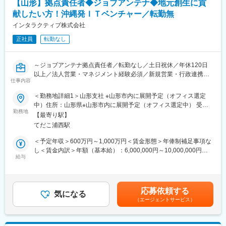
・チーム連携、業務改善の提案
【山形】拠点責任者◆ジョブアンテナ◆地元創生に貢
・ふるさと納税イベントや自治体案件の企画運営
献したい方！沖縄発ＩＴベンチャー／転勤無
■こんな方におすすめ！
・地方創生や地域活性化に強い関心がある方
インタラクティブ株式会社
・地元に貢献したい、地域を盛り上げたいという想いをお持ちの
正社員
転勤なし
方
変更の範囲：会社の定める業務
・単なる営業ではなく、「人」と「企業」をつなぐ価値創出にや
りがいを感じる方
～ジョブアンテナ拠点責任者／転勤なし／土日祝休／年休120日
・IPOを目指す企業で、組織づくりや事業拡大に主体的に関わりた
以上／法人営業・マネジメント経験必須／新規営業・行政連携・
い方
仕事内容
組織立ち上げ／沖縄発インターネットベンチャー企業／福利厚生
充実◎～
＜勤務地詳細1＞山形支社 ※山形市内に展開予定（オフィス選定
■チーム構成：
中）住所：山形県※山形市内に展開予定（オフィス選定中） 受動
３～5名の営業がおります！
▼募集背景
勤務地
喫煙対策：敷地内喫煙可能場所あり＜勤務地詳細2＞本社住所：沖
【最寄り駅】
当社は2015年に沖縄にて地域特化型の求人マッチングサービスを
縄県宜野湾市大山3-11-32 受動喫煙対策：敷地内全面禁煙
■キャリアステップについて
てだこ浦西駅
スタートさせました。沖縄最大級の求人マッチングサービスとし
基本的には以下のようなステップで成長いただきます。
て成長した後、北海道、福岡、熊本、京都など全国でサービス拡
＜予定年収＞600万円～1,000万円＜賃金形態＞年俸制補足事項な
メンバー（法人営業）→マネージャー→支社長代理（拠点マネジ
大を実施。
し＜賃金内訳＞年額（基本給）：6,000,000円～10,000,000円＜
メント補佐）→拠点長（支社長）
給与
月額＞500,000円～833,333円（12分割）＜昇給有無＞有＜残業手
特に現在は、全国への拠点展開フェーズにあるため、
2027年のIPO実現へ向けて、ローカル版のビジネスモデルとして
当＞有＜給与補足＞※経験・能力を考慮の上、当社規定により優遇
マネージャー候補や支社長代理など、早期にマネジメントポジシ
人材事業を確立させたいと考えております。
します。※昇給：年2回賃金はあくまでも目安の金額であり、選考
ョンへ挑戦できる機会が豊富です。
この度は、東北エリア（山形）でのサービス拡大へ向けて牽引い
を通じて上下する可能性があります。月給(月額)は固定手当を含め
応募依頼する
ただける方を求めております。
気になる
た表記です。
■当社について
（エージェントサービス）
沖縄のセールスチームは現在3名+マネージャーの体制です。
▼業務内容
インタラクティブ株式会社は2030年までの上場（IPO）を目指
新たに立ち上げる山形拠点の事業開発を担う拠点責任者を募集し
し、事業・組織ともに拡大フェーズにあります。