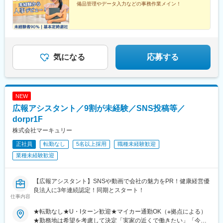
曽根田駅、近鉄名古屋駅、大須観音駅、新豊橋駅、豊川稲荷駅、
備品管理やデータ入力などの事務作業メイン！
駅、八王子駅、立川駅、新横浜駅、川崎駅、座間駅、相模原駅、
第一通り駅、新西金沢駅、西松本駅、新魚津駅、あすなろう四日
藤沢駅、海老名駅(相模線)、浦和駅、さいたま新都心駅、川口駅、
市駅、上栄町駅、大阪梅田駅(阪神線)、大阪梅田駅(阪急線)、小路
上尾駅、新座駅、熊谷駅、春日部駅、千葉中央駅、千葉みなと
駅、浅香駅、神戸駅(兵庫県)、三宮駅(神戸新交通)、西宮駅、山陽
駅、柏駅、松戸駅、愛宕駅(千葉県)、国府台駅、つくば駅、勝田
姫路駅、八木西口駅、田中口駅、三本松口駅、電鉄出雲市駅、祇
駅、伊勢崎駅、前橋駅、世良田駅、桐生駅、栃木駅、小山駅、札
園駅(福岡県)、西鉄福岡駅、五島町駅、熊本駅前駅、鹿児島駅前
幌駅、函館駅、小樽駅、千歳駅(北海道)、青森駅、一ノ関駅、遠野
気になる
応募する
駅、谷山駅(指宿枕崎線)、美栄橋駅、新宿西口駅、反町駅、羽田空
駅、久慈駅、水沢駅、秋田駅、横手駅、あおば通駅、泉中央駅、
港第２ターミナル駅(東京モノレール・ＡＮＡ利用)、西武新宿駅、
古川駅、気仙沼駅、蔵王駅、山形駅、寒河江駅、酒田駅、福島駅
バスセンター前駅、青葉通一番町駅、日吉町駅、三島田町駅、七
(福島県)、いわき駅、会津若松駅、郡山富田駅、白河駅、名鉄名古
ツ屋駅、地鉄ビル前駅、福井駅(福井県)、大阪難波駅、猿猴橋町
屋駅、栄駅(愛知県)、豊橋駅、豊川駅、岡崎駅、安城駅、浜松駅、
駅、西川緑道公園駅、花畑町駅、東新宿駅、高島町駅、県庁前駅
NEW
静岡駅、沼津駅、富士駅、三島駅、裾野駅、御殿場駅、菊川駅(静
(千葉県)、市川真間駅、東宿郷駅、北１２条駅、松風町駅、仙台
岡県)、大場駅、西金沢駅、松任駅、野々市工大前駅、小松駅、亀
広報アシスタント／9割が未経験／SNS投稿等／
駅、電鉄富山駅、末広町駅(富山県)、大阪駅、高速神戸駅、三宮駅
田駅、白山駅(新潟県)、新津駅、燕三条駅、東三条駅、篠ノ井駅、
dorpr1F
(神戸市営)、阪神国道駅、畝傍駅、南堀端駅、二本木口駅、桜島桟
松本駅、上諏訪駅、富山駅、高岡駅、新高岡駅、魚津駅、福井城
橋通駅、上塩屋駅、旭橋駅
株式会社マーキュリー
址大名町駅、水居駅、丸岡駅、岐阜駅、高山駅、名鉄岐阜駅、大
垣駅、津駅、近鉄四日市駅、津新町駅、鈴鹿市駅、播磨駅、草津
正社員
転勤なし
5名以上採用
職種未経験歓迎
駅(滋賀県)、大津駅、南草津駅、彦根駅、長浜駅、西梅田駅、梅田
業種未経験歓迎
駅(地下鉄)、布施駅、堺市駅、ハーバーランド駅、三ノ宮駅、西宮
駅(ＪＲ線)、手柄駅、奈良駅、近鉄奈良駅、大和西大寺駅、大和八
木駅、和歌山駅、和歌山市駅、後藤駅、弓ケ浜駅、鳥取駅、松江
【広報アシスタント】SNSや動画で会社の魅力をPR！健康経営優
駅、出雲市駅、山口駅(山口県)、下関駅、徳島駅、佐古駅、阿南
良法人に3年連続認定！同期とスタート！
駅、高松駅(香川県)、丸亀駅、綾川駅、松山駅(愛媛県)、今治駅、
仕事内容
博多駅、天神駅、小倉駅(福岡県)、久留米駅、原田駅(福岡県)、行
★転勤なし★U・Iターン歓迎★マイカー通勤OK（※拠点による）
橋駅、南行橋駅、長崎駅(長崎県)、長崎駅前駅、大分駅、賀来駅、
★勤務地は希望を考慮して決定「実家の近くで働きたい」「今の