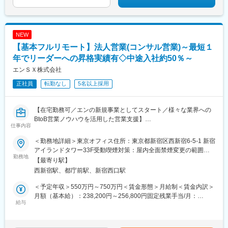
駅、久慈駅、水沢駅、秋田駅、横手駅、あおば通駅、泉中央駅、
港第２ターミナル駅(東京モノレール・ＡＮＡ利用)、西武新宿駅、
古川駅、気仙沼駅、蔵王駅、山形駅、寒河江駅、酒田駅、福島駅
バスセンター前駅、青葉通一番町駅、日吉町駅、三島田町駅、七
(福島県)、いわき駅、会津若松駅、郡山富田駅、白河駅、名鉄名古
ツ屋駅、地鉄ビル前駅、福井駅(福井県)、大阪難波駅、猿猴橋町
屋駅、栄駅(愛知県)、豊橋駅、豊川駅、岡崎駅、安城駅、浜松駅、
駅、西川緑道公園駅、花畑町駅、東新宿駅、高島町駅、県庁前駅
NEW
静岡駅、沼津駅、富士駅、三島駅、裾野駅、御殿場駅、菊川駅(静
(千葉県)、市川真間駅、東宿郷駅、北１２条駅、松風町駅、仙台
岡県)、大場駅、西金沢駅、松任駅、野々市工大前駅、小松駅、亀
【基本フルリモート】法人営業(コンサル営業)～最短１
駅、電鉄富山駅、末広町駅(富山県)、大阪駅、高速神戸駅、三宮駅
田駅、白山駅(新潟県)、新津駅、燕三条駅、東三条駅、篠ノ井駅、
(神戸市営)、阪神国道駅、畝傍駅、南堀端駅、二本木口駅、桜島桟
年でリーダーへの昇格実績有◇中途入社約50％～
松本駅、上諏訪駅、富山駅、高岡駅、新高岡駅、魚津駅、福井城
橋通駅、上塩屋駅、旭橋駅
エンＳＸ株式会社
址大名町駅、水居駅、丸岡駅、岐阜駅、高山駅、名鉄岐阜駅、大
垣駅、津駅、近鉄四日市駅、津新町駅、鈴鹿市駅、播磨駅、草津
正社員
転勤なし
5名以上採用
駅(滋賀県)、大津駅、南草津駅、彦根駅、長浜駅、西梅田駅、梅田
駅(地下鉄)、布施駅、堺市駅、ハーバーランド駅、三ノ宮駅、西宮
【在宅勤務可／エンの新規事業としてスタート／様々な業界への
駅(ＪＲ線)、手柄駅、奈良駅、近鉄奈良駅、大和西大寺駅、大和八
BtoB営業ノウハウを活用した営業支援】
木駅、和歌山駅、和歌山市駅、後藤駅、弓ケ浜駅、鳥取駅、松江
仕事内容
駅、出雲市駅、山口駅(山口県)、下関駅、徳島駅、佐古駅、阿南
■業務内容：
駅、高松駅(香川県)、丸亀駅、綾川駅、松山駅(愛媛県)、今治駅、
＜勤務地詳細＞東京オフィス住所：東京都新宿区西新宿6-5-1 新宿
役員層・営業責任者と折衝をしながら営業戦略の立案→実行→改
博多駅、天神駅、小倉駅(福岡県)、久留米駅、原田駅(福岡県)、行
アイランドタワー33F受動喫煙対策：屋内全面禁煙変更の範囲：
善を一貫して支援。単なる営業代行ではなく企業の営業チームの
橋駅、南行橋駅、長崎駅(長崎県)、長崎駅前駅、大分駅、賀来駅、
勤務地
会社の定める事業所（リモートワーク含む）
【最寄り駅】
一員として伴走し、信頼関係を築きながら持続的な成果を創出し
西大分駅、熊本駅、南宮崎駅、都城駅、鹿児島駅、谷山駅(鹿児島
西新宿駅、都庁前駅、新宿西口駅
ます。
市電)、那覇空港駅(鉄道)、県庁前駅(沖縄県)、おもろまち駅、都庁
前駅、神奈川駅、羽田空港第１・第２ターミナル駅(京急)、新大久
＜予定年収＞550万円～750万円＜賃金形態＞月給制＜賃金内訳＞
＜事業について＞
保駅、さっぽろ駅、広瀬通駅、宇都宮駅東口駅、金沢駅、市役所
月額（基本給）：238,200円～256,800円固定残業手当/月：
あなたにお任せしたいのは、顧客の事業成功に向けて戦略立案か
前駅(長野県)、桜橋駅(富山県)、東梅田駅、なんば駅(地下鉄)、岡
給与
81,800円～88,200円（固定残業時間45時間0分/月）超過した時間
ら実行まで伴走する「営業共創パートナー」としての仕事です。
山駅前駅、市役所前駅(愛媛県)、片原町駅(香川県)、熊本城・市役
外労働の残業手当は追加支給＜月給＞320,000円～345,000円（一
再現性の高い「課題解決プロセス」を武器に、クライアントの事
所前駅、新宿御苑前駅、要町駅、京王八王子駅、立川南駅、平沼
律手当を含む）＜昇給有無＞有＜残業手当＞有＜給与補足＞※経験