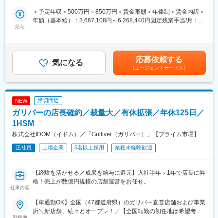
ドと連携しながら品質基準の策定や要件整理など上流工程にも深
＜予定年収＞500万円～850万円＜賃金形態＞年俸制＜賃金内訳＞
く関与します。基本はフルリモートですが、開発チームとの同期
年額（基本給）：3,687,108円～6,268,440円固定残業手当/月：
的なコミュニケーションも重視しており、平日日中帯の稼働を想
給与
109,407円～185,963円（固定残業時間45時間0分/月）超過した時
定しています。
間外労働の残業手当は追加支給＜月額＞416,666円～708,333円
（12分割）（一律手当を含む）＜昇給有無＞有＜残業手当＞有＜
■具体的な業務：
給与補足＞※記載の年収は目安であり、現年収や面接での評価を考
応募依頼する
・QA戦略の立案・改善、品質基準やドキュメントの整備
気になる
慮して年収は提示させていただきます。賃金はあくまでも目安の
（エージェントサービス）
・リリースフローにおけるQA観点の設計・運用
金額であり、選考を通じて上下する可能性があります。月給(月額)
・E2E／ユニットテストの設計・実装・実行、テスト自動化推進
は固定手当を含めた表記です。
・ソースコード理解を前提としたテストケース設計
・PdM、エンジニア、CS、セールス等と連携した品質改善
締切間近
NEW
・GitHub Issue作成、要件整理、仕様・改善施策への品質観点で
ガリバーの店長確約／裁量大／有休拡張／年休125日／
のフィードバック
・ユーザー体験を踏まえた仕様策定への参画
1HSM
・AIツールを活用したQA業務の効率化
株式会社IDOM（イドム）／「Gulliver（ガリバー）」【プライム市場】
正社員
上場企業
5名以上採用
業種未経験歓迎
■開発環境：
・言語：PHP, Kotlin, Swift, TypeScript, Go
・FW：CakePHP, Vue.js, PHPUnit
【経験を活かせる／成果を給与に還元】入社半年～1年で店長に昇
・環境／CI：Docker Compose, GitHub, GitHub Actions, BugBug
格！売上が数億円規模の店舗運営をお任せ。
・IDE：PHPStorm, Cursor, Android Studio, Xcode
仕事内容
・インフラ／MW：AWS, GCP(Firebase), Cloudflare, Apache,
MySQL, Valkey
【車通勤OK】全国（47都道府県）のガリバー直営店舗および事業
・構成管理／監視：Terraform, Ansible, New Relic, CloudWatch
所＼新店舗、続々とオープン！／【全国転勤の初任地は希望考
勤務地