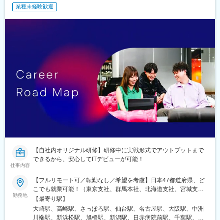
川口駅、大元駅、八木崎駅、東葉勝田台駅、北大垣駅、太田駅(群
業種未経験歓迎
馬県)、南鳩ケ谷駅、首里駅、彦根駅、高崎問屋町駅、牧駅(大分
県)、泉外旭川駅、青山駅(岩手県)、船町駅、苫小牧駅、新富士駅
(北海道)、越前花堂駅、北上尾駅、中百舌鳥駅、萩原駅(福岡県)、
大和田駅(大阪府)、新豊田駅、西諫早駅、春日井駅(中央本線)、梶
栗郷台地駅、常陸多賀駅、下曽根駅、富士駅、後藤駅、浦添前田
駅、富士山駅、長浜駅、横手駅、東酒田駅、美濃川合駅、香春
駅、新栃木駅、加太駅(和歌山県)、羽犬塚駅、下北駅、玉造温泉
駅、川村駅、八代駅、今治駅、高山駅、新居浜駅、成田駅、出雲
市駅、新茂原駅、川間駅、櫛ケ浜駅、岩屋駅(兵庫県)、宇都宮駅、
伏石駅、今伊勢駅、城野駅(日豊本線)、宝永町駅、紀三井寺駅、筒
井駅(青森県)、太子堂駅、仙北町駅、狭山ケ丘駅、酒折駅、庭瀬
駅、蓮ケ池駅、御門台駅、西掛川駅、中野栄駅、大分駅、南福島
駅、羽後牛島駅、戸塚安行駅、四ツ小屋駅、明見橋駅、西大宮
駅、新石切駅、朝倉駅前駅、赤塚駅、美濃青柳駅、居能駅、運動
公園前駅(愛知県)、平田駅(長野県)、高崎駅、東釧路駅、藤枝駅、
敦賀駅、川内駅(鹿児島県)、高茶屋駅、豊川駅、美園駅、古島駅、
【自社内オリジナル研修】研修中に実戦形式でアウトプットまで
卸町駅(宮城県)、八乙女駅、はなみずき通駅、勝田駅、新大宮駅、
できるから、安心してITデビューが可能！
福島学院前駅、門戸厄神駅、市民病院前駅(富山県)、多治見駅、絹
仕事内容
延橋駅、蟹江駅、竜田口駅、室見駅、八景水谷駅、岩塚駅、東新
【フルリモート可／転勤なし／希望を考慮】日本47都道府県、ど
潟駅、須賀川駅、関屋駅(新潟県)、中津駅(大分県)、武雄温泉駅、
こでも就業可能！（東京支社、群馬本社、北海道支社、宮城支
大村駅(長崎県)、西新発田駅、小松駅、虹ノ松原駅、御幸橋駅、新
勤務地
社、茨城支社、愛知支社、大阪支社、福岡支社、新潟支社、広島
【最寄り駅】
潟駅、新栄町駅(福岡県)、八幡駅(福岡県)、春日原駅、白石駅(札幌
支社、静岡支店、沖縄支店、千葉支店、神奈川支店、熊本支店、
市営)、岐阜駅、西宮駅、郡山駅(福島県)、久留米高校前駅、沼津
大崎駅、高崎駅、さっぽろ駅、仙台駅、名古屋駅、大阪駅、中洲
石川支店または各拠点近郊のプロジェクト先）★リモートワーク
駅、東金井駅、宮崎神宮駅、東刈谷駅、今井駅、中島駅(愛知県)、
川端駅、新浜松駅、旭橋駅、新潟駅、日赤病院前駅、千葉駅、新