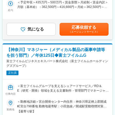
寄り添いながら、生活の質（QOL）を守り、支えていくお仕事を
＜予定年収＞435万円～500万円＜賃金形態＞月給制＜賃金内訳＞
し、”事前に防げる緊急呼び出し”を少なくすることで利用者様の不
お任せします。
月額（基本給）：362,500円～416,666円＜月給＞362,500円～
安も取り除き、鳴らないオンコールの実現にチームで取り組んで
給与
416,666円＜昇給有無＞有＜残業手当＞有＜給与補足＞■昇給：年
います。
■業務詳細：
1回■賞与：年2回賃金はあくまでも目安の金額であり、選考を通
まずは先輩社員との同行訪問からスタート！
じて上下する可能性があります。月給(月額)は固定手当を含めた表
■組織構成：
利用者さま一人ひとりの状況について丁寧なレクチャーを受けな
記です。
・マネジメント：1名（男性）
応募依頼する
がら、少しずつ業務に慣れていける環境です。
気になる
・事務職：数名
（エージェントサービス）
ご自宅での生活を支えるため、以下のような業務をお任せしま
・正看護師：10名（男性3：女性7）
す。
■訪問看護未経験でも安心できる研修・フォロー体制：
・利用者さま宅への訪問リハビリ（1件あたり30～60分／1日4～5
・座学（ビジネス、当社の理解）、同行訪問（一日の流れの理
【神奈川】マネジャー（メディカル製品の薬事申請等
件程度）
解）等を行います。利用者様おひとりに対して複数人のチーム制
を担う部門）／年休125日◆富士フイルムG
・評価・目標設定・リハビリ計画の立案・ADL向上を目的とした
で対応しているため、気軽に相談ができる環境が整っておりま
生活期リハビリ
富士フイルムビジネスエキスパート株式会社（富士フイルムホールディン
す。
・家屋環境や福祉用具の提案・調整
グズグループ）
∟個別、認知症や精神障害等興味がある分野の勉強を行うことも
・看護師・主治医・ケアマネージャー・ご家族との多職種連携／
可能です。
正社員
カンファレンスへの参加
・訪問記録や報告書の作成（電子カルテを使用）
変更の範囲：会社の定める業務
・訪問エリアは事業所から自転車で20分圏内と無理なく、移動に
＜富士フイルムグループを支えるシェアードサービス／RD＆
は電動自転車を使用します。
E（研究・開発）領域を支える文書制作・管理部門でマネージャー
仕事内容
として活躍／土日祝休み＞
■ポジションの特徴：
＜勤務地詳細＞宮台開発センター内住所：神奈川県足柄上郡開成
・理学療法士として評価→計画→実行までを一貫して担当できる
メディカル製品の薬事申請におけるマネジャー職として、富士フ
町宮台798番地 勤務地最寄駅：小田急線／開成駅受動喫煙対策：
のが特徴です。
イルムグループの設計部門、薬事部門など、様々な関係者と連携
勤務地
屋内全面禁煙
・多職種との連携を通じて、「歩行の再獲得」「外出の再開」と
【最寄り駅】
して、薬事文書、設計文書を制作していただきます。