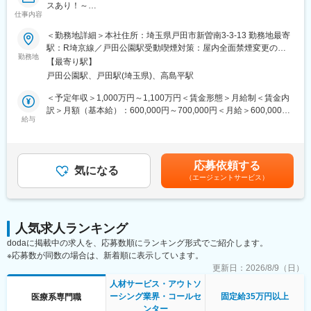
スあり！～
仕事内容
■職務内容：
＜勤務地詳細＞本社住所：埼玉県戸田市新曽南3-3-13 勤務地最寄
■職務内容：
駅：R埼京線／戸田公園駅受動喫煙対策：屋内全面禁煙変更の範
・医療事務全般に関わるとりまとめ業務
勤務地
囲：無
【最寄り駅】
・事務全般・病棟のマネジメント
戸田公園駅、戸田駅(埼玉県)、高島平駅
・事務長、院長への提案
＜予定年収＞1,000万円～1,100万円＜賃金形態＞月給制＜賃金内
■当社について：
訳＞月額（基本給）：600,000円～700,000円＜月給＞600,000円
医療を取りまく環境は、人口の高齢化が急速に進み、それにとも
給与
～700,000円＜昇給有無＞有＜残業手当＞無＜給与補足＞■昇給：
なって医療・介護の切れ目のない対応の必要性や、一方では患者
年1回■賞与：年2回（2.2か月分）※前年度実績賃金はあくまでも
様の医療・介護に対する期待も多様化しています。
目安の金額であり、選考を通じて上下する可能性があります。月
病院運営は正に転換期に直面しています。
給(月額)は固定手当を含めた表記です。
応募依頼する
いかに合理的に、多様化する医療ニーズに応えていくか、これが
気になる
（エージェントサービス）
今後の病院運営にとって最大のテーマと考えます。
当社は、給食や事務関連業務の請負、薬剤・医療機器・日用品の
販売・リースから、建物の設備管理業務まで、幅広い業務を通し
て、病院がきめの細かいニーズに即応できるよう、支援活動をす
人気求人ランキング
ることを使命としています。
dodaに掲載中の求人を、応募数順にランキング形式でご紹介します。
※応募数が同数の場合は、新着順に表示しています。
変更の範囲：会社の定める業務
更新日：
2026/8/9（日）
人材サービス・アウトソ
ーシング業界・コールセ
固定給35万円以上
医療系専門職
ンター