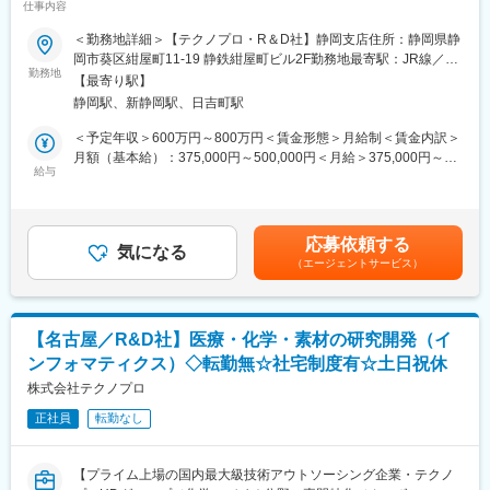
可能のため、働きながらも学べます。
仕事内容
トラルや医薬品開発等SDGs達成への貢献が高いプロジェクトを数
＜社会人博士制度＞
多く支援】
＜勤務地詳細＞【テクノプロ・R＆D社】静岡支店住所：静岡県静
研究員が働きながら学位取得を目指せる制度です。会社が受験料
岡市葵区紺屋町11-19 静鉄紺屋町ビル2F勤務地最寄駅：JR線／静
から、入学金、授業料までの全額を負担。在学中はもちろん給与
■業務概要：
勤務地
岡駅受動喫煙対策：屋内全面禁煙変更の範囲：会社の定める事業
は100%支給、福利厚生も他の研究員と同様に利用可能です。
【最寄り駅】
バイオ・ケモインフォマティクス業務を担当します。
所
静岡駅、新静岡駅、日吉町駅
シークエンス解析、オミクス解析、立体構造・相互作用予測、合
■当社について：
成経路探索、AI解析（機械学習/深層学習）、MD・MOシミュレー
＜予定年収＞600万円～800万円＜賃金形態＞月給制＜賃金内訳＞
◇当社は業界大手テクノプロの化学・バイオ分野に特化した社内
ションなどがあります。
月額（基本給）：375,000円～500,000円＜月給＞375,000円～
カンパニーです。大学、民間企業、公的研究機関等に対し、人材
＜プロジェクト例＞
給与
500,000円＜昇給有無＞有＜残業手当＞有＜給与補足＞※給与は、
提案や受託研究を通して、研究開発部門での業務支援を展開して
・AI創薬にかかわるRNN, CNN, VAE, GAN,シミュレーションプロ
能力・実務経験等を考慮の上、当社規程に従って決定します。■給
います。
グラミング
与改定：年1回■賞与：年2回（平均4.05カ月分／年）※前年度実績
◇カーボンニュートラルや医薬品開発などSDGs達成への貢献が高
・抗体のモデリング、ドッキングシミュレーション
賃金はあくまでも目安の金額であり、選考を通じて上下する可能
いプロジェクトを数多く支援しています。これからも社会課題の
応募依頼する
・ヒトiPS細胞由来オルガノイド研究におけるバイオインフォマテ
気になる
性があります。月給(月額)は固定手当を含めた表記です。
解決、豊な社会の実現に貢献しています。
（エージェントサービス）
ィクス
・分子動力学法を用いた数値シミュレーション
変更の範囲：会社の定める業務
・医薬品候補化合物の自動探索の研究
・NGSを用いた遺伝子解析法開発
【名古屋／R&D社】医療・化学・素材の研究開発（イ
・健康予測情報サービス事業に関するインフォマティクス
ンフォマティクス）◇転勤無☆社宅制度有☆土日祝休
・材料開発における最適な合成ルート、触媒探索
株式会社テクノプロ
■知識・専門性を深めるサポートが充実：
正社員
転勤なし
＜1800種類以上の研修プログラム＞
Excelなどのビジネススキル向上の講座から分析機器の取り扱い方
法、iPS細胞の培養技術など、独学では習得が難しい最先端技術に
【プライム上場の国内最大級技術アウトソーシング企業・テクノ
関する研修まで、レベルに合わせて受講可能。オンライン受講が