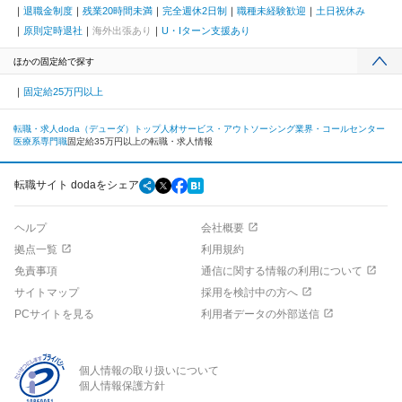
退職金制度
残業20時間未満
完全週休2日制
職種未経験歓迎
土日祝休み
原則定時退社
海外出張あり
U・Iターン支援あり
ほかの固定給で探す
固定給25万円以上
転職・求人doda（デューダ）トップ
人材サービス・アウトソーシング業界・コールセンター
医療系専門職
固定給35万円以上の転職・求人情報
転職サイト dodaをシェア
ヘルプ
会社概要
拠点一覧
利用規約
免責事項
通信に関する情報の利用について
サイトマップ
採用を検討中の方へ
PCサイトを見る
利用者データの外部送信
個人情報の取り扱いについて
個人情報保護方針