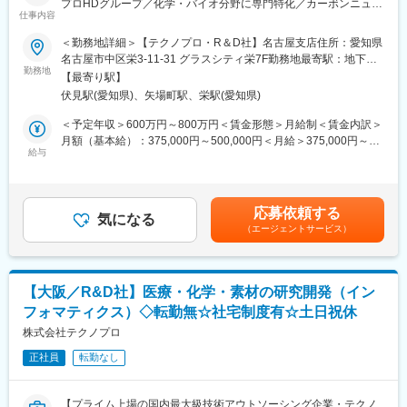
プロHDグループ／化学・バイオ分野に専門特化／カーボンニュー
可能のため、働きながらも学べます。
仕事内容
トラルや医薬品開発等SDGs達成への貢献が高いプロジェクトを数
＜社会人博士制度＞
多く支援】
＜勤務地詳細＞【テクノプロ・R＆D社】名古屋支店住所：愛知県
研究員が働きながら学位取得を目指せる制度です。会社が受験料
名古屋市中区栄3-11-31 グラスシティ栄7F勤務地最寄駅：地下鉄
から、入学金、授業料までの全額を負担。在学中はもちろん給与
■業務概要：
勤務地
線／伏見駅受動喫煙対策：屋内全面禁煙変更の範囲：会社の定め
は100%支給、福利厚生も他の研究員と同様に利用可能です。
【最寄り駅】
バイオ・ケモインフォマティクス業務を担当します。
る事業所
伏見駅(愛知県)、矢場町駅、栄駅(愛知県)
シークエンス解析、オミクス解析、立体構造・相互作用予測、合
■当社について：
成経路探索、AI解析（機械学習/深層学習）、MD・MOシミュレー
＜予定年収＞600万円～800万円＜賃金形態＞月給制＜賃金内訳＞
◇当社は業界大手テクノプロの化学・バイオ分野に特化した社内
ションなどがあります。
月額（基本給）：375,000円～500,000円＜月給＞375,000円～
カンパニーです。大学、民間企業、公的研究機関等に対し、人材
＜プロジェクト例＞
給与
500,000円＜昇給有無＞有＜残業手当＞有＜給与補足＞※給与は、
提案や受託研究を通して、研究開発部門での業務支援を展開して
・AI創薬にかかわるRNN, CNN, VAE, GAN,シミュレーションプロ
能力・実務経験等を考慮の上、当社規程に従って決定します。■給
います。
グラミング
与改定：年1回■賞与：年2回（平均4.05カ月分／年）※前年度実績
◇カーボンニュートラルや医薬品開発などSDGs達成への貢献が高
・抗体のモデリング、ドッキングシミュレーション
賃金はあくまでも目安の金額であり、選考を通じて上下する可能
いプロジェクトを数多く支援しています。これからも社会課題の
応募依頼する
・ヒトiPS細胞由来オルガノイド研究におけるバイオインフォマテ
気になる
性があります。月給(月額)は固定手当を含めた表記です。
解決、豊な社会の実現に貢献しています。
（エージェントサービス）
ィクス
・分子動力学法を用いた数値シミュレーション
変更の範囲：会社の定める業務
・医薬品候補化合物の自動探索の研究
・NGSを用いた遺伝子解析法開発
【大阪／R&D社】医療・化学・素材の研究開発（イン
・健康予測情報サービス事業に関するインフォマティクス
フォマティクス）◇転勤無☆社宅制度有☆土日祝休
・材料開発における最適な合成ルート、触媒探索
株式会社テクノプロ
■知識・専門性を深めるサポートが充実：
正社員
転勤なし
＜1800種類以上の研修プログラム＞
Excelなどのビジネススキル向上の講座から分析機器の取り扱い方
法、iPS細胞の培養技術など、独学では習得が難しい最先端技術に
【プライム上場の国内最大級技術アウトソーシング企業・テクノ