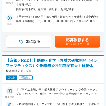
長として、健診施設の運営全般をお任せします。
勤務地
社の定める事業所
変更の範囲：会社の定める業務
【最寄り駅】
・売上・予算管理
仙台駅(地下鉄)、青葉通一番町駅、あおば通駅
・医師のマネジメント
・人事から売上までの施設管理
＜予定年収＞630万円～800万円＜賃金形態＞年俸制＜賃金内訳＞
年額（基本給）：6,300,000円～8,000,000円＜月額＞525,000円
■組織構成：
給与
～666,666円（12分割）＜昇給有無＞有＜残業手当＞無＜給与補
東京運営部…約220名／立川運営部…約170名／名古屋運営部…約
足＞※時間外手当：管理監督者のため無し賃金はあくまでも目安の
110名／仙台運営部…約200名／札幌運営部…約40名
金額であり、選考を通じて上下する可能性があります。月給(月額)
は固定手当を含めた表記です。
応募依頼する
■当社について：
気になる
（エージェントサービス）
株式会社進興メディカルサポート（東証プライム上場企業「株式
会社リゾートトラスト」子会社）のグループ法人である医療法人
社団進興会の運営サポート業務を行っています。
当社が医療法人社団進興会における医療業務以外の業務を請け負
【京都／R&D社】医療・化学・素材の研究開発（イン
い、クオリティの高いお客様対応を行うことで、進興会は医療関
フォマティクス）◇転勤無☆社宅制度有☆土日祝休
連業務に注力でき、各種ニーズに合わせた健診サービスの提供と
技術の研鑽に努めています。
株式会社テクノプロ
正社員
転勤なし
■当グループの特徴：
健診施設として東京23区内に8施設、立川市に1施設、仙台市に1
施設、名古屋市に1施設、札幌市に1施設を構え、企業の定期健康
【プライム上場の国内最大級技術アウトソーシング企業・テクノ
診断から各種人間ドックまで幅広く対応しております。
プロHDグループ／化学・バイオ分野に専門特化／カーボンニュー
親会社であるリゾートトラスト及びオリックスのグループ力を活
仕事内容
トラルや医薬品開発等SDGs達成への貢献が高いプロジェクトを数
かしたVIP健診の展開や営業力の強化を通して、日本有数の健診機
多く支援】
＜勤務地詳細＞【テクノプロ・R＆D社】京都支店住所：京都府京
関としての地位を確実なものにしていきます。