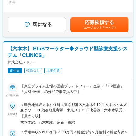
給与
500,000円＜昇給有無＞有＜残業手当＞有＜給与補足＞■昇給：年
アをお任せします。
1回賃金はあくまでも目安の金額であり、選考を通じて上下する可
能性があります。月給(月額)は固定手当を含めた表記です。
【業務詳細】
訪問看護利用者様のお住まいに伺い、健康維持などの下記サポー
応募依頼する
気になる
トを行います。
（エージェントサービス）
・ご利用様宅やデイサービスへ訪問しての看護業務
・訪問看護報告書や計画書の作成
・医師やケアマネジャー等の関係機関とのやりとり
【六本木】 BtoBマーケター◆クラウド型診療支援シス
・ご利用者様の退院に向けた会議の参加
・サービス担当者会議の参加
テム「CLINICS」
※30分~60分の訪問を1日に4~6件程度
株式会社メドレー
※訪問移動は電動自転車
※記録方式は電子カルテ（iPadを1人1台貸与）
正社員
転勤なし
上場企業
【患者対応について】
【東証プライム上場の医療プラットフォーム企業／「IT×医療」
チームワーク・チーム制を採用しており、訪問看護初心者でも安
「人材×医療」の分野で事業拡大中】
心して勤務できます。1人の利用者様に対し、訪問看護師2～5名
仕事内容
でケアにあたります。
■概要：
＜勤務地詳細＞本社住所：東京都港区六本木6-10-1 六本木ヒルズ
日本最大級のオンライン診療・クラウド診療支援システム
【訪問看護未経験でも安心できる研修・フォロー体制】
森タワー13F勤務地最寄駅：東京メトロ 日比谷線／六本木駅受動
「CLINICS」は、医療機関のDXを推進するプラットフォームとし
・座学（ビジネス、当社の理解）、同行訪問（一日の流れの理
勤務地
喫煙対策：屋内全面禁煙変更の範囲：会社の定める事業所
【最寄り駅】
て、電子カルテや予約システムなど多角的な展開を続けていま
解）等を行います。利用者様おひとりに対して複数人のチーム制
六本木駅、乃木坂駅、麻布十番駅
す。
で対応しているため、気軽に相談ができる環境が整っておりま
す。
＜予定年収＞600万円～900万円＜賃金形態＞月給制＜賃金内訳＞
現在、さらなる市場シェア拡大に向け、各施策の実行スピードと
∟個別、認知症や精神障害等興味がある分野の勉強を行うことも