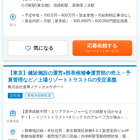
■業務内容
長を実感できる環境です。
小川町駅(東京都)、淡路町駅、新御茶ノ水駅
◎スタディマネージャー：
・メンバーが助け合う風土があり、働きやすさを感じることがで
・治験実施医療機関への訪問
＜予定年収＞700万円～900万円＜賃金形態＞月給制特記事項なし
きます。
・医療機関における治験実施状況、モニタリング業務の管理
＜賃金内訳＞月額（基本給）：400,000円～600,000円固定残業手
・現状課題の解決方針の検討、実施
給与
当/月：90,000円～120,000円（固定残業時間30時間0分/月）超過
・社内関係者との連携
した時間外労働の残業手当は追加支給＜月給＞490,000円～
◎CTM：
720,000円（一律手当を含む）＜昇給有無＞有＜残業手当＞有＜
プロジェクトのオペレーションリーダーとして下記業務を行いま
給与補足＞・経験、能力を考慮の上、決定いたします。・賞与
応募依頼する
す。
気になる
（6・12月）・昇給（年1回）の評価は原則的に派遣先の評価を参
（エージェントサービス）
・試験の実行可能性調査
考にします。賃金はあくまでも目安の金額であり、選考を通じて
・施設立上げ、組入れ、データ収集からクロージングまでの試験
上下する可能性があります。月給(月額)は固定手当を含めた表記で
運営上の管理
す。
・グローバルチームとの連携
【東京】健診施設の運営※部長候補◆運営部の売上・予
算管理など／上場リゾートトラストGの安定基盤
■派遣先について：
多くは製薬メーカーですが、医療機器メーカー、再生医療等製品
株式会社進興メディカルサポート
メーカーなどの案件もあります。
正社員
業種未経験歓迎
派遣先を選ぶのはあなた自身ですので、数ある案件の中からご自
身のキャリアパスにあった派遣先をマッチングします。
【業界経験不問！エリアマネージャーなどの経験を活かせま
■働き方について：
す！】～リゾートトラスト×オリックスのグループ力が強み～
・平均残業時間は11時間程と、ワークライフバランスを充実させ
仕事内容
て働くことができます。
■業務内容：
＜勤務地詳細＞本社住所：東京都港区新橋4-3-1 新虎安田ビル4F
※固定残業代は30時間分を支給
「医療法人社団進興会」のグループクリニック施設にて運営部部
勤務地最寄駅：都営地下鉄三田線／内幸町駅受動喫煙対策：屋内
長として、健診施設の運営全般をお任せします。