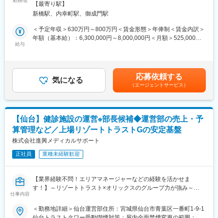
勤務地
全面禁煙変更の範囲：会社の定める事業所
■採用背景：
【最寄り駅】
◇売上・予算管理
「CRAとしては十分にやり切ったため、次のキャリアを目指した
新橋駅、内幸町駅、御成門駅
◇医師のマネジメント
い」
◇人事から売上までの施設管理
＜予定年収＞630万円～800万円＜賃金形態＞年俸制＜賃金内訳＞
「CRO企業での経験を活かして、製薬企業の中でキャリアを築い
年額（基本給）：6,300,000円～8,000,000円＜月額＞525,000円
てみたい」
■組織構成：
給与
～666,666円（12分割）＜昇給有無＞有＜残業手当＞無＜給与補
当社では上記のような様々なキャリアの要望にお応えするため
東京運営部…約220名／立川運営部…約170名／名古屋運営部…約
足＞※時間外手当：管理監督者のため無し賃金はあくまでも目安の
に、CRAの上位ポジションの採用枠を新たに新設いたしました。
110名／仙台運営部…約200名／札幌運営部…約40名
金額であり、選考を通じて上下する可能性があります。月給(月額)
は固定手当を含めた表記です。
■充実のサポート体制：
応募依頼する
■当社について：
気になる
・研修
（エージェントサービス）
株式会社進興メディカルサポート（東証プライム上場企業「株式
参加必須な定例会や研修はありませんが、英語（英会話、TOEIC
会社リゾートトラスト」子会社）のグループ法人である医療法人
対策）や、興味のある疾患・分野の研修など、リクエストに応じ
社団進興会の運営サポート業務を行っています。
て企画しています。
当社が医療法人社団進興会における医療業務以外の業務を請け負
※現在すべての研修をオンラインで実施しており、後日の動画聴講
【仙台】健診施設の運営※部長候補◆運営部の売上・予
い、クオリティの高いお客様対応を行うことで、進興会は医療関
も可能です。
算管理など／上場リゾートトラストGの安定基盤
連業務に注力でき、各種ニーズに合わせた健診サービスの提供と
・育児休業取得実績多数
技術の研鑽に努めています。
株式会社進興メディカルサポート
アクセライズには育休後復職している女性マネージャーが複数在
籍しており、立場や状況を理解したうえで、あなたの復職後の活
正社員
業種未経験歓迎
■当グループの特徴：
躍をサポートしています。
健診施設として東京23区内に8施設、立川市に1施設、仙台市に1
もちろん、育児・介護支援のための各種制度も充実しています。
施設、名古屋市に1施設、札幌市に1施設を構え、企業の定期健康
男性社員の育休取得実績もあります。
【業界経験不問！エリアマネージャーなどの経験を活かせま
診断から各種人間ドックまで幅広く対応しております。
す！】～リゾートトラスト×オリックスのグループ力が強み～
親会社であるリゾートトラスト及びオリックスのグループ力を活
仕事内容
かしたVIP健診の展開や営業力の強化を通して、日本有数の健診機
■業務内容：
＜勤務地詳細＞仙台運営部住所：宮城県仙台市青葉区一番町1-9-1
関としての地位を確実なものにしていきます。
「医療法人社団進興会」のグループクリニック施設にて運営部部
仙台トラストタワー受動喫煙対策：屋内全面禁煙変更の範囲：会