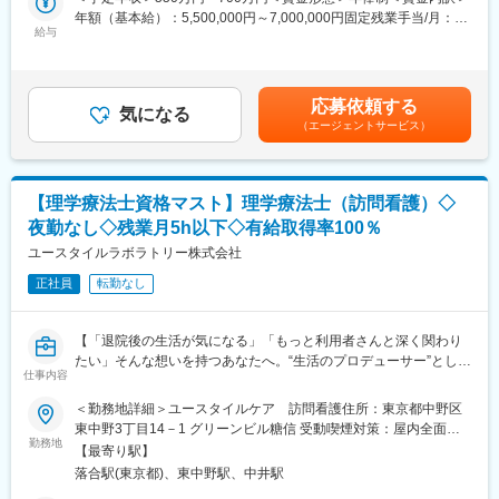
年額（基本給）：5,500,000円～7,000,000円固定残業手当/月：
ドし、組織全体を巻き込むマーケティング活動を推進できます。
■業務詳細：
給与
85,500円～90,000円（固定残業時間30時間0分/月）超過した時間
事業拡大のため、将来的には新規事業所の立ち上げ所長として活
外労働の残業手当は追加支給＜月額＞543,833円～673,333円（12
変更の範囲：会社の定める業務
躍していただきたいです。もちろん管理者業務は時間をかけて丁
分割）（一律手当を含む）＜昇給有無＞有＜残業手当＞有＜給与
寧に教えてきます。チーム制を採用しており、訪問看護初心者で
補足＞■昇給：年1回■賞与：年2回【諸手当】◇オンコール手当◇
応募依頼する
も安心して勤務できます。
気になる
緊急訪問手当◇タクシー手当実費支給（夜間出動・帰宅時片道
（エージェントサービス）
20km以内）◇引っ越し手当（規定有）賃金はあくまでも目安の金
・訪問看護業務(正看護師)
額であり、選考を通じて上下する可能性があります。月給(月額)は
・ご利用者様の体調のチェック・必要な処置
固定手当を含めた表記です。
・健康に関する相談
【理学療法士資格マスト】理学療法士（訪問看護）◇
・その他介護支援、地域やクリニックとのコミュニケーション
夜勤なし◇残業月5h以下◇有給取得率100％
※MCS（医療介護専用コミュニケーションツール）使用
・事務所マネジメント業務の一部
ユースタイルラボラトリー株式会社
・オンコール対応（緊急出動は月に0～2件程度）
正社員
転勤なし
■患者対応について：
・チームワーク・チーム制を採用しており、訪問看護初心者でも
【「退院後の生活が気になる」「もっと利用者さんと深く関わり
安心して勤務できます。1人の利用者様に対し、訪問看護師2～5
たい」そんな想いを持つあなたへ。“生活のプロデューサー”とし
名でケアにあたります。
仕事内容
て、新しいキャリアをここから始めてみませんか？】
・30分or60分のケアを1日5件を目安に訪問します。
＜勤務地詳細＞ユースタイルケア 訪問看護住所：東京都中野区
※移動は電動自転車（貸出）
■業務内容：
東中野3丁目14－1 グリーンビル糖信 受動喫煙対策：屋内全面禁
訪問看護ステーションで働く【理学療法士】を募集します。
勤務地
煙変更の範囲：会社の定める事業所
■呼び出し（オンコール）について：
【最寄り駅】
退院後の暮らしに不安を感じる方、介護度が上がってきた方、ご
・オンコールにて、実際に出動するのは1ヶ月に1回程です。
落合駅(東京都)、東中野駅、中井駅
本人やご家族が「何とか生活を維持したい」と願うその気持ちに
・日々のケアや緊急事態が起こる予測立てとその事前対応を徹底