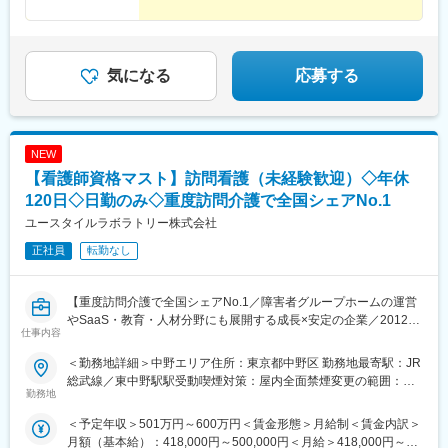
丈夫です。徐々に名前を知ってもらって、自然と話の輪の中に入
え決定します。・未経験・経験浅めの方もご応募可能です。スキ
れるようになったり、配属先で新しい仕事を任せられたり、自分
ル・ポテンシャルに応じて個別に条件を提示いたします。【年収
の働きを認められたと感じられる瞬間がきっと訪れるはずで
例】年収525万円（CRA／30 代前半）年収550万円（MA／30 代
す！」
前半）年収650万円（薬事／40 代前半）年収410万円（内勤サポ
気になる
応募する
ート・業界未経験／20 代後半）年収660万円（薬事／60 代・嘱託
社員入社）
NEW
【看護師資格マスト】訪問看護（未経験歓迎）◇年休
120日◇日勤のみ◇重度訪問介護で全国シェアNo.1
ユースタイルラボラトリー株式会社
正社員
転勤なし
【重度訪問介護で全国シェアNo.1／障害者グループホームの運営
やSaaS・教育・人材分野にも展開する成長×安定の企業／2012年
仕事内容
に通所介護事業から開始し毎年の売上は前年比平均約200％増実
現】
＜勤務地詳細＞中野エリア住所：東京都中野区 勤務地最寄駅：JR
総武線／東中野駅駅受動喫煙対策：屋内全面禁煙変更の範囲：会
【業務内容】
勤務地
社の定める事業所
訪問看護事業や重度訪問介護等、福祉分野を中心に毎年平均
＜予定年収＞501万円～600万円＜賃金形態＞月給制＜賃金内訳＞
200％の成長を続けている当社にて、【ユースタイルケア訪問看
月額（基本給）：418,000円～500,000円＜月給＞418,000円～
護】をご利用いただいている方々に向けた訪問看護による在宅ケ