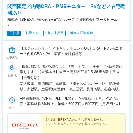
関西限定／内勤CRA・PMSモニター・PVなど／在宅勤
務あり
株式会社BREXA Advan(BREXAグループ（旧株式会社アールピーエ
ム）)
正社員
転勤なし
5名以上採用
職種未経験歓迎
【ポジションサーチ／キャリアチェンジOK】CRA・PMSモニタ
ー・内勤CRA・PV・薬事・統計解析等
仕事内容
【関西限定勤務／転勤なし】 リモートワーク併用可（※勤務先に
準じます）【大阪本社】大阪市淀川区宮原3-5-36新大阪トラスト
勤務地
タワー19F最寄り駅：新大阪駅＜東京研修センター＞東京都新宿
【最寄り駅】
区西新宿2-7-1 新宿第一生命ビルディング3F【アクセス】最寄り
新大阪駅、渡辺橋駅、本町駅、大阪ビジネスパーク駅、肥後橋
駅：新宿駅、都庁前駅、西新宿駅＜柔軟な働き方が可能＞※リモー
駅、大阪駅、土居駅(大阪府)、東三国駅、長堀橋駅、心斎橋駅、神
トワーク可※オフィスでの勤務希望の方は出社も可【★】活躍中の
戸三宮駅(阪神)、打出駅、貿易センター駅、平城山駅、都庁前駅、
先輩社員の声「製薬業界は未経験だったため、まずは小さなプロ
■開発関連職（CRA、PM、PL等）、MA職種、薬事、MW（目
中之島駅、阿波座駅、京橋駅(大阪府)、淀屋橋駅、大阪梅田駅(阪
ジェクトから参加して徐々に経験・スキルを磨いてスケールアッ
安：実務経験3年以上）年俸：500万円～800万円（月収例：41.6
神線)、梅田駅(地下鉄)、太子橋今市駅、松屋町駅、西新宿駅、大
給与
プしました。フォロー担当の営業さんが話しやすい方たちばかり
万円～66.6万円）■臨床開発職（内勤）、PV、DMなど（目安：実
阪城公園駅、大江橋駅、西梅田駅、守口市駅、東淀川駅、四ツ橋
で真摯に寄り添ってくれたのも、大きな不安なく業務に取り組め
務経験3年以上）年俸：380万円～500万円（月収例：31.6万円～
駅、三宮・花時計前駅、西新宿五丁目駅
た理由の一つだと思います。配属先に慣れるまで大変さを感じる
41.6万円）■職種未経験の方年俸：330万円～・年俸の1／12 を毎
7月1日、BREXA Advanとして再スタート。
ここで、あなたのキャリアを次のステージへ。
こともあるかもしれません。けれども、日々の仕事にしっかりと
月支給いたします。・残業代、交通費、出張日当は別途全額支給
向き合える方、コミュニケーションを大切にできる方であれば大
いたします。・上記年俸は目安であり、経験・スキルを考慮のう