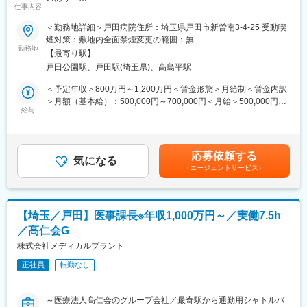
仕事内容
関する研修まで、レベルに合わせて受講可能。オンライン受講が
■職務内容：
可能のため、働きながらも学べます。
＜勤務地詳細＞戸田病院住所：埼玉県戸田市新曽南3-4-25 受動喫
・医療事務全般に関わるとりまとめ業務
＜社会人博士制度＞
煙対策：敷地内全面禁煙変更の範囲：無
・事務全般・病棟のマネジメント
研究員が働きながら学位取得を目指せる制度です。会社が受験料
勤務地
【最寄り駅】
・事務長、院長への提案
から、入学金、授業料までの全額を負担。在学中はもちろん給与
戸田公園駅、戸田駅(埼玉県)、高島平駅
は100%支給、福利厚生も他の研究員と同様に利用可能です。
■当社について：
＜予定年収＞800万円～1,200万円＜賃金形態＞月給制＜賃金内訳
医療を取りまく環境は、人口の高齢化が急速に進み、それにとも
■当社について：
＞月額（基本給）：500,000円～700,000円＜月給＞500,000円～
なって医療・介護の切れ目のない対応の必要性や、一方では患者
◇当社は業界大手テクノプロの化学・バイオ分野に特化した社内
給与
700,000円＜昇給有無＞有＜残業手当＞無＜給与補足＞■昇給：年
様の医療・介護に対する期待も多様化しています。
カンパニーです。大学、民間企業、公的研究機関等に対し、人材
1回■賞与：年2回（2.2か月分）※前年度実績賃金はあくまでも目
病院運営は正に転換期に直面しています。
提案や受託研究を通して、研究開発部門での業務支援を展開して
安の金額であり、選考を通じて上下する可能性があります。月給
いかに合理的に、多様化する医療ニーズに応えていくか、これが
います。
(月額)は固定手当を含めた表記です。
応募依頼する
今後の病院運営にとって最大のテーマと考えます。
◇カーボンニュートラルや医薬品開発などSDGs達成への貢献が高
気になる
（エージェントサービス）
当社は、給食や事務関連業務の請負、薬剤・医療機器・日用品の
いプロジェクトを数多く支援しています。これからも社会課題の
販売・リースから、建物の設備管理業務まで、幅広い業務を通し
解決、豊な社会の実現に貢献しています。
て、病院がきめの細かいニーズに即応できるよう、支援活動をす
ることを使命としています。
変更の範囲：会社の定める業務
【埼玉／戸田】医事課長※年収1,000万円～／実働7.5h
／髙仁会G
変更の範囲：会社の定める業務
株式会社メディカルプラント
正社員
転勤なし
～医療法人髙仁会のグループ会社／最寄駅から通勤用シャトルバ