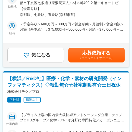
都市下京区七条通り東洞院東入ル材木町499-2 第一キョートビル
■業務概要：
勤務地
5F勤務地最寄駅：JR線／京都駅受動喫煙対策：屋内全面禁煙変更
【最寄り駅】
バイオ・ケモインフォマティクス業務を担当します。
の範囲：会社の定める事業所
京都駅、七条駅、五条駅(京都市営)
シークエンス解析、オミクス解析、立体構造・相互作用予測、合
変更の範囲：会社の定める業務
成経路探索、AI解析（機械学習/深層学習）、MD・MOシミュレー
＜予定年収＞600万円～800万円＜賃金形態＞月給制＜賃金内訳＞
ションなどがあります。
月額（基本給）：375,000円～500,000円＜月給＞375,000円～
＜プロジェクト例＞
給与
500,000円＜昇給有無＞有＜残業手当＞有＜給与補足＞※給与は、
・AI創薬にかかわるRNN, CNN, VAE, GAN,シミュレーションプロ
能力・実務経験等を考慮の上、当社規程に従って決定します。■給
グラミング
与改定：年1回■賞与：年2回（4.07カ月分／年）※前年度実績賃金
・抗体のモデリング、ドッキングシミュレーション
はあくまでも目安の金額であり、選考を通じて上下する可能性が
応募依頼する
・ヒトiPS細胞由来オルガノイド研究におけるバイオインフォマテ
気になる
あります。月給(月額)は固定手当を含めた表記です。
（エージェントサービス）
ィクス
・分子動力学法を用いた数値シミュレーション
・医薬品候補化合物の自動探索の研究
・NGSを用いた遺伝子解析法開発
【横浜／R&D社】医療・化学・素材の研究開発（イン
・健康予測情報サービス事業に関するインフォマティクス
フォマティクス）◇転勤無☆☆社宅制度有☆土日祝休
・材料開発における最適な合成ルート、触媒探索
株式会社テクノプロ
■知識・専門性を深めるサポートが充実：
正社員
転勤なし
＜1800種類以上の研修プログラム＞
Excelなどのビジネススキル向上の講座から分析機器の取り扱い方
法、iPS細胞の培養技術など、独学では習得が難しい最先端技術に
【プライム上場の国内最大級技術アウトソーシング企業・テクノ
関する研修まで、レベルに合わせて受講可能。オンライン受講が
プロHDグループ／化学・バイオ分野に専門特化／カーボンニュー
可能のため、働きながらも学べます。
仕事内容
トラルや医薬品開発等SDGs達成への貢献が高いプロジェクトを数
＜社会人博士制度＞
多く支援】