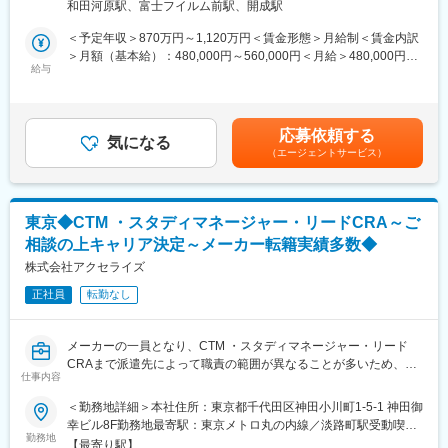
いった生活目標の達成を、チームで支えていく仕事です。あなた
和田河原駅、富士フイルム前駅、開成駅
の経験を活かしながら、生活リズムも整え、無理のない働き方を
■業務内容：
＜予定年収＞870万円～1,120万円＜賃金形態＞月給制＜賃金内訳
実現してみませんか？
富士フイルムメディカル製品の薬事申請領域における、マネジメ
＞月額（基本給）：480,000円～560,000円＜月給＞480,000円～
ント業務
給与
560,000円＜昇給有無＞有＜残業手当＞無＜給与補足＞※給与は経
■1日の流れ（例）
・医療法規関連の文書制作方針立案
験・能力等を考慮の上、決定します。■処遇：年に1回考課による
09：00 朝礼・情報共有（ステーション内の先輩PT/看護師）
・部下の業務遂行管理、他部署との調整など
見直しあり■賞与：年2回※年度実績：290万円～450万円/年間賃金
→ 午前1件訪問 ・1件ケアカンファ参加
はあくまでも目安の金額であり、選考を通じて上下する可能性が
12：00 休憩
応募依頼する
薬事文書制作業務の品質向上と効率化に向け、富士フイルム薬事
気になる
あります。月給(月額)は固定手当を含めた表記です。
13：00 午後2?3件訪問
（エージェントサービス）
部門および設計部門と協力して、各種業務改善をおこなっていた
17：30 記録・カンファ（ステーション内）
だきます。
18：00 退社
部下の業務遂行管理や人材の配置、他部署との調整等を行い、業
※夜勤・オンコール・ノルマなし
務を円滑に進めていただきます。メンバーの薬事専門性や問題解
東京◆CTM ・スタディマネージャー・リードCRA～ご
決力の向上も担当いただきます。
■働き方の特徴
相談の上キャリア決定～メーカー転籍実績多数◆
・ 勤務時間は日勤のみ（9:00～18:00）
■RD&E本部のご紹介：
株式会社アクセライズ
・有給取得率100％！
https://www.fujifilm.com/ffbx/ja/careers/rde
チーム制を採用しているため、お休みが取りやすい環境です。
正社員
転勤なし
・ICT活用で業務効率化
■当社の魅力：
残業は月5時間以下を実現。
・当社は富士フイルムグループのシェアードサービス会社とし
時間内に仕事を終え、プライベートも充実！
メーカーの一員となり、CTM ・スタディマネージャー・リード
て、富士フイルムのメディカル製品について、薬事文書制作業務
CRAまで派遣先によって職責の範囲が異なることが多いため、ご
を担っています。
仕事内容
変更の範囲：会社の定める業務
自身のキャリアを伺いながら、ご本人のご希望に沿った就業先を
・様々な部門や人と関わりながら、部門横断したチャレンジング
ご相談したいと思っております。
＜勤務地詳細＞本社住所：東京都千代田区神田小川町1-5-1 神田御
な活動をしており、充実感を持って、仕事に取り組むことができ
ぜひ一度、今後のキャリアの選択肢としてご相談ください！
幸ビル8F勤務地最寄駅：東京メトロ丸の内線／淡路町駅受動喫煙
ます。
勤務地
対策：敷地内喫煙可能場所あり
・全社的な変革活動の推進や、充実した教育システムにより、成
【最寄り駅】