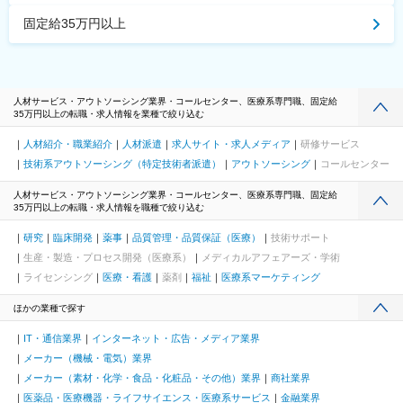
固定給35万円以上
人材サービス・アウトソーシング業界・コールセンター、医療系専門職、固定給
35万円以上の転職・求人情報を業種で絞り込む
人材紹介・職業紹介
人材派遣
求人サイト・求人メディア
研修サービス
技術系アウトソーシング（特定技術者派遣）
アウトソーシング
コールセンター
人材サービス・アウトソーシング業界・コールセンター、医療系専門職、固定給
35万円以上の転職・求人情報を職種で絞り込む
研究
臨床開発
薬事
品質管理・品質保証（医療）
技術サポート
生産・製造・プロセス開発（医療系）
メディカルアフェアーズ・学術
ライセンシング
医療・看護
薬剤
福祉
医療系マーケティング
ほかの業種で探す
IT・通信業界
インターネット・広告・メディア業界
メーカー（機械・電気）業界
メーカー（素材・化学・食品・化粧品・その他）業界
商社業界
医薬品・医療機器・ライフサイエンス・医療系サービス
金融業界