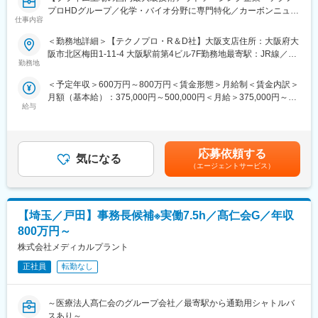
関する研修まで、レベルに合わせて受講可能。オンライン受講が
プロHDグループ／化学・バイオ分野に専門特化／カーボンニュー
可能のため、働きながらも学べます。
仕事内容
トラルや医薬品開発等SDGs達成への貢献が高いプロジェクトを数
＜社会人博士制度＞
多く支援】
＜勤務地詳細＞【テクノプロ・R＆D社】大阪支店住所：大阪府大
研究員が働きながら学位取得を目指せる制度です。会社が受験料
阪市北区梅田1-11-4 大阪駅前第4ビル7F勤務地最寄駅：JR線／大
から、入学金、授業料までの全額を負担。在学中はもちろん給与
■業務概要：
勤務地
阪駅受動喫煙対策：屋内全面禁煙変更の範囲：会社の定める事業
は100%支給、福利厚生も他の研究員と同様に利用可能です。
バイオ・ケモインフォマティクス業務を担当します。
所
＜予定年収＞600万円～800万円＜賃金形態＞月給制＜賃金内訳＞
シークエンス解析、オミクス解析、立体構造・相互作用予測、合
■当社について：
月額（基本給）：375,000円～500,000円＜月給＞375,000円～
成経路探索、AI解析（機械学習/深層学習）、MD・MOシミュレー
◇当社は業界大手テクノプロの化学・バイオ分野に特化した社内
給与
500,000円＜昇給有無＞有＜残業手当＞有＜給与補足＞※給与は、
ションなどがあります。
カンパニーです。大学、民間企業、公的研究機関等に対し、人材
能力・実務経験等を考慮の上、当社規程に従って決定します。■給
＜プロジェクト例＞
提案や受託研究を通して、研究開発部門での業務支援を展開して
与改定：年1回■賞与：年2回（平均4.05カ月分／年）※前年度実績
・AI創薬にかかわるRNN, CNN, VAE, GAN,シミュレーションプロ
います。
賃金はあくまでも目安の金額であり、選考を通じて上下する可能
グラミング
応募依頼する
◇カーボンニュートラルや医薬品開発などSDGs達成への貢献が高
気になる
性があります。月給(月額)は固定手当を含めた表記です。
・抗体のモデリング、ドッキングシミュレーション
（エージェントサービス）
いプロジェクトを数多く支援しています。これからも社会課題の
・ヒトiPS細胞由来オルガノイド研究におけるバイオインフォマテ
解決、豊な社会の実現に貢献しています。
ィクス
・分子動力学法を用いた数値シミュレーション
変更の範囲：会社の定める業務
【埼玉／戸田】事務長候補※実働7.5h／髙仁会G／年収
・医薬品候補化合物の自動探索の研究
・NGSを用いた遺伝子解析法開発
800万円～
・健康予測情報サービス事業に関するインフォマティクス
株式会社メディカルプラント
・材料開発における最適な合成ルート、触媒探索
正社員
転勤なし
■知識・専門性を深めるサポートが充実：
＜1800種類以上の研修プログラム＞
～医療法人髙仁会のグループ会社／最寄駅から通勤用シャトルバ
Excelなどのビジネススキル向上の講座から分析機器の取り扱い方
スあり～
法、iPS細胞の培養技術など、独学では習得が難しい最先端技術に