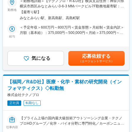
＜勤務地詳細＞【テクノプロ・R＆D社】横浜支店住所：神奈川県
研究員が働きながら学位取得を目指せる制度です。会社が受験料
横浜市西区みなとみらい3-6-3 MMパークビル7F勤務地最寄駅：み
から、入学金、授業料までの全額を負担。在学中はもちろん給与
■業務概要：
勤務地
なとみらい線／みなとみらい駅受動喫煙対策：屋内全面禁煙
は100%支給、福利厚生も他の研究員と同様に利用可能です。
【最寄り駅】
バイオ・ケモインフォマティクス業務を担当します。
みなとみらい駅、新高島駅、高島町駅
シークエンス解析、オミクス解析、立体構造・相互作用予測、合
■当社について：
成経路探索、AI解析（機械学習/深層学習）、MD・MOシミュレー
＜予定年収＞600万円～800万円＜賃金形態＞月給制＜賃金内訳＞
◇当社は業界大手テクノプロの化学・バイオ分野に特化した社内
ションなどがあります。
月額（基本給）：375,000円～500,000円＜月給＞375,000円～
カンパニーです。大学、民間企業、公的研究機関等に対し、人材
＜プロジェクト例＞
給与
500,000円＜昇給有無＞有＜残業手当＞有＜給与補足＞※給与は、
提案や受託研究を通して、研究開発部門での業務支援を展開して
・AI創薬にかかわるRNN, CNN, VAE, GAN,シミュレーションプロ
能力・実務経験等を考慮の上、当社規程に従って決定します。■給
います。
グラミング
与改定：年1回■賞与：年2回（4.05カ月分／年）※前年度実績賃金
◇カーボンニュートラルや医薬品開発などSDGs達成への貢献が高
・抗体のモデリング、ドッキングシミュレーション
はあくまでも目安の金額であり、選考を通じて上下する可能性が
いプロジェクトを数多く支援しています。これからも社会課題の
応募依頼する
・ヒトiPS細胞由来オルガノイド研究におけるバイオインフォマテ
気になる
あります。月給(月額)は固定手当を含めた表記です。
解決、豊な社会の実現に貢献しています。
（エージェントサービス）
ィクス
・分子動力学法を用いた数値シミュレーション
変更の範囲：会社の定める業務
・医薬品候補化合物の自動探索の研究
・NGSを用いた遺伝子解析法開発
【福岡／R&D社】医療・化学・素材の研究開発（イン
・健康予測情報サービス事業に関するインフォマティクス
フォマティクス）◇転勤無
・材料開発における最適な合成ルート、触媒探索
株式会社テクノプロ
■知識・専門性を深めるサポートが充実：
正社員
転勤なし
＜1800種類以上の研修プログラム＞
Excelなどのビジネススキル向上の講座から分析機器の取り扱い方
法、iPS細胞の培養技術など、独学では習得が難しい最先端技術に
【プライム上場の国内最大級技術アウトソーシング企業・テクノ
関する研修まで、レベルに合わせて受講可能。オンライン受講が
プロHDグループ／化学・バイオ分野に専門特化／カーボンニュー
可能のため、働きながらも学べます。
仕事内容
トラルや医薬品開発等SDGs達成への貢献が高いプロジェクトを数
＜社会人博士制度＞