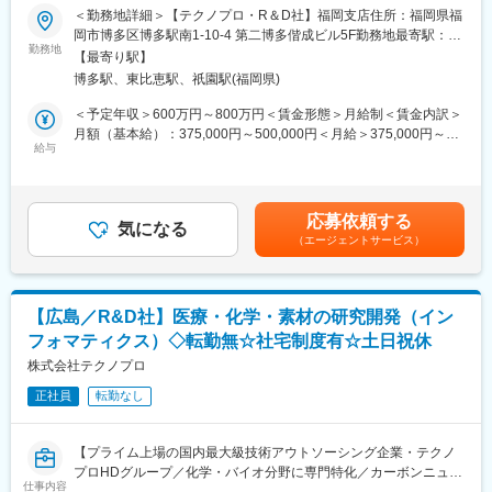
多く支援】
＜勤務地詳細＞【テクノプロ・R＆D社】福岡支店住所：福岡県福
研究員が働きながら学位取得を目指せる制度です。会社が受験料
岡市博多区博多駅南1-10-4 第二博多偕成ビル5F勤務地最寄駅：JR
から、入学金、授業料までの全額を負担。在学中はもちろん給与
■業務概要：
勤務地
線／博多駅受動喫煙対策：屋内全面禁煙変更の範囲：会社の定め
は100%支給、福利厚生も他の研究員と同様に利用可能です。
【最寄り駅】
バイオ・ケモインフォマティクス業務を担当します。
る事業所
博多駅、東比恵駅、祇園駅(福岡県)
シークエンス解析、オミクス解析、立体構造・相互作用予測、合
■当社について：
成経路探索、AI解析（機械学習/深層学習）、MD・MOシミュレー
＜予定年収＞600万円～800万円＜賃金形態＞月給制＜賃金内訳＞
◇当社は業界大手テクノプロの化学・バイオ分野に特化した社内
ションなどがあります。
月額（基本給）：375,000円～500,000円＜月給＞375,000円～
カンパニーです。大学、民間企業、公的研究機関等に対し、人材
＜プロジェクト例＞
給与
500,000円＜昇給有無＞有＜残業手当＞有＜給与補足＞※給与は、
提案や受託研究を通して、研究開発部門での業務支援を展開して
・AI創薬にかかわるRNN, CNN, VAE, GAN,シミュレーションプロ
能力・実務経験等を考慮の上、当社規程に従って決定します。■給
います。
グラミング
与改定：年1回■賞与：年2回（平均4.05カ月分／年）※前年度実績
◇カーボンニュートラルや医薬品開発などSDGs達成への貢献が高
・抗体のモデリング、ドッキングシミュレーション
賃金はあくまでも目安の金額であり、選考を通じて上下する可能
いプロジェクトを数多く支援しています。これからも社会課題の
応募依頼する
・ヒトiPS細胞由来オルガノイド研究におけるバイオインフォマテ
気になる
性があります。月給(月額)は固定手当を含めた表記です。
解決、豊な社会の実現に貢献しています。
（エージェントサービス）
ィクス
・分子動力学法を用いた数値シミュレーション
・医薬品候補化合物の自動探索の研究
・NGSを用いた遺伝子解析法開発
【広島／R&D社】医療・化学・素材の研究開発（イン
・健康予測情報サービス事業に関するインフォマティクス
フォマティクス）◇転勤無☆社宅制度有☆土日祝休
・材料開発における最適な合成ルート、触媒探索
株式会社テクノプロ
■知識・専門性を深めるサポートが充実：
正社員
転勤なし
＜1800種類以上の研修プログラム＞
Excelなどのビジネススキル向上の講座から分析機器の取り扱い方
法、iPS細胞の培養技術など、独学では習得が難しい最先端技術に
【プライム上場の国内最大級技術アウトソーシング企業・テクノ
関する研修まで、レベルに合わせて受講可能。オンライン受講が
プロHDグループ／化学・バイオ分野に専門特化／カーボンニュー
可能のため、働きながらも学べます。
仕事内容
トラルや医薬品開発等SDGs達成への貢献が高いプロジェクトを数