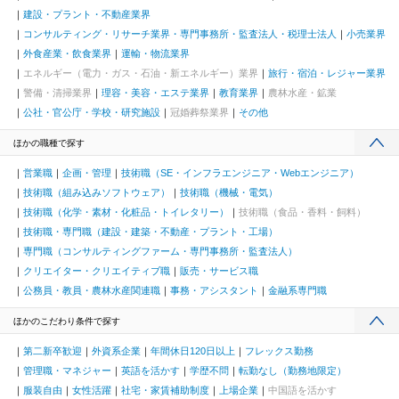
建設・プラント・不動産業界
コンサルティング・リサーチ業界・専門事務所・監査法人・税理士法人
小売業界
外食産業・飲食業界
運輸・物流業界
エネルギー（電力・ガス・石油・新エネルギー）業界
旅行・宿泊・レジャー業界
警備・清掃業界
理容・美容・エステ業界
教育業界
農林水産・鉱業
公社・官公庁・学校・研究施設
冠婚葬祭業界
その他
ほかの職種で探す
営業職
企画・管理
技術職（SE・インフラエンジニア・Webエンジニア）
技術職（組み込みソフトウェア）
技術職（機械・電気）
技術職（化学・素材・化粧品・トイレタリー）
技術職（食品・香料・飼料）
技術職・専門職（建設・建築・不動産・プラント・工場）
専門職（コンサルティングファーム・専門事務所・監査法人）
クリエイター・クリエイティブ職
販売・サービス職
公務員・教員・農林水産関連職
事務・アシスタント
金融系専門職
ほかのこだわり条件で探す
第二新卒歓迎
外資系企業
年間休日120日以上
フレックス勤務
管理職・マネジャー
英語を活かす
学歴不問
転勤なし（勤務地限定）
服装自由
女性活躍
社宅・家賃補助制度
上場企業
中国語を活かす