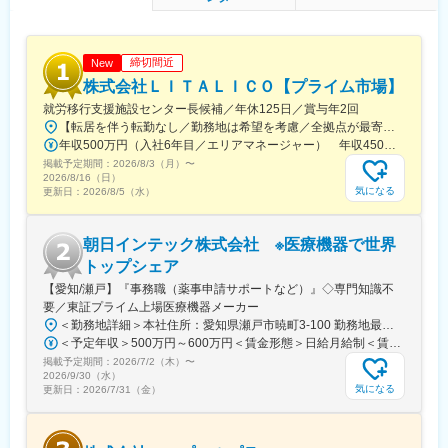
締切間近
New
株式会社ＬＩＴＡＬＩＣＯ【プライム市場】
就労移行支援施設センター長候補／年休125日／賞与年2回
【転居を伴う転勤なし／勤務地は希望を考慮／全拠点が最寄駅から徒歩5～10分圏内】◎詳細は『LITALICOワークス 全国一覧』の検索でご確認いただけます。■北海道：札幌、函館■福島県：福島、郡山■栃木県：宇都宮■埼玉県：さいたま、和光、所沢、越谷、草加、朝霞■千葉県：千葉、柏、船橋、松戸、市原■東京都：東京23区、八王子、三鷹、府中、立川■神奈川県：横浜、川崎、横須賀、大和、厚木■静岡県：静岡、浜松、富士■愛知県：名古屋、春日井、尾張旭、豊明、一宮、豊田、岡崎■新潟県：新潟■富山県：富山■大阪府：大阪、池田■奈良県：奈良■京都府：京都、宇治■岡山県：倉敷■広島県：広島、福山■熊本県：熊本■福岡県：久留米※上記には新規開設予定（住所未確定）の拠点もございます。※上記以外の拠点希望も歓迎※別拠点（ご希望エリア内）でのご案内になる可能性あり※受動喫煙対策：屋内全面禁煙★全国に拠点があり事例も豊富！共通の相談チャットで、拠点を超えて相談することができます。
年収500万円（入社6年目／エリアマネージャー） 年収450万円（入社4年目／センター長）
掲載予定期間：
2026/8/3（月）
〜
2026/8/16（日）
気になる
更新日：
2026/8/5（水）
朝日インテック株式会社 ※医療機器で世界
トップシェア
【愛知/瀬戸】『事務職（薬事申請サポートなど）』◇専門知識不
要／東証プライム上場医療機器メーカー
＜勤務地詳細＞本社住所：愛知県瀬戸市暁町3-100 勤務地最寄駅：名鉄瀬戸線／尾張瀬戸駅受動喫煙対策：敷地内全面禁煙変更の範囲：会社の定める事業所
＜予定年収＞500万円～600万円＜賃金形態＞日給月給制＜賃金内訳＞月額（基本給）：280,000円～290,000円/月20日間勤務想定＜想定月額＞280,000円～290,000円＜昇給有無＞有＜残業手当＞有＜給与補足＞※給与詳細は、経験等を考慮した上で決定■昇給：年1回■賞与：年2回（前年度実績5.0か月相当）※業績により別途決算賞与あり賃金はあくまでも目安の金額であり、選考を通じて上下する可能性があります。月給(月額)は固定手当を含めた表記です。
掲載予定期間：
2026/7/2（木）
〜
2026/9/30（水）
気になる
更新日：
2026/7/31（金）