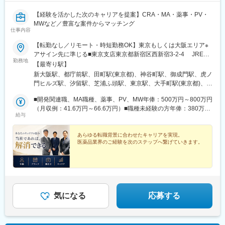
【経験を活かした次のキャリアを提案】CRA・MA・薬事・PV・
MWなど／豊富な案件からマッチング
仕事内容
【転勤なし／リモート・時短勤務OK】東京もしくは大阪エリア※
アサイン先に準じる■東京支店東京都新宿区西新宿3-2-4 JRE西
勤務地
新宿テラス5F＜アクセス＞各線「新宿駅」南口より徒歩10分※地
【最寄り駅】
下道「0-1」出口より徒歩1分＜クライアント先／東京都内＞港
新大阪駅、都庁前駅、田町駅(東京都)、神谷町駅、御成門駅、虎ノ
区、千代田区、中央区、品川区、世田谷区、大田区、渋谷区、豊
門ヒルズ駅、汐留駅、芝浦ふ頭駅、東京駅、大手町駅(東京都)、築
島区、他■大阪本社大阪府大阪市淀川区宮原3-5-36新大阪トラスト
地駅、京橋駅(東京都)、日本橋駅(東京都)、大崎駅、二子玉川駅、
タワー19F＜アクセス＞「新大阪駅」より徒歩4分＜クライアント
■開発関連職、MA職種、薬事、PV、MW年俸：500万円～800万円
蒲田駅、千駄ケ谷駅、恵比寿駅、池袋駅、大阪駅、心斎橋駅、神
先／大阪府・兵庫県・京都府など＞大阪市北区、大阪市中央区、
（月収例：41.6万円～66.6万円）■職種未経験の方年俸：380万円
戸三宮駅(阪神)、渡辺橋駅、本町駅、打出駅、大阪ビジネスパーク
給与
大阪市淀川区、兵庫県神戸市、他※受動喫煙対策：あり（オフィス
～500万円（月収例：31.6万円～41.6万円）・年俸の1／12を毎月
駅、淀屋橋駅、貿易センター駅、守口市駅、平城山駅、長堀橋
内禁煙／アサイン先に準ずる）======POINT======★経験を活
支給いたします。・経験・スキル等を総合的に考慮の上、算定し
駅、南新宿駅、三田駅(東京都)、六本木一丁目駅、新橋駅、二重橋
かせる多彩なキャリアパス★キャリアチェンジ・ブランク復帰歓
ます。・残業代、交通費、出張日当は別途全額支給いたしま
あらゆる転職背景に合わせたキャリアを実現。
前駅、築地市場駅、宝町駅(東京都)、新富町駅(東京都)、三越前
医薬品業界のご経験を次のステップへ繋げていきます。
迎★リモート・時短勤務相談可★年間休日127日／残業月平均10
す。・年齢や定年による年収変動はありません。【年収例】経験
駅、大崎広小路駅、二子新地駅、京急蒲田駅、北参道駅、都電雑
時間程度★50代・60代の入社実績多数★嘱託社員制度あり★取引
や専門性を考慮し、ポジション・待遇を決定しています。・年収
司ケ谷駅、西梅田駅、東三国駅、中之島駅、阿波座駅、京橋駅(大
先300社超・案件120以上
525万円（CRA／30代前半）・年収550万円（MA／30代前半）・
阪府)、肥後橋駅、梅田駅(地下鉄)、土居駅(大阪府)、松屋町駅、新
年収650万円（薬事／40代前半）・年収410万円（内勤サポート・
宿駅、麻布十番駅、虎ノ門駅、竹橋駅、東銀座駅、銀座一丁目
職種未経験／20代後半）・年収660万円（薬事／60代・嘱託社員
駅、月島駅、茅場町駅、五反田駅、国立競技場駅、東池袋駅、大
入社）
阪梅田駅(阪神線)、四ツ橋駅、東淀川駅、三宮・花時計前駅、大阪
気になる
応募する
城公園駅、大江橋駅、太子橋今市駅