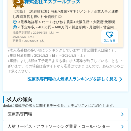
株式会社エスプールプラス
【大阪】【未経験歓迎】福祉×農業×マネジメント／企業人事と連携
し農園運営を担い社会貢献性◎
＜勤務地詳細＞わーくはぴねす農園※大阪住所：大阪府 受動喫煙対策：敷地内全面禁煙変更の範囲：会社の定める事業所
＜予定年収＞400万円～600万円＜賃金形態＞月給制＜賃金内訳＞月額（基本給）：280,000円～420,000円＜月給＞280,000円～420,000円＜昇給有無＞有＜残業手当＞有＜給与補足＞※予定年収はあくまでも目安の金額であり、選考を通じて上下する可能性があります。■昇給：年2回（8月・2月）■賞与：年2回（7月・12月）賃金はあくまでも目安の金額であり、選考を通じて上下する可能性があります。月給(月額)は固定手当を含めた表記です。
掲載予定期間：
2026/6/25（木）
〜
2026/9/23（水）
気になる
更新日：
2026/6/25（木）
※求人応募数の多い順にランキングしています（非公開求人は除く）。
※集計対象期間：2026/8/2（日）～2026/8/8（土）
※事情により掲載終了予定日よりも前に求人募集が終了していることもご
ざいます。その場合は当サイトから応募はできませんので、あらかじめご
了承ください。
医療系専門職
の人気求人ランキングを詳しく見る
求人の傾向
dodaに掲載中の求人に関するデータを、カテゴリごとにご紹介します。
医療系専門職
人材サービス・アウトソーシング業界・コールセンター