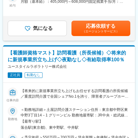
月額（基本給）：405,000円～608,000円固定残業手当/月：
精度を向上させる必要があります。この度は、マーケティング戦
可能です。
給与
95,000円～142,000円（固定残業時間30時間0分/月）超過した時
略に基づき、自ら手を動かしてPDCAを回し、リード創出を最大
間外労働の残業手当は追加支給＜月給＞500,000円～750,000円
化させていく実務担当の「BtoBマーケター」を募集します。
【組織構成】
（一律手当を含む）＜昇給有無＞有＜残業手当＞有＜給与補足＞■
・マネジメント：1名（男性）
昇給・賞与：年2回■上記は固定労働制の場合の月給内訳■裁量労
応募依頼する
■業務内容：
・事務職：数名
気になる
働制の場合の月給内訳基本給362,000円～542,000円固定残業代
（エージェントサービス）
オンライン、オフライン両方の手段を用いて、BtoBマーケティン
・正看護師：10名（男性3：女性7）
138,000～208,000円※時間外労働の有無に関わらず49時間分の固
グ（クラウド診療支援システム）の実務実行支援を行っていただ
※チームメンバーのバックグラウンド
定残業代を支給、49時間分を超えて法定上割増賃金が発生する場
きます。
＊大学病院（脳外科・整形外科病棟）、救命救急センター、大学
合は別途支給賃金はあくまでも目安の金額であり、選考を通じて
病院特別病棟、有料老人ホーム、消化器外科一般、耳鼻科、眼
上下する可能性があります。月給(月額)は固定手当を含めた表記で
【看護師資格マスト】訪問看護（所長候補）◇将来的
■具体的な業務内容：
科、乳腺外科
す。
に新規事業所立ち上げ◇夜勤なし◇有給取得率100％
◎広告・メディアを活用した新規リード獲得施策
◎リード獲得用LP・ホワイトペーパー等の制作ディレクション
ユースタイルラボラトリー株式会社
【呼び出し（オンコール）について】
◎オウンドメディアのコンテンツ最適化
・オンコールにて、実際に出動するのは1ヶ月に1回程です。
正社員
転勤なし
◎セミナー・メールマーケティングによるCRM施策
・日々のケアや緊急事態が起こる予測立てとその事前対応を徹底
◎マーケティングデータに基づく営業連携の強化
し、”事前に防げる緊急呼び出し”を少なくすることで利用者様の不
安も取り除き、鳴らないオンコールの実現にチームで取り組んで
【将来的に新規事業所立ち上げもお任せする訪問看護の所長候補
■魅力：
います。
／重度訪問介護で全国シェアNo.1を誇り、障害者グループホーム
・数値管理から施策実行までを一気通貫で担い、自身のPDCAが
※研修期間中はオンコールの対応はございません。
仕事内容
の運営やSaaS・教育・人材分野にも展開する成長×安定の企業】
事業のグロースに直結する手応えを実感できます。単なる作業に
＜勤務地詳細＞土屋訪問介護ステーション住所：東京都中野区東
留まらず、PL（損益）を意識した視座で、事業を動かすマーケタ
変更の範囲：会社の定める業務
■業務内容：
中野3丁目14－1 グリーンビル 勤務地最寄駅：JR中央・総武線線
ーとしての力を養える環境です。
訪問看護事業や重度訪問介護等、福祉分野を中心に毎年平均
勤務地
／東中野駅駅受動喫煙対策：屋内全面禁煙変更の範囲：会社の定
・医療×デジタル領域はマーケティングによる伸び代が非常に大き
【最寄り駅】
200％の成長を続けている当社にて、【土屋訪問看護ステーショ
める事業所
く、定石に囚われない革新的なアプローチで市場を開拓できま
落合駅(東京都)、東中野駅、中井駅
ン】をご利用いただいている方々に向けた訪問看護業務をお任せ
す。
します。
＜予定年収＞550万円～700万円＜賃金形態＞年俸制＜賃金内訳＞
・開発・営業・CSなど、部門の垣根を超えたプロジェクトをリー