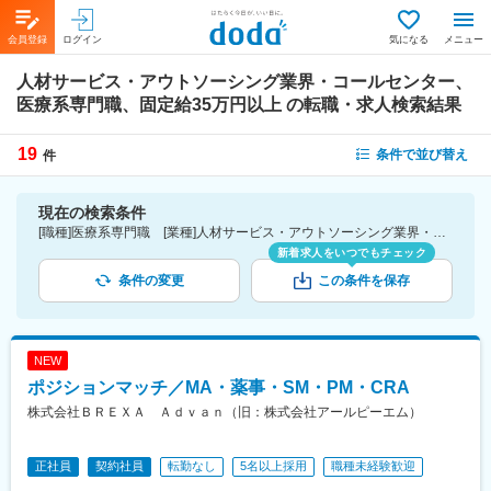
会員登録
ログイン
気になる
メニュー
人材サービス・アウトソーシング業界・コールセンター、
医療系専門職、固定給35万円以上
の転職・求人検索結果
19
条件で並び替え
件
現在の検索条件
[職種]医療系専門職 [業種]人材サービス・アウトソーシング業界・コールセンター [詳細条件](待遇・福利厚生)固定給35万円以上
新着求人をいつでもチェック
条件の変更
この条件を保存
NEW
ポジションマッチ／MA・薬事・SM・PM・CRA
株式会社ＢＲＥＸＡ Ａｄｖａｎ（旧：株式会社アールピーエム）
正社員
契約社員
転勤なし
5名以上採用
職種未経験歓迎