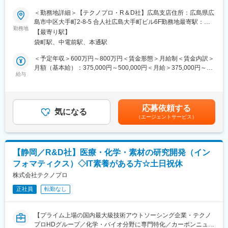
＜社会人博士制度＞
多く支援】
＜勤務地詳細＞【テクノプロ・R＆D社】広島支店住所：広島県広
研究員が働きながら学位取得を目指せる制度です。会社が受験料
島市中区大手町2-8-5 合人社広島大手町ビル6F勤務地最寄駅：広
から、入学金、授業料までの全額を負担。在学中はもちろん給与
■業務概要：
勤務地
島電鉄線／袋町駅受動喫煙対策：屋内全面禁煙変更の範囲：会社
は100%支給、福利厚生も他の研究員と同様に利用可能です。
【最寄り駅】
バイオ・ケモインフォマティクス業務を担当します。
の定める事業所
袋町駅、中電前駅、本通駅
シークエンス解析、オミクス解析、立体構造・相互作用予測、合
■当社について：
成経路探索、AI解析（機械学習/深層学習）、MD・MOシミュレー
＜予定年収＞600万円～800万円＜賃金形態＞月給制＜賃金内訳＞
◇当社は業界大手テクノプロの化学・バイオ分野に特化した社内
ションなどがあります。
月額（基本給）：375,000円～500,000円＜月給＞375,000円～
カンパニーです。大学、民間企業、公的研究機関等に対し、人材
＜プロジェクト例＞
給与
500,000円＜昇給有無＞有＜残業手当＞有＜給与補足＞※給与は、
提案や受託研究を通して、研究開発部門での業務支援を展開して
・AI創薬にかかわるRNN, CNN, VAE, GAN,シミュレーションプロ
能力・実務経験等を考慮の上、当社規程に従って決定します。■給
います。
グラミング
与改定：年1回■賞与：年2回（平均4.05カ月分／年）※前年度実績
◇カーボンニュートラルや医薬品開発などSDGs達成への貢献が高
・抗体のモデリング、ドッキングシミュレーション
賃金はあくまでも目安の金額であり、選考を通じて上下する可能
いプロジェクトを数多く支援しています。これからも社会課題の
応募依頼する
・ヒトiPS細胞由来オルガノイド研究におけるバイオインフォマテ
気になる
性があります。月給(月額)は固定手当を含めた表記です。
解決、豊な社会の実現に貢献しています。
（エージェントサービス）
ィクス
・分子動力学法を用いた数値シミュレーション
変更の範囲：会社の定める業務
・医薬品候補化合物の自動探索の研究
・NGSを用いた遺伝子解析法開発
【静岡／R&D社】医療・化学・素材の研究開発（イン
・健康予測情報サービス事業に関するインフォマティクス
フォマティクス）◇IT素養がある方☆土日祝休
・材料開発における最適な合成ルート、触媒探索
株式会社テクノプロ
■知識・専門性を深めるサポートが充実：
正社員
転勤なし
＜1800種類以上の研修プログラム＞
Excelなどのビジネススキル向上の講座から分析機器の取り扱い方
法、iPS細胞の培養技術など、独学では習得が難しい最先端技術に
【プライム上場の国内最大級技術アウトソーシング企業・テクノ
関する研修まで、レベルに合わせて受講可能。オンライン受講が
プロHDグループ／化学・バイオ分野に専門特化／カーボンニュー