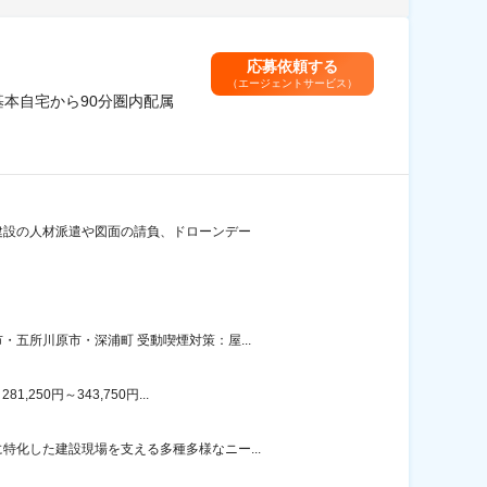
応募依頼する
（エージェントサービス）
基本自宅から90分圏内配属
 建設の人材派遣や図面の請負、ドローンデー
五所川原市・深浦町 受動喫煙対策：屋...
50円～343,750円...
化した建設現場を支える多種多様なニー...