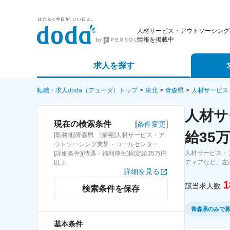
人材サービス・アウトソーシング
情報を掲載中
求人を探す
詳細条件から探す
エージェ
転職・求人doda（デューダ）トップ
東北
青森県
人材サービス
人材サ
新着求人から探す
スカウト
[
]
現在の検索条件
条件変更
給35
[勤務地]青森県 [業種]人材サービス・ア
求人特集から探す
パートナ
ウトソーシング業界・コールセンター
人材サービス・
[詳細条件](待遇・福利厚生)固定給35万円
ディアなど、左
以上
詳細を見る
1
該当求人数
検索条件を保存
青森県のみで
基本条件