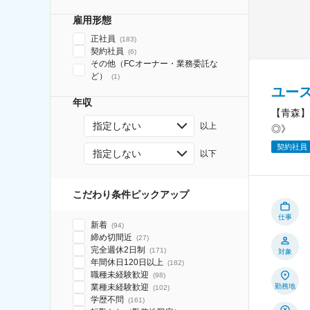
雇用形態
正社員
(
183
)
契約社員
(
6
)
その他（FCオーナー・業務委託な
ど）
(
1
)
ユー
年収
【青森】
指定しない
以上
◎》
契約社員
指定しない
以下
こだわり条件ピックアップ
仕事
新着
(
94
)
締め切間近
(
27
)
完全週休2日制
(
171
)
対象
年間休日120日以上
(
182
)
職種未経験歓迎
(
98
)
業種未経験歓迎
勤務地
(
102
)
学歴不問
(
161
)