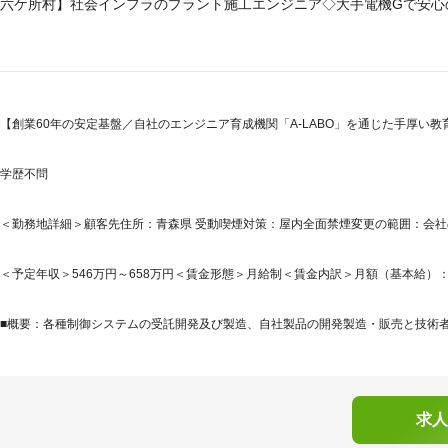
六ケ所村】社会インフラのプラント施工エンジニア◇大手電機Gで安心
【創業60年の安定基盤／自社のエンジニア育成機関「A-LABO」を通じた手厚い教育
学歴不問
＜勤務地詳細＞顧客先住所：青森県 受動喫煙対策：屋内全面禁煙変更の範囲：会
＜予定年収＞546万円～658万円＜賃金形態＞月給制＜賃金内訳＞月額（基本給）：390,0
■概要：各種制御システムの受託開発及び製造、自社製品の開発製造・販売と技術者派
求人