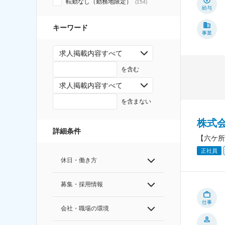
転勤なし（勤務地限定）
(
154
)
給与
キーワード
事業
求人掲載内容すべて
を含む
求人掲載内容すべて
を含まない
株式
詳細条件
【六ケ所
正社員
休日・働き方
募集・採用情報
仕事
会社・職場の環境