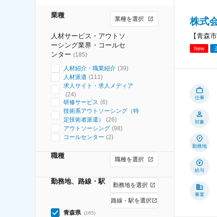
業種
業種を選択
株式
人材サービス・アウトソ
【青森市
ーシング業界・コールセ
New
ンター
(
185
)
人材紹介・職業紹介
(
39
)
人材派遣
(
111
)
求人サイト・求人メディア
(
24
)
仕事
研修サービス
(
6
)
技術系アウトソーシング（特
定技術者派遣）
(
26
)
対象
アウトソーシング
(
98
)
コールセンター
(
2
)
勤務地
職種
職種を選択
給与
勤務地、路線・駅
勤務地を選択
事業
路線・駅を選択
青森県
(
185
)