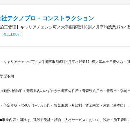
会社テクノプロ・コンストラクション
施工管理】キャリアチェンジ可／大手顧客取引6割／月平均残業17h／
5名以上採用
～キャリアチェンジ可／大手顧客取引6割／月平均残業17h程／基本土日祝休み～
学歴不問
＜勤務地詳細1＞青森県内のいずれかの顧客先住所：青森県八戸市・青森市・弘前市・
＜予定年収＞450万円～550万円＜賃金形態＞月給制＜賃金内訳＞月額（基本給）：281,2
■事業内容：同社は、建設系受託・請負・人材サービスにおいて、設計・施工管理に特