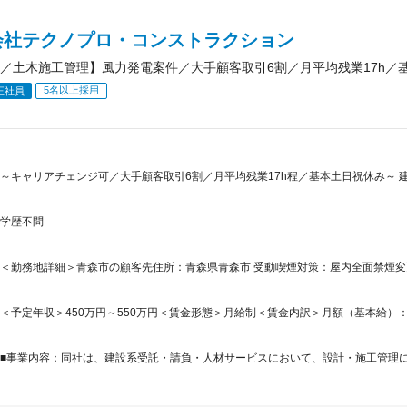
会社テクノプロ・コンストラクション
／土木施工管理】風力発電案件／大手顧客取引6割／月平均残業17h／
5名以上採用
正社員
～キャリアチェンジ可／大手顧客取引6割／月平均残業17h程／基本土日祝休み～
学歴不問
＜勤務地詳細＞青森市の顧客先住所：青森県青森市 受動喫煙対策：屋内全面禁煙
＜予定年収＞450万円～550万円＜賃金形態＞月給制＜賃金内訳＞月額（基本給）：281,2
■事業内容：同社は、建設系受託・請負・人材サービスにおいて、設計・施工管理に特