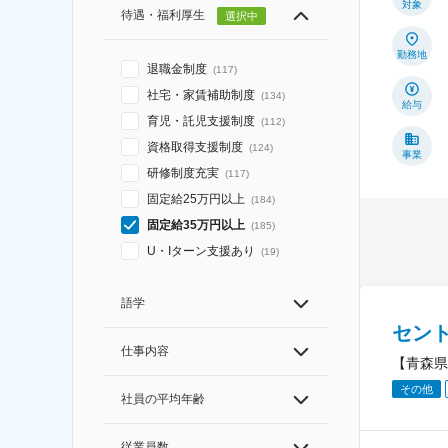
対象
待遇・福利厚生
選択中
勤務地
退職金制度
(
117
)
社宅・家賃補助制度
(
134
)
給与
育児・託児支援制度
(
112
)
資格取得支援制度
(
124
)
事業
研修制度充実
(
117
)
固定給25万円以上
(
184
)
固定給35万円以上
(
185
)
U・Iターン支援あり
(
19
)
語学
セン
仕事内容
【青森県
その他
社員の平均年齢
従業員数