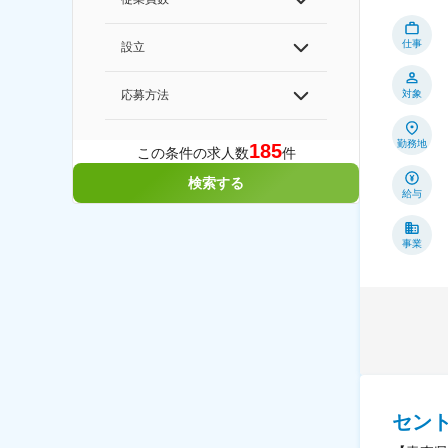
仕事
設立
対象
応募方法
勤務地
185
この条件の求人数
件
検索する
給与
事業
セン