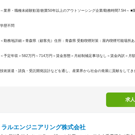
～業界・職種未経験歓迎/創業50年以上のアウトソーシング企業/勤務時間7.5H～ 
学歴不問
＜勤務地詳細＞青森県（顧客先）住所：青森県 受動喫煙対策：屋内喫煙可能場所
＜予定年収＞582万円～714万円＜賃金形態＞月給制補足事項なし＜賃金内訳＞月額（基本
技術派遣・請負・受託開発設計などを通し、産業界から社会の発展に貢献をしてきた
求人
トラルエンジニアリング株式会社