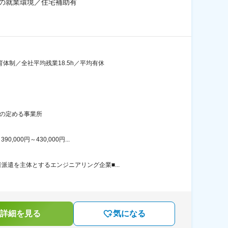
の就業環境／住宅補助有
体制／全社平均残業18.5h／平均有休
社の定める事業所
00円～430,000円...
遣を主体とするエンジニアリング企業■...
詳細を見る
気になる