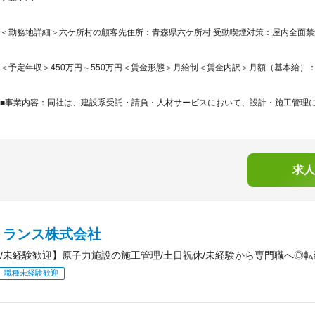
＜勤務地詳細＞六ケ所村の顧客先住所：青森県六ケ所村 受動喫煙対策：屋内全面
＜予定年収＞450万円～550万円＜賃金形態＞月給制＜賃金内訳＞月額（基本給）：281,2
■事業内容：同社は、建設系受託・請負・人材サービスにおいて、設計・施工管理に特
求人
トランス株式会社
/未経験歓迎】原子力施設の施工管理/土日祝休/未経験から専門職へ◎
職種未経験歓迎