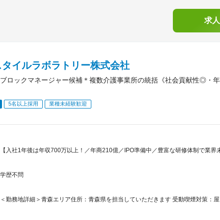
求人
スタイルラボラトリー株式会社
ブロックマネージャー候補＊複数介護事業所の統括《社会貢献性◎・年収
5名以上採用
業種未経験歓迎
【入社1年後は年収700万以上！／年商210億／IPO準備中／豊富な研修体制で業
学歴不問
＜勤務地詳細＞青森エリア住所：青森県を担当していただきます 受動喫煙対策：