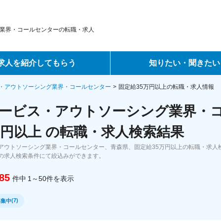
業界・コールセンターの転職・求人
求人を紹介してもらう
知りたい・聞きたい
ントサービス
転職ノウハウ
・アウトソーシング業界・コールセンター
固定給35万円以上の転職・求人情報
ービス・アウトソーシング業界・
サービス
データで見る転職
万円以上 の転職・求人検索結果
ーエージェントサービス
コラム・インタビュー
アウトソーシング業界・コールセンター、青森県、固定給35万円以上の転職・求人
の求人検索条件にて絞込みができます。
転職Q&A
85
件中
1～50
件
を表示
(
7
)
募集中