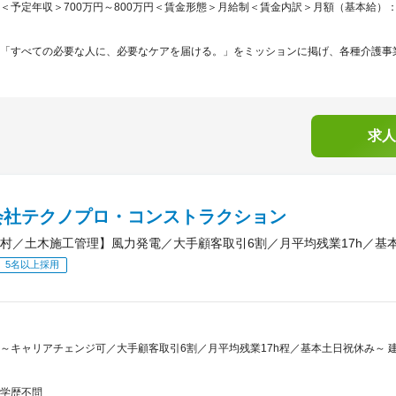
＜予定年収＞700万円～800万円＜賃金形態＞月給制＜賃金内訳＞月額（基本給）：331,0
「すべての必要な人に、必要なケアを届ける。」をミッションに掲げ、各種介護事業
求人
会社テクノプロ・コンストラクション
村／土木施工管理】風力発電／大手顧客取引6割／月平均残業17h／基
5名以上採用
～キャリアチェンジ可／大手顧客取引6割／月平均残業17h程／基本土日祝休み～
学歴不問