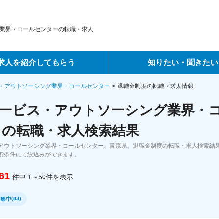
業界・コールセンターの転職・求人
求人を紹介してもらう
知りたい・聞きたい
ントサービス
転職ノウハウ
・アウトソーシング業界・コールセンター
退職金制度の転職・求人情報
ービス・アウトソーシング業界・
サービス
データで見る転職
 の転職・求人検索結果
ーエージェントサービス
コラム・インタビュー
アウトソーシング業界・コールセンター、青森県、退職金制度の転職・求人検索結
索条件にて絞込みができます。
転職Q&A
61
件中
1～50
件
を表示
(
83
)
募集中