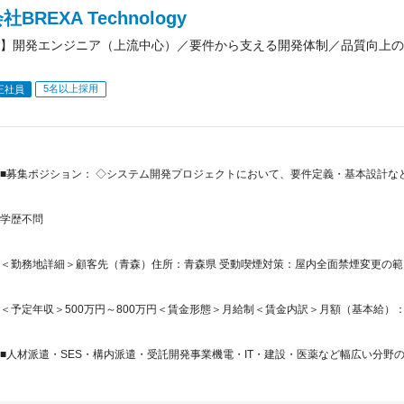
BREXA Technology
】開発エンジニア（上流中心）／要件から支える開発体制／品質向上の
5名以上採用
正社員
■募集ポジション： ◇システム開発プロジェクトにおいて、要件定義・基本設計な
学歴不問
＜勤務地詳細＞顧客先（青森）住所：青森県 受動喫煙対策：屋内全面禁煙変更の
＜予定年収＞500万円～800万円＜賃金形態＞月給制＜賃金内訳＞月額（基本給）：300,0
■人材派遣・SES・構内派遣・受託開発事業機電・IT・建設・医薬など幅広い分野の