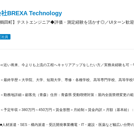
BREXA Technology
鶴田町】テストエンジニア◆評価・測定経験を活かす◎／UIターン歓
正社員
≪近い将来、今よりも上流の工程へキャリアアップをしたい方／実務未経験も可・
＜最終学歴＞大学院、大学、短期大学、専修・各種学校、高等専門学校、高等学校
＜勤務地詳細＞顧客先（青森）住所：青森県 受動喫煙対策：屋内全面禁煙変更の
＜予定年収＞380万円～450万円＜賃金形態＞月給制＜賃金内訳＞月額（基本給）：230,0
■人材派遣・SES・構内派遣・受託開発事業機電・IT・建設・医薬など幅広い分野の