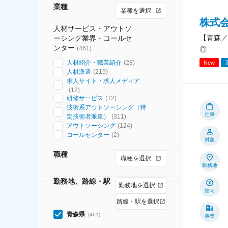
業種
業種を選択
株式会社
人材サービス・アウトソ
【青森／
ーシング業界・コールセ
ンター
(
461
)
◎
人材紹介・職業紹介
(
28
)
New
人材派遣
(
219
)
求人サイト・求人メディア
(
12
)
研修サービス
(
12
)
技術系アウトソーシング（特
仕事
定技術者派遣）
(
311
)
アウトソーシング
(
124
)
コールセンター
(
2
)
対象
職種
職種を選択
勤務地
勤務地、路線・駅
勤務地を選択
給与
路線・駅を選択
青森県
(
461
)
事業