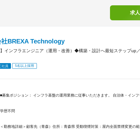
求人
BREXA Technology
】インフラエンジニア（運用・改善）◆構築・設計へ最短ステップup
5名以上採用
正社員
■募集ポジション： インフラ基盤の運用業務に従事いただきます。 自治体・イン
学歴不問
＜勤務地詳細＞顧客先（青森）住所：青森県 受動喫煙対策：屋内全面禁煙変更の