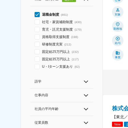
仕事
退職金制度
対象
(
461
)
社宅・家賃補助制度
(
430
)
勤務地
育児・託児支援制度
(
170
)
資格取得支援制度
(
198
)
給与
研修制度充実
(
212
)
固定給25万円以上
(
232
)
事業
固定給35万円以上
(
117
)
U・Iターン支援あり
(
62
)
語学
仕事内容
株式
社員の平均年齢
【東北／
従業員数
New