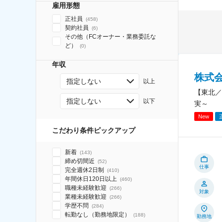
雇用形態
正社員
(
458
)
契約社員
(
6
)
その他（FCオーナー・業務委託な
ど）
(
0
)
年収
株式
指定しない
以上
【東北／
指定しない
以下
実～
New
こだわり条件ピックアップ
新着
(
143
)
締め切間近
(
52
)
仕事
完全週休2日制
(
410
)
年間休日120日以上
(
460
)
職種未経験歓迎
(
266
)
対象
業種未経験歓迎
(
266
)
学歴不問
(
284
)
転勤なし（勤務地限定）
(
188
)
勤務地