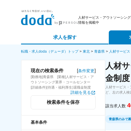
人材サービス・アウトソーシング
情報を掲載中
求人を探す
詳細条件から探す
エージェ
転職・求人doda（デューダ）トップ
東北
青森県
人材サービス
人材サ
新着求人から探す
スカウト
[
]
現在の検索条件
条件変更
金制度
[勤務地]青森県 [業種]人材サービス・ア
求人特集から探す
パートナ
ウトソーシング業界・コールセンター
人材サービス・
[詳細条件](待遇・福利厚生)退職金制度
詳細を見る
ど、左の求人検
検索条件を保存
4
該当求人数
青森県のみで
基本条件