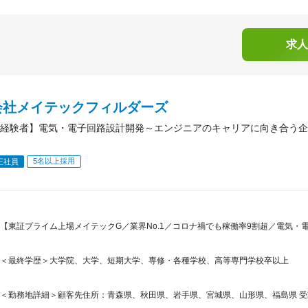
求人
会社メイテックフィルダーズ
経験者】電気・電子回路設計開発～エンジニアのキャリアに向き合う企
5名以上採用
正社員
【東証プライム上場メイテックG／業界No.1／コロナ禍でも稼働率9割超／電気
＜最終学歴＞大学院、大学、短期大学、専修・各種学校、高等専門学校卒以上
＜勤務地詳細＞顧客先住所：青森県、秋田県、岩手県、宮城県、山形県、福島県 受動