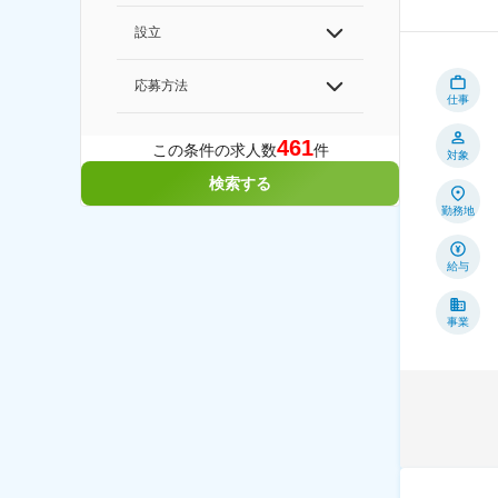
設立
応募方法
仕事
461
この条件の求人数
件
対象
検索する
勤務地
給与
事業