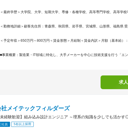
＜最終学歴＞大学院、大学、短期大学、専修・各種学校、高等専門学校、高等学校
＜勤務地詳細＞顧客先住所：青森県、秋田県、岩手県、宮城県、山形県、福島県 受動
＜予定年収＞650万円～800万円＜賃金形態＞月給制＜賃金内訳＞月額（基本給）：204
■事業概要：製造業・IT領域に特化し、大手メーカーを中心に技術支援を行う「エン
求人
会社メイテックフィルダーズ
未経験歓迎】組み込み設計エンジニア ～理系の知識を少しでも活かす
5名以上採用
正社員