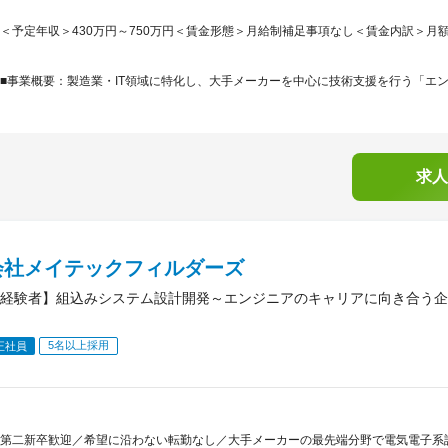
＜予定年収＞430万円～750万円＜賃金形態＞月給制補足事項なし＜賃金内訳＞月額（基本
■事業概要：製造業・IT領域に特化し、大手メーカーを中心に技術支援を行う「エン
求人
会社メイテックフィルダーズ
経験者】組込みシステム設計開発～エンジニアのキャリアに向き合う企
5名以上採用
正社員
第二新卒歓迎／希望に沿わない転勤なし／大手メーカーの最先端分野で電気電子系