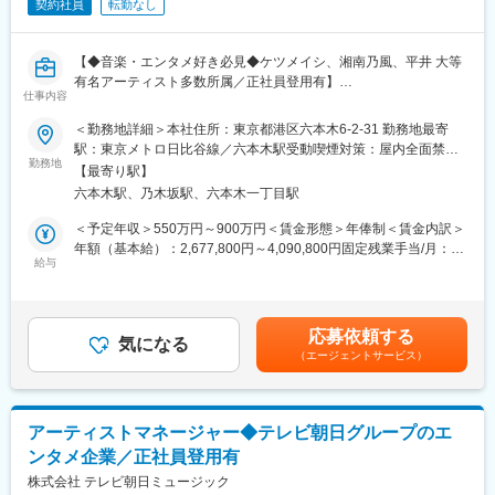
契約社員
転勤なし
の露出が増えるので、早朝から深夜までアーティストにつきっき
りになることもありますし、ツアーへの同行等で出張が続く時期
が発生する可能性もあります。ヴァイタリティの求められる仕事
【◆音楽・エンタメ好き必見◆ケツメイシ、湘南乃風、平井 大等
ですが、アーティストの活躍とヒットの影の立役者として、アー
有名アーティスト多数所属／正社員登用有】
ティストと二人三脚で進んでいく、大変重要なポジションです。
仕事内容
既に実績のあるアーティストは、更なる飛躍へと繋げていく。育
■仕事内容：
＜勤務地詳細＞本社住所：東京都港区六本木6-2-31 勤務地最寄
成を経て世に送り出すアーティストは、一からブランディング戦
◆ブランディング・プロデュース戦略の策定
駅：東京メトロ日比谷線／六本木駅受動喫煙対策：屋内全面禁煙
略を練り、成長を支えていくフェーズから携わることができま
◆上記方針に相応しいコンテンツの企画制作
勤務地
変更の範囲：会社の定める事業所
す。
【最寄り駅】
◆各種メディア・イベント等への出演交渉
六本木駅、乃木坂駅、六本木一丁目駅
◆LIVE やレコーディング、撮影などへの同行・サポート
■当社の魅力：
◆スケジュール管理、送迎…etc.
＜予定年収＞550万円～900万円＜賃金形態＞年俸制＜賃金内訳＞
・音楽出版社としての著作権ビジネスに加え、トータル・エンタ
※ツアーへの同行等で長期出張が発生する可能性もございます。
年額（基本給）：2,677,800円～4,090,800円固定残業手当/月：
ーテインメント・カンパニーとして、エンタメに纏わる多様なコ
入社後は、担当アーティストの現場や打合せに入っていただきな
給与
117,400円（固定残業時間45時間0分/月）超過した時間外労働の
ンテンツビジネスを展開
がら、徐々に仕事をお任せしていきます。
残業手当は追加支給＜月額＞340,550円～458,300円（12分割）
・安定した経営基盤と整った福利厚生を持ちながらも、年次や社
（一律手当を含む）＜昇給有無＞有＜残業手当＞有＜給与補足＞■
歴に関わらず、前進的なチャレンジが評価される社風！
CD リリース時などはメディアの露出が増えるので、早朝から深
給与：・超過時間分は別途支給します。・月々12分割した金額を
・各種事業インフラ（イベント制作・グッズ制作・ファンクラブ
応募依頼する
夜までアーティストにつきっきりになることもありますし、ツア
気になる
支給いたします。・経験、能力を考慮の上、決定いたします。■賞
運営等）とテレビ朝日・系列各局とのパイプを活用し、「こう売
（エージェントサービス）
ーへの同行等で出張が続く時期が発生する可能性もあります。
与：・あり（決算賞与／年2回※支給日に勤続1年以上となる従業
り出していきたい！」というアイデアをスピーディーに実現でき
ヴァイタリティの求められる仕事ですが、アーティストの活躍と
員対象）賃金はあくまでも目安の金額であり、選考を通じて上下
る環境があります。
ヒットの影の立役者として、アーティストと二人三脚で進んでい
する可能性があります。月給(月額)は固定手当を含めた表記です。
・音楽出版社としての機能があるため、アーティストの楽曲の権
く、大変重要なポジションです。
利を自社で管理・運用が可能です
アーティストマネージャー◆テレビ朝日グループのエ
既に実績のあるアーティストは、更なる飛躍へと繋げていく。育
ンタメ企業／正社員登用有
成を経て世に送り出すアーティストは、一からブランディング戦
変更の範囲：会社の定める業務
略を練り、成長を支えていくフェーズから携わることができま
株式会社 テレビ朝日ミュージック