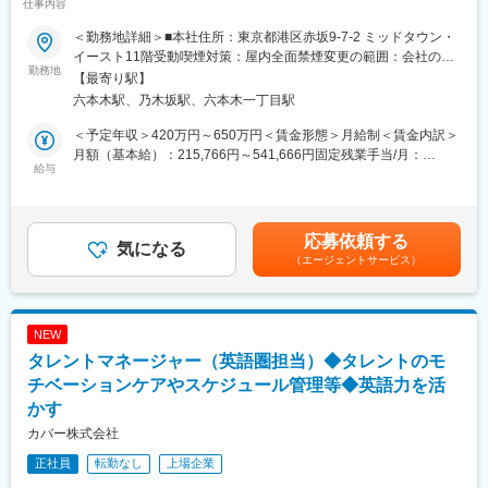
仕事内容
5000万人突破！海外VTuber事業や新規事業を行っているエンタメ
・配信台本や出演シナリオの作成・改善
系スタートアップ】
・商品理解支援、リアルタイム接客スクリプトの監修
＜勤務地詳細＞■本社住所：東京都港区赤坂9-7-2 ミッドタウン・
■業務内容
・チームでのノウハウ共有／教育体制づくり
イースト11階受動喫煙対策：屋内全面禁煙変更の範囲：会社の定
弊社が開校している『バーチャル・タレント・アカデミー』の運
勤務地
（3） ライバープールの拡充とマネジメント組織の立ち上げ
める事業所（リモートワーク含む）
【最寄り駅】
営と、
・新人ライバーのリクルート・契約交渉
六本木駅、乃木坂駅、六本木一丁目駅
その受講生のマネジメント・育成を担当していただきます。
・専属・提携ライバーの評価制度や育成スキームの設計
＜具体的な業務＞
・外部事務所やマネジメントパートナーとの業務連携・契約調整
＜予定年収＞420万円～650万円＜賃金形態＞月給制＜賃金内訳＞
・カリキュラム作成や外部企業との連携など、アカデミーの運営
月額（基本給）：215,766円～541,666円固定残業手当/月：
業務
給与
■当社について
75,900円～409,166円（固定残業時間45時間0分/月）超過した時
・動画配信、SNS運用のサポート
当社は、「日本の未来をECでつくる」というミッションのもと、
間外労働の残業手当は追加支給＜月給＞291,666円～950,832円
・その他『バーチャル・タレント・アカデミー』に関わる業務全
ものづくりからマーケティング・物流までを一気通貫でEC事業を
（一律手当を含む）＜昇給有無＞有＜残業手当＞有＜給与補足＞※
般
全支援しています。
前職給与を考慮のうえ、金額を決定させていただきます。■賞与：
応募依頼する
気になる
E-commerce領域において、これまで13,000件の実績があり、
業績連動型賞与（年1回／過去実績2ヶ月分程度）※原資は毎年異
（エージェントサービス）
■以下のような方を求めています
◇クライアントのマーケティング・EC事業の総合支援（法人向
なるため、上記金額のお渡しを保障するものではございません※契
・連絡に対するレスポンスを全方向に対し迅速に行うことができ
け）
約社員雇用の場合は支給対象外となります賃金はあくまでも目安
る方
◇プライベートブランドの販売（D2C）（消費者向け）
の金額であり、選考を通じて上下する可能性があります。月給(月
・ホスピタリティ高くサポートにあたることができる方
額)は固定手当を含めた表記です。
NEW
・相手によって適切なコミュニケーションをすることができる方
タレントマネージャー（英語圏担当）◆タレントのモ
【「にじさんじプロジェクト」について】
チベーションケアやスケジュール管理等◆英語力を活
多種多様なインフルエンサーが所属するVTuber/バーチャルライバ
かす
ープロジェクトです。また、英語圏を対象にしたブランド
カバー株式会社
NIJISANJI ENの運営も行っています。単なるVTuberの所属事務所
ではなく、デビューサポート、イベント企画、番組制作、IPコン
正社員
転勤なし
上場企業
テンツ等を含め一気通貫で行い、次世代のエンタメを加速させて