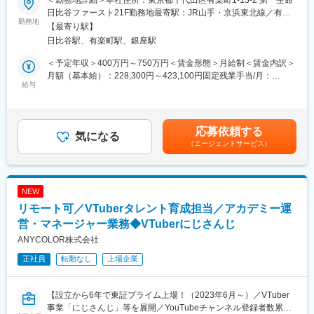
も活躍しています。
日比谷ファースト21F勤務地最寄駅：JR山手・京浜東北線／有楽
■募集背景：
勤務地
＞前職例
町駅受動喫煙対策：屋内全面禁煙
【最寄り駅】
◇今回、日本最大級のライブコマースアプリを当社がM&Aを行
商品企画
日比谷駅、有楽町駅、銀座駅
い、子会社としてグループ経営を行っております。
金融機関窓口業務
◇当社はECを「売上をつくる本質的なマーケティング」と位置づ
イベント運営
＜予定年収＞400万円～750万円＜賃金形態＞月給制＜賃金内訳＞
け、企業の事業成長を包括的にサポートし､アプリ運営に加えて､
エンターテインメント関連企業
月額（基本給）：228,300円～423,100円固定残業手当/月：
今後さらなるライブコマース・ソーシャルコマースの市場の拡大
給与
57,700円～106,900円（固定残業時間35時間0分/月）超過した時
に向けてコンフィデンシャルな新規事業の立ち上げを推進してい
～未経験からイベント企画・運営スキルを身につけられる環境で
間外労働の残業手当は追加支給＜月給＞286,000円～530,000円
ます｡
す～
（一律手当を含む）＜昇給有無＞有＜残業手当＞有＜給与補足＞※
◇本ポジションは､グループ運営するライブコマースプラットフォ
経験・能力・前職を考慮し、当社規定により優遇■賞与：年2回
応募依頼する
ームにおいて、ライバー（配信者）との関係構築・育成・成果最
気になる
■サービスについて
（6月・12月）■給与改定：年2回賃金はあくまでも目安の金額で
（エージェントサービス）
大化を担っていただくポジションです。
ミクチャは国内累計1,800万ユーザーを有するライブ配信・動画サ
あり、選考を通じて上下する可能性があります。月給(月額)は固定
◇ただのライバー管理ではなく、「ライブで“売る力”を共創する」
ービスです。企業とのプロモーション施策やユーザー参加型イベ
手当を含めた表記です。
パートナーとして、ライバーとブランドの双方にとって最適な形
ントなど、多様なデジタルコンテンツの企画・運営を通じて、ユ
を企画・運営いただきます。
ーザー体験の向上を目指しています。
NEW
リモート可／VTuberタレント育成担当／アカデミー運
◆具体的な業務内容
変更の範囲：会社の定める業務
（1） ライバーとの関係構築・伴走支援
営・マネージャー業務◆VTuberにじさんじ
・ライバーへのオンボーディング
ANYCOLOR株式会社
・月間目標・パフォーマンスに応じた運用サポート／アドバイス
正社員
転勤なし
上場企業
・ライバーの悩みや状況に応じたコミュニケーション設計・心理
的サポート
・エンタメ・販促要素を組み込んだ“売れる配信”の企画ディレクシ
【設立から6年で東証プライム上場！（2023年6月～）／VTuber
ョン
事業「にじさんじ」等を展開／YouTubeチャンネル登録者数累計
（2） 配信コンテンツのクオリティ向上