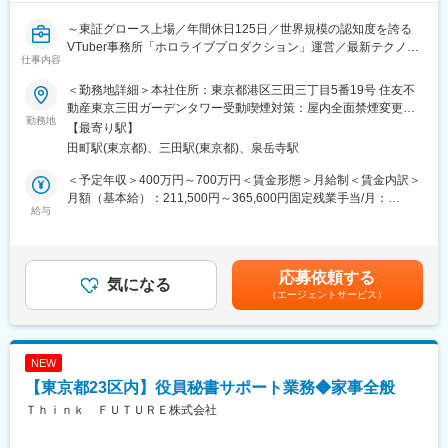
いきます。VTuber事業から、従来のエンタメ業界の枠組みに囚わ
れないエンタメ企業のあり方を追求していきます！
～東証グロース上場／年間休日125日／世界規模の認知度を誇る
VTuber事務所「ホロライブプロダクション」運営／最新テクノロ
仕事内容
【強み】
ジー×エンタメコンテンツの注目スタートアップ／フレックス＆リ
■VTuber事業「にじさんじプロジェクト」の運営企業で知名度、
モート勤務可～
＜勤務地詳細＞本社住所：東京都港区三田三丁目5番19号 住友不
勢い共に加速中の企業です。また、英語圏を対象にしたブランド
動産東京三田ガーデンタワー受動喫煙対策：屋内全面禁煙変更の
NIJISANJI ENの運営も行っています。
■概要
勤務地
範囲：会社の定める事業所（リモートワーク含む）
【最寄り駅】
■VTuberの所属数は100名を超え、様々な視聴者にお楽しみいただ
VTuber事務所「ホロライブプロダクション」傘下のグループ「ホ
田町駅(東京都)、三田駅(東京都)、泉岳寺駅
いております。
ロライブEnglish」もしくは「ホロスターズEnglish」のタレント
■2023年6月～東証プライム市場へ上場。これからも多くのコンテ
のタレントマネージャーとして、担当VTuberの成長・自己実現に
＜予定年収＞400万円～700万円＜賃金形態＞月給制＜賃金内訳＞
ンツを世へ送り出し、ファンの方々に楽しんでいただくために、
伴走していただくお仕事です。
月額（基本給）：211,500円～365,600円固定残業手当/月：
IP/最新技術等を駆使していきます 。
給与
74,500円～114,400円（固定残業時間45時間0分/月）超過した時
■デビューサポート、イベント企画、番組制作、IPコンテンツ、そ
■業務内容
間外労働の残業手当は追加支給＜月給＞286,000円～480,000円
の他バックアップ等を含め一気通貫で行い、次世代のエンタメを
・タレントのモチベーションケア
（一律手当を含む）＜昇給有無＞有＜残業手当＞有＜給与補足＞※
加速させています。
・目標、スケジュール管理
スキル・経験・能力を考慮の上、当社規定により優遇致します※賞
応募依頼する
・社内各部署の担当者との調整
気になる
与年2回（業績連動）賃金はあくまでも目安の金額であり、選考を
（エージェントサービス）
■参考：https://recruit.anycolor.co.jp/data/
・広告、イベント等の立ち会い
通じて上下する可能性があります。月給(月額)は固定手当を含めた
働く環境：有給取得率70％
・機材サポート、トラブル対応
表記です。
年間の査定回数は2回となり1回での査定による昇給割合は85％
・配信企画サポート
NEW
変更の範囲：会社の定める業務
■会社概要
【東京都23区内】役員秘書サポート業務◆家事全般
カバー株式会社は、世界最大級のVTuber事務所「ホロライブプロ
ダクション」の運営をはじめ、世界で通用する新しいバーチャル
Ｔｈｉｎｋ ＦＵＴＵＲＥ株式会社
タレントの文化の創出やメタバース事業を展開する次世代のITエ
ンターテインメント企業です。