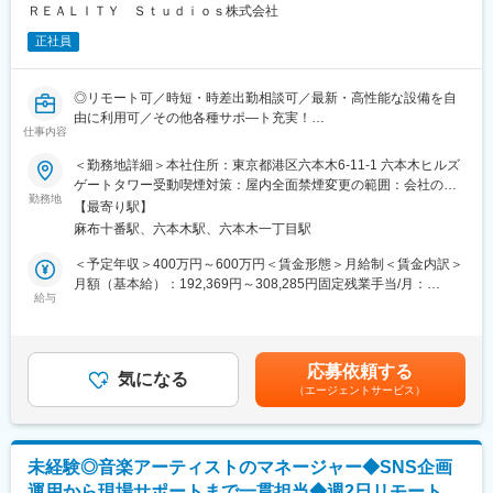
└配信内容や活動方針のアドバイスを行いながら、課題解決や目
ＲＥＡＬＩＴＹ Ｓｔｕｄｉｏｓ株式会社
標達成に向けたサポートを行います。
正社員
また、企業向けにはインフルエンサー活用やプロモーション施策
の提案を行い、双方の価値創出を支援します。
※ご経験や適性に応じて、クリエイター支援または法人向け提案業
◎リモート可／時短・時差出勤相談可／最新・高性能な設備を自
務を中心に担当いただきます。
由に利用可／その他各種サポ―ト充実！
その他、以下の業務に携わる機会もあります。
仕事内容
◎多彩なタレントをマネジメント・プロデュースするVTuber事務
3）配信者向け施策・キャンペーンの企画
所を運営
＜勤務地詳細＞本社住所：東京都港区六本木6-11-1 六本木ヒルズ
4）イベントやオーディションの運営サポート
ゲートタワー受動喫煙対策：屋内全面禁煙変更の範囲：会社の定
5）外部企業・各種コンテンツとのタイアップ推進
■採用概要：
勤務地
める事業所
6）配信実績や各種データの集計・分析、レポート作成
【最寄り駅】
弊社はグリー株式会社(東証プライム上場)の100%子会社として
麻布十番駅、六本木駅、六本木一丁目駅
2023年に設立されました。設立初 年度から売上成長は13倍の急
■この仕事の魅力
成長を遂げている企業です。
＜予定年収＞400万円～600万円＜賃金形態＞月給制＜賃金内訳＞
・担当したクリエイターの成長を間近で感じられる
月額（基本給）：192,369円～308,285円固定残業手当/月：
・目標達成や夢の実現を一緒に喜べる
【RK Music_事業内容】
給与
67,631円～108,382円（固定残業時間45時間0分/月）超過した時
・ユーザーや配信者から直接感謝の言葉をもらえる
バーチャルタレントを対象とした音楽レーベル事業・音楽プロダ
間外労働の残業手当は追加支給＜月給＞260,000円～416,667円
・企画立案から実行まで幅広く携わることができる
クション事業を行っています。 運営するVSinger（バーチャルシ
（一律手当を含む）＜昇給有無＞有＜残業手当＞有賃金はあくま
・急成長市場の中で、エンターテインメント業界の新たな可能性
ンガー）特化型の音楽プロダクションです。KMNZ、HACHI、
でも目安の金額であり、選考を通じて上下する可能性がありま
を創り出せる
応募依頼する
VESPERBELLなど、個性豊かなアーティストが所属し、音楽制
気になる
す。月給(月額)は固定手当を含めた表記です。
（エージェントサービス）
作・ライブ・映像コンテンツなど多彩な活動を展開。3D技術やメ
■組織について
タバース空間を活用した革新的な表現にも挑戦しており、バーチ
【中途入社メンバー多数活躍中】
ャル音楽の可能性を広げる先進的なプロジェクトです。
現在在籍しているメンバーの多くが異業界・異職種からキャリア
・RK Music 公式サイト：https://rkmusic.jp/
チェンジしています。
未経験◎音楽アーティストのマネージャー◆SNS企画
実力や成果を重視する風土があり、年齢や社歴に関係なくチャレ
運用から現場サポートまで一貫担当◆週2日リモート