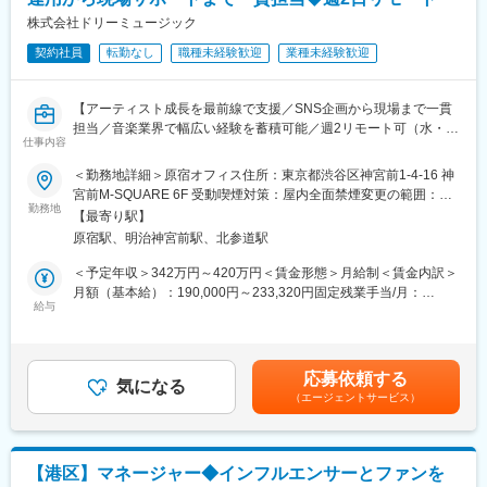
【仕事内容】
ンジできる環境です。早期にリーダーやマネジメントポジション
所属タレントの総勢20名規模への拡大と、数十億円規模の事業成
株式会社ドリーミュージック
へステップアップした事例もあります。
長を見据え、ビジネス領域を牽引するプロデューサーを募集いた
契約社員
転勤なし
職種未経験歓迎
業種未経験歓迎
します。
変更の範囲：会社の定める業務
◆業務内容 (一例)
【アーティスト成長を最前線で支援／SNS企画から現場まで一貫
・アーティストの年間スケジュール / 予算の策定
担当／音楽業界で幅広い経験を蓄積可能／週2リモート可（水・
・マーケティング、プロモーション戦略の立案・実行
仕事内容
金）】
・コマース (MD) 企画立案・実行
＜勤務地詳細＞原宿オフィス住所：東京都渋谷区神宮前1-4-16 神
・イベント・ライブの企画立案・実行
■同社について
宮前M-SQUARE 6F 受動喫煙対策：屋内全面禁煙変更の範囲：会
・外部アライアンス・B2Bタイアップの獲得
音楽レーベル事業およびアーティストマネジメントを展開し、多
勤務地
社の定める事業所（リモートワーク含む）
・社内クロスファンクションのハブ機能
【最寄り駅】
様なアーティストの活動支援を行う企業です。制作・宣伝・営業
原宿駅、明治神宮前駅、北参道駅
機能を内包し、企画から発信まで一気通貫で実行できる体制を強
■グリーグループのメタバース事業：
みとしています。
＜予定年収＞342万円～420万円＜賃金形態＞月給制＜賃金内訳＞
グリーグループでは、誰もがアバターを持ち「なりたい自分で生
月額（基本給）：190,000円～233,320円固定残業手当/月：
きていく」ことのできる世界の実現を目指し、REALITY株式会
■業務内容：
給与
95,000円～116,680円（固定残業時間40時間0分/月）超過した時
社、REALITY Studios株式会社、BLRD, Pte Ltdの3社でメタバー
所属するアーティストのマネージメント業務全般を担当いただき
間外労働の残業手当は追加支給＜月給＞285,000円～350,000円
ス領域の事業を多角化し、グローバル展開を加速していきます。
ます。
（一律手当を含む）＜昇給有無＞有＜残業手当＞有＜給与補足＞※
日々のスケジュール管理からレコーディング・ライブ同行、メデ
ご経験や能力を考慮のうえ、年収を決定します。※定期昇給年1回
【福利厚生】
応募依頼する
ィア対応、SNSやプロモーション施策の企画立案から実行までア
気になる
※賞与なし賃金はあくまでも目安の金額であり、選考を通じて上下
・PC/モニター等周辺機器貸与有り
（エージェントサービス）
ーティストの活動全般を支える方を募集しています。
する可能性があります。月給(月額)は固定手当を含めた表記です。
・GREE Family Support：ファミリー在宅、ファミリー休暇、ベ
ビーシッター補助、時短/時差出勤
【業務内容】
・GREE Lifestyle Support：ドリンク補助、企業型確定拠出年金、
・所属アーティストのスケジュール管理、現場同行（ライブ／イ
従業員持株会 (従業員持株会は正社員のみ対象)
【港区】マネージャー◆インフルエンサーとファンを
ベント／媒体収録 など）