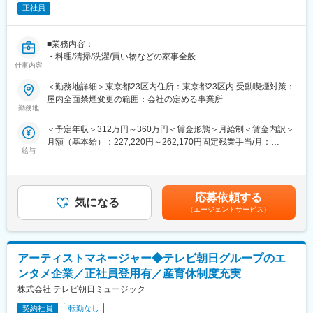
正社員
当社が運営するVTuber事務所「ホロライブプロダクション」は、
日本の他にも、インドネシアや北米に複数のバーチャルタレント
が所属しており、様々なコンテンツをグローバルに配信していま
■業務内容：
す。
・料理/清掃/洗濯/買い物などの家事全般
仕事内容
・会食、メンテナンスの予約
変更の範囲：会社の定める業務
・その他雑用
＜勤務地詳細＞東京都23区内住所：東京都23区内 受動喫煙対策：
屋内全面禁煙変更の範囲：会社の定める事業所
■当社について：
勤務地
牧場経営、牧場で販売する商品開発、アパレル事業、など様々な
＜予定年収＞312万円～360万円＜賃金形態＞月給制＜賃金内訳＞
事業を展開しております。
月額（基本給）：227,220円～262,170円固定残業手当/月：
・牧場経営：NASU FARM VILLAGE
給与
32,780円～37,830円（固定残業時間20時間0分/月）超過した時間
https://nasufarmvillage.com/
外労働の残業手当は追加支給＜月給＞260,000円～300,000円（一
目指すことのひとつは、保護馬のセカンドライフを築くことで
律手当を含む）＜昇給有無＞有＜残業手当＞有＜給与補足＞※給与
す。
額は就業者の経験・スキル等に応じて時間・金額を内定時に相談
・商品開発：
応募依頼する
気になる
の上決定■昇給：年1回（会社の業績及び個人の実績による）■賞
https://nasufarmvillage.shop/
（エージェントサービス）
与：年1回（会社の業績及び個人の実績による）賃金はあくまでも
・アパレル：
目安の金額であり、選考を通じて上下する可能性があります。月
https://allisonbrown.jp/?
給(月額)は固定手当を含めた表記です。
srsltid=AfmBOopNoOqVa8ObeRugInwXwCsikmV8SbXNY2QoE2JsV
アーティストマネージャー◆テレビ朝日グループのエ
変更の範囲：会社の定める業務
ンタメ企業／正社員登用有／産育休制度充実
株式会社 テレビ朝日ミュージック
契約社員
転勤なし