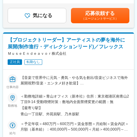
スすることで、世の人々を熱狂させるコンテンツ創出に貢献した
業手当は追加支給＜月給＞220,000円～350,000円（一律手当を含
い、熱意のある方からの募集をお待ちしております。
■チーム構成：
む）＜昇給有無＞有＜残業手当＞有＜給与補足＞※上記年収は経験
応募依頼する
気になる
【中途社員比率100%】
に応じて応相談■賞与：年1回（業績による）■昇給：年1回（業
（エージェントサービス）
【具体的には】
新しい市場のため、今いるメンバーは全員未経験からのスタート
績、 スキルアップにより有り）賃金はあくまでも目安の金額であ
・担当アーティストの現場アテンドやイベントサポート
です！入社約2年でマネージャーへ昇格したメンバーもいるなど、
り、選考を通じて上下する可能性があります。月給(月額)は固定手
・担当アーティスト及びクリエイターの営業活動
年次社歴関係なく裁量や活躍の場が大いにある環境です。
当を含めた表記です。
・担当アーティスト及びクリエイターの育成計画策定
＜先輩たちの前職例＞
【プロジェクトリーダー】アーティストの夢を海外に
・各種問合せ応対（電話、メール等での出演や制作依頼、許諾の
・証券会社の営業
展開(制作進行・ディレクションリード)／フレックス
対応）
・飲食店集客プラットフォームの営業
ＭｕｓｅＥｎｄｅａｖｏｒ株式会社
・決済サービスの営業など営業系出身者多数活躍中！
■やりがい：
＜男女比＞男5.5：女4.5
正社員
転勤なし
・アーティストの成長を直接感じることができ、彼らの成功に貢
＜平均年齢＞29歳
献することが大きな達成感となります。
・マネジメント、マーケティング、クリエイティブな企画力な
変更の範囲：会社の定める業務
【音楽で世界中に元気・勇気・やる気を創出/音楽ビジネスで海外
ど、多岐にわたるスキルを磨くことができます。
展開視野/音楽・エンタメ好き歓迎】
仕事内容
■同社について：
■業務概要
＜勤務地詳細＞青山オフィス（新本社）住所：東京都港区南青山2
所属アーティストは下記リンクより参照ください。
アーティストブランドの世界観を守りながら、各種プロジェクト
丁目9-14 受動喫煙対策：敷地内全面禁煙変更の範囲：無
https://incs-toenter.jp/s/i01/search/artist?ima=4954
の企画/制作/進行を行い、ディレクション全体をリードいただきま
勤務地
音楽と声優のクロスオーバーによる新しいエンタメ体験を創出。
【最寄り駅】
す。
インターネットから生まれた才能を、グローバルな舞台へと導く
青山一丁目駅、外苑前駅、乃木坂駅
ことが私たちの使命です。
■業務詳細
＜予定年収＞480万円～600万円＜賃金形態＞月給制＜賃金内訳＞
● アーティストブランドに基づいた各種プロジェクトの戦略/ライ
月額（基本給）：400,000円～500,000円＜月給＞400,000円～
変更の範囲：会社の定める業務
ブ/ファンクラブ・SNSメディアコンテンツ等の企画立案/制作進
給与
500,000円＜昇給有無＞有＜残業手当＞無＜給与補足＞■経験・ス