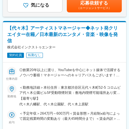
補足＞※給与詳細は、前職のご経験とスキルにもとづき、決定しま
み）、勤続年数3年以上でリフレッシュ休暇取得可
応募依頼する
気になる
す。■給与改定：年1回賃金はあくまでも目安の金額であり、選考
・週1回在宅勤務可能
（エージェントサービス）
■業務内容：
を通じて上下する可能性があります。月給(月額)は固定手当を含め
・入社後3か月間は10時～19時の勤務時間ですが、入社4か月以降
1）ライバー発掘・契約
た表記です。
は9時～12時の間に自由に出社いただけます。
└SNSやメールなどを通じて、ライブ配信で活躍できそうな才能
をお持ちの方をスカウトします。
【代々木】アーティストマネージャー◆ネット発クリ
2）ライバー／ビジネスコンサル
変更の範囲：会社の定める業務
エイター在籍／日本最新のエンタメ・音楽・映像を発
└ライバーの方を育成・マネジメントによるライバーの悩み・課
信
題解決から、企業へライバーを用いた課題解決策の提案を行いま
す。
株式会社インクストゥエンター
※適性に応じ、ライバーもしくは企業へのコンサルタント業務をお
契約社員
転勤なし
任せします。
上記業務を中心に、下記業務もご担当いただくことがあります。
3）ライバーの方が参加するイベント企画立案
◎創業20年以上に渡り、YouTubeを中心にネット媒体で活躍する
4）ライバーの方が参加するイベントの運営業務
ノウハウ蓄積！マネージャーへのキャリアパスもございます！
5）他企業コンテンツのアライアンス
仕事内容
◎GO GLOBAL！日本の最新のエンターテイメント、音楽、映像
6）配信データ管理・分析・資料作成など
コンテンツを発信するクリエイティブカンパニー！
＜勤務地詳細＞本社住所：東京都渋谷区元代々木町52-5 コロムビ
■仕事のやりがい：
ア代々木公園ビル5F受動喫煙対策：敷地内喫煙可能場所あり変更
■業務概要：
勤務地
・自分が発掘したライバーの方と、二人三脚で一緒に成長できる
の範囲：会社の定める事業所
【最寄り駅】
音楽が大好きな方、音楽に救われた方、音楽の力を信じている方
こと
代々木八幡駅、代々木公園駅、代々木上原駅
その音楽を作り出す才能を発掘・育成、プロデュースして世界に
・ふとした時にもらえる感謝の言葉（ときには手紙をくれる方
向けて発信してみませんか！アーティストの最も近くにいるマネ
も！）
＜予定年収＞264万円～600万円＜賃金形態＞月給制※給与によっ
ージャーは、担当アーティストが個性を生かしてあらゆる場で活
・チームの枠を超えて、事業部全体で目標を達成できたとき
て固定残業時間の変動あり（最大45時間分まで）＜賃金内訳＞月
躍できるように活動をサポートしていく仕事です。新人の発掘か
給与
・成長を続けるライブ配信事業だからこそ、自分の手でエンタメ
額（基本給）：212,800円～264,100円固定残業手当/月：7,200円
ら育成・マネジメントまで、アーティストを総合的にプロデュー
の未来を作ることができる
～85,900円（固定残業時間4時間0分/月）超過した時間外労働の残