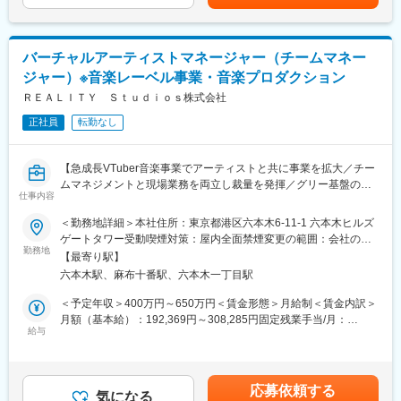
ある方はご経験やスキルを考慮して、給与を決定いたします。賃
変更の範囲：契約期間中は変更なし
金はあくまでも目安の金額であり、選考を通じて上下する可能性
があります。月給(月額)は固定手当を含めた表記です。
バーチャルアーティストマネージャー（チームマネー
ジャー）※音楽レーベル事業・音楽プロダクション
ＲＥＡＬＩＴＹ Ｓｔｕｄｉｏｓ株式会社
正社員
転勤なし
【急成長VTuber音楽事業でアーティストと共に事業を拡大／チー
ムマネジメントと現場業務を両立し裁量を発揮／グリー基盤の安
仕事内容
定性と挑戦機会が両立】
＜勤務地詳細＞本社住所：東京都港区六本木6-11-1 六本木ヒルズ
■採用概要：
ゲートタワー受動喫煙対策：屋内全面禁煙変更の範囲：会社の定
グリー100％子会社として2023年に設立されたVTuber事務所企業
勤務地
める事業所
【最寄り駅】
です。音楽レーベルやプロダクション事業を展開し、バーチャル
六本木駅、麻布十番駅、六本木一丁目駅
アーティストの価値最大化と市場拡大を目的に、多様なタレント
のマネジメントを行っています。
＜予定年収＞400万円～650万円＜賃金形態＞月給制＜賃金内訳＞
月額（基本給）：192,369円～308,285円固定残業手当/月：
【RK Music_事業内容】
給与
67,631円～108,382円（固定残業時間45時間0分/月）超過した時
バーチャルタレントを対象とした音楽レーベル事業・音楽プロダ
間外労働の残業手当は追加支給＜月給＞260,000円～416,667円
クション事業を行っています。 運営するVSinger（バーチャルシ
（一律手当を含む）＜昇給有無＞有＜残業手当＞有賃金はあくま
ンガー）特化型の音楽プロダクションです。KMNZ、HACHI、
でも目安の金額であり、選考を通じて上下する可能性がありま
応募依頼する
VESPERBELLなど、個性豊かなアーティストが所属し、音楽制
気になる
す。月給(月額)は固定手当を含めた表記です。