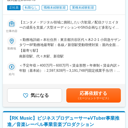
◆年間プランの構築
正社員
転勤なし
職種未経験歓迎
業種未経験歓迎
■魅力：
入社後はOJTのもと、現場や打合せに入っていただきながら、
【エンタメ・デジタル領域に挑戦したい方歓迎／配信クリエイタ
徐々に仕事をお任せしていきます。CDリリース時などはメディア
ーの成長を支援／大型オーディションやSNS企画など多彩なイベ
の露出が増えるので、早朝から深夜までアーティストにつきっき
仕事内容
ントを展開】
りになることもありますし、ツアーへの同行等で出張が続く時期
＜勤務地詳細＞本社住所：東京都渋谷区代々木2-2-1 小田急サザン
が発生する可能性もあります。ヴァイタリティの求められる仕事
メディア事業やゲーム事業をはじめ、さまざまなインターネット
タワー8F勤務地最寄駅：各線／新宿駅受動喫煙対策：屋内全面禁
ですが、アーティストの活躍とヒットの影の立役者として、アー
サービスを手掛ける当社。今回募集するのは、当社が展開するラ
勤務地
煙変更の範囲：会社の定める事業所
ティストと二人三脚で進んでいく、大変重要なポジションです。
【最寄り駅】
イブコミュニケーションプラットフォームにおいて、配信クリエ
既に実績のあるアーティストは、更なる飛躍へと繋げていく。育
南新宿駅、代々木駅、新宿駅
イターのマネジメント業務を担当いただくポジションです。
成を経て世に送り出すアーティストは、一からブランディング戦
＜予定年収＞400万円～600万円＜賃金形態＞年俸制＜賃金内訳＞
略を練り、成長を支えていくフェーズから携わることができま
■業務概要
年額（基本給）：2,597,928円～3,191,748円固定残業手当/月：
す。
ライブ配信プラットフォームで活動する配信クリエイターの発掘
給与
75,172円～92,354円（固定残業時間20時間0分/月）超過した時間
から育成、活動サポートまでを一貫して担当していただきます。
外労働の残業手当は追加支給＜月額＞291,666円～358,333円（12
■当社について：
一人ひとりの強みや個性を引き出しながら、ファン拡大や収益向
分割）（一律手当を含む）＜昇給有無＞有＜残業手当＞有＜給与
・テレビ朝日100%出資で創業した当社。1970年の創業時から行
上に向けた戦略立案・実行を行い、配信者としての成功を後押し
補足＞※給与詳細は、前職のご経験とスキルにもとづき、決定しま
ってきた楽曲の著作権管理ビジネスに加え、現在では多くのコン
応募依頼する
していただく役割です。
気になる
す。■給与改定：年2回賃金はあくまでも目安の金額であり、選考
テンツ事業を展開し、多様な事業インフラを保有しています。
（エージェントサービス）
を通じて上下する可能性があります。月給(月額)は固定手当を含め
・音楽市場の激しい変化に対して、能動的に対応し、自らも変化
■業務内容
た表記です。
することを恐れないベンチャーマインドを持つ社風です。既存の
1）クリエイターのリクルーティング・契約対応
やり方に囚われず、主体的に行動できる方、新たな価値を提案・
└SNSや各種コミュニティなどを活用し、ライブ配信や動画配信
具現化できる方を歓迎します。
【RK Music】ビジネスプロデューサー※VTuber事業推
で活躍できる人材の発掘・アプローチを行います。
進／音楽レーベル事業音楽プロダクション
2）クリエイターマネジメント・成長支援
変更の範囲：会社の定める業務