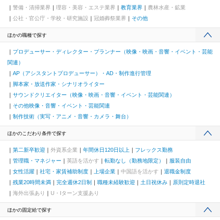
警備・清掃業界
理容・美容・エステ業界
教育業界
農林水産・鉱業
公社・官公庁・学校・研究施設
冠婚葬祭業界
その他
ほかの職種で探す
プロデューサー・ディレクター・プランナー（映像・映画・音響・イベント・芸能
関連）
AP（アシスタントプロデューサー）・AD・制作進行管理
脚本家・放送作家・シナリオライター
サウンドクリエイター（映像・映画・音響・イベント・芸能関連）
その他映像・音響・イベント・芸能関連
制作技術（実写・アニメ・音響・カメラ・舞台）
ほかのこだわり条件で探す
第二新卒歓迎
外資系企業
年間休日120日以上
フレックス勤務
管理職・マネジャー
英語を活かす
転勤なし（勤務地限定）
服装自由
女性活躍
社宅・家賃補助制度
上場企業
中国語を活かす
退職金制度
残業20時間未満
完全週休2日制
職種未経験歓迎
土日祝休み
原則定時退社
海外出張あり
U・Iターン支援あり
ほかの固定給で探す