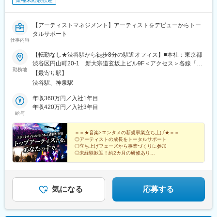
業種未経験歓迎
【アーティストマネジメント】アーティストをデビューからトー
タルサポート
仕事内容
【転勤なし★渋谷駅から徒歩8分の駅近オフィス】■本社：東京都
渋谷区円山町20-1 新大宗道玄坂上ビル9F＜アクセス＞各線「渋
勤務地
谷駅」より徒歩8分京王井の頭線「神泉駅」より 徒歩4分受動喫煙
【最寄り駅】
対策：オフィス内禁煙
渋谷駅、神泉駅
年収360万円／入社1年目
年収420万円／入社3年目
給与
＝＝★音楽×エンタメの新規事業立ち上げ★＝＝
◎アーティストの成長をトータルサポート
◎立ち上げフェーズから事業づくりに参加
◎未経験歓迎！約2カ月の研修あり
◎平均年齢28歳！若手活躍中
◎服装・髪型・ネイル自由
◎年間休日120日以上／土日祝休み
気になる
応募する