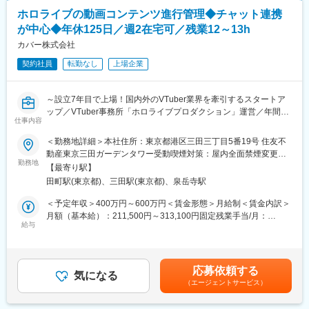
・クリエイターのマネジメント業務
ホロライブの動画コンテンツ進行管理◆チャット連携
・ファンイベントの企画、運営
が中心◆年休125日／週2在宅可／残業12～13h
・コンテンツ制作のサポート（企画提案・撮影補助など）
カバー株式会社
■キャリアプラン：
契約社員
転勤なし
上場企業
まずはアシスタントからスタートし、約6ヶ月で独り立ちを目指し
ていただきます。
将来的には希望やスキルに応じてイチからインフルエンサーと立
～設立7年目で上場！国内外のVTuber業界を牽引するスタートア
ち上げるアパレルブランドの運営や、チームメンバーを率いたマ
ップ／VTuber事務所「ホロライブプロダクション」運営／年間休
ネジメントレイヤーへのステップアップなどキャリアアップして
仕事内容
日125日＆フレックス＆リモート勤務可～
いくことが可能です。
＜勤務地詳細＞本社住所：東京都港区三田三丁目5番19号 住友不
■業務概要
動産東京三田ガーデンタワー受動喫煙対策：屋内全面禁煙変更の
■出向先情報：
配信動画コンテンツの進行管理をメインにご担当いただきます。
勤務地
範囲：会社の定める事業所（リモートワーク含む）
企業名：GROVE株式会社
【最寄り駅】
メンバーシップコンテンツや「歌ってみた動画」などのオンライ
事業内容：クリエイターを活用したメディアプロモーションを主
田町駅(東京都)、三田駅(東京都)、泉岳寺駅
ン動画制作において、ロゴ・サムネイル制作を行うデザイナーや
業とし、Web動画制作、SNSアカウント運用、クリエイターマネ
各種クリエイターと連携し、公開日までのスケジュール調整や進
＜予定年収＞400万円～600万円＜賃金形態＞月給制＜賃金内訳＞
ジメント、ファンビジネス及びグッズ販売事業等を展開しており
捗管理を行います。
月額（基本給）：211,500円～313,100円固定残業手当/月：
ます。
業務上、クリエイターとのコミュニケーション機会が多く、社内
給与
74,500円～97,900円（固定残業時間45時間0分/月）超過した時間
チャットツールを中心に制作依頼・進捗確認・調整業務を進めて
外労働の残業手当は追加支給＜月給＞286,000円～411,000円（一
■当社について：
いただきます。なお、オフラインコンテンツの制作業務は基本的
律手当を含む）＜昇給有無＞有＜残業手当＞有＜給与補足＞※スキ
当社は、2016年4月にシンガポールで創業した、ITメガベンチャ
に発生しません。
ル・経験・能力を考慮の上、当社規定により優遇致します※賞与年
ーです。創業10年にして世界15カ国・地域に拠点を展開。社員数
応募依頼する
気になる
2回（業績連動）賃金はあくまでも目安の金額であり、選考を通じ
は2,300名を超え、東京オフィスには約600名の社員が在籍してい
（エージェントサービス）
■業務詳細
て上下する可能性があります。月給(月額)は固定手当を含めた表記
ます。現在、D2C領域のものづくり、EC構築、物流、マーケティ
・配信動画（メンバーシップコンテンツ、歌ってみた動画等）の
です。
ング、DX支援、越境展開支援までワンストップのITソリューショ