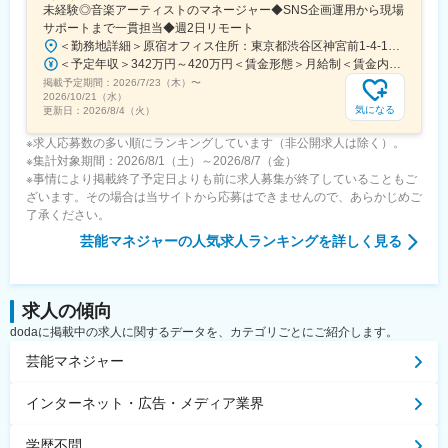
未経験◎音楽アーティストのマネージャー◆SNS企画運用から現場
サポートまで一貫担当◆週2日リモート
＜勤務地詳細＞原宿オフィス住所：東京都渋谷区神宮前1-4-16 神宮前M-SQUARE 6F 受動喫煙対策：屋内全面禁煙変更の範囲：会社の定める事業所（リモートワーク含む）
＜予定年収＞342万円～420万円＜賃金形態＞月給制＜賃金内訳＞月額（基本給）：190,000円～233,320円固定残業手当/月：95,000円～116,680円（固定残業時間40時間0分/月）超過した時間外労働の残業手当は追加支給＜月給＞285,000円～350,000円（一律手当を含む）＜昇給有無＞有＜残業手当＞有＜給与補足＞※ご経験や能力を考慮のうえ、年収を決定します。※定期昇給年1回※賞与なし賃金はあくまでも目安の金額であり、選考を通じて上下する可能性があります。月給(月額)は固定手当を含めた表記です。
掲載予定期間：
2026/7/23（木）
〜
2026/10/21（水）
気になる
更新日：
2026/8/4（火）
※求人応募数の多い順にランキングしています（非公開求人は除く）。
※集計対象期間：2026/8/1（土）～2026/8/7（金）
※事情により掲載終了予定日よりも前に求人募集が終了していることもご
ざいます。その場合は当サイトから応募はできませんので、あらかじめご
了承ください。
芸能マネジャー
の人気求人ランキングを詳しく見る
求人の傾向
dodaに掲載中の求人に関するデータを、カテゴリごとにご紹介します。
芸能マネジャー
インターネット・広告・メディア業界
学歴不問