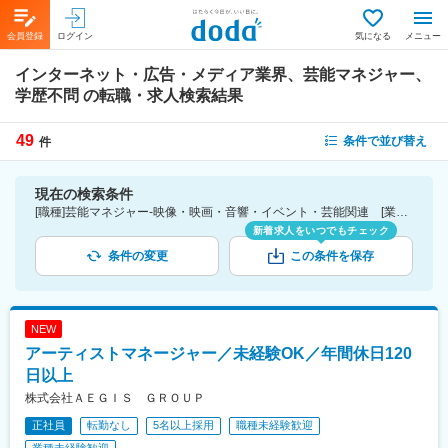
会員登録
ログイン
気になる
メニュー
インターネット・広告・メディア業界、芸能マネジャー、
学歴不問
の転職・求人検索結果
49
条件で並び替え
件
現在の検索条件
[職種]芸能マネジャー-映像・映画・音響・イベント・芸能関連 [業種]インターネット・広告・メディア業界 [こだわり条件ピックアップ]学歴不問 [詳細条件](募集・採用情報)学歴不問
新着求人をいつでもチェック
条件の変更
この条件を保存
NEW
アーティストマネージャー／未経験OK／年間休日120
日以上
株式会社ＡＥＧＩＳ ＧＲＯＵＰ
正社員
転勤なし
5名以上採用
職種未経験歓迎