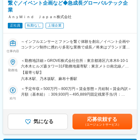
繋ぐ／イベント企画など◆急成長グローバルテック企
・SNS運用サポートやプロモーション施策の企画立案および実行
変更の範囲：会社の定める業務
業
・制作、宣伝、営業チームとの連携窓口業務
・メディアとの連絡調整
ＡｎｙＭｉｎｄ Ｊａｐａｎ株式会社
・ライブ、イベントの運営サポート
正社員
転勤なし
上場企業
・アーティストの日常的なサポート
■業務の特徴
～インフルエンサーとファンを繋ぐ体験を創出／イベント企画や
アーティストと近い立場で支援を行うため、信頼関係構築力と柔
コンテンツ制作に携わり多彩な業務で成長／将来はブランド運営
軟な対応力が求められます。現場業務と企画業務の双方に関われ
仕事内容
やマネジメントにも挑戦可能～
る点が特徴で、成果が直接アーティストの成長に結びつくやりが
いの大きいポジションです。
＜勤務地詳細＞GROVE株式会社住所：東京都港区六本木6-10-1
※当ポジションは当社で採用後、GROVE株式会社へ在籍出向とな
六本木ヒルズ森タワー31F勤務地最寄駅：東京メトロ南北線／六
ります。
勤務地
■求人魅力
本木一丁目駅受動喫煙対策：屋内全面禁煙変更の範囲：会社の定
【最寄り駅】
・アーティスト活動に密着し、成長過程を最前線で支援できる点
める事業所
六本木駅、乃木坂駅、麻布十番駅
■概要：
が最大の魅力です。ライブやメディア現場を通じて実践的な経験
今回募集のAM&MD事業部は、インフルエンサーとファンのつな
が積めます。
＜予定年収＞500万円～800万円＜賃金形態＞月給制＜賃金内訳＞
がりを強くすることをミッションに掲げる部署です。
月額（基本給）：309,930円～495,889円固定残業手当/月：
インフルエンサーの想いを汲み取りながら、ファンをワクワクさ
給与
・SNSやプロモーション施策など企画領域にも関われるため、発
106,736円～170,778円（固定残業時間35時間0分/月）超過した時
せるような仕掛けを考え実行していくことがミッションです。
信力やマーケティング視点を身につけられ、キャリアの幅が広が
間外労働の残業手当は追加支給＜月給＞416,666円～666,667円
AM&MD事業部に所属・支援するクリエイターのほとんどはアー
ります。
（一律手当を含む）＜昇給有無＞有＜残業手当＞有＜給与補足＞※
ティスト活動を行っているため、楽曲制作やライブの企画・運
経験・スキルに応じ応相談■査定：年2回賃金はあくまでも目安の
応募依頼する
営、グッズ企画やファンクラブ運営などファンとの距離が近い領
気になる
変更の範囲：会社の定める業務
金額であり、選考を通じて上下する可能性があります。月給(月額)
（エージェントサービス）
域での業務を中心に幅広い分野を担当いただきます。
は固定手当を含めた表記です。
■業務内容：