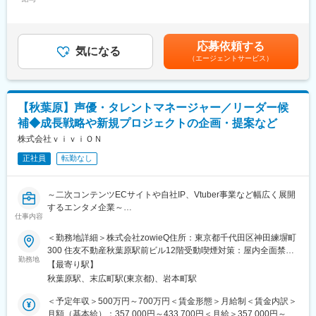
433,700円＜昇給有無＞有＜残業手当＞有＜給与補足＞※上記の年
企業を目指しています。
■業務内容：
収は平均残業月20時間の残業代と賞与2回分（それぞれ1ヶ月分）
・所属タレントのマネジメント
が支給された場合の合計金額です。■賞与年2回（6月・12月）※標
変更の範囲：会社の定める業務
・タレント個人チャンネルに付随する業務
準1ヶ月／回、在籍期間・評価に応じて変動■昇給年1回（4月）賃
応募依頼する
・各種プロジェクトの進行管理／社内外の調整・交渉
気になる
金はあくまでも目安の金額であり、選考を通じて上下する可能性
（エージェントサービス）
・権利周りの管理等、各種事務作業
があります。月給(月額)は固定手当を含めた表記です。
■採用背景：
2023年の運営開始以来、公式チャンネル登録者数が100万人を突
【秋葉原】声優・タレントマネージャー／リーダー候
破するなど、「あおぎり高校」は急速な成長を続けています。現
補◆成長戦略や新規プロジェクトの企画・提案など
在、総勢42名のチームで運営を行っていますが、さらなる事業拡
大と活動の充実を図るため、組織体制の強化が不可欠となりまし
株式会社ｖｉｖｉＯＮ
た。タレント一人ひとりと向き合い、共にVTuber業界の未来を切
正社員
転勤なし
り拓いていく熱意ある新しい仲間を募集します。エンタメ業界で
の経験有無にかかわらず、情熱を持って業務に取り組める方を歓
迎します。
～二次コンテンツECサイトや自社IP、Vtuber事業など幅広く展開
するエンタメ企業～
■ポジションの魅力：
仕事内容
◎成果が直結するやりがい
※株式会社viviONにて採用し、株式会社zowieQへ在籍出向いただ
＜勤務地詳細＞株式会社zowieQ住所：東京都千代田区神田練塀町
マネージャーの行動一つひとつがタレントの活躍や数値結果に直
きます。
300 住友不動産秋葉原駅前ビル12階受動喫煙対策：屋内全面禁煙
結するため、大きな手応えを感じられます。
勤務地
変更の範囲：会社の定める事業所
【最寄り駅】
タレントマネージャー（リーダー候補）は、所属タレントの価値
◎急成長IPへの参画
秋葉原駅、末広町駅(東京都)、岩本町駅
最大化と組織の成長を牽引するポジションです。スケジュール管
登録者数100万人を超える注目プロダクションで、エンタメの最
理や現場対応といった通常のマネジメント業務に加え、タレント
＜予定年収＞500万円～700万円＜賃金形態＞月給制＜賃金内訳＞
前線を体感しながら業務に取り組めます。
のキャリア設計、プロモーション戦略の立案、クライアントとの
月額（基本給）：357,000円～433,700円＜月給＞357,000円～