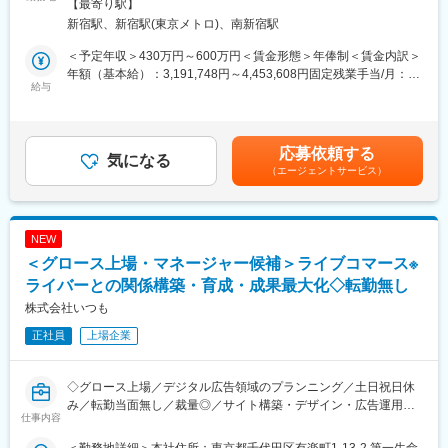
煙変更の範囲：会社の定める事業所
【最寄り駅】
イベントの企画・運営業務を担当いただきます。ユーザー参加型
NIJISANJI ENの運営も行っています。
新宿駅、新宿駅(東京メトロ)、南新宿駅
キャンペーンや企業とのプロモーション企画など、多様なイベン
・新しい業界ですので、古いしがらみはなくフラットに意見を言
トの制作から運営まで一貫して携わるポジションです。
いやすい環境です。
＜予定年収＞430万円～600万円＜賃金形態＞年俸制＜賃金内訳＞
・デビューサポート、イベント企画、番組制作、IPコンテンツ、
年額（基本給）：3,191,748円～4,453,608円固定残業手当/月：
■業務内容
給与
その他バックアップ等を含め一気通貫で行い、次世代のエンタメ
92,354円～128,866円（固定残業時間45時間0分/月）超過した時
配信イベントの企画立案
を加速させています。
間外労働の残業手当は追加支給＜月額＞358,333円～500,000円
イベント制作・進行管理
（12分割）（一律手当を含む）＜昇給有無＞有＜残業手当＞有＜
取引先との打ち合わせ、調整業務
■求人紹介の記事
給与補足＞※給与詳細は、前職のご経験とスキルにもとづき、決定
応募依頼する
関連施策のディレクション
気になる
https://www.anycolor.co.jp/news/ake44w3p26
します。■給与改定：年2回（4月、10月）賃金はあくまでも目安
（エージェントサービス）
数値管理（予算・実績管理）
https://www.anycolor.co.jp/news/byoy55m4dm
の金額であり、選考を通じて上下する可能性があります。月給(月
レポート作成などの事務業務
額)は固定手当を含めた表記です。
法人向け企画提案・営業支援
変更の範囲：会社の定める業務
NEW
※入社後は運営サポートや進行管理業務からスタートし、習熟度に
＜グロース上場・マネージャー候補＞ライブコマース※
応じて企画立案業務を担当いただきます。
ライバーとの関係構築・育成・成果最大化◇転勤無し
■イベント例
株式会社いつも
ユーザー参加型キャンペーン
正社員
上場企業
音楽・エンターテインメント関連企画
企業・ブランドとのタイアップ企画
メディア連携プロモーション
◇グロース上場／デジタル広告領域のプランニング／土日祝日休
オンラインコンテスト・エントリー企画
み／転勤当面無し／裁量◎／サイト構築・デザイン・広告運用・
仕事内容
プロモーション・物流をワンストップで行うECコンサル企業／日
■組織について
経が選ぶ「プラチナ企業」100選に選出◇
中途入社社員が多数在籍しており、異業種から転職したメンバー
＜勤務地詳細＞本社住所：東京都千代田区有楽町1-13-2 第一生命