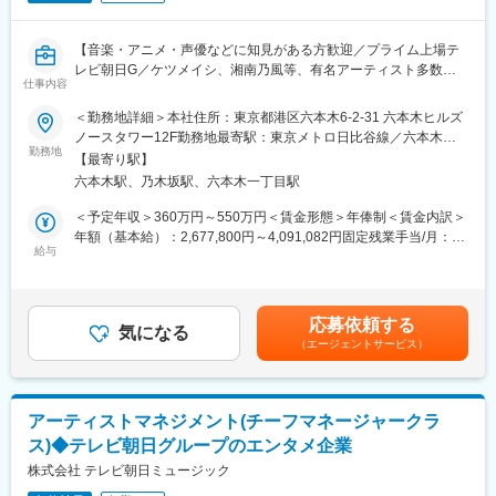
【音楽・アニメ・声優などに知見がある方歓迎／プライム上場テ
レビ朝日G／ケツメイシ、湘南乃風等、有名アーティスト多数所
仕事内容
属】
＜勤務地詳細＞本社住所：東京都港区六本木6-2-31 六本木ヒルズ
■業務内容：
ノースタワー12F勤務地最寄駅：東京メトロ日比谷線／六本木駅
テレビ朝日グループで楽曲提供、アーティストマネジメント等を
勤務地
受動喫煙対策：屋内全面禁煙変更の範囲：会社の定める事業所
【最寄り駅】
担う当社のアーティストマネージャーとして、当社所属アーティ
六本木駅、乃木坂駅、六本木一丁目駅
ストの現場マネージメントを中心にお任せします。
※当社所属の女性アーティストや声優、ダンスボーカルグループの
＜予定年収＞360万円～550万円＜賃金形態＞年俸制＜賃金内訳＞
マネージャーをお任せ予定です！（組織状況により変動有）
年額（基本給）：2,677,800円～4,091,082円固定残業手当/月：
給与
76,850円～117,410円（固定残業時間45時間0分/月）超過した時
■業務詳細：
間外労働の残業手当は追加支給＜月額＞300,000円～458,333円
◇LIVE やレコーディング、撮影などへの同行・サポート
（12分割）（一律手当を含む）＜昇給有無＞有＜残業手当＞有＜
◇各種メディア・イベント等への出演交渉
給与補足＞※月々12分割した金額を支給いたします。※経験・能力
応募依頼する
◇プロデュース戦略・年間プランに沿ったコンテンツの企画制作
気になる
を考慮の上、決定いたします。※年間540時間分の固定残業代を含
（エージェントサービス）
◇スケジュール管理、送迎
みます。※超過時間分は別途支給します。賃金はあくまでも目安の
【ゆくゆくは以下の業務もお任せしていきたいと思っています】
金額であり、選考を通じて上下する可能性があります。月給(月額)
◇担当アーティストのブランディング戦略立案
は固定手当を含めた表記です。
◇年間プランの構築
アーティストマネジメント(チーフマネージャークラ
ス)◆テレビ朝日グループのエンタメ企業
■特徴：
入社後はOJTのもと、現場や打合せに入っていただきながら、
株式会社 テレビ朝日ミュージック
徐々に仕事をお任せしていきます。CDリリース時などはメディア