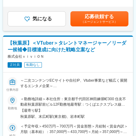
行/管理
キル等を考慮した上で決定いたします。■決算賞与あり（業績によ
● プロジェクト全体のスケジュール/予実管理/クオリティコントロ
る）賃金はあくまでも目安の金額であり、選考を通じて上下する
ール
可能性があります。月給(月額)は固定手当を含めた表記です。
応募依頼する
● 関係各所との調整/交渉
気になる
（エージェントサービス）
■当社について
「音楽で世界中に元気・やる気・勇気を創出する」
「誰ひとり取り残されることなく音楽を楽しめる社会を実現す
【秋葉原】＜VTuber＞タレントマネージャー／リーダ
る」
ー候補◆目標達成に向けた戦略立案など
私たちは当社のビジョンやミッションを本気で実現したいと考え
ています。
株式会社ｖｉｖｉＯＮ
今後、日本だけではなく、海外も視野に入れた音楽ビジネスの展
正社員
転勤なし
開を目指しています。
私たちの大切にしている価値観に共感し、実現へ向けて一緒に邁
進できるメンバーをお待ちしています。
～二次コンテンツECサイトや自社IP、Vtuber事業など幅広く展開
するエンタメ企業～
■企業の特徴/魅力
仕事内容
● 選択理論心理学に基づいたリードマネジメントを行い、社会に
タレントマネージャー（リーダー候補）は、所属タレント（クリ
＜勤務地詳細＞本社住所：東京都千代田区神田練塀町300 住友不
価値や成果を生み出していくエンターテインメント会社です。
エイター）の一番近くに寄り添い、彼女たちが最大限のパフォー
動産秋葉原駅前ビル12F勤務地最寄駅：つくばエクスプレス線／
● トライアル＆エラーを繰り返しながら挑戦し、自己の成長と進
マンスを発揮できるようサポートするポジションです。スケジュ
勤務地
秋葉原駅受動喫煙対策：屋内全面禁煙変更の範囲：会社の定める
化を追求しています。
【最寄り駅】
ールの管理や各種事務作業といった守りの業務だけでなく、目標
事業所
● 社員同士のチームワークは良く、課題解決のためには何でも話
秋葉原駅、末広町駅(東京都)、岩本町駅
達成に向けた戦略の立案、モチベーション管理、企画の進行管理
し合える環境下です。
など、タレントと共に成長し、自己実現を支えるパートナーとし
＜予定年収＞450万円～700万円＜賃金形態＞月給制＜賃金内訳＞
● ステークホルダーとの関係性も非常に大切にしています。
ての役割を担っていただきます。
月額（基本給）：357,000円～433,700円＜月給＞357,000円～
● 音楽業界の慣習に捉われず、コンプライアンスを重んじる法人
給与