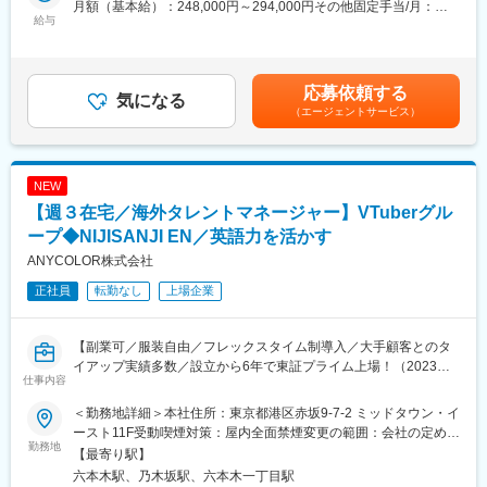
月額（基本給）：248,000円～294,000円その他固定手当/月：
給与
4,000円固定残業手当/月：86,794円～102,656円（固定残業時間
■業務内容：
45時間0分/月）超過した時間外労働の残業手当は追加支給＜月給
オーディションを通じて新たなアーティストグループが続々と誕
＞338,794円～400,656円（一律手当を含む）＜昇給有無＞有＜残
生し、活動の幅も拡大中です。音楽アーティストのマネジメント
業手当＞有＜給与補足＞※経験やスキルを考慮して決定します。■
応募依頼する
業務全般をお任せします。
気になる
昇給：年2回■決算賞与有※業績好調の場合■その他固定手当：リモ
（エージェントサービス）
〈業務詳細〉
ートワーク手当■残業手当：固定残業時間超過分は別途支給賃金は
・アーティストのスケジュール管理、送迎、メンタルケア
あくまでも目安の金額であり、選考を通じて上下する可能性があ
・メディア出演・イベント出演の調整
ります。月給(月額)は固定手当を含めた表記です。
・企業タイアップやプロモーション営業（化粧品・アパレル等）
NEW
・楽曲セットリストの企画、プレスリリース作成
【週３在宅／海外タレントマネージャー】VTuberグル
・社内外との調整業務、プロジェクトマネジメント
ープ◆NIJISANJI EN／英語力を活かす
■組織構成
ANYCOLOR株式会社
・チーフプロデューサー1名、チーフマネージャー1名、メンバー
正社員
転勤なし
上場企業
2名で年齢層はチーフ30代後半～40代、メンバー20代中盤～後半
です。
【副業可／服装自由／フレックスタイム制導入／大手顧客とのタ
■働き方
イアップ実績多数／設立から6年で東証プライム上場！（2023年6
・年休120日、残業20時間程度
仕事内容
月～）／VTuber事業「にじさんじ」等を展開／海外VTuber事業や
・フレックス制で、週2在宅可能です。
グッズ・イベント等複数事業展開を行っているエンタメ系スター
・アーティストのスケジュールによって、月3～4回程度の休日出
＜勤務地詳細＞本社住所：東京都港区赤坂9-7-2 ミッドタウン・イ
トアップ】
勤や夜の対応などが発生する場合があります。
ースト11F受動喫煙対策：屋内全面禁煙変更の範囲：会社の定める
勤務地
事業所（リモートワーク含む）
【最寄り駅】
■業務内容：
■ポジションの魅力
六本木駅、乃木坂駅、六本木一丁目駅
海外進出の戦略担当業務とともに、英語圏を対象とするVTuberグ