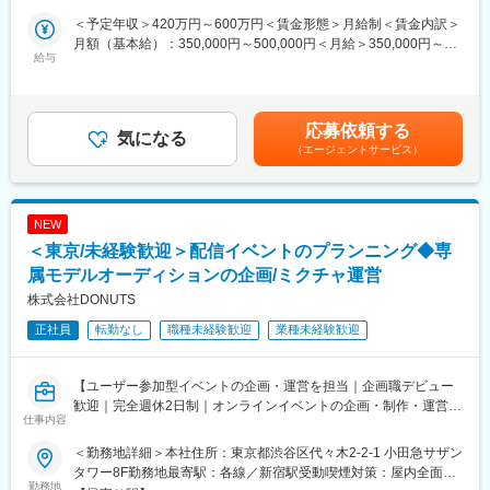
新人アーティストのマネジメント業務を経て、育成～ヒット～成
ループ「NIJISANJI EN」所属ライバーのマネジメント業務をお願
熟期の経験を経ることができます。
＜予定年収＞420万円～600万円＜賃金形態＞月給制＜賃金内訳＞
いします。
月額（基本給）：350,000円～500,000円＜月給＞350,000円～
海外における戦略立案・遂行のほか、ライバーの活動のすべてを
給与
■同社の強み
500,000円＜昇給有無＞有＜残業手当＞有＜給与補足＞※前職給与
サポートし、イベントや3D Liveをライバーと一緒に作り上げる
◎映像 × 音楽のハイブリッド事業モデル
を考慮のうえ、金額を決定させていただきます。■賞与：業績連動
等、クリエイティブな仕事に携わっていただきます。
ー映像制作と音楽プロデュースの両軸を持ち、アーティストが
型賞与（年1回／過去実績2ヶ月分程度）※原資は毎年異なるた
主題歌を担当する映像作品や、オーディション番組、ライブイベ
め、上記金額のお渡しを保障するものではございません※契約社員
応募依頼する
■具体的な業務：
気になる
ントなど、クロスメディア展開が可能です
雇用の場合は支給対象外となります賃金はあくまでも目安の金額
（エージェントサービス）
担当する「NIJISANJI EN」ライバーに関連する以下の業務をご担
であり、選考を通じて上下する可能性があります。月給(月額)は固
当いただきます。
◎大手グループとの連携による安定性と挑戦の両立
定手当を含めた表記です。
・ライバーとの日常的なコミュニケーション／スケジュール管理
ードコモグループの一員として制度面の安定性を持ちながら、
・海外進出における戦略立案・遂行
吉本興業との連携によりエンタメ業界での独自性とスピード感を
NEW
・ライブ（3D配信ライブ、リアルイベントなど）の準備や収録、
実現。
＜東京/未経験歓迎＞配信イベントのプランニング◆専
出演サポート
・イラストや映像等制作物の進行管理、クオリティチェック
属モデルオーディションの企画/ミクチャ運営
変更の範囲：会社の定める業務
・ブランディングサポート
株式会社DONUTS
・YouTubeチャンネルの分析、企画提案
正社員
転勤なし
職種未経験歓迎
業種未経験歓迎
■英語圏VTuberグループ「NIJISANJI EN」について：
2021年5月にデビューした主に英語を用いて活動するVTuberプロ
【ユーザー参加型イベントの企画・運営を担当｜企画職デビュー
ジェクト「NIJISANJI EN」は、YouTube等の動画配信プラットフ
歓迎｜完全週休2日制｜オンラインイベントの企画・制作・運営を
ォームや各SNS等にてインフルエンサー活動を行っています。
仕事内容
一貫して担当｜未経験歓迎】
■当社の強み：
＜勤務地詳細＞本社住所：東京都渋谷区代々木2-2-1 小田急サザン
■仕事内容
・VTuber事業「にじさんじプロジェクト」の運営企業で知名度、
タワー8F勤務地最寄駅：各線／新宿駅受動喫煙対策：屋内全面禁
ライブ配信・動画サービス「ミクチャ」における各種オンライン
勤務地
勢い共に加速中の企業です。また、英語圏を対象にしたブランド