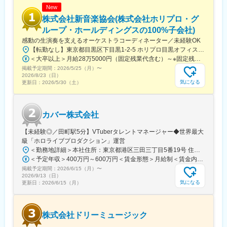
◎組織作りへの参画
New
リーダー候補として、チームビルディングや事業推進のプロセス
株式会社新音楽協会(株式会社ホリプロ・グ
に深く関わり、組織の成長をダイレクトに感じられる環境です。
ループ・ホールディングスの100%子会社)
感動の生演奏を支えるオーケストラコーディネーター／未経験OK
◎キャリアパス
【転勤なし】東京都目黒区下目黒1-2-5 ホリプロ目黒オフィス※直行直帰あり（自宅から各現場まで行き、直接自宅へ帰ることもあります）※ミュージカルやコンサートの場合は本番だけでなくリハーサルからオーケストラに同行。※主に都内でのお仕事になりますが、地方公演の際には国内出張があります。（地方出張は全体の2割ほど）※受動喫煙対策：あり
マネジメントのスペシャリストとしてはもちろん、将来的には事
＜大卒以上＞月給28万5000円（固定残業代含む）～※固定残業代は、時間外労働の有無に関わらず30時間分を、月5万円支給上記を超える時間外労働分は追加で支給＜短大・専門卒＞月給25万5,000円（固定残業代含む）～※固定残業代は、時間外労働の有無に関わらず30時間分を、月4万5,000円支給上記を超える時間外労働分は追加で支給＜高卒以上＞月給24万1,000円（固定残業代含む）～※固定残業代は、時間外労働の有無に関わらず30時間分を、月4万1,000円支給上記を超える時間外労働分は追加で支給
業戦略に関わるポジションへのキャリアアップも可能です。
掲載予定期間：
2026/5/25（月）
〜
2026/8/23（日）
■所属部署：
気になる
更新日：
2026/5/30（土）
viviONのグループ会社である株式会社zowieQは、「ユーザーとク
リエイターが、楽しみながら生きていける社会にする」というパ
ーパス達成のために、「”音”と”声”で新しい価値を創造する」をミ
カバー株式会社
ッションに掲げ、声優・ナレーター・VTuberなど音声領域に特化
したプロダクション運営を行っています。
【未経験◎／田町駅5分】VTuberタレントマネージャー◆世界最大
級「ホロライブプロダクション」運営
変更の範囲：会社の定める業務
＜勤務地詳細＞本社住所：東京都港区三田三丁目5番19号 住友不動産東京三田ガーデンタワー受動喫煙対策：屋内全面禁煙変更の範囲：会社の定める事業所（リモートワーク含む）
＜予定年収＞400万円～600万円＜賃金形態＞月給制＜賃金内訳＞月額（基本給）：211,500円～313,100円固定残業手当/月：74,500円～97,900円（固定残業時間45時間0分/月）超過した時間外労働の残業手当は追加支給＜月給＞286,000円～411,000円（一律手当を含む）＜昇給有無＞有＜残業手当＞有＜給与補足＞※スキル・経験・能力を考慮の上、当社規定により優遇致します。※賞与：年2回（業績連動）賃金はあくまでも目安の金額であり、選考を通じて上下する可能性があります。月給(月額)は固定手当を含めた表記です。
掲載予定期間：
2026/6/15（月）
〜
2026/9/13（日）
気になる
更新日：
2026/6/15（月）
株式会社ドリーミュージック