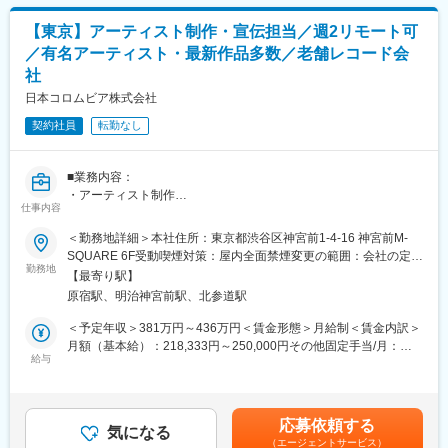
進行管理
ンを提供しており、2023年3月には東証グロース市場にてIPOを実
・サムネイル・ロゴ制作に関するクリエイターとのやり取り
現。2025年度には過去最高となる573億円の売上を達成し、2027
【東京】アーティスト制作・宣伝担当／週2リモート可
・動画公開日までのスケジュール調整・管理
年売上目標は1050億円を発表している、アジアNo.1を目指すグロ
／有名アーティスト・最新作品多数／老舗レコード会
・社内チャットツールを用いた制作依頼・進捗管理・各種調整業
ーバルメガベンチャーです。
社
務
・タレントマネージャーや社内各部署との連携・協議
日本コロムビア株式会社
変更の範囲：会社の定める業務
・業務改善施策の検討/導入/運用保守（ワークフローの整備/各種
契約社員
転勤なし
資料・ナレッジの整備/など）
■働き方
■業務内容：
週2リモート※入社して慣れるまでは基本出社となります。
・アーティスト制作
※業務内容によっては週3，4日もできるタイミングもあります。
仕事内容
企画、制作、プロデュース
全社的にも平均残業12～13ｈとなります。
・アーティスト宣伝
＜勤務地詳細＞本社住所：東京都渋谷区神宮前1-4-16 神宮前M-
リリースに関する宣伝プランニング
■会社概要
SQUARE 6F受動喫煙対策：屋内全面禁煙変更の範囲：会社の定め
ビジュアルコンテンツ（ミュージックビデオ・ジャケット等）
勤務地
カバー株式会社は、世界最大級のVTuber事務所「ホロライブプロ
る事業所（リモートワーク含む）
【最寄り駅】
の企画提案およびディレクション
ダクション」の運営をはじめ、世界で通用する新しいバーチャル
原宿駅、明治神宮前駅、北参道駅
タレントの文化の創出やメタバース事業を展開する次世代のITエ
■同社について
ンターテインメント企業です。
＜予定年収＞381万円～436万円＜賃金形態＞月給制＜賃金内訳＞
日本初のレコード会社。
当社が運営するVTuber事務所「ホロライブプロダクション」は、
月額（基本給）：218,333円～250,000円その他固定手当/月：
AIファーストで創り出す次世代型クリエイティブプロデュースカ
給与
日本の他にも、インドネシアや北米に複数のバーチャルタレント
17,100円～19,500円固定残業手当/月：55,000円～63,000円（固
ンパニー。
が所属しており、様々なコンテンツをグローバルに配信していま
定残業時間35時間0分/月）超過した時間外労働の残業手当は追加
「Impact NOW. 今を揺さぶる創造を。」
す。
支給＜月給＞290,433円～332,500円（一律手当を含む）＜昇給有
私たちと一緒に新しいエンタテインメントのカタチを追求し、
無＞有＜残業手当＞有＜給与補足＞■定期昇給：年1回■賞与：年2
応募依頼する
日本初、世界初に挑戦しませんか？
気になる
変更の範囲：会社の定める業務
回■その他固定手当／月：確定拠出型年金（加入選択型）※職歴の
（エージェントサービス）