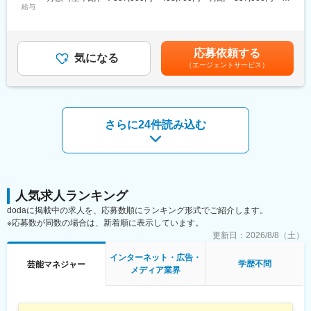
折衝、そしてチームメンバーの育成・業務支援など、プレイング
給与
433,700円＜昇給有無＞有＜残業手当＞有＜給与補足＞※上記の年
◎キャリアパスの広がり
マネージャーとして組織の中核を担っていただきます。単なるス
収は平均残業月20時間の残業代と賞与2回分（それぞれ1ヶ月分）
将来的には、個人チャンネルのプロデューサー、専属マネージャ
ケジュール管理にとどまらず、タレントと共に「売れるための戦
が支給された場合の合計金額です。■賞与年2回（6月・12月）※標
ー、チーフマネージャー、あるいは新規事業開発など、志向に合
略」を練り、実行していく役割が期待されます。
準1ヶ月／回、在籍期間・評価に応じて変動■昇給年1回（4月）賃
わせたキャリア形成が可能です。
応募依頼する
気になる
金はあくまでも目安の金額であり、選考を通じて上下する可能性
（エージェントサービス）
■業務内容：
があります。月給(月額)は固定手当を含めた表記です。
変更の範囲：会社の定める業務
・所属タレントのマネジメント（スケジュール管理、現場同行、
メンタルケアなど）
・タレントのキャリア設計・ブランディング支援および戦略的な
営業活動
さらに24件読み込む
・クライアント（既存・新規）への企画提案・折衝および関係構
築
・チーム全体の業務支援、進行管理、メンバー育成などのマネジ
メント業務
・各種事務作業およびプロモーション施策の実行
人気求人ランキング
■ポジションの魅力：
dodaに掲載中の求人を、応募数順にランキング形式でご紹介します。
◎裁量の大きさ
※応募数が同数の場合は、新着順に表示しています。
個々の裁量が大きく、タレントの成長戦略や新規プロジェクトの
更新日：
2026/8/8（土）
企画・提案に自らの意志で挑戦できます。
インターネット・広告・
学歴不問
芸能マネジャー
◎グループシナジー
メディア業界
viviONグループのプラットフォームやプロダクトを活用し、多角
的な視点で新しいエンタメ体験を創出できます。