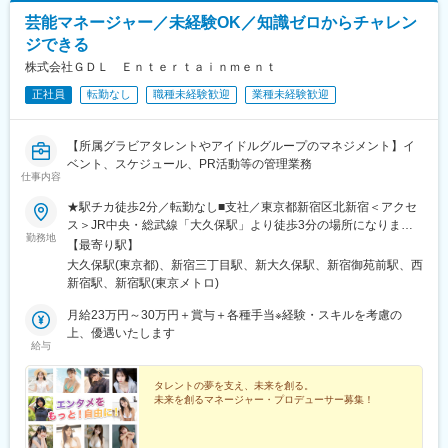
芸能マネージャー／未経験OK／知識ゼロからチャレン
ジできる
株式会社ＧＤＬ Ｅｎｔｅｒｔａｉｎｍｅｎｔ
正社員
転勤なし
職種未経験歓迎
業種未経験歓迎
【所属グラビアタレントやアイドルグループのマネジメント】イ
ベント、スケジュール、PR活動等の管理業務
仕事内容
★駅チカ徒歩2分／転勤なし■支社／東京都新宿区北新宿＜アクセ
ス＞JR中央・総武線「大久保駅」より徒歩3分の場所になりま
勤務地
す。※詳細は面接時にお伝えいたします。■本社／東京都新宿区新
【最寄り駅】
宿2-5-12 新宿AVENUE 6F＜アクセス＞各線「新宿三丁目駅」よ
大久保駅(東京都)、新宿三丁目駅、新大久保駅、新宿御苑前駅、西
り徒歩3分※受動喫煙対策：屋内禁煙
新宿駅、新宿駅(東京メトロ)
月給23万円～30万円＋賞与＋各種手当※経験・スキルを考慮の
上、優遇いたします
給与
タレントの夢を支え、未来を創る。
未来を創るマネージャー・プロデューサー募集！