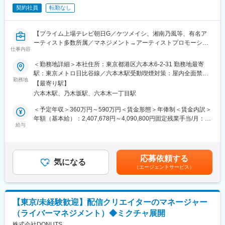
す。
契約社員
転勤なし
■当社の特徴：
・テレビ朝日100％出資の総合エンタメ企業
【プライム上場テレビ朝日G／ケツメイシ、湘南乃風等、有名ア
・ケツメイシ、湘南乃風、ソナーポケット、平井 大等、有名アー
ーティスト多数所属／マネジメント→アーティストプロモーショ
ティスト多数所属
仕事内容
ンやブランディング戦略にも関われる】
・音楽出版社としての著作権ビジネスに加え、トータルエンター
＜勤務地詳細＞本社住所：東京都港区六本木6-2-31 勤務地最寄
テインメントカンパニーとして、エンタメに纏わる多様なコンテ
■業務内容：
駅：東京メトロ日比谷線／六本木駅受動喫煙対策：屋内全面禁煙
ンツビジネスを展開
当社のアーティストマネージャーとして、所属アーティストのト
勤務地
変更の範囲：会社の定める事業所
・安定した経営基盤と整った福利厚生を持ちながらも、年次や社
【最寄り駅】
ータルマネージメントを一貫してお任せします！
歴に関わらず積極的なチャレンジが評価される社風
六本木駅、乃木坂駅、六本木一丁目駅
ゆくゆくはアーティストがより飛躍するためのブランディング・
・音楽出版事業からスタートした当社は、今ではイベント／ライ
プロデュース戦略の策定等にもチャレンジ可能。
＜予定年収＞360万円～590万円＜賃金形態＞年俸制＜賃金内訳＞
ブ企画、制作、アーティストグッズの企画、制作、アーティスト
社内にライブ制作チームや、グッズ制作チームがいるからこそ、
年額（基本給）：2,407,678円～4,090,800円固定残業手当/月：
の発掘、マネージメント等、エンターテインメントにまつわる多
大きな裁量のもとで「新しいトータルマネジメント」を実現でき
給与
76,850円～117,400円（固定残業時間45時間0分/月）超過した時
岐に渡るビジネスを展開している、テレビ朝日グループのトータ
ます！入社後は先輩社員からの OJT もございますので、未経験の
間外労働の残業手当は追加支給＜月額＞277,489円～458,300円
ルエンターテインメントカンパニーです。
方も安心してご応募ください！
（12分割）（一律手当を含む）＜昇給有無＞有＜残業手当＞有
・一人ひとりが責任と裁量を持ち、社内の各部署と協力しなが
ら、仕事を進めていけることが魅力の一つです
応募依頼する
■業務詳細：
気になる
・また、新たな企画や、クリエイティブなアイデアを、積極的に
（エージェントサービス）
◆LIVE やレコーディング、撮影などへの同行・サポート
提案できるチャンスが豊富にあるため、エンターテインメントの
◆各種メディア・イベント等への出演交渉
新たなカタチを世の中に提案したい方には、絶好の環境です
◆プロデュース戦略・年間プランに沿ったコンテンツの企画制作
◆スケジュール管理、送迎
変更の範囲：会社の定める業務
【東京/未経験歓迎】配信クリエイターのマネージャー
（ライバーマネジメント）◆ミクチャ展開
【ゆくゆくは以下の業務もお任せしていきたいと思っています】
◆担当アーティストのブランディング戦略立案
株式会社DONUTS