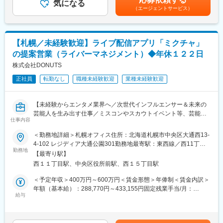
よび制作
気になる
があります。月給(月額)は固定手当を含めた表記です。
・プレイヤー業務とマネジメント双方を担うため、現場理解を深
（エージェントサービス）
・コンテンツのコンセプト設計およびクリエイティブ方針の策定
めながらチーム統括の経験を積めるポジションで、キャリアの幅
・撮影を含むコンテンツ制作全般を担当
を広げられます。
・プラットフォームおよびターゲットに応じたコンテンツ戦略の
・グリーグループの安定基盤と柔軟な働き方制度を活用しつつ、
企画
裁量ある環境で新しいエンタメ事業の成長に主体的に関わること
【札幌／未経験歓迎】ライブ配信アプリ「ミクチャ」
・トレンド分析を踏まえた新規コンテンツの提案
が可能です。
の提案営業（ライバーマネジメント）◆年休１２２日
・社内関連部署および外部パートナーとの連携・調整
株式会社DONUTS
変更の範囲：会社の定める業務
■扱うサービス
正社員
転勤なし
職種未経験歓迎
業種未経験歓迎
YouTube、TikTok、Instagramなど多様なSNSを活用した映像配信
やデジタルプロモーションを担当します。
【未経験からエンタメ業界へ／次世代インフルエンサー＆未来の
■JYP日本法人に所属するアーティスト一例
芸能人を生み出す仕事／ミスコンやスカウトイベント等、芸能事
2PM・TWICE・Stray Kids・ITZY・NiziU・NEXZ
仕事内容
務所と連携したイベント多数開催中】
※2024年8月にNEXZ（ネクスジ）が日本デビューを果たし、全国
＜勤務地詳細＞札幌オフィス住所：北海道札幌市中央区大通西13-
3都市6公演で開催された日本初ショーケースは全公演ソールドア
メディア事業、スマートフォンゲーム事業を中心としBtoBから
4-102 レジディア大通公園301勤務地最寄駅：東西線／西11丁目
ウトで4万人を動員しました。
BtoCまで幅広い事業を展開する総合Webサービス企業である当社
勤務地
駅受動喫煙対策：屋内全面禁煙変更の範囲：会社の定める事業所
【最寄り駅】
が運営するライブ配信＆動画アプリ「ミクチャ」にて、ライバー
■キャリアパス
西１１丁目駅、中央区役所前駅、西１５丁目駅
マネジメント担当を募集します。
映像ディレクターやプロデューサーなどクリエイティブ分野での
＜予定年収＞400万円～600万円＜賃金形態＞年俸制＜賃金内訳＞
キャリアアップを目指せます。
■業務概要：
年額（基本給）：288,770円～433,155円固定残業手当/月：
国内累計1,800万ユーザーを誇るライブ配信＆動画アプリ「ミクチ
給与
44,564円～66,845円（固定残業時間20時間0分/月）超過した時間
■働き方
ャ」で活動する、ライバー（ライブ配信者）の発掘・育成・サポ
外労働の残業手当は追加支給＜月額＞68,628円～102,941円（12
・週休2日、毎週シフト制のお休みです。
ート対応など、人気ライバーへと導くためのコンサルタント業務
分割）（一律手当を含む）＜昇給有無＞有＜残業手当＞有＜給与
・年間休日120日、年末年始休み有（昨年：12月28日～5日休
から売上創出／改善に向けた施策全般をお任せします。