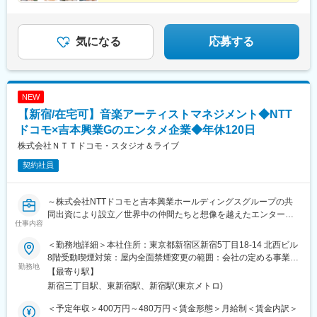
気になる
応募する
NEW
【新宿/在宅可】音楽アーティストマネジメント◆NTT
ドコモ×吉本興業Gのエンタメ企業◆年休120日
株式会社ＮＴＴドコモ・スタジオ＆ライブ
契約社員
～株式会社NTTドコモと吉本興業ホールディングスグループの共
同出資により設立／世界中の仲間たちと想像を越えたエンターテ
仕事内容
インメントを創り出す／アーティストを育てるやりがい◎～
＜勤務地詳細＞本社住所：東京都新宿区新宿5丁目18-14 北西ビル
■当社について
8階受動喫煙対策：屋内全面禁煙変更の範囲：会社の定める事業所
◇株式会社NTTドコモと吉本興業ホールディングスグループの共
勤務地
（リモートワーク含む）
【最寄り駅】
同出資により設立されたエンターテインメント会社です。
新宿三丁目駅、東新宿駅、新宿駅(東京メトロ)
◇映像事業とライブ事業を軸に、さまざまな「好き」を持ち寄っ
て、世界中の仲間たちと想像を越えたエンターテインメントを創
＜予定年収＞400万円～480万円＜賃金形態＞月給制＜賃金内訳＞
り出し、愛と熱狂で世界を面白くしていきます。