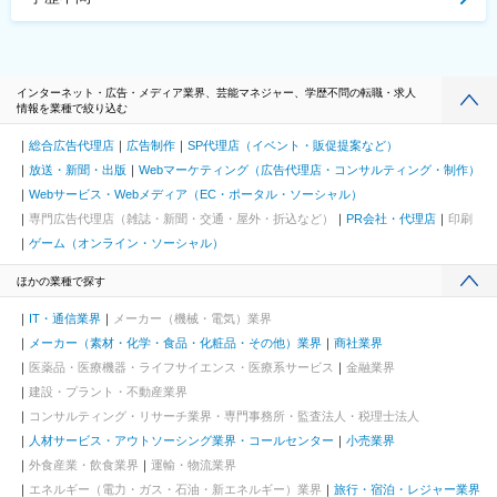
インターネット・広告・メディア業界、芸能マネジャー、学歴不問の転職・求人
情報を業種で絞り込む
総合広告代理店
広告制作
SP代理店（イベント・販促提案など）
放送・新聞・出版
Webマーケティング（広告代理店・コンサルティング・制作）
Webサービス・Webメディア（EC・ポータル・ソーシャル）
専門広告代理店（雑誌・新聞・交通・屋外・折込など）
PR会社・代理店
印刷
ゲーム（オンライン・ソーシャル）
ほかの業種で探す
IT・通信業界
メーカー（機械・電気）業界
メーカー（素材・化学・食品・化粧品・その他）業界
商社業界
医薬品・医療機器・ライフサイエンス・医療系サービス
金融業界
建設・プラント・不動産業界
コンサルティング・リサーチ業界・専門事務所・監査法人・税理士法人
人材サービス・アウトソーシング業界・コールセンター
小売業界
外食産業・飲食業界
運輸・物流業界
エネルギー（電力・ガス・石油・新エネルギー）業界
旅行・宿泊・レジャー業界