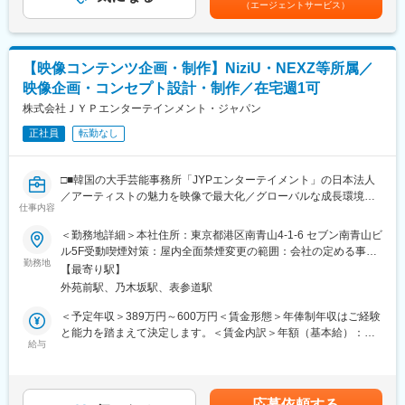
（エージェントサービス）
作・ライブ・映像コンテンツなど多彩な活動を展開。3D技術やメ
タバース空間を活用した革新的な表現にも挑戦しており、バーチ
ャル音楽の可能性を広げる先進的なプロジェクトです。
【映像コンテンツ企画・制作】NiziU・NEXZ等所属／
■採用背景
映像企画・コンセプト設計・制作／在宅週1可
所属タレントを約20名規模へ拡大し、数十億規模の事業成長を見
据える中で、アーティストマネジメント体制の強化が急務です。
株式会社ＪＹＰエンターテインメント・ジャパン
現場と組織双方を牽引できるマネージャー候補を採用し、事業加
正社員
転勤なし
速を図るための募集です。
■業務詳細（一例）：
□■韓国の大手芸能事務所「JYPエンターテイメント」の日本法人
所属バーチャルアーティストの活動最大化と事業成長を目的に、
／アーティストの魅力を映像で最大化／グローバルな成長環境／
日常マネジメントからプロジェクト推進まで担い、タレント・社
仕事内容
コンテンツ制作のプロフェッショナルを目指せる職場■□
内外関係者を巻き込み課題解決を行うポジションです。
＜勤務地詳細＞本社住所：東京都港区南青山4-1-6 セブン南青山ビ
・アーティストとの伴走支援、メンタル・活動ケア
■業務概要
ル5F受動喫煙対策：屋内全面禁煙変更の範囲：会社の定める事業
・スケジュール管理、タスク進行管理
所属アーティストの魅力を最大化する映像およびコンテンツの企
勤務地
所（リモートワーク含む）
・案件・イベント・制作プロジェクトの進行管理
【最寄り駅】
画・制作を担うポジションです。アーティストのストーリーや方
・社内外関係者との交渉、調整、営業活動
外苑前駅、乃木坂駅、表参道駅
向性をコンテンツとして表現し、各プラットフォームにおいて新
・イベント・収録等への立ち会い
たな体験価値を創出していただきます。
＜予定年収＞389万円～600万円＜賃金形態＞年俸制年収はご経験
・チームメンバーのマネジメント、育成
グローバルな舞台でアーティストの成長に直接携わり、エンタメ
と能力を踏まえて決定します。＜賃金内訳＞年額（基本給）：
業界の最先端で企画力・制作力を磨くことができます。
給与
3,890,000円～6,000,000円＜月額＞324,166円～500,000円（12
■求人魅力
分割）＜昇給有無＞有＜残業手当＞有＜給与補足＞年収はご経験
・VTuber×音楽という成長市場で、タレントの成功に直結するマ
■業務詳細
と能力を踏まえて決定します。成果による賞与あり（年1回）。賃
ネジメント経験を積むことができ、事業拡大フェーズにおける中
・所属アーティストに関する映像・デジタルコンテンツの企画お
金はあくまでも目安の金額であり、選考を通じて上下する可能性
核人材として影響力を発揮できます。
応募依頼する