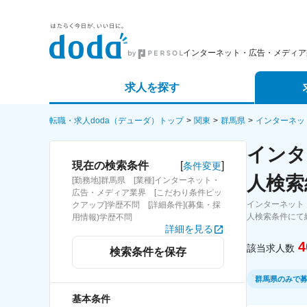
インターネット・広告・メディア
求人を探す
詳細条件から探す
エージェ
転職・求人doda（デューダ）トップ
関東
群馬県
インターネッ
インタ
新着求人から探す
スカウト
[
]
現在の検索条件
条件変更
人検索
[勤務地]群馬県 [業種]インターネット・
求人特集から探す
パートナ
広告・メディア業界 [こだわり条件ピッ
インターネット
クアップ]学歴不問 [詳細条件](募集・採
人検索条件にて
用情報)学歴不問
詳細を見る
4
該当求人数
検索条件を保存
群馬県のみで
基本条件