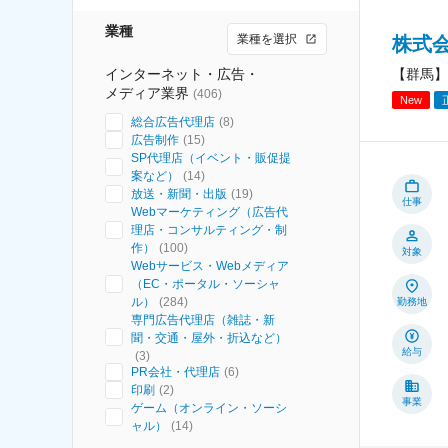
業種
業種を選択
株式
インターネット・広告・
【群馬】
メディア業界
(
406
)
New
総合広告代理店
(
8
)
広告制作
(
15
)
SP代理店（イベント・販促提
案など）
(
14
)
放送・新聞・出版
(
19
)
仕事
Webマーケティング（広告代
理店・コンサルティング・制
作）
(
100
)
対象
Webサービス・Webメディア
（EC・ポータル・ソーシャ
ル）
(
284
)
勤務地
専門広告代理店（雑誌・新
聞・交通・屋外・折込など）
給与
(
3
)
PR会社・代理店
(
6
)
印刷
(
2
)
事業
ゲーム（オンライン・ソーシ
ャル）
(
14
)