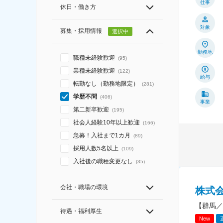
仕事
休日・働き方
対象
募集・採用情報
選択中
勤務地
職種未経験歓迎
(
95
)
業種未経験歓迎
(
122
)
給与
転勤なし（勤務地限定）
(
281
)
学歴不問
(
406
)
事業
第二新卒歓迎
(
195
)
社会人経験10年以上歓迎
(
166
)
急募！入社まで1カ月
(
89
)
採用人数5名以上
(
109
)
入社後の職種変更なし
(
35
)
会社・職場の環境
株式
【群馬／
待遇・福利厚生
New