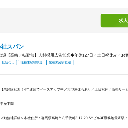
求人
会社スパン
歓迎【高崎／転勤無】人材採用広告営業◆年休127日／土日祝休み／お
転勤なし
職種未経験歓迎
業種未経験歓迎
【未経験歓迎！4年連続でベースアップ中／大型連休もあり／土日祝休／販売サービ
学歴不問
＜勤務地詳細＞本社住所：群馬県高崎市八千代町3-17-20 SYビル3F勤務地最寄駅：