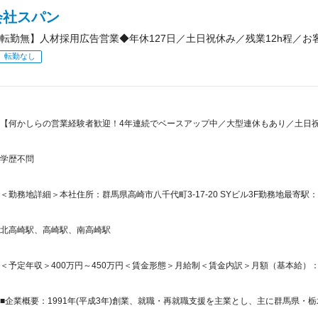
会社スパン
転勤無】人材採用広告営業◆年休127日／土日祝休み／残業12h程／
転勤なし
【何かしらの営業経験者歓迎！4年連続でベースアップ中／大型連休もあり／土日
学歴不問
＜勤務地詳細＞本社住所：群馬県高崎市八千代町3-17-20 SYビル3F勤務地最寄駅：
北高崎駅、高崎駅、南高崎駅
＜予定年収＞400万円～450万円＜賃金形態＞月給制＜賃金内訳＞月額（基本給）：248,9
■企業概要：1991年(平成3年)創業、就職・再就職支援を主業とし、主に群馬県・栃