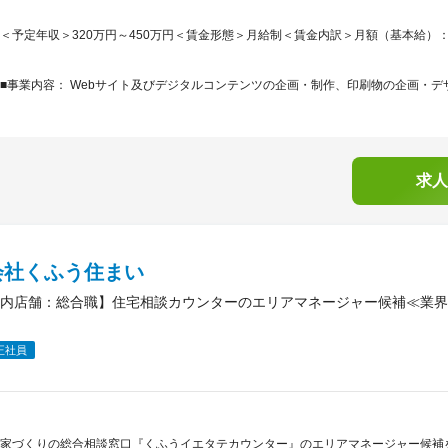
＜予定年収＞320万円～450万円＜賃金形態＞月給制＜賃金内訳＞月額（基本給）：230,0
■事業内容： Webサイト及びデジタルコンテンツの企画・制作、印刷物の企画・デザ
求人
会社くふう住まい
内店舗：総合職】住宅相談カウンターのエリアマネージャー候補≪業界
正社員
家づくりの総合相談窓口『くふうイエタテカウンター』のエリアマネージャー候補を