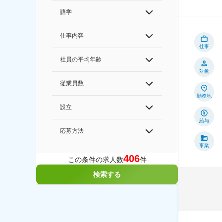
語学
仕事内容
仕事
社員の平均年齢
対象
従業員数
勤務地
設立
給与
応募方法
事業
406
この条件の求人数
件
検索する