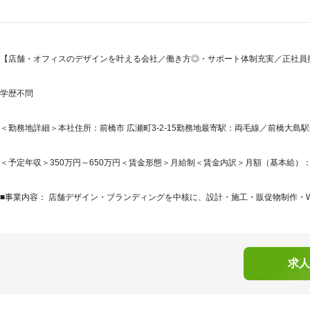
【店舗・オフィスのデザインを叶える会社／働き方◎・サポート体制充実／正社員採
学歴不問
＜勤務地詳細＞本社住所：前橋市 広瀬町3-2-15勤務地最寄駅：両毛線／前橋大島駅
＜予定年収＞350万円～650万円＜賃金形態＞月給制＜賃金内訳＞月額（基本給）：250,0
■事業内容： 店舗デザイン・ブランディングを中核に、設計・施工・販促物制作・WE
求人