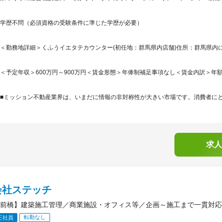
学歴不問（必須資格の受験条件に準じた学歴が必要）
＜勤務地詳細＞くふうイエタテカウンター(初任地：群馬県内店舗)住所：群馬県内にあ
＜予定年収＞600万円～900万円＜賃金形態＞年俸制補足事項なし＜賃金内訳＞年額（基本給
■ミッション不動産業界は、いまだに情報の非対称性が大きい市場です。消費者にとっ
求人
会社ステッチ
前橋】建築施工管理／商業施設・オフィス等／企画～施工まで一貫対応
転勤なし
正社員