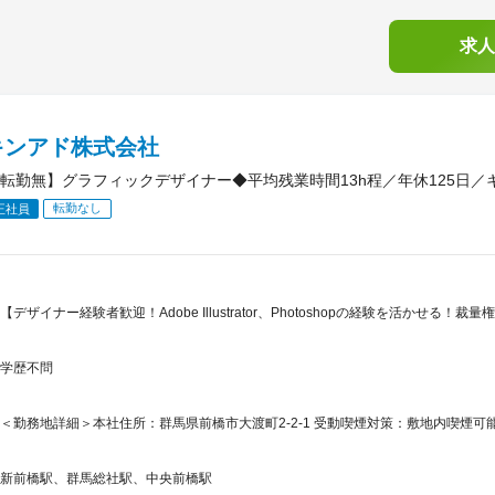
求人
キンアド株式会社
転勤無】グラフィックデザイナー◆平均残業時間13h程／年休125日
転勤なし
正社員
【デザイナー経験者歓迎！Adobe Illustrator、Photoshopの経験を活かせる！
学歴不問
＜勤務地詳細＞本社住所：群馬県前橋市大渡町2-2-1 受動喫煙対策：敷地内喫煙
新前橋駅、群馬総社駅、中央前橋駅