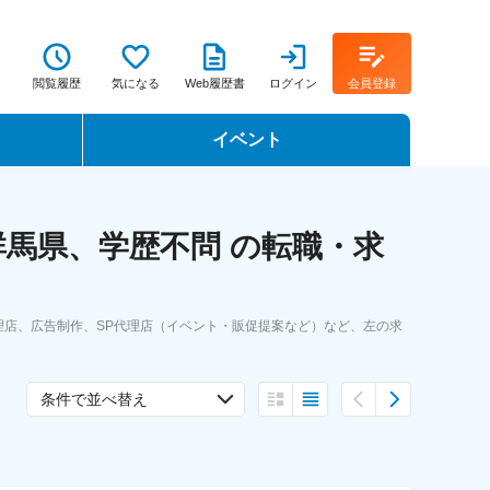
閲覧履歴
気になる
Web履歴書
ログイン
会員登録
イベント
転職イベント・転職セミナー
馬県、学歴不問 の転職・求
転職フェア
転職セミナー動画
店、広告制作、SP代理店（イベント・販促提案など）など、左の求
条件で並べ替え