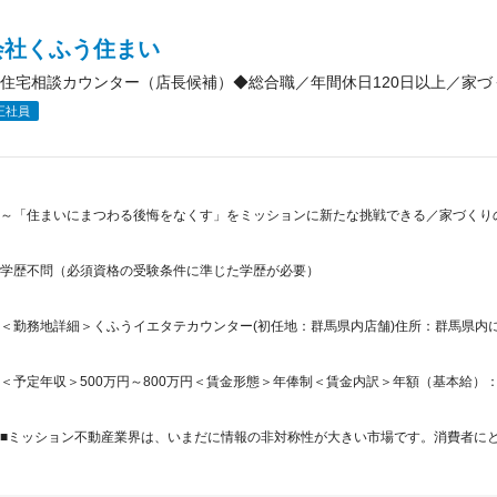
会社くふう住まい
住宅相談カウンター（店長候補）◆総合職／年間休日120日以上／家づ
正社員
～「住まいにまつわる後悔をなくす」をミッションに新たな挑戦できる／家づくりの
学歴不問（必須資格の受験条件に準じた学歴が必要）
＜勤務地詳細＞くふうイエタテカウンター(初任地：群馬県内店舗)住所：群馬県内にあ
＜予定年収＞500万円～800万円＜賃金形態＞年俸制＜賃金内訳＞年額（基本給）：3,722,
■ミッション不動産業界は、いまだに情報の非対称性が大きい市場です。消費者にとっ