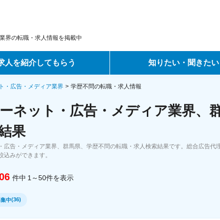
業界の転職・求人情報を掲載中
求人を紹介してもらう
知りたい・聞きたい
ントサービス
転職ノウハウ
ト・広告・メディア業界
学歴不問の転職・求人情報
ーネット・広告・メディア業界、群
サービス
データで見る転職
結果
ーエージェントサービス
コラム・インタビュー
・広告・メディア業界、群馬県、学歴不問の転職・求人検索結果です。総合広告代理
絞込みができます。
転職Q&A
06
件中
1～50
件
を表示
(
36
)
募集中