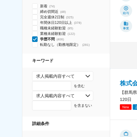
新着
(
74
)
締め切間近
(
48
)
給与
完全週休2日制
(
325
)
年間休日120日以上
(
378
)
職種未経験歓迎
(
95
)
事業
業種未経験歓迎
(
122
)
学歴不問
(
406
)
転勤なし（勤務地限定）
(
281
)
キーワード
求人掲載内容すべて
株式
を含む
【群馬県
求人掲載内容すべて
120日
を含まない
New
詳細条件