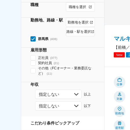
職種
職種を選択
勤務地、路線・駅
勤務地を選択
路線・駅を選択
マル
群馬県
(
406
)
【前橋／
雇用形態
New
正社員
(
377
)
契約社員
(
21
)
その他（FCオーナー・業務委託な
ど）
(
11
)
年収
仕事
指定しない
以上
対象
指定しない
以下
勤務地
こだわり条件ピックアップ
最寄駅