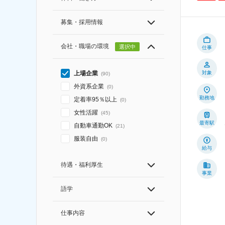
募集・採用情報
会社・職場の環境
選択中
仕事
対象
上場企業
(
90
)
外資系企業
(
0
)
勤務地
定着率95％以上
(
0
)
女性活躍
(
45
)
最寄駅
自動車通勤OK
(
21
)
服装自由
(
0
)
給与
待遇・福利厚生
事業
語学
仕事内容