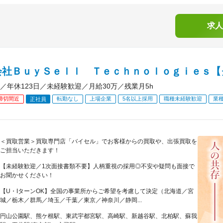
求人
会社ＢｕｙＳｅｌｌ Ｔｅｃｈｎｏｌｏｇｉｅｓ【
／年休123日／未経験歓迎／月給30万／残業月5h
締切間近
転勤なし
上場企業
5名以上採用
職種未経験歓迎
業
正社員
＜買取営業＞買取専門店「バイセル」でお客様からの買取や、出張買取を
ご担当いただきます！
【未経験歓迎／1次面接書類不要】人柄重視の採用◎不安や疑問も面接で
お聞かせください！
【U・IターンOK】全国の事業所からご希望を考慮して決定（北海道／宮
城／栃木／群馬／埼玉／千葉／東京／神奈川／静岡...
円山公園駅、熊ケ根駅、東武宇都宮駅、高崎駅、新越谷駅、北柏駅、蘇我