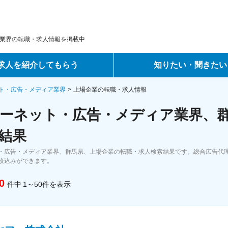
業界の転職・求人情報を掲載中
求人を紹介してもらう
知りたい・聞きたい
ントサービス
転職ノウハウ
ト・広告・メディア業界
上場企業の転職・求人情報
ーネット・広告・メディア業界、群
サービス
データで見る転職
結果
ーエージェントサービス
コラム・インタビュー
・広告・メディア業界、群馬県、上場企業の転職・求人検索結果です。総合広告代理
絞込みができます。
転職Q&A
0
件中
1～50
件
を表示