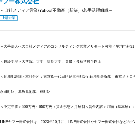
Eヤフー株式会社
～自社メディア営業/Yahoo!不動産（新築）/若手活躍組織～
上場企業
～大手法人への自社メディアのコンサルティング営業／リモート可能／平均年齢31
＜最終学歴＞大学院、大学、短期大学、専修・各種学校卒以上
＜勤務地詳細＞本社住所：東京都千代田区紀尾井町1-3 勤務地最寄駅：東京メト
永田町駅、赤坂見附駅、麹町駅
＜予定年収＞500万円～650万円＜賃金形態＞月給制＜賃金内訳＞月額（基本給）：258,0
LINEヤフー株式会社は、2023年10月に、LINE株式会社やヤフー株式会社などのグ