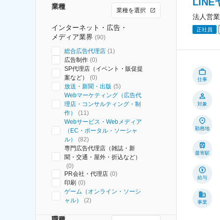
LIN
業種
業種を選択
法人営業
インターネット・広告・
正社員
メディア業界
(
90
)
総合広告代理店
(
1
)
広告制作
(
0
)
SP代理店（イベント・販促提
案など）
(
0
)
仕事
放送・新聞・出版
(
5
)
Webマーケティング（広告代
理店・コンサルティング・制
対象
作）
(
11
)
Webサービス・Webメディア
勤務地
（EC・ポータル・ソーシャ
ル）
(
82
)
専門広告代理店（雑誌・新
最寄駅
聞・交通・屋外・折込など）
(
0
)
PR会社・代理店
(
0
)
給与
印刷
(
0
)
ゲーム（オンライン・ソーシ
ャル）
(
2
)
事業
職種