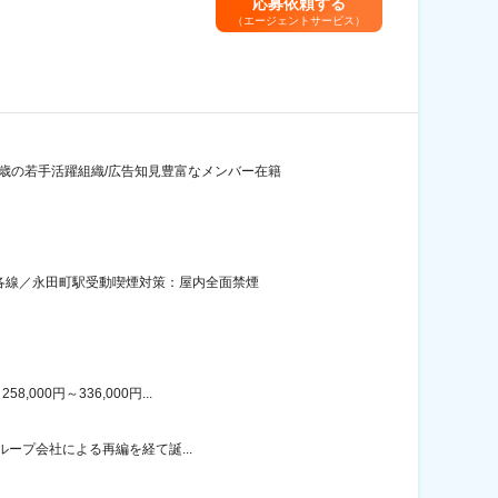
応募依頼する
（エージェントサービス）
歳の若手活躍組織/広告知見豊富なメンバー在籍
ロ各線／永田町駅受動喫煙対策：屋内全面禁煙
00円～336,000円...
ループ会社による再編を経て誕...