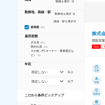
職種を選択
勤務地、路線・駅
勤務地を選択
路線・駅を選択
群馬県
(
90
)
株式
雇用形態
買取営業
正社員
(
81
)
契約社員
New
(
10
)
その他（FCオーナー・業務委託な
ど）
(
0
)
年収
仕事
指定しない
以上
指定しない
以下
対象
勤務地
こだわり条件ピックアップ