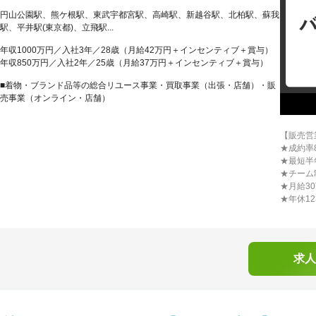
円山公園駅、熊ケ根駅、東武宇都宮駅、高崎駅、新越谷駅、北柏駅、蘇我
駅、平井駅(東京都)、立飛駅...
年収1000万円／入社3年／28歳（月給42万円＋インセンティブ＋賞与）
年収850万円／入社2年／25歳（月給37万円＋インセンティブ＋賞与）
■着物・ブランド品等の総合リユース事業・買取事業（出張・店舗）・販
売事業（オンライン・店舗）
【販売営
★成約率
★最短半
★チーム
★月給3
★年休1
求人