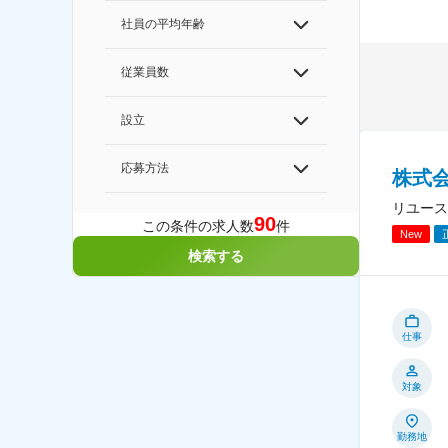
社員の平均年齢
従業員数
設立
応募方法
株式会社
リユース
90
この条件の求人数
件
New
検索する
仕事
対象
勤務地