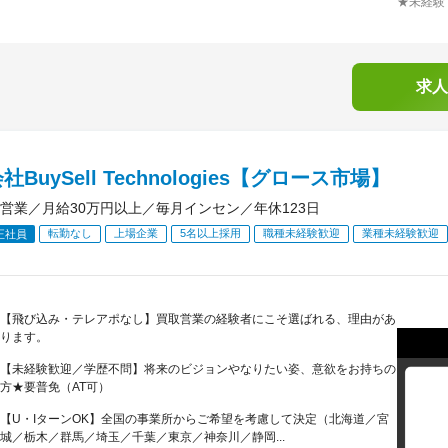
★未経験
求人
BuySell Technologies【グロース市場】
営業／月給30万円以上／毎月インセン／年休123日
転勤なし
上場企業
5名以上採用
職種未経験歓迎
業種未経験歓迎
正社員
【飛び込み・テレアポなし】買取営業の経験者にこそ選ばれる、理由があ
ります。
【未経験歓迎／学歴不問】将来のビジョンやなりたい姿、意欲をお持ちの
方★要普免（AT可）
【U・IターンOK】全国の事業所からご希望を考慮して決定（北海道／宮
城／栃木／群馬／埼玉／千葉／東京／神奈川／静岡...