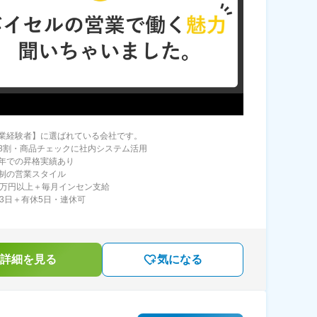
業経験者】に選ばれている会社です。
8割・商品チェックに社内システム活用
年での昇格実績あり
制の営業スタイル
0万円以上＋毎月インセン支給
23日＋有休5日・連休可
詳細を見る
気になる