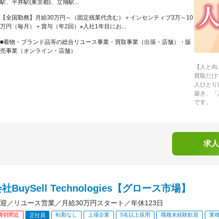
駅、平井駅(東京都)、立飛駅...
【全国勤務】月給30万円～（固定残業代含む）＋インセンティブ3万～10
万円（毎月）＋賞与（年2回）※入社1年目にお...
■着物・ブランド品等の総合リユース事業・買取事業（出張・店舗）・販
売事業（オンライン・店舗）
【人と向
買取だけ
人ひとり
築き、「
です。
求人
BuySell Technologies【グロース市場】
迎／リユース営業／月給30万円スタート／年休123日
締切間近
転勤なし
上場企業
5名以上採用
職種未経験歓迎
業
正社員