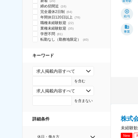
新着
(
20
)
最寄駅
締め切間近
(
16
)
完全週休2日制
(
64
)
給与
年間休日120日以上
(
76
)
職種未経験歓迎
(
22
)
業種未経験歓迎
(
35
)
事業
学歴不問
(
81
)
転勤なし（勤務地限定）
(
40
)
キーワード
求人掲載内容すべて
を含む
求人掲載内容すべて
を含まない
株式会社
詳細条件
未経験歓
New
休日・働き方