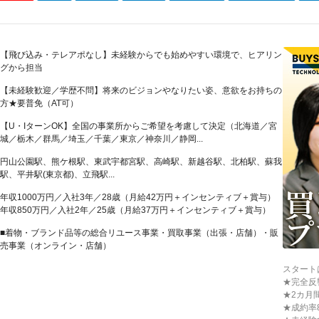
【飛び込み・テレアポなし】未経験からでも始めやすい環境で、ヒアリン
グから担当
【未経験歓迎／学歴不問】将来のビジョンやなりたい姿、意欲をお持ちの
方★要普免（AT可）
【U・IターンOK】全国の事業所からご希望を考慮して決定（北海道／宮
城／栃木／群馬／埼玉／千葉／東京／神奈川／静岡...
円山公園駅、熊ケ根駅、東武宇都宮駅、高崎駅、新越谷駅、北柏駅、蘇我
駅、平井駅(東京都)、立飛駅...
年収1000万円／入社3年／28歳（月給42万円＋インセンティブ＋賞与）
年収850万円／入社2年／25歳（月給37万円＋インセンティブ＋賞与）
■着物・ブランド品等の総合リユース事業・買取事業（出張・店舗）・販
売事業（オンライン・店舗）
スタート
★完全反
★2カ月
★成約率