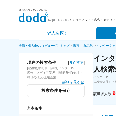
インターネット・広告・メディア
求人を探す
詳細条件から探す
エージェ
転職・求人doda（デューダ）トップ
関東
群馬県
インターネッ
インタ
新着求人から探す
スカウト
[
]
現在の検索条件
条件変更
人検索
[勤務地]群馬県 [業種]インターネット・
求人特集から探す
パートナ
広告・メディア業界 [詳細条件](会社・
インターネット
職場の環境)上場企業
詳細を見る
人検索条件にて
検索条件を保存
9
該当求人数
基本条件