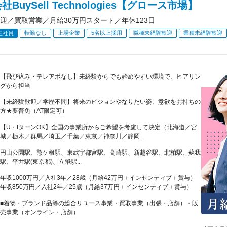
BuySell Technologies【グロース市場】
迎／買取営業／月給30万円スタート／年休123日
転勤なし
上場企業
5名以上採用
職種未経験歓迎
業種未経験歓迎
正社員
【飛び込み・テレアポなし】未経験からでも始めやすい環境で、ヒアリン
グから担当
【未経験歓迎／学歴不問】将来のビジョンやなりたい姿、意欲をお持ちの
方★要普免（AT限定可）
【U・IターンOK】全国の事業所からご希望を考慮して決定（北海道／宮
城／栃木／群馬／埼玉／千葉／東京／神奈川／静岡...
円山公園駅、熊ケ根駅、東武宇都宮駅、高崎駅、新越谷駅、北柏駅、蘇我
駅、平井駅(東京都)、立飛駅...
年収1000万円／入社3年／28歳（月給42万円＋インセンティブ＋賞与）
年収850万円／入社2年／25歳（月給37万円＋インセンティブ＋賞与）
■着物・ブランド品等の総合リユース事業・買取事業（出張・店舗）・販
売事業（オンライン・店舗）