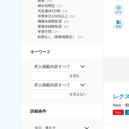
新着
(
22
)
締め切間近
(
12
)
完全週休2日制
(
54
)
給与
年間休日120日以上
(
56
)
職種未経験歓迎
(
43
)
業種未経験歓迎
(
45
)
事業
学歴不問
(
47
)
転勤なし（勤務地限定）
(
53
)
キーワード
求人掲載内容すべて
を含む
求人掲載内容すべて
を含まない
レク
Web・
詳細条件
New
休日・働き方