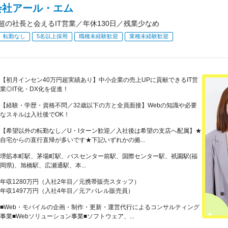
会社アール・エム
人超の社長と会えるIT営業／年休130日／残業少なめ
転勤なし
5名以上採用
職種未経験歓迎
業種未経験歓迎
【初月インセン40万円超実績あり】中小企業の売上UPに貢献できるIT営
業◎IT化・DX化を促進！
【経験・学歴・資格不問／32歳以下の方と全員面接】Webの知識や必要
なスキルは入社後でOK！
【希望以外の転勤なし／U・Iターン歓迎／入社後は希望の支店へ配属】★
自宅からの直行直帰が多いです★下記いずれかの拠...
堺筋本町駅、茅場町駅、バスセンター前駅、国際センター駅、祇園駅(福
岡県)、旭橋駅、広瀬通駅、本...
年収1280万円（入社2年目／元携帯販売スタッフ）
年収1497万円（入社4年目／元アパレル販売員）
■Web・モバイルの企画・制作・更新・運営代行によるコンサルティング
事業■Webソリューション事業■ソフトウェア、...