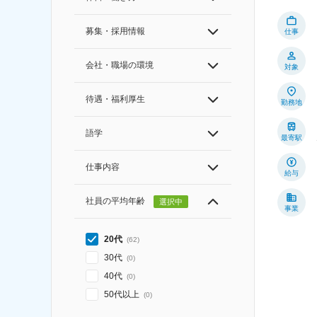
募集・採用情報
仕事
会社・職場の環境
対象
待遇・福利厚生
勤務地
語学
最寄駅
仕事内容
給与
社員の平均年齢
選択中
事業
20代
(
62
)
30代
(
0
)
40代
(
0
)
50代以上
(
0
)