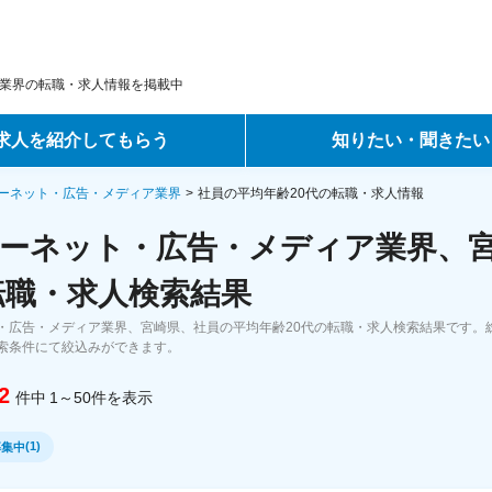
業界の転職・求人情報を掲載中
求人を紹介してもらう
知りたい・聞きたい
ントサービス
転職ノウハウ
ーネット・広告・メディア業界
社員の平均年齢20代の転職・求人情報
ーネット・広告・メディア業界、宮
サービス
データで見る転職
転職・求人検索結果
ーエージェントサービス
コラム・インタビュー
・広告・メディア業界、宮崎県、社員の平均年齢20代の転職・求人検索結果です。
索条件にて絞込みができます。
転職Q&A
2
件中
1～50
件
を表示
(
1
)
募集中