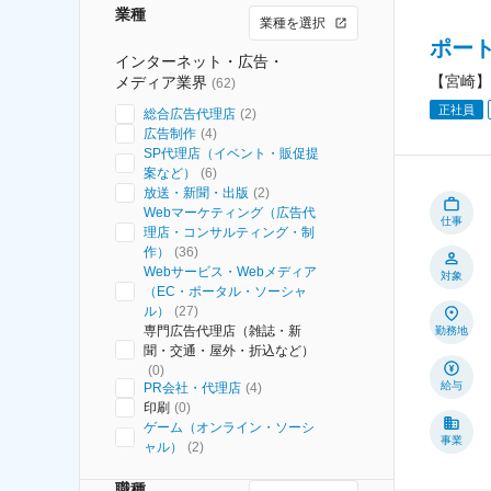
業種
業種を選択
ポー
インターネット・広告・
【宮崎】
メディア業界
(
62
)
正社員
総合広告代理店
(
2
)
広告制作
(
4
)
SP代理店（イベント・販促提
案など）
(
6
)
放送・新聞・出版
(
2
)
Webマーケティング（広告代
仕事
理店・コンサルティング・制
作）
(
36
)
Webサービス・Webメディア
対象
（EC・ポータル・ソーシャ
ル）
(
27
)
専門広告代理店（雑誌・新
勤務地
聞・交通・屋外・折込など）
(
0
)
給与
PR会社・代理店
(
4
)
印刷
(
0
)
ゲーム（オンライン・ソーシ
事業
ャル）
(
2
)
職種