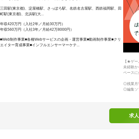
三田駅(東京都)、淀屋橋駅、さっぽろ駅、名鉄名古屋駅、西鉄福岡駅、田
町駅(東京都)、北浜駅(大...
年収420万円（入社2年／月給30万円）
年収560万円（入社3年／月給42万8000円）
■Web制作事業■各種Webサービスの企画・運営事業■動画制作事業■クリ
エイター育成事業■インフルエンサーマーケテ...
【★ゲー
未経験か
ペースに
◎残業月
◎編集ソ
求人