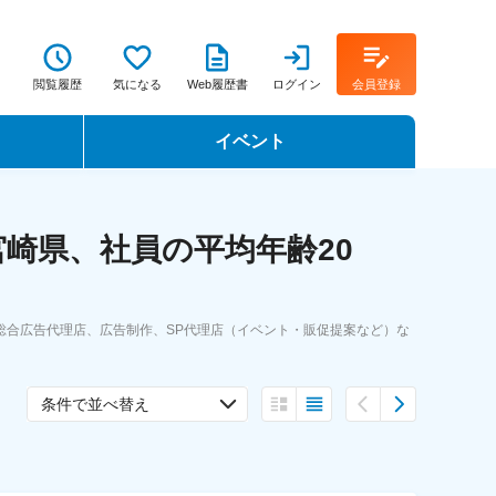
閲覧履歴
気になる
Web履歴書
ログイン
会員登録
イベント
転職イベント・転職セミナー
崎県、社員の平均年齢20
転職フェア
転職セミナー動画
総合広告代理店、広告制作、SP代理店（イベント・販促提案など）な
条件で並べ替え