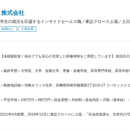
ト株式会社
学生の就活を応援するインサイドセールス職／東証グロース上場／土日
転勤なし
上場企業
【未経験歓迎！初めてでも安心の充実した研修体制をご用意しています】 就活生の
＜最終学歴＞大学院、大学、短期大学、専修・各種学校、高等専門学校、高等学校
＜勤務地詳細＞宮崎オフィス住所：宮﨑県宮崎市橘通西3丁目10-27 リバティスクエ
＜予定年収＞240万円～480万円＜賃金形態＞月給制＜賃金内訳＞月額（基本給）：174,5
2011年4月創業、2018年12月に東証グロースに上場。「社会的負債を、次世代の可