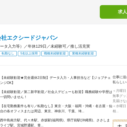
求人
会社エクシードジャパン
ータ入力等）／年休129日／未経験可／推し活充実
転勤なし
5名以上採用
職種未経験歓迎
業種未経験歓迎
仕事に追
【未経験歓迎★完全週休2日制】データ入力・人事担当など【ジョブチェ
私らしい
ンジOK】
＜月曜日
【未経験歓迎／第二新卒歓迎／社会人デビューも歓迎】職務経験や学歴は
無事グッ
一切問いません！
見届けな
【在宅勤務案件も有り／転勤なし】東京・大阪・福岡・沖縄・名古屋・仙
＜水曜日
台の各オフィスまたは周辺、東京、神奈川、千葉、埼...
相...
西中島南方駅、代々木駅、赤坂駅(福岡県)、県庁前駅(沖縄県)、ささしま
ライブ駅、宮城野通駅、青...