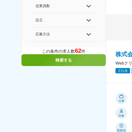
従業員数
設立
応募方法
62
この条件の求人数
件
株式
検索する
Webク
正社員
仕事
対象
勤務地