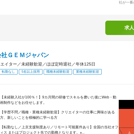
社が一番
求人
会社ＧＥＭジャパン
リエイター／未経験歓迎／ほぼ定時退社／年休125日
転勤なし
5名以上採用
職種未経験歓迎
業種未経験歓迎
【未経験入社が100％！】9カ月間の研修でスキルを磨いた後にWeb・動
画制作などをお任せします。
【学歴不問／職種・業種未経験歓迎】クリエイターの仕事に興味がある
方、新しいことを積極的に学べる方
【転勤なし／上京支援制度あり／リモート可能案件あり】全国の当社オフ
ィス またはプロジェクト先での勤務となります。※...