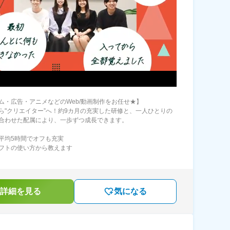
ム・広告・アニメなどのWeb/動画制作をお任せ★】
ら"クリエイター”へ！約9カ月の充実した研修と、一人ひとりの
合わせた配属により、一歩ずつ成長できます。
平均5時間でオフも充実
フトの使い方から教えます
詳細を見る
気になる