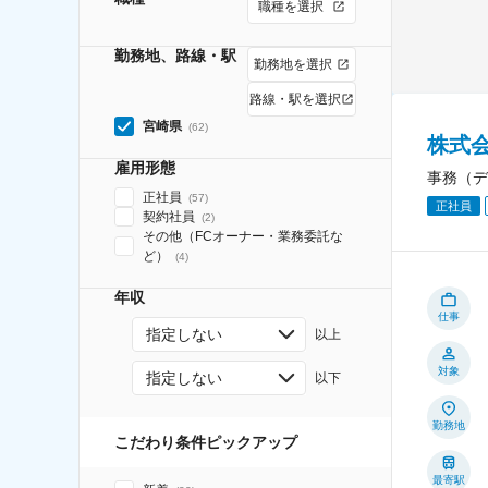
職種を選択
勤務地、路線・駅
勤務地を選択
路線・駅を選択
宮崎県
(
62
)
株式
雇用形態
事務（デ
正社員
(
57
)
正社員
契約社員
(
2
)
その他（FCオーナー・業務委託な
ど）
(
4
)
年収
仕事
指定しない
以上
対象
指定しない
以下
勤務地
こだわり条件ピックアップ
最寄駅