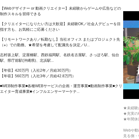
【Webデザイナー or 動画クリエイター】未経験からゲームや広告などの
制作スキルを習得できる
【クリエイターになりたい方は大歓迎】未経験OK／社会人デビューを目
指す方も、お気軽にご応募ください
【リモートワークあり／転勤なし】当社オフィス またはプロジェクト先
（※）での勤務。★希望を考慮して配属先を決定／U...
志村坂上駅、淀屋橋駅、西鉄福岡駅、名鉄名古屋駅、さっぽろ駅、仙台
駅、県庁前駅(沖縄県)、北浜駅...
【年収】420万円（入社2年／月給30万円）
【年収】560万円（入社3年／月給42.8万円）
■WEB制作事業■各種WEBサービスの企画・運営事業■動画制作事業■クリ
エイター育成事業■インフルエンサーマーケテ...
★未経験
★充実の
★年間休
Webや
見る側・