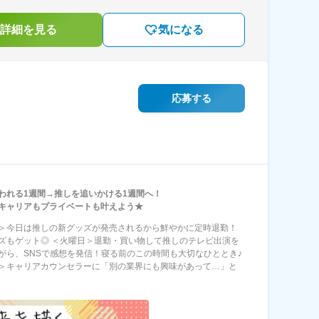
詳細を見る
気になる
応募する
われる1週間→推しを追いかける1週間へ！
キャリアもプライベートも叶えよう★
＞今日は推しの新グッズが発売されるから鮮やかに定時退勤！
ズもゲット◎ ＜火曜日＞退勤・買い物して推しのテレビ出演を
がら、SNSで感想を発信！寝る前のこの時間も大切なひととき♪
＞キャリアカウンセラーに「別の業界にも興味があって…」と