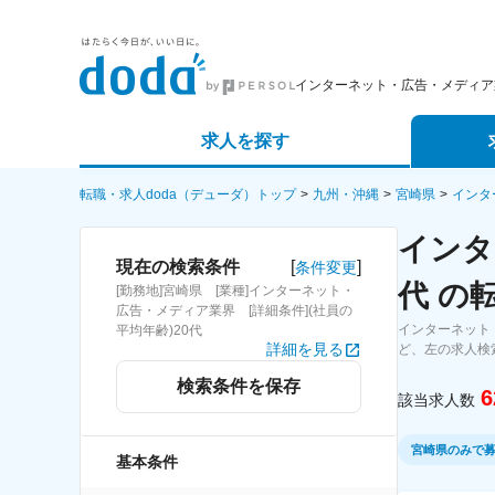
インターネット・広告・メディア
求人を探す
詳細条件から探す
エージェ
転職・求人doda（デューダ）トップ
九州・沖縄
宮崎県
インタ
インタ
新着求人から探す
スカウト
[
]
現在の検索条件
条件変更
代 の
[勤務地]宮崎県 [業種]インターネット・
求人特集から探す
パートナ
広告・メディア業界 [詳細条件](社員の
インターネット
平均年齢)20代
詳細を見る
ど、左の求人検
検索条件を保存
6
該当求人数
宮崎県のみで
基本条件