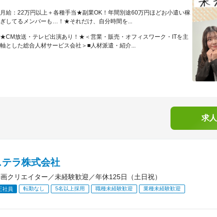
月給：22万円以上＋各種手当★副業OK！年間別途60万円ほどお小遣い稼
ぎしてるメンバーも…！★それだけ、自分時間を...
★CM放送・テレビ出演あり！★＜営業・販売・オフィスワーク・ITを主
軸とした総合人材サービス会社＞■人材派遣・紹介...
求人
ステラ株式会社
動画クリエイター／未経験歓迎／年休125日（土日祝）
転勤なし
5名以上採用
職種未経験歓迎
業種未経験歓迎
正社員