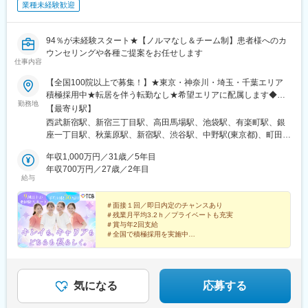
業種未経験歓迎
94％が未経験スタート★【ノルマなし＆チーム制】患者様へのカ
ウンセリングや各種ご提案をお任せします
仕事内容
【全国100院以上で募集！】★東京・神奈川・埼玉・千葉エリア
積極採用中★転居を伴う転勤なし★希望エリアに配属します◆ク
勤務地
リニック一覧＜全国100院以上展開＞【北海道・東北】旭川駅前
【最寄り駅】
院、青森院、盛岡院、秋田院、山形院、仙台駅前院、福島院、郡
西武新宿駅、新宿三丁目駅、高田馬場駅、池袋駅、有楽町駅、銀
山院 など【関東】新宿東口院、池袋駅前院、品川院、秋葉原
座一丁目駅、秋葉原駅、新宿駅、渋谷駅、中野駅(東京都)、町田
院、町田院、八王子院、千葉東口院、柏院、船橋院、川崎院、新
駅、立川北駅、八王子駅、品川駅、北千住駅、自由が丘駅、新横
横浜院、大宮東口院、水戸院、つくば院、宇都宮院、高崎院、前
年収1,000万円／31歳／5年目
浜駅、横浜駅、川崎駅、藤沢駅、本厚木駅、大宮駅(埼玉県)、川口
橋院 など【中部】名古屋駅前院 、名古屋栄院、金山院、岐阜
年収700万円／27歳／2年目
駅、川越駅、南越谷駅、宇都宮駅、水戸駅、つくば駅、千葉駅、
給与
院、静岡院、浜松院、三島院、新潟院、金沢院、福井院、富山
京成千葉駅、柏駅、京成船橋駅、松戸駅、高崎駅、前橋駅、旭川
院、長野院、松本院、山梨甲府駅前院 など【近畿】梅田大阪駅
駅、さっぽろ駅、あおば通駅、福島駅(福島県)、郡山駅(福島県)、
前院、大阪阪急梅田駅前院、枚方院、天王寺院、堺院、なんば
＃面接１回／即日内定のチャンスあり
青森駅、盛岡駅、山形駅、秋田駅、矢場町駅、近鉄名古屋駅、金
＃残業月平均3.2ｈ／プライベートも充実
院、心斎橋院、京都駅前院、奈良院、和歌山院、四日市院 など
山駅(愛知県)、豊田市駅、駅前大通駅、名鉄岐阜駅、静岡駅、新浜
＃賞与年2回支給
【中四国】広島院、福山院、松山院、高松院、高知院、徳島院、
松駅、三島広小路駅、長野駅、松本駅、北鉄金沢駅、新潟駅、近
＃全国で積極採用を実施中
松江院、周南徳山駅ビル院 など【九州・沖縄】小倉院、佐賀
鉄四日市駅、電鉄富山駅、福井駅、甲府駅、東梅田駅、大阪難波
全国100院以上を展開する大手美容クリニックだからこ
院、長崎院、熊本院、宮崎院、鹿児島院、那覇院 など【受動喫
駅、高槻市駅、大阪梅田駅(阪急線)、枚方市駅、堺東駅、天王寺駅
そ、「やりがい・高収入・キャリア」のすべてをバラン
煙対策】屋内原則禁煙
前駅、西梅田駅、心斎橋駅、京都駅、烏丸駅、三ノ宮駅、姫路
スよく実現できます！
駅、近鉄奈良駅、和歌山駅、草津駅(滋賀県)、徳山駅、立町駅、福
気になる
応募する
山駅、松江駅、片原町駅(香川県)、松山市駅、蓮池町通駅、徳島
駅、西鉄久留米駅、西鉄福岡駅、平和通駅、博多駅、天神南駅、