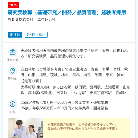
駅、県庁前駅(沖縄県)、新宿西口駅、新宿駅(東京メトロ)、学習院
NEW
下駅、東池袋駅、日比谷駅、銀座駅、岩本町駅、立川駅、京王八
研究実験職（基礎研究／開発／品質管理）経験者採用
王子駅、高輪台駅、奥沢駅、神奈川駅、平沼橋駅、京急川崎駅、
石上駅、新越谷駅、宇都宮駅東口駅、新千葉駅、栄町駅(千葉県)、
ＷＤＢ株式会社 エウレカ社
船橋駅、札幌駅、仙台駅(地下鉄)、曽根田駅、栄駅(愛知県)、名古
屋駅、西高蔵駅、新豊田駅、新豊橋駅、岐阜駅、新静岡駅、浜松
正社員
5名以上採用
駅、三島田町駅、市役所前駅(長野県)、金沢駅、あすなろう四日市
駅、電鉄富山駅・エスタ前駅、福井駅(福井県)、大阪梅田駅(阪神
線)、なんば駅(地下鉄)、高槻駅、梅田駅(地下鉄)、宮之阪駅、大阪
★経験者採用★国内最先端の研究現場で「研究・実験」に携われ
阿部野橋駅、四ツ橋駅、七条駅、四条駅(京都市営)、三宮駅(神戸
る！研究実験職・品質管理の募集です。
新交通)、山陽姫路駅、田中口駅、八丁堀駅(広島県)、高松築港
仕事内容
駅、高知橋駅、眉山ロープウェイ山麓駅、天神駅、小倉駅(福岡
県)、東比恵駅、鹿児島中央駅、水道町駅、五島町駅、旭橋駅、西
◎勤務地はご希望を考慮して決定北海道、青森、岩手、宮城、秋
早稲田駅、末広町駅(東京都)、立川南駅、高輪ゲートウェイ駅、九
田、山形、福島、茨城、栃木、群馬、埼玉、千葉、東京、神奈
勤務地
品仏駅、新高島駅、東宿郷駅、葭川公園駅、大神宮下駅、大通
川、新潟、長野、富山、石川、福井、山梨、岐阜、静岡、愛知、
【最寄り駅】
駅、仙台駅、栄町駅(愛知県)、国際センター駅、日吉町駅、第一通
三重、滋賀、京都、大阪、兵庫、奈良、和歌山、岡山、広島、山
大手町駅(東京都)、さっぽろ駅、秋田駅、盛岡駅、広瀬通駅、山形
り駅、三島駅、七ツ屋駅、富山駅、福井城址大名町駅、なんば駅
口、徳島、香川、愛媛、高知、福岡、佐賀、長崎、熊本、大分、
駅、郡山駅(福島県)、日立駅、つくば駅、東武宇都宮駅、高崎駅、
(南海線)、大阪駅、天王寺駅、西大橋駅、五条駅(京都市営)、京都
宮崎、鹿児島◎勤務地は以下3種類からお選びください・地域限
館林駅、大宮駅(埼玉県)、熊谷駅、川越駅、柏駅、京成千葉駅、五
河原町駅、神戸三宮駅(阪神)、本通駅、高松駅(香川県)、南堀端
定：ご自宅から90分以内の就業先・エリア限定：下記エリア内の
25歳／年収470万円～500万円／製薬業界・研究業務
井駅、勝どき駅、根津駅、立川北駅、町田駅、川崎駅、みなとみ
駅、はりまや橋駅、旦過駅、高見橋駅、熊本城・市役所前駅、長
就業先。エリア内での転居を伴う場合あり・全国：全国の中でス
35歳／年収550万円～600万円／化学業界・開発業務
らい駅、平塚駅、新潟駅、春日山駅、甲府駅、沼津駅、静岡駅、
給与
崎駅(長崎県)、美栄橋駅
キルや希望業界を考慮した就業先※全国手当2万円/月★エリア限定
第一通り駅、豊田市駅、名古屋駅、地鉄ビル前駅、福井城址大名
の区分★東北エリア…青森、岩手、宮城、秋田、山形、福島北関
町駅、あすなろう四日市駅、彦根駅、草津駅(滋賀県)、烏丸駅、茨
東エリア…茨木、栃木、群馬、埼玉、東京南関東エリア…東京、
研究実験職の経験を、より価値のあるキャリアへ。
木駅、千里中央駅(大阪モノレール)、大阪駅、三田駅(兵庫県)、三
最先端の研究実験に携わりながら自己成長を実現！
神奈川、千葉甲信越エリア…山梨、長野、新潟、東京東海エリ
宮・花時計前駅、西神中央駅、明石駅、加古川駅、岡山駅前駅、
ア…静岡、愛知、岐阜、三重北陸エリア…富山、石川、福井関西
倉敷駅、福山駅、八丁堀駅(広島県)、徳山駅、徳島駅、新居浜駅、