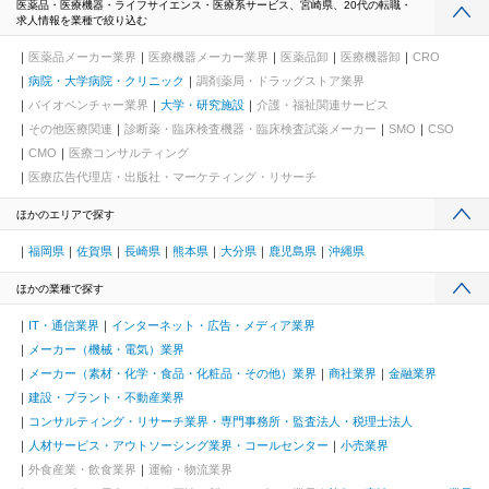
医薬品・医療機器・ライフサイエンス・医療系サービス、宮崎県、20代の転職・
求人情報を業種で絞り込む
医薬品メーカー業界
医療機器メーカー業界
医薬品卸
医療機器卸
CRO
病院・大学病院・クリニック
調剤薬局・ドラッグストア業界
バイオベンチャー業界
大学・研究施設
介護・福祉関連サービス
その他医療関連
診断薬・臨床検査機器・臨床検査試薬メーカー
SMO
CSO
CMO
医療コンサルティング
医療広告代理店・出版社・マーケティング・リサーチ
ほかのエリアで探す
福岡県
佐賀県
長崎県
熊本県
大分県
鹿児島県
沖縄県
ほかの業種で探す
IT・通信業界
インターネット・広告・メディア業界
メーカー（機械・電気）業界
メーカー（素材・化学・食品・化粧品・その他）業界
商社業界
金融業界
建設・プラント・不動産業界
コンサルティング・リサーチ業界・専門事務所・監査法人・税理士法人
人材サービス・アウトソーシング業界・コールセンター
小売業界
外食産業・飲食業界
運輸・物流業界