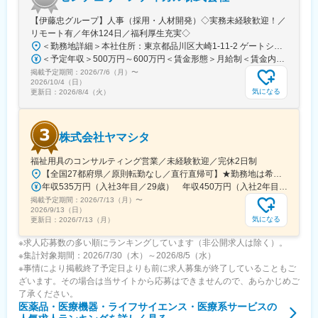
【伊藤忠グループ】人事（採用・人材開発）◇実務未経験歓迎！／
リモート有／年休124日／福利厚生充実◇
＜勤務地詳細＞本社住所：東京都品川区大崎1-11-2 ゲートシティ大崎イーストタワー22Ｆ勤務地最寄駅：JR山手線／大崎駅受動喫煙対策：屋内全面禁煙変更の範囲：会社の定める事業所（リモートワーク含む）
＜予定年収＞500万円～600万円＜賃金形態＞月給制＜賃金内訳＞月額（基本給）：300,000円～350,000円＜月給＞300,000円～350,000円＜昇給有無＞有＜残業手当＞有＜給与補足＞上記年収は、あくまで目安であり、前職・経験を考慮し検討させて頂きます。■昇給：あり■賞与：あり※会社業績と個人業績に応じて算定されます。賃金はあくまでも目安の金額であり、選考を通じて上下する可能性があります。月給(月額)は固定手当を含めた表記です。
掲載予定期間：
2026/7/6（月）
〜
2026/10/4（日）
気になる
更新日：
2026/8/4（火）
株式会社ヤマシタ
福祉用具のコンサルティング営業／未経験歓迎／完休2日制
【全国27都府県／原則転勤なし／直行直帰可】★勤務地は希望を考慮★拠点により車通勤OK※充足状況により、ご希望の勤務地での募集が終了している場合があります。※転居を伴う転勤の有無は、半年ごとに希望を伺い、選択いただけます。■東北■・宮城県（仙台市）■関東■・東京都（東京23区など）・神奈川県（横浜市など）・埼玉県（さいたま市など）・千葉県（千葉市など）・茨城県（水戸市）・栃木県（宇都宮市／足利市）・群馬県（前橋市）■東海■・愛知県（名古屋市／豊田市／豊橋市／小牧市）・静岡県（静岡市／浜松市／沼津市／焼津市／富士市）・岐阜県（岐阜市）・三重県（四日市市）■信越・北陸■・長野県（長野市）・山梨県（甲府市）・石川県（金沢市）・富山県（富山市）・福井県（福井市）■関西■・大阪府・兵庫県（神戸市／尼崎市／姫路市）・京都府（京都市）・奈良県（奈良市／天理市）・滋賀県（大津市／彦根市）・和歌山県（和歌山市／田辺市）■中国■・広島県（広島市）・岡山県（岡山市）■四国■・香川県（高松市）■九州■・福岡県（福岡市）
年収535万円（入社3年目／29歳） 年収450万円（入社2年目／26歳）
掲載予定期間：
2026/7/13（月）
〜
2026/9/13（日）
気になる
更新日：
2026/7/13（月）
※求人応募数の多い順にランキングしています（非公開求人は除く）。
※集計対象期間：2026/7/30（木）～2026/8/5（水）
※事情により掲載終了予定日よりも前に求人募集が終了していることもご
ざいます。その場合は当サイトから応募はできませんので、あらかじめご
了承ください。
医薬品・医療機器・ライフサイエンス・医療系サービス
の