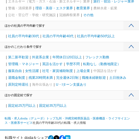
エネルギー（電力・ガス・石油・新エネルギー）業界
旅行・宿泊・レジャー業界
警備・清掃業界
理容・美容・エステ業界
教育業界
農林水産・鉱業
公社・官公庁・学校・研究施設
冠婚葬祭業界
その他
ほかの社員の平均年齢で探す
社員の平均年齢30代
社員の平均年齢40代
社員の平均年齢50代以上
ほかのこだわり条件で探す
第二新卒歓迎
外資系企業
年間休日120日以上
フレックス勤務
管理職・マネジャー
英語を活かす
学歴不問
転勤なし（勤務地限定）
服装自由
女性活躍
社宅・家賃補助制度
上場企業
中国語を活かす
退職金制度
残業20時間未満
完全週休2日制
職種未経験歓迎
土日祝休み
原則定時退社
海外出張あり
U・Iターン支援あり
ほかの固定給で探す
固定給25万円以上
固定給35万円以上
転職・求人doda（デューダ）トップ
九州・沖縄
宮崎県
医薬品・医療機器・ライフサイエン
ス・医療系サービス
社員の平均年齢20代の転職・求人情報
転職サイト dodaをシェア