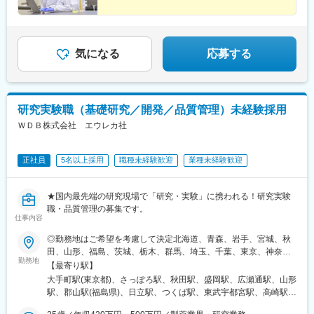
エリア…滋賀、京都、大阪、兵庫、奈良、和歌山中四国エリア…
小倉駅(福岡県)、天神駅、大分駅、熊本城・市役所前駅、宮崎駅、
広島、岡山、山口、徳島九州エリア…福岡、佐賀、長崎、熊本、
鹿児島中央駅前駅、東京駅、札幌駅、あおば通駅、上熊谷駅、千
大分、宮崎、鹿児島、山口※複数エリアの選択可能※転居を伴う場
葉駅、東大前駅、立川駅、京急川崎駅、日吉町駅、新浜松駅、新
合、家賃補助が支給されます
豊田駅、近鉄名古屋駅、電気ビル前駅、足羽山公園口駅、近鉄四
気になる
応募する
日市駅、四条駅(京都市営)、千里中央駅(北大阪急行)、西梅田駅、
旧居留地・大丸前駅、山陽明石駅、田町駅(岡山県)、胡町駅、眉山
ロープウェイ山麓駅、平和通駅、西鉄福岡駅、花畑町駅、高見橋
駅、二重橋前駅、大通駅、仙台駅、千葉中央駅、立川南駅、桜木
研究実験職（基礎研究／開発／品質管理）未経験採用
町駅、新静岡駅、浜松駅、名鉄名古屋駅、電鉄富山駅・エスタ前
駅、仁愛女子高校駅、四日市駅、京都河原町駅、大阪梅田駅(阪神
ＷＤＢ株式会社 エウレカ社
線)、貿易センター駅、西新町駅、新西大寺町筋駅、立町駅、天神
南駅、通町筋駅、鹿児島中央駅
正社員
5名以上採用
職種未経験歓迎
業種未経験歓迎
★国内最先端の研究現場で「研究・実験」に携われる！研究実験
職・品質管理の募集です。
仕事内容
◎勤務地はご希望を考慮して決定北海道、青森、岩手、宮城、秋
田、山形、福島、茨城、栃木、群馬、埼玉、千葉、東京、神奈
勤務地
川、新潟、長野、富山、石川、福井、山梨、岐阜、静岡、愛知、
【最寄り駅】
三重、滋賀、京都、大阪、兵庫、奈良、和歌山、岡山、広島、山
大手町駅(東京都)、さっぽろ駅、秋田駅、盛岡駅、広瀬通駅、山形
口、徳島、香川、愛媛、高知、福岡、佐賀、長崎、熊本、大分、
駅、郡山駅(福島県)、日立駅、つくば駅、東武宇都宮駅、高崎駅、
宮崎、鹿児島◎勤務地は以下3種類からお選びください・地域限
館林駅、大宮駅(埼玉県)、熊谷駅、川越駅、柏駅、京成千葉駅、五