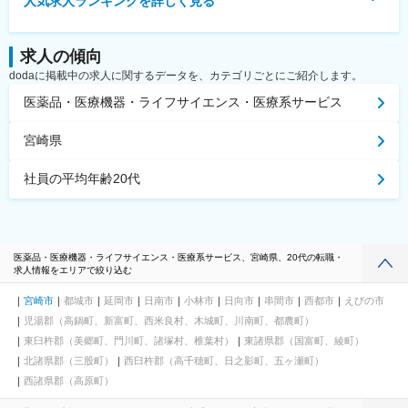
人気求人ランキングを詳しく見る
求人の傾向
dodaに掲載中の求人に関するデータを、カテゴリごとにご紹介します。
医薬品・医療機器・ライフサイエンス・医療系サービス
宮崎県
社員の平均年齢20代
医薬品・医療機器・ライフサイエンス・医療系サービス、宮崎県、20代の転職・
求人情報をエリアで絞り込む
宮崎市
都城市
延岡市
日南市
小林市
日向市
串間市
西都市
えびの市
児湯郡（高鍋町、新富町、西米良村、木城町、川南町、都農町）
東臼杵郡（美郷町、門川町、諸塚村、椎葉村）
東諸県郡（国富町、綾町）
北諸県郡（三股町）
西臼杵郡（高千穂町、日之影町、五ヶ瀬町）
西諸県郡（高原町）