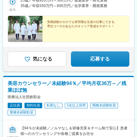
定：ご自宅から90分以内の就業先・エリア限定：下記エリア内の
25歳／年収420万円～500万円／製薬業界・研究業務
井駅、勝どき駅、根津駅、立川北駅、町田駅、川崎駅、みなとみ
就業先。エリア内での転居を伴う場合あり・全国：全国の中でス
35歳／年収550万円～600万円／化学業界・開発業務
らい駅、平塚駅、新潟駅、春日山駅、甲府駅、沼津駅、静岡駅、
給与
キルや希望業界を考慮した就業先※全国手当2万円/月★エリア限定
第一通り駅、豊田市駅、名古屋駅、地鉄ビル前駅、福井城址大名
の区分★東北エリア…青森、岩手、宮城、秋田、山形、福島北関
町駅、あすなろう四日市駅、彦根駅、草津駅(滋賀県)、烏丸駅、茨
東エリア…茨木、栃木、群馬、埼玉、東京南関東エリア…東京、
実務経験がゼロでも研究職を生涯の仕事にできる。
木駅、千里中央駅(大阪モノレール)、大阪駅、三田駅(兵庫県)、三
専任コーチがあなたのキャリア形成をサポート！
神奈川、千葉甲信越エリア…山梨、長野、新潟、東京東海エリ
宮・花時計前駅、西神中央駅、明石駅、加古川駅、岡山駅前駅、
ア…静岡、愛知、岐阜、三重北陸エリア…富山、石川、福井関西
倉敷駅、福山駅、八丁堀駅(広島県)、徳山駅、徳島駅、新居浜駅、
エリア…滋賀、京都、大阪、兵庫、奈良、和歌山中四国エリア…
小倉駅(福岡県)、天神駅、大分駅、熊本城・市役所前駅、宮崎駅、
広島、岡山、山口、徳島九州エリア…福岡、佐賀、長崎、熊本、
鹿児島中央駅前駅、東京駅、札幌駅、あおば通駅、上熊谷駅、千
大分、宮崎、鹿児島、山口※複数エリアの選択可能※転居を伴う場
葉駅、東大前駅、立川駅、京急川崎駅、日吉町駅、新浜松駅、新
合、家賃補助が支給されます
豊田駅、近鉄名古屋駅、電気ビル前駅、足羽山公園口駅、近鉄四
気になる
応募する
日市駅、四条駅(京都市営)、千里中央駅(北大阪急行)、西梅田駅、
旧居留地・大丸前駅、山陽明石駅、田町駅(岡山県)、胡町駅、眉山
ロープウェイ山麓駅、平和通駅、西鉄福岡駅、花畑町駅、高見橋
駅、二重橋前駅、大通駅、仙台駅、千葉中央駅、立川南駅、桜木
美容カウンセラー／未経験94％／平均月収36万～／残
町駅、新静岡駅、浜松駅、名鉄名古屋駅、電鉄富山駅・エスタ前
業ほぼ無
駅、仁愛女子高校駅、四日市駅、京都河原町駅、大阪梅田駅(阪神
線)、貿易センター駅、西新町駅、新西大寺町筋駅、立町駅、天神
医療法人社団創彩会
南駅、通町筋駅、鹿児島中央駅
正社員
契約社員
転勤なし
5名以上採用
職種未経験歓迎
業種未経験歓迎
【94％が未経験／ノルマなし＆研修充実＆チーム制で安心】患者
様へのカウンセリングや各種ご提案をお任せ