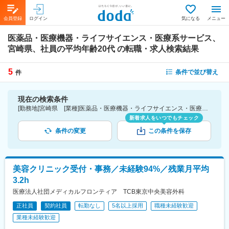
会員登録
ログイン
気になる
メニュー
医薬品・医療機器・ライフサイエンス・医療系サービス、
宮崎県、社員の平均年齢20代
の転職・求人検索結果
5
条件で並び替え
件
現在の検索条件
[勤務地]宮崎県 [業種]医薬品・医療機器・ライフサイエンス・医療系サービス [詳細条件](社員の平均年齢)20代
新着求人をいつでもチェック
条件の変更
この条件を保存
美容クリニック受付・事務／未経験94%／残業月平均
3.2h
医療法人社団メディカルフロンティア TCB東京中央美容外科
正社員
契約社員
転勤なし
5名以上採用
職種未経験歓迎
業種未経験歓迎