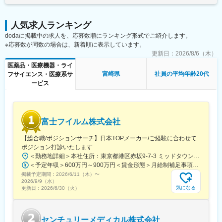
鹿児島中央駅前駅、通町筋駅、宮崎駅、長崎駅前駅、佐賀駅、大
分駅、県庁前駅(沖縄県)、新宿西口駅、新宿駅(東京メトロ)、学習
人気求人ランキング
院下駅、東池袋駅、日比谷駅、銀座駅、岩本町駅、立川駅、京王
dodaに掲載中の求人を、応募数順にランキング形式でご紹介します。
八王子駅、高輪台駅、奥沢駅、神奈川駅、平沼橋駅、京急川崎
※応募数が同数の場合は、新着順に表示しています。
駅、石上駅、新越谷駅、宇都宮駅東口駅、新千葉駅、栄町駅(千葉
県)、船橋駅、札幌駅、仙台駅(地下鉄)、曽根田駅、栄駅(愛知県)、
更新日：
2026/8/6（木）
名古屋駅、西高蔵駅、新豊田駅、新豊橋駅、岐阜駅、新静岡駅、
医薬品・医療機器・ライ
浜松駅、三島田町駅、市役所前駅(長野県)、金沢駅、あすなろう四
宮崎県
社員の平均年齢20代
フサイエンス・医療系サ
日市駅、電鉄富山駅・エスタ前駅、福井駅(福井県)、大阪梅田駅
ービス
(阪神線)、なんば駅(地下鉄)、高槻駅、梅田駅(地下鉄)、宮之阪
駅、大阪阿部野橋駅、北新地駅、四ツ橋駅、七条駅、四条駅(京都
市営)、三宮駅(神戸新交通)、山陽姫路駅、田中口駅、八丁堀駅(広
島県)、高松築港駅、高知橋駅、眉山ロープウェイ山麓駅、天神
富士フイルム株式会社
駅、小倉駅(福岡県)、東比恵駅、鹿児島中央駅、水道町駅、五島町
駅、旭橋駅、西早稲田駅、末広町駅(東京都)、立川南駅、高輪ゲー
【総合職/ポジションサーチ】日本TOPメーカー/ご経験に合わせて
トウェイ駅、九品仏駅、新高島駅、東宿郷駅、葭川公園駅、大神
ポジション打診いたします
宮下駅、大通駅、仙台駅、栄町駅(愛知県)、国際センター駅、日吉
＜勤務地詳細＞本社住所：東京都港区赤坂9-7-3 ミッドタウン・ウェスト勤務地最寄駅：東京メトロ日比谷線／都営大江戸線／六本木駅受動喫煙対策：敷地内全面禁煙変更の範囲：会社の定める事業所（リモートワーク含む）
町駅、第一通り駅、三島駅、七ツ屋駅、富山駅、福井城址大名町
＜予定年収＞600万円～900万円＜賃金形態＞月給制補足事項なし＜賃金内訳＞月額（基本給）：300,000円～500,000円＜月給＞300,000円～500,000円＜昇給有無＞有＜残業手当＞有賃金はあくまでも目安の金額であり、選考を通じて上下する可能性があります。月給(月額)は固定手当を含めた表記です。
駅、なんば駅(南海線)、大阪駅、天王寺駅、西大橋駅、五条駅(京
掲載予定期間：
2026/6/11（木）
〜
都市営)、京都河原町駅、神戸三宮駅(阪神)、本通駅、高松駅(香川
2026/9/9（水）
県)、南堀端駅、はりまや橋駅、旦過駅、高見橋駅、熊本城・市役
気になる
更新日：
2026/6/30（火）
所前駅、長崎駅(長崎県)、美栄橋駅
センチュリーメディカル株式会社