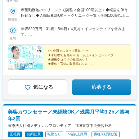
仕事内容
希望勤務地のクリニックで調整＜全国100院以上＞◆転居を伴う
転勤なし◆入職日相談OK＝＝クリニック一覧＜全国100院以上展
勤務地
開＞＝＝【北海道・東北】旭川駅前院、札幌駅前院、青森院、盛
岡院、秋田院、山形院、仙台駅前院、福島院、郡山院など【関
年収820万円（31歳・5年目）※賞与＋インセンティブを含みま
東】新宿東口院、池袋駅前院、品川院、秋葉原院、町田院、八王
す。
子院、千葉東口院、柏院、船橋院、川崎院、新横浜院、大宮東口
給与
年収550万円（27歳・2年目）※賞与＋インセンティブを含みま
院、水戸院、つくば院、宇都宮院、高崎院、前橋院など【中部】
す。
名古屋栄院、岐阜院、静岡院、浜松院、三島院、新潟院、金沢
+*. 全国でスタッフ募集中 .*+
院、福井院、富山院、長野院、松本院、山梨甲府駅前院など【近
★未経験でも月給28万円以上＋インセンティブ
★施術やコスメの社割あり！
畿】大阪駅前院、天王寺院、京都駅前院、奈良院、姫路院、神戸
★産休・育休の取得率100％！
院、和歌山院、四日市院など【中四国】広島院、福山院、松山
院、高松院、高知院、徳島院、松江院、周南徳山駅ビル院【九
先輩スタッフの94％が未経験からの挑戦！
州・沖縄】福岡博多院、小倉院、佐賀院、長崎院、熊本院、宮崎
美容業界が初めてという方も安心してスキルを身に付け
られます♪
院、鹿児島院、那覇院など※受動喫煙対策あり
気になる
応募する
美容カウンセラー／未経験OK／残業月平均3.2h／賞与
年2回
医療法人社団メディカルフロンティア TCB東京中央美容外科
正社員
契約社員
転勤なし
5名以上採用
職種未経験歓迎