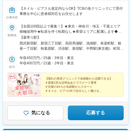
【ネイル・ピアスも規定内ならOK】TCBの各クリニックにて受付
事務を中心に患者様対応をお任せします
仕事内容
【全国100院以上で募集！】★東京・神奈川・埼玉・千葉エリア
積極採用中★転居を伴う転勤なし★希望エリアに配属します◆ク
勤務地
リニック一覧＜全国100院以上展開＞【北海道・東北】旭川駅前
【最寄り駅】
院、青森院、盛岡院、秋田院、山形院、仙台駅前院、福島院、郡
西武新宿駅、新宿三丁目駅、高田馬場駅、池袋駅、有楽町駅、銀
山院 など【関東】新宿東口院、池袋駅前院、品川院、秋葉原
座一丁目駅、秋葉原駅、渋谷駅、新宿駅、中野駅(東京都)、町田
院、町田院、八王子院、千葉東口院、柏院、船橋院、川崎院、新
駅、立川北駅、八王子駅、品川駅、北千住駅、自由が丘駅、新横
横浜院、大宮東口院、水戸院、つくば院、宇都宮院、高崎院、前
年収450万円／25歳・3年目・東京
浜駅、横浜駅、川崎駅、藤沢駅、本厚木駅、大宮駅(埼玉県)、川口
橋院 など【中部】名古屋駅前院 、名古屋栄院、金山院、岐阜
年収400万円／22歳・2年目・東京
駅、川越駅、南越谷駅、宇都宮駅、水戸駅、つくば駅、千葉駅、
給与
院、静岡院、浜松院、三島院、新潟院、金沢院、福井院、富山
京成千葉駅、柏駅、京成船橋駅、松戸駅、高崎駅、前橋駅、旭川
院、長野院、松本院、山梨甲府駅前院 など【近畿】梅田大阪駅
駅、さっぽろ駅、あおば通駅、福島駅(福島県)、郡山駅(福島県)、
前院、大阪阪急梅田駅前院、枚方院、天王寺院、堺院、なんば
【憧れの美容クリニックで未経験から活躍できる】
青森駅、盛岡駅、山形駅、秋田駅、矢場町駅、近鉄名古屋駅、金
＃面接1回＆説明会ありでスピード選考
院、心斎橋院、京都駅前院、奈良院、和歌山院、四日市院 など
山駅(愛知県)、豊田市駅、駅前大通駅、名鉄岐阜駅、静岡駅、新浜
＃先輩の94％が未経験からスタート
【中四国】広島院、福山院、松山院、高松院、高知院、徳島院、
松駅、三島広小路駅、長野駅、松本駅、北鉄金沢駅、新潟駅、近
＃ネイル・ピアスOKで自分らしく働ける
松江院、周南徳山駅ビル院 など【九州・沖縄】小倉院、佐賀
＃残業月平均3.2時間／プライベートも充実
鉄四日市駅、電鉄富山駅、福井駅、甲府駅、東梅田駅、大阪難波
＃月9日～10日休みでしっかりリフレッシュ
院、長崎院、熊本院、宮崎院、鹿児島院、那覇院 など【受動喫
駅、高槻市駅、大阪梅田駅(阪急線)、枚方市駅、堺東駅、天王寺駅
煙対策】屋内原則禁煙
前駅、江坂駅、心斎橋駅、京都駅、烏丸駅、三ノ宮駅、姫路駅、
近鉄奈良駅、和歌山駅、草津駅(滋賀県)、徳山駅、立町駅、福山
気になる
応募する
駅、松江駅、片原町駅(香川県)、松山市駅、蓮池町通駅、徳島駅、
西鉄久留米駅、西鉄福岡駅、平和通駅、博多駅、天神南駅、鹿児
島中央駅前駅、通町筋駅、宮崎駅、長崎駅前駅、佐賀駅、大分