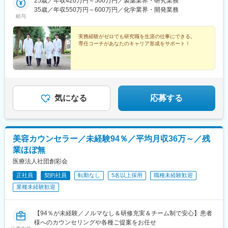
定：ご自宅から90分以内の就業先・エリア限定：下記エリア内の
25歳／年収420万円～500万円／製薬業界・研究業務
井駅、勝どき駅、根津駅、立川北駅、町田駅、川崎駅、みなとみ
就業先。エリア内での転居を伴う場合あり・全国：全国の中でス
35歳／年収550万円～600万円／化学業界・開発業務
らい駅、平塚駅、新潟駅、春日山駅、甲府駅、沼津駅、静岡駅、
給与
キルや希望業界を考慮した就業先※全国手当2万円/月★エリア限定
第一通り駅、豊田市駅、名古屋駅、地鉄ビル前駅、福井城址大名
の区分★東北エリア…青森、岩手、宮城、秋田、山形、福島北関
町駅、あすなろう四日市駅、彦根駅、草津駅(滋賀県)、烏丸駅、茨
東エリア…茨木、栃木、群馬、埼玉、東京南関東エリア…東京、
実務経験がゼロでも研究職を生涯の仕事にできる。
木駅、千里中央駅(大阪モノレール)、大阪駅、三田駅(兵庫県)、三
専任コーチがあなたのキャリア形成をサポート！
神奈川、千葉甲信越エリア…山梨、長野、新潟、東京東海エリ
宮・花時計前駅、西神中央駅、明石駅、加古川駅、岡山駅前駅、
ア…静岡、愛知、岐阜、三重北陸エリア…富山、石川、福井関西
倉敷駅、福山駅、八丁堀駅(広島県)、徳山駅、徳島駅、新居浜駅、
エリア…滋賀、京都、大阪、兵庫、奈良、和歌山中四国エリア…
小倉駅(福岡県)、天神駅、大分駅、熊本城・市役所前駅、宮崎駅、
広島、岡山、山口、徳島九州エリア…福岡、佐賀、長崎、熊本、
鹿児島中央駅前駅、東京駅、札幌駅、あおば通駅、上熊谷駅、千
大分、宮崎、鹿児島、山口※複数エリアの選択可能※転居を伴う場
葉駅、東大前駅、立川駅、京急川崎駅、日吉町駅、新浜松駅、新
合、家賃補助が支給されます
豊田駅、近鉄名古屋駅、電気ビル前駅、足羽山公園口駅、近鉄四
気になる
応募する
日市駅、四条駅(京都市営)、千里中央駅(北大阪急行)、西梅田駅、
旧居留地・大丸前駅、山陽明石駅、田町駅(岡山県)、胡町駅、眉山
ロープウェイ山麓駅、平和通駅、西鉄福岡駅、花畑町駅、高見橋
駅、二重橋前駅、大通駅、仙台駅、千葉中央駅、立川南駅、桜木
美容カウンセラー／未経験94％／平均月収36万～／残
町駅、新静岡駅、浜松駅、名鉄名古屋駅、電鉄富山駅・エスタ前
業ほぼ無
駅、仁愛女子高校駅、四日市駅、京都河原町駅、大阪梅田駅(阪神
線)、貿易センター駅、西新町駅、新西大寺町筋駅、立町駅、天神
医療法人社団創彩会
南駅、通町筋駅、鹿児島中央駅
正社員
契約社員
転勤なし
5名以上採用
職種未経験歓迎
業種未経験歓迎
【94％が未経験／ノルマなし＆研修充実＆チーム制で安心】患者
様へのカウンセリングや各種ご提案をお任せ