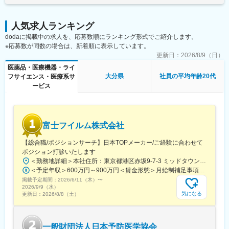
鹿児島中央駅前駅、通町筋駅、宮崎駅、長崎駅前駅、佐賀駅、大
分駅、県庁前駅(沖縄県)、新宿西口駅、新宿駅(東京メトロ)、学習
人気求人ランキング
院下駅、東池袋駅、日比谷駅、銀座駅、岩本町駅、立川駅、京王
dodaに掲載中の求人を、応募数順にランキング形式でご紹介します。
八王子駅、高輪台駅、奥沢駅、神奈川駅、平沼橋駅、京急川崎
※応募数が同数の場合は、新着順に表示しています。
駅、石上駅、新越谷駅、宇都宮駅東口駅、新千葉駅、栄町駅(千葉
県)、船橋駅、札幌駅、仙台駅(地下鉄)、曽根田駅、栄駅(愛知県)、
更新日：
2026/8/9（日）
名古屋駅、西高蔵駅、新豊田駅、新豊橋駅、岐阜駅、新静岡駅、
医薬品・医療機器・ライ
浜松駅、三島田町駅、市役所前駅(長野県)、金沢駅、あすなろう四
大分県
社員の平均年齢20代
フサイエンス・医療系サ
日市駅、電鉄富山駅・エスタ前駅、福井駅(福井県)、大阪梅田駅
ービス
(阪神線)、なんば駅(地下鉄)、高槻駅、梅田駅(地下鉄)、宮之阪
駅、大阪阿部野橋駅、北新地駅、四ツ橋駅、七条駅、四条駅(京都
市営)、三宮駅(神戸新交通)、山陽姫路駅、田中口駅、八丁堀駅(広
島県)、高松築港駅、高知橋駅、眉山ロープウェイ山麓駅、天神
富士フイルム株式会社
駅、小倉駅(福岡県)、東比恵駅、鹿児島中央駅、水道町駅、五島町
駅、旭橋駅、西早稲田駅、末広町駅(東京都)、立川南駅、高輪ゲー
【総合職/ポジションサーチ】日本TOPメーカー/ご経験に合わせて
トウェイ駅、九品仏駅、新高島駅、東宿郷駅、葭川公園駅、大神
ポジション打診いたします
宮下駅、大通駅、仙台駅、栄町駅(愛知県)、国際センター駅、日吉
＜勤務地詳細＞本社住所：東京都港区赤坂9-7-3 ミッドタウン・ウェスト勤務地最寄駅：東京メトロ日比谷線／都営大江戸線／六本木駅受動喫煙対策：敷地内全面禁煙
町駅、第一通り駅、三島駅、七ツ屋駅、富山駅、福井城址大名町
＜予定年収＞600万円～900万円＜賃金形態＞月給制補足事項なし＜賃金内訳＞月額（基本給）：300,000円～500,000円＜月給＞300,000円～500,000円＜昇給有無＞有＜残業手当＞有賃金はあくまでも目安の金額であり、選考を通じて上下する可能性があります。月給(月額)は固定手当を含めた表記です。
駅、なんば駅(南海線)、大阪駅、天王寺駅、西大橋駅、五条駅(京
掲載予定期間：
2026/6/11（木）
〜
都市営)、京都河原町駅、神戸三宮駅(阪神)、本通駅、高松駅(香川
2026/9/9（水）
県)、南堀端駅、はりまや橋駅、旦過駅、高見橋駅、熊本城・市役
気になる
更新日：
2026/8/8（土）
所前駅、長崎駅(長崎県)、美栄橋駅
一般財団法人日本予防医学協会