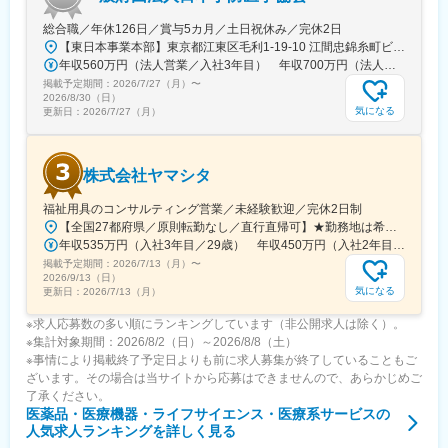
総合職／年休126日／賞与5カ月／土日祝休み／完休2日
【東日本事業本部】東京都江東区毛利1-19-10 江間忠錦糸町ビル※訪問先からの直行直帰が可能です！＜アクセス＞・JR総武線（快速・各駅停車）／東京メトロ半蔵門線 錦糸町駅より徒歩5分・東京メトロ半蔵門線／都営新宿線 住吉駅より徒歩5分※受動喫煙対策:屋内全面禁煙
年収560万円（法人営業／入社3年目） 年収700万円（法人営業・チームリーダー／入社5年目）
掲載予定期間：
2026/7/27（月）
〜
2026/8/30（日）
気になる
更新日：
2026/7/27（月）
株式会社ヤマシタ
福祉用具のコンサルティング営業／未経験歓迎／完休2日制
【全国27都府県／原則転勤なし／直行直帰可】★勤務地は希望を考慮★拠点により車通勤OK※充足状況により、ご希望の勤務地での募集が終了している場合があります。※転居を伴う転勤の有無は、半年ごとに希望を伺い、選択いただけます。■東北■・宮城県（仙台市）■関東■・東京都（東京23区など）・神奈川県（横浜市など）・埼玉県（さいたま市など）・千葉県（千葉市など）・茨城県（水戸市）・栃木県（宇都宮市／足利市）・群馬県（前橋市）■東海■・愛知県（名古屋市／豊田市／豊橋市／小牧市）・静岡県（静岡市／浜松市／沼津市／焼津市／富士市）・岐阜県（岐阜市）・三重県（四日市市）■信越・北陸■・長野県（長野市）・山梨県（甲府市）・石川県（金沢市）・富山県（富山市）・福井県（福井市）■関西■・大阪府・兵庫県（神戸市／尼崎市／姫路市）・京都府（京都市）・奈良県（奈良市／天理市）・滋賀県（大津市／彦根市）・和歌山県（和歌山市／田辺市）■中国■・広島県（広島市）・岡山県（岡山市）■四国■・香川県（高松市）■九州■・福岡県（福岡市）
年収535万円（入社3年目／29歳） 年収450万円（入社2年目／26歳）
掲載予定期間：
2026/7/13（月）
〜
2026/9/13（日）
気になる
更新日：
2026/7/13（月）
※求人応募数の多い順にランキングしています（非公開求人は除く）。
※集計対象期間：2026/8/2（日）～2026/8/8（土）
※事情により掲載終了予定日よりも前に求人募集が終了していることもご
ざいます。その場合は当サイトから応募はできませんので、あらかじめご
了承ください。
医薬品・医療機器・ライフサイエンス・医療系サービス
の
人気求人ランキングを詳しく見る