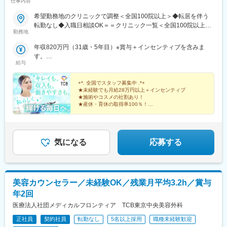
仕事内容
希望勤務地のクリニックで調整＜全国100院以上＞◆転居を伴う
転勤なし◆入職日相談OK＝＝クリニック一覧＜全国100院以上展
勤務地
開＞＝＝【北海道・東北】旭川駅前院、札幌駅前院、青森院、盛
岡院、秋田院、山形院、仙台駅前院、福島院、郡山院など【関
年収820万円（31歳・5年目）※賞与＋インセンティブを含みま
東】新宿東口院、池袋駅前院、品川院、秋葉原院、町田院、八王
す。
子院、千葉東口院、柏院、船橋院、川崎院、新横浜院、大宮東口
給与
年収550万円（27歳・2年目）※賞与＋インセンティブを含みま
院、水戸院、つくば院、宇都宮院、高崎院、前橋院など【中部】
す。
名古屋栄院、岐阜院、静岡院、浜松院、三島院、新潟院、金沢
+*. 全国でスタッフ募集中 .*+
院、福井院、富山院、長野院、松本院、山梨甲府駅前院など【近
★未経験でも月給28万円以上＋インセンティブ
★施術やコスメの社割あり！
畿】大阪駅前院、天王寺院、京都駅前院、奈良院、姫路院、神戸
★産休・育休の取得率100％！
院、和歌山院、四日市院など【中四国】広島院、福山院、松山
院、高松院、高知院、徳島院、松江院、周南徳山駅ビル院【九
先輩スタッフの94％が未経験からの挑戦！
州・沖縄】福岡博多院、小倉院、佐賀院、長崎院、熊本院、宮崎
美容業界が初めてという方も安心してスキルを身に付け
られます♪
院、鹿児島院、那覇院など※受動喫煙対策あり
気になる
応募する
美容カウンセラー／未経験OK／残業月平均3.2h／賞与
年2回
医療法人社団メディカルフロンティア TCB東京中央美容外科
正社員
契約社員
転勤なし
5名以上採用
職種未経験歓迎