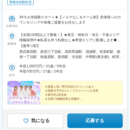
業種未経験歓迎
94％が未経験スタート★【ノルマなし＆チーム制】患者様へのカ
ウンセリングや各種ご提案をお任せします
仕事内容
【全国100院以上で募集！】★東京・神奈川・埼玉・千葉エリア
積極採用中★転居を伴う転勤なし★希望エリアに配属します◆ク
勤務地
リニック一覧＜全国100院以上展開＞【北海道・東北】旭川駅前
【最寄り駅】
院、青森院、盛岡院、秋田院、山形院、仙台駅前院、福島院、郡
西武新宿駅、新宿三丁目駅、高田馬場駅、池袋駅、有楽町駅、銀
山院 など【関東】新宿東口院、池袋駅前院、品川院、秋葉原
座一丁目駅、秋葉原駅、新宿駅、渋谷駅、中野駅(東京都)、町田
院、町田院、八王子院、千葉東口院、柏院、船橋院、川崎院、新
駅、立川北駅、八王子駅、品川駅、北千住駅、自由が丘駅、新横
横浜院、大宮東口院、水戸院、つくば院、宇都宮院、高崎院、前
年収1,000万円／31歳／5年目
浜駅、横浜駅、川崎駅、藤沢駅、本厚木駅、大宮駅(埼玉県)、川口
橋院 など【中部】名古屋駅前院 、名古屋栄院、金山院、岐阜
年収700万円／27歳／2年目
駅、川越駅、南越谷駅、宇都宮駅、水戸駅、つくば駅、千葉駅、
給与
院、静岡院、浜松院、三島院、新潟院、金沢院、福井院、富山
京成千葉駅、柏駅、京成船橋駅、松戸駅、高崎駅、前橋駅、旭川
院、長野院、松本院、山梨甲府駅前院 など【近畿】梅田大阪駅
駅、さっぽろ駅、あおば通駅、福島駅(福島県)、郡山駅(福島県)、
前院、大阪阪急梅田駅前院、枚方院、天王寺院、堺院、なんば
＃面接１回／即日内定のチャンスあり
青森駅、盛岡駅、山形駅、秋田駅、矢場町駅、近鉄名古屋駅、金
＃残業月平均3.2ｈ／プライベートも充実
院、心斎橋院、京都駅前院、奈良院、和歌山院、四日市院 など
山駅(愛知県)、豊田市駅、駅前大通駅、名鉄岐阜駅、静岡駅、新浜
＃賞与年2回支給
【中四国】広島院、福山院、松山院、高松院、高知院、徳島院、
松駅、三島広小路駅、長野駅、松本駅、北鉄金沢駅、新潟駅、近
＃全国で積極採用を実施中
松江院、周南徳山駅ビル院 など【九州・沖縄】小倉院、佐賀
鉄四日市駅、電鉄富山駅、福井駅、甲府駅、東梅田駅、大阪難波
全国100院以上を展開する大手美容クリニックだからこ
院、長崎院、熊本院、宮崎院、鹿児島院、那覇院 など【受動喫
駅、高槻市駅、大阪梅田駅(阪急線)、枚方市駅、堺東駅、天王寺駅
そ、「やりがい・高収入・キャリア」のすべてをバラン
煙対策】屋内原則禁煙
前駅、西梅田駅、心斎橋駅、京都駅、烏丸駅、三ノ宮駅、姫路
スよく実現できます！
駅、近鉄奈良駅、和歌山駅、草津駅(滋賀県)、徳山駅、立町駅、福
気になる
応募する
山駅、松江駅、片原町駅(香川県)、松山市駅、蓮池町通駅、徳島
駅、西鉄久留米駅、西鉄福岡駅、平和通駅、博多駅、天神南駅、