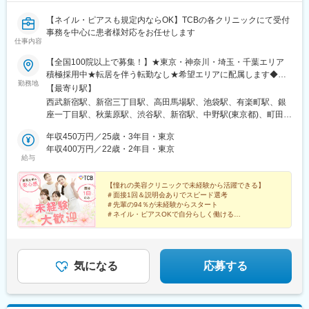
【ネイル・ピアスも規定内ならOK】TCBの各クリニックにて受付
事務を中心に患者様対応をお任せします
仕事内容
【全国100院以上で募集！】★東京・神奈川・埼玉・千葉エリア
積極採用中★転居を伴う転勤なし★希望エリアに配属します◆ク
勤務地
リニック一覧＜全国100院以上展開＞【北海道・東北】旭川駅前
【最寄り駅】
院、青森院、盛岡院、秋田院、山形院、仙台駅前院、福島院、郡
西武新宿駅、新宿三丁目駅、高田馬場駅、池袋駅、有楽町駅、銀
山院 など【関東】新宿東口院、池袋駅前院、品川院、秋葉原
座一丁目駅、秋葉原駅、渋谷駅、新宿駅、中野駅(東京都)、町田
院、町田院、八王子院、千葉東口院、柏院、船橋院、川崎院、新
駅、立川北駅、八王子駅、品川駅、北千住駅、自由が丘駅、新横
横浜院、大宮東口院、水戸院、つくば院、宇都宮院、高崎院、前
年収450万円／25歳・3年目・東京
浜駅、横浜駅、川崎駅、藤沢駅、本厚木駅、大宮駅(埼玉県)、川口
橋院 など【中部】名古屋駅前院 、名古屋栄院、金山院、岐阜
年収400万円／22歳・2年目・東京
駅、川越駅、南越谷駅、宇都宮駅、水戸駅、つくば駅、千葉駅、
給与
院、静岡院、浜松院、三島院、新潟院、金沢院、福井院、富山
京成千葉駅、柏駅、京成船橋駅、松戸駅、高崎駅、前橋駅、旭川
院、長野院、松本院、山梨甲府駅前院 など【近畿】梅田大阪駅
駅、さっぽろ駅、あおば通駅、福島駅(福島県)、郡山駅(福島県)、
前院、大阪阪急梅田駅前院、枚方院、天王寺院、堺院、なんば
【憧れの美容クリニックで未経験から活躍できる】
青森駅、盛岡駅、山形駅、秋田駅、矢場町駅、近鉄名古屋駅、金
＃面接1回＆説明会ありでスピード選考
院、心斎橋院、京都駅前院、奈良院、和歌山院、四日市院 など
山駅(愛知県)、豊田市駅、駅前大通駅、名鉄岐阜駅、静岡駅、新浜
＃先輩の94％が未経験からスタート
【中四国】広島院、福山院、松山院、高松院、高知院、徳島院、
松駅、三島広小路駅、長野駅、松本駅、北鉄金沢駅、新潟駅、近
＃ネイル・ピアスOKで自分らしく働ける
松江院、周南徳山駅ビル院 など【九州・沖縄】小倉院、佐賀
＃残業月平均3.2時間／プライベートも充実
鉄四日市駅、電鉄富山駅、福井駅、甲府駅、東梅田駅、大阪難波
＃月9日～10日休みでしっかりリフレッシュ
院、長崎院、熊本院、宮崎院、鹿児島院、那覇院 など【受動喫
駅、高槻市駅、大阪梅田駅(阪急線)、枚方市駅、堺東駅、天王寺駅
煙対策】屋内原則禁煙
前駅、江坂駅、心斎橋駅、京都駅、烏丸駅、三ノ宮駅、姫路駅、
近鉄奈良駅、和歌山駅、草津駅(滋賀県)、徳山駅、立町駅、福山
気になる
応募する
駅、松江駅、片原町駅(香川県)、松山市駅、蓮池町通駅、徳島駅、
西鉄久留米駅、西鉄福岡駅、平和通駅、博多駅、天神南駅、鹿児
島中央駅前駅、通町筋駅、宮崎駅、長崎駅前駅、佐賀駅、大分