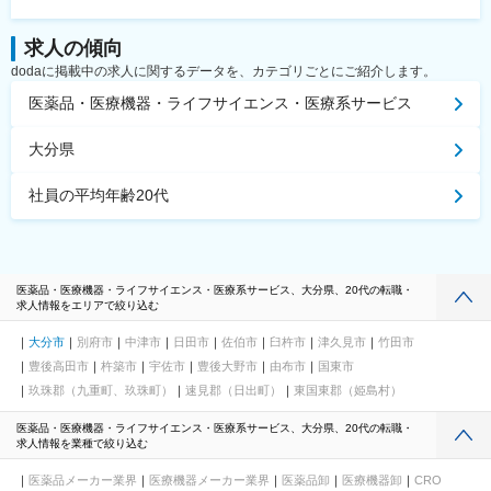
求人の傾向
dodaに掲載中の求人に関するデータを、カテゴリごとにご紹介します。
医薬品・医療機器・ライフサイエンス・医療系サービス
大分県
社員の平均年齢20代
医薬品・医療機器・ライフサイエンス・医療系サービス、大分県、20代の転職・
求人情報をエリアで絞り込む
大分市
別府市
中津市
日田市
佐伯市
臼杵市
津久見市
竹田市
豊後高田市
杵築市
宇佐市
豊後大野市
由布市
国東市
玖珠郡（九重町、玖珠町）
速見郡（日出町）
東国東郡（姫島村）
医薬品・医療機器・ライフサイエンス・医療系サービス、大分県、20代の転職・
求人情報を業種で絞り込む
医薬品メーカー業界
医療機器メーカー業界
医薬品卸
医療機器卸
CRO