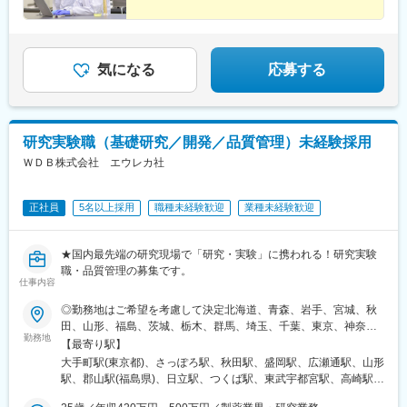
エリア…滋賀、京都、大阪、兵庫、奈良、和歌山中四国エリア…
小倉駅(福岡県)、天神駅、大分駅、熊本城・市役所前駅、宮崎駅、
広島、岡山、山口、徳島九州エリア…福岡、佐賀、長崎、熊本、
鹿児島中央駅前駅、東京駅、札幌駅、あおば通駅、上熊谷駅、千
大分、宮崎、鹿児島、山口※複数エリアの選択可能※転居を伴う場
葉駅、東大前駅、立川駅、京急川崎駅、日吉町駅、新浜松駅、新
合、家賃補助が支給されます
豊田駅、近鉄名古屋駅、電気ビル前駅、足羽山公園口駅、近鉄四
気になる
応募する
日市駅、四条駅(京都市営)、千里中央駅(北大阪急行)、西梅田駅、
旧居留地・大丸前駅、山陽明石駅、田町駅(岡山県)、胡町駅、眉山
ロープウェイ山麓駅、平和通駅、西鉄福岡駅、花畑町駅、高見橋
駅、二重橋前駅、大通駅、仙台駅、千葉中央駅、立川南駅、桜木
研究実験職（基礎研究／開発／品質管理）未経験採用
町駅、新静岡駅、浜松駅、名鉄名古屋駅、電鉄富山駅・エスタ前
駅、仁愛女子高校駅、四日市駅、京都河原町駅、大阪梅田駅(阪神
ＷＤＢ株式会社 エウレカ社
線)、貿易センター駅、西新町駅、新西大寺町筋駅、立町駅、天神
南駅、通町筋駅、鹿児島中央駅
正社員
5名以上採用
職種未経験歓迎
業種未経験歓迎
★国内最先端の研究現場で「研究・実験」に携われる！研究実験
職・品質管理の募集です。
仕事内容
◎勤務地はご希望を考慮して決定北海道、青森、岩手、宮城、秋
田、山形、福島、茨城、栃木、群馬、埼玉、千葉、東京、神奈
勤務地
川、新潟、長野、富山、石川、福井、山梨、岐阜、静岡、愛知、
【最寄り駅】
三重、滋賀、京都、大阪、兵庫、奈良、和歌山、岡山、広島、山
大手町駅(東京都)、さっぽろ駅、秋田駅、盛岡駅、広瀬通駅、山形
口、徳島、香川、愛媛、高知、福岡、佐賀、長崎、熊本、大分、
駅、郡山駅(福島県)、日立駅、つくば駅、東武宇都宮駅、高崎駅、
宮崎、鹿児島◎勤務地は以下3種類からお選びください・地域限
館林駅、大宮駅(埼玉県)、熊谷駅、川越駅、柏駅、京成千葉駅、五