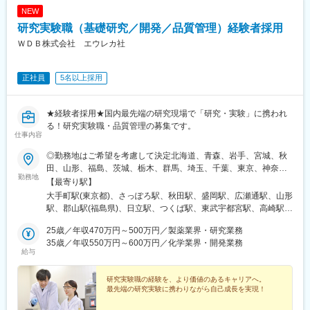
駅、県庁前駅(沖縄県)、新宿西口駅、新宿駅(東京メトロ)、学習院
NEW
下駅、東池袋駅、日比谷駅、銀座駅、岩本町駅、立川駅、京王八
研究実験職（基礎研究／開発／品質管理）経験者採用
王子駅、高輪台駅、奥沢駅、神奈川駅、平沼橋駅、京急川崎駅、
石上駅、新越谷駅、宇都宮駅東口駅、新千葉駅、栄町駅(千葉県)、
ＷＤＢ株式会社 エウレカ社
船橋駅、札幌駅、仙台駅(地下鉄)、曽根田駅、栄駅(愛知県)、名古
屋駅、西高蔵駅、新豊田駅、新豊橋駅、岐阜駅、新静岡駅、浜松
正社員
5名以上採用
駅、三島田町駅、市役所前駅(長野県)、金沢駅、あすなろう四日市
駅、電鉄富山駅・エスタ前駅、福井駅(福井県)、大阪梅田駅(阪神
線)、なんば駅(地下鉄)、高槻駅、梅田駅(地下鉄)、宮之阪駅、大阪
★経験者採用★国内最先端の研究現場で「研究・実験」に携われ
阿部野橋駅、四ツ橋駅、七条駅、四条駅(京都市営)、三宮駅(神戸
る！研究実験職・品質管理の募集です。
新交通)、山陽姫路駅、田中口駅、八丁堀駅(広島県)、高松築港
仕事内容
駅、高知橋駅、眉山ロープウェイ山麓駅、天神駅、小倉駅(福岡
県)、東比恵駅、鹿児島中央駅、水道町駅、五島町駅、旭橋駅、西
◎勤務地はご希望を考慮して決定北海道、青森、岩手、宮城、秋
早稲田駅、末広町駅(東京都)、立川南駅、高輪ゲートウェイ駅、九
田、山形、福島、茨城、栃木、群馬、埼玉、千葉、東京、神奈
勤務地
品仏駅、新高島駅、東宿郷駅、葭川公園駅、大神宮下駅、大通
川、新潟、長野、富山、石川、福井、山梨、岐阜、静岡、愛知、
【最寄り駅】
駅、仙台駅、栄町駅(愛知県)、国際センター駅、日吉町駅、第一通
三重、滋賀、京都、大阪、兵庫、奈良、和歌山、岡山、広島、山
大手町駅(東京都)、さっぽろ駅、秋田駅、盛岡駅、広瀬通駅、山形
り駅、三島駅、七ツ屋駅、富山駅、福井城址大名町駅、なんば駅
口、徳島、香川、愛媛、高知、福岡、佐賀、長崎、熊本、大分、
駅、郡山駅(福島県)、日立駅、つくば駅、東武宇都宮駅、高崎駅、
(南海線)、大阪駅、天王寺駅、西大橋駅、五条駅(京都市営)、京都
宮崎、鹿児島◎勤務地は以下3種類からお選びください・地域限
館林駅、大宮駅(埼玉県)、熊谷駅、川越駅、柏駅、京成千葉駅、五
河原町駅、神戸三宮駅(阪神)、本通駅、高松駅(香川県)、南堀端
定：ご自宅から90分以内の就業先・エリア限定：下記エリア内の
25歳／年収470万円～500万円／製薬業界・研究業務
井駅、勝どき駅、根津駅、立川北駅、町田駅、川崎駅、みなとみ
駅、はりまや橋駅、旦過駅、高見橋駅、熊本城・市役所前駅、長
就業先。エリア内での転居を伴う場合あり・全国：全国の中でス
35歳／年収550万円～600万円／化学業界・開発業務
らい駅、平塚駅、新潟駅、春日山駅、甲府駅、沼津駅、静岡駅、
給与
崎駅(長崎県)、美栄橋駅
キルや希望業界を考慮した就業先※全国手当2万円/月★エリア限定
第一通り駅、豊田市駅、名古屋駅、地鉄ビル前駅、福井城址大名
の区分★東北エリア…青森、岩手、宮城、秋田、山形、福島北関
町駅、あすなろう四日市駅、彦根駅、草津駅(滋賀県)、烏丸駅、茨
東エリア…茨木、栃木、群馬、埼玉、東京南関東エリア…東京、
研究実験職の経験を、より価値のあるキャリアへ。
木駅、千里中央駅(大阪モノレール)、大阪駅、三田駅(兵庫県)、三
最先端の研究実験に携わりながら自己成長を実現！
神奈川、千葉甲信越エリア…山梨、長野、新潟、東京東海エリ
宮・花時計前駅、西神中央駅、明石駅、加古川駅、岡山駅前駅、
ア…静岡、愛知、岐阜、三重北陸エリア…富山、石川、福井関西
倉敷駅、福山駅、八丁堀駅(広島県)、徳山駅、徳島駅、新居浜駅、