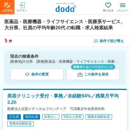
会員登録
ログイン
気になる
メニュー
医薬品・医療機器・ライフサイエンス・医療系サービス、
大分県、社員の平均年齢20代
の転職・求人検索結果
5
条件で並び替え
件
現在の検索条件
[勤務地]大分県 [業種]医薬品・医療機器・ライフサイエンス・医療系サービス [詳細条件](社員の平均年齢)20代
新着求人をいつでもチェック
条件の変更
この条件を保存
美容クリニック受付・事務／未経験94%／残業月平均
3.2h
医療法人社団メディカルフロンティア TCB東京中央美容外科
正社員
契約社員
転勤なし
5名以上採用
職種未経験歓迎
業種未経験歓迎