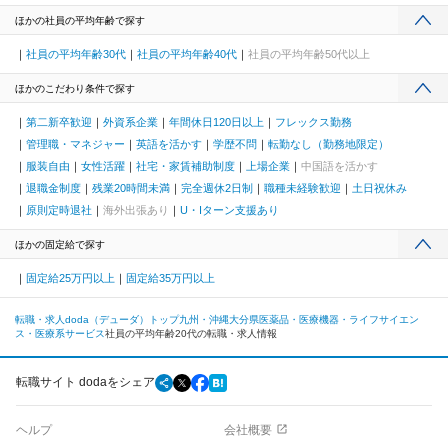
ほかの社員の平均年齢で探す
社員の平均年齢30代
社員の平均年齢40代
社員の平均年齢50代以上
ほかのこだわり条件で探す
第二新卒歓迎
外資系企業
年間休日120日以上
フレックス勤務
管理職・マネジャー
英語を活かす
学歴不問
転勤なし（勤務地限定）
服装自由
女性活躍
社宅・家賃補助制度
上場企業
中国語を活かす
退職金制度
残業20時間未満
完全週休2日制
職種未経験歓迎
土日祝休み
原則定時退社
海外出張あり
U・Iターン支援あり
ほかの固定給で探す
固定給25万円以上
固定給35万円以上
転職・求人doda（デューダ）トップ
九州・沖縄
大分県
医薬品・医療機器・ライフサイエン
ス・医療系サービス
社員の平均年齢20代の転職・求人情報
転職サイト dodaをシェア
ヘルプ
会社概要