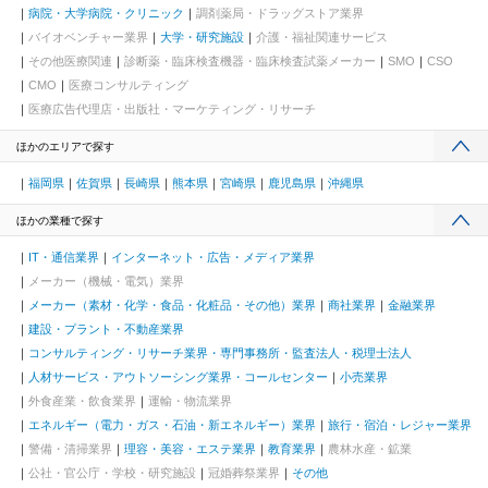
病院・大学病院・クリニック
調剤薬局・ドラッグストア業界
バイオベンチャー業界
大学・研究施設
介護・福祉関連サービス
その他医療関連
診断薬・臨床検査機器・臨床検査試薬メーカー
SMO
CSO
CMO
医療コンサルティング
医療広告代理店・出版社・マーケティング・リサーチ
ほかのエリアで探す
福岡県
佐賀県
長崎県
熊本県
宮崎県
鹿児島県
沖縄県
ほかの業種で探す
IT・通信業界
インターネット・広告・メディア業界
メーカー（機械・電気）業界
メーカー（素材・化学・食品・化粧品・その他）業界
商社業界
金融業界
建設・プラント・不動産業界
コンサルティング・リサーチ業界・専門事務所・監査法人・税理士法人
人材サービス・アウトソーシング業界・コールセンター
小売業界
外食産業・飲食業界
運輸・物流業界
エネルギー（電力・ガス・石油・新エネルギー）業界
旅行・宿泊・レジャー業界
警備・清掃業界
理容・美容・エステ業界
教育業界
農林水産・鉱業
公社・官公庁・学校・研究施設
冠婚葬祭業界
その他