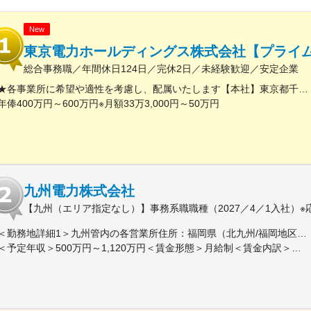
New
東京電力ホールディングス株式会社【プライム
総合事務職／年間休日124日／完休2日／未経験歓迎／安定企業
★各事業所に希望や適性を考慮し、配属いたします【本社】東京都千代田区内幸町1丁目1番3号※屋内原則禁煙（喫煙専用室設置あり）
年俸400万円～600万円※月額33万3,000円～50万円
九州電力株式会社
【九州（エリア指定なし）】事務系職職種（2027／4／1入社）※
＜勤務地詳細1＞九州管内の各営業所住所：福岡県（北九州/福岡地区）、佐賀県、長崎県、大分県、熊本県、宮崎県、鹿児島県 受動喫煙対策：屋内全面禁煙＜勤務地詳細2＞東京支社住所：東京都千代田区有楽町１-７-１ 有楽町電気ビルヂング北館７階勤務地最寄駅：京浜東北線／有楽町駅受動喫煙対策：屋内全面禁煙変更の範囲：会社の定める事業所（リモートワーク含む）
＜予定年収＞500万円～1,120万円＜賃金形態＞月給制＜賃金内訳＞月額（基本給）：200,000円～450,000円＜月給＞200,000円～450,000円＜昇給有無＞有＜残業手当＞有＜給与補足＞■賞与：年２回（6月、12月）、昇進：能力主義に基づく昇進管理※モデル年収（前年度実績に基づいて算出（時間外20時間程度/月 想定、賞与込み、扶養手当、その他手当含まず））：・33歳・主任クラス 年収：700～760 万円程度・41歳・副長クラス 年収：1,030～1,120 万円程度賃金はあくまでも目安の金額であり、選考を通じて上下する可能性があります。月給(月額)は固定手当を含めた表記です。