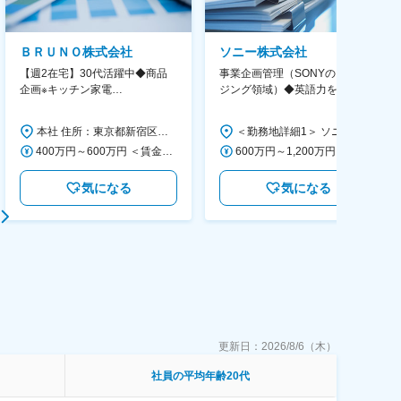
ＢＲＵＮＯ株式会社
ソニー株式会社
【週2在宅】30代活躍中◆商品
事業企画管理（SONYのイメー
企画※キッチン家電
ジング領域）◆英語力を活か
◆「BRUNO」新商品の企画／企
す/CFO管轄＃SECCFO0027
画～調達／働き方◎
本社 住所：東京都新宿区西新宿6丁目22-1 新宿スクエアタワー B1階 勤務地最寄駅：東京メトロ丸ノ内線／西新宿駅 受動喫煙対策：屋内全面禁煙 変更の範囲：会社の定める事業所（リモートワーク含む）
＜勤務地詳細1＞ ソニー株式会社 住所：神奈川県横浜市西区みなとみらい5-1-1 受動喫煙対策：屋内全面禁煙 ＜勤務地詳細2＞ ソニーシティ大崎 住所：東京都品川区大崎2-10-1 勤務地最寄駅：JR線／大崎駅 受動喫煙対策：屋内全面禁煙 変更の範囲：会社の定める事業所（リモートワーク含む）
400万円～600万円 ＜賃金形態＞ 月給制 経験・能力を考慮の上、優遇いたします。 ＜賃金内訳＞ 月額（基本給）：300,000円～450,000円 ＜月給＞ 300,000円～450,000円 ＜昇給有無＞ 有 ＜残業手当＞ 有 ＜給与補足＞ ・賞与実績：年2回 ・昇給：年1回 ※半年毎に評価を行い、評価が高ければ年齢に関係なく昇給・昇格していきます。創造性の高い人・新しいことにチャレンジした人が高い評価を得られます。 賃金はあくまでも目安の金額であり、選考を通じて上下する可能性があります。 月給(月額)は固定手当を含めた表記です。
600万円～1,200万円 ＜賃金形態＞ 月給制 ＜賃金内訳＞ 月額（基本給）：350,000円～500,000円 ＜月給＞ 350,000円～500,000円 ＜昇給有無＞ 有 ＜残業手当＞ 有 ＜給与補足＞ ※年収は経験や能力を考慮の上、当社規定により決定します。 賃金はあくまでも目安の金額であり、選考を通じて上下する可能性があります。 月給(月額)は固定手当を含めた表記です。
気になる
気になる
更新日：
2026/8/6（木）
社員の平均年齢20代