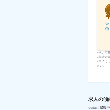
※求人応
※集計対象期
※事情に
さい。
求人の傾
dodaに掲