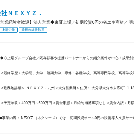
会社ＮＥＸＹＺ．
営業経験者歓迎】法人営業◆東証上場／初期投資0円の省エネ商材／ 
上場企業
業種未経験歓迎
◆◇上場グループ会社／既存顧客や提携パートナーからの紹介案件が中心！成果創
＜最終学歴＞大学院、大学、短期大学、専修・各種学校、高等専門学校、高等学校
＜勤務地詳細＞ ＮＥＸＹＺ．九州＜大分営業所＞住所： 大分県大分市末広町1-1-18 ニ
＜予定年収＞400万円～500万円＜賃金形態＞月給制補足事項なし＜賃金内訳＞月額（基本
■事業内容： NEXYZ.（ネクシーズ）では、初期投資オール0円の設備導入支援サービ