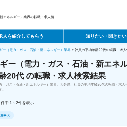
新エネルギー）業界の転職・求人情
求人を紹介してもらう
知りたい・聞きたい
ントサービス
転職ノウハウ
ギー（電力・ガス・石油・新エネルギー）業界
社員の平均年齢20代の転職・求人
ギー（電力・ガス・石油・新エネ
サービス
データで見る転職
齢20代 の転職・求人検索結果
ーエージェントサービス
コラム・インタビュー
力・ガス・石油・新エネルギー）業界、大分県、社員の平均年齢20代の転職・求人
す。
転職Q&A
件中
1～2
件
を表示
(
2
)
募集中