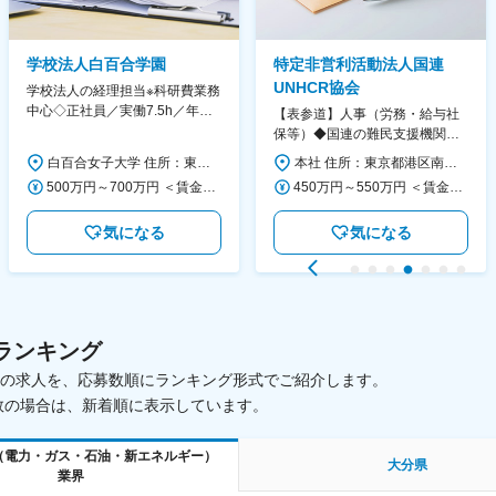
学校法人白百合学園
特定非営利活動法人国連
UNHCR協会
学校法人の経理担当※科研費業務
中心◇正社員／実働7.5h／年休
【表参道】人事（労務・給与社
130日／1881年創立の伝統女子
保等）◆国連の難民支援機関の
大学
活動を支える日本公式支援窓口
白百合女子大学 住所：東京都調布市緑ヶ丘1-25 勤務地最寄駅：京王線／仙川駅 受動喫煙対策：屋内全面禁煙 変更の範囲：会社の定める事業所
本社 住所：東京都港区南青山6-10-11 ウェスレーセンター3F 勤務地最寄駅：地下鉄各線／表参道駅 受動喫煙対策：屋内全面禁煙 変更の範囲：会社の定める事業所（リモートワーク含む）
◆正職員登用前提
500万円～700万円 ＜賃金形態＞ 月給制 ＜賃金内訳＞ 月額（基本給）：280,000円～430,000円 ＜月給＞ 280,000円～430,000円 ＜昇給有無＞ 有 ＜残業手当＞ 有 ＜給与補足＞ ※年齢・過去の経験に基づき、本学規定に合わせ決定 【残業手当】有 /残業時間に応じて全額支給（※想定年収に含む） 【各種手当】扶養手当/住宅手当/通勤手当 等 【賞与】年2回（6月、12月） 【昇給】年1回（4月） 賃金はあくまでも目安の金額であり、選考を通じて上下する可能性があります。 月給(月額)は固定手当を含めた表記です。
450万円～550万円 ＜賃金形態＞ 月給制 ＜賃金内訳＞ 月額（基本給）：340,000円～420,000円 ＜月給＞ 340,000円～420,000円 ＜昇給有無＞ 有 ＜残業手当＞ 有 ＜給与補足＞ ※能力・経験によって決定します。 ■賞与あり（業績評価に応じて支給） 賃金はあくまでも目安の金額であり、選考を通じて上下する可能性があります。 月給(月額)は固定手当を含めた表記です。
気になる
気になる
ランキング
載中の求人を、応募数順にランキング形式でご紹介します。
数の場合は、新着順に表示しています。
（電力・ガス・石油・新エネルギー）
大分県
業界