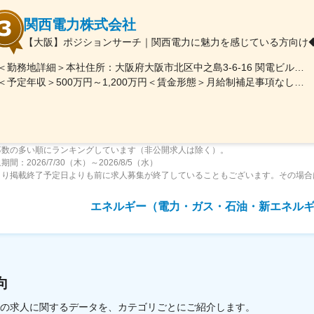
関西電力株式会社
【大阪】ポジションサーチ｜関西電力に魅力を感じている方向け◆
＜勤務地詳細＞本社住所：大阪府大阪市北区中之島3-6-16 関電ビルディング勤務地最寄駅：地下鉄四つ橋線／肥後橋駅受動喫煙対策：その他（原則禁煙（分煙））変更の範囲：ジョブローテーションに合わせて勤務地が当社各拠点（出向等含む）に変更となる可能性あり
＜予定年収＞500万円～1,200万円＜賃金形態＞月給制補足事項なし＜賃金内訳＞月額（基本給）：250,000円～650,000円＜月給＞250,000円～650,000円＜昇給有無＞有＜残業手当＞有＜給与補足＞※上記年収（想定残業代を含む）は目安であり、詳細はスキル・経験を考慮し決定いたします。■賞与：年2回（支給月：6月・12月）■昇給：年1回（主に4月もしくは7月）賃金はあくまでも目安の金額であり、選考を通じて上下する可能性があります。月給(月額)は固定手当を含めた表記です。
募数の多い順にランキングしています（非公開求人は除く）。
間：2026/7/30（木）～2026/8/5（水）
より掲載終了予定日よりも前に求人募集が終了していることもございます。その場合
エネルギー（電力・ガス・石油・新エネル
向
載中の求人に関するデータを、カテゴリごとにご紹介します。