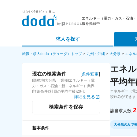
エネルギー（電力・ガス・石油・
報を掲載中
求人を探す
詳細条件から探す
エージェ
転職・求人doda（デューダ）トップ
九州・沖縄
大分県
エネル
エネル
新着求人から探す
スカウト
[
]
現在の検索条件
条件変更
平均年
[勤務地]大分県 [業種]エネルギー（電
求人特集から探す
パートナ
力・ガス・石油・新エネルギー）業界
エネルギー（電
[詳細条件](社員の平均年齢)20代
詳細を見る
絞込みができま
検索条件を保存
2
該当求人数
大分県のみで
基本条件