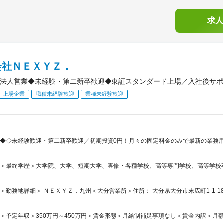
求人
会社ＮＥＸＹＺ．
法人営業◆未経験・第二新卒歓迎◆東証スタンダード上場／入社後サポ
上場企業
職種未経験歓迎
業種未経験歓迎
◆◇未経験歓迎・第二新卒歓迎／初期投資0円！月々の固定料金のみで最新の業務用
＜最終学歴＞大学院、大学、短期大学、専修・各種学校、高等専門学校、高等学校
＜勤務地詳細＞ ＮＥＸＹＺ．九州＜大分営業所＞住所： 大分県大分市末広町1-1-18 ニ
＜予定年収＞350万円～450万円＜賃金形態＞月給制補足事項なし＜賃金内訳＞月額（基本