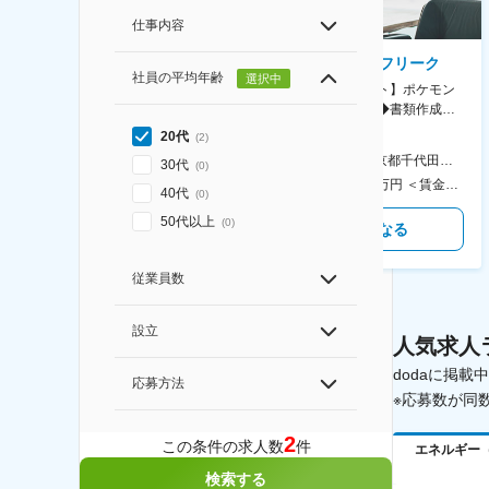
仕事内容
AGC株式会社
株式会社ゲームフリーク
社員の平均年齢
選択中
【横浜※一般職/転勤なし】庶
【庶務アシスタント】ポケモン
務・事務担当～開発部材の発注
シリーズ開発企業◆書類作成・
やDXに向けたシステム利用等～
データ入力など◆年休126日・
20代
(
2
)
食事補助あり◎
AGC横浜テクニカルセンター 住所：神奈川県横浜市鶴見区末広町1-1 勤務地最寄駅：JR線／弁天橋駅 受動喫煙対策：敷地内喫煙可能場所あり 変更の範囲：無
本社 住所：東京都千代田区神田錦町2-2-1 KANDASQUARE 受動喫煙対策：屋内全面禁煙 変更の範囲：会社の定める事業所
30代
(
0
)
400万円～550万円 ＜賃金形態＞ 月給制 固定給＋業績給 ＜賃金内訳＞ 月額（基本給）：230,000円～280,000円 ＜月給＞ 230,000円～280,000円 ＜昇給有無＞ 有 ＜残業手当＞ 有 ＜給与補足＞ ※上記はあくまで最低保証額です。実際にはこれまでの経験やスキルを考慮の上、決定します。 年収には残業代は含めておりません。 ■昇給：年1回 ■賞与：年2回 賃金はあくまでも目安の金額であり、選考を通じて上下する可能性があります。 月給(月額)は固定手当を含めた表記です。
350万円～500万円 ＜賃金形態＞ 月給制 ＜賃金内訳＞ 月額（基本給）：215,000円～307,000円 固定残業手当/月：76,700円～110,000円（固定残業時間45時間0分/月） 超過した時間外労働の残業手当は追加支給 ＜月給＞ 291,700円～417,000円（一律手当を含む） ＜昇給有無＞ 有 ＜残業手当＞ 有 ＜給与補足＞ ※経験・能力を考慮の上、年齢に関わりなく当社規定により優遇します。 賃金はあくまでも目安の金額であり、選考を通じて上下する可能性があります。 月給(月額)は固定手当を含めた表記です。
40代
(
0
)
50代以上
(
0
)
気になる
気になる
従業員数
設立
人気求人
dodaに掲
応募方法
※応募数が同
2
この条件の求人数
件
エネルギー
検索する