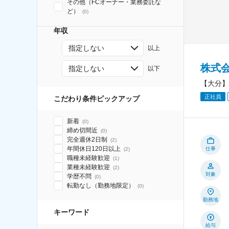
その他（FCオーナー・業務委託な
ど）
(
0
)
年収
指定しない
以上
株式
指定しない
以下
【大分】
正社員
こだわり条件ピックアップ
新着
(
0
)
締め切間近
(
0
)
完全週休2日制
(
2
)
年間休日120日以上
仕事
(
2
)
職種未経験歓迎
(
1
)
業種未経験歓迎
(
2
)
対象
学歴不問
(
0
)
転勤なし（勤務地限定）
(
0
)
勤務地
キーワード
給与