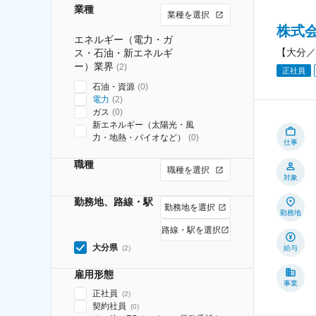
業種
業種を選択
株式
エネルギー（電力・ガ
【大分／
ス・石油・新エネルギ
ー）業界
(
2
)
正社員
石油・資源
(
0
)
電力
(
2
)
ガス
(
0
)
新エネルギー（太陽光・風
力・地熱・バイオなど）
(
0
)
仕事
職種
職種を選択
対象
勤務地、路線・駅
勤務地を選択
勤務地
路線・駅を選択
大分県
(
2
)
給与
雇用形態
事業
正社員
(
2
)
契約社員
(
0
)