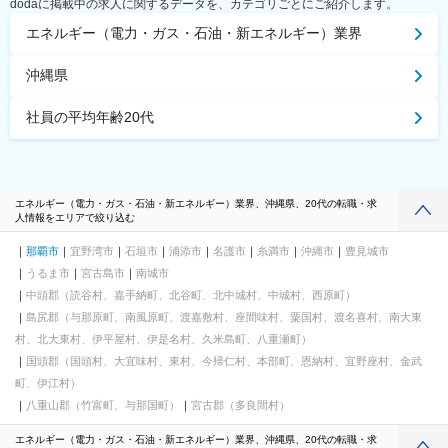
dodaに掲載中の求人に関するデータを、カテゴリごとにご紹介します。
エネルギー（電力・ガス・石油・新エネルギー）業界
沖縄県
社員の平均年齢20代
エネルギー（電力・ガス・石油・新エネルギー）業界、沖縄県、20代の転職・求
人情報をエリアで絞り込む
那覇市
宜野湾市
石垣市
浦添市
名護市
糸満市
沖縄市
豊見城市
うるま市
宮古島市
南城市
中頭郡（読谷村、嘉手納町、北谷町、北中城村、中城村、西原町）
島尻郡（与那原町、南風原町、渡嘉敷村、座間味村、粟国村、渡名喜村、南大東
村、北大東村、伊平屋村、伊是名村、久米島町、八重瀬町）
国頭郡（国頭村、大宜味村、東村、今帰仁村、本部町、恩納村、宜野座村、金武
町、伊江村）
八重山郡（竹富町、与那国町）
宮古郡（多良間村）
エネルギー（電力・ガス・石油・新エネルギー）業界、沖縄県、20代の転職・求