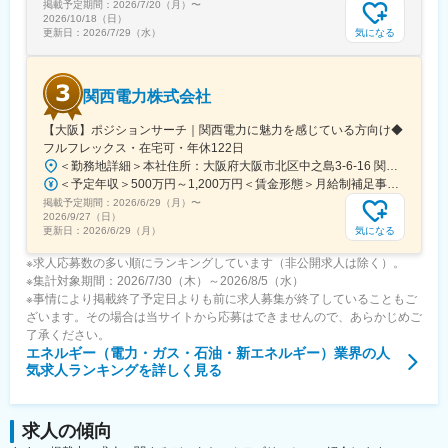
掲載予定期間：
2026/7/20（月）
〜
支店長、執行役員、CEO、COO、CMOなどの要職に任命し、地
2026/10/18（日）
域貢献意識の高い人材とイノベーティブな経営者を育成していま
気になる
更新日：
2026/7/29（水）
す。
関西電力株式会社
変更の範囲：会社の定める業務
【大阪】ポジションサーチ｜関西電力に魅力を感じている方向け◆
フルフレックス・在宅可・年休122日
＜勤務地詳細＞本社住所：大阪府大阪市北区中之島3-6-16 関電ビルディング勤務地最寄駅：地下鉄四つ橋線／肥後橋駅受動喫煙対策：その他（原則禁煙（分煙））変更の範囲：ジョブローテーションに合わせて勤務地が当社各拠点（出向等含む）に変更となる可能性あり
＜予定年収＞500万円～1,200万円＜賃金形態＞月給制補足事項なし＜賃金内訳＞月額（基本給）：250,000円～650,000円＜月給＞250,000円～650,000円＜昇給有無＞有＜残業手当＞有＜給与補足＞※上記年収（想定残業代を含む）は目安であり、詳細はスキル・経験を考慮し決定いたします。■賞与：年2回（支給月：6月・12月）■昇給：年1回（主に4月もしくは7月）賃金はあくまでも目安の金額であり、選考を通じて上下する可能性があります。月給(月額)は固定手当を含めた表記です。
掲載予定期間：
2026/6/29（月）
〜
2026/9/27（日）
気になる
更新日：
2026/6/29（月）
※求人応募数の多い順にランキングしています（非公開求人は除く）。
※集計対象期間：2026/7/30（木）～2026/8/5（水）
※事情により掲載終了予定日よりも前に求人募集が終了していることもご
ざいます。その場合は当サイトから応募はできませんので、あらかじめご
了承ください。
エネルギー（電力・ガス・石油・新エネルギー）業界
の人
気求人ランキングを詳しく見る
求人の傾向