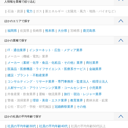
人情報を業種で絞り込む
石油・資源
電力
ガス
新エネルギー（太陽光・風力・地熱・バイオなど）
ほかのエリアで探す
福岡県
佐賀県
長崎県
熊本県
大分県
宮崎県
鹿児島県
ほかの業種で探す
IT・通信業界
インターネット・広告・メディア業界
メーカー（機械・電気）業界
メーカー（素材・化学・食品・化粧品・その他）業界
商社業界
医薬品・医療機器・ライフサイエンス・医療系サービス
金融業界
建設・プラント・不動産業界
コンサルティング・リサーチ業界・専門事務所・監査法人・税理士法人
人材サービス・アウトソーシング業界・コールセンター
小売業界
外食産業・飲食業界
運輸・物流業界
旅行・宿泊・レジャー業界
警備・清掃業界
理容・美容・エステ業界
教育業界
農林水産・鉱業
公社・官公庁・学校・研究施設
冠婚葬祭業界
その他
ほかの社員の平均年齢で探す
社員の平均年齢30代
社員の平均年齢40代
社員の平均年齢50代以上