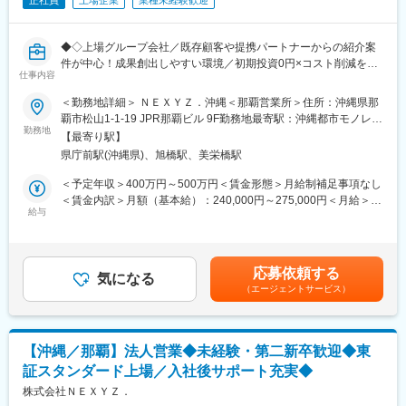
正社員
上場企業
業種未経験歓迎
◆◇上場グループ会社／既存顧客や提携パートナーからの紹介案
件が中心！成果創出しやすい環境／初期投資0円×コスト削減を実
仕事内容
現する『ネクシーズZERO』／決裁者への提案を通じて営業力を
さらに高められる◇◆
＜勤務地詳細＞ ＮＥＸＹＺ．沖縄＜那覇営業所＞住所：沖縄県那
覇市松山1-1-19 JPR那覇ビル 9F勤務地最寄駅：沖縄都市モノレー
これまでの営業経験を活かし、初期投資0円で最新設備を導入でき
勤務地
ル線／県庁前駅受動喫煙対策：屋内喫煙可能場所あり変更の範
【最寄り駅】
る『ネクシーズZERO』の法人営業として、企業のコスト削減・
囲：会社の定める事業所
県庁前駅(沖縄県)、旭橋駅、美栄橋駅
環境課題解決に向けた提案をお任せします。
＜予定年収＞400万円～500万円＜賃金形態＞月給制補足事項なし
■業務の流れ：
＜賃金内訳＞月額（基本給）：240,000円～275,000円＜月給＞
1）既存顧客や地銀経由でお客様をご紹介いただく
給与
240,000円～275,000円＜昇給有無＞有＜残業手当＞有＜給与補足
2）アポイント先への訪問（課題に対してのヒアリング、提案）
＞■昇給あり■入社時のモデル年収：・月額24万円＋想定残業代＋
3）実地調査・お見積もり
賞与＝3,791,100円・月額25.5万円＋想定残業代＋賞与＝
4）施工のスケジュール調整、実施
4,005,600円・月額27.5万円＋想定残業代＋賞与＝4,291,500円※
応募依頼する
5）設置と納品
気になる
上記に想定インセンティブを含め400～500万円想定となります。
（エージェントサービス）
6）導入後のアフターサポート
賃金はあくまでも目安の金額であり、選考を通じて上下する可能
※営業を3～5名のグループで行います。
性があります。月給(月額)は固定手当を含めた表記です。
※研修中は、営業先に上司と訪問します。
【沖縄／那覇】法人営業◆未経験・第二新卒歓迎◆東
◆商材『ネクシーズZERO』とは・・・
証スタンダード上場／入社後サポート充実◆
LED照明、業務用空調設備、業務用冷蔵庫など最新の省エネ設備
を初期投資オールゼロで提供するサービスです。
株式会社ＮＥＸＹＺ．