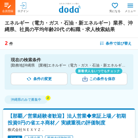
会員登録
ログイン
気になる
メニュー
エネルギー（電力・ガス・石油・新エネルギー）業界、沖
縄県、社員の平均年齢20代
の転職・求人検索結果
2
条件で並び替え
件
現在の検索条件
[勤務地]沖縄県 [業種]エネルギー（電力・ガス・石油・新エネルギー）業界 [詳細条件](社員の平均年齢)20代
新着求人をいつでもチェック
条件の変更
この条件を保存
沖縄県
のみで募集中
【那覇／営業経験者歓迎】法人営業◆東証上場／初期
投資0円の省エネ商材／ 実績重視の評価制度
株式会社ＮＥＸＹＺ．