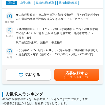
物件規模は様々ですが、工事費を含む初期投資が数十万円から数
正社員
上場企業
職種未経験歓迎
業種未経験歓迎
千万円にのぼることがあり、この高額なコストが普及の大きな障
壁でした。
「ネクシーズZERO」は、金融機関や多様な製品を扱うメーカー
◆◇未経験歓迎・第二新卒歓迎／初期投資0円！月々の固定料金の
と提携し、設備導入の障壁と環境問題を一気に解決する新たな仕
みで最新の業務用設備を導入できるサービス『ネクシーズ
組みです。
仕事内容
ZERO』の営業職を募集／まずは商品理解からスタート／経営者
視点が身につく◇◆
＜勤務地詳細＞ ＮＥＸＹＺ．沖縄＜那覇本社＞住所：沖縄県那覇
■研修について：
市松山1-1-19 JPR那覇ビル 9F勤務地最寄駅：沖縄都市モノレール
商品、設備についての研修動画の視聴から始めて頂き、自分のア
初期投資0円・月々の固定料金のみで最新の業務用設備を導入でき
勤務地
線／県庁前駅受動喫煙対策：屋内喫煙可能場所あり変更の範囲：
ポイント先に行く際は上司が同行します。個々人の業務習得状況
【最寄り駅】
るサービス『ネクシーズZERO』を展開する当社の法人営業職と
会社の定める事業所
に合わせて、2ヶ月程度で独り立ち可能です。
県庁前駅(沖縄県)、旭橋駅、美栄橋駅
して、電気代やCO2排出量削減が可能なLEDや空調などのご提案
を担って頂きます。
＜予定年収＞350万円～450万円＜賃金形態＞月給制補足事項なし
■同ポジションの魅力：
＜賃金内訳＞月額（基本給）：225,000円＜月給＞225,000円＜昇
◎ “売る営業”から“経営課題を解決する営業”へ
■業務の流れ：
給与
給有無＞有＜残業手当＞有＜給与補足＞※年齢・能力を考慮の上、
→単なる商材提案ではなく、コスト削減・投資判断に踏み込む経
1）代理店と連携し、新規アポイントを獲得
決定します。■昇給：あり（人事考課による）■賞与：あり（実
験が積める
2）アポイント先への訪問（課題に対してのヒアリング、提案）
績：年2回 ※業績に応じる）■入社時のモデル年収：29歳
◎ 高単価×意思決定者への直接提案で市場価値UP
3）実地調査・お見積もり
8,306,674円（インセンティブ3,276,210円/年4回の合計を含む）
→数十万～数千万円規模の提案を通じて、営業としてのレベルが
応募依頼する
4）施工のスケジュール調整
気になる
賃金はあくまでも目安の金額であり、選考を通じて上下する可能
一段上がる
（エージェントサービス）
5）設置と納品
性があります。月給(月額)は固定手当を含めた表記です。
◎社長や役員クラスへの提案(BtoB)が中心、質の高い商談に集中
6）導入後のアフターサポート
できる
※営業を3～5名のグループで行います。
→既存顧客や提携パートナーからの紹介が80％を超えているのが
※研修中は、営業先に上司と訪問します。
サービスの特徴
人気求人ランキング
◎ 成果は年4回インセンティブで還元
dodaに掲載中の求人を、応募数順にランキング形式でご紹介します。
◆商材『ネクシーズZERO』とは・・・
→実績に応じて年収アップを実現しやすい評価制度
※応募数が同数の場合は、新着順に表示しています。
LED照明、業務用空調設備、業務用冷蔵庫など最新の省エネ設備