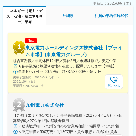
を初期投資オールゼロで提供するサービスです。
更新日：
2026/8/6（木）
変更の範囲：会社の定める業務
物件規模は様々ですが、工事費を含む初期投資が数十万円から数
エネルギー（電力・ガ
千万円にのぼることがあり、この高額なコストが普及の大きな障
沖縄県
社員の平均年齢20代
ス・石油・新エネルギ
壁でした。
ー）業界
「ネクシーズZERO」は、金融機関や多様な製品を扱うメーカー
と提携し、設備導入の障壁と環境問題を一気に解決する新たな仕
組みです。
New
■研修について：
東京電力ホールディングス株式会社【プライ
商品、設備についての研修動画の視聴から始めて頂き、自分のア
ム市場】(東京電力グループ)
ポイント先に行く際は上司が同行します。個々人の業務習得状況
総合事務職／年間休日124日／完休2日／未経験歓迎／安定企業
に合わせて、2ヶ月ほどで独り立ち可能です。
★各事業所に希望や適性を考慮し、配属いたします【本社】東京都千代田区内幸町1丁目1番3号※屋内原則禁煙（喫煙専用室設置あり）
年俸400万円～600万円※月額33万3,000円～50万円
■やりがい：
掲載予定期間：
2026/8/3（月）
〜
ゼロから新規獲得することは少なく、銀行や大手保険会社からの
2026/10/4（日）
ご紹介になります。提案先は経営者や責任者など決裁者が多いた
気になる
更新日：
2026/8/4（火）
め、打合せを通して経営者視点で物事を捉えることができ、社会
人として成長にもつながります。
＊インセンティブ制度：個人やチームの売上に応じて年4回支給さ
九州電力株式会社
れます。年齢や性別に関係なく、能力・実績・努力に基づいてチ
ャレンジできる仕組みです。
【九州（エリア指定なし）】事務系職職種（2027／4／1入社）※応
募締切9／27◇年1回の経験者採用
■キャリアパス：
＜勤務地詳細1＞九州管内の各営業所住所：福岡県（北九州/福岡地区）、佐賀県、長崎県、大分県、熊本県、宮崎県、鹿児島県 受動喫煙対策：屋内全面禁煙＜勤務地詳細2＞東京支社住所：東京都千代田区有楽町１-７-１ 有楽町電気ビルヂング北館７階勤務地最寄駅：京浜東北線／有楽町駅受動喫煙対策：屋内全面禁煙変更の範囲：会社の定める事業所（リモートワーク含む）
NEXYZ.グループは、志と情熱を持つ人物にチャンスを与える人事
＜予定年収＞500万円～1,120万円＜賃金形態＞月給制＜賃金内訳＞月額（基本給）：200,000円～450,000円＜月給＞200,000円～450,000円＜昇給有無＞有＜残業手当＞有＜給与補足＞■賞与：年２回（6月、12月）、昇進：能力主義に基づく昇進管理※モデル年収（前年度実績に基づいて算出（時間外20時間程度/月 想定、賞与込み、扶養手当、その他手当含まず））：・33歳・主任クラス 年収：700～760 万円程度・41歳・副長クラス 年収：1,030～1,120 万円程度賃金はあくまでも目安の金額であり、選考を通じて上下する可能性があります。月給(月額)は固定手当を含めた表記です。
制度を採用し、全国主要都市に拠点を設置。20代から営業所長や