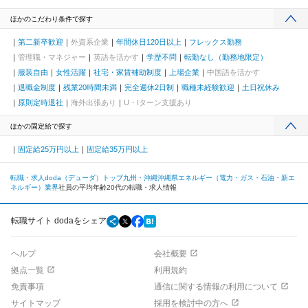
ほかのこだわり条件で探す
第二新卒歓迎
外資系企業
年間休日120日以上
フレックス勤務
管理職・マネジャー
英語を活かす
学歴不問
転勤なし（勤務地限定）
服装自由
女性活躍
社宅・家賃補助制度
上場企業
中国語を活かす
退職金制度
残業20時間未満
完全週休2日制
職種未経験歓迎
土日祝休み
原則定時退社
海外出張あり
U・Iターン支援あり
ほかの固定給で探す
固定給25万円以上
固定給35万円以上
転職・求人doda（デューダ）トップ
九州・沖縄
沖縄県
エネルギー（電力・ガス・石油・新エ
ネルギー）業界
社員の平均年齢20代の転職・求人情報
転職サイト dodaをシェア
ヘルプ
会社概要
拠点一覧
利用規約
免責事項
通信に関する情報の利用について
サイトマップ
採用を検討中の方へ