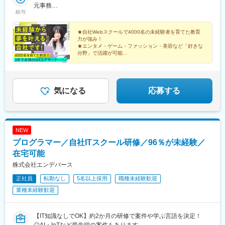
【大阪支社】大阪府大阪市中央区久太郎町4-2-15 5F☆2025年1月
元事務
伊勢佐木長者町駅、井の頭公園駅、多摩センター駅、船橋駅、京
給与
オープン！＜アクセス＞・大阪メトロ御堂筋線「本町駅」より徒
★700万円／29歳／5年目／元ヘルプデスク★800万円／31歳／6
成立石駅、東銀座駅、九段下駅、恵比寿駅、神谷町駅、五反田
歩1分・大阪メトロ中央線「堺筋本町駅」より徒歩8分・大阪メト
年目／元営業
駅、虎ノ門ヒルズ駅、護国寺駅、光が丘駅、新小岩駅、高井戸
ロ御堂筋線「心斎橋駅」より徒歩10分■横浜支社神奈川県横浜市
★自社Webスクールで4000名の未経験者を育てた教育
駅、国府台駅、桜新町駅、三越前駅、新川崎駅、芝公園駅、渋谷
力が強み！
港北区新横浜2丁目5-2☆2025年10月オープン！＜アクセス＞・
駅、勝どき駅、中目黒駅、小伝馬町駅、新丸子駅、新橋駅、大久
★エンタメ・ゲーム・ファッション・美容など「好きな
JR各線、横浜市営地下鉄「新横浜駅」より徒歩5分以内※希望や通
保駅(東京都)、成増駅、高島平駅、西武新宿駅、表参道駅、芦花公
分野」で活躍が可能
いやすさなどを考慮して決定します。※転居を伴う転勤なし※U・I
★次の飛躍に向けて７月から新社名に！西麻布の新本社
園駅、千葉ニュータウン中央駅、川崎駅、参宮橋駅、立会川駅、
もオープン！
ターン歓迎
大宮駅(埼玉県)、大崎駅、大手町駅(東京都)、新大塚駅、朝霞駅、
★リモート・フルリモート勤務もあり★副業もOK
町田駅、調布駅、天王洲アイル駅、天王町駅、浅草駅(ＴＸ)、向原
駅(東京都)、東陽町駅、藤沢駅、南砂町駅、南与野駅、二子玉川
気になる
応募する
駅、有楽町駅、日本橋駅(東京都)、柏駅、八王子駅、麹町駅、青山
一丁目駅、高輪台駅、芝浦ふ頭駅、保土ケ谷駅、豊田駅、千駄ケ
谷駅、北府中駅、本郷三丁目駅、木場駅(東京都)、用賀駅、立川北
駅、流通センター駅、赤坂駅(東京都)、両国駅(都営線)、六本木
NEW
駅、池袋駅、赤坂見附駅、横浜駅、品川駅、新宿駅、湘南台駅、
プログラマー／自社ITスクール研修／96％が未経験／
立場駅、下飯田駅、中田駅(神奈川県)、戸塚駅、舞岡駅、上永谷
駅、港南中央駅、上大岡駅、弘明寺駅(横浜市営)、蒔田駅、吉野町
在宅可能
駅、阪東橋駅、関内駅、戸部駅、反町駅、三ツ沢上町駅、片倉町
株式会社エンデバース
駅、岸根公園駅、北新横浜駅、新羽駅、仲町台駅、中川駅(神奈川
正社員
転勤なし
5名以上採用
職種未経験歓迎
県)、あざみ野駅、中山駅(神奈川県)、川和町駅、都筑ふれあいの
丘駅、北山田駅(神奈川県)、東山田駅、高田駅(神奈川県)、日吉本
業種未経験歓迎
町駅、日吉駅(神奈川県)、長田駅(大阪府)、中津駅(大阪府・阪急
線)、なんば駅(地下鉄)、大物駅、京都駅、安治川口駅、森ノ宮
駅、北新地駅、三ノ宮駅、淀屋橋駅、京橋駅(大阪府)、大阪ビジネ
【IT知識なしでOK】約2か月の研修で案件や学ぶ言語を決定！
スパーク駅、梅田駅(地下鉄)、東梅田駅、渡辺橋駅、関目高殿駅、
◎AI・IoTなど最先端の案件もあります