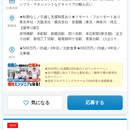
住吉駅(東京都)、南砂町駅、辰巳駅、新木場駅、東雲駅(東京都)、
ンフラ・マネジメントなどキャリアの幅も広い
仕事内容
潮見駅、越中島駅、東大島駅、大森駅(東京都)、大森町駅、平和島
駅、京急蒲田駅、糀谷駅、羽田空港第１・第２ターミナル駅(京
★転勤なし／引越し支援制度あり★リモート・フルリモートあり
急)、羽田空港第３ターミナル駅(京急)、洗足池駅、雪が谷大塚
東京本社・大阪支社・横浜支社・首都圏（東京・神奈川・埼玉・
駅、池上駅、用賀駅、桜新町駅、経堂駅、成城学園前駅、祖師ケ
勤務地
千葉）の各プロジェクト先のいずれかに勤務【本社】東京都港区
【最寄り駅】
谷大蔵駅、駒沢大学駅、千歳烏山駅、明大前駅、下高井戸駅、豪
三田1-4-1 住友不動産麻布十番ビル 4F☆2026年7月に移転したば
赤羽橋駅、本町駅、新横浜駅、四ツ谷駅、末広町駅(東京都)、足立
徳寺駅、大塚駅(東京都)、巣鴨駅、駒込駅、要町駅、東池袋駅、雑
かりのオシャレな新オフィスです！＜アクセス＞・都営地下鉄大
小台駅、新宿三丁目駅、都電雑司ケ谷駅、青葉台駅、ひばりケ丘
司が谷駅、西巣鴨駅、北池袋駅、椎名町駅、千川駅、練馬駅、石
江戸線「赤羽橋駅」より徒歩3分・都営地下鉄大江戸線「麻布十番
駅(東京都)、浦和駅、弘明寺駅(京急線)、国会議事堂前駅、新高島
神井公園駅、大泉学園駅、光が丘駅、江古田駅、桜台駅(東京都)、
駅」より徒歩6分・都営地下鉄三田線「芝公園駅」より徒歩9分
★500万円／26歳／3年目／元飲食業★650万円／28歳／4年目／
駅、下永谷駅、霞ケ関駅(東京都)、梶が谷駅、蒲田駅、茅場町駅、
武蔵関駅、上石神井駅、中村橋駅、富士見台駅、綾瀬駅、西新井
【大阪支社】大阪府大阪市中央区久太郎町4-2-15 5F☆2025年1月
元事務
伊勢佐木長者町駅、井の頭公園駅、多摩センター駅、船橋駅、京
駅、竹ノ塚駅、梅島駅、五反野駅、青井駅、六町駅、舎人駅、舎
給与
オープン！＜アクセス＞・大阪メトロ御堂筋線「本町駅」より徒
★700万円／29歳／5年目／元ヘルプデスク★800万円／31歳／6
成立石駅、東銀座駅、九段下駅、恵比寿駅、神谷町駅、五反田
人公園駅、谷在家駅、金町駅(東京都)、新小岩駅、亀有駅、青砥
歩1分・大阪メトロ中央線「堺筋本町駅」より徒歩8分・大阪メト
年目／元営業
駅、虎ノ門ヒルズ駅、護国寺駅、光が丘駅、新小岩駅、高井戸
駅、京成立石駅、柴又駅、お花茶屋駅、堀切菖蒲園駅、京成高砂
ロ御堂筋線「心斎橋駅」より徒歩10分■横浜支社神奈川県横浜市
★2030年に社員数1000名のメガベンチャーへ！
駅、国府台駅、桜新町駅、三越前駅、新川崎駅、芝公園駅、渋谷
駅、四ツ木駅、瑞江駅、一之江駅、船堀駅、篠崎駅、平井駅(東京
★次の飛躍に向け７月から新社名に！麻布十番の新本社
港北区新横浜2丁目5-2☆2025年10月オープン！＜アクセス＞・
駅、勝どき駅、中目黒駅、小伝馬町駅、新丸子駅、新橋駅、大久
都)、葛西臨海公園駅、南行徳駅、行徳駅、妙典駅、浦安駅(千葉
もオープン！
JR各線、横浜市営地下鉄「新横浜駅」より徒歩5分以内※希望や通
保駅(東京都)、成増駅、高島平駅、西武新宿駅、表参道駅、芦花公
★自社プログラミングスクールで4000名の未経験者を
県)、新浦安駅、舞浜駅、市川塩浜駅、本千葉駅、蘇我駅、鎌取
いやすさなどを考慮して決定します。※転居を伴う転勤なし※U・I
育てた育成力
園駅、千葉ニュータウン中央駅、川崎駅、参宮橋駅、立会川駅、
駅、土気駅、五井駅、姉ケ崎駅、上尾駅、桶川駅、鴻巣駅、熊谷
★3年かけて一人前に育成する方針
ターン歓迎
大宮駅(埼玉県)、大崎駅、大手町駅(東京都)、新大塚駅、朝霞駅、
駅、東松山駅、坂戸駅(埼玉県)、若葉駅、鶴ケ島駅、入間市駅、狭
★リモート・フルリモート勤務もOK
町田駅、調布駅、天王洲アイル駅、天王町駅、浅草駅(ＴＸ)、向原
山市駅、飯能駅、東飯能駅、久喜駅、加須駅、羽生駅、行田駅、
駅(東京都)、東陽町駅、藤沢駅、南砂町駅、南与野駅、二子玉川
気になる
応募する
深谷駅、本庄駅、北上尾駅、与野駅、与野本町駅、北与野駅、中
駅、有楽町駅、日本橋駅(東京都)、柏駅、八王子駅、麹町駅、青山
浦和駅、武蔵浦和駅、北浦和駅、さいたま新都心駅、東大宮駅、
一丁目駅、高輪台駅、芝浦ふ頭駅、保土ケ谷駅、豊田駅、千駄ケ
土呂駅、宮原駅、西大宮駅、新百合ケ丘駅、百合ケ丘駅、登戸
谷駅、北府中駅、本郷三丁目駅、木場駅(東京都)、用賀駅、立川北
駅、向ケ丘遊園駅、溝の口駅、高津駅(神奈川県)、鷺沼駅、宮前平
駅、流通センター駅、赤坂駅(東京都)、両国駅(都営線)、六本木
駅、たまプラーザ駅、あざみ野駅、青葉台駅、長津田駅、中山駅
NEW
駅、池袋駅、赤坂見附駅、横浜駅、品川駅、新宿駅、湘南台駅、
(神奈川県)、鴨居駅、菊名駅、大倉山駅(神奈川県)、綱島駅、日吉