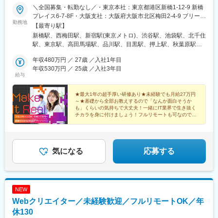
＼全国募集・転勤なし／・東京本社：東京都港区新橋1-12-9 新橋
プレイス6-7-8F・大阪支社：大阪府大阪市北区梅田2-4-9 ブリーゼ
勤務地
タワー1-2F・他各地のプロジェクト先※勤務地は希望を最大限考慮
【最寄り駅】
して決定します。※転勤なし、Uターン・Iターン歓迎※実務経験者
新橋駅、西梅田駅、新宿駅(東京メトロ)、渋谷駅、池袋駅、北千住
（即戦力枠）の方は、フルリモート（完全在宅勤務）OKです。
駅、東京駅、高田馬場駅、品川駅、目黒駅、押上駅、秋葉原駅、
【アクセス】・東京本社各線「新橋駅」より徒歩1分都営地下鉄三
蒲田駅、上野駅、代々木上原駅、町田駅、綾瀬駅、大手町駅(東京
田線「内幸町駅」より徒歩5分ゆりかもめ「汐留駅」より徒歩7
年収480万円 ／ 27歳 ／入社1年目
都)、中野駅(東京都)、大門駅(東京都)、有楽町駅、吉祥寺駅、西日
分・大阪支社JR各線「大阪駅」「梅田駅」より徒歩6分
年収530万円 ／ 25歳 ／入社3年目
暮里駅(舎人ライナー)、五反田駅、田町駅(東京都)、中目黒駅、日
給与
OsakaMetro四つ橋線「西梅田駅」より徒歩3分JR東西線・学研都
暮里駅(舎人ライナー)、大崎駅、恵比寿駅、大井町駅、泉岳寺駅、
市線「北新地駅」より徒歩3分
神保町駅、国分寺駅、立川駅、飯田橋駅、市ケ谷駅、小竹向原
★最大1年の超手厚い研修あり★未経験でも月給27万円
駅、錦糸町駅、二子玉川駅、四ツ谷駅、自由が丘駅、新木場駅、
～★基礎から全部お教えするので「なんか面白そうか
森下駅(東京都)、九段下駅、三軒茶屋駅、荻窪駅、春日駅(東京
も」くらいの気持ちで大丈夫！一緒にIT業界で生き抜く
都)、日本橋駅(東京都)、下北沢駅、神田駅(東京都)、西葛西駅、葛
チカラを身に付けましょう！フルリモートも可なので、
場所を選ばずフリーランスのように自由に働けます♪
西駅、天王洲アイル駅、豊洲駅、門前仲町駅、東陽町駅、原宿
駅、代々木駅、代官山駅、都庁前駅、新大久保駅、成城学園前
駅、六本木駅、麻布十番駅、赤坂駅(東京都)、虎ノ門駅、白金台
駅、人形町駅、銀座駅、勝どき駅、石神井公園駅、光が丘駅、目
気になる
応募する
白駅、横浜駅、武蔵小杉駅、日吉駅(神奈川県)、溝の口駅、川崎
駅、藤沢駅、長津田駅、新横浜駅、登戸駅、戸塚駅、海老名駅(相
鉄・小田急)、大和駅(神奈川県)、菊名駅、大船駅、橋本駅(神奈川
県)、上大岡駅、中央林間駅、あざみ野駅、桜木町駅、センター南
NEW
駅、大宮駅(埼玉県)、南浦和駅、浦和駅、武蔵浦和駅、さいたま新
Webクリエイター／未経験歓迎／フルリモートOK／年
都心駅、岩槻駅、与野駅、上尾駅、桶川駅、蓮田駅、久喜駅、鴻
巣駅、行田市駅、加須駅、羽生駅、朝霞台駅、北朝霞駅、熊谷
休130