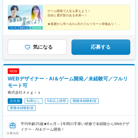
務・ハイブリッドワークはプロジェクトによって異なります。
宅手当2万円を含みます。※残業代は全額支給※試用期間6ヵ月あり
（期間中は月給23万円以上で、その他の待遇に変更なし）☆経験
がある方は、現職・前職給与を考慮します。☆明確な評価制度あ
ゲーム開発で人生も変えよう！
自由と選択肢のある未来へ！
り。個人の頑張りに応じて評価します。【年収アップイメージ】
年収450万円（未経験入社2年目）年収590万円（未経験入社3年
★基礎から学べる3ヵ月のフルリモート研修あり！
目）年収770万円（未経験入社5年目）
★定番ゲームから先端技術まで多彩なプロジェクトあ
り！
★平均年齢26歳の仲間と市場価値をアップ！
★土日祝休み、年休125日でオフも充実♪
気になる
応募する
NEW
WEBデザイナー・AI＆ゲーム開発／未経験可／フルリ
モート可
株式会社Ａｅｇｉｓ
正社員
転勤なし
5名以上採用
職種未経験歓迎
業種未経験歓迎
平均年齢25歳★6ヵ月～1年間の手厚い研修で未経験からWebデザ
イナー・AI＆ゲーム開発！
仕事内容