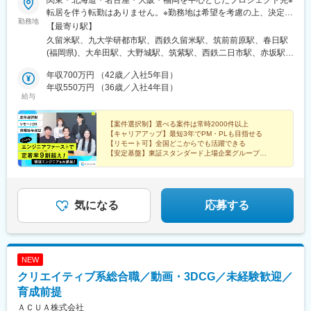
転居を伴う転勤はありません。※勤務地は希望を考慮の上、決定い
勤務地
たします。【本社】東京都渋谷区渋谷2-22-3 渋谷東口ビル3階＜
【最寄り駅】
アクセス＞JR・私鉄・メトロ各線「渋谷駅」より徒歩3分＼
久留米駅、九大学研都市駅、西鉄久留米駅、筑前前原駅、春日駅
POINT. ／当社は全国どこからでも受け入れ可能！都心にシェアハ
(福岡県)、大牟田駅、大野城駅、筑紫駅、西鉄二日市駅、赤坂駅
ウス（社宅）も完備しています◎
(福岡県)、天神駅、名島駅、博多南駅、東比恵駅、中洲川端駅、博
年収700万円 （42歳／入社5年目）
多駅、九州工大前駅、下曽根駅、旦過駅、小倉駅(福岡県)、今池駅
年収550万円 （36歳／入社4年目）
(福岡県)、スペースワールド駅、ささしまライブ駅、三河安城駅、
給与
南安城駅、尾張一宮駅、国府宮駅、岡崎駅、東岡崎駅、蒲郡駅、
刈谷駅、刈谷市駅、岩倉駅(愛知県)、犬山駅、高蔵寺駅、勝川駅、
【案件選択制】選べる案件は常時2000件以上
春日井駅(中央本線)、小牧駅、西尾駅、大府駅、長久手古戦場駅、
【キャリアアップ】最短3年でPM・PLも目指せる
杁ケ池公園駅、太田川駅、赤池駅(愛知県)、豊橋駅、浄水駅、新豊
【リモート可】全国どこからでも活躍できる
田駅、豊田市駅、平戸橋駅、豊明駅、いりなか駅、荒畑駅、桜山
【安定基盤】東証スタンダード上場企業グループ
【働き方】年休120日以上／残業月平均8h／月給35万円
駅、熱田駅、東枇杷島駅、覚王山駅、今池駅(愛知県)、星ケ丘駅
～
(愛知県)、千種駅、池下駅、本山駅(愛知県)、名古屋大学駅、矢場
町駅、丸の内駅(愛知県)、伏見駅(愛知県)、金山駅(愛知県)、大須
観音駅、鶴舞駅、栄駅(愛知県)、名古屋駅、八田駅(関西本線)、国
気になる
応募する
際センター駅、塩釜口駅、原駅(愛知県)、平針駅、新栄町駅(愛知
県)、森下駅(愛知県)、矢田駅(愛知県)、神宮前駅、上飯田駅、一社
駅、上社駅、藤が丘駅(愛知県)、神沢駅、徳重駅、鳴海駅、古市駅
(大阪府)、茨木駅、河内長野駅、貝塚駅(大阪府)、岸和田駅、高石
NEW
駅、高槻駅、尾崎駅、堺東駅、なかもず駅、太子橋今市駅、寝屋
クリエイティブ系総合職／動画・3DCG／未経験歓迎／
川市駅、吹田駅(東海道本線)、江坂駅、千里丘駅、泉大津駅、樽井
駅、大阪狭山市駅、阿倍野駅(阪堺線)、西九条駅、鴫野駅、心斎橋
育成前提
駅、堺筋本町駅、天満橋駅、なんば駅(地下鉄)、淀屋橋駅、天王寺
ＡＣＵＡ株式会社