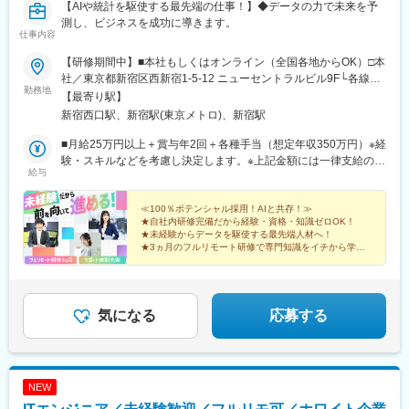
【AIや統計を駆使する最先端の仕事！】◆データの力で未来を予
測し、ビジネスを成功に導きます。
仕事内容
【研修期間中】■本社もしくはオンライン（全国各地からOK）□本
社／東京都新宿区西新宿1-5-12 ニューセントラルビル9F└各線
勤務地
「新宿」駅より徒歩3分└都営大江戸線「新宿西口」駅より徒歩2
【最寄り駅】
分【研修終了後】■東京23区を中心とした全国各地のITプロジェク
新宿西口駅、新宿駅(東京メトロ)、新宿駅
ト先※勤務地は希望を考慮します。※転居を伴う転勤はありませ
ん。※すべて徒歩10分以内の駅チカオフィスです。※フルリモー
■月給25万円以上＋賞与年2回＋各種手当（想定年収350万円）※経
ト・在宅勤務はプロジェクトによって異なります。
験・スキルなどを考慮し決定します。※上記金額には一律支給の住
給与
宅手当2万円を含みます。※残業代は全額支給※試用期間6ヵ月あり
（期間中は月給23万円以上で、その他の待遇に変更なし）☆経験
がある方は、現職・前職給与を考慮します。☆明確な評価制度あ
≪100％ポテンシャル採用！AIと共存！≫
★自社内研修完備だから経験・資格・知識ゼロOK！
り。個人の頑張りに応じて評価します。【年収例】年収350万円
★未経験からデータを駆使する最先端人材へ！
（経験0年）年収450万円（経験1年）年収750万円（経験2年）年
★3ヵ月のフルリモート研修で専門知識をイチから学べ
収1100万円（経験5年）
る！
★土日祝休み、年休125日／プライベートも大切にでき
る♪
気になる
応募する
NEW