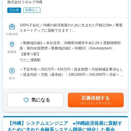
豊富にあります。
株式会社リボルブ沖縄
◎プライム案件が70％以上を占めるため上流工程且つ大規模案件
正社員
転勤なし
に携わることができます。
◎上流工程且つ大規模案件が豊富にあり、ポジションも豊富であ
ることから社員一人一人の希望に合わせたキャリア構築が可能で
100%子会社／沖縄の経済発展のために生まれたIT独立SIer／事業
す。
スタートアップに貢献できます！
仕事内容
■業務内容：
■当社の魅力：
親会社であるリボルブ・シスの主要顧客である、金融系（生保、
＜勤務地詳細1＞本社住所：沖縄県沖縄市中央2-28-1 受動喫煙対
沖縄県は「情報通信産業支援制度」のもと、人材育成支援など情
損保、共済、銀行）のシステム開発プロジェクトに参画して頂
策：屋内全面禁煙＜勤務地詳細2＞沖縄DC（Development
報通信産業の育成に積極的な施策が行われております。当社は地
き、内部設計から製造（プログラミング）、テスト工程（テスト
勤務地
Center）住所：沖縄市美里6丁目1-36 クレアレーベン美里5階、6
元沖縄の活気あふれる人材とともに地域経済の発展に貢献すべく
【最寄り駅】
計画、ケース設計、実施検証）までの作業を行っていただきま
階受動喫煙対策：屋内全面禁煙
設立されました。スタートアップの段階ではございますが、これ
てだこ浦西駅
す。
から事業発展に貢献することができる創業期メンバーとして活躍
その後、業務知識やシステム環境（開発手法など）、開発プロセ
＜予定年収＞350万円～430万円＜賃金形態＞月給制補足事項なし
することができます。
スを理解し、スキルを向上させることで保守開発に対して外部設
＜賃金内訳＞月額（基本給）：190,000円～240,000円＜月給＞
リボルブ・シスが長年の経験と実績から蓄積してきた業務知識や
計など上流工程へ参画していただきます。
給与
190,000円～240,000円＜昇給有無＞有＜残業手当＞有＜給与補足
開発ノウハウ、そこで築いたお客さまとの信頼関係を継承し、当
また、エンジニアの領域に留まらず、将来的にはプロジェクトリ
＞※予定年収はあくまでも目安の金額であり、選考を通じて上下す
社は金融機関における幅広い業務に関するシステム開発を行いま
ーダーといったマネジメントの領域を担当することも可能です。
る可能性があります。賞与：6月・12月※業績次第で決算賞与があ
す。リボルブ・シスの主要開発拠点として新規開発から長期保守
何よりも業務と併せて、同社事業の創業期メンバーとして、事業
ります。賃金はあくまでも目安の金額であり、選考を通じて上下
開発まで、そして当社が得意とする大規模開発案件においても高
応募依頼する
拡大にも携われます。他社では味わうことができない、創業メン
気になる
する可能性があります。月給(月額)は固定手当を含めた表記です。
品質なシステムを提供します。また、従来の開発領域に留まら
（エージェントサービス）
バーとして、ご活躍いただけます！
ず、デジタルイノベーションを支えるIoTやAIを中心としたデジタ
本社エントランスは、シンプルな社名ロゴデザインや、エントラ
ルテクノロジーに対しても積極的に取組み、一般的なニアショア
ンスの波を模した壁などは同社社長自らデザインされておりま
開発拠点との差別化を図り、高付加価値なサービスを提供しま
す。新しく、きれいなオフィスで働くことも実現できます。
す。
【沖縄】システムエンジニア ※沖縄経済発展に貢献す
■同社の魅力：
るために生れた金融系システム開発に特化した新会
沖縄県は「情報通信産業支援制度」のもと、人材育成支援など情