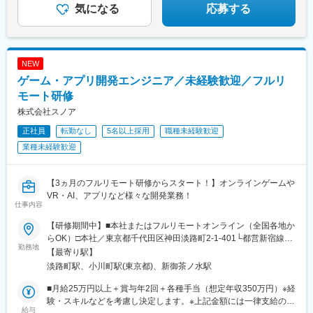
気になる
応募する
NEW
ゲーム・アプリ開発エンジニア／未経験歓迎／フルリ
モート研修
株式会社スノア
正社員
転勤なし
5名以上採用
職種未経験歓迎
業種未経験歓迎
【3ヵ月のフルリモート研修からスタート！】オンラインゲームや
VR・AI、アプリなど様々な開発業務！
仕事内容
【研修期間中】■本社またはフルリモートオンライン（全国各地か
らOK）□本社／東京都千代田区神田淡路町2-1-401└都営新宿線
勤務地
「小川町駅」より徒歩1分└東京メトロ丸ノ内線「淡路町駅」より
【最寄り駅】
徒歩2分└東京メトロ千代田線「新御茶ノ水駅」より徒歩3【研修
淡路町駅、小川町駅(東京都)、新御茶ノ水駅
終了後】□東京23区を中心とした全国各地のプロジェクト先※勤務
地は希望を考慮します。※転居を伴う転勤はありません。※すべて
■月給25万円以上＋賞与年2回＋各種手当（想定年収350万円）※経
徒歩10分以内の駅チカオフィスです。※フルリモート・在宅勤
験・スキルなどを考慮し決定します。※上記金額には一律支給の住
給与