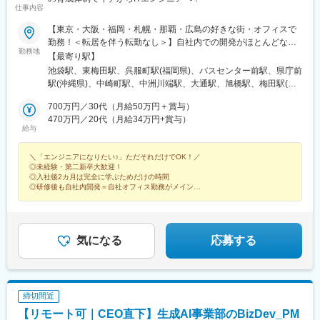
仕事内容
【東京・大阪・福岡・札幌・那覇・広島の好きな街・オフィスで
勤務！＜転居を伴う転勤なし＞】自社内での開発がほとんどなの
勤務地
で、基本的には自社オフィスでの勤務になります。◎U・I・Jター
【最寄り駅】
ン歓迎！■東京本社東京都豊島区池袋2-36-1 INFINITY
池袋駅、東梅田駅、呉服町駅(福岡県)、バスセンター前駅、県庁前
IKEBUKURO 5階■大阪支店大阪府大阪市北区堂山町1-5 三共梅田
駅(沖縄県)、中崎町駅、中洲川端駅、大通駅、旭橋駅、梅田駅(地
ビル 5階■福岡支店福岡県福岡市博多区店屋町6-25 オクターブ店
下鉄)、祇園駅(福岡県)、狸小路駅、美栄橋駅
屋町ビル 4F■札幌支店北海道札幌市中央区南二条東2-8-1 大都ビル
700万円／30代（月給50万円＋賞与）
7F■那覇支店沖縄県那覇市松山1-1-14 那覇共同ビル 7F■広島支店
470万円／20代（月給34万円+賞与）
給与
＼11月開設予定／広島県広島市-------------≪キレイで居心地のい
い、自慢のオフィス！≫自社内開発がメインだからこそ、オフィ
＼「エンジニアになりたい♪」ただそれだけでOK！／
スの居心地良さにこだわっています。例えば、◆カフェスペース
◎未経験・第二新卒大歓迎！
◆フリードリンク◆お菓子・アイスコーナー◆集中ブース◆テレ
◎入社後2カ月は完全に学ぶためだけの時間
ビ・ソファ席・ダーツなど、広々としたフロアにさまざまな要素
◎研修後も自社内開発＝自社オフィス勤務がメイン
を詰め込みました。今後もさらに社員ファーストな空間づくりを
◎チームワーク・サポート体制バツグン
◎ゲームやドリンク・お菓子など100種以上
進めていきます！※受動喫煙対策あり：喫煙専用室設置
気になる
応募する
締切間近
【リモート可｜CEO直下】生成AI事業部のBizDev_PM