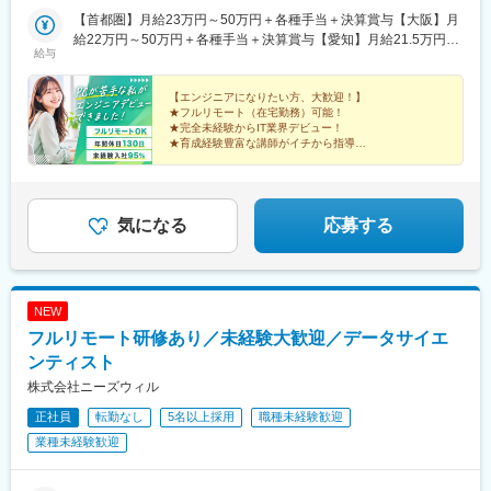
「新宿駅」より徒歩13分・京王線「初台駅」より徒歩5分【大阪
【首都圏】月給23万円～50万円＋各種手当＋決算賞与【大阪】月
支店】大阪府大阪市北区梅田1丁目12番12号 東京建物梅田ビル12
給22万円～50万円＋各種手当＋決算賞与【愛知】月給21.5万円～
給与
階・各線「梅田駅」より徒歩3分・各線「大阪駅」より徒歩3分・
50万円＋各種手当＋決算賞与【福岡・宮城】月給20万円～50万円
各線「東梅田駅」より徒歩1分・各線「西梅田駅」より徒歩3分
＋各種手当＋決算賞与【北海道・その他】月給19.5万円～50万円
【名古屋支店】愛知県名古屋市西区名駅二丁目27番8号 名古屋プ
＋各種手当＋決算賞与【即戦力枠】月給35万円～50万円＋各種手
【エンジニアになりたい方、大歓迎！】
★フルリモート（在宅勤務）可能！
ライムセントラルタワー3階・各線「名古屋駅」より徒歩8分・各
当＋決算賞与※経験・能力等を考慮の上、決定いたします。※試用
★完全未経験からIT業界デビュー！
線「国際センター駅」より徒歩10分
期間は6ヶ月です。条件の差異はありません。※固定残業代はあり
★育成経験豊富な講師がイチから指導
ません。残業代は別途支給です。【年収例】◆450万円／24歳・
★今年リリース！大好評の独自の学習ツールでスキル
UP
入社2年（月給35万円＋各種手当等）◆650万円／28歳・入社3年
→最近は元ネイリストがエンジニアとして現場デビュ
（月給42万円＋各種手当等）◆880万円／32歳・入社5年（月給
ー！
62万円＋各種手当等）
気になる
応募する
NEW
フルリモート研修あり／未経験大歓迎／データサイエ
ンティスト
株式会社ニーズウィル
正社員
転勤なし
5名以上採用
職種未経験歓迎
業種未経験歓迎