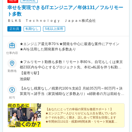
NEW
■業務詳細
幸せを実現できるITエンジニア／年休131／フルリモー
・競合分析やプロダクトの優位性検証、戦略立案
・プロジェクト計画（スコープ定義、WBS、スケジュール策定）
ト多数
・要件定義・詳細仕様整理、エンジニア／デザイナー／ビジネス
ＢＬＫＳ Ｔｅｃｈｎｏｌｏｇｙ Ｊａｐａｎ株式会社
部門との調整
正社員
転勤なし
5名以上採用
・進捗・課題・リスク・品質管理の推進
・リリース計画の策定・実行（PoC～本番リリース管理）
・営業・CS・マーケ・経営層など関係部署との連携
★エンジニア還元率70％★開発を中心に最適な案件にアサイン
・プロジェクト成果の効果検証、改善提案・プロセス最適化
★AIを活用した開発案件も多数あり
仕事内容
■プロダクト概要
当社はDMMチャットブーストCVというサービスを皮切りに一気
★フルリモート勤務も多数！リモート率80％。自宅もしくは東京
に拡大フェーズへと向かっており、複数のプロダクトを並行して
都23区内を中心とするプロジェクト先、本社※転居を伴う転勤は
勤務地
育てていく“第二創業期”に突入しました。新規事業のため詳細を求
ありません。＜本社＞東京都豊島区南池袋1-27-10 油木第一ビル
【最寄り駅】
人に記載することはできませんが、次の柱となる事業を作るべ
９階（アクセス）・JR・東京メトロ各線「池袋駅」東口より徒歩
池袋駅
く、蓄積してきたAIの知見をもとに、複数のAIエージェントが協
3分
調して高度な処理を行う「AIマルチエージェント」技術を用いた
【みなし残業なし／残業代100％支給】月給35万円～80万円＋決
新規事業開発を推進しています。代表やCTOと共に、企業の柱と
算賞与＋諸手当（家賃補助など多数あり）※経験者の方は前給を考
給与
なる事業を作りませんか？
慮し、前職月収から「5万円～20万円」ほどUP予定。半年～2年
ほどの経験者も大歓迎です！【エンジニア還元率は70％】◆単価
■組織構成
の70％を給与や手当などに還元し、収入面でもご満足いただける
【あなたにとっての幸福の実現を徹底サポート！】
★エンジニア一人ひとりがどんな人生を望んでいるの
CEO・CTO直下の新規事業部で、PjM3名、BizDev2名、AI R&D6
環境を整えています。【モデル年収例】★460万円/開発エンジニ
か？それを詳しく聴き、話し合って実現を目指します
名、開発12名、デザイナー1名で構成。
ア（Java / 詳細設計）★630万円/クラウドエンジニア（AWS / 設
★年間休日131日・残業8時間未満・リモート実施案件8
計）★800万円/開発エンジニア（Java / 要件定義）
割・フルリモートも多数
■業務の魅力
★前職からの給与UPを保証