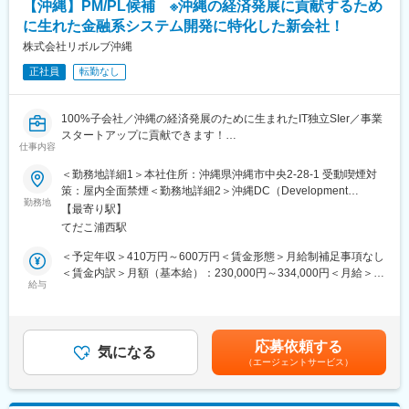
【沖縄】PM/PL候補 ※沖縄の経済発展に貢献するため
■同社の魅力：
に生れた金融系システム開発に特化した新会社！
沖縄県は「情報通信産業支援制度」のもと、人材育成支援など情
報通信産業の育成に積極的な施策が行われております。同社は地
株式会社リボルブ沖縄
元沖縄の活気あふれる人材とともに地域経済の発展に貢献すべく
正社員
転勤なし
設立されました。スタートアップの段階ではございますが、これ
から事業発展に貢献することができる創業期メンバーとして活躍
することができます。
100%子会社／沖縄の経済発展のために生まれたIT独立SIer／事業
お客さまが抱える課題に対し、地元沖縄の優秀な人材と共に考
スタートアップに貢献できます！
え、解決し、成長していくことを目標としています。リボルブ・
仕事内容
■業務内容：
シスが長年の経験と実績から蓄積してきた業務知識や開発ノウハ
プロジェクトマネージャーとして、親会社であるリボルブ・シス
＜勤務地詳細1＞本社住所：沖縄県沖縄市中央2-28-1 受動喫煙対
ウ、そこで築いたお客さまとの信頼関係を継承し、当社は金融機
の主要顧客である、金融系（生保、損保、共済、銀行）のシステ
策：屋内全面禁煙＜勤務地詳細2＞沖縄DC（Development
関における幅広い業務に関するシステム開発を行います。リボル
ム開発プロジェクトに参画して頂き、内部設計から製造（プログ
勤務地
Center）住所：沖縄市美里6丁目1-36 クレアレーベン美里5階、6
ブ・シスの主要開発拠点として新規開発から長期保守開発まで、
【最寄り駅】
ラミング）、テスト工程（テスト計画、ケース設計、実施検証）
階受動喫煙対策：屋内全面禁煙
そして同社が得意とする大規模開発案件においても高品質なシス
てだこ浦西駅
までの作業を行っていただきます。
テムを提供します。また、従来の開発領域に留まらず、デジタル
その後、業務知識やシステム環境（開発手法など）、開発プロセ
＜予定年収＞410万円～600万円＜賃金形態＞月給制補足事項なし
イノベーションを支えるIoTやAIを中心としたデジタルテクノロジ
スを理解し、スキルを向上させることで保守開発に対して外部設
＜賃金内訳＞月額（基本給）：230,000円～334,000円＜月給＞
ーに対しても積極的に取組み、一般的なニアショア開発拠点との
計など上流工程へ参画していただきます。
給与
230,000円～334,000円＜昇給有無＞有＜残業手当＞有＜給与補足
差別化を図り、高付加価値なサービスを提供します。
何よりも業務と併せて、同社事業の創業期メンバーとして、事業
＞※予定年収はあくまでも目安の金額であり、選考を通じて上下す
拡大にも携われます。他社では味わうことができない、創業メン
る可能性があります。賞与：6月・12月※業績次第で決算賞与があ
バーとして、ご活躍いただけます！
ります。賃金はあくまでも目安の金額であり、選考を通じて上下
応募依頼する
本社エントランスは、シンプルな社名ロゴデザインや、エントラ
気になる
する可能性があります。月給(月額)は固定手当を含めた表記です。
（エージェントサービス）
ンスの波を模した壁などは同社社長自らデザインされておりま
す。新しく、きれいなオフィスで働くことも実現できます。
■同社の魅力：