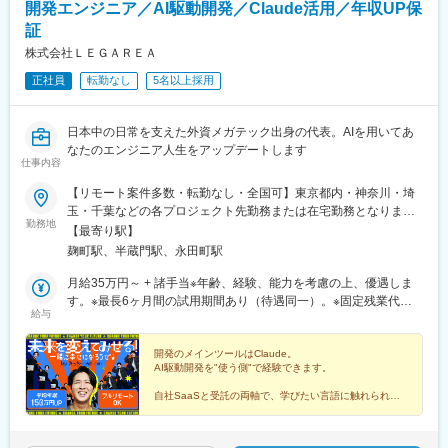
開発エンジニア／AI駆動開発／Claude活用／年収UP保
立場駅、下飯田駅、中田駅(神奈川県)、戸塚駅、舞岡駅、上永谷
駅(神奈川県)、元住吉駅、新丸子駅、武蔵中原駅、武蔵新城駅、横
駅、港南中央駅、上大岡駅、弘明寺駅(横浜市営)、蒔田駅、吉野町
証
須賀駅、逗子駅、鎌倉駅、北鎌倉駅、大船駅、東戸塚駅、藤沢本
駅、阪東橋駅、関内駅、戸部駅、反町駅、三ツ沢上町駅、片倉町
町駅、茅ケ崎駅、本厚木駅、海老名駅(相模線)、北品川駅、稲荷町
株式会社ＬＥＧＡＲＥＡ
駅、岸根公園駅、北新横浜駅、新羽駅、仲町台駅、中川駅(神奈川
駅(東京都)、牛田駅(東京都)、西早稲田駅、立川南駅、京成船橋
正社員
転勤なし
5名以上採用
県)、あざみ野駅、中山駅(神奈川県)、川和町駅、都筑ふれあいの
駅、不動前駅、大崎広小路駅、御成門駅、新日本橋駅、新御茶ノ
丘駅、北山田駅(神奈川県)、東山田駅、高田駅(神奈川県)、日吉本
水駅、麹町駅、水道橋駅、六本木一丁目駅、外苑前駅、南新宿
町駅、日吉駅(神奈川県)、長田駅(大阪府)、中津駅(大阪府・阪急
駅、西太子堂駅、池ノ上駅、九品仏駅、祐天寺駅、二子新地駅、
日本中の日常を支えた外資メガテック出身の代表。AIを用いてあ
線)、なんば駅(地下鉄)、大物駅、京都駅、安治川口駅、森ノ宮
下神明駅、馬車道駅、伊勢佐木長者町駅、幸谷駅、赤羽岩淵駅、
なたのエンジニア人生をアップデートします
駅、北新地駅、三ノ宮駅、淀屋橋駅、京橋駅(大阪府)、大阪ビジネ
日暮里駅(舎人ライナー)、とうきょうスカイツリー駅、亀戸水神
仕事内容
スパーク駅、梅田駅(地下鉄)、東梅田駅、渡辺橋駅、関目高殿駅、
駅、国際展示場駅、市川真間駅、鬼越駅、京成津田沼駅、京成幕
肥後橋駅、和歌山市駅、大阪梅田駅(阪急線)、学園都市駅、千里中
【リモート案件多数・転勤なし・全国可】東京都内・神奈川・埼
張本郷駅、京成千葉駅、西登戸駅、本川越駅、北朝霞駅、京王八
央駅(北大阪急行)、南方駅(大阪府)、大石駅、江坂駅、麻布十番
玉・千葉などの各プロジェクト先勤務または在宅勤務となりま
王子駅、上野御徒町駅、浅草駅(ＴＸ)、馬喰町駅、両国駅、三ノ輪
勤務地
駅、堺筋本町駅、秋葉原駅、宮ノ前駅、新宿御苑前駅、溜池山王
す。◎転勤なし＆希望を考慮した配属先◎スキルを身につければ
【最寄り駅】
橋駅、京橋駅(東京都)、銀座駅、新宿西口駅、牛込柳町駅、若松河
駅、高島町駅、桜田門駅、蓮沼駅、吉祥寺駅、京成船橋駅、銀座
フルリモートも可能！【場所に縛られない働き方へ】◆U・Iター
田駅、参宮橋駅、白金台駅、赤羽橋駅、菊川駅(東京都)、梅屋敷駅
麹町駅、半蔵門駅、永田町駅
駅、飯田橋駅、代官山駅、大崎広小路駅、御成門駅、富士見ケ丘
ン歓迎◆全国どこからでも応募可能◆地方在住のまま、首都圏案
(東京都)、大鳥居駅、羽田空港第３ターミナル駅(東京モノレー
駅、市川駅、新日本橋駅、鹿島田駅、祐天寺駅、馬喰横山駅、武
件に参画する選択も可能【本社】東京都千代田区麹町3丁目2-9
月給35万円～ + 諸手当※年齢、経験、能力を考慮の上、優遇しま
ル)、大岡山駅、千歳船橋駅、松原駅(東京都)、山下駅(東京都)、大
蔵小杉駅、汐留駅、新大久保駅、地下鉄成増駅、新高島平駅、新
VORT麹町3 6階
す。※最長6ヶ月間の試用期間あり（待遇同一）。※固定残業代
塚駅前駅、千石駅、東池袋四丁目駅、都電雑司ケ谷駅、下板橋
給与
宿駅(東京メトロ)、外苑前駅、千歳烏山駅、京急川崎駅、南新宿
（67,166円～、40時間相当分）含む。残業がない場合も全額支給
駅、豊島園駅(都営線)、新江古田駅、新桜台駅、東伏見駅、大師前
駅、東京駅、大塚駅前駅、布田駅、西横浜駅、田原町駅(東京都)、
し、超過分は別途支給。◎全員が年収UP！平均＋150万円、最大
駅、西新井大師西駅、新柴又駅、東京ディズニーランド・ステー
東池袋駅、二子新地駅、日比谷駅、京王八王子駅、半蔵門駅、高
＋280万円！◎「搾取」を排除し、あなたの市場価値をダイレク
開発のメインツールはClaude。
ション駅、県庁前駅(千葉県)、宮崎台駅、新綱島駅、逸見駅、逗
AI駆動開発を"使う側"で経験できます。
輪ゲートウェイ駅、北参道駅、春日駅(東京都)、立川駅、両国駅、
トに給与へ反映。《人生をアップデートした、3人の年収事例》
子・葉山駅、和田塚駅、北茅ケ崎駅、京成上野駅、京成関屋駅、
乃木坂駅、永田町駅、北品川駅、ゆめが丘駅、南太田駅、黄金町
★Aさん／26歳男性／経験2年／C＃（詳細設計）【約170万円
東海神駅、高輪台駅、岩本町駅、乃木坂駅、信濃町駅、国会議事
自社SaaSと受託の両軸で、学びたい言語に触れられる
駅、日本大通り駅、桜木町駅、三ツ沢下町駅、中津駅(地下鉄)、大
UP】入社前年収360万円⇒入社後年収約530万円★Bさん／29歳
環境。
堂前駅、東新宿駅、四谷三丁目駅、東北沢駅、日本大通り駅、曳
阪難波駅、玉造駅、西梅田駅、三宮駅(神戸新交通)、なにわ橋駅、
還元率75%・全員年収UP（平均+160万円）・案件選択
女性／経験3年／JavaScript（基本設計）【約180万円UP】入社前
舟駅、東京ビッグサイト駅、栄町駅(千葉県)、みどり台駅、川越市
制。
大阪城北詰駅、中之島駅、関目成育駅、千里中央駅(大阪モノレー
年収450万円⇒入社後年収約620万円★Cさん／33歳男性／経験6
駅、東日本橋駅、荒川一中前駅、目白駅、早稲田駅(都電荒川線)、