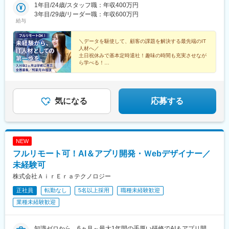
比寿駅』徒歩4分■大阪支社大阪府大阪市西区新町1-2-9日宝四ツ橋
1年目/24歳/スタッフ職：年収400万円
上駅、宮古駅、盛駅、久慈駅、仙台駅、石巻駅、杜せきのした
新町ビル8階1号室『四ツ橋駅』徒歩3分
3年目/29歳/リーダー職：年収600万円
駅、新田駅(宮城県)、多賀城駅、気仙沼駅、いわき駅、郡山駅(福
給与
島県)、福島駅(福島県)、会津若松駅、須賀川駅、白河駅、喜多方
駅、秋田駅、横手駅、能代駅、湯沢駅、大久保駅(秋田県)、鷹ノ巣
＼データを駆使して、顧客の課題を解決する最先端のIT
駅、山形駅、鶴岡駅、酒田駅、米沢駅、天童駅、さくらんぼ東根
人材へ／
駅、寒河江駅、新庄駅、水戸駅、つくば駅、日立駅、勝田駅、土
土日祝休みで基本定時退社！趣味の時間も充実させなが
浦駅、古河駅、取手駅、下館駅、笹川駅、牛久駅、龍ケ崎市駅、
ら学べる！
多くの同期と一緒に入社で安心！
守谷駅、水海道駅、宇都宮駅、小山駅、栃木駅、足利駅、佐野
駅、那須塩原駅、鹿沼駅、真岡駅、下今市駅、西那須野駅、高崎
◎異業種出身が99%＆20代活躍中
駅、前橋駅、太田駅(群馬県)、伊勢崎駅、桐生駅、館林駅、渋川
◎入社後はITの基礎研修からスタート
駅、川口駅、川越駅、所沢駅、越谷駅、草加駅、春日部駅、上尾
◎フルリモートOK
気になる
応募する
駅、熊谷駅、浦和駅、新座駅、狭山市駅、入間市駅、三郷駅(埼玉
県)、深谷駅、朝霞台駅、戸田駅(埼玉県)、ふじみ野駅、鴻巣駅、
坂戸駅(埼玉県)、八潮駅、志木駅、飯能駅、下北沢駅、練馬駅、蒲
田駅、葛西駅、北千住駅、荻窪駅、大山駅(東京都)、八王子駅、豊
NEW
洲駅、亀有駅、品川駅、町田駅、赤羽駅、新宿駅、中野駅(東京
フルリモート可！AI＆アプリ開発・Ｗebデザイナー／
都)、池袋駅、目黒駅、錦糸町駅、六本木駅、渋谷駅、調布駅、上
野駅、小平駅、立川駅、日本橋駅(東京都)、吉祥寺駅、多摩センタ
未経験可
ー駅、青梅駅、国分寺駅、武蔵小金井駅、昭島駅、東京駅、国立
株式会社ＡｉｒＥｒａテクノロジー
駅、玉川上水駅、東久留米駅、船橋駅、松戸駅、市川駅、柏駅、
正社員
転勤なし
5名以上採用
職種未経験歓迎
五井駅、千葉駅、流山おおたかの森駅、八千代台駅、習志野駅、
浦安駅(千葉県)、愛宕駅(千葉県)、木更津駅、成田駅、我孫子駅、
業種未経験歓迎
鎌ケ谷駅、印西牧の原駅、四街道駅、銚子駅、藤沢駅、横須賀
駅、横浜駅、相模原駅、川崎駅、平塚駅、茅ケ崎駅、大和駅(神奈
川県)、本厚木駅、小田原駅、鎌倉駅、秦野駅、座間駅、伊勢原
知識ゼロから、6ヵ月～最大1年間の手厚い研修でAI＆アプリ開