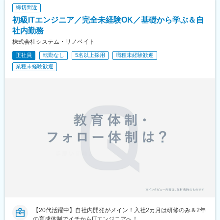
沖縄県は「情報通信産業支援制度」のもと、人材育成支援など情
締切間近
報通信産業の育成に積極的な施策が行われております。同社は地
初級ITエンジニア／完全未経験OK／基礎から学ぶ＆自
元沖縄の活気あふれる人材とともに地域経済の発展に貢献すべく
設立されました。スタートアップの段階ではございますが、これ
社内勤務
から事業発展に貢献することができる創業期メンバーとして活躍
株式会社システム・リノベイト
することができます。
正社員
転勤なし
5名以上採用
職種未経験歓迎
お客さまが抱える課題に対し、地元沖縄の優秀な人材と共に考
え、解決し、成長していくことを目標としています。リボルブ・
業種未経験歓迎
シスが長年の経験と実績から蓄積してきた業務知識や開発ノウハ
ウ、そこで築いたお客さまとの信頼関係を継承し、当社は金融機
関における幅広い業務に関するシステム開発を行います。リボル
ブ・シスの主要開発拠点として新規開発から長期保守開発まで、
そして同社が得意とする大規模開発案件においても高品質なシス
テムを提供します。また、従来の開発領域に留まらず、デジタル
イノベーションを支えるIoTやAIを中心としたデジタルテクノロジ
ーに対しても積極的に取組み、一般的なニアショア開発拠点との
差別化を図り、高付加価値なサービスを提供します。
【20代活躍中】自社内開発がメイン！入社2カ月は研修のみ＆2年
の育成体制でイチからITエンジニアへ！