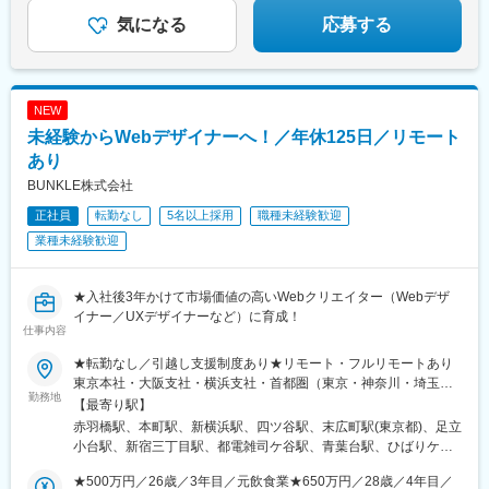
市場価値を上げたい経験者を歓迎します。
ル)、西中島南方駅、摩耶駅、三宮駅(神戸市営)、心斎橋駅、岩本
年／Java（要件定義）【約210万円UP】入社前年収630万円⇒入
国立競技場駅、築地市場駅、大森海岸駅、宮の坂駅、巣鴨新田
気になる
応募する
町駅、小台駅、東新宿駅、虎ノ門駅、八丁堀駅(東京都)、日ノ出町
社後年収約840万円
駅、西ケ原駅、板橋駅、豊島園駅(西武線)、氷川台駅、リゾートゲ
駅、東海神駅、銀座一丁目駅、六本木一丁目駅、茗荷谷駅、市川
ートウェイ・ステーション駅、武蔵溝ノ口駅、汐入駅
真間駅、馬喰町駅、内幸町駅、新宿西口駅、初台駅、竹橋駅、大
塚駅(東京都)、星川駅、稲荷町駅(東京都)、東池袋四丁目駅、信濃
NEW
町駅、泉岳寺駅、国立競技場駅、後楽園駅、立川南駅、蔵前駅、
馬車道駅、平沼橋駅、神奈川駅、なんば駅(南海線)、大阪梅田駅
未経験からWebデザイナーへ！／年休125日／リモート
(阪神線)、北浜駅(大阪府)、大阪城公園駅、関目駅、西灘駅
あり
BUNKLE株式会社
正社員
転勤なし
5名以上採用
職種未経験歓迎
業種未経験歓迎
★入社後3年かけて市場価値の高いWebクリエイター（Webデザ
イナー／UXデザイナーなど）に育成！
仕事内容
★転勤なし／引越し支援制度あり★リモート・フルリモートあり
東京本社・大阪支社・横浜支社・首都圏（東京・神奈川・埼玉・
勤務地
千葉）の各プロジェクト先のいずれかに勤務【本社】東京都港区
【最寄り駅】
三田1-4-1 住友不動産麻布十番ビル 4F☆2026年7月に移転したば
赤羽橋駅、本町駅、新横浜駅、四ツ谷駅、末広町駅(東京都)、足立
かりのオシャレな新オフィスです！＜アクセス＞・都営地下鉄大
小台駅、新宿三丁目駅、都電雑司ケ谷駅、青葉台駅、ひばりケ丘
江戸線「赤羽橋駅」より徒歩3分・都営地下鉄大江戸線「麻布十番
駅(東京都)、浦和駅、弘明寺駅(京急線)、国会議事堂前駅、新高島
駅」より徒歩6分・都営地下鉄三田線「芝公園駅」より徒歩9分
★500万円／26歳／3年目／元飲食業★650万円／28歳／4年目／
駅、下永谷駅、霞ケ関駅(東京都)、梶が谷駅、蒲田駅、茅場町駅、