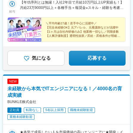
月間は本社にて対面で研修を実施し、その後各プロジェクトへの
【年功序列とは無縁！入社2年目で月給10万円以上UP実績も！】
船橋駅、船橋駅、目黒駅、恵比寿駅、五反田駅、大崎駅、有楽町
配属となりますがスキルを身につけていけば、ゆくゆくはリモー
月給23万9000円以上＋各種手当＋報奨金※スキル・経験を考慮の
駅、浜松町駅、神田駅(東京都)、御茶ノ水駅、四ツ谷駅、飯田橋
給与
トワークやフルリモートといった働き方も実現できるようになり
上、優遇します※上記月給は固定残業代(月20h／3万3000円～)を
駅、九段下駅、六本木駅、表参道駅、青山一丁目駅、赤坂駅(東京
ます！なお、現在は約30人が完全在宅ワーク、約100名が出社と
含み、超過分は全額追加支給します＼人事評価専門部署あり！透
都)、赤坂見附駅、溜池山王駅、新宿三丁目駅、新宿御苑前駅、
在宅を組み合わせたハイブリッドワークで活躍中です！※(変更の
明度の高い人事評価制度◎／評価のタイミングは年2回。・保有資
＼平均年齢27歳！若手中心に活躍中／
代々木駅、原宿駅、明治神宮前駅、三軒茶屋駅、下北沢駅、自由
【完全未経験OK】元アパレル、元看護師などが活躍中
範囲)上記を除く当社関連勤務地※フルリモートの場合は通勤不要
格やスキル感などの【社内評価】・クライアント先からの【現場
が丘駅、中目黒駅、二子玉川駅、蒲田駅、大井町駅、武蔵小杉
【1ヶ月は自社内研修のみ】他業務一切なし／同期多数
評価】の2軸で評価を行っています！経験年数に関係なく昇格・昇
駅、桜木町駅、関内駅、新横浜駅、戸塚駅、藤沢駅、辻堂駅、平
【人事評価制度】透明性抜群／昇給・昇格条件が明確
給しやすく、入社1年未満で主任に昇格、入社2年未満で月給が10
【働きやすさ】年休130日／残業月12h／リモート率
塚駅、柏駅、松戸駅、新松戸駅、浦和駅、南浦和駅、川口駅、赤
70%
万円以上UP、入社3年目で前職から年収が2倍以上UPした実績
羽駅、王子駅、日暮里駅、西日暮里駅、錦糸町駅、押上駅、亀戸
も！人事評価制度の透明度が高く「何をすれば昇格できるか」が
駅、豊洲駅、有明駅(東京都)、門前仲町駅、木場駅(東京都)、東陽
明確なのでモチベーションUPにも繋がります！＼年収UP例をご
町駅、葛西駅、西葛西駅、小岩駅、市川駅、本八幡駅(都営線)、津
気になる
応募する
紹介！／★【380万円UP】31歳／入社3年目年収640万円 ← 入社
田沼駅、幕張本郷駅、海浜幕張駅、千葉駅、稲毛駅、西千葉駅、
前：年収260万円★【260万円UP】27歳／入社3年目年収500万円
草加駅、越谷駅、越谷レイクタウン駅、所沢駅、川越駅、和光市
← 入社前：年収240万円★【150万円UP】28歳／入社2年目年収
駅、朝霞台駅、志木駅、ふじみ野駅、流山おおたかの森駅、流山
410万円 ← 入社前：年収260万円
セントラルパーク駅、三郷駅(埼玉県)、八王子駅、御徒町駅、仲御
NEW
徒町駅、上野広小路駅、浅草駅、浅草橋駅、蔵前駅、入谷駅(東京
未経験から本気でITエンジニアになる！／4000名の育
都)、三ノ輪駅、田原町駅(東京都)、鶯谷駅、神保町駅、大手町駅
(東京都)、二重橋前駅、日比谷駅、内幸町駅、淡路町駅、小川町駅
成実績
(東京都)、竹橋駅、半蔵門駅、永田町駅、新大久保駅、西新宿駅、
BUNKLE株式会社
都庁前駅、落合駅(東京都)、下落合駅、早稲田駅(東京メトロ)、神
正社員
転勤なし
5名以上採用
職種未経験歓迎
楽坂駅、曙橋駅、牛込神楽坂駅、市ケ谷駅、広尾駅、代官山駅、
笹塚駅、幡ケ谷駅、初台駅、千駄ケ谷駅、北参道駅、神泉駅、
業種未経験歓迎
代々木公園駅、代々木八幡駅、麻布十番駅、白金高輪駅、三田駅
(東京都)、芝公園駅、虎ノ門駅、虎ノ門ヒルズ駅、大門駅(東京
都)、竹芝駅、汐留駅、神谷町駅、清澄白河駅、森下駅(東京都)、
★本気で成長したい人を市場価値の高いエンジニアに★開発・イ