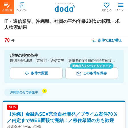
会員登録
ログイン
気になる
メニュー
IT・通信業界、沖縄県、社員の平均年齢20代
の転職・求
人検索結果
70
条件で並び替え
件
現在の検索条件
[勤務地]沖縄県 [業種]IT・通信業界 [詳細条件](社員の平均年齢)20代
新着求人をいつでもチェック
条件の変更
この条件を保存
沖縄県
のみで募集中
NEW
【沖縄】金融系SE■完全自社開発／プライム案件70％
／内定までWEB面接で完結！／移住希望の方も歓迎
株式会社リボルブ沖縄