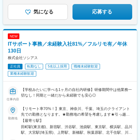
◎上級エンジニア「FDE」を目指せる！
気になる
応募する
NEW
ITサポート事務／未経験入社81%／フルリモ有／年休
130日
株式会社ソシアス
正社員
転勤なし
5名以上採用
職種未経験歓迎
業種未経験歓迎
【学校みたいに学べる1ヶ月の自社内研修】研修期間中は他業務一
切なし！同期と一緒だから未経験でも安心◎
仕事内容
【リモート率70%！】東京、神奈川、千葉、埼玉のクライアント
先での勤務となります。★勤務地の希望を考慮します★引っ越し
勤務地
を伴う転勤はありません■本社東京都港区三田3-2-8 THE PORTAL
【最寄り駅】
MITA 3F＜アクセス＞・JR「田町駅」徒歩7分・都営三田線・都営
田町駅(東京都)、新宿駅、渋谷駅、池袋駅、東京駅、横浜駅、品川
浅草線「三田駅」徒歩5分・都営大江戸線「赤羽橋駅」徒歩13分
駅、大宮駅(埼玉県)、上野駅、新橋駅、秋葉原駅、北千住駅、川崎
＼ゆくゆくは在宅勤務・フルリモートも叶えられる！／入社後1ヶ
駅、高田馬場駅、吉祥寺駅、立川駅、中野駅(東京都)、町田駅、西