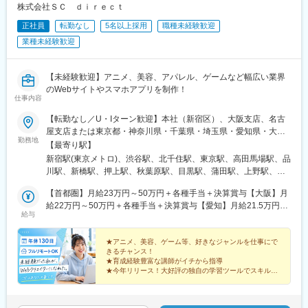
駅、所沢駅、越谷レイクタウン駅、春日部駅、川越駅、本庄早稲
株式会社ＳＣ ｄｉｒｅｃｔ
田駅、川口駅、飯能駅、本川越駅、鎌ケ谷駅、習志野駅、初石
正社員
転勤なし
5名以上採用
職種未経験歓迎
駅、千葉駅、舞浜駅、西船橋駅、海浜幕張駅、京成成田駅、柏
駅、松戸駅、東海神駅、佐倉駅、新鎌ケ谷駅、南流山駅、勝田台
業種未経験歓迎
駅、本八幡駅(総武線)、木更津駅、柏の葉キャンパス駅、蘇我駅、
津田沼駅、銚子駅、千葉中央駅、市川真間駅、南船橋駅、幕張
駅、浦安駅(千葉県)、袖ケ浦駅、行徳駅、内幸町駅、大阪駅、新宿
【未経験歓迎】アニメ、美容、アパレル、ゲームなど幅広い業界
駅、東池袋駅、二重橋前駅、西早稲田駅、北品川駅、とうきょう
のWebサイトやスマホアプリを制作！
仕事内容
スカイツリー駅、末広町駅(東京都)、蓮沼駅、稲荷町駅(東京都)、
代々木八幡駅、浜松町駅、井の頭公園駅、西日暮里駅、大崎広小
【転勤なし／U・Iターン歓迎】本社（新宿区）、大阪支店、名古
路駅、三田駅(東京都)、日暮里駅、下神明駅、高輪ゲートウェイ
屋支店または東京都・神奈川県・千葉県・埼玉県・愛知県・大阪
駅、立川北駅、新桜台駅、住吉駅(東京都)、二子新地駅、麹町駅、
勤務地
府・福岡県をはじめ、全国のプロジェクト先※ご希望を考慮して配
【最寄り駅】
奥沢駅、清澄白河駅、西太子堂駅、後楽園駅、三越前駅、池ノ上
属先を決定します。※転居を伴う転勤はありません。★実務経験の
新宿駅(東京メトロ)、渋谷駅、北千住駅、東京駅、高田馬場駅、品
駅、新日本橋駅、新豊洲駅、越中島駅、明治神宮前駅、南新宿
ある方は、フルリモートワーク（完全在宅勤務）も選択可能で
川駅、新橋駅、押上駅、秋葉原駅、目黒駅、蒲田駅、上野駅、
駅、西新宿駅、大久保駅(東京都)、祖師ケ谷大蔵駅、乃木坂駅、赤
す。【本社】東京都新宿区西新宿3-9-7 フロンティア新宿タワー
代々木上原駅、町田駅、綾瀬駅、大手町駅(東京都)、中野駅(東京
羽橋駅、溜池山王駅、霞ケ関駅(東京都)、水天宮前駅、東銀座駅、
3F・各線「新宿駅」より徒歩13分・京王線「初台駅」より徒歩5
【首都圏】月給23万円～50万円＋各種手当＋決算賞与【大阪】月
都)、大門駅(東京都)、有楽町駅、吉祥寺駅、西日暮里駅(舎人ライ
新高島駅、新丸子駅、武蔵溝ノ口駅、京急川崎駅、石上駅、向ケ
分【大阪支店】大阪府大阪市北区梅田1丁目12番12号 東京建物梅
給22万円～50万円＋各種手当＋決算賞与【愛知】月給21.5万円～
ナー)、五反田駅、三田駅(東京都)、中目黒駅、日暮里駅(舎人ライ
丘遊園駅、海老名駅(相模線)、富士見町駅(神奈川県)、北与野駅、
給与
田ビル12階・各線「梅田駅」より徒歩3分・各線「大阪駅」より
50万円＋各種手当＋決算賞与【福岡・宮城】月給20万円～50万円
ナー)、大崎駅、恵比寿駅、大井町駅、泉岳寺駅、神保町駅、国分
上熊谷駅、東飯能駅、川越市駅、北習志野駅、京成千葉駅、東京
徒歩3分・各線「東梅田駅」より徒歩1分・各線「西梅田駅」より
＋各種手当＋決算賞与【北海道・その他】月給19.5万円～50万円
寺駅、立川駅、飯田橋駅、市ケ谷駅、錦糸町駅、二子玉川駅、四
ディズニーランド・ステーション駅、京成西船駅、成田駅、船橋
徒歩3分【名古屋支店】愛知県名古屋市西区名駅二丁目27番8号 名
＋各種手当＋決算賞与【即戦力枠】月給35万円～50万円＋各種手
★アニメ、美容、ゲーム等、好きなジャンルを仕事にで
ツ谷駅、小竹向原駅、自由が丘駅、新木場駅、森下駅(東京都)、九
駅、北初富駅、東葉勝田台駅、本八幡駅(都営線)、新津田沼駅、仲
きるチャンス！
古屋プライムセントラルタワー3階・各線「名古屋駅」より徒歩8
当＋決算賞与※経験・能力等を考慮の上、決定いたします。※試用
段下駅、三軒茶屋駅、荻窪駅、春日駅(東京都)、日本橋駅(東京
ノ町駅、葭川公園駅、市川駅、京成幕張駅、汐留駅、北新地駅、
★育成経験豊富な講師がイチから指導
分・各線「国際センター駅」より徒歩10分
期間は6ヶ月です。条件の差異はありません。※残業代は別途支給
都)、田町駅(東京都)、下北沢駅、神田駅(東京都)、横浜駅、武蔵小
★今年リリース！大好評の独自の学習ツールでスキル
新宿西口駅、都電雑司ケ谷駅、学習院下駅、岩本町駅、京急蒲田
です。【年収例】◆450万円／24歳・入社2年（月給35万円＋各種
UP
杉駅、日吉駅(神奈川県)、溝の口駅、川崎駅、藤沢駅、長津田駅、
駅、京成上野駅、御成門駅、銀座一丁目駅、高輪台駅、芝公園
→最近は元ネイリストがWebクリエイターとして現場デ
手当等）◆650万円／28歳・入社3年（月給42万円＋各種手当等）
新横浜駅、登戸駅、戸塚駅、海老名駅(相鉄・小田急)、大和駅(神
駅、白金高輪駅、水道橋駅、立川南駅、江古田駅、九品仏駅、菊
ビュー！
◆880万円／32歳・入社5年（月給62万円＋各種手当等）
奈川県)、菊名駅、大船駅、橋本駅(神奈川県)、上大岡駅、中央林