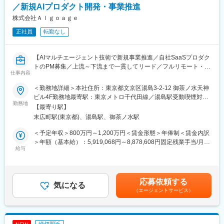
／新規AIプロダクト開発・事業推進
株式会社Ａｌｇｏａｇｅ
正社員
転勤なし
【AIマルチエージェント技術で新規事業推進／自社SaaSプロダク
トのPM募集／上流～下流まで一貫してリード／フルリモート・副
仕事内容
業OK】
＜勤務地詳細＞本社住所：東京都文京区湯島3-2-12 御茶ノ水天神
■募集背景
ビル4F勤務地最寄駅：東京メトロ千代田線／湯島駅受動喫煙対
当社では、AI領域の事業拡大に伴い、複数の新規プロダクトを同
勤務地
策：屋内喫煙可能場所あり変更の範囲：会社の定める事業所（リ
【最寄り駅】
時並行で推進しています。
モートワーク含む）
末広町駅(東京都)、湯島駅、御茶ノ水駅
現在は、企画・開発・顧客連携が急速に立ち上がっており、事業
全体の中核を担うPM機能がまだ整いきっていない状態です。 こ
＜予定年収＞800万円～1,200万円＜賃金形態＞年俸制＜賃金内訳
れまでエンジニアや経営陣がハンズオンでプロダクトを前に進め
＞年額（基本給）：5,919,068円～8,878,608円固定残業手当/月：
てきましたが、
給与
173,411円～260,116円（固定残業時間45時間0分/月）超過した時
・プロダクト数の増加
間外労働の残業手当は追加支給＜月額＞666,666円～1,000,000円
・0→1と1→10が混在するフェーズ
（12分割）（一律手当を含む）＜昇給有無＞有＜残業手当＞有＜
・顧客要件や営業同行などの幅広い役割の増加
給与補足＞年収には月45時間相当の固定残業代を含む（※現年収
応募依頼する
・経営と開発を繋ぐ意思決定の必要性
気になる
を配慮します）賃金はあくまでも目安の金額であり、選考を通じ
（エージェントサービス）
といった状況から、PMが担うべき領域が急激に拡大 していま
て上下する可能性があります。月給(月額)は固定手当を含めた表記
す。 そのため、PMとしてプロジェクト推進をになってくださる
です。
方を求めています。
締切間近