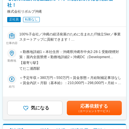
社！
報通信産業の育成に積極的な施策が行われております。同社は地
元沖縄の活気あふれる人材とともに地域経済の発展に貢献すべく
株式会社リボルブ沖縄
設立されました。スタートアップの段階ではございますが、これ
正社員
転勤なし
から事業発展に貢献することができる創業期メンバーとして活躍
することができます。
お客さまが抱える課題に対し、地元沖縄の優秀な人材と共に考
100%子会社／沖縄の経済発展のために生まれたIT独立SIer／事業
え、解決し、成長していくことを目標としています。リボルブ・
スタートアップに貢献できます！
シスが長年の経験と実績から蓄積してきた業務知識や開発ノウハ
仕事内容
■業務内容：
ウ、そこで築いたお客さまとの信頼関係を継承し、当社は金融機
親会社であるリボルブ・シスの主要顧客である、金融系（生保、
関における幅広い業務に関するシステム開発を行います。リボル
＜勤務地詳細1＞本社住所：沖縄県沖縄市中央2-28-1 受動喫煙対
損保、共済、銀行）のシステム開発プロジェクトに参画して頂
ブ・シスの主要開発拠点として新規開発から長期保守開発まで、
策：屋内全面禁煙＜勤務地詳細2＞沖縄DC（Development
き、内部設計から製造（プログラミング）、テスト工程（テスト
勤務地
そして同社が得意とする大規模開発案件においても高品質なシス
Center）住所：沖縄市美里6丁目1-36 クレアレーベン美里5階、6
【最寄り駅】
計画、ケース設計、実施検証）までの作業を行っていただきま
テムを提供します。また、従来の開発領域に留まらず、デジタル
階受動喫煙対策：屋内全面禁煙
てだこ浦西駅
す。
イノベーションを支えるIoTやAIを中心としたデジタルテクノロジ
その後、業務知識やシステム環境（開発手法など）、開発プロセ
ーに対しても積極的に取組み、一般的なニアショア開発拠点との
＜予定年収＞380万円～550万円＜賃金形態＞月給制補足事項なし
スを理解し、スキルを向上させることで保守開発に対して外部設
差別化を図り、高付加価値なサービスを提供します。
＜賃金内訳＞月額（基本給）：210,000円～298,000円＜月給＞
計など上流工程へ参画していただきます。
給与
210,000円～298,000円＜昇給有無＞有＜残業手当＞有＜給与補足
また、エンジニアの領域に留まらず、将来的にはプロジェクトリ
＞※予定年収はあくまでも目安の金額であり、選考を通じて上下す
ーダーといったマネジメントの領域を担当することも可能です。
る可能性があります。賞与：6月・12月※業績次第で決算賞与があ
何よりも業務と併せて、同社事業の創業期メンバーとして、事業
ります。賃金はあくまでも目安の金額であり、選考を通じて上下
応募依頼する
拡大にも携われます。他社では味わうことができない、創業メン
気になる
する可能性があります。月給(月額)は固定手当を含めた表記です。
（エージェントサービス）
バーとして、ご活躍いただけます！
本社エントランスは、シンプルな社名ロゴデザインや、エントラ
ンスの波を模した壁などは同社社長自らデザインされておりま
す。新しく、きれいなオフィスで働くことも実現できます。