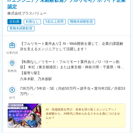
ITエンジニア／未経験歓迎／フルリモ可／ホワイト企業
認定
株式会社プラスバリュー
正社員
転勤なし
5名以上採用
職種未経験歓迎
業種未経験歓迎
【フルリモート案件あり】AI・Web開発を通じて、企業の課題解
決を支えるエンジニアとして活躍します！
仕事内容
【転勤なし／リモート・フルリモート案件あり／U・Iターン歓
迎】 本社（東京都港区）または東京都・神奈川県・千葉県・埼玉
勤務地
県の各プロジェクト先での勤務となります。勤務地は希望を最大
【最寄り駅】
限考慮のうえ決定し、転居を伴う転勤はありません。 また、U・I
六本木駅、乃木坂駅
ターン支援にも力を入れており、転居が必要な方には東京エリア
の地域情報や住みやすいエリアをご案内。引越し後の新生活もし
736万円／5年目・SE（月給50万円＋諸手当＋賞与年2回／月収53
っかりサポートするため、遠方からのチャレンジも安心です。
万円）
給与
【本社】東京都港区六本木7-21-24 THE MODULE roppongi
424万円／2年目・PG（月給28万円＋諸手当＋賞与年2回／月収31
3F［アクセス］◎各線「六本木駅」より徒歩5分◎東京メトロ千
万円）
代田線「乃木坂駅」より徒歩5分 ※受動喫煙対策：屋内全面禁煙
AI・先端技術を学び、未来を切り拓くエンジニアへ！
未経験から、AI時代に求められるスキルを身につけませ
んか？
◎一人ひとりに合わせた研修で基礎から学べる
◎AI・Web開発・DXなどのプロジェクトが豊富