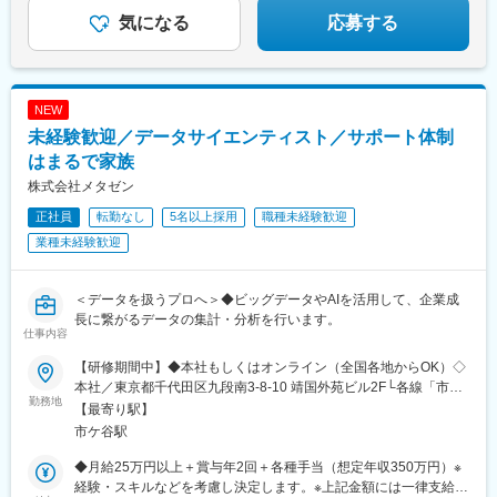
★副業OK！服装・ネイル自由！
川駅(東京都)、本郷三丁目駅、茅場町駅、新代田駅、北参道駅、西
間駅、あざみ野駅、桜木町駅、センター南駅、大宮駅(埼玉県)、熊
気になる
応募する
新宿五丁目駅、西武新宿駅、六本木一丁目駅、赤坂見附駅、虎ノ
谷駅、浦和美園駅、東川口駅、所沢駅、籠原駅、南浦和駅、深谷
門ヒルズ駅、浜町駅、高島町駅、高津駅(神奈川県)、馬車道駅、栄
駅、越谷レイクタウン駅、浦和駅、武蔵浦和駅、春日部駅、さい
町駅(千葉県)、リゾートゲートウェイ・ステーション駅、京成船橋
たま新都心駅、南越谷駅、鴻巣駅、西大宮駅、川越駅、三郷駅(埼
駅、京成八幡駅、県庁前駅(千葉県)
玉県)、西武球場前駅、本庄駅、東武動物公園駅、東所沢駅、上尾
NEW
駅、越谷駅、飯能駅、川口駅、和光市駅、小手指駅、戸田駅(埼玉
未経験歓迎／データサイエンティスト／サポート体制
県)、与野駅、初石駅、京成千葉駅、舞浜駅、西船橋駅、京成成田
駅、海浜幕張駅、柏駅、松戸駅、船橋駅、佐倉駅、新鎌ケ谷駅、
はまるで家族
我孫子駅、京成津田沼駅、本八幡駅(総武線)、八千代中央駅、蘇我
株式会社メタゼン
駅、新津田沼駅、津田沼駅、市川真間駅、南船橋駅、初台駅、新
正社員
転勤なし
5名以上採用
職種未経験歓迎
宿駅、二重橋前駅、西早稲田駅、北品川駅、汐留駅、とうきょう
スカイツリー駅、末広町駅(東京都)、蓮沼駅、稲荷町駅(東京都)、
業種未経験歓迎
代々木八幡駅、浜松町駅、銀座駅、井の頭公園駅、西日暮里駅、
大崎広小路駅、代官山駅、日暮里駅、下神明駅、高輪ゲートウェ
イ駅、立川北駅、牛込神楽坂駅、二子新地駅、麹町駅、江古田
＜データを扱うプロへ＞◆ビッグデータやAIを活用して、企業成
駅、奥沢駅、清澄白河駅、西太子堂駅、後楽園駅、三越前駅、池
長に繋がるデータの集計・分析を行います。
仕事内容
ノ上駅、新日本橋駅、新高島駅、新丸子駅、武蔵溝ノ口駅、京急
川崎駅、石上駅、向ケ丘遊園駅、海老名駅(相模線)、富士見町駅
【研修期間中】◆本社もしくはオンライン（全国各地からOK）◇
(神奈川県)、上熊谷駅、北与野駅、新越谷駅、本川越駅、東飯能
本社／東京都千代田区九段南3-8-10 靖国外苑ビル2F└各線「市ケ
駅、千葉駅、東京ディズニーランド・ステーション駅、京成西船
勤務地
谷駅」より徒歩5分└各線「九段下駅」より徒歩9分【研修終了
【最寄り駅】
駅、成田駅、京成船橋駅、北初富駅、本八幡駅(都営線)、市川駅、
後】◆東京23区を中心とした全国各地のITプロジェクト先※勤務地
市ケ谷駅
参宮橋駅、新宿西口駅、学習院下駅、内幸町駅、岩本町駅、京急
は希望を考慮します。※転居を伴う転勤はありません。※すべて徒
蒲田駅、京成上野駅、御成門駅、銀座一丁目駅、高輪台駅、芝公
歩10分以内の駅チカオフィスです。※フルリモート・在宅勤務は
◆月給25万円以上＋賞与年2回＋各種手当（想定年収350万円）※
園駅、白金高輪駅、水道橋駅、立川南駅、九品仏駅、菊川駅(東京
プロジェクトによって異なります。
経験・スキルなどを考慮し決定します。※上記金額には一律支給の