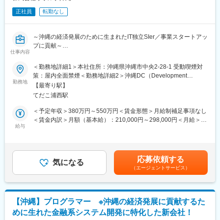
正社員
転勤なし
～沖縄の経済発展のために生まれたIT独立SIer／事業スタートアッ
プに貢献～
仕事内容
■業務内容：※変更の範囲：会社の定める業務
＜勤務地詳細1＞本社住所：沖縄県沖縄市中央2-28-1 受動喫煙対
金融系システム開発業務をお任せします。
策：屋内全面禁煙＜勤務地詳細2＞沖縄DC（Development
基本設計～総合テストまで一貫して実施、後輩の指導・育成にも
勤務地
Center）住所：沖縄県沖縄市美里6丁目1-36 クレアレーベン美里5
【最寄り駅】
携わっていただきます。
階、6階受動喫煙対策：屋内全面禁煙
てだこ浦西駅
■具体的には：
＜予定年収＞380万円～550万円＜賃金形態＞月給制補足事項なし
金融系システム開発プロジェクトにてシステムの開発・保守を行
＜賃金内訳＞月額（基本給）：210,000円～298,000円＜月給＞
っていただきます。汎用系・オープン系の良質で継続的な案件を
給与
210,000円～298,000円＜昇給有無＞有＜残業手当＞有＜給与補足
厳選して受注しており、要件定義工程～総合テストまで一貫して
＞※予定年収はあくまでも目安の金額であり、選考を通じて上下す
行っていただきます。プライム案件が豊富なため、顧客フロント
る可能性があります。■賞与：年2回※別途決算特別賞与の支給あ
として直接お客様と接する機会（顧客レビューや問い合わせ対応
り（毎年実績あり）■昇給：年1回賃金はあくまでも目安の金額で
応募依頼する
など）が多くあります。長期案件が多いためプロジェクト所属期
気になる
あり、選考を通じて上下する可能性があります。月給(月額)は固定
（エージェントサービス）
間も年単位となります。ほとんどの場合継続案件が発生するた
手当を含めた表記です。
め、1つのプロジェクトで長期に渡り業務知識をしっかりと身に着
けていただけます。
【沖縄】プログラマー ※沖縄の経済発展に貢献するた
■ポジションの魅力：
めに生れた金融系システム開発に特化した新会社！
◎圧倒的な顧客基盤があり、景気に左右されない生損保の案件が