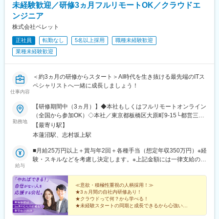
未経験歓迎／研修3ヵ月フルリモートOK／クラウドエ
二子新地駅、麹町駅、奥沢駅、清澄白河駅、西太子堂駅、後楽園
駅、中央前橋駅、西桐生駅、北朝霞駅、池ノ上駅、蓮沼駅、西葛
駅、三越前駅、池ノ上駅、新日本橋駅、新豊洲駅、越中島駅、明
ンジニア
西駅、牛田駅(東京都)、板橋区役所前駅、京王八王子駅、北品川
治神宮前駅、新大久保駅、祖師ケ谷大蔵駅、乃木坂駅、赤羽橋
駅、赤羽岩淵駅、新宿駅(東京メトロ)、東池袋駅、不動前駅、住吉
株式会社ベレット
駅、溜池山王駅、霞ケ関駅(東京都)、水天宮前駅、東銀座駅、汐留
駅(東京都)、六本木一丁目駅、布田駅、稲荷町駅(東京都)、立川北
正社員
転勤なし
5名以上採用
職種未経験歓迎
駅、北新地駅、学習院下駅、岩本町駅、京急蒲田駅、京成上野
駅、三越前駅、二重橋前駅、桜街道駅、京成船橋駅、京成千葉
駅、御成門駅、銀座一丁目駅、高輪台駅、白金高輪駅、水道橋
業種未経験歓迎
駅、北習志野駅、野田市駅、京成成田駅、仲ノ町駅、逸見駅、新
駅、立川南駅、江古田駅、九品仏駅、菊川駅(東京都)、本郷三丁目
高島駅、京急川崎駅、北茅ケ崎駅、和田塚駅、入谷駅(神奈川県)、
駅、茅場町駅、新代田駅、北参道駅、西新宿五丁目駅、西武新宿
逗子・葉山駅、西松本駅、岩村田駅、南豊科駅、上大月駅、志貴
駅、六本木一丁目駅、赤坂見附駅、虎ノ門ヒルズ駅、浜町駅
＜約3ヵ月の研修からスタート＞AI時代を生き抜ける最先端のITス
野中学校前駅、新魚津駅、北鉄金沢駅、福井駅、新浜松駅、新静
ペシャリストへ一緒に成長しましょう！
岡駅、新豊橋駅、近鉄名古屋駅、尾張一宮駅、名鉄岐阜駅、名電
仕事内容
各務原駅、新可児駅、ＪＲ河内永和駅、大阪梅田駅(阪急線)、九条
駅(京都府)、田中口駅、山陽姫路駅、西宮駅、山陽明石駅、ハーバ
【研修期間中（3ヵ月）】◆本社もしくはフルリモートオンライン
ーランド駅、宝塚南口駅、新伊丹駅、芦屋川駅、上栄町駅、新八
（全国から参加OK）◇本社／東京都板橋区大原町9-15└都営三田
勤務地
日市駅、倉敷駅、岡山駅前駅、電鉄出雲市駅、高知駅前駅、宮田
線「本蓮沼駅」より徒歩4分└都営三田線「志村坂上駅」より徒歩
【最寄り駅】
町駅、高松築港駅、眉山ロープウェイ山麓駅、西鉄福岡駅、鹿児
9分【研修終了後】◆東京23区を中心とした全国各地のITプロジェ
本蓮沼駅、志村坂上駅
島駅前駅、熊本駅前駅、長崎駅前駅、佐世保中央駅、神泉駅、岩
クト先※勤務地は希望を考慮します。※転居を伴う転勤はありませ
本町駅、西早稲田駅、青井駅、高津駅(神奈川県)、大阪難波駅、大
ん。※すべて徒歩10分以内の駅チカオフィスです。※フルリモー
■月給25万円以上＋賞与年2回＋各種手当（想定年収350万円）※経
阪阿部野橋駅、東別院駅、丸の内駅(愛知県)、祇園駅(福岡県)、櫛
ト・在宅勤務・リモートワークはプロジェクトによって異なりま
験・スキルなどを考慮し決定します。※上記金額には一律支給の住
給与
田神社前駅、京阪山科駅、本八幡駅(都営線)、西大橋駅、北１２条
す。
宅手当2万円を含みます。※残業代は全額支給※試用期間6ヵ月あり
駅、松風町駅、広瀬通駅、東宿郷駅、東北沢駅、京成関屋駅、新
（期間中は月給23万円以上で、その他の待遇に変更なし）☆経験
宿三丁目駅、都電雑司ケ谷駅、麻布十番駅、京成上野駅、立川南
がある方は、現職・前職給与を考慮します。☆明確な評価制度あ
≪意欲・積極性重視の人柄採用！≫
★3ヵ月間の自社内研修あり！
駅、茅場町駅、京橋駅(東京都)、東海神駅、栄町駅(千葉県)、汐入
り。個人の頑張りに応じて評価します。【年収例】年収450万円
★クラウドって何？から学べる！
駅、高島町駅、電鉄富山駅、広小路駅(富山県)、七ツ屋駅、新福井
（経験2年入社）年収750万円（経験3年入社）年収950万円（経験
★未経験スタートの同期と成長できるから心強い！
駅、第一通り駅、日吉町駅、駅前駅、名鉄名古屋駅、河内永和
5年入社）
★研修後は最先端プロジェクトで活躍！