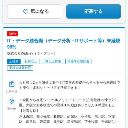
・上流から下流まで一貫してプロジェクトをリードできる環境
・経営層やトップエンジニアと直接議論しながら事業を推進
気になる
応募する
・大手グループの基盤×スタートアップのスピード感
・最先端AI活用プロダクトの開発に深く携われる
変更の範囲：会社の定める業務
NEW
IT・データ総合職（データ分析・ITサポート等）未経験
99%
株式会社Widsley（ウィズリー）
正社員
転勤なし
5名以上採用
職種未経験歓迎
業種未経験歓迎
入社後は2ヶ月研修に集中！IT業界の基礎から学べるから未経験で
も安心｜多彩なキャリアで活躍できる！
仕事内容
＼全国から在宅ワークOK／リモートワーク(在宅勤務)or東京23
区、大阪のお客様先での勤務★転勤はありません★希望をもとに
勤務地
配属先を決定します★リモートワーク率5割★フルリモートの場合
【最寄り駅】
は通勤不要※入社後2ヶ月研修は東京にて実施、その後はスキルに
恵比寿駅、四ツ橋駅、札幌駅、函館駅、小樽駅、旭川駅、室蘭
応じてリモートワーク可※研修終了後も東京本社での勤務が必要な
駅、釧路駅、帯広駅、北見駅、新夕張駅、苫小牧駅、千歳駅(北海
場合あり■本社東京都渋谷区東3-9-19 VORT恵比寿maxim 3階『恵
道)、青森駅、八戸駅、弘前駅、五所川原駅、盛岡駅、花巻駅、北