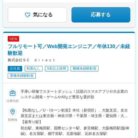
駅、大阪梅田駅(阪神線)、東寺駅、阪神国道駅、西新町駅、高速神
★成長は昇給・昇格で評価！
★土日祝休み、年休125日、残業少なめ♪
戸駅、芦屋駅(阪神線)、西川緑道公園駅、猿猴橋町駅、高知橋駅、
大手町駅(愛媛県)、天神南駅、桜島桟橋通駅、二本木口駅、五島町
気になる
応募する
駅、中佐世保駅、末広町駅(東京都)、下落合駅、武蔵溝ノ口駅、な
んば駅(南海線)、長堀橋駅、天王寺駅前駅、栄駅(愛知県)、呉服町
駅(福岡県)、四宮駅、京成八幡駅
NEW
フルリモート可／Web開発エンジニア／年休130／未経
験歓迎
株式会社ＳＣ ｄｉｒｅｃｔ
正社員
転勤なし
5名以上採用
職種未経験歓迎
業種未経験歓迎
手厚い研修でスタートダッシュ！話題のスマホアプリや大企業の
システム開発・ゲームやAIなど豊富な選択肢
仕事内容
【転勤なし／U・Iターン歓迎】本社（新宿区）、大阪支店、名古
屋支店または東京都・神奈川県・千葉県・埼玉県・愛知県・大阪
勤務地
府・福岡県をはじめ、全国のプロジェクト先※ご希望を考慮して配
【最寄り駅】
属先を決定します。※転居を伴う転勤はありません。★即戦力の方
初台駅、東梅田駅、国際センター駅、参宮橋駅、大阪梅田駅(阪神
は、フルリモートワーク（完全在宅勤務）も選択可能です。【本
線)、名古屋駅、都庁前駅、北新地駅、近鉄名古屋駅
社】東京都新宿区西新宿3-9-7 フロンティア新宿タワー3F・各線