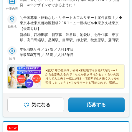
駅、逗子駅、三崎口駅、長野駅、松本駅、上田駅、佐久平駅、飯
発・webデザインができるように！
仕事内容
田駅(長野県)、豊科駅、中野松川駅、飯山駅、須坂駅、広丘駅、甲
府駅、竜王駅、石和温泉駅、富士山駅、山梨市駅、都留市駅、韮
＼全国募集・転勤なし・リモート＆フルリモート案件多数！／◆
崎駅、大月駅、富山駅、越中中川駅、砺波駅、黒部駅、魚津駅、
東京本社東京都港区新橋2-16-1ニュー新橋ビル◆東京支社東京都
滑川駅、金沢駅、福井駅(福井県)、敦賀駅、浜松駅、静岡駅、富士
勤務地
港区六本木6-10-1六本木ヒルズ森タワ◆大阪支社大阪府大阪市北
【最寄り駅】
駅、沼津駅、磐田駅、藤枝駅、岡崎駅、豊橋駅、名古屋駅、刈谷
区梅田2-4-9 ブリーゼタワー1-2F東京都・大阪府・群馬県・茨城
新橋駅、西梅田駅、新宿駅、渋谷駅、池袋駅、北千住駅、東京
市駅、名鉄一宮駅、三河安城駅、岐阜駅、各務ケ原駅、多治見
県・埼玉県・千葉県・神奈川県・愛知県・福岡県・長崎県をはじ
駅、高田馬場駅、品川駅、目黒駅、押上駅、秋葉原駅、蒲田駅、
駅、可児駅、四日市駅、津駅、名張駅、布施駅、豊中駅、吹田駅
め全国の各プロジェクト先◎プロジェクト先はお住まいやご希望
上野駅、代々木上原駅、町田駅、綾瀬駅、大手町駅(東京都)、中野
(東海道本線)、梅田駅(地下鉄)、茨木駅、京都駅、宇治駅(奈良
を配慮して配属します。◎転勤なし、Uターン・Iターン歓迎◎実
年収480万円 ／ 27歳 ／入社1年目
駅(東京都)、大門駅(東京都)、有楽町駅、吉祥寺駅、西日暮里駅(舎
線)、亀岡駅、奈良駅、天理駅、和歌山駅、姫路駅、西宮駅(ＪＲ
務経験者（即戦力枠）の方は、フルリモートや在宅ワーク、ハイ
年収530万円 ／ 25歳 ／入社3年目
人ライナー)、五反田駅、田町駅(東京都)、中目黒駅、日暮里駅(舎
線)、尼崎駅(東海道本線)、明石駅、神戸駅(兵庫県)、宝塚駅、伊丹
給与
ブリット型の働き方もOKです。
人ライナー)、大崎駅、恵比寿駅、大井町駅、泉岳寺駅、神保町
駅(阪急線)、芦屋駅(東海道本線)、大津駅、草津駅(滋賀県)、彦根
駅、国分寺駅、立川駅、飯田橋駅、市ケ谷駅、小竹向原駅、錦糸
駅、八日市駅、倉敷市駅、岡山駅、津山駅、広島駅、福山駅、呉
●最大1年の超手厚い研修●未経験でも月給27万円～●１
町駅、二子玉川駅、四ツ谷駅、自由が丘駅、新木場駅、森下駅(東
駅、西条駅(広島県)、尾道駅、下関駅、山口駅(山口県)、宇部駅、
から全部教えるので「なんか良さそうかも」くらいの気
京都)、九段下駅、三軒茶屋駅、荻窪駅、春日駅(東京都)、日本橋
鳥取駅、米子駅、境港駅、松江駅、出雲市駅、高知駅、古津賀
持ちで大丈夫！一緒にWEB・IT業界で生き抜くスキルを
駅(東京都)、下北沢駅、神田駅(東京都)、西葛西駅、葛西駅、天王
習得しましょう！●フルリモートも可能なので、場所を
駅、ＪＲ松山駅前駅、今治駅、宇和島駅、高松駅(香川県)、丸亀
選ばずフリーランスのように自由に働けます♪
洲アイル駅、豊洲駅、門前仲町駅、東陽町駅、原宿駅、代々木
駅、徳島駅、阿南駅、鳴門駅、久留米駅、小倉駅(福岡県)、大牟田
駅、代官山駅、都庁前駅、大久保駅(東京都)、成城学園前駅、六本
駅、筑紫駅、天神駅、大分駅、別府駅(大分県)、中津駅(大分県)、
木駅、麻布十番駅、赤坂駅(東京都)、虎ノ門駅、白金台駅、人形町
宮崎駅、延岡駅、都城駅、鹿児島駅、熊本駅、佐賀駅、長崎駅(長
駅、銀座駅、勝どき駅、石神井公園駅、光が丘駅、目白駅、内幸
気になる
応募する
崎県)、佐世保駅、那覇空港駅(鉄道)、秋葉原駅、高田馬場駅、綾
町駅、大阪駅、南新宿駅、東池袋駅、二重橋前駅、西早稲田駅、
瀬駅、豊田駅、溝の口駅、なんば駅(地下鉄)、心斎橋駅、天王寺
北品川駅、とうきょうスカイツリー駅、末広町駅(東京都)、蓮沼
駅、金山駅(愛知県)、伏見駅(愛知県)、博多駅、中洲川端駅、山科
駅、稲荷町駅(東京都)、代々木八幡駅、浜松町駅、井の頭公園駅、
駅、久喜駅、本八幡駅(総武線)、大宮駅(埼玉県)、代官山駅、さっ
西日暮里駅、大崎広小路駅、三田駅(東京都)、日暮里駅、下神明
ぽろ駅、函館駅前駅、津軽五所川原駅、田茂山駅、あおば通駅、
NEW
駅、高輪ゲートウェイ駅、立川北駅、新桜台駅、住吉駅(東京都)、
曽根田駅、鷹巣駅、工機前駅、佐貫駅、宇都宮駅東口駅、今市