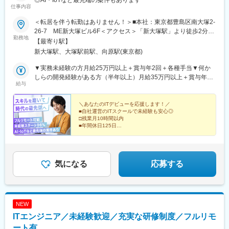
仕事内容
肥後橋駅、和歌山市駅、大阪梅田駅(阪急線)、学園都市駅、千里中
央駅(北大阪急行)、南方駅(大阪府)、大石駅、江坂駅、麻布十番
＜転居を伴う転勤はありません！＞■本社：東京都豊島区南大塚2-
駅、堺筋本町駅、秋葉原駅、宮ノ前駅、新宿御苑前駅、溜池山王
26-7 ME新大塚ビル6F＜アクセス＞「新大塚駅」より徒歩2分
駅、高島町駅、桜田門駅、蓮沼駅、吉祥寺駅、京成船橋駅、銀座
勤務地
「大塚駅」より徒歩6分【研修後のプロジェクト先】◆フルリモー
【最寄り駅】
駅、飯田橋駅、代官山駅、大崎広小路駅、御成門駅、富士見ケ丘
ト、もしくは東京23区を中心とした東京・神奈川・千葉・埼玉・
新大塚駅、大塚駅前駅、向原駅(東京都)
駅、市川駅、新日本橋駅、鹿島田駅、祐天寺駅、馬喰横山駅、武
札幌・仙台・名古屋・大阪・福岡など※勤務地は希望を考慮しま
蔵小杉駅、汐留駅、新大久保駅、地下鉄成増駅、新高島平駅、新
す。※すべて徒歩10分以内の駅チカオフィスです。※敷地内全面禁
▼実務未経験の方月給25万円以上＋賞与年2回＋各種手当▼何か
宿駅(東京メトロ)、外苑前駅、千歳烏山駅、京急川崎駅、南新宿
煙☆在宅勤務や完全在宅（フルリモート）、リモートワークも相
しらの開発経験がある方（半年以上）月給35万円以上＋賞与年2
駅、東京駅、大塚駅前駅、布田駅、西横浜駅、田原町駅(東京都)、
給与
談可能です！
回＋各種手当※経験・スキルなどを考慮し決定します。※上記金額
東池袋駅、二子新地駅、日比谷駅、京王八王子駅、半蔵門駅、高
には一律支給の住宅手当2万円を含みます。※残業代は全額支給※
輪ゲートウェイ駅、北参道駅、春日駅(東京都)、立川駅、両国駅、
試用期間6カ月あり（期間中は月給23万円以上で、その他の待遇
＼あなたのITデビューを応援します！／
乃木坂駅、永田町駅、北品川駅、ゆめが丘駅、南太田駅、黄金町
■自社運営のITスクールで未経験も安心◎
に変更なし）☆経験がある方は、現職・前職給与を考慮して月給
駅、日本大通り駅、桜木町駅、三ツ沢下町駅、中津駅(地下鉄)、大
□残業月10時間以内
を決定します。☆明確な評価制度あるため、個人の頑張りに応じ
■年間休日125日
阪難波駅、玉造駅、西梅田駅、三宮駅(神戸新交通)、なにわ橋駅、
て評価します。【年収例】年収600万円（未経験入社4年）年収
□完全週休2日制／土日祝日休み
大阪城北詰駅、中之島駅、関目成育駅、千里中央駅(大阪モノレー
■フルリモートも可能
500万円（未経験入社3年）年収350万円（未経験入社2年）
ル)、西中島南方駅、摩耶駅、三宮駅(神戸市営)、心斎橋駅、岩本
□AI・IoTなど最先端の案件あり
■ゆくゆくは年収600万円も目指せる
町駅、小台駅、東新宿駅、虎ノ門駅、八丁堀駅(東京都)、日ノ出町
気になる
応募する
駅、東海神駅、銀座一丁目駅、六本木一丁目駅、茗荷谷駅、市川
真間駅、馬喰町駅、内幸町駅、新宿西口駅、初台駅、竹橋駅、大
塚駅(東京都)、星川駅、稲荷町駅(東京都)、東池袋四丁目駅、信濃
町駅、泉岳寺駅、国立競技場駅、後楽園駅、立川南駅、蔵前駅、
馬車道駅、平沼橋駅、神奈川駅、なんば駅(南海線)、大阪梅田駅
NEW
(阪神線)、北浜駅(大阪府)、大阪城公園駅、関目駅、西灘駅
ITエンジニア／未経験歓迎／充実な研修制度／フルリモ
ート有