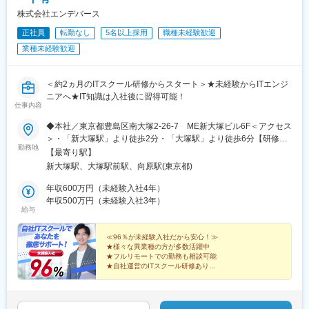
株式会社エンデバース
正社員
転勤なし
5名以上採用
職種未経験歓迎
業種未経験歓迎
＜約2ヵ月のITスクール研修からスタート＞★未経験からITエンジ
ニアへ★IT知識は入社後に習得可能！
仕事内容
◆本社／東京都豊島区南大塚2-26-7 ME新大塚ビル6F＜アクセス
＞・「新大塚駅」より徒歩2分・「大塚駅」より徒歩6分【研修後
勤務地
のプロジェクト先】◆フルリモート、もしくは東京23区を中心と
【最寄り駅】
した東京・神奈川・千葉・埼玉・札幌・仙台・名古屋・大阪・福
新大塚駅、大塚駅前駅、向原駅(東京都)
岡など※勤務地は希望を考慮します。※すべて徒歩10分以内の駅チ
カオフィスです。※敷地内全面禁煙☆在宅勤務や完全在宅（フルリ
年収600万円（未経験入社4年）
モート）、リモートワークも相談可能です！
年収500万円（未経験入社3年）
給与
≪96％が未経験入社だから安心！≫
★様々な異業種の方が多数活躍中
★フルリモートでの勤務も相談可能
★自社運営のITスクール研修あり
★入社3～4年で年収500万円～600万円台可能
★AIやIoTなどやりがいのあるプロジェクト多