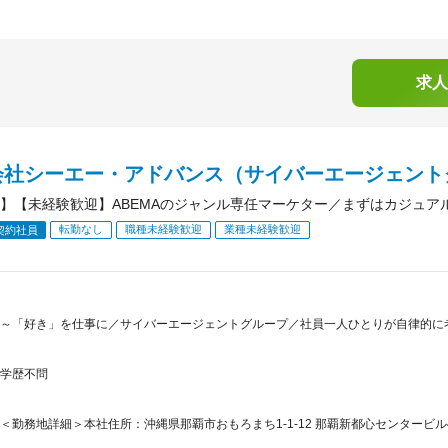
求人
会社シーエー・アドバンス（サイバーエージェント
】【未経験歓迎】ABEMAのジャンル専任マーケター／まずはカジュアル
転勤なし
職種未経験歓迎
業種未経験歓迎
契約社員
～「好き」を仕事に／サイバーエージェントグループ／社員一人ひとりが自律的に
学歴不問
＜勤務地詳細＞本社住所：沖縄県那覇市おもろまち1-1-12 那覇新都心センタービル4