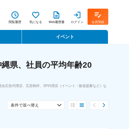
閲覧履歴
気になる
Web履歴書
ログイン
会員登録
イベント
転職イベント・転職セミナー
縄県、社員の平均年齢20
転職フェア
転職セミナー動画
総合広告代理店、広告制作、SP代理店（イベント・販促提案など）な
条件で並べ替え