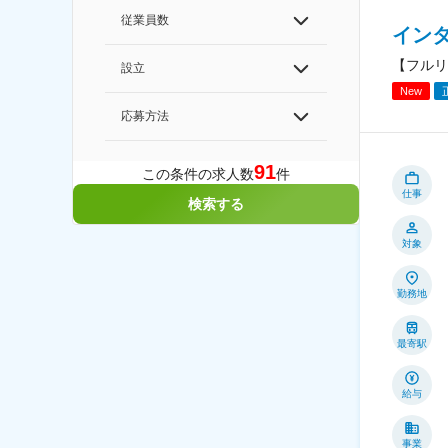
従業員数
イン
【フルリ
設立
New
応募方法
91
この条件の求人数
件
仕事
検索する
対象
勤務地
最寄駅
給与
事業