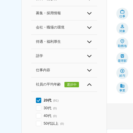
募集・採用情報
仕事
会社・職場の環境
対象
待遇・福利厚生
勤務地
語学
最寄駅
仕事内容
給与
社員の平均年齢
選択中
事業
20代
(
91
)
30代
(
0
)
40代
(
0
)
50代以上
(
0
)