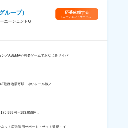
グループ）
応募依頼する
（エージェントサービス）
ーエージェントG
ン／ABEMAや有名ゲームでおなじみサイバ
F勤務地最寄駅：ゆいレール線／...
99円～193,958円...
ット広告運用サポート・サイト監視・イ...