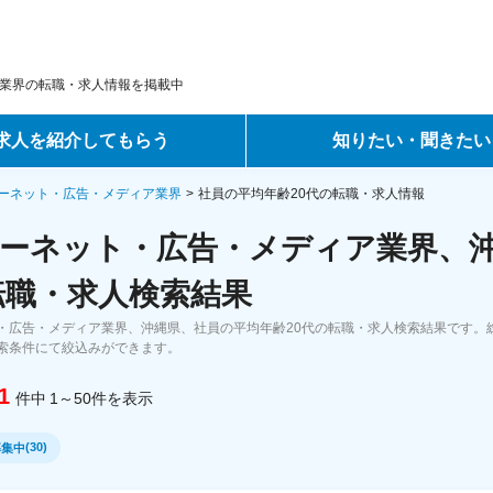
業界の転職・求人情報を掲載中
求人を紹介してもらう
知りたい・聞きたい
ントサービス
転職ノウハウ
ーネット・広告・メディア業界
社員の平均年齢20代の転職・求人情報
ーネット・広告・メディア業界、沖
サービス
データで見る転職
転職・求人検索結果
ーエージェントサービス
コラム・インタビュー
・広告・メディア業界、沖縄県、社員の平均年齢20代の転職・求人検索結果です。
索条件にて絞込みができます。
転職Q&A
1
件中
1～50
件
を表示
(
30
)
募集中