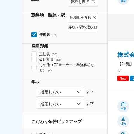
事業
職種を選択
勤務地、路線・駅
勤務地を選択
路線・駅を選択
沖縄県
(
91
)
雇用形態
株式
正社員
(
66
)
契約社員
(
22
)
【沖縄】
その他（FCオーナー・業務委託な
ン
ど）
(
4
)
New
年収
指定しない
以上
指定しない
以下
仕事
こだわり条件ピックアップ
対象