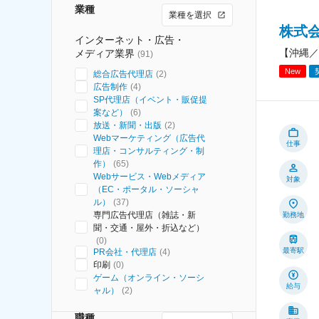
業種
業種を選択
株式
インターネット・広告・
【沖縄／
メディア業界
(
91
)
New
総合広告代理店
(
2
)
広告制作
(
4
)
SP代理店（イベント・販促提
案など）
(
6
)
放送・新聞・出版
(
2
)
Webマーケティング（広告代
仕事
理店・コンサルティング・制
作）
(
65
)
Webサービス・Webメディア
対象
（EC・ポータル・ソーシャ
ル）
(
37
)
専門広告代理店（雑誌・新
勤務地
聞・交通・屋外・折込など）
(
0
)
最寄駅
PR会社・代理店
(
4
)
印刷
(
0
)
ゲーム（オンライン・ソーシ
給与
ャル）
(
2
)
職種