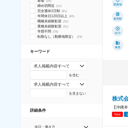
新着
(
28
)
勤務地
締め切間近
(
12
)
完全週休2日制
(
81
)
年間休日120日以上
(
85
)
最寄駅
職種未経験歓迎
(
51
)
業種未経験歓迎
(
51
)
学歴不問
(
78
)
給与
転勤なし（勤務地限定）
(
78
)
事業
キーワード
求人掲載内容すべて
を含む
求人掲載内容すべて
を含まない
株式
【沖縄本
詳細条件
New
休日・働き方