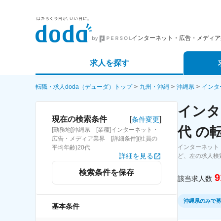
インターネット・広告・メディア
求人を探す
詳細条件から探す
エージェ
転職・求人doda（デューダ）トップ
九州・沖縄
沖縄県
インタ
インタ
新着求人から探す
スカウト
[
]
現在の検索条件
条件変更
代 の
[勤務地]沖縄県 [業種]インターネット・
求人特集から探す
パートナ
広告・メディア業界 [詳細条件](社員の
インターネット
平均年齢)20代
詳細を見る
ど、左の求人検
検索条件を保存
9
該当求人数
沖縄県のみで
基本条件