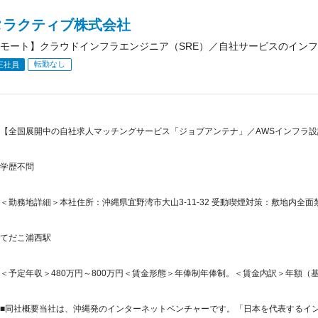
タラクティブ株式会社
モート】クラウドインフラエンジニア（SRE）／自社サービスのイン
転勤なし
正社員
【全国展開中の自社求人マッチングサービス「ジョブアンテナ」／AWSインフラ設
学歴不問
＜勤務地詳細＞本社住所：沖縄県宜野湾市大山3-11-32 受動喫煙対策：敷地内全面
てだこ浦西駅
＜予定年収＞480万円～800万円＜賃金形態＞年俸制年俸制。＜賃金内訳＞年額（基本給）：4
■同社概要当社は、沖縄発のインターネットベンチャーです。「日本を代表するインタ