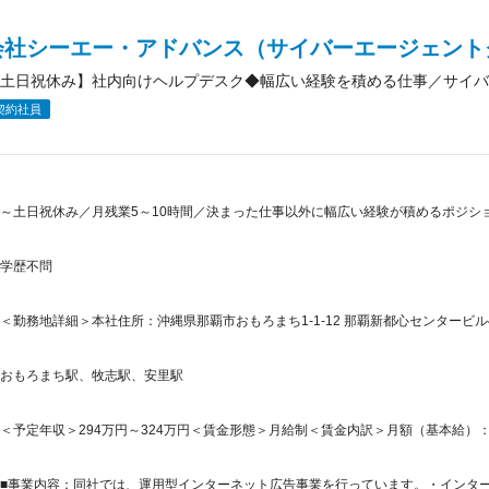
会社シーエー・アドバンス（サイバーエージェント
土日祝休み】社内向けヘルプデスク◆幅広い経験を積める仕事／サイバ
契約社員
～土日祝休み／月残業5～10時間／決まった仕事以外に幅広い経験が積めるポジショ
学歴不問
＜勤務地詳細＞本社住所：沖縄県那覇市おもろまち1-1-12 那覇新都心センタービル4
おもろまち駅、牧志駅、安里駅
＜予定年収＞294万円～324万円＜賃金形態＞月給制＜賃金内訳＞月額（基本給）：175,9
■事業内容：同社では、運用型インターネット広告事業を行っています。・インターネ