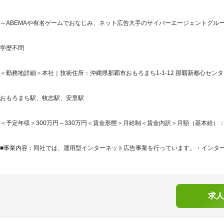
～ABEMAや有名ゲームでおなじみ、ネット広告大手のサイバーエージェントグルー
学歴不問
＜勤務地詳細＞本社｜技術住所：沖縄県那覇市おもろまち1-1-12 那覇新都心センター
おもろまち駅、牧志駅、安里駅
＜予定年収＞300万円～330万円＜賃金形態＞月給制＜賃金内訳＞月額（基本給）：179,5
■事業内容：同社では、運用型インターネット広告事業を行っています。・インターネ
求人