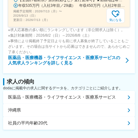
【全国27都府県／原則転勤なし／直行直帰可】★勤務地は希望を考慮★拠点により車通勤OK※充足状況により、ご希望の勤務地での募集が終了している場合があります。※転居を伴う転勤の有無は、半年ごとに希望を伺い、選択いただけます。■東北■・宮城県（仙台市）■関東■・東京都（東京23区など）・神奈川県（横浜市など）・埼玉県（さいたま市など）・千葉県（千葉市など）・茨城県（水戸市）・栃木県（宇都宮市／足利市）・群馬県（前橋市）■東海■・愛知県（名古屋市／豊田市／豊橋市／小牧市）・静岡県（静岡市／浜松市／沼津市／焼津市／富士市）・岐阜県（岐阜市）・三重県（四日市市）■信越・北陸■・長野県（長野市）・山梨県（甲府市）・石川県（金沢市）・富山県（富山市）・福井県（福井市）■関西■・大阪府・兵庫県（神戸市／尼崎市／姫路市）・京都府（京都市）・奈良県（奈良市／天理市）・滋賀県（大津市／彦根市）・和歌山県（和歌山市／田辺市）■中国■・広島県（広島市）・岡山県（岡山市）■四国■・香川県（高松市）■九州■・福岡県（福岡市）
年収535万円（入社3年目／29歳） 年収450万円（入社2年目／26歳）
掲載予定期間：
2026/7/13（月）
〜
2026/9/13（日）
気になる
更新日：
2026/7/13（月）
※求人応募数の多い順にランキングしています（非公開求人は除く）。
※集計対象期間：2026/8/2（日）～2026/8/8（土）
※事情により掲載終了予定日よりも前に求人募集が終了していることもご
ざいます。その場合は当サイトから応募はできませんので、あらかじめご
了承ください。
医薬品・医療機器・ライフサイエンス・医療系サービス
の
人気求人ランキングを詳しく見る
求人の傾向
dodaに掲載中の求人に関するデータを、カテゴリごとにご紹介します。
医薬品・医療機器・ライフサイエンス・医療系サービス
沖縄県
社員の平均年齢20代