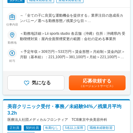
契約社員
職種未経験歓迎
業種未経験歓迎
～「全ての子に良質な運動機会を提供する」業界注目の急成長カ
ンパニー／選べる勤務形態／残業少な目～
仕事内容
■業務内容：
＜勤務地詳細＞Lii sports studio 各店舗（沖縄）住所：沖縄県内 受
◇リィのコーチのシゴト
動喫煙対策：屋内全面禁煙変更の範囲：会社の定める事業所
・運動支援を中心としたお子さまへのプログラム提供
勤務地
・運動メニューの作成
＜予定年収＞309万円～533万円＜賃金形態＞月給制＜賃金内訳＞
・保護者さまへのフィードバック
月額（基本給）：221,100円～381,100円＜月給＞221,100円～
・事務作業
給与
381,100円＜昇給有無＞有＜残業手当＞有＜給与補足＞※保有資格
・環境整備・清掃
により、手当が変動いたします※場合によってはリーダークラスで
・希望に応じたプロジェクトへの参画
の採用も検討しております■昇給：年1回■賞与：年2回賃金はあく
（運動プログラム作成プロジェクト／面接官挑戦／スタジオリー
までも目安の金額であり、選考を通じて上下する可能性がありま
ダー挑戦／海外出張の通訳など）
応募依頼する
気になる
す。月給(月額)は固定手当を含めた表記です。
（エージェントサービス）
■1日の流れ（平日）：
10:00 朝の151運動、朝会
10:15 午前の支援開始（95分）
美容クリニック受付・事務／未経験94%／残業月平均
11:45 記録作成
12:00 昼食・休憩
3.2h
13:00 昼の151運動
医療法人社団メディカルフロンティア TCB東京中央美容外科
13:05 プロジェクトミーティング
14:15 午後の支援（保護者フィードバック含む）
正社員
契約社員
転勤なし
5名以上採用
職種未経験歓迎