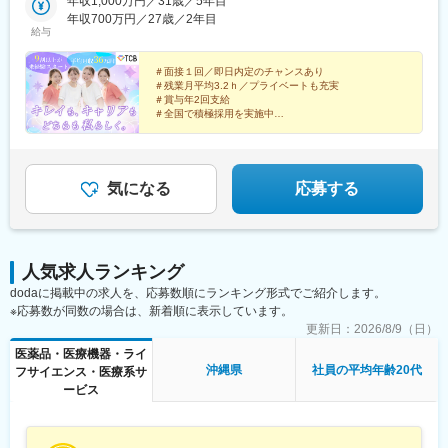
横浜院、大宮東口院、水戸院、つくば院、宇都宮院、高崎院、前
年収1,000万円／31歳／5年目
浜駅、横浜駅、川崎駅、藤沢駅、本厚木駅、大宮駅(埼玉県)、川口
橋院 など【中部】名古屋駅前院 、名古屋栄院、金山院、岐阜
年収700万円／27歳／2年目
駅、川越駅、南越谷駅、宇都宮駅、水戸駅、つくば駅、千葉駅、
給与
院、静岡院、浜松院、三島院、新潟院、金沢院、福井院、富山
京成千葉駅、柏駅、京成船橋駅、松戸駅、高崎駅、前橋駅、旭川
院、長野院、松本院、山梨甲府駅前院 など【近畿】梅田大阪駅
駅、さっぽろ駅、あおば通駅、福島駅(福島県)、郡山駅(福島県)、
前院、大阪阪急梅田駅前院、枚方院、天王寺院、堺院、なんば
＃面接１回／即日内定のチャンスあり
青森駅、盛岡駅、山形駅、秋田駅、矢場町駅、近鉄名古屋駅、金
＃残業月平均3.2ｈ／プライベートも充実
院、心斎橋院、京都駅前院、奈良院、和歌山院、四日市院 など
山駅(愛知県)、豊田市駅、駅前大通駅、名鉄岐阜駅、静岡駅、新浜
＃賞与年2回支給
【中四国】広島院、福山院、松山院、高松院、高知院、徳島院、
松駅、三島広小路駅、長野駅、松本駅、北鉄金沢駅、新潟駅、近
＃全国で積極採用を実施中
松江院、周南徳山駅ビル院 など【九州・沖縄】小倉院、佐賀
鉄四日市駅、電鉄富山駅、福井駅、甲府駅、東梅田駅、大阪難波
全国100院以上を展開する大手美容クリニックだからこ
院、長崎院、熊本院、宮崎院、鹿児島院、那覇院 など【受動喫
駅、高槻市駅、大阪梅田駅(阪急線)、枚方市駅、堺東駅、天王寺駅
そ、「やりがい・高収入・キャリア」のすべてをバラン
煙対策】屋内原則禁煙
前駅、西梅田駅、心斎橋駅、京都駅、烏丸駅、三ノ宮駅、姫路
スよく実現できます！
駅、近鉄奈良駅、和歌山駅、草津駅(滋賀県)、徳山駅、立町駅、福
気になる
応募する
山駅、松江駅、片原町駅(香川県)、松山市駅、蓮池町通駅、徳島
駅、西鉄久留米駅、西鉄福岡駅、平和通駅、博多駅、天神南駅、
鹿児島中央駅前駅、通町筋駅、宮崎駅、長崎駅前駅、佐賀駅、大
分駅、県庁前駅(沖縄県)、新宿西口駅、新宿駅(東京メトロ)、学習
人気求人ランキング
院下駅、東池袋駅、日比谷駅、銀座駅、岩本町駅、立川駅、京王
dodaに掲載中の求人を、応募数順にランキング形式でご紹介します。
八王子駅、高輪台駅、奥沢駅、神奈川駅、平沼橋駅、京急川崎
※応募数が同数の場合は、新着順に表示しています。
駅、石上駅、新越谷駅、宇都宮駅東口駅、新千葉駅、栄町駅(千葉
県)、船橋駅、札幌駅、仙台駅(地下鉄)、曽根田駅、栄駅(愛知県)、
更新日：
2026/8/9（日）
名古屋駅、西高蔵駅、新豊田駅、新豊橋駅、岐阜駅、新静岡駅、
医薬品・医療機器・ライ
浜松駅、三島田町駅、市役所前駅(長野県)、金沢駅、あすなろう四
沖縄県
社員の平均年齢20代
フサイエンス・医療系サ
日市駅、電鉄富山駅・エスタ前駅、福井駅(福井県)、大阪梅田駅
ービス
(阪神線)、なんば駅(地下鉄)、高槻駅、梅田駅(地下鉄)、宮之阪
駅、大阪阿部野橋駅、北新地駅、四ツ橋駅、七条駅、四条駅(京都
市営)、三宮駅(神戸新交通)、山陽姫路駅、田中口駅、八丁堀駅(広