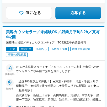
院、高松院、高知院、徳島院、松江院、周南徳山駅ビル院【九
先輩スタッフの94％が未経験からの挑戦！
州・沖縄】福岡博多院、小倉院、佐賀院、長崎院、熊本院、宮崎
美容業界が初めてという方も安心してスキルを身に付け
られます♪
院、鹿児島院、那覇院など※受動喫煙対策あり
気になる
応募する
美容カウンセラー／未経験OK／残業月平均3.2h／賞与
年2回
医療法人社団メディカルフロンティア TCB東京中央美容外科
正社員
契約社員
転勤なし
5名以上採用
職種未経験歓迎
業種未経験歓迎
94％が未経験スタート★【ノルマなし＆チーム制】患者様へのカ
ウンセリングや各種ご提案をお任せします
仕事内容
【全国100院以上で募集！】★東京・神奈川・埼玉・千葉エリア
積極採用中★転居を伴う転勤なし★希望エリアに配属します◆ク
勤務地
リニック一覧＜全国100院以上展開＞【北海道・東北】旭川駅前
【最寄り駅】
院、青森院、盛岡院、秋田院、山形院、仙台駅前院、福島院、郡
西武新宿駅、新宿三丁目駅、高田馬場駅、池袋駅、有楽町駅、銀
山院 など【関東】新宿東口院、池袋駅前院、品川院、秋葉原
座一丁目駅、秋葉原駅、新宿駅、渋谷駅、中野駅(東京都)、町田
院、町田院、八王子院、千葉東口院、柏院、船橋院、川崎院、新
駅、立川北駅、八王子駅、品川駅、北千住駅、自由が丘駅、新横