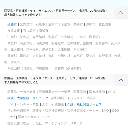
医薬品・医療機器・ライフサイエンス・医療系サービス、沖縄県、20代の転職・
求人情報をエリアで絞り込む
那覇市
宜野湾市
石垣市
浦添市
名護市
糸満市
沖縄市
豊見城市
うるま市
宮古島市
南城市
中頭郡（読谷村、嘉手納町、北谷町、北中城村、中城村、西原町）
島尻郡（与那原町、南風原町、渡嘉敷村、座間味村、粟国村、渡名喜村、南大東
村、北大東村、伊平屋村、伊是名村、久米島町、八重瀬町）
国頭郡（国頭村、大宜味村、東村、今帰仁村、本部町、恩納村、宜野座村、金武
町、伊江村）
八重山郡（竹富町、与那国町）
宮古郡（多良間村）
医薬品・医療機器・ライフサイエンス・医療系サービス、沖縄県、20代の転職・
求人情報を業種で絞り込む
医薬品メーカー業界
医療機器メーカー業界
医薬品卸
医療機器卸
CRO
病院・大学病院・クリニック
調剤薬局・ドラッグストア業界
バイオベンチャー業界
大学・研究施設
介護・福祉関連サービス
その他医療関連
診断薬・臨床検査機器・臨床検査試薬メーカー
SMO
CSO
CMO
医療コンサルティング
医療広告代理店・出版社・マーケティング・リサーチ