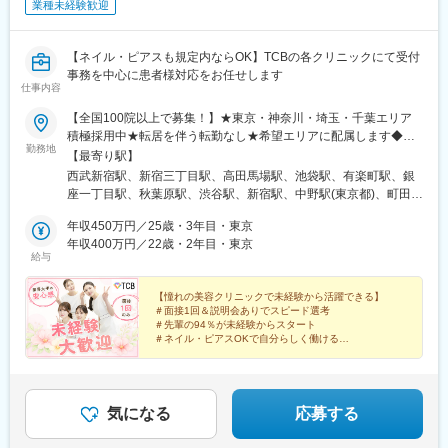
15:50 記録作成、事務作業
業種未経験歓迎
17:30 清掃・環境整備
17:55 帰りの151運動
18:00 退勤
【ネイル・ピアスも規定内ならOK】TCBの各クリニックにて受付
事務を中心に患者様対応をお任せします
仕事内容
■働きやすさの理由：
◇圧倒的にクリアな運営
【全国100院以上で募集！】★東京・神奈川・埼玉・千葉エリア
・リィボーダーチェック（LBC）の徹底により、常に「堂々と運
積極採用中★転居を伴う転勤なし★希望エリアに配属します◆ク
営できる状態」をキープ
勤務地
リニック一覧＜全国100院以上展開＞【北海道・東北】旭川駅前
【最寄り駅】
・疑問点をその場でクリアにできる文化
院、青森院、盛岡院、秋田院、山形院、仙台駅前院、福島院、郡
西武新宿駅、新宿三丁目駅、高田馬場駅、池袋駅、有楽町駅、銀
・迷わずお子さまに向き合える環境
山院 など【関東】新宿東口院、池袋駅前院、品川院、秋葉原
座一丁目駅、秋葉原駅、渋谷駅、新宿駅、中野駅(東京都)、町田
院、町田院、八王子院、千葉東口院、柏院、船橋院、川崎院、新
駅、立川北駅、八王子駅、品川駅、北千住駅、自由が丘駅、新横
■こんな方におススメです：
横浜院、大宮東口院、水戸院、つくば院、宇都宮院、高崎院、前
年収450万円／25歳・3年目・東京
浜駅、横浜駅、川崎駅、藤沢駅、本厚木駅、大宮駅(埼玉県)、川口
・一人ひとりに寄り添った支援をしたい方
橋院 など【中部】名古屋駅前院 、名古屋栄院、金山院、岐阜
年収400万円／22歳・2年目・東京
駅、川越駅、南越谷駅、宇都宮駅、水戸駅、つくば駅、千葉駅、
・保護者にも信頼される働き方をしたい方
給与
院、静岡院、浜松院、三島院、新潟院、金沢院、福井院、富山
京成千葉駅、柏駅、京成船橋駅、松戸駅、高崎駅、前橋駅、旭川
・送迎／残業／持ち帰り仕事なく働きたい方
院、長野院、松本院、山梨甲府駅前院 など【近畿】梅田大阪駅
駅、さっぽろ駅、あおば通駅、福島駅(福島県)、郡山駅(福島県)、
・プライベートも大切にしたい方
前院、大阪阪急梅田駅前院、枚方院、天王寺院、堺院、なんば
【憧れの美容クリニックで未経験から活躍できる】
青森駅、盛岡駅、山形駅、秋田駅、矢場町駅、近鉄名古屋駅、金
・年齢や経験に関係なくステップアップしたい方
＃面接1回＆説明会ありでスピード選考
院、心斎橋院、京都駅前院、奈良院、和歌山院、四日市院 など
山駅(愛知県)、豊田市駅、駅前大通駅、名鉄岐阜駅、静岡駅、新浜
・海外出張や面接官など新しい挑戦をしたい方
＃先輩の94％が未経験からスタート
【中四国】広島院、福山院、松山院、高松院、高知院、徳島院、
松駅、三島広小路駅、長野駅、松本駅、北鉄金沢駅、新潟駅、近
＃ネイル・ピアスOKで自分らしく働ける
・変化を楽しみ前向きに働きたい方
松江院、周南徳山駅ビル院 など【九州・沖縄】小倉院、佐賀
＃残業月平均3.2時間／プライベートも充実
鉄四日市駅、電鉄富山駅、福井駅、甲府駅、東梅田駅、大阪難波
・対話を重視し支え合える環境を求める方
＃月9日～10日休みでしっかりリフレッシュ
院、長崎院、熊本院、宮崎院、鹿児島院、那覇院 など【受動喫
駅、高槻市駅、大阪梅田駅(阪急線)、枚方市駅、堺東駅、天王寺駅
・キャリアアップと社会貢献の両方を実現したい方
煙対策】屋内原則禁煙
前駅、江坂駅、心斎橋駅、京都駅、烏丸駅、三ノ宮駅、姫路駅、
・制度づくりや仕組みづくりに興味がある方
近鉄奈良駅、和歌山駅、草津駅(滋賀県)、徳山駅、立町駅、福山
気になる
応募する
・短期間で経験を積み市場価値を高めたい方
駅、松江駅、片原町駅(香川県)、松山市駅、蓮池町通駅、徳島駅、
西鉄久留米駅、西鉄福岡駅、平和通駅、博多駅、天神南駅、鹿児