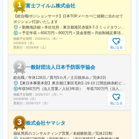
島県)、高松築港駅、高知橋駅、眉山ロープウェイ山麓駅、天神
富士フイルム株式会社
駅、小倉駅(福岡県)、東比恵駅、鹿児島中央駅、水道町駅、五島町
駅、旭橋駅、西早稲田駅、末広町駅(東京都)、立川南駅、高輪ゲー
【総合職/ポジションサーチ】日本TOPメーカー/ご経験に合わせて
トウェイ駅、九品仏駅、新高島駅、東宿郷駅、葭川公園駅、大神
ポジション打診いたします
宮下駅、大通駅、仙台駅、栄町駅(愛知県)、国際センター駅、日吉
＜勤務地詳細＞本社住所：東京都港区赤坂9-7-3 ミッドタウン・ウェスト勤務地最寄駅：東京メトロ日比谷線／都営大江戸線／六本木駅受動喫煙対策：敷地内全面禁煙
町駅、第一通り駅、三島駅、七ツ屋駅、富山駅、福井城址大名町
＜予定年収＞600万円～900万円＜賃金形態＞月給制補足事項なし＜賃金内訳＞月額（基本給）：300,000円～500,000円＜月給＞300,000円～500,000円＜昇給有無＞有＜残業手当＞有賃金はあくまでも目安の金額であり、選考を通じて上下する可能性があります。月給(月額)は固定手当を含めた表記です。
駅、なんば駅(南海線)、大阪駅、天王寺駅、西大橋駅、五条駅(京
掲載予定期間：
2026/6/11（木）
〜
都市営)、京都河原町駅、神戸三宮駅(阪神)、本通駅、高松駅(香川
2026/9/9（水）
県)、南堀端駅、はりまや橋駅、旦過駅、高見橋駅、熊本城・市役
気になる
更新日：
2026/8/8（土）
所前駅、長崎駅(長崎県)、美栄橋駅
一般財団法人日本予防医学協会
総合職／年休126日／賞与5カ月／土日祝休み／完休2日
【東日本事業本部】東京都江東区毛利1-19-10 江間忠錦糸町ビル※訪問先からの直行直帰が可能です！＜アクセス＞・JR総武線（快速・各駅停車）／東京メトロ半蔵門線 錦糸町駅より徒歩5分・東京メトロ半蔵門線／都営新宿線 住吉駅より徒歩5分※受動喫煙対策:屋内全面禁煙
年収560万円（法人営業／入社3年目） 年収700万円（法人営業・チームリーダー／入社5年目）
掲載予定期間：
2026/7/27（月）
〜
2026/8/30（日）
気になる
更新日：
2026/7/27（月）
株式会社ヤマシタ
福祉用具のコンサルティング営業／未経験歓迎／完休2日制