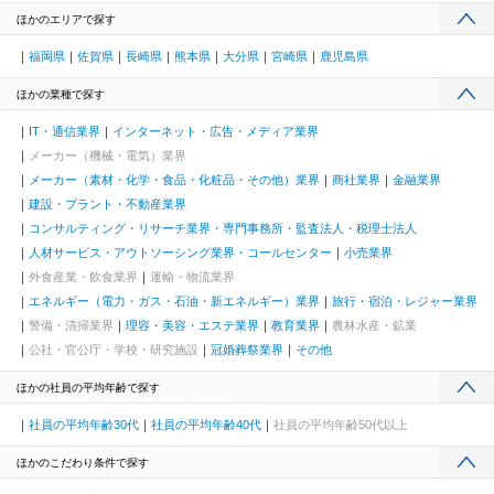
ほかのエリアで探す
福岡県
佐賀県
長崎県
熊本県
大分県
宮崎県
鹿児島県
ほかの業種で探す
IT・通信業界
インターネット・広告・メディア業界
メーカー（機械・電気）業界
メーカー（素材・化学・食品・化粧品・その他）業界
商社業界
金融業界
建設・プラント・不動産業界
コンサルティング・リサーチ業界・専門事務所・監査法人・税理士法人
人材サービス・アウトソーシング業界・コールセンター
小売業界
外食産業・飲食業界
運輸・物流業界
エネルギー（電力・ガス・石油・新エネルギー）業界
旅行・宿泊・レジャー業界
警備・清掃業界
理容・美容・エステ業界
教育業界
農林水産・鉱業
公社・官公庁・学校・研究施設
冠婚葬祭業界
その他
ほかの社員の平均年齢で探す
社員の平均年齢30代
社員の平均年齢40代
社員の平均年齢50代以上
ほかのこだわり条件で探す