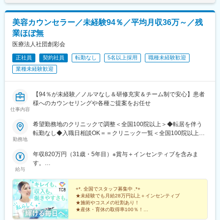
■キャリアパス：
島中央駅前駅、通町筋駅、宮崎駅、長崎駅前駅、佐賀駅、大分
・児童発達支援管理責任者として支援のプロ
駅、県庁前駅(沖縄県)、新宿西口駅、新宿駅(東京メトロ)、学習院
・直接支援を届けるスペシャリストコーチ
美容カウンセラー／未経験94％／平均月収36万～／残
下駅、東池袋駅、日比谷駅、銀座駅、岩本町駅、立川駅、京王八
・スタジオをマネジメントするリーダー
業ほぼ無
王子駅、高輪台駅、奥沢駅、神奈川駅、平沼橋駅、京急川崎駅、
・品質管理やプロジェクト担当
石上駅、新越谷駅、宇都宮駅東口駅、新千葉駅、栄町駅(千葉県)、
医療法人社団創彩会
・新規事業への挑戦
船橋駅、札幌駅、仙台駅(地下鉄)、曽根田駅、栄駅(愛知県)、名古
など、多様なキャリアを描くことが可能です。
正社員
契約社員
転勤なし
5名以上採用
職種未経験歓迎
屋駅、西高蔵駅、新豊田駅、新豊橋駅、岐阜駅、新静岡駅、浜松
業種未経験歓迎
駅、三島田町駅、市役所前駅(長野県)、金沢駅、あすなろう四日市
■当社の特徴：
駅、電鉄富山駅・エスタ前駅、福井駅(福井県)、大阪梅田駅(阪神
運動を通じて子どもが自分を好きになれる場づくりを追求。クリ
線)、なんば駅(地下鉄)、高槻駅、梅田駅(地下鉄)、宮之阪駅、大阪
アな運営と対等な関わりを大切に、挑戦と成長を楽しめる文化が
【94％が未経験／ノルマなし＆研修充実＆チーム制で安心】患者
阿部野橋駅、四ツ橋駅、七条駅、四条駅(京都市営)、三宮駅(神戸
根づく環境です。
様へのカウンセリングや各種ご提案をお任せ
新交通)、山陽姫路駅、田中口駅、八丁堀駅(広島県)、高松築港
仕事内容
駅、高知橋駅、眉山ロープウェイ山麓駅、天神駅、小倉駅(福岡
変更の範囲：会社の定める業務
県)、東比恵駅、鹿児島中央駅、水道町駅、五島町駅、旭橋駅、西
希望勤務地のクリニックで調整＜全国100院以上＞◆転居を伴う
早稲田駅、末広町駅(東京都)、立川南駅、高輪ゲートウェイ駅、九
転勤なし◆入職日相談OK＝＝クリニック一覧＜全国100院以上展
勤務地
品仏駅、新高島駅、東宿郷駅、葭川公園駅、大神宮下駅、大通
開＞＝＝【北海道・東北】旭川駅前院、札幌駅前院、青森院、盛
駅、仙台駅、栄町駅(愛知県)、国際センター駅、日吉町駅、第一通
岡院、秋田院、山形院、仙台駅前院、福島院、郡山院など【関
年収820万円（31歳・5年目）※賞与＋インセンティブを含みま
り駅、三島駅、七ツ屋駅、富山駅、福井城址大名町駅、なんば駅
東】新宿東口院、池袋駅前院、品川院、秋葉原院、町田院、八王
す。
(南海線)、大阪駅、天王寺駅、西大橋駅、五条駅(京都市営)、京都
子院、千葉東口院、柏院、船橋院、川崎院、新横浜院、大宮東口
給与
年収550万円（27歳・2年目）※賞与＋インセンティブを含みま
河原町駅、神戸三宮駅(阪神)、本通駅、高松駅(香川県)、南堀端
院、水戸院、つくば院、宇都宮院、高崎院、前橋院など【中部】
す。
駅、はりまや橋駅、旦過駅、高見橋駅、熊本城・市役所前駅、長
名古屋栄院、岐阜院、静岡院、浜松院、三島院、新潟院、金沢
+*. 全国でスタッフ募集中 .*+
崎駅(長崎県)、美栄橋駅
院、福井院、富山院、長野院、松本院、山梨甲府駅前院など【近
★未経験でも月給28万円以上＋インセンティブ
★施術やコスメの社割あり！
畿】大阪駅前院、天王寺院、京都駅前院、奈良院、姫路院、神戸
★産休・育休の取得率100％！
院、和歌山院、四日市院など【中四国】広島院、福山院、松山