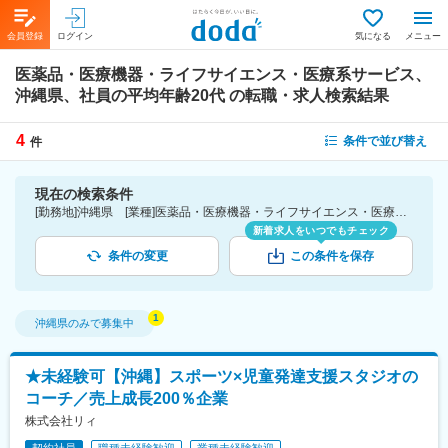
会員登録
ログイン
気になる
メニュー
医薬品・医療機器・ライフサイエンス・医療系サービス、
沖縄県、社員の平均年齢20代
の転職・求人検索結果
4
条件で並び替え
件
現在の検索条件
[勤務地]沖縄県 [業種]医薬品・医療機器・ライフサイエンス・医療系サービス [詳細条件](社員の平均年齢)20代
新着求人をいつでもチェック
条件の変更
この条件を保存
沖縄県
のみで募集中
★未経験可【沖縄】スポーツ×児童発達支援スタジオの
コーチ／売上成長200％企業
株式会社リィ