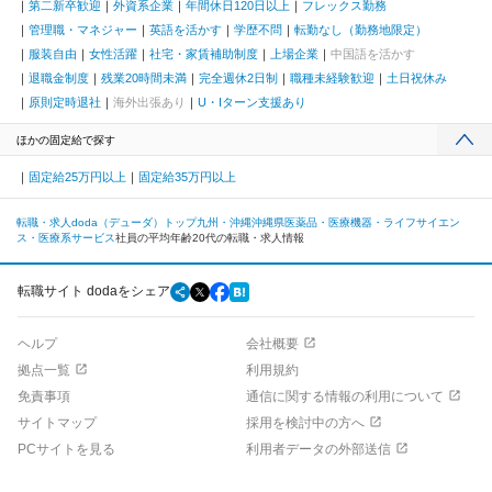
第二新卒歓迎
外資系企業
年間休日120日以上
フレックス勤務
管理職・マネジャー
英語を活かす
学歴不問
転勤なし（勤務地限定）
服装自由
女性活躍
社宅・家賃補助制度
上場企業
中国語を活かす
退職金制度
残業20時間未満
完全週休2日制
職種未経験歓迎
土日祝休み
原則定時退社
海外出張あり
U・Iターン支援あり
ほかの固定給で探す
固定給25万円以上
固定給35万円以上
転職・求人doda（デューダ）トップ
九州・沖縄
沖縄県
医薬品・医療機器・ライフサイエン
ス・医療系サービス
社員の平均年齢20代の転職・求人情報
転職サイト dodaをシェア
ヘルプ
会社概要
拠点一覧
利用規約
免責事項
通信に関する情報の利用について
サイトマップ
採用を検討中の方へ
PCサイトを見る
利用者データの外部送信