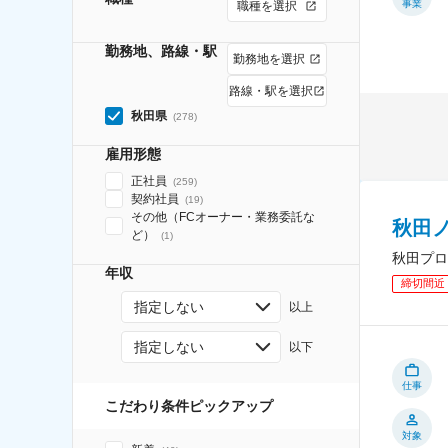
事業
職種を選択
勤務地、路線・駅
勤務地を選択
路線・駅を選択
秋田県
(
278
)
雇用形態
正社員
(
259
)
契約社員
(
19
)
その他（FCオーナー・業務委託な
秋田
ど）
(
1
)
秋田プロ
年収
締切間近
指定しない
以上
指定しない
以下
仕事
こだわり条件ピックアップ
対象