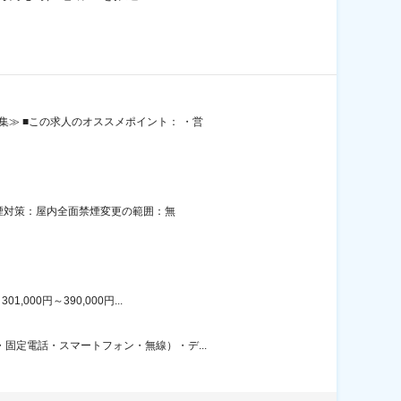
集≫ ■この求人のオススメポイント： ・営
喫煙対策：屋内全面禁煙変更の範囲：無
00円～390,000円...
固定電話・スマートフォン・無線）・デ...