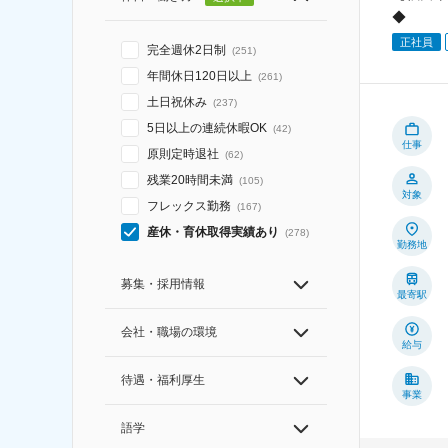
◆
正社員
完全週休2日制
(
251
)
年間休日120日以上
(
261
)
土日祝休み
(
237
)
5日以上の連続休暇OK
(
42
)
仕事
原則定時退社
(
62
)
残業20時間未満
(
105
)
対象
フレックス勤務
(
167
)
産休・育休取得実績あり
(
278
)
勤務地
募集・採用情報
最寄駅
会社・職場の環境
給与
待遇・福利厚生
事業
語学