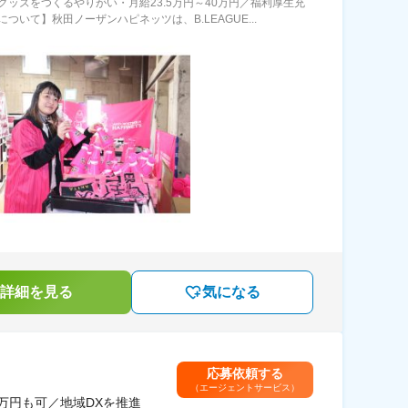
グッズをつくるやりがい・月給23.5万円～40万円／福利厚生充
ついて】秋田ノーザンハピネッツは、B.LEAGUE...
詳細を見る
気になる
応募依頼する
（エージェントサービス）
万円も可／地域DXを推進