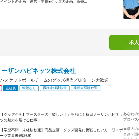
イベントの企画・運営・主催■グッズの企画、販売...
求人
ノーザンハピネッツ株式会社
バスケットボールチームのグッズ担当／UIターン大歓迎
転勤なし
職種未経験歓迎
業種未経験歓迎
正社員
あなたの
【グッズ企画】ブースターの「欲しい！」を形に！秋田ノーザンハピネッ
プロバス
ツの魅力を届ける仕事！
★求人の
【学歴不問・未経験歓迎】商品企画・グッズ開発に挑戦したい方 ◎スポ
企画・開
ーツ業界未経験OK