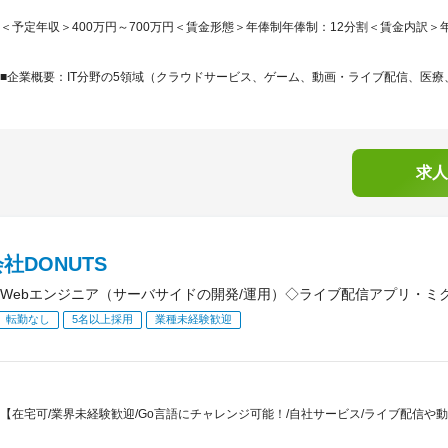
＜予定年収＞400万円～700万円＜賃金形態＞年俸制年俸制：12分割＜賃金内訳＞年額（基
■企業概要：IT分野の5領域（クラウドサービス、ゲーム、動画・ライブ配信、医療、
求人
社DONUTS
Webエンジニア（サーバサイドの開発/運用）◇ライブ配信アプリ・ミ
転勤なし
5名以上採用
業種未経験歓迎
【在宅可/業界未経験歓迎/Go言語にチャレンジ可能！/自社サービス/ライブ配信