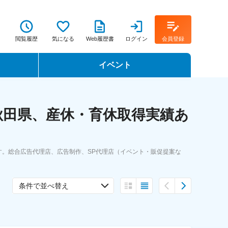
閲覧履歴
気になる
Web履歴書
ログイン
会員登録
イベント
転職イベント・転職セミナー
秋田県、産休・育休取得実績あ
転職フェア
転職セミナー動画
。総合広告代理店、広告制作、SP代理店（イベント・販促提案な
条件で並べ替え