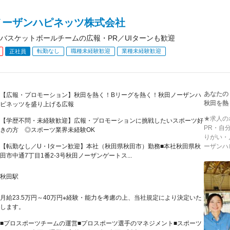
ノーザンハピネッツ株式会社
バスケットボールチームの広報・PR／UIターンも歓迎
転勤なし
職種未経験歓迎
業種未経験歓迎
正社員
あなたの
【広報・プロモーション】秋田を熱く！Bリーグを熱く！秋田ノーザンハ
秋田を熱
ピネッツを盛り上げる広報
★求人の
【学歴不問・未経験歓迎】広報・プロモーションに挑戦したいスポーツ好
PR・自
きの方 ◎スポーツ業界未経験OK
りがい・
【転勤なし／U・Iターン歓迎】本社（秋田県秋田市）勤務■本社秋田県秋
ーザンハピ
田市中通7丁目1番2-3号秋田ノーザンゲートス...
秋田駅
月給23.5万円～40万円※経験・能力を考慮の上、当社規定により決定いた
します。
■プロスポーツチームの運営■プロスポーツ選手のマネジメント■スポーツ