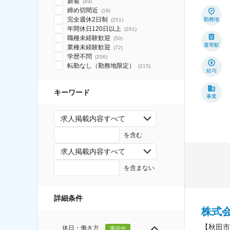
新着
(
49
)
締め切間近
(
19
)
完全週休2日制
勤務地
(
251
)
年間休日120日以上
(
261
)
職種未経験歓迎
(
50
)
最寄駅
業種未経験歓迎
(
72
)
学歴不問
(
206
)
転勤なし（勤務地限定）
(
215
)
給与
キーワード
事業
求人掲載内容すべて
を含む
求人掲載内容すべて
を含まない
詳細条件
株式
【秋田市
休日・働き方
選択中