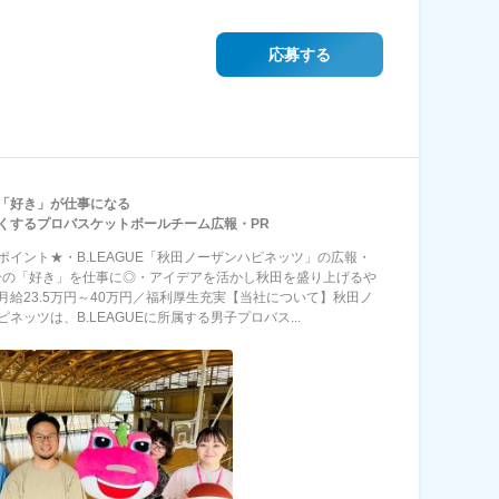
応募する
「好き」が仕事になる
くするプロバスケットボールチーム広報・PR
ポイント★・B.LEAGUE「秋田ノーザンハピネッツ」の広報・
分の「好き」を仕事に◎・アイデアを活かし秋田を盛り上げるや
月給23.5万円～40万円／福利厚生充実【当社について】秋田ノ
ネッツは、B.LEAGUEに所属する男子プロバス...