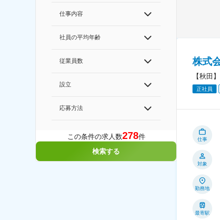
仕事内容
社員の平均年齢
株式会
従業員数
【秋田】
設立
正社員
応募方法
278
この条件の求人数
件
仕事
検索する
対象
勤務地
最寄駅