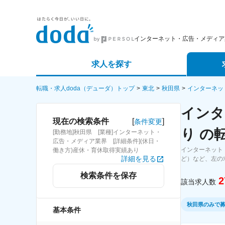
インターネット・広告・メディア
求人を探す
詳細条件から探す
エージェ
転職・求人doda（デューダ）トップ
東北
秋田県
インターネッ
インタ
新着求人から探す
スカウト
[
]
現在の検索条件
条件変更
り の
[勤務地]秋田県 [業種]インターネット・
求人特集から探す
パートナ
広告・メディア業界 [詳細条件](休日・
インターネット
働き方)産休・育休取得実績あり
詳細を見る
ど）など、左の
検索条件を保存
2
該当求人数
秋田県のみで
基本条件