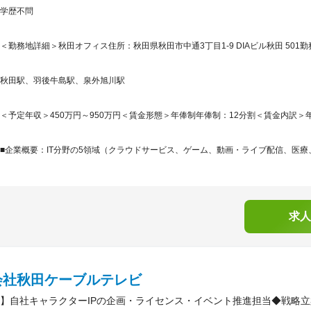
学歴不問
＜勤務地詳細＞秋田オフィス住所：秋田県秋田市中通3丁目1‐9 DIAビル秋田 501勤
秋田駅、羽後牛島駅、泉外旭川駅
＜予定年収＞450万円～950万円＜賃金形態＞年俸制年俸制：12分割＜賃金内訳＞年額（基
■企業概要：IT分野の5領域（クラウドサービス、ゲーム、動画・ライブ配信、医療、
求人
会社秋田ケーブルテレビ
】自社キャラクターIPの企画・ライセンス・イベント推進担当◆戦略立