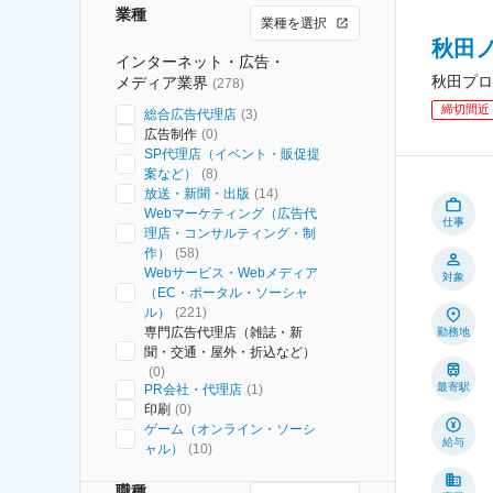
業種
業種を選択
秋田
インターネット・広告・
秋田プロ
メディア業界
(
278
)
締切間近
総合広告代理店
(
3
)
広告制作
(
0
)
SP代理店（イベント・販促提
案など）
(
8
)
放送・新聞・出版
(
14
)
Webマーケティング（広告代
仕事
理店・コンサルティング・制
作）
(
58
)
Webサービス・Webメディア
対象
（EC・ポータル・ソーシャ
ル）
(
221
)
専門広告代理店（雑誌・新
勤務地
聞・交通・屋外・折込など）
(
0
)
最寄駅
PR会社・代理店
(
1
)
印刷
(
0
)
ゲーム（オンライン・ソーシ
給与
ャル）
(
10
)
職種