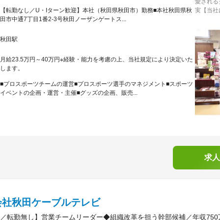
愛される
【転勤なし／U・Iターン歓迎】本社（秋田県秋田市）勤務■本社秋田県秋
実【当社に
田市中通7丁目1番2-3号秋田ノーザンゲートス...
秋田駅
月給23.5万円～40万円※経験・能力を考慮の上、当社規定により決定いた
します。
■プロスポーツチームの運営■プロスポーツ選手のマネジメント■スポーツ
イベントの企画・運営・主催■グッズの企画、販売...
求人
会社秋田ケーブルテレビ
／転勤無し】営業チームリーダー◆組織改革を担う幹部候補／年収750