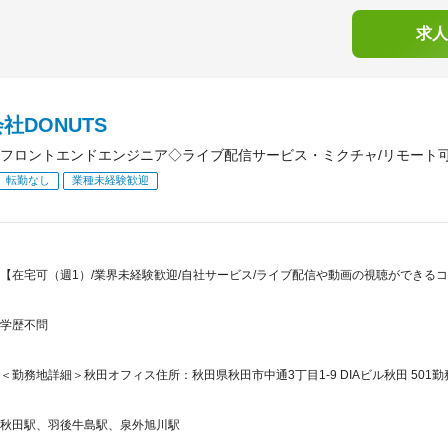
求人
社DONUTS
フロントエンドエンジニア◇ライブ配信サービス・ミクチャ/リモート
転勤なし
業種未経験歓迎
【在宅可（週1）/業界未経験歓迎/自社サービス/ライブ配信や動画の視聴ができるコ
学歴不問
＜勤務地詳細＞秋田オフィス住所：秋田県秋田市中通3丁目1‐9 DIAビル秋田 501勤
秋田駅、羽後牛島駅、泉外旭川駅