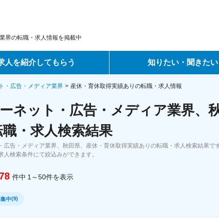
業界の転職・求人情報を掲載中
求人を紹介してもらう
知りたい・聞きたい
ントサービス
転職ノウハウ
ト・広告・メディア業界
産休・育休取得実績ありの転職・求人情報
ーネット・広告・メディア業界、
サービス
データで見る転職
転職・求人検索結果
ーエージェントサービス
コラム・インタビュー
・広告・メディア業界、秋田県、産休・育休取得実績ありの転職・求人検索結果です
求人検索条件にて絞込みができます。
転職Q&A
78
件中
1～50
件
を表示
(
9
)
募集中