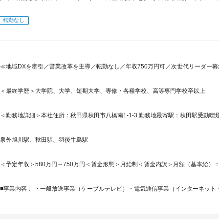
転勤なし
≪地域DXを牽引／営業改革を主導／転勤なし／年収750万円可／次世代リーダー募
＜最終学歴＞大学院、大学、短期大学、専修・各種学校、高等専門学校卒以上
＜勤務地詳細＞本社住所：秋田県秋田市八橋南1-1-3 勤務地最寄駅：秋田駅受動
泉外旭川駅、秋田駅、羽後牛島駅
＜予定年収＞580万円～750万円＜賃金形態＞月給制＜賃金内訳＞月額（基本給）：301,0
■事業内容： ・一般放送事業（ケーブルテレビ）・電気通信事業（インターネット・