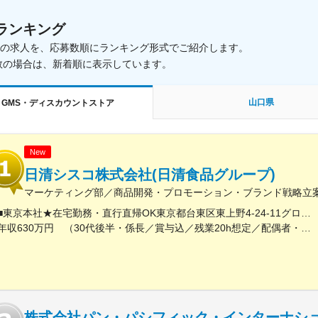
ランキング
載中の求人を、応募数順にランキング形式でご紹介します。
数の場合は、新着順に表示しています。
山口県
・GMS・ディスカウントストア
New
日清シスコ株式会社(日清食品グループ)
マーケティング部／商品開発・プロモーション・ブランド戦略立
■東京本社★在宅勤務・直行直帰OK東京都台東区東上野4-24-11グローバル・ワン上野11階
年収630万円 （30代後半・係長／賞与込／残業20h想定／配偶者・扶養手当／住宅手当）
株式会社パン・パシフィック・インターナシ