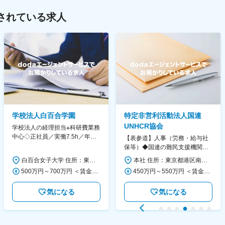
されている求人
学校法人白百合学園
特定非営利活動法人国連
UNHCR協会
学校法人の経理担当※科研費業務
中心◇正社員／実働7.5h／年休
【表参道】人事（労務・給与社
130日／1881年創立の伝統女子
保等）◆国連の難民支援機関の
大学
活動を支える日本公式支援窓口
白百合女子大学 住所：東京都調布市緑ヶ丘1-25 勤務地最寄駅：京王線／仙川駅 受動喫煙対策：屋内全面禁煙 変更の範囲：会社の定める事業所
本社 住所：東京都港区南青山6-10-11 ウェスレーセンター3F 勤務地最寄駅：地下鉄各線／表参道駅 受動喫煙対策：屋内全面禁煙 変更の範囲：会社の定める事業所（リモートワーク含む）
◆正職員登用前提
500万円～700万円 ＜賃金形態＞ 月給制 ＜賃金内訳＞ 月額（基本給）：280,000円～430,000円 ＜月給＞ 280,000円～430,000円 ＜昇給有無＞ 有 ＜残業手当＞ 有 ＜給与補足＞ ※年齢・過去の経験に基づき、本学規定に合わせ決定 【残業手当】有 /残業時間に応じて全額支給（※想定年収に含む） 【各種手当】扶養手当/住宅手当/通勤手当 等 【賞与】年2回（6月、12月） 【昇給】年1回（4月） 賃金はあくまでも目安の金額であり、選考を通じて上下する可能性があります。 月給(月額)は固定手当を含めた表記です。
450万円～550万円 ＜賃金形態＞ 月給制 ＜賃金内訳＞ 月額（基本給）：340,000円～420,000円 ＜月給＞ 340,000円～420,000円 ＜昇給有無＞ 有 ＜残業手当＞ 有 ＜給与補足＞ ※能力・経験によって決定します。 ■賞与あり（業績評価に応じて支給） 賃金はあくまでも目安の金額であり、選考を通じて上下する可能性があります。 月給(月額)は固定手当を含めた表記です。
気になる
気になる