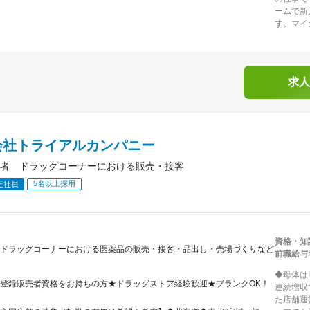
ームで新
す。マイ
求人
会社トライアルカンパニー
者 ドラッグコーナーにおける販売・接客
5名以上採用
正社員
資格・知
ドラッグコーナーにおける医薬品の販売・接客・品出し・売場づくりなど
前職給与
◆母体は
登録販売者資格をお持ちの方★ドラッグストア経験歓迎★ブランクOK！
連続増収
た店舗運