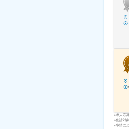
※求人応
※集計対象期
※事情に