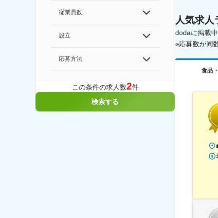
従業員数
人気求人
dodaに掲
設立
※応募数が同
応募方法
食品
2
この条件の求人数
件
検索する