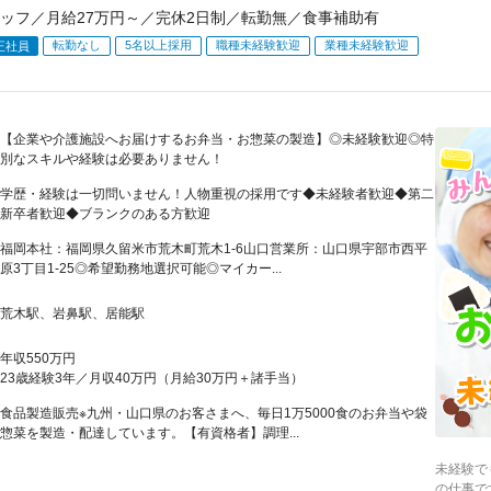
ッフ／月給27万円～／完休2日制／転勤無／食事補助有
転勤なし
5名以上採用
職種未経験歓迎
業種未経験歓迎
正社員
【企業や介護施設へお届けするお弁当・お惣菜の製造】◎未経験歓迎◎特
別なスキルや経験は必要ありません！
学歴・経験は一切問いません！人物重視の採用です◆未経験者歓迎◆第二
新卒者歓迎◆ブランクのある方歓迎
福岡本社：福岡県久留米市荒木町荒木1-6山口営業所：山口県宇部市西平
原3丁目1-25◎希望勤務地選択可能◎マイカー...
荒木駅、岩鼻駅、居能駅
年収550万円
23歳経験3年／月収40万円（月給30万円＋諸手当）
食品製造販売※九州・山口県のお客さまへ、毎日1万5000食のお弁当や袋
惣菜を製造・配達しています。【有資格者】調理...
未経験で
の仕事で