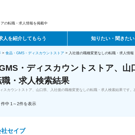
トアの転職・求人情報を掲載中
求人を紹介してもらう
知りたい・聞きたい
ントサービス
転職ノウハウ
界
食品・GMS・ディスカウントストア
入社後の職種変更なしの転職・求人情報
GMS・ディスカウントストア、山
サービス
データで見る転職
転職・求人検索結果
ーエージェントサービス
コラム・インタビュー
ディスカウントストア、山口県、入社後の職種変更なしの転職・求人検索結果です。
転職Q&A
件中
1～2
件
を表示
会社セイブ