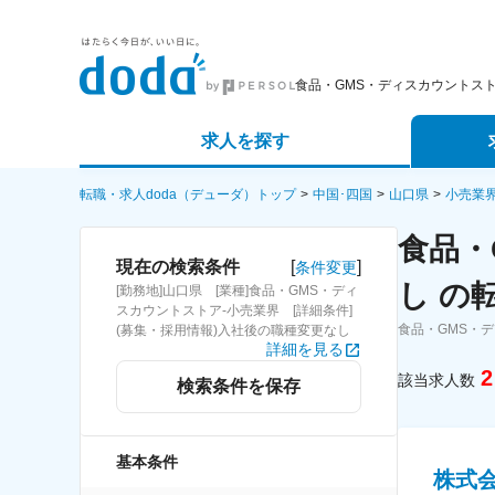
食品・GMS・ディスカウントス
求人を探す
詳細条件から探す
エージェ
転職・求人doda（デューダ）トップ
中国･四国
山口県
小売業
食品・
新着求人から探す
スカウト
[
]
現在の検索条件
条件変更
し の
[勤務地]山口県 [業種]食品・GMS・ディ
求人特集から探す
パートナ
スカウントストア-小売業界 [詳細条件]
食品・GMS・
(募集・採用情報)入社後の職種変更なし
詳細を見る
2
該当求人数
検索条件を保存
基本条件
株式