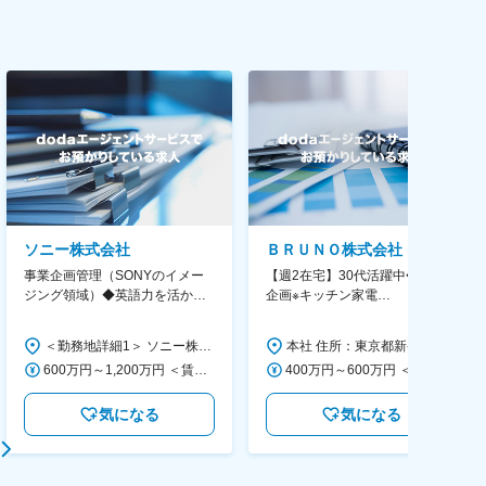
ソニー株式会社
ＢＲＵＮＯ株式会社
事業企画管理（SONYのイメー
【週2在宅】30代活躍中◆商品
ジング領域）◆英語力を活か
企画※キッチン家電
す/CFO管轄＃SECCFO0027
◆「BRUNO」新商品の企画／企
画～調達／働き方◎
＜勤務地詳細1＞ ソニー株式会社 住所：神奈川県横浜市西区みなとみらい5-1-1 受動喫煙対策：屋内全面禁煙 ＜勤務地詳細2＞ ソニーシティ大崎 住所：東京都品川区大崎2-10-1 勤務地最寄駅：JR線／大崎駅 受動喫煙対策：屋内全面禁煙 変更の範囲：会社の定める事業所（リモートワーク含む）
本社 住所：東京都新宿区西新宿6丁目22-1 新宿スクエアタワー B1階 勤務地最寄駅：東京メトロ丸ノ内線／西新宿駅 受動喫煙対策：屋内全面禁煙 変更の範囲：会社の定める事業所（リモートワーク含む）
600万円～1,200万円 ＜賃金形態＞ 月給制 ＜賃金内訳＞ 月額（基本給）：350,000円～500,000円 ＜月給＞ 350,000円～500,000円 ＜昇給有無＞ 有 ＜残業手当＞ 有 ＜給与補足＞ ※年収は経験や能力を考慮の上、当社規定により決定します。 賃金はあくまでも目安の金額であり、選考を通じて上下する可能性があります。 月給(月額)は固定手当を含めた表記です。
400万円～600万円 ＜賃金形態＞ 月給制 経験・能力を考慮の上、優遇いたします。 ＜賃金内訳＞ 月額（基本給）：300,000円～450,000円 ＜月給＞ 300,000円～450,000円 ＜昇給有無＞ 有 ＜残業手当＞ 有 ＜給与補足＞ ・賞与実績：年2回 ・昇給：年1回 ※半年毎に評価を行い、評価が高ければ年齢に関係なく昇給・昇格していきます。創造性の高い人・新しいことにチャレンジした人が高い評価を得られます。 賃金はあくまでも目安の金額であり、選考を通じて上下する可能性があります。 月給(月額)は固定手当を含めた表記です。
気になる
気になる