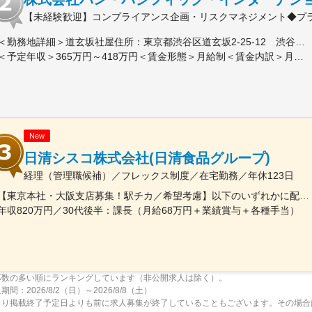
【未経験歓迎】コンプライアンス企画・リスクマネジメント◆プラ
＜勤務地詳細＞道玄坂社屋住所：東京都渋谷区道玄坂2-25-12 渋谷道玄坂通8F 受動喫煙対策：屋内全面禁煙変更の範囲：会社の定める事業所（リモートワーク含む）
＜予定年収＞365万円～418万円＜賃金形態＞月給制＜賃金内訳＞月額（基本給）：210,600円～242,100円その他固定手当/月：1,000円固定残業手当/月：16,400円～18,900円（固定残業時間10時間0分/月）超過した時間外労働の残業手当は追加支給＜月給＞228,000円～262,000円（一律手当を含む）＜昇給有無＞有＜残業手当＞有＜給与補足＞※ご経験に応じて決定。■給与改定：年2回（1月・7月）■賞与：年2回（7月・12月）※入社時給与は総合職テーブルでの算出となる為、入社1年後に選択頂くテーブルにより最大2.5万円減額となる可能性有。入社1年後原則5月にご自身の状況に合わせて、エリア・ホームへの変更申請が可能（会社承認後の適用）賃金はあくまでも目安の金額であり、選考を通じて上下する可能性があります。月給(月額)は固定手当を含めた表記です。
New
日清シスコ株式会社(日清食品グループ)
経理（管理職候補）／フレックス制度／在宅勤務／年休123日
【東京本社・大阪支店募集！駅チカ／希望考慮】以下のいずれかに配属予定です。・東京都台東区東上野4-24-11グローバル・ワン上野11階・大阪府大阪市淀川区西中島4-1-1日清食品ホールディングス（株）大阪本社ビル12階※将来的に異動・全国転勤の可能性もございます。
年収820万円／30代後半：課長（月給68万円＋業績賞与＋各種手当）
募数の多い順にランキングしています（非公開求人は除く）。
間：2026/8/2（日）～2026/8/8（土）
より掲載終了予定日よりも前に求人募集が終了していることもございます。その場合