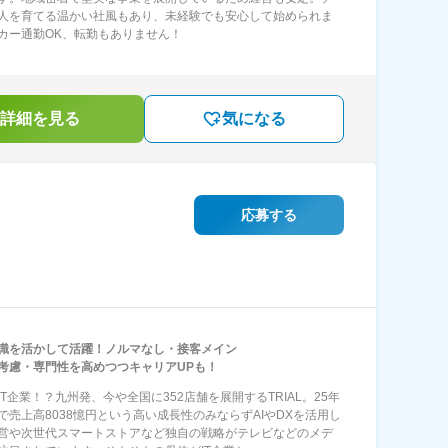
人を育てる温かい社風もあり、未経験でも安心して始められま
カー通勤OK、転勤もありません！
詳細を見る
気になる
応募する
識を活かして活躍！ノルマなし・接客メイン
考慮・専門性を高めつつキャリアUPも！
IT企業！？九州発、今や全国に352店舗を展開するTRIAL。25年
で売上高8038憶円という高い成長性のみならずAIやDXを活用し
営や次世代スマートストアなど独自の戦略がテレビなどのメデ