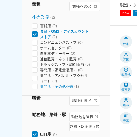
業種
製造スタ
業種を選択
New
小売業界
(
2
)
百貨店
(
0
)
食品・GMS・ディスカウント
ストア
(
2
)
コンビニエンスストア
(
0
)
仕事
ホームセンター
(
0
)
自動車ディーラー
(
0
)
通信販売・ネット販売
(
0
)
対象
ドラッグストア・調剤薬局
(
0
)
専門店（家電量販店）
(
0
)
勤務地
専門店（アパレル・アクセサ
リー）
(
0
)
専門店・その他小売
(
1
)
最寄駅
職種
職種を選択
給与
勤務地、路線・駅
勤務地を選択
事業
路線・駅を選択
山口県
(
2
)