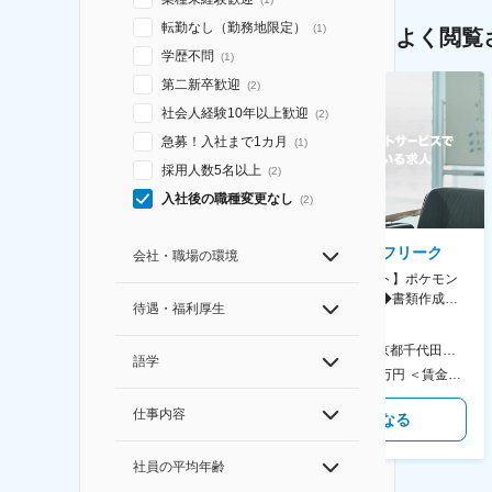
転勤なし（勤務地限定）
(
1
)
よく閲覧
学歴不問
(
1
)
第二新卒歓迎
(
2
)
社会人経験10年以上歓迎
(
2
)
急募！入社まで1カ月
(
1
)
採用人数5名以上
(
2
)
入社後の職種変更なし
(
2
)
AGC株式会社
株式会社ゲームフリーク
会社・職場の環境
【横浜※一般職/転勤なし】庶
【庶務アシスタント】ポケモン
務・事務担当～開発部材の発注
シリーズ開発企業◆書類作成・
待遇・福利厚生
やDXに向けたシステム利用等～
データ入力など◆年休126日・
食事補助あり◎
AGC横浜テクニカルセンター 住所：神奈川県横浜市鶴見区末広町1-1 勤務地最寄駅：JR線／弁天橋駅 受動喫煙対策：敷地内喫煙可能場所あり 変更の範囲：無
本社 住所：東京都千代田区神田錦町2-2-1 KANDASQUARE 受動喫煙対策：屋内全面禁煙 変更の範囲：会社の定める事業所
語学
400万円～550万円 ＜賃金形態＞ 月給制 固定給＋業績給 ＜賃金内訳＞ 月額（基本給）：230,000円～280,000円 ＜月給＞ 230,000円～280,000円 ＜昇給有無＞ 有 ＜残業手当＞ 有 ＜給与補足＞ ※上記はあくまで最低保証額です。実際にはこれまでの経験やスキルを考慮の上、決定します。 年収には残業代は含めておりません。 ■昇給：年1回 ■賞与：年2回 賃金はあくまでも目安の金額であり、選考を通じて上下する可能性があります。 月給(月額)は固定手当を含めた表記です。
350万円～500万円 ＜賃金形態＞ 月給制 ＜賃金内訳＞ 月額（基本給）：215,000円～307,000円 固定残業手当/月：76,700円～110,000円（固定残業時間45時間0分/月） 超過した時間外労働の残業手当は追加支給 ＜月給＞ 291,700円～417,000円（一律手当を含む） ＜昇給有無＞ 有 ＜残業手当＞ 有 ＜給与補足＞ ※経験・能力を考慮の上、年齢に関わりなく当社規定により優遇します。 賃金はあくまでも目安の金額であり、選考を通じて上下する可能性があります。 月給(月額)は固定手当を含めた表記です。
仕事内容
気になる
気になる
社員の平均年齢