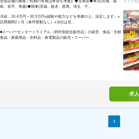
全国店舗の募集／転勤の有無は希望を考慮】◆北海道◆東北(宮城、福
ィアでも
島、岩手、青森)◆関東(茨城、栃木、群馬、埼玉、千...
月給：20.4万円～30.5万円※経験や能力などを考慮の上、決定します。※
試用期間2ヶ月（条件変動なし）※当社は見...
■スーパーセンタートライアル（郊外型総合販売店）の経営、食品・生鮮
食品・家庭用品・衣料品・家電製品の販売＜スーパー...
求人
1