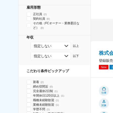
雇用形態
正社員
(
2
)
契約社員
(
0
)
その他（FCオーナー・業務委託な
ど）
(
0
)
年収
指定しない
以上
株式
指定しない
以下
登録販売
New
こだわり条件ピックアップ
新着
(
2
)
締め切間近
(
0
)
完全週休2日制
(
1
)
仕事
年間休日120日以上
(
1
)
職種未経験歓迎
(
1
)
業種未経験歓迎
(
1
)
対象
学歴不問
(
1
)