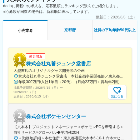
※月に20～30件の商談、平均5～6台の販売
記です。
でビジネスを進めています。
dodaに掲載中の求人を、応募数順にランキング形式でご紹介します。
・継続的な研修と勉強会への参加
※応募数が同数の場合は、新着順に表示しています。
変更の範囲：無
■組織体制：
更新日：
2026/8/8（土）
京都ショールームには7名の営業スタッフが在籍しており、各自が
月に20～30件の商談を行っています。チームプレイを重視し、互
京都府
社員の平均年齢50代以上
小売業界
いにサポートし合いながら業務を進めます。定期的な研修や勉強
会を通じて、常に最新の知識とスキルを身につけることができま
す。
締切間近
■研修について：
年間5講座程のメーカー研修を受けていただきます。基本的なビジ
株式会社丸善ジュンク堂書店
ネスマナーやコミュニケーションスキル、ブランドの歴史などを
大型書店のオリジナルグッズ開発等の企画
学ぶことができます。その後は現場配属となり、OJTを通じて商
株式会社丸善ジュンク堂書店 本社企画事業開発部／東京都中央区新川1-28-23 東京ダイヤビルディング5号館9階★東京メトロ「茅場町駅」徒歩8分★JR・東京メトロ「八丁堀駅」（B4出口）徒歩5分
品知識やお客様対応のスキルを磨いて頂きます。初期の研修期間
年収300万円/入社1年目（20代）（月給23万円＋賞与年2回） 年収390万円/入社5年目（30代）（月給30万円＋賞与年2回）
終了後も、月1～2回程度のGLION GROUPの研修・勉強会によ
掲載予定期間：
2026/6/15（月）
〜
り、知識を深めスキルアップできるようサポートを受けられます
2026/8/16（日）
ので、ご安心ください。
気になる
更新日：
2026/6/15（月）
■企業の特徴／魅力：
当社は「クルマの総合商社」として、国内外に120社、368拠点を
株式会社ポケモンセンター
展開しています。1986年の創業以来、「挑戦し続けること」を経
営理念とし、成長を続けてきました。お客様の喜びを第一に考
【六本木】プロジェクトマネージャー＜ポケモンECを牽引する＞
え、年齢や性別に関係なく評価される文化を持つ同社では、社員
自社サービス×グローバル◆平均残20H
一人ひとりが成長できる環境が整っています。また、自動車関連
＜勤務地詳細＞本社住所：東京都港区六本木6-10-1 六本木ヒルズ森タワー47F受動喫煙対策：屋内全面禁煙変更の範囲：会社の定める事業所（リモートワーク含む）