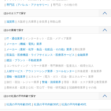
専門店（アパレル・アクセサリー）
専門店・その他小売
ほかのエリアで探す
滋賀県
大阪府
兵庫県
奈良県
和歌山県
ほかの業種で探す
IT・通信業界
インターネット・広告・メディア業界
メーカー（機械・電気）業界
メーカー（素材・化学・食品・化粧品・その他）業界
商社業界
医薬品・医療機器・ライフサイエンス・医療系サービス
金融業界
建設・プラント・不動産業界
コンサルティング・リサーチ業界・専門事務所・監査法人・税理士法人
人材サービス・アウトソーシング業界・コールセンター
外食産業・飲食業界
運輸・物流業界
エネルギー（電力・ガス・石油・新エネルギー）業界
旅行・宿泊・レジャー業界
警備・清掃業界
理容・美容・エステ業界
教育業界
農林水産・鉱業
公社・官公庁・学校・研究施設
冠婚葬祭業界
その他
ほかの社員の平均年齢で探す
社員の平均年齢20代
社員の平均年齢30代
社員の平均年齢40代