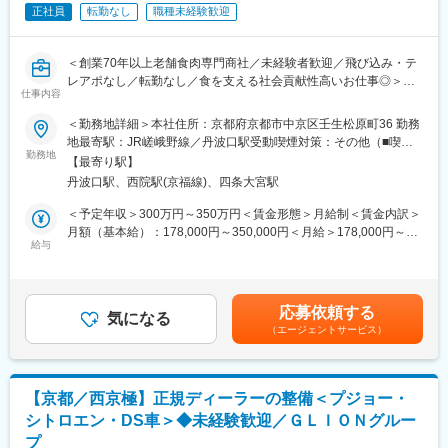
◎モデル年収：40代店長：年収500万円～
正社員
転勤なし
職種未経験歓迎
■入社後の流れ：
ご入社後、まずは当社の店舗運営や接客の基本から学んでいただ
＜創業70年以上老舗食肉専門商社／未経験者歓迎／飛び込み・テ
きます。
レアポなし／転勤なし／食を支える社会貢献性高いお仕事◎＞
最初は基本的な販売業務から始め、徐々に専門的な技術や知識を
仕事内容
生かした検査業務にも慣れていただく予定です。
＼＼こんな方におススメな求人です！／／
＜勤務地詳細＞本社住所：京都府京都市中京区壬生松原町36 勤務
・人と話すことが好きな方
地最寄駅：JR嵯峨野線／丹波口駅受動喫煙対策：その他（■喫煙
■組織構成：
・飲食や食に興味がある方
勤務地
対策：屋外にあり）変更の範囲：会社の定める事業所
「アルプラザ亀岡」内に出店する「ジュピアカワモト」の店舗に
【最寄り駅】
・お客様との信頼関係を大切にできる方
は４名（社員３名）のスタッフが在籍しております。眼鏡だけで
丹波口駅、西院駅(京福線)、四条大宮駅
・安定企業で長く働きたい方
はなく宝飾品の取り扱いもあり、和気あいあいとした職場環境で
・営業職にチャレンジしたい方
＜予定年収＞300万円～350万円＜賃金形態＞月給制＜賃金内訳＞
す。50代のベテラン社員も含め、全員が協力して業務を行ってい
月額（基本給）：178,000円～350,000円＜月給＞178,000円～
ます。
■業務内容：
給与
350,000円＜昇給有無＞有＜残業手当＞有＜給与補足＞■昇給あり
創業70年以上老舗食肉専門商社である同社の営業として、既存取
（業績による）■賞与2回：7月、12月（業績による）■能力給■皆
■企業の特徴／魅力：
引先であるホテル・レストラン・飲食店へ、牛肉を中心とした食
勤手当て（約1万円/月）賃金はあくまでも目安の金額であり、選
当社は1967年に創業した京都府亀岡市に拠点を置く、地域密着型
材の提案営業をお任せします。
考を通じて上下する可能性があります。月給(月額)は固定手当を含
のジュエリー・時計・メガネを取り扱う専門店です。地域のお客
応募依頼する
気になる
めた表記です。
様に寄り添いながら、丁寧なおもてなしを心掛け、幅広い年齢層
（エージェントサービス）
お客様のメニューや季節ごとのニーズをヒアリングし、最適な食
のお客様に対応しています。
材をご提案。単なるルート配送ではなく、「こんなお肉を使った
メニューはどうですか？」といった提案型の営業です。
■年収補足
・昇給：1月あたり5,000円～20,000円（前年度実績）
【京都／西京極】正規ディーラーの整備＜プジョー・
＜具体的には＞
・賞与：年2回／30,000円～250,000円（前年度実績）※売上に応
シトロエン・DS車＞◆未経験歓迎／ＧＬＩＯＮグルー
・既存顧客への定期訪問
じて評価
プ
・商品の提案、受注対応