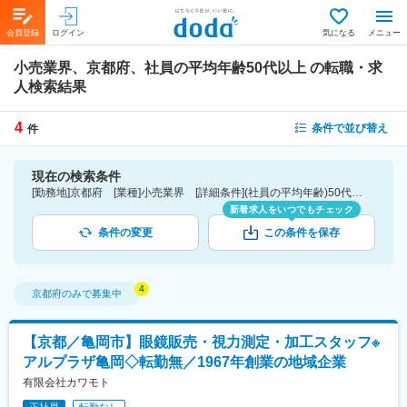
会員登録
ログイン
気になる
メニュー
小売業界、京都府、社員の平均年齢50代以上
の転職・求
人検索結果
4
条件で並び替え
件
現在の検索条件
[勤務地]京都府 [業種]小売業界 [詳細条件](社員の平均年齢)50代以上
新着求人をいつでもチェック
条件の変更
この条件を保存
京都府
のみで募集中
【京都／亀岡市】眼鏡販売・視力測定・加工スタッフ※
アルプラザ亀岡◇転勤無／1967年創業の地域企業
有限会社カワモト