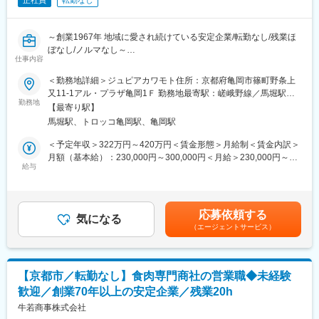
正社員
転勤なし
～創業1967年 地域に愛され続けている安定企業/転勤なし/残業ほ
ぼなし/ノルマなし～
仕事内容
■職務概要：
＜勤務地詳細＞ジュピアカワモト住所：京都府亀岡市篠町野条上
メガネ販売、検眼、レンズ加工に関する業務をお任せします。今
又11-1アル・プラザ亀岡1Ｆ 勤務地最寄駅：嵯峨野線／馬堀駅受
回は眼鏡部門担当者の欠員による募集です。
勤務地
動喫煙対策：その他（（屋内禁煙） 指定喫煙場所有）変更の範
【最寄り駅】
＜具体的な業務＞
囲：無
馬堀駅、トロッコ亀岡駅、亀岡駅
・メガネの販売と接客
・検眼と視力測定
＜予定年収＞322万円～420万円＜賃金形態＞月給制＜賃金内訳＞
・レンズ加工とフレーム調整
月額（基本給）：230,000円～300,000円＜月給＞230,000円～
・顧客対応とアフターサービス
給与
300,000円＜昇給有無＞有＜残業手当＞有＜給与補足＞・昇給：1
・補聴器の販売と接客
月あたり5,000円～20,000円（前年度実績）・賞与：年2回／
30,000円～250,000円（前年度実績）※売上に応じて評価・モデル
■魅力：
年収：40代店長 年収500万円～賃金はあくまでも目安の金額で
応募依頼する
◎売上に応じてインセンティブの支給もあります！
気になる
あり、選考を通じて上下する可能性があります。月給(月額)は固定
（エージェントサービス）
◎目標はあるものの、ノルマや数字を厳しく追うような文化はあ
手当を含めた表記です。
りません。
◎昔からの馴染みのお客様やリピーターも多い温かい店舗です。
◎転勤はなく、残業もほぼないため、プライベートも大事にでき
【京都市／転勤なし】食肉専門商社の営業職◆未経験
ます。
歓迎／創業70年以上の安定企業／残業20h
◎会社の福利厚生で、年2回ほど美味しい食事を食べに行けます！
◎眼鏡部門の責任者を目指していただけます。
牛若商事株式会社