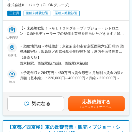
・モデル年収：40代店長 年収500万円～
・見積書作成
株式会社Ｋ・バロウ（GLIONグループ）
・新商品のご案内
変更の範囲：無
正社員
職種未経験歓迎
業種未経験歓迎
・仕入先との調整
・配送サポート（状況に応じて）
【＜未経験歓迎！＞ＧＬＩＯＮグループ／プジョー・シトロエ
■業務の魅力：
ン・DS正規ディーラーでの整備士業務を担当いただきます／残業
◎全国のホテルや有名レストランとの取引多数、食を支える社会
仕事内容
5時間程／手厚い研修・サポート体制がある】
貢献性の高いお仕事です。
◎既存のお客様との長期的な関係構築が重要なポジションです。
＜勤務地詳細＞本社住所：京都府京都市右京区西院六反田町39 勤
■採用背景：
新規開拓や飛び込み営業等はございません。
務地最寄駅：阪急線／西京極駅受動喫煙対策：屋内全面禁煙変更
売上好調（販売台数の増加）による増員となります。
勤務地
◎高級和牛から輸入牛肉まで幅広い商品を提案できるので、お客
の範囲：無
【最寄り駅】
様へのご要望に幅広く対応ができます。
西京極駅、西院駅(阪急線)、西院駅(京福線)
■業務概要：
同社は自動車関連事業を中心に、料飲、ウェディング、旅館事業
■働く環境：
＜予定年収＞264万円～480万円＜賃金形態＞月給制＜賃金内訳＞
など多岐にわたる分野で活躍しています。今回の募集は、プジョ
20代～40代が中心に活躍しており、老舗ながら年功序列ではなく
月額（基本給）：220,000円～400,000円＜月給＞220,000円～
ー・シトロエン・DS正規ディーラーでの整備士業務全般です。集
給与
意欲次第でリーダーや課長への昇進も可能です。
400,000円＜昇給有無＞有＜残業手当＞有＜給与補足＞※経験や年
客に困ることなく安定した整備案件があるため、様々な種類の整
齢考慮いたします。■昇給：年1回 ■賞与：年2回（7月・12月）賃
備技術を早期に習得できる環境が整っています。ベテラン整備士
■入社後について：
金はあくまでも目安の金額であり、選考を通じて上下する可能性
からのEラーニングやWEBトレーニングで着実に成長できます。
業界知識やお肉の知識は入社後に学んでいただきます。先輩社員
があります。月給(月額)は固定手当を含めた表記です。
応募依頼する
気になる
との同行営業からスタートし、商品知識や提案方法を身につけて
（エージェントサービス）
＜具体的には＞
いただきます。分からないことはすぐに周囲に確認できる環境が
・自動車の点検・車検・修理などのメカニックサービス業務
整っており、少人数ならではの「部署全体で育てる」体制のもと
・お客様の車の故障診断、パーツ取り付け
で、丁寧にサポートしていきます。
・新車・中古車の納車前点検
【京都／西京極】車の反響営業・販売＜プジョー・シ
・EラーニングやWEBトレーニングでのスキル向上
■同社の特徴・魅力：