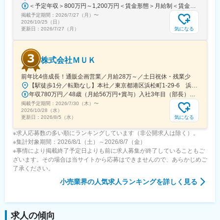
事業以外にも、多岐にわたる事業展開を行い、グローバルな視点
＜予定年収＞800万円～1,200万円＜賃金形態＞月給制＜賃金内訳＞月額（基本給）：598,822円～837,000円固定残業手当/月：109,011円～163,480円（固定残業時間25時間0分/月）超過した時間外労働の残業手当は追加支給＜月給＞707,833円～1,000,480円（一律手当を含む）＜昇給有無＞有＜残業手当＞有賃金はあくまでも目安の金額であり、選考を通じて上下する可能性があります。月給(月額)は固定手当を含めた表記です。
でビジネスを進めています。
掲載予定期間：
2026/7/27（月）
〜
2026/10/25（日）
変更の範囲：無
気になる
更新日：
2026/7/27（月）
株式会社ＭＵＫ
前年比4倍成長！通販企画営業／月給28万～／土日祝休・残業少
【駅徒歩1分／転勤なし】本社／東京都港区浜松町1-29-6 浜松町セントラルビル2階＜アクセス＞・都営地下鉄都営浅草線「大門駅」より徒歩1分・JR山手線「浜松町駅」より徒歩2分※受動喫煙対策：屋内禁煙
年収780万円／48歳（月給56万円+賞与）入社3年目（部長） 年収525万円／28歳（月給37.5万円+賞与）入社3年目（課長）
掲載予定期間：
2026/7/30（木）
〜
2026/10/28（水）
気になる
更新日：
2026/8/5（水）
※求人応募数の多い順にランキングしています（非公開求人は除く）。
※集計対象期間：2026/8/1（土）～2026/8/7（金）
※事情により掲載終了予定日よりも前に求人募集が終了していることもご
ざいます。その場合は当サイトから応募はできませんので、あらかじめご
了承ください。
小売業界
の人気求人ランキングを詳しく見る
求人の傾向