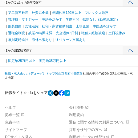
ほかのこだわり条件で探す
第二新卒歓迎
外資系企業
年間休日120日以上
フレックス勤務
管理職・マネジャー
英語を活かす
学歴不問
転勤なし（勤務地限定）
服装自由
女性活躍
社宅・家賃補助制度
上場企業
中国語を活かす
退職金制度
残業20時間未満
完全週休2日制
職種未経験歓迎
土日祝休み
原則定時退社
海外出張あり
U・Iターン支援あり
ほかの固定給で探す
固定給25万円以上
固定給35万円以上
転職・求人doda（デューダ）トップ
関西
京都府
小売業界
社員の平均年齢50代以上の転職・求
人情報
転職サイト dodaをシェア
ヘルプ
会社概要
拠点一覧
利用規約
免責事項
通信に関する情報の利用について
サイトマップ
採用を検討中の方へ
PCサイトを見る
利用者データの外部送信