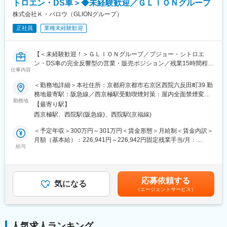
トロエン・DS車＞◆未経験歓迎／ＧＬＩＯＮグループ
・ベテラン整備士からの指導
◎創業70年以上の老舗食肉専門商社で、国産から輸入牛肉まで幅
株式会社Ｋ・バロウ（GLIONグループ）
広い商品を扱い、2012年には米国農務省・米国大使館より「アメ
■組織体制：
リカ農産物の殿堂入り」を受賞するなど、安定した経営基盤を築
正社員
業種未経験歓迎
京都拠点では月に350台の整備が行われており、多くの整備士が
いてきました。
在籍しています。ベテラン整備士が多く、チームとして互いにサ
◎社員の働きやすさにも配慮しており、お肉を安く購入できる制
ポートし合いながら業務を進めます。定期的な研修やトレーニン
度、ベネフィット加入、万一に備えた生命保険の会社負担加入な
【＜未経験歓迎！＞ＧＬＩＯＮグループ／プジョー・シトロエ
グを通じて、常に最新の知識と技術を習得できる環境が整ってい
ど、家族を含めて安心できる環境が整っています。
ン・DS車の完全反響型の営業・販売ポジション／残業15時間程／
ます。
仕事内容
手厚い研修・サポート体制がある】
＜勤務地詳細＞本社住所：京都府京都市右京区西院六反田町39 勤
■研修について：
変更の範囲：会社の定める業務
■採用背景：
務地最寄駅：阪急線／西京極駅受動喫煙対策：屋内全面禁煙変更
年間5講座程のメーカー研修を受けていただきます。基本的なビジ
売上好調（販売台数の増加）による増員となります。
勤務地
の範囲：会社の定める事業所
ネスマナーやコミュニケーションスキル、ブランドの歴史などを
【最寄り駅】
学ぶことができます。その後は現場配属となり、OJTを通じて商
西京極駅、西院駅(阪急線)、西院駅(京福線)
■業務概要：
品知識やお客様対応のスキルを磨いて頂きます。初期の研修期間
当社は自動車関連事業を中心に、料飲、ウェディング、旅館事業
＜予定年収＞300万円～301万円＜賃金形態＞月給制＜賃金内訳＞
終了後も、月1～2回程度のGLION GROUPの研修・勉強会によ
など多岐にわたる分野で活躍しています。今回の募集は、プジョ
月額（基本給）：226,941円～226,942円固定残業手当/月：
り、知識を深めスキルアップできるようサポートを受けられます
ー・シトロエン・DS車の完全反響型営業・販売ポジションの募集
給与
55,545円（固定残業時間42時間0分/月）超過した時間外労働の残
ので、ご安心ください。
となります。未経験者歓迎のため、車の知識がなくても安心して
業手当は追加支給＜月給＞282,486円～282,487円（一律手当を含
スタートできます。お客様に寄り添い、最適な1台を提案すること
む）＜昇給有無＞有＜残業手当＞有＜給与補足＞※経験・能力を考
■企業の特徴／魅力：
で、満足度の高いサービスを提供していただきます。
慮し決定します。※別途インセンティブ支給■月収例：75万円／月
同社は「クルマの総合商社」として、国内外に120社、368拠点を
応募依頼する
気になる
給＋インセンティブ業績を正当に反映した評価制度があるので、
展開しています。1986年の創業以来、「挑戦し続けること」を経
（エージェントサービス）
＜具体的には＞
月に50万円以上のインセンティブを得ているスタッフも在籍して
営理念とし、成長を続けてきました。お客様の喜びを第一に考
・ご来店されたお客様への完全反響型営業
います。■年収例：550万円／入社5年目（経験者）※月給×12ヵ月
え、年齢や性別に関係なく評価される文化を持つ同社では、社員
・お客様のニーズをヒアリングし、最適な車の提案
＋インセンティブ賃金はあくまでも目安の金額であり、選考を通
一人ひとりが成長できる環境が整っています。また、自動車関連
・メンテナンスのお客様対応やサービスサポート
じて上下する可能性があります。月給(月額)は固定手当を含めた表
事業以外にも、多岐にわたる事業展開を行い、グローバルな視点
人気求人ランキング