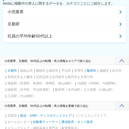
dodaに掲載中の求人に関するデータを、カテゴリごとにご紹介します。
小売業界
京都府
社員の平均年齢50代以上
小売業界、京都府、50代以上の転職・求人情報をエリアで絞り込む
京都市
福知山市
舞鶴市
綾部市
宇治市
宮津市
亀岡市
城陽市
向日市
長岡京市
八幡市
京田辺市
京丹後市
南丹市
木津川市
相楽郡（笠置町、和束町、精華町、南山城村）
与謝郡（伊根町、与謝野町）
綴喜郡（井手町、宇治田原町）
船井郡（京丹波町）
久世郡（久御山町）
乙訓郡（大山崎町）
小売業界、京都府、50代以上の転職・求人情報を業種で絞り込む
百貨店
食品・GMS・ディスカウントストア
コンビニエンスストア
ホームセンター
自動車ディーラー
通信販売・ネット販売
ドラッグストア・調剤薬局
専門店（家電量販店）