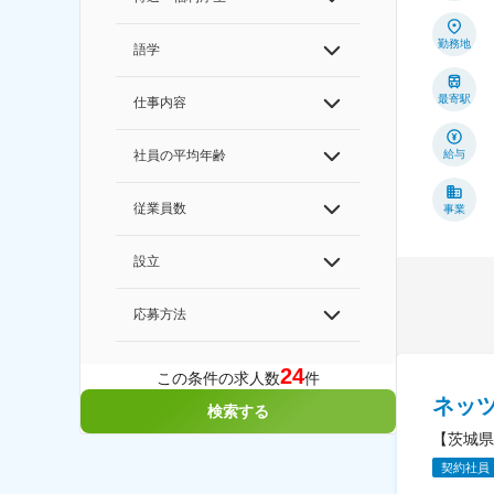
勤務地
語学
最寄駅
仕事内容
給与
社員の平均年齢
従業員数
事業
設立
応募方法
24
この条件の求人数
件
ネッ
検索する
【茨城県
契約社員