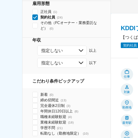
雇用形態
正社員
(
1
)
契約社員
(
24
)
その他（FCオーナー・業務委託な
KDD
ど）
(
0
)
【つくば
年収
契約社員
指定しない
以上
指定しない
以下
仕事
こだわり条件ピックアップ
対象
新着
(
0
)
締め切間近
(
13
)
完全週休2日制
(
3
)
勤務地
年間休日120日以上
(
6
)
職種未経験歓迎
(
4
)
業種未経験歓迎
(
18
)
最寄駅
学歴不問
(
21
)
転勤なし（勤務地限定）
(
10
)