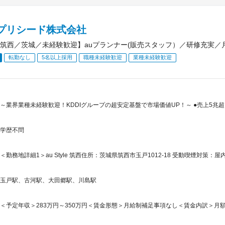
Iプリシード株式会社
筑西／茨城／未経験歓迎】auプランナー(販売スタッフ）／研修充実／月給
転勤なし
5名以上採用
職種未経験歓迎
業種未経験歓迎
～業界業種未経験歓迎！KDDIグループの超安定基盤で市場価値UP！～ ●売上5兆超
学歴不問
＜勤務地詳細1＞au Style 筑西住所：茨城県筑西市玉戸1012-18 受動喫煙対策：屋
玉戸駅、古河駅、大田郷駅、川島駅
＜予定年収＞283万円～350万円＜賃金形態＞月給制補足事項なし＜賃金内訳＞月額（基本