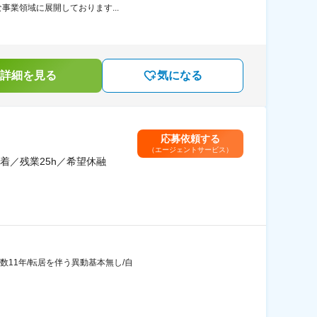
な事業領域に展開しております...
詳細を見る
気になる
応募依頼する
（エージェントサービス）
着／残業25h／希望休融
数11年/転居を伴う異動基本無し/自