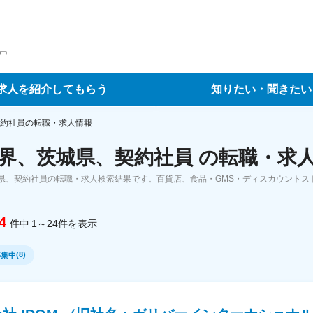
中
求人を紹介してもらう
知りたい・聞きたい
ントサービス
転職ノウハウ
約社員の転職・求人情報
界、茨城県、契約社員 の転職・求
サービス
データで見る転職
県、契約社員の転職・求人検索結果です。百貨店、食品・GMS・ディスカウントス
ーエージェントサービス
コラム・インタビュー
4
件中
1～24
件
を表示
転職Q&A
(
8
)
募集中