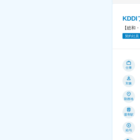
KDD
【総和・
契約社員
仕事
対象
勤務地
最寄駅
給与