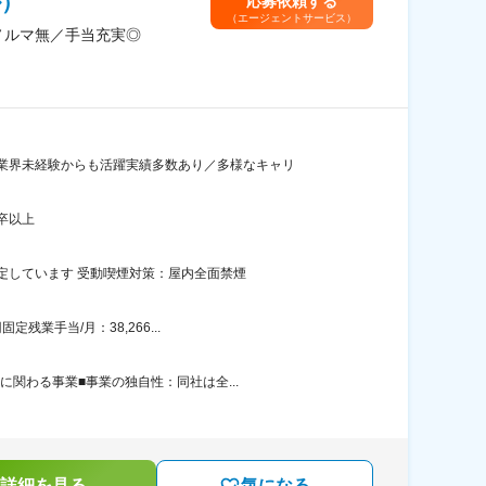
ル）
応募依頼する
（エージェントサービス）
ノルマ無／手当充実◎
業界未経験からも活躍実績多数あり／多様なキャリ
卒以上
定しています 受動喫煙対策：屋内全面禁煙
業手当/月：38,266...
関わる事業■事業の独自性：同社は全...
詳細を見る
気になる