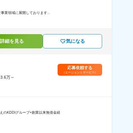
な事業領域に展開しております...
詳細を見る
気になる
応募依頼する
（エージェントサービス）
.6万～
えのKDDIグループ×創業以来無借金経