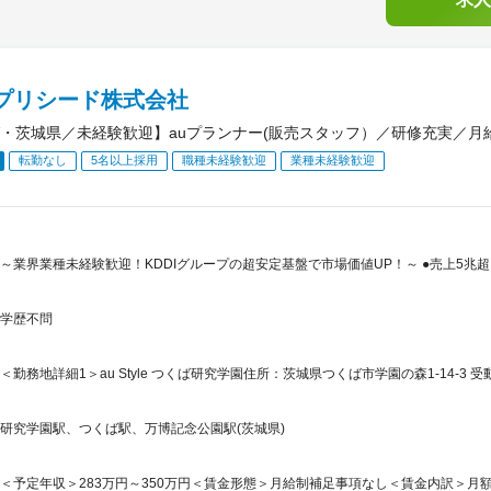
Iプリシード株式会社
・茨城県／未経験歓迎】auプランナー(販売スタッフ）／研修充実／月給2
転勤なし
5名以上採用
職種未経験歓迎
業種未経験歓迎
～業界業種未経験歓迎！KDDIグループの超安定基盤で市場価値UP！～ ●売上5兆超
学歴不問
＜勤務地詳細1＞au Style つくば研究学園住所：茨城県つくば市学園の森1-14-3 受
研究学園駅、つくば駅、万博記念公園駅(茨城県)
＜予定年収＞283万円～350万円＜賃金形態＞月給制補足事項なし＜賃金内訳＞月額（基本