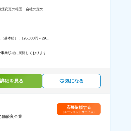
禁煙変更の範囲：会社の定め...
給）：195,000円～29...
な事業領域に展開しております...
詳細を見る
気になる
応募依頼する
（エージェントサービス）
老舗優良企業