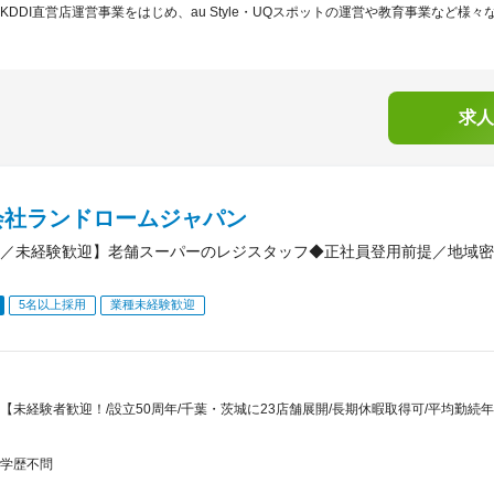
KDDI直営店運営事業をはじめ、au Style・UQスポットの運営や教育事業など様々
求人
会社ランドロームジャパン
／未経験歓迎】老舗スーパーのレジスタッフ◆正社員登用前提／地域密
5名以上採用
業種未経験歓迎
【未経験者歓迎！/設立50周年/千葉・茨城に23店舗展開/長期休暇取得可/平均勤続年
学歴不問