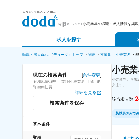
小売業界の転職・求人情報を掲載
求人を探す
詳細条件から探す
エージェ
転職・求人doda（デューダ）トップ
関東
茨城県
小売業界
契
小売業
新着求人から探す
スカウト
[
]
現在の検索条件
条件変更
小売業界、茨城
[勤務地]茨城県 [業種]小売業界 [雇用形
求人特集から探す
パートナ
きます。
態]契約社員
詳細を見る
2
該当求人数
検索条件を保存
茨城県のみで
基本条件
業種