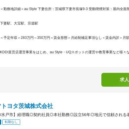
＜勤務地詳細＞au Style 下妻住所：茨城県下妻市長塚9-3 受動喫煙対策：屋内全面
下妻駅、大宝駅、宗道駅
＜予定年収＞283万円～350万円＜賃金形態＞月給制補足事項なし＜賃金内訳＞月額（基本
KDDI直営店運営事業をはじめ、au Style・UQスポットの運営や教育事業など様々
求人
ツトヨタ茨城株式会社
/水戸市】経理職◎契約社員◎本社勤務◎設立56年◎地元で信頼される
転勤なし