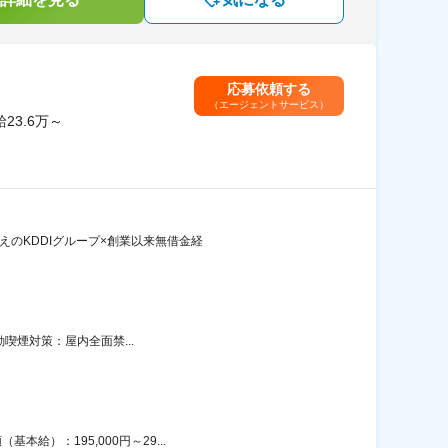
応募依頼する
（エージェントサービス）
3.6万～
えのKDDIグループ×創業以来無借金経
動喫煙対策：屋内全面禁...
給）：195,000円～29...