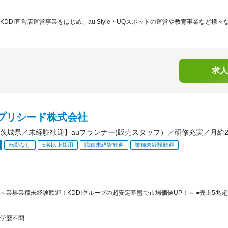
KDDI直営店運営事業をはじめ、au Style・UQスポットの運営や教育事業など様々
求人
Iプリシード株式会社
茨城県／未経験歓迎】auプランナー(販売スタッフ）／研修充実／月給23
転勤なし
5名以上採用
職種未経験歓迎
業種未経験歓迎
～業界業種未経験歓迎！KDDIグループの超安定基盤で市場価値UP！～ ●売上5兆超
学歴不問