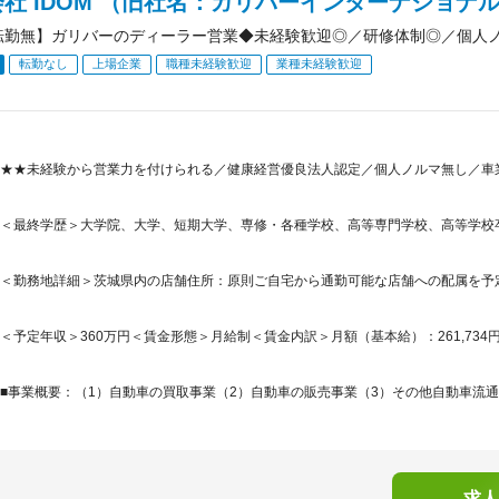
社 IDOM （旧社名：ガリバーインターナショナ
転勤無】ガリバーのディーラー営業◆未経験歓迎◎／研修体制◎／個人
転勤なし
上場企業
職種未経験歓迎
業種未経験歓迎
★★未経験から営業力を付けられる／健康経営優良法人認定／個人ノルマ無し／車
＜最終学歴＞大学院、大学、短期大学、専修・各種学校、高等専門学校、高等学校
＜勤務地詳細＞茨城県内の店舗住所：原則ご自宅から通勤可能な店舗への配属を予
＜予定年収＞360万円＜賃金形態＞月給制＜賃金内訳＞月額（基本給）：261,734円固定残
■事業概要：（1）自動車の買取事業（2）自動車の販売事業（3）その他自動車流通に
求人