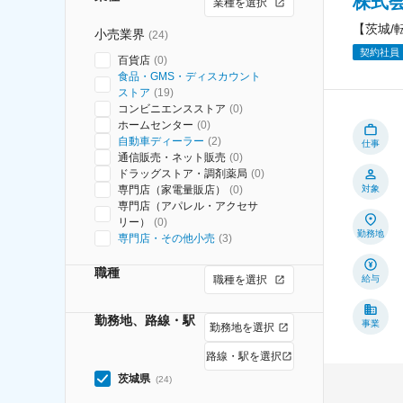
株式会
業種を選択
【茨城/
小売業界
(
24
)
契約社員
百貨店
(
0
)
食品・GMS・ディスカウント
ストア
(
19
)
コンビニエンスストア
(
0
)
ホームセンター
(
0
)
自動車ディーラー
(
2
)
仕事
通信販売・ネット販売
(
0
)
ドラッグストア・調剤薬局
(
0
)
専門店（家電量販店）
(
0
)
対象
専門店（アパレル・アクセサ
リー）
(
0
)
勤務地
専門店・その他小売
(
3
)
職種
職種を選択
給与
勤務地、路線・駅
事業
勤務地を選択
路線・駅を選択
茨城県
(
24
)