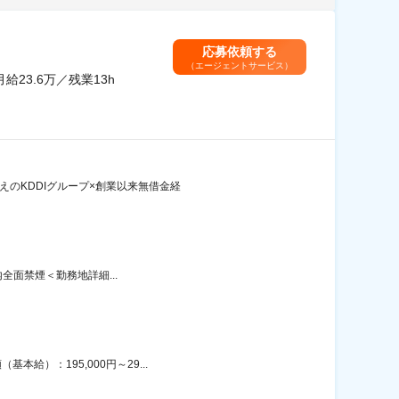
応募依頼する
（エージェントサービス）
23.6万／残業13h
えのKDDIグループ×創業以来無借金経
内全面禁煙＜勤務地詳細...
給）：195,000円～29...