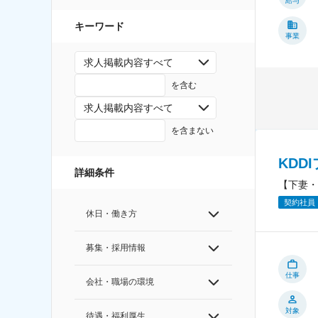
給与
キーワード
事業
求人掲載内容すべて
を含む
求人掲載内容すべて
を含まない
KDD
詳細条件
【下妻・
契約社員
休日・働き方
募集・採用情報
仕事
会社・職場の環境
対象
待遇・福利厚生