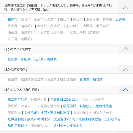
道路貨物運送業（宅配便・トラック運送など）、福井県、固定給25万円以上の転
職・求人情報をエリアで絞り込む
福井市
敦賀市
小浜市
大野市
勝山市
鯖江市
あわら市
越前市
坂井市
丹生郡（越前町）
大飯郡（高浜町、おおい町）
吉田郡（永平寺町）
南条郡（南越前町）
三方郡（美浜町）
三方上中郡（若狭町）
今立郡（池田町）
ほかのエリアで探す
新潟県
富山県
石川県
長野県
ほかの業種で探す
鉄道業
道路旅客運送業
海運業
航空運輸業
倉庫業・梱包業
ほかのこだわり条件で探す
第二新卒歓迎
外資系企業
年間休日120日以上
フレックス勤務
管理職・マネジャー
英語を活かす
学歴不問
転勤なし（勤務地限定）
服装自由
女性活躍
社宅・家賃補助制度
上場企業
中国語を活かす
退職金制度
残業20時間未満
完全週休2日制
職種未経験歓迎
土日祝休み
原則定時退社
海外出張あり
U・Iターン支援あり