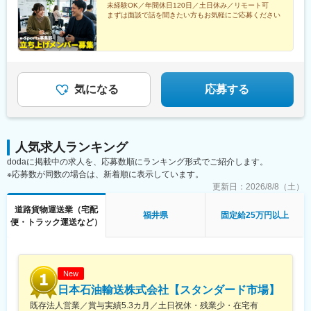
◆フラットで挑戦できる組織
未経験OK／年間休日120日／土日休み／リモート可
年齢や勤続年数に関係なく、実力と意欲のある人が早く挑戦・昇
まずは面談で話を聞きたい方もお気軽にご応募ください
進できます。役割を超えて現場・改善・育成に関わり、経営に近
づくキャリアを描けます。
■企業情報
倉庫・運送・物流請負を一体で提供する物流企業です。
気になる
応募する
単にモノを運ぶ、保管するだけではなく、現場の仕組みづくりや
人材育成まで含めて物流全体を支える役割を担っています。
物流は社会を支える重要なインフラであり、現場の判断一つが品
質や安全、コストに直結します。そのため、管理者やリーダーが
中心となって現場を動かし、改善し、成果を生み出していく仕事
人気求人ランキング
が日常的にあります。
dodaに掲載中の求人を、応募数順にランキング形式でご紹介します。
「人を管理する」のではなく、現場をより良くする仕組みをつく
※応募数が同数の場合は、新着順に表示しています。
ることが、メインミッションです。
更新日：
2026/8/8（土）
変更の範囲：会社の定める業務
道路貨物運送業（宅配
福井県
固定給25万円以上
便・トラック運送など）
New
日本石油輸送株式会社【スタンダード市場】
既存法人営業／賞与実績5.3カ月／土日祝休・残業少・在宅有