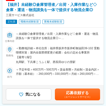
丁寧にお教えします。
営基盤を築いています。生活に密着している商品を扱うため、景
【福井】未経験◎倉庫管理者／出荷・入庫作業など◇
気の波に左右されにくいことが強みです。
■扱うサービス
倉庫・運送・物流請負を一体で提供する物流企業◎
安定した経営を続ける当社の次の目標は「上場」すること。
新車トラック・バス等の商用車の登録業務とアフターサービスに
今まさに第二創業期として、新しい展開を迎えようとしていま
三晃サービス株式会社
関わる業務全般。
す。
正社員
職種未経験歓迎
業種未経験歓迎
会社を自分たちの手で大きくしていく醍醐味と共に、成長を感じ
■組織構成
られる環境です。
未経験から始めたスタッフが約9割を占めており、教育体制が充実
～未経験◎倉庫管理者／出荷・入庫作業など◇倉庫・運送・物流
しています。
変更の範囲：会社の定める業務
請負を一体で提供する物流企業◎～
仕事内容
■業務の魅力
■業務内容
事務作業と現場対応の両立で幅広いスキルが身につきます。大型
＜勤務地詳細＞本社住所：福井県坂井市坂井町御油田39-102 受動
倉庫内での入出庫業務全般をお任せします。
車両に関わるダイナミックな業務経験も可能です。
喫煙対策：屋内全面禁煙変更の範囲：会社の定める事業所
・出荷作業：ハンディ端末を使った棚からのピッキング、仕分
勤務地
【最寄り駅】
け、梱包、送り状の貼付
■教育体制
丸岡駅、下兵庫こうふく駅、西長田ゆりの里駅
・入庫作業：トラックからの荷受け、検品、所定の棚への格納
専門知識や手続きの流れは入社後に基礎から丁寧に指導し、未経
・朝礼での当日出荷量・優先順位の確認、手順書に沿った作業
験でも安心です。
＜予定年収＞400万円～500万円＜賃金形態＞月給制＜賃金内訳＞
※スピードよりも「ミスのない正確さ」を最優先。物流未経験の方
月額（基本給）：260,000円～330,000円＜月給＞260,000円～
にも丁寧なOJTを行うため、安心して始められます。
給与
■就業環境
330,000円＜昇給有無＞有＜残業手当＞有＜給与補足＞・賞与実
年間休日125日、土日祝休み、残業も月20時間程度。福利厚生や
績あり賃金はあくまでも目安の金額であり、選考を通じて上下す
その他、状況に応じて、下記の業務にも携わっていただく予定で
各種手当も充実し、長く働ける環境です。
る可能性があります。月給(月額)は固定手当を含めた表記です。
す。
応募依頼する
フォークリフトを使用した荷役作業、リーダー・現場管理業務、
気になる
■想定されるキャリアパス
（エージェントサービス）
品質改善活動、配送関連業務、およびこれらに付随する業務など
現場で経験を積み、将来的には管理職や専門性の高い登録業務ス
タッフとしての活躍も可能です。