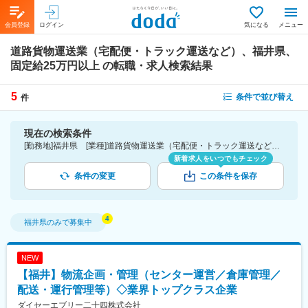
会員登録
ログイン
気になる
メニュー
道路貨物運送業（宅配便・トラック運送など）、福井県、
固定給25万円以上
の転職・求人検索結果
5
条件で並び替え
件
現在の検索条件
[勤務地]福井県 [業種]道路貨物運送業（宅配便・トラック運送など）-運輸・物流業界 [詳細条件](待遇・福利厚生)固定給25万円以上
新着求人をいつでもチェック
条件の変更
この条件を保存
福井県
のみで募集中
NEW
【福井】物流企画・管理（センター運営／倉庫管理／
配送・運行管理等）◇業界トップクラス企業
ダイセーエブリー二十四株式会社