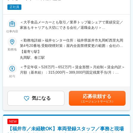
正社員
＜大手食品メーカーとも取引／業界トップ級シェアで業績安定／
家族もキャリアも大切にできる会社／退職金あり＞
仕事内容
■募集背景：
＜勤務地詳細＞福井センター住所：福井県坂井市丸岡町西里丸岡
食品物流のリーディングカンパニーとして成長を続ける当社。
第4号20番地 受動喫煙対策：屋内全面禁煙変更の範囲：会社の定
さらなる事業拡大と将来の上場を見据え、物流体制を支える中核
勤務地
める事業所
【最寄り駅】
人材を募集します。
丸岡駅、春江駅
■業務内容：
＜予定年収＞528万円～652万円＜賃金形態＞月給制＜賃金内訳＞
ご経験・スキルに応じて、以下いずれかの業務をお任せします。
月額（基本給）：315,000円～389,000円固定残業手当/月：
・センター長
給与
98,000円～122,000円（固定残業時間42時間0分/月）超過した時
・物流企画
間外労働の残業手当は追加支給＜月給＞413,000円～511,000円
・倉庫管理
（一律手当を含む）＜昇給有無＞有＜残業手当＞有＜給与補足＞※
・運送管理 等
上記年収等の諸条件はモデルであり、年齢・経験・スキルを考慮
応募依頼する
気になる
の上、選考により決定します。■昇給：年1回■賞与：年2回（7
（エージェントサービス）
■具体的なミッション：
月、12月）賃金はあくまでも目安の金額であり、選考を通じて上
・季節ごとに変動する商品特性を踏まえた保管・配置計画、レイ
下する可能性があります。月給(月額)は固定手当を含めた表記で
アウト設計、動線改善
す。
・リソース（人員・スペース）の最適配分
NEW
近年はAIやデジタルツールを活用した改善も増えております。
【福井市／未経験OK】車両登録スタッフ／事務と現場