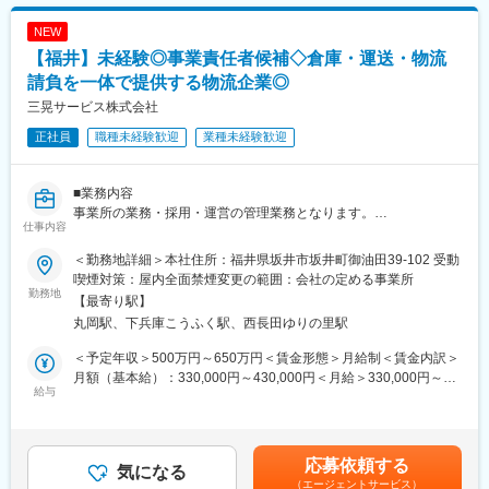
■組織構成
10名の組織で、業務を担当しています。
■企業の特徴/魅力
NEW
距離がとても近く、提案や相談がダイレクトに伝わるスピード感
50年以上の歴史を持ち、東海北陸地区で最大規模の安定した企業
【福井】未経験◎事業責任者候補◇倉庫・運送・物流
があります。役職に関係なく意見を出し合い、良いアイデアは即
です。福利厚生が充実し、安心して長く働ける環境が整っていま
座に現場へ反映される文化です。
請負を一体で提供する物流企業◎
す。
また、SlackやChatGPTなどのツールを日常的に活用しています。
三晃サービス株式会社
日報の作成やマニュアルの整備を自動化し、無駄なミーティング
変更の範囲：会社の定める業務
正社員
職種未経験歓迎
業種未経験歓迎
を削減することで、効率的な働き方を実現しています。新しい技
術を毛嫌いせず、積極的に取り入れていく柔軟さがあります。
■業務内容
■魅力点
事業所の業務・採用・運営の管理業務となります。
「仕組みで人を育て、物流で地域を動かす」を掲げる、北陸発の
仕事内容
・各事業所のリーダーと改善プロジェクトの進捗管理
次世代型物流企業です。
・業務進捗の管理
＜勤務地詳細＞本社住所：福井県坂井市坂井町御油田39-102 受動
・採用面談
◆倉庫×運送×請負の一体提供
喫煙対策：屋内全面禁煙変更の範囲：会社の定める事業所
・手順書等の仕組み化資料の作成・展開
勤務地
保管・輸送・請負を別々ではなく一つのチームとして最適化でき
【最寄り駅】
・その他雑務
ることが最大の強み。お客様の物流課題をワンストップで解決す
丸岡駅、下兵庫こうふく駅、西長田ゆりの里駅
る提案力があります。
【変更の範囲】
＜予定年収＞500万円～650万円＜賃金形態＞月給制＜賃金内訳＞
会社が定めるその他の業務
◆未経験でも安心して成長できる環境
月額（基本給）：330,000円～430,000円＜月給＞330,000円～
（フォークリフトを使用した荷役作業、リーダー・現場管理業
給与
マニュアルが整備され、「なぜそうするのか」まで丁寧に教える
430,000円＜昇給有無＞有＜残業手当＞有＜給与補足＞・賞与実
務、品質改善活動、配送関連業務、およびこれらに付随する業務
文化。焦らせず、自分のペースで確実に覚えられます。失敗を責
績あり賃金はあくまでも目安の金額であり、選考を通じて上下す
を含む）
めるのではなく、学びに変える組織です。
る可能性があります。月給(月額)は固定手当を含めた表記です。
応募依頼する
■組織構成
気になる
◆フラットで挑戦できる組織
（エージェントサービス）
10名の組織で、業務を担当しています。