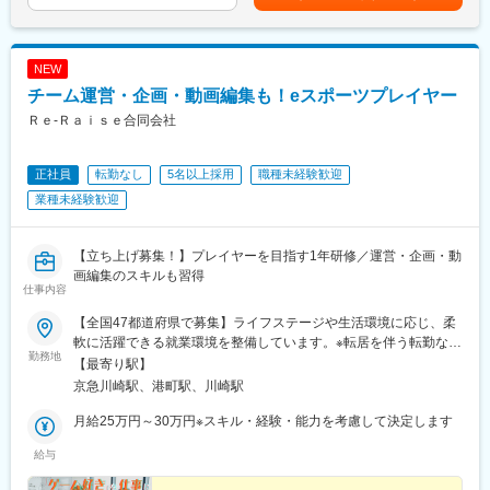
年齢や勤続年数に関係なく、実力と意欲のある人が早く挑戦・昇
20代～50代まで幅広い世代が活躍中です◎
進できます。役割を超えて現場・改善・育成に関わり、経営に近
分からないことがあれば、すぐに聞くことが出来る環境です。
づくキャリアを描けます。
NEW
■魅力点
■企業情報
チーム運営・企画・動画編集も！eスポーツプレイヤー
「仕組みで人を育て、物流で地域を動かす」を掲げる、北陸発の
倉庫・運送・物流請負を一体で提供する物流企業です。
次世代型物流企業です。
Ｒｅ‐Ｒａｉｓｅ合同会社
変更の範囲：会社の定める業務
◆標準化×数値管理×AI活用
正社員
転勤なし
5名以上採用
職種未経験歓迎
属人化・長時間労働・低生産性に陥りがちな業界構造に対し、手
順書の整備・数値による進捗管理・AIによる間接業務の効率化
業種未経験歓迎
で、誰もが同じ水準で働ける仕組みをつくっています。「長く働
くこと」ではなく「限られた時間で成果を出すこと」を評価しま
す。
【立ち上げ募集！】プレイヤーを目指す1年研修／運営・企画・動
画編集のスキルも習得
仕事内容
◆倉庫×運送×請負の一体提供
保管・輸送・請負を別々ではなく一つのチームとして最適化でき
【全国47都道府県で募集】ライフステージや生活環境に応じ、柔
ることが最大の強み。お客様の物流課題をワンストップで解決す
軟に活躍できる就業環境を整備しています。※転居を伴う転勤なし
る提案力があります。
勤務地
※リモートOK《本社》神奈川県川崎市川崎区宮本町8-29 アルコー
【最寄り駅】
ド川崎1302※受動喫煙対策：あり
京急川崎駅、港町駅、川崎駅
◆未経験でも安心して成長できる環境
マニュアルが整備され、「なぜそうするのか」まで丁寧に教える
月給25万円～30万円※スキル・経験・能力を考慮して決定します
文化。焦らせず、自分のペースで確実に覚えられます。失敗を責
めるのではなく、学びに変える組織です。
給与