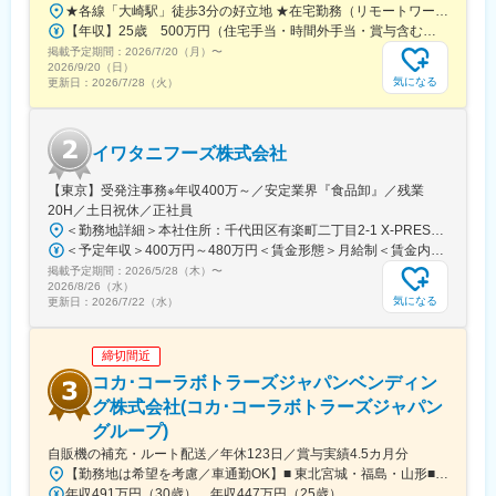
★各線「大崎駅」徒歩3分の好立地 ★在宅勤務（リモートワーク）も可能 ★U・Iターン歓迎本社／東京都品川区大崎1丁目11番1号 ゲートシティ大崎ウエストタワー16階※在宅勤務制度あり（週1回）※受動喫煙対策：屋内禁煙＼インタビュー／人を大切にする雰囲気があり、何か困っていると先輩が優しく声をかけてくれます。また、分からないことがあるとき、いつでも気軽に聞きに行ける空気感があります。「こんなこと質問しても大丈夫かな」「変に思われないかな」とためらう必要が一切ないんです。（Hさん／2025年8月入社）
【年収】25歳 500万円（住宅手当・時間外手当・賞与含む） 【年収】32歳 610万円（住宅手当・時間外手当・賞与含む）
掲載予定期間：
2026/7/20（月）
〜
2026/9/20（日）
気になる
更新日：
2026/7/28（火）
イワタニフーズ株式会社
【東京】受発注事務※年収400万～／安定業界『食品卸』／残業
20H／土日祝休／正社員
＜勤務地詳細＞本社住所：千代田区有楽町二丁目2-1 X-PRESS有楽町３F勤務地最寄駅：有楽町駅受動喫煙対策：屋内喫煙可能場所あり変更の範囲：会社の定める事業所
＜予定年収＞400万円～480万円＜賃金形態＞月給制＜賃金内訳＞月額（基本給）：220,000円～290,000円＜月給＞220,000円～290,000円＜昇給有無＞有＜残業手当＞有＜給与補足＞■昇給：あり（4月、給与改定）■賞与：年２回 個人評価および会社業績による賃金はあくまでも目安の金額であり、選考を通じて上下する可能性があります。月給(月額)は固定手当を含めた表記です。
掲載予定期間：
2026/5/28（木）
〜
2026/8/26（水）
気になる
更新日：
2026/7/22（水）
締切間近
コカ･コーラボトラーズジャパンベンディン
グ株式会社(コカ･コーラボトラーズジャパン
グループ)
自販機の補充・ルート配送／年休123日／賞与実績4.5カ月分
【勤務地は希望を考慮／車通勤OK】■ 東北宮城・福島・山形■ 関東東京・埼玉・神奈川・千葉・群馬・栃木・茨城・山梨■ 北信越新潟■ 東海静岡・岐阜・愛知・三重■ 近畿滋賀・奈良・和歌山・大阪・京都・兵庫■中国・四国岡山・香川・徳島・高知・広島・山口■ 九州福岡・熊本・大分・宮崎・鹿児島・長崎・佐賀※一部、自社敷地内に駐車場がない拠点では、ご自身で駐車場を手配していただきます。※受動喫煙対策あり
年収491万円（30歳） 年収447万円（25歳）